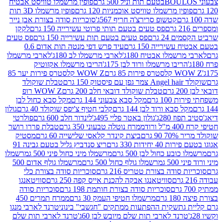
פופין מרשמלו טוויסט אבטיח
ין מרשמלו טוויסט אוכמניות 120 גרם
פופין מרשמלו 3D תות
קטשופ סרירצ'ה חריף 567ג'
סוכריות סודה בצורת אבן נייר
פס טעים בטעם תותי פרוטי עשירייה 150 גרם
לקקן
24 גרם
פס טעים בטעם תות עשירייה 150 גרם
פס טעים
שירייה 150 גרם
עיד פרש דפי מנטה תות אדום 0.6
שמלו אבטיח 180ג'
לארבי מרשמלו לב 180ג'
לארבי מרשמלו
ריבו מרשמלו ורוד לבן 175ג'
הריבו מרשמלו אקזוטיק
רות 85 גרם
WOW Z קלסטרס פירות יער 85
1 גרם
טבלת שוקולד
טבלת שוקולד דובאי חלב 200 גרם
WOW Z רופ
10 גרם
מקל סבא צבעוני 144 גרם
מקל סבא כחול לבן
 סבא ורוד לבן 144 גרם
קלבי חטיף צ'יפס שוקולד 40 גרם
גולון
 280ג'
גולון באטר פליי 495ג'
לינדור חלב 600 גרם
פולרטי
ד
ממרח נוטלה טבעוני 350 גרם
טבלת פררו רושר
 גרם
ביצת קינדר קלאסי שלישייה 60 גרם
מסטיק
יחידות 330 גרם
ריצ סנדביץ גליל בטעם גבינה 91
בע כחול לבן 500 גרם
מרשמלו מיני כחול פיני 500 ג
מרשמלו
5 ג
מרשמלו גולף כחול 500 גרם
מרשמלו גולף אדום 500
סודה בצורת טטריס 216 גרם
סוכריות סודה בצורת כלי
סוויטאנגו אבקה להכנת אייס קפה 250 גרם
סוויטאנגו
סוכריות סודה בצורת חותמת 198 גרם
סוכריות סודה
רם
מרשמלו חטיפי העמק 30 גרם
ממרח תמרים 450
גת
שקית ההפתעות ממתקים "חגשבי" בינוני
טרנד לארבי מנגו
רנד לארבי תות שלם מיובש לבן 60ג'
טרנד לארבי תות שלם