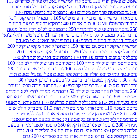
פרג 120 גרם
מארז חמישייה גאשרס פירות טרופיים 113
יסיני שמן זית 120 גרם
צ'וקטה קרקרים במליחות מעודנת
קטה קרקרים מלוחים 500 גרם
צ'וקטה גריסיני מלח 120
שייה פרוט ביי דה פוט ט"ש 105 גרם
מדליית שוקולד "כל
 תות אדום 400 גרם
קואדרטיני חמאת בוטנים
דרטיני שוקולד מריר 250 גרם
מנטוס לל"ס קלין ברט' מנטה
מנטוס לל"ס קלין ברט' פירות יער 21 גרם
נייטשר וואלי צ'ואי
 בוטנים בציפוי 150 גרם
נייטשר וואלי צ'ואי מאגדת
ד ובוטנים בציפוי 150 גרם
וופל לואקר מקסי שוקולד 200
רטיני בטעם וניל 250 גרם
וופל לואקר מקסי אגוז 200
דובדבן 10 יח' 170 גרם
סוויטס דפי שוקולד חלב 100
י שוקולד מריר 100 גרם
סוויטס דפי שוקולד חלב אגוז 100
פי שוקולד קרמל מלוח 100 גרם
יוגטה גומי טיובס פירות 28
י טיובס קולה 28 גרם
לקקן בטעם פטל עם ג'ל בטעם תות
לקקן בטעם דובדבן עם ג'ל בטעם דובדבן אבטיח 30
250 גרם
מרסי קריספי 250 גרם
בונבוניירה מרסי מעורב
ל לואקר מקסי שוקולד 50 גרם
היינץ ממרח לחיץ ללא חומרים
קטשופ היינץ 50% מופחת סוכר ונתרן 435 גרם
אוראו
61.3 גרם
מילקה לבבות פרלינים 110 גרם
אוראו קראנצ'י
גרם
אוראו מיני בשקית תות 61.3 גרם
בייק רולס שום
ממתק ליקריץ אדום ממולא אדום 1קג- ללא ציפוי
יץ שטיחים בקופסה 1קג-אדום בטעם תות
סוויטאנגו
סוויטאנגו ממרח קקאו 350 גרם
סוויטאנגו ממרח בטעם
 גרם
לאנצ' בוקס אורז קינואה ופלפלים 200 גרם
לאנצ' בוקס אטריות אורז ברוטב פאדתאי 200 גרם