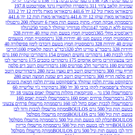
נץ' 158 גרם
פרינגלס גבינה צ'דר 158 גרם
קיבלר קרקר
'דר 311 גרם
פררו קולקשיין גרנד אסורטמנט 197.8
ל 12 יח' 441.6 גרם
אוראו מארז גלידה 12 יח' 331.2
קו 12 יח' 441.6 גרם
אוראו מארז תות 12 יח' 441.6
קה חמוץ- מתוק בטעם תות מארז 6 יח
נוטלה 200 גרם
גולון
סוכר 147ג'
גולון סנדוויץ' שוקולד ל.סוכר 250ג'
גולון
י 365ג'
מסטיק חמוץ בטעם תות שדה 40 יחידות 328
בטעם מנגו 40 יחידות 328 גרם
מסטיק חמוץ בטעמים
מסטיק חמוץ בטעם דובדבן לימון פסיפלורה 40
בד"צ טורינו חלב 320ג'
בד"צ רגוסה קלאסיק 100ג'
הריבו
רם
הריבו נחשים תאומים 154 גרם
הריבו שקית 160 גרם
הריבו מיקס אדומים 175 גרם
הריבו כוכבים 175 גרם
ריטר לבן
ריטר חלב סמרטיס 100 גרם
דוריטוס רוטב דיפ סלסה
דוריטוס רוטב דיפ נאציו גבינה 280 גרם
דוריטוס רוטב
30 גרם
דוריטוס רוטב דיפ שמנת חמוצה ושום 280
וגיית חלבון שוקולד צ'יפס
קווסט עוגיית חלבון חמאת בוטנים
פס
מארז לקקן ברבי 30 יח' 390 גרם
קינדר ג'וי שלישייה 60
וניק
מארז מקלות מרשמלו יאמס צבעוני 18 יח'
מלו פרחים יאמס 160 גרם
מרשמלו לבבות יאמס 160
בבות יאמס כחול לבן 160 גרם
ממתק מרשמלו פרחים צבעוני
ם BOULOS
ממתק מרשמלו לבבות ורוד לבן
ם BOULOS
ממתק מרשמלו מסולסל
ם
ממתק מרשמלו מסולסל
ם
ממתק מרשמלו כריות
 וניל 500 גרם BOULOS
ממתק מרשמלו מסולסל