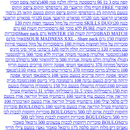
פסטה ברילה חלבון פנה 400ג'
צ'ופה צופס חמוץ
דפדפי קוקוס צ'יפס קוקוס
2 גרם
דפדפי קוקוס צ'יפס קוקוס בטעם קקאו 25 גרם
ווי
 מנגו 20ג'
ווי סמארט קראנצי אננס 20ג'
ווי סמארט קראנצי
SKILLS DUO סוכריות על מקל בטעמי תפוח ותות 120
P ללא סוכר 60 גרם
סוכריות קשות 60 גרם
BAD
סוכריות קשות WINTER 150 גרם Share pack
סוכריות
סאוור מדנס
קל חמוצות בשקית 100 גרם
סוכריות על מקל בטעמי פירות
סוכריות קולה ולימון 120 גרם
דגני בוקר סיני מיניס
 אולטרה פאנטזי משקה אנרגיה ללא סוכר 500 מ"ל
מונסטר
ה ויולט משקה אנרגיה 500 מ"ל
קוואקר 500 גרם
חלב מרוכז
3 גרם
סנאפי חטיפי אפונה ירוקה פריכים בטעם חריף
 מרוכז וממותק 370 גרם
דוריטוס מקסיקן טאקו 110ג'
סנאפי
ירוקה פריכים בטעם טבעי 108 גרם
סנאפי חטיפי אפונה
בטעם גבינה 108 גרם
ממבה ביץ' בייטס 160ג'
ממבה מג'יק
ממרח מרשמלו בטעם וניל 150 גרם
ממרח מרשמלו בטעם
מילקה נוסיני 31.5 גרם
מילקה וופליני 31 גרם
חטיף סטייל
בטעם עוף פיקנטי 100 גרם
חטיף סטייל קוריאה אורז בטעם
100 גרם
חטיף סטייל קוריאה אורז בטעם קארבונרה 100
יל קוריאה אורז בטעם פיקנטי 100 גרם
BOULOS סוכריות
אדום לבן 500 גרם
BOULOS סוכריות דחוסות לבבות לבן
BOULOS סוכריות דחוסות לבבות כחול לבן 500
 צבעונים 500 גרם
אל סאבור
וח רוטב סלסה 175 גרם
אל סאבור נאצ'ו בטעם צ'ילי חריף