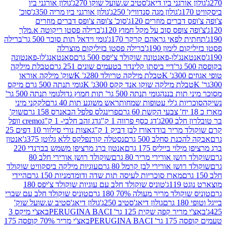
אורגני ביו דיאג'סטיב ש.שועל שוקו 270ג'
גולון אורגני ביו
גולון מגה סנדוויץ' 250ג'
גולון אורגני ביו מריה 350ג'
סוכ'
ברים מוזרים 120ג'
סוכ' צ'ופה צ'ופס דברים מוזרים
צופס סוכ על מקל חמוץ 120ג'
ברילה פסטו ריקוטה א.מלך
לפאי גראהם קרקר 170ג'
גומי וידאל תות סוכר 500 גר'
ברילה
לימון 190ג'
ברילה פסטו בזיליקום מוצרלה
ג'לו-פאנטונה שוקולד צ'יפס 500 גרם
סאנטאנג'לו-פאנטונה
דיי ביסתן קלינדר בטעמים שונים 251 גרם
טבלת מילקה
K
טבלת מילקה טריולד 280ג' K
שוק' מילקה אוראו
לת מילקה שוקו אנד קקס 300ג' K
גומי תנתה 500 גרם מיקס
 תות בננה
גומי תנתה 500 גר' תות חמוץ גדול
גומי תנתה 500 גר'
יות ג'לי עטופות שמחות
ראש משוגע תות 40 גרם
לקקני מיני
פרינגלס פלפל הבאנרס 158 גרם
שוק'
 200ג'
דג כסף פרווה 1 ק"ג
דג זהב חלבי- 1 ק"ג
cremo וופל
 מריר בודד
אורז לבן דביק 1 ק"ג
אצות נורי סילוור 10 דפים 25
נת סחלב 500 גרם
נסטלה קורנפלקס ללא גלוטן 375ג'
אנטון
וי בייליס 175 גרם
אנטון ברג מרציפן משמש בברנדי 220
שן אורירי מריר 80 גרם
שוקולד רושן אורירי חלב 80
ושן אורירי לבן קרמל 80 גרם
עוגיות מילקה ביסקוויט שוקולד
מארז סוכריות לעיסה תות שדה ודומדמניות 150 גרם
היידי
1ג'
טוניס שוקולד חלב עם עוגיות שוקולד צ'יפס 180
לד מריר מעולה 70% 180 גרם
טוניס שוקולד חלב עם שברי
גולון דיאג'סטיב 250ג'
גולון דיאג'סטיב ש.שועל שוק'
 קפה שקית 125 גר' PERUGINA BACI
באצ'י מיקס 3
PERUGINA 
באצ'י מריר 70% קופסה 175