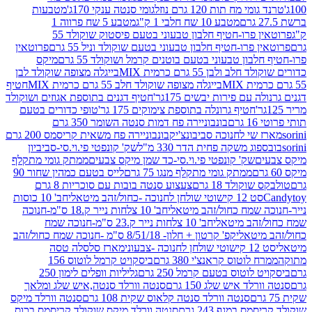
 מח תות 120 גרם נוזל
גומי סנטה ענקי 170ג'
מטבעות
מטבע 10 שח חלבי 1 ק"ג
מטבע 5 שח פרווה 1
פרוטאין פרו-חטיף חלבון טבעוני בטעם פיסטוק שוקולד 55
פרו-חטיף חלבון טבעוני בטעם שוקולד וניל 55 גרם
פרוטאין
בון טבעוני בטעם בוטנים קרמל ושוקולד 55 גרם
מיקס
 ולבן 55 גרם כרמית MIX
בייגלה מצופה שוקולד לבן
בייגלה מצופה שוקולד חלב 55 גרם כרמית MIX
חטיף
עם פירות יבשים 175גר'
חטיף דגנים בתוספת אגוזים ושוקולד
חטיף גרונלה בתוספת צימוקים 175 גר'
טופי כדורים בטעם
ם
בונבוניירה פח דמות סנטה השומר 350 גרם
שי לחנוכה סביבונצ'יק
בונבוניירה פח משאית קריסמס 200 גרם
ג משקה פחית הדר 330 מ"ל
שק' קונפטי פי.וי.סי-סביביון
ם
שק' קונפטי פי.וי.סי-כד שמן מיקס צבעים
ממתק גומי מתקלף
ממתק גומי מתקלף מנגו 75 גרם
לייס בטעם כמהין שחור 90
קולד 18 גרם
צעצוע סנטה בובות עם סוכריות 8 גרם
1 קישוטי שולחן לחנוכה -כחול/זהב מיטאלי
חב' 10 כוסות
 שמח כחול/זהב מיטאלי
חב' 10 צלחות נייר ק.18 ס"מ-חנוכה
הב מיטאלי
חב' 10 צלחות נייר ק.23 ס"מ-חנוכה שמח
יטאלי
קפ' קרטון + חלון- 8/51/18 ס"מ -חנוכה שמח כחול/זהב
עוני
מארז סלסלה טסה
לוטוס קראנצ'י 380 גרם
ביסקויט קרמל לוטוס 156
לוטוס בטעם קרמל 250 גרם
גליליות וופלים לימון 250
ד איש שלג 150 גרם
סנטה וורלד סנטה,איש שלג ומלאך
סנטה וורלד סנטה קלאוס שקית 108 גרם
סנטה וורלד מיקס
 במגף 243 גרם
סנטה וורלד מיקס שוקולד קריסמס בכוס