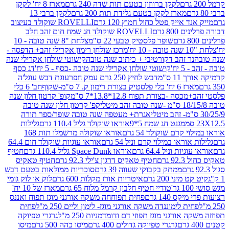
לקקן ברווזון בטעם תות שדה 240 גרם
מארז 8 יח' לקקן
מארז לקקן בטעם גלידת תות 200 גרם
לקקן ברבי 13
 אייק פטל כחול חמוץ 120 גרם
ROVELLI שוקולד בעיצוב
80 גרם
ROVELLI שוקולד חג שמח חום זהב חלב
שופר פלסטיק טבעי 22 ס"מ
צלחת "8 שנה טובה - 10
מרכז שולחן רימון אקרילי זהב+ הדפסה -
ר זהב דקורטיבי + כיתוב שנה טובה
קישוטי שולחן אקרילי שנה
יח'
קישוטי שולחן אקרילי שנה טובה -כסף - 5 יח'
דג כסף
 ס"מ
דבש לחיץ 250 גרם עמק חפר
עוגת דבש עוגל'ה
טיק בצורת רימון ק. 7 ס"מ-שקוף
חב' 6 כלי
 -בצורת תפוח 12.8*13.8*7 ס"מ
קופ' קרטון חלון שנה
קפ' קרטון חלון שנה טובה
אגרת+ מעטפה שנה טובה שופר/ספר תורה
מגנט חג שמח 5*9
אוראו שוקולד גליל 110.4 גרם
גלילות
קרם שוקולד 54 גרם
אוראו שוקולה מרשמלו תות 168
ראו במילוי קרם וניל 54 גרם
אוראו עוגיות שוקולד חום 64.4
ת וניל 64.4 גרם
אוראו Space Dunk גליל 110.4 גרם
חטיף
גרם
חטיף טאקיס דרגון צ'ילי 92.3 גרם
חטיף טאקיס
ממתק בקבוקי שעווה 39 גרם
סוכריות ממולאות בטעם דבש
יני 200 גרם
איטריות אורז מקלות 600 גרם
לוק או לוק גומי
טודיי חטיף חלבון קרמל מלוח 65 גרם
מארז של 10 יח'
ס 140 גרם
פחית תפוחחה משקה אורגני מוגז תפוח ואננס
ת לימוננדה משקה אורגני מוגז- לימון וליים 250 מ"ל
פחית
אורגני מוגז תפוזי דם ודומדמניות 250 מ"ל
גרגרי טפיוקה
גרגרי טפיוקה גדולים 400 גרם
מיסו כהה 500 גרם
מיסו