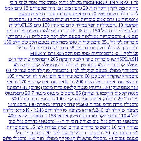
מארז משולב מתוק טסה
מארז טסה שובי דובי
קן רולר תות 20 גרם
יאמס אבן נייר ומספריים 18 גרם
יאמס
עם פטל 20 גרם
יאמס סוכריות סוכר חמוצות בטעם
יאמס סוכריות סוכר חמוצות בטעם תות 10 גרם
ביצת
גליליות וופל במילוי קרם בראוניז 150 גרם FLIS
גליליות
יל 150 גרם FLIS
סוכריות ממולאות בטעם פירות בים
סוכריות ממולאות בטעם חלב קפה קפה לייק 351 גרם
רושן
351 גרם
סוכריות טופי ממולאות בטעם חלב כוס חלב 150
ולד רושן עם בוטנים 38 גרם
רושן סוכריות ג'לי קרייזי
סוכריות טופי כוס חלב 305 גרם MILKY
ושו סוכריות טופי חלב קורובקה 205 גרם
חטיף שוקולד רושן
לה 43 גרם
חטיף שוקולד רושן ממולא קרם קרמל 43
ולא בטעם שוקולד לבן 8 גרם
מזרק שוקולד חלב אגוזי לוז 60
לד חלב לבן 60 גרם
קינדר הפי היפו אגוזי לוז חמישייה 105
ס קרמל מלוח 200 גר' K
אם אנד אם קריספי 170 גר'
אמ
2 גר'
גונץ סנטה קלאוס ביירן מינכן (אדום) 85 גרם
גונץ
ורטמונד (צהוב) 85 גרם
סוכ' מנטוס מנטה 29.7 גרם
מנטוס
לוק או לוק גומי נקניקייה 100 גרם
גומי כובע כחול 500
יה חדש עברית 600ג'
קינדר קינדריני מאגדת 100 גרם
אוראו
לבן 246ג'
אוראו מצופה שוקולד חלב 246ג' - K
אוראו גלידה
מילקה עוגיות סנסיישן אוראו 156 גרם
אבקת קקאו 400
רים מזל טוב בצורת דובי ורוד 16 גרם
טופי כדורים מזל טוב
ם
טופי כדורים פורים שמח בצורת ליצן 16 גרם
סוכריות
70 גרם
סוכריות ג'לי בטעם ליצ'י 70 גרם
סוכריות ג'לי
גרם
מלו מרשמלו קאפקייק ממולא תות 100 גרם
מלו פלוס