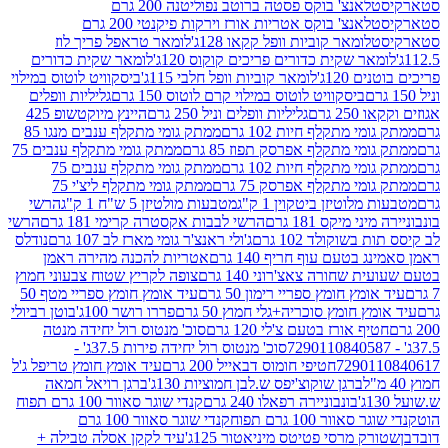
לאנצ' בוקס פסטה ברוטב נפוליטנה 200 גרם
לאנצ' בוקס אטריות אורז וירקות פיקנטי 200 גרם
לומאר קוביות וופל קקאו 128ג'
לומאר טראפל פריך לוז
ר שקית כדורים פריכים קוקוס 120ג'
לומאר שקית כדורים
120ג'
לומאר קוביות וופל חלבי 115ג'
ביסקוויט לוטוס במילוי
ביסקוויט לוטוס במילוי קרם לוטוס 150 גרם
גליליות וופלים
 גרם
גליליות וופלים וניל 250 גרם
היינץ מיוקטשופ 425
י מתקלף חיות 102 גרם
ממתק גומי מתקלף ענבים מנגו 85
י מתקלף אפרסק תפוז 85 גרם
ממתק גומי מתקלף ענבים 75
י מתקלף חיות 102 גרם
ממתק גומי מתקלף ענבים 75
י מתקלף אפרסק 75 גרם
ממתק גומי מתקלף ליצ'י 75
לוטיזן ביטקוין 1 ק"ג
מטבעות מולטיזן 5 ש"ח 1 ק"ג
הרשי
 מיקס 181 גרם
הרשי לבבות אקסטרה קרימי 181 גרם
הרשי
שוקולד 102 גרם
ג'ולי ראנצ'ר גומי מארז לב 107 גרם
נודלס
בטעם עוף חריף 140 גרם
אטריות להכנה מהירה ראמן
שחורה צאצ'רוני 140 גרם
צופה לקריץ שטוח צבעוני חמוץ
מץ חומץ ספריי רימון 50 גרם
עיד אומץ חומץ ספריי מטף 50
 חומץ סוכריה+גלי חמוץ 50 גרם
פררו רושר 100ג'
בוטן רביולי
ף אורז בטעם צ'לי 120 גרם
סוכ' מנטוס רול יחידה מנטה
סוכ' מנטוס רול יחידה פירות 37.5ג' -
72901
חטיפי חומוס דבאייל 200 גרם
עיד אומץ חומץ טריפל ג'ל
ברגן שוקוצ'יפס ש.לבן חמוציות 130ג'
ברגן רויאל חמאה
בונבוניירה רפאלו 240 גרם
קנדי שוגר סאוור 100 גרם תפוח
וור 100 גרם תפוח
קנדי שוגר סאוור 100 גרם
 מרסי פטיטס מיניאטור 125ג'
עיד לקקן אסלה טבילה +