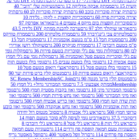
 17 גרם
ערכה להכנת ממתק DIY גומי על
ממתק אבקה מדליקה 12 גרם
הנשיקות שלי "דובי" 40
 סוכריות כוכב 60 גרם
תיק יצירה סוכריות לב 60 גרם
תיק
פרח 60 גרם
סוכריות קופצות + לקקן - גלידה 10
פצות בום מיקס 4 טעמים 4 גרם
אוראו אפרסק 97
ולד חלב 97 גרם
ערכה להכנת ממתק DIY גלידה 43.5
בי ג'ינג'רברד 59 גרם
ממרח מלטיזרס 200 גרם
ממרח טוויקס
בל 15 ס"מ בטעם אוכמניות 17 גרם
מסטיק חבל 15
בן 17 גרם
ממרח סניקרס 200 גרם
שוקולד רושן אורירי
מקלות גומי עם ג'לי וסוכריות בטעם פירות 36 גרם
מקלות גומי
ריות בטעם פטל ואוכמניות 36 גרם
מקלות גומי עם ג'לי חמוץ
רם
גומי בולז בטעם ענבים 15 גרם
גומי בולז בטעם תות
בולז בטעם פטל 15 גרם
קראנצ'י רואופ בטעם פטל 10
רואופ בטעם פירות 10 גרם
מנטוס קלין ברט פירות יער 90
ין ברט' מנטה 90 גרם
SC Join
SC Renew Membership
M
ממתק אצבעוני 7.5 גרם
גומי המבורגר גדול+ ג'ל חמוץ 50
גר מיני 10 גרם
גומי ואוו בקבוק מסטיק חמוץ 500 גרם
גומי
גר 500 גרם
גומי ואוו נחש פירות חמוץ 500 גרם
גומי ואוו
מוץ 500 גרם
גומי ואוו כריש אבטיח חמוץ 500 גרם
גומי
ות 500 גרם
גומי ואוו נחש אנקונדה 500 גרם
גומי ואוו כובע
רם
ראש ג'לי אבטיח 8 גרם
סוכ' מנטוס רול יחידה
אורביט גומי לעיסה ללא סוכר בטעם תפוח 14
תות 8 גרם
ראש ג'לי פטל 8 גרם
ראש ג'לי דובדבן 8
עם חמאה קופסת פח ורדים 114 גרם
עוגיות טעם חמאה
 114 גרם
רול וופל מאסטר 400 גרם
וופל מאסטר גריף