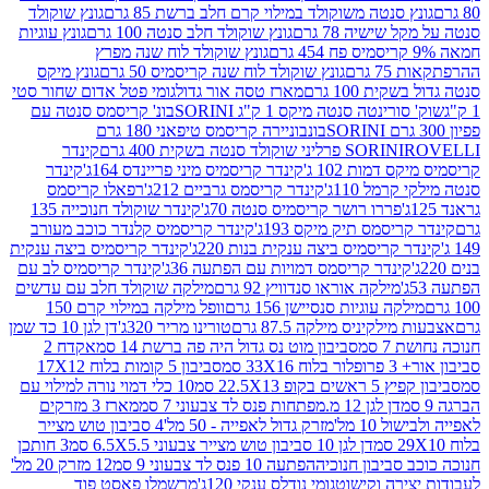
 סנטה משוקולד במילוי קרם חלב ברשת 85 גרם
גונץ שוקולד
שישיה 78 גרם
גונץ שוקולד חלב סנטה 100 גרם
גונץ עוגיות
גונץ שוקולד לוח שנה מפרץ
גרם
גונץ שוקולד לוח שנה קריסמיס 50 גרם
גונץ מיקס
ת 100 גרם
מארז טסה אור גדול
גומי פטל אדום שחור סטי
רינטה סנטה מיקס 1 ק"ג SORINI
בונ' קריסמס סנטה עם
בונבוניירה קריסמס טיפאני 180 גרם
גרם
SORINI
קינדר
דמות 102 ג'
קינדר קריסמיס מיני פריינדס 164ג'
קינדר
מל 110ג'
קינדר קריסמס גרביים 212ג'
רפאלו קריסמס
פררו רושר קריסמיס סנטה 70ג'
קינדר שוקולד חנוכייה 135
יסמס תיק מיקס 193ג'
קינדר קריסמיס קלנדר כוכב מעורב
 קריסמיס ביצה ענקית בנות 220ג'
קינדר קריסמיס ביצה ענקית
ינדר קריסמס דמויות עם הפתעה 36ג'
קינדר קריסמיס לב עם
מילקה אוראו סנדוויץ 92 גרם
מילקה שוקולד חלב עם עדשים
קה עוגיות סנסיישן 156 גרם
וופל מילקה במילוי קרם 150
לקיניס מילקה 87.5 גרם
טורינו מריר 320ג'
דן לגן 10 כד שמן
 סמ
סביבון מוט נס גדול היה פה ברשת 14 סמ
אקדח 2
33 סמ
סביבון 5 קומות בלוח 17X12
ופ 22.5X13 סמ
10 כלי דמוי נורה למילוי עם
דן לגן 12 מ.מפתחות פנס לד צבעוני 7 סמ
מארז 3 מזרקים
10 מל'
מזרק גדול לאפייה - 50 מל'
4 סביבון טוש מצייר
דן לגן 10 סביבון טוש מצייר צבעוני 6.5X5.5 סמ
3 חותכן
סביבון חנוכיה
הפתעה 10 פנס לד צבעוני 9 סמ
12 מזרק 20 מל'
ירה וקישוט
גומי נודלס ענקי 120ג'
מרשמלו פאסט פוד