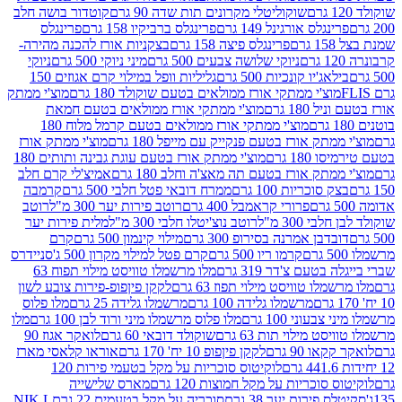
שוקוליטלי מקרונים תות שדה 90 גרם
קוטדור בושה חלב
גלס אורגינל 149 גרם
פרינגלס ברביקיו 158 גרם
פרינגלס
פרינגלס פיצה 158 גרם
בצקניות אורז להכנה מהירה-
ניוקי שלושה צבעים 500 גרם
מיני ניוקי 500 גרם
ניוקי
ג'יו קונכיות 500 גרם
גליליות וופל במילוי קרם אגוזים 150
וצ'י ממתקי אורז ממולאים בטעם שוקולד 180 גרם
מוצ'י ממתק
180 גרם
מוצ'י ממתקי אורז ממולאים בטעם חמאת
מוצ'י ממתקי אורז ממולאים בטעם קרמל מלוח 180
תק אורז בטעם פנקייק עם מייפל 180 גרם
מוצ'י ממתק אורז
18 גרם
מוצ'י ממתק אורז בטעם עוגת גבינה ותותים 180
תק אורז בטעם תה מאצ'ה וחלב 180 גרם
אמיצ'לי קרם חלב
סוכריות 100 גרם
ממרח דובאי פטל חלבי 500 גרם
קרמבה
פרורי קראמבל 400 גרם
רוטב פירות יער 300 מ"ל
רוטב
 300 מ"ל
רוטב נוצ'יטלו חלבי 300 מ"ל
מלית פירות יער
דבן אמרנה בסירופ 300 גרם
מילוי קינמון 500 גרם
קרם
קרמו ריו 500 גרם
קרם פטל למילוי מקרון 500 ג'
סניידרס
טעם צ'דר 319 גרם
מלו מרשמלו טוויסט מילוי תפוח 63
לו טוויסט מילוי תפוז 63 גרם
לקקן פיןפופ-פירות צובע לשון
מרשמלו גלידה 100 גרם
מרשמלו גלידה 25 גרם
מלו פלוס
עוני 100 גרם
מלו פלוס מרשמלו מיני ורוד לבן 100 גרם
מלו
 מילוי תות 63 גרם
שוקולד דובאי 60 גרם
לואקר אגוז 90
ו 90 גרם
לקקן פיןפופ 10 יח' 170 גרם
אוראו קלאסי מארז
לוקיטוס סוכריות על מקל בטעמי פירות 120
סוכריות על מקל חמוצות 120 גרם
מארס שלישייה
פירות יער 38 גרם
סוכריה על מקל בטעמים 22 גרם
NIK L