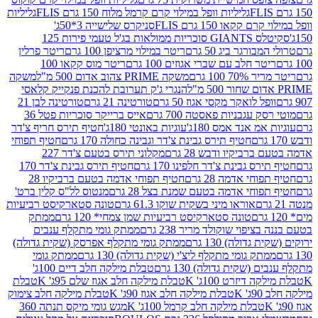
גליליות וופל במילוי קרם קרמל מלוח 150 גרם FLIS
גליליות
קקאו 150 גרם FLIS
סניקרס שלישייה 3*50ג'
סקיטלס GIANTS סוכריות ממולאות בג'ל טעמי פירות 125
ורגר ביג 50 גרם
ריטר במילוי מרציפן 100 גרם
ריטר פרלין
ר חלב עם שברי אגוזים 100 גרם
ריטר מוס קקאו 100
 100 גרם
משקה PRIME צהוב אדום 500 מ"ל
משקה
הנגרי ג'ק תערובת להכנת פנקייק קלאסי
ל לואקר מקסי אגוז 50 גרם
טורטינה 21 גרם
טורטינה לבן 21
 עגבניות פאסטה 700 גרם
אייס ברייקר סוכריות פטל 36
מ אנד אמס 180ג'
עוגיות באונטי 180ג'
חטיף תירס חריף צ'דר
חטיף תירס גבינת צ'דר וגבינה כחולה 170 גרם
חטיף תפוחי
ביקיו ודבש 28 גרם
מקלוני תירס בטעם צ'דר 227
 גבינת צ'דר חלפינו 170 גרם
חטיף תירס גבינת צ'דר 170
חי אדמה 28 גרם
חטיף תפוחי אדמה בטעם ברביקיו 28
וחי אדמה בטעם שמנת בצל 28 גרם
מנטוס לל"ס קלין ברט'
אוראו מיני בשקית שוקו 61.3 גרם
טונה סטארקיסט רביעיות
טונה סטארקיסט רביעיות שמן צמחי* 120 גרם
ממתק
יפוי שוקולד מריר 238 גרם
ממתק גומי מתקלף ענבים
דולה) 130 גרם
ממתק גומי מתקלף אפרסק (שקית גדולה)
ק גומי מתקלף ליצ'י (שקית גדולה) 130 גרם
ממתק גומי
(שקית גדולה) 130 גרם
טבלת מילקה חלב דיים 100ג'
דיזרט 100ג' K
טבלת מילקה חלב אגוז שלם 95ג' K
טבלת
K
טבלת מילקה חלב אגוז 90ג' K
טבלת מילקה חלב צימוק
טבלת מילקה חלב קרמל 100ג' K
מגש גומי מיקס תנתה 360