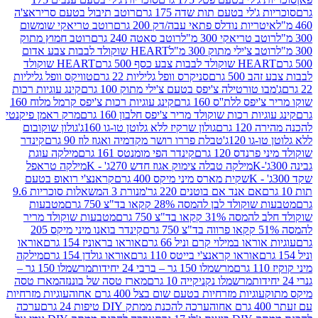
ג'לי בטעם תות שדה 175 גרם
רוטב תיבול בטעם סריראצ'ה
ריות נודלס פתאי עבה/דק 200 גרם
רוטב טריאקי שומשום
ב טריאקי 300 מ"ל
רוטב סאטה 240 גרם
רוטב חמוץ מתוק
ב צ'ילי מתוק 300 מ"ל
HEART שוקולד לבבות צבע אדום
ולד לבבות צבע כסף 500 גרם
HEART שוקולד
50 גרם
סניקרס וופל גליליות 22 גרם
טוויקס וופל גליליות
ו טורטילה צ'יפס בטעם צ'ילי מתוק 100 גרם
קינג עוגיות רכות
ס ללת''ס 160 גרם
קינג עוגיות רכות צ'יפס קרמל מלוח 160
יות רכות שוקולד מריר צ'יפס חלבון 160 גרם
מרק ראמן פיקנטי
 גרם
גולון שרקיז ללא גלוטן טו-גו 160ג'
גולון שוקובום
 120ג'
טבלת פררו רושר מקדמיה ואגוז לוז 90 גרם
קינדר
נדס 120 גרם
קינדר הפי מומנטס 161 גרם
מילקה עוגת
מילקה טבלה צימוק אגוז חדש 270ג' - K
מילקה טראפל
שקית מארס מיני מיקס 400 גרם
קראנצ'י רואופ בטעם
אם אנד אם בוטנים 220 גר'
מנורת 3 המשאלות סוכריות 9.6
לד לבן להמסה 28% קקאו בד"צ 750 גרם
מטבעות
 קקאו בד"צ 750 גרם
מטבעות שוקולד מריר
קינדר בואנו מיני מיקס 205
ראו במילוי קרם וניל 66 גרם
אוראו בראוניז 154 גרם
אוראו
אוראו קראנצ'י בייטס 110 גרם
אוראו גולדן 154 גרם
מילקה
מרשמלו 150 גר – ברבי 24 יחידות
מרשמלו 150 גר –
מרשמלו נקניקייה 10 גרם
מארז טסה של בוננזה
מארז טסה
עוגיות מזרחיות בטעם שום בצל 400 גרם אחוה
עוגיות מזרחיות
ערכה להכנת ממתק DIY טיפות 24 גרם
ערכה