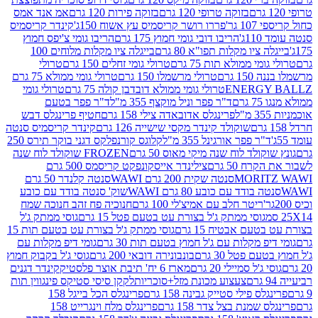
בזוקה טרופי 120 גרם
בזוקה פירות 120 גרם
אמ אנד אמס
גר'
פררו רושר קריסמיס עץ אשוח 150ג'
קינדר קריסמיס
'
הריבו דובי גומי חמוץ 175 גרם
הריבו גומי צ'יפס חמוץ
ציו מקלות תפו"א 80 גרם
בייגלה ציו מקלות מלוחים 100
י ממולא תות 75 גרם
טרולי גומי זחלים 150 גרם
טרולי
 גרם
טרולי מרשמלו 150 גרם
טרולי גומי ממולא 75 גרם
ENERG
טרולי גומי ממולא דובדבן קולה 75 גרם
טרולי גומי
ם
ד"ר פפר וניל מוקצף 355 מ"ל
ד"ר פפר בטעם
פרינגלס אדובאדה צילי 158 גרם
חטיף פרינגלס דבש
שוקולד קינדר מקסי שישייה 126 גרם
קינדר קריסמיס סנטה
ר פפר אורגינל 355 מ"ל
קלוגס קורנפלקס דגני בוקר תירס 250
ולד לוח שנה מיקי מאוס 50 גרם
FROZEN שוקולד לוח שנה
 50 גרם
צילינדר אייסקונפקט קריסמס 500 גרם
MORI
סנטה שקית 200 גרם WAWI
סנטה קלנדר 50 גרם
בודד עם כובע 80 גרם WAWI
שוק' סנטה בודד עם כובע
ריטר חלב עם אמיצ'לי 100 גרם
חנוכיה פח זהב חנוכה שמח
גוסי ממתק ג'ל בצורת עט בטעם פטל 15 גרם
גוסי ממתק ג'ל
ם אבטיח 15 גרם
גוסי ממתק ג'ל בצורת עט בטעם תות 15
 מקלות עם ג'ל חמוץ בטעם תות 30 גרם
גומי דיפ מקלות עם
 פטל 30 גרם
בונבונירה דובאי 200 גרם
גוסי ג'ל בקבוק חמוץ
'ל סמיילי 20 גרם
מארז 6 יח' תיבת אוצר פלסטיק
קינדר דגנים
צעצוע מכונת מזל+סוכריות
לקקן סיסי סטיקס פינגווין תות
 פילי סטייק גבינה 158 גרם
פרינגלס הכל בייגל 158
שמנת בצל צדר 158 גרם
פרינגלס מלח וינגרייט 158