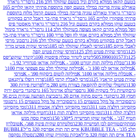
מולא בקרם וניל בטעם שוקולד חלב 216 גרם
ד"ר גרארד
טארלט עוגיה פריכה במילוי בטעם קפה בתוספת פתיתי קקאו קלויים 165
ארד טארלט עוגיה פריכה במילוי בטעם קרמל מלוח בתוספת
קלויים 165 גרם
ד"ר גרארד פתי-בר דאבל קרם בסקוויט
ולא בקרם בטעם וניל 216 גרם
ד"ר גרארד מאסטר פיס
בקרם קקאו מצופה בשוקולד חלב 114 גרם
ד"ר גרארד סימול
מולא בקרם אגוזי לוז וופל פריך 100 גרם
ד"ר גרארד פתי-בר
קוויט ממולא בקרם בטעם שוקולד חלב 216 גרם
בונ' מרסי
ג'
מרסי לאבליז שוקולד לבן 185ג'
מרסי שקית פטיט מריר
קית פטיט חלב 125ג'
מרסי שקית פטיט קפה
505399010
לינדט לינדור טבלה פיסטוק 100ג'
קינדר שוקוצ'יפס
ילקה תות יוגורט 100ג' - K
מילקה אוראו סנדוויץ' 92 ג' -
בן 100 ג' - K
מילקה שוקולד חלב עם פצפוצי אורז 100ג'
ה אוראו 100ג' K
מילקה לוטוס ביסקוף 90ג' - K
מרסי
אנץ' 125ג'
מרסי לאבליז קרמי 185ג'
פררו דופלו צ'וקנאט
 שלוקים להקפאה בצורת נחש 280 מ"ל
פרוטיז פירות 300
י בשקית 300 גרם
פרינגלס אורגינל 165 גרם
קנדי בייטס ירוק
קנדי בייטס מתוק אדום 20 גרם
ביצת הפתעה ענקית בנים 36
ל מקל בטעמים 15 גרם
סוכריה על מקל בטעמים 15 גרם
גומי
 מנגו 311ג'
גומי מקסיקני דולצ'ה אבטיח 311ג'
גומי מקסיקני
ג'
גומי מקסיקני דולצ'ה תות 311ג'
חטיף מילקה אוראו
ליאון שוקו חמישייה 5*30ג' 150ג'
מארז טסה מגש
יקס לבן חמישייה 230ג'
מלטיזרס שקית פינוק 68ג'- K
טובלרון
BUBBLE TEA אייס תה תות אפרסק 320 מ"ל
BUBBLE
אבקת נסקוויק שוקו 280ג'
נסטלה נסקפה