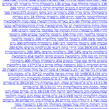
י מתקלף ענק ענבים 136 גרם
טבלת היידי גראנדור לבן שקדים
סניקרס ח.בוטנים חמישייה קרימי 182.5ג'
ריץ קרקר 200
סי מריר 250 גרם
הריבו זהב מקסי דובונים 375ג'
מארז ספר
ומי בליסטר תירס 100 גרם
פרח שוקולד 18 גרם באריזה
ד 60 גרם באריזה מהודרת
מארז טסה מנות קלאסי
מארז
מתמיד
מארז ים של מותגים
מארז סירת מתוקטסה
סילאן טבעי
מארז התיק המתוק של טסה
גומי בליסטר דובדבן 100
טר תות שדה 100 גרם
גומי בליסטר עכביש 100 גרם
גומי
 גרם
גומי בליסטר מילקשייק 100 גרם
גומי בליסטר
גומי בליסטר דובי 100 גרם
ממרח סיפקולוס 300 גרם
CHO
בונ' היידי בוקה דובאי 120ג'
למקה מרציפן 62% 200
54% 200 גרם
למקה מרציפן 38% 200 גרם
קונפיטורת
3 גרם
חמאת בוטנים סקיפי קלאסי 454 גרם
חמאת
עם שברי בוטנים 454 גרם
ממרח נוטלה 400 גרם
קינדר
10 גרם
מפת שולחן פורים כ 274*137 סמ ניילון
מארז
רים * 25 גרם
מארז 4 סוכריות על מקל וסוכריות קופצות 20
חב' 10 שקית נשיאה פלסטיק 22*32 ס"מ -מסכה-זהב
כה-זהב
שקית נייר לבקבוק
שקית נייר 30/23/10 ס"מ-פורים
-זהב מיטאלי
שקית נייר 38.5/31/11 ס"מ-פורים
זהב מיטאלי
קופ' קרטון חלון 18/15/8 ס"מ -פורים שמח-דגם
קית קרטון 24.5/19/8 ס"מ-פורים שמח-דגם בועות דקל
גומי
קליק מיני כדורים 30 גרם
קליק מיני קורנפלקס 30 גרם
הום
ייגלה עגול מצופה בשוקולד לבן 120 גרם
מארז טסה
'לי בטעם פטל 175 גרם
סוכריות ג'לי בטעם ענבים 175