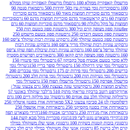
יק ממולא 100 גרם
מלו מרשמלו קאפקייק שוקו ממולא
יות גומי בצורת עין כ50 יחידות 500 גרם
מארז סנטה 90
נס סוכריות חמוצות מאוד 60 גרם
סאוור מדנס סוכריות
סאוור מדנס סוכריות חמוצות מדנס 60 גרם
סוכריות
 גולגולת 90 גרם
סאוור מדנס סוכריות חמוצות 60 גרם
 מצופה קרם וניל 300 גרם
עוגת ספוג בטעם תות 250
 בטעם דובדבן 250 גרם
עוגת ספוג בטעם מישמש 250
ג בטעם שוקולד 250 גרם
קינג עוגיות רכות שוקולד צ'יפס 160
יות רכות שוקולד מריר צ'יפס 160 גרם
קינג עוגיות רכות
'יפס 160 גרם
קינג עוגיות רכות שיבולת תפוז שוקו צ'יפס
ה ספוג מצופה קרם קקאו 300 גרם
אורביט רפרשרס מסטיק
עם אבטיח פטל בקבוקון 67 גרם
טרולי גומי פינגווין 150
י שיני דרקולה 150 גרם
טרולי סופר בריין 150ג'
טרולי גומי
טרולי גומי פירות ים 175 גרם
טרולי גומי עכברים 200
י נשיקות תות 200 גרם
טרולי גומי פרות חלב 200 גרם
טרולי
150 גרם
טרולי מרשמלו תפוח 150 גרם
טרולי גומי
200 גרם
קישוטי עוגה בצנצנת 500 גרם צבעוני עגול /
טב ברבקיו טריאקי מתוק 510 מ"ל
בר שוקולד באונטי 57
ולד חלב עם אגוזים 90 גרם
שוק' טב מילקה דיים 100 גרם
יבון צבעוני 5X2 סמ
ארוחת אורז בסגנון איטלקי 250
ז בסגנון מקסיקני 250 גרם
ארוחת אורז אושפלו 250
ז מג'דרה 250 גרם
הריבו אבטיח 160ג'
היידי מוצארט תפוז
וצארט נוגט ליצ'י 119ג'
גונץ סוכריית מקל סבא קשת 144
ת קטנות בשקית 100 גרם
גונץ אנשי שלג משוקולד במילוי
85 גרם
גונץ אנשי שלג משוקולד במילוי קרם חלב ברשת