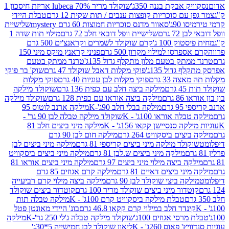
 אבקת בננה 350ג'
שוקולד מריר 70% lubeca אריזת חיסכון 1
עם סוכריות קופצות ענבים / תות שקית 12 גרם
טבלת היידי
90ג'
סאוור מדנס סוכריות חמוצות 60 גרם mystery
שלישיית
7 גרם
שלישיית וופל דובאי חלב 72 גרם
מילוי תות שדה 1
ק 100 ג'
קרם שוקולד לשמרים וקראנצ'ים 500 גרם
רסו למילוי מקרון 500 גרם
פניני קראנץ מיקס מיני 150
תק בטעם מלון מתקלף גדול 135ג'
טרנד ממתק בטעם
גדול 135ג'
פוקי מקלות דאבל שוקולד 47 גרם
שוק' בר פוקי
 33 גרם
פוקי מקלות לבן עוגיות 40 גרם
פוקי מקלות
רם
מילקה ביצה חלב עם כפית 136 גרם
שוקולד מילקה
 גרם
מילקה ביצה אוראו עם כפית 128 גרם
שוקולד מילקה
גרם
מילקה בבלי חלב 90ג'-K
מילקה ארנב לוטוס 95
ה אוראו 100ג' - K
שוקולד מילקה טבלה לבן 90 גר' -
ה סנסיישן קקאו 156ג' - K
מילקה מיני ביצים חלב 81
ים ביסקוויט 264 גרם
מילקה חום לבן 90 גרם
ולד מילקה מיני ביצים קריספי 81 גרם
מילקה מיני ביצים לבן
מילקה מיני ביצים ש.לבן 81 גרם
מילקה מיני ביצים ביסקוויט
 ביצה מילוי מיני ביצים 97 גרם
מילקה מיני ביצים אוראו 81
י ביצים דאיים 81 גרם
מילקה קרם אגוזים 85 גרם
קה ביצי שוקולד לבן 90 גרם
מילקה ביצה מילוי קרם רביעייה
דור מיני ביצים שוקולד מריר 100 גרם
קוטדור ביצים שוקולד
טבלת מילקה ביסקוויט קרם 100ג' - K
מילקה טבלה תות
נדר חלב במילוי קרם קקאו 46.8 גרם
בונ' היידי מאונטן פטל
סי אגוזים 100ג'
שוקולד מילקה טבלה ג'לי 250 גר'-K
מילקה
פאוס 260ג' - K
ליאון שוקולד לבן חמישייה 5*30ג'