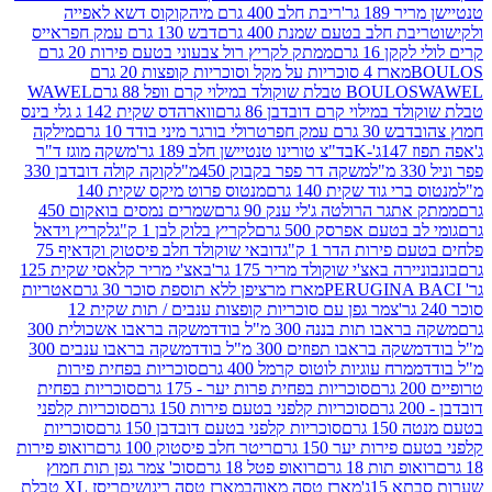
 גר'
ריבת חלב 400 גרם מיה
קוקוס דשא לאפייה
ת חלב בטעם שמנת 400 גרם
דבש 130 גרם עמק חפר
אייס
16 גרם
ממתק לקריץ רול צבעוני בטעם פירות 20 גרם
מארז 4 סוכריות על מקל וסוכריות קופצות 20 גרם
WAWEL
BOULO
במילוי קרם דובדבן 86 גרם
ווארהדס שקית 142 ג גלי בינס
בש 30 גרם עמק חפר
טרולי בורגר מיני בודד 10 גרם
מילקה
K
בד"צ טורינו טנטיישן חלב 189 גר'
משקה מוגז ד"ר
משקה דר פפר בקבוק 450מ"ל
קוקה קולה דובדבן 330
 גוד שקית 140 גרם
מנטוס פרוט מיקס שקית 140
ר הרולטה ג'לי ענק 90 גרם
שמרים נמסים בואקום 450
בטעם אפרסק 500 גרם
לקריץ בלוק לבן 1 ק"ג
לקריץ וידאל
ירות הדר 1 ק"ג
דובאי שוקולד חלב פיסטוק וקדאיף 75
ה באצ'י שוקולד מריר 175 גר'
באצ'י מריר קלאסי שקית 125
מארז מרציפן ללא תוספת סוכר 30 גרם
אטריות
צמר גפן עם סוכריות קופצות ענבים / תות שקית 12
 תות בננה 300 מ"ל בודד
משקה בראבו אשכולית 300
ה בראבו תפוזים 300 מ"ל בודד
משקה בראבו ענבים 300
רח עוגיות לוטוס קרמל 400 גרם
סוכריות בפחית פירות
סוכריות בפחית פרות יער - 175 גרם
סוכריות בפחית
סוכריות קלפני בטעם פירות 150 גרם
סוכריות קלפני
גרם
סוכריות קלפני בטעם דובדבן 150 גרם
סוכריות
רות יער 150 גרם
ריטר חלב פיסטוק 100 גרם
רואופ פירות
תות 18 גרם
רואופ פטל 18 גרם
סוכ' צמר גפן תות חמוץ
1ג'
מארז טסה מאוהב
מארז טסה ריגושים
ריסז XL טבלת