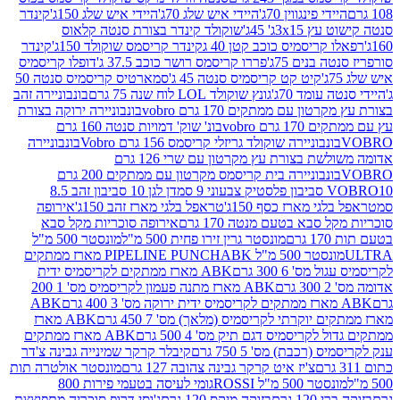
י פינגווין 70ג'
היידי איש שלג 70ג'
היידי איש שלג 150ג'
קינדר
3xג' 45ג'
שוקולד קינדר בצורת סנטה קלאוס
קריסמיס כוכב קטן 40 ג
קינדר קריסמס שוקולד 150ג'
קינדר
בנים 75ג'
פררו קריסמס רושר כוכב 37.5 ג'
דופלו קריסמיס
קיט קט קריסמיס סנטה 45 ג'
סמארטיס קריסמיס סנטה 50
עומד 70ג'
גונץ שוקולד LOL לוח שנה 75 גרם
בונבוניירה זהב
ן עם ממתקים 170 גרם vobro
בונבוניירה ירוקה בצורת
גרם vobro
בונ' שוק' דמויות סנטה 160 גרם
נבוניירה שוקולד גריזלי קריסמס 156 גרם Vobro
בונבוניירה
אדומה משולשת בצורת עץ מקרטון עם שרי 126 גרם
בונבוניירה בית קריסמס מקרטון עם ממתקים 200 גרם
דן לגן 10 סביבון זהב 8.5
י מארז כסף 150ג'
טראפל בלגי מארז זהב 150ג'
אירופה
סבא בטעם מנטה 170 גרם
אירופה סוכריות מקל סבא
ם
מונסטר גרין זירו פחית 500 מ"ל
מונסטר 500 מ"ל
 500 מ"ל PIPELINE PUNCH
ABK מארז ממתקים
ס' 6 300 גרם
ABK מארז ממתקים לקריסמיס ידית
ם
ABK מארז מתנה פעמון לקריסמיס מס' 1 200
ABK
יוקרתי לקריסמיס (מלאך) מס' 7 450 גרם
ABK מארז
לקריסמיס דגם תיק מס' 4 500 גרם
ABK מארז ממתקים
(רכבת) מס' 5 750 גרם
קיבלר קרקר שמינייה גבינה צ'דר
צ'יז איט קרקר גבינה צהובה 127 גרם
מונסטר אולטרה תות
 500 מ"ל ROSSI
גומי לעיסה בטעמי פירות 800
1 גרם
בזוקה מיקס 120 גרם
ג'וסי דרופ סוכריה מתפוצצת