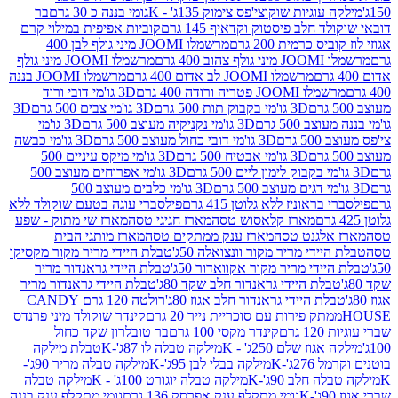
וגיות שוקוצי'פס צימוק 135ג' - K
גומי בננה כ 30 גרם
בר
 חלב פיסטוק וקדאיף 145 גרם
קוביות אפיפית במילוי קרם
 כרמית 200 גרם
מרשמלו JOOMI מיני גולף לבן 400
400 גרם
מרשמלו JOOMI מיני גולף
מרשמלו JOOMI לב אדום 400 גרם
מרשמלו JOOMI בננה
JOOM פטריה ורודה 400 גרם
3D גו'מי דובי ורוד
3D גו'מי בקבוק תות 500 גרם
3D גו'מי צבים 500 גרם
3D
 500 גרם
3D גו'מי נקניקיה מעוצב 500 גרם
3D גו'מי
גרם
3D גו'מי דובי כחול מעוצב 500 גרם
3D גו'מי כבשה
3D גו'מי אבטיח 500 גרם
3D גו'מי מיקס עיניים 500
3D גו'מי אפרוחים מעוצב 500
3D גו'מי כלבים מעוצב 500
ראוניז ללא גלוטן 415 גרם
פילסברי עוגה בטעם שוקולד ללא
מארז קלאסוש טסה
מארז חגיגי טסה
מארז שי מתוק - שפע
אלגנט טסה
מארז ענק ממתקים טסה
מארז מותגי הבית
ידי מריר מקור וונצואלה 50ג'
טבלת היידי מריר מקור מקסיקו
ידי מריר מקור אקוואדור 50ג'
טבלת היידי גראנדור מריר
לת היידי גראנדור חלב שקד 80ג'
טבלת היידי גראנדור מריר
ת היידי גראנדור חלב אגוז 80ג'
רולטה 120 גרם CANDY
תק פירות עם סוכריית נייר 20 גרם
קינדר שוקולד מיני פרנדס
רם
קינדר מקסי 100 גרם
בר טובלרון שקד כחול
וז שלם 250ג' - K
מילקה טבלה לו 87ג'-K
טבלת מילקה
2ג'-K
מילקה בבלי לבן 95ג'-K
מילקה טבלה מריר 90ג'-
חלב 90ג'-K
מילקה טבלה יוגורט 100ג' - K
מילקה טבלה
גומי מתקלף ענק אפרסק 136 גרם
גומי מתקלף ענק בננה