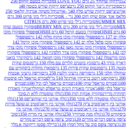
2 גרם I LOVE YOU
סוכריות בטעם קוקוס 250
ינגר קוקוס 250 גרם
צ'יפס ירקות שורש בטטה 40ג
רקות שורש סלק 40ג' -אורגני
הל משקה אנרגיה קלאסי 250
שוקו חום 200 גר' - K
סוכריות ג'ילי בוני פרוט 200 גרם
SUM
סוכריות ג'ילי בוני פרוט 200 גרם CITRUS
ילי בוני פרוט 200 גרם BERRY MIX
פופקורן בטעם שוקו
פופקורן בטעם קרמל 60 גרם OISHI
פופפולי פופקורן מוכן
פופפולי פופקורן מוכן מתוק מלוח 142 גרם
פופפולי
פלפל מלח ים 142 גרם
פופפולי פופקורן מוכן קרמל 142
ופקורן מוכן גבינה נאצו 142 גרם
פופפולי פופקורן מוכן צדר
פופפולי פופקורן מוכן צדר חלפיניו 142 גרם
פופפולי פופקורן
גרם
פופפולי פופקורן מוכן חמאה 142 גרם
קינדר בואנו
ם
גונץ בוטנים קלויים עם מלח 150 גר'
מנטוס שקית
מנטוס שקית פירות 135 גרם
מארז מקלות ביסקוויט עם
גרם
זריפה גרעיני דלעת 250 גרם
זריפה גרעיני אבטיח
ט רוטב ברביקיו אורגינל 510 מ"ל
פבורס טראפל לבן פיסטוק
טראפל שוקו 100ג'
פבורס טראפל לבן וניל 100ג'
פבורס
ג'
אנרג'י מאגדת דגנים טראפלס ושוקולד
אנרג'י מאגדת
ר
נסקוויק אבקת תות 350ג'
גולון טוסטדה ללא ת.סוכר
וסטדה ללא סוכר 350ג'
גולון אורגני ביו שוקוצ'יפס 150ג'
גולון
אג'סטיב צ'יה 270ג'
גולון אורגני ביו דיאג'סטיב ש.שועל פירות
אורגני ביו דיאג'סטיב ש.שועל שוקו 270ג'
גולון אורגני ביו
גולון מגה סנדוויץ' 250ג'
גולון אורגני ביו מריה 350ג'
סוכ'
ברים מוזרים 120ג'
סוכ' צ'ופה צ'ופס דברים מוזרים
צופס סוכ על מקל חמוץ 120ג'
ברילה פסטו ריקוטה א.מלך