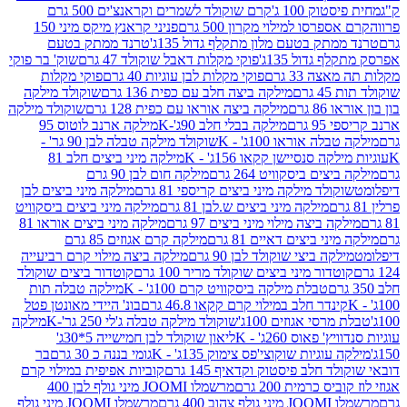
ק 100 ג'
קרם שוקולד לשמרים וקראנצ'ים 500 גרם
רסו למילוי מקרון 500 גרם
פניני קראנץ מיקס מיני 150
תק בטעם מלון מתקלף גדול 135ג'
טרנד ממתק בטעם
גדול 135ג'
פוקי מקלות דאבל שוקולד 47 גרם
שוק' בר פוקי
 33 גרם
פוקי מקלות לבן עוגיות 40 גרם
פוקי מקלות
רם
מילקה ביצה חלב עם כפית 136 גרם
שוקולד מילקה
 גרם
מילקה ביצה אוראו עם כפית 128 גרם
שוקולד מילקה
גרם
מילקה בבלי חלב 90ג'-K
מילקה ארנב לוטוס 95
ה אוראו 100ג' - K
שוקולד מילקה טבלה לבן 90 גר' -
ה סנסיישן קקאו 156ג' - K
מילקה מיני ביצים חלב 81
ים ביסקוויט 264 גרם
מילקה חום לבן 90 גרם
ולד מילקה מיני ביצים קריספי 81 גרם
מילקה מיני ביצים לבן
מילקה מיני ביצים ש.לבן 81 גרם
מילקה מיני ביצים ביסקוויט
 ביצה מילוי מיני ביצים 97 גרם
מילקה מיני ביצים אוראו 81
י ביצים דאיים 81 גרם
מילקה קרם אגוזים 85 גרם
קה ביצי שוקולד לבן 90 גרם
מילקה ביצה מילוי קרם רביעייה
דור מיני ביצים שוקולד מריר 100 גרם
קוטדור ביצים שוקולד
טבלת מילקה ביסקוויט קרם 100ג' - K
מילקה טבלה תות
נדר חלב במילוי קרם קקאו 46.8 גרם
בונ' היידי מאונטן פטל
סי אגוזים 100ג'
שוקולד מילקה טבלה ג'לי 250 גר'-K
מילקה
פאוס 260ג' - K
ליאון שוקולד לבן חמישייה 5*30ג'
וגיות שוקוצי'פס צימוק 135ג' - K
גומי בננה כ 30 גרם
בר
 חלב פיסטוק וקדאיף 145 גרם
קוביות אפיפית במילוי קרם
 כרמית 200 גרם
מרשמלו JOOMI מיני גולף לבן 400
400 גרם
מרשמלו JOOMI מיני גולף