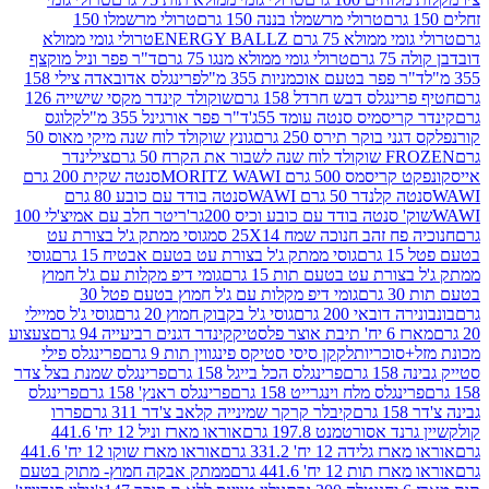
טרולי מרשמלו בננה 150 גרם
טרולי מרשמלו 150
לא 75 גרם ENERGY BALLZ
טרולי גומי ממולא
גרם
טרולי גומי ממולא מנגו 75 גרם
ד"ר פפר וניל מוקצף
 פפר בטעם אוכמניות 355 מ"ל
פרינגלס אדובאדה צילי 158
נגלס דבש חרדל 158 גרם
שוקולד קינדר מקסי שישייה 126
ריסמיס סנטה עומד 55ג'
ד"ר פפר אורגינל 355 מ"ל
קלוגס
 בוקר תירס 250 גרם
גונץ שוקולד לוח שנה מיקי מאוס 50
 את הקרח 50 גרם
צילינדר
50 גרם MORITZ WAWI
סנטה שקית 200 גרם
לנדר 50 גרם WAWI
סנטה בודד עם כובע 80 גרם
 סנטה בודד עם כובע וכיס 200גר'
ריטר חלב עם אמיצ'לי 100
 זהב חנוכה שמח 25X14 סמ
גוסי ממתק ג'ל בצורת עט
ם
גוסי ממתק ג'ל בצורת עט בטעם אבטיח 15 גרם
גוסי
ורת עט בטעם תות 15 גרם
גומי דיפ מקלות עם ג'ל חמוץ
ם
גומי דיפ מקלות עם ג'ל חמוץ בטעם פטל 30
דובאי 200 גרם
גוסי ג'ל בקבוק חמוץ 20 גרם
גוסי ג'ל סמיילי
וצר פלסטיק
קינדר דגנים רביעייה 94 גרם
צעצוע
סוכריות
לקקן סיסי סטיקס פינגווין תות 9 גרם
פרינגלס פילי
רם
פרינגלס הכל בייגל 158 גרם
פרינגלס שמנת בצל צדר
נגלס מלח וינגרייט 158 גרם
פרינגלס ראנץ' 158 גרם
פרינגלס
קיבלר קרקר שמינייה קלאב צ'דר 311 גרם
פררו
אסורטמנט 197.8 גרם
אוראו מארז וניל 12 יח' 441.6
ידה 12 יח' 331.2 גרם
אוראו מארז שוקו 12 יח' 441.6
ת 12 יח' 441.6 גרם
ממתק אבקה חמוץ- מתוק בטעם