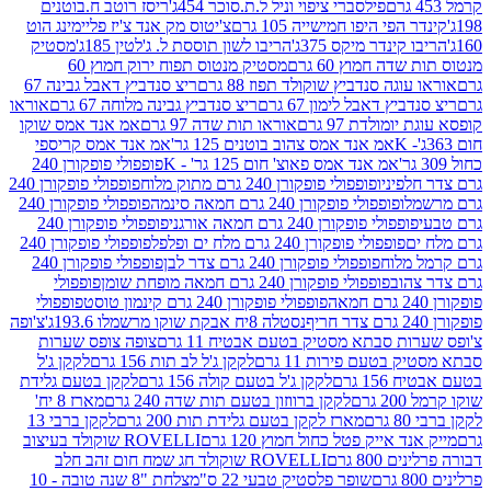
פילסברי ציפוי וניל ל.ת.סוכר 454ג'
ריסז רוטב ח.בוטנים
פי היפו חמישייה 105 גרם
צ'יטוס מק אנד צ'יז פליימינג הוט
ינדר מיקס 375ג'
הריבו לשון תוססת ל. ג'לטין 185ג'
מסטיק
ה חמוץ 60 גרם
מסטיק מנטוס תפוח ירוק חמוץ 60
גה סנדביץ שוקולד תפוז 88 גרם
ריצ סנדביץ דאבל גבינה 67
ץ דאבל לימון 67 גרם
ריצ סנדביץ גבינה מלוחה 67 גרם
אוראו
מולדת 97 גרם
אוראו תות שדה 97 גרם
אמ אנד אמס שוקו
אמ אנד אמס צהוב בוטנים 125 גר'
אמ אנד אמס קריספי
אמ אנד אמס פאוצ' חום 125 גר' - K
פופפולי פופקורן 240
פיניו
פופפולי פופקורן 240 גרם מתוק מלוח
פופפולי פופקורן 240
ו
פופפולי פופקורן 240 גרם חמאה סינמה
פופפולי פופקורן 240
פולי פופקורן 240 גרם חמאה אורגני
פופפולי פופקורן 240
פופפולי פופקורן 240 גרם מלח ים ופלפל
פופפולי פופקורן 240
מלוח
פופפולי פופקורן 240 גרם צדר לבן
פופפולי פופקורן 240
וב
פופפולי פופקורן 240 גרם חמאה מופחת שומן
פופפולי
פופפולי פופקורן 240 גרם קינמון טוסט
פופפולי
נסטלה 8יח אבקת שוקו מרשמלו 193.6ג'
צ'ופה
 סבתא מסטיק בטעם אבטיח 11 גרם
צופה צופס שערות
בטעם פירות 11 גרם
לקקן ג'ל לב תות 156 גרם
לקקן ג'ל
 גרם
לקקן ג'ל בטעם קולה 156 גרם
לקקן בטעם גלידת
ם
לקקן ברווזון בטעם תות שדה 240 גרם
מארז 8 יח'
מארז לקקן בטעם גלידת תות 200 גרם
לקקן ברבי 13
 אייק פטל כחול חמוץ 120 גרם
ROVELLI שוקולד בעיצוב
80 גרם
ROVELLI שוקולד חג שמח חום זהב חלב
שופר פלסטיק טבעי 22 ס"מ
צלחת "8 שנה טובה - 10