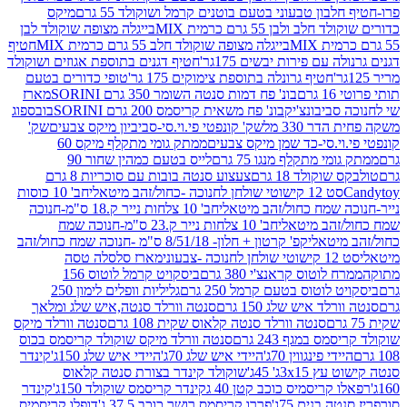
בון טבעוני בטעם בוטנים קרמל ושוקולד 55 גרם
מיקס
 ולבן 55 גרם כרמית MIX
בייגלה מצופה שוקולד לבן
בייגלה מצופה שוקולד חלב 55 גרם כרמית MIX
חטיף
עם פירות יבשים 175גר'
חטיף דגנים בתוספת אגוזים ושוקולד
חטיף גרונלה בתוספת צימוקים 175 גר'
טופי כדורים בטעם
ם
בונ' פח דמות סנטה השומר 350 גרם SORINI
מארז
ביבונצ'יק
בונ' פח משאית קריסמס 200 גרם SORINI
בובספוג
 330 מל
שק' קונפטי פי.וי.סי-סביביון מיקס צבעים
שק'
וי.סי-כד שמן מיקס צבעים
ממתק גומי מתקלף מיקס 60
י מתקלף מנגו 75 גרם
לייס בטעם כמהין שחור 90
קולד 18 גרם
צעצוע סנטה בובות עם סוכריות 8 גרם
1 קישוטי שולחן לחנוכה -כחול/זהב מיטאלי
חב' 10 כוסות
 שמח כחול/זהב מיטאלי
חב' 10 צלחות נייר ק.18 ס"מ-חנוכה
הב מיטאלי
חב' 10 צלחות נייר ק.23 ס"מ-חנוכה שמח
יטאלי
קפ' קרטון + חלון- 8/51/18 ס"מ -חנוכה שמח כחול/זהב
עוני
מארז סלסלה טסה
לוטוס קראנצ'י 380 גרם
ביסקויט קרמל לוטוס 156
לוטוס בטעם קרמל 250 גרם
גליליות וופלים לימון 250
ד איש שלג 150 גרם
סנטה וורלד סנטה,איש שלג ומלאך
סנטה וורלד סנטה קלאוס שקית 108 גרם
סנטה וורלד מיקס
 במגף 243 גרם
סנטה וורלד מיקס שוקולד קריסמס בכוס
י פינגווין 70ג'
היידי איש שלג 70ג'
היידי איש שלג 150ג'
קינדר
3xג' 45ג'
שוקולד קינדר בצורת סנטה קלאוס
קריסמיס כוכב קטן 40 ג
קינדר קריסמס שוקולד 150ג'
קינדר
בנים 75ג'
פררו קריסמס רושר כוכב 37.5 ג'
דופלו קריסמיס