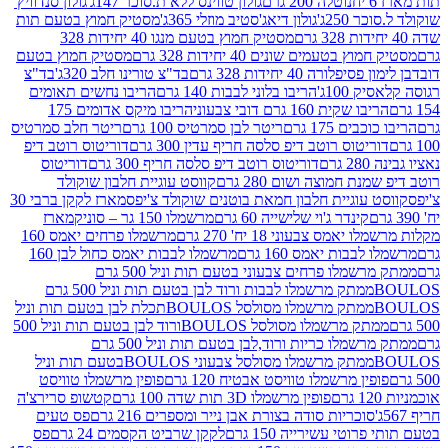
נוטלה 200 גרם
גולון טווינס ללא ת.סוכר 147ג'
גולון סנדוויץ'
250ג'
גולון דיאג'סטיב מוזלי 365ג'
מסטיק חמוץ בטעם תות
מסטיק חמוץ בטעם מנגו 40 יחידות 328
 בטעמים שונים 40 יחידות 328 גרם
מסטיק חמוץ בטעם
רה 40 יחידות 328 גרם
בד"צ טורינו חלב 320ג'
בד"צ
100ג'
הריבו בלוני לבבות 140 גרם
הריבו נחשים תאומים
שקית 160 גרם דובי צבעוני
הריבו מיקס אדומים 175
ים 175 גרם
ריטר לבן סמרטיס 100 גרם
ריטר חלב סמרטיס
יטוס רוטב דיפ סלסה חריף עדין 300 גרם
דוריטוס רוטב דיפ
ם
דוריטוס רוטב דיפ סלסה חריף 300 גרם
דוריטוס
ת חמוצה ושום 280 גרם
קווסט עוגיית חלבון שוקולד
 עוגיית חלבון חמאת בוטנים שוקולד צ'יפס
מארז לקקן ברבי 30
קינדר ג'וי שלישייה 60 גרם
מרשמלו 150 גר – סוניק
מארז
מס צבעוני 18 יח' 270 גרם
מרשמלו פרחים יאמס 160
בבות יאמס 160 גרם
מרשמלו לבבות יאמס כחול לבן 160
ממתק מרשמלו פרחים צבעוני בטעם תות וניל 500 גרם
ממתק מרשמלו לבבות ורוד לבן בטעם תות וניל 500 גרם
ממתק מרשמלו מסולסל BOULOSתכלת לבן בטעם תות וניל
ממתק מרשמלו מסולסל BOULOSורוד לבן בטעם תות וניל 500
ממתק מרשמלו כריות ורוד,לבן בטעם תות וניל 500 גרם
ממתק מרשמלו מסולסל צבעוני BOULOSבטעם תות וניל
ין מרשמלו טוויסט אבטיח 120 גרם
פופין מרשמלו טוויסט
פופין מרשמלו 3D תות שדה 100 גרם
קטשופ סרירצ'ה
סוכריות סודה בצורת אבן נייר ומספרים 216 גרם
פס טעים
טי עשירייה 150 גרם
לקקן שרביט הקסמים 24 גרם
פס