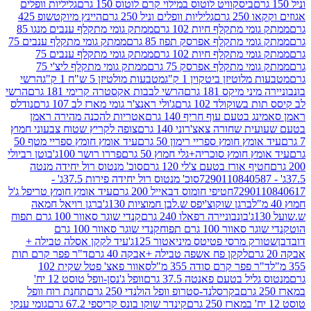
ביסקוויט לוטוס במילוי קרם לוטוס 150 גרם
גליליות וופלים
 גרם
גליליות וופלים וניל 250 גרם
היינץ מיוקטשופ 425
י מתקלף חיות 102 גרם
ממתק גומי מתקלף ענבים מנגו 85
י מתקלף אפרסק תפוז 85 גרם
ממתק גומי מתקלף ענבים 75
י מתקלף חיות 102 גרם
ממתק גומי מתקלף ענבים 75
י מתקלף אפרסק 75 גרם
ממתק גומי מתקלף ליצ'י 75
לוטיזן ביטקוין 1 ק"ג
מטבעות מולטיזן 5 ש"ח 1 ק"ג
הרשי
 מיקס 181 גרם
הרשי לבבות אקסטרה קרימי 181 גרם
הרשי
שוקולד 102 גרם
ג'ולי ראנצ'ר גומי מארז לב 107 גרם
נודלס
בטעם עוף חריף 140 גרם
אטריות להכנה מהירה ראמן
שחורה צאצ'רוני 140 גרם
צופה לקריץ שטוח צבעוני חמוץ
מץ חומץ ספריי רימון 50 גרם
עיד אומץ חומץ ספריי מטף 50
 חומץ סוכריה+גלי חמוץ 50 גרם
פררו רושר 100ג'
בוטן רביולי
ף אורז בטעם צ'לי 120 גרם
סוכ' מנטוס רול יחידה מנטה
סוכ' מנטוס רול יחידה פירות 37.5ג' -
72901
חטיפי חומוס דבאייל 200 גרם
עיד אומץ חומץ טריפל ג'ל
ברגן שוקוצ'יפס ש.לבן חמוציות 130ג'
ברגן רויאל חמאה
בונבוניירה רפאלו 240 גרם
קנדי שוגר סאוור 100 גרם תפוח
וור 100 גרם תפוח
קנדי שוגר סאוור 100 גרם
 מרסי פטיטס מיניאטור 125ג'
עיד לקקן אסלה טבילה +
לקקן פח אשפה טבילה +אבקה 40 גרם
ד"ר פפר קרם תות
 פפר קרם סודה 355 מ"ל
סאוור פאצ' פטל שקית 102
יל בטעם פאנטה 37.5 גרם
וופל ג'נסן-וופל טוסט 12 יח'
בקרסלנד-סטרופ וופל הולנדי 250 גרם
תחנת רוח וופל
קינדר שוקו בונס קריספי 67.2 גרם
גומי ענקי