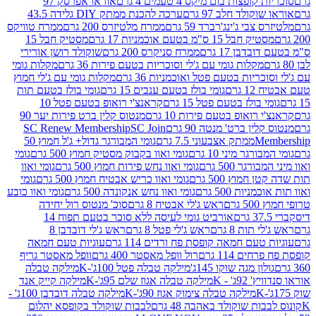
פצות בום מיקס 4 טעמים 4 גרם
אוראו אפרסק 97
ולד חלב 97 גרם
ערכה להכנת ממתק DIY גלידה 43.5
בי ג'ינג'רברד 59 גרם
ממרח מלטיזרס 200 גרם
ממרח טוויקס
בל 15 ס"מ בטעם אוכמניות 17 גרם
מסטיק חבל 15
בן 17 גרם
ממרח סניקרס 200 גרם
שוקולד רושן אורירי
מקלות גומי עם ג'לי וסוכריות בטעם פירות 36 גרם
מקלות גומי
ריות בטעם פטל ואוכמניות 36 גרם
מקלות גומי עם ג'לי חמוץ
רם
גומי בולז בטעם ענבים 15 גרם
גומי בולז בטעם תות
בולז בטעם פטל 15 גרם
קראנצ'י רואופ בטעם פטל 10
רואופ בטעם פירות 10 גרם
מנטוס קלין ברט פירות יער 90
ין ברט' מנטה 90 גרם
SC Join
SC Renew Membership
M
ממתק אצבעוני 7.5 גרם
גומי המבורגר גדול+ ג'ל חמוץ 50
גר מיני 10 גרם
גומי ואוו בקבוק מסטיק חמוץ 500 גרם
גומי
גר 500 גרם
גומי ואוו נחש פירות חמוץ 500 גרם
גומי ואוו
מוץ 500 גרם
גומי ואוו כריש אבטיח חמוץ 500 גרם
גומי
ות 500 גרם
גומי ואוו נחש אנקונדה 500 גרם
גומי ואוו כובע
רם
ראש ג'לי אבטיח 8 גרם
סוכ' מנטוס רול יחידה
אורביט גומי לעיסה ללא סוכר בטעם תפוח 14
תות 8 גרם
ראש ג'לי פטל 8 גרם
ראש ג'לי דובדבן 8
עם חמאה קופסת פח ורדים 114 גרם
עוגיות טעם חמאה
 114 גרם
רול וופל מאסטר 400 גרם
וופל מאסטר גריף
ון מגה שוקו 145ג'
מילקה טבלה פטל 100ג'-K
מילקה טבלה
ג' - K
מילקה טבלה אגוז שלם 95ג'-K
מילקה קייק אנד
מילקה טבלה צימוק אגוז 90ג'-K
מילקה טבלה דובדבן 100ג' -
ת שוקולד באהבה 48 גרם
לבבות שוקולד בקופסא יהלום