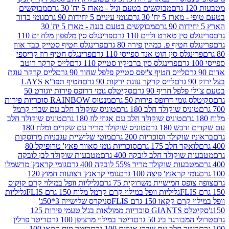
מבוקשים בטעם וניל - מארז 5 יח' 30 גרם
מבוקשים
5 יח' 30 גרם
גומי עיניים 5 יחידות 90 גרם
גומי כדור
מבוקשים בטעם בננה - מארז 5 יח' 30
ין טארט וליים 110 גרם
פרינגלס סין מלפפון מלח ים 110
חטיף פ. כמהין פירה 80 גרם
פרינגלס חטיף סטייק כבד אווז
לס סין הוט אנד ספייסי 110 גרם
פרינגלס חטיף רוז קריספי
פרינגלס סין ברביקיו סטייק 110 גרם
לייס קרקר רוטב
לייס חטיף צ'יפס סטייק פלפל שחור 90 גרם
לייס קרקר עוגת
לייס קרקר עוגת ירקות 90 גרם
חטיף תפו"א LAYS
פל חריף 90 גרם
סקיטלס גומי דרופס פירות יוגורט 50
ומי דרופס פירות 50 גרם
מנטוס RAINBOW סוכריות פירות
יס שוקולד חלב 180 גרם
טוניס שוקולד חלב עם שברי קרמל
טוניס שוקולד חלב עם אגוזי לוז 180 גרם
טוניס שוקולד חלב
 180 גרם
טוניס שוקולד מריר עם שקדים ומלח 180
וקולד וסוכריות 200 גרם
מוטי שלישיית עגבניות מרוסקות
ר חלב 175 גרם
סוכריות גומי סאוור פאץ' טרופיקל 80
וקולד חלב לובקה 400 גרם
מטבעות שוקולד לבן לובקה
ות שוקולד מריר 55% לובקה 400 גרם
גומי קראנץ' מרשמלו
י קראנץ' פיצה 100 גרם
גומי קראנץ' רצועות חמוץ 120
ס חמישיית משרוקית 75 גרם
גליליות וופל במילוי קרם קוקוס
גליליות וופל במילוי קרם קרמל מלוח 150 גרם FLIS
גליליות
קקאו 150 גרם FLIS
סניקרס שלישייה 3*50ג'
סקיטלס GIANTS סוכריות ממולאות בג'ל טעמי פירות 125
ורגר ביג 50 גרם
ריטר במילוי מרציפן 100 גרם
ריטר פרלין
ר חלב עם שברי אגוזים 100 גרם
ריטר מוס קקאו 100