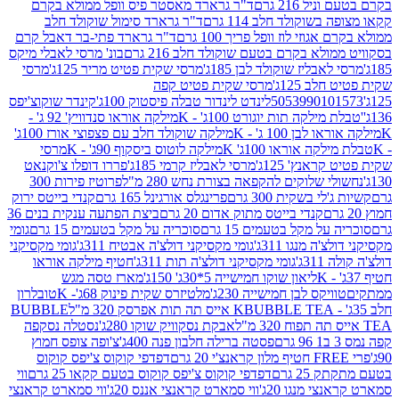
 216 גרם
ד"ר גרארד מאסטר פיס וופל ממולא בקרם
שוקולד חלב 114 גרם
ד"ר גרארד סימול שוקולד חלב
וזי לוז וופל פריך 100 גרם
ד"ר גרארד פתי-בר דאבל קרם
לא בקרם בטעם שוקולד חלב 216 גרם
בונ' מרסי לאבלי מיקס
בליז שוקולד לבן 185ג'
מרסי שקית פטיט מריר 125ג'
מרסי
ב 125ג'
מרסי שקית פטיט קפה
505399010
לינדט לינדור טבלה פיסטוק 100ג'
קינדר שוקוצ'יפס
ילקה תות יוגורט 100ג' - K
מילקה אוראו סנדוויץ' 92 ג' -
בן 100 ג' - K
מילקה שוקולד חלב עם פצפוצי אורז 100ג'
ה אוראו 100ג' K
מילקה לוטוס ביסקוף 90ג' - K
מרסי
אנץ' 125ג'
מרסי לאבליז קרמי 185ג'
פררו דופלו צ'וקנאט
 שלוקים להקפאה בצורת נחש 280 מ"ל
פרוטיז פירות 300
י בשקית 300 גרם
פרינגלס אורגינל 165 גרם
קנדי בייטס ירוק
קנדי בייטס מתוק אדום 20 גרם
ביצת הפתעה ענקית בנים 36
ל מקל בטעמים 15 גרם
סוכריה על מקל בטעמים 15 גרם
גומי
 מנגו 311ג'
גומי מקסיקני דולצ'ה אבטיח 311ג'
גומי מקסיקני
ג'
גומי מקסיקני דולצ'ה תות 311ג'
חטיף מילקה אוראו
ליאון שוקו חמישייה 5*30ג' 150ג'
מארז טסה מגש
יקס לבן חמישייה 230ג'
מלטיזרס שקית פינוק 68ג'- K
טובלרון
BUBBLE TEA אייס תה תות אפרסק 320 מ"ל
BUBBLE
אבקת נסקוויק שוקו 280ג'
נסטלה נסקפה
פסטה ברילה חלבון פנה 400ג'
צ'ופה צופס חמוץ
דפדפי קוקוס צ'יפס קוקוס
2 גרם
דפדפי קוקוס צ'יפס קוקוס בטעם קקאו 25 גרם
ווי
 מנגו 20ג'
ווי סמארט קראנצי אננס 20ג'
ווי סמארט קראנצי