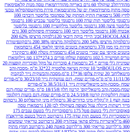
ד 60 גרם באריזה מהודרת
מארז טסה מנות קלאסי
מארז
מתמיד
מארז ים של מותגים
מארז סירת מתוקטסה
סילאן טבעי
מארז התיק המתוק של טסה
גומי בליסטר דובדבן 100
טר תות שדה 100 גרם
גומי בליסטר עכביש 100 גרם
גומי
 גרם
גומי בליסטר מילקשייק 100 גרם
גומי בליסטר
גומי בליסטר דובי 100 גרם
ממרח סיפקולוס 300 גרם
CHO
בונ' היידי בוקה דובאי 120ג'
למקה מרציפן 62% 200
54% 200 גרם
למקה מרציפן 38% 200 גרם
קונפיטורת
3 גרם
חמאת בוטנים סקיפי קלאסי 454 גרם
חמאת
עם שברי בוטנים 454 גרם
ממרח נוטלה 400 גרם
קינדר
10 גרם
מפת שולחן פורים כ 274*137 סמ ניילון
מארז
רים * 25 גרם
מארז 4 סוכריות על מקל וסוכריות קופצות 20
חב' 10 שקית נשיאה פלסטיק 22*32 ס"מ -מסכה-זהב
כה-זהב
שקית נייר לבקבוק
שקית נייר 30/23/10 ס"מ-פורים
-זהב מיטאלי
שקית נייר 38.5/31/11 ס"מ-פורים
זהב מיטאלי
קופ' קרטון חלון 18/15/8 ס"מ -פורים שמח-דגם
קית קרטון 24.5/19/8 ס"מ-פורים שמח-דגם בועות דקל
גומי
קליק מיני כדורים 30 גרם
קליק מיני קורנפלקס 30 גרם
הום
ייגלה עגול מצופה בשוקולד לבן 120 גרם
מארז טסה
'לי בטעם פטל 175 גרם
סוכריות ג'לי בטעם ענבים 175
ג'לי בטעם תות שדה 175 גרם
רוטב תיבול בטעם סריראצ'ה
ריות נודלס פתאי עבה/דק 200 גרם
רוטב טריאקי שומשום
ב טריאקי 300 מ"ל
רוטב סאטה 240 גרם
רוטב חמוץ מתוק
ב צ'ילי מתוק 300 מ"ל
HEART שוקולד לבבות צבע אדום