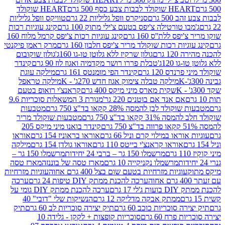
ולד לבבות צבע כסף 500 גרם
HEART שוקולד
50 גרם
סניקרס וופל גליליות 22 גרם
טוויקס וופל גליליות
ו טורטילה צ'יפס בטעם צ'ילי מתוק 100 גרם
קינג עוגיות רכות
ס ללת''ס 160 גרם
קינג עוגיות רכות צ'יפס קרמל מלוח 160
יות רכות שוקולד מריר צ'יפס חלבון 160 גרם
מרק ראמן פיקנטי
 גרם
גולון שרקיז ללא גלוטן טו-גו 160ג'
גולון שוקובום
 120ג'
טבלת פררו רושר מקדמיה ואגוז לוז 90 גרם
קינדר
נדס 120 גרם
קינדר הפי מומנטס 161 גרם
מילקה עוגת
מילקה טבלה צימוק אגוז חדש 270ג' - K
מילקה טראפל
שקית מארס מיני מיקס 400 גרם
קראנצ'י רואופ בטעם
אם אנד אם בוטנים 220 גר'
מנורת 3 המשאלות סוכריות 9.6
לד לבן להמסה 28% קקאו בד"צ 750 גרם
מטבעות
 קקאו בד"צ 750 גרם
מטבעות שוקולד מריר
קינדר בואנו מיני מיקס 205
ראו במילוי קרם וניל 66 גרם
אוראו בראוניז 154 גרם
אוראו
אוראו קראנצ'י בייטס 110 גרם
אוראו גולדן 154 גרם
מילקה
מרשמלו 150 גר – ברבי 24 יחידות
מרשמלו 150 גר –
מרשמלו נקניקייה 10 גרם
מארז טסה של בוננזה
מארז טסה
עוגיות מזרחיות בטעם שום בצל 400 גרם אחוה
עוגיות מזרחיות
ערכה להכנת ממתק DIY טיפות 24 גרם
ערכה
 17 גרם
ערכה להכנת ממתק DIY גומי על
ממתק אבקה מדליקה 12 גרם
הנשיקות שלי "דובי" 40
 סוכריות כוכב 60 גרם
תיק יצירה סוכריות לב 60 גרם
תיק
פרח 60 גרם
סוכריות קופצות + לקקן - גלידה 10