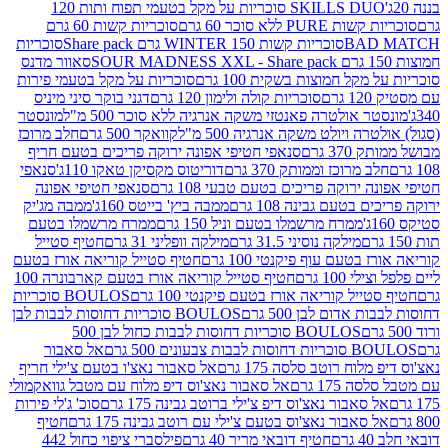
SKILLS DUO סוכריות על מקל בטעמי תפוח ותות 120
P ללא סוכר 60 גרם
סוכריות קשות 60 גרם
BAD
סוכריות קשות WINTER 150 גרם Share pack
סוכריות
סאוור מדנס
קל חמוצות בשקית 100 גרם
סוכריות על מקל בטעמי פירות
סוכריות קולה ולימון 120 גרם
דגני בוקר סיני מיניס
 אולטרה פאנטזי משקה אנרגיה ללא סוכר 500 מ"ל
מונסטר
ה ויולט משקה אנרגיה 500 מ"ל
קוואקר 500 גרם
חלב מרוכז
3 גרם
סנאפי חטיפי אפונה ירוקה פריכים בטעם חריף
 מרוכז וממותק 370 גרם
דוריטוס מקסיקן טאקו 110ג'
סנאפי
ירוקה פריכים בטעם טבעי 108 גרם
סנאפי חטיפי אפונה
בטעם גבינה 108 גרם
ממבה ביץ' בייטס 160ג'
ממבה מג'יק
ממרח מרשמלו בטעם וניל 150 גרם
ממרח מרשמלו בטעם
מילקה נוסיני 31.5 גרם
מילקה וופליני 31 גרם
חטיף סטייל
בטעם עוף פיקנטי 100 גרם
חטיף סטייל קוריאה אורז בטעם
100 גרם
חטיף סטייל קוריאה אורז בטעם קארבונרה 100
יל קוריאה אורז בטעם פיקנטי 100 גרם
BOULOS סוכריות
אדום לבן 500 גרם
BOULOS סוכריות דחוסות לבבות לבן
BOULOS סוכריות דחוסות לבבות כחול לבן 500
 צבעונים 500 גרם
אל סאבור
וח רוטב סלסה 175 גרם
אל סאבור נאצ'ו בטעם צ'ילי חריף
175 גרם
אל סאבור נאצ'וס דיפ מלוח עם מטבל גוואקמולי
סאבור נאצ'וס דיפ צ'ילי ברוטב גבינה 175 גרם
סוכ' ג'לי פירות
סאבור נאצ'וס בטעם צ'ילי עם רוטב גבינה 175 גרם
חטיף
חטיף דובאי מריר 40 גרם
פילסברי ציפוי כחול 442