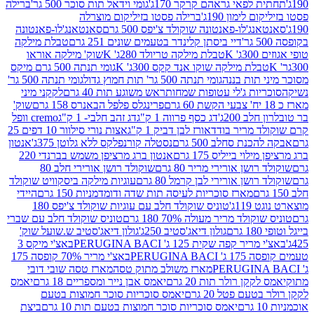
לפאי גראהם קרקר 170ג'
גומי וידאל תות סוכר 500 גר'
ברילה
לימון 190ג'
ברילה פסטו בזיליקום מוצרלה
ג'לו-פאנטונה שוקולד צ'יפס 500 גרם
סאנטאנג'לו-פאנטונה
דיי ביסתן קלינדר בטעמים שונים 251 גרם
טבלת מילקה
K
טבלת מילקה טריולד 280ג' K
שוק' מילקה אוראו
לת מילקה שוקו אנד קקס 300ג' K
גומי תנתה 500 גרם מיקס
 תות בננה
גומי תנתה 500 גר' תות חמוץ גדול
גומי תנתה 500 גר'
יות ג'לי עטופות שמחות
ראש משוגע תות 40 גרם
לקקני מיני
פרינגלס פלפל הבאנרס 158 גרם
שוק'
 200ג'
דג כסף פרווה 1 ק"ג
דג זהב חלבי- 1 ק"ג
cremo וופל
 מריר בודד
אורז לבן דביק 1 ק"ג
אצות נורי סילוור 10 דפים 25
נת סחלב 500 גרם
נסטלה קורנפלקס ללא גלוטן 375ג'
אנטון
וי בייליס 175 גרם
אנטון ברג מרציפן משמש בברנדי 220
שן אורירי מריר 80 גרם
שוקולד רושן אורירי חלב 80
ושן אורירי לבן קרמל 80 גרם
עוגיות מילקה ביסקוויט שוקולד
מארז סוכריות לעיסה תות שדה ודומדמניות 150 גרם
היידי
1ג'
טוניס שוקולד חלב עם עוגיות שוקולד צ'יפס 180
לד מריר מעולה 70% 180 גרם
טוניס שוקולד חלב עם שברי
גולון דיאג'סטיב 250ג'
גולון דיאג'סטיב ש.שועל שוק'
 קפה שקית 125 ג' PERUGINA BACI
באצ'י מיקס 3
PERUGINA
באצ'י מריר 70% קופסה 175
מארז משולב מתוק טסה
מארז טסה שובי דובי
קן רולר תות 20 גרם
יאמס אבן נייר ומספריים 18 גרם
יאמס
עם פטל 20 גרם
יאמס סוכריות סוכר חמוצות בטעם
יאמס סוכריות סוכר חמוצות בטעם תות 10 גרם
ביצת