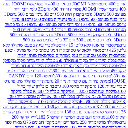
מרשמלו JOOMI לב אדום 400 גרם
מרשמלו JOOMI בננה
JOOM פטריה ורודה 400 גרם
3D גו'מי דובי ורוד
3D גו'מי בקבוק תות 500 גרם
3D גו'מי צבים 500 גרם
3D
 500 גרם
3D גו'מי נקניקיה מעוצב 500 גרם
3D גו'מי
גרם
3D גו'מי דובי כחול מעוצב 500 גרם
3D גו'מי כבשה
3D גו'מי אבטיח 500 גרם
3D גו'מי מיקס עיניים 500
3D גו'מי אפרוחים מעוצב 500
3D גו'מי כלבים מעוצב 500
ראוניז ללא גלוטן 415 גרם
פילסברי עוגה בטעם שוקולד ללא
מארז קלאסוש טסה
מארז חגיגי טסה
מארז שי מתוק - שפע
אלגנט טסה
מארז ענק ממתקים טסה
מארז מותגי הבית
ידי מריר מקור וונצואלה 50ג'
טבלת היידי מריר מקור מקסיקו
ידי מריר מקור אקוואדור 50ג'
טבלת היידי גראנדור מריר
לת היידי גראנדור חלב שקד 80ג'
טבלת היידי גראנדור מריר
ת היידי גראנדור חלב אגוז 80ג'
רולטה 120 גרם CANDY
תק פירות עם סוכריית נייר 20 גרם
קינדר שוקולד מיני פרנדס
רם
קינדר מקסי 100 גרם
בר טובלרון שקד כחול
וז שלם 250ג' - K
מילקה טבלה לו 87ג'-K
טבלת מילקה
2ג'-K
מילקה בבלי לבן 95ג'-K
מילקה טבלה מריר 90ג'-
חלב 90ג'-K
מילקה טבלה יוגורט 100ג' - K
מילקה טבלה
גומי מתקלף ענק אפרסק 136 גרם
גומי מתקלף ענק בננה
י מתקלף ענק ענבים 136 גרם
טבלת היידי גראנדור לבן שקדים
סניקרס ח.בוטנים חמישייה קרימי 182.5ג'
ריץ קרקר 200
סי מריר 250 גרם
הריבו זהב מקסי דובונים 375ג'
מארז ספר
ומי בליסטר תירס 100 גרם
פרח שוקולד 18 גרם באריזה