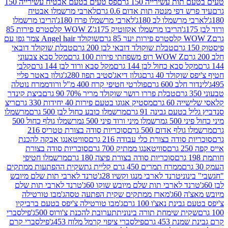
ת עשירייה 150 גרם
פס טעים בטעם אבטיח עשירייה 150
דפי מנטה תות אדום 0.6 גרם
לארבי מרשמלו אבטיח
מרשמלו לב 180ג'
לארבי מרשמלו פרח 180ג'
הריבו מרשמלו
הריבו מרשמלו אקזוטיק 175ג'
WOW Z קלסטרס פירות 85
 85 גרם
שוקולד Angel hair צמר גפן עם
טבלת שוקולד דובאי לבן 200 גרם
טבלת שוקולד דובאי
WOW Z רופ משפחתי פירות 100 גרם
מקל סבא צבעוני
 סבא כחול לבן 144 גרם
מקל סבא ורוד לבן 144 גרם
קלבי
ולד 40 גרם
גולון דיאג'סטיב תפוז 280ג'
גולון באטר פליי
ב 600 גרם
פולרטי חטיפי קרח 400 מ"ל ורוד
ממרח נוטלה
טבלת פררו רושר שוקולד מריר 70% 90 גרם
ביצת קינדר
60 גרם
מסטיק אגוגו בטעם פירות 40 יחידות 330 גרם
ריצ
טעם גבינה 91 גרם
מרשמלו כובע כחול לבן 500 גרם
מרשמלו
50 ג
מרשמלו מיני ורוד פיני 500 ג
מרשמלו גולף כחול 500
לף אדום 500 גרם
סוכריות סודה בצורת טטריס 216
סודה בצורת כלי עבודה 216 גרם
סוויטאנגו אבקה להכנת
סוויטאנגו ממתיק 700 גרם
סוכריות סודה בצורת
סוכריות סודה בצורת פיצה 180 גרם
מרשמלו חטיפי
ממרח תמרים 450 גרם קליית גת
שקית ההפתעות ממתקים
וני
טרנד לארבי מנגו וקשיו 28ג'
טרנד לארבי תות שלם מיובש
ד לארבי תות שלם מיובש שוקו 60ג'
טרנד לארבי תות שלם
6ג'
מארז ממתקים שקית הפתעה טסה
ג'מבו טורטילה
נת נאצ'ו 100 גרם
ג'מבו טורטילה צ'יפס בטעם ברביקיו
ית שימחת תורה בינונית
תערובת להכנת צ'ורוס 500ג'
פילסברי
 453 גרם
פילסברי ציפוי קרמל מלוח 453ג'
פילסברי קרם