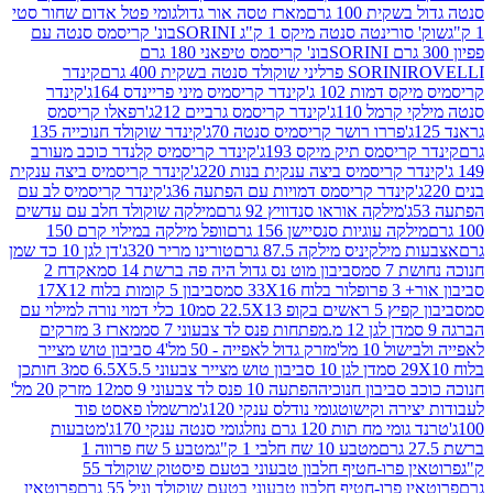
ת 100 גרם
מארז טסה אור גדול
גומי פטל אדום שחור סטי
רינטה סנטה מיקס 1 ק"ג SORINI
בונ' קריסמס סנטה עם
בונ' קריסמס טיפאני 180 גרם
גרם
SORINI
קינדר
דמות 102 ג'
קינדר קריסמיס מיני פריינדס 164ג'
קינדר
מל 110ג'
קינדר קריסמס גרביים 212ג'
רפאלו קריסמס
פררו רושר קריסמיס סנטה 70ג'
קינדר שוקולד חנוכייה 135
יסמס תיק מיקס 193ג'
קינדר קריסמיס קלנדר כוכב מעורב
 קריסמיס ביצה ענקית בנות 220ג'
קינדר קריסמיס ביצה ענקית
ינדר קריסמס דמויות עם הפתעה 36ג'
קינדר קריסמיס לב עם
מילקה אוראו סנדוויץ 92 גרם
מילקה שוקולד חלב עם עדשים
קה עוגיות סנסיישן 156 גרם
וופל מילקה במילוי קרם 150
לקיניס מילקה 87.5 גרם
טורינו מריר 320ג'
דן לגן 10 כד שמן
 סמ
סביבון מוט נס גדול היה פה ברשת 14 סמ
אקדח 2
33 סמ
סביבון 5 קומות בלוח 17X12
ופ 22.5X13 סמ
10 כלי דמוי נורה למילוי עם
דן לגן 12 מ.מפתחות פנס לד צבעוני 7 סמ
מארז 3 מזרקים
10 מל'
מזרק גדול לאפייה - 50 מל'
4 סביבון טוש מצייר
דן לגן 10 סביבון טוש מצייר צבעוני 6.5X5.5 סמ
3 חותכן
סביבון חנוכיה
הפתעה 10 פנס לד צבעוני 9 סמ
12 מזרק 20 מל'
ירה וקישוט
גומי נודלס ענקי 120ג'
מרשמלו פאסט פוד
 מח תות 120 גרם נוזל
גומי סנטה ענקי 170ג'
מטבעות
מטבע 10 שח חלבי 1 ק"ג
מטבע 5 שח פרווה 1
פרוטאין פרו-חטיף חלבון טבעוני בטעם פיסטוק שוקולד 55
פרו-חטיף חלבון טבעוני בטעם שוקולד וניל 55 גרם
פרוטאין