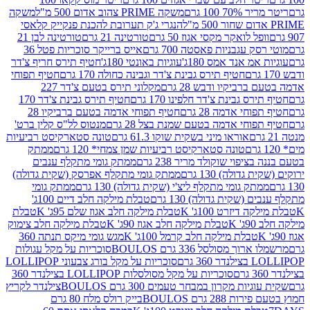
 100 גרם
משקה PRIME צהוב אדום 500 מ"ל
משקה
הנגרי ג'ק תערובת להכנת פנקייק קלאסי
ל לואקר מקסי אגוז 50 גרם
טורטינה 21 גרם
טורטינה לבן 21
 עגבניות פאסטה 700 גרם
אייס ברייקר סוכריות פטל 36
מ אנד אמס 180ג'
עוגיות באונטי 180ג'
חטיף תירס חריף צ'דר
חטיף תירס גבינת צ'דר וגבינה כחולה 170 גרם
חטיף תפוחי
ביקיו ודבש 28 גרם
מקלוני תירס בטעם צ'דר 227
 גבינת צ'דר חלפינו 170 גרם
חטיף תירס גבינת צ'דר 170
חי אדמה 28 גרם
חטיף תפוחי אדמה בטעם ברביקיו 28
וחי אדמה בטעם שמנת בצל 28 גרם
מנטוס לל"ס קלין ברט'
אוראו מיני בשקית שוקו 61.3 גרם
טונה סטארקיסט רביעיות
טונה סטארקיסט רביעיות שמן צמחי* 120 גרם
ממתק
יפוי שוקולד מריר 238 גרם
ממתק גומי מתקלף ענבים
דולה) 130 גרם
ממתק גומי מתקלף אפרסק (שקית גדולה)
ק גומי מתקלף ליצ'י (שקית גדולה) 130 גרם
ממתק גומי
(שקית גדולה) 130 גרם
טבלת מילקה חלב דיים 100ג'
דיזרט 100ג' K
טבלת מילקה חלב אגוז שלם 95ג' K
טבלת
K
טבלת מילקה חלב אגוז 90ג' K
טבלת מילקה חלב צימוק
טבלת מילקה חלב קרמל 100ג' K
מגש גומי מיקס תנתה 360
 מסולסל 336 גרם BOULOS
סוכריות על מקל עגולות
 גרם
סוכריות על מקל בורג צבעוני LOLLIPOP
סוכריות על מקל מסולסלות LOLLIPOP בצילנדר 360
ות מקרון במבחר טעמים 300 גרם BOULOS
צילנדר לקריץ
28 גרם BOULOS
בייק רולס מלח 80 גרם