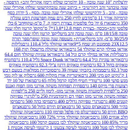
מרכז שולחן רימון אקרילי זהב+ הדפסה -
ר זהב דקורטיבי + כיתוב שנה טובה
קישוטי שולחן אקרילי שנה
יח'
קישוטי שולחן אקרילי שנה טובה -כסף - 5 יח'
דג כסף
 ס"מ
דבש לחיץ 250 גרם עמק חפר
עוגת דבש עוגל'ה
טיק בצורת רימון ק. 7 ס"מ-שקוף
חב' 6 כלי
 -בצורת תפוח 12.8*13.8*7 ס"מ
קופ' קרטון חלון שנה
קפ' קרטון חלון שנה טובה
אגרת+ מעטפה שנה טובה שופר/ספר תורה
מגנט חג שמח 5*9
אוראו שוקולד גליל 110.4 גרם
גלילות
קרם שוקולד 54 גרם
אוראו שוקולה מרשמלו תות 168
ראו במילוי קרם וניל 54 גרם
אוראו עוגיות שוקולד חום 64.4
ת וניל 64.4 גרם
אוראו Space Dunk גליל 110.4 גרם
חטיף
גרם
חטיף טאקיס דרגון צ'ילי 92.3 גרם
חטיף טאקיס
ממתק בקבוקי שעווה 39 גרם
סוכריות ממולאות בטעם דבש
יני 200 גרם
איטריות אורז מקלות 600 גרם
לוק או לוק גומי
טודיי חטיף חלבון קרמל מלוח 65 גרם
מארז של 10 יח'
ס 140 גרם
פחית תפוחחה משקה אורגני מוגז תפוח ואננס
ת לימוננדה משקה אורגני מוגז- לימון וליים 250 מ"ל
פחית
אורגני מוגז תפוזי דם ודומדמניות 250 מ"ל
גרגרי טפיוקה
גרגרי טפיוקה גדולים 400 גרם
מיסו כהה 500 גרם
מיסו
נאצ'וס טבעי 50 גרם
נאצ'וס תירס כחול 50 גרם
נאצ'וס
פרינגלס סין פלפל ופרמזן 110 גרם
ביאנקה שוקולד
ם
ביאנקה שוקולד מריר 72% 100 גרם
ביאנקה שוקולד
ביאנקה שוקולד לבן בטעם קרמל 100 גרם
ביאנקה
100 גרם
גומי לעיסה צבעוני 1 ק"ג
גומי לעיסה אבטיח 1