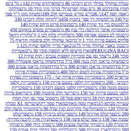
במילוי קרם דובדבן 86 גרם
ווארהדס שקית 142 ג גלי בינס
בש 30 גרם עמק חפר
טרולי בורגר מיני בודד 10 גרם
מילקה
K
בד"צ טורינו טנטיישן חלב 189ג'
משקה מוגז ד"ר פפר
משקה דר פפר בקבוק 450מ"ל
קוקה קולה דובדבן 330
 גוד שקית 140 גרם
מנטוס פרוט מיקס שקית 140
ר הרולטה ג'לי ענק 90 גרם
שמרים נמסים בואקום 450
בטעם אפרסק 500 גרם
לקריץ בלוק לבן 1 ק"ג
לקריץ וידאל
ירות הדר 1 ק"ג
דובאי שוקולד חלב פיסטוק וקדאיף 75
י שוקולד מריר 175ג'
באצ'י מריר קלאסי שקית 125 ג'
PERUGI
מארז מרציפן ללא תוספת סוכר 30 גרם
אטריות
צמר גפן עם סוכריות קופצות ענבים / תות שקית 12
 תות בננה 300 מ"ל בודד
משקה בראבו אשכולית 300
ה בראבו תפוזים 300 מ"ל בודד
משקה בראבו ענבים 300
רח עוגיות לוטוס קרמל 400 גרם
סוכריות בפחית פירות
סוכריות בפחית פרות יער - 175 גרם
סוכריות בפחית
סוכריות קלפני בטעם פירות 150 גרם
סוכריות קלפני
גרם
סוכריות קלפני בטעם דובדבן 150 גרם
סוכריות
רות יער 150 גרם
ריטר חלב פיסטוק 100 גרם
רואופ פירות
תות 18 גרם
רואופ פטל 18 גרם
סוכ' צמר גפן תות חמוץ
1ג'
מארז טסה מאוהב
מארז טסה ריגושים
ריסז XL טבלת
שוקוליטלי מקרונים תות שדה 90 גרם
קוטדור בושה חלב
גלס אורגינל 149 גרם
פרינגלס ברביקיו 158 גרם
פרינגלס
פרינגלס פיצה 158 גרם
בצקניות אורז להכנה מהירה-
ניוקי שלושה צבעים 500 גרם
מיני ניוקי 500 גרם
ניוקי
ג'יו קונכיות 500 גרם
גליליות וופל במילוי קרם אגוזים 150