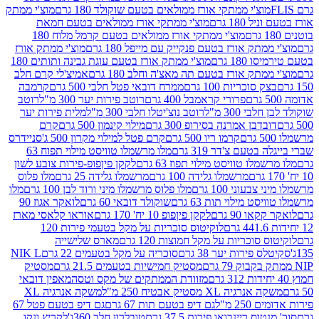
וצ'י ממתקי אורז ממולאים בטעם שוקולד 180 גרם
מוצ'י ממתק
180 גרם
מוצ'י ממתקי אורז ממולאים בטעם חמאת
מוצ'י ממתקי אורז ממולאים בטעם קרמל מלוח 180
תק אורז בטעם פנקייק עם מייפל 180 גרם
מוצ'י ממתק אורז
18 גרם
מוצ'י ממתק אורז בטעם עוגת גבינה ותותים 180
תק אורז בטעם תה מאצ'ה וחלב 180 גרם
אמיצ'לי קרם חלב
סוכריות 100 גרם
ממרח דובאי פטל חלבי 500 גרם
קרמבה
פרורי קראמבל 400 גרם
רוטב פירות יער 300 מ"ל
רוטב
 300 מ"ל
רוטב נוצ'יטלו חלבי 300 מ"ל
מלית פירות יער
דבן אמרנה בסירופ 300 גרם
מילוי קינמון 500 גרם
קרם
קרמו ריו 500 גרם
קרם פטל למילוי מקרון 500 ג'
סניידרס
טעם צ'דר 319 גרם
מלו מרשמלו טוויסט מילוי תפוח 63
לו טוויסט מילוי תפוז 63 גרם
לקקן פיןפופ-פירות צובע לשון
מרשמלו גלידה 100 גרם
מרשמלו גלידה 25 גרם
מלו פלוס
עוני 100 גרם
מלו פלוס מרשמלו מיני ורוד לבן 100 גרם
מלו
 מילוי תות 63 גרם
שוקולד דובאי 60 גרם
לואקר אגוז 90
ו 90 גרם
לקקן פיןפופ 10 יח' 170 גרם
אוראו קלאסי מארז
לוקיטוס סוכריות על מקל בטעמי פירות 120
סוכריות על מקל חמוצות 120 גרם
מארס שלישייה
פירות יער 38 גרם
סוכריה על מקל בטעמים 22 גרם
NIK L
מסטיק חמישיות בטעמים 21.5 גרם
מסטיק
מזוודת הממתקים של מקס וטסה
מאפין דובאי
יה XL מסטיק אבטיח 250 מ"ל
משקה אנרגיה XL
2 מ"ל
גם דיפ בטעם תות 67 גרם
גם דיפ בטעם פטל 67
ס ריינבואו פירות 37.5 גרם
טובלרון חלב 360ג'
לקריץ ונקו