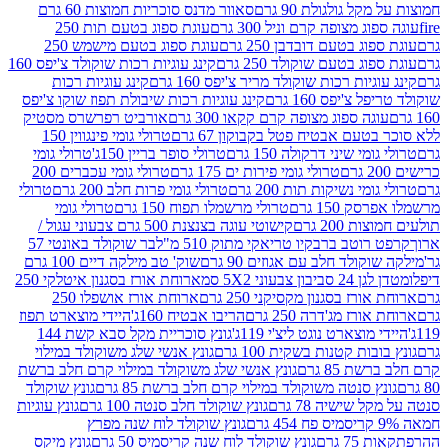
 גולגולת 90 גרם
סאוור מדנס סוכריות חמוצות 60 גרם
 מצופה קרם וניל 300 גרם
עוגת ספוג בטעם תות 250
 בטעם דובדבן 250 גרם
עוגת ספוג בטעם מישמש 250
ג בטעם שוקולד 250 גרם
קינג עוגיות רכות שוקולד צ'יפס 160
יות רכות שוקולד מריר צ'יפס 160 גרם
קינג עוגיות רכות
'יפס 160 גרם
קינג עוגיות רכות שיבולת תפוז שוקו צ'יפס
ה ספוג מצופה קרם קקאו 300 גרם
אורביט רפרשרס מסטיק
עם אבטיח פטל בקבוקון 67 גרם
טרולי גומי פינגווין 150
י שיני דרקולה 150 גרם
טרולי סופר בריין 150ג'
טרולי גומי
טרולי גומי פירות ים 175 גרם
טרולי גומי עכברים 200
י נשיקות תות 200 גרם
טרולי גומי פרות חלב 200 גרם
טרולי
150 גרם
טרולי מרשמלו תפוח 150 גרם
טרולי גומי
200 גרם
קישוטי עוגה בצנצנת 500 גרם צבעוני עגול /
טב ברבקיו טריאקי מתוק 510 מ"ל
בר שוקולד באונטי 57
ולד חלב עם אגוזים 90 גרם
שוק' טב מילקה דיים 100 גרם
יבון צבעוני 5X2 סמ
ארוחת אורז בסגנון איטלקי 250
ז בסגנון מקסיקני 250 גרם
ארוחת אורז אושפלו 250
ז מג'דרה 250 גרם
הריבו אבטיח 160ג'
היידי מוצארט תפוז
וצארט נוגט ליצ'י 119ג'
גונץ סוכריית מקל סבא קשת 144
ת קטנות בשקית 100 גרם
גונץ אנשי שלג משוקולד במילוי
85 גרם
גונץ אנשי שלג משוקולד במילוי קרם חלב ברשת
 סנטה משוקולד במילוי קרם חלב ברשת 85 גרם
גונץ שוקולד
שישיה 78 גרם
גונץ שוקולד חלב סנטה 100 גרם
גונץ עוגיות
גונץ שוקולד לוח שנה מפרץ
גרם
גונץ שוקולד לוח שנה קריסמיס 50 גרם
גונץ מיקס