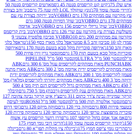
קיט קט קריסמיס סנטה 45 ג'
סמארטיס קריסמיס סנטה 50
עומד 70ג'
גונץ שוקולד LOL לוח שנה 75 גרם
בונ' זהב בצורת
תקים 170 גרם VOBRO
בונ' ירוקה בצורת עץ עם
בונ' שוק' דמויות סנטה 160 גרם
נ' שוק' גריזלי קריסמס 156 גרם VOBRO
בונ' אדומה
עץ מקרטון עם שרי 126 גרם VOBRO
בונ' בית קריסמס
 200 גרם VOBRO
10 סביבון פלסטיק צבעוני 9
טראפל בלגי מארז כסף 150ג'
טראפל בלגי
אירופה סוכריות מקל סבא בטעם מנטה 170 גרם
אירופה
סבא בטעם תות 170 גרם
מונסטר גרין זירו פחית 500
ULT
מונסטר 500 מ"ל PIPELINE
ABK
PU
לקריסמיס ידית אדומה מס' 2 300 גרם
ABK מארז מתנה
מס' 1 200 גרם
ABK מארז ממתקים לקריסמיס ידית
ABK מארז ממתקים יוקרתי לקריסמיס (מלאך) מס'
ABK מארז ממתקים גדול לקריסמיס דגם תיק מס' 4 500
קיבלר
גבינה צ'דר כתום 311 גרם
צ'יז איט קרקר גבינה צהובה 127
ולטרה תות 500 מ"ל
מונסטר 500 מ"ל ROSSI
גומי לעיסה
 גרם
בזוקה ברי 120 גרם
בזוקה מיקס 120 גרם
ג'וסי דרופ
ת טרופי 120 גרם
בזוקה טרופי 120 גרם
בזוקה פירות 120
מס כחול קריספי 107 גר'
פררו רושר קריסמיס עץ אשוח
קריסמיס סנטה עומד 110ג'
הריבו דובי גומי חמוץ 175
י צ'יפס חמוץ 175ג'
בייגלה ציו מקלות תפו"א 80 גרם
בייגלה
ים 100 גרם
טרולי גומי ממולא תות 75 גרם
טרולי גומי