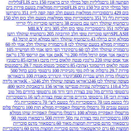
גליליות וופל במילוי קרם בראוניז 150 גרם FLIS
גליליות
יל 150 גרם FLIS
סוכריות ממולאות בטעם פירות בים
סוכריות ממולאות בטעם חלב קפה קפה לייק 351 גרם
רושן
351 גרם
סוכריות טופי ממולאות בטעם חלב כוס חלב 150
ולד רושן עם בוטנים 38 גרם
רושן סוכריות ג'לי קרייזי
סוכריות טופי כוס חלב 305 גרם MILKY
ושו סוכריות טופי חלב קורובקה 205 גרם
חטיף שוקולד רושן
לה 43 גרם
חטיף שוקולד רושן ממולא קרם קרמל 43
ולא בטעם שוקולד לבן 8 גרם
מזרק שוקולד חלב אגוזי לוז 60
לד חלב לבן 60 גרם
קינדר הפי היפו אגוזי לוז חמישייה 105
ס קרמל מלוח 200 גר' K
אם אנד אם קריספי 170 גר'
אמ
2 גר'
גונץ סנטה קלאוס ביירן מינכן (אדום) 85 גרם
גונץ
ורטמונד (צהוב) 85 גרם
סוכ' מנטוס מנטה 29.7 גרם
מנטוס
לוק או לוק גומי נקניקייה 100 גרם
גומי כובע כחול 500
יה חדש עברית 600ג'
קינדר קינדריני מאגדת 100 גרם
אוראו
לבן 246ג'
אוראו מצופה שוקולד חלב 246ג' - K
אוראו גלידה
מילקה עוגיות סנסיישן אוראו 156 גרם
אבקת קקאו 400
רים מזל טוב בצורת דובי ורוד 16 גרם
טופי כדורים מזל טוב
ם
טופי כדורים פורים שמח בצורת ליצן 16 גרם
סוכריות
70 גרם
סוכריות ג'לי בטעם ליצ'י 70 גרם
סוכריות ג'לי
גרם
מלו מרשמלו קאפקייק ממולא תות 100 גרם
מלו פלוס
יק ממולא 100 גרם
מלו מרשמלו קאפקייק שוקו ממולא
יות גומי בצורת עין כ50 יחידות 500 גרם
מארז סנטה 90
נס סוכריות חמוצות מאוד 60 גרם
סאוור מדנס סוכריות
סאוור מדנס סוכריות חמוצות מדנס 60 גרם
סוכריות