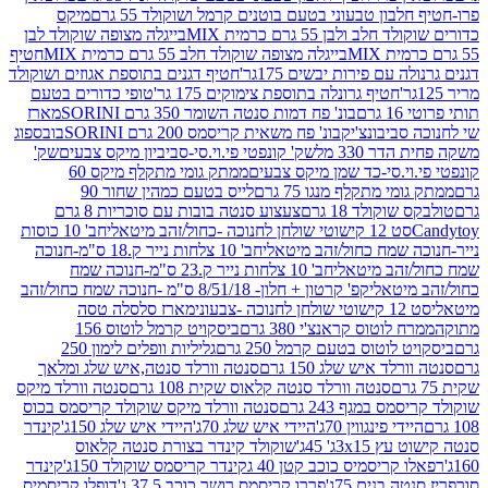
בון טבעוני בטעם בוטנים קרמל ושוקולד 55 גרם
מיקס
 ולבן 55 גרם כרמית MIX
בייגלה מצופה שוקולד לבן
בייגלה מצופה שוקולד חלב 55 גרם כרמית MIX
חטיף
עם פירות יבשים 175גר'
חטיף דגנים בתוספת אגוזים ושוקולד
חטיף גרונלה בתוספת צימוקים 175 גר'
טופי כדורים בטעם
ם
בונ' פח דמות סנטה השומר 350 גרם SORINI
מארז
ביבונצ'יק
בונ' פח משאית קריסמס 200 גרם SORINI
בובספוג
 330 מל
שק' קונפטי פי.וי.סי-סביביון מיקס צבעים
שק'
וי.סי-כד שמן מיקס צבעים
ממתק גומי מתקלף מיקס 60
י מתקלף מנגו 75 גרם
לייס בטעם כמהין שחור 90
קולד 18 גרם
צעצוע סנטה בובות עם סוכריות 8 גרם
1 קישוטי שולחן לחנוכה -כחול/זהב מיטאלי
חב' 10 כוסות
 שמח כחול/זהב מיטאלי
חב' 10 צלחות נייר ק.18 ס"מ-חנוכה
הב מיטאלי
חב' 10 צלחות נייר ק.23 ס"מ-חנוכה שמח
יטאלי
קפ' קרטון + חלון- 8/51/18 ס"מ -חנוכה שמח כחול/זהב
עוני
מארז סלסלה טסה
לוטוס קראנצ'י 380 גרם
ביסקויט קרמל לוטוס 156
לוטוס בטעם קרמל 250 גרם
גליליות וופלים לימון 250
ד איש שלג 150 גרם
סנטה וורלד סנטה,איש שלג ומלאך
סנטה וורלד סנטה קלאוס שקית 108 גרם
סנטה וורלד מיקס
 במגף 243 גרם
סנטה וורלד מיקס שוקולד קריסמס בכוס
י פינגווין 70ג'
היידי איש שלג 70ג'
היידי איש שלג 150ג'
קינדר
3xג' 45ג'
שוקולד קינדר בצורת סנטה קלאוס
קריסמיס כוכב קטן 40 ג
קינדר קריסמס שוקולד 150ג'
קינדר
בנים 75ג'
פררו קריסמס רושר כוכב 37.5 ג'
דופלו קריסמיס