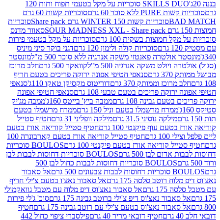
SKILLS DUO סוכריות על מקל בטעמי תפוח ותות 120
P ללא סוכר 60 גרם
סוכריות קשות 60 גרם
BAD
סוכריות קשות WINTER 150 גרם Share pack
סוכריות
סאוור מדנס
קל חמוצות בשקית 100 גרם
סוכריות על מקל בטעמי פירות
סוכריות קולה ולימון 120 גרם
דגני בוקר סיני מיניס
 אולטרה פאנטזי משקה אנרגיה ללא סוכר 500 מ"ל
מונסטר
ה ויולט משקה אנרגיה 500 מ"ל
קוואקר 500 גרם
חלב מרוכז
3 גרם
סנאפי חטיפי אפונה ירוקה פריכים בטעם חריף
 מרוכז וממותק 370 גרם
דוריטוס מקסיקן טאקו 110ג'
סנאפי
ירוקה פריכים בטעם טבעי 108 גרם
סנאפי חטיפי אפונה
בטעם גבינה 108 גרם
ממבה ביץ' בייטס 160ג'
ממבה מג'יק
ממרח מרשמלו בטעם וניל 150 גרם
ממרח מרשמלו בטעם
מילקה נוסיני 31.5 גרם
מילקה וופליני 31 גרם
חטיף סטייל
בטעם עוף פיקנטי 100 גרם
חטיף סטייל קוריאה אורז בטעם
100 גרם
חטיף סטייל קוריאה אורז בטעם קארבונרה 100
יל קוריאה אורז בטעם פיקנטי 100 גרם
BOULOS סוכריות
אדום לבן 500 גרם
BOULOS סוכריות דחוסות לבבות לבן
BOULOS סוכריות דחוסות לבבות כחול לבן 500
 צבעונים 500 גרם
אל סאבור
וח רוטב סלסה 175 גרם
אל סאבור נאצ'ו בטעם צ'ילי חריף
175 גרם
אל סאבור נאצ'וס דיפ מלוח עם מטבל גוואקמולי
סאבור נאצ'וס דיפ צ'ילי ברוטב גבינה 175 גרם
סוכ' ג'לי פירות
סאבור נאצ'וס בטעם צ'ילי עם רוטב גבינה 175 גרם
חטיף
חטיף דובאי מריר 40 גרם
פילסברי ציפוי כחול 442