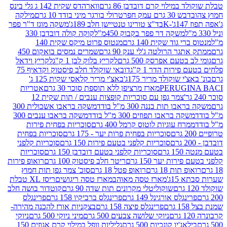
במילוי קרם דובדבן 86 גרם
ווארהדס שקית 142 ג גלי בינס
בש 30 גרם עמק חפר
טרולי בורגר מיני בודד 10 גרם
מילקה
K
בד"צ טורינו טנטיישן חלב 189ג'
משקה מוגז ד"ר פפר
משקה דר פפר בקבוק 450מ"ל
קוקה קולה דובדבן 330
 גוד שקית 140 גרם
מנטוס פרוט מיקס שקית 140
ר הרולטה ג'לי ענק 90 גרם
שמרים נמסים בואקום 450
בטעם אפרסק 500 גרם
לקריץ בלוק לבן 1 ק"ג
לקריץ וידאל
ירות הדר 1 ק"ג
דובאי שוקולד חלב פיסטוק וקדאיף 75
י שוקולד מריר 175ג'
באצ'י מריר קלאסי שקית 125 ג'
PERUGI
מארז מרציפן ללא תוספת סוכר 30 גרם
אטריות
צמר גפן עם סוכריות קופצות ענבים / תות שקית 12
 תות בננה 300 מ"ל בודד
משקה בראבו אשכולית 300
ה בראבו תפוזים 300 מ"ל בודד
משקה בראבו ענבים 300
רח עוגיות לוטוס קרמל 400 גרם
סוכריות בפחית פירות
סוכריות בפחית פרות יער - 175 גרם
סוכריות בפחית
סוכריות קלפני בטעם פירות 150 גרם
סוכריות קלפני
גרם
סוכריות קלפני בטעם דובדבן 150 גרם
סוכריות
רות יער 150 גרם
ריטר חלב פיסטוק 100 גרם
רואופ פירות
תות 18 גרם
רואופ פטל 18 גרם
סוכ' צמר גפן תות חמוץ
1ג'
מארז טסה מאוהב
מארז טסה ריגושים
ריסז XL טבלת
שוקוליטלי מקרונים תות שדה 90 גרם
קוטדור בושה חלב
גלס אורגינל 149 גרם
פרינגלס ברביקיו 158 גרם
פרינגלס
פרינגלס פיצה 158 גרם
בצקניות אורז להכנה מהירה-
ניוקי שלושה צבעים 500 גרם
מיני ניוקי 500 גרם
ניוקי
ג'יו קונכיות 500 גרם
גליליות וופל במילוי קרם אגוזים 150