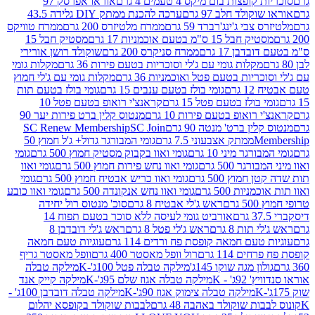
פצות בום מיקס 4 טעמים 4 גרם
אוראו אפרסק 97
ולד חלב 97 גרם
ערכה להכנת ממתק DIY גלידה 43.5
בי ג'ינג'רברד 59 גרם
ממרח מלטיזרס 200 גרם
ממרח טוויקס
בל 15 ס"מ בטעם אוכמניות 17 גרם
מסטיק חבל 15
בן 17 גרם
ממרח סניקרס 200 גרם
שוקולד רושן אורירי
מקלות גומי עם ג'לי וסוכריות בטעם פירות 36 גרם
מקלות גומי
ריות בטעם פטל ואוכמניות 36 גרם
מקלות גומי עם ג'לי חמוץ
רם
גומי בולז בטעם ענבים 15 גרם
גומי בולז בטעם תות
בולז בטעם פטל 15 גרם
קראנצ'י רואופ בטעם פטל 10
רואופ בטעם פירות 10 גרם
מנטוס קלין ברט פירות יער 90
ין ברט' מנטה 90 גרם
SC Join
SC Renew Membership
M
ממתק אצבעוני 7.5 גרם
גומי המבורגר גדול+ ג'ל חמוץ 50
גר מיני 10 גרם
גומי ואוו בקבוק מסטיק חמוץ 500 גרם
גומי
גר 500 גרם
גומי ואוו נחש פירות חמוץ 500 גרם
גומי ואוו
מוץ 500 גרם
גומי ואוו כריש אבטיח חמוץ 500 גרם
גומי
ות 500 גרם
גומי ואוו נחש אנקונדה 500 גרם
גומי ואוו כובע
רם
ראש ג'לי אבטיח 8 גרם
סוכ' מנטוס רול יחידה
אורביט גומי לעיסה ללא סוכר בטעם תפוח 14
תות 8 גרם
ראש ג'לי פטל 8 גרם
ראש ג'לי דובדבן 8
עם חמאה קופסת פח ורדים 114 גרם
עוגיות טעם חמאה
 114 גרם
רול וופל מאסטר 400 גרם
וופל מאסטר גריף
ון מגה שוקו 145ג'
מילקה טבלה פטל 100ג'-K
מילקה טבלה
ג' - K
מילקה טבלה אגוז שלם 95ג'-K
מילקה קייק אנד
מילקה טבלה צימוק אגוז 90ג'-K
מילקה טבלה דובדבן 100ג' -
ת שוקולד באהבה 48 גרם
לבבות שוקולד בקופסא יהלום