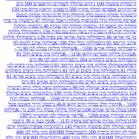
ק 100 ג'
קרם שוקולד לשמרים וקראנצ'ים 500 גרם
רסו למילוי מקרון 500 גרם
פניני קראנץ מיקס מיני 150
תק בטעם מלון מתקלף גדול 135ג'
טרנד ממתק בטעם
גדול 135ג'
פוקי מקלות דאבל שוקולד 47 גרם
שוק' בר פוקי
 33 גרם
פוקי מקלות לבן עוגיות 40 גרם
פוקי מקלות
רם
מילקה ביצה חלב עם כפית 136 גרם
שוקולד מילקה
 גרם
מילקה ביצה אוראו עם כפית 128 גרם
שוקולד מילקה
גרם
מילקה בבלי חלב 90ג'-K
מילקה ארנב לוטוס 95
ה אוראו 100ג' - K
שוקולד מילקה טבלה לבן 90 גר' -
ה סנסיישן קקאו 156ג' - K
מילקה מיני ביצים חלב 81
ים ביסקוויט 264 גרם
מילקה חום לבן 90 גרם
ולד מילקה מיני ביצים קריספי 81 גרם
מילקה מיני ביצים לבן
מילקה מיני ביצים ש.לבן 81 גרם
מילקה מיני ביצים ביסקוויט
 ביצה מילוי מיני ביצים 97 גרם
מילקה מיני ביצים אוראו 81
י ביצים דאיים 81 גרם
מילקה קרם אגוזים 85 גרם
קה ביצי שוקולד לבן 90 גרם
מילקה ביצה מילוי קרם רביעייה
דור מיני ביצים שוקולד מריר 100 גרם
קוטדור ביצים שוקולד
טבלת מילקה ביסקוויט קרם 100ג' - K
מילקה טבלה תות
נדר חלב במילוי קרם קקאו 46.8 גרם
בונ' היידי מאונטן פטל
סי אגוזים 100ג'
שוקולד מילקה טבלה ג'לי 250 גר'-K
מילקה
פאוס 260ג' - K
ליאון שוקולד לבן חמישייה 5*30ג'
וגיות שוקוצי'פס צימוק 135ג' - K
גומי בננה כ 30 גרם
בר
 חלב פיסטוק וקדאיף 145 גרם
קוביות אפיפית במילוי קרם
 כרמית 200 גרם
מרשמלו JOOMI מיני גולף לבן 400
400 גרם
מרשמלו JOOMI מיני גולף