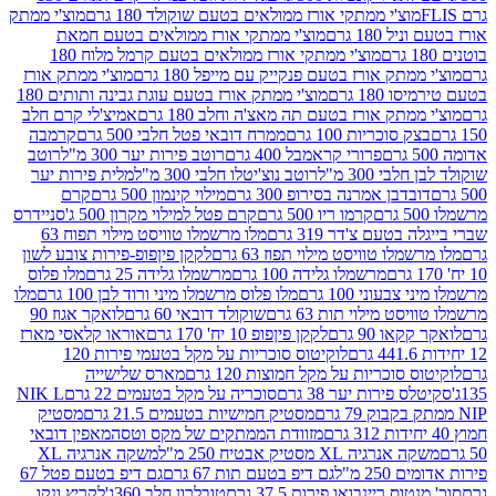
וצ'י ממתקי אורז ממולאים בטעם שוקולד 180 גרם
מוצ'י ממתק
180 גרם
מוצ'י ממתקי אורז ממולאים בטעם חמאת
מוצ'י ממתקי אורז ממולאים בטעם קרמל מלוח 180
תק אורז בטעם פנקייק עם מייפל 180 גרם
מוצ'י ממתק אורז
18 גרם
מוצ'י ממתק אורז בטעם עוגת גבינה ותותים 180
תק אורז בטעם תה מאצ'ה וחלב 180 גרם
אמיצ'לי קרם חלב
סוכריות 100 גרם
ממרח דובאי פטל חלבי 500 גרם
קרמבה
פרורי קראמבל 400 גרם
רוטב פירות יער 300 מ"ל
רוטב
 300 מ"ל
רוטב נוצ'יטלו חלבי 300 מ"ל
מלית פירות יער
דבן אמרנה בסירופ 300 גרם
מילוי קינמון 500 גרם
קרם
קרמו ריו 500 גרם
קרם פטל למילוי מקרון 500 ג'
סניידרס
טעם צ'דר 319 גרם
מלו מרשמלו טוויסט מילוי תפוח 63
לו טוויסט מילוי תפוז 63 גרם
לקקן פיןפופ-פירות צובע לשון
מרשמלו גלידה 100 גרם
מרשמלו גלידה 25 גרם
מלו פלוס
עוני 100 גרם
מלו פלוס מרשמלו מיני ורוד לבן 100 גרם
מלו
 מילוי תות 63 גרם
שוקולד דובאי 60 גרם
לואקר אגוז 90
ו 90 גרם
לקקן פיןפופ 10 יח' 170 גרם
אוראו קלאסי מארז
לוקיטוס סוכריות על מקל בטעמי פירות 120
סוכריות על מקל חמוצות 120 גרם
מארס שלישייה
פירות יער 38 גרם
סוכריה על מקל בטעמים 22 גרם
NIK L
מסטיק חמישיות בטעמים 21.5 גרם
מסטיק
מזוודת הממתקים של מקס וטסה
מאפין דובאי
יה XL מסטיק אבטיח 250 מ"ל
משקה אנרגיה XL
2 מ"ל
גם דיפ בטעם תות 67 גרם
גם דיפ בטעם פטל 67
ס ריינבואו פירות 37.5 גרם
טובלרון חלב 360ג'
לקריץ ונקו