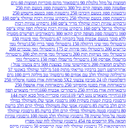
 גולגולת 90 גרם
סאוור מדנס סוכריות חמוצות 60 גרם
 מצופה קרם וניל 300 גרם
עוגת ספוג בטעם תות 250
 בטעם דובדבן 250 גרם
עוגת ספוג בטעם מישמש 250
ג בטעם שוקולד 250 גרם
קינג עוגיות רכות שוקולד צ'יפס 160
יות רכות שוקולד מריר צ'יפס 160 גרם
קינג עוגיות רכות
'יפס 160 גרם
קינג עוגיות רכות שיבולת תפוז שוקו צ'יפס
ה ספוג מצופה קרם קקאו 300 גרם
אורביט רפרשרס מסטיק
עם אבטיח פטל בקבוקון 67 גרם
טרולי גומי פינגווין 150
י שיני דרקולה 150 גרם
טרולי סופר בריין 150ג'
טרולי גומי
טרולי גומי פירות ים 175 גרם
טרולי גומי עכברים 200
י נשיקות תות 200 גרם
טרולי גומי פרות חלב 200 גרם
טרולי
150 גרם
טרולי מרשמלו תפוח 150 גרם
טרולי גומי
200 גרם
קישוטי עוגה בצנצנת 500 גרם צבעוני עגול /
טב ברבקיו טריאקי מתוק 510 מ"ל
בר שוקולד באונטי 57
ולד חלב עם אגוזים 90 גרם
שוק' טב מילקה דיים 100 גרם
יבון צבעוני 5X2 סמ
ארוחת אורז בסגנון איטלקי 250
ז בסגנון מקסיקני 250 גרם
ארוחת אורז אושפלו 250
ז מג'דרה 250 גרם
הריבו אבטיח 160ג'
היידי מוצארט תפוז
וצארט נוגט ליצ'י 119ג'
גונץ סוכריית מקל סבא קשת 144
ת קטנות בשקית 100 גרם
גונץ אנשי שלג משוקולד במילוי
85 גרם
גונץ אנשי שלג משוקולד במילוי קרם חלב ברשת
 סנטה משוקולד במילוי קרם חלב ברשת 85 גרם
גונץ שוקולד
שישיה 78 גרם
גונץ שוקולד חלב סנטה 100 גרם
גונץ עוגיות
גונץ שוקולד לוח שנה מפרץ
גרם
גונץ שוקולד לוח שנה קריסמיס 50 גרם
גונץ מיקס