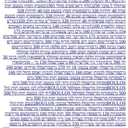
נוטלה 200 גרם
גולון טווינס ללא ת.סוכר 147ג'
גולון סנדוויץ'
250ג'
גולון דיאג'סטיב מוזלי 365ג'
מסטיק חמוץ בטעם תות
מסטיק חמוץ בטעם מנגו 40 יחידות 328
 בטעמים שונים 40 יחידות 328 גרם
מסטיק חמוץ בטעם
רה 40 יחידות 328 גרם
בד"צ טורינו חלב 320ג'
בד"צ
100ג'
הריבו בלוני לבבות 140 גרם
הריבו נחשים תאומים
שקית 160 גרם דובי צבעוני
הריבו מיקס אדומים 175
ים 175 גרם
ריטר לבן סמרטיס 100 גרם
ריטר חלב סמרטיס
יטוס רוטב דיפ סלסה חריף עדין 300 גרם
דוריטוס רוטב דיפ
ם
דוריטוס רוטב דיפ סלסה חריף 300 גרם
דוריטוס
ת חמוצה ושום 280 גרם
קווסט עוגיית חלבון שוקולד
 עוגיית חלבון חמאת בוטנים שוקולד צ'יפס
מארז לקקן ברבי 30
קינדר ג'וי שלישייה 60 גרם
מרשמלו 150 גר – סוניק
מארז
מס צבעוני 18 יח' 270 גרם
מרשמלו פרחים יאמס 160
בבות יאמס 160 גרם
מרשמלו לבבות יאמס כחול לבן 160
ממתק מרשמלו פרחים צבעוני בטעם תות וניל 500 גרם
ממתק מרשמלו לבבות ורוד לבן בטעם תות וניל 500 גרם
ממתק מרשמלו מסולסל BOULOSתכלת לבן בטעם תות וניל
ממתק מרשמלו מסולסל BOULOSורוד לבן בטעם תות וניל 500
ממתק מרשמלו כריות ורוד,לבן בטעם תות וניל 500 גרם
ממתק מרשמלו מסולסל צבעוני BOULOSבטעם תות וניל
ין מרשמלו טוויסט אבטיח 120 גרם
פופין מרשמלו טוויסט
פופין מרשמלו 3D תות שדה 100 גרם
קטשופ סרירצ'ה
סוכריות סודה בצורת אבן נייר ומספרים 216 גרם
פס טעים
טי עשירייה 150 גרם
לקקן שרביט הקסמים 24 גרם
פס