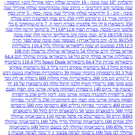
מרכז שולחן רימון אקרילי זהב+ הדפסה -
ר זהב דקורטיבי + כיתוב שנה טובה
קישוטי שולחן אקרילי שנה
יח'
קישוטי שולחן אקרילי שנה טובה -כסף - 5 יח'
דג כסף
 ס"מ
דבש לחיץ 250 גרם עמק חפר
עוגת דבש עוגל'ה
טיק בצורת רימון ק. 7 ס"מ-שקוף
חב' 6 כלי
 -בצורת תפוח 12.8*13.8*7 ס"מ
קופ' קרטון חלון שנה
קפ' קרטון חלון שנה טובה
אגרת+ מעטפה שנה טובה שופר/ספר תורה
מגנט חג שמח 5*9
אוראו שוקולד גליל 110.4 גרם
גלילות
קרם שוקולד 54 גרם
אוראו שוקולה מרשמלו תות 168
ראו במילוי קרם וניל 54 גרם
אוראו עוגיות שוקולד חום 64.4
ת וניל 64.4 גרם
אוראו Space Dunk גליל 110.4 גרם
חטיף
גרם
חטיף טאקיס דרגון צ'ילי 92.3 גרם
חטיף טאקיס
ממתק בקבוקי שעווה 39 גרם
סוכריות ממולאות בטעם דבש
יני 200 גרם
איטריות אורז מקלות 600 גרם
לוק או לוק גומי
טודיי חטיף חלבון קרמל מלוח 65 גרם
מארז של 10 יח'
ס 140 גרם
פחית תפוחחה משקה אורגני מוגז תפוח ואננס
ת לימוננדה משקה אורגני מוגז- לימון וליים 250 מ"ל
פחית
אורגני מוגז תפוזי דם ודומדמניות 250 מ"ל
גרגרי טפיוקה
גרגרי טפיוקה גדולים 400 גרם
מיסו כהה 500 גרם
מיסו
נאצ'וס טבעי 50 גרם
נאצ'וס תירס כחול 50 גרם
נאצ'וס
פרינגלס סין פלפל ופרמזן 110 גרם
ביאנקה שוקולד
ם
ביאנקה שוקולד מריר 72% 100 גרם
ביאנקה שוקולד
ביאנקה שוקולד לבן בטעם קרמל 100 גרם
ביאנקה
100 גרם
גומי לעיסה צבעוני 1 ק"ג
גומי לעיסה אבטיח 1