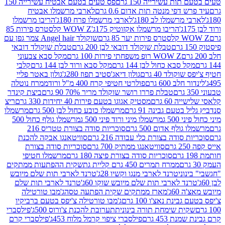
ת עשירייה 150 גרם
פס טעים בטעם אבטיח עשירייה 150
דפי מנטה תות אדום 0.6 גרם
לארבי מרשמלו אבטיח
מרשמלו לב 180ג'
לארבי מרשמלו פרח 180ג'
הריבו מרשמלו
הריבו מרשמלו אקזוטיק 175ג'
WOW Z קלסטרס פירות 85
 85 גרם
שוקולד Angel hair צמר גפן עם
טבלת שוקולד דובאי לבן 200 גרם
טבלת שוקולד דובאי
WOW Z רופ משפחתי פירות 100 גרם
מקל סבא צבעוני
 סבא כחול לבן 144 גרם
מקל סבא ורוד לבן 144 גרם
קלבי
ולד 40 גרם
גולון דיאג'סטיב תפוז 280ג'
גולון באטר פליי
ב 600 גרם
פולרטי חטיפי קרח 400 מ"ל ורוד
ממרח נוטלה
טבלת פררו רושר שוקולד מריר 70% 90 גרם
ביצת קינדר
60 גרם
מסטיק אגוגו בטעם פירות 40 יחידות 330 גרם
ריצ
טעם גבינה 91 גרם
מרשמלו כובע כחול לבן 500 גרם
מרשמלו
50 ג
מרשמלו מיני ורוד פיני 500 ג
מרשמלו גולף כחול 500
לף אדום 500 גרם
סוכריות סודה בצורת טטריס 216
סודה בצורת כלי עבודה 216 גרם
סוויטאנגו אבקה להכנת
סוויטאנגו ממתיק 700 גרם
סוכריות סודה בצורת
סוכריות סודה בצורת פיצה 180 גרם
מרשמלו חטיפי
ממרח תמרים 450 גרם קליית גת
שקית ההפתעות ממתקים
וני
טרנד לארבי מנגו וקשיו 28ג'
טרנד לארבי תות שלם מיובש
ד לארבי תות שלם מיובש שוקו 60ג'
טרנד לארבי תות שלם
6ג'
מארז ממתקים שקית הפתעה טסה
ג'מבו טורטילה
נת נאצ'ו 100 גרם
ג'מבו טורטילה צ'יפס בטעם ברביקיו
ית שימחת תורה בינונית
תערובת להכנת צ'ורוס 500ג'
פילסברי
 453 גרם
פילסברי ציפוי קרמל מלוח 453ג'
פילסברי קרם