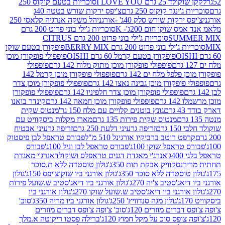
2 גרם I LOVE YOU
סוכריות בטעם קוקוס 250
ינגר קוקוס 250 גרם
צ'יפס ירקות שורש בטטה 40ג
רקות שורש סלק 40ג' -אורגני
הל משקה אנרגיה קלאסי 250
 שוקו חום 200ג'- K
סוכריות ג'ילי בוני פרוט 200 גרם
SUM
סוכריות ג'ילי בוני פרוט 200 גרם CITRUS
ילי בוני פרוט 200 גרם BERRY MIX
פופקורן בטעם שוקו
פופקורן בטעם קרמל 60 גרם OISHI
פופפולי פופקורן מוכן
פופפולי פופקורן מוכן מתוק מלוח 142 גרם
פופפולי
פלפל מלח ים 142 גרם
פופפולי פופקורן מוכן קרמל 142
ופקורן מוכן גבינה נאצו 142 גרם
פופפולי פופקורן מוכן צדר
פופפולי פופקורן מוכן צדר חלפיניו 142 גרם
פופפולי פופקורן
גרם
פופפולי פופקורן מוכן חמאה 142 גרם
קינדר בואנו
ם
גונץ בוטנים קלויים עם מלח 150 גר'
מנטוס שקית
מנטוס שקית פירות 135 גרם
מארז מקלות ביסקוויט עם
גרם
זריפה גרעיני דלעת 250 גרם
זריפה גרעיני אבטיח
ט רוטב ברביקיו אורגינל 510 מ"ל
פבורס טראפל לבן פיסטוק
טראפל שוקו 100ג'
פבורס טראפל לבן וניל 100ג'
פבורס
ג'
אנרג'י מאגדת דגנים טראפלס ושוקולד
אנרג'י מאגדת
ר
נסקוויק אבקת תות 350ג'
גולון טוסטדה ללא ת.סוכר
וסטדה ללא סוכר 350ג'
גולון אורגני ביו שוקוצ'יפס 150ג'
גולון
אג'סטיב צ'יה 270ג'
גולון אורגני ביו דיאג'סטיב ש.שועל פירות
אורגני ביו דיאג'סטיב ש.שועל שוקו 270ג'
גולון אורגני ביו
גולון מגה סנדוויץ' 250ג'
גולון אורגני ביו מריה 350ג'
סוכ'
ברים מוזרים 120ג'
סוכ' צ'ופה צ'ופס דברים מוזרים
צופס סוכ על מקל חמוץ 120ג'
ברילה פסטו ריקוטה א.מלך