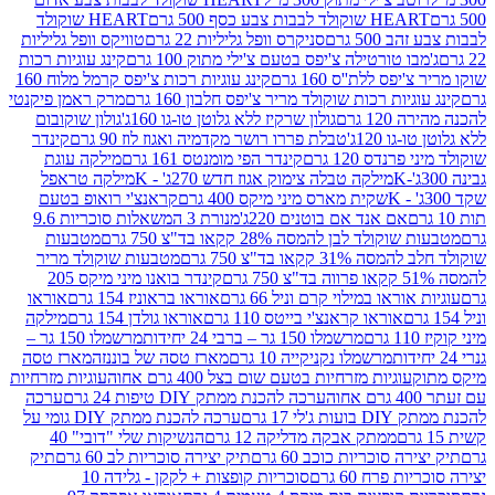
ולד לבבות צבע כסף 500 גרם
HEART שוקולד
50 גרם
סניקרס וופל גליליות 22 גרם
טוויקס וופל גליליות
ו טורטילה צ'יפס בטעם צ'ילי מתוק 100 גרם
קינג עוגיות רכות
ס ללת''ס 160 גרם
קינג עוגיות רכות צ'יפס קרמל מלוח 160
יות רכות שוקולד מריר צ'יפס חלבון 160 גרם
מרק ראמן פיקנטי
 גרם
גולון שרקיז ללא גלוטן טו-גו 160ג'
גולון שוקובום
 120ג'
טבלת פררו רושר מקדמיה ואגוז לוז 90 גרם
קינדר
נדס 120 גרם
קינדר הפי מומנטס 161 גרם
מילקה עוגת
מילקה טבלה צימוק אגוז חדש 270ג' - K
מילקה טראפל
שקית מארס מיני מיקס 400 גרם
קראנצ'י רואופ בטעם
אם אנד אם בוטנים 220ג'
מנורת 3 המשאלות סוכריות 9.6
לד לבן להמסה 28% קקאו בד"צ 750 גרם
מטבעות
 קקאו בד"צ 750 גרם
מטבעות שוקולד מריר
קינדר בואנו מיני מיקס 205
ראו במילוי קרם וניל 66 גרם
אוראו בראוניז 154 גרם
אוראו
אוראו קראנצ'י בייטס 110 גרם
אוראו גולדן 154 גרם
מילקה
מרשמלו 150 גר – ברבי 24 יחידות
מרשמלו 150 גר –
מרשמלו נקניקייה 10 גרם
מארז טסה של בוננזה
מארז טסה
עוגיות מזרחיות בטעם שום בצל 400 גרם אחוה
עוגיות מזרחיות
ערכה להכנת ממתק DIY טיפות 24 גרם
ערכה
 17 גרם
ערכה להכנת ממתק DIY גומי על
ממתק אבקה מדליקה 12 גרם
הנשיקות שלי "דובי" 40
 סוכריות כוכב 60 גרם
תיק יצירה סוכריות לב 60 גרם
תיק
פרח 60 גרם
סוכריות קופצות + לקקן - גלידה 10