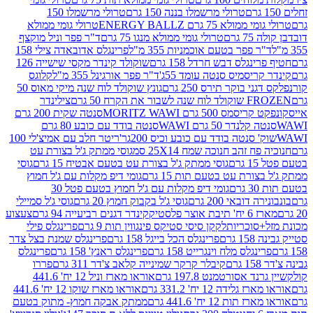
טרולי מרשמלו בננה 150 גרם
טרולי מרשמלו 150
לא 75 גרם ENERGY BALLZ
טרולי גומי ממולא
גרם
טרולי גומי ממולא מנגו 75 גרם
ד"ר פפר וניל מוקצף
 פפר בטעם אוכמניות 355 מ"ל
פרינגלס אדובאדה צילי 158
נגלס דבש חרדל 158 גרם
שוקולד קינדר מקסי שישייה 126
ריסמיס סנטה עומד 55ג'
ד"ר פפר אורגינל 355 מ"ל
קלוגס
 בוקר תירס 250 גרם
גונץ שוקולד לוח שנה מיקי מאוס 50
 את הקרח 50 גרם
צילינדר
50 גרם MORITZ WAWI
סנטה שקית 200 גרם
לנדר 50 גרם WAWI
סנטה בודד עם כובע 80 גרם
 סנטה בודד עם כובע וכיס 200גר'
ריטר חלב עם אמיצ'לי 100
 זהב חנוכה שמח 25X14 סמ
גוסי ממתק ג'ל בצורת עט
ם
גוסי ממתק ג'ל בצורת עט בטעם אבטיח 15 גרם
גוסי
ורת עט בטעם תות 15 גרם
גומי דיפ מקלות עם ג'ל חמוץ
ם
גומי דיפ מקלות עם ג'ל חמוץ בטעם פטל 30
דובאי 200 גרם
גוסי ג'ל בקבוק חמוץ 20 גרם
גוסי ג'ל סמיילי
וצר פלסטיק
קינדר דגנים רביעייה 94 גרם
צעצוע
סוכריות
לקקן סיסי סטיקס פינגווין תות 9 גרם
פרינגלס פילי
רם
פרינגלס הכל בייגל 158 גרם
פרינגלס שמנת בצל צדר
נגלס מלח וינגרייט 158 גרם
פרינגלס ראנץ' 158 גרם
פרינגלס
קיבלר קרקר שמינייה קלאב צ'דר 311 גרם
פררו
אסורטמנט 197.8 גרם
אוראו מארז וניל 12 יח' 441.6
ידה 12 יח' 331.2 גרם
אוראו מארז שוקו 12 יח' 441.6
ת 12 יח' 441.6 גרם
ממתק אבקה חמוץ- מתוק בטעם