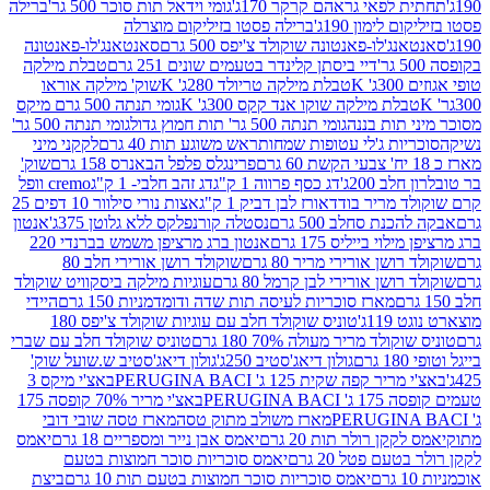
לפאי גראהם קרקר 170ג'
גומי וידאל תות סוכר 500 גר'
ברילה
לימון 190ג'
ברילה פסטו בזיליקום מוצרלה
ג'לו-פאנטונה שוקולד צ'יפס 500 גרם
סאנטאנג'לו-פאנטונה
דיי ביסתן קלינדר בטעמים שונים 251 גרם
טבלת מילקה
K
טבלת מילקה טריולד 280ג' K
שוק' מילקה אוראו
לת מילקה שוקו אנד קקס 300ג' K
גומי תנתה 500 גרם מיקס
 תות בננה
גומי תנתה 500 גר' תות חמוץ גדול
גומי תנתה 500 גר'
יות ג'לי עטופות שמחות
ראש משוגע תות 40 גרם
לקקני מיני
פרינגלס פלפל הבאנרס 158 גרם
שוק'
 200ג'
דג כסף פרווה 1 ק"ג
דג זהב חלבי- 1 ק"ג
cremo וופל
 מריר בודד
אורז לבן דביק 1 ק"ג
אצות נורי סילוור 10 דפים 25
נת סחלב 500 גרם
נסטלה קורנפלקס ללא גלוטן 375ג'
אנטון
וי בייליס 175 גרם
אנטון ברג מרציפן משמש בברנדי 220
שן אורירי מריר 80 גרם
שוקולד רושן אורירי חלב 80
ושן אורירי לבן קרמל 80 גרם
עוגיות מילקה ביסקוויט שוקולד
מארז סוכריות לעיסה תות שדה ודומדמניות 150 גרם
היידי
1ג'
טוניס שוקולד חלב עם עוגיות שוקולד צ'יפס 180
לד מריר מעולה 70% 180 גרם
טוניס שוקולד חלב עם שברי
גולון דיאג'סטיב 250ג'
גולון דיאג'סטיב ש.שועל שוק'
 קפה שקית 125 ג' PERUGINA BACI
באצ'י מיקס 3
PERUGINA
באצ'י מריר 70% קופסה 175
מארז משולב מתוק טסה
מארז טסה שובי דובי
קן רולר תות 20 גרם
יאמס אבן נייר ומספריים 18 גרם
יאמס
עם פטל 20 גרם
יאמס סוכריות סוכר חמוצות בטעם
יאמס סוכריות סוכר חמוצות בטעם תות 10 גרם
ביצת