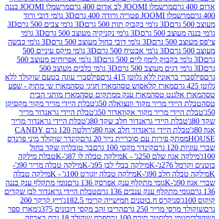
מרשמלו JOOMI לב אדום 400 גרם
מרשמלו JOOMI בננה
JOOM פטריה ורודה 400 גרם
3D גו'מי דובי ורוד
3D גו'מי בקבוק תות 500 גרם
3D גו'מי צבים 500 גרם
3D
 500 גרם
3D גו'מי נקניקיה מעוצב 500 גרם
3D גו'מי
גרם
3D גו'מי דובי כחול מעוצב 500 גרם
3D גו'מי כבשה
3D גו'מי אבטיח 500 גרם
3D גו'מי מיקס עיניים 500
3D גו'מי אפרוחים מעוצב 500
3D גו'מי כלבים מעוצב 500
ראוניז ללא גלוטן 415 גרם
פילסברי עוגה בטעם שוקולד ללא
מארז קלאסוש טסה
מארז חגיגי טסה
מארז שי מתוק - שפע
אלגנט טסה
מארז ענק ממתקים טסה
מארז מותגי הבית
ידי מריר מקור וונצואלה 50ג'
טבלת היידי מריר מקור מקסיקו
ידי מריר מקור אקוואדור 50ג'
טבלת היידי גראנדור מריר
לת היידי גראנדור חלב שקד 80ג'
טבלת היידי גראנדור מריר
ת היידי גראנדור חלב אגוז 80ג'
רולטה 120 גרם CANDY
תק פירות עם סוכריית נייר 20 גרם
קינדר שוקולד מיני פרנדס
רם
קינדר מקסי 100 גרם
בר טובלרון שקד כחול
וז שלם 250ג' - K
מילקה טבלה לו 87ג'-K
טבלת מילקה
2ג'-K
מילקה בבלי לבן 95ג'-K
מילקה טבלה מריר 90ג'-
חלב 90ג'-K
מילקה טבלה יוגורט 100ג' - K
מילקה טבלה
גומי מתקלף ענק אפרסק 136 גרם
גומי מתקלף ענק בננה
י מתקלף ענק ענבים 136 גרם
טבלת היידי גראנדור לבן שקדים
סניקרס ח.בוטנים חמישייה קרימי 182.5ג'
ריץ קרקר 200
סי מריר 250 גרם
הריבו זהב מקסי דובונים 375ג'
מארז ספר
ומי בליסטר תירס 100 גרם
פרח שוקולד 18 גרם באריזה