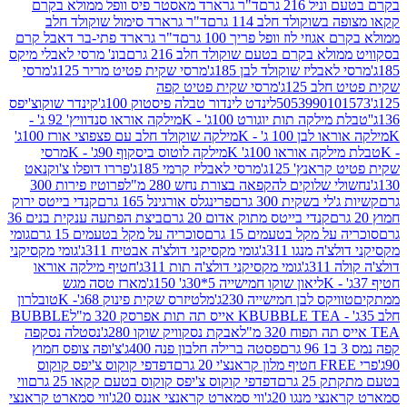
 216 גרם
ד"ר גרארד מאסטר פיס וופל ממולא בקרם
שוקולד חלב 114 גרם
ד"ר גרארד סימול שוקולד חלב
וזי לוז וופל פריך 100 גרם
ד"ר גרארד פתי-בר דאבל קרם
לא בקרם בטעם שוקולד חלב 216 גרם
בונ' מרסי לאבלי מיקס
בליז שוקולד לבן 185ג'
מרסי שקית פטיט מריר 125ג'
מרסי
ב 125ג'
מרסי שקית פטיט קפה
505399010
לינדט לינדור טבלה פיסטוק 100ג'
קינדר שוקוצ'יפס
ילקה תות יוגורט 100ג' - K
מילקה אוראו סנדוויץ' 92 ג' -
בן 100 ג' - K
מילקה שוקולד חלב עם פצפוצי אורז 100ג'
ה אוראו 100ג' K
מילקה לוטוס ביסקוף 90ג' - K
מרסי
אנץ' 125ג'
מרסי לאבליז קרמי 185ג'
פררו דופלו צ'וקנאט
 שלוקים להקפאה בצורת נחש 280 מ"ל
פרוטיז פירות 300
י בשקית 300 גרם
פרינגלס אורגינל 165 גרם
קנדי בייטס ירוק
קנדי בייטס מתוק אדום 20 גרם
ביצת הפתעה ענקית בנים 36
ל מקל בטעמים 15 גרם
סוכריה על מקל בטעמים 15 גרם
גומי
 מנגו 311ג'
גומי מקסיקני דולצ'ה אבטיח 311ג'
גומי מקסיקני
ג'
גומי מקסיקני דולצ'ה תות 311ג'
חטיף מילקה אוראו
ליאון שוקו חמישייה 5*30ג' 150ג'
מארז טסה מגש
יקס לבן חמישייה 230ג'
מלטיזרס שקית פינוק 68ג'- K
טובלרון
BUBBLE TEA אייס תה תות אפרסק 320 מ"ל
BUBBLE
אבקת נסקוויק שוקו 280ג'
נסטלה נסקפה
פסטה ברילה חלבון פנה 400ג'
צ'ופה צופס חמוץ
דפדפי קוקוס צ'יפס קוקוס
2 גרם
דפדפי קוקוס צ'יפס קוקוס בטעם קקאו 25 גרם
ווי
 מנגו 20ג'
ווי סמארט קראנצי אננס 20ג'
ווי סמארט קראנצי