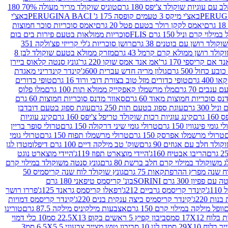
עם עוגיות שוקולד צ'יפס 180 גרם
טוניס שוקולד מריר מעולה 70% 180
באצ'י מיקס 3 טעמים קופסה 175 ג' PERUGINA BACI
באצ'י
יאמס לקקן רולר בטעם פטל 20 גרם
יאמס סוכריות סוכר חמוצות
לוי קרם וניל 150 גרם FLIS
סוכריות ממולאות בטעם פירות בים בום
קולד רושן עם בוטנים 38 גרם
רושן סוכריות ג'לי קרייזי פצ'ולקה 351
ולד רושן ממולא קרם קרמל 43 גרם
מזרק ממולא בטעם שוקולד לבן 8
 אם קריספי 170 גר'
אמ אנד אמס שוקו 220 גר'
גונץ סנטה קלאוס ביירן
ובע כחול 500 גרם
גולון מריה חדש עברית 600ג'
קינדר קינדריני מאגדת
40 גרם
טופי כדורים מזל טוב בצורת דובי ורוד 16 גרם
טופי כדורים
ענבים 70 גרם
מלו מרשמלו קאפקייק ממולא תות 100 גרם
מלו פלוס
ס סוכריות חמוצות מאוד 60 גרם
סאוור מדנס סוכריות חמוצות 60 גרם
300 גרם
עוגת ספוג בטעם תות 250 גרם
עוגת ספוג בטעם דובדבן
גרם
קינג עוגיות רכות שוקולד טריפל צ'יפס 160 גרם
קינג עוגיות
 גומי פינגווין 150 גרם
טרולי גומי שיני דרקולה 150 גרם
טרולי סופר בריין
טרולי מרשמלו אפרסק 150 גרם
טרולי מרשמלו תפוח 150 גרם
טרולי גומי
לד חלב עם אגוזים 90 גרם
שוק' טב מילקה דיים 100 גרם דיפלומט
דן לגן
הריבו אבטיח 160ג'
היידי מוצארט תפוז 119ג'
היידי מוצארט נוגט
 משוקולד במילוי קרם חלב ברשת 80 גרם
גונץ סנטה משוקולד במילוי קרם
ח שנה מפרץ ההרפתקאות 75 גרם
גונץ שוקולד לוח שנה קריסמיס 50
יון 300 גרם SORINI
בונ' קריסמס טיפאני 180 גרם
ג'
קינדר קריסמס גרביים 212ג'
רפאלו קריסמס גראנד 125ג'
פררו רושר
ת 220ג'
קינדר קריסמיס ביצה ענקית בנים 220ג'
קינדר קריסמס דמויות
וופל מילקה במילוי קרם 150 גרם
אצבעות מילקיניס מילקה 87.5 גרם
טורינו
סביבון קפיץ 5 ראשים בקופ 22.5X13 סמ
10 כלי דמוי
דן לגן 10 סביבון טוש מצייר צבעוני 6.5X5.5 סמ
3