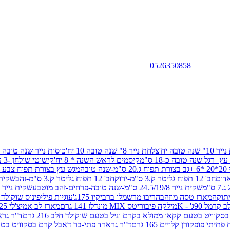
0526350858
שנה טובה יח'
צלחת נייר 8" שנה טובה 10 יח'
כוסות נייר שנה טובה 10 יח'
+רגל שנה טובה כ-18 ס"מ
קיסמים לראש השנה * 8 יח'
קישוטי שולחן -3 עיצובים 12 יח
ובה
מגש עץ בצורת תפוח צבע זהב 29/26
חב' 12 תפוח גליטר ק.3 ס"מ-ירוק
חב' 12 תפוח גליטר ק.3 ס"מ-זהב
שקית נייר 38.5/31.5/11 ס"מ
שקית נייר 24.5/19/8 ס"מ-שנה טובה-פרחים-זהב מוטבע
שקית נייר 30/23/10 ס"מ-שנה טובה-פרחים-זהב מוטבע
תוקה
מארז טסה מוזהב
הריבו מרשמלו ברביקיו 175ג'
עוגיות פיליפינוס שוקולד חלב 0
ל 90ג' - K
מילקה פיבוריטס MIX מונדלז 141 גרם
מארז לב אמיצ'לי 125 גרם
וויט בטעם קקאו ממולא בקרם וניל בטעם שוקולד חלב 216 גרם
ד"ר גרא
פופקורן קלויים 165 גרם
ד"ר גרארד פתי-בר דאבל קרם בסקוויט בטעם שו