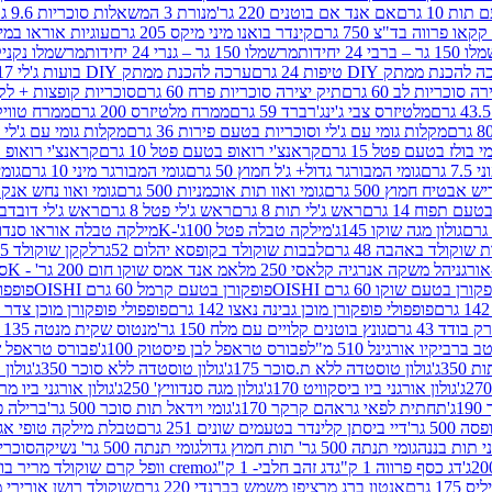
ת 10 גרם
אם אנד אם בוטנים 220 גר'
מנורת 3 המשאלות סוכריות 9.6 גרם
קינדר בואנו מיני מיקס 205 גרם
עוגיות אוראו במילוי 
– ברבי 24 יחידות
מרשמלו 150 גר – גנרי 24 יחידות
מרשמלו נקניקייה 0
להכנת ממתק DIY טיפות 24 גרם
ערכה להכנת ממתק DIY בועות ג'לי 17 גרם
 סוכריות לב 60 גרם
תיק יצירה סוכריות פרח 60 גרם
סוכריות קופצות + לקקן - 
מלטיזרס צבי ג'ינג'רברד 59 גרם
ממרח מלטיזרס 200 גרם
ממרח טוויקס 200
מקלות גומי עם ג'לי וסוכריות בטעם פירות 36 גרם
מקלות גומי עם ג'לי וס
י בולז בטעם פטל 15 גרם
קראנצ'י רואופ בטעם פטל 10 גרם
קראנצ'י רואופ בטע
גרם
גומי המבורגר גדול+ ג'ל חמוץ 50 גרם
גומי המבורגר מיני 10 גרם
גומי
ש אבטיח חמוץ 500 גרם
גומי ואוו תות אוכמניות 500 גרם
גומי ואוו נחש אנקונדה 0
 תפוח 14 גרם
ראש ג'לי תות 8 גרם
ראש ג'לי פטל 8 גרם
ראש ג'לי דובדבן 8 גר
גולון מגה שוקו 145ג'
מילקה טבלה פטל 100ג'-K
מילקה טבלה אוראו סנדוויץ' 92ג
שוקולד באהבה 48 גרם
לבבות שוקולד בקופסא יהלום 52גר
לקקן שוקולד 25 גרם I LOVE YOU
הל משקה אנרגיה קלאסי 250 מל
אמ אנד אמס שוקו חום 200 גר' - K
סוכ
קורן בטעם שוקו 60 גרם OISHI
פופקורן בטעם קרמל 60 גרם OISHI
פופפולי
פופפולי פופקורן מוכן גבינה נאצו 142 גרם
פופפולי פופקורן מוכן צדר לבן 142
ודד 43 גרם
גונץ בוטנים קלויים עם מלח 150 גר'
מנטוס שקית מנטה 135 גרם
רביקיו אורגינל 510 מ"ל
פבורס טראפל לבן פיסטוק 100ג'
פבורס טראפל שוקו 
35ג'
גולון טוסטדה ללא ת.סוכר 175ג'
גולון טוסטדה ללא סוכר 350ג'
גולון א
גולון אורגני ביו ביסקוויט 170ג'
גולון מגה סנדוויץ' 250ג'
גולון אורגני ביו מריה 50
'
תחתית לפאי גראהם קרקר 170ג'
גומי וידאל תות סוכר 500 גר'
ברילה פסט
50 גר'
דיי ביסתן קלינדר בטעמים שונים 251 גרם
טבלת מילקה טופי אגוזים 00
גומי תנתה 500 גר' תות חמוץ גדול
גומי תנתה 500 גר' נשיקה
סוכרי
דג כסף פרווה 1 ק"ג
דג זהב חלבי- 1 ק"ג
cremo וופל קרם שוקולד מריר בודד
1 גרם
אנטון ברג מרציפן משמש בברנדי 220 גרם
שוקולד רושן אורירי מריר 