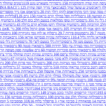
ה תות שדה ודומדמניות 150 גרם
היידי מוצארט נוגט 119ג'
טוניס שוקולד חלב 
לון דיאג'סטיב ש.שועל שוק' 425ג'
באצ'י מריר קפה שקית 125 ג' PERUGINA BACI
 טסה שובי דובי מתוק
יאמס לקקן רולר תות 20 גרם
יאמס אבן נייר ומספריים 18 גרם
 הפתעה 18 גרם
גליליות וופל במילוי קרם בראוניז 150 גרם FLIS
גליליות וופל במי
ג'ל 351 גרם
סוכריות טופי ממולאות בטעם חלב כוס חלב 150 גרם
חטיף שו
קורובקה 205 גרם
חטיף שוקולד רושן ממולא קרם ברולה 43 גרם
חטיף שוק
 היפו אגוזי לוז חמישייה 105 גרם
אמ אנד אמס קרמל מלוח 200 גר' K
אם אנד
 29.7 גרם
מנטוס פירות 29.7 גרם
לוק או לוק גומי נקניקייה 100 גרם
גומי כ
אוראו גלידה גליל 110.4 גרם
מילקה עוגיות סנסיישן אוראו 156 גרם
אבקת קקאו 0
יות ג'לי בטעם מנגו 70 גרם
סוכריות ג'לי בטעם ליצ'י 70 גרם
סוכריות ג'לי בטעם 
סוכריות גומי בצורת עין כ50 יחידות 500 גרם
מארז סנטה 90 גרם
סאוור מדנ
 90 גרם
סאוור מדנס סוכריות חמוצות 60 גרם fire
עוגה ספוג מצופה קרם וניל 
קינג עוגיות רכות שוקולד צ'יפס 160 גרם
קינג עוגיות רכות שוקולד מריר צ'יפס 160 
אורביט רפרשרס מסטיק ללא סוכר בטעם אבטיח פטל בקבוקון 67 גרם
טרולי
 200 גרם
טרולי גומי נשיקות תות 200 גרם
טרולי גומי פרות חלב 200 גרם
רפט רוטב ברבקיו טריאקי מתוק 510 מ"ל
בר שוקולד באונטי 57 גר'
מילקה שוקו
ון מקסיקני 250 גרם
ארוחת אורז אושפלו 250 גרם
ארוחת אורז מג'דרה 250 גרם
גונץ אנשי שלג משוקולד במילוי קרם חלב ברשת 85 גרם
גונץ אנשי שלג
נטה 100 גרם
גונץ עוגיות חמאה 9% קריסמיס פח 454 גרם
גונץ שוקולד לו
שחור סטי 1 ק"ג
שוק' סורינטה סנטה מיקס 1 ק"ג SORINI
בונ' קריסמס סנטה עם פפ
ס דמות 102 ג'
קינדר קריסמיס מיני פריינדס 164ג'
קינדר סנטה מילקי קרמל 110
ג'
קינדר קריסמיס קלנדר כוכב מעורב 149 ג'
קינדר קריסמיס ביצה ענקית בנו
מילקה שוקולד חלב עם עדשים 100 גרם
מילקה עוגיות סנסיישן 156 גרם
ת 14 סמ
אקדח 2 סביבון אור+ 3 פרופלור בלוח 33X16 סמ
סביבון 5 קומות בלוח 17X12 סמ
מזרק גדול לאפייה - 50 מל'
4 סביבון טוש מצייר בלוח 29X10 סמ