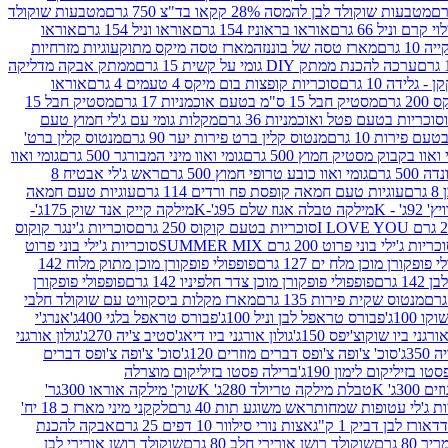
מטבעות שוקולד לבן להמסה 28% קקאו בד"צ 750 גרם
מטבעות שוקולד
קרם וניל 66 גרם
אוראו בראוניז 154 גרם
אוראו וניל 154 גרם
אוראו
1 גרם
מארז טסה של בוננזה
מארז טסה מיקס מתוק
עוגיות מזרחיות
ערכה להכנת ממתק DIY גומי על קשית 15 גרם
ממתק אבקה מדליקה
גלידה 10 גרם
סוכריות קופצות בום מיקס 4 טעמים 4 גרם
אוראו
 גרם
מסטיק חבל 15 ס"מ בטעם אוכמניות 17 גרם
מסטיק חבל 15
וכריות בטעם פטל ואוכמניות 36 גרם
מקלות גומי עם ג'לי חמוץ טעם
ם פירות 10 גרם
מנטוס קלין ברט פירות יער 90 גרם
מנטוס קלין ברט'
 ואוו בקבוק מסטיק חמוץ 500 גרם
גומי ואוו מיני המבורגר 500 גרם
גומי ואוו
50 גרם
גומי ואוו כובע טרופי חמוץ 500 גרם
ראש ג'לי אבטיח 8
ם
עוגיות טעם חמאה קופסת פח ורדים 114 גרם
עוגיות טעם חמאה
' - K
מילקה טבלה אגוז שלם 95ג'-K
מילקה קייק אנד שוק 175ג'-
סוכריות בטעם קוקוס 250 גרם
סוכריות ג'ינגר קוקוס
ריות ג'ילי בוני פרוט 200 גרם SUMMER MIX
סוכריות ג'ילי בוני פרוט
 פופקורן מוכן מלח ים 127 גרם
פופפולי פופקורן מוכן מתוק מלוח 142
 גרם
פופפולי פופקורן מוכן צדר חלפיניו 142 גרם
פופפולי פופקורן
מנטוס שקית פירות 135 גרם
מארז מקלות ביסקוויט עם שוקולד חלבי
100ג'
פבורס טראפל לבן וניל 100ג'
פבורס טראפל בלגי 400ג'
אנרג'י
ורגני ביו שוקוצ'יפס 150ג'
גולון אורגני ביו דיאג'סטיב צ'יה 270ג'
גולון אורגני
3ג'
סוכ' צ'ופה צ'ופס דברים מוזרים 120ג'
סוכ' צ'ופה צ'ופס דברים
ו בזיליקום לימון 190ג'
ברילה פסטו בזיליקום מוצרלה
3ג' K
טבלת מילקה טריולד 280ג' K
שוק' מילקה אוראו 300גר'
ות ג'לי עטופות שמחות
ראש משוגע תות 40 גרם
לקקני מיני מארז כ 18 יח'
אורז לבן דביק 1 ק"ג
אצות נורי סילוור 10 דפים 25 גרם
אבקה להכנת
80 גרם
שוקולד רושן אורירי חלב 80 גרם
שוקולד רושן אורירי לבן