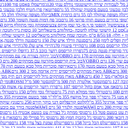
גומי נודלס ענקי 120ג'
מרשמלו פאסט פוד 100ג'
טר
ן טבעוני בטעם פיסטוק שוקולד 55 גרם
פרוטאין פרו-חטיף חלבון טבעוני בטעם 
יגלה מצופה שוקולד לבן 55 גרם כרמית MIX
בייגלה מצופה שוקולד חלב 55 גרם כרמית MIX
טופי כדורים בטעם תותי פרוטי 16 גרם
בונ' פח דמות סנטה השומר 350 גרם SORINI
קס צבעים
שק' קונפטי פי.וי.סי-כד שמן מיקס צבעים
ממתק גומי מתקלף מיקס 60 גרם
סט 12 קישוטי שולחן לחנוכה -כחול/זהב מיטאלי
חב' 10 כוסות נייר-חנוכה שמח כחול/זהב מיטאלי
ס"מ -חנוכה שמח כחול/זהב מיטאלי
סט 12 קישוטי שולחן לחנוכה -צבעוני
ות וופלים לימון 250 גרם
סנטה וורלד איש שלג 150 גרם
סנטה וורלד סנטה,איש ש
קריסמס בכוס 108 גרם
היידי פינגווין 70ג'
היידי איש שלג 70ג'
היידי איש שלג 50
דר סורפריז סנטה בנים 75ג'
פררו קריסמס רושר כוכב 37.5 ג'
דופלו קריסמיס איש
רטון עם ממתקים 170 גרם VOBRO
בונ' ירוקה בצורת עץ עם ממתקים 170 גרם OBRO
רם VOBRO
בונ' בית קריסמס מקרטון עם ממתקים 200 גרם VOBRO
10 סביבון פ
מקל סבא בטעם מנטה 170 גרם
אירופה סוכריות מקל סבא בטעם תות 170 גרם
ABK מארז ממתקים לקריסמיס ידית אדומה מס' 2 300 גרם
ABK מארז מתנה פעמון לקריסמיס מס' 1 200 גרם
ABK מארז ממתקים גדול לקריסמיס דגם תיק מס' 4 500 גרם
1 גרם
מונסטר אולטרה תות 500 מ"ל
מונסטר 500 מ"ל ROSSI
גומי לעי
אמ אנד אמס כחול קריספי 107 גר'
פררו רושר קריסמיס עץ אשוח 150ג'
1 גרם
טרולי גומי ממולא תות 75 גרם
טרולי גומי זחלים 150 גרם
טרולי מרש
ו 75 גרם
ד"ר פפר וניל מוקצף 355 מ"ל
ד"ר פפר בטעם אוכמניות 355 מ"ל
 פפר אורגינל 355 מ"ל
קלוגס קורנפלקס דגני בוקר תירס 250 גרם
גונץ שוקולד 
שקית 200 גרם WAWI
סנטה קלנדר 50 גרם WAWI
סנטה בודד עם כובע 80 גרם WAWI
עט בטעם פטל 15 גרם
גוסי ממתק ג'ל בצורת עט בטעם אבטיח 15 גרם
גוס
ובאי 200 גרם
גוסי ג'ל בקבוק חמוץ 20 גרם
גוסי ג'ל סמיילי 20 גרם
מארז 6 יח' תיבת אוצר פלסטיק
פרינגלס הכל בייגל 158 גרם
פרינגלס שמנת בצל צדר 158 גרם
פרינגלס מ
גרם
אוראו מארז וניל 12 יח' 441.6 גרם
אוראו מארז גלידה 12 יח' 331.2 גרם