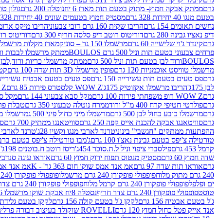
גרם
ממתק אבקה חמוץ- מתוק בטעם תות מארז 6 יח
נוטלה 200 גרם
גולון טוו
בטעם מנגו 40 יחידות 328 גרם
מסטיק חמוץ בטעמים שונים 40 יחידות 328 גרם
נחשים תאומים 154 גרם
הריבו שקית 160 גרם דובי צבעוני
הריבו מיקס אדומים 175
דיפ נאציו גבינה 280 גרם
דוריטוס רוטב דיפ סלסה חריף 300 גרם
דוריטוס רוטב
גרם
קינדר ג'וי שלישייה 60 גרם
מרשמלו 150 גר – סוניק
מארז מקלות מרשמלו יאמס צבע
פרחים צבעוני בטעם תות וניל 500 גרם BOULOS
ממתק מרשמלו לבבות ורוד לבן ב
BOULOSורוד לבן בטעם תות וניל 500 גרם
ממתק מרשמלו כריות ורוד,לבן בטעם תות 
מרשמלו טוויסט אוכמניות 120 גרם
פופין מרשמלו 3D תות שדה 100 גרם
קטש
גרם
פס טעים בטעם תות עשירייה 150 גרם
פס טעים בטעם אבטיח עשירייה 150 גר
לבן 175ג'
הריבו מרשמלו אקזוטיק 175ג'
WOW Z קלסטרס פירות 85 גרם
WOW Z ק
גרם
WOW Z רופ משפחתי פירות 100 גרם
מקל סבא צבעוני 144 גרם
מקל סבא 
גרם
פולרטי חטיפי קרח 400 מ"ל ורוד
ממרח נוטלה טבעוני 350 גרם
טבלת פררו ר
גרם
מרשמלו כובע כחול לבן 500 גרם
מרשמלו מיני כחול פיני 500 ג
מרשמלו מיני 
גרם
סוויטאנגו אבקה להכנת אייס קפה 250 גרם
סוויטאנגו ממתיק 700 גרם
סו
ההפתעות ממתקים "חגשבי" בינוני
טרנד לארבי מנגו וקשיו 28ג'
טרנד לארבי תו
טורטילה צ'יפס בטעם גבינת נאצ'ו 100 גרם
ג'מבו טורטילה צ'יפס בטעם ברביקיו 00
קרמל 453 גרם
פילסברי ציפוי וניל ל.ת.סוכר 454ג'
ריסז רוטב ח.בוטנים 198ג'
ק
שדה חמוץ 60 גרם
מסטיק מנטוס תפוח ירוק חמוץ 60 גרם
אוראו עוגה סנדביץ שו
גרם
אוראו תות שדה 97 גרם
אמ אנד אמס שוקו חום 363 גר' - K
אמ אנד אמס צ
240 גרם מתוק מלוח
פופפולי פופקורן 240 גרם מרשמלו
פופפולי פופקורן 240 גרם חמאה סינמה
ים ופלפל
פופפולי פופקורן 240 גרם קרמל מלוח
פופפולי פופקורן 240 גרם צדר לבן
טוסט
פופפולי פופקורן 240 גרם צדר חריף
נסטלה 8יח אבקת שוקו מרשמלו 193.6ג'
ג'ל בטעם אבטיח 156 גרם
לקקן ג'ל בטעם קולה 156 גרם
לקקן בטעם גלידת שוקו
אנד אייק פטל כחול חמוץ 120 גרם
ROVELLI שוקולד בעיצוב דבורה פרלינים 800 גרם