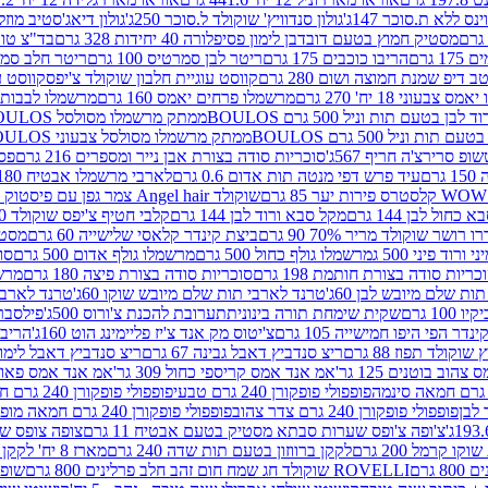
ינס ללא ת.סוכר 147ג'
גולון סנדוויץ' שוקולד ל.סוכר 250ג'
גולון דיאג'סטיב מוזלי 365
מסטיק חמוץ בטעם דובדבן לימון פסיפלורה 40 יחידות 328 גרם
בד"צ טורינו
 גרם
הריבו כוכבים 175 גרם
ריטר לבן סמרטיס 100 גרם
ריטר חלב סמרטיס 
 דיפ שמנת חמוצה ושום 280 גרם
קווסט עוגיית חלבון שוקולד צ'יפס
קווסט ע
וני 18 יח' 270 גרם
מרשמלו פרחים יאמס 160 גרם
מרשמלו לבבות יאמס 
טעם תות וניל 500 גרם BOULOS
ממתק מרשמלו מסולסל BOULOSתכלת לבן בטעם תות וניל 500 גרם
וניל 500 גרם BOULOS
ממתק מרשמלו מסולסל צבעוני BOULOSבטעם תות וניל 500 גרם
ופ סרירצ'ה חריף 567ג'
סוכריות סודה בצורת אבן נייר ומספרים 216 גרם
פס 
ם
עיד פרש דפי מנטה תות אדום 0.6 גרם
לארבי מרשמלו אבטיח 180ג'
לסטרס פירות יער 85 גרם
שוקולד Angel hair צמר גפן עם פיסטוק 150 גרם
כחול לבן 144 גרם
מקל סבא ורוד לבן 144 גרם
קלבי חטיף צ'יפס שוקולד 40 גרם
ושר שוקולד מריר 70% 90 גרם
ביצת קינדר קלאסי שלישייה 60 גרם
מסטיק א
ורוד פיני 500 ג
מרשמלו גולף כחול 500 גרם
מרשמלו גולף אדום 500 גרם
סוכ
כריות סודה בצורת חותמת 198 גרם
סוכריות סודה בצורת פיצה 180 גרם
מרשמ
ת שלם מיובש לבן 60ג'
טרנד לארבי תות שלם מיובש שוקו 60ג'
טרנד לארבי 
1 גרם
שקית שימחת תורה בינונית
תערובת להכנת צ'ורוס 500ג'
פילסברי 
ינדר הפי היפו חמישייה 105 גרם
צ'יטוס מק אנד צ'יז פליימינג הוט 160ג'
הריבו 
קולד תפוז 88 גרם
ריצ סנדביץ דאבל גבינה 67 גרם
ריצ סנדביץ דאבל לימון 67 גר
הוב בוטנים 125 גר'
אמ אנד אמס קריספי כחול 309 גר'
אמ אנד אמס פאוצ' חום 25
פופפולי פופקורן 240 גרם טבעי
פופפולי פופקורן 240 גרם חמאה אורגני
פופפולי פופקורן 240 גרם צדר צהוב
פופפולי פופקורן 240 גרם חמאה מופחת שומן
צ'ופה צ'ופס שערות סבתא מסטיק בטעם אבטיח 11 גרם
צופה צופס שער
 קרמל 200 גרם
לקקן ברווזון בטעם תות שדה 240 גרם
מארז 8 יח' לקקן ברבי 80 גרם
ROVELLI שוקולד חג שמח חום זהב חלב פרלינים 800 גרם
שופר 