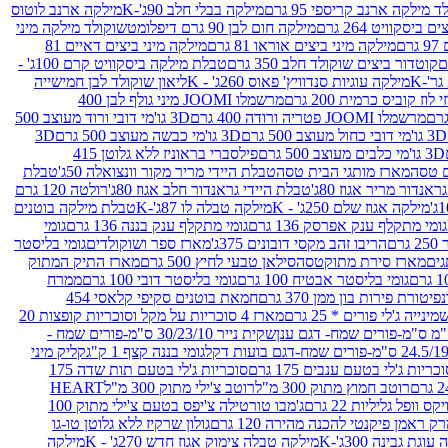
 מילקה ארנב קריספי 95 גרם
מילקה בבלי חלב 90ג'-K
מילקה ארנב לוטוס
ביסקוויט 264 גרם
מילקה חום לבן 90 גרם דיפלומט
שוקולד מילקה מיני
ם
מילקה מיני ביצים אוראו 81 גרם
מילקה מיני ביצים דאיים 81
קוטדור ביצים שוקולד חלב 350 גרם
טבלת מילקה ביסקוויט קרם 100ג' -
מילקה עוגיות סנדוויץ' פאוס 260ג' - K
ליאון שוקולד לבן חמישייה
 קוביס כרמית 200 גרם
מרשמלו JOOMI מיני גולף לבן 400
מרשמלו JOOMI פטריה ורודה 400 גרם
3D גו'מי דובי ורוד מעוצב 500
3D גו'מי דובי כחול מעוצב 500 גרם
3D גו'מי כבשה מעוצב 500 גרם
3D
3D גו'מי כלבים מעוצב 500 גרם
פילסברי בראוניז ללא גלוטן 415
 טסה
מארז מותגי הבית טסה
טבלת היידי מריר מקור וונצואלה 50ג'
טבלת
אנדור מריר אגוז 80ג'
טבלת היידי גראנדור חלב אגוז 80ג'
רולטה 120 גרם
מילקה אגוז שלם 250ג' - K
מילקה טבלה לו 87ג'-K
טבלת מילקה בוטנים
גומי מתקלף ענק אפרסק 136 גרם
גומי מתקלף ענק בננה 136 גרם
גומי
רם
הריבו זהב מקסי דובונים 375ג'
מארז ספר ושוקולדים
גומי בליסטר
גים
מארז סירת מתוקטסה
סילאן טבעי לחיץ 500 גרם
מארז התיק המתוק
גומי בליסטר אבטיח 100 גרם
גומי בליסטר דובי 100 גרם
ממרח
פיטורת פירות בון ממן 370 גרם
חמאת בוטנים סקיפי קלאסי 454
נייה ג'לי פורים * 25 גרם
מארז 4 סוכריות על מקל וסוכריות קופצות 20
שקית נייר 30/23/10 ס"מ-פורים שמח -
גומי בננה קצף 1 ק"ג
קליק מיני
כריות ג'לי בטעם ענבים 175 גרם
סוכריות ג'לי בטעם תות שדה 175
רוטב חמוץ מתוק 300 מ"ל
רוטב צ'ילי מתוק 300 מ"ל
HEART
קס וופל גליליות 22 גרם
ג'מבו טורטילה צ'יפס בטעם צ'ילי מתוק 100
ק ראמן פיקנטי להכנה מהירה 120 גרם
גולון שרקיז ללא גלוטן טו-גו
וגת גבינה 300ג'-K
מילקה טבלה צימוק אגוז חדש 270ג' - K
מילקה