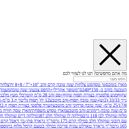
מה אתם מחפשים? תנו לנו לעזור לכם
מארז בומבסטי טסה
סט צלחות שנה טובה קרם זהב "10+"7 / 8+8 יח'
צלחת נייר 10" 
הטבעה בזהב כ- 150*240ס"מ
טופר אקרילי+הדפס צבעוני שנה טובה
מעמד עץ
שקוף
מגש פלסטיק בצורת תפוח שקוף+פס זהב 28 ס"מ קוטר
כלי מעץ מלבני 20*20 *6 +גב בצורת תפוח ג.20 ס"מ-שנה ט
נייר 33/33 (2/ש)-שנה טובה תפוח-זהב מוטבע
12 יח' תפוח גליטר ק.3 ס"מ-אדום
25/17/8 ס"מ- שנה טובה פרחוני זהב מוטבע
קערה פלסטי בצורת תפוח ק.22 ג.7 ס"מ
ס"מ-שנה טובה-רימונים-זהב מוטבע
מארז טסוש משפחתי
מארז טסה חוויה מ
מלוח שוקולד לבן 118 גרם
מילקה לו שוקולד חלב 87ג'
מילקה דיים שוקולד חלב קרמ
עם דובוני שוקולד חלב במילוי קרם 175 גרם
ד"ר גרארד פתי-בר דאבל קרם בסק
165 גרם
ד"ר גרארד טארלט עוגיה פריכה במילוי בטעם קרמל מלוח בתוספת פתיתי 