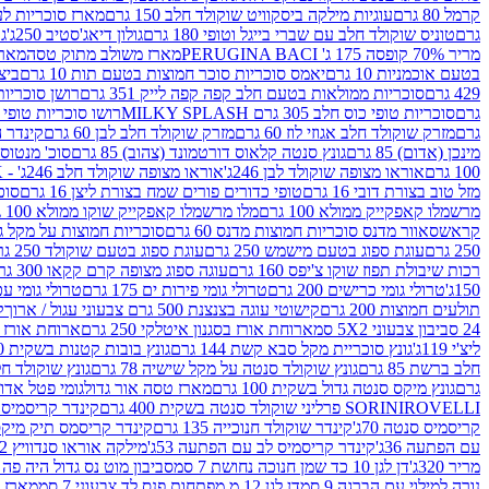
קרמל 80 גרם
עוגיות מילקה ביסקוויט שוקולד חלב 150 גרם
מארז סוכריות לעיס
גרם
טוניס שוקולד חלב עם שברי בייגל וטופי 180 גרם
גולון דיאג'סטיב 250ג'
גו
מריר 70% קופסה 175 ג' PERUGINA BACI
מארז משולב מתוק טסה
מארז
בטעם אוכמניות 10 גרם
יאמס סוכריות סוכר חמוצות בטעם תות 10 גרם
ביצת
429 גרם
סוכריות ממולאות בטעם חלב קפה קפה לייק 351 גרם
רושן סוכריות ג'לי 
גרם
סוכריות טופי כוס חלב 305 גרם MILKY SPLASH
רושו סוכריות טופי חלב 
גרם
מזרק שוקולד חלב אגוזי לוז 60 גרם
מזרק שוקולד חלב לבן 60 גרם
קינדר הפי
מינכן (אדום) 85 גרם
גונץ סנטה קלאוס דורטמונד (צהוב) 85 גרם
סוכ' מנטוס מנטה
100 גרם
אוראו מצופה שוקולד לבן 246ג'
אוראו מצופה שוקולד חלב 246ג' - K
מזל טוב בצורת דובי 16 גרם
טופי כדורים פורים שמח בצורת ליצן 16 גרם
סוכר
מרשמלו קאפקייק ממולא 100 גרם
מלו מרשמלו קאפקייק שוקו ממולא 100 גרם
קראש
סאוור מדנס סוכריות חמוצות מדנס 60 גרם
סוכריות חמוצות על מקל גולגולת
250 גרם
עוגת ספוג בטעם מישמש 250 גרם
עוגת ספוג בטעם שוקולד 250 גרם
רכות שיבולת תפוז שוקו צ'יפס 160 גרם
עוגה ספוג מצופה קרם קקאו 300 גרם
150ג'
טרולי גומי כרישים 200 גרם
טרולי גומי פירות ים 175 גרם
טרולי גומי עכברים
תולעים חמוצות 200 גרם
קישוטי עוגה בצנצנת 500 גרם צבעוני עגול / ארוך
ק
24 סביבון צבעוני 5X2 סמ
ארוחת אורז בסגנון איטלקי 250 גרם
ארוחת אורז בסגנ
ליצ'י 119ג'
גונץ סוכריית מקל סבא קשת 144 גרם
גונץ בובות קטנות בשקית 100 גרם
חלב ברשת 85 גרם
גונץ שוקולד סנטה על מקל שישיה 78 גרם
גונץ שוקולד חלב ס
גרם
גונץ מיקס סנטה גדול בשקית 100 גרם
מארז טסה אור גדול
גומי פטל אדום 
ROVELLI פרליני שוקולד סנטה בשקית 400 גרם
SORINI
קינדר קריסמיס מיק
קריסמיס סנטה 70ג'
קינדר שוקולד חנוכייה 135 גרם
קינדר קריסמס תיק מיקס 193
עם הפתעה 36ג'
קינדר קריסמיס לב עם הפתעה 53ג'
מילקה אוראו סנדוויץ 92 גרם
מריר 320ג'
דן לגן 10 כד שמן חנוכה נחושת 7 סמ
סביבון מוט נס גדול היה פה ברש
נורה למילוי עם הברגה 9 סמ
דן לגן 12 מ.מפתחות פנס לד צבעוני 7 סמ
מארז 3 מזרקים לאפייה ולבישול 10 מל'