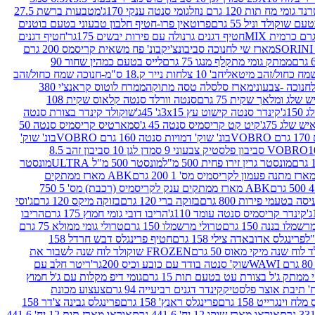
נד גומי מח תות 120 גרם נוזל
גומי סנטה ענקי 170ג'
מטבעות ברשת 27.5
שוקולד וניל 55 גרם
פרוטאין פרו-חטיף חלבון טבעוני בטעם בוטנים
חטיף דגנים גרנולה עם פירות יבשים 175גר'
חטיף דגנים
מארז שי לחנוכה סביבונצ'יק
בונ' פח משאית קריסמס 200 גרם
ממתק גומי מתקלף מנגו 75 גרם
לייס בטעם כמהין שחור 90
חב' 10 צלחות נייר ק.18 ס"מ-חנוכה שמח כחול/זהב
מארז סלסלה טסה מתוקה
ממרח לוטוס קראנצ'י 380
לג ומלאך שקית 75 גרם
סנטה וורלד סנטה קלאוס שקית 108
1ג'
קינדר סנטה קישוט עץ 3x15ג' 45ג'
שוקולד קינדר בצורת סנטה
 שלג 75ג'
קיט קט קריסמיס סנטה 45 ג'
סמארטיס קריסמיס סנטה 50
V
בונ' שוק' דמויות סנטה 160 גרם VOBRO
בונ' שוק'
לסטיק צבעוני 9 סמ
דן לגן 10 סביבון זהב 8.5
מונסטר גרין זירו פחית 500 מ"ל
מונסטר 500 מ"ל ULTRA
מונסטר
ABK מארז ממתקים
ABK מארז ממתקים ענק לקריסמיס (רכבת) מס' 5 750
סה בטעמי פירות 800 גרם
בזוקה ברי 120 גרם
בזוקה מיקס 120 גרם
ג'וסי
קינדר קריסמיס סנטה עומד 110ג'
הריבו דובי גומי חמוץ 175 גרם
הריבו
מלו בננה 150 גרם
טרולי מרשמלו 150 גרם
טרולי גומי ממולא 75 גרם
פרינגלס אדובאדה צילי 158 גרם
חטיף פרינגלס דבש חרדל 158
לוח שנה מיקי מאוס 50 גרם
FROZEN שוקולד לוח שנה לשבור את
שוק' סנטה בודד עם כובע וכיס 200גר'
ריטר חלב עם
י ממתק ג'ל בצורת עט בטעם תות 15 גרם
גומי דיפ מקלות עם ג'ל חמוץ
קינדר דגנים רביעייה 94 גרם
צעצוע מכונת
לח וינגרייט 158 גרם
פרינגלס ראנץ' 158 גרם
פרינגלס גבינה צ'דר 158
אוראו מארז שוקו 12 יח' 441.6 גרם
אוראו מארז תות 12 יח' 441.6