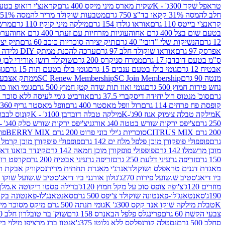
טראפל שקד 300ג' - K
שקית מארס מיני מיקס 400 גרם
קראנצ'י רואופ בטעם תו
חלב להמסה 31% קקאו בד"צ 750 גרם
מטבעות שוקולד מריר להמסה 51% קקאו פרווה בד"צ 750 גרם
קראנצ'י בייטס 110 גרם
אוראו גולדן 154 גרם
מילקה מיני קוקיז 110 גרם
מרשמלו 150 גר 
בטעם שום בצל 400 גרם אחוה
עוגיות מזרחיות עם זעתר 400 גרם אחוה
ערכה 
12 גרם
הנשיקות שלי "דובי" 40 גרם
תיק יצירה סוכריות כוכב 60 גרם
תיק יצירה
אפרסק 97 גרם
אוראו שוקולד חלב 97 גרם
ערכה להכנת ממתק DIY גלידה 43.5 גרם
ס"מ בטעם דובדבן 17 גרם
ממרח סניקרס 200 גרם
שוקולד רושן אורירי לבן 80 גרם
אבטיח 12 גרם
גומי בולז בטעם ענבים 15 גרם
גומי בולז בטעם תות 15 גרם
גומ
מנטה 90 גרם
SC Join Membership
SC Renew Membership
ממתק אצבעוני 7.5 
נחש פירות חמוץ 500 גרם
גומי ואוו תות שדה קטן חמוץ 500 גרם
גומי ואוו כרי
גרם
סוכ' מנטוס רול יחידה דיסקברי 37.5 גרם
אורביט גומי לעיסה ללא סוכר בטעם
קופסת פח פרחים 114 גרם
רול וופל מאסטר 400 גרם
וופל מאסטר גריף 360 גרם
K
מילקה טבלה צימוק אגוז 90ג'-K
מילקה טבלה דובדבן 100ג' - K
קונוס לבבות 
250 גרם
צ'יפס ירקות שורש בטטה 40ג אורגני
צ'יפס ירקות שורש סלק 40ג' -אורגני
200 גרם CITRUS MIX
סוכריות ג'ילי בוני פרוט 200 גרם BERRY MIX
פופ
גרם
פופפולי פופקורן מוכן פלפל מלח ים 142 גרם
פופפולי פופקורן מוכן קרמל 142 גרם
מוכן מרשמלו 142 גרם
פופפולי פופקורן מוכן חמאה 142 גרם
קינדר בואנו דארק ב
150 גרם
זריפה גרעיני דלעת 250 גרם
זריפה גרעיני אבטיח 200 גרם
קרפט רוטב ב
מאגדת דגנים טראפלס ושוקולד
אנרג'י מאגדת תחתית מריר
נסקוויק אבקת תות 0
ביו דיאג'סטיב ש.שועל פירות 270ג'
גולון אורגני ביו דיאג'סטיב ש.שועל שוקו 270ג'
מוזרים 120ג'
צ'ופה צופס סוכ על מקל חמוץ 120ג'
ברילה פסטו ריקוטה א.מלך 190ג
190ג'
סאנטאנג'לו-פאנטונה שוקולד צ'יפס 500 גרם
סאנטאנג'לו-פאנטונה בקופסה 0
K
טבלת מילקה שוקו אנד קקס 300ג' K
גומי תנתה 500 גרם מיקס מסוכר מיני תות בננה
צבעי הקשת 60 גרם
פרינגלס פלפל הבאנרס 158 גרם
שוק' בר טובלרון חלב 200ג'
סחלב 500 גרם
נסטלה קורנפלקס ללא גלוטן 375ג'
אנטון ברג מרציפן מילוי בייליס 75