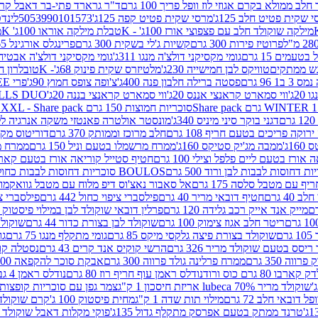
 ממולא בקרם אגוזי לוז וופל פריך 100 גרם
ד"ר גרארד פתי-בר דאבל קרם ב
 שקית פטיט חלב 125ג'
מרסי שקית פטיט קפה 125ג'
5053990101573
לינדט
מילקה שוקולד חלב עם פצפוצי אורז 100ג' - K
טבלת מילקה אוראו 100ג' K
מ
פרוטיז פירות 300 גרם
קשיות ג'לי בשקית 300 גרם
פרינגלס אורגינל 165 גרם
עמים 15 גרם
גומי מקסיקני דולצ'ה מנגו 311ג'
גומי מקסיקני דולצ'ה אבטיח 311ג
ש ממתקים
טוויקס לבן חמישייה 230ג'
מלטיזרס שקית פינוק 68ג'- K
טובלרון חלב 35ג
 96 גרם
פסטה ברילה חלבון פנה 400ג'
צ'ופה צופס חמוץ 90ג'
פרי FREE חטיף מלון קראנצ'י 20 גרם
2ג'
ווי סמארט קראנצי אננס 20ג'
ווי סמארט קראנצי בננה 20ג'
SKILLS DUO סוכריות על מקל בטעמי תפו
סוכריות חמוצות 150 גרם SOUR MADNESS XXL - Share pack
דגני בוקר סיני מיניס 340ג'
מונסטר אולטרה פאנטזי משקה אנרגיה ללא סוכר
וקה פריכים בטעם חריף 108 גרם
חלב מרוכז וממותק 370 גרם
דוריטוס מקסיק
1ג'
ממבה מג'יק סטיקס 160ג'
ממרח מרשמלו בטעם וניל 150 גרם
ממרח מרש
ורז בטעם ליים פלפל וצילי 100 גרם
חטיף סטייל קוריאה אורז בטעם קארבונרה 
BOULOS סוכריות דחוסות לבבות כחול לבן 500 גרם
 עם מטבל סלסה 175 גרם
אל סאבור נאצ'וס דיפ מלוח עם מטבל גוואקמולי 175 ג
40 גרם
חטיף דובאי מריר 40 גרם
פילסברי ציפוי כחול 442 גרם
פילסברי ציפו
מייק אנד אייק רכב גלידה 120 גרם
פרלין דובאי שוקולד לבן במילוי פיסטוק וקדאיף
ריטר חלב אגוז צימוק 100 גרם
שוקולד לבן בצורת כדור 44 גרם
שוקולד ח
ם
שוקולד בצורת פיצה גלקסי מיקס 85 גרם
גומי מתקלף מנגו 75 גרם
גו
ריסס בטעם שוקולד מריר 326 גרם
הרשי קוקיס אנד קרים 43 גרם
נסטלה קורנ
ה 350 גרם
ממרח פרלינה גולד פרווה 300 גרם
אבקת סוכר להקפאה 300 גרם
80 גרם כוס ורוד
נודלס ראמן עוף חריף רוז 80 גרם
נודלס ראמן 4 גבינות 80 גרם
שוקולד מריר 70% lubeca אריזת חיסכון 1 ק"ג
צמר גפן עם סוכריות קופצות ענב
 דובאי חלב 72 גרם
מילוי תות שדה 1 ק"ג
מחית פיסטוק 100 ג'
קרם שוקולד לשמר
טרנד ממתק בטעם אפרסק מתקלף גדול 135ג'
פוקי מקלות דאבל שוקולד 47 גרם