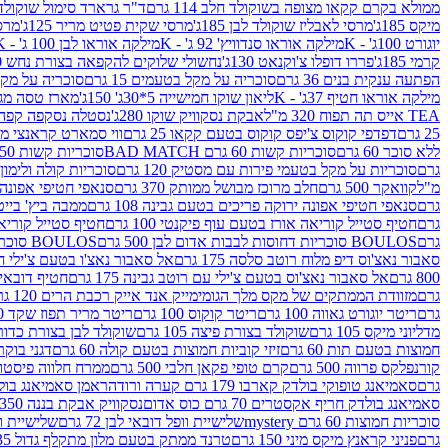
ממולא בקרם קקאו מצופה בשוקולד חלב 114 גרם
ד"ר גרארד סימול שוקולד חלב
מיקס 185ג'
מרסי לאבליז שוקולד לבן 185ג'
מרסי שקית פטיט מריר 125ג'
מרסי
יוגורט 100ג' - K
מילקה אוראו סנדוויץ' 92 ג' - K
מילקה אוראו לבן 100 ג' - K
קרמי 185ג'
פררו דופלו צ'וקנאט 130ג'
נחשולי שלוקים להקפאה בצורת נחש 280 מ"ל
הפתעה ענקית בנים 36 גרם
סוכריה על מקל בטעמים 15 גרם
סוכריה על מקל בט
מילקה אוראו חטיף 37ג' - K
ליאון שוקו חמישייה 5*30ג' 150ג'
מארז טסה מג
TEA אייס תה תפוח 320 מ"ל
אבקת נסקוויק שוקו 280ג'
נסטלה נסקפה קפה נמס 3 ב1
25 גרם
דפדפי קוקוס צ'יפס קוקוס בטעם קקאו 25 גרם
ווי סמארט קראנצי מנגו 0
ללא סוכר 60 גרם
סוכריות קשות 60 גרם BAD MATCH
סוכריות קשות WINTER 150 גרם Share pack
גרם
סוכריות על מקל בטעמי פירות עם מסטיק 120 גרם
סוכריות קולה ולימון 120 גרם
מ"ל
קוואקר 500 גרם
חלב מרוכז מבושל ממותק 370 גרם
סנאפי חטיפי אפונה יר
גרם
סנאפי חטיפי אפונה ירוקה פריכים בטעם גבינה 108 גרם
ממבה ביץ' בייטס 60
גרם
חטיף סטייל קוריאה אורז בטעם עוף פיקנטי 100 גרם
חטיף סטייל קוריאה א
גרם
BOULOS סוכריות דחוסות לבבות אדום לבן 500 גרם
BOULOS סוכריות דחוסות לבבות לבן ורוד 500 גרם
סאבור נאצ'וס דיפ מלוח רוטב סלסה 175 גרם
אל סאבור נאצ'ו בטעם צ'ילי חריף
800 גרם
אל סאבור נאצ'וס בטעם צ'ילי עם רוטב גבינה 175 גרם
חטיף דובאי חלב 
גרם
מזוודת הממתקים של מקס מלך הגומי
מייק אנד אייק רכבת הרים 120 גרם
גרם
ריטר יוגורט גאווה 100 גרם
ריטר קוקוס 100 גרם
ריטר מריר תפוז שקד 100 גרם
מדליוני מיקס 105 גרם
שוקולד בצורת פיצה 105 גרם
שוקולד לבן בצורת כדור 105 גר
חמוצות בטעם תות 60 גרם
זיזי קוביות חמוצות בטעם קולה 60 גרם
דגני בוקר 
קורנפלקס פרווה 500 גרם
קרם טופי פקאן חלבי 500 גרם
ממרח חלווה פיסטוק פרוו
גרם
סאמיאנג טופוקי בולדק קארבו 179 גרם קערה ורודה
ראמן סאמיאנג בולדק קארבו 
סאמיאנג בולדק חריף אקסטרים 70 גרם כוס אדום
נסקוויק אבקת בננה 350ג'
סוכריות חמוצות 60 גרם mystery
שלישיית וופל דובאי לבן 72 גרם
שלישיית וופל
גרם
פניני קראנץ מיקס מיני 150 גרם
טרנד ממתק בטעם מלון מתקלף גדול 135ג'