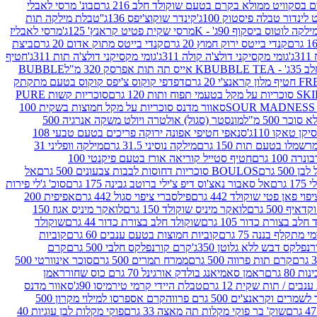
סקוויט ממולא בקרם בטעם שוקולד חלב 216 גרם
בונ' מרסי לאבלי
 לינדור טבלה פיסטוק 100ג'
קינדר שוקוצ'יפס 136ג'
'טבלת מילקה תות
ילקה לוטוס ביסקוף 90ג' - K
מרסי שקית פטיט קראנץ' 125ג'
מרסי לאבליז
קנדי בייטס ירוק חמוץ 20 גרם
קנדי בייטס מתוק אדום 20 גרם
ביצת
'
גומי מקסיקני דולצ'ה קולה 311ג'
גומי מקסיקני דולצ'ה תות 311ג'
חטיף
' - K
BUBBLE TEA אייס תה תות אפרסק 320 מ"ל
BUBBLE
דפדפי קוקוס צ'יפס קוקוס בטעם מתקתק
ח ותות 120 גרם
סוכריות קשות PURE
סאוור מדנס סוכריות על מקל חמוצות בשקית 100
 500 מ"ל
מונסטר (סגול) אולטרה ויולט משקה אנרגיה 500
ן טאקו 110ג'
סנאפי חטיפי אפונה ירוקה פריכים בטעם טבעי 108
מלו בטעם תות 150 גרם
מילקה נוסיני 31.5 גרם
מילקה וופליני 31
100 גרם
חטיף סטייל קוריאה אורז בטעם פיקנטי 100
BOULOS סוכריות דחוסות לבבות צבעונים 500 גרם
אל
רם
אל סאבור נאצ'וס דיפ צ'ילי ברוטב גבינה 175 גרם
סוכ' ג'לי פירות
י פאן פטי שוקולד 442 גרם
פילסברי ציפוי סגול 442 גרם
אפיפית 200
 500 גרם
לואקר מיניס שוקולד 150 גרם
לואקר מיניס אגוז 150
לב בצורת כדור 105 גרם
שוקולד חלב בצורת כדור 44 גרם
שוקולד
מי מתקלף בננה 75 גרם
קוביות חמוצות בטעם ענבים 60 גרם
קוביות
פלקס דבש ללא גלוטן 350ג'
קרם קורנפלקס חלבי 500 גרם
קרם
קרם תות פרווה 500 גרם
ממרח תמרים 500 גרם
סוכר אינוורטי 500
ראמן סאמיאנג בולדק אורגינל 70 גרם כוס שחור
ראמן
ים / תות שקית 12 גרם
טבלת היידי קרמי טירמיסו 90ג'
סאוור מדנס
ים וקראנצ'ים 500 גרם פרווה
קרם אספרסו למילוי מקרון 500
שוק' בר פוקי מקלות תה מאצה 33 גרם
פוקי מקלות לבן עוגיות 40