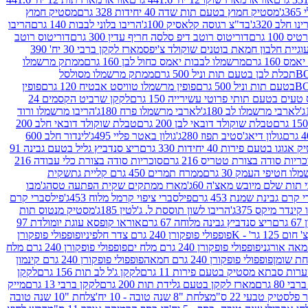
ג'
מסטיק חמוץ בטעם תות שדה 40 יחידות 328 גרם
מסטיק חמוץ
 חלב 320ג'
בד"צ רגוסה קלאסיק 100ג'
הריבו בלוני לבבות 140 גרם
הריבו
100 גרם
דוריטוס רוטב דיפ סלסה חריף עדין 300 גרם
דוריטוס רוטב
וגיית חלבון חמאת בוטנים שוקולד צ'יפס
מארז לקקן ברבי 30 יח' 390
160 גרם
מרשמלו לבבות יאמס כחול לבן 160 גרם
ממתק מרשמלו
ממתק מרשמלו מסולסל
פופין מרשמלו טוויסט אבטיח 120 גרם
פופין
טעים בטעם תותי פרוטי עשירייה 150 גרם
לקקן שרביט הקסמים 24
לארבי מרשמלו לב 180ג'
לארבי מרשמלו פרח 180ג'
הריבו מרשמלו ורוד
טבלת שוקולד דובאי לבן 200 גרם
טבלת שוקולד דובאי חלב 200
גולון דיאג'סטיב תפוז 280ג'
גולון באטר פליי 495ג'
לינדור חלב 600
גוגו בטעם פירות 40 יחידות 330 גרם
ריצ סנדביץ גליל בטעם גבינה 91
ריות סודה בצורת טטריס 216 גרם
סוכריות סודה בצורת כלי עבודה 216
לו חטיפי העמק 30 גרם
ממרח תמרים 450 גרם קליית גת
שקית
תות שלם מיובש מאצ'ה 60ג'
מארז ממתקים שקית הפתעה טסה
ג'מבו
קרם גבינת שמנת 453 גרם
פילסברי ציפוי קרמל מלוח 453ג'
פילסברי קרם
קינדר מיקס 375ג'
הריבו לשון תוססת ל. ג'לטין 185ג'
מסטיק מנטוס תות
ם
ריצ סנדביץ גבינה מלוחה 67 גרם
אוראו קופסא עוגת יומולדת 97
1 גר' - K
פופפולי פופקורן 240 גרם צדר חלפיניו
פופפולי פופקורן
פופפולי פופקורן 240 גרם מלח ים
פופפולי פופקורן 240 גרם מלח
פופפולי פופקורן 240 גרם חמאה
פופפולי פופקורן 240 גרם קינמון
ות סבתא מסטיק בטעם פירות 11 גרם
לקקן ג'ל לב תות 156 גרם
לקקן
מארז לקקן בטעם גלידת תות 200 גרם
לקקן ברבי 13 גרם
מייק
פלסטיק טבעי 22 ס"מ
צלחת "8 שנה טובה - 10 יח'
צלחת "10 שנה טובה