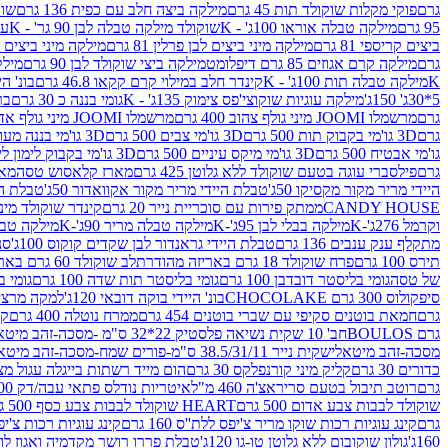
גרם
פוקי מקלות שוקולד תות 45 גרם
מילקה ביצה חלב עם כפית 136 גרם
שוקו
95 גרם
מילקה טבלה אוראו 100ג' - K
שוקולד מילקה טבלה לבן 90 גר' - K
עו
ביצים קריספי 81 גרם
מילקה מיני ביצים לבן פרלין 81 גרם
מילקה מיני ביצים ש.לבן
גרם
מילקה קרם אגוזים 85 גרם דיפלומט
מילקה ביצי שוקולד לבן 90 גרם
מילקה
K
מילקה טבלה תות 100ג' - K
קינדר חלב במילוי קרם קקאו 46.8 גרם
בונ' היי
5*30ג' 150ג'
מילקה עוגיות שוקוצי'פס צימוק 135ג' - K
גומי בננה כ 30 גרם
בר
גרם
מרשמלו JOOMI מיני גולף צהוב 400 גרם
מרשמלו JOOMI מיני גולף אדום 400 גרם
גרם
3D גו'מי בקבוק תות 500 גרם
3D גו'מי צבים 500 גרם
3D גו'מי בננה מעוצב 500 גרם
גו'מי אבטיח 500 גרם
3D גו'מי מיקס עיניים 500 גרם
3D גו'מי בקבוק לימון ליים 500 גרם
גרם
פילסברי עוגה בטעם שוקולד ללא גלוטן 425 גרם
מארז קלאסוש טסה
מאר
היידי מריר מקור מקסיקו 50ג'
טבלת היידי מריר מקור אקוואדור 50ג'
טבלת היי
CANDY HOUSE
ממתק פירות עם סוכריית נייר 20 גרם
קינדר שוקולד מיני פר
וקרמל 276ג'-K
מילקה בבלי לבן 95ג'-K
מילקה טבלה מריר 90ג'-K
מילקה טבלה ח
מתקלף ענק ענבים 136 גרם
טבלת היידי גראנדור לבן שקדים קוקוס 100ג'
סני
תירס 100 גרם
פרח שוקולד 18 גרם באריזה מהודרת
לב שוקולד 60 גרם באריזה מהודרת
של טסה
גומי בליסטר דובדבן 100 גרם
גומי בליסטר תות שדה 100 גרם
גומי בל
סיפקולוס 300 גרם CHOCOLAKE
בונ' היידי בוקה דובאי 120ג'
למקה מרציפן 62% 00
גרם
חמאת בוטנים סקיפי עם שברי בוטנים 454 גרם
ממרח נוטלה 400 גרם
קי
גרם BOULOS
חב' 10 שקית נשיאה פלסטיק 22*32 ס"מ -מסכה-זהב מיטאלי
מסכה-זהב מיטאלי
שקית נייר 38.5/31/11 ס"מ-פורים שמח-מסכה-זהב מיטאלי
כדורים 30 גרם
קליק מיני קורנפלקס 30 גרם
הום מייד רשתות בייגלה עגול מצופה ב
גרם
רוטב תיבול בטעם סריראצ'ה 460 מ"ל
איטריות נודלס פתאי עבה/דק 200 גרם
שוקולד לבבות צבע אדום 500 גרם
HEART שוקולד לבבות צבע כסף 500 גרם
גרם
קינג עוגיות רכות שוקו מריר צ'יפס ללת''ס 160 גרם
קינג עוגיות רכות צ'יפס ק
160ג'
גולון שוקובום ללא גלוטן טו-גו 120ג'
טבלת פררו רושר מקדמיה ואגוז לוז 90 גר