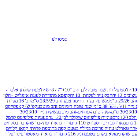
סמסו לנו
סט צלחות שנה טובה לבן זהב "10+"7 / 8+8 יח'
מפת שולחן אלבד -
חבק נייר לצלחת- 10 יח
קופסא מהודרת לעוגת אינגליש +חלון
 ס"מ
מגש עץ בצורת רימון צבע זהב 28.5/29 ס"מ
חב' 16 מפיות
-שנה טובה-רימונים-זהב מוטבע
קפ' ל6 קאפקייקס
שקית נייר 30/23/10
12 גרם
עוגיות פיליפינוס שוקולד לבן 120 גרם
עוגיות פיליפינוס קרמל
מארז לב ריטר ספורט 110 גרם
ד"ר גרארד פתי-בר שוקו בר בסקוויט
רד טארלט עוגיה פריכה במילוי בטעם קפה בתוספת פתיתי קקאו קלויים
קו ממולא בקרם בטעם וניל 216 גרם
ד"ר גרארד מאסטר פיס וופל