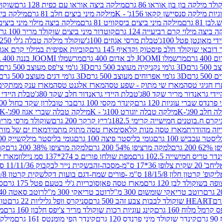
לד מילקה בון בון אוראו 86 גרם
מילקה ביצה אוראו עם כפית 128 גרם
שוקולד
גיות מילקה סנסיישן קקאו 156ג' - K
מילקה מיני ביצים חלב 81 גרם
מילקה ביצים 
 81 גרם
מילקה מיני ביצים ביסקוויט 81 גרם
מילקה ביצה מילוי מיני ביצים 97 גר
 ביצה מילוי קרם רביעייה 124 גרם
קוטדור מיני ביצים שוקולד מריר 100 גרם
די מאונטן פטל 100ג'
טבלת מרסי אגוזים 100ג'
שוקולד מילקה טבלה ג'לי 250 גר'-K
 דובאי שוקולד חלב פיסטוק וקדאיף 145 גרם
קוביות אפיפית במילוי קרם אגוזי לוז
מרשמלו JOOMI לב אדום 400 גרם
מרשמלו JOOMI בננה 400 גרם
3D גו'מי נקניקיה מעוצב 500 גרם
3D גו'מי צי'פס מעוצב 500 גרם
3D גו'מי אפרוחים מעוצב 500 גרם
3D גו'מי דגים מעוצב 500 גרם
ז חגיגי טסה
מארז שי מתוק - שפע טסה
מארז אלגנט טסה
מארז ענק ממתקים
די גראנדור מריר שקד 80ג'
טבלת היידי גראנדור חלב שקד 80ג'
טבלת היידי גר
נדס שברי עוגיות 120 גרם
קינדר מקסי 100 גרם
בר טובלרון שקד כחול 100ג'
לב 90ג'-K
מילקה טבלה יוגורט 100ג' - K
מילקה טבלה שברי אגוז 90ג'-K
קרס ח.בוטנים חמישייה קרימי 182.5ג'
ריץ קרקר 200 גרם
שוקולד מרסי מריר 250 ג
מארז טסה מנות קלאסי
מארז טסה מתוק מתמיד
מארז ים של מות
יסטר עכביש 100 גרם
גומי בליסטר פיצה 100 גרם
גומי בליסטר מילקשייק 100 גרם
2 גרם
למקה מרציפן 54% 200 גרם
למקה מרציפן 38% 200 גרם
קונ
נדר טריס חמישייה 102.5 גרם
מפת שולחן פורים כ 274*137 סמ ניילון
מארז שמי
חב' 20 שקית צלופן 36*17 ס"מ-מסכה-זהב
שקית נייר לבקבוק 11/11/36 ס"מ ס"מ-פורים שמח- דגם ענן
קופ' קרטון חלון 18/15/8 ס"מ -פורים שמח-דגם בועות דקל
שקית קרטון 24.5/19/8 ס"מ-פורים שמח-דגם בועות דקל
שוקולד לבן 120 גרם
מארז טסה פאן
סוכריות ג'לי בטעם פטל 175 גרם
סו
רוטב טריאקי שומשום 300 מ"ל
רוטב טריאקי 300 מ"ל
רוטב סאטה 240 גרם
HEART שוקולד לבבות צבע זהב 500 גרם
סניקרס וופל גליליות 22 גרם
טווי
רמל מלוח 160 גרם
קינג עוגיות רכות שוקולד מריר צ'יפס חלבון 160 גרם
מר
ם
קינדר שוקולד מיני פרנדס 120 גרם
קינדר הפי מומנטס 161 גרם
מילקה ע