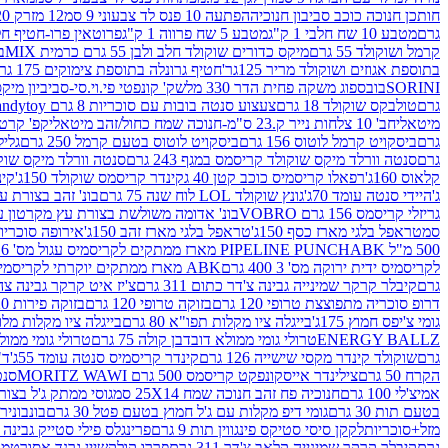
חותכן חנוכה כוכב סביבון חנוכיה
הפתעה 10 פנס לד צבעוני 9 סמ
12 מזרק 20 מל' לעבודות יצירה וקישוט
גרם
מטבע 10 שח חלבי 1 ק"ג
מטבע 5 שח פרווה 1 ק"ג
פרוטאין פרו-חטיף חלבו
קרמל ושוקולד 55 גרם
מיקס כדורים שוקולד חלב ולבן 55 גרם כרמית MIX
בי
בתוספת אגוזים ושוקולד מריר 125גר'
חטיף גרונלה בתוספת צימוקים 175 גר'
SORINI
בובספוג משקה פחית הדר 330 מל
שק' קונפטי פי.וי.סי-סביביון מי
גרם
טולבקס שוקולד 18 גרם
צעצוע סנטה בובות עם סוכריות 8 גרם Candytoy
מיטאלי
חב' 10 צלחות נייר ק.23 ס"מ-חנוכה שמח כחול/זהב מיטאלי
קפ' קרטון + חלון- 8/51/18 
גרם
ביסקויט קרמל לוטוס 156 גרם
ביסקויט לוטוס בטעם קרמל 250 גרם
גלילי
גרם
סנטה וורלד מיקס שוקולד קריסמס במגף 243 גרם
סנטה וורלד מיקס שוקולד 
קלאוס 160ג'
רפאלו קריסמיס כוכב קטן 40 ג
קינדר קריסמס שוקולד 150ג'
קינ
ג'
היידי סנטה עומד 70ג'
גונץ שוקולד LOL לוח שנה 75 גרם
בונ' זהב בצורת עץ מק
גריזלי קריסמס 156 גרם VOBRO
בונ' אדומה משולשת בצורת עץ מקרטון עם שרי 126 ג
סמ
טראפל בלגי מארז כסף 150ג'
טראפל בלגי מארז זהב 150ג'
אירופה סוכריות 
500 מ"ל PIPELINE PUNCH
ABK מארז ממתקים לקריסמיס עגול מס' 6 300 גרם
לקריסמיס ידית ירוקה מס' 3 400 גרם
ABK מארז ממתקים יוקרתי לקריסמיס (מלאך) מס' 7 450 גרם
גרם
קיבלר קרקר שמינייה גבינה צ'דר כתום 311 גרם
צ'יז איט קרקר גבינה צהובה 27
דרופ סוכריה מתפוצצת טרופי 120 גרם
בזוקה טרופי 120 גרם
בזוקה פירות 120 גרם
גומי צ'יפס חמוץ 175ג'
בייגלה ציו מקלות תפו"א 80 גרם
בייגלה ציו מקלות מלוחים 00
ENERGY BALLZ
טרולי גומי ממולא דובדבן קולה 75 גרם
טרולי גומי ממולא מנג
גרם
שוקולד קינדר מקסי שישייה 126 גרם
קינדר קריסמיס סנטה עומד 55ג'
ד"ר
הקרח 50 גרם
צילינדר אייסקונפקט קריסמס 500 גרם MORITZ WAWI
סנטה 
אמיצ'לי 100 גרם
חנוכיה פח זהב חנוכה שמח 25X14 סמ
גוסי ממתק ג'ל בצורת 
בטעם תות 30 גרם
גומי דיפ מקלות עם ג'ל חמוץ בטעם פטל 30 גרם
בונבונירה ד
מזל+סוכריות
לקקן סיסי סטיקס פינגווין תות 9 גרם
פרינגלס פילי סטייק גבינה 158 גרם
גרם
קיבלר קרקר שמינייה קלאב צ'דר 311 גרם
פררו קולקשיין גרנד אסורטמנט 197.8 