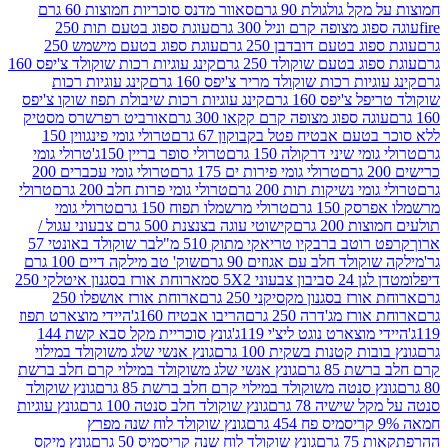
 גולגולת 90 גרם
סאוור מדנס סוכריות חמוצות 60 גרם
 מצופה קרם וניל 300 גרם
עוגת ספוג בטעם תות 250
 בטעם דובדבן 250 גרם
עוגת ספוג בטעם מישמש 250
ג בטעם שוקולד 250 גרם
קינג עוגיות רכות שוקולד צ'יפס 160
יות רכות שוקולד מריר צ'יפס 160 גרם
קינג עוגיות רכות
'יפס 160 גרם
קינג עוגיות רכות שיבולת תפוז שוקו צ'יפס
ה ספוג מצופה קרם קקאו 300 גרם
אורביט רפרשרס מסטיק
עם אבטיח פטל בקבוקון 67 גרם
טרולי גומי פינגווין 150
י שיני דרקולה 150 גרם
טרולי סופר בריין 150ג'
טרולי גומי
טרולי גומי פירות ים 175 גרם
טרולי גומי עכברים 200
י נשיקות תות 200 גרם
טרולי גומי פרות חלב 200 גרם
טרולי
150 גרם
טרולי מרשמלו תפוח 150 גרם
טרולי גומי
200 גרם
קישוטי עוגה בצנצנת 500 גרם צבעוני עגול /
טב ברבקיו טריאקי מתוק 510 מ"ל
בר שוקולד באונטי 57
ולד חלב עם אגוזים 90 גרם
שוק' טב מילקה דיים 100 גרם
יבון צבעוני 5X2 סמ
ארוחת אורז בסגנון איטלקי 250
ז בסגנון מקסיקני 250 גרם
ארוחת אורז אושפלו 250
ז מג'דרה 250 גרם
הריבו אבטיח 160ג'
היידי מוצארט תפוז
וצארט נוגט ליצ'י 119ג'
גונץ סוכריית מקל סבא קשת 144
ת קטנות בשקית 100 גרם
גונץ אנשי שלג משוקולד במילוי
85 גרם
גונץ אנשי שלג משוקולד במילוי קרם חלב ברשת
 סנטה משוקולד במילוי קרם חלב ברשת 85 גרם
גונץ שוקולד
שישיה 78 גרם
גונץ שוקולד חלב סנטה 100 גרם
גונץ עוגיות
גונץ שוקולד לוח שנה מפרץ
גרם
גונץ שוקולד לוח שנה קריסמיס 50 גרם
גונץ מיקס