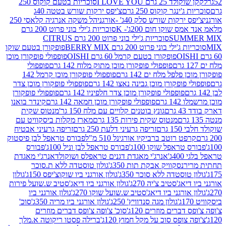
2 גרם I LOVE YOU
סוכריות בטעם קוקוס 250
ינגר קוקוס 250 גרם
צ'יפס ירקות שורש בטטה 40ג
רקות שורש סלק 40ג' -אורגני
הל משקה אנרגיה קלאסי 250
 שוקו חום 200ג'- K
סוכריות ג'ילי בוני פרוט 200 גרם
SUM
סוכריות ג'ילי בוני פרוט 200 גרם CITRUS
ילי בוני פרוט 200 גרם BERRY MIX
פופקורן בטעם שוקו
פופקורן בטעם קרמל 60 גרם OISHI
פופפולי פופקורן מוכן
פופפולי פופקורן מוכן מתוק מלוח 142 גרם
פופפולי
פלפל מלח ים 142 גרם
פופפולי פופקורן מוכן קרמל 142
ופקורן מוכן גבינה נאצו 142 גרם
פופפולי פופקורן מוכן צדר
פופפולי פופקורן מוכן צדר חלפיניו 142 גרם
פופפולי פופקורן
גרם
פופפולי פופקורן מוכן חמאה 142 גרם
קינדר בואנו
ם
גונץ בוטנים קלויים עם מלח 150 גר'
מנטוס שקית
מנטוס שקית פירות 135 גרם
מארז מקלות ביסקוויט עם
גרם
זריפה גרעיני דלעת 250 גרם
זריפה גרעיני אבטיח
ט רוטב ברביקיו אורגינל 510 מ"ל
פבורס טראפל לבן פיסטוק
טראפל שוקו 100ג'
פבורס טראפל לבן וניל 100ג'
פבורס
ג'
אנרג'י מאגדת דגנים טראפלס ושוקולד
אנרג'י מאגדת
ר
נסקוויק אבקת תות 350ג'
גולון טוסטדה ללא ת.סוכר
וסטדה ללא סוכר 350ג'
גולון אורגני ביו שוקוצ'יפס 150ג'
גולון
אג'סטיב צ'יה 270ג'
גולון אורגני ביו דיאג'סטיב ש.שועל פירות
אורגני ביו דיאג'סטיב ש.שועל שוקו 270ג'
גולון אורגני ביו
גולון מגה סנדוויץ' 250ג'
גולון אורגני ביו מריה 350ג'
סוכ'
ברים מוזרים 120ג'
סוכ' צ'ופה צ'ופס דברים מוזרים
צופס סוכ על מקל חמוץ 120ג'
ברילה פסטו ריקוטה א.מלך