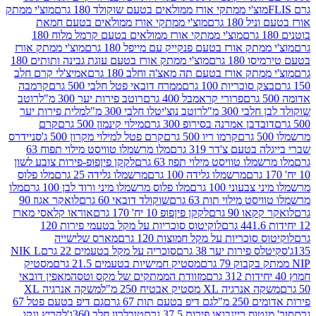
וצ'י ממתקי אורז ממולאים בטעם שוקולד 180 גרם
מוצ'י ממתק
180 גרם
מוצ'י ממתקי אורז ממולאים בטעם חמאת
מוצ'י ממתקי אורז ממולאים בטעם קרמל מלוח 180
תק אורז בטעם פנקייק עם מייפל 180 גרם
מוצ'י ממתק אורז
18 גרם
מוצ'י ממתק אורז בטעם עוגת גבינה ותותים 180
תק אורז בטעם תה מאצ'ה וחלב 180 גרם
אמיצ'לי קרם חלב
סוכריות 100 גרם
ממרח דובאי פטל חלבי 500 גרם
קרמבה
פרורי קראמבל 400 גרם
רוטב פירות יער 300 מ"ל
רוטב
 300 מ"ל
רוטב נוצ'יטלו חלבי 300 מ"ל
מלית פירות יער
דבן אמרנה בסירופ 300 גרם
מילוי קינמון 500 גרם
קרם
קרמו ריו 500 גרם
קרם פטל למילוי מקרון 500 ג'
סניידרס
טעם צ'דר 319 גרם
מלו מרשמלו טוויסט מילוי תפוח 63
לו טוויסט מילוי תפוז 63 גרם
לקקן פיןפופ-פירות צובע לשון
מרשמלו גלידה 100 גרם
מרשמלו גלידה 25 גרם
מלו פלוס
עוני 100 גרם
מלו פלוס מרשמלו מיני ורוד לבן 100 גרם
מלו
 מילוי תות 63 גרם
שוקולד דובאי 60 גרם
לואקר אגוז 90
ו 90 גרם
לקקן פיןפופ 10 יח' 170 גרם
אוראו קלאסי מארז
לוקיטוס סוכריות על מקל בטעמי פירות 120
סוכריות על מקל חמוצות 120 גרם
מארס שלישייה
פירות יער 38 גרם
סוכריה על מקל בטעמים 22 גרם
NIK L
מסטיק חמישיות בטעמים 21.5 גרם
מסטיק
מזוודת הממתקים של מקס וטסה
מאפין דובאי
יה XL מסטיק אבטיח 250 מ"ל
משקה אנרגיה XL
2 מ"ל
גם דיפ בטעם תות 67 גרם
גם דיפ בטעם פטל 67
ס ריינבואו פירות 37.5 גרם
טובלרון חלב 360ג'
לקריץ ונקו