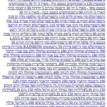
מבוקשים בטעם וניל - מארז 5 יח' 30 גרם
מבוקשים
5 יח' 30 גרם
גומי עיניים 5 יחידות 90 גרם
גומי כדור
מבוקשים בטעם בננה - מארז 5 יח' 30
ין טארט וליים 110 גרם
פרינגלס סין מלפפון מלח ים 110
חטיף פ. כמהין פירה 80 גרם
פרינגלס חטיף סטייק כבד אווז
לס סין הוט אנד ספייסי 110 גרם
פרינגלס חטיף רוז קריספי
פרינגלס סין ברביקיו סטייק 110 גרם
לייס קרקר רוטב
לייס חטיף צ'יפס סטייק פלפל שחור 90 גרם
לייס קרקר עוגת
לייס קרקר עוגת ירקות 90 גרם
חטיף תפו"א LAYS
פל חריף 90 גרם
סקיטלס גומי דרופס פירות יוגורט 50
ומי דרופס פירות 50 גרם
מנטוס RAINBOW סוכריות פירות
יס שוקולד חלב 180 גרם
טוניס שוקולד חלב עם שברי קרמל
טוניס שוקולד חלב עם אגוזי לוז 180 גרם
טוניס שוקולד חלב
 180 גרם
טוניס שוקולד מריר עם שקדים ומלח 180
וקולד וסוכריות 200 גרם
מוטי שלישיית עגבניות מרוסקות
ר חלב 175 גרם
סוכריות גומי סאוור פאץ' טרופיקל 80
וקולד חלב לובקה 400 גרם
מטבעות שוקולד לבן לובקה
ות שוקולד מריר 55% לובקה 400 גרם
גומי קראנץ' מרשמלו
י קראנץ' פיצה 100 גרם
גומי קראנץ' רצועות חמוץ 120
ס חמישיית משרוקית 75 גרם
גליליות וופל במילוי קרם קוקוס
גליליות וופל במילוי קרם קרמל מלוח 150 גרם FLIS
גליליות
קקאו 150 גרם FLIS
סניקרס שלישייה 3*50ג'
סקיטלס GIANTS סוכריות ממולאות בג'ל טעמי פירות 125
ורגר ביג 50 גרם
ריטר במילוי מרציפן 100 גרם
ריטר פרלין
ר חלב עם שברי אגוזים 100 גרם
ריטר מוס קקאו 100