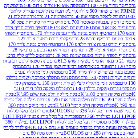
 100 גרם
משקה PRIME צהוב אדום 500 מ"ל
משקה
הנגרי ג'ק תערובת להכנת פנקייק קלאסי
ל לואקר מקסי אגוז 50 גרם
טורטינה 21 גרם
טורטינה לבן 21
 עגבניות פאסטה 700 גרם
אייס ברייקר סוכריות פטל 36
מ אנד אמס 180ג'
עוגיות באונטי 180ג'
חטיף תירס חריף צ'דר
חטיף תירס גבינת צ'דר וגבינה כחולה 170 גרם
חטיף תפוחי
ביקיו ודבש 28 גרם
מקלוני תירס בטעם צ'דר 227
 גבינת צ'דר חלפינו 170 גרם
חטיף תירס גבינת צ'דר 170
חי אדמה 28 גרם
חטיף תפוחי אדמה בטעם ברביקיו 28
וחי אדמה בטעם שמנת בצל 28 גרם
מנטוס לל"ס קלין ברט'
אוראו מיני בשקית שוקו 61.3 גרם
טונה סטארקיסט רביעיות
טונה סטארקיסט רביעיות שמן צמחי* 120 גרם
ממתק
יפוי שוקולד מריר 238 גרם
ממתק גומי מתקלף ענבים
דולה) 130 גרם
ממתק גומי מתקלף אפרסק (שקית גדולה)
ק גומי מתקלף ליצ'י (שקית גדולה) 130 גרם
ממתק גומי
(שקית גדולה) 130 גרם
טבלת מילקה חלב דיים 100ג'
דיזרט 100ג' K
טבלת מילקה חלב אגוז שלם 95ג' K
טבלת
K
טבלת מילקה חלב אגוז 90ג' K
טבלת מילקה חלב צימוק
טבלת מילקה חלב קרמל 100ג' K
מגש גומי מיקס תנתה 360
 מסולסל 336 גרם BOULOS
סוכריות על מקל עגולות
 גרם
סוכריות על מקל בורג צבעוני LOLLIPOP
סוכריות על מקל מסולסלות LOLLIPOP בצילנדר 360
ות מקרון במבחר טעמים 300 גרם BOULOS
צילנדר לקריץ
28 גרם BOULOS
בייק רולס מלח 80 גרם