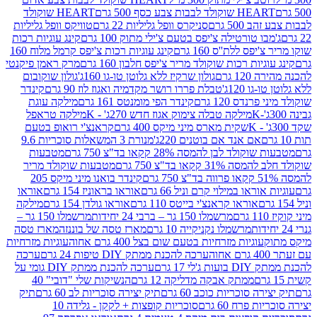
ולד לבבות צבע כסף 500 גרם
HEART שוקולד
50 גרם
סניקרס וופל גליליות 22 גרם
טוויקס וופל גליליות
ו טורטילה צ'יפס בטעם צ'ילי מתוק 100 גרם
קינג עוגיות רכות
ס ללת''ס 160 גרם
קינג עוגיות רכות צ'יפס קרמל מלוח 160
יות רכות שוקולד מריר צ'יפס חלבון 160 גרם
מרק ראמן פיקנטי
 גרם
גולון שרקיז ללא גלוטן טו-גו 160ג'
גולון שוקובום
 120ג'
טבלת פררו רושר מקדמיה ואגוז לוז 90 גרם
קינדר
נדס 120 גרם
קינדר הפי מומנטס 161 גרם
מילקה עוגת
מילקה טבלה צימוק אגוז חדש 270ג' - K
מילקה טראפל
שקית מארס מיני מיקס 400 גרם
קראנצ'י רואופ בטעם
אם אנד אם בוטנים 220ג'
מנורת 3 המשאלות סוכריות 9.6
לד לבן להמסה 28% קקאו בד"צ 750 גרם
מטבעות
 קקאו בד"צ 750 גרם
מטבעות שוקולד מריר
קינדר בואנו מיני מיקס 205
ראו במילוי קרם וניל 66 גרם
אוראו בראוניז 154 גרם
אוראו
אוראו קראנצ'י בייטס 110 גרם
אוראו גולדן 154 גרם
מילקה
מרשמלו 150 גר – ברבי 24 יחידות
מרשמלו 150 גר –
מרשמלו נקניקייה 10 גרם
מארז טסה של בוננזה
מארז טסה
עוגיות מזרחיות בטעם שום בצל 400 גרם אחוה
עוגיות מזרחיות
ערכה להכנת ממתק DIY טיפות 24 גרם
ערכה
 17 גרם
ערכה להכנת ממתק DIY גומי על
ממתק אבקה מדליקה 12 גרם
הנשיקות שלי "דובי" 40
 סוכריות כוכב 60 גרם
תיק יצירה סוכריות לב 60 גרם
תיק
פרח 60 גרם
סוכריות קופצות + לקקן - גלידה 10