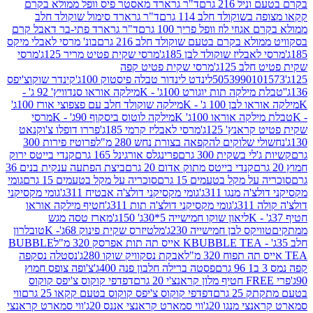
 216 גרם
ד"ר גרארד מאסטר פיס וופל ממולא בקרם
שוקולד חלב 114 גרם
ד"ר גרארד סימול שוקולד חלב
וזי לוז וופל פריך 100 גרם
ד"ר גרארד פתי-בר דאבל קרם
לא בקרם בטעם שוקולד חלב 216 גרם
בונ' מרסי לאבלי מיקס
בליז שוקולד לבן 185ג'
מרסי שקית פטיט מריר 125ג'
מרסי
ב 125ג'
מרסי שקית פטיט קפה
505399010
לינדט לינדור טבלה פיסטוק 100ג'
קינדר שוקוצ'יפס
ילקה תות יוגורט 100ג' - K
מילקה אוראו סנדוויץ' 92 ג' -
בן 100 ג' - K
מילקה שוקולד חלב עם פצפוצי אורז 100ג'
ה אוראו 100ג' K
מילקה לוטוס ביסקוף 90ג' - K
מרסי
אנץ' 125ג'
מרסי לאבליז קרמי 185ג'
פררו דופלו צ'וקנאט
 שלוקים להקפאה בצורת נחש 280 מ"ל
פרוטיז פירות 300
י בשקית 300 גרם
פרינגלס אורגינל 165 גרם
קנדי בייטס ירוק
קנדי בייטס מתוק אדום 20 גרם
ביצת הפתעה ענקית בנים 36
ל מקל בטעמים 15 גרם
סוכריה על מקל בטעמים 15 גרם
גומי
 מנגו 311ג'
גומי מקסיקני דולצ'ה אבטיח 311ג'
גומי מקסיקני
ג'
גומי מקסיקני דולצ'ה תות 311ג'
חטיף מילקה אוראו
ליאון שוקו חמישייה 5*30ג' 150ג'
מארז טסה מגש
יקס לבן חמישייה 230ג'
מלטיזרס שקית פינוק 68ג'- K
טובלרון
BUBBLE TEA אייס תה תות אפרסק 320 מ"ל
BUBBLE
אבקת נסקוויק שוקו 280ג'
נסטלה נסקפה
פסטה ברילה חלבון פנה 400ג'
צ'ופה צופס חמוץ
דפדפי קוקוס צ'יפס קוקוס
2 גרם
דפדפי קוקוס צ'יפס קוקוס בטעם קקאו 25 גרם
ווי
 מנגו 20ג'
ווי סמארט קראנצי אננס 20ג'
ווי סמארט קראנצי