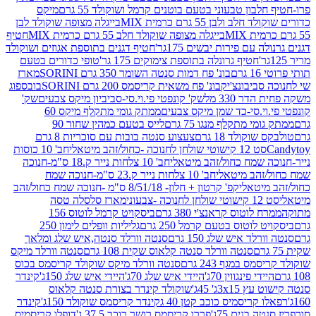
בון טבעוני בטעם בוטנים קרמל ושוקולד 55 גרם
מיקס
 ולבן 55 גרם כרמית MIX
בייגלה מצופה שוקולד לבן
בייגלה מצופה שוקולד חלב 55 גרם כרמית MIX
חטיף
עם פירות יבשים 175גר'
חטיף דגנים בתוספת אגוזים ושוקולד
חטיף גרונלה בתוספת צימוקים 175 גר'
טופי כדורים בטעם
ם
בונ' פח דמות סנטה השומר 350 גרם SORINI
מארז
ביבונצ'יק
בונ' פח משאית קריסמס 200 גרם SORINI
בובספוג
 330 מל
שק' קונפטי פי.וי.סי-סביביון מיקס צבעים
שק'
וי.סי-כד שמן מיקס צבעים
ממתק גומי מתקלף מיקס 60
י מתקלף מנגו 75 גרם
לייס בטעם כמהין שחור 90
קולד 18 גרם
צעצוע סנטה בובות עם סוכריות 8 גרם
1 קישוטי שולחן לחנוכה -כחול/זהב מיטאלי
חב' 10 כוסות
 שמח כחול/זהב מיטאלי
חב' 10 צלחות נייר ק.18 ס"מ-חנוכה
הב מיטאלי
חב' 10 צלחות נייר ק.23 ס"מ-חנוכה שמח
יטאלי
קפ' קרטון + חלון- 8/51/18 ס"מ -חנוכה שמח כחול/זהב
עוני
מארז סלסלה טסה
לוטוס קראנצ'י 380 גרם
ביסקויט קרמל לוטוס 156
לוטוס בטעם קרמל 250 גרם
גליליות וופלים לימון 250
ד איש שלג 150 גרם
סנטה וורלד סנטה,איש שלג ומלאך
סנטה וורלד סנטה קלאוס שקית 108 גרם
סנטה וורלד מיקס
 במגף 243 גרם
סנטה וורלד מיקס שוקולד קריסמס בכוס
י פינגווין 70ג'
היידי איש שלג 70ג'
היידי איש שלג 150ג'
קינדר
3xג' 45ג'
שוקולד קינדר בצורת סנטה קלאוס
קריסמיס כוכב קטן 40 ג
קינדר קריסמס שוקולד 150ג'
קינדר
בנים 75ג'
פררו קריסמס רושר כוכב 37.5 ג'
דופלו קריסמיס