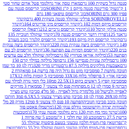
ת 100 גרם
מארז טסה אור גדול
גומי פטל אדום שחור סטי
רינטה סנטה מיקס 1 ק"ג SORINI
בונ' קריסמס סנטה עם
בונ' קריסמס טיפאני 180 גרם
גרם
SORINI
קינדר
דמות 102 ג'
קינדר קריסמיס מיני פריינדס 164ג'
קינדר
מל 110ג'
קינדר קריסמס גרביים 212ג'
רפאלו קריסמס
פררו רושר קריסמיס סנטה 70ג'
קינדר שוקולד חנוכייה 135
יסמס תיק מיקס 193ג'
קינדר קריסמיס קלנדר כוכב מעורב
 קריסמיס ביצה ענקית בנות 220ג'
קינדר קריסמיס ביצה ענקית
ינדר קריסמס דמויות עם הפתעה 36ג'
קינדר קריסמיס לב עם
מילקה אוראו סנדוויץ 92 גרם
מילקה שוקולד חלב עם עדשים
קה עוגיות סנסיישן 156 גרם
וופל מילקה במילוי קרם 150
לקיניס מילקה 87.5 גרם
טורינו מריר 320ג'
דן לגן 10 כד שמן
 סמ
סביבון מוט נס גדול היה פה ברשת 14 סמ
אקדח 2
33 סמ
סביבון 5 קומות בלוח 17X12
ופ 22.5X13 סמ
10 כלי דמוי נורה למילוי עם
דן לגן 12 מ.מפתחות פנס לד צבעוני 7 סמ
מארז 3 מזרקים
10 מל'
מזרק גדול לאפייה - 50 מל'
4 סביבון טוש מצייר
דן לגן 10 סביבון טוש מצייר צבעוני 6.5X5.5 סמ
3 חותכן
סביבון חנוכיה
הפתעה 10 פנס לד צבעוני 9 סמ
12 מזרק 20 מל'
ירה וקישוט
גומי נודלס ענקי 120ג'
מרשמלו פאסט פוד
 מח תות 120 גרם נוזל
גומי סנטה ענקי 170ג'
מטבעות
מטבע 10 שח חלבי 1 ק"ג
מטבע 5 שח פרווה 1
פרוטאין פרו-חטיף חלבון טבעוני בטעם פיסטוק שוקולד 55
פרו-חטיף חלבון טבעוני בטעם שוקולד וניל 55 גרם
פרוטאין