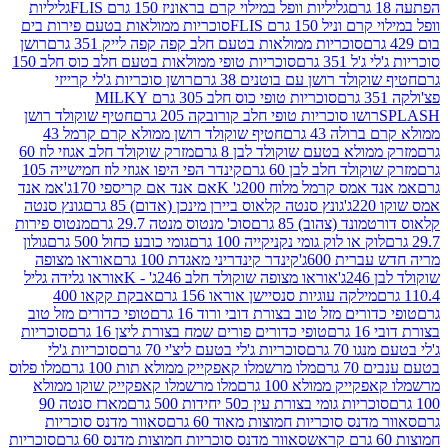
גליליות וופל במילוי קרם בראוניז 150 גרם FLIS
גליליות
יל 150 גרם FLIS
סוכריות ממולאות בטעם פירות בים
סוכריות ממולאות בטעם חלב קפה קפה לייק 351 גרם
רושן
351 גרם
סוכריות טופי ממולאות בטעם חלב כוס חלב 150
ולד רושן עם בוטנים 38 גרם
רושן סוכריות ג'לי קרייזי
סוכריות טופי כוס חלב 305 גרם MILKY
ושו סוכריות טופי חלב קורובקה 205 גרם
חטיף שוקולד רושן
לה 43 גרם
חטיף שוקולד רושן ממולא קרם קרמל 43
ולא בטעם שוקולד לבן 8 גרם
מזרק שוקולד חלב אגוזי לוז 60
לד חלב לבן 60 גרם
קינדר הפי היפו אגוזי לוז חמישייה 105
מס קרמל מלוח 200ג' K
אם אנד אם קריספי 170ג'
אמ אנד
גונץ סנטה קלאוס ביירן מינכן (אדום) 85 גרם
גונץ סנטה
ד (צהוב) 85 גרם
סוכ' מנטוס מנטה 29.7 גרם
מנטוס פירות
ק או לוק גומי נקניקייה 100 גרם
גומי כובע כחול 500 גרם
גולון
ית 600ג'
קינדר קינדריני מאגדת 100 גרם
אוראו מצופה
'
אוראו מצופה שוקולד חלב 246ג' - K
אוראו גלידה גליל
ילקה עוגיות סנסיישן אוראו 156 גרם
אבקת קקאו 400
רים מזל טוב בצורת דובי ורוד 16 גרם
טופי כדורים מזל טוב
ם
טופי כדורים פורים שמח בצורת ליצן 16 גרם
סוכריות
70 גרם
סוכריות ג'לי בטעם ליצ'י 70 גרם
סוכריות ג'לי
גרם
מלו מרשמלו קאפקייק ממולא תות 100 גרם
מלו פלוס
יק ממולא 100 גרם
מלו מרשמלו קאפקייק שוקו ממולא
יות גומי בצורת עין כ50 יחידות 500 גרם
מארז סנטה 90
נס סוכריות חמוצות מאוד 60 גרם
סאוור מדנס סוכריות
סאוור מדנס סוכריות חמוצות מדנס 60 גרם
סוכריות