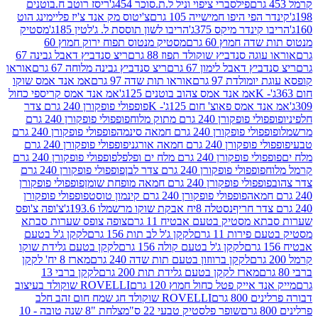
פילסברי ציפוי וניל ל.ת.סוכר 454ג'
ריסז רוטב ח.בוטנים
פי היפו חמישייה 105 גרם
צ'יטוס מק אנד צ'יז פליימינג הוט
ינדר מיקס 375ג'
הריבו לשון תוססת ל. ג'לטין 185ג'
מסטיק
ה חמוץ 60 גרם
מסטיק מנטוס תפוח ירוק חמוץ 60
גה סנדביץ שוקולד תפוז 88 גרם
ריצ סנדביץ דאבל גבינה 67
ץ דאבל לימון 67 גרם
ריצ סנדביץ גבינה מלוחה 67 גרם
אוראו
מולדת 97 גרם
אוראו תות שדה 97 גרם
אמ אנד אמס שוקו
אמ אנד אמס צהוב בוטנים 125ג'
אמ אנד אמס קריספי כחול
אמס פאוצ' חום 125ג'- K
פופפולי פופקורן 240 גרם צדר
פופקורן 240 גרם מתוק מלוח
פופפולי פופקורן 240 גרם
י פופקורן 240 גרם חמאה סינמה
פופפולי פופקורן 240 גרם
רן 240 גרם חמאה אורגני
פופפולי פופקורן 240 גרם
פופקורן 240 גרם מלח ים ופלפל
פופפולי פופקורן 240 גרם
פופפולי פופקורן 240 גרם צדר לבן
פופפולי פופקורן 240 גרם
פולי פופקורן 240 גרם חמאה מופחת שומן
פופפולי פופקורן
פופפולי פופקורן 240 גרם קינמון טוסט
פופפולי פופקורן
נסטלה 8יח אבקת שוקו מרשמלו 193.6ג'
צ'ופה צ'ופס
 מסטיק בטעם אבטיח 11 גרם
צופה צופס שערות סבתא
ירות 11 גרם
לקקן ג'ל לב תות 156 גרם
לקקן ג'ל בטעם
לקקן ג'ל בטעם קולה 156 גרם
לקקן בטעם גלידת שוקו
לקקן ברווזון בטעם תות שדה 240 גרם
מארז 8 יח' לקקן
מארז לקקן בטעם גלידת תות 200 גרם
לקקן ברבי 13
 אייק פטל כחול חמוץ 120 גרם
ROVELLI שוקולד בעיצוב
80 גרם
ROVELLI שוקולד חג שמח חום זהב חלב
שופר פלסטיק טבעי 22 ס"מ
צלחת "8 שנה טובה - 10