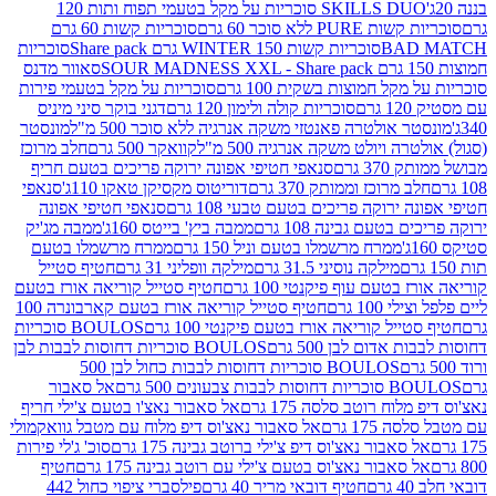
SKILLS DUO סוכריות על מקל בטעמי תפוח ותות 120
P ללא סוכר 60 גרם
סוכריות קשות 60 גרם
BAD
סוכריות קשות WINTER 150 גרם Share pack
סוכריות
סאוור מדנס
קל חמוצות בשקית 100 גרם
סוכריות על מקל בטעמי פירות
סוכריות קולה ולימון 120 גרם
דגני בוקר סיני מיניס
 אולטרה פאנטזי משקה אנרגיה ללא סוכר 500 מ"ל
מונסטר
ה ויולט משקה אנרגיה 500 מ"ל
קוואקר 500 גרם
חלב מרוכז
3 גרם
סנאפי חטיפי אפונה ירוקה פריכים בטעם חריף
 מרוכז וממותק 370 גרם
דוריטוס מקסיקן טאקו 110ג'
סנאפי
ירוקה פריכים בטעם טבעי 108 גרם
סנאפי חטיפי אפונה
בטעם גבינה 108 גרם
ממבה ביץ' בייטס 160ג'
ממבה מג'יק
ממרח מרשמלו בטעם וניל 150 גרם
ממרח מרשמלו בטעם
מילקה נוסיני 31.5 גרם
מילקה וופליני 31 גרם
חטיף סטייל
בטעם עוף פיקנטי 100 גרם
חטיף סטייל קוריאה אורז בטעם
100 גרם
חטיף סטייל קוריאה אורז בטעם קארבונרה 100
יל קוריאה אורז בטעם פיקנטי 100 גרם
BOULOS סוכריות
אדום לבן 500 גרם
BOULOS סוכריות דחוסות לבבות לבן
BOULOS סוכריות דחוסות לבבות כחול לבן 500
 צבעונים 500 גרם
אל סאבור
וח רוטב סלסה 175 גרם
אל סאבור נאצ'ו בטעם צ'ילי חריף
175 גרם
אל סאבור נאצ'וס דיפ מלוח עם מטבל גוואקמולי
סאבור נאצ'וס דיפ צ'ילי ברוטב גבינה 175 גרם
סוכ' ג'לי פירות
סאבור נאצ'וס בטעם צ'ילי עם רוטב גבינה 175 גרם
חטיף
חטיף דובאי מריר 40 גרם
פילסברי ציפוי כחול 442