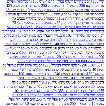
ביסקוויט לוטוס במילוי קרם לוטוס 150 גרם
גליליות וופלים
 גרם
גליליות וופלים וניל 250 גרם
היינץ מיוקטשופ 425
י מתקלף חיות 102 גרם
ממתק גומי מתקלף ענבים מנגו 85
י מתקלף אפרסק תפוז 85 גרם
ממתק גומי מתקלף ענבים 75
י מתקלף חיות 102 גרם
ממתק גומי מתקלף ענבים 75
י מתקלף אפרסק 75 גרם
ממתק גומי מתקלף ליצ'י 75
לוטיזן ביטקוין 1 ק"ג
מטבעות מולטיזן 5 ש"ח 1 ק"ג
הרשי
 מיקס 181 גרם
הרשי לבבות אקסטרה קרימי 181 גרם
הרשי
שוקולד 102 גרם
ג'ולי ראנצ'ר גומי מארז לב 107 גרם
נודלס
בטעם עוף חריף 140 גרם
אטריות להכנה מהירה ראמן
שחורה צאצ'רוני 140 גרם
צופה לקריץ שטוח צבעוני חמוץ
מץ חומץ ספריי רימון 50 גרם
עיד אומץ חומץ ספריי מטף 50
 חומץ סוכריה+גלי חמוץ 50 גרם
פררו רושר 100ג'
בוטן רביולי
ף אורז בטעם צ'לי 120 גרם
סוכ' מנטוס רול יחידה מנטה
סוכ' מנטוס רול יחידה פירות 37.5ג' -
72901
חטיפי חומוס דבאייל 200 גרם
עיד אומץ חומץ טריפל ג'ל
ברגן שוקוצ'יפס ש.לבן חמוציות 130ג'
ברגן רויאל חמאה
בונבוניירה רפאלו 240 גרם
קנדי שוגר סאוור 100 גרם תפוח
וור 100 גרם תפוח
קנדי שוגר סאוור 100 גרם
 מרסי פטיטס מיניאטור 125ג'
עיד לקקן אסלה טבילה +
לקקן פח אשפה טבילה +אבקה 40 גרם
ד"ר פפר קרם תות
 פפר קרם סודה 355 מ"ל
סאוור פאצ' פטל שקית 102
יל בטעם פאנטה 37.5 גרם
וופל ג'נסן-וופל טוסט 12 יח'
בקרסלנד-סטרופ וופל הולנדי 250 גרם
תחנת רוח וופל
קינדר שוקו בונס קריספי 67.2 גרם
גומי ענקי