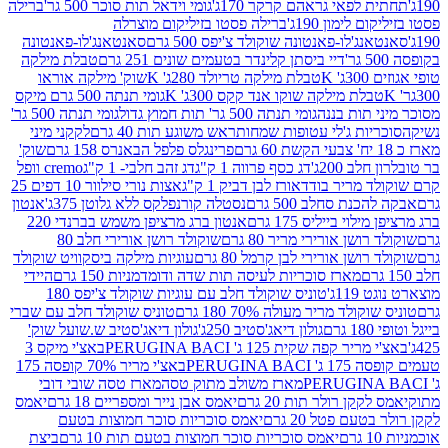
לפאי גראהם קרקר 170ג'
גומי וידאל תות סוכר 500 גר'
ברילה
לימון 190ג'
ברילה פסטו בזיליקום מוצרלה
ג'לו-פאנטונה שוקולד צ'יפס 500 גרם
סאנטאנג'לו-פאנטונה
דיי ביסתן קלינדר בטעמים שונים 251 גרם
טבלת מילקה
K
טבלת מילקה טריולד 280ג' K
שוק' מילקה אוראו
לת מילקה שוקו אנד קקס 300ג' K
גומי תנתה 500 גרם מיקס
 תות בננה
גומי תנתה 500 גר' תות חמוץ גדול
גומי תנתה 500 גר'
יות ג'לי עטופות שמחות
ראש משוגע תות 40 גרם
לקקני מיני
פרינגלס פלפל הבאנרס 158 גרם
שוק'
 200ג'
דג כסף פרווה 1 ק"ג
דג זהב חלבי- 1 ק"ג
cremo וופל
 מריר בודד
אורז לבן דביק 1 ק"ג
אצות נורי סילוור 10 דפים 25
נת סחלב 500 גרם
נסטלה קורנפלקס ללא גלוטן 375ג'
אנטון
וי בייליס 175 גרם
אנטון ברג מרציפן משמש בברנדי 220
שן אורירי מריר 80 גרם
שוקולד רושן אורירי חלב 80
ושן אורירי לבן קרמל 80 גרם
עוגיות מילקה ביסקוויט שוקולד
מארז סוכריות לעיסה תות שדה ודומדמניות 150 גרם
היידי
1ג'
טוניס שוקולד חלב עם עוגיות שוקולד צ'יפס 180
לד מריר מעולה 70% 180 גרם
טוניס שוקולד חלב עם שברי
גולון דיאג'סטיב 250ג'
גולון דיאג'סטיב ש.שועל שוק'
 קפה שקית 125 ג' PERUGINA BACI
באצ'י מיקס 3
PERUGINA
באצ'י מריר 70% קופסה 175
מארז משולב מתוק טסה
מארז טסה שובי דובי
קן רולר תות 20 גרם
יאמס אבן נייר ומספריים 18 גרם
יאמס
עם פטל 20 גרם
יאמס סוכריות סוכר חמוצות בטעם
יאמס סוכריות סוכר חמוצות בטעם תות 10 גרם
ביצת