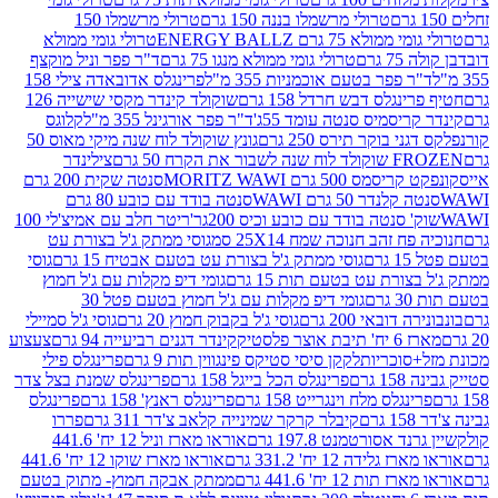
טרולי מרשמלו בננה 150 גרם
טרולי מרשמלו 150
לא 75 גרם ENERGY BALLZ
טרולי גומי ממולא
גרם
טרולי גומי ממולא מנגו 75 גרם
ד"ר פפר וניל מוקצף
 פפר בטעם אוכמניות 355 מ"ל
פרינגלס אדובאדה צילי 158
נגלס דבש חרדל 158 גרם
שוקולד קינדר מקסי שישייה 126
ריסמיס סנטה עומד 55ג'
ד"ר פפר אורגינל 355 מ"ל
קלוגס
 בוקר תירס 250 גרם
גונץ שוקולד לוח שנה מיקי מאוס 50
 את הקרח 50 גרם
צילינדר
50 גרם MORITZ WAWI
סנטה שקית 200 גרם
לנדר 50 גרם WAWI
סנטה בודד עם כובע 80 גרם
 סנטה בודד עם כובע וכיס 200גר'
ריטר חלב עם אמיצ'לי 100
 זהב חנוכה שמח 25X14 סמ
גוסי ממתק ג'ל בצורת עט
ם
גוסי ממתק ג'ל בצורת עט בטעם אבטיח 15 גרם
גוסי
ורת עט בטעם תות 15 גרם
גומי דיפ מקלות עם ג'ל חמוץ
ם
גומי דיפ מקלות עם ג'ל חמוץ בטעם פטל 30
דובאי 200 גרם
גוסי ג'ל בקבוק חמוץ 20 גרם
גוסי ג'ל סמיילי
וצר פלסטיק
קינדר דגנים רביעייה 94 גרם
צעצוע
סוכריות
לקקן סיסי סטיקס פינגווין תות 9 גרם
פרינגלס פילי
רם
פרינגלס הכל בייגל 158 גרם
פרינגלס שמנת בצל צדר
נגלס מלח וינגרייט 158 גרם
פרינגלס ראנץ' 158 גרם
פרינגלס
קיבלר קרקר שמינייה קלאב צ'דר 311 גרם
פררו
אסורטמנט 197.8 גרם
אוראו מארז וניל 12 יח' 441.6
ידה 12 יח' 331.2 גרם
אוראו מארז שוקו 12 יח' 441.6
ת 12 יח' 441.6 גרם
ממתק אבקה חמוץ- מתוק בטעם