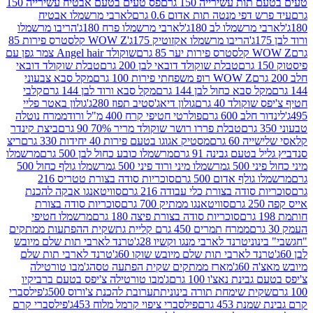
ת עשירייה 150 גרם
פס טעים בטעם אבטיח עשירייה 150
דפי מנטה תות אדום 0.6 גרם
לארבי מרשמלו אבטיח
מרשמלו לב 180ג'
לארבי מרשמלו פרח 180ג'
הריבו מרשמלו
הריבו מרשמלו אקזוטיק 175ג'
WOW Z קלסטרס פירות 85
 85 גרם
שוקולד Angel hair צמר גפן עם
טבלת שוקולד דובאי לבן 200 גרם
טבלת שוקולד דובאי
WOW Z רופ משפחתי פירות 100 גרם
מקל סבא צבעוני
 סבא כחול לבן 144 גרם
מקל סבא ורוד לבן 144 גרם
קלבי
ולד 40 גרם
גולון דיאג'סטיב תפוז 280ג'
גולון באטר פליי
ב 600 גרם
פולרטי חטיפי קרח 400 מ"ל ורוד
ממרח נוטלה
טבלת פררו רושר שוקולד מריר 70% 90 גרם
ביצת קינדר
60 גרם
מסטיק אגוגו בטעם פירות 40 יחידות 330 גרם
ריצ
טעם גבינה 91 גרם
מרשמלו כובע כחול לבן 500 גרם
מרשמלו
50 ג
מרשמלו מיני ורוד פיני 500 ג
מרשמלו גולף כחול 500
לף אדום 500 גרם
סוכריות סודה בצורת טטריס 216
סודה בצורת כלי עבודה 216 גרם
סוויטאנגו אבקה להכנת
סוויטאנגו ממתיק 700 גרם
סוכריות סודה בצורת
סוכריות סודה בצורת פיצה 180 גרם
מרשמלו חטיפי
ממרח תמרים 450 גרם קליית גת
שקית ההפתעות ממתקים
וני
טרנד לארבי מנגו וקשיו 28ג'
טרנד לארבי תות שלם מיובש
ד לארבי תות שלם מיובש שוקו 60ג'
טרנד לארבי תות שלם
6ג'
מארז ממתקים שקית הפתעה טסה
ג'מבו טורטילה
נת נאצ'ו 100 גרם
ג'מבו טורטילה צ'יפס בטעם ברביקיו
ית שימחת תורה בינונית
תערובת להכנת צ'ורוס 500ג'
פילסברי
 453 גרם
פילסברי ציפוי קרמל מלוח 453ג'
פילסברי קרם