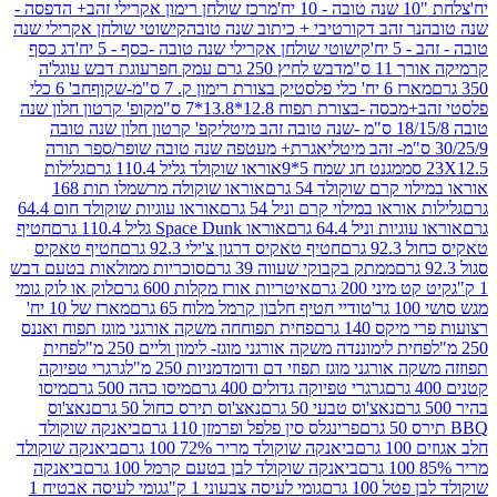
מרכז שולחן רימון אקרילי זהב+ הדפסה -
ר זהב דקורטיבי + כיתוב שנה טובה
קישוטי שולחן אקרילי שנה
יח'
קישוטי שולחן אקרילי שנה טובה -כסף - 5 יח'
דג כסף
 ס"מ
דבש לחיץ 250 גרם עמק חפר
עוגת דבש עוגל'ה
טיק בצורת רימון ק. 7 ס"מ-שקוף
חב' 6 כלי
 -בצורת תפוח 12.8*13.8*7 ס"מ
קופ' קרטון חלון שנה
קפ' קרטון חלון שנה טובה
אגרת+ מעטפה שנה טובה שופר/ספר תורה
מגנט חג שמח 5*9
אוראו שוקולד גליל 110.4 גרם
גלילות
קרם שוקולד 54 גרם
אוראו שוקולה מרשמלו תות 168
ראו במילוי קרם וניל 54 גרם
אוראו עוגיות שוקולד חום 64.4
ת וניל 64.4 גרם
אוראו Space Dunk גליל 110.4 גרם
חטיף
גרם
חטיף טאקיס דרגון צ'ילי 92.3 גרם
חטיף טאקיס
ממתק בקבוקי שעווה 39 גרם
סוכריות ממולאות בטעם דבש
יני 200 גרם
איטריות אורז מקלות 600 גרם
לוק או לוק גומי
טודיי חטיף חלבון קרמל מלוח 65 גרם
מארז של 10 יח'
ס 140 גרם
פחית תפוחחה משקה אורגני מוגז תפוח ואננס
ת לימוננדה משקה אורגני מוגז- לימון וליים 250 מ"ל
פחית
אורגני מוגז תפוזי דם ודומדמניות 250 מ"ל
גרגרי טפיוקה
גרגרי טפיוקה גדולים 400 גרם
מיסו כהה 500 גרם
מיסו
נאצ'וס טבעי 50 גרם
נאצ'וס תירס כחול 50 גרם
נאצ'וס
פרינגלס סין פלפל ופרמזן 110 גרם
ביאנקה שוקולד
ם
ביאנקה שוקולד מריר 72% 100 גרם
ביאנקה שוקולד
ביאנקה שוקולד לבן בטעם קרמל 100 גרם
ביאנקה
100 גרם
גומי לעיסה צבעוני 1 ק"ג
גומי לעיסה אבטיח 1