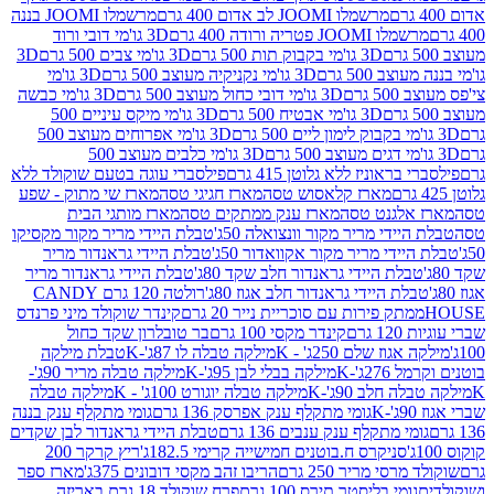
מרשמלו JOOMI לב אדום 400 גרם
מרשמלו JOOMI בננה
JOOM פטריה ורודה 400 גרם
3D גו'מי דובי ורוד
3D גו'מי בקבוק תות 500 גרם
3D גו'מי צבים 500 גרם
3D
 500 גרם
3D גו'מי נקניקיה מעוצב 500 גרם
3D גו'מי
גרם
3D גו'מי דובי כחול מעוצב 500 גרם
3D גו'מי כבשה
3D גו'מי אבטיח 500 גרם
3D גו'מי מיקס עיניים 500
3D גו'מי אפרוחים מעוצב 500
3D גו'מי כלבים מעוצב 500
ראוניז ללא גלוטן 415 גרם
פילסברי עוגה בטעם שוקולד ללא
מארז קלאסוש טסה
מארז חגיגי טסה
מארז שי מתוק - שפע
אלגנט טסה
מארז ענק ממתקים טסה
מארז מותגי הבית
ידי מריר מקור וונצואלה 50ג'
טבלת היידי מריר מקור מקסיקו
ידי מריר מקור אקוואדור 50ג'
טבלת היידי גראנדור מריר
לת היידי גראנדור חלב שקד 80ג'
טבלת היידי גראנדור מריר
ת היידי גראנדור חלב אגוז 80ג'
רולטה 120 גרם CANDY
תק פירות עם סוכריית נייר 20 גרם
קינדר שוקולד מיני פרנדס
רם
קינדר מקסי 100 גרם
בר טובלרון שקד כחול
וז שלם 250ג' - K
מילקה טבלה לו 87ג'-K
טבלת מילקה
2ג'-K
מילקה בבלי לבן 95ג'-K
מילקה טבלה מריר 90ג'-
חלב 90ג'-K
מילקה טבלה יוגורט 100ג' - K
מילקה טבלה
גומי מתקלף ענק אפרסק 136 גרם
גומי מתקלף ענק בננה
י מתקלף ענק ענבים 136 גרם
טבלת היידי גראנדור לבן שקדים
סניקרס ח.בוטנים חמישייה קרימי 182.5ג'
ריץ קרקר 200
סי מריר 250 גרם
הריבו זהב מקסי דובונים 375ג'
מארז ספר
ומי בליסטר תירס 100 גרם
פרח שוקולד 18 גרם באריזה