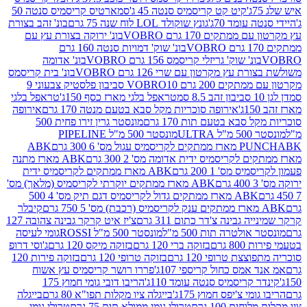
קיט קט קריסמיס סנטה 45 ג'
סמארטיס קריסמיס סנטה 50
עומד 70ג'
גונץ שוקולד LOL לוח שנה 75 גרם
בונ' זהב בצורת
תקים 170 גרם VOBRO
בונ' ירוקה בצורת עץ עם
בונ' שוק' דמויות סנטה 160 גרם
נ' שוק' גריזלי קריסמס 156 גרם VOBRO
בונ' אדומה
עץ מקרטון עם שרי 126 גרם VOBRO
בונ' בית קריסמס
 200 גרם VOBRO
10 סביבון פלסטיק צבעוני 9
טראפל בלגי מארז כסף 150ג'
טראפל בלגי
אירופה סוכריות מקל סבא בטעם מנטה 170 גרם
אירופה
סבא בטעם תות 170 גרם
מונסטר גרין זירו פחית 500
ULT
מונסטר 500 מ"ל PIPELINE
ABK
PU
לקריסמיס ידית אדומה מס' 2 300 גרם
ABK מארז מתנה
מס' 1 200 גרם
ABK מארז ממתקים לקריסמיס ידית
ABK מארז ממתקים יוקרתי לקריסמיס (מלאך) מס'
ABK מארז ממתקים גדול לקריסמיס דגם תיק מס' 4 500
קיבלר
גבינה צ'דר כתום 311 גרם
צ'יז איט קרקר גבינה צהובה 127
ולטרה תות 500 מ"ל
מונסטר 500 מ"ל ROSSI
גומי לעיסה
 גרם
בזוקה ברי 120 גרם
בזוקה מיקס 120 גרם
ג'וסי דרופ
ת טרופי 120 גרם
בזוקה טרופי 120 גרם
בזוקה פירות 120
מס כחול קריספי 107ג'
פררו רושר קריסמיס עץ אשוח
קריסמיס סנטה עומד 110ג'
הריבו דובי גומי חמוץ 175
י צ'יפס חמוץ 175ג'
בייגלה ציו מקלות תפו"א 80 גרם
בייגלה
ים 100 גרם
טרולי גומי ממולא תות 75 גרם
טרולי גומי