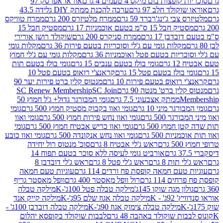
פצות בום מיקס 4 טעמים 4 גרם
אוראו אפרסק 97
ולד חלב 97 גרם
ערכה להכנת ממתק DIY גלידה 43.5
בי ג'ינג'רברד 59 גרם
ממרח מלטיזרס 200 גרם
ממרח טוויקס
בל 15 ס"מ בטעם אוכמניות 17 גרם
מסטיק חבל 15
בן 17 גרם
ממרח סניקרס 200 גרם
שוקולד רושן אורירי
מקלות גומי עם ג'לי וסוכריות בטעם פירות 36 גרם
מקלות גומי
ריות בטעם פטל ואוכמניות 36 גרם
מקלות גומי עם ג'לי חמוץ
רם
גומי בולז בטעם ענבים 15 גרם
גומי בולז בטעם תות
בולז בטעם פטל 15 גרם
קראנצ'י רואופ בטעם פטל 10
רואופ בטעם פירות 10 גרם
מנטוס קלין ברט פירות יער 90
ין ברט' מנטה 90 גרם
SC Join
SC Renew Membership
M
ממתק אצבעוני 7.5 גרם
גומי המבורגר גדול+ ג'ל חמוץ 50
גר מיני 10 גרם
גומי ואוו בקבוק מסטיק חמוץ 500 גרם
גומי
גר 500 גרם
גומי ואוו נחש פירות חמוץ 500 גרם
גומי ואוו
מוץ 500 גרם
גומי ואוו כריש אבטיח חמוץ 500 גרם
גומי
ות 500 גרם
גומי ואוו נחש אנקונדה 500 גרם
גומי ואוו כובע
רם
ראש ג'לי אבטיח 8 גרם
סוכ' מנטוס רול יחידה
אורביט גומי לעיסה ללא סוכר בטעם תפוח 14
תות 8 גרם
ראש ג'לי פטל 8 גרם
ראש ג'לי דובדבן 8
עם חמאה קופסת פח ורדים 114 גרם
עוגיות טעם חמאה
 114 גרם
רול וופל מאסטר 400 גרם
וופל מאסטר גריף
ון מגה שוקו 145ג'
מילקה טבלה פטל 100ג'-K
מילקה טבלה
ג' - K
מילקה טבלה אגוז שלם 95ג'-K
מילקה קייק אנד
מילקה טבלה צימוק אגוז 90ג'-K
מילקה טבלה דובדבן 100ג' -
ת שוקולד באהבה 48 גרם
לבבות שוקולד בקופסא יהלום