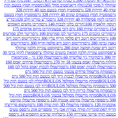
נוטלה 200 גרם
גולון טווינס ללא ת.סוכר 147ג'
גולון סנדוויץ'
250ג'
גולון דיאג'סטיב מוזלי 365ג'
מסטיק חמוץ בטעם תות
מסטיק חמוץ בטעם מנגו 40 יחידות 328
 בטעמים שונים 40 יחידות 328 גרם
מסטיק חמוץ בטעם
רה 40 יחידות 328 גרם
בד"צ טורינו חלב 320ג'
בד"צ
100ג'
הריבו בלוני לבבות 140 גרם
הריבו נחשים תאומים
שקית 160 גרם דובי צבעוני
הריבו מיקס אדומים 175
ים 175 גרם
ריטר לבן סמרטיס 100 גרם
ריטר חלב סמרטיס
יטוס רוטב דיפ סלסה חריף עדין 300 גרם
דוריטוס רוטב דיפ
ם
דוריטוס רוטב דיפ סלסה חריף 300 גרם
דוריטוס
ת חמוצה ושום 280 גרם
קווסט עוגיית חלבון שוקולד
 עוגיית חלבון חמאת בוטנים שוקולד צ'יפס
מארז לקקן ברבי 30
קינדר ג'וי שלישייה 60 גרם
מרשמלו 150 גר – סוניק
מארז
מס צבעוני 18 יח' 270 גרם
מרשמלו פרחים יאמס 160
בבות יאמס 160 גרם
מרשמלו לבבות יאמס כחול לבן 160
ממתק מרשמלו פרחים צבעוני בטעם תות וניל 500 גרם
ממתק מרשמלו לבבות ורוד לבן בטעם תות וניל 500 גרם
ממתק מרשמלו מסולסל BOULOSתכלת לבן בטעם תות וניל
ממתק מרשמלו מסולסל BOULOSורוד לבן בטעם תות וניל 500
ממתק מרשמלו כריות ורוד,לבן בטעם תות וניל 500 גרם
ממתק מרשמלו מסולסל צבעוני BOULOSבטעם תות וניל
ין מרשמלו טוויסט אבטיח 120 גרם
פופין מרשמלו טוויסט
פופין מרשמלו 3D תות שדה 100 גרם
קטשופ סרירצ'ה
סוכריות סודה בצורת אבן נייר ומספרים 216 גרם
פס טעים
טי עשירייה 150 גרם
לקקן שרביט הקסמים 24 גרם
פס