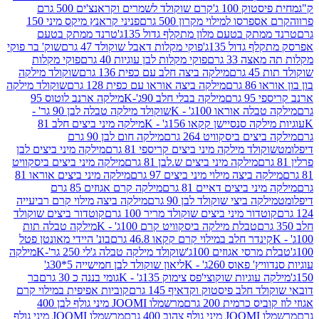
ק 100 ג'
קרם שוקולד לשמרים וקראנצ'ים 500 גרם
רסו למילוי מקרון 500 גרם
פניני קראנץ מיקס מיני 150
תק בטעם מלון מתקלף גדול 135ג'
טרנד ממתק בטעם
גדול 135ג'
פוקי מקלות דאבל שוקולד 47 גרם
שוק' בר פוקי
 33 גרם
פוקי מקלות לבן עוגיות 40 גרם
פוקי מקלות
רם
מילקה ביצה חלב עם כפית 136 גרם
שוקולד מילקה
 גרם
מילקה ביצה אוראו עם כפית 128 גרם
שוקולד מילקה
גרם
מילקה בבלי חלב 90ג'-K
מילקה ארנב לוטוס 95
ה אוראו 100ג' - K
שוקולד מילקה טבלה לבן 90 גר' -
ה סנסיישן קקאו 156ג' - K
מילקה מיני ביצים חלב 81
ים ביסקוויט 264 גרם
מילקה חום לבן 90 גרם
ולד מילקה מיני ביצים קריספי 81 גרם
מילקה מיני ביצים לבן
מילקה מיני ביצים ש.לבן 81 גרם
מילקה מיני ביצים ביסקוויט
 ביצה מילוי מיני ביצים 97 גרם
מילקה מיני ביצים אוראו 81
י ביצים דאיים 81 גרם
מילקה קרם אגוזים 85 גרם
קה ביצי שוקולד לבן 90 גרם
מילקה ביצה מילוי קרם רביעייה
דור מיני ביצים שוקולד מריר 100 גרם
קוטדור ביצים שוקולד
טבלת מילקה ביסקוויט קרם 100ג' - K
מילקה טבלה תות
נדר חלב במילוי קרם קקאו 46.8 גרם
בונ' היידי מאונטן פטל
סי אגוזים 100ג'
שוקולד מילקה טבלה ג'לי 250 גר'-K
מילקה
פאוס 260ג' - K
ליאון שוקולד לבן חמישייה 5*30ג'
וגיות שוקוצי'פס צימוק 135ג' - K
גומי בננה כ 30 גרם
בר
 חלב פיסטוק וקדאיף 145 גרם
קוביות אפיפית במילוי קרם
 כרמית 200 גרם
מרשמלו JOOMI מיני גולף לבן 400
400 גרם
מרשמלו JOOMI מיני גולף