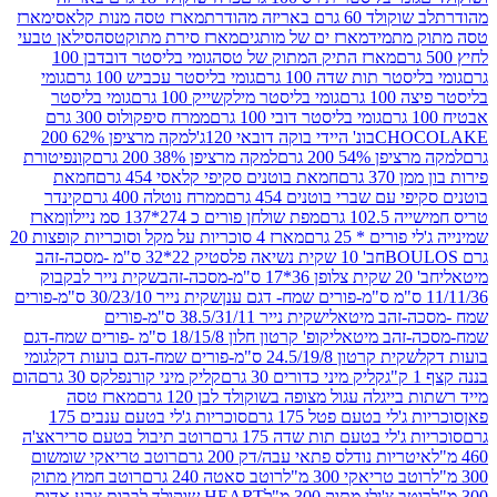
ד 60 גרם באריזה מהודרת
מארז טסה מנות קלאסי
מארז
מתמיד
מארז ים של מותגים
מארז סירת מתוקטסה
סילאן טבעי
מארז התיק המתוק של טסה
גומי בליסטר דובדבן 100
טר תות שדה 100 גרם
גומי בליסטר עכביש 100 גרם
גומי
 גרם
גומי בליסטר מילקשייק 100 גרם
גומי בליסטר
גומי בליסטר דובי 100 גרם
ממרח סיפקולוס 300 גרם
CHO
בונ' היידי בוקה דובאי 120ג'
למקה מרציפן 62% 200
54% 200 גרם
למקה מרציפן 38% 200 גרם
קונפיטורת
3 גרם
חמאת בוטנים סקיפי קלאסי 454 גרם
חמאת
עם שברי בוטנים 454 גרם
ממרח נוטלה 400 גרם
קינדר
10 גרם
מפת שולחן פורים כ 274*137 סמ ניילון
מארז
רים * 25 גרם
מארז 4 סוכריות על מקל וסוכריות קופצות 20
חב' 10 שקית נשיאה פלסטיק 22*32 ס"מ -מסכה-זהב
כה-זהב
שקית נייר לבקבוק
שקית נייר 30/23/10 ס"מ-פורים
-זהב מיטאלי
שקית נייר 38.5/31/11 ס"מ-פורים
זהב מיטאלי
קופ' קרטון חלון 18/15/8 ס"מ -פורים שמח-דגם
קית קרטון 24.5/19/8 ס"מ-פורים שמח-דגם בועות דקל
גומי
קליק מיני כדורים 30 גרם
קליק מיני קורנפלקס 30 גרם
הום
ייגלה עגול מצופה בשוקולד לבן 120 גרם
מארז טסה
'לי בטעם פטל 175 גרם
סוכריות ג'לי בטעם ענבים 175
ג'לי בטעם תות שדה 175 גרם
רוטב תיבול בטעם סריראצ'ה
ריות נודלס פתאי עבה/דק 200 גרם
רוטב טריאקי שומשום
ב טריאקי 300 מ"ל
רוטב סאטה 240 גרם
רוטב חמוץ מתוק
ב צ'ילי מתוק 300 מ"ל
HEART שוקולד לבבות צבע אדום