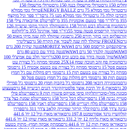
טרולי מרשמלו בננה 150 גרם
טרולי מרשמלו 150
לא 75 גרם ENERGY BALLZ
טרולי גומי ממולא
גרם
טרולי גומי ממולא מנגו 75 גרם
ד"ר פפר וניל מוקצף
 פפר בטעם אוכמניות 355 מ"ל
פרינגלס אדובאדה צילי 158
נגלס דבש חרדל 158 גרם
שוקולד קינדר מקסי שישייה 126
ריסמיס סנטה עומד 55ג'
ד"ר פפר אורגינל 355 מ"ל
קלוגס
 בוקר תירס 250 גרם
גונץ שוקולד לוח שנה מיקי מאוס 50
 את הקרח 50 גרם
צילינדר
50 גרם MORITZ WAWI
סנטה שקית 200 גרם
לנדר 50 גרם WAWI
סנטה בודד עם כובע 80 גרם
 סנטה בודד עם כובע וכיס 200גר'
ריטר חלב עם אמיצ'לי 100
 זהב חנוכה שמח 25X14 סמ
גוסי ממתק ג'ל בצורת עט
ם
גוסי ממתק ג'ל בצורת עט בטעם אבטיח 15 גרם
גוסי
ורת עט בטעם תות 15 גרם
גומי דיפ מקלות עם ג'ל חמוץ
ם
גומי דיפ מקלות עם ג'ל חמוץ בטעם פטל 30
דובאי 200 גרם
גוסי ג'ל בקבוק חמוץ 20 גרם
גוסי ג'ל סמיילי
וצר פלסטיק
קינדר דגנים רביעייה 94 גרם
צעצוע
סוכריות
לקקן סיסי סטיקס פינגווין תות 9 גרם
פרינגלס פילי
רם
פרינגלס הכל בייגל 158 גרם
פרינגלס שמנת בצל צדר
נגלס מלח וינגרייט 158 גרם
פרינגלס ראנץ' 158 גרם
פרינגלס
קיבלר קרקר שמינייה קלאב צ'דר 311 גרם
פררו
אסורטמנט 197.8 גרם
אוראו מארז וניל 12 יח' 441.6
ידה 12 יח' 331.2 גרם
אוראו מארז שוקו 12 יח' 441.6
ת 12 יח' 441.6 גרם
ממתק אבקה חמוץ- מתוק בטעם