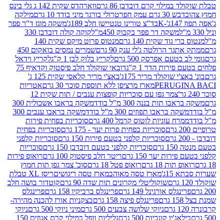
במילוי קרם דובדבן 86 גרם
ווארהדס שקית 142 ג גלי בינס
בש 30 גרם עמק חפר
טרולי בורגר מיני בודד 10 גרם
מילקה
K
בד"צ טורינו טנטיישן חלב 189ג'
משקה מוגז ד"ר פפר
משקה דר פפר בקבוק 450מ"ל
קוקה קולה דובדבן 330
 גוד שקית 140 גרם
מנטוס פרוט מיקס שקית 140
ר הרולטה ג'לי ענק 90 גרם
שמרים נמסים בואקום 450
בטעם אפרסק 500 גרם
לקריץ בלוק לבן 1 ק"ג
לקריץ וידאל
ירות הדר 1 ק"ג
דובאי שוקולד חלב פיסטוק וקדאיף 75
י שוקולד מריר 175ג'
באצ'י מריר קלאסי שקית 125 ג'
PERUGI
מארז מרציפן ללא תוספת סוכר 30 גרם
אטריות
צמר גפן עם סוכריות קופצות ענבים / תות שקית 12
 תות בננה 300 מ"ל בודד
משקה בראבו אשכולית 300
ה בראבו תפוזים 300 מ"ל בודד
משקה בראבו ענבים 300
רח עוגיות לוטוס קרמל 400 גרם
סוכריות בפחית פירות
סוכריות בפחית פרות יער - 175 גרם
סוכריות בפחית
סוכריות קלפני בטעם פירות 150 גרם
סוכריות קלפני
גרם
סוכריות קלפני בטעם דובדבן 150 גרם
סוכריות
רות יער 150 גרם
ריטר חלב פיסטוק 100 גרם
רואופ פירות
תות 18 גרם
רואופ פטל 18 גרם
סוכ' צמר גפן תות חמוץ
1ג'
מארז טסה מאוהב
מארז טסה ריגושים
ריסז XL טבלת
שוקוליטלי מקרונים תות שדה 90 גרם
קוטדור בושה חלב
גלס אורגינל 149 גרם
פרינגלס ברביקיו 158 גרם
פרינגלס
פרינגלס פיצה 158 גרם
בצקניות אורז להכנה מהירה-
ניוקי שלושה צבעים 500 גרם
מיני ניוקי 500 גרם
ניוקי
ג'יו קונכיות 500 גרם
גליליות וופל במילוי קרם אגוזים 150