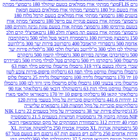
וצ'י ממתקי אורז ממולאים בטעם שוקולד 180 גרם
מוצ'י ממתק
180 גרם
מוצ'י ממתקי אורז ממולאים בטעם חמאת
מוצ'י ממתקי אורז ממולאים בטעם קרמל מלוח 180
תק אורז בטעם פנקייק עם מייפל 180 גרם
מוצ'י ממתק אורז
18 גרם
מוצ'י ממתק אורז בטעם עוגת גבינה ותותים 180
תק אורז בטעם תה מאצ'ה וחלב 180 גרם
אמיצ'לי קרם חלב
סוכריות 100 גרם
ממרח דובאי פטל חלבי 500 גרם
קרמבה
פרורי קראמבל 400 גרם
רוטב פירות יער 300 מ"ל
רוטב
 300 מ"ל
רוטב נוצ'יטלו חלבי 300 מ"ל
מלית פירות יער
דבן אמרנה בסירופ 300 גרם
מילוי קינמון 500 גרם
קרם
קרמו ריו 500 גרם
קרם פטל למילוי מקרון 500 ג'
סניידרס
טעם צ'דר 319 גרם
מלו מרשמלו טוויסט מילוי תפוח 63
לו טוויסט מילוי תפוז 63 גרם
לקקן פיןפופ-פירות צובע לשון
מרשמלו גלידה 100 גרם
מרשמלו גלידה 25 גרם
מלו פלוס
עוני 100 גרם
מלו פלוס מרשמלו מיני ורוד לבן 100 גרם
מלו
 מילוי תות 63 גרם
שוקולד דובאי 60 גרם
לואקר אגוז 90
ו 90 גרם
לקקן פיןפופ 10 יח' 170 גרם
אוראו קלאסי מארז
לוקיטוס סוכריות על מקל בטעמי פירות 120
סוכריות על מקל חמוצות 120 גרם
מארס שלישייה
פירות יער 38 גרם
סוכריה על מקל בטעמים 22 גרם
NIK L
מסטיק חמישיות בטעמים 21.5 גרם
מסטיק
מזוודת הממתקים של מקס וטסה
מאפין דובאי
יה XL מסטיק אבטיח 250 מ"ל
משקה אנרגיה XL
2 מ"ל
גם דיפ בטעם תות 67 גרם
גם דיפ בטעם פטל 67
ס ריינבואו פירות 37.5 גרם
טובלרון חלב 360ג'
לקריץ ונקו