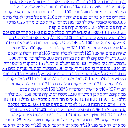
 216 גרם
ד"ר גרארד מאסטר פיס וופל ממולא בקרם
שוקולד חלב 114 גרם
ד"ר גרארד סימול שוקולד חלב
וזי לוז וופל פריך 100 גרם
ד"ר גרארד פתי-בר דאבל קרם
לא בקרם בטעם שוקולד חלב 216 גרם
בונ' מרסי לאבלי מיקס
בליז שוקולד לבן 185ג'
מרסי שקית פטיט מריר 125ג'
מרסי
ב 125ג'
מרסי שקית פטיט קפה
505399010
לינדט לינדור טבלה פיסטוק 100ג'
קינדר שוקוצ'יפס
ילקה תות יוגורט 100ג' - K
מילקה אוראו סנדוויץ' 92 ג' -
בן 100 ג' - K
מילקה שוקולד חלב עם פצפוצי אורז 100ג'
ה אוראו 100ג' K
מילקה לוטוס ביסקוף 90ג' - K
מרסי
אנץ' 125ג'
מרסי לאבליז קרמי 185ג'
פררו דופלו צ'וקנאט
 שלוקים להקפאה בצורת נחש 280 מ"ל
פרוטיז פירות 300
י בשקית 300 גרם
פרינגלס אורגינל 165 גרם
קנדי בייטס ירוק
קנדי בייטס מתוק אדום 20 גרם
ביצת הפתעה ענקית בנים 36
ל מקל בטעמים 15 גרם
סוכריה על מקל בטעמים 15 גרם
גומי
 מנגו 311ג'
גומי מקסיקני דולצ'ה אבטיח 311ג'
גומי מקסיקני
ג'
גומי מקסיקני דולצ'ה תות 311ג'
חטיף מילקה אוראו
ליאון שוקו חמישייה 5*30ג' 150ג'
מארז טסה מגש
יקס לבן חמישייה 230ג'
מלטיזרס שקית פינוק 68ג'- K
טובלרון
BUBBLE TEA אייס תה תות אפרסק 320 מ"ל
BUBBLE
אבקת נסקוויק שוקו 280ג'
נסטלה נסקפה
פסטה ברילה חלבון פנה 400ג'
צ'ופה צופס חמוץ
דפדפי קוקוס צ'יפס קוקוס
2 גרם
דפדפי קוקוס צ'יפס קוקוס בטעם קקאו 25 גרם
ווי
 מנגו 20ג'
ווי סמארט קראנצי אננס 20ג'
ווי סמארט קראנצי