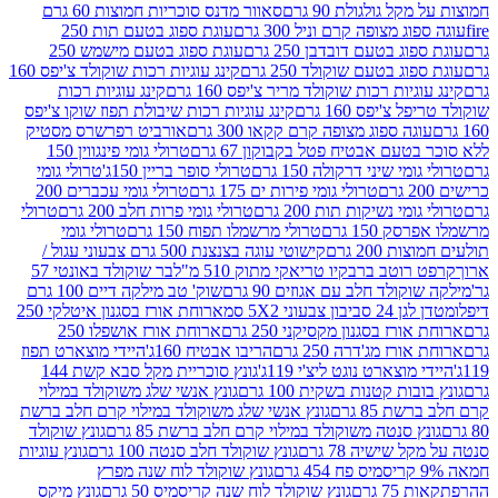
 גולגולת 90 גרם
סאוור מדנס סוכריות חמוצות 60 גרם
 מצופה קרם וניל 300 גרם
עוגת ספוג בטעם תות 250
 בטעם דובדבן 250 גרם
עוגת ספוג בטעם מישמש 250
ג בטעם שוקולד 250 גרם
קינג עוגיות רכות שוקולד צ'יפס 160
יות רכות שוקולד מריר צ'יפס 160 גרם
קינג עוגיות רכות
'יפס 160 גרם
קינג עוגיות רכות שיבולת תפוז שוקו צ'יפס
ה ספוג מצופה קרם קקאו 300 גרם
אורביט רפרשרס מסטיק
עם אבטיח פטל בקבוקון 67 גרם
טרולי גומי פינגווין 150
י שיני דרקולה 150 גרם
טרולי סופר בריין 150ג'
טרולי גומי
טרולי גומי פירות ים 175 גרם
טרולי גומי עכברים 200
י נשיקות תות 200 גרם
טרולי גומי פרות חלב 200 גרם
טרולי
150 גרם
טרולי מרשמלו תפוח 150 גרם
טרולי גומי
200 גרם
קישוטי עוגה בצנצנת 500 גרם צבעוני עגול /
טב ברבקיו טריאקי מתוק 510 מ"ל
בר שוקולד באונטי 57
ולד חלב עם אגוזים 90 גרם
שוק' טב מילקה דיים 100 גרם
יבון צבעוני 5X2 סמ
ארוחת אורז בסגנון איטלקי 250
ז בסגנון מקסיקני 250 גרם
ארוחת אורז אושפלו 250
ז מג'דרה 250 גרם
הריבו אבטיח 160ג'
היידי מוצארט תפוז
וצארט נוגט ליצ'י 119ג'
גונץ סוכריית מקל סבא קשת 144
ת קטנות בשקית 100 גרם
גונץ אנשי שלג משוקולד במילוי
85 גרם
גונץ אנשי שלג משוקולד במילוי קרם חלב ברשת
 סנטה משוקולד במילוי קרם חלב ברשת 85 גרם
גונץ שוקולד
שישיה 78 גרם
גונץ שוקולד חלב סנטה 100 גרם
גונץ עוגיות
גונץ שוקולד לוח שנה מפרץ
גרם
גונץ שוקולד לוח שנה קריסמיס 50 גרם
גונץ מיקס