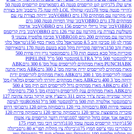
קיט קט קריסמיס סנטה 45 ג'
סמארטיס קריסמיס סנטה 50
עומד 70ג'
גונץ שוקולד LOL לוח שנה 75 גרם
בונ' זהב בצורת
תקים 170 גרם VOBRO
בונ' ירוקה בצורת עץ עם
בונ' שוק' דמויות סנטה 160 גרם
נ' שוק' גריזלי קריסמס 156 גרם VOBRO
בונ' אדומה
עץ מקרטון עם שרי 126 גרם VOBRO
בונ' בית קריסמס
 200 גרם VOBRO
10 סביבון פלסטיק צבעוני 9
טראפל בלגי מארז כסף 150ג'
טראפל בלגי
אירופה סוכריות מקל סבא בטעם מנטה 170 גרם
אירופה
סבא בטעם תות 170 גרם
מונסטר גרין זירו פחית 500
ULT
מונסטר 500 מ"ל PIPELINE
ABK
PU
לקריסמיס ידית אדומה מס' 2 300 גרם
ABK מארז מתנה
מס' 1 200 גרם
ABK מארז ממתקים לקריסמיס ידית
ABK מארז ממתקים יוקרתי לקריסמיס (מלאך) מס'
ABK מארז ממתקים גדול לקריסמיס דגם תיק מס' 4 500
קיבלר
גבינה צ'דר כתום 311 גרם
צ'יז איט קרקר גבינה צהובה 127
ולטרה תות 500 מ"ל
מונסטר 500 מ"ל ROSSI
גומי לעיסה
 גרם
בזוקה ברי 120 גרם
בזוקה מיקס 120 גרם
ג'וסי דרופ
ת טרופי 120 גרם
בזוקה טרופי 120 גרם
בזוקה פירות 120
מס כחול קריספי 107ג'
פררו רושר קריסמיס עץ אשוח
קריסמיס סנטה עומד 110ג'
הריבו דובי גומי חמוץ 175
י צ'יפס חמוץ 175ג'
בייגלה ציו מקלות תפו"א 80 גרם
בייגלה
ים 100 גרם
טרולי גומי ממולא תות 75 גרם
טרולי גומי