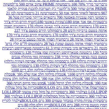
 100 גרם
משקה PRIME צהוב אדום 500 מ"ל
משקה
הנגרי ג'ק תערובת להכנת פנקייק קלאסי
ל לואקר מקסי אגוז 50 גרם
טורטינה 21 גרם
טורטינה לבן 21
 עגבניות פאסטה 700 גרם
אייס ברייקר סוכריות פטל 36
מ אנד אמס 180ג'
עוגיות באונטי 180ג'
חטיף תירס חריף צ'דר
חטיף תירס גבינת צ'דר וגבינה כחולה 170 גרם
חטיף תפוחי
ביקיו ודבש 28 גרם
מקלוני תירס בטעם צ'דר 227
 גבינת צ'דר חלפינו 170 גרם
חטיף תירס גבינת צ'דר 170
חי אדמה 28 גרם
חטיף תפוחי אדמה בטעם ברביקיו 28
וחי אדמה בטעם שמנת בצל 28 גרם
מנטוס לל"ס קלין ברט'
אוראו מיני בשקית שוקו 61.3 גרם
טונה סטארקיסט רביעיות
טונה סטארקיסט רביעיות שמן צמחי* 120 גרם
ממתק
יפוי שוקולד מריר 238 גרם
ממתק גומי מתקלף ענבים
דולה) 130 גרם
ממתק גומי מתקלף אפרסק (שקית גדולה)
ק גומי מתקלף ליצ'י (שקית גדולה) 130 גרם
ממתק גומי
(שקית גדולה) 130 גרם
טבלת מילקה חלב דיים 100ג'
דיזרט 100ג' K
טבלת מילקה חלב אגוז שלם 95ג' K
טבלת
K
טבלת מילקה חלב אגוז 90ג' K
טבלת מילקה חלב צימוק
טבלת מילקה חלב קרמל 100ג' K
מגש גומי מיקס תנתה 360
 מסולסל 336 גרם BOULOS
סוכריות על מקל עגולות
 גרם
סוכריות על מקל בורג צבעוני LOLLIPOP
סוכריות על מקל מסולסלות LOLLIPOP בצילנדר 360
ות מקרון במבחר טעמים 300 גרם BOULOS
צילנדר לקריץ
28 גרם BOULOS
בייק רולס מלח 80 גרם