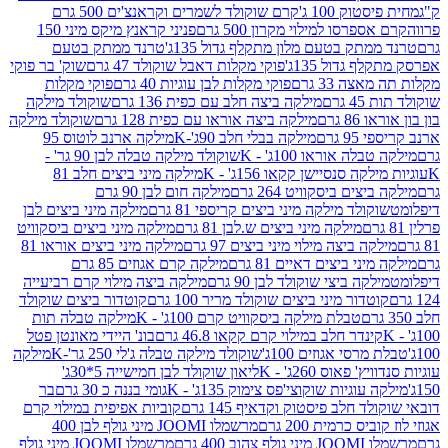
ק 100 ג'
קרם שוקולד לשמרים וקראנצ'ים 500 גרם
רסו למילוי מקרון 500 גרם
פניני קראנץ מיקס מיני 150
תק בטעם מלון מתקלף גדול 135ג'
טרנד ממתק בטעם
גדול 135ג'
פוקי מקלות דאבל שוקולד 47 גרם
שוק' בר פוקי
 33 גרם
פוקי מקלות לבן עוגיות 40 גרם
פוקי מקלות
רם
מילקה ביצה חלב עם כפית 136 גרם
שוקולד מילקה
 גרם
מילקה ביצה אוראו עם כפית 128 גרם
שוקולד מילקה
גרם
מילקה בבלי חלב 90ג'-K
מילקה ארנב לוטוס 95
ה אוראו 100ג' - K
שוקולד מילקה טבלה לבן 90 גר' -
ה סנסיישן קקאו 156ג' - K
מילקה מיני ביצים חלב 81
ים ביסקוויט 264 גרם
מילקה חום לבן 90 גרם
ולד מילקה מיני ביצים קריספי 81 גרם
מילקה מיני ביצים לבן
מילקה מיני ביצים ש.לבן 81 גרם
מילקה מיני ביצים ביסקוויט
 ביצה מילוי מיני ביצים 97 גרם
מילקה מיני ביצים אוראו 81
י ביצים דאיים 81 גרם
מילקה קרם אגוזים 85 גרם
קה ביצי שוקולד לבן 90 גרם
מילקה ביצה מילוי קרם רביעייה
דור מיני ביצים שוקולד מריר 100 גרם
קוטדור ביצים שוקולד
טבלת מילקה ביסקוויט קרם 100ג' - K
מילקה טבלה תות
נדר חלב במילוי קרם קקאו 46.8 גרם
בונ' היידי מאונטן פטל
סי אגוזים 100ג'
שוקולד מילקה טבלה ג'לי 250 גר'-K
מילקה
פאוס 260ג' - K
ליאון שוקולד לבן חמישייה 5*30ג'
וגיות שוקוצי'פס צימוק 135ג' - K
גומי בננה כ 30 גרם
בר
 חלב פיסטוק וקדאיף 145 גרם
קוביות אפיפית במילוי קרם
 כרמית 200 גרם
מרשמלו JOOMI מיני גולף לבן 400
400 גרם
מרשמלו JOOMI מיני גולף