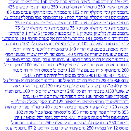
ביסקוויט לוטוס במילוי קרם לוטוס 150 גרם
גליליות וופלים
 גרם
גליליות וופלים וניל 250 גרם
היינץ מיוקטשופ 425
י מתקלף חיות 102 גרם
ממתק גומי מתקלף ענבים מנגו 85
י מתקלף אפרסק תפוז 85 גרם
ממתק גומי מתקלף ענבים 75
י מתקלף חיות 102 גרם
ממתק גומי מתקלף ענבים 75
י מתקלף אפרסק 75 גרם
ממתק גומי מתקלף ליצ'י 75
לוטיזן ביטקוין 1 ק"ג
מטבעות מולטיזן 5 ש"ח 1 ק"ג
הרשי
 מיקס 181 גרם
הרשי לבבות אקסטרה קרימי 181 גרם
הרשי
שוקולד 102 גרם
ג'ולי ראנצ'ר גומי מארז לב 107 גרם
נודלס
בטעם עוף חריף 140 גרם
אטריות להכנה מהירה ראמן
שחורה צאצ'רוני 140 גרם
צופה לקריץ שטוח צבעוני חמוץ
מץ חומץ ספריי רימון 50 גרם
עיד אומץ חומץ ספריי מטף 50
 חומץ סוכריה+גלי חמוץ 50 גרם
פררו רושר 100ג'
בוטן רביולי
ף אורז בטעם צ'לי 120 גרם
סוכ' מנטוס רול יחידה מנטה
סוכ' מנטוס רול יחידה פירות 37.5ג' -
72901
חטיפי חומוס דבאייל 200 גרם
עיד אומץ חומץ טריפל ג'ל
ברגן שוקוצ'יפס ש.לבן חמוציות 130ג'
ברגן רויאל חמאה
בונבוניירה רפאלו 240 גרם
קנדי שוגר סאוור 100 גרם תפוח
וור 100 גרם תפוח
קנדי שוגר סאוור 100 גרם
 מרסי פטיטס מיניאטור 125ג'
עיד לקקן אסלה טבילה +
לקקן פח אשפה טבילה +אבקה 40 גרם
ד"ר פפר קרם תות
 פפר קרם סודה 355 מ"ל
סאוור פאצ' פטל שקית 102
יל בטעם פאנטה 37.5 גרם
וופל ג'נסן-וופל טוסט 12 יח'
בקרסלנד-סטרופ וופל הולנדי 250 גרם
תחנת רוח וופל
קינדר שוקו בונס קריספי 67.2 גרם
גומי ענקי