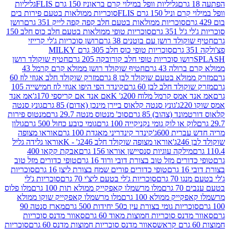
גליליות וופל במילוי קרם בראוניז 150 גרם FLIS
גליליות
יל 150 גרם FLIS
סוכריות ממולאות בטעם פירות בים
סוכריות ממולאות בטעם חלב קפה קפה לייק 351 גרם
רושן
351 גרם
סוכריות טופי ממולאות בטעם חלב כוס חלב 150
ולד רושן עם בוטנים 38 גרם
רושן סוכריות ג'לי קרייזי
סוכריות טופי כוס חלב 305 גרם MILKY
ושו סוכריות טופי חלב קורובקה 205 גרם
חטיף שוקולד רושן
לה 43 גרם
חטיף שוקולד רושן ממולא קרם קרמל 43
ולא בטעם שוקולד לבן 8 גרם
מזרק שוקולד חלב אגוזי לוז 60
לד חלב לבן 60 גרם
קינדר הפי היפו אגוזי לוז חמישייה 105
מס קרמל מלוח 200ג' K
אם אנד אם קריספי 170ג'
אמ אנד
גונץ סנטה קלאוס ביירן מינכן (אדום) 85 גרם
גונץ סנטה
ד (צהוב) 85 גרם
סוכ' מנטוס מנטה 29.7 גרם
מנטוס פירות
ק או לוק גומי נקניקייה 100 גרם
גומי כובע כחול 500 גרם
גולון
ית 600ג'
קינדר קינדריני מאגדת 100 גרם
אוראו מצופה
'
אוראו מצופה שוקולד חלב 246ג' - K
אוראו גלידה גליל
ילקה עוגיות סנסיישן אוראו 156 גרם
אבקת קקאו 400
רים מזל טוב בצורת דובי ורוד 16 גרם
טופי כדורים מזל טוב
ם
טופי כדורים פורים שמח בצורת ליצן 16 גרם
סוכריות
70 גרם
סוכריות ג'לי בטעם ליצ'י 70 גרם
סוכריות ג'לי
גרם
מלו מרשמלו קאפקייק ממולא תות 100 גרם
מלו פלוס
יק ממולא 100 גרם
מלו מרשמלו קאפקייק שוקו ממולא
יות גומי בצורת עין כ50 יחידות 500 גרם
מארז סנטה 90
נס סוכריות חמוצות מאוד 60 גרם
סאוור מדנס סוכריות
סאוור מדנס סוכריות חמוצות מדנס 60 גרם
סוכריות