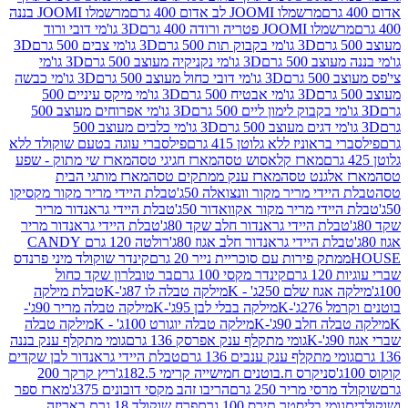
מרשמלו JOOMI לב אדום 400 גרם
מרשמלו JOOMI בננה
JOOM פטריה ורודה 400 גרם
3D גו'מי דובי ורוד
3D גו'מי בקבוק תות 500 גרם
3D גו'מי צבים 500 גרם
3D
 500 גרם
3D גו'מי נקניקיה מעוצב 500 גרם
3D גו'מי
גרם
3D גו'מי דובי כחול מעוצב 500 גרם
3D גו'מי כבשה
3D גו'מי אבטיח 500 גרם
3D גו'מי מיקס עיניים 500
3D גו'מי אפרוחים מעוצב 500
3D גו'מי כלבים מעוצב 500
ראוניז ללא גלוטן 415 גרם
פילסברי עוגה בטעם שוקולד ללא
מארז קלאסוש טסה
מארז חגיגי טסה
מארז שי מתוק - שפע
אלגנט טסה
מארז ענק ממתקים טסה
מארז מותגי הבית
ידי מריר מקור וונצואלה 50ג'
טבלת היידי מריר מקור מקסיקו
ידי מריר מקור אקוואדור 50ג'
טבלת היידי גראנדור מריר
לת היידי גראנדור חלב שקד 80ג'
טבלת היידי גראנדור מריר
ת היידי גראנדור חלב אגוז 80ג'
רולטה 120 גרם CANDY
תק פירות עם סוכריית נייר 20 גרם
קינדר שוקולד מיני פרנדס
רם
קינדר מקסי 100 גרם
בר טובלרון שקד כחול
וז שלם 250ג' - K
מילקה טבלה לו 87ג'-K
טבלת מילקה
2ג'-K
מילקה בבלי לבן 95ג'-K
מילקה טבלה מריר 90ג'-
חלב 90ג'-K
מילקה טבלה יוגורט 100ג' - K
מילקה טבלה
גומי מתקלף ענק אפרסק 136 גרם
גומי מתקלף ענק בננה
י מתקלף ענק ענבים 136 גרם
טבלת היידי גראנדור לבן שקדים
סניקרס ח.בוטנים חמישייה קרימי 182.5ג'
ריץ קרקר 200
סי מריר 250 גרם
הריבו זהב מקסי דובונים 375ג'
מארז ספר
ומי בליסטר תירס 100 גרם
פרח שוקולד 18 גרם באריזה