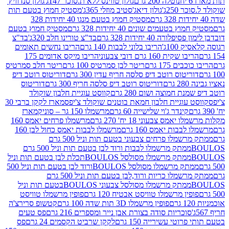
נוטלה 200 גרם
גולון טווינס ללא ת.סוכר 147ג'
גולון סנדוויץ'
250ג'
גולון דיאג'סטיב מוזלי 365ג'
מסטיק חמוץ בטעם תות
מסטיק חמוץ בטעם מנגו 40 יחידות 328
 בטעמים שונים 40 יחידות 328 גרם
מסטיק חמוץ בטעם
רה 40 יחידות 328 גרם
בד"צ טורינו חלב 320ג'
בד"צ
100ג'
הריבו בלוני לבבות 140 גרם
הריבו נחשים תאומים
שקית 160 גרם דובי צבעוני
הריבו מיקס אדומים 175
ים 175 גרם
ריטר לבן סמרטיס 100 גרם
ריטר חלב סמרטיס
יטוס רוטב דיפ סלסה חריף עדין 300 גרם
דוריטוס רוטב דיפ
ם
דוריטוס רוטב דיפ סלסה חריף 300 גרם
דוריטוס
ת חמוצה ושום 280 גרם
קווסט עוגיית חלבון שוקולד
 עוגיית חלבון חמאת בוטנים שוקולד צ'יפס
מארז לקקן ברבי 30
קינדר ג'וי שלישייה 60 גרם
מרשמלו 150 גר – סוניק
מארז
מס צבעוני 18 יח' 270 גרם
מרשמלו פרחים יאמס 160
בבות יאמס 160 גרם
מרשמלו לבבות יאמס כחול לבן 160
ממתק מרשמלו פרחים צבעוני בטעם תות וניל 500 גרם
ממתק מרשמלו לבבות ורוד לבן בטעם תות וניל 500 גרם
ממתק מרשמלו מסולסל BOULOSתכלת לבן בטעם תות וניל
ממתק מרשמלו מסולסל BOULOSורוד לבן בטעם תות וניל 500
ממתק מרשמלו כריות ורוד,לבן בטעם תות וניל 500 גרם
ממתק מרשמלו מסולסל צבעוני BOULOSבטעם תות וניל
ין מרשמלו טוויסט אבטיח 120 גרם
פופין מרשמלו טוויסט
פופין מרשמלו 3D תות שדה 100 גרם
קטשופ סרירצ'ה
סוכריות סודה בצורת אבן נייר ומספרים 216 גרם
פס טעים
טי עשירייה 150 גרם
לקקן שרביט הקסמים 24 גרם
פס