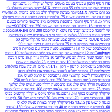
בון טבעוני בטעם בוטנים קרמל ושוקולד 55 גרם
מיקס
 ולבן 55 גרם כרמית MIX
בייגלה מצופה שוקולד לבן
בייגלה מצופה שוקולד חלב 55 גרם כרמית MIX
חטיף
עם פירות יבשים 175גר'
חטיף דגנים בתוספת אגוזים ושוקולד
חטיף גרונלה בתוספת צימוקים 175 גר'
טופי כדורים בטעם
ם
בונ' פח דמות סנטה השומר 350 גרם SORINI
מארז
ביבונצ'יק
בונ' פח משאית קריסמס 200 גרם SORINI
בובספוג
 330 מל
שק' קונפטי פי.וי.סי-סביביון מיקס צבעים
שק'
וי.סי-כד שמן מיקס צבעים
ממתק גומי מתקלף מיקס 60
י מתקלף מנגו 75 גרם
לייס בטעם כמהין שחור 90
קולד 18 גרם
צעצוע סנטה בובות עם סוכריות 8 גרם
1 קישוטי שולחן לחנוכה -כחול/זהב מיטאלי
חב' 10 כוסות
 שמח כחול/זהב מיטאלי
חב' 10 צלחות נייר ק.18 ס"מ-חנוכה
הב מיטאלי
חב' 10 צלחות נייר ק.23 ס"מ-חנוכה שמח
יטאלי
קפ' קרטון + חלון- 8/51/18 ס"מ -חנוכה שמח כחול/זהב
עוני
מארז סלסלה טסה
לוטוס קראנצ'י 380 גרם
ביסקויט קרמל לוטוס 156
לוטוס בטעם קרמל 250 גרם
גליליות וופלים לימון 250
ד איש שלג 150 גרם
סנטה וורלד סנטה,איש שלג ומלאך
סנטה וורלד סנטה קלאוס שקית 108 גרם
סנטה וורלד מיקס
 במגף 243 גרם
סנטה וורלד מיקס שוקולד קריסמס בכוס
י פינגווין 70ג'
היידי איש שלג 70ג'
היידי איש שלג 150ג'
קינדר
3xג' 45ג'
שוקולד קינדר בצורת סנטה קלאוס
קריסמיס כוכב קטן 40 ג
קינדר קריסמס שוקולד 150ג'
קינדר
בנים 75ג'
פררו קריסמס רושר כוכב 37.5 ג'
דופלו קריסמיס