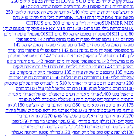
2 גרם I LOVE YOU
סוכריות בטעם קוקוס 250
ינגר קוקוס 250 גרם
צ'יפס ירקות שורש בטטה 40ג
רקות שורש סלק 40ג' -אורגני
הל משקה אנרגיה קלאסי 250
 שוקו חום 200ג'- K
סוכריות ג'ילי בוני פרוט 200 גרם
SUM
סוכריות ג'ילי בוני פרוט 200 גרם CITRUS
ילי בוני פרוט 200 גרם BERRY MIX
פופקורן בטעם שוקו
פופקורן בטעם קרמל 60 גרם OISHI
פופפולי פופקורן מוכן
פופפולי פופקורן מוכן מתוק מלוח 142 גרם
פופפולי
פלפל מלח ים 142 גרם
פופפולי פופקורן מוכן קרמל 142
ופקורן מוכן גבינה נאצו 142 גרם
פופפולי פופקורן מוכן צדר
פופפולי פופקורן מוכן צדר חלפיניו 142 גרם
פופפולי פופקורן
גרם
פופפולי פופקורן מוכן חמאה 142 גרם
קינדר בואנו
ם
גונץ בוטנים קלויים עם מלח 150 גר'
מנטוס שקית
מנטוס שקית פירות 135 גרם
מארז מקלות ביסקוויט עם
גרם
זריפה גרעיני דלעת 250 גרם
זריפה גרעיני אבטיח
ט רוטב ברביקיו אורגינל 510 מ"ל
פבורס טראפל לבן פיסטוק
טראפל שוקו 100ג'
פבורס טראפל לבן וניל 100ג'
פבורס
ג'
אנרג'י מאגדת דגנים טראפלס ושוקולד
אנרג'י מאגדת
ר
נסקוויק אבקת תות 350ג'
גולון טוסטדה ללא ת.סוכר
וסטדה ללא סוכר 350ג'
גולון אורגני ביו שוקוצ'יפס 150ג'
גולון
אג'סטיב צ'יה 270ג'
גולון אורגני ביו דיאג'סטיב ש.שועל פירות
אורגני ביו דיאג'סטיב ש.שועל שוקו 270ג'
גולון אורגני ביו
גולון מגה סנדוויץ' 250ג'
גולון אורגני ביו מריה 350ג'
סוכ'
ברים מוזרים 120ג'
סוכ' צ'ופה צ'ופס דברים מוזרים
צופס סוכ על מקל חמוץ 120ג'
ברילה פסטו ריקוטה א.מלך