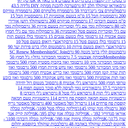
פצות בום מיקס 4 טעמים 4 גרם
אוראו אפרסק 97
ולד חלב 97 גרם
ערכה להכנת ממתק DIY גלידה 43.5
בי ג'ינג'רברד 59 גרם
ממרח מלטיזרס 200 גרם
ממרח טוויקס
בל 15 ס"מ בטעם אוכמניות 17 גרם
מסטיק חבל 15
בן 17 גרם
ממרח סניקרס 200 גרם
שוקולד רושן אורירי
מקלות גומי עם ג'לי וסוכריות בטעם פירות 36 גרם
מקלות גומי
ריות בטעם פטל ואוכמניות 36 גרם
מקלות גומי עם ג'לי חמוץ
רם
גומי בולז בטעם ענבים 15 גרם
גומי בולז בטעם תות
בולז בטעם פטל 15 גרם
קראנצ'י רואופ בטעם פטל 10
רואופ בטעם פירות 10 גרם
מנטוס קלין ברט פירות יער 90
ין ברט' מנטה 90 גרם
SC Join
SC Renew Membership
M
ממתק אצבעוני 7.5 גרם
גומי המבורגר גדול+ ג'ל חמוץ 50
גר מיני 10 גרם
גומי ואוו בקבוק מסטיק חמוץ 500 גרם
גומי
גר 500 גרם
גומי ואוו נחש פירות חמוץ 500 גרם
גומי ואוו
מוץ 500 גרם
גומי ואוו כריש אבטיח חמוץ 500 גרם
גומי
ות 500 גרם
גומי ואוו נחש אנקונדה 500 גרם
גומי ואוו כובע
רם
ראש ג'לי אבטיח 8 גרם
סוכ' מנטוס רול יחידה
אורביט גומי לעיסה ללא סוכר בטעם תפוח 14
תות 8 גרם
ראש ג'לי פטל 8 גרם
ראש ג'לי דובדבן 8
עם חמאה קופסת פח ורדים 114 גרם
עוגיות טעם חמאה
 114 גרם
רול וופל מאסטר 400 גרם
וופל מאסטר גריף
ון מגה שוקו 145ג'
מילקה טבלה פטל 100ג'-K
מילקה טבלה
ג' - K
מילקה טבלה אגוז שלם 95ג'-K
מילקה קייק אנד
מילקה טבלה צימוק אגוז 90ג'-K
מילקה טבלה דובדבן 100ג' -
ת שוקולד באהבה 48 גרם
לבבות שוקולד בקופסא יהלום