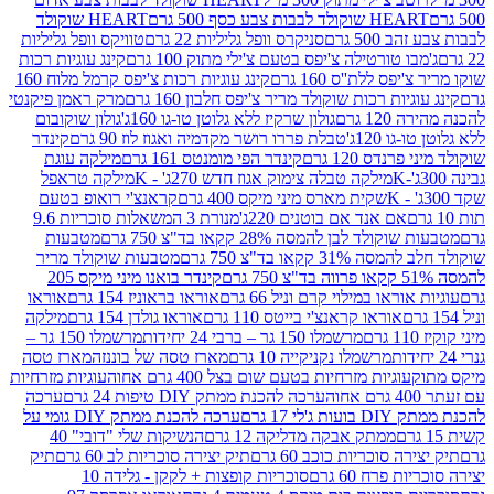
ולד לבבות צבע כסף 500 גרם
HEART שוקולד
50 גרם
סניקרס וופל גליליות 22 גרם
טוויקס וופל גליליות
ו טורטילה צ'יפס בטעם צ'ילי מתוק 100 גרם
קינג עוגיות רכות
ס ללת''ס 160 גרם
קינג עוגיות רכות צ'יפס קרמל מלוח 160
יות רכות שוקולד מריר צ'יפס חלבון 160 גרם
מרק ראמן פיקנטי
 גרם
גולון שרקיז ללא גלוטן טו-גו 160ג'
גולון שוקובום
 120ג'
טבלת פררו רושר מקדמיה ואגוז לוז 90 גרם
קינדר
נדס 120 גרם
קינדר הפי מומנטס 161 גרם
מילקה עוגת
מילקה טבלה צימוק אגוז חדש 270ג' - K
מילקה טראפל
שקית מארס מיני מיקס 400 גרם
קראנצ'י רואופ בטעם
אם אנד אם בוטנים 220ג'
מנורת 3 המשאלות סוכריות 9.6
לד לבן להמסה 28% קקאו בד"צ 750 גרם
מטבעות
 קקאו בד"צ 750 גרם
מטבעות שוקולד מריר
קינדר בואנו מיני מיקס 205
ראו במילוי קרם וניל 66 גרם
אוראו בראוניז 154 גרם
אוראו
אוראו קראנצ'י בייטס 110 גרם
אוראו גולדן 154 גרם
מילקה
מרשמלו 150 גר – ברבי 24 יחידות
מרשמלו 150 גר –
מרשמלו נקניקייה 10 גרם
מארז טסה של בוננזה
מארז טסה
עוגיות מזרחיות בטעם שום בצל 400 גרם אחוה
עוגיות מזרחיות
ערכה להכנת ממתק DIY טיפות 24 גרם
ערכה
 17 גרם
ערכה להכנת ממתק DIY גומי על
ממתק אבקה מדליקה 12 גרם
הנשיקות שלי "דובי" 40
 סוכריות כוכב 60 גרם
תיק יצירה סוכריות לב 60 גרם
תיק
פרח 60 גרם
סוכריות קופצות + לקקן - גלידה 10