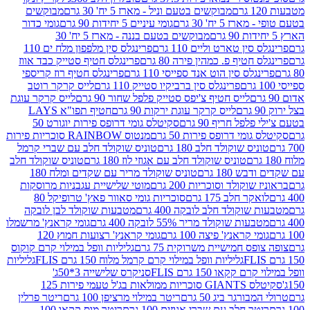
מבוקשים בטעם וניל - מארז 5 יח' 30 גרם
מבוקשים
5 יח' 30 גרם
גומי עיניים 5 יחידות 90 גרם
גומי כדור
מבוקשים בטעם בננה - מארז 5 יח' 30
ין טארט וליים 110 גרם
פרינגלס סין מלפפון מלח ים 110
חטיף פ. כמהין פירה 80 גרם
פרינגלס חטיף סטייק כבד אווז
לס סין הוט אנד ספייסי 110 גרם
פרינגלס חטיף רוז קריספי
פרינגלס סין ברביקיו סטייק 110 גרם
לייס קרקר רוטב
לייס חטיף צ'יפס סטייק פלפל שחור 90 גרם
לייס קרקר עוגת
לייס קרקר עוגת ירקות 90 גרם
חטיף תפו"א LAYS
פל חריף 90 גרם
סקיטלס גומי דרופס פירות יוגורט 50
ומי דרופס פירות 50 גרם
מנטוס RAINBOW סוכריות פירות
יס שוקולד חלב 180 גרם
טוניס שוקולד חלב עם שברי קרמל
טוניס שוקולד חלב עם אגוזי לוז 180 גרם
טוניס שוקולד חלב
 180 גרם
טוניס שוקולד מריר עם שקדים ומלח 180
וקולד וסוכריות 200 גרם
מוטי שלישיית עגבניות מרוסקות
ר חלב 175 גרם
סוכריות גומי סאוור פאץ' טרופיקל 80
וקולד חלב לובקה 400 גרם
מטבעות שוקולד לבן לובקה
ות שוקולד מריר 55% לובקה 400 גרם
גומי קראנץ' מרשמלו
י קראנץ' פיצה 100 גרם
גומי קראנץ' רצועות חמוץ 120
ס חמישיית משרוקית 75 גרם
גליליות וופל במילוי קרם קוקוס
גליליות וופל במילוי קרם קרמל מלוח 150 גרם FLIS
גליליות
קקאו 150 גרם FLIS
סניקרס שלישייה 3*50ג'
סקיטלס GIANTS סוכריות ממולאות בג'ל טעמי פירות 125
ורגר ביג 50 גרם
ריטר במילוי מרציפן 100 גרם
ריטר פרלין
ר חלב עם שברי אגוזים 100 גרם
ריטר מוס קקאו 100