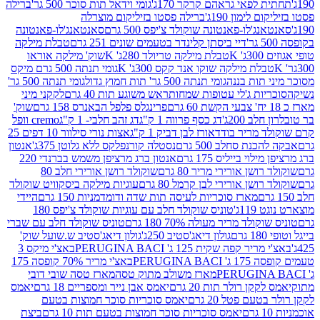
לפאי גראהם קרקר 170ג'
גומי וידאל תות סוכר 500 גר'
ברילה
לימון 190ג'
ברילה פסטו בזיליקום מוצרלה
ג'לו-פאנטונה שוקולד צ'יפס 500 גרם
סאנטאנג'לו-פאנטונה
דיי ביסתן קלינדר בטעמים שונים 251 גרם
טבלת מילקה
K
טבלת מילקה טריולד 280ג' K
שוק' מילקה אוראו
לת מילקה שוקו אנד קקס 300ג' K
גומי תנתה 500 גרם מיקס
 תות בננה
גומי תנתה 500 גר' תות חמוץ גדול
גומי תנתה 500 גר'
יות ג'לי עטופות שמחות
ראש משוגע תות 40 גרם
לקקני מיני
פרינגלס פלפל הבאנרס 158 גרם
שוק'
 200ג'
דג כסף פרווה 1 ק"ג
דג זהב חלבי- 1 ק"ג
cremo וופל
 מריר בודד
אורז לבן דביק 1 ק"ג
אצות נורי סילוור 10 דפים 25
נת סחלב 500 גרם
נסטלה קורנפלקס ללא גלוטן 375ג'
אנטון
וי בייליס 175 גרם
אנטון ברג מרציפן משמש בברנדי 220
שן אורירי מריר 80 גרם
שוקולד רושן אורירי חלב 80
ושן אורירי לבן קרמל 80 גרם
עוגיות מילקה ביסקוויט שוקולד
מארז סוכריות לעיסה תות שדה ודומדמניות 150 גרם
היידי
1ג'
טוניס שוקולד חלב עם עוגיות שוקולד צ'יפס 180
לד מריר מעולה 70% 180 גרם
טוניס שוקולד חלב עם שברי
גולון דיאג'סטיב 250ג'
גולון דיאג'סטיב ש.שועל שוק'
 קפה שקית 125 ג' PERUGINA BACI
באצ'י מיקס 3
PERUGINA
באצ'י מריר 70% קופסה 175
מארז משולב מתוק טסה
מארז טסה שובי דובי
קן רולר תות 20 גרם
יאמס אבן נייר ומספריים 18 גרם
יאמס
עם פטל 20 גרם
יאמס סוכריות סוכר חמוצות בטעם
יאמס סוכריות סוכר חמוצות בטעם תות 10 גרם
ביצת