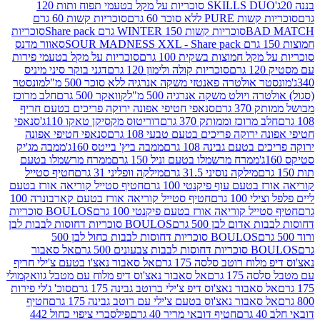
SKILLS DUO סוכריות על מקל בטעמי תפוח ותות 120
P ללא סוכר 60 גרם
סוכריות קשות 60 גרם
BAD
סוכריות קשות WINTER 150 גרם Share pack
סוכריות
סאוור מדנס
קל חמוצות בשקית 100 גרם
סוכריות על מקל בטעמי פירות
סוכריות קולה ולימון 120 גרם
דגני בוקר סיני מיניס
 אולטרה פאנטזי משקה אנרגיה ללא סוכר 500 מ"ל
מונסטר
ה ויולט משקה אנרגיה 500 מ"ל
קוואקר 500 גרם
חלב מרוכז
3 גרם
סנאפי חטיפי אפונה ירוקה פריכים בטעם חריף
 מרוכז וממותק 370 גרם
דוריטוס מקסיקן טאקו 110ג'
סנאפי
ירוקה פריכים בטעם טבעי 108 גרם
סנאפי חטיפי אפונה
בטעם גבינה 108 גרם
ממבה ביץ' בייטס 160ג'
ממבה מג'יק
ממרח מרשמלו בטעם וניל 150 גרם
ממרח מרשמלו בטעם
מילקה נוסיני 31.5 גרם
מילקה וופליני 31 גרם
חטיף סטייל
בטעם עוף פיקנטי 100 גרם
חטיף סטייל קוריאה אורז בטעם
100 גרם
חטיף סטייל קוריאה אורז בטעם קארבונרה 100
יל קוריאה אורז בטעם פיקנטי 100 גרם
BOULOS סוכריות
אדום לבן 500 גרם
BOULOS סוכריות דחוסות לבבות לבן
BOULOS סוכריות דחוסות לבבות כחול לבן 500
 צבעונים 500 גרם
אל סאבור
וח רוטב סלסה 175 גרם
אל סאבור נאצ'ו בטעם צ'ילי חריף
175 גרם
אל סאבור נאצ'וס דיפ מלוח עם מטבל גוואקמולי
סאבור נאצ'וס דיפ צ'ילי ברוטב גבינה 175 גרם
סוכ' ג'לי פירות
סאבור נאצ'וס בטעם צ'ילי עם רוטב גבינה 175 גרם
חטיף
חטיף דובאי מריר 40 גרם
פילסברי ציפוי כחול 442