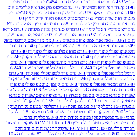
פילסברי ציפוי וניל ל.ת.סוכר 454ג'
ריסז רוטב ח.בוטנים
פי היפו חמישייה 105 גרם
צ'יטוס מק אנד צ'יז פליימינג הוט
ינדר מיקס 375ג'
הריבו לשון תוססת ל. ג'לטין 185ג'
מסטיק
ה חמוץ 60 גרם
מסטיק מנטוס תפוח ירוק חמוץ 60
גה סנדביץ שוקולד תפוז 88 גרם
ריצ סנדביץ דאבל גבינה 67
ץ דאבל לימון 67 גרם
ריצ סנדביץ גבינה מלוחה 67 גרם
אוראו
מולדת 97 גרם
אוראו תות שדה 97 גרם
אמ אנד אמס שוקו
אמ אנד אמס צהוב בוטנים 125ג'
אמ אנד אמס קריספי כחול
אמס פאוצ' חום 125ג'- K
פופפולי פופקורן 240 גרם צדר
פופקורן 240 גרם מתוק מלוח
פופפולי פופקורן 240 גרם
י פופקורן 240 גרם חמאה סינמה
פופפולי פופקורן 240 גרם
רן 240 גרם חמאה אורגני
פופפולי פופקורן 240 גרם
פופקורן 240 גרם מלח ים ופלפל
פופפולי פופקורן 240 גרם
פופפולי פופקורן 240 גרם צדר לבן
פופפולי פופקורן 240 גרם
פולי פופקורן 240 גרם חמאה מופחת שומן
פופפולי פופקורן
פופפולי פופקורן 240 גרם קינמון טוסט
פופפולי פופקורן
נסטלה 8יח אבקת שוקו מרשמלו 193.6ג'
צ'ופה צ'ופס
 מסטיק בטעם אבטיח 11 גרם
צופה צופס שערות סבתא
ירות 11 גרם
לקקן ג'ל לב תות 156 גרם
לקקן ג'ל בטעם
לקקן ג'ל בטעם קולה 156 גרם
לקקן בטעם גלידת שוקו
לקקן ברווזון בטעם תות שדה 240 גרם
מארז 8 יח' לקקן
מארז לקקן בטעם גלידת תות 200 גרם
לקקן ברבי 13
 אייק פטל כחול חמוץ 120 גרם
ROVELLI שוקולד בעיצוב
80 גרם
ROVELLI שוקולד חג שמח חום זהב חלב
שופר פלסטיק טבעי 22 ס"מ
צלחת "8 שנה טובה - 10