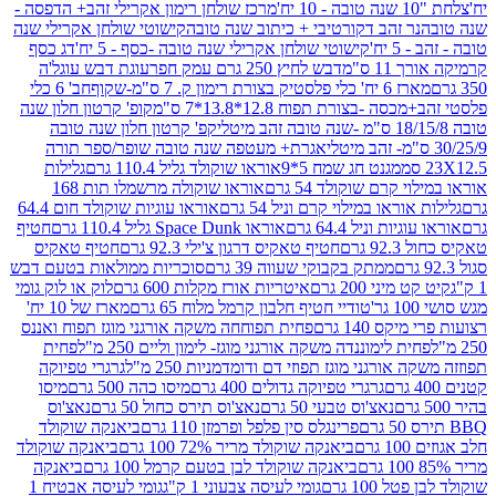
מרכז שולחן רימון אקרילי זהב+ הדפסה -
ר זהב דקורטיבי + כיתוב שנה טובה
קישוטי שולחן אקרילי שנה
יח'
קישוטי שולחן אקרילי שנה טובה -כסף - 5 יח'
דג כסף
 ס"מ
דבש לחיץ 250 גרם עמק חפר
עוגת דבש עוגל'ה
טיק בצורת רימון ק. 7 ס"מ-שקוף
חב' 6 כלי
 -בצורת תפוח 12.8*13.8*7 ס"מ
קופ' קרטון חלון שנה
קפ' קרטון חלון שנה טובה
אגרת+ מעטפה שנה טובה שופר/ספר תורה
מגנט חג שמח 5*9
אוראו שוקולד גליל 110.4 גרם
גלילות
קרם שוקולד 54 גרם
אוראו שוקולה מרשמלו תות 168
ראו במילוי קרם וניל 54 גרם
אוראו עוגיות שוקולד חום 64.4
ת וניל 64.4 גרם
אוראו Space Dunk גליל 110.4 גרם
חטיף
גרם
חטיף טאקיס דרגון צ'ילי 92.3 גרם
חטיף טאקיס
ממתק בקבוקי שעווה 39 גרם
סוכריות ממולאות בטעם דבש
יני 200 גרם
איטריות אורז מקלות 600 גרם
לוק או לוק גומי
טודיי חטיף חלבון קרמל מלוח 65 גרם
מארז של 10 יח'
ס 140 גרם
פחית תפוחחה משקה אורגני מוגז תפוח ואננס
ת לימוננדה משקה אורגני מוגז- לימון וליים 250 מ"ל
פחית
אורגני מוגז תפוזי דם ודומדמניות 250 מ"ל
גרגרי טפיוקה
גרגרי טפיוקה גדולים 400 גרם
מיסו כהה 500 גרם
מיסו
נאצ'וס טבעי 50 גרם
נאצ'וס תירס כחול 50 גרם
נאצ'וס
פרינגלס סין פלפל ופרמזן 110 גרם
ביאנקה שוקולד
ם
ביאנקה שוקולד מריר 72% 100 גרם
ביאנקה שוקולד
ביאנקה שוקולד לבן בטעם קרמל 100 גרם
ביאנקה
100 גרם
גומי לעיסה צבעוני 1 ק"ג
גומי לעיסה אבטיח 1