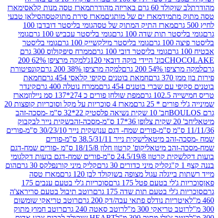
ד 60 גרם באריזה מהודרת
מארז טסה מנות קלאסי
מארז
מתמיד
מארז ים של מותגים
מארז סירת מתוקטסה
סילאן טבעי
מארז התיק המתוק של טסה
גומי בליסטר דובדבן 100
טר תות שדה 100 גרם
גומי בליסטר עכביש 100 גרם
גומי
 גרם
גומי בליסטר מילקשייק 100 גרם
גומי בליסטר
גומי בליסטר דובי 100 גרם
ממרח סיפקולוס 300 גרם
CHO
בונ' היידי בוקה דובאי 120ג'
למקה מרציפן 62% 200
54% 200 גרם
למקה מרציפן 38% 200 גרם
קונפיטורת
3 גרם
חמאת בוטנים סקיפי קלאסי 454 גרם
חמאת
עם שברי בוטנים 454 גרם
ממרח נוטלה 400 גרם
קינדר
10 גרם
מפת שולחן פורים כ 274*137 סמ ניילון
מארז
רים * 25 גרם
מארז 4 סוכריות על מקל וסוכריות קופצות 20
חב' 10 שקית נשיאה פלסטיק 22*32 ס"מ -מסכה-זהב
כה-זהב
שקית נייר לבקבוק
שקית נייר 30/23/10 ס"מ-פורים
-זהב מיטאלי
שקית נייר 38.5/31/11 ס"מ-פורים
זהב מיטאלי
קופ' קרטון חלון 18/15/8 ס"מ -פורים שמח-דגם
קית קרטון 24.5/19/8 ס"מ-פורים שמח-דגם בועות דקל
גומי
קליק מיני כדורים 30 גרם
קליק מיני קורנפלקס 30 גרם
הום
ייגלה עגול מצופה בשוקולד לבן 120 גרם
מארז טסה
'לי בטעם פטל 175 גרם
סוכריות ג'לי בטעם ענבים 175
ג'לי בטעם תות שדה 175 גרם
רוטב תיבול בטעם סריראצ'ה
ריות נודלס פתאי עבה/דק 200 גרם
רוטב טריאקי שומשום
ב טריאקי 300 מ"ל
רוטב סאטה 240 גרם
רוטב חמוץ מתוק
ב צ'ילי מתוק 300 מ"ל
HEART שוקולד לבבות צבע אדום