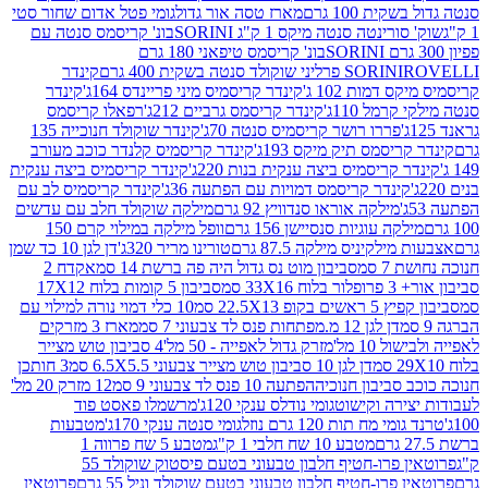
ת 100 גרם
מארז טסה אור גדול
גומי פטל אדום שחור סטי
רינטה סנטה מיקס 1 ק"ג SORINI
בונ' קריסמס סנטה עם
בונ' קריסמס טיפאני 180 גרם
גרם
SORINI
קינדר
דמות 102 ג'
קינדר קריסמיס מיני פריינדס 164ג'
קינדר
מל 110ג'
קינדר קריסמס גרביים 212ג'
רפאלו קריסמס
פררו רושר קריסמיס סנטה 70ג'
קינדר שוקולד חנוכייה 135
יסמס תיק מיקס 193ג'
קינדר קריסמיס קלנדר כוכב מעורב
 קריסמיס ביצה ענקית בנות 220ג'
קינדר קריסמיס ביצה ענקית
ינדר קריסמס דמויות עם הפתעה 36ג'
קינדר קריסמיס לב עם
מילקה אוראו סנדוויץ 92 גרם
מילקה שוקולד חלב עם עדשים
קה עוגיות סנסיישן 156 גרם
וופל מילקה במילוי קרם 150
לקיניס מילקה 87.5 גרם
טורינו מריר 320ג'
דן לגן 10 כד שמן
 סמ
סביבון מוט נס גדול היה פה ברשת 14 סמ
אקדח 2
33 סמ
סביבון 5 קומות בלוח 17X12
ופ 22.5X13 סמ
10 כלי דמוי נורה למילוי עם
דן לגן 12 מ.מפתחות פנס לד צבעוני 7 סמ
מארז 3 מזרקים
10 מל'
מזרק גדול לאפייה - 50 מל'
4 סביבון טוש מצייר
דן לגן 10 סביבון טוש מצייר צבעוני 6.5X5.5 סמ
3 חותכן
סביבון חנוכיה
הפתעה 10 פנס לד צבעוני 9 סמ
12 מזרק 20 מל'
ירה וקישוט
גומי נודלס ענקי 120ג'
מרשמלו פאסט פוד
 מח תות 120 גרם נוזל
גומי סנטה ענקי 170ג'
מטבעות
מטבע 10 שח חלבי 1 ק"ג
מטבע 5 שח פרווה 1
פרוטאין פרו-חטיף חלבון טבעוני בטעם פיסטוק שוקולד 55
פרו-חטיף חלבון טבעוני בטעם שוקולד וניל 55 גרם
פרוטאין