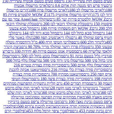
ת עשירייה 150 גרם
פס טעים בטעם אבטיח עשירייה 150
דפי מנטה תות אדום 0.6 גרם
לארבי מרשמלו אבטיח
מרשמלו לב 180ג'
לארבי מרשמלו פרח 180ג'
הריבו מרשמלו
הריבו מרשמלו אקזוטיק 175ג'
WOW Z קלסטרס פירות 85
 85 גרם
שוקולד Angel hair צמר גפן עם
טבלת שוקולד דובאי לבן 200 גרם
טבלת שוקולד דובאי
WOW Z רופ משפחתי פירות 100 גרם
מקל סבא צבעוני
 סבא כחול לבן 144 גרם
מקל סבא ורוד לבן 144 גרם
קלבי
ולד 40 גרם
גולון דיאג'סטיב תפוז 280ג'
גולון באטר פליי
ב 600 גרם
פולרטי חטיפי קרח 400 מ"ל ורוד
ממרח נוטלה
טבלת פררו רושר שוקולד מריר 70% 90 גרם
ביצת קינדר
60 גרם
מסטיק אגוגו בטעם פירות 40 יחידות 330 גרם
ריצ
טעם גבינה 91 גרם
מרשמלו כובע כחול לבן 500 גרם
מרשמלו
50 ג
מרשמלו מיני ורוד פיני 500 ג
מרשמלו גולף כחול 500
לף אדום 500 גרם
סוכריות סודה בצורת טטריס 216
סודה בצורת כלי עבודה 216 גרם
סוויטאנגו אבקה להכנת
סוויטאנגו ממתיק 700 גרם
סוכריות סודה בצורת
סוכריות סודה בצורת פיצה 180 גרם
מרשמלו חטיפי
ממרח תמרים 450 גרם קליית גת
שקית ההפתעות ממתקים
וני
טרנד לארבי מנגו וקשיו 28ג'
טרנד לארבי תות שלם מיובש
ד לארבי תות שלם מיובש שוקו 60ג'
טרנד לארבי תות שלם
6ג'
מארז ממתקים שקית הפתעה טסה
ג'מבו טורטילה
נת נאצ'ו 100 גרם
ג'מבו טורטילה צ'יפס בטעם ברביקיו
ית שימחת תורה בינונית
תערובת להכנת צ'ורוס 500ג'
פילסברי
 453 גרם
פילסברי ציפוי קרמל מלוח 453ג'
פילסברי קרם