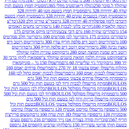
נוטלה 200 גרם
גולון טווינס ללא ת.סוכר 147ג'
גולון סנדוויץ'
250ג'
גולון דיאג'סטיב מוזלי 365ג'
מסטיק חמוץ בטעם תות
מסטיק חמוץ בטעם מנגו 40 יחידות 328
 בטעמים שונים 40 יחידות 328 גרם
מסטיק חמוץ בטעם
רה 40 יחידות 328 גרם
בד"צ טורינו חלב 320ג'
בד"צ
100ג'
הריבו בלוני לבבות 140 גרם
הריבו נחשים תאומים
שקית 160 גרם דובי צבעוני
הריבו מיקס אדומים 175
ים 175 גרם
ריטר לבן סמרטיס 100 גרם
ריטר חלב סמרטיס
יטוס רוטב דיפ סלסה חריף עדין 300 גרם
דוריטוס רוטב דיפ
ם
דוריטוס רוטב דיפ סלסה חריף 300 גרם
דוריטוס
ת חמוצה ושום 280 גרם
קווסט עוגיית חלבון שוקולד
 עוגיית חלבון חמאת בוטנים שוקולד צ'יפס
מארז לקקן ברבי 30
קינדר ג'וי שלישייה 60 גרם
מרשמלו 150 גר – סוניק
מארז
מס צבעוני 18 יח' 270 גרם
מרשמלו פרחים יאמס 160
בבות יאמס 160 גרם
מרשמלו לבבות יאמס כחול לבן 160
ממתק מרשמלו פרחים צבעוני בטעם תות וניל 500 גרם
ממתק מרשמלו לבבות ורוד לבן בטעם תות וניל 500 גרם
ממתק מרשמלו מסולסל BOULOSתכלת לבן בטעם תות וניל
ממתק מרשמלו מסולסל BOULOSורוד לבן בטעם תות וניל 500
ממתק מרשמלו כריות ורוד,לבן בטעם תות וניל 500 גרם
ממתק מרשמלו מסולסל צבעוני BOULOSבטעם תות וניל
ין מרשמלו טוויסט אבטיח 120 גרם
פופין מרשמלו טוויסט
פופין מרשמלו 3D תות שדה 100 גרם
קטשופ סרירצ'ה
סוכריות סודה בצורת אבן נייר ומספרים 216 גרם
פס טעים
טי עשירייה 150 גרם
לקקן שרביט הקסמים 24 גרם
פס