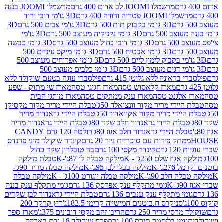
מרשמלו JOOMI לב אדום 400 גרם
מרשמלו JOOMI בננה
JOOM פטריה ורודה 400 גרם
3D גו'מי דובי ורוד
3D גו'מי בקבוק תות 500 גרם
3D גו'מי צבים 500 גרם
3D
 500 גרם
3D גו'מי נקניקיה מעוצב 500 גרם
3D גו'מי
גרם
3D גו'מי דובי כחול מעוצב 500 גרם
3D גו'מי כבשה
3D גו'מי אבטיח 500 גרם
3D גו'מי מיקס עיניים 500
3D גו'מי אפרוחים מעוצב 500
3D גו'מי כלבים מעוצב 500
ראוניז ללא גלוטן 415 גרם
פילסברי עוגה בטעם שוקולד ללא
מארז קלאסוש טסה
מארז חגיגי טסה
מארז שי מתוק - שפע
אלגנט טסה
מארז ענק ממתקים טסה
מארז מותגי הבית
ידי מריר מקור וונצואלה 50ג'
טבלת היידי מריר מקור מקסיקו
ידי מריר מקור אקוואדור 50ג'
טבלת היידי גראנדור מריר
לת היידי גראנדור חלב שקד 80ג'
טבלת היידי גראנדור מריר
ת היידי גראנדור חלב אגוז 80ג'
רולטה 120 גרם CANDY
תק פירות עם סוכריית נייר 20 גרם
קינדר שוקולד מיני פרנדס
רם
קינדר מקסי 100 גרם
בר טובלרון שקד כחול
וז שלם 250ג' - K
מילקה טבלה לו 87ג'-K
טבלת מילקה
2ג'-K
מילקה בבלי לבן 95ג'-K
מילקה טבלה מריר 90ג'-
חלב 90ג'-K
מילקה טבלה יוגורט 100ג' - K
מילקה טבלה
גומי מתקלף ענק אפרסק 136 גרם
גומי מתקלף ענק בננה
י מתקלף ענק ענבים 136 גרם
טבלת היידי גראנדור לבן שקדים
סניקרס ח.בוטנים חמישייה קרימי 182.5ג'
ריץ קרקר 200
סי מריר 250 גרם
הריבו זהב מקסי דובונים 375ג'
מארז ספר
ומי בליסטר תירס 100 גרם
פרח שוקולד 18 גרם באריזה