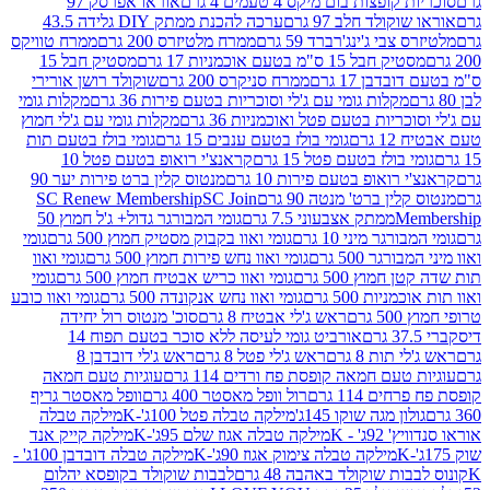
פצות בום מיקס 4 טעמים 4 גרם
אוראו אפרסק 97
ולד חלב 97 גרם
ערכה להכנת ממתק DIY גלידה 43.5
בי ג'ינג'רברד 59 גרם
ממרח מלטיזרס 200 גרם
ממרח טוויקס
בל 15 ס"מ בטעם אוכמניות 17 גרם
מסטיק חבל 15
בן 17 גרם
ממרח סניקרס 200 גרם
שוקולד רושן אורירי
מקלות גומי עם ג'לי וסוכריות בטעם פירות 36 גרם
מקלות גומי
ריות בטעם פטל ואוכמניות 36 גרם
מקלות גומי עם ג'לי חמוץ
רם
גומי בולז בטעם ענבים 15 גרם
גומי בולז בטעם תות
בולז בטעם פטל 15 גרם
קראנצ'י רואופ בטעם פטל 10
רואופ בטעם פירות 10 גרם
מנטוס קלין ברט פירות יער 90
ין ברט' מנטה 90 גרם
SC Join
SC Renew Membership
M
ממתק אצבעוני 7.5 גרם
גומי המבורגר גדול+ ג'ל חמוץ 50
גר מיני 10 גרם
גומי ואוו בקבוק מסטיק חמוץ 500 גרם
גומי
גר 500 גרם
גומי ואוו נחש פירות חמוץ 500 גרם
גומי ואוו
מוץ 500 גרם
גומי ואוו כריש אבטיח חמוץ 500 גרם
גומי
ות 500 גרם
גומי ואוו נחש אנקונדה 500 גרם
גומי ואוו כובע
רם
ראש ג'לי אבטיח 8 גרם
סוכ' מנטוס רול יחידה
אורביט גומי לעיסה ללא סוכר בטעם תפוח 14
תות 8 גרם
ראש ג'לי פטל 8 גרם
ראש ג'לי דובדבן 8
עם חמאה קופסת פח ורדים 114 גרם
עוגיות טעם חמאה
 114 גרם
רול וופל מאסטר 400 גרם
וופל מאסטר גריף
ון מגה שוקו 145ג'
מילקה טבלה פטל 100ג'-K
מילקה טבלה
ג' - K
מילקה טבלה אגוז שלם 95ג'-K
מילקה קייק אנד
מילקה טבלה צימוק אגוז 90ג'-K
מילקה טבלה דובדבן 100ג' -
ת שוקולד באהבה 48 גרם
לבבות שוקולד בקופסא יהלום