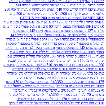
2 גרם I LOVE YOU
סוכריות בטעם קוקוס 250
ינגר קוקוס 250 גרם
צ'יפס ירקות שורש בטטה 40ג
רקות שורש סלק 40ג' -אורגני
הל משקה אנרגיה קלאסי 250
 שוקו חום 200ג'- K
סוכריות ג'ילי בוני פרוט 200 גרם
SUM
סוכריות ג'ילי בוני פרוט 200 גרם CITRUS
ילי בוני פרוט 200 גרם BERRY MIX
פופקורן בטעם שוקו
פופקורן בטעם קרמל 60 גרם OISHI
פופפולי פופקורן מוכן
פופפולי פופקורן מוכן מתוק מלוח 142 גרם
פופפולי
פלפל מלח ים 142 גרם
פופפולי פופקורן מוכן קרמל 142
ופקורן מוכן גבינה נאצו 142 גרם
פופפולי פופקורן מוכן צדר
פופפולי פופקורן מוכן צדר חלפיניו 142 גרם
פופפולי פופקורן
גרם
פופפולי פופקורן מוכן חמאה 142 גרם
קינדר בואנו
ם
גונץ בוטנים קלויים עם מלח 150 גר'
מנטוס שקית
מנטוס שקית פירות 135 גרם
מארז מקלות ביסקוויט עם
גרם
זריפה גרעיני דלעת 250 גרם
זריפה גרעיני אבטיח
ט רוטב ברביקיו אורגינל 510 מ"ל
פבורס טראפל לבן פיסטוק
טראפל שוקו 100ג'
פבורס טראפל לבן וניל 100ג'
פבורס
ג'
אנרג'י מאגדת דגנים טראפלס ושוקולד
אנרג'י מאגדת
ר
נסקוויק אבקת תות 350ג'
גולון טוסטדה ללא ת.סוכר
וסטדה ללא סוכר 350ג'
גולון אורגני ביו שוקוצ'יפס 150ג'
גולון
אג'סטיב צ'יה 270ג'
גולון אורגני ביו דיאג'סטיב ש.שועל פירות
אורגני ביו דיאג'סטיב ש.שועל שוקו 270ג'
גולון אורגני ביו
גולון מגה סנדוויץ' 250ג'
גולון אורגני ביו מריה 350ג'
סוכ'
ברים מוזרים 120ג'
סוכ' צ'ופה צ'ופס דברים מוזרים
צופס סוכ על מקל חמוץ 120ג'
ברילה פסטו ריקוטה א.מלך