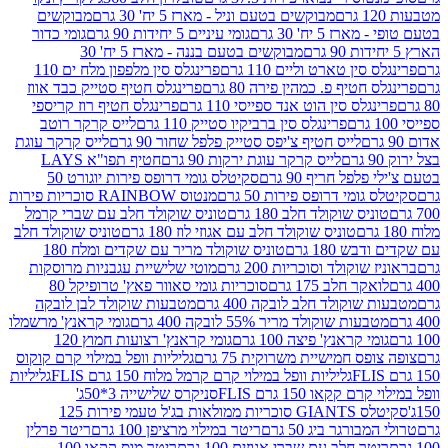
מבוקשים בטעם וניל - מארז 5 יח' 30 גרם
מבוקשים
5 יח' 30 גרם
גומי עיניים 5 יחידות 90 גרם
גומי כדור
מבוקשים בטעם בננה - מארז 5 יח' 30
ין טארט וליים 110 גרם
פרינגלס סין מלפפון מלח ים 110
חטיף פ. כמהין פירה 80 גרם
פרינגלס חטיף סטייק כבד אווז
לס סין הוט אנד ספייסי 110 גרם
פרינגלס חטיף רוז קריספי
פרינגלס סין ברביקיו סטייק 110 גרם
לייס קרקר רוטב
לייס חטיף צ'יפס סטייק פלפל שחור 90 גרם
לייס קרקר עוגת
לייס קרקר עוגת ירקות 90 גרם
חטיף תפו"א LAYS
פל חריף 90 גרם
סקיטלס גומי דרופס פירות יוגורט 50
ומי דרופס פירות 50 גרם
מנטוס RAINBOW סוכריות פירות
יס שוקולד חלב 180 גרם
טוניס שוקולד חלב עם שברי קרמל
טוניס שוקולד חלב עם אגוזי לוז 180 גרם
טוניס שוקולד חלב
 180 גרם
טוניס שוקולד מריר עם שקדים ומלח 180
וקולד וסוכריות 200 גרם
מוטי שלישיית עגבניות מרוסקות
ר חלב 175 גרם
סוכריות גומי סאוור פאץ' טרופיקל 80
וקולד חלב לובקה 400 גרם
מטבעות שוקולד לבן לובקה
ות שוקולד מריר 55% לובקה 400 גרם
גומי קראנץ' מרשמלו
י קראנץ' פיצה 100 גרם
גומי קראנץ' רצועות חמוץ 120
ס חמישיית משרוקית 75 גרם
גליליות וופל במילוי קרם קוקוס
גליליות וופל במילוי קרם קרמל מלוח 150 גרם FLIS
גליליות
קקאו 150 גרם FLIS
סניקרס שלישייה 3*50ג'
סקיטלס GIANTS סוכריות ממולאות בג'ל טעמי פירות 125
ורגר ביג 50 גרם
ריטר במילוי מרציפן 100 גרם
ריטר פרלין
ר חלב עם שברי אגוזים 100 גרם
ריטר מוס קקאו 100