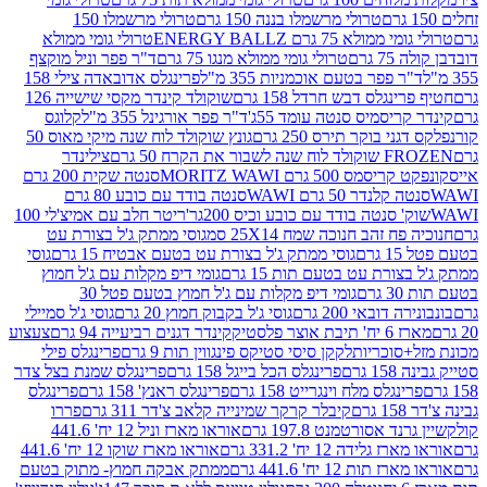
טרולי מרשמלו בננה 150 גרם
טרולי מרשמלו 150
לא 75 גרם ENERGY BALLZ
טרולי גומי ממולא
גרם
טרולי גומי ממולא מנגו 75 גרם
ד"ר פפר וניל מוקצף
 פפר בטעם אוכמניות 355 מ"ל
פרינגלס אדובאדה צילי 158
נגלס דבש חרדל 158 גרם
שוקולד קינדר מקסי שישייה 126
ריסמיס סנטה עומד 55ג'
ד"ר פפר אורגינל 355 מ"ל
קלוגס
 בוקר תירס 250 גרם
גונץ שוקולד לוח שנה מיקי מאוס 50
 את הקרח 50 גרם
צילינדר
50 גרם MORITZ WAWI
סנטה שקית 200 גרם
לנדר 50 גרם WAWI
סנטה בודד עם כובע 80 גרם
 סנטה בודד עם כובע וכיס 200גר'
ריטר חלב עם אמיצ'לי 100
 זהב חנוכה שמח 25X14 סמ
גוסי ממתק ג'ל בצורת עט
ם
גוסי ממתק ג'ל בצורת עט בטעם אבטיח 15 גרם
גוסי
ורת עט בטעם תות 15 גרם
גומי דיפ מקלות עם ג'ל חמוץ
ם
גומי דיפ מקלות עם ג'ל חמוץ בטעם פטל 30
דובאי 200 גרם
גוסי ג'ל בקבוק חמוץ 20 גרם
גוסי ג'ל סמיילי
וצר פלסטיק
קינדר דגנים רביעייה 94 גרם
צעצוע
סוכריות
לקקן סיסי סטיקס פינגווין תות 9 גרם
פרינגלס פילי
רם
פרינגלס הכל בייגל 158 גרם
פרינגלס שמנת בצל צדר
נגלס מלח וינגרייט 158 גרם
פרינגלס ראנץ' 158 גרם
פרינגלס
קיבלר קרקר שמינייה קלאב צ'דר 311 גרם
פררו
אסורטמנט 197.8 גרם
אוראו מארז וניל 12 יח' 441.6
ידה 12 יח' 331.2 גרם
אוראו מארז שוקו 12 יח' 441.6
ת 12 יח' 441.6 גרם
ממתק אבקה חמוץ- מתוק בטעם