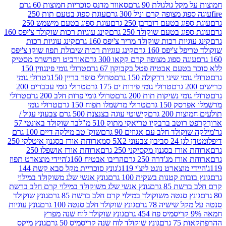
 גולגולת 90 גרם
סאוור מדנס סוכריות חמוצות 60 גרם
 מצופה קרם וניל 300 גרם
עוגת ספוג בטעם תות 250
 בטעם דובדבן 250 גרם
עוגת ספוג בטעם מישמש 250
ג בטעם שוקולד 250 גרם
קינג עוגיות רכות שוקולד צ'יפס 160
יות רכות שוקולד מריר צ'יפס 160 גרם
קינג עוגיות רכות
'יפס 160 גרם
קינג עוגיות רכות שיבולת תפוז שוקו צ'יפס
ה ספוג מצופה קרם קקאו 300 גרם
אורביט רפרשרס מסטיק
עם אבטיח פטל בקבוקון 67 גרם
טרולי גומי פינגווין 150
י שיני דרקולה 150 גרם
טרולי סופר בריין 150ג'
טרולי גומי
טרולי גומי פירות ים 175 גרם
טרולי גומי עכברים 200
י נשיקות תות 200 גרם
טרולי גומי פרות חלב 200 גרם
טרולי
150 גרם
טרולי מרשמלו תפוח 150 גרם
טרולי גומי
200 גרם
קישוטי עוגה בצנצנת 500 גרם צבעוני עגול /
טב ברבקיו טריאקי מתוק 510 מ"ל
בר שוקולד באונטי 57
ולד חלב עם אגוזים 90 גרם
שוק' טב מילקה דיים 100 גרם
יבון צבעוני 5X2 סמ
ארוחת אורז בסגנון איטלקי 250
ז בסגנון מקסיקני 250 גרם
ארוחת אורז אושפלו 250
ז מג'דרה 250 גרם
הריבו אבטיח 160ג'
היידי מוצארט תפוז
וצארט נוגט ליצ'י 119ג'
גונץ סוכריית מקל סבא קשת 144
ת קטנות בשקית 100 גרם
גונץ אנשי שלג משוקולד במילוי
85 גרם
גונץ אנשי שלג משוקולד במילוי קרם חלב ברשת
 סנטה משוקולד במילוי קרם חלב ברשת 85 גרם
גונץ שוקולד
שישיה 78 גרם
גונץ שוקולד חלב סנטה 100 גרם
גונץ עוגיות
גונץ שוקולד לוח שנה מפרץ
גרם
גונץ שוקולד לוח שנה קריסמיס 50 גרם
גונץ מיקס