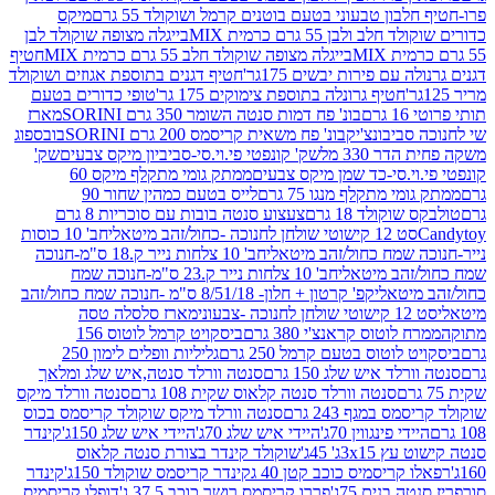
בון טבעוני בטעם בוטנים קרמל ושוקולד 55 גרם
מיקס
 ולבן 55 גרם כרמית MIX
בייגלה מצופה שוקולד לבן
בייגלה מצופה שוקולד חלב 55 גרם כרמית MIX
חטיף
עם פירות יבשים 175גר'
חטיף דגנים בתוספת אגוזים ושוקולד
חטיף גרונלה בתוספת צימוקים 175 גר'
טופי כדורים בטעם
ם
בונ' פח דמות סנטה השומר 350 גרם SORINI
מארז
ביבונצ'יק
בונ' פח משאית קריסמס 200 גרם SORINI
בובספוג
 330 מל
שק' קונפטי פי.וי.סי-סביביון מיקס צבעים
שק'
וי.סי-כד שמן מיקס צבעים
ממתק גומי מתקלף מיקס 60
י מתקלף מנגו 75 גרם
לייס בטעם כמהין שחור 90
קולד 18 גרם
צעצוע סנטה בובות עם סוכריות 8 גרם
1 קישוטי שולחן לחנוכה -כחול/זהב מיטאלי
חב' 10 כוסות
 שמח כחול/זהב מיטאלי
חב' 10 צלחות נייר ק.18 ס"מ-חנוכה
הב מיטאלי
חב' 10 צלחות נייר ק.23 ס"מ-חנוכה שמח
יטאלי
קפ' קרטון + חלון- 8/51/18 ס"מ -חנוכה שמח כחול/זהב
עוני
מארז סלסלה טסה
לוטוס קראנצ'י 380 גרם
ביסקויט קרמל לוטוס 156
לוטוס בטעם קרמל 250 גרם
גליליות וופלים לימון 250
ד איש שלג 150 גרם
סנטה וורלד סנטה,איש שלג ומלאך
סנטה וורלד סנטה קלאוס שקית 108 גרם
סנטה וורלד מיקס
 במגף 243 גרם
סנטה וורלד מיקס שוקולד קריסמס בכוס
י פינגווין 70ג'
היידי איש שלג 70ג'
היידי איש שלג 150ג'
קינדר
3xג' 45ג'
שוקולד קינדר בצורת סנטה קלאוס
קריסמיס כוכב קטן 40 ג
קינדר קריסמס שוקולד 150ג'
קינדר
בנים 75ג'
פררו קריסמס רושר כוכב 37.5 ג'
דופלו קריסמיס