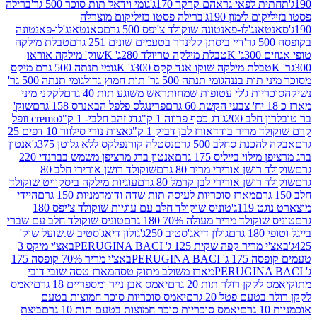
לפאי גראהם קרקר 170ג'
גומי וידאל תות סוכר 500 גר'
ברילה
לימון 190ג'
ברילה פסטו בזיליקום מוצרלה
ג'לו-פאנטונה שוקולד צ'יפס 500 גרם
סאנטאנג'לו-פאנטונה
דיי ביסתן קלינדר בטעמים שונים 251 גרם
טבלת מילקה
K
טבלת מילקה טריולד 280ג' K
שוק' מילקה אוראו
לת מילקה שוקו אנד קקס 300ג' K
גומי תנתה 500 גרם מיקס
 תות בננה
גומי תנתה 500 גר' תות חמוץ גדול
גומי תנתה 500 גר'
יות ג'לי עטופות שמחות
ראש משוגע תות 40 גרם
לקקני מיני
פרינגלס פלפל הבאנרס 158 גרם
שוק'
 200ג'
דג כסף פרווה 1 ק"ג
דג זהב חלבי- 1 ק"ג
cremo וופל
 מריר בודד
אורז לבן דביק 1 ק"ג
אצות נורי סילוור 10 דפים 25
נת סחלב 500 גרם
נסטלה קורנפלקס ללא גלוטן 375ג'
אנטון
וי בייליס 175 גרם
אנטון ברג מרציפן משמש בברנדי 220
שן אורירי מריר 80 גרם
שוקולד רושן אורירי חלב 80
ושן אורירי לבן קרמל 80 גרם
עוגיות מילקה ביסקוויט שוקולד
מארז סוכריות לעיסה תות שדה ודומדמניות 150 גרם
היידי
1ג'
טוניס שוקולד חלב עם עוגיות שוקולד צ'יפס 180
לד מריר מעולה 70% 180 גרם
טוניס שוקולד חלב עם שברי
גולון דיאג'סטיב 250ג'
גולון דיאג'סטיב ש.שועל שוק'
 קפה שקית 125 ג' PERUGINA BACI
באצ'י מיקס 3
PERUGINA
באצ'י מריר 70% קופסה 175
מארז משולב מתוק טסה
מארז טסה שובי דובי
קן רולר תות 20 גרם
יאמס אבן נייר ומספריים 18 גרם
יאמס
עם פטל 20 גרם
יאמס סוכריות סוכר חמוצות בטעם
יאמס סוכריות סוכר חמוצות בטעם תות 10 גרם
ביצת