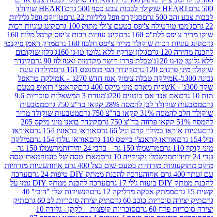
ולד לבבות צבע כסף 500 גרם
HEART שוקולד
50 גרם
סניקרס וופל גליליות 22 גרם
טוויקס וופל גליליות
ו טורטילה צ'יפס בטעם צ'ילי מתוק 100 גרם
קינג עוגיות רכות
ס ללת''ס 160 גרם
קינג עוגיות רכות צ'יפס קרמל מלוח 160
יות רכות שוקולד מריר צ'יפס חלבון 160 גרם
מרק ראמן פיקנטי
 גרם
גולון שרקיז ללא גלוטן טו-גו 160ג'
גולון שוקובום
 120ג'
טבלת פררו רושר מקדמיה ואגוז לוז 90 גרם
קינדר
נדס 120 גרם
קינדר הפי מומנטס 161 גרם
מילקה עוגת
מילקה טבלה צימוק אגוז חדש 270ג' - K
מילקה טראפל
שקית מארס מיני מיקס 400 גרם
קראנצ'י רואופ בטעם
אם אנד אם בוטנים 220ג'
מנורת 3 המשאלות סוכריות 9.6
לד לבן להמסה 28% קקאו בד"צ 750 גרם
מטבעות
 קקאו בד"צ 750 גרם
מטבעות שוקולד מריר
קינדר בואנו מיני מיקס 205
ראו במילוי קרם וניל 66 גרם
אוראו בראוניז 154 גרם
אוראו
אוראו קראנצ'י בייטס 110 גרם
אוראו גולדן 154 גרם
מילקה
מרשמלו 150 גר – ברבי 24 יחידות
מרשמלו 150 גר –
מרשמלו נקניקייה 10 גרם
מארז טסה של בוננזה
מארז טסה
עוגיות מזרחיות בטעם שום בצל 400 גרם אחוה
עוגיות מזרחיות
ערכה להכנת ממתק DIY טיפות 24 גרם
ערכה
 17 גרם
ערכה להכנת ממתק DIY גומי על
ממתק אבקה מדליקה 12 גרם
הנשיקות שלי "דובי" 40
 סוכריות כוכב 60 גרם
תיק יצירה סוכריות לב 60 גרם
תיק
פרח 60 גרם
סוכריות קופצות + לקקן - גלידה 10