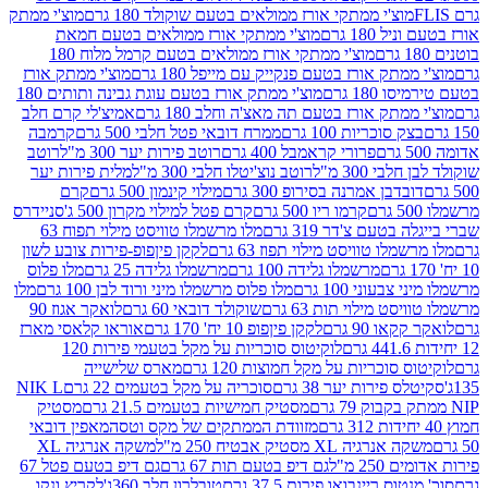
וצ'י ממתקי אורז ממולאים בטעם שוקולד 180 גרם
מוצ'י ממתק
180 גרם
מוצ'י ממתקי אורז ממולאים בטעם חמאת
מוצ'י ממתקי אורז ממולאים בטעם קרמל מלוח 180
תק אורז בטעם פנקייק עם מייפל 180 גרם
מוצ'י ממתק אורז
18 גרם
מוצ'י ממתק אורז בטעם עוגת גבינה ותותים 180
תק אורז בטעם תה מאצ'ה וחלב 180 גרם
אמיצ'לי קרם חלב
סוכריות 100 גרם
ממרח דובאי פטל חלבי 500 גרם
קרמבה
פרורי קראמבל 400 גרם
רוטב פירות יער 300 מ"ל
רוטב
 300 מ"ל
רוטב נוצ'יטלו חלבי 300 מ"ל
מלית פירות יער
דבן אמרנה בסירופ 300 גרם
מילוי קינמון 500 גרם
קרם
קרמו ריו 500 גרם
קרם פטל למילוי מקרון 500 ג'
סניידרס
טעם צ'דר 319 גרם
מלו מרשמלו טוויסט מילוי תפוח 63
לו טוויסט מילוי תפוז 63 גרם
לקקן פיןפופ-פירות צובע לשון
מרשמלו גלידה 100 גרם
מרשמלו גלידה 25 גרם
מלו פלוס
עוני 100 גרם
מלו פלוס מרשמלו מיני ורוד לבן 100 גרם
מלו
 מילוי תות 63 גרם
שוקולד דובאי 60 גרם
לואקר אגוז 90
ו 90 גרם
לקקן פיןפופ 10 יח' 170 גרם
אוראו קלאסי מארז
לוקיטוס סוכריות על מקל בטעמי פירות 120
סוכריות על מקל חמוצות 120 גרם
מארס שלישייה
פירות יער 38 גרם
סוכריה על מקל בטעמים 22 גרם
NIK L
מסטיק חמישיות בטעמים 21.5 גרם
מסטיק
מזוודת הממתקים של מקס וטסה
מאפין דובאי
יה XL מסטיק אבטיח 250 מ"ל
משקה אנרגיה XL
2 מ"ל
גם דיפ בטעם תות 67 גרם
גם דיפ בטעם פטל 67
ס ריינבואו פירות 37.5 גרם
טובלרון חלב 360ג'
לקריץ ונקו