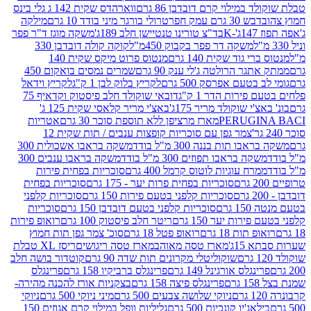
במילוי קרם דובדבן 86 גרם
ווארהדס שקית 142 ג גלי בינס
בש 30 גרם עמק חפר
טרולי בורגר מיני בודד 10 גרם
מילקה
K
בד"צ טורינו טנטיישן חלב 189ג'
משקה מוגז ד"ר פפר
משקה דר פפר בקבוק 450מ"ל
קוקה קולה דובדבן 330
 גוד שקית 140 גרם
מנטוס פרוט מיקס שקית 140
ר הרולטה ג'לי ענק 90 גרם
שמרים נמסים בואקום 450
בטעם אפרסק 500 גרם
לקריץ בלוק לבן 1 ק"ג
לקריץ וידאל
ירות הדר 1 ק"ג
דובאי שוקולד חלב פיסטוק וקדאיף 75
י שוקולד מריר 175ג'
באצ'י מריר קלאסי שקית 125 ג'
PERUGI
מארז מרציפן ללא תוספת סוכר 30 גרם
אטריות
צמר גפן עם סוכריות קופצות ענבים / תות שקית 12
 תות בננה 300 מ"ל בודד
משקה בראבו אשכולית 300
ה בראבו תפוזים 300 מ"ל בודד
משקה בראבו ענבים 300
רח עוגיות לוטוס קרמל 400 גרם
סוכריות בפחית פירות
סוכריות בפחית פרות יער - 175 גרם
סוכריות בפחית
סוכריות קלפני בטעם פירות 150 גרם
סוכריות קלפני
גרם
סוכריות קלפני בטעם דובדבן 150 גרם
סוכריות
רות יער 150 גרם
ריטר חלב פיסטוק 100 גרם
רואופ פירות
תות 18 גרם
רואופ פטל 18 גרם
סוכ' צמר גפן תות חמוץ
1ג'
מארז טסה מאוהב
מארז טסה ריגושים
ריסז XL טבלת
שוקוליטלי מקרונים תות שדה 90 גרם
קוטדור בושה חלב
גלס אורגינל 149 גרם
פרינגלס ברביקיו 158 גרם
פרינגלס
פרינגלס פיצה 158 גרם
בצקניות אורז להכנה מהירה-
ניוקי שלושה צבעים 500 גרם
מיני ניוקי 500 גרם
ניוקי
ג'יו קונכיות 500 גרם
גליליות וופל במילוי קרם אגוזים 150