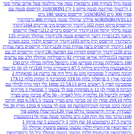
ת 100 גרם
מארז טסה אור גדול
גומי פטל אדום שחור סטי
רינטה סנטה מיקס 1 ק"ג SORINI
בונ' קריסמס סנטה עם
בונ' קריסמס טיפאני 180 גרם
גרם
SORINI
קינדר
דמות 102 ג'
קינדר קריסמיס מיני פריינדס 164ג'
קינדר
מל 110ג'
קינדר קריסמס גרביים 212ג'
רפאלו קריסמס
פררו רושר קריסמיס סנטה 70ג'
קינדר שוקולד חנוכייה 135
יסמס תיק מיקס 193ג'
קינדר קריסמיס קלנדר כוכב מעורב
 קריסמיס ביצה ענקית בנות 220ג'
קינדר קריסמיס ביצה ענקית
ינדר קריסמס דמויות עם הפתעה 36ג'
קינדר קריסמיס לב עם
מילקה אוראו סנדוויץ 92 גרם
מילקה שוקולד חלב עם עדשים
קה עוגיות סנסיישן 156 גרם
וופל מילקה במילוי קרם 150
לקיניס מילקה 87.5 גרם
טורינו מריר 320ג'
דן לגן 10 כד שמן
 סמ
סביבון מוט נס גדול היה פה ברשת 14 סמ
אקדח 2
33 סמ
סביבון 5 קומות בלוח 17X12
ופ 22.5X13 סמ
10 כלי דמוי נורה למילוי עם
דן לגן 12 מ.מפתחות פנס לד צבעוני 7 סמ
מארז 3 מזרקים
10 מל'
מזרק גדול לאפייה - 50 מל'
4 סביבון טוש מצייר
דן לגן 10 סביבון טוש מצייר צבעוני 6.5X5.5 סמ
3 חותכן
סביבון חנוכיה
הפתעה 10 פנס לד צבעוני 9 סמ
12 מזרק 20 מל'
ירה וקישוט
גומי נודלס ענקי 120ג'
מרשמלו פאסט פוד
 מח תות 120 גרם נוזל
גומי סנטה ענקי 170ג'
מטבעות
מטבע 10 שח חלבי 1 ק"ג
מטבע 5 שח פרווה 1
פרוטאין פרו-חטיף חלבון טבעוני בטעם פיסטוק שוקולד 55
פרו-חטיף חלבון טבעוני בטעם שוקולד וניל 55 גרם
פרוטאין