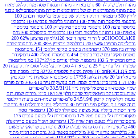
ד 60 גרם באריזה מהודרת
מארז טסה מנות קלאסי
מארז
מתמיד
מארז ים של מותגים
מארז סירת מתוקטסה
סילאן טבעי
מארז התיק המתוק של טסה
גומי בליסטר דובדבן 100
טר תות שדה 100 גרם
גומי בליסטר עכביש 100 גרם
גומי
 גרם
גומי בליסטר מילקשייק 100 גרם
גומי בליסטר
גומי בליסטר דובי 100 גרם
ממרח סיפקולוס 300 גרם
CHO
בונ' היידי בוקה דובאי 120ג'
למקה מרציפן 62% 200
54% 200 גרם
למקה מרציפן 38% 200 גרם
קונפיטורת
3 גרם
חמאת בוטנים סקיפי קלאסי 454 גרם
חמאת
עם שברי בוטנים 454 גרם
ממרח נוטלה 400 גרם
קינדר
10 גרם
מפת שולחן פורים כ 274*137 סמ ניילון
מארז
רים * 25 גרם
מארז 4 סוכריות על מקל וסוכריות קופצות 20
חב' 10 שקית נשיאה פלסטיק 22*32 ס"מ -מסכה-זהב
כה-זהב
שקית נייר לבקבוק
שקית נייר 30/23/10 ס"מ-פורים
-זהב מיטאלי
שקית נייר 38.5/31/11 ס"מ-פורים
זהב מיטאלי
קופ' קרטון חלון 18/15/8 ס"מ -פורים שמח-דגם
קית קרטון 24.5/19/8 ס"מ-פורים שמח-דגם בועות דקל
גומי
קליק מיני כדורים 30 גרם
קליק מיני קורנפלקס 30 גרם
הום
ייגלה עגול מצופה בשוקולד לבן 120 גרם
מארז טסה
'לי בטעם פטל 175 גרם
סוכריות ג'לי בטעם ענבים 175
ג'לי בטעם תות שדה 175 גרם
רוטב תיבול בטעם סריראצ'ה
ריות נודלס פתאי עבה/דק 200 גרם
רוטב טריאקי שומשום
ב טריאקי 300 מ"ל
רוטב סאטה 240 גרם
רוטב חמוץ מתוק
ב צ'ילי מתוק 300 מ"ל
HEART שוקולד לבבות צבע אדום