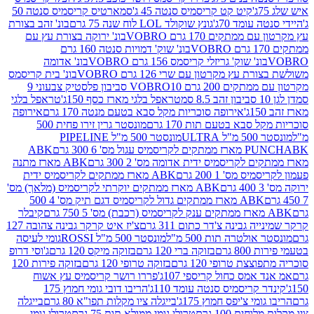
קיט קט קריסמיס סנטה 45 ג'
סמארטיס קריסמיס סנטה 50
עומד 70ג'
גונץ שוקולד LOL לוח שנה 75 גרם
בונ' זהב בצורת
תקים 170 גרם VOBRO
בונ' ירוקה בצורת עץ עם
בונ' שוק' דמויות סנטה 160 גרם
נ' שוק' גריזלי קריסמס 156 גרם VOBRO
בונ' אדומה
עץ מקרטון עם שרי 126 גרם VOBRO
בונ' בית קריסמס
 200 גרם VOBRO
10 סביבון פלסטיק צבעוני 9
טראפל בלגי מארז כסף 150ג'
טראפל בלגי
אירופה סוכריות מקל סבא בטעם מנטה 170 גרם
אירופה
סבא בטעם תות 170 גרם
מונסטר גרין זירו פחית 500
ULT
מונסטר 500 מ"ל PIPELINE
ABK
PU
לקריסמיס ידית אדומה מס' 2 300 גרם
ABK מארז מתנה
מס' 1 200 גרם
ABK מארז ממתקים לקריסמיס ידית
ABK מארז ממתקים יוקרתי לקריסמיס (מלאך) מס'
ABK מארז ממתקים גדול לקריסמיס דגם תיק מס' 4 500
קיבלר
גבינה צ'דר כתום 311 גרם
צ'יז איט קרקר גבינה צהובה 127
ולטרה תות 500 מ"ל
מונסטר 500 מ"ל ROSSI
גומי לעיסה
 גרם
בזוקה ברי 120 גרם
בזוקה מיקס 120 גרם
ג'וסי דרופ
ת טרופי 120 גרם
בזוקה טרופי 120 גרם
בזוקה פירות 120
מס כחול קריספי 107ג'
פררו רושר קריסמיס עץ אשוח
קריסמיס סנטה עומד 110ג'
הריבו דובי גומי חמוץ 175
י צ'יפס חמוץ 175ג'
בייגלה ציו מקלות תפו"א 80 גרם
בייגלה
ים 100 גרם
טרולי גומי ממולא תות 75 גרם
טרולי גומי