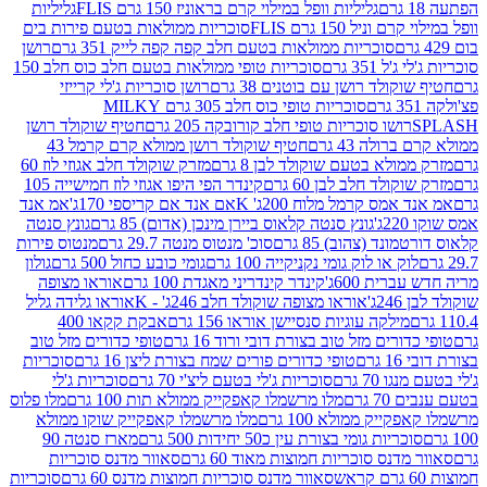
גליליות וופל במילוי קרם בראוניז 150 גרם FLIS
גליליות
יל 150 גרם FLIS
סוכריות ממולאות בטעם פירות בים
סוכריות ממולאות בטעם חלב קפה קפה לייק 351 גרם
רושן
351 גרם
סוכריות טופי ממולאות בטעם חלב כוס חלב 150
ולד רושן עם בוטנים 38 גרם
רושן סוכריות ג'לי קרייזי
סוכריות טופי כוס חלב 305 גרם MILKY
ושו סוכריות טופי חלב קורובקה 205 גרם
חטיף שוקולד רושן
לה 43 גרם
חטיף שוקולד רושן ממולא קרם קרמל 43
ולא בטעם שוקולד לבן 8 גרם
מזרק שוקולד חלב אגוזי לוז 60
לד חלב לבן 60 גרם
קינדר הפי היפו אגוזי לוז חמישייה 105
מס קרמל מלוח 200ג' K
אם אנד אם קריספי 170ג'
אמ אנד
גונץ סנטה קלאוס ביירן מינכן (אדום) 85 גרם
גונץ סנטה
ד (צהוב) 85 גרם
סוכ' מנטוס מנטה 29.7 גרם
מנטוס פירות
ק או לוק גומי נקניקייה 100 גרם
גומי כובע כחול 500 גרם
גולון
ית 600ג'
קינדר קינדריני מאגדת 100 גרם
אוראו מצופה
'
אוראו מצופה שוקולד חלב 246ג' - K
אוראו גלידה גליל
ילקה עוגיות סנסיישן אוראו 156 גרם
אבקת קקאו 400
רים מזל טוב בצורת דובי ורוד 16 גרם
טופי כדורים מזל טוב
ם
טופי כדורים פורים שמח בצורת ליצן 16 גרם
סוכריות
70 גרם
סוכריות ג'לי בטעם ליצ'י 70 גרם
סוכריות ג'לי
גרם
מלו מרשמלו קאפקייק ממולא תות 100 גרם
מלו פלוס
יק ממולא 100 גרם
מלו מרשמלו קאפקייק שוקו ממולא
יות גומי בצורת עין כ50 יחידות 500 גרם
מארז סנטה 90
נס סוכריות חמוצות מאוד 60 גרם
סאוור מדנס סוכריות
סאוור מדנס סוכריות חמוצות מדנס 60 גרם
סוכריות