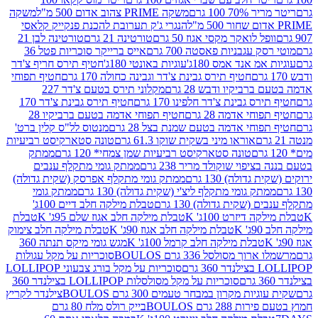
 100 גרם
משקה PRIME צהוב אדום 500 מ"ל
משקה
הנגרי ג'ק תערובת להכנת פנקייק קלאסי
ל לואקר מקסי אגוז 50 גרם
טורטינה 21 גרם
טורטינה לבן 21
 עגבניות פאסטה 700 גרם
אייס ברייקר סוכריות פטל 36
מ אנד אמס 180ג'
עוגיות באונטי 180ג'
חטיף תירס חריף צ'דר
חטיף תירס גבינת צ'דר וגבינה כחולה 170 גרם
חטיף תפוחי
ביקיו ודבש 28 גרם
מקלוני תירס בטעם צ'דר 227
 גבינת צ'דר חלפינו 170 גרם
חטיף תירס גבינת צ'דר 170
חי אדמה 28 גרם
חטיף תפוחי אדמה בטעם ברביקיו 28
וחי אדמה בטעם שמנת בצל 28 גרם
מנטוס לל"ס קלין ברט'
אוראו מיני בשקית שוקו 61.3 גרם
טונה סטארקיסט רביעיות
טונה סטארקיסט רביעיות שמן צמחי* 120 גרם
ממתק
יפוי שוקולד מריר 238 גרם
ממתק גומי מתקלף ענבים
דולה) 130 גרם
ממתק גומי מתקלף אפרסק (שקית גדולה)
ק גומי מתקלף ליצ'י (שקית גדולה) 130 גרם
ממתק גומי
(שקית גדולה) 130 גרם
טבלת מילקה חלב דיים 100ג'
דיזרט 100ג' K
טבלת מילקה חלב אגוז שלם 95ג' K
טבלת
K
טבלת מילקה חלב אגוז 90ג' K
טבלת מילקה חלב צימוק
טבלת מילקה חלב קרמל 100ג' K
מגש גומי מיקס תנתה 360
 מסולסל 336 גרם BOULOS
סוכריות על מקל עגולות
 גרם
סוכריות על מקל בורג צבעוני LOLLIPOP
סוכריות על מקל מסולסלות LOLLIPOP בצילנדר 360
ות מקרון במבחר טעמים 300 גרם BOULOS
צילנדר לקריץ
28 גרם BOULOS
בייק רולס מלח 80 גרם