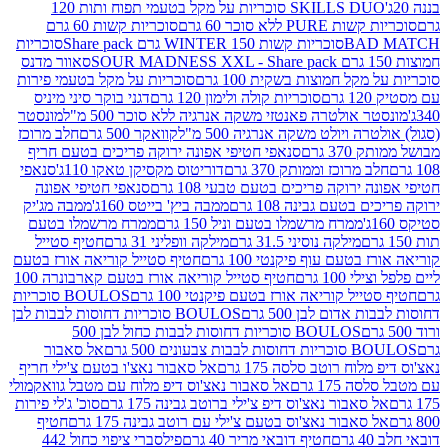
SKILLS DUO סוכריות על מקל בטעמי תפוח ותות 120
P ללא סוכר 60 גרם
סוכריות קשות 60 גרם
BAD
סוכריות קשות WINTER 150 גרם Share pack
סוכריות
סאוור מדנס
קל חמוצות בשקית 100 גרם
סוכריות על מקל בטעמי פירות
סוכריות קולה ולימון 120 גרם
דגני בוקר סיני מיניס
 אולטרה פאנטזי משקה אנרגיה ללא סוכר 500 מ"ל
מונסטר
ה ויולט משקה אנרגיה 500 מ"ל
קוואקר 500 גרם
חלב מרוכז
3 גרם
סנאפי חטיפי אפונה ירוקה פריכים בטעם חריף
 מרוכז וממותק 370 גרם
דוריטוס מקסיקן טאקו 110ג'
סנאפי
ירוקה פריכים בטעם טבעי 108 גרם
סנאפי חטיפי אפונה
בטעם גבינה 108 גרם
ממבה ביץ' בייטס 160ג'
ממבה מג'יק
ממרח מרשמלו בטעם וניל 150 גרם
ממרח מרשמלו בטעם
מילקה נוסיני 31.5 גרם
מילקה וופליני 31 גרם
חטיף סטייל
בטעם עוף פיקנטי 100 גרם
חטיף סטייל קוריאה אורז בטעם
100 גרם
חטיף סטייל קוריאה אורז בטעם קארבונרה 100
יל קוריאה אורז בטעם פיקנטי 100 גרם
BOULOS סוכריות
אדום לבן 500 גרם
BOULOS סוכריות דחוסות לבבות לבן
BOULOS סוכריות דחוסות לבבות כחול לבן 500
 צבעונים 500 גרם
אל סאבור
וח רוטב סלסה 175 גרם
אל סאבור נאצ'ו בטעם צ'ילי חריף
175 גרם
אל סאבור נאצ'וס דיפ מלוח עם מטבל גוואקמולי
סאבור נאצ'וס דיפ צ'ילי ברוטב גבינה 175 גרם
סוכ' ג'לי פירות
סאבור נאצ'וס בטעם צ'ילי עם רוטב גבינה 175 גרם
חטיף
חטיף דובאי מריר 40 גרם
פילסברי ציפוי כחול 442