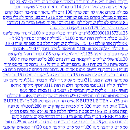
 216 גרם
ד"ר גרארד מאסטר פיס וופל ממולא בקרם
שוקולד חלב 114 גרם
ד"ר גרארד סימול שוקולד חלב
וזי לוז וופל פריך 100 גרם
ד"ר גרארד פתי-בר דאבל קרם
לא בקרם בטעם שוקולד חלב 216 גרם
בונ' מרסי לאבלי מיקס
בליז שוקולד לבן 185ג'
מרסי שקית פטיט מריר 125ג'
מרסי
ב 125ג'
מרסי שקית פטיט קפה
505399010
לינדט לינדור טבלה פיסטוק 100ג'
קינדר שוקוצ'יפס
ילקה תות יוגורט 100ג' - K
מילקה אוראו סנדוויץ' 92 ג' -
בן 100 ג' - K
מילקה שוקולד חלב עם פצפוצי אורז 100ג'
ה אוראו 100ג' K
מילקה לוטוס ביסקוף 90ג' - K
מרסי
אנץ' 125ג'
מרסי לאבליז קרמי 185ג'
פררו דופלו צ'וקנאט
 שלוקים להקפאה בצורת נחש 280 מ"ל
פרוטיז פירות 300
י בשקית 300 גרם
פרינגלס אורגינל 165 גרם
קנדי בייטס ירוק
קנדי בייטס מתוק אדום 20 גרם
ביצת הפתעה ענקית בנים 36
ל מקל בטעמים 15 גרם
סוכריה על מקל בטעמים 15 גרם
גומי
 מנגו 311ג'
גומי מקסיקני דולצ'ה אבטיח 311ג'
גומי מקסיקני
ג'
גומי מקסיקני דולצ'ה תות 311ג'
חטיף מילקה אוראו
ליאון שוקו חמישייה 5*30ג' 150ג'
מארז טסה מגש
יקס לבן חמישייה 230ג'
מלטיזרס שקית פינוק 68ג'- K
טובלרון
BUBBLE TEA אייס תה תות אפרסק 320 מ"ל
BUBBLE
אבקת נסקוויק שוקו 280ג'
נסטלה נסקפה
פסטה ברילה חלבון פנה 400ג'
צ'ופה צופס חמוץ
דפדפי קוקוס צ'יפס קוקוס
2 גרם
דפדפי קוקוס צ'יפס קוקוס בטעם קקאו 25 גרם
ווי
 מנגו 20ג'
ווי סמארט קראנצי אננס 20ג'
ווי סמארט קראנצי