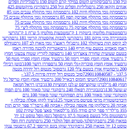
ביסקוויט לוטוס במילוי קרם לוטוס 150 גרם
גליליות וופלים
 גרם
גליליות וופלים וניל 250 גרם
היינץ מיוקטשופ 425
י מתקלף חיות 102 גרם
ממתק גומי מתקלף ענבים מנגו 85
י מתקלף אפרסק תפוז 85 גרם
ממתק גומי מתקלף ענבים 75
י מתקלף חיות 102 גרם
ממתק גומי מתקלף ענבים 75
י מתקלף אפרסק 75 גרם
ממתק גומי מתקלף ליצ'י 75
לוטיזן ביטקוין 1 ק"ג
מטבעות מולטיזן 5 ש"ח 1 ק"ג
הרשי
 מיקס 181 גרם
הרשי לבבות אקסטרה קרימי 181 גרם
הרשי
שוקולד 102 גרם
ג'ולי ראנצ'ר גומי מארז לב 107 גרם
נודלס
בטעם עוף חריף 140 גרם
אטריות להכנה מהירה ראמן
שחורה צאצ'רוני 140 גרם
צופה לקריץ שטוח צבעוני חמוץ
מץ חומץ ספריי רימון 50 גרם
עיד אומץ חומץ ספריי מטף 50
 חומץ סוכריה+גלי חמוץ 50 גרם
פררו רושר 100ג'
בוטן רביולי
ף אורז בטעם צ'לי 120 גרם
סוכ' מנטוס רול יחידה מנטה
סוכ' מנטוס רול יחידה פירות 37.5ג' -
72901
חטיפי חומוס דבאייל 200 גרם
עיד אומץ חומץ טריפל ג'ל
ברגן שוקוצ'יפס ש.לבן חמוציות 130ג'
ברגן רויאל חמאה
בונבוניירה רפאלו 240 גרם
קנדי שוגר סאוור 100 גרם תפוח
וור 100 גרם תפוח
קנדי שוגר סאוור 100 גרם
 מרסי פטיטס מיניאטור 125ג'
עיד לקקן אסלה טבילה +
לקקן פח אשפה טבילה +אבקה 40 גרם
ד"ר פפר קרם תות
 פפר קרם סודה 355 מ"ל
סאוור פאצ' פטל שקית 102
יל בטעם פאנטה 37.5 גרם
וופל ג'נסן-וופל טוסט 12 יח'
בקרסלנד-סטרופ וופל הולנדי 250 גרם
תחנת רוח וופל
קינדר שוקו בונס קריספי 67.2 גרם
גומי ענקי