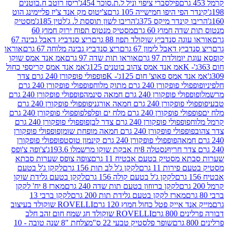
פילסברי ציפוי וניל ל.ת.סוכר 454ג'
ריסז רוטב ח.בוטנים
פי היפו חמישייה 105 גרם
צ'יטוס מק אנד צ'יז פליימינג הוט
ינדר מיקס 375ג'
הריבו לשון תוססת ל. ג'לטין 185ג'
מסטיק
ה חמוץ 60 גרם
מסטיק מנטוס תפוח ירוק חמוץ 60
גה סנדביץ שוקולד תפוז 88 גרם
ריצ סנדביץ דאבל גבינה 67
ץ דאבל לימון 67 גרם
ריצ סנדביץ גבינה מלוחה 67 גרם
אוראו
מולדת 97 גרם
אוראו תות שדה 97 גרם
אמ אנד אמס שוקו
אמ אנד אמס צהוב בוטנים 125ג'
אמ אנד אמס קריספי כחול
אמס פאוצ' חום 125ג'- K
פופפולי פופקורן 240 גרם צדר
פופקורן 240 גרם מתוק מלוח
פופפולי פופקורן 240 גרם
י פופקורן 240 גרם חמאה סינמה
פופפולי פופקורן 240 גרם
רן 240 גרם חמאה אורגני
פופפולי פופקורן 240 גרם
פופקורן 240 גרם מלח ים ופלפל
פופפולי פופקורן 240 גרם
פופפולי פופקורן 240 גרם צדר לבן
פופפולי פופקורן 240 גרם
פולי פופקורן 240 גרם חמאה מופחת שומן
פופפולי פופקורן
פופפולי פופקורן 240 גרם קינמון טוסט
פופפולי פופקורן
נסטלה 8יח אבקת שוקו מרשמלו 193.6ג'
צ'ופה צ'ופס
 מסטיק בטעם אבטיח 11 גרם
צופה צופס שערות סבתא
ירות 11 גרם
לקקן ג'ל לב תות 156 גרם
לקקן ג'ל בטעם
לקקן ג'ל בטעם קולה 156 גרם
לקקן בטעם גלידת שוקו
לקקן ברווזון בטעם תות שדה 240 גרם
מארז 8 יח' לקקן
מארז לקקן בטעם גלידת תות 200 גרם
לקקן ברבי 13
 אייק פטל כחול חמוץ 120 גרם
ROVELLI שוקולד בעיצוב
80 גרם
ROVELLI שוקולד חג שמח חום זהב חלב
שופר פלסטיק טבעי 22 ס"מ
צלחת "8 שנה טובה - 10