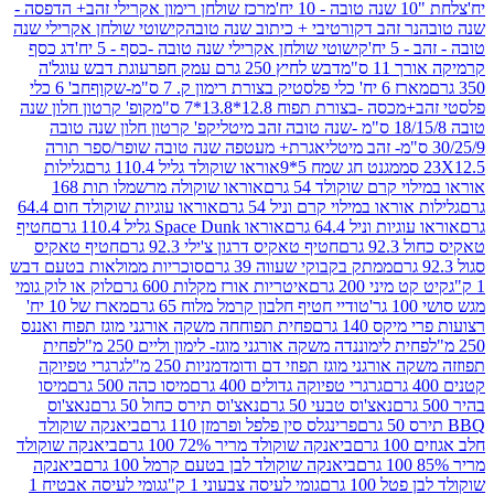
מרכז שולחן רימון אקרילי זהב+ הדפסה -
ר זהב דקורטיבי + כיתוב שנה טובה
קישוטי שולחן אקרילי שנה
יח'
קישוטי שולחן אקרילי שנה טובה -כסף - 5 יח'
דג כסף
 ס"מ
דבש לחיץ 250 גרם עמק חפר
עוגת דבש עוגל'ה
טיק בצורת רימון ק. 7 ס"מ-שקוף
חב' 6 כלי
 -בצורת תפוח 12.8*13.8*7 ס"מ
קופ' קרטון חלון שנה
קפ' קרטון חלון שנה טובה
אגרת+ מעטפה שנה טובה שופר/ספר תורה
מגנט חג שמח 5*9
אוראו שוקולד גליל 110.4 גרם
גלילות
קרם שוקולד 54 גרם
אוראו שוקולה מרשמלו תות 168
ראו במילוי קרם וניל 54 גרם
אוראו עוגיות שוקולד חום 64.4
ת וניל 64.4 גרם
אוראו Space Dunk גליל 110.4 גרם
חטיף
גרם
חטיף טאקיס דרגון צ'ילי 92.3 גרם
חטיף טאקיס
ממתק בקבוקי שעווה 39 גרם
סוכריות ממולאות בטעם דבש
יני 200 גרם
איטריות אורז מקלות 600 גרם
לוק או לוק גומי
טודיי חטיף חלבון קרמל מלוח 65 גרם
מארז של 10 יח'
ס 140 גרם
פחית תפוחחה משקה אורגני מוגז תפוח ואננס
ת לימוננדה משקה אורגני מוגז- לימון וליים 250 מ"ל
פחית
אורגני מוגז תפוזי דם ודומדמניות 250 מ"ל
גרגרי טפיוקה
גרגרי טפיוקה גדולים 400 גרם
מיסו כהה 500 גרם
מיסו
נאצ'וס טבעי 50 גרם
נאצ'וס תירס כחול 50 גרם
נאצ'וס
פרינגלס סין פלפל ופרמזן 110 גרם
ביאנקה שוקולד
ם
ביאנקה שוקולד מריר 72% 100 גרם
ביאנקה שוקולד
ביאנקה שוקולד לבן בטעם קרמל 100 גרם
ביאנקה
100 גרם
גומי לעיסה צבעוני 1 ק"ג
גומי לעיסה אבטיח 1