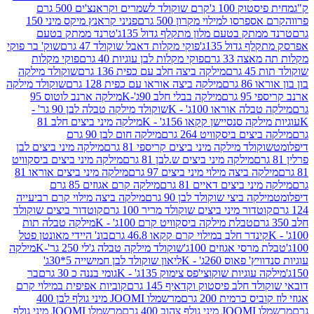
ק 100 ג'
קרם שוקולד לשמרים וקראנצ'ים 500 גרם
רסו למילוי מקרון 500 גרם
פניני קראנץ מיקס מיני 150
תק בטעם מלון מתקלף גדול 135ג'
טרנד ממתק בטעם
גדול 135ג'
פוקי מקלות דאבל שוקולד 47 גרם
שוק' בר פוקי
 33 גרם
פוקי מקלות לבן עוגיות 40 גרם
פוקי מקלות
רם
מילקה ביצה חלב עם כפית 136 גרם
שוקולד מילקה
 גרם
מילקה ביצה אוראו עם כפית 128 גרם
שוקולד מילקה
גרם
מילקה בבלי חלב 90ג'-K
מילקה ארנב לוטוס 95
ה אוראו 100ג' - K
שוקולד מילקה טבלה לבן 90 גר' -
ה סנסיישן קקאו 156ג' - K
מילקה מיני ביצים חלב 81
ים ביסקוויט 264 גרם
מילקה חום לבן 90 גרם
ולד מילקה מיני ביצים קריספי 81 גרם
מילקה מיני ביצים לבן
מילקה מיני ביצים ש.לבן 81 גרם
מילקה מיני ביצים ביסקוויט
 ביצה מילוי מיני ביצים 97 גרם
מילקה מיני ביצים אוראו 81
י ביצים דאיים 81 גרם
מילקה קרם אגוזים 85 גרם
קה ביצי שוקולד לבן 90 גרם
מילקה ביצה מילוי קרם רביעייה
דור מיני ביצים שוקולד מריר 100 גרם
קוטדור ביצים שוקולד
טבלת מילקה ביסקוויט קרם 100ג' - K
מילקה טבלה תות
נדר חלב במילוי קרם קקאו 46.8 גרם
בונ' היידי מאונטן פטל
סי אגוזים 100ג'
שוקולד מילקה טבלה ג'לי 250 גר'-K
מילקה
פאוס 260ג' - K
ליאון שוקולד לבן חמישייה 5*30ג'
וגיות שוקוצי'פס צימוק 135ג' - K
גומי בננה כ 30 גרם
בר
 חלב פיסטוק וקדאיף 145 גרם
קוביות אפיפית במילוי קרם
 כרמית 200 גרם
מרשמלו JOOMI מיני גולף לבן 400
400 גרם
מרשמלו JOOMI מיני גולף