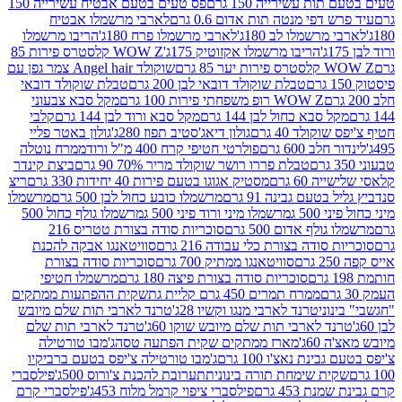
ת עשירייה 150 גרם
פס טעים בטעם אבטיח עשירייה 150
דפי מנטה תות אדום 0.6 גרם
לארבי מרשמלו אבטיח
מרשמלו לב 180ג'
לארבי מרשמלו פרח 180ג'
הריבו מרשמלו
הריבו מרשמלו אקזוטיק 175ג'
WOW Z קלסטרס פירות 85
 85 גרם
שוקולד Angel hair צמר גפן עם
טבלת שוקולד דובאי לבן 200 גרם
טבלת שוקולד דובאי
WOW Z רופ משפחתי פירות 100 גרם
מקל סבא צבעוני
 סבא כחול לבן 144 גרם
מקל סבא ורוד לבן 144 גרם
קלבי
ולד 40 גרם
גולון דיאג'סטיב תפוז 280ג'
גולון באטר פליי
ב 600 גרם
פולרטי חטיפי קרח 400 מ"ל ורוד
ממרח נוטלה
טבלת פררו רושר שוקולד מריר 70% 90 גרם
ביצת קינדר
60 גרם
מסטיק אגוגו בטעם פירות 40 יחידות 330 גרם
ריצ
טעם גבינה 91 גרם
מרשמלו כובע כחול לבן 500 גרם
מרשמלו
50 ג
מרשמלו מיני ורוד פיני 500 ג
מרשמלו גולף כחול 500
לף אדום 500 גרם
סוכריות סודה בצורת טטריס 216
סודה בצורת כלי עבודה 216 גרם
סוויטאנגו אבקה להכנת
סוויטאנגו ממתיק 700 גרם
סוכריות סודה בצורת
סוכריות סודה בצורת פיצה 180 גרם
מרשמלו חטיפי
ממרח תמרים 450 גרם קליית גת
שקית ההפתעות ממתקים
וני
טרנד לארבי מנגו וקשיו 28ג'
טרנד לארבי תות שלם מיובש
ד לארבי תות שלם מיובש שוקו 60ג'
טרנד לארבי תות שלם
6ג'
מארז ממתקים שקית הפתעה טסה
ג'מבו טורטילה
נת נאצ'ו 100 גרם
ג'מבו טורטילה צ'יפס בטעם ברביקיו
ית שימחת תורה בינונית
תערובת להכנת צ'ורוס 500ג'
פילסברי
 453 גרם
פילסברי ציפוי קרמל מלוח 453ג'
פילסברי קרם