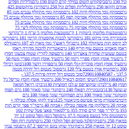
ביסקוויט לוטוס במילוי קרם לוטוס 150 גרם
גליליות וופלים
 גרם
גליליות וופלים וניל 250 גרם
היינץ מיוקטשופ 425
י מתקלף חיות 102 גרם
ממתק גומי מתקלף ענבים מנגו 85
י מתקלף אפרסק תפוז 85 גרם
ממתק גומי מתקלף ענבים 75
י מתקלף חיות 102 גרם
ממתק גומי מתקלף ענבים 75
י מתקלף אפרסק 75 גרם
ממתק גומי מתקלף ליצ'י 75
לוטיזן ביטקוין 1 ק"ג
מטבעות מולטיזן 5 ש"ח 1 ק"ג
הרשי
 מיקס 181 גרם
הרשי לבבות אקסטרה קרימי 181 גרם
הרשי
שוקולד 102 גרם
ג'ולי ראנצ'ר גומי מארז לב 107 גרם
נודלס
בטעם עוף חריף 140 גרם
אטריות להכנה מהירה ראמן
שחורה צאצ'רוני 140 גרם
צופה לקריץ שטוח צבעוני חמוץ
מץ חומץ ספריי רימון 50 גרם
עיד אומץ חומץ ספריי מטף 50
 חומץ סוכריה+גלי חמוץ 50 גרם
פררו רושר 100ג'
בוטן רביולי
ף אורז בטעם צ'לי 120 גרם
סוכ' מנטוס רול יחידה מנטה
סוכ' מנטוס רול יחידה פירות 37.5ג' -
72901
חטיפי חומוס דבאייל 200 גרם
עיד אומץ חומץ טריפל ג'ל
ברגן שוקוצ'יפס ש.לבן חמוציות 130ג'
ברגן רויאל חמאה
בונבוניירה רפאלו 240 גרם
קנדי שוגר סאוור 100 גרם תפוח
וור 100 גרם תפוח
קנדי שוגר סאוור 100 גרם
 מרסי פטיטס מיניאטור 125ג'
עיד לקקן אסלה טבילה +
לקקן פח אשפה טבילה +אבקה 40 גרם
ד"ר פפר קרם תות
 פפר קרם סודה 355 מ"ל
סאוור פאצ' פטל שקית 102
יל בטעם פאנטה 37.5 גרם
וופל ג'נסן-וופל טוסט 12 יח'
בקרסלנד-סטרופ וופל הולנדי 250 גרם
תחנת רוח וופל
קינדר שוקו בונס קריספי 67.2 גרם
גומי ענקי