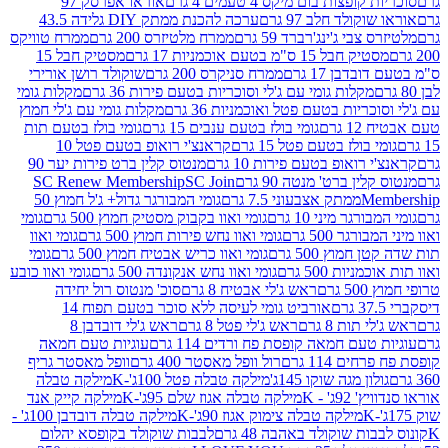
פצות בום מיקס 4 טעמים 4 גרם
אוראו אפרסק 97
ולד חלב 97 גרם
ערכה להכנת ממתק DIY גלידה 43.5
בי ג'ינג'רברד 59 גרם
ממרח מלטיזרס 200 גרם
ממרח טוויקס
בל 15 ס"מ בטעם אוכמניות 17 גרם
מסטיק חבל 15
בן 17 גרם
ממרח סניקרס 200 גרם
שוקולד רושן אורירי
מקלות גומי עם ג'לי וסוכריות בטעם פירות 36 גרם
מקלות גומי
ריות בטעם פטל ואוכמניות 36 גרם
מקלות גומי עם ג'לי חמוץ
רם
גומי בולז בטעם ענבים 15 גרם
גומי בולז בטעם תות
בולז בטעם פטל 15 גרם
קראנצ'י רואופ בטעם פטל 10
רואופ בטעם פירות 10 גרם
מנטוס קלין ברט פירות יער 90
ין ברט' מנטה 90 גרם
SC Join
SC Renew Membership
M
ממתק אצבעוני 7.5 גרם
גומי המבורגר גדול+ ג'ל חמוץ 50
גר מיני 10 גרם
גומי ואוו בקבוק מסטיק חמוץ 500 גרם
גומי
גר 500 גרם
גומי ואוו נחש פירות חמוץ 500 גרם
גומי ואוו
מוץ 500 גרם
גומי ואוו כריש אבטיח חמוץ 500 גרם
גומי
ות 500 גרם
גומי ואוו נחש אנקונדה 500 גרם
גומי ואוו כובע
רם
ראש ג'לי אבטיח 8 גרם
סוכ' מנטוס רול יחידה
אורביט גומי לעיסה ללא סוכר בטעם תפוח 14
תות 8 גרם
ראש ג'לי פטל 8 גרם
ראש ג'לי דובדבן 8
עם חמאה קופסת פח ורדים 114 גרם
עוגיות טעם חמאה
 114 גרם
רול וופל מאסטר 400 גרם
וופל מאסטר גריף
ון מגה שוקו 145ג'
מילקה טבלה פטל 100ג'-K
מילקה טבלה
ג' - K
מילקה טבלה אגוז שלם 95ג'-K
מילקה קייק אנד
מילקה טבלה צימוק אגוז 90ג'-K
מילקה טבלה דובדבן 100ג' -
ת שוקולד באהבה 48 גרם
לבבות שוקולד בקופסא יהלום