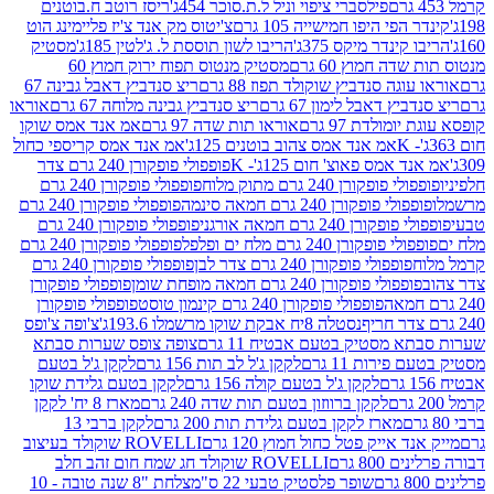
פילסברי ציפוי וניל ל.ת.סוכר 454ג'
ריסז רוטב ח.בוטנים
פי היפו חמישייה 105 גרם
צ'יטוס מק אנד צ'יז פליימינג הוט
ינדר מיקס 375ג'
הריבו לשון תוססת ל. ג'לטין 185ג'
מסטיק
ה חמוץ 60 גרם
מסטיק מנטוס תפוח ירוק חמוץ 60
גה סנדביץ שוקולד תפוז 88 גרם
ריצ סנדביץ דאבל גבינה 67
ץ דאבל לימון 67 גרם
ריצ סנדביץ גבינה מלוחה 67 גרם
אוראו
מולדת 97 גרם
אוראו תות שדה 97 גרם
אמ אנד אמס שוקו
אמ אנד אמס צהוב בוטנים 125ג'
אמ אנד אמס קריספי כחול
אמס פאוצ' חום 125ג'- K
פופפולי פופקורן 240 גרם צדר
פופקורן 240 גרם מתוק מלוח
פופפולי פופקורן 240 גרם
י פופקורן 240 גרם חמאה סינמה
פופפולי פופקורן 240 גרם
רן 240 גרם חמאה אורגני
פופפולי פופקורן 240 גרם
פופקורן 240 גרם מלח ים ופלפל
פופפולי פופקורן 240 גרם
פופפולי פופקורן 240 גרם צדר לבן
פופפולי פופקורן 240 גרם
פולי פופקורן 240 גרם חמאה מופחת שומן
פופפולי פופקורן
פופפולי פופקורן 240 גרם קינמון טוסט
פופפולי פופקורן
נסטלה 8יח אבקת שוקו מרשמלו 193.6ג'
צ'ופה צ'ופס
 מסטיק בטעם אבטיח 11 גרם
צופה צופס שערות סבתא
ירות 11 גרם
לקקן ג'ל לב תות 156 גרם
לקקן ג'ל בטעם
לקקן ג'ל בטעם קולה 156 גרם
לקקן בטעם גלידת שוקו
לקקן ברווזון בטעם תות שדה 240 גרם
מארז 8 יח' לקקן
מארז לקקן בטעם גלידת תות 200 גרם
לקקן ברבי 13
 אייק פטל כחול חמוץ 120 גרם
ROVELLI שוקולד בעיצוב
80 גרם
ROVELLI שוקולד חג שמח חום זהב חלב
שופר פלסטיק טבעי 22 ס"מ
צלחת "8 שנה טובה - 10