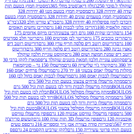
נוטלה 200 גרם
גולון טווינס ללא ת.סוכר 147ג'
גולון סנדוויץ'
250ג'
גולון דיאג'סטיב מוזלי 365ג'
מסטיק חמוץ בטעם תות
מסטיק חמוץ בטעם מנגו 40 יחידות 328
 בטעמים שונים 40 יחידות 328 גרם
מסטיק חמוץ בטעם
רה 40 יחידות 328 גרם
בד"צ טורינו חלב 320ג'
בד"צ
100ג'
הריבו בלוני לבבות 140 גרם
הריבו נחשים תאומים
שקית 160 גרם דובי צבעוני
הריבו מיקס אדומים 175
ים 175 גרם
ריטר לבן סמרטיס 100 גרם
ריטר חלב סמרטיס
יטוס רוטב דיפ סלסה חריף עדין 300 גרם
דוריטוס רוטב דיפ
ם
דוריטוס רוטב דיפ סלסה חריף 300 גרם
דוריטוס
ת חמוצה ושום 280 גרם
קווסט עוגיית חלבון שוקולד
 עוגיית חלבון חמאת בוטנים שוקולד צ'יפס
מארז לקקן ברבי 30
קינדר ג'וי שלישייה 60 גרם
מרשמלו 150 גר – סוניק
מארז
מס צבעוני 18 יח' 270 גרם
מרשמלו פרחים יאמס 160
בבות יאמס 160 גרם
מרשמלו לבבות יאמס כחול לבן 160
ממתק מרשמלו פרחים צבעוני בטעם תות וניל 500 גרם
ממתק מרשמלו לבבות ורוד לבן בטעם תות וניל 500 גרם
ממתק מרשמלו מסולסל BOULOSתכלת לבן בטעם תות וניל
ממתק מרשמלו מסולסל BOULOSורוד לבן בטעם תות וניל 500
ממתק מרשמלו כריות ורוד,לבן בטעם תות וניל 500 גרם
ממתק מרשמלו מסולסל צבעוני BOULOSבטעם תות וניל
ין מרשמלו טוויסט אבטיח 120 גרם
פופין מרשמלו טוויסט
פופין מרשמלו 3D תות שדה 100 גרם
קטשופ סרירצ'ה
סוכריות סודה בצורת אבן נייר ומספרים 216 גרם
פס טעים
טי עשירייה 150 גרם
לקקן שרביט הקסמים 24 גרם
פס