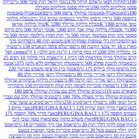
לפאי גראהם קרקר 170ג'
גומי וידאל תות סוכר 500 גר'
ברילה
לימון 190ג'
ברילה פסטו בזיליקום מוצרלה
ג'לו-פאנטונה שוקולד צ'יפס 500 גרם
סאנטאנג'לו-פאנטונה
דיי ביסתן קלינדר בטעמים שונים 251 גרם
טבלת מילקה
K
טבלת מילקה טריולד 280ג' K
שוק' מילקה אוראו
לת מילקה שוקו אנד קקס 300ג' K
גומי תנתה 500 גרם מיקס
 תות בננה
גומי תנתה 500 גר' תות חמוץ גדול
גומי תנתה 500 גר'
יות ג'לי עטופות שמחות
ראש משוגע תות 40 גרם
לקקני מיני
פרינגלס פלפל הבאנרס 158 גרם
שוק'
 200ג'
דג כסף פרווה 1 ק"ג
דג זהב חלבי- 1 ק"ג
cremo וופל
 מריר בודד
אורז לבן דביק 1 ק"ג
אצות נורי סילוור 10 דפים 25
נת סחלב 500 גרם
נסטלה קורנפלקס ללא גלוטן 375ג'
אנטון
וי בייליס 175 גרם
אנטון ברג מרציפן משמש בברנדי 220
שן אורירי מריר 80 גרם
שוקולד רושן אורירי חלב 80
ושן אורירי לבן קרמל 80 גרם
עוגיות מילקה ביסקוויט שוקולד
מארז סוכריות לעיסה תות שדה ודומדמניות 150 גרם
היידי
1ג'
טוניס שוקולד חלב עם עוגיות שוקולד צ'יפס 180
לד מריר מעולה 70% 180 גרם
טוניס שוקולד חלב עם שברי
גולון דיאג'סטיב 250ג'
גולון דיאג'סטיב ש.שועל שוק'
 קפה שקית 125 ג' PERUGINA BACI
באצ'י מיקס 3
PERUGINA
באצ'י מריר 70% קופסה 175
מארז משולב מתוק טסה
מארז טסה שובי דובי
קן רולר תות 20 גרם
יאמס אבן נייר ומספריים 18 גרם
יאמס
עם פטל 20 גרם
יאמס סוכריות סוכר חמוצות בטעם
יאמס סוכריות סוכר חמוצות בטעם תות 10 גרם
ביצת