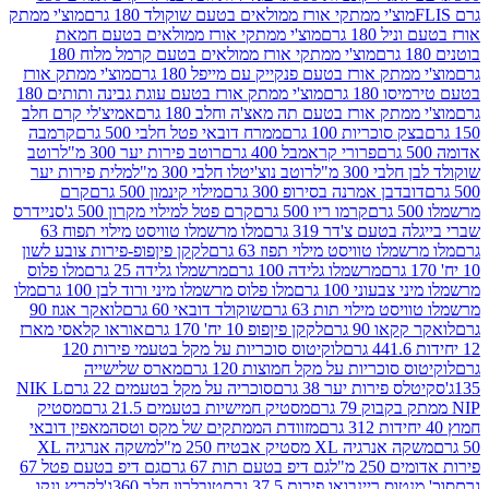
וצ'י ממתקי אורז ממולאים בטעם שוקולד 180 גרם
מוצ'י ממתק
180 גרם
מוצ'י ממתקי אורז ממולאים בטעם חמאת
מוצ'י ממתקי אורז ממולאים בטעם קרמל מלוח 180
תק אורז בטעם פנקייק עם מייפל 180 גרם
מוצ'י ממתק אורז
18 גרם
מוצ'י ממתק אורז בטעם עוגת גבינה ותותים 180
תק אורז בטעם תה מאצ'ה וחלב 180 גרם
אמיצ'לי קרם חלב
סוכריות 100 גרם
ממרח דובאי פטל חלבי 500 גרם
קרמבה
פרורי קראמבל 400 גרם
רוטב פירות יער 300 מ"ל
רוטב
 300 מ"ל
רוטב נוצ'יטלו חלבי 300 מ"ל
מלית פירות יער
דבן אמרנה בסירופ 300 גרם
מילוי קינמון 500 גרם
קרם
קרמו ריו 500 גרם
קרם פטל למילוי מקרון 500 ג'
סניידרס
טעם צ'דר 319 גרם
מלו מרשמלו טוויסט מילוי תפוח 63
לו טוויסט מילוי תפוז 63 גרם
לקקן פיןפופ-פירות צובע לשון
מרשמלו גלידה 100 גרם
מרשמלו גלידה 25 גרם
מלו פלוס
עוני 100 גרם
מלו פלוס מרשמלו מיני ורוד לבן 100 גרם
מלו
 מילוי תות 63 גרם
שוקולד דובאי 60 גרם
לואקר אגוז 90
ו 90 גרם
לקקן פיןפופ 10 יח' 170 גרם
אוראו קלאסי מארז
לוקיטוס סוכריות על מקל בטעמי פירות 120
סוכריות על מקל חמוצות 120 גרם
מארס שלישייה
פירות יער 38 גרם
סוכריה על מקל בטעמים 22 גרם
NIK L
מסטיק חמישיות בטעמים 21.5 גרם
מסטיק
מזוודת הממתקים של מקס וטסה
מאפין דובאי
יה XL מסטיק אבטיח 250 מ"ל
משקה אנרגיה XL
2 מ"ל
גם דיפ בטעם תות 67 גרם
גם דיפ בטעם פטל 67
ס ריינבואו פירות 37.5 גרם
טובלרון חלב 360ג'
לקריץ ונקו