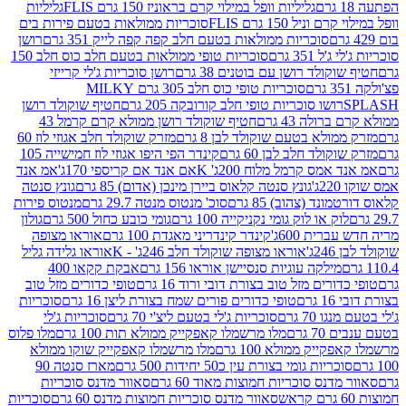
גליליות וופל במילוי קרם בראוניז 150 גרם FLIS
גליליות
יל 150 גרם FLIS
סוכריות ממולאות בטעם פירות בים
סוכריות ממולאות בטעם חלב קפה קפה לייק 351 גרם
רושן
351 גרם
סוכריות טופי ממולאות בטעם חלב כוס חלב 150
ולד רושן עם בוטנים 38 גרם
רושן סוכריות ג'לי קרייזי
סוכריות טופי כוס חלב 305 גרם MILKY
ושו סוכריות טופי חלב קורובקה 205 גרם
חטיף שוקולד רושן
לה 43 גרם
חטיף שוקולד רושן ממולא קרם קרמל 43
ולא בטעם שוקולד לבן 8 גרם
מזרק שוקולד חלב אגוזי לוז 60
לד חלב לבן 60 גרם
קינדר הפי היפו אגוזי לוז חמישייה 105
מס קרמל מלוח 200ג' K
אם אנד אם קריספי 170ג'
אמ אנד
גונץ סנטה קלאוס ביירן מינכן (אדום) 85 גרם
גונץ סנטה
ד (צהוב) 85 גרם
סוכ' מנטוס מנטה 29.7 גרם
מנטוס פירות
ק או לוק גומי נקניקייה 100 גרם
גומי כובע כחול 500 גרם
גולון
ית 600ג'
קינדר קינדריני מאגדת 100 גרם
אוראו מצופה
'
אוראו מצופה שוקולד חלב 246ג' - K
אוראו גלידה גליל
ילקה עוגיות סנסיישן אוראו 156 גרם
אבקת קקאו 400
רים מזל טוב בצורת דובי ורוד 16 גרם
טופי כדורים מזל טוב
ם
טופי כדורים פורים שמח בצורת ליצן 16 גרם
סוכריות
70 גרם
סוכריות ג'לי בטעם ליצ'י 70 גרם
סוכריות ג'לי
גרם
מלו מרשמלו קאפקייק ממולא תות 100 גרם
מלו פלוס
יק ממולא 100 גרם
מלו מרשמלו קאפקייק שוקו ממולא
יות גומי בצורת עין כ50 יחידות 500 גרם
מארז סנטה 90
נס סוכריות חמוצות מאוד 60 גרם
סאוור מדנס סוכריות
סאוור מדנס סוכריות חמוצות מדנס 60 גרם
סוכריות