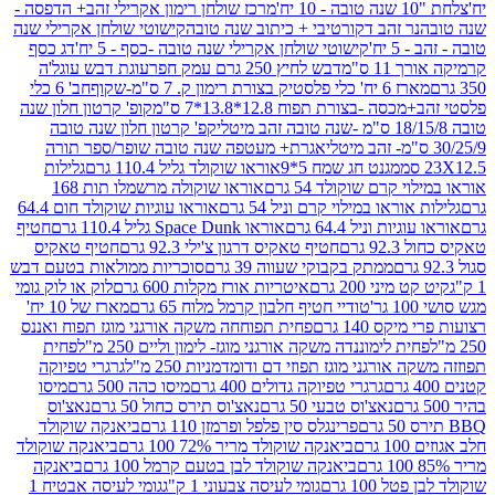
מרכז שולחן רימון אקרילי זהב+ הדפסה -
ר זהב דקורטיבי + כיתוב שנה טובה
קישוטי שולחן אקרילי שנה
יח'
קישוטי שולחן אקרילי שנה טובה -כסף - 5 יח'
דג כסף
 ס"מ
דבש לחיץ 250 גרם עמק חפר
עוגת דבש עוגל'ה
טיק בצורת רימון ק. 7 ס"מ-שקוף
חב' 6 כלי
 -בצורת תפוח 12.8*13.8*7 ס"מ
קופ' קרטון חלון שנה
קפ' קרטון חלון שנה טובה
אגרת+ מעטפה שנה טובה שופר/ספר תורה
מגנט חג שמח 5*9
אוראו שוקולד גליל 110.4 גרם
גלילות
קרם שוקולד 54 גרם
אוראו שוקולה מרשמלו תות 168
ראו במילוי קרם וניל 54 גרם
אוראו עוגיות שוקולד חום 64.4
ת וניל 64.4 גרם
אוראו Space Dunk גליל 110.4 גרם
חטיף
גרם
חטיף טאקיס דרגון צ'ילי 92.3 גרם
חטיף טאקיס
ממתק בקבוקי שעווה 39 גרם
סוכריות ממולאות בטעם דבש
יני 200 גרם
איטריות אורז מקלות 600 גרם
לוק או לוק גומי
טודיי חטיף חלבון קרמל מלוח 65 גרם
מארז של 10 יח'
ס 140 גרם
פחית תפוחחה משקה אורגני מוגז תפוח ואננס
ת לימוננדה משקה אורגני מוגז- לימון וליים 250 מ"ל
פחית
אורגני מוגז תפוזי דם ודומדמניות 250 מ"ל
גרגרי טפיוקה
גרגרי טפיוקה גדולים 400 גרם
מיסו כהה 500 גרם
מיסו
נאצ'וס טבעי 50 גרם
נאצ'וס תירס כחול 50 גרם
נאצ'וס
פרינגלס סין פלפל ופרמזן 110 גרם
ביאנקה שוקולד
ם
ביאנקה שוקולד מריר 72% 100 גרם
ביאנקה שוקולד
ביאנקה שוקולד לבן בטעם קרמל 100 גרם
ביאנקה
100 גרם
גומי לעיסה צבעוני 1 ק"ג
גומי לעיסה אבטיח 1