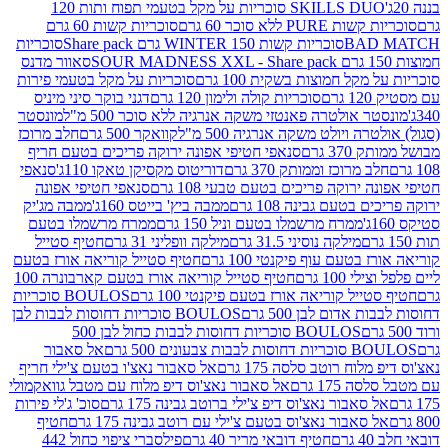
SKILLS DUO סוכריות על מקל בטעמי תפוח ותות 120
P ללא סוכר 60 גרם
סוכריות קשות 60 גרם
BAD
סוכריות קשות WINTER 150 גרם Share pack
סוכריות
סאוור מדנס
קל חמוצות בשקית 100 גרם
סוכריות על מקל בטעמי פירות
סוכריות קולה ולימון 120 גרם
דגני בוקר סיני מיניס
 אולטרה פאנטזי משקה אנרגיה ללא סוכר 500 מ"ל
מונסטר
ה ויולט משקה אנרגיה 500 מ"ל
קוואקר 500 גרם
חלב מרוכז
3 גרם
סנאפי חטיפי אפונה ירוקה פריכים בטעם חריף
 מרוכז וממותק 370 גרם
דוריטוס מקסיקן טאקו 110ג'
סנאפי
ירוקה פריכים בטעם טבעי 108 גרם
סנאפי חטיפי אפונה
בטעם גבינה 108 גרם
ממבה ביץ' בייטס 160ג'
ממבה מג'יק
ממרח מרשמלו בטעם וניל 150 גרם
ממרח מרשמלו בטעם
מילקה נוסיני 31.5 גרם
מילקה וופליני 31 גרם
חטיף סטייל
בטעם עוף פיקנטי 100 גרם
חטיף סטייל קוריאה אורז בטעם
100 גרם
חטיף סטייל קוריאה אורז בטעם קארבונרה 100
יל קוריאה אורז בטעם פיקנטי 100 גרם
BOULOS סוכריות
אדום לבן 500 גרם
BOULOS סוכריות דחוסות לבבות לבן
BOULOS סוכריות דחוסות לבבות כחול לבן 500
 צבעונים 500 גרם
אל סאבור
וח רוטב סלסה 175 גרם
אל סאבור נאצ'ו בטעם צ'ילי חריף
175 גרם
אל סאבור נאצ'וס דיפ מלוח עם מטבל גוואקמולי
סאבור נאצ'וס דיפ צ'ילי ברוטב גבינה 175 גרם
סוכ' ג'לי פירות
סאבור נאצ'וס בטעם צ'ילי עם רוטב גבינה 175 גרם
חטיף
חטיף דובאי מריר 40 גרם
פילסברי ציפוי כחול 442