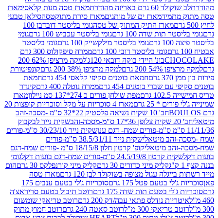
ד 60 גרם באריזה מהודרת
מארז טסה מנות קלאסי
מארז
מתמיד
מארז ים של מותגים
מארז סירת מתוקטסה
סילאן טבעי
מארז התיק המתוק של טסה
גומי בליסטר דובדבן 100
טר תות שדה 100 גרם
גומי בליסטר עכביש 100 גרם
גומי
 גרם
גומי בליסטר מילקשייק 100 גרם
גומי בליסטר
גומי בליסטר דובי 100 גרם
ממרח סיפקולוס 300 גרם
CHO
בונ' היידי בוקה דובאי 120ג'
למקה מרציפן 62% 200
54% 200 גרם
למקה מרציפן 38% 200 גרם
קונפיטורת
3 גרם
חמאת בוטנים סקיפי קלאסי 454 גרם
חמאת
עם שברי בוטנים 454 גרם
ממרח נוטלה 400 גרם
קינדר
10 גרם
מפת שולחן פורים כ 274*137 סמ ניילון
מארז
רים * 25 גרם
מארז 4 סוכריות על מקל וסוכריות קופצות 20
חב' 10 שקית נשיאה פלסטיק 22*32 ס"מ -מסכה-זהב
כה-זהב
שקית נייר לבקבוק
שקית נייר 30/23/10 ס"מ-פורים
-זהב מיטאלי
שקית נייר 38.5/31/11 ס"מ-פורים
זהב מיטאלי
קופ' קרטון חלון 18/15/8 ס"מ -פורים שמח-דגם
קית קרטון 24.5/19/8 ס"מ-פורים שמח-דגם בועות דקל
גומי
קליק מיני כדורים 30 גרם
קליק מיני קורנפלקס 30 גרם
הום
ייגלה עגול מצופה בשוקולד לבן 120 גרם
מארז טסה
'לי בטעם פטל 175 גרם
סוכריות ג'לי בטעם ענבים 175
ג'לי בטעם תות שדה 175 גרם
רוטב תיבול בטעם סריראצ'ה
ריות נודלס פתאי עבה/דק 200 גרם
רוטב טריאקי שומשום
ב טריאקי 300 מ"ל
רוטב סאטה 240 גרם
רוטב חמוץ מתוק
ב צ'ילי מתוק 300 מ"ל
HEART שוקולד לבבות צבע אדום