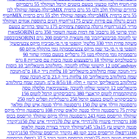
בון טבעוני בטעם בוטנים קרמל ושוקולד 55 גרם
מיקס
 ולבן 55 גרם כרמית MIX
בייגלה מצופה שוקולד לבן
בייגלה מצופה שוקולד חלב 55 גרם כרמית MIX
חטיף
עם פירות יבשים 175גר'
חטיף דגנים בתוספת אגוזים ושוקולד
חטיף גרונלה בתוספת צימוקים 175 גר'
טופי כדורים בטעם
ם
בונ' פח דמות סנטה השומר 350 גרם SORINI
מארז
ביבונצ'יק
בונ' פח משאית קריסמס 200 גרם SORINI
בובספוג
 330 מל
שק' קונפטי פי.וי.סי-סביביון מיקס צבעים
שק'
וי.סי-כד שמן מיקס צבעים
ממתק גומי מתקלף מיקס 60
י מתקלף מנגו 75 גרם
לייס בטעם כמהין שחור 90
קולד 18 גרם
צעצוע סנטה בובות עם סוכריות 8 גרם
1 קישוטי שולחן לחנוכה -כחול/זהב מיטאלי
חב' 10 כוסות
 שמח כחול/זהב מיטאלי
חב' 10 צלחות נייר ק.18 ס"מ-חנוכה
הב מיטאלי
חב' 10 צלחות נייר ק.23 ס"מ-חנוכה שמח
יטאלי
קפ' קרטון + חלון- 8/51/18 ס"מ -חנוכה שמח כחול/זהב
עוני
מארז סלסלה טסה
לוטוס קראנצ'י 380 גרם
ביסקויט קרמל לוטוס 156
לוטוס בטעם קרמל 250 גרם
גליליות וופלים לימון 250
ד איש שלג 150 גרם
סנטה וורלד סנטה,איש שלג ומלאך
סנטה וורלד סנטה קלאוס שקית 108 גרם
סנטה וורלד מיקס
 במגף 243 גרם
סנטה וורלד מיקס שוקולד קריסמס בכוס
י פינגווין 70ג'
היידי איש שלג 70ג'
היידי איש שלג 150ג'
קינדר
3xג' 45ג'
שוקולד קינדר בצורת סנטה קלאוס
קריסמיס כוכב קטן 40 ג
קינדר קריסמס שוקולד 150ג'
קינדר
בנים 75ג'
פררו קריסמס רושר כוכב 37.5 ג'
דופלו קריסמיס