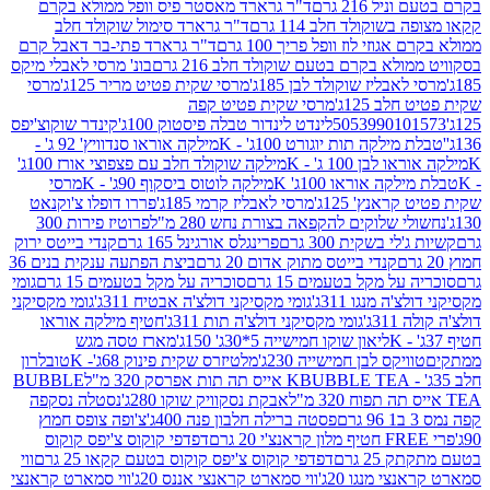
 216 גרם
ד"ר גרארד מאסטר פיס וופל ממולא בקרם
שוקולד חלב 114 גרם
ד"ר גרארד סימול שוקולד חלב
וזי לוז וופל פריך 100 גרם
ד"ר גרארד פתי-בר דאבל קרם
לא בקרם בטעם שוקולד חלב 216 גרם
בונ' מרסי לאבלי מיקס
בליז שוקולד לבן 185ג'
מרסי שקית פטיט מריר 125ג'
מרסי
ב 125ג'
מרסי שקית פטיט קפה
505399010
לינדט לינדור טבלה פיסטוק 100ג'
קינדר שוקוצ'יפס
ילקה תות יוגורט 100ג' - K
מילקה אוראו סנדוויץ' 92 ג' -
בן 100 ג' - K
מילקה שוקולד חלב עם פצפוצי אורז 100ג'
ה אוראו 100ג' K
מילקה לוטוס ביסקוף 90ג' - K
מרסי
אנץ' 125ג'
מרסי לאבליז קרמי 185ג'
פררו דופלו צ'וקנאט
 שלוקים להקפאה בצורת נחש 280 מ"ל
פרוטיז פירות 300
י בשקית 300 גרם
פרינגלס אורגינל 165 גרם
קנדי בייטס ירוק
קנדי בייטס מתוק אדום 20 גרם
ביצת הפתעה ענקית בנים 36
ל מקל בטעמים 15 גרם
סוכריה על מקל בטעמים 15 גרם
גומי
 מנגו 311ג'
גומי מקסיקני דולצ'ה אבטיח 311ג'
גומי מקסיקני
ג'
גומי מקסיקני דולצ'ה תות 311ג'
חטיף מילקה אוראו
ליאון שוקו חמישייה 5*30ג' 150ג'
מארז טסה מגש
יקס לבן חמישייה 230ג'
מלטיזרס שקית פינוק 68ג'- K
טובלרון
BUBBLE TEA אייס תה תות אפרסק 320 מ"ל
BUBBLE
אבקת נסקוויק שוקו 280ג'
נסטלה נסקפה
פסטה ברילה חלבון פנה 400ג'
צ'ופה צופס חמוץ
דפדפי קוקוס צ'יפס קוקוס
2 גרם
דפדפי קוקוס צ'יפס קוקוס בטעם קקאו 25 גרם
ווי
 מנגו 20ג'
ווי סמארט קראנצי אננס 20ג'
ווי סמארט קראנצי