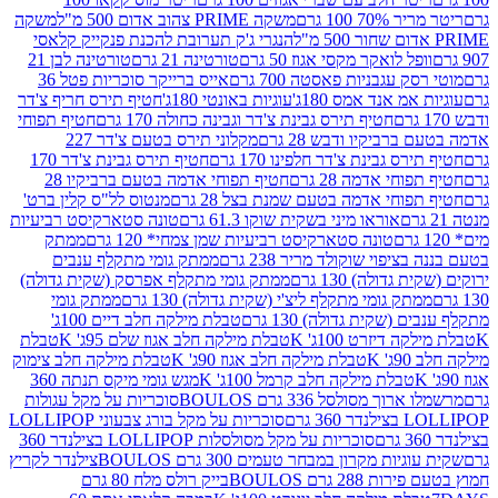
 100 גרם
משקה PRIME צהוב אדום 500 מ"ל
משקה
הנגרי ג'ק תערובת להכנת פנקייק קלאסי
ל לואקר מקסי אגוז 50 גרם
טורטינה 21 גרם
טורטינה לבן 21
 עגבניות פאסטה 700 גרם
אייס ברייקר סוכריות פטל 36
מ אנד אמס 180ג'
עוגיות באונטי 180ג'
חטיף תירס חריף צ'דר
חטיף תירס גבינת צ'דר וגבינה כחולה 170 גרם
חטיף תפוחי
ביקיו ודבש 28 גרם
מקלוני תירס בטעם צ'דר 227
 גבינת צ'דר חלפינו 170 גרם
חטיף תירס גבינת צ'דר 170
חי אדמה 28 גרם
חטיף תפוחי אדמה בטעם ברביקיו 28
וחי אדמה בטעם שמנת בצל 28 גרם
מנטוס לל"ס קלין ברט'
אוראו מיני בשקית שוקו 61.3 גרם
טונה סטארקיסט רביעיות
טונה סטארקיסט רביעיות שמן צמחי* 120 גרם
ממתק
יפוי שוקולד מריר 238 גרם
ממתק גומי מתקלף ענבים
דולה) 130 גרם
ממתק גומי מתקלף אפרסק (שקית גדולה)
ק גומי מתקלף ליצ'י (שקית גדולה) 130 גרם
ממתק גומי
(שקית גדולה) 130 גרם
טבלת מילקה חלב דיים 100ג'
דיזרט 100ג' K
טבלת מילקה חלב אגוז שלם 95ג' K
טבלת
K
טבלת מילקה חלב אגוז 90ג' K
טבלת מילקה חלב צימוק
טבלת מילקה חלב קרמל 100ג' K
מגש גומי מיקס תנתה 360
 מסולסל 336 גרם BOULOS
סוכריות על מקל עגולות
 גרם
סוכריות על מקל בורג צבעוני LOLLIPOP
סוכריות על מקל מסולסלות LOLLIPOP בצילנדר 360
ות מקרון במבחר טעמים 300 גרם BOULOS
צילנדר לקריץ
28 גרם BOULOS
בייק רולס מלח 80 גרם