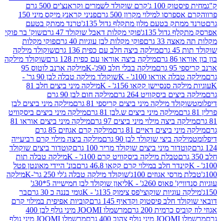
ק 100 ג'
קרם שוקולד לשמרים וקראנצ'ים 500 גרם
רסו למילוי מקרון 500 גרם
פניני קראנץ מיקס מיני 150
תק בטעם מלון מתקלף גדול 135ג'
טרנד ממתק בטעם
גדול 135ג'
פוקי מקלות דאבל שוקולד 47 גרם
שוק' בר פוקי
 33 גרם
פוקי מקלות לבן עוגיות 40 גרם
פוקי מקלות
רם
מילקה ביצה חלב עם כפית 136 גרם
שוקולד מילקה
 גרם
מילקה ביצה אוראו עם כפית 128 גרם
שוקולד מילקה
גרם
מילקה בבלי חלב 90ג'-K
מילקה ארנב לוטוס 95
ה אוראו 100ג' - K
שוקולד מילקה טבלה לבן 90 גר' -
ה סנסיישן קקאו 156ג' - K
מילקה מיני ביצים חלב 81
ים ביסקוויט 264 גרם
מילקה חום לבן 90 גרם
ולד מילקה מיני ביצים קריספי 81 גרם
מילקה מיני ביצים לבן
מילקה מיני ביצים ש.לבן 81 גרם
מילקה מיני ביצים ביסקוויט
 ביצה מילוי מיני ביצים 97 גרם
מילקה מיני ביצים אוראו 81
י ביצים דאיים 81 גרם
מילקה קרם אגוזים 85 גרם
קה ביצי שוקולד לבן 90 גרם
מילקה ביצה מילוי קרם רביעייה
דור מיני ביצים שוקולד מריר 100 גרם
קוטדור ביצים שוקולד
טבלת מילקה ביסקוויט קרם 100ג' - K
מילקה טבלה תות
נדר חלב במילוי קרם קקאו 46.8 גרם
בונ' היידי מאונטן פטל
סי אגוזים 100ג'
שוקולד מילקה טבלה ג'לי 250 גר'-K
מילקה
פאוס 260ג' - K
ליאון שוקולד לבן חמישייה 5*30ג'
וגיות שוקוצי'פס צימוק 135ג' - K
גומי בננה כ 30 גרם
בר
 חלב פיסטוק וקדאיף 145 גרם
קוביות אפיפית במילוי קרם
 כרמית 200 גרם
מרשמלו JOOMI מיני גולף לבן 400
400 גרם
מרשמלו JOOMI מיני גולף