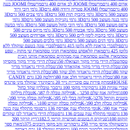
מרשמלו JOOMI לב אדום 400 גרם
מרשמלו JOOMI בננה
JOOM פטריה ורודה 400 גרם
3D גו'מי דובי ורוד
3D גו'מי בקבוק תות 500 גרם
3D גו'מי צבים 500 גרם
3D
 500 גרם
3D גו'מי נקניקיה מעוצב 500 גרם
3D גו'מי
גרם
3D גו'מי דובי כחול מעוצב 500 גרם
3D גו'מי כבשה
3D גו'מי אבטיח 500 גרם
3D גו'מי מיקס עיניים 500
3D גו'מי אפרוחים מעוצב 500
3D גו'מי כלבים מעוצב 500
ראוניז ללא גלוטן 415 גרם
פילסברי עוגה בטעם שוקולד ללא
מארז קלאסוש טסה
מארז חגיגי טסה
מארז שי מתוק - שפע
אלגנט טסה
מארז ענק ממתקים טסה
מארז מותגי הבית
ידי מריר מקור וונצואלה 50ג'
טבלת היידי מריר מקור מקסיקו
ידי מריר מקור אקוואדור 50ג'
טבלת היידי גראנדור מריר
לת היידי גראנדור חלב שקד 80ג'
טבלת היידי גראנדור מריר
ת היידי גראנדור חלב אגוז 80ג'
רולטה 120 גרם CANDY
תק פירות עם סוכריית נייר 20 גרם
קינדר שוקולד מיני פרנדס
רם
קינדר מקסי 100 גרם
בר טובלרון שקד כחול
וז שלם 250ג' - K
מילקה טבלה לו 87ג'-K
טבלת מילקה
2ג'-K
מילקה בבלי לבן 95ג'-K
מילקה טבלה מריר 90ג'-
חלב 90ג'-K
מילקה טבלה יוגורט 100ג' - K
מילקה טבלה
גומי מתקלף ענק אפרסק 136 גרם
גומי מתקלף ענק בננה
י מתקלף ענק ענבים 136 גרם
טבלת היידי גראנדור לבן שקדים
סניקרס ח.בוטנים חמישייה קרימי 182.5ג'
ריץ קרקר 200
סי מריר 250 גרם
הריבו זהב מקסי דובונים 375ג'
מארז ספר
ומי בליסטר תירס 100 גרם
פרח שוקולד 18 גרם באריזה