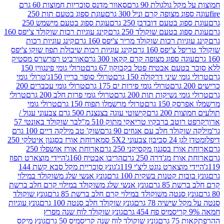
 גולגולת 90 גרם
סאוור מדנס סוכריות חמוצות 60 גרם
 מצופה קרם וניל 300 גרם
עוגת ספוג בטעם תות 250
 בטעם דובדבן 250 גרם
עוגת ספוג בטעם מישמש 250
ג בטעם שוקולד 250 גרם
קינג עוגיות רכות שוקולד צ'יפס 160
יות רכות שוקולד מריר צ'יפס 160 גרם
קינג עוגיות רכות
'יפס 160 גרם
קינג עוגיות רכות שיבולת תפוז שוקו צ'יפס
ה ספוג מצופה קרם קקאו 300 גרם
אורביט רפרשרס מסטיק
עם אבטיח פטל בקבוקון 67 גרם
טרולי גומי פינגווין 150
י שיני דרקולה 150 גרם
טרולי סופר בריין 150ג'
טרולי גומי
טרולי גומי פירות ים 175 גרם
טרולי גומי עכברים 200
י נשיקות תות 200 גרם
טרולי גומי פרות חלב 200 גרם
טרולי
150 גרם
טרולי מרשמלו תפוח 150 גרם
טרולי גומי
200 גרם
קישוטי עוגה בצנצנת 500 גרם צבעוני עגול /
טב ברבקיו טריאקי מתוק 510 מ"ל
בר שוקולד באונטי 57
ולד חלב עם אגוזים 90 גרם
שוק' טב מילקה דיים 100 גרם
יבון צבעוני 5X2 סמ
ארוחת אורז בסגנון איטלקי 250
ז בסגנון מקסיקני 250 גרם
ארוחת אורז אושפלו 250
ז מג'דרה 250 גרם
הריבו אבטיח 160ג'
היידי מוצארט תפוז
וצארט נוגט ליצ'י 119ג'
גונץ סוכריית מקל סבא קשת 144
ת קטנות בשקית 100 גרם
גונץ אנשי שלג משוקולד במילוי
85 גרם
גונץ אנשי שלג משוקולד במילוי קרם חלב ברשת
 סנטה משוקולד במילוי קרם חלב ברשת 85 גרם
גונץ שוקולד
שישיה 78 גרם
גונץ שוקולד חלב סנטה 100 גרם
גונץ עוגיות
גונץ שוקולד לוח שנה מפרץ
גרם
גונץ שוקולד לוח שנה קריסמיס 50 גרם
גונץ מיקס