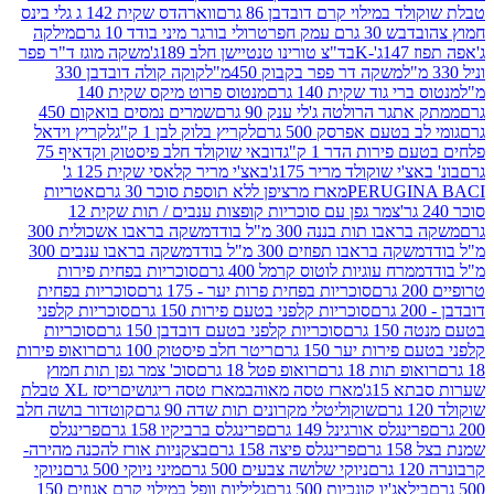
במילוי קרם דובדבן 86 גרם
ווארהדס שקית 142 ג גלי בינס
בש 30 גרם עמק חפר
טרולי בורגר מיני בודד 10 גרם
מילקה
K
בד"צ טורינו טנטיישן חלב 189ג'
משקה מוגז ד"ר פפר
משקה דר פפר בקבוק 450מ"ל
קוקה קולה דובדבן 330
 גוד שקית 140 גרם
מנטוס פרוט מיקס שקית 140
ר הרולטה ג'לי ענק 90 גרם
שמרים נמסים בואקום 450
בטעם אפרסק 500 גרם
לקריץ בלוק לבן 1 ק"ג
לקריץ וידאל
ירות הדר 1 ק"ג
דובאי שוקולד חלב פיסטוק וקדאיף 75
י שוקולד מריר 175ג'
באצ'י מריר קלאסי שקית 125 ג'
PERUGI
מארז מרציפן ללא תוספת סוכר 30 גרם
אטריות
צמר גפן עם סוכריות קופצות ענבים / תות שקית 12
 תות בננה 300 מ"ל בודד
משקה בראבו אשכולית 300
ה בראבו תפוזים 300 מ"ל בודד
משקה בראבו ענבים 300
רח עוגיות לוטוס קרמל 400 גרם
סוכריות בפחית פירות
סוכריות בפחית פרות יער - 175 גרם
סוכריות בפחית
סוכריות קלפני בטעם פירות 150 גרם
סוכריות קלפני
גרם
סוכריות קלפני בטעם דובדבן 150 גרם
סוכריות
רות יער 150 גרם
ריטר חלב פיסטוק 100 גרם
רואופ פירות
תות 18 גרם
רואופ פטל 18 גרם
סוכ' צמר גפן תות חמוץ
1ג'
מארז טסה מאוהב
מארז טסה ריגושים
ריסז XL טבלת
שוקוליטלי מקרונים תות שדה 90 גרם
קוטדור בושה חלב
גלס אורגינל 149 גרם
פרינגלס ברביקיו 158 גרם
פרינגלס
פרינגלס פיצה 158 גרם
בצקניות אורז להכנה מהירה-
ניוקי שלושה צבעים 500 גרם
מיני ניוקי 500 גרם
ניוקי
ג'יו קונכיות 500 גרם
גליליות וופל במילוי קרם אגוזים 150