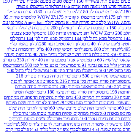
ת עשירייה 150 גרם
פס טעים בטעם אבטיח עשירייה 150
דפי מנטה תות אדום 0.6 גרם
לארבי מרשמלו אבטיח
מרשמלו לב 180ג'
לארבי מרשמלו פרח 180ג'
הריבו מרשמלו
הריבו מרשמלו אקזוטיק 175ג'
WOW Z קלסטרס פירות 85
 85 גרם
שוקולד Angel hair צמר גפן עם
טבלת שוקולד דובאי לבן 200 גרם
טבלת שוקולד דובאי
WOW Z רופ משפחתי פירות 100 גרם
מקל סבא צבעוני
 סבא כחול לבן 144 גרם
מקל סבא ורוד לבן 144 גרם
קלבי
ולד 40 גרם
גולון דיאג'סטיב תפוז 280ג'
גולון באטר פליי
ב 600 גרם
פולרטי חטיפי קרח 400 מ"ל ורוד
ממרח נוטלה
טבלת פררו רושר שוקולד מריר 70% 90 גרם
ביצת קינדר
60 גרם
מסטיק אגוגו בטעם פירות 40 יחידות 330 גרם
ריצ
טעם גבינה 91 גרם
מרשמלו כובע כחול לבן 500 גרם
מרשמלו
50 ג
מרשמלו מיני ורוד פיני 500 ג
מרשמלו גולף כחול 500
לף אדום 500 גרם
סוכריות סודה בצורת טטריס 216
סודה בצורת כלי עבודה 216 גרם
סוויטאנגו אבקה להכנת
סוויטאנגו ממתיק 700 גרם
סוכריות סודה בצורת
סוכריות סודה בצורת פיצה 180 גרם
מרשמלו חטיפי
ממרח תמרים 450 גרם קליית גת
שקית ההפתעות ממתקים
וני
טרנד לארבי מנגו וקשיו 28ג'
טרנד לארבי תות שלם מיובש
ד לארבי תות שלם מיובש שוקו 60ג'
טרנד לארבי תות שלם
6ג'
מארז ממתקים שקית הפתעה טסה
ג'מבו טורטילה
נת נאצ'ו 100 גרם
ג'מבו טורטילה צ'יפס בטעם ברביקיו
ית שימחת תורה בינונית
תערובת להכנת צ'ורוס 500ג'
פילסברי
 453 גרם
פילסברי ציפוי קרמל מלוח 453ג'
פילסברי קרם