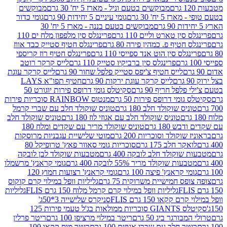
מבוקשים בטעם וניל - מארז 5 יח' 30 גרם
מבוקשים
5 יח' 30 גרם
גומי עיניים 5 יחידות 90 גרם
גומי כדור
מבוקשים בטעם בננה - מארז 5 יח' 30
ין טארט וליים 110 גרם
פרינגלס סין מלפפון מלח ים 110
חטיף פ. כמהין פירה 80 גרם
פרינגלס חטיף סטייק כבד אווז
לס סין הוט אנד ספייסי 110 גרם
פרינגלס חטיף רוז קריספי
פרינגלס סין ברביקיו סטייק 110 גרם
לייס קרקר רוטב
לייס חטיף צ'יפס סטייק פלפל שחור 90 גרם
לייס קרקר עוגת
לייס קרקר עוגת ירקות 90 גרם
חטיף תפו"א LAYS
פל חריף 90 גרם
סקיטלס גומי דרופס פירות יוגורט 50
ומי דרופס פירות 50 גרם
מנטוס RAINBOW סוכריות פירות
יס שוקולד חלב 180 גרם
טוניס שוקולד חלב עם שברי קרמל
טוניס שוקולד חלב עם אגוזי לוז 180 גרם
טוניס שוקולד חלב
 180 גרם
טוניס שוקולד מריר עם שקדים ומלח 180
וקולד וסוכריות 200 גרם
מוטי שלישיית עגבניות מרוסקות
ר חלב 175 גרם
סוכריות גומי סאוור פאץ' טרופיקל 80
וקולד חלב לובקה 400 גרם
מטבעות שוקולד לבן לובקה
ות שוקולד מריר 55% לובקה 400 גרם
גומי קראנץ' מרשמלו
י קראנץ' פיצה 100 גרם
גומי קראנץ' רצועות חמוץ 120
ס חמישיית משרוקית 75 גרם
גליליות וופל במילוי קרם קוקוס
גליליות וופל במילוי קרם קרמל מלוח 150 גרם FLIS
גליליות
קקאו 150 גרם FLIS
סניקרס שלישייה 3*50ג'
סקיטלס GIANTS סוכריות ממולאות בג'ל טעמי פירות 125
ורגר ביג 50 גרם
ריטר במילוי מרציפן 100 גרם
ריטר פרלין
ר חלב עם שברי אגוזים 100 גרם
ריטר מוס קקאו 100