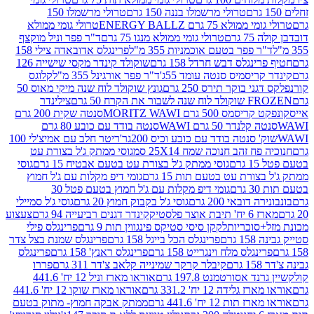
טרולי מרשמלו בננה 150 גרם
טרולי מרשמלו 150
לא 75 גרם ENERGY BALLZ
טרולי גומי ממולא
גרם
טרולי גומי ממולא מנגו 75 גרם
ד"ר פפר וניל מוקצף
 פפר בטעם אוכמניות 355 מ"ל
פרינגלס אדובאדה צילי 158
נגלס דבש חרדל 158 גרם
שוקולד קינדר מקסי שישייה 126
ריסמיס סנטה עומד 55ג'
ד"ר פפר אורגינל 355 מ"ל
קלוגס
 בוקר תירס 250 גרם
גונץ שוקולד לוח שנה מיקי מאוס 50
 את הקרח 50 גרם
צילינדר
50 גרם MORITZ WAWI
סנטה שקית 200 גרם
לנדר 50 גרם WAWI
סנטה בודד עם כובע 80 גרם
 סנטה בודד עם כובע וכיס 200גר'
ריטר חלב עם אמיצ'לי 100
 זהב חנוכה שמח 25X14 סמ
גוסי ממתק ג'ל בצורת עט
ם
גוסי ממתק ג'ל בצורת עט בטעם אבטיח 15 גרם
גוסי
ורת עט בטעם תות 15 גרם
גומי דיפ מקלות עם ג'ל חמוץ
ם
גומי דיפ מקלות עם ג'ל חמוץ בטעם פטל 30
דובאי 200 גרם
גוסי ג'ל בקבוק חמוץ 20 גרם
גוסי ג'ל סמיילי
וצר פלסטיק
קינדר דגנים רביעייה 94 גרם
צעצוע
סוכריות
לקקן סיסי סטיקס פינגווין תות 9 גרם
פרינגלס פילי
רם
פרינגלס הכל בייגל 158 גרם
פרינגלס שמנת בצל צדר
נגלס מלח וינגרייט 158 גרם
פרינגלס ראנץ' 158 גרם
פרינגלס
קיבלר קרקר שמינייה קלאב צ'דר 311 גרם
פררו
אסורטמנט 197.8 גרם
אוראו מארז וניל 12 יח' 441.6
ידה 12 יח' 331.2 גרם
אוראו מארז שוקו 12 יח' 441.6
ת 12 יח' 441.6 גרם
ממתק אבקה חמוץ- מתוק בטעם