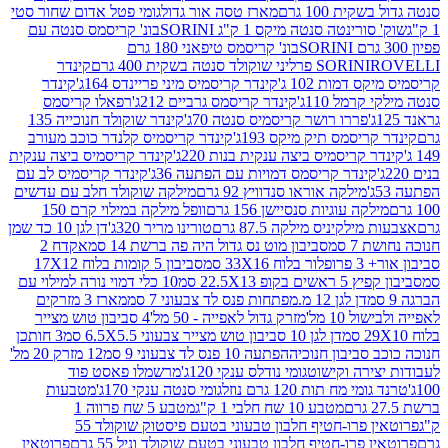
ת 100 גרם
מארז טסה אור גדול
גומי פטל אדום שחור סטי
רינטה סנטה מיקס 1 ק"ג SORINI
בונ' קריסמס סנטה עם
בונ' קריסמס טיפאני 180 גרם
גרם
SORINI
קינדר
דמות 102 ג'
קינדר קריסמיס מיני פריינדס 164ג'
קינדר
מל 110ג'
קינדר קריסמס גרביים 212ג'
רפאלו קריסמס
פררו רושר קריסמיס סנטה 70ג'
קינדר שוקולד חנוכייה 135
יסמס תיק מיקס 193ג'
קינדר קריסמיס קלנדר כוכב מעורב
 קריסמיס ביצה ענקית בנות 220ג'
קינדר קריסמיס ביצה ענקית
ינדר קריסמס דמויות עם הפתעה 36ג'
קינדר קריסמיס לב עם
מילקה אוראו סנדוויץ 92 גרם
מילקה שוקולד חלב עם עדשים
קה עוגיות סנסיישן 156 גרם
וופל מילקה במילוי קרם 150
לקיניס מילקה 87.5 גרם
טורינו מריר 320ג'
דן לגן 10 כד שמן
 סמ
סביבון מוט נס גדול היה פה ברשת 14 סמ
אקדח 2
33 סמ
סביבון 5 קומות בלוח 17X12
ופ 22.5X13 סמ
10 כלי דמוי נורה למילוי עם
דן לגן 12 מ.מפתחות פנס לד צבעוני 7 סמ
מארז 3 מזרקים
10 מל'
מזרק גדול לאפייה - 50 מל'
4 סביבון טוש מצייר
דן לגן 10 סביבון טוש מצייר צבעוני 6.5X5.5 סמ
3 חותכן
סביבון חנוכיה
הפתעה 10 פנס לד צבעוני 9 סמ
12 מזרק 20 מל'
ירה וקישוט
גומי נודלס ענקי 120ג'
מרשמלו פאסט פוד
 מח תות 120 גרם נוזל
גומי סנטה ענקי 170ג'
מטבעות
מטבע 10 שח חלבי 1 ק"ג
מטבע 5 שח פרווה 1
פרוטאין פרו-חטיף חלבון טבעוני בטעם פיסטוק שוקולד 55
פרו-חטיף חלבון טבעוני בטעם שוקולד וניל 55 גרם
פרוטאין