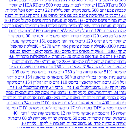
ולד לבבות צבע כסף 500 גרם
HEART שוקולד
50 גרם
סניקרס וופל גליליות 22 גרם
טוויקס וופל גליליות
ו טורטילה צ'יפס בטעם צ'ילי מתוק 100 גרם
קינג עוגיות רכות
ס ללת''ס 160 גרם
קינג עוגיות רכות צ'יפס קרמל מלוח 160
יות רכות שוקולד מריר צ'יפס חלבון 160 גרם
מרק ראמן פיקנטי
 גרם
גולון שרקיז ללא גלוטן טו-גו 160ג'
גולון שוקובום
 120ג'
טבלת פררו רושר מקדמיה ואגוז לוז 90 גרם
קינדר
נדס 120 גרם
קינדר הפי מומנטס 161 גרם
מילקה עוגת
מילקה טבלה צימוק אגוז חדש 270ג' - K
מילקה טראפל
שקית מארס מיני מיקס 400 גרם
קראנצ'י רואופ בטעם
אם אנד אם בוטנים 220ג'
מנורת 3 המשאלות סוכריות 9.6
לד לבן להמסה 28% קקאו בד"צ 750 גרם
מטבעות
 קקאו בד"צ 750 גרם
מטבעות שוקולד מריר
קינדר בואנו מיני מיקס 205
ראו במילוי קרם וניל 66 גרם
אוראו בראוניז 154 גרם
אוראו
אוראו קראנצ'י בייטס 110 גרם
אוראו גולדן 154 גרם
מילקה
מרשמלו 150 גר – ברבי 24 יחידות
מרשמלו 150 גר –
מרשמלו נקניקייה 10 גרם
מארז טסה של בוננזה
מארז טסה
עוגיות מזרחיות בטעם שום בצל 400 גרם אחוה
עוגיות מזרחיות
ערכה להכנת ממתק DIY טיפות 24 גרם
ערכה
 17 גרם
ערכה להכנת ממתק DIY גומי על
ממתק אבקה מדליקה 12 גרם
הנשיקות שלי "דובי" 40
 סוכריות כוכב 60 גרם
תיק יצירה סוכריות לב 60 גרם
תיק
פרח 60 גרם
סוכריות קופצות + לקקן - גלידה 10