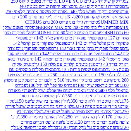
2 גרם I LOVE YOU
סוכריות בטעם קוקוס 250
ינגר קוקוס 250 גרם
צ'יפס ירקות שורש בטטה 40ג
רקות שורש סלק 40ג' -אורגני
הל משקה אנרגיה קלאסי 250
 שוקו חום 200ג'- K
סוכריות ג'ילי בוני פרוט 200 גרם
SUM
סוכריות ג'ילי בוני פרוט 200 גרם CITRUS
ילי בוני פרוט 200 גרם BERRY MIX
פופקורן בטעם שוקו
פופקורן בטעם קרמל 60 גרם OISHI
פופפולי פופקורן מוכן
פופפולי פופקורן מוכן מתוק מלוח 142 גרם
פופפולי
פלפל מלח ים 142 גרם
פופפולי פופקורן מוכן קרמל 142
ופקורן מוכן גבינה נאצו 142 גרם
פופפולי פופקורן מוכן צדר
פופפולי פופקורן מוכן צדר חלפיניו 142 גרם
פופפולי פופקורן
גרם
פופפולי פופקורן מוכן חמאה 142 גרם
קינדר בואנו
ם
גונץ בוטנים קלויים עם מלח 150 גר'
מנטוס שקית
מנטוס שקית פירות 135 גרם
מארז מקלות ביסקוויט עם
גרם
זריפה גרעיני דלעת 250 גרם
זריפה גרעיני אבטיח
ט רוטב ברביקיו אורגינל 510 מ"ל
פבורס טראפל לבן פיסטוק
טראפל שוקו 100ג'
פבורס טראפל לבן וניל 100ג'
פבורס
ג'
אנרג'י מאגדת דגנים טראפלס ושוקולד
אנרג'י מאגדת
ר
נסקוויק אבקת תות 350ג'
גולון טוסטדה ללא ת.סוכר
וסטדה ללא סוכר 350ג'
גולון אורגני ביו שוקוצ'יפס 150ג'
גולון
אג'סטיב צ'יה 270ג'
גולון אורגני ביו דיאג'סטיב ש.שועל פירות
אורגני ביו דיאג'סטיב ש.שועל שוקו 270ג'
גולון אורגני ביו
גולון מגה סנדוויץ' 250ג'
גולון אורגני ביו מריה 350ג'
סוכ'
ברים מוזרים 120ג'
סוכ' צ'ופה צ'ופס דברים מוזרים
צופס סוכ על מקל חמוץ 120ג'
ברילה פסטו ריקוטה א.מלך