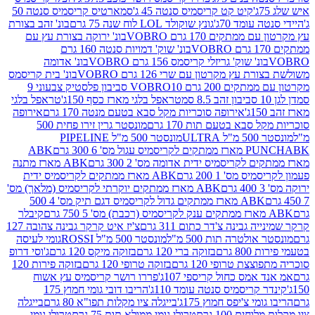
קיט קט קריסמיס סנטה 45 ג'
סמארטיס קריסמיס סנטה 50
עומד 70ג'
גונץ שוקולד LOL לוח שנה 75 גרם
בונ' זהב בצורת
תקים 170 גרם VOBRO
בונ' ירוקה בצורת עץ עם
בונ' שוק' דמויות סנטה 160 גרם
נ' שוק' גריזלי קריסמס 156 גרם VOBRO
בונ' אדומה
עץ מקרטון עם שרי 126 גרם VOBRO
בונ' בית קריסמס
 200 גרם VOBRO
10 סביבון פלסטיק צבעוני 9
טראפל בלגי מארז כסף 150ג'
טראפל בלגי
אירופה סוכריות מקל סבא בטעם מנטה 170 גרם
אירופה
סבא בטעם תות 170 גרם
מונסטר גרין זירו פחית 500
ULT
מונסטר 500 מ"ל PIPELINE
ABK
PU
לקריסמיס ידית אדומה מס' 2 300 גרם
ABK מארז מתנה
מס' 1 200 גרם
ABK מארז ממתקים לקריסמיס ידית
ABK מארז ממתקים יוקרתי לקריסמיס (מלאך) מס'
ABK מארז ממתקים גדול לקריסמיס דגם תיק מס' 4 500
קיבלר
גבינה צ'דר כתום 311 גרם
צ'יז איט קרקר גבינה צהובה 127
ולטרה תות 500 מ"ל
מונסטר 500 מ"ל ROSSI
גומי לעיסה
 גרם
בזוקה ברי 120 גרם
בזוקה מיקס 120 גרם
ג'וסי דרופ
ת טרופי 120 גרם
בזוקה טרופי 120 גרם
בזוקה פירות 120
מס כחול קריספי 107ג'
פררו רושר קריסמיס עץ אשוח
קריסמיס סנטה עומד 110ג'
הריבו דובי גומי חמוץ 175
י צ'יפס חמוץ 175ג'
בייגלה ציו מקלות תפו"א 80 גרם
בייגלה
ים 100 גרם
טרולי גומי ממולא תות 75 גרם
טרולי גומי