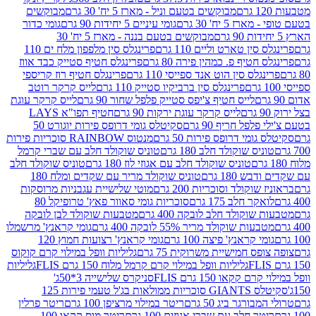
מבוקשים בטעם וניל - מארז 5 יח' 30 גרם
מבוקשים
5 יח' 30 גרם
גומי עיניים 5 יחידות 90 גרם
גומי כדור
מבוקשים בטעם בננה - מארז 5 יח' 30
ין טארט וליים 110 גרם
פרינגלס סין מלפפון מלח ים 110
חטיף פ. כמהין פירה 80 גרם
פרינגלס חטיף סטייק כבד אווז
לס סין הוט אנד ספייסי 110 גרם
פרינגלס חטיף רוז קריספי
פרינגלס סין ברביקיו סטייק 110 גרם
לייס קרקר רוטב
לייס חטיף צ'יפס סטייק פלפל שחור 90 גרם
לייס קרקר עוגת
לייס קרקר עוגת ירקות 90 גרם
חטיף תפו"א LAYS
פל חריף 90 גרם
סקיטלס גומי דרופס פירות יוגורט 50
ומי דרופס פירות 50 גרם
מנטוס RAINBOW סוכריות פירות
יס שוקולד חלב 180 גרם
טוניס שוקולד חלב עם שברי קרמל
טוניס שוקולד חלב עם אגוזי לוז 180 גרם
טוניס שוקולד חלב
 180 גרם
טוניס שוקולד מריר עם שקדים ומלח 180
וקולד וסוכריות 200 גרם
מוטי שלישיית עגבניות מרוסקות
ר חלב 175 גרם
סוכריות גומי סאוור פאץ' טרופיקל 80
וקולד חלב לובקה 400 גרם
מטבעות שוקולד לבן לובקה
ות שוקולד מריר 55% לובקה 400 גרם
גומי קראנץ' מרשמלו
י קראנץ' פיצה 100 גרם
גומי קראנץ' רצועות חמוץ 120
ס חמישיית משרוקית 75 גרם
גליליות וופל במילוי קרם קוקוס
גליליות וופל במילוי קרם קרמל מלוח 150 גרם FLIS
גליליות
קקאו 150 גרם FLIS
סניקרס שלישייה 3*50ג'
סקיטלס GIANTS סוכריות ממולאות בג'ל טעמי פירות 125
ורגר ביג 50 גרם
ריטר במילוי מרציפן 100 גרם
ריטר פרלין
ר חלב עם שברי אגוזים 100 גרם
ריטר מוס קקאו 100