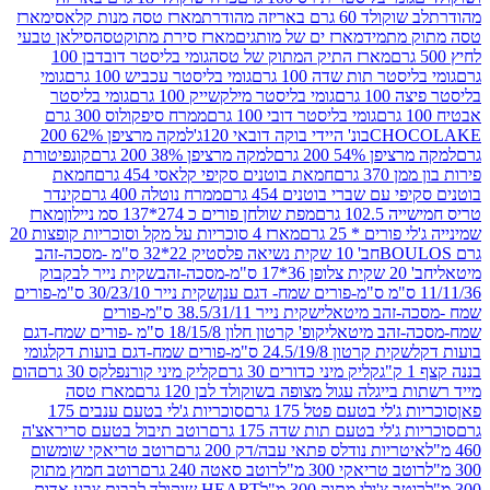
ד 60 גרם באריזה מהודרת
מארז טסה מנות קלאסי
מארז
מתמיד
מארז ים של מותגים
מארז סירת מתוקטסה
סילאן טבעי
מארז התיק המתוק של טסה
גומי בליסטר דובדבן 100
טר תות שדה 100 גרם
גומי בליסטר עכביש 100 גרם
גומי
 גרם
גומי בליסטר מילקשייק 100 גרם
גומי בליסטר
גומי בליסטר דובי 100 גרם
ממרח סיפקולוס 300 גרם
CHO
בונ' היידי בוקה דובאי 120ג'
למקה מרציפן 62% 200
54% 200 גרם
למקה מרציפן 38% 200 גרם
קונפיטורת
3 גרם
חמאת בוטנים סקיפי קלאסי 454 גרם
חמאת
עם שברי בוטנים 454 גרם
ממרח נוטלה 400 גרם
קינדר
10 גרם
מפת שולחן פורים כ 274*137 סמ ניילון
מארז
רים * 25 גרם
מארז 4 סוכריות על מקל וסוכריות קופצות 20
חב' 10 שקית נשיאה פלסטיק 22*32 ס"מ -מסכה-זהב
כה-זהב
שקית נייר לבקבוק
שקית נייר 30/23/10 ס"מ-פורים
-זהב מיטאלי
שקית נייר 38.5/31/11 ס"מ-פורים
זהב מיטאלי
קופ' קרטון חלון 18/15/8 ס"מ -פורים שמח-דגם
קית קרטון 24.5/19/8 ס"מ-פורים שמח-דגם בועות דקל
גומי
קליק מיני כדורים 30 גרם
קליק מיני קורנפלקס 30 גרם
הום
ייגלה עגול מצופה בשוקולד לבן 120 גרם
מארז טסה
'לי בטעם פטל 175 גרם
סוכריות ג'לי בטעם ענבים 175
ג'לי בטעם תות שדה 175 גרם
רוטב תיבול בטעם סריראצ'ה
ריות נודלס פתאי עבה/דק 200 גרם
רוטב טריאקי שומשום
ב טריאקי 300 מ"ל
רוטב סאטה 240 גרם
רוטב חמוץ מתוק
ב צ'ילי מתוק 300 מ"ל
HEART שוקולד לבבות צבע אדום