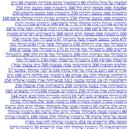
 גולגולת 90 גרם
סאוור מדנס סוכריות חמוצות 60 גרם
 מצופה קרם וניל 300 גרם
עוגת ספוג בטעם תות 250
 בטעם דובדבן 250 גרם
עוגת ספוג בטעם מישמש 250
ג בטעם שוקולד 250 גרם
קינג עוגיות רכות שוקולד צ'יפס 160
יות רכות שוקולד מריר צ'יפס 160 גרם
קינג עוגיות רכות
'יפס 160 גרם
קינג עוגיות רכות שיבולת תפוז שוקו צ'יפס
ה ספוג מצופה קרם קקאו 300 גרם
אורביט רפרשרס מסטיק
עם אבטיח פטל בקבוקון 67 גרם
טרולי גומי פינגווין 150
י שיני דרקולה 150 גרם
טרולי סופר בריין 150ג'
טרולי גומי
טרולי גומי פירות ים 175 גרם
טרולי גומי עכברים 200
י נשיקות תות 200 גרם
טרולי גומי פרות חלב 200 גרם
טרולי
150 גרם
טרולי מרשמלו תפוח 150 גרם
טרולי גומי
200 גרם
קישוטי עוגה בצנצנת 500 גרם צבעוני עגול /
טב ברבקיו טריאקי מתוק 510 מ"ל
בר שוקולד באונטי 57
ולד חלב עם אגוזים 90 גרם
שוק' טב מילקה דיים 100 גרם
יבון צבעוני 5X2 סמ
ארוחת אורז בסגנון איטלקי 250
ז בסגנון מקסיקני 250 גרם
ארוחת אורז אושפלו 250
ז מג'דרה 250 גרם
הריבו אבטיח 160ג'
היידי מוצארט תפוז
וצארט נוגט ליצ'י 119ג'
גונץ סוכריית מקל סבא קשת 144
ת קטנות בשקית 100 גרם
גונץ אנשי שלג משוקולד במילוי
85 גרם
גונץ אנשי שלג משוקולד במילוי קרם חלב ברשת
 סנטה משוקולד במילוי קרם חלב ברשת 85 גרם
גונץ שוקולד
שישיה 78 גרם
גונץ שוקולד חלב סנטה 100 גרם
גונץ עוגיות
גונץ שוקולד לוח שנה מפרץ
גרם
גונץ שוקולד לוח שנה קריסמיס 50 גרם
גונץ מיקס