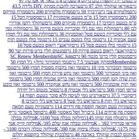
פצות בום מיקס 4 טעמים 4 גרם
אוראו אפרסק 97
ולד חלב 97 גרם
ערכה להכנת ממתק DIY גלידה 43.5
בי ג'ינג'רברד 59 גרם
ממרח מלטיזרס 200 גרם
ממרח טוויקס
בל 15 ס"מ בטעם אוכמניות 17 גרם
מסטיק חבל 15
בן 17 גרם
ממרח סניקרס 200 גרם
שוקולד רושן אורירי
מקלות גומי עם ג'לי וסוכריות בטעם פירות 36 גרם
מקלות גומי
ריות בטעם פטל ואוכמניות 36 גרם
מקלות גומי עם ג'לי חמוץ
רם
גומי בולז בטעם ענבים 15 גרם
גומי בולז בטעם תות
בולז בטעם פטל 15 גרם
קראנצ'י רואופ בטעם פטל 10
רואופ בטעם פירות 10 גרם
מנטוס קלין ברט פירות יער 90
ין ברט' מנטה 90 גרם
SC Join
SC Renew Membership
M
ממתק אצבעוני 7.5 גרם
גומי המבורגר גדול+ ג'ל חמוץ 50
גר מיני 10 גרם
גומי ואוו בקבוק מסטיק חמוץ 500 גרם
גומי
גר 500 גרם
גומי ואוו נחש פירות חמוץ 500 גרם
גומי ואוו
מוץ 500 גרם
גומי ואוו כריש אבטיח חמוץ 500 גרם
גומי
ות 500 גרם
גומי ואוו נחש אנקונדה 500 גרם
גומי ואוו כובע
רם
ראש ג'לי אבטיח 8 גרם
סוכ' מנטוס רול יחידה
אורביט גומי לעיסה ללא סוכר בטעם תפוח 14
תות 8 גרם
ראש ג'לי פטל 8 גרם
ראש ג'לי דובדבן 8
עם חמאה קופסת פח ורדים 114 גרם
עוגיות טעם חמאה
 114 גרם
רול וופל מאסטר 400 גרם
וופל מאסטר גריף
ון מגה שוקו 145ג'
מילקה טבלה פטל 100ג'-K
מילקה טבלה
ג' - K
מילקה טבלה אגוז שלם 95ג'-K
מילקה קייק אנד
מילקה טבלה צימוק אגוז 90ג'-K
מילקה טבלה דובדבן 100ג' -
ת שוקולד באהבה 48 גרם
לבבות שוקולד בקופסא יהלום