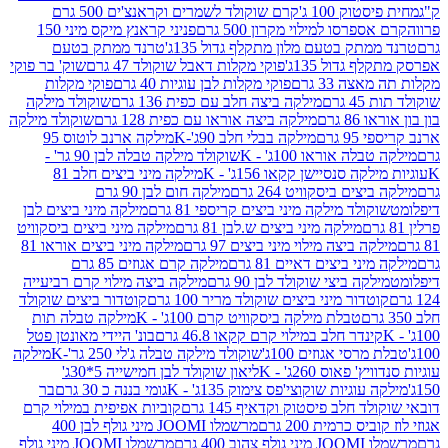
ק 100 ג'
קרם שוקולד לשמרים וקראנצ'ים 500 גרם
רסו למילוי מקרון 500 גרם
פניני קראנץ מיקס מיני 150
תק בטעם מלון מתקלף גדול 135ג'
טרנד ממתק בטעם
גדול 135ג'
פוקי מקלות דאבל שוקולד 47 גרם
שוק' בר פוקי
 33 גרם
פוקי מקלות לבן עוגיות 40 גרם
פוקי מקלות
רם
מילקה ביצה חלב עם כפית 136 גרם
שוקולד מילקה
 גרם
מילקה ביצה אוראו עם כפית 128 גרם
שוקולד מילקה
גרם
מילקה בבלי חלב 90ג'-K
מילקה ארנב לוטוס 95
ה אוראו 100ג' - K
שוקולד מילקה טבלה לבן 90 גר' -
ה סנסיישן קקאו 156ג' - K
מילקה מיני ביצים חלב 81
ים ביסקוויט 264 גרם
מילקה חום לבן 90 גרם
ולד מילקה מיני ביצים קריספי 81 גרם
מילקה מיני ביצים לבן
מילקה מיני ביצים ש.לבן 81 גרם
מילקה מיני ביצים ביסקוויט
 ביצה מילוי מיני ביצים 97 גרם
מילקה מיני ביצים אוראו 81
י ביצים דאיים 81 גרם
מילקה קרם אגוזים 85 גרם
קה ביצי שוקולד לבן 90 גרם
מילקה ביצה מילוי קרם רביעייה
דור מיני ביצים שוקולד מריר 100 גרם
קוטדור ביצים שוקולד
טבלת מילקה ביסקוויט קרם 100ג' - K
מילקה טבלה תות
נדר חלב במילוי קרם קקאו 46.8 גרם
בונ' היידי מאונטן פטל
סי אגוזים 100ג'
שוקולד מילקה טבלה ג'לי 250 גר'-K
מילקה
פאוס 260ג' - K
ליאון שוקולד לבן חמישייה 5*30ג'
וגיות שוקוצי'פס צימוק 135ג' - K
גומי בננה כ 30 גרם
בר
 חלב פיסטוק וקדאיף 145 גרם
קוביות אפיפית במילוי קרם
 כרמית 200 גרם
מרשמלו JOOMI מיני גולף לבן 400
400 גרם
מרשמלו JOOMI מיני גולף