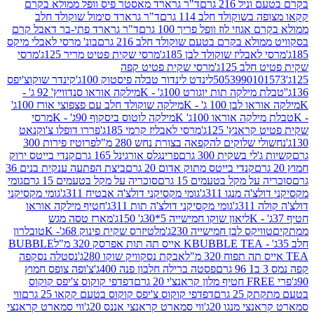
 216 גרם
ד"ר גרארד מאסטר פיס וופל ממולא בקרם
שוקולד חלב 114 גרם
ד"ר גרארד סימול שוקולד חלב
וזי לוז וופל פריך 100 גרם
ד"ר גרארד פתי-בר דאבל קרם
לא בקרם בטעם שוקולד חלב 216 גרם
בונ' מרסי לאבלי מיקס
בליז שוקולד לבן 185ג'
מרסי שקית פטיט מריר 125ג'
מרסי
ב 125ג'
מרסי שקית פטיט קפה
505399010
לינדט לינדור טבלה פיסטוק 100ג'
קינדר שוקוצ'יפס
ילקה תות יוגורט 100ג' - K
מילקה אוראו סנדוויץ' 92 ג' -
בן 100 ג' - K
מילקה שוקולד חלב עם פצפוצי אורז 100ג'
ה אוראו 100ג' K
מילקה לוטוס ביסקוף 90ג' - K
מרסי
אנץ' 125ג'
מרסי לאבליז קרמי 185ג'
פררו דופלו צ'וקנאט
 שלוקים להקפאה בצורת נחש 280 מ"ל
פרוטיז פירות 300
י בשקית 300 גרם
פרינגלס אורגינל 165 גרם
קנדי בייטס ירוק
קנדי בייטס מתוק אדום 20 גרם
ביצת הפתעה ענקית בנים 36
ל מקל בטעמים 15 גרם
סוכריה על מקל בטעמים 15 גרם
גומי
 מנגו 311ג'
גומי מקסיקני דולצ'ה אבטיח 311ג'
גומי מקסיקני
ג'
גומי מקסיקני דולצ'ה תות 311ג'
חטיף מילקה אוראו
ליאון שוקו חמישייה 5*30ג' 150ג'
מארז טסה מגש
יקס לבן חמישייה 230ג'
מלטיזרס שקית פינוק 68ג'- K
טובלרון
BUBBLE TEA אייס תה תות אפרסק 320 מ"ל
BUBBLE
אבקת נסקוויק שוקו 280ג'
נסטלה נסקפה
פסטה ברילה חלבון פנה 400ג'
צ'ופה צופס חמוץ
דפדפי קוקוס צ'יפס קוקוס
2 גרם
דפדפי קוקוס צ'יפס קוקוס בטעם קקאו 25 גרם
ווי
 מנגו 20ג'
ווי סמארט קראנצי אננס 20ג'
ווי סמארט קראנצי