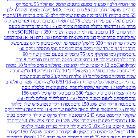
בון טבעוני בטעם בוטנים קרמל ושוקולד 55 גרם
מיקס
 ולבן 55 גרם כרמית MIX
בייגלה מצופה שוקולד לבן
בייגלה מצופה שוקולד חלב 55 גרם כרמית MIX
חטיף
עם פירות יבשים 175גר'
חטיף דגנים בתוספת אגוזים ושוקולד
חטיף גרונלה בתוספת צימוקים 175 גר'
טופי כדורים בטעם
ם
בונ' פח דמות סנטה השומר 350 גרם SORINI
מארז
ביבונצ'יק
בונ' פח משאית קריסמס 200 גרם SORINI
בובספוג
 330 מל
שק' קונפטי פי.וי.סי-סביביון מיקס צבעים
שק'
וי.סי-כד שמן מיקס צבעים
ממתק גומי מתקלף מיקס 60
י מתקלף מנגו 75 גרם
לייס בטעם כמהין שחור 90
קולד 18 גרם
צעצוע סנטה בובות עם סוכריות 8 גרם
1 קישוטי שולחן לחנוכה -כחול/זהב מיטאלי
חב' 10 כוסות
 שמח כחול/זהב מיטאלי
חב' 10 צלחות נייר ק.18 ס"מ-חנוכה
הב מיטאלי
חב' 10 צלחות נייר ק.23 ס"מ-חנוכה שמח
יטאלי
קפ' קרטון + חלון- 8/51/18 ס"מ -חנוכה שמח כחול/זהב
עוני
מארז סלסלה טסה
לוטוס קראנצ'י 380 גרם
ביסקויט קרמל לוטוס 156
לוטוס בטעם קרמל 250 גרם
גליליות וופלים לימון 250
ד איש שלג 150 גרם
סנטה וורלד סנטה,איש שלג ומלאך
סנטה וורלד סנטה קלאוס שקית 108 גרם
סנטה וורלד מיקס
 במגף 243 גרם
סנטה וורלד מיקס שוקולד קריסמס בכוס
י פינגווין 70ג'
היידי איש שלג 70ג'
היידי איש שלג 150ג'
קינדר
3xג' 45ג'
שוקולד קינדר בצורת סנטה קלאוס
קריסמיס כוכב קטן 40 ג
קינדר קריסמס שוקולד 150ג'
קינדר
בנים 75ג'
פררו קריסמס רושר כוכב 37.5 ג'
דופלו קריסמיס