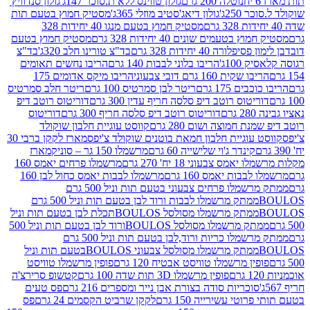
נוטלה 200 גרם
גולון טווינס ללא ת.סוכר 147ג'
גולון סנדוויץ'
250ג'
גולון דיאג'סטיב מוזלי 365ג'
מסטיק חמוץ בטעם תות
מסטיק חמוץ בטעם מנגו 40 יחידות 328
 בטעמים שונים 40 יחידות 328 גרם
מסטיק חמוץ בטעם
רה 40 יחידות 328 גרם
בד"צ טורינו חלב 320ג'
בד"צ
100ג'
הריבו בלוני לבבות 140 גרם
הריבו נחשים תאומים
שקית 160 גרם דובי צבעוני
הריבו מיקס אדומים 175
ים 175 גרם
ריטר לבן סמרטיס 100 גרם
ריטר חלב סמרטיס
יטוס רוטב דיפ סלסה חריף עדין 300 גרם
דוריטוס רוטב דיפ
ם
דוריטוס רוטב דיפ סלסה חריף 300 גרם
דוריטוס
ת חמוצה ושום 280 גרם
קווסט עוגיית חלבון שוקולד
 עוגיית חלבון חמאת בוטנים שוקולד צ'יפס
מארז לקקן ברבי 30
קינדר ג'וי שלישייה 60 גרם
מרשמלו 150 גר – סוניק
מארז
מס צבעוני 18 יח' 270 גרם
מרשמלו פרחים יאמס 160
בבות יאמס 160 גרם
מרשמלו לבבות יאמס כחול לבן 160
ממתק מרשמלו פרחים צבעוני בטעם תות וניל 500 גרם
ממתק מרשמלו לבבות ורוד לבן בטעם תות וניל 500 גרם
ממתק מרשמלו מסולסל BOULOSתכלת לבן בטעם תות וניל
ממתק מרשמלו מסולסל BOULOSורוד לבן בטעם תות וניל 500
ממתק מרשמלו כריות ורוד,לבן בטעם תות וניל 500 גרם
ממתק מרשמלו מסולסל צבעוני BOULOSבטעם תות וניל
ין מרשמלו טוויסט אבטיח 120 גרם
פופין מרשמלו טוויסט
פופין מרשמלו 3D תות שדה 100 גרם
קטשופ סרירצ'ה
סוכריות סודה בצורת אבן נייר ומספרים 216 גרם
פס טעים
טי עשירייה 150 גרם
לקקן שרביט הקסמים 24 גרם
פס