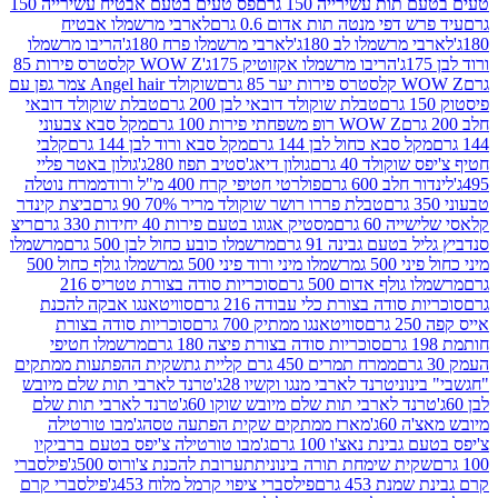
ת עשירייה 150 גרם
פס טעים בטעם אבטיח עשירייה 150
דפי מנטה תות אדום 0.6 גרם
לארבי מרשמלו אבטיח
מרשמלו לב 180ג'
לארבי מרשמלו פרח 180ג'
הריבו מרשמלו
הריבו מרשמלו אקזוטיק 175ג'
WOW Z קלסטרס פירות 85
 85 גרם
שוקולד Angel hair צמר גפן עם
טבלת שוקולד דובאי לבן 200 גרם
טבלת שוקולד דובאי
WOW Z רופ משפחתי פירות 100 גרם
מקל סבא צבעוני
 סבא כחול לבן 144 גרם
מקל סבא ורוד לבן 144 גרם
קלבי
ולד 40 גרם
גולון דיאג'סטיב תפוז 280ג'
גולון באטר פליי
ב 600 גרם
פולרטי חטיפי קרח 400 מ"ל ורוד
ממרח נוטלה
טבלת פררו רושר שוקולד מריר 70% 90 גרם
ביצת קינדר
60 גרם
מסטיק אגוגו בטעם פירות 40 יחידות 330 גרם
ריצ
טעם גבינה 91 גרם
מרשמלו כובע כחול לבן 500 גרם
מרשמלו
50 ג
מרשמלו מיני ורוד פיני 500 ג
מרשמלו גולף כחול 500
לף אדום 500 גרם
סוכריות סודה בצורת טטריס 216
סודה בצורת כלי עבודה 216 גרם
סוויטאנגו אבקה להכנת
סוויטאנגו ממתיק 700 גרם
סוכריות סודה בצורת
סוכריות סודה בצורת פיצה 180 גרם
מרשמלו חטיפי
ממרח תמרים 450 גרם קליית גת
שקית ההפתעות ממתקים
וני
טרנד לארבי מנגו וקשיו 28ג'
טרנד לארבי תות שלם מיובש
ד לארבי תות שלם מיובש שוקו 60ג'
טרנד לארבי תות שלם
6ג'
מארז ממתקים שקית הפתעה טסה
ג'מבו טורטילה
נת נאצ'ו 100 גרם
ג'מבו טורטילה צ'יפס בטעם ברביקיו
ית שימחת תורה בינונית
תערובת להכנת צ'ורוס 500ג'
פילסברי
 453 גרם
פילסברי ציפוי קרמל מלוח 453ג'
פילסברי קרם