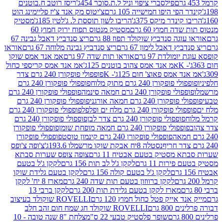
פילסברי ציפוי וניל ל.ת.סוכר 454ג'
ריסז רוטב ח.בוטנים
פי היפו חמישייה 105 גרם
צ'יטוס מק אנד צ'יז פליימינג הוט
ינדר מיקס 375ג'
הריבו לשון תוססת ל. ג'לטין 185ג'
מסטיק
ה חמוץ 60 גרם
מסטיק מנטוס תפוח ירוק חמוץ 60
גה סנדביץ שוקולד תפוז 88 גרם
ריצ סנדביץ דאבל גבינה 67
ץ דאבל לימון 67 גרם
ריצ סנדביץ גבינה מלוחה 67 גרם
אוראו
מולדת 97 גרם
אוראו תות שדה 97 גרם
אמ אנד אמס שוקו
אמ אנד אמס צהוב בוטנים 125ג'
אמ אנד אמס קריספי כחול
אמס פאוצ' חום 125ג'- K
פופפולי פופקורן 240 גרם צדר
פופקורן 240 גרם מתוק מלוח
פופפולי פופקורן 240 גרם
י פופקורן 240 גרם חמאה סינמה
פופפולי פופקורן 240 גרם
רן 240 גרם חמאה אורגני
פופפולי פופקורן 240 גרם
פופקורן 240 גרם מלח ים ופלפל
פופפולי פופקורן 240 גרם
פופפולי פופקורן 240 גרם צדר לבן
פופפולי פופקורן 240 גרם
פולי פופקורן 240 גרם חמאה מופחת שומן
פופפולי פופקורן
פופפולי פופקורן 240 גרם קינמון טוסט
פופפולי פופקורן
נסטלה 8יח אבקת שוקו מרשמלו 193.6ג'
צ'ופה צ'ופס
 מסטיק בטעם אבטיח 11 גרם
צופה צופס שערות סבתא
ירות 11 גרם
לקקן ג'ל לב תות 156 גרם
לקקן ג'ל בטעם
לקקן ג'ל בטעם קולה 156 גרם
לקקן בטעם גלידת שוקו
לקקן ברווזון בטעם תות שדה 240 גרם
מארז 8 יח' לקקן
מארז לקקן בטעם גלידת תות 200 גרם
לקקן ברבי 13
 אייק פטל כחול חמוץ 120 גרם
ROVELLI שוקולד בעיצוב
80 גרם
ROVELLI שוקולד חג שמח חום זהב חלב
שופר פלסטיק טבעי 22 ס"מ
צלחת "8 שנה טובה - 10