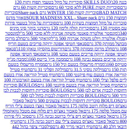
SKILLS DUO סוכריות על מקל בטעמי תפוח ותות 120
P ללא סוכר 60 גרם
סוכריות קשות 60 גרם
BAD
סוכריות קשות WINTER 150 גרם Share pack
סוכריות
סאוור מדנס
קל חמוצות בשקית 100 גרם
סוכריות על מקל בטעמי פירות
סוכריות קולה ולימון 120 גרם
דגני בוקר סיני מיניס
 אולטרה פאנטזי משקה אנרגיה ללא סוכר 500 מ"ל
מונסטר
ה ויולט משקה אנרגיה 500 מ"ל
קוואקר 500 גרם
חלב מרוכז
3 גרם
סנאפי חטיפי אפונה ירוקה פריכים בטעם חריף
 מרוכז וממותק 370 גרם
דוריטוס מקסיקן טאקו 110ג'
סנאפי
ירוקה פריכים בטעם טבעי 108 גרם
סנאפי חטיפי אפונה
בטעם גבינה 108 גרם
ממבה ביץ' בייטס 160ג'
ממבה מג'יק
ממרח מרשמלו בטעם וניל 150 גרם
ממרח מרשמלו בטעם
מילקה נוסיני 31.5 גרם
מילקה וופליני 31 גרם
חטיף סטייל
בטעם עוף פיקנטי 100 גרם
חטיף סטייל קוריאה אורז בטעם
100 גרם
חטיף סטייל קוריאה אורז בטעם קארבונרה 100
יל קוריאה אורז בטעם פיקנטי 100 גרם
BOULOS סוכריות
אדום לבן 500 גרם
BOULOS סוכריות דחוסות לבבות לבן
BOULOS סוכריות דחוסות לבבות כחול לבן 500
 צבעונים 500 גרם
אל סאבור
וח רוטב סלסה 175 גרם
אל סאבור נאצ'ו בטעם צ'ילי חריף
175 גרם
אל סאבור נאצ'וס דיפ מלוח עם מטבל גוואקמולי
סאבור נאצ'וס דיפ צ'ילי ברוטב גבינה 175 גרם
סוכ' ג'לי פירות
סאבור נאצ'וס בטעם צ'ילי עם רוטב גבינה 175 גרם
חטיף
חטיף דובאי מריר 40 גרם
פילסברי ציפוי כחול 442