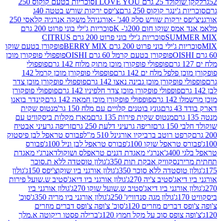
2 גרם I LOVE YOU
סוכריות בטעם קוקוס 250
ינגר קוקוס 250 גרם
צ'יפס ירקות שורש בטטה 40ג
רקות שורש סלק 40ג' -אורגני
הל משקה אנרגיה קלאסי 250
 שוקו חום 200ג'- K
סוכריות ג'ילי בוני פרוט 200 גרם
SUM
סוכריות ג'ילי בוני פרוט 200 גרם CITRUS
ילי בוני פרוט 200 גרם BERRY MIX
פופקורן בטעם שוקו
פופקורן בטעם קרמל 60 גרם OISHI
פופפולי פופקורן מוכן
פופפולי פופקורן מוכן מתוק מלוח 142 גרם
פופפולי
פלפל מלח ים 142 גרם
פופפולי פופקורן מוכן קרמל 142
ופקורן מוכן גבינה נאצו 142 גרם
פופפולי פופקורן מוכן צדר
פופפולי פופקורן מוכן צדר חלפיניו 142 גרם
פופפולי פופקורן
גרם
פופפולי פופקורן מוכן חמאה 142 גרם
קינדר בואנו
ם
גונץ בוטנים קלויים עם מלח 150 גר'
מנטוס שקית
מנטוס שקית פירות 135 גרם
מארז מקלות ביסקוויט עם
גרם
זריפה גרעיני דלעת 250 גרם
זריפה גרעיני אבטיח
ט רוטב ברביקיו אורגינל 510 מ"ל
פבורס טראפל לבן פיסטוק
טראפל שוקו 100ג'
פבורס טראפל לבן וניל 100ג'
פבורס
ג'
אנרג'י מאגדת דגנים טראפלס ושוקולד
אנרג'י מאגדת
ר
נסקוויק אבקת תות 350ג'
גולון טוסטדה ללא ת.סוכר
וסטדה ללא סוכר 350ג'
גולון אורגני ביו שוקוצ'יפס 150ג'
גולון
אג'סטיב צ'יה 270ג'
גולון אורגני ביו דיאג'סטיב ש.שועל פירות
אורגני ביו דיאג'סטיב ש.שועל שוקו 270ג'
גולון אורגני ביו
גולון מגה סנדוויץ' 250ג'
גולון אורגני ביו מריה 350ג'
סוכ'
ברים מוזרים 120ג'
סוכ' צ'ופה צ'ופס דברים מוזרים
צופס סוכ על מקל חמוץ 120ג'
ברילה פסטו ריקוטה א.מלך