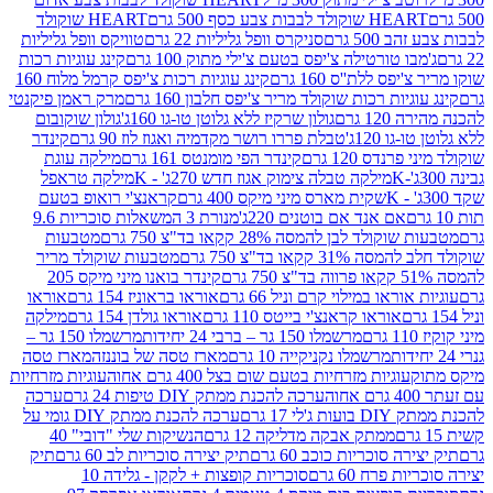
ולד לבבות צבע כסף 500 גרם
HEART שוקולד
50 גרם
סניקרס וופל גליליות 22 גרם
טוויקס וופל גליליות
ו טורטילה צ'יפס בטעם צ'ילי מתוק 100 גרם
קינג עוגיות רכות
ס ללת''ס 160 גרם
קינג עוגיות רכות צ'יפס קרמל מלוח 160
יות רכות שוקולד מריר צ'יפס חלבון 160 גרם
מרק ראמן פיקנטי
 גרם
גולון שרקיז ללא גלוטן טו-גו 160ג'
גולון שוקובום
 120ג'
טבלת פררו רושר מקדמיה ואגוז לוז 90 גרם
קינדר
נדס 120 גרם
קינדר הפי מומנטס 161 גרם
מילקה עוגת
מילקה טבלה צימוק אגוז חדש 270ג' - K
מילקה טראפל
שקית מארס מיני מיקס 400 גרם
קראנצ'י רואופ בטעם
אם אנד אם בוטנים 220ג'
מנורת 3 המשאלות סוכריות 9.6
לד לבן להמסה 28% קקאו בד"צ 750 גרם
מטבעות
 קקאו בד"צ 750 גרם
מטבעות שוקולד מריר
קינדר בואנו מיני מיקס 205
ראו במילוי קרם וניל 66 גרם
אוראו בראוניז 154 גרם
אוראו
אוראו קראנצ'י בייטס 110 גרם
אוראו גולדן 154 גרם
מילקה
מרשמלו 150 גר – ברבי 24 יחידות
מרשמלו 150 גר –
מרשמלו נקניקייה 10 גרם
מארז טסה של בוננזה
מארז טסה
עוגיות מזרחיות בטעם שום בצל 400 גרם אחוה
עוגיות מזרחיות
ערכה להכנת ממתק DIY טיפות 24 גרם
ערכה
 17 גרם
ערכה להכנת ממתק DIY גומי על
ממתק אבקה מדליקה 12 גרם
הנשיקות שלי "דובי" 40
 סוכריות כוכב 60 גרם
תיק יצירה סוכריות לב 60 גרם
תיק
פרח 60 גרם
סוכריות קופצות + לקקן - גלידה 10