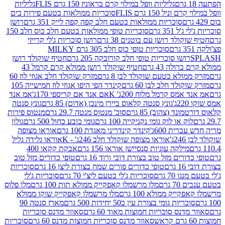
גליליות וופל במילוי קרם בראוניז 150 גרם FLIS
גליליות
יל 150 גרם FLIS
סוכריות ממולאות בטעם פירות בים
סוכריות ממולאות בטעם חלב קפה קפה לייק 351 גרם
רושן
351 גרם
סוכריות טופי ממולאות בטעם חלב כוס חלב 150
ולד רושן עם בוטנים 38 גרם
רושן סוכריות ג'לי קרייזי
סוכריות טופי כוס חלב 305 גרם MILKY
ושו סוכריות טופי חלב קורובקה 205 גרם
חטיף שוקולד רושן
לה 43 גרם
חטיף שוקולד רושן ממולא קרם קרמל 43
ולא בטעם שוקולד לבן 8 גרם
מזרק שוקולד חלב אגוזי לוז 60
לד חלב לבן 60 גרם
קינדר הפי היפו אגוזי לוז חמישייה 105
מס קרמל מלוח 200ג' K
אם אנד אם קריספי 170ג'
אמ אנד
גונץ סנטה קלאוס ביירן מינכן (אדום) 85 גרם
גונץ סנטה
ד (צהוב) 85 גרם
סוכ' מנטוס מנטה 29.7 גרם
מנטוס פירות
ק או לוק גומי נקניקייה 100 גרם
גומי כובע כחול 500 גרם
גולון
ית 600ג'
קינדר קינדריני מאגדת 100 גרם
אוראו מצופה
'
אוראו מצופה שוקולד חלב 246ג' - K
אוראו גלידה גליל
ילקה עוגיות סנסיישן אוראו 156 גרם
אבקת קקאו 400
רים מזל טוב בצורת דובי ורוד 16 גרם
טופי כדורים מזל טוב
ם
טופי כדורים פורים שמח בצורת ליצן 16 גרם
סוכריות
70 גרם
סוכריות ג'לי בטעם ליצ'י 70 גרם
סוכריות ג'לי
גרם
מלו מרשמלו קאפקייק ממולא תות 100 גרם
מלו פלוס
יק ממולא 100 גרם
מלו מרשמלו קאפקייק שוקו ממולא
יות גומי בצורת עין כ50 יחידות 500 גרם
מארז סנטה 90
נס סוכריות חמוצות מאוד 60 גרם
סאוור מדנס סוכריות
סאוור מדנס סוכריות חמוצות מדנס 60 גרם
סוכריות