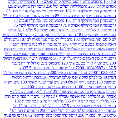
ביסקוויט לוטוס במילוי קרם לוטוס 150 גרם
גליליות וופלים
 גרם
גליליות וופלים וניל 250 גרם
היינץ מיוקטשופ 425
י מתקלף חיות 102 גרם
ממתק גומי מתקלף ענבים מנגו 85
י מתקלף אפרסק תפוז 85 גרם
ממתק גומי מתקלף ענבים 75
י מתקלף חיות 102 גרם
ממתק גומי מתקלף ענבים 75
י מתקלף אפרסק 75 גרם
ממתק גומי מתקלף ליצ'י 75
לוטיזן ביטקוין 1 ק"ג
מטבעות מולטיזן 5 ש"ח 1 ק"ג
הרשי
 מיקס 181 גרם
הרשי לבבות אקסטרה קרימי 181 גרם
הרשי
שוקולד 102 גרם
ג'ולי ראנצ'ר גומי מארז לב 107 גרם
נודלס
בטעם עוף חריף 140 גרם
אטריות להכנה מהירה ראמן
שחורה צאצ'רוני 140 גרם
צופה לקריץ שטוח צבעוני חמוץ
מץ חומץ ספריי רימון 50 גרם
עיד אומץ חומץ ספריי מטף 50
 חומץ סוכריה+גלי חמוץ 50 גרם
פררו רושר 100ג'
בוטן רביולי
ף אורז בטעם צ'לי 120 גרם
סוכ' מנטוס רול יחידה מנטה
סוכ' מנטוס רול יחידה פירות 37.5ג' -
72901
חטיפי חומוס דבאייל 200 גרם
עיד אומץ חומץ טריפל ג'ל
ברגן שוקוצ'יפס ש.לבן חמוציות 130ג'
ברגן רויאל חמאה
בונבוניירה רפאלו 240 גרם
קנדי שוגר סאוור 100 גרם תפוח
וור 100 גרם תפוח
קנדי שוגר סאוור 100 גרם
 מרסי פטיטס מיניאטור 125ג'
עיד לקקן אסלה טבילה +
לקקן פח אשפה טבילה +אבקה 40 גרם
ד"ר פפר קרם תות
 פפר קרם סודה 355 מ"ל
סאוור פאצ' פטל שקית 102
יל בטעם פאנטה 37.5 גרם
וופל ג'נסן-וופל טוסט 12 יח'
בקרסלנד-סטרופ וופל הולנדי 250 גרם
תחנת רוח וופל
קינדר שוקו בונס קריספי 67.2 גרם
גומי ענקי