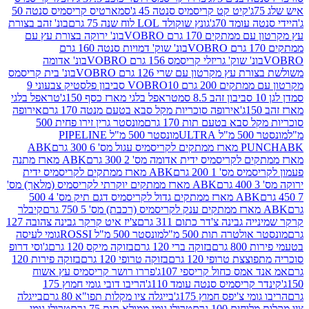
קיט קט קריסמיס סנטה 45 ג'
סמארטיס קריסמיס סנטה 50
עומד 70ג'
גונץ שוקולד LOL לוח שנה 75 גרם
בונ' זהב בצורת
תקים 170 גרם VOBRO
בונ' ירוקה בצורת עץ עם
בונ' שוק' דמויות סנטה 160 גרם
נ' שוק' גריזלי קריסמס 156 גרם VOBRO
בונ' אדומה
עץ מקרטון עם שרי 126 גרם VOBRO
בונ' בית קריסמס
 200 גרם VOBRO
10 סביבון פלסטיק צבעוני 9
טראפל בלגי מארז כסף 150ג'
טראפל בלגי
אירופה סוכריות מקל סבא בטעם מנטה 170 גרם
אירופה
סבא בטעם תות 170 גרם
מונסטר גרין זירו פחית 500
ULT
מונסטר 500 מ"ל PIPELINE
ABK
PU
לקריסמיס ידית אדומה מס' 2 300 גרם
ABK מארז מתנה
מס' 1 200 גרם
ABK מארז ממתקים לקריסמיס ידית
ABK מארז ממתקים יוקרתי לקריסמיס (מלאך) מס'
ABK מארז ממתקים גדול לקריסמיס דגם תיק מס' 4 500
קיבלר
גבינה צ'דר כתום 311 גרם
צ'יז איט קרקר גבינה צהובה 127
ולטרה תות 500 מ"ל
מונסטר 500 מ"ל ROSSI
גומי לעיסה
 גרם
בזוקה ברי 120 גרם
בזוקה מיקס 120 גרם
ג'וסי דרופ
ת טרופי 120 גרם
בזוקה טרופי 120 גרם
בזוקה פירות 120
מס כחול קריספי 107ג'
פררו רושר קריסמיס עץ אשוח
קריסמיס סנטה עומד 110ג'
הריבו דובי גומי חמוץ 175
י צ'יפס חמוץ 175ג'
בייגלה ציו מקלות תפו"א 80 גרם
בייגלה
ים 100 גרם
טרולי גומי ממולא תות 75 גרם
טרולי גומי