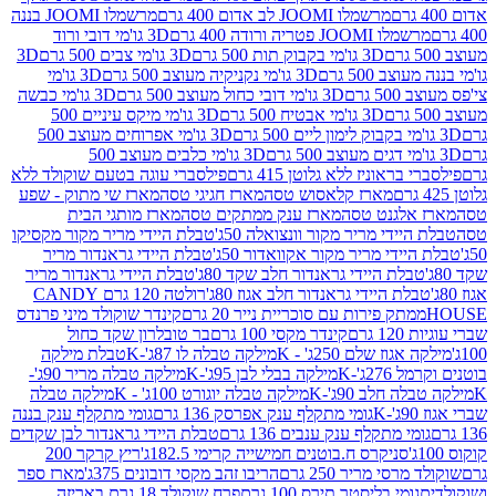
מרשמלו JOOMI לב אדום 400 גרם
מרשמלו JOOMI בננה
JOOM פטריה ורודה 400 גרם
3D גו'מי דובי ורוד
3D גו'מי בקבוק תות 500 גרם
3D גו'מי צבים 500 גרם
3D
 500 גרם
3D גו'מי נקניקיה מעוצב 500 גרם
3D גו'מי
גרם
3D גו'מי דובי כחול מעוצב 500 גרם
3D גו'מי כבשה
3D גו'מי אבטיח 500 גרם
3D גו'מי מיקס עיניים 500
3D גו'מי אפרוחים מעוצב 500
3D גו'מי כלבים מעוצב 500
ראוניז ללא גלוטן 415 גרם
פילסברי עוגה בטעם שוקולד ללא
מארז קלאסוש טסה
מארז חגיגי טסה
מארז שי מתוק - שפע
אלגנט טסה
מארז ענק ממתקים טסה
מארז מותגי הבית
ידי מריר מקור וונצואלה 50ג'
טבלת היידי מריר מקור מקסיקו
ידי מריר מקור אקוואדור 50ג'
טבלת היידי גראנדור מריר
לת היידי גראנדור חלב שקד 80ג'
טבלת היידי גראנדור מריר
ת היידי גראנדור חלב אגוז 80ג'
רולטה 120 גרם CANDY
תק פירות עם סוכריית נייר 20 גרם
קינדר שוקולד מיני פרנדס
רם
קינדר מקסי 100 גרם
בר טובלרון שקד כחול
וז שלם 250ג' - K
מילקה טבלה לו 87ג'-K
טבלת מילקה
2ג'-K
מילקה בבלי לבן 95ג'-K
מילקה טבלה מריר 90ג'-
חלב 90ג'-K
מילקה טבלה יוגורט 100ג' - K
מילקה טבלה
גומי מתקלף ענק אפרסק 136 גרם
גומי מתקלף ענק בננה
י מתקלף ענק ענבים 136 גרם
טבלת היידי גראנדור לבן שקדים
סניקרס ח.בוטנים חמישייה קרימי 182.5ג'
ריץ קרקר 200
סי מריר 250 גרם
הריבו זהב מקסי דובונים 375ג'
מארז ספר
ומי בליסטר תירס 100 גרם
פרח שוקולד 18 גרם באריזה