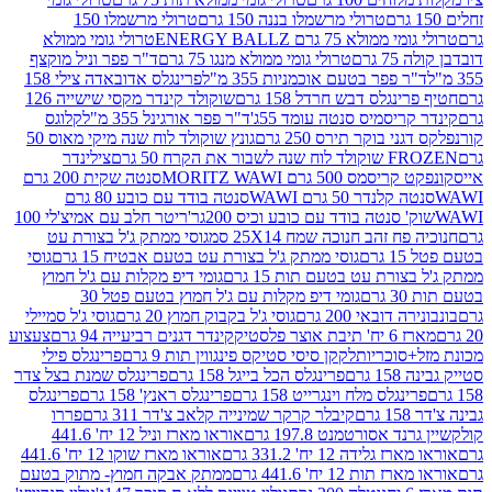
טרולי מרשמלו בננה 150 גרם
טרולי מרשמלו 150
לא 75 גרם ENERGY BALLZ
טרולי גומי ממולא
גרם
טרולי גומי ממולא מנגו 75 גרם
ד"ר פפר וניל מוקצף
 פפר בטעם אוכמניות 355 מ"ל
פרינגלס אדובאדה צילי 158
נגלס דבש חרדל 158 גרם
שוקולד קינדר מקסי שישייה 126
ריסמיס סנטה עומד 55ג'
ד"ר פפר אורגינל 355 מ"ל
קלוגס
 בוקר תירס 250 גרם
גונץ שוקולד לוח שנה מיקי מאוס 50
 את הקרח 50 גרם
צילינדר
50 גרם MORITZ WAWI
סנטה שקית 200 גרם
לנדר 50 גרם WAWI
סנטה בודד עם כובע 80 גרם
 סנטה בודד עם כובע וכיס 200גר'
ריטר חלב עם אמיצ'לי 100
 זהב חנוכה שמח 25X14 סמ
גוסי ממתק ג'ל בצורת עט
ם
גוסי ממתק ג'ל בצורת עט בטעם אבטיח 15 גרם
גוסי
ורת עט בטעם תות 15 גרם
גומי דיפ מקלות עם ג'ל חמוץ
ם
גומי דיפ מקלות עם ג'ל חמוץ בטעם פטל 30
דובאי 200 גרם
גוסי ג'ל בקבוק חמוץ 20 גרם
גוסי ג'ל סמיילי
וצר פלסטיק
קינדר דגנים רביעייה 94 גרם
צעצוע
סוכריות
לקקן סיסי סטיקס פינגווין תות 9 גרם
פרינגלס פילי
רם
פרינגלס הכל בייגל 158 גרם
פרינגלס שמנת בצל צדר
נגלס מלח וינגרייט 158 גרם
פרינגלס ראנץ' 158 גרם
פרינגלס
קיבלר קרקר שמינייה קלאב צ'דר 311 גרם
פררו
אסורטמנט 197.8 גרם
אוראו מארז וניל 12 יח' 441.6
ידה 12 יח' 331.2 גרם
אוראו מארז שוקו 12 יח' 441.6
ת 12 יח' 441.6 גרם
ממתק אבקה חמוץ- מתוק בטעם