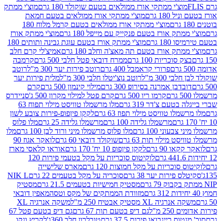
וצ'י ממתקי אורז ממולאים בטעם שוקולד 180 גרם
מוצ'י ממתק
180 גרם
מוצ'י ממתקי אורז ממולאים בטעם חמאת
מוצ'י ממתקי אורז ממולאים בטעם קרמל מלוח 180
תק אורז בטעם פנקייק עם מייפל 180 גרם
מוצ'י ממתק אורז
18 גרם
מוצ'י ממתק אורז בטעם עוגת גבינה ותותים 180
תק אורז בטעם תה מאצ'ה וחלב 180 גרם
אמיצ'לי קרם חלב
סוכריות 100 גרם
ממרח דובאי פטל חלבי 500 גרם
קרמבה
פרורי קראמבל 400 גרם
רוטב פירות יער 300 מ"ל
רוטב
 300 מ"ל
רוטב נוצ'יטלו חלבי 300 מ"ל
מלית פירות יער
דבן אמרנה בסירופ 300 גרם
מילוי קינמון 500 גרם
קרם
קרמו ריו 500 גרם
קרם פטל למילוי מקרון 500 ג'
סניידרס
טעם צ'דר 319 גרם
מלו מרשמלו טוויסט מילוי תפוח 63
לו טוויסט מילוי תפוז 63 גרם
לקקן פיןפופ-פירות צובע לשון
מרשמלו גלידה 100 גרם
מרשמלו גלידה 25 גרם
מלו פלוס
עוני 100 גרם
מלו פלוס מרשמלו מיני ורוד לבן 100 גרם
מלו
 מילוי תות 63 גרם
שוקולד דובאי 60 גרם
לואקר אגוז 90
ו 90 גרם
לקקן פיןפופ 10 יח' 170 גרם
אוראו קלאסי מארז
לוקיטוס סוכריות על מקל בטעמי פירות 120
סוכריות על מקל חמוצות 120 גרם
מארס שלישייה
פירות יער 38 גרם
סוכריה על מקל בטעמים 22 גרם
NIK L
מסטיק חמישיות בטעמים 21.5 גרם
מסטיק
מזוודת הממתקים של מקס וטסה
מאפין דובאי
יה XL מסטיק אבטיח 250 מ"ל
משקה אנרגיה XL
2 מ"ל
גם דיפ בטעם תות 67 גרם
גם דיפ בטעם פטל 67
ס ריינבואו פירות 37.5 גרם
טובלרון חלב 360ג'
לקריץ ונקו