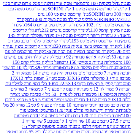
ת 100 גרם
מארז טסה אור גדול
גומי פטל אדום שחור סטי
רינטה סנטה מיקס 1 ק"ג SORINI
בונ' קריסמס סנטה עם
בונ' קריסמס טיפאני 180 גרם
גרם
SORINI
קינדר
דמות 102 ג'
קינדר קריסמיס מיני פריינדס 164ג'
קינדר
מל 110ג'
קינדר קריסמס גרביים 212ג'
רפאלו קריסמס
פררו רושר קריסמיס סנטה 70ג'
קינדר שוקולד חנוכייה 135
יסמס תיק מיקס 193ג'
קינדר קריסמיס קלנדר כוכב מעורב
 קריסמיס ביצה ענקית בנות 220ג'
קינדר קריסמיס ביצה ענקית
ינדר קריסמס דמויות עם הפתעה 36ג'
קינדר קריסמיס לב עם
מילקה אוראו סנדוויץ 92 גרם
מילקה שוקולד חלב עם עדשים
קה עוגיות סנסיישן 156 גרם
וופל מילקה במילוי קרם 150
לקיניס מילקה 87.5 גרם
טורינו מריר 320ג'
דן לגן 10 כד שמן
 סמ
סביבון מוט נס גדול היה פה ברשת 14 סמ
אקדח 2
33 סמ
סביבון 5 קומות בלוח 17X12
ופ 22.5X13 סמ
10 כלי דמוי נורה למילוי עם
דן לגן 12 מ.מפתחות פנס לד צבעוני 7 סמ
מארז 3 מזרקים
10 מל'
מזרק גדול לאפייה - 50 מל'
4 סביבון טוש מצייר
דן לגן 10 סביבון טוש מצייר צבעוני 6.5X5.5 סמ
3 חותכן
סביבון חנוכיה
הפתעה 10 פנס לד צבעוני 9 סמ
12 מזרק 20 מל'
ירה וקישוט
גומי נודלס ענקי 120ג'
מרשמלו פאסט פוד
 מח תות 120 גרם נוזל
גומי סנטה ענקי 170ג'
מטבעות
מטבע 10 שח חלבי 1 ק"ג
מטבע 5 שח פרווה 1
פרוטאין פרו-חטיף חלבון טבעוני בטעם פיסטוק שוקולד 55
פרו-חטיף חלבון טבעוני בטעם שוקולד וניל 55 גרם
פרוטאין