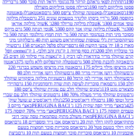
לפאי גראהם קרקר 170ג'
גומי וידאל תות סוכר 500 גר'
ברילה
לימון 190ג'
ברילה פסטו בזיליקום מוצרלה
ג'לו-פאנטונה שוקולד צ'יפס 500 גרם
סאנטאנג'לו-פאנטונה
דיי ביסתן קלינדר בטעמים שונים 251 גרם
טבלת מילקה
K
טבלת מילקה טריולד 280ג' K
שוק' מילקה אוראו
לת מילקה שוקו אנד קקס 300ג' K
גומי תנתה 500 גרם מיקס
 תות בננה
גומי תנתה 500 גר' תות חמוץ גדול
גומי תנתה 500 גר'
יות ג'לי עטופות שמחות
ראש משוגע תות 40 גרם
לקקני מיני
פרינגלס פלפל הבאנרס 158 גרם
שוק'
 200ג'
דג כסף פרווה 1 ק"ג
דג זהב חלבי- 1 ק"ג
cremo וופל
 מריר בודד
אורז לבן דביק 1 ק"ג
אצות נורי סילוור 10 דפים 25
נת סחלב 500 גרם
נסטלה קורנפלקס ללא גלוטן 375ג'
אנטון
וי בייליס 175 גרם
אנטון ברג מרציפן משמש בברנדי 220
שן אורירי מריר 80 גרם
שוקולד רושן אורירי חלב 80
ושן אורירי לבן קרמל 80 גרם
עוגיות מילקה ביסקוויט שוקולד
מארז סוכריות לעיסה תות שדה ודומדמניות 150 גרם
היידי
1ג'
טוניס שוקולד חלב עם עוגיות שוקולד צ'יפס 180
לד מריר מעולה 70% 180 גרם
טוניס שוקולד חלב עם שברי
גולון דיאג'סטיב 250ג'
גולון דיאג'סטיב ש.שועל שוק'
 קפה שקית 125 ג' PERUGINA BACI
באצ'י מיקס 3
PERUGINA
באצ'י מריר 70% קופסה 175
מארז משולב מתוק טסה
מארז טסה שובי דובי
קן רולר תות 20 גרם
יאמס אבן נייר ומספריים 18 גרם
יאמס
עם פטל 20 גרם
יאמס סוכריות סוכר חמוצות בטעם
יאמס סוכריות סוכר חמוצות בטעם תות 10 גרם
ביצת