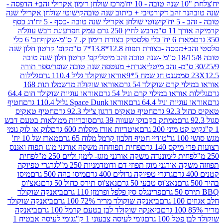
מרכז שולחן רימון אקרילי זהב+ הדפסה -
ר זהב דקורטיבי + כיתוב שנה טובה
קישוטי שולחן אקרילי שנה
יח'
קישוטי שולחן אקרילי שנה טובה -כסף - 5 יח'
דג כסף
 ס"מ
דבש לחיץ 250 גרם עמק חפר
עוגת דבש עוגל'ה
טיק בצורת רימון ק. 7 ס"מ-שקוף
חב' 6 כלי
 -בצורת תפוח 12.8*13.8*7 ס"מ
קופ' קרטון חלון שנה
קפ' קרטון חלון שנה טובה
אגרת+ מעטפה שנה טובה שופר/ספר תורה
מגנט חג שמח 5*9
אוראו שוקולד גליל 110.4 גרם
גלילות
קרם שוקולד 54 גרם
אוראו שוקולה מרשמלו תות 168
ראו במילוי קרם וניל 54 גרם
אוראו עוגיות שוקולד חום 64.4
ת וניל 64.4 גרם
אוראו Space Dunk גליל 110.4 גרם
חטיף
גרם
חטיף טאקיס דרגון צ'ילי 92.3 גרם
חטיף טאקיס
ממתק בקבוקי שעווה 39 גרם
סוכריות ממולאות בטעם דבש
יני 200 גרם
איטריות אורז מקלות 600 גרם
לוק או לוק גומי
טודיי חטיף חלבון קרמל מלוח 65 גרם
מארז של 10 יח'
ס 140 גרם
פחית תפוחחה משקה אורגני מוגז תפוח ואננס
ת לימוננדה משקה אורגני מוגז- לימון וליים 250 מ"ל
פחית
אורגני מוגז תפוזי דם ודומדמניות 250 מ"ל
גרגרי טפיוקה
גרגרי טפיוקה גדולים 400 גרם
מיסו כהה 500 גרם
מיסו
נאצ'וס טבעי 50 גרם
נאצ'וס תירס כחול 50 גרם
נאצ'וס
פרינגלס סין פלפל ופרמזן 110 גרם
ביאנקה שוקולד
ם
ביאנקה שוקולד מריר 72% 100 גרם
ביאנקה שוקולד
ביאנקה שוקולד לבן בטעם קרמל 100 גרם
ביאנקה
100 גרם
גומי לעיסה צבעוני 1 ק"ג
גומי לעיסה אבטיח 1