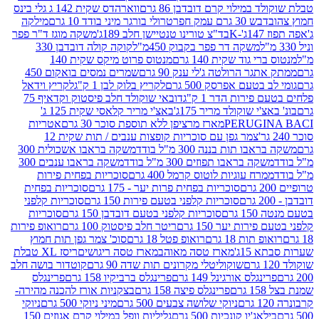
במילוי קרם דובדבן 86 גרם
ווארהדס שקית 142 ג גלי בינס
בש 30 גרם עמק חפר
טרולי בורגר מיני בודד 10 גרם
מילקה
K
בד"צ טורינו טנטיישן חלב 189ג'
משקה מוגז ד"ר פפר
משקה דר פפר בקבוק 450מ"ל
קוקה קולה דובדבן 330
 גוד שקית 140 גרם
מנטוס פרוט מיקס שקית 140
ר הרולטה ג'לי ענק 90 גרם
שמרים נמסים בואקום 450
בטעם אפרסק 500 גרם
לקריץ בלוק לבן 1 ק"ג
לקריץ וידאל
ירות הדר 1 ק"ג
דובאי שוקולד חלב פיסטוק וקדאיף 75
י שוקולד מריר 175ג'
באצ'י מריר קלאסי שקית 125 ג'
PERUGI
מארז מרציפן ללא תוספת סוכר 30 גרם
אטריות
צמר גפן עם סוכריות קופצות ענבים / תות שקית 12
 תות בננה 300 מ"ל בודד
משקה בראבו אשכולית 300
ה בראבו תפוזים 300 מ"ל בודד
משקה בראבו ענבים 300
רח עוגיות לוטוס קרמל 400 גרם
סוכריות בפחית פירות
סוכריות בפחית פרות יער - 175 גרם
סוכריות בפחית
סוכריות קלפני בטעם פירות 150 גרם
סוכריות קלפני
גרם
סוכריות קלפני בטעם דובדבן 150 גרם
סוכריות
רות יער 150 גרם
ריטר חלב פיסטוק 100 גרם
רואופ פירות
תות 18 גרם
רואופ פטל 18 גרם
סוכ' צמר גפן תות חמוץ
1ג'
מארז טסה מאוהב
מארז טסה ריגושים
ריסז XL טבלת
שוקוליטלי מקרונים תות שדה 90 גרם
קוטדור בושה חלב
גלס אורגינל 149 גרם
פרינגלס ברביקיו 158 גרם
פרינגלס
פרינגלס פיצה 158 גרם
בצקניות אורז להכנה מהירה-
ניוקי שלושה צבעים 500 גרם
מיני ניוקי 500 גרם
ניוקי
ג'יו קונכיות 500 גרם
גליליות וופל במילוי קרם אגוזים 150