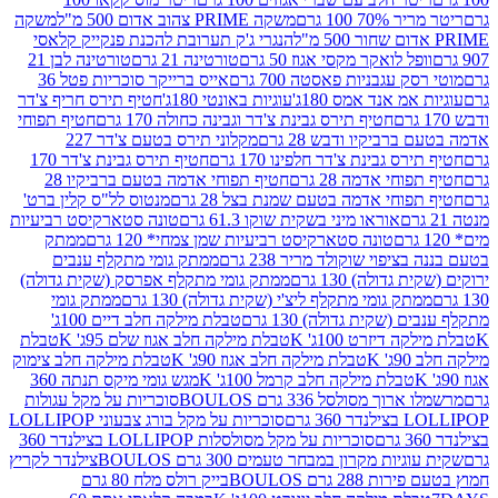
 100 גרם
משקה PRIME צהוב אדום 500 מ"ל
משקה
הנגרי ג'ק תערובת להכנת פנקייק קלאסי
ל לואקר מקסי אגוז 50 גרם
טורטינה 21 גרם
טורטינה לבן 21
 עגבניות פאסטה 700 גרם
אייס ברייקר סוכריות פטל 36
מ אנד אמס 180ג'
עוגיות באונטי 180ג'
חטיף תירס חריף צ'דר
חטיף תירס גבינת צ'דר וגבינה כחולה 170 גרם
חטיף תפוחי
ביקיו ודבש 28 גרם
מקלוני תירס בטעם צ'דר 227
 גבינת צ'דר חלפינו 170 גרם
חטיף תירס גבינת צ'דר 170
חי אדמה 28 גרם
חטיף תפוחי אדמה בטעם ברביקיו 28
וחי אדמה בטעם שמנת בצל 28 גרם
מנטוס לל"ס קלין ברט'
אוראו מיני בשקית שוקו 61.3 גרם
טונה סטארקיסט רביעיות
טונה סטארקיסט רביעיות שמן צמחי* 120 גרם
ממתק
יפוי שוקולד מריר 238 גרם
ממתק גומי מתקלף ענבים
דולה) 130 גרם
ממתק גומי מתקלף אפרסק (שקית גדולה)
ק גומי מתקלף ליצ'י (שקית גדולה) 130 גרם
ממתק גומי
(שקית גדולה) 130 גרם
טבלת מילקה חלב דיים 100ג'
דיזרט 100ג' K
טבלת מילקה חלב אגוז שלם 95ג' K
טבלת
K
טבלת מילקה חלב אגוז 90ג' K
טבלת מילקה חלב צימוק
טבלת מילקה חלב קרמל 100ג' K
מגש גומי מיקס תנתה 360
 מסולסל 336 גרם BOULOS
סוכריות על מקל עגולות
 גרם
סוכריות על מקל בורג צבעוני LOLLIPOP
סוכריות על מקל מסולסלות LOLLIPOP בצילנדר 360
ות מקרון במבחר טעמים 300 גרם BOULOS
צילנדר לקריץ
28 גרם BOULOS
בייק רולס מלח 80 גרם