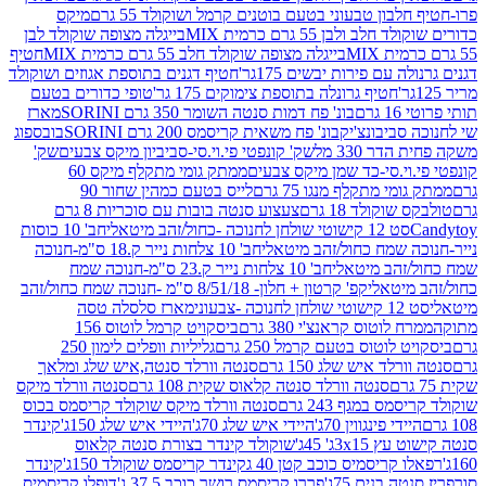
בון טבעוני בטעם בוטנים קרמל ושוקולד 55 גרם
מיקס
 ולבן 55 גרם כרמית MIX
בייגלה מצופה שוקולד לבן
בייגלה מצופה שוקולד חלב 55 גרם כרמית MIX
חטיף
עם פירות יבשים 175גר'
חטיף דגנים בתוספת אגוזים ושוקולד
חטיף גרונלה בתוספת צימוקים 175 גר'
טופי כדורים בטעם
ם
בונ' פח דמות סנטה השומר 350 גרם SORINI
מארז
ביבונצ'יק
בונ' פח משאית קריסמס 200 גרם SORINI
בובספוג
 330 מל
שק' קונפטי פי.וי.סי-סביביון מיקס צבעים
שק'
וי.סי-כד שמן מיקס צבעים
ממתק גומי מתקלף מיקס 60
י מתקלף מנגו 75 גרם
לייס בטעם כמהין שחור 90
קולד 18 גרם
צעצוע סנטה בובות עם סוכריות 8 גרם
1 קישוטי שולחן לחנוכה -כחול/זהב מיטאלי
חב' 10 כוסות
 שמח כחול/זהב מיטאלי
חב' 10 צלחות נייר ק.18 ס"מ-חנוכה
הב מיטאלי
חב' 10 צלחות נייר ק.23 ס"מ-חנוכה שמח
יטאלי
קפ' קרטון + חלון- 8/51/18 ס"מ -חנוכה שמח כחול/זהב
עוני
מארז סלסלה טסה
לוטוס קראנצ'י 380 גרם
ביסקויט קרמל לוטוס 156
לוטוס בטעם קרמל 250 גרם
גליליות וופלים לימון 250
ד איש שלג 150 גרם
סנטה וורלד סנטה,איש שלג ומלאך
סנטה וורלד סנטה קלאוס שקית 108 גרם
סנטה וורלד מיקס
 במגף 243 גרם
סנטה וורלד מיקס שוקולד קריסמס בכוס
י פינגווין 70ג'
היידי איש שלג 70ג'
היידי איש שלג 150ג'
קינדר
3xג' 45ג'
שוקולד קינדר בצורת סנטה קלאוס
קריסמיס כוכב קטן 40 ג
קינדר קריסמס שוקולד 150ג'
קינדר
בנים 75ג'
פררו קריסמס רושר כוכב 37.5 ג'
דופלו קריסמיס