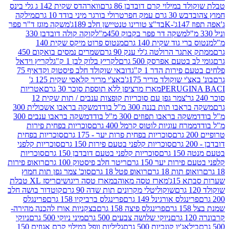
במילוי קרם דובדבן 86 גרם
ווארהדס שקית 142 ג גלי בינס
בש 30 גרם עמק חפר
טרולי בורגר מיני בודד 10 גרם
מילקה
K
בד"צ טורינו טנטיישן חלב 189ג'
משקה מוגז ד"ר פפר
משקה דר פפר בקבוק 450מ"ל
קוקה קולה דובדבן 330
 גוד שקית 140 גרם
מנטוס פרוט מיקס שקית 140
ר הרולטה ג'לי ענק 90 גרם
שמרים נמסים בואקום 450
בטעם אפרסק 500 גרם
לקריץ בלוק לבן 1 ק"ג
לקריץ וידאל
ירות הדר 1 ק"ג
דובאי שוקולד חלב פיסטוק וקדאיף 75
י שוקולד מריר 175ג'
באצ'י מריר קלאסי שקית 125 ג'
PERUGI
מארז מרציפן ללא תוספת סוכר 30 גרם
אטריות
צמר גפן עם סוכריות קופצות ענבים / תות שקית 12
 תות בננה 300 מ"ל בודד
משקה בראבו אשכולית 300
ה בראבו תפוזים 300 מ"ל בודד
משקה בראבו ענבים 300
רח עוגיות לוטוס קרמל 400 גרם
סוכריות בפחית פירות
סוכריות בפחית פרות יער - 175 גרם
סוכריות בפחית
סוכריות קלפני בטעם פירות 150 גרם
סוכריות קלפני
גרם
סוכריות קלפני בטעם דובדבן 150 גרם
סוכריות
רות יער 150 גרם
ריטר חלב פיסטוק 100 גרם
רואופ פירות
תות 18 גרם
רואופ פטל 18 גרם
סוכ' צמר גפן תות חמוץ
1ג'
מארז טסה מאוהב
מארז טסה ריגושים
ריסז XL טבלת
שוקוליטלי מקרונים תות שדה 90 גרם
קוטדור בושה חלב
גלס אורגינל 149 גרם
פרינגלס ברביקיו 158 גרם
פרינגלס
פרינגלס פיצה 158 גרם
בצקניות אורז להכנה מהירה-
ניוקי שלושה צבעים 500 גרם
מיני ניוקי 500 גרם
ניוקי
ג'יו קונכיות 500 גרם
גליליות וופל במילוי קרם אגוזים 150