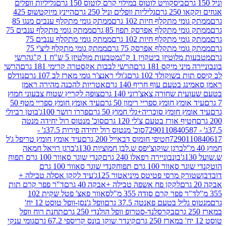
ביסקוויט לוטוס במילוי קרם לוטוס 150 גרם
גליליות וופלים
 גרם
גליליות וופלים וניל 250 גרם
היינץ מיוקטשופ 425
י מתקלף חיות 102 גרם
ממתק גומי מתקלף ענבים מנגו 85
י מתקלף אפרסק תפוז 85 גרם
ממתק גומי מתקלף ענבים 75
י מתקלף חיות 102 גרם
ממתק גומי מתקלף ענבים 75
י מתקלף אפרסק 75 גרם
ממתק גומי מתקלף ליצ'י 75
לוטיזן ביטקוין 1 ק"ג
מטבעות מולטיזן 5 ש"ח 1 ק"ג
הרשי
 מיקס 181 גרם
הרשי לבבות אקסטרה קרימי 181 גרם
הרשי
שוקולד 102 גרם
ג'ולי ראנצ'ר גומי מארז לב 107 גרם
נודלס
בטעם עוף חריף 140 גרם
אטריות להכנה מהירה ראמן
שחורה צאצ'רוני 140 גרם
צופה לקריץ שטוח צבעוני חמוץ
מץ חומץ ספריי רימון 50 גרם
עיד אומץ חומץ ספריי מטף 50
 חומץ סוכריה+גלי חמוץ 50 גרם
פררו רושר 100ג'
בוטן רביולי
ף אורז בטעם צ'לי 120 גרם
סוכ' מנטוס רול יחידה מנטה
סוכ' מנטוס רול יחידה פירות 37.5ג' -
72901
חטיפי חומוס דבאייל 200 גרם
עיד אומץ חומץ טריפל ג'ל
ברגן שוקוצ'יפס ש.לבן חמוציות 130ג'
ברגן רויאל חמאה
בונבוניירה רפאלו 240 גרם
קנדי שוגר סאוור 100 גרם תפוח
וור 100 גרם תפוח
קנדי שוגר סאוור 100 גרם
 מרסי פטיטס מיניאטור 125ג'
עיד לקקן אסלה טבילה +
לקקן פח אשפה טבילה +אבקה 40 גרם
ד"ר פפר קרם תות
 פפר קרם סודה 355 מ"ל
סאוור פאצ' פטל שקית 102
יל בטעם פאנטה 37.5 גרם
וופל ג'נסן-וופל טוסט 12 יח'
בקרסלנד-סטרופ וופל הולנדי 250 גרם
תחנת רוח וופל
קינדר שוקו בונס קריספי 67.2 גרם
גומי ענקי