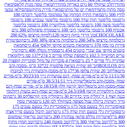
ד 60 גרם באריזה מהודרת
מארז טסה מנות קלאסי
מארז
מתמיד
מארז ים של מותגים
מארז סירת מתוקטסה
סילאן טבעי
מארז התיק המתוק של טסה
גומי בליסטר דובדבן 100
טר תות שדה 100 גרם
גומי בליסטר עכביש 100 גרם
גומי
 גרם
גומי בליסטר מילקשייק 100 גרם
גומי בליסטר
גומי בליסטר דובי 100 גרם
ממרח סיפקולוס 300 גרם
CHO
בונ' היידי בוקה דובאי 120ג'
למקה מרציפן 62% 200
54% 200 גרם
למקה מרציפן 38% 200 גרם
קונפיטורת
3 גרם
חמאת בוטנים סקיפי קלאסי 454 גרם
חמאת
עם שברי בוטנים 454 גרם
ממרח נוטלה 400 גרם
קינדר
10 גרם
מפת שולחן פורים כ 274*137 סמ ניילון
מארז
רים * 25 גרם
מארז 4 סוכריות על מקל וסוכריות קופצות 20
חב' 10 שקית נשיאה פלסטיק 22*32 ס"מ -מסכה-זהב
כה-זהב
שקית נייר לבקבוק
שקית נייר 30/23/10 ס"מ-פורים
-זהב מיטאלי
שקית נייר 38.5/31/11 ס"מ-פורים
זהב מיטאלי
קופ' קרטון חלון 18/15/8 ס"מ -פורים שמח-דגם
קית קרטון 24.5/19/8 ס"מ-פורים שמח-דגם בועות דקל
גומי
קליק מיני כדורים 30 גרם
קליק מיני קורנפלקס 30 גרם
הום
ייגלה עגול מצופה בשוקולד לבן 120 גרם
מארז טסה
'לי בטעם פטל 175 גרם
סוכריות ג'לי בטעם ענבים 175
ג'לי בטעם תות שדה 175 גרם
רוטב תיבול בטעם סריראצ'ה
ריות נודלס פתאי עבה/דק 200 גרם
רוטב טריאקי שומשום
ב טריאקי 300 מ"ל
רוטב סאטה 240 גרם
רוטב חמוץ מתוק
ב צ'ילי מתוק 300 מ"ל
HEART שוקולד לבבות צבע אדום