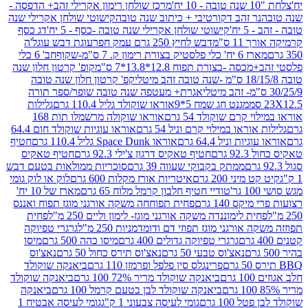
מרכז שולחן רימון אקרילי זהב+ הדפסה -
ר זהב דקורטיבי + כיתוב שנה טובה
קישוטי שולחן אקרילי שנה
יח'
קישוטי שולחן אקרילי שנה טובה -כסף - 5 יח'
דג כסף
 ס"מ
דבש לחיץ 250 גרם עמק חפר
עוגת דבש עוגל'ה
טיק בצורת רימון ק. 7 ס"מ-שקוף
חב' 6 כלי
 -בצורת תפוח 12.8*13.8*7 ס"מ
קופ' קרטון חלון שנה
קפ' קרטון חלון שנה טובה
אגרת+ מעטפה שנה טובה שופר/ספר תורה
מגנט חג שמח 5*9
אוראו שוקולד גליל 110.4 גרם
גלילות
קרם שוקולד 54 גרם
אוראו שוקולה מרשמלו תות 168
ראו במילוי קרם וניל 54 גרם
אוראו עוגיות שוקולד חום 64.4
ת וניל 64.4 גרם
אוראו Space Dunk גליל 110.4 גרם
חטיף
גרם
חטיף טאקיס דרגון צ'ילי 92.3 גרם
חטיף טאקיס
ממתק בקבוקי שעווה 39 גרם
סוכריות ממולאות בטעם דבש
יני 200 גרם
איטריות אורז מקלות 600 גרם
לוק או לוק גומי
טודיי חטיף חלבון קרמל מלוח 65 גרם
מארז של 10 יח'
ס 140 גרם
פחית תפוחחה משקה אורגני מוגז תפוח ואננס
ת לימוננדה משקה אורגני מוגז- לימון וליים 250 מ"ל
פחית
אורגני מוגז תפוזי דם ודומדמניות 250 מ"ל
גרגרי טפיוקה
גרגרי טפיוקה גדולים 400 גרם
מיסו כהה 500 גרם
מיסו
נאצ'וס טבעי 50 גרם
נאצ'וס תירס כחול 50 גרם
נאצ'וס
פרינגלס סין פלפל ופרמזן 110 גרם
ביאנקה שוקולד
ם
ביאנקה שוקולד מריר 72% 100 גרם
ביאנקה שוקולד
ביאנקה שוקולד לבן בטעם קרמל 100 גרם
ביאנקה
100 גרם
גומי לעיסה צבעוני 1 ק"ג
גומי לעיסה אבטיח 1