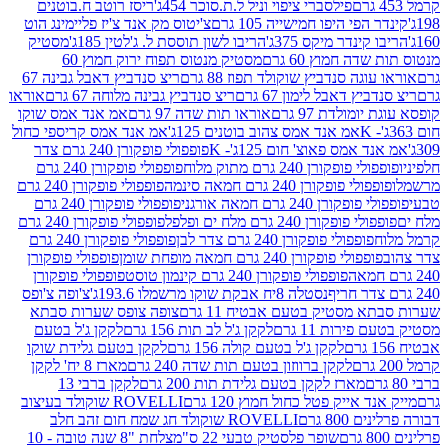
פילסברי ציפוי וניל ל.ת.סוכר 454ג'
ריסז רוטב ח.בוטנים
פי היפו חמישייה 105 גרם
צ'יטוס מק אנד צ'יז פליימינג הוט
ינדר מיקס 375ג'
הריבו לשון תוססת ל. ג'לטין 185ג'
מסטיק
ה חמוץ 60 גרם
מסטיק מנטוס תפוח ירוק חמוץ 60
גה סנדביץ שוקולד תפוז 88 גרם
ריצ סנדביץ דאבל גבינה 67
ץ דאבל לימון 67 גרם
ריצ סנדביץ גבינה מלוחה 67 גרם
אוראו
מולדת 97 גרם
אוראו תות שדה 97 גרם
אמ אנד אמס שוקו
אמ אנד אמס צהוב בוטנים 125ג'
אמ אנד אמס קריספי כחול
אמס פאוצ' חום 125ג'- K
פופפולי פופקורן 240 גרם צדר
פופקורן 240 גרם מתוק מלוח
פופפולי פופקורן 240 גרם
י פופקורן 240 גרם חמאה סינמה
פופפולי פופקורן 240 גרם
רן 240 גרם חמאה אורגני
פופפולי פופקורן 240 גרם
פופקורן 240 גרם מלח ים ופלפל
פופפולי פופקורן 240 גרם
פופפולי פופקורן 240 גרם צדר לבן
פופפולי פופקורן 240 גרם
פולי פופקורן 240 גרם חמאה מופחת שומן
פופפולי פופקורן
פופפולי פופקורן 240 גרם קינמון טוסט
פופפולי פופקורן
נסטלה 8יח אבקת שוקו מרשמלו 193.6ג'
צ'ופה צ'ופס
 מסטיק בטעם אבטיח 11 גרם
צופה צופס שערות סבתא
ירות 11 גרם
לקקן ג'ל לב תות 156 גרם
לקקן ג'ל בטעם
לקקן ג'ל בטעם קולה 156 גרם
לקקן בטעם גלידת שוקו
לקקן ברווזון בטעם תות שדה 240 גרם
מארז 8 יח' לקקן
מארז לקקן בטעם גלידת תות 200 גרם
לקקן ברבי 13
 אייק פטל כחול חמוץ 120 גרם
ROVELLI שוקולד בעיצוב
80 גרם
ROVELLI שוקולד חג שמח חום זהב חלב
שופר פלסטיק טבעי 22 ס"מ
צלחת "8 שנה טובה - 10