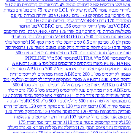
קיט קט קריסמיס סנטה 45 ג'
סמארטיס קריסמיס סנטה 50
עומד 70ג'
גונץ שוקולד LOL לוח שנה 75 גרם
בונ' זהב בצורת
תקים 170 גרם VOBRO
בונ' ירוקה בצורת עץ עם
בונ' שוק' דמויות סנטה 160 גרם
נ' שוק' גריזלי קריסמס 156 גרם VOBRO
בונ' אדומה
עץ מקרטון עם שרי 126 גרם VOBRO
בונ' בית קריסמס
 200 גרם VOBRO
10 סביבון פלסטיק צבעוני 9
טראפל בלגי מארז כסף 150ג'
טראפל בלגי
אירופה סוכריות מקל סבא בטעם מנטה 170 גרם
אירופה
סבא בטעם תות 170 גרם
מונסטר גרין זירו פחית 500
ULT
מונסטר 500 מ"ל PIPELINE
ABK
PU
לקריסמיס ידית אדומה מס' 2 300 גרם
ABK מארז מתנה
מס' 1 200 גרם
ABK מארז ממתקים לקריסמיס ידית
ABK מארז ממתקים יוקרתי לקריסמיס (מלאך) מס'
ABK מארז ממתקים גדול לקריסמיס דגם תיק מס' 4 500
קיבלר
גבינה צ'דר כתום 311 גרם
צ'יז איט קרקר גבינה צהובה 127
ולטרה תות 500 מ"ל
מונסטר 500 מ"ל ROSSI
גומי לעיסה
 גרם
בזוקה ברי 120 גרם
בזוקה מיקס 120 גרם
ג'וסי דרופ
ת טרופי 120 גרם
בזוקה טרופי 120 גרם
בזוקה פירות 120
מס כחול קריספי 107ג'
פררו רושר קריסמיס עץ אשוח
קריסמיס סנטה עומד 110ג'
הריבו דובי גומי חמוץ 175
י צ'יפס חמוץ 175ג'
בייגלה ציו מקלות תפו"א 80 גרם
בייגלה
ים 100 גרם
טרולי גומי ממולא תות 75 גרם
טרולי גומי