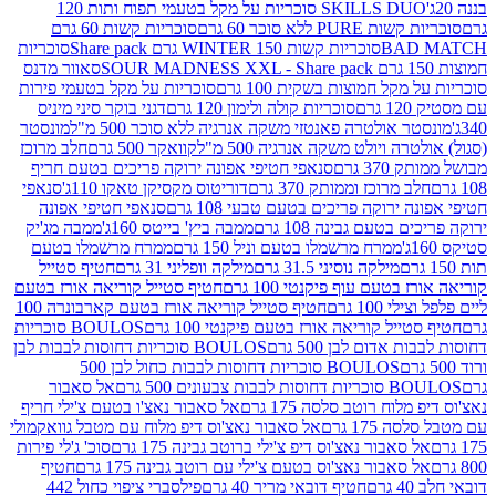
SKILLS DUO סוכריות על מקל בטעמי תפוח ותות 120
P ללא סוכר 60 גרם
סוכריות קשות 60 גרם
BAD
סוכריות קשות WINTER 150 גרם Share pack
סוכריות
סאוור מדנס
קל חמוצות בשקית 100 גרם
סוכריות על מקל בטעמי פירות
סוכריות קולה ולימון 120 גרם
דגני בוקר סיני מיניס
 אולטרה פאנטזי משקה אנרגיה ללא סוכר 500 מ"ל
מונסטר
ה ויולט משקה אנרגיה 500 מ"ל
קוואקר 500 גרם
חלב מרוכז
3 גרם
סנאפי חטיפי אפונה ירוקה פריכים בטעם חריף
 מרוכז וממותק 370 גרם
דוריטוס מקסיקן טאקו 110ג'
סנאפי
ירוקה פריכים בטעם טבעי 108 גרם
סנאפי חטיפי אפונה
בטעם גבינה 108 גרם
ממבה ביץ' בייטס 160ג'
ממבה מג'יק
ממרח מרשמלו בטעם וניל 150 גרם
ממרח מרשמלו בטעם
מילקה נוסיני 31.5 גרם
מילקה וופליני 31 גרם
חטיף סטייל
בטעם עוף פיקנטי 100 גרם
חטיף סטייל קוריאה אורז בטעם
100 גרם
חטיף סטייל קוריאה אורז בטעם קארבונרה 100
יל קוריאה אורז בטעם פיקנטי 100 גרם
BOULOS סוכריות
אדום לבן 500 גרם
BOULOS סוכריות דחוסות לבבות לבן
BOULOS סוכריות דחוסות לבבות כחול לבן 500
 צבעונים 500 גרם
אל סאבור
וח רוטב סלסה 175 גרם
אל סאבור נאצ'ו בטעם צ'ילי חריף
175 גרם
אל סאבור נאצ'וס דיפ מלוח עם מטבל גוואקמולי
סאבור נאצ'וס דיפ צ'ילי ברוטב גבינה 175 גרם
סוכ' ג'לי פירות
סאבור נאצ'וס בטעם צ'ילי עם רוטב גבינה 175 גרם
חטיף
חטיף דובאי מריר 40 גרם
פילסברי ציפוי כחול 442