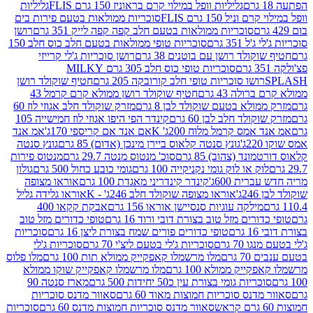
גליליות וופל במילוי קרם בראוניז 150 גרם FLIS
גליליות
יל 150 גרם FLIS
סוכריות ממולאות בטעם פירות בים
סוכריות ממולאות בטעם חלב קפה קפה לייק 351 גרם
רושן
351 גרם
סוכריות טופי ממולאות בטעם חלב כוס חלב 150
ולד רושן עם בוטנים 38 גרם
רושן סוכריות ג'לי קרייזי
סוכריות טופי כוס חלב 305 גרם MILKY
ושו סוכריות טופי חלב קורובקה 205 גרם
חטיף שוקולד רושן
לה 43 גרם
חטיף שוקולד רושן ממולא קרם קרמל 43
ולא בטעם שוקולד לבן 8 גרם
מזרק שוקולד חלב אגוזי לוז 60
לד חלב לבן 60 גרם
קינדר הפי היפו אגוזי לוז חמישייה 105
מס קרמל מלוח 200ג' K
אם אנד אם קריספי 170ג'
אמ אנד
גונץ סנטה קלאוס ביירן מינכן (אדום) 85 גרם
גונץ סנטה
ד (צהוב) 85 גרם
סוכ' מנטוס מנטה 29.7 גרם
מנטוס פירות
ק או לוק גומי נקניקייה 100 גרם
גומי כובע כחול 500 גרם
גולון
ית 600ג'
קינדר קינדריני מאגדת 100 גרם
אוראו מצופה
'
אוראו מצופה שוקולד חלב 246ג' - K
אוראו גלידה גליל
ילקה עוגיות סנסיישן אוראו 156 גרם
אבקת קקאו 400
רים מזל טוב בצורת דובי ורוד 16 גרם
טופי כדורים מזל טוב
ם
טופי כדורים פורים שמח בצורת ליצן 16 גרם
סוכריות
70 גרם
סוכריות ג'לי בטעם ליצ'י 70 גרם
סוכריות ג'לי
גרם
מלו מרשמלו קאפקייק ממולא תות 100 גרם
מלו פלוס
יק ממולא 100 גרם
מלו מרשמלו קאפקייק שוקו ממולא
יות גומי בצורת עין כ50 יחידות 500 גרם
מארז סנטה 90
נס סוכריות חמוצות מאוד 60 גרם
סאוור מדנס סוכריות
סאוור מדנס סוכריות חמוצות מדנס 60 גרם
סוכריות