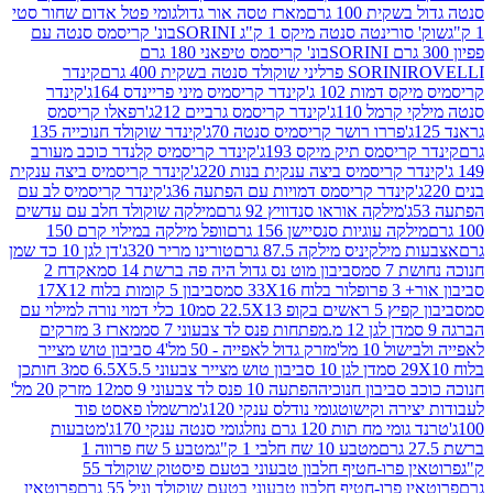
ת 100 גרם
מארז טסה אור גדול
גומי פטל אדום שחור סטי
רינטה סנטה מיקס 1 ק"ג SORINI
בונ' קריסמס סנטה עם
בונ' קריסמס טיפאני 180 גרם
גרם
SORINI
קינדר
דמות 102 ג'
קינדר קריסמיס מיני פריינדס 164ג'
קינדר
מל 110ג'
קינדר קריסמס גרביים 212ג'
רפאלו קריסמס
פררו רושר קריסמיס סנטה 70ג'
קינדר שוקולד חנוכייה 135
יסמס תיק מיקס 193ג'
קינדר קריסמיס קלנדר כוכב מעורב
 קריסמיס ביצה ענקית בנות 220ג'
קינדר קריסמיס ביצה ענקית
ינדר קריסמס דמויות עם הפתעה 36ג'
קינדר קריסמיס לב עם
מילקה אוראו סנדוויץ 92 גרם
מילקה שוקולד חלב עם עדשים
קה עוגיות סנסיישן 156 גרם
וופל מילקה במילוי קרם 150
לקיניס מילקה 87.5 גרם
טורינו מריר 320ג'
דן לגן 10 כד שמן
 סמ
סביבון מוט נס גדול היה פה ברשת 14 סמ
אקדח 2
33 סמ
סביבון 5 קומות בלוח 17X12
ופ 22.5X13 סמ
10 כלי דמוי נורה למילוי עם
דן לגן 12 מ.מפתחות פנס לד צבעוני 7 סמ
מארז 3 מזרקים
10 מל'
מזרק גדול לאפייה - 50 מל'
4 סביבון טוש מצייר
דן לגן 10 סביבון טוש מצייר צבעוני 6.5X5.5 סמ
3 חותכן
סביבון חנוכיה
הפתעה 10 פנס לד צבעוני 9 סמ
12 מזרק 20 מל'
ירה וקישוט
גומי נודלס ענקי 120ג'
מרשמלו פאסט פוד
 מח תות 120 גרם נוזל
גומי סנטה ענקי 170ג'
מטבעות
מטבע 10 שח חלבי 1 ק"ג
מטבע 5 שח פרווה 1
פרוטאין פרו-חטיף חלבון טבעוני בטעם פיסטוק שוקולד 55
פרו-חטיף חלבון טבעוני בטעם שוקולד וניל 55 גרם
פרוטאין