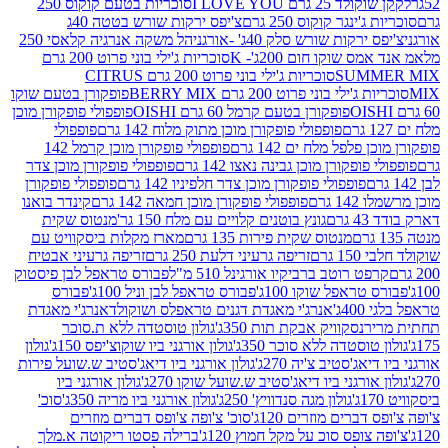
2 גרם I LOVE YOU
סוכריות בטעם קוקוס 250
ינגר קוקוס 250 גרם
צ'יפס ירקות שורש בטטה 40ג
רקות שורש סלק 40ג' -אורגני
הל משקה אנרגיה קלאסי 250
 שוקו חום 200ג'- K
סוכריות ג'ילי בוני פרוט 200 גרם
SUM
סוכריות ג'ילי בוני פרוט 200 גרם CITRUS
ילי בוני פרוט 200 גרם BERRY MIX
פופקורן בטעם שוקו
פופקורן בטעם קרמל 60 גרם OISHI
פופפולי פופקורן מוכן
פופפולי פופקורן מוכן מתוק מלוח 142 גרם
פופפולי
פלפל מלח ים 142 גרם
פופפולי פופקורן מוכן קרמל 142
ופקורן מוכן גבינה נאצו 142 גרם
פופפולי פופקורן מוכן צדר
פופפולי פופקורן מוכן צדר חלפיניו 142 גרם
פופפולי פופקורן
גרם
פופפולי פופקורן מוכן חמאה 142 גרם
קינדר בואנו
ם
גונץ בוטנים קלויים עם מלח 150 גר'
מנטוס שקית
מנטוס שקית פירות 135 גרם
מארז מקלות ביסקוויט עם
גרם
זריפה גרעיני דלעת 250 גרם
זריפה גרעיני אבטיח
ט רוטב ברביקיו אורגינל 510 מ"ל
פבורס טראפל לבן פיסטוק
טראפל שוקו 100ג'
פבורס טראפל לבן וניל 100ג'
פבורס
ג'
אנרג'י מאגדת דגנים טראפלס ושוקולד
אנרג'י מאגדת
ר
נסקוויק אבקת תות 350ג'
גולון טוסטדה ללא ת.סוכר
וסטדה ללא סוכר 350ג'
גולון אורגני ביו שוקוצ'יפס 150ג'
גולון
אג'סטיב צ'יה 270ג'
גולון אורגני ביו דיאג'סטיב ש.שועל פירות
אורגני ביו דיאג'סטיב ש.שועל שוקו 270ג'
גולון אורגני ביו
גולון מגה סנדוויץ' 250ג'
גולון אורגני ביו מריה 350ג'
סוכ'
ברים מוזרים 120ג'
סוכ' צ'ופה צ'ופס דברים מוזרים
צופס סוכ על מקל חמוץ 120ג'
ברילה פסטו ריקוטה א.מלך