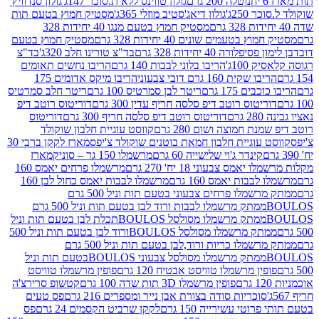
נוטלה 200 גרם
גולון טווינס ללא ת.סוכר 147ג'
גולון סנדוויץ'
250ג'
גולון דיאג'סטיב מוזלי 365ג'
מסטיק חמוץ בטעם תות
מסטיק חמוץ בטעם מנגו 40 יחידות 328
 בטעמים שונים 40 יחידות 328 גרם
מסטיק חמוץ בטעם
רה 40 יחידות 328 גרם
בד"צ טורינו חלב 320ג'
בד"צ
100ג'
הריבו בלוני לבבות 140 גרם
הריבו נחשים תאומים
שקית 160 גרם דובי צבעוני
הריבו מיקס אדומים 175
ים 175 גרם
ריטר לבן סמרטיס 100 גרם
ריטר חלב סמרטיס
יטוס רוטב דיפ סלסה חריף עדין 300 גרם
דוריטוס רוטב דיפ
ם
דוריטוס רוטב דיפ סלסה חריף 300 גרם
דוריטוס
ת חמוצה ושום 280 גרם
קווסט עוגיית חלבון שוקולד
 עוגיית חלבון חמאת בוטנים שוקולד צ'יפס
מארז לקקן ברבי 30
קינדר ג'וי שלישייה 60 גרם
מרשמלו 150 גר – סוניק
מארז
מס צבעוני 18 יח' 270 גרם
מרשמלו פרחים יאמס 160
בבות יאמס 160 גרם
מרשמלו לבבות יאמס כחול לבן 160
ממתק מרשמלו פרחים צבעוני בטעם תות וניל 500 גרם
ממתק מרשמלו לבבות ורוד לבן בטעם תות וניל 500 גרם
ממתק מרשמלו מסולסל BOULOSתכלת לבן בטעם תות וניל
ממתק מרשמלו מסולסל BOULOSורוד לבן בטעם תות וניל 500
ממתק מרשמלו כריות ורוד,לבן בטעם תות וניל 500 גרם
ממתק מרשמלו מסולסל צבעוני BOULOSבטעם תות וניל
ין מרשמלו טוויסט אבטיח 120 גרם
פופין מרשמלו טוויסט
פופין מרשמלו 3D תות שדה 100 גרם
קטשופ סרירצ'ה
סוכריות סודה בצורת אבן נייר ומספרים 216 גרם
פס טעים
טי עשירייה 150 גרם
לקקן שרביט הקסמים 24 גרם
פס