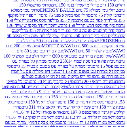
טרולי מרשמלו בננה 150 גרם
טרולי מרשמלו 150
לא 75 גרם ENERGY BALLZ
טרולי גומי ממולא
גרם
טרולי גומי ממולא מנגו 75 גרם
ד"ר פפר וניל מוקצף
 פפר בטעם אוכמניות 355 מ"ל
פרינגלס אדובאדה צילי 158
נגלס דבש חרדל 158 גרם
שוקולד קינדר מקסי שישייה 126
ריסמיס סנטה עומד 55ג'
ד"ר פפר אורגינל 355 מ"ל
קלוגס
 בוקר תירס 250 גרם
גונץ שוקולד לוח שנה מיקי מאוס 50
 את הקרח 50 גרם
צילינדר
50 גרם MORITZ WAWI
סנטה שקית 200 גרם
לנדר 50 גרם WAWI
סנטה בודד עם כובע 80 גרם
 סנטה בודד עם כובע וכיס 200גר'
ריטר חלב עם אמיצ'לי 100
 זהב חנוכה שמח 25X14 סמ
גוסי ממתק ג'ל בצורת עט
ם
גוסי ממתק ג'ל בצורת עט בטעם אבטיח 15 גרם
גוסי
ורת עט בטעם תות 15 גרם
גומי דיפ מקלות עם ג'ל חמוץ
ם
גומי דיפ מקלות עם ג'ל חמוץ בטעם פטל 30
דובאי 200 גרם
גוסי ג'ל בקבוק חמוץ 20 גרם
גוסי ג'ל סמיילי
וצר פלסטיק
קינדר דגנים רביעייה 94 גרם
צעצוע
סוכריות
לקקן סיסי סטיקס פינגווין תות 9 גרם
פרינגלס פילי
רם
פרינגלס הכל בייגל 158 גרם
פרינגלס שמנת בצל צדר
נגלס מלח וינגרייט 158 גרם
פרינגלס ראנץ' 158 גרם
פרינגלס
קיבלר קרקר שמינייה קלאב צ'דר 311 גרם
פררו
אסורטמנט 197.8 גרם
אוראו מארז וניל 12 יח' 441.6
ידה 12 יח' 331.2 גרם
אוראו מארז שוקו 12 יח' 441.6
ת 12 יח' 441.6 גרם
ממתק אבקה חמוץ- מתוק בטעם