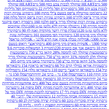
ולד לבבות צבע כסף 500 גרם
HEART שוקולד
50 גרם
סניקרס וופל גליליות 22 גרם
טוויקס וופל גליליות
ו טורטילה צ'יפס בטעם צ'ילי מתוק 100 גרם
קינג עוגיות רכות
ס ללת''ס 160 גרם
קינג עוגיות רכות צ'יפס קרמל מלוח 160
יות רכות שוקולד מריר צ'יפס חלבון 160 גרם
מרק ראמן פיקנטי
 גרם
גולון שרקיז ללא גלוטן טו-גו 160ג'
גולון שוקובום
 120ג'
טבלת פררו רושר מקדמיה ואגוז לוז 90 גרם
קינדר
נדס 120 גרם
קינדר הפי מומנטס 161 גרם
מילקה עוגת
מילקה טבלה צימוק אגוז חדש 270ג' - K
מילקה טראפל
שקית מארס מיני מיקס 400 גרם
קראנצ'י רואופ בטעם
אם אנד אם בוטנים 220ג'
מנורת 3 המשאלות סוכריות 9.6
לד לבן להמסה 28% קקאו בד"צ 750 גרם
מטבעות
 קקאו בד"צ 750 גרם
מטבעות שוקולד מריר
קינדר בואנו מיני מיקס 205
ראו במילוי קרם וניל 66 גרם
אוראו בראוניז 154 גרם
אוראו
אוראו קראנצ'י בייטס 110 גרם
אוראו גולדן 154 גרם
מילקה
מרשמלו 150 גר – ברבי 24 יחידות
מרשמלו 150 גר –
מרשמלו נקניקייה 10 גרם
מארז טסה של בוננזה
מארז טסה
עוגיות מזרחיות בטעם שום בצל 400 גרם אחוה
עוגיות מזרחיות
ערכה להכנת ממתק DIY טיפות 24 גרם
ערכה
 17 גרם
ערכה להכנת ממתק DIY גומי על
ממתק אבקה מדליקה 12 גרם
הנשיקות שלי "דובי" 40
 סוכריות כוכב 60 גרם
תיק יצירה סוכריות לב 60 גרם
תיק
פרח 60 גרם
סוכריות קופצות + לקקן - גלידה 10