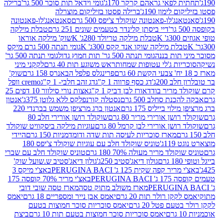
לפאי גראהם קרקר 170ג'
גומי וידאל תות סוכר 500 גר'
ברילה
לימון 190ג'
ברילה פסטו בזיליקום מוצרלה
ג'לו-פאנטונה שוקולד צ'יפס 500 גרם
סאנטאנג'לו-פאנטונה
דיי ביסתן קלינדר בטעמים שונים 251 גרם
טבלת מילקה
K
טבלת מילקה טריולד 280ג' K
שוק' מילקה אוראו
לת מילקה שוקו אנד קקס 300ג' K
גומי תנתה 500 גרם מיקס
 תות בננה
גומי תנתה 500 גר' תות חמוץ גדול
גומי תנתה 500 גר'
יות ג'לי עטופות שמחות
ראש משוגע תות 40 גרם
לקקני מיני
פרינגלס פלפל הבאנרס 158 גרם
שוק'
 200ג'
דג כסף פרווה 1 ק"ג
דג זהב חלבי- 1 ק"ג
cremo וופל
 מריר בודד
אורז לבן דביק 1 ק"ג
אצות נורי סילוור 10 דפים 25
נת סחלב 500 גרם
נסטלה קורנפלקס ללא גלוטן 375ג'
אנטון
וי בייליס 175 גרם
אנטון ברג מרציפן משמש בברנדי 220
שן אורירי מריר 80 גרם
שוקולד רושן אורירי חלב 80
ושן אורירי לבן קרמל 80 גרם
עוגיות מילקה ביסקוויט שוקולד
מארז סוכריות לעיסה תות שדה ודומדמניות 150 גרם
היידי
1ג'
טוניס שוקולד חלב עם עוגיות שוקולד צ'יפס 180
לד מריר מעולה 70% 180 גרם
טוניס שוקולד חלב עם שברי
גולון דיאג'סטיב 250ג'
גולון דיאג'סטיב ש.שועל שוק'
 קפה שקית 125 ג' PERUGINA BACI
באצ'י מיקס 3
PERUGINA
באצ'י מריר 70% קופסה 175
מארז משולב מתוק טסה
מארז טסה שובי דובי
קן רולר תות 20 גרם
יאמס אבן נייר ומספריים 18 גרם
יאמס
עם פטל 20 גרם
יאמס סוכריות סוכר חמוצות בטעם
יאמס סוכריות סוכר חמוצות בטעם תות 10 גרם
ביצת