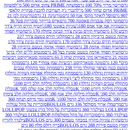
 100 גרם
משקה PRIME צהוב אדום 500 מ"ל
משקה
הנגרי ג'ק תערובת להכנת פנקייק קלאסי
ל לואקר מקסי אגוז 50 גרם
טורטינה 21 גרם
טורטינה לבן 21
 עגבניות פאסטה 700 גרם
אייס ברייקר סוכריות פטל 36
מ אנד אמס 180ג'
עוגיות באונטי 180ג'
חטיף תירס חריף צ'דר
חטיף תירס גבינת צ'דר וגבינה כחולה 170 גרם
חטיף תפוחי
ביקיו ודבש 28 גרם
מקלוני תירס בטעם צ'דר 227
 גבינת צ'דר חלפינו 170 גרם
חטיף תירס גבינת צ'דר 170
חי אדמה 28 גרם
חטיף תפוחי אדמה בטעם ברביקיו 28
וחי אדמה בטעם שמנת בצל 28 גרם
מנטוס לל"ס קלין ברט'
אוראו מיני בשקית שוקו 61.3 גרם
טונה סטארקיסט רביעיות
טונה סטארקיסט רביעיות שמן צמחי* 120 גרם
ממתק
יפוי שוקולד מריר 238 גרם
ממתק גומי מתקלף ענבים
דולה) 130 גרם
ממתק גומי מתקלף אפרסק (שקית גדולה)
ק גומי מתקלף ליצ'י (שקית גדולה) 130 גרם
ממתק גומי
(שקית גדולה) 130 גרם
טבלת מילקה חלב דיים 100ג'
דיזרט 100ג' K
טבלת מילקה חלב אגוז שלם 95ג' K
טבלת
K
טבלת מילקה חלב אגוז 90ג' K
טבלת מילקה חלב צימוק
טבלת מילקה חלב קרמל 100ג' K
מגש גומי מיקס תנתה 360
 מסולסל 336 גרם BOULOS
סוכריות על מקל עגולות
 גרם
סוכריות על מקל בורג צבעוני LOLLIPOP
סוכריות על מקל מסולסלות LOLLIPOP בצילנדר 360
ות מקרון במבחר טעמים 300 גרם BOULOS
צילנדר לקריץ
28 גרם BOULOS
בייק רולס מלח 80 גרם