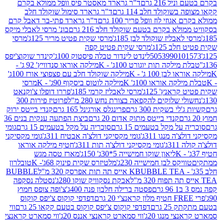
 216 גרם
ד"ר גרארד מאסטר פיס וופל ממולא בקרם
שוקולד חלב 114 גרם
ד"ר גרארד סימול שוקולד חלב
וזי לוז וופל פריך 100 גרם
ד"ר גרארד פתי-בר דאבל קרם
לא בקרם בטעם שוקולד חלב 216 גרם
בונ' מרסי לאבלי מיקס
בליז שוקולד לבן 185ג'
מרסי שקית פטיט מריר 125ג'
מרסי
ב 125ג'
מרסי שקית פטיט קפה
505399010
לינדט לינדור טבלה פיסטוק 100ג'
קינדר שוקוצ'יפס
ילקה תות יוגורט 100ג' - K
מילקה אוראו סנדוויץ' 92 ג' -
בן 100 ג' - K
מילקה שוקולד חלב עם פצפוצי אורז 100ג'
ה אוראו 100ג' K
מילקה לוטוס ביסקוף 90ג' - K
מרסי
אנץ' 125ג'
מרסי לאבליז קרמי 185ג'
פררו דופלו צ'וקנאט
 שלוקים להקפאה בצורת נחש 280 מ"ל
פרוטיז פירות 300
י בשקית 300 גרם
פרינגלס אורגינל 165 גרם
קנדי בייטס ירוק
קנדי בייטס מתוק אדום 20 גרם
ביצת הפתעה ענקית בנים 36
ל מקל בטעמים 15 גרם
סוכריה על מקל בטעמים 15 גרם
גומי
 מנגו 311ג'
גומי מקסיקני דולצ'ה אבטיח 311ג'
גומי מקסיקני
ג'
גומי מקסיקני דולצ'ה תות 311ג'
חטיף מילקה אוראו
ליאון שוקו חמישייה 5*30ג' 150ג'
מארז טסה מגש
יקס לבן חמישייה 230ג'
מלטיזרס שקית פינוק 68ג'- K
טובלרון
BUBBLE TEA אייס תה תות אפרסק 320 מ"ל
BUBBLE
אבקת נסקוויק שוקו 280ג'
נסטלה נסקפה
פסטה ברילה חלבון פנה 400ג'
צ'ופה צופס חמוץ
דפדפי קוקוס צ'יפס קוקוס
2 גרם
דפדפי קוקוס צ'יפס קוקוס בטעם קקאו 25 גרם
ווי
 מנגו 20ג'
ווי סמארט קראנצי אננס 20ג'
ווי סמארט קראנצי