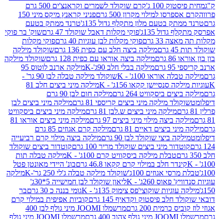
ק 100 ג'
קרם שוקולד לשמרים וקראנצ'ים 500 גרם
רסו למילוי מקרון 500 גרם
פניני קראנץ מיקס מיני 150
תק בטעם מלון מתקלף גדול 135ג'
טרנד ממתק בטעם
גדול 135ג'
פוקי מקלות דאבל שוקולד 47 גרם
שוק' בר פוקי
 33 גרם
פוקי מקלות לבן עוגיות 40 גרם
פוקי מקלות
רם
מילקה ביצה חלב עם כפית 136 גרם
שוקולד מילקה
 גרם
מילקה ביצה אוראו עם כפית 128 גרם
שוקולד מילקה
גרם
מילקה בבלי חלב 90ג'-K
מילקה ארנב לוטוס 95
ה אוראו 100ג' - K
שוקולד מילקה טבלה לבן 90 גר' -
ה סנסיישן קקאו 156ג' - K
מילקה מיני ביצים חלב 81
ים ביסקוויט 264 גרם
מילקה חום לבן 90 גרם
ולד מילקה מיני ביצים קריספי 81 גרם
מילקה מיני ביצים לבן
מילקה מיני ביצים ש.לבן 81 גרם
מילקה מיני ביצים ביסקוויט
 ביצה מילוי מיני ביצים 97 גרם
מילקה מיני ביצים אוראו 81
י ביצים דאיים 81 גרם
מילקה קרם אגוזים 85 גרם
קה ביצי שוקולד לבן 90 גרם
מילקה ביצה מילוי קרם רביעייה
דור מיני ביצים שוקולד מריר 100 גרם
קוטדור ביצים שוקולד
טבלת מילקה ביסקוויט קרם 100ג' - K
מילקה טבלה תות
נדר חלב במילוי קרם קקאו 46.8 גרם
בונ' היידי מאונטן פטל
סי אגוזים 100ג'
שוקולד מילקה טבלה ג'לי 250 גר'-K
מילקה
פאוס 260ג' - K
ליאון שוקולד לבן חמישייה 5*30ג'
וגיות שוקוצי'פס צימוק 135ג' - K
גומי בננה כ 30 גרם
בר
 חלב פיסטוק וקדאיף 145 גרם
קוביות אפיפית במילוי קרם
 כרמית 200 גרם
מרשמלו JOOMI מיני גולף לבן 400
400 גרם
מרשמלו JOOMI מיני גולף