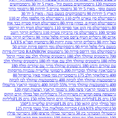
מבוקשים בטעם וניל - מארז 5 יח' 30 גרם
מבוקשים
5 יח' 30 גרם
גומי עיניים 5 יחידות 90 גרם
גומי כדור
מבוקשים בטעם בננה - מארז 5 יח' 30
ין טארט וליים 110 גרם
פרינגלס סין מלפפון מלח ים 110
חטיף פ. כמהין פירה 80 גרם
פרינגלס חטיף סטייק כבד אווז
לס סין הוט אנד ספייסי 110 גרם
פרינגלס חטיף רוז קריספי
פרינגלס סין ברביקיו סטייק 110 גרם
לייס קרקר רוטב
לייס חטיף צ'יפס סטייק פלפל שחור 90 גרם
לייס קרקר עוגת
לייס קרקר עוגת ירקות 90 גרם
חטיף תפו"א LAYS
פל חריף 90 גרם
סקיטלס גומי דרופס פירות יוגורט 50
ומי דרופס פירות 50 גרם
מנטוס RAINBOW סוכריות פירות
יס שוקולד חלב 180 גרם
טוניס שוקולד חלב עם שברי קרמל
טוניס שוקולד חלב עם אגוזי לוז 180 גרם
טוניס שוקולד חלב
 180 גרם
טוניס שוקולד מריר עם שקדים ומלח 180
וקולד וסוכריות 200 גרם
מוטי שלישיית עגבניות מרוסקות
ר חלב 175 גרם
סוכריות גומי סאוור פאץ' טרופיקל 80
וקולד חלב לובקה 400 גרם
מטבעות שוקולד לבן לובקה
ות שוקולד מריר 55% לובקה 400 גרם
גומי קראנץ' מרשמלו
י קראנץ' פיצה 100 גרם
גומי קראנץ' רצועות חמוץ 120
ס חמישיית משרוקית 75 גרם
גליליות וופל במילוי קרם קוקוס
גליליות וופל במילוי קרם קרמל מלוח 150 גרם FLIS
גליליות
קקאו 150 גרם FLIS
סניקרס שלישייה 3*50ג'
סקיטלס GIANTS סוכריות ממולאות בג'ל טעמי פירות 125
ורגר ביג 50 גרם
ריטר במילוי מרציפן 100 גרם
ריטר פרלין
ר חלב עם שברי אגוזים 100 גרם
ריטר מוס קקאו 100