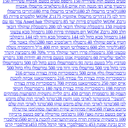
ת עשירייה 150 גרם
פס טעים בטעם אבטיח עשירייה 150
דפי מנטה תות אדום 0.6 גרם
לארבי מרשמלו אבטיח
מרשמלו לב 180ג'
לארבי מרשמלו פרח 180ג'
הריבו מרשמלו
הריבו מרשמלו אקזוטיק 175ג'
WOW Z קלסטרס פירות 85
 85 גרם
שוקולד Angel hair צמר גפן עם
טבלת שוקולד דובאי לבן 200 גרם
טבלת שוקולד דובאי
WOW Z רופ משפחתי פירות 100 גרם
מקל סבא צבעוני
 סבא כחול לבן 144 גרם
מקל סבא ורוד לבן 144 גרם
קלבי
ולד 40 גרם
גולון דיאג'סטיב תפוז 280ג'
גולון באטר פליי
ב 600 גרם
פולרטי חטיפי קרח 400 מ"ל ורוד
ממרח נוטלה
טבלת פררו רושר שוקולד מריר 70% 90 גרם
ביצת קינדר
60 גרם
מסטיק אגוגו בטעם פירות 40 יחידות 330 גרם
ריצ
טעם גבינה 91 גרם
מרשמלו כובע כחול לבן 500 גרם
מרשמלו
50 ג
מרשמלו מיני ורוד פיני 500 ג
מרשמלו גולף כחול 500
לף אדום 500 גרם
סוכריות סודה בצורת טטריס 216
סודה בצורת כלי עבודה 216 גרם
סוויטאנגו אבקה להכנת
סוויטאנגו ממתיק 700 גרם
סוכריות סודה בצורת
סוכריות סודה בצורת פיצה 180 גרם
מרשמלו חטיפי
ממרח תמרים 450 גרם קליית גת
שקית ההפתעות ממתקים
וני
טרנד לארבי מנגו וקשיו 28ג'
טרנד לארבי תות שלם מיובש
ד לארבי תות שלם מיובש שוקו 60ג'
טרנד לארבי תות שלם
6ג'
מארז ממתקים שקית הפתעה טסה
ג'מבו טורטילה
נת נאצ'ו 100 גרם
ג'מבו טורטילה צ'יפס בטעם ברביקיו
ית שימחת תורה בינונית
תערובת להכנת צ'ורוס 500ג'
פילסברי
 453 גרם
פילסברי ציפוי קרמל מלוח 453ג'
פילסברי קרם