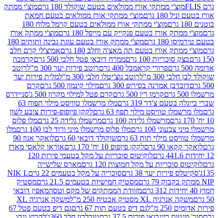
וצ'י ממתקי אורז ממולאים בטעם שוקולד 180 גרם
מוצ'י ממתק
180 גרם
מוצ'י ממתקי אורז ממולאים בטעם חמאת
מוצ'י ממתקי אורז ממולאים בטעם קרמל מלוח 180
תק אורז בטעם פנקייק עם מייפל 180 גרם
מוצ'י ממתק אורז
18 גרם
מוצ'י ממתק אורז בטעם עוגת גבינה ותותים 180
תק אורז בטעם תה מאצ'ה וחלב 180 גרם
אמיצ'לי קרם חלב
סוכריות 100 גרם
ממרח דובאי פטל חלבי 500 גרם
קרמבה
פרורי קראמבל 400 גרם
רוטב פירות יער 300 מ"ל
רוטב
 300 מ"ל
רוטב נוצ'יטלו חלבי 300 מ"ל
מלית פירות יער
דבן אמרנה בסירופ 300 גרם
מילוי קינמון 500 גרם
קרם
קרמו ריו 500 גרם
קרם פטל למילוי מקרון 500 ג'
סניידרס
טעם צ'דר 319 גרם
מלו מרשמלו טוויסט מילוי תפוח 63
לו טוויסט מילוי תפוז 63 גרם
לקקן פיןפופ-פירות צובע לשון
מרשמלו גלידה 100 גרם
מרשמלו גלידה 25 גרם
מלו פלוס
עוני 100 גרם
מלו פלוס מרשמלו מיני ורוד לבן 100 גרם
מלו
 מילוי תות 63 גרם
שוקולד דובאי 60 גרם
לואקר אגוז 90
ו 90 גרם
לקקן פיןפופ 10 יח' 170 גרם
אוראו קלאסי מארז
לוקיטוס סוכריות על מקל בטעמי פירות 120
סוכריות על מקל חמוצות 120 גרם
מארס שלישייה
פירות יער 38 גרם
סוכריה על מקל בטעמים 22 גרם
NIK L
מסטיק חמישיות בטעמים 21.5 גרם
מסטיק
מזוודת הממתקים של מקס וטסה
מאפין דובאי
יה XL מסטיק אבטיח 250 מ"ל
משקה אנרגיה XL
2 מ"ל
גם דיפ בטעם תות 67 גרם
גם דיפ בטעם פטל 67
ס ריינבואו פירות 37.5 גרם
טובלרון חלב 360ג'
לקריץ ונקו