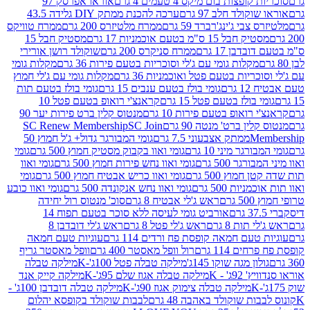
פצות בום מיקס 4 טעמים 4 גרם
אוראו אפרסק 97
ולד חלב 97 גרם
ערכה להכנת ממתק DIY גלידה 43.5
בי ג'ינג'רברד 59 גרם
ממרח מלטיזרס 200 גרם
ממרח טוויקס
בל 15 ס"מ בטעם אוכמניות 17 גרם
מסטיק חבל 15
בן 17 גרם
ממרח סניקרס 200 גרם
שוקולד רושן אורירי
מקלות גומי עם ג'לי וסוכריות בטעם פירות 36 גרם
מקלות גומי
ריות בטעם פטל ואוכמניות 36 גרם
מקלות גומי עם ג'לי חמוץ
רם
גומי בולז בטעם ענבים 15 גרם
גומי בולז בטעם תות
בולז בטעם פטל 15 גרם
קראנצ'י רואופ בטעם פטל 10
רואופ בטעם פירות 10 גרם
מנטוס קלין ברט פירות יער 90
ין ברט' מנטה 90 גרם
SC Join
SC Renew Membership
M
ממתק אצבעוני 7.5 גרם
גומי המבורגר גדול+ ג'ל חמוץ 50
גר מיני 10 גרם
גומי ואוו בקבוק מסטיק חמוץ 500 גרם
גומי
גר 500 גרם
גומי ואוו נחש פירות חמוץ 500 גרם
גומי ואוו
מוץ 500 גרם
גומי ואוו כריש אבטיח חמוץ 500 גרם
גומי
ות 500 גרם
גומי ואוו נחש אנקונדה 500 גרם
גומי ואוו כובע
רם
ראש ג'לי אבטיח 8 גרם
סוכ' מנטוס רול יחידה
אורביט גומי לעיסה ללא סוכר בטעם תפוח 14
תות 8 גרם
ראש ג'לי פטל 8 גרם
ראש ג'לי דובדבן 8
עם חמאה קופסת פח ורדים 114 גרם
עוגיות טעם חמאה
 114 גרם
רול וופל מאסטר 400 גרם
וופל מאסטר גריף
ון מגה שוקו 145ג'
מילקה טבלה פטל 100ג'-K
מילקה טבלה
ג' - K
מילקה טבלה אגוז שלם 95ג'-K
מילקה קייק אנד
מילקה טבלה צימוק אגוז 90ג'-K
מילקה טבלה דובדבן 100ג' -
ת שוקולד באהבה 48 גרם
לבבות שוקולד בקופסא יהלום