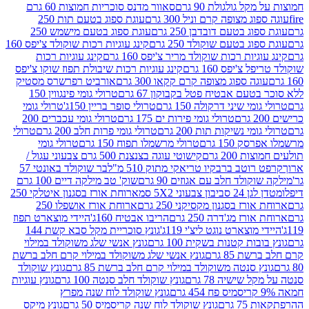
 גולגולת 90 גרם
סאוור מדנס סוכריות חמוצות 60 גרם
 מצופה קרם וניל 300 גרם
עוגת ספוג בטעם תות 250
 בטעם דובדבן 250 גרם
עוגת ספוג בטעם מישמש 250
ג בטעם שוקולד 250 גרם
קינג עוגיות רכות שוקולד צ'יפס 160
יות רכות שוקולד מריר צ'יפס 160 גרם
קינג עוגיות רכות
'יפס 160 גרם
קינג עוגיות רכות שיבולת תפוז שוקו צ'יפס
ה ספוג מצופה קרם קקאו 300 גרם
אורביט רפרשרס מסטיק
עם אבטיח פטל בקבוקון 67 גרם
טרולי גומי פינגווין 150
י שיני דרקולה 150 גרם
טרולי סופר בריין 150ג'
טרולי גומי
טרולי גומי פירות ים 175 גרם
טרולי גומי עכברים 200
י נשיקות תות 200 גרם
טרולי גומי פרות חלב 200 גרם
טרולי
150 גרם
טרולי מרשמלו תפוח 150 גרם
טרולי גומי
200 גרם
קישוטי עוגה בצנצנת 500 גרם צבעוני עגול /
טב ברבקיו טריאקי מתוק 510 מ"ל
בר שוקולד באונטי 57
ולד חלב עם אגוזים 90 גרם
שוק' טב מילקה דיים 100 גרם
יבון צבעוני 5X2 סמ
ארוחת אורז בסגנון איטלקי 250
ז בסגנון מקסיקני 250 גרם
ארוחת אורז אושפלו 250
ז מג'דרה 250 גרם
הריבו אבטיח 160ג'
היידי מוצארט תפוז
וצארט נוגט ליצ'י 119ג'
גונץ סוכריית מקל סבא קשת 144
ת קטנות בשקית 100 גרם
גונץ אנשי שלג משוקולד במילוי
85 גרם
גונץ אנשי שלג משוקולד במילוי קרם חלב ברשת
 סנטה משוקולד במילוי קרם חלב ברשת 85 גרם
גונץ שוקולד
שישיה 78 גרם
גונץ שוקולד חלב סנטה 100 גרם
גונץ עוגיות
גונץ שוקולד לוח שנה מפרץ
גרם
גונץ שוקולד לוח שנה קריסמיס 50 גרם
גונץ מיקס