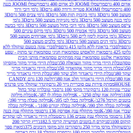
מרשמלו JOOMI לב אדום 400 גרם
מרשמלו JOOMI בננה
JOOM פטריה ורודה 400 גרם
3D גו'מי דובי ורוד
3D גו'מי בקבוק תות 500 גרם
3D גו'מי צבים 500 גרם
3D
 500 גרם
3D גו'מי נקניקיה מעוצב 500 גרם
3D גו'מי
גרם
3D גו'מי דובי כחול מעוצב 500 גרם
3D גו'מי כבשה
3D גו'מי אבטיח 500 גרם
3D גו'מי מיקס עיניים 500
3D גו'מי אפרוחים מעוצב 500
3D גו'מי כלבים מעוצב 500
ראוניז ללא גלוטן 415 גרם
פילסברי עוגה בטעם שוקולד ללא
מארז קלאסוש טסה
מארז חגיגי טסה
מארז שי מתוק - שפע
אלגנט טסה
מארז ענק ממתקים טסה
מארז מותגי הבית
ידי מריר מקור וונצואלה 50ג'
טבלת היידי מריר מקור מקסיקו
ידי מריר מקור אקוואדור 50ג'
טבלת היידי גראנדור מריר
לת היידי גראנדור חלב שקד 80ג'
טבלת היידי גראנדור מריר
ת היידי גראנדור חלב אגוז 80ג'
רולטה 120 גרם CANDY
תק פירות עם סוכריית נייר 20 גרם
קינדר שוקולד מיני פרנדס
רם
קינדר מקסי 100 גרם
בר טובלרון שקד כחול
וז שלם 250ג' - K
מילקה טבלה לו 87ג'-K
טבלת מילקה
2ג'-K
מילקה בבלי לבן 95ג'-K
מילקה טבלה מריר 90ג'-
חלב 90ג'-K
מילקה טבלה יוגורט 100ג' - K
מילקה טבלה
גומי מתקלף ענק אפרסק 136 גרם
גומי מתקלף ענק בננה
י מתקלף ענק ענבים 136 גרם
טבלת היידי גראנדור לבן שקדים
סניקרס ח.בוטנים חמישייה קרימי 182.5ג'
ריץ קרקר 200
סי מריר 250 גרם
הריבו זהב מקסי דובונים 375ג'
מארז ספר
ומי בליסטר תירס 100 גרם
פרח שוקולד 18 גרם באריזה