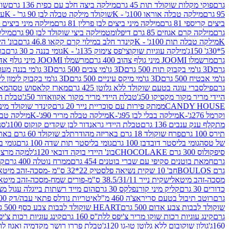
גרם
פוקי מקלות שוקולד תות 45 גרם
מילקה ביצה חלב עם כפית 136 גרם
שוקו
95 גרם
מילקה טבלה אוראו 100ג' - K
שוקולד מילקה טבלה לבן 90 גר' - K
עו
ביצים קריספי 81 גרם
מילקה מיני ביצים לבן פרלין 81 גרם
מילקה מיני ביצים ש.לבן
גרם
מילקה קרם אגוזים 85 גרם דיפלומט
מילקה ביצי שוקולד לבן 90 גרם
מילקה
K
מילקה טבלה תות 100ג' - K
קינדר חלב במילוי קרם קקאו 46.8 גרם
בונ' היי
5*30ג' 150ג'
מילקה עוגיות שוקוצי'פס צימוק 135ג' - K
גומי בננה כ 30 גרם
בר
גרם
מרשמלו JOOMI מיני גולף צהוב 400 גרם
מרשמלו JOOMI מיני גולף אדום 400 גרם
גרם
3D גו'מי בקבוק תות 500 גרם
3D גו'מי צבים 500 גרם
3D גו'מי בננה מעוצב 500 גרם
גו'מי אבטיח 500 גרם
3D גו'מי מיקס עיניים 500 גרם
3D גו'מי בקבוק לימון ליים 500 גרם
גרם
פילסברי עוגה בטעם שוקולד ללא גלוטן 425 גרם
מארז קלאסוש טסה
מאר
היידי מריר מקור מקסיקו 50ג'
טבלת היידי מריר מקור אקוואדור 50ג'
טבלת היי
CANDY HOUSE
ממתק פירות עם סוכריית נייר 20 גרם
קינדר שוקולד מיני פר
וקרמל 276ג'-K
מילקה בבלי לבן 95ג'-K
מילקה טבלה מריר 90ג'-K
מילקה טבלה ח
מתקלף ענק ענבים 136 גרם
טבלת היידי גראנדור לבן שקדים קוקוס 100ג'
סני
תירס 100 גרם
פרח שוקולד 18 גרם באריזה מהודרת
לב שוקולד 60 גרם באריזה מהודרת
של טסה
גומי בליסטר דובדבן 100 גרם
גומי בליסטר תות שדה 100 גרם
גומי בל
סיפקולוס 300 גרם CHOCOLAKE
בונ' היידי בוקה דובאי 120ג'
למקה מרציפן 62% 00
גרם
חמאת בוטנים סקיפי עם שברי בוטנים 454 גרם
ממרח נוטלה 400 גרם
קי
גרם BOULOS
חב' 10 שקית נשיאה פלסטיק 22*32 ס"מ -מסכה-זהב מיטאלי
מסכה-זהב מיטאלי
שקית נייר 38.5/31/11 ס"מ-פורים שמח-מסכה-זהב מיטאלי
כדורים 30 גרם
קליק מיני קורנפלקס 30 גרם
הום מייד רשתות בייגלה עגול מצופה ב
גרם
רוטב תיבול בטעם סריראצ'ה 460 מ"ל
איטריות נודלס פתאי עבה/דק 200 גרם
שוקולד לבבות צבע אדום 500 גרם
HEART שוקולד לבבות צבע כסף 500 גרם
גרם
קינג עוגיות רכות שוקו מריר צ'יפס ללת''ס 160 גרם
קינג עוגיות רכות צ'יפס ק
160ג'
גולון שוקובום ללא גלוטן טו-גו 120ג'
טבלת פררו רושר מקדמיה ואגוז לוז 90 גר