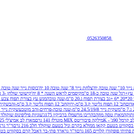
0526350858
שנה טובה יח'
צלחת נייר 8" שנה טובה 10 יח'
כוסות נייר שנה טובה 10 יח'
+רגל שנה טובה כ-18 ס"מ
קיסמים לראש השנה * 8 יח'
קישוטי שולחן -3 עיצובים 12 יח
ובה
מגש עץ בצורת תפוח צבע זהב 29/26
חב' 12 תפוח גליטר ק.3 ס"מ-ירוק
חב' 12 תפוח גליטר ק.3 ס"מ-זהב
שקית נייר 38.5/31.5/11 ס"מ
שקית נייר 24.5/19/8 ס"מ-שנה טובה-פרחים-זהב מוטבע
שקית נייר 30/23/10 ס"מ-שנה טובה-פרחים-זהב מוטבע
תוקה
מארז טסה מוזהב
הריבו מרשמלו ברביקיו 175ג'
עוגיות פיליפינוס שוקולד חלב 0
ל 90ג' - K
מילקה פיבוריטס MIX מונדלז 141 גרם
מארז לב אמיצ'לי 125 גרם
וויט בטעם קקאו ממולא בקרם וניל בטעם שוקולד חלב 216 גרם
ד"ר גרא
פופקורן קלויים 165 גרם
ד"ר גרארד פתי-בר דאבל קרם בסקוויט בטעם שו