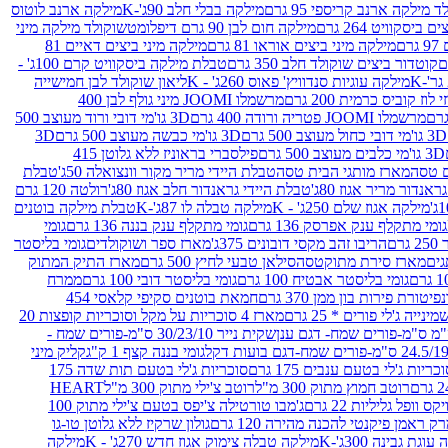
 מילקה ארנב קריספי 95 גרם
מילקה בבלי חלב 90ג'-K
מילקה ארנב לוטוס
ביסקוויט 264 גרם
מילקה חום לבן 90 גרם דיפלומט
שוקולד מילקה מיני
ם
מילקה מיני ביצים אוראו 81 גרם
מילקה מיני ביצים דאיים 81
קוטדור ביצים שוקולד חלב 350 גרם
טבלת מילקה ביסקוויט קרם 100ג' -
מילקה עוגיות סנדוויץ' פאוס 260ג' - K
ליאון שוקולד לבן חמישייה
 קוביס כרמית 200 גרם
מרשמלו JOOMI מיני גולף לבן 400
מרשמלו JOOMI פטריה ורודה 400 גרם
3D גו'מי דובי ורוד מעוצב 500
3D גו'מי דובי כחול מעוצב 500 גרם
3D גו'מי כבשה מעוצב 500 גרם
3D
3D גו'מי כלבים מעוצב 500 גרם
פילסברי בראוניז ללא גלוטן 415
 טסה
מארז מותגי הבית טסה
טבלת היידי מריר מקור וונצואלה 50ג'
טבלת
אנדור מריר אגוז 80ג'
טבלת היידי גראנדור חלב אגוז 80ג'
רולטה 120 גרם
מילקה אגוז שלם 250ג' - K
מילקה טבלה לו 87ג'-K
טבלת מילקה בוטנים
גומי מתקלף ענק אפרסק 136 גרם
גומי מתקלף ענק בננה 136 גרם
גומי
רם
הריבו זהב מקסי דובונים 375ג'
מארז ספר ושוקולדים
גומי בליסטר
גים
מארז סירת מתוקטסה
סילאן טבעי לחיץ 500 גרם
מארז התיק המתוק
גומי בליסטר אבטיח 100 גרם
גומי בליסטר דובי 100 גרם
ממרח
פיטורת פירות בון ממן 370 גרם
חמאת בוטנים סקיפי קלאסי 454
נייה ג'לי פורים * 25 גרם
מארז 4 סוכריות על מקל וסוכריות קופצות 20
שקית נייר 30/23/10 ס"מ-פורים שמח -
גומי בננה קצף 1 ק"ג
קליק מיני
כריות ג'לי בטעם ענבים 175 גרם
סוכריות ג'לי בטעם תות שדה 175
רוטב חמוץ מתוק 300 מ"ל
רוטב צ'ילי מתוק 300 מ"ל
HEART
קס וופל גליליות 22 גרם
ג'מבו טורטילה צ'יפס בטעם צ'ילי מתוק 100
ק ראמן פיקנטי להכנה מהירה 120 גרם
גולון שרקיז ללא גלוטן טו-גו
וגת גבינה 300ג'-K
מילקה טבלה צימוק אגוז חדש 270ג' - K
מילקה