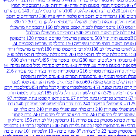
ג'
מסטיק חמוץ בטעם תות שדה 40 יחידות 328 גרם
מסטיק חמוץ
 חלב 320ג'
בד"צ רגוסה קלאסיק 100ג'
הריבו בלוני לבבות 140 גרם
הריבו
100 גרם
דוריטוס רוטב דיפ סלסה חריף עדין 300 גרם
דוריטוס רוטב
וגיית חלבון חמאת בוטנים שוקולד צ'יפס
מארז לקקן ברבי 30 יח' 390
160 גרם
מרשמלו לבבות יאמס כחול לבן 160 גרם
ממתק מרשמלו
ממתק מרשמלו מסולסל
פופין מרשמלו טוויסט אבטיח 120 גרם
פופין
טעים בטעם תותי פרוטי עשירייה 150 גרם
לקקן שרביט הקסמים 24
לארבי מרשמלו לב 180ג'
לארבי מרשמלו פרח 180ג'
הריבו מרשמלו ורוד
טבלת שוקולד דובאי לבן 200 גרם
טבלת שוקולד דובאי חלב 200
גולון דיאג'סטיב תפוז 280ג'
גולון באטר פליי 495ג'
לינדור חלב 600
גוגו בטעם פירות 40 יחידות 330 גרם
ריצ סנדביץ גליל בטעם גבינה 91
ריות סודה בצורת טטריס 216 גרם
סוכריות סודה בצורת כלי עבודה 216
לו חטיפי העמק 30 גרם
ממרח תמרים 450 גרם קליית גת
שקית
תות שלם מיובש מאצ'ה 60ג'
מארז ממתקים שקית הפתעה טסה
ג'מבו
קרם גבינת שמנת 453 גרם
פילסברי ציפוי קרמל מלוח 453ג'
פילסברי קרם
קינדר מיקס 375ג'
הריבו לשון תוססת ל. ג'לטין 185ג'
מסטיק מנטוס תות
ם
ריצ סנדביץ גבינה מלוחה 67 גרם
אוראו קופסא עוגת יומולדת 97
פופפולי פופקורן 240 גרם צדר חלפיניו
פופפולי פופקורן 240 גרם
פופפולי פופקורן 240 גרם מלח ים
פופפולי פופקורן 240 גרם מלח ים
פופפולי פופקורן 240 גרם חמאה
פופפולי פופקורן 240 גרם קינמון
ות סבתא מסטיק בטעם פירות 11 גרם
לקקן ג'ל לב תות 156 גרם
לקקן
מארז לקקן בטעם גלידת תות 200 גרם
לקקן ברבי 13 גרם
מייק
פלסטיק טבעי 22 ס"מ
צלחת "8 שנה טובה - 10 יח'
צלחת "10 שנה טובה