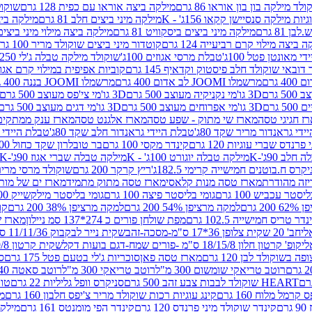
לד מילקה בון בון אוראו 86 גרם
מילקה ביצה אוראו עם כפית 128 גרם
שוקולד
גיות מילקה סנסיישן קקאו 156ג' - K
מילקה מיני ביצים חלב 81 גרם
מילקה ביצים 
 81 גרם
מילקה מיני ביצים ביסקוויט 81 גרם
מילקה ביצה מילוי מיני ביצים 97 גר
 ביצה מילוי קרם רביעייה 124 גרם
קוטדור מיני ביצים שוקולד מריר 100 גרם
די מאונטן פטל 100ג'
טבלת מרסי אגוזים 100ג'
שוקולד מילקה טבלה ג'לי 250 גר'-K
 דובאי שוקולד חלב פיסטוק וקדאיף 145 גרם
קוביות אפיפית במילוי קרם אגוזי לוז
מרשמלו JOOMI לב אדום 400 גרם
מרשמלו JOOMI בננה 400 גרם
3D גו'מי נקניקיה מעוצב 500 גרם
3D גו'מי צי'פס מעוצב 500 גרם
3D גו'מי אפרוחים מעוצב 500 גרם
3D גו'מי דגים מעוצב 500 גרם
ז חגיגי טסה
מארז שי מתוק - שפע טסה
מארז אלגנט טסה
מארז ענק ממתקים
די גראנדור מריר שקד 80ג'
טבלת היידי גראנדור חלב שקד 80ג'
טבלת היידי גר
נדס שברי עוגיות 120 גרם
קינדר מקסי 100 גרם
בר טובלרון שקד כחול 100ג'
לב 90ג'-K
מילקה טבלה יוגורט 100ג' - K
מילקה טבלה שברי אגוז 90ג'-K
קרס ח.בוטנים חמישייה קרימי 182.5ג'
ריץ קרקר 200 גרם
שוקולד מרסי מריר 250 ג
מארז טסה מנות קלאסי
מארז טסה מתוק מתמיד
מארז ים של מות
יסטר עכביש 100 גרם
גומי בליסטר פיצה 100 גרם
גומי בליסטר מילקשייק 100 גרם
2 גרם
למקה מרציפן 54% 200 גרם
למקה מרציפן 38% 200 גרם
קונ
נדר טריס חמישייה 102.5 גרם
מפת שולחן פורים כ 274*137 סמ ניילון
מארז שמי
חב' 20 שקית צלופן 36*17 ס"מ-מסכה-זהב
שקית נייר לבקבוק 11/11/36 ס"מ ס"מ-פורים שמח- דגם ענן
קופ' קרטון חלון 18/15/8 ס"מ -פורים שמח-דגם בועות דקל
שקית קרטון 24.5/19/8 ס"מ-פורים שמח-דגם בועות דקל
שוקולד לבן 120 גרם
מארז טסה פאן
סוכריות ג'לי בטעם פטל 175 גרם
סו
רוטב טריאקי שומשום 300 מ"ל
רוטב טריאקי 300 מ"ל
רוטב סאטה 240 גרם
HEART שוקולד לבבות צבע זהב 500 גרם
סניקרס וופל גליליות 22 גרם
טווי
רמל מלוח 160 גרם
קינג עוגיות רכות שוקולד מריר צ'יפס חלבון 160 גרם
מר
ם
קינדר שוקולד מיני פרנדס 120 גרם
קינדר הפי מומנטס 161 גרם
מילקה ע