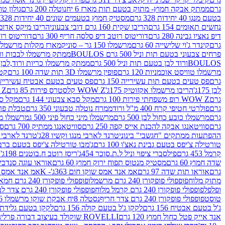
גרם
ממתק אבקה חמוץ- מתוק בטעם תות מארז 6 יח
נוטלה 200 גרם
גולון טוו
בטעם מנגו 40 יחידות 328 גרם
מסטיק חמוץ בטעמים שונים 40 יחידות 328 גרם
נחשים תאומים 154 גרם
הריבו שקית 160 גרם דובי צבעוני
הריבו מיקס אדומים 175
דיפ נאציו גבינה 280 גרם
דוריטוס רוטב דיפ סלסה חריף 300 גרם
דוריטוס רוטב
גרם
קינדר ג'וי שלישייה 60 גרם
מרשמלו 150 גר – סוניק
מארז מקלות מרשמלו יאמס צבע
פרחים צבעוני בטעם תות וניל 500 גרם BOULOS
ממתק מרשמלו לבבות ורוד לבן ב
BOULOSורוד לבן בטעם תות וניל 500 גרם
ממתק מרשמלו כריות ורוד,לבן בטעם תות 
מרשמלו טוויסט אוכמניות 120 גרם
פופין מרשמלו 3D תות שדה 100 גרם
קטש
גרם
פס טעים בטעם תות עשירייה 150 גרם
פס טעים בטעם אבטיח עשירייה 150 גר
לבן 175ג'
הריבו מרשמלו אקזוטיק 175ג'
WOW Z קלסטרס פירות 85 גרם
WOW Z ק
גרם
WOW Z רופ משפחתי פירות 100 גרם
מקל סבא צבעוני 144 גרם
מקל סבא 
גרם
פולרטי חטיפי קרח 400 מ"ל ורוד
ממרח נוטלה טבעוני 350 גרם
טבלת פררו ר
גרם
מרשמלו כובע כחול לבן 500 גרם
מרשמלו מיני כחול פיני 500 ג
מרשמלו מיני 
גרם
סוויטאנגו אבקה להכנת אייס קפה 250 גרם
סוויטאנגו ממתיק 700 גרם
סו
ההפתעות ממתקים "חגשבי" בינוני
טרנד לארבי מנגו וקשיו 28ג'
טרנד לארבי תו
טורטילה צ'יפס בטעם גבינת נאצ'ו 100 גרם
ג'מבו טורטילה צ'יפס בטעם ברביקיו 00
קרמל 453 גרם
פילסברי ציפוי וניל ל.ת.סוכר 454ג'
ריסז רוטב ח.בוטנים 198ג'
ק
שדה חמוץ 60 גרם
מסטיק מנטוס תפוח ירוק חמוץ 60 גרם
אוראו עוגה סנדביץ שו
גרם
אוראו תות שדה 97 גרם
אמ אנד אמס שוקו חום 363ג'- K
אמ אנד אמס צהו
מתוק מלוח
פופפולי פופקורן 240 גרם מרשמלו
פופפולי פופקורן 240 גרם חמאה סינמה
ופלפל
פופפולי פופקורן 240 גרם קרמל מלוח
פופפולי פופקורן 240 גרם צדר לבן
טוסט
פופפולי פופקורן 240 גרם צדר חריף
נסטלה 8יח אבקת שוקו מרשמלו 193.6ג'
ג'ל בטעם אבטיח 156 גרם
לקקן ג'ל בטעם קולה 156 גרם
לקקן בטעם גלידת שוקו
אנד אייק פטל כחול חמוץ 120 גרם
ROVELLI שוקולד בעיצוב דבורה פרלינים 800 גרם