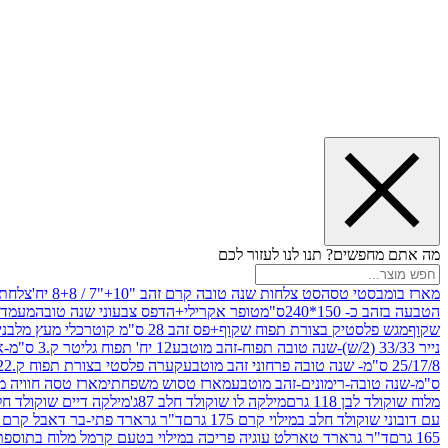
מה אתם מחפשים? תנו לנו לעזור לכם
מארז בומבסטי טסה
סט צלחות שנה טובה קרם זהב "10+"7 / 8+8 יח'
צלחת נייר 10" 
הטבעה בזהב כ- 150*240ס"מ
טופר אקרילי+הדפס צבעוני שנה טובה
מעמד עץ
שקוף
מגש פלסטיק בצורת תפוח שקוף+פס זהב 28 ס"מ קוטר
כלי מעץ מלבני 20*20 *6 +גב בצורת תפוח ג.20 ס"מ-שנה ט
נייר 33/33 (2/ש)-שנה טובה תפוח-זהב מוטבע
12 יח' תפוח גליטר ק.3 ס"מ-אדום
25/17/8 ס"מ- שנה טובה פרחוני זהב מוטבע
קערה פלסטי בצורת תפוח ק.22 ג.7 ס"מ
ס"מ-שנה טובה-רימונים-זהב מוטבע
מארז טסוש משפחתי
מארז טסה חוויה מ
מלוח שוקולד לבן 118 גרם
מילקה לו שוקולד חלב 87ג'
מילקה דיים שוקולד חלב קרמ
עם דובוני שוקולד חלב במילוי קרם 175 גרם
ד"ר גרארד פתי-בר דאבל קרם בסק
165 גרם
ד"ר גרארד טארלט עוגיה פריכה במילוי בטעם קרמל מלוח בתוספת פתיתי 