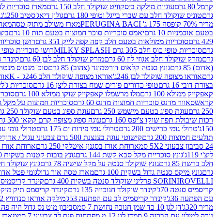
קרמל 80 גרם
עוגיות מילקה ביסקוויט שוקולד חלב 150 גרם
מארז סוכריות לעיס
גרם
טוניס שוקולד חלב עם שברי בייגל וטופי 180 גרם
גולון דיאג'סטיב 250ג'
גו
מריר 70% קופסה 175 ג' PERUGINA BACI
מארז משולב מתוק טסה
מארז
בטעם אוכמניות 10 גרם
יאמס סוכריות סוכר חמוצות בטעם תות 10 גרם
ביצת
429 גרם
סוכריות ממולאות בטעם חלב קפה קפה לייק 351 גרם
רושן סוכריות ג'לי 
גרם
סוכריות טופי כוס חלב 305 גרם MILKY SPLASH
רושו סוכריות טופי חלב 
גרם
מזרק שוקולד חלב אגוזי לוז 60 גרם
מזרק שוקולד חלב לבן 60 גרם
קינדר הפי
(אדום) 85 גרם
גונץ סנטה קלאוס דורטמונד (צהוב) 85 גרם
סוכ' מנטוס מנטה 29.7 גר
גרם
אוראו מצופה שוקולד לבן 246ג'
אוראו מצופה שוקולד חלב 246ג' - K
אוראו
בצורת דובי 16 גרם
טופי כדורים פורים שמח בצורת ליצן 16 גרם
סוכריות ג'לי ב
קאפקייק ממולא 100 גרם
מלו מרשמלו קאפקייק שוקו ממולא 100 גרם
סוכריות ג
קראש
סאוור מדנס סוכריות חמוצות מדנס 60 גרם
סוכריות חמוצות על מקל גולגולת
250 גרם
עוגת ספוג בטעם מישמש 250 גרם
עוגת ספוג בטעם שוקולד 250 גרם
רכות שיבולת תפוז שוקו צ'יפס 160 גרם
עוגה ספוג מצופה קרם קקאו 300 גרם
150ג'
טרולי גומי כרישים 200 גרם
טרולי גומי פירות ים 175 גרם
טרולי גומי עכברים
תולעים חמוצות 200 גרם
קישוטי עוגה בצנצנת 500 גרם צבעוני עגול / ארוך
ק
24 סביבון צבעוני 5X2 סמ
ארוחת אורז בסגנון איטלקי 250 גרם
ארוחת אורז בסגנ
ליצ'י 119ג'
גונץ סוכריית מקל סבא קשת 144 גרם
גונץ בובות קטנות בשקית 100 גרם
חלב ברשת 85 גרם
גונץ שוקולד סנטה על מקל שישיה 78 גרם
גונץ שוקולד חלב ס
גרם
גונץ מיקס סנטה גדול בשקית 100 גרם
מארז טסה אור גדול
גומי פטל אדום 
ROVELLI פרליני שוקולד סנטה בשקית 400 גרם
SORINI
קינדר קריסמיס מיק
קריסמיס סנטה 70ג'
קינדר שוקולד חנוכייה 135 גרם
קינדר קריסמס תיק מיקס 193
עם הפתעה 36ג'
קינדר קריסמיס לב עם הפתעה 53ג'
מילקה אוראו סנדוויץ 92 גרם
מריר 320ג'
דן לגן 10 כד שמן חנוכה נחושת 7 סמ
סביבון מוט נס גדול היה פה ברש
נורה למילוי עם הברגה 9 סמ
דן לגן 12 מ.מפתחות פנס לד צבעוני 7 סמ
מארז 3 מזרקים לאפייה ולבישול 10 מל'