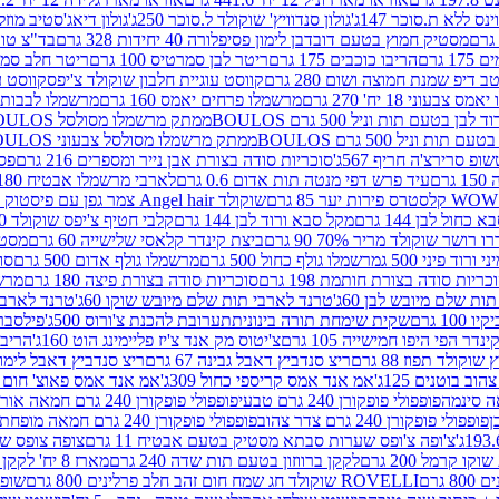
ינס ללא ת.סוכר 147ג'
גולון סנדוויץ' שוקולד ל.סוכר 250ג'
גולון דיאג'סטיב מוזלי 365
מסטיק חמוץ בטעם דובדבן לימון פסיפלורה 40 יחידות 328 גרם
בד"צ טורינו
 גרם
הריבו כוכבים 175 גרם
ריטר לבן סמרטיס 100 גרם
ריטר חלב סמרטיס 
 דיפ שמנת חמוצה ושום 280 גרם
קווסט עוגיית חלבון שוקולד צ'יפס
קווסט ע
וני 18 יח' 270 גרם
מרשמלו פרחים יאמס 160 גרם
מרשמלו לבבות יאמס 
טעם תות וניל 500 גרם BOULOS
ממתק מרשמלו מסולסל BOULOSתכלת לבן בטעם תות וניל 500 גרם
וניל 500 גרם BOULOS
ממתק מרשמלו מסולסל צבעוני BOULOSבטעם תות וניל 500 גרם
ופ סרירצ'ה חריף 567ג'
סוכריות סודה בצורת אבן נייר ומספרים 216 גרם
פס 
ם
עיד פרש דפי מנטה תות אדום 0.6 גרם
לארבי מרשמלו אבטיח 180ג'
לסטרס פירות יער 85 גרם
שוקולד Angel hair צמר גפן עם פיסטוק 150 גרם
כחול לבן 144 גרם
מקל סבא ורוד לבן 144 גרם
קלבי חטיף צ'יפס שוקולד 40 גרם
ושר שוקולד מריר 70% 90 גרם
ביצת קינדר קלאסי שלישייה 60 גרם
מסטיק א
ורוד פיני 500 ג
מרשמלו גולף כחול 500 גרם
מרשמלו גולף אדום 500 גרם
סוכ
כריות סודה בצורת חותמת 198 גרם
סוכריות סודה בצורת פיצה 180 גרם
מרשמ
ת שלם מיובש לבן 60ג'
טרנד לארבי תות שלם מיובש שוקו 60ג'
טרנד לארבי 
1 גרם
שקית שימחת תורה בינונית
תערובת להכנת צ'ורוס 500ג'
פילסברי 
ינדר הפי היפו חמישייה 105 גרם
צ'יטוס מק אנד צ'יז פליימינג הוט 160ג'
הריבו 
קולד תפוז 88 גרם
ריצ סנדביץ דאבל גבינה 67 גרם
ריצ סנדביץ דאבל לימון 67 גר
ב בוטנים 125ג'
אמ אנד אמס קריספי כחול 309ג'
אמ אנד אמס פאוצ' חום 125ג'- K
פופפולי פופקורן 240 גרם טבעי
פופפולי פופקורן 240 גרם חמאה אורגני
פופפולי פופקורן 240 גרם צדר צהוב
פופפולי פופקורן 240 גרם חמאה מופחת שומן
צ'ופה צ'ופס שערות סבתא מסטיק בטעם אבטיח 11 גרם
צופה צופס שער
 קרמל 200 גרם
לקקן ברווזון בטעם תות שדה 240 גרם
מארז 8 יח' לקקן ברבי 80 גרם
ROVELLI שוקולד חג שמח חום זהב חלב פרלינים 800 גרם
שופר 