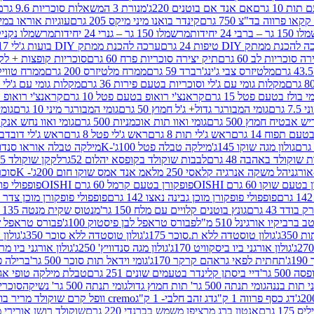
ת 10 גרם
אם אנד אם בוטנים 220ג'
מנורת 3 המשאלות סוכריות 9.6 גרם
קינדר בואנו מיני מיקס 205 גרם
עוגיות אוראו במילוי 
– ברבי 24 יחידות
מרשמלו 150 גר – גנרי 24 יחידות
מרשמלו נקניקייה 0
להכנת ממתק DIY טיפות 24 גרם
ערכה להכנת ממתק DIY בועות ג'לי 17 גרם
 סוכריות לב 60 גרם
תיק יצירה סוכריות פרח 60 גרם
סוכריות קופצות + לקקן - 
מלטיזרס צבי ג'ינג'רברד 59 גרם
ממרח מלטיזרס 200 גרם
ממרח טוויקס 200
מקלות גומי עם ג'לי וסוכריות בטעם פירות 36 גרם
מקלות גומי עם ג'לי וס
י בולז בטעם פטל 15 גרם
קראנצ'י רואופ בטעם פטל 10 גרם
קראנצ'י רואופ בטע
גרם
גומי המבורגר גדול+ ג'ל חמוץ 50 גרם
גומי המבורגר מיני 10 גרם
גומי
ש אבטיח חמוץ 500 גרם
גומי ואוו תות אוכמניות 500 גרם
גומי ואוו נחש אנקונדה 0
 תפוח 14 גרם
ראש ג'לי תות 8 גרם
ראש ג'לי פטל 8 גרם
ראש ג'לי דובדבן 8 גר
גולון מגה שוקו 145ג'
מילקה טבלה פטל 100ג'-K
מילקה טבלה אוראו סנדוויץ' 92ג
שוקולד באהבה 48 גרם
לבבות שוקולד בקופסא יהלום 52גר
לקקן שוקולד 25 גרם I LOVE YOU
הל משקה אנרגיה קלאסי 250 מל
אמ אנד אמס שוקו חום 200ג'- K
סוכריות 
עם שוקו 60 גרם OISHI
פופקורן בטעם קרמל 60 גרם OISHI
פופפולי פופקו
פופפולי פופקורן מוכן גבינה נאצו 142 גרם
פופפולי פופקורן מוכן צדר לבן 142
ודד 43 גרם
גונץ בוטנים קלויים עם מלח 150 גר'
מנטוס שקית מנטה 135 גרם
רביקיו אורגינל 510 מ"ל
פבורס טראפל לבן פיסטוק 100ג'
פבורס טראפל שוקו 
35ג'
גולון טוסטדה ללא ת.סוכר 175ג'
גולון טוסטדה ללא סוכר 350ג'
גולון א
גולון אורגני ביו ביסקוויט 170ג'
גולון מגה סנדוויץ' 250ג'
גולון אורגני ביו מריה 50
'
תחתית לפאי גראהם קרקר 170ג'
גומי וידאל תות סוכר 500 גר'
ברילה פסט
50 גר'
דיי ביסתן קלינדר בטעמים שונים 251 גרם
טבלת מילקה טופי אגוזים 00
גומי תנתה 500 גר' תות חמוץ גדול
גומי תנתה 500 גר' נשיקה
סוכרי
דג כסף פרווה 1 ק"ג
דג זהב חלבי- 1 ק"ג
cremo וופל קרם שוקולד מריר בודד
1 גרם
אנטון ברג מרציפן משמש בברנדי 220 גרם
שוקולד רושן אורירי מריר 