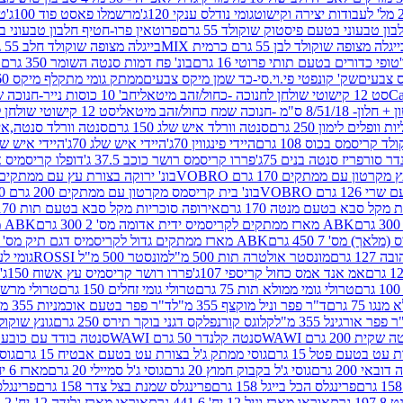
גומי נודלס ענקי 120ג'
מרשמלו פאסט פוד 100ג'
טר
ן טבעוני בטעם פיסטוק שוקולד 55 גרם
פרוטאין פרו-חטיף חלבון טבעוני בטעם 
יגלה מצופה שוקולד לבן 55 גרם כרמית MIX
בייגלה מצופה שוקולד חלב 55 גרם כרמית MIX
טופי כדורים בטעם תותי פרוטי 16 גרם
בונ' פח דמות סנטה השומר 350 גרם SORINI
קס צבעים
שק' קונפטי פי.וי.סי-כד שמן מיקס צבעים
ממתק גומי מתקלף מיקס 60 גרם
סט 12 קישוטי שולחן לחנוכה -כחול/זהב מיטאלי
חב' 10 כוסות נייר-חנוכה שמח כחול/זהב מיטאלי
ס"מ -חנוכה שמח כחול/זהב מיטאלי
סט 12 קישוטי שולחן לחנוכה -צבעוני
ות וופלים לימון 250 גרם
סנטה וורלד איש שלג 150 גרם
סנטה וורלד סנטה,איש ש
קריסמס בכוס 108 גרם
היידי פינגווין 70ג'
היידי איש שלג 70ג'
היידי איש שלג 50
דר סורפריז סנטה בנים 75ג'
פררו קריסמס רושר כוכב 37.5 ג'
דופלו קריסמיס איש
רטון עם ממתקים 170 גרם VOBRO
בונ' ירוקה בצורת עץ עם ממתקים 170 גרם OBRO
רם VOBRO
בונ' בית קריסמס מקרטון עם ממתקים 200 גרם VOBRO
10 סביבון פ
מקל סבא בטעם מנטה 170 גרם
אירופה סוכריות מקל סבא בטעם תות 170 גרם
ABK מארז ממתקים לקריסמיס ידית אדומה מס' 2 300 גרם
ABK מארז מתנה פעמון לקריסמיס מס' 1 200 גרם
ABK מארז ממתקים גדול לקריסמיס דגם תיק מס' 4 500 גרם
1 גרם
מונסטר אולטרה תות 500 מ"ל
מונסטר 500 מ"ל ROSSI
גומי לעי
אמ אנד אמס כחול קריספי 107ג'
פררו רושר קריסמיס עץ אשוח 150ג'
טרולי גומי ממולא תות 75 גרם
טרולי גומי זחלים 150 גרם
טרולי מרשמלו ב
ו 75 גרם
ד"ר פפר וניל מוקצף 355 מ"ל
ד"ר פפר בטעם אוכמניות 355 מ"ל
 פפר אורגינל 355 מ"ל
קלוגס קורנפלקס דגני בוקר תירס 250 גרם
גונץ שוקולד 
שקית 200 גרם WAWI
סנטה קלנדר 50 גרם WAWI
סנטה בודד עם כובע 80 גרם WAWI
עט בטעם פטל 15 גרם
גוסי ממתק ג'ל בצורת עט בטעם אבטיח 15 גרם
גוס
ובאי 200 גרם
גוסי ג'ל בקבוק חמוץ 20 גרם
גוסי ג'ל סמיילי 20 גרם
מארז 6 יח' תיבת אוצר פלסטיק
פרינגלס הכל בייגל 158 גרם
פרינגלס שמנת בצל צדר 158 גרם
פרינגלס מ
גרם
אוראו מארז וניל 12 יח' 441.6 גרם
אוראו מארז גלידה 12 יח' 331.2 גרם