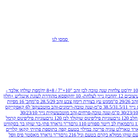
סמסו לנו
סט צלחות שנה טובה לבן זהב "10+"7 / 8+8 יח'
מפת שולחן אלבד -
חבק נייר לצלחת- 10 יח
קופסא מהודרת לעוגת אינגליש +חלון
 ס"מ
מגש עץ בצורת רימון צבע זהב 28.5/29 ס"מ
חב' 16 מפיות
-שנה טובה-רימונים-זהב מוטבע
קפ' ל6 קאפקייקס
שקית נייר 30/23/10
12 גרם
עוגיות פיליפינוס שוקולד לבן 120 גרם
עוגיות פיליפינוס קרמל
מארז לב ריטר ספורט 110 גרם
ד"ר גרארד פתי-בר שוקו בר בסקוויט
רד טארלט עוגיה פריכה במילוי בטעם קפה בתוספת פתיתי קקאו קלויים
קו ממולא בקרם בטעם וניל 216 גרם
ד"ר גרארד מאסטר פיס וופל