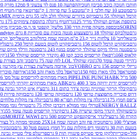
חותכן חנוכה כוכב סביבון חנוכיה
הפתעה 10 פנס לד צבעוני 9 סמ
12 מזרק 20 מל' לעבודות יצירה וקישוט
גרם
מטבע 10 שח חלבי 1 ק"ג
מטבע 5 שח פרווה 1 ק"ג
פרוטאין פרו-חטיף חלבו
קרמל ושוקולד 55 גרם
מיקס כדורים שוקולד חלב ולבן 55 גרם כרמית MIX
בי
בתוספת אגוזים ושוקולד מריר 125גר'
חטיף גרונלה בתוספת צימוקים 175 גר'
SORINI
בובספוג משקה פחית הדר 330 מל
שק' קונפטי פי.וי.סי-סביביון מי
גרם
טולבקס שוקולד 18 גרם
צעצוע סנטה בובות עם סוכריות 8 גרם Candytoy
מיטאלי
חב' 10 צלחות נייר ק.23 ס"מ-חנוכה שמח כחול/זהב מיטאלי
קפ' קרטון + חלון- 8/51/18 
גרם
ביסקויט קרמל לוטוס 156 גרם
ביסקויט לוטוס בטעם קרמל 250 גרם
גלילי
גרם
סנטה וורלד מיקס שוקולד קריסמס במגף 243 גרם
סנטה וורלד מיקס שוקולד 
קלאוס 160ג'
רפאלו קריסמיס כוכב קטן 40 ג
קינדר קריסמס שוקולד 150ג'
קינ
ג'
היידי סנטה עומד 70ג'
גונץ שוקולד LOL לוח שנה 75 גרם
בונ' זהב בצורת עץ מק
גריזלי קריסמס 156 גרם VOBRO
בונ' אדומה משולשת בצורת עץ מקרטון עם שרי 126 ג
סמ
טראפל בלגי מארז כסף 150ג'
טראפל בלגי מארז זהב 150ג'
אירופה סוכריות 
500 מ"ל PIPELINE PUNCH
ABK מארז ממתקים לקריסמיס עגול מס' 6 300 גרם
לקריסמיס ידית ירוקה מס' 3 400 גרם
ABK מארז ממתקים יוקרתי לקריסמיס (מלאך) מס' 7 450 גרם
גרם
קיבלר קרקר שמינייה גבינה צ'דר כתום 311 גרם
צ'יז איט קרקר גבינה צהובה 27
דרופ סוכריה מתפוצצת טרופי 120 גרם
בזוקה טרופי 120 גרם
בזוקה פירות 120 גרם
צ'יפס חמוץ 175ג'
בייגלה ציו מקלות תפו"א 80 גרם
בייגלה ציו מקלות מלוחים 100 גרם
ENERGY BALLZ
טרולי גומי ממולא דובדבן קולה 75 גרם
טרולי גומי ממולא מנג
גרם
שוקולד קינדר מקסי שישייה 126 גרם
קינדר קריסמיס סנטה עומד 55ג'
ד"ר
הקרח 50 גרם
צילינדר אייסקונפקט קריסמס 500 גרם MORITZ WAWI
סנטה 
אמיצ'לי 100 גרם
חנוכיה פח זהב חנוכה שמח 25X14 סמ
גוסי ממתק ג'ל בצורת 
בטעם תות 30 גרם
גומי דיפ מקלות עם ג'ל חמוץ בטעם פטל 30 גרם
בונבונירה ד
מזל+סוכריות
לקקן סיסי סטיקס פינגווין תות 9 גרם
פרינגלס פילי סטייק גבינה 158 גרם
גרם
קיבלר קרקר שמינייה קלאב צ'דר 311 גרם
פררו קולקשיין גרנד אסורטמנט 197.8 