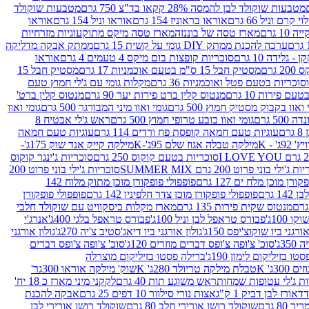
מטבעות שוקולד לבן להמסה 28% קקאו בד"צ 750 גרם
מטבעות שוקולד
קרם וניל 66 גרם
אוראו בראוניז 154 גרם
אוראו וניל 154 גרם
אוראו
1 גרם
מארז טסה של בוננזה
מארז טסה מיקס מתוק
עוגיות מזרחיות
ערכה להכנת ממתק DIY גומי על קשית 15 גרם
ממתק אבקה מדליקה
גלידה 10 גרם
סוכריות קופצות בום מיקס 4 טעמים 4 גרם
אוראו
 גרם
מסטיק חבל 15 ס"מ בטעם אוכמניות 17 גרם
מסטיק חבל 15
וכריות בטעם פטל ואוכמניות 36 גרם
מקלות גומי עם ג'לי חמוץ טעם
ם פירות 10 גרם
מנטוס קלין ברט פירות יער 90 גרם
מנטוס קלין ברט'
 ואוו בקבוק מסטיק חמוץ 500 גרם
גומי ואוו מיני המבורגר 500 גרם
גומי ואוו
50 גרם
גומי ואוו כובע טרופי חמוץ 500 גרם
ראש ג'לי אבטיח 8
ם
עוגיות טעם חמאה קופסת פח ורדים 114 גרם
עוגיות טעם חמאה
' - K
מילקה טבלה אגוז שלם 95ג'-K
מילקה קייק אנד שוק 175ג'-
סוכריות בטעם קוקוס 250 גרם
סוכריות ג'ינגר קוקוס
ג'ילי בוני פרוט 200 גרם SUMMER MIX
סוכריות ג'ילי בוני פרוט 200
רן מוכן מלח ים 127 גרם
פופפולי פופקורן מוכן מתוק מלוח 142
 גרם
פופפולי פופקורן מוכן צדר חלפיניו 142 גרם
פופפולי פופקורן
מנטוס שקית פירות 135 גרם
מארז מקלות ביסקוויט עם שוקולד חלבי
100ג'
פבורס טראפל לבן וניל 100ג'
פבורס טראפל בלגי 400ג'
אנרג'י
ורגני ביו שוקוצ'יפס 150ג'
גולון אורגני ביו דיאג'סטיב צ'יה 270ג'
גולון אורגני
3ג'
סוכ' צ'ופה צ'ופס דברים מוזרים 120ג'
סוכ' צ'ופה צ'ופס דברים
ו בזיליקום לימון 190ג'
ברילה פסטו בזיליקום מוצרלה
3ג' K
טבלת מילקה טריולד 280ג' K
שוק' מילקה אוראו 300גר'
ות ג'לי עטופות שמחות
ראש משוגע תות 40 גרם
לקקני מיני מארז כ 18 יח'
אורז לבן דביק 1 ק"ג
אצות נורי סילוור 10 דפים 25 גרם
אבקה להכנת
80 גרם
שוקולד רושן אורירי חלב 80 גרם
שוקולד רושן אורירי לבן