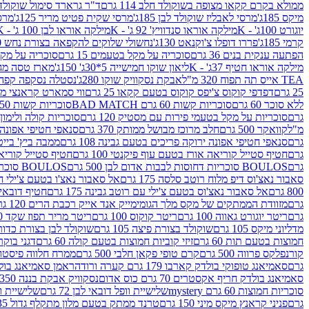
ממולא בקרם קקאו מצופה בשוקולד חלב 114 גרם
ד"ר גרארד סימול שוקולד חלב
מיקס 185ג'
מרסי לאבליז שוקולד לבן 185ג'
מרסי שקית פטיט מריר 125ג'
מרסי
יוגורט 100ג' - K
מילקה אוראו סנדוויץ' 92 ג' - K
מילקה אוראו לבן 100 ג' - K
קרמי 185ג'
פררו דופלו צ'וקנאט 130ג'
נחשולי שלוקים להקפאה בצורת נחש 280 מ"ל
הפתעה ענקית בנים 36 גרם
סוכריה על מקל בטעמים 15 גרם
סוכריה על מקל בט
מילקה אוראו חטיף 37ג' - K
ליאון שוקו חמישייה 5*30ג' 150ג'
מארז טסה מג
TEA אייס תה תפוח 320 מ"ל
אבקת נסקוויק שוקו 280ג'
נסטלה נסקפה קפה נמס 3 ב1
25 גרם
דפדפי קוקוס צ'יפס קוקוס בטעם קקאו 25 גרם
ווי סמארט קראנצי מנגו 0
ללא סוכר 60 גרם
סוכריות קשות 60 גרם BAD MATCH
סוכריות קשות WINTER 150 גרם Share pack
גרם
סוכריות על מקל בטעמי פירות עם מסטיק 120 גרם
סוכריות קולה ולימון 120 גרם
מ"ל
קוואקר 500 גרם
חלב מרוכז מבושל ממותק 370 גרם
סנאפי חטיפי אפונה יר
גרם
סנאפי חטיפי אפונה ירוקה פריכים בטעם גבינה 108 גרם
ממבה ביץ' בייטס 60
גרם
חטיף סטייל קוריאה אורז בטעם עוף פיקנטי 100 גרם
חטיף סטייל קוריאה א
גרם
BOULOS סוכריות דחוסות לבבות אדום לבן 500 גרם
BOULOS סוכריות דחוסות לבבות לבן ורוד 500 גרם
סאבור נאצ'וס דיפ מלוח רוטב סלסה 175 גרם
אל סאבור נאצ'ו בטעם צ'ילי חריף
800 גרם
אל סאבור נאצ'וס בטעם צ'ילי עם רוטב גבינה 175 גרם
חטיף דובאי חלב 
גרם
מזוודת הממתקים של מקס מלך הגומי
מייק אנד אייק רכבת הרים 120 גרם
גרם
ריטר יוגורט גאווה 100 גרם
ריטר קוקוס 100 גרם
ריטר מריר תפוז שקד 100 גרם
מדליוני מיקס 105 גרם
שוקולד בצורת פיצה 105 גרם
שוקולד לבן בצורת כדור 105 גר
חמוצות בטעם תות 60 גרם
זיזי קוביות חמוצות בטעם קולה 60 גרם
דגני בוקר 
קורנפלקס פרווה 500 גרם
קרם טופי פקאן חלבי 500 גרם
ממרח חלווה פיסטוק פרוו
גרם
סאמיאנג טופוקי בולדק קארבו 179 גרם קערה ורודה
ראמן סאמיאנג בולדק קארבו 
סאמיאנג בולדק חריף אקסטרים 70 גרם כוס אדום
נסקוויק אבקת בננה 350ג'
סוכריות חמוצות 60 גרם mystery
שלישיית וופל דובאי לבן 72 גרם
שלישיית וופל
גרם
פניני קראנץ מיקס מיני 150 גרם
טרנד ממתק בטעם מלון מתקלף גדול 135ג'