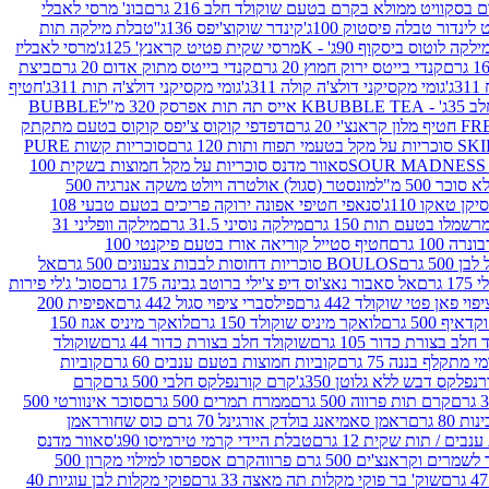
סקוויט ממולא בקרם בטעם שוקולד חלב 216 גרם
בונ' מרסי לאבלי
 לינדור טבלה פיסטוק 100ג'
קינדר שוקוצ'יפס 136ג'
'טבלת מילקה תות
ילקה לוטוס ביסקוף 90ג' - K
מרסי שקית פטיט קראנץ' 125ג'
מרסי לאבליז
קנדי בייטס ירוק חמוץ 20 גרם
קנדי בייטס מתוק אדום 20 גרם
ביצת
'
גומי מקסיקני דולצ'ה קולה 311ג'
גומי מקסיקני דולצ'ה תות 311ג'
חטיף
' - K
BUBBLE TEA אייס תה תות אפרסק 320 מ"ל
BUBBLE
דפדפי קוקוס צ'יפס קוקוס בטעם מתקתק
ח ותות 120 גרם
סוכריות קשות PURE
סאוור מדנס סוכריות על מקל חמוצות בשקית 100
 500 מ"ל
מונסטר (סגול) אולטרה ויולט משקה אנרגיה 500
ן טאקו 110ג'
סנאפי חטיפי אפונה ירוקה פריכים בטעם טבעי 108
מלו בטעם תות 150 גרם
מילקה נוסיני 31.5 גרם
מילקה וופליני 31
100 גרם
חטיף סטייל קוריאה אורז בטעם פיקנטי 100
BOULOS סוכריות דחוסות לבבות צבעונים 500 גרם
אל
רם
אל סאבור נאצ'וס דיפ צ'ילי ברוטב גבינה 175 גרם
סוכ' ג'לי פירות
י פאן פטי שוקולד 442 גרם
פילסברי ציפוי סגול 442 גרם
אפיפית 200
 500 גרם
לואקר מיניס שוקולד 150 גרם
לואקר מיניס אגוז 150
לב בצורת כדור 105 גרם
שוקולד חלב בצורת כדור 44 גרם
שוקולד
מי מתקלף בננה 75 גרם
קוביות חמוצות בטעם ענבים 60 גרם
קוביות
פלקס דבש ללא גלוטן 350ג'
קרם קורנפלקס חלבי 500 גרם
קרם
קרם תות פרווה 500 גרם
ממרח תמרים 500 גרם
סוכר אינוורטי 500
ראמן סאמיאנג בולדק אורגינל 70 גרם כוס שחור
ראמן
ים / תות שקית 12 גרם
טבלת היידי קרמי טירמיסו 90ג'
סאוור מדנס
ים וקראנצ'ים 500 גרם פרווה
קרם אספרסו למילוי מקרון 500
שוק' בר פוקי מקלות תה מאצה 33 גרם
פוקי מקלות לבן עוגיות 40