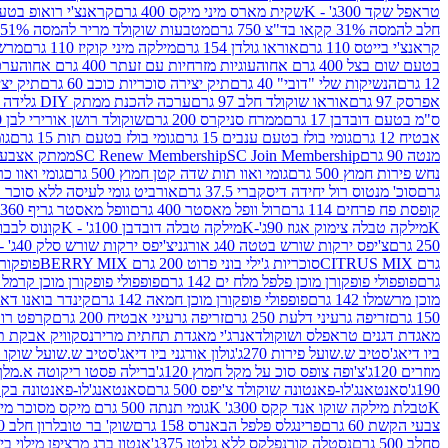
טראפל שקד 300ג' - K
שקית מארס מיני מיקס 400 גרם
קראנצ'י רואופ בטעם תו
חלב להמסה 31% קקאו בד"צ 750 גרם
מטבעות שוקולד מריר להמסה 51% קקאו פרווה בד"צ 750 גרם
קראנצ'י בייטס 110 גרם
אוראו גולדן 154 גרם
מילקה מיני קוקיז 110 גרם
מרשמלו 150 גר 
בטעם שום בצל 400 גרם אחוה
עוגיות מזרחיות עם זעתר 400 גרם אחוה
ערכה 
12 גרם
הנשיקות שלי "דובי" 40 גרם
תיק יצירה סוכריות כוכב 60 גרם
תיק יצירה
אפרסק 97 גרם
אוראו שוקולד חלב 97 גרם
ערכה להכנת ממתק DIY גלידה 43.5 גרם
ס"מ בטעם דובדבן 17 גרם
ממרח סניקרס 200 גרם
שוקולד רושן אורירי לבן 80 גרם
אבטיח 12 גרם
גומי בולז בטעם ענבים 15 גרם
גומי בולז בטעם תות 15 גרם
גומ
מנטה 90 גרם
SC Join Membership
SC Renew Membership
ממתק אצבעוני 7.5 
נחש פירות חמוץ 500 גרם
גומי ואוו תות שדה קטן חמוץ 500 גרם
גומי ואוו כרי
גרם
סוכ' מנטוס רול יחידה דיסקברי 37.5 גרם
אורביט גומי לעיסה ללא סוכר בטעם
קופסת פח פרחים 114 גרם
רול וופל מאסטר 400 גרם
וופל מאסטר גריף 360 גרם
K
מילקה טבלה צימוק אגוז 90ג'-K
מילקה טבלה דובדבן 100ג' - K
קונוס לבבות 
250 גרם
צ'יפס ירקות שורש בטטה 40ג אורגני
צ'יפס ירקות שורש סלק 40ג' -אורגני
גרם CITRUS MIX
סוכריות ג'ילי בוני פרוט 200 גרם BERRY MIX
פופקורן בט
גרם
פופפולי פופקורן מוכן פלפל מלח ים 142 גרם
פופפולי פופקורן מוכן קרמל 142 גרם
מוכן מרשמלו 142 גרם
פופפולי פופקורן מוכן חמאה 142 גרם
קינדר בואנו דארק ב
150 גרם
זריפה גרעיני דלעת 250 גרם
זריפה גרעיני אבטיח 200 גרם
קרפט רוטב ב
מאגדת דגנים טראפלס ושוקולד
אנרג'י מאגדת תחתית מריר
נסקוויק אבקת תות 0
ביו דיאג'סטיב ש.שועל פירות 270ג'
גולון אורגני ביו דיאג'סטיב ש.שועל שוקו 270ג'
מוזרים 120ג'
צ'ופה צופס סוכ על מקל חמוץ 120ג'
ברילה פסטו ריקוטה א.מלך 190ג
190ג'
סאנטאנג'לו-פאנטונה שוקולד צ'יפס 500 גרם
סאנטאנג'לו-פאנטונה בקופסה 0
K
טבלת מילקה שוקו אנד קקס 300ג' K
גומי תנתה 500 גרם מיקס מסוכר מיני תות בננה
צבעי הקשת 60 גרם
פרינגלס פלפל הבאנרס 158 גרם
שוק' בר טובלרון חלב 200ג'
סחלב 500 גרם
נסטלה קורנפלקס ללא גלוטן 375ג'
אנטון ברג מרציפן מילוי בייליס 75