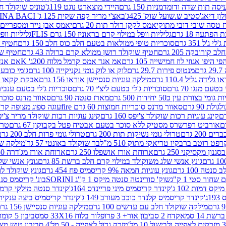
ה תות שדה ודומדמניות 150 גרם
היידי מוצארט נוגט 119ג'
טוניס שוקולד חלב 
לון דיאג'סטיב ש.שועל שוק' 425ג'
באצ'י מריר קפה שקית 125 ג' PERUGINA BACI
 טסה שובי דובי מתוק
יאמס לקקן רולר תות 20 גרם
יאמס אבן נייר ומספריים 18 גרם
 הפתעה 18 גרם
גליליות וופל במילוי קרם בראוניז 150 גרם FLIS
גליליות וופל במי
ג'ל 351 גרם
סוכריות טופי ממולאות בטעם חלב כוס חלב 150 גרם
חטיף שו
קורובקה 205 גרם
חטיף שוקולד רושן ממולא קרם ברולה 43 גרם
חטיף שוק
 היפו אגוזי לוז חמישייה 105 גרם
אמ אנד אמס קרמל מלוח 200ג' K
אם אנד א
ם
מנטוס פירות 29.7 גרם
לוק או לוק גומי נקניקייה 100 גרם
גומי כובע כחול
 גלידה גליל 110.4 גרם
מילקה עוגיות סנסיישן אוראו 156 גרם
אבקת קקאו 400 גרם
טעם מנגו 70 גרם
סוכריות ג'לי בטעם ליצ'י 70 גרם
סוכריות ג'לי בטעם ענבים 70 ג
ומי בצורת עין כ50 יחידות 500 גרם
מארז סנטה 90 גרם
סאוור מדנס סוכריות
 90 גרם
סאוור מדנס סוכריות חמוצות 60 גרם fire
עוגה ספוג מצופה קרם וניל 
קינג עוגיות רכות שוקולד צ'יפס 160 גרם
קינג עוגיות רכות שוקולד מריר צ'יפס 160 
אורביט רפרשרס מסטיק ללא סוכר בטעם אבטיח פטל בקבוקון 67 גרם
טרולי
 200 גרם
טרולי גומי נשיקות תות 200 גרם
טרולי גומי פרות חלב 200 גרם
רפט רוטב ברבקיו טריאקי מתוק 510 מ"ל
בר שוקולד באונטי 57 גר'
מילקה שוקו
ון מקסיקני 250 גרם
ארוחת אורז אושפלו 250 גרם
ארוחת אורז מג'דרה 250 גרם
גונץ אנשי שלג משוקולד במילוי קרם חלב ברשת 85 גרם
גונץ אנשי שלג
נטה 100 גרם
גונץ עוגיות חמאה 9% קריסמיס פח 454 גרם
גונץ שוקולד לו
שחור סטי 1 ק"ג
שוק' סורינטה סנטה מיקס 1 ק"ג SORINI
בונ' קריסמס סנטה עם פפ
ס דמות 102 ג'
קינדר קריסמיס מיני פריינדס 164ג'
קינדר סנטה מילקי קרמל 110
ג'
קינדר קריסמיס קלנדר כוכב מעורב 149 ג'
קינדר קריסמיס ביצה ענקית בנו
מילקה שוקולד חלב עם עדשים 100 גרם
מילקה עוגיות סנסיישן 156 גרם
ת 14 סמ
אקדח 2 סביבון אור+ 3 פרופלור בלוח 33X16 סמ
סביבון 5 קומות בלוח 17X12 סמ
מזרק גדול לאפייה - 50 מל'
4 סביבון טוש מצייר בלוח 29X10 סמ