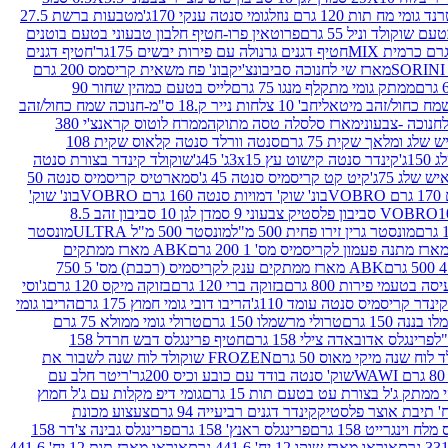
נד גומי מח תות 120 גרם נוזל
גומי סנטה ענקי 170ג'
מטבעות ברשת 27.5
שוקולד וניל 55 גרם
פרוטאין פרו-חטיף חלבון טבעוני בטעם בוטנים
חטיף דגנים גרנולה עם פירות יבשים 175גר'
חטיף דגנים
מארז שי לחנוכה סביבונצ'יק
בונ' פח משאית קריסמס 200 גרם
ממתק גומי מתקלף מנגו 75 גרם
לייס בטעם כמהין שחור 90
חב' 10 צלחות נייר ק.18 ס"מ-חנוכה שמח כחול/זהב
מארז סלסלה טסה מתוקה
ממרח לוטוס קראנצ'י 380
לג ומלאך שקית 75 גרם
סנטה וורלד סנטה קלאוס שקית 108
1ג'
קינדר סנטה קישוט עץ 3x15ג' 45ג'
שוקולד קינדר בצורת סנטה
 שלג 75ג'
קיט קט קריסמיס סנטה 45 ג'
סמארטיס קריסמיס סנטה 50
V
בונ' שוק' דמויות סנטה 160 גרם VOBRO
בונ' שוק'
לסטיק צבעוני 9 סמ
דן לגן 10 סביבון זהב 8.5
מונסטר גרין זירו פחית 500 מ"ל
מונסטר 500 מ"ל ULTRA
מונסטר
ABK מארז ממתקים
ABK מארז ממתקים ענק לקריסמיס (רכבת) מס' 5 750
סה בטעמי פירות 800 גרם
בזוקה ברי 120 גרם
בזוקה מיקס 120 גרם
ג'וסי
קינדר קריסמיס סנטה עומד 110ג'
הריבו דובי גומי חמוץ 175 גרם
הריבו גומי
ננה 150 גרם
טרולי מרשמלו 150 גרם
טרולי גומי ממולא 75 גרם
פרינגלס אדובאדה צילי 158 גרם
חטיף פרינגלס דבש חרדל 158
לוח שנה מיקי מאוס 50 גרם
FROZEN שוקולד לוח שנה לשבור את
שוק' סנטה בודד עם כובע וכיס 200גר'
ריטר חלב עם
י ממתק ג'ל בצורת עט בטעם תות 15 גרם
גומי דיפ מקלות עם ג'ל חמוץ
קינדר דגנים רביעייה 94 גרם
צעצוע מכונת
לח וינגרייט 158 גרם
פרינגלס ראנץ' 158 גרם
פרינגלס גבינה צ'דר 158
אוראו מארז שוקו 12 יח' 441.6 גרם
אוראו מארז תות 12 יח' 441.6