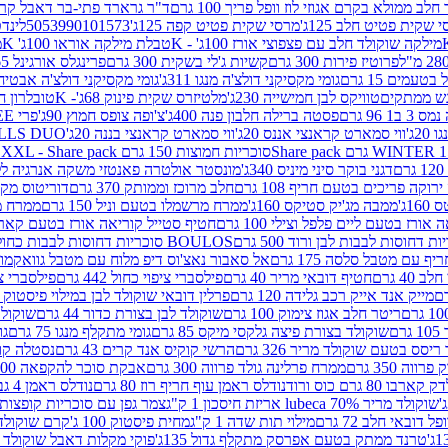
 ממולא בקרם אגוזי לוז וופל פריך 100 גרם
ד"ר גרארד פתי-בר דאבל קרם ב
 שקית פטיט חלב 125ג'
מרסי שקית פטיט קפה 125ג'
5053990101573
לינדט
מילקה שוקולד חלב עם פצפוצי אורז 100ג' - K
טבלת מילקה אוראו 100ג' K
מ
פרוטיז פירות 300 גרם
קשיות ג'לי בשקית 300 גרם
פרינגלס אורגינל 165 גרם
עמים 15 גרם
גומי מקסיקני דולצ'ה מנגו 311ג'
גומי מקסיקני דולצ'ה אבטיח 311ג
ש ממתקים
טוויקס לבן חמישייה 230ג'
מלטיזרס שקית פינוק 68ג'- K
טובלרון חלב 35ג
 96 גרם
פסטה ברילה חלבון פנה 400ג'
צ'ופה צופס חמוץ 90ג'
פרי FREE חטיף מלון קראנצ'י 20 גרם
2ג'
ווי סמארט קראנצי אננס 20ג'
ווי סמארט קראנצי בננה 20ג'
SKILLS DUO סוכריות על מקל בטעמי תפו
סוכריות חמוצות 150 גרם SOUR MADNESS XXL - Share pack
דגני בוקר סיני מיניס 340ג'
מונסטר אולטרה פאנטזי משקה אנרגיה ללא סוכר
וקה פריכים בטעם חריף 108 גרם
חלב מרוכז וממותק 370 גרם
דוריטוס מקסיק
1ג'
ממבה מג'יק סטיקס 160ג'
ממרח מרשמלו בטעם וניל 150 גרם
ממרח מרש
ורז בטעם ליים פלפל וצילי 100 גרם
חטיף סטייל קוריאה אורז בטעם קארבונרה 
BOULOS סוכריות דחוסות לבבות כחול לבן 500 גרם
 עם מטבל סלסה 175 גרם
אל סאבור נאצ'וס דיפ מלוח עם מטבל גוואקמולי 175 ג
40 גרם
חטיף דובאי מריר 40 גרם
פילסברי ציפוי כחול 442 גרם
פילסברי ציפו
מייק אנד אייק רכב גלידה 120 גרם
פרלין דובאי שוקולד לבן במילוי פיסטוק וקדאיף
ריטר חלב אגוז צימוק 100 גרם
שוקולד לבן בצורת כדור 44 גרם
שוקולד ח
ם
שוקולד בצורת פיצה גלקסי מיקס 85 גרם
גומי מתקלף מנגו 75 גרם
גו
ריסס בטעם שוקולד מריר 326 גרם
הרשי קוקיס אנד קרים 43 גרם
נסטלה קורנ
ה 350 גרם
ממרח פרלינה גולד פרווה 300 גרם
אבקת סוכר להקפאה 300 גרם
80 גרם כוס ורוד
נודלס ראמן עוף חריף רוז 80 גרם
נודלס ראמן 4 גבינות 80 גרם
שוקולד מריר 70% lubeca אריזת חיסכון 1 ק"ג
צמר גפן עם סוכריות קופצות ענב
 דובאי חלב 72 גרם
מילוי תות שדה 1 ק"ג
מחית פיסטוק 100 ג'
קרם שוקולד לשמר
טרנד ממתק בטעם אפרסק מתקלף גדול 135ג'
פוקי מקלות דאבל שוקולד 47 גרם