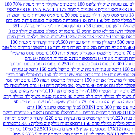
עם עוגיות שוקולד צ'יפס 180 גרם
טוניס שוקולד מריר מעולה 70% 180
באצ'י מיקס 3 טעמים קופסה 175 ג' PERUGINA BACI
באצ'י
יאמס לקקן רולר בטעם פטל 20 גרם
יאמס סוכריות סוכר חמוצות
לוי קרם וניל 150 גרם FLIS
סוכריות ממולאות בטעם פירות בים בום
קולד רושן עם בוטנים 38 גרם
רושן סוכריות ג'לי קרייזי פצ'ולקה 351
ולד רושן ממולא קרם קרמל 43 גרם
מזרק ממולא בטעם שוקולד לבן 8
ם קריספי 170ג'
אמ אנד אמס שוקו 220ג'
גונץ סנטה קלאוס ביירן מינכן
 500 גרם
גולון מריה חדש עברית 600ג'
קינדר קינדריני מאגדת 100
טופי כדורים מזל טוב בצורת דובי ורוד 16 גרם
טופי כדורים מזל טוב
רם
מלו מרשמלו קאפקייק ממולא תות 100 גרם
מלו פלוס מרשמלו
 חמוצות מאוד 60 גרם
סאוור מדנס סוכריות חמוצות 60 גרם
300 גרם
עוגת ספוג בטעם תות 250 גרם
עוגת ספוג בטעם דובדבן
גרם
קינג עוגיות רכות שוקולד טריפל צ'יפס 160 גרם
קינג עוגיות
 גומי פינגווין 150 גרם
טרולי גומי שיני דרקולה 150 גרם
טרולי סופר בריין
טרולי מרשמלו אפרסק 150 גרם
טרולי מרשמלו תפוח 150 גרם
טרולי גומי
לד חלב עם אגוזים 90 גרם
שוק' טב מילקה דיים 100 גרם דיפלומט
דן לגן
הריבו אבטיח 160ג'
היידי מוצארט תפוז 119ג'
היידי מוצארט נוגט
 משוקולד במילוי קרם חלב ברשת 80 גרם
גונץ סנטה משוקולד במילוי קרם
ח שנה מפרץ ההרפתקאות 75 גרם
גונץ שוקולד לוח שנה קריסמיס 50
יון 300 גרם SORINI
בונ' קריסמס טיפאני 180 גרם
ג'
קינדר קריסמס גרביים 212ג'
רפאלו קריסמס גראנד 125ג'
פררו רושר
ת 220ג'
קינדר קריסמיס ביצה ענקית בנים 220ג'
קינדר קריסמס דמויות
וופל מילקה במילוי קרם 150 גרם
אצבעות מילקיניס מילקה 87.5 גרם
טורינו
סביבון קפיץ 5 ראשים בקופ 22.5X13 סמ
10 כלי דמוי
דן לגן 10 סביבון טוש מצייר צבעוני 6.5X5.5 סמ
3