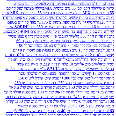
בון טבעוני בטעם בוטנים קרמל ושוקולד 55 גרם
מיקס
 ולבן 55 גרם כרמית MIX
בייגלה מצופה שוקולד לבן
בייגלה מצופה שוקולד חלב 55 גרם כרמית MIX
חטיף
עם פירות יבשים 175גר'
חטיף דגנים בתוספת אגוזים ושוקולד
חטיף גרונלה בתוספת צימוקים 175 גר'
טופי כדורים בטעם
ם
בונ' פח דמות סנטה השומר 350 גרם SORINI
מארז
ביבונצ'יק
בונ' פח משאית קריסמס 200 גרם SORINI
בובספוג
 330 מל
שק' קונפטי פי.וי.סי-סביביון מיקס צבעים
שק'
וי.סי-כד שמן מיקס צבעים
ממתק גומי מתקלף מיקס 60
י מתקלף מנגו 75 גרם
לייס בטעם כמהין שחור 90
קולד 18 גרם
צעצוע סנטה בובות עם סוכריות 8 גרם
1 קישוטי שולחן לחנוכה -כחול/זהב מיטאלי
חב' 10 כוסות
 שמח כחול/זהב מיטאלי
חב' 10 צלחות נייר ק.18 ס"מ-חנוכה
הב מיטאלי
חב' 10 צלחות נייר ק.23 ס"מ-חנוכה שמח
יטאלי
קפ' קרטון + חלון- 8/51/18 ס"מ -חנוכה שמח כחול/זהב
עוני
מארז סלסלה טסה
לוטוס קראנצ'י 380 גרם
ביסקויט קרמל לוטוס 156
לוטוס בטעם קרמל 250 גרם
גליליות וופלים לימון 250
ד איש שלג 150 גרם
סנטה וורלד סנטה,איש שלג ומלאך
סנטה וורלד סנטה קלאוס שקית 108 גרם
סנטה וורלד מיקס
 במגף 243 גרם
סנטה וורלד מיקס שוקולד קריסמס בכוס
י פינגווין 70ג'
היידי איש שלג 70ג'
היידי איש שלג 150ג'
קינדר
3xג' 45ג'
שוקולד קינדר בצורת סנטה קלאוס
קריסמיס כוכב קטן 40 ג
קינדר קריסמס שוקולד 150ג'
קינדר
בנים 75ג'
פררו קריסמס רושר כוכב 37.5 ג'
דופלו קריסמיס