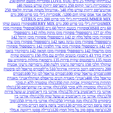
2 גרם I LOVE YOU
סוכריות בטעם קוקוס 250
ינגר קוקוס 250 גרם
צ'יפס ירקות שורש בטטה 40ג
רקות שורש סלק 40ג' -אורגני
הל משקה אנרגיה קלאסי 250
 שוקו חום 200ג'- K
סוכריות ג'ילי בוני פרוט 200 גרם
SUM
סוכריות ג'ילי בוני פרוט 200 גרם CITRUS
ילי בוני פרוט 200 גרם BERRY MIX
פופקורן בטעם שוקו
פופקורן בטעם קרמל 60 גרם OISHI
פופפולי פופקורן מוכן
פופפולי פופקורן מוכן מתוק מלוח 142 גרם
פופפולי
פלפל מלח ים 142 גרם
פופפולי פופקורן מוכן קרמל 142
ופקורן מוכן גבינה נאצו 142 גרם
פופפולי פופקורן מוכן צדר
פופפולי פופקורן מוכן צדר חלפיניו 142 גרם
פופפולי פופקורן
גרם
פופפולי פופקורן מוכן חמאה 142 גרם
קינדר בואנו
ם
גונץ בוטנים קלויים עם מלח 150 גר'
מנטוס שקית
מנטוס שקית פירות 135 גרם
מארז מקלות ביסקוויט עם
גרם
זריפה גרעיני דלעת 250 גרם
זריפה גרעיני אבטיח
ט רוטב ברביקיו אורגינל 510 מ"ל
פבורס טראפל לבן פיסטוק
טראפל שוקו 100ג'
פבורס טראפל לבן וניל 100ג'
פבורס
ג'
אנרג'י מאגדת דגנים טראפלס ושוקולד
אנרג'י מאגדת
ר
נסקוויק אבקת תות 350ג'
גולון טוסטדה ללא ת.סוכר
וסטדה ללא סוכר 350ג'
גולון אורגני ביו שוקוצ'יפס 150ג'
גולון
אג'סטיב צ'יה 270ג'
גולון אורגני ביו דיאג'סטיב ש.שועל פירות
אורגני ביו דיאג'סטיב ש.שועל שוקו 270ג'
גולון אורגני ביו
גולון מגה סנדוויץ' 250ג'
גולון אורגני ביו מריה 350ג'
סוכ'
ברים מוזרים 120ג'
סוכ' צ'ופה צ'ופס דברים מוזרים
צופס סוכ על מקל חמוץ 120ג'
ברילה פסטו ריקוטה א.מלך