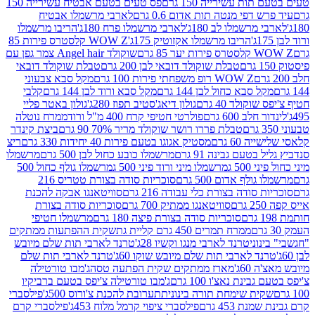
ת עשירייה 150 גרם
פס טעים בטעם אבטיח עשירייה 150
דפי מנטה תות אדום 0.6 גרם
לארבי מרשמלו אבטיח
מרשמלו לב 180ג'
לארבי מרשמלו פרח 180ג'
הריבו מרשמלו
הריבו מרשמלו אקזוטיק 175ג'
WOW Z קלסטרס פירות 85
 85 גרם
שוקולד Angel hair צמר גפן עם
טבלת שוקולד דובאי לבן 200 גרם
טבלת שוקולד דובאי
WOW Z רופ משפחתי פירות 100 גרם
מקל סבא צבעוני
 סבא כחול לבן 144 גרם
מקל סבא ורוד לבן 144 גרם
קלבי
ולד 40 גרם
גולון דיאג'סטיב תפוז 280ג'
גולון באטר פליי
ב 600 גרם
פולרטי חטיפי קרח 400 מ"ל ורוד
ממרח נוטלה
טבלת פררו רושר שוקולד מריר 70% 90 גרם
ביצת קינדר
60 גרם
מסטיק אגוגו בטעם פירות 40 יחידות 330 גרם
ריצ
טעם גבינה 91 גרם
מרשמלו כובע כחול לבן 500 גרם
מרשמלו
50 ג
מרשמלו מיני ורוד פיני 500 ג
מרשמלו גולף כחול 500
לף אדום 500 גרם
סוכריות סודה בצורת טטריס 216
סודה בצורת כלי עבודה 216 גרם
סוויטאנגו אבקה להכנת
סוויטאנגו ממתיק 700 גרם
סוכריות סודה בצורת
סוכריות סודה בצורת פיצה 180 גרם
מרשמלו חטיפי
ממרח תמרים 450 גרם קליית גת
שקית ההפתעות ממתקים
וני
טרנד לארבי מנגו וקשיו 28ג'
טרנד לארבי תות שלם מיובש
ד לארבי תות שלם מיובש שוקו 60ג'
טרנד לארבי תות שלם
6ג'
מארז ממתקים שקית הפתעה טסה
ג'מבו טורטילה
נת נאצ'ו 100 גרם
ג'מבו טורטילה צ'יפס בטעם ברביקיו
ית שימחת תורה בינונית
תערובת להכנת צ'ורוס 500ג'
פילסברי
 453 גרם
פילסברי ציפוי קרמל מלוח 453ג'
פילסברי קרם