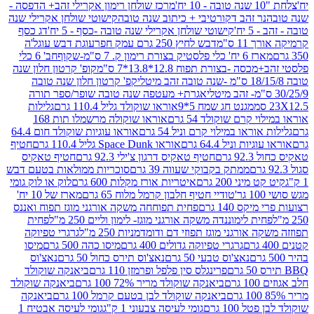
מרכז שולחן רימון אקרילי זהב+ הדפסה -
ר זהב דקורטיבי + כיתוב שנה טובה
קישוטי שולחן אקרילי שנה
יח'
קישוטי שולחן אקרילי שנה טובה -כסף - 5 יח'
דג כסף
 ס"מ
דבש לחיץ 250 גרם עמק חפר
עוגת דבש עוגל'ה
טיק בצורת רימון ק. 7 ס"מ-שקוף
חב' 6 כלי
 -בצורת תפוח 12.8*13.8*7 ס"מ
קופ' קרטון חלון שנה
קפ' קרטון חלון שנה טובה
אגרת+ מעטפה שנה טובה שופר/ספר תורה
מגנט חג שמח 5*9
אוראו שוקולד גליל 110.4 גרם
גלילות
קרם שוקולד 54 גרם
אוראו שוקולה מרשמלו תות 168
ראו במילוי קרם וניל 54 גרם
אוראו עוגיות שוקולד חום 64.4
ת וניל 64.4 גרם
אוראו Space Dunk גליל 110.4 גרם
חטיף
גרם
חטיף טאקיס דרגון צ'ילי 92.3 גרם
חטיף טאקיס
ממתק בקבוקי שעווה 39 גרם
סוכריות ממולאות בטעם דבש
יני 200 גרם
איטריות אורז מקלות 600 גרם
לוק או לוק גומי
טודיי חטיף חלבון קרמל מלוח 65 גרם
מארז של 10 יח'
ס 140 גרם
פחית תפוחחה משקה אורגני מוגז תפוח ואננס
ת לימוננדה משקה אורגני מוגז- לימון וליים 250 מ"ל
פחית
אורגני מוגז תפוזי דם ודומדמניות 250 מ"ל
גרגרי טפיוקה
גרגרי טפיוקה גדולים 400 גרם
מיסו כהה 500 גרם
מיסו
נאצ'וס טבעי 50 גרם
נאצ'וס תירס כחול 50 גרם
נאצ'וס
פרינגלס סין פלפל ופרמזן 110 גרם
ביאנקה שוקולד
ם
ביאנקה שוקולד מריר 72% 100 גרם
ביאנקה שוקולד
ביאנקה שוקולד לבן בטעם קרמל 100 גרם
ביאנקה
100 גרם
גומי לעיסה צבעוני 1 ק"ג
גומי לעיסה אבטיח 1