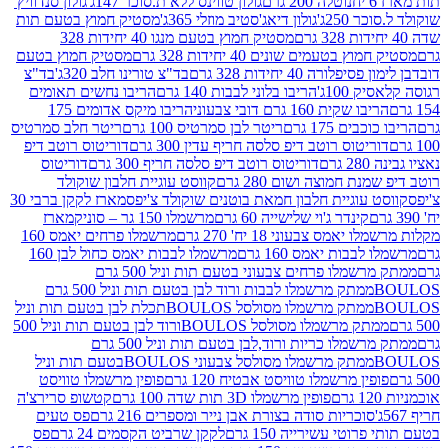
נוטלה 200 גרם
גולון טווינס ללא ת.סוכר 147ג'
גולון סנדוויץ'
250ג'
גולון דיאג'סטיב מוזלי 365ג'
מסטיק חמוץ בטעם תות
מסטיק חמוץ בטעם מנגו 40 יחידות 328
 בטעמים שונים 40 יחידות 328 גרם
מסטיק חמוץ בטעם
רה 40 יחידות 328 גרם
בד"צ טורינו חלב 320ג'
בד"צ
100ג'
הריבו בלוני לבבות 140 גרם
הריבו נחשים תאומים
שקית 160 גרם דובי צבעוני
הריבו מיקס אדומים 175
ים 175 גרם
ריטר לבן סמרטיס 100 גרם
ריטר חלב סמרטיס
יטוס רוטב דיפ סלסה חריף עדין 300 גרם
דוריטוס רוטב דיפ
ם
דוריטוס רוטב דיפ סלסה חריף 300 גרם
דוריטוס
ת חמוצה ושום 280 גרם
קווסט עוגיית חלבון שוקולד
 עוגיית חלבון חמאת בוטנים שוקולד צ'יפס
מארז לקקן ברבי 30
קינדר ג'וי שלישייה 60 גרם
מרשמלו 150 גר – סוניק
מארז
מס צבעוני 18 יח' 270 גרם
מרשמלו פרחים יאמס 160
בבות יאמס 160 גרם
מרשמלו לבבות יאמס כחול לבן 160
ממתק מרשמלו פרחים צבעוני בטעם תות וניל 500 גרם
ממתק מרשמלו לבבות ורוד לבן בטעם תות וניל 500 גרם
ממתק מרשמלו מסולסל BOULOSתכלת לבן בטעם תות וניל
ממתק מרשמלו מסולסל BOULOSורוד לבן בטעם תות וניל 500
ממתק מרשמלו כריות ורוד,לבן בטעם תות וניל 500 גרם
ממתק מרשמלו מסולסל צבעוני BOULOSבטעם תות וניל
ין מרשמלו טוויסט אבטיח 120 גרם
פופין מרשמלו טוויסט
פופין מרשמלו 3D תות שדה 100 גרם
קטשופ סרירצ'ה
סוכריות סודה בצורת אבן נייר ומספרים 216 גרם
פס טעים
טי עשירייה 150 גרם
לקקן שרביט הקסמים 24 גרם
פס