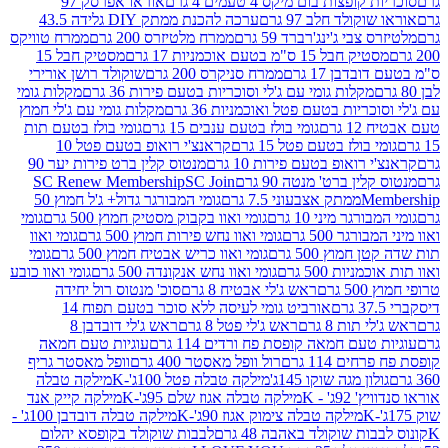
פצות בום מיקס 4 טעמים 4 גרם
אוראו אפרסק 97
ולד חלב 97 גרם
ערכה להכנת ממתק DIY גלידה 43.5
בי ג'ינג'רברד 59 גרם
ממרח מלטיזרס 200 גרם
ממרח טוויקס
בל 15 ס"מ בטעם אוכמניות 17 גרם
מסטיק חבל 15
בן 17 גרם
ממרח סניקרס 200 גרם
שוקולד רושן אורירי
מקלות גומי עם ג'לי וסוכריות בטעם פירות 36 גרם
מקלות גומי
ריות בטעם פטל ואוכמניות 36 גרם
מקלות גומי עם ג'לי חמוץ
רם
גומי בולז בטעם ענבים 15 גרם
גומי בולז בטעם תות
בולז בטעם פטל 15 גרם
קראנצ'י רואופ בטעם פטל 10
רואופ בטעם פירות 10 גרם
מנטוס קלין ברט פירות יער 90
ין ברט' מנטה 90 גרם
SC Join
SC Renew Membership
M
ממתק אצבעוני 7.5 גרם
גומי המבורגר גדול+ ג'ל חמוץ 50
גר מיני 10 גרם
גומי ואוו בקבוק מסטיק חמוץ 500 גרם
גומי
גר 500 גרם
גומי ואוו נחש פירות חמוץ 500 גרם
גומי ואוו
מוץ 500 גרם
גומי ואוו כריש אבטיח חמוץ 500 גרם
גומי
ות 500 גרם
גומי ואוו נחש אנקונדה 500 גרם
גומי ואוו כובע
רם
ראש ג'לי אבטיח 8 גרם
סוכ' מנטוס רול יחידה
אורביט גומי לעיסה ללא סוכר בטעם תפוח 14
תות 8 גרם
ראש ג'לי פטל 8 גרם
ראש ג'לי דובדבן 8
עם חמאה קופסת פח ורדים 114 גרם
עוגיות טעם חמאה
 114 גרם
רול וופל מאסטר 400 גרם
וופל מאסטר גריף
ון מגה שוקו 145ג'
מילקה טבלה פטל 100ג'-K
מילקה טבלה
ג' - K
מילקה טבלה אגוז שלם 95ג'-K
מילקה קייק אנד
מילקה טבלה צימוק אגוז 90ג'-K
מילקה טבלה דובדבן 100ג' -
ת שוקולד באהבה 48 גרם
לבבות שוקולד בקופסא יהלום