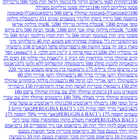
לפאי גראהם קרקר 170ג'
גומי וידאל תות סוכר 500 גר'
ברילה
לימון 190ג'
ברילה פסטו בזיליקום מוצרלה
ג'לו-פאנטונה שוקולד צ'יפס 500 גרם
סאנטאנג'לו-פאנטונה
דיי ביסתן קלינדר בטעמים שונים 251 גרם
טבלת מילקה
K
טבלת מילקה טריולד 280ג' K
שוק' מילקה אוראו
לת מילקה שוקו אנד קקס 300ג' K
גומי תנתה 500 גרם מיקס
 תות בננה
גומי תנתה 500 גר' תות חמוץ גדול
גומי תנתה 500 גר'
יות ג'לי עטופות שמחות
ראש משוגע תות 40 גרם
לקקני מיני
פרינגלס פלפל הבאנרס 158 גרם
שוק'
 200ג'
דג כסף פרווה 1 ק"ג
דג זהב חלבי- 1 ק"ג
cremo וופל
 מריר בודד
אורז לבן דביק 1 ק"ג
אצות נורי סילוור 10 דפים 25
נת סחלב 500 גרם
נסטלה קורנפלקס ללא גלוטן 375ג'
אנטון
וי בייליס 175 גרם
אנטון ברג מרציפן משמש בברנדי 220
שן אורירי מריר 80 גרם
שוקולד רושן אורירי חלב 80
ושן אורירי לבן קרמל 80 גרם
עוגיות מילקה ביסקוויט שוקולד
מארז סוכריות לעיסה תות שדה ודומדמניות 150 גרם
היידי
1ג'
טוניס שוקולד חלב עם עוגיות שוקולד צ'יפס 180
לד מריר מעולה 70% 180 גרם
טוניס שוקולד חלב עם שברי
גולון דיאג'סטיב 250ג'
גולון דיאג'סטיב ש.שועל שוק'
 קפה שקית 125 ג' PERUGINA BACI
באצ'י מיקס 3
PERUGINA
באצ'י מריר 70% קופסה 175
מארז משולב מתוק טסה
מארז טסה שובי דובי
קן רולר תות 20 גרם
יאמס אבן נייר ומספריים 18 גרם
יאמס
עם פטל 20 גרם
יאמס סוכריות סוכר חמוצות בטעם
יאמס סוכריות סוכר חמוצות בטעם תות 10 גרם
ביצת