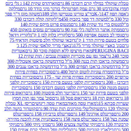
במילוי קרם דובדבן 86 גרם
ווארהדס שקית 142 ג גלי בינס
בש 30 גרם עמק חפר
טרולי בורגר מיני בודד 10 גרם
מילקה
K
בד"צ טורינו טנטיישן חלב 189ג'
משקה מוגז ד"ר פפר
משקה דר פפר בקבוק 450מ"ל
קוקה קולה דובדבן 330
 גוד שקית 140 גרם
מנטוס פרוט מיקס שקית 140
ר הרולטה ג'לי ענק 90 גרם
שמרים נמסים בואקום 450
בטעם אפרסק 500 גרם
לקריץ בלוק לבן 1 ק"ג
לקריץ וידאל
ירות הדר 1 ק"ג
דובאי שוקולד חלב פיסטוק וקדאיף 75
י שוקולד מריר 175ג'
באצ'י מריר קלאסי שקית 125 ג'
PERUGI
מארז מרציפן ללא תוספת סוכר 30 גרם
אטריות
צמר גפן עם סוכריות קופצות ענבים / תות שקית 12
 תות בננה 300 מ"ל בודד
משקה בראבו אשכולית 300
ה בראבו תפוזים 300 מ"ל בודד
משקה בראבו ענבים 300
רח עוגיות לוטוס קרמל 400 גרם
סוכריות בפחית פירות
סוכריות בפחית פרות יער - 175 גרם
סוכריות בפחית
סוכריות קלפני בטעם פירות 150 גרם
סוכריות קלפני
גרם
סוכריות קלפני בטעם דובדבן 150 גרם
סוכריות
רות יער 150 גרם
ריטר חלב פיסטוק 100 גרם
רואופ פירות
תות 18 גרם
רואופ פטל 18 גרם
סוכ' צמר גפן תות חמוץ
1ג'
מארז טסה מאוהב
מארז טסה ריגושים
ריסז XL טבלת
שוקוליטלי מקרונים תות שדה 90 גרם
קוטדור בושה חלב
גלס אורגינל 149 גרם
פרינגלס ברביקיו 158 גרם
פרינגלס
פרינגלס פיצה 158 גרם
בצקניות אורז להכנה מהירה-
ניוקי שלושה צבעים 500 גרם
מיני ניוקי 500 גרם
ניוקי
ג'יו קונכיות 500 גרם
גליליות וופל במילוי קרם אגוזים 150