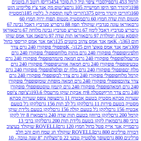
פילסברי ציפוי וניל ל.ת.סוכר 454ג'
ריסז רוטב ח.בוטנים
פי היפו חמישייה 105 גרם
צ'יטוס מק אנד צ'יז פליימינג הוט
ינדר מיקס 375ג'
הריבו לשון תוססת ל. ג'לטין 185ג'
מסטיק
ה חמוץ 60 גרם
מסטיק מנטוס תפוח ירוק חמוץ 60
גה סנדביץ שוקולד תפוז 88 גרם
ריצ סנדביץ דאבל גבינה 67
ץ דאבל לימון 67 גרם
ריצ סנדביץ גבינה מלוחה 67 גרם
אוראו
מולדת 97 גרם
אוראו תות שדה 97 גרם
אמ אנד אמס שוקו
אמ אנד אמס צהוב בוטנים 125ג'
אמ אנד אמס קריספי כחול
אמס פאוצ' חום 125ג'- K
פופפולי פופקורן 240 גרם צדר
פופקורן 240 גרם מתוק מלוח
פופפולי פופקורן 240 גרם
י פופקורן 240 גרם חמאה סינמה
פופפולי פופקורן 240 גרם
רן 240 גרם חמאה אורגני
פופפולי פופקורן 240 גרם
פופקורן 240 גרם מלח ים ופלפל
פופפולי פופקורן 240 גרם
פופפולי פופקורן 240 גרם צדר לבן
פופפולי פופקורן 240 גרם
פולי פופקורן 240 גרם חמאה מופחת שומן
פופפולי פופקורן
פופפולי פופקורן 240 גרם קינמון טוסט
פופפולי פופקורן
נסטלה 8יח אבקת שוקו מרשמלו 193.6ג'
צ'ופה צ'ופס
 מסטיק בטעם אבטיח 11 גרם
צופה צופס שערות סבתא
ירות 11 גרם
לקקן ג'ל לב תות 156 גרם
לקקן ג'ל בטעם
לקקן ג'ל בטעם קולה 156 גרם
לקקן בטעם גלידת שוקו
לקקן ברווזון בטעם תות שדה 240 גרם
מארז 8 יח' לקקן
מארז לקקן בטעם גלידת תות 200 גרם
לקקן ברבי 13
 אייק פטל כחול חמוץ 120 גרם
ROVELLI שוקולד בעיצוב
80 גרם
ROVELLI שוקולד חג שמח חום זהב חלב
שופר פלסטיק טבעי 22 ס"מ
צלחת "8 שנה טובה - 10