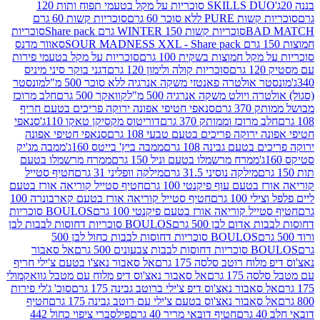
SKILLS DUO סוכריות על מקל בטעמי תפוח ותות 120
P ללא סוכר 60 גרם
סוכריות קשות 60 גרם
BAD
סוכריות קשות WINTER 150 גרם Share pack
סוכריות
סאוור מדנס
קל חמוצות בשקית 100 גרם
סוכריות על מקל בטעמי פירות
סוכריות קולה ולימון 120 גרם
דגני בוקר סיני מיניס
 אולטרה פאנטזי משקה אנרגיה ללא סוכר 500 מ"ל
מונסטר
ה ויולט משקה אנרגיה 500 מ"ל
קוואקר 500 גרם
חלב מרוכז
3 גרם
סנאפי חטיפי אפונה ירוקה פריכים בטעם חריף
 מרוכז וממותק 370 גרם
דוריטוס מקסיקן טאקו 110ג'
סנאפי
ירוקה פריכים בטעם טבעי 108 גרם
סנאפי חטיפי אפונה
בטעם גבינה 108 גרם
ממבה ביץ' בייטס 160ג'
ממבה מג'יק
ממרח מרשמלו בטעם וניל 150 גרם
ממרח מרשמלו בטעם
מילקה נוסיני 31.5 גרם
מילקה וופליני 31 גרם
חטיף סטייל
בטעם עוף פיקנטי 100 גרם
חטיף סטייל קוריאה אורז בטעם
100 גרם
חטיף סטייל קוריאה אורז בטעם קארבונרה 100
יל קוריאה אורז בטעם פיקנטי 100 גרם
BOULOS סוכריות
אדום לבן 500 גרם
BOULOS סוכריות דחוסות לבבות לבן
BOULOS סוכריות דחוסות לבבות כחול לבן 500
 צבעונים 500 גרם
אל סאבור
וח רוטב סלסה 175 גרם
אל סאבור נאצ'ו בטעם צ'ילי חריף
175 גרם
אל סאבור נאצ'וס דיפ מלוח עם מטבל גוואקמולי
סאבור נאצ'וס דיפ צ'ילי ברוטב גבינה 175 גרם
סוכ' ג'לי פירות
סאבור נאצ'וס בטעם צ'ילי עם רוטב גבינה 175 גרם
חטיף
חטיף דובאי מריר 40 גרם
פילסברי ציפוי כחול 442