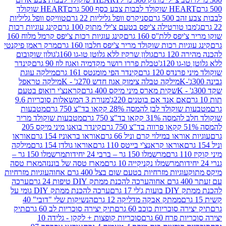
ולד לבבות צבע כסף 500 גרם
HEART שוקולד
50 גרם
סניקרס וופל גליליות 22 גרם
טוויקס וופל גליליות
ו טורטילה צ'יפס בטעם צ'ילי מתוק 100 גרם
קינג עוגיות רכות
ס ללת''ס 160 גרם
קינג עוגיות רכות צ'יפס קרמל מלוח 160
יות רכות שוקולד מריר צ'יפס חלבון 160 גרם
מרק ראמן פיקנטי
 גרם
גולון שרקיז ללא גלוטן טו-גו 160ג'
גולון שוקובום
 120ג'
טבלת פררו רושר מקדמיה ואגוז לוז 90 גרם
קינדר
נדס 120 גרם
קינדר הפי מומנטס 161 גרם
מילקה עוגת
מילקה טבלה צימוק אגוז חדש 270ג' - K
מילקה טראפל
שקית מארס מיני מיקס 400 גרם
קראנצ'י רואופ בטעם
אם אנד אם בוטנים 220ג'
מנורת 3 המשאלות סוכריות 9.6
לד לבן להמסה 28% קקאו בד"צ 750 גרם
מטבעות
 קקאו בד"צ 750 גרם
מטבעות שוקולד מריר
קינדר בואנו מיני מיקס 205
ראו במילוי קרם וניל 66 גרם
אוראו בראוניז 154 גרם
אוראו
אוראו קראנצ'י בייטס 110 גרם
אוראו גולדן 154 גרם
מילקה
מרשמלו 150 גר – ברבי 24 יחידות
מרשמלו 150 גר –
מרשמלו נקניקייה 10 גרם
מארז טסה של בוננזה
מארז טסה
עוגיות מזרחיות בטעם שום בצל 400 גרם אחוה
עוגיות מזרחיות
ערכה להכנת ממתק DIY טיפות 24 גרם
ערכה
 17 גרם
ערכה להכנת ממתק DIY גומי על
ממתק אבקה מדליקה 12 גרם
הנשיקות שלי "דובי" 40
 סוכריות כוכב 60 גרם
תיק יצירה סוכריות לב 60 גרם
תיק
פרח 60 גרם
סוכריות קופצות + לקקן - גלידה 10