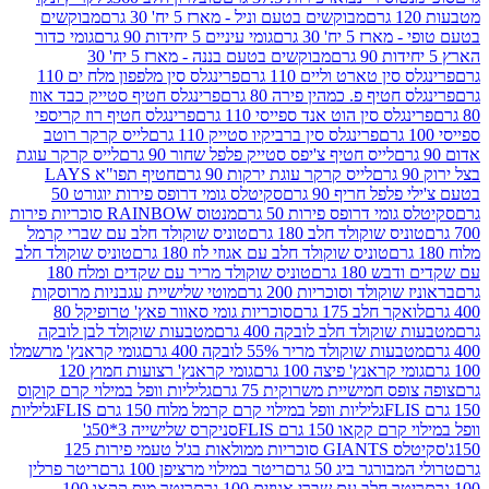
מבוקשים בטעם וניל - מארז 5 יח' 30 גרם
מבוקשים
5 יח' 30 גרם
גומי עיניים 5 יחידות 90 גרם
גומי כדור
מבוקשים בטעם בננה - מארז 5 יח' 30
ין טארט וליים 110 גרם
פרינגלס סין מלפפון מלח ים 110
חטיף פ. כמהין פירה 80 גרם
פרינגלס חטיף סטייק כבד אווז
לס סין הוט אנד ספייסי 110 גרם
פרינגלס חטיף רוז קריספי
פרינגלס סין ברביקיו סטייק 110 גרם
לייס קרקר רוטב
לייס חטיף צ'יפס סטייק פלפל שחור 90 גרם
לייס קרקר עוגת
לייס קרקר עוגת ירקות 90 גרם
חטיף תפו"א LAYS
פל חריף 90 גרם
סקיטלס גומי דרופס פירות יוגורט 50
ומי דרופס פירות 50 גרם
מנטוס RAINBOW סוכריות פירות
יס שוקולד חלב 180 גרם
טוניס שוקולד חלב עם שברי קרמל
טוניס שוקולד חלב עם אגוזי לוז 180 גרם
טוניס שוקולד חלב
 180 גרם
טוניס שוקולד מריר עם שקדים ומלח 180
וקולד וסוכריות 200 גרם
מוטי שלישיית עגבניות מרוסקות
ר חלב 175 גרם
סוכריות גומי סאוור פאץ' טרופיקל 80
וקולד חלב לובקה 400 גרם
מטבעות שוקולד לבן לובקה
ות שוקולד מריר 55% לובקה 400 גרם
גומי קראנץ' מרשמלו
י קראנץ' פיצה 100 גרם
גומי קראנץ' רצועות חמוץ 120
ס חמישיית משרוקית 75 גרם
גליליות וופל במילוי קרם קוקוס
גליליות וופל במילוי קרם קרמל מלוח 150 גרם FLIS
גליליות
קקאו 150 גרם FLIS
סניקרס שלישייה 3*50ג'
סקיטלס GIANTS סוכריות ממולאות בג'ל טעמי פירות 125
ורגר ביג 50 גרם
ריטר במילוי מרציפן 100 גרם
ריטר פרלין
ר חלב עם שברי אגוזים 100 גרם
ריטר מוס קקאו 100