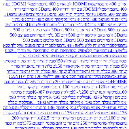
מרשמלו JOOMI לב אדום 400 גרם
מרשמלו JOOMI בננה
JOOM פטריה ורודה 400 גרם
3D גו'מי דובי ורוד
3D גו'מי בקבוק תות 500 גרם
3D גו'מי צבים 500 גרם
3D
 500 גרם
3D גו'מי נקניקיה מעוצב 500 גרם
3D גו'מי
גרם
3D גו'מי דובי כחול מעוצב 500 גרם
3D גו'מי כבשה
3D גו'מי אבטיח 500 גרם
3D גו'מי מיקס עיניים 500
3D גו'מי אפרוחים מעוצב 500
3D גו'מי כלבים מעוצב 500
ראוניז ללא גלוטן 415 גרם
פילסברי עוגה בטעם שוקולד ללא
מארז קלאסוש טסה
מארז חגיגי טסה
מארז שי מתוק - שפע
אלגנט טסה
מארז ענק ממתקים טסה
מארז מותגי הבית
ידי מריר מקור וונצואלה 50ג'
טבלת היידי מריר מקור מקסיקו
ידי מריר מקור אקוואדור 50ג'
טבלת היידי גראנדור מריר
לת היידי גראנדור חלב שקד 80ג'
טבלת היידי גראנדור מריר
ת היידי גראנדור חלב אגוז 80ג'
רולטה 120 גרם CANDY
תק פירות עם סוכריית נייר 20 גרם
קינדר שוקולד מיני פרנדס
רם
קינדר מקסי 100 גרם
בר טובלרון שקד כחול
וז שלם 250ג' - K
מילקה טבלה לו 87ג'-K
טבלת מילקה
2ג'-K
מילקה בבלי לבן 95ג'-K
מילקה טבלה מריר 90ג'-
חלב 90ג'-K
מילקה טבלה יוגורט 100ג' - K
מילקה טבלה
גומי מתקלף ענק אפרסק 136 גרם
גומי מתקלף ענק בננה
י מתקלף ענק ענבים 136 גרם
טבלת היידי גראנדור לבן שקדים
סניקרס ח.בוטנים חמישייה קרימי 182.5ג'
ריץ קרקר 200
סי מריר 250 גרם
הריבו זהב מקסי דובונים 375ג'
מארז ספר
ומי בליסטר תירס 100 גרם
פרח שוקולד 18 גרם באריזה