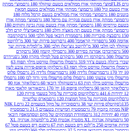
וצ'י ממתקי אורז ממולאים בטעם שוקולד 180 גרם
מוצ'י ממתק
180 גרם
מוצ'י ממתקי אורז ממולאים בטעם חמאת
מוצ'י ממתקי אורז ממולאים בטעם קרמל מלוח 180
תק אורז בטעם פנקייק עם מייפל 180 גרם
מוצ'י ממתק אורז
18 גרם
מוצ'י ממתק אורז בטעם עוגת גבינה ותותים 180
תק אורז בטעם תה מאצ'ה וחלב 180 גרם
אמיצ'לי קרם חלב
סוכריות 100 גרם
ממרח דובאי פטל חלבי 500 גרם
קרמבה
פרורי קראמבל 400 גרם
רוטב פירות יער 300 מ"ל
רוטב
 300 מ"ל
רוטב נוצ'יטלו חלבי 300 מ"ל
מלית פירות יער
דבן אמרנה בסירופ 300 גרם
מילוי קינמון 500 גרם
קרם
קרמו ריו 500 גרם
קרם פטל למילוי מקרון 500 ג'
סניידרס
טעם צ'דר 319 גרם
מלו מרשמלו טוויסט מילוי תפוח 63
לו טוויסט מילוי תפוז 63 גרם
לקקן פיןפופ-פירות צובע לשון
מרשמלו גלידה 100 גרם
מרשמלו גלידה 25 גרם
מלו פלוס
עוני 100 גרם
מלו פלוס מרשמלו מיני ורוד לבן 100 גרם
מלו
 מילוי תות 63 גרם
שוקולד דובאי 60 גרם
לואקר אגוז 90
ו 90 גרם
לקקן פיןפופ 10 יח' 170 גרם
אוראו קלאסי מארז
לוקיטוס סוכריות על מקל בטעמי פירות 120
סוכריות על מקל חמוצות 120 גרם
מארס שלישייה
פירות יער 38 גרם
סוכריה על מקל בטעמים 22 גרם
NIK L
מסטיק חמישיות בטעמים 21.5 גרם
מסטיק
מזוודת הממתקים של מקס וטסה
מאפין דובאי
יה XL מסטיק אבטיח 250 מ"ל
משקה אנרגיה XL
2 מ"ל
גם דיפ בטעם תות 67 גרם
גם דיפ בטעם פטל 67
ס ריינבואו פירות 37.5 גרם
טובלרון חלב 360ג'
לקריץ ונקו