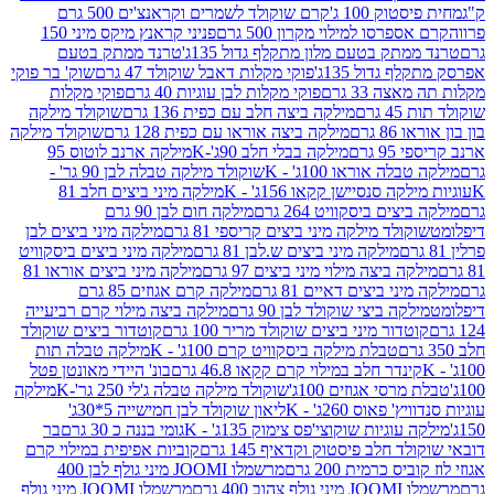
ק 100 ג'
קרם שוקולד לשמרים וקראנצ'ים 500 גרם
רסו למילוי מקרון 500 גרם
פניני קראנץ מיקס מיני 150
תק בטעם מלון מתקלף גדול 135ג'
טרנד ממתק בטעם
גדול 135ג'
פוקי מקלות דאבל שוקולד 47 גרם
שוק' בר פוקי
 33 גרם
פוקי מקלות לבן עוגיות 40 גרם
פוקי מקלות
רם
מילקה ביצה חלב עם כפית 136 גרם
שוקולד מילקה
 גרם
מילקה ביצה אוראו עם כפית 128 גרם
שוקולד מילקה
גרם
מילקה בבלי חלב 90ג'-K
מילקה ארנב לוטוס 95
ה אוראו 100ג' - K
שוקולד מילקה טבלה לבן 90 גר' -
ה סנסיישן קקאו 156ג' - K
מילקה מיני ביצים חלב 81
ים ביסקוויט 264 גרם
מילקה חום לבן 90 גרם
ולד מילקה מיני ביצים קריספי 81 גרם
מילקה מיני ביצים לבן
מילקה מיני ביצים ש.לבן 81 גרם
מילקה מיני ביצים ביסקוויט
 ביצה מילוי מיני ביצים 97 גרם
מילקה מיני ביצים אוראו 81
י ביצים דאיים 81 גרם
מילקה קרם אגוזים 85 גרם
קה ביצי שוקולד לבן 90 גרם
מילקה ביצה מילוי קרם רביעייה
דור מיני ביצים שוקולד מריר 100 גרם
קוטדור ביצים שוקולד
טבלת מילקה ביסקוויט קרם 100ג' - K
מילקה טבלה תות
נדר חלב במילוי קרם קקאו 46.8 גרם
בונ' היידי מאונטן פטל
סי אגוזים 100ג'
שוקולד מילקה טבלה ג'לי 250 גר'-K
מילקה
פאוס 260ג' - K
ליאון שוקולד לבן חמישייה 5*30ג'
וגיות שוקוצי'פס צימוק 135ג' - K
גומי בננה כ 30 גרם
בר
 חלב פיסטוק וקדאיף 145 גרם
קוביות אפיפית במילוי קרם
 כרמית 200 גרם
מרשמלו JOOMI מיני גולף לבן 400
400 גרם
מרשמלו JOOMI מיני גולף