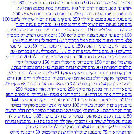
 גולגולת 90 גרם
סאוור מדנס סוכריות חמוצות 60 גרם
 מצופה קרם וניל 300 גרם
עוגת ספוג בטעם תות 250
 בטעם דובדבן 250 גרם
עוגת ספוג בטעם מישמש 250
ג בטעם שוקולד 250 גרם
קינג עוגיות רכות שוקולד צ'יפס 160
יות רכות שוקולד מריר צ'יפס 160 גרם
קינג עוגיות רכות
'יפס 160 גרם
קינג עוגיות רכות שיבולת תפוז שוקו צ'יפס
ה ספוג מצופה קרם קקאו 300 גרם
אורביט רפרשרס מסטיק
עם אבטיח פטל בקבוקון 67 גרם
טרולי גומי פינגווין 150
י שיני דרקולה 150 גרם
טרולי סופר בריין 150ג'
טרולי גומי
טרולי גומי פירות ים 175 גרם
טרולי גומי עכברים 200
י נשיקות תות 200 גרם
טרולי גומי פרות חלב 200 גרם
טרולי
150 גרם
טרולי מרשמלו תפוח 150 גרם
טרולי גומי
200 גרם
קישוטי עוגה בצנצנת 500 גרם צבעוני עגול /
טב ברבקיו טריאקי מתוק 510 מ"ל
בר שוקולד באונטי 57
ולד חלב עם אגוזים 90 גרם
שוק' טב מילקה דיים 100 גרם
יבון צבעוני 5X2 סמ
ארוחת אורז בסגנון איטלקי 250
ז בסגנון מקסיקני 250 גרם
ארוחת אורז אושפלו 250
ז מג'דרה 250 גרם
הריבו אבטיח 160ג'
היידי מוצארט תפוז
וצארט נוגט ליצ'י 119ג'
גונץ סוכריית מקל סבא קשת 144
ת קטנות בשקית 100 גרם
גונץ אנשי שלג משוקולד במילוי
85 גרם
גונץ אנשי שלג משוקולד במילוי קרם חלב ברשת
 סנטה משוקולד במילוי קרם חלב ברשת 85 גרם
גונץ שוקולד
שישיה 78 גרם
גונץ שוקולד חלב סנטה 100 גרם
גונץ עוגיות
גונץ שוקולד לוח שנה מפרץ
גרם
גונץ שוקולד לוח שנה קריסמיס 50 גרם
גונץ מיקס