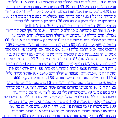
גליליות וופל במילוי קרם בראוניז 150 גרם FLIS
גליליות
יל 150 גרם FLIS
סוכריות ממולאות בטעם פירות בים
סוכריות ממולאות בטעם חלב קפה קפה לייק 351 גרם
רושן
351 גרם
סוכריות טופי ממולאות בטעם חלב כוס חלב 150
ולד רושן עם בוטנים 38 גרם
רושן סוכריות ג'לי קרייזי
סוכריות טופי כוס חלב 305 גרם MILKY
ושו סוכריות טופי חלב קורובקה 205 גרם
חטיף שוקולד רושן
לה 43 גרם
חטיף שוקולד רושן ממולא קרם קרמל 43
ולא בטעם שוקולד לבן 8 גרם
מזרק שוקולד חלב אגוזי לוז 60
לד חלב לבן 60 גרם
קינדר הפי היפו אגוזי לוז חמישייה 105
מס קרמל מלוח 200ג' K
אם אנד אם קריספי 170ג'
אמ אנד
גונץ סנטה קלאוס ביירן מינכן (אדום) 85 גרם
גונץ סנטה
ד (צהוב) 85 גרם
סוכ' מנטוס מנטה 29.7 גרם
מנטוס פירות
ק או לוק גומי נקניקייה 100 גרם
גומי כובע כחול 500 גרם
גולון
ית 600ג'
קינדר קינדריני מאגדת 100 גרם
אוראו מצופה
'
אוראו מצופה שוקולד חלב 246ג' - K
אוראו גלידה גליל
ילקה עוגיות סנסיישן אוראו 156 גרם
אבקת קקאו 400
רים מזל טוב בצורת דובי ורוד 16 גרם
טופי כדורים מזל טוב
ם
טופי כדורים פורים שמח בצורת ליצן 16 גרם
סוכריות
70 גרם
סוכריות ג'לי בטעם ליצ'י 70 גרם
סוכריות ג'לי
גרם
מלו מרשמלו קאפקייק ממולא תות 100 גרם
מלו פלוס
יק ממולא 100 גרם
מלו מרשמלו קאפקייק שוקו ממולא
יות גומי בצורת עין כ50 יחידות 500 גרם
מארז סנטה 90
נס סוכריות חמוצות מאוד 60 גרם
סאוור מדנס סוכריות
סאוור מדנס סוכריות חמוצות מדנס 60 גרם
סוכריות