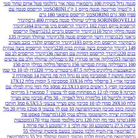
ת 100 גרם
מארז טסה אור גדול
גומי פטל אדום שחור סטי
רינטה סנטה מיקס 1 ק"ג SORINI
בונ' קריסמס סנטה עם
בונ' קריסמס טיפאני 180 גרם
גרם
SORINI
קינדר
דמות 102 ג'
קינדר קריסמיס מיני פריינדס 164ג'
קינדר
מל 110ג'
קינדר קריסמס גרביים 212ג'
רפאלו קריסמס
פררו רושר קריסמיס סנטה 70ג'
קינדר שוקולד חנוכייה 135
יסמס תיק מיקס 193ג'
קינדר קריסמיס קלנדר כוכב מעורב
 קריסמיס ביצה ענקית בנות 220ג'
קינדר קריסמיס ביצה ענקית
ינדר קריסמס דמויות עם הפתעה 36ג'
קינדר קריסמיס לב עם
מילקה אוראו סנדוויץ 92 גרם
מילקה שוקולד חלב עם עדשים
קה עוגיות סנסיישן 156 גרם
וופל מילקה במילוי קרם 150
לקיניס מילקה 87.5 גרם
טורינו מריר 320ג'
דן לגן 10 כד שמן
 סמ
סביבון מוט נס גדול היה פה ברשת 14 סמ
אקדח 2
33 סמ
סביבון 5 קומות בלוח 17X12
ופ 22.5X13 סמ
10 כלי דמוי נורה למילוי עם
דן לגן 12 מ.מפתחות פנס לד צבעוני 7 סמ
מארז 3 מזרקים
10 מל'
מזרק גדול לאפייה - 50 מל'
4 סביבון טוש מצייר
דן לגן 10 סביבון טוש מצייר צבעוני 6.5X5.5 סמ
3 חותכן
סביבון חנוכיה
הפתעה 10 פנס לד צבעוני 9 סמ
12 מזרק 20 מל'
ירה וקישוט
גומי נודלס ענקי 120ג'
מרשמלו פאסט פוד
 מח תות 120 גרם נוזל
גומי סנטה ענקי 170ג'
מטבעות
מטבע 10 שח חלבי 1 ק"ג
מטבע 5 שח פרווה 1
פרוטאין פרו-חטיף חלבון טבעוני בטעם פיסטוק שוקולד 55
פרו-חטיף חלבון טבעוני בטעם שוקולד וניל 55 גרם
פרוטאין