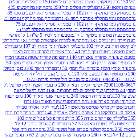
ביסקוויט לוטוס במילוי קרם לוטוס 150 גרם
גליליות וופלים
 גרם
גליליות וופלים וניל 250 גרם
היינץ מיוקטשופ 425
י מתקלף חיות 102 גרם
ממתק גומי מתקלף ענבים מנגו 85
י מתקלף אפרסק תפוז 85 גרם
ממתק גומי מתקלף ענבים 75
י מתקלף חיות 102 גרם
ממתק גומי מתקלף ענבים 75
י מתקלף אפרסק 75 גרם
ממתק גומי מתקלף ליצ'י 75
לוטיזן ביטקוין 1 ק"ג
מטבעות מולטיזן 5 ש"ח 1 ק"ג
הרשי
 מיקס 181 גרם
הרשי לבבות אקסטרה קרימי 181 גרם
הרשי
שוקולד 102 גרם
ג'ולי ראנצ'ר גומי מארז לב 107 גרם
נודלס
בטעם עוף חריף 140 גרם
אטריות להכנה מהירה ראמן
שחורה צאצ'רוני 140 גרם
צופה לקריץ שטוח צבעוני חמוץ
מץ חומץ ספריי רימון 50 גרם
עיד אומץ חומץ ספריי מטף 50
 חומץ סוכריה+גלי חמוץ 50 גרם
פררו רושר 100ג'
בוטן רביולי
ף אורז בטעם צ'לי 120 גרם
סוכ' מנטוס רול יחידה מנטה
סוכ' מנטוס רול יחידה פירות 37.5ג' -
72901
חטיפי חומוס דבאייל 200 גרם
עיד אומץ חומץ טריפל ג'ל
ברגן שוקוצ'יפס ש.לבן חמוציות 130ג'
ברגן רויאל חמאה
בונבוניירה רפאלו 240 גרם
קנדי שוגר סאוור 100 גרם תפוח
וור 100 גרם תפוח
קנדי שוגר סאוור 100 גרם
 מרסי פטיטס מיניאטור 125ג'
עיד לקקן אסלה טבילה +
לקקן פח אשפה טבילה +אבקה 40 גרם
ד"ר פפר קרם תות
 פפר קרם סודה 355 מ"ל
סאוור פאצ' פטל שקית 102
יל בטעם פאנטה 37.5 גרם
וופל ג'נסן-וופל טוסט 12 יח'
בקרסלנד-סטרופ וופל הולנדי 250 גרם
תחנת רוח וופל
קינדר שוקו בונס קריספי 67.2 גרם
גומי ענקי