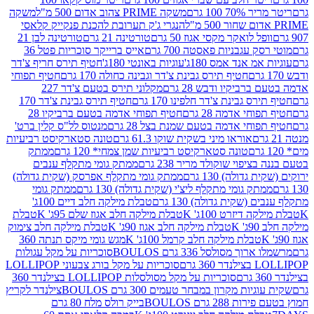
 100 גרם
משקה PRIME צהוב אדום 500 מ"ל
משקה
הנגרי ג'ק תערובת להכנת פנקייק קלאסי
ל לואקר מקסי אגוז 50 גרם
טורטינה 21 גרם
טורטינה לבן 21
 עגבניות פאסטה 700 גרם
אייס ברייקר סוכריות פטל 36
מ אנד אמס 180ג'
עוגיות באונטי 180ג'
חטיף תירס חריף צ'דר
חטיף תירס גבינת צ'דר וגבינה כחולה 170 גרם
חטיף תפוחי
ביקיו ודבש 28 גרם
מקלוני תירס בטעם צ'דר 227
 גבינת צ'דר חלפינו 170 גרם
חטיף תירס גבינת צ'דר 170
חי אדמה 28 גרם
חטיף תפוחי אדמה בטעם ברביקיו 28
וחי אדמה בטעם שמנת בצל 28 גרם
מנטוס לל"ס קלין ברט'
אוראו מיני בשקית שוקו 61.3 גרם
טונה סטארקיסט רביעיות
טונה סטארקיסט רביעיות שמן צמחי* 120 גרם
ממתק
יפוי שוקולד מריר 238 גרם
ממתק גומי מתקלף ענבים
דולה) 130 גרם
ממתק גומי מתקלף אפרסק (שקית גדולה)
ק גומי מתקלף ליצ'י (שקית גדולה) 130 גרם
ממתק גומי
(שקית גדולה) 130 גרם
טבלת מילקה חלב דיים 100ג'
דיזרט 100ג' K
טבלת מילקה חלב אגוז שלם 95ג' K
טבלת
K
טבלת מילקה חלב אגוז 90ג' K
טבלת מילקה חלב צימוק
טבלת מילקה חלב קרמל 100ג' K
מגש גומי מיקס תנתה 360
 מסולסל 336 גרם BOULOS
סוכריות על מקל עגולות
 גרם
סוכריות על מקל בורג צבעוני LOLLIPOP
סוכריות על מקל מסולסלות LOLLIPOP בצילנדר 360
ות מקרון במבחר טעמים 300 גרם BOULOS
צילנדר לקריץ
28 גרם BOULOS
בייק רולס מלח 80 גרם