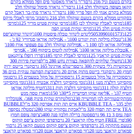
 216 גרם
ד"ר גרארד מאסטר פיס וופל ממולא בקרם
שוקולד חלב 114 גרם
ד"ר גרארד סימול שוקולד חלב
וזי לוז וופל פריך 100 גרם
ד"ר גרארד פתי-בר דאבל קרם
לא בקרם בטעם שוקולד חלב 216 גרם
בונ' מרסי לאבלי מיקס
בליז שוקולד לבן 185ג'
מרסי שקית פטיט מריר 125ג'
מרסי
ב 125ג'
מרסי שקית פטיט קפה
505399010
לינדט לינדור טבלה פיסטוק 100ג'
קינדר שוקוצ'יפס
ילקה תות יוגורט 100ג' - K
מילקה אוראו סנדוויץ' 92 ג' -
בן 100 ג' - K
מילקה שוקולד חלב עם פצפוצי אורז 100ג'
ה אוראו 100ג' K
מילקה לוטוס ביסקוף 90ג' - K
מרסי
אנץ' 125ג'
מרסי לאבליז קרמי 185ג'
פררו דופלו צ'וקנאט
 שלוקים להקפאה בצורת נחש 280 מ"ל
פרוטיז פירות 300
י בשקית 300 גרם
פרינגלס אורגינל 165 גרם
קנדי בייטס ירוק
קנדי בייטס מתוק אדום 20 גרם
ביצת הפתעה ענקית בנים 36
ל מקל בטעמים 15 גרם
סוכריה על מקל בטעמים 15 גרם
גומי
 מנגו 311ג'
גומי מקסיקני דולצ'ה אבטיח 311ג'
גומי מקסיקני
ג'
גומי מקסיקני דולצ'ה תות 311ג'
חטיף מילקה אוראו
ליאון שוקו חמישייה 5*30ג' 150ג'
מארז טסה מגש
יקס לבן חמישייה 230ג'
מלטיזרס שקית פינוק 68ג'- K
טובלרון
BUBBLE TEA אייס תה תות אפרסק 320 מ"ל
BUBBLE
אבקת נסקוויק שוקו 280ג'
נסטלה נסקפה
פסטה ברילה חלבון פנה 400ג'
צ'ופה צופס חמוץ
דפדפי קוקוס צ'יפס קוקוס
2 גרם
דפדפי קוקוס צ'יפס קוקוס בטעם קקאו 25 גרם
ווי
 מנגו 20ג'
ווי סמארט קראנצי אננס 20ג'
ווי סמארט קראנצי