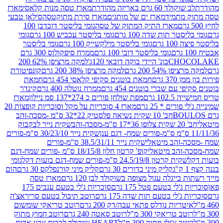
ד 60 גרם באריזה מהודרת
מארז טסה מנות קלאסי
מארז
מתמיד
מארז ים של מותגים
מארז סירת מתוקטסה
סילאן טבעי
מארז התיק המתוק של טסה
גומי בליסטר דובדבן 100
טר תות שדה 100 גרם
גומי בליסטר עכביש 100 גרם
גומי
 גרם
גומי בליסטר מילקשייק 100 גרם
גומי בליסטר
גומי בליסטר דובי 100 גרם
ממרח סיפקולוס 300 גרם
CHO
בונ' היידי בוקה דובאי 120ג'
למקה מרציפן 62% 200
54% 200 גרם
למקה מרציפן 38% 200 גרם
קונפיטורת
3 גרם
חמאת בוטנים סקיפי קלאסי 454 גרם
חמאת
עם שברי בוטנים 454 גרם
ממרח נוטלה 400 גרם
קינדר
10 גרם
מפת שולחן פורים כ 274*137 סמ ניילון
מארז
רים * 25 גרם
מארז 4 סוכריות על מקל וסוכריות קופצות 20
חב' 10 שקית נשיאה פלסטיק 22*32 ס"מ -מסכה-זהב
כה-זהב
שקית נייר לבקבוק
שקית נייר 30/23/10 ס"מ-פורים
-זהב מיטאלי
שקית נייר 38.5/31/11 ס"מ-פורים
זהב מיטאלי
קופ' קרטון חלון 18/15/8 ס"מ -פורים שמח-דגם
קית קרטון 24.5/19/8 ס"מ-פורים שמח-דגם בועות דקל
גומי
קליק מיני כדורים 30 גרם
קליק מיני קורנפלקס 30 גרם
הום
ייגלה עגול מצופה בשוקולד לבן 120 גרם
מארז טסה
'לי בטעם פטל 175 גרם
סוכריות ג'לי בטעם ענבים 175
ג'לי בטעם תות שדה 175 גרם
רוטב תיבול בטעם סריראצ'ה
ריות נודלס פתאי עבה/דק 200 גרם
רוטב טריאקי שומשום
ב טריאקי 300 מ"ל
רוטב סאטה 240 גרם
רוטב חמוץ מתוק
ב צ'ילי מתוק 300 מ"ל
HEART שוקולד לבבות צבע אדום