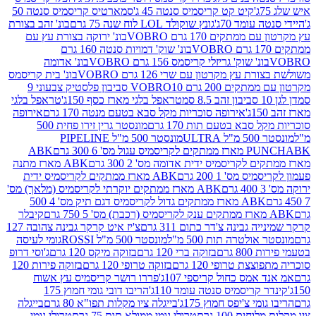
קיט קט קריסמיס סנטה 45 ג'
סמארטיס קריסמיס סנטה 50
עומד 70ג'
גונץ שוקולד LOL לוח שנה 75 גרם
בונ' זהב בצורת
תקים 170 גרם VOBRO
בונ' ירוקה בצורת עץ עם
בונ' שוק' דמויות סנטה 160 גרם
נ' שוק' גריזלי קריסמס 156 גרם VOBRO
בונ' אדומה
עץ מקרטון עם שרי 126 גרם VOBRO
בונ' בית קריסמס
 200 גרם VOBRO
10 סביבון פלסטיק צבעוני 9
טראפל בלגי מארז כסף 150ג'
טראפל בלגי
אירופה סוכריות מקל סבא בטעם מנטה 170 גרם
אירופה
סבא בטעם תות 170 גרם
מונסטר גרין זירו פחית 500
ULT
מונסטר 500 מ"ל PIPELINE
ABK
PU
לקריסמיס ידית אדומה מס' 2 300 גרם
ABK מארז מתנה
מס' 1 200 גרם
ABK מארז ממתקים לקריסמיס ידית
ABK מארז ממתקים יוקרתי לקריסמיס (מלאך) מס'
ABK מארז ממתקים גדול לקריסמיס דגם תיק מס' 4 500
קיבלר
גבינה צ'דר כתום 311 גרם
צ'יז איט קרקר גבינה צהובה 127
ולטרה תות 500 מ"ל
מונסטר 500 מ"ל ROSSI
גומי לעיסה
 גרם
בזוקה ברי 120 גרם
בזוקה מיקס 120 גרם
ג'וסי דרופ
ת טרופי 120 גרם
בזוקה טרופי 120 גרם
בזוקה פירות 120
מס כחול קריספי 107ג'
פררו רושר קריסמיס עץ אשוח
קריסמיס סנטה עומד 110ג'
הריבו דובי גומי חמוץ 175
י צ'יפס חמוץ 175ג'
בייגלה ציו מקלות תפו"א 80 גרם
בייגלה
ים 100 גרם
טרולי גומי ממולא תות 75 גרם
טרולי גומי