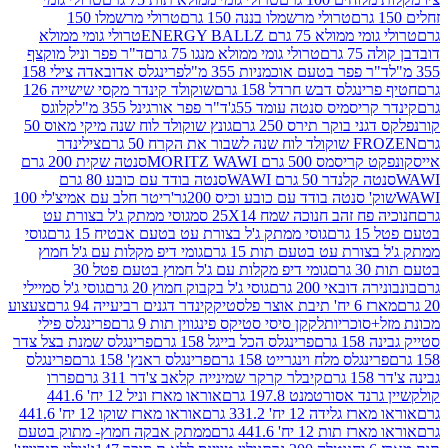
טרולי מרשמלו בננה 150 גרם
טרולי מרשמלו 150
לא 75 גרם ENERGY BALLZ
טרולי גומי ממולא
גרם
טרולי גומי ממולא מנגו 75 גרם
ד"ר פפר וניל מוקצף
 פפר בטעם אוכמניות 355 מ"ל
פרינגלס אדובאדה צילי 158
נגלס דבש חרדל 158 גרם
שוקולד קינדר מקסי שישייה 126
ריסמיס סנטה עומד 55ג'
ד"ר פפר אורגינל 355 מ"ל
קלוגס
 בוקר תירס 250 גרם
גונץ שוקולד לוח שנה מיקי מאוס 50
 את הקרח 50 גרם
צילינדר
50 גרם MORITZ WAWI
סנטה שקית 200 גרם
לנדר 50 גרם WAWI
סנטה בודד עם כובע 80 גרם
 סנטה בודד עם כובע וכיס 200גר'
ריטר חלב עם אמיצ'לי 100
 זהב חנוכה שמח 25X14 סמ
גוסי ממתק ג'ל בצורת עט
ם
גוסי ממתק ג'ל בצורת עט בטעם אבטיח 15 גרם
גוסי
ורת עט בטעם תות 15 גרם
גומי דיפ מקלות עם ג'ל חמוץ
ם
גומי דיפ מקלות עם ג'ל חמוץ בטעם פטל 30
דובאי 200 גרם
גוסי ג'ל בקבוק חמוץ 20 גרם
גוסי ג'ל סמיילי
וצר פלסטיק
קינדר דגנים רביעייה 94 גרם
צעצוע
סוכריות
לקקן סיסי סטיקס פינגווין תות 9 גרם
פרינגלס פילי
רם
פרינגלס הכל בייגל 158 גרם
פרינגלס שמנת בצל צדר
נגלס מלח וינגרייט 158 גרם
פרינגלס ראנץ' 158 גרם
פרינגלס
קיבלר קרקר שמינייה קלאב צ'דר 311 גרם
פררו
אסורטמנט 197.8 גרם
אוראו מארז וניל 12 יח' 441.6
ידה 12 יח' 331.2 גרם
אוראו מארז שוקו 12 יח' 441.6
ת 12 יח' 441.6 גרם
ממתק אבקה חמוץ- מתוק בטעם