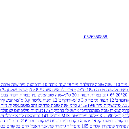
0526350858
שנה טובה יח'
צלחת נייר 8" שנה טובה 10 יח'
כוסות נייר שנה טובה 10 יח'
+רגל שנה טובה כ-18 ס"מ
קיסמים לראש השנה * 8 יח'
קישוטי שולחן -3 עיצובים 12 יח
ובה
מגש עץ בצורת תפוח צבע זהב 29/26
חב' 12 תפוח גליטר ק.3 ס"מ-ירוק
חב' 12 תפוח גליטר ק.3 ס"מ-זהב
שקית נייר 38.5/31.5/11 ס"מ
שקית נייר 24.5/19/8 ס"מ-שנה טובה-פרחים-זהב מוטבע
שקית נייר 30/23/10 ס"מ-שנה טובה-פרחים-זהב מוטבע
תוקה
מארז טסה מוזהב
הריבו מרשמלו ברביקיו 175ג'
עוגיות פיליפינוס שוקולד חלב 0
ל 90ג' - K
מילקה פיבוריטס MIX מונדלז 141 גרם
מארז לב אמיצ'לי 125 גרם
וויט בטעם קקאו ממולא בקרם וניל בטעם שוקולד חלב 216 גרם
ד"ר גרא
פופקורן קלויים 165 גרם
ד"ר גרארד פתי-בר דאבל קרם בסקוויט בטעם שו