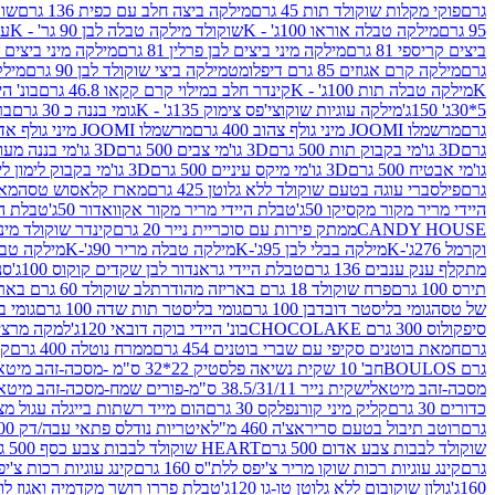
גרם
פוקי מקלות שוקולד תות 45 גרם
מילקה ביצה חלב עם כפית 136 גרם
שוקו
95 גרם
מילקה טבלה אוראו 100ג' - K
שוקולד מילקה טבלה לבן 90 גר' - K
עו
ביצים קריספי 81 גרם
מילקה מיני ביצים לבן פרלין 81 גרם
מילקה מיני ביצים ש.לבן
גרם
מילקה קרם אגוזים 85 גרם דיפלומט
מילקה ביצי שוקולד לבן 90 גרם
מילקה
K
מילקה טבלה תות 100ג' - K
קינדר חלב במילוי קרם קקאו 46.8 גרם
בונ' היי
5*30ג' 150ג'
מילקה עוגיות שוקוצי'פס צימוק 135ג' - K
גומי בננה כ 30 גרם
בר
גרם
מרשמלו JOOMI מיני גולף צהוב 400 גרם
מרשמלו JOOMI מיני גולף אדום 400 גרם
גרם
3D גו'מי בקבוק תות 500 גרם
3D גו'מי צבים 500 גרם
3D גו'מי בננה מעוצב 500 גרם
גו'מי אבטיח 500 גרם
3D גו'מי מיקס עיניים 500 גרם
3D גו'מי בקבוק לימון ליים 500 גרם
גרם
פילסברי עוגה בטעם שוקולד ללא גלוטן 425 גרם
מארז קלאסוש טסה
מאר
היידי מריר מקור מקסיקו 50ג'
טבלת היידי מריר מקור אקוואדור 50ג'
טבלת היי
CANDY HOUSE
ממתק פירות עם סוכריית נייר 20 גרם
קינדר שוקולד מיני פר
וקרמל 276ג'-K
מילקה בבלי לבן 95ג'-K
מילקה טבלה מריר 90ג'-K
מילקה טבלה ח
מתקלף ענק ענבים 136 גרם
טבלת היידי גראנדור לבן שקדים קוקוס 100ג'
סני
תירס 100 גרם
פרח שוקולד 18 גרם באריזה מהודרת
לב שוקולד 60 גרם באריזה מהודרת
של טסה
גומי בליסטר דובדבן 100 גרם
גומי בליסטר תות שדה 100 גרם
גומי בל
סיפקולוס 300 גרם CHOCOLAKE
בונ' היידי בוקה דובאי 120ג'
למקה מרציפן 62% 00
גרם
חמאת בוטנים סקיפי עם שברי בוטנים 454 גרם
ממרח נוטלה 400 גרם
קי
גרם BOULOS
חב' 10 שקית נשיאה פלסטיק 22*32 ס"מ -מסכה-זהב מיטאלי
מסכה-זהב מיטאלי
שקית נייר 38.5/31/11 ס"מ-פורים שמח-מסכה-זהב מיטאלי
כדורים 30 גרם
קליק מיני קורנפלקס 30 גרם
הום מייד רשתות בייגלה עגול מצופה ב
גרם
רוטב תיבול בטעם סריראצ'ה 460 מ"ל
איטריות נודלס פתאי עבה/דק 200 גרם
שוקולד לבבות צבע אדום 500 גרם
HEART שוקולד לבבות צבע כסף 500 גרם
גרם
קינג עוגיות רכות שוקו מריר צ'יפס ללת''ס 160 גרם
קינג עוגיות רכות צ'יפס ק
160ג'
גולון שוקובום ללא גלוטן טו-גו 120ג'
טבלת פררו רושר מקדמיה ואגוז לוז 90 גר