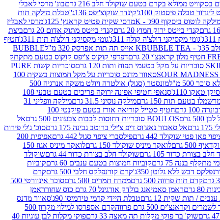
סקוויט ממולא בקרם בטעם שוקולד חלב 216 גרם
בונ' מרסי לאבלי
 לינדור טבלה פיסטוק 100ג'
קינדר שוקוצ'יפס 136ג'
'טבלת מילקה תות
ילקה לוטוס ביסקוף 90ג' - K
מרסי שקית פטיט קראנץ' 125ג'
מרסי לאבליז
קנדי בייטס ירוק חמוץ 20 גרם
קנדי בייטס מתוק אדום 20 גרם
ביצת
'
גומי מקסיקני דולצ'ה קולה 311ג'
גומי מקסיקני דולצ'ה תות 311ג'
חטיף
' - K
BUBBLE TEA אייס תה תות אפרסק 320 מ"ל
BUBBLE
דפדפי קוקוס צ'יפס קוקוס בטעם מתקתק
ח ותות 120 גרם
סוכריות קשות PURE
סאוור מדנס סוכריות על מקל חמוצות בשקית 100
 500 מ"ל
מונסטר (סגול) אולטרה ויולט משקה אנרגיה 500
ן טאקו 110ג'
סנאפי חטיפי אפונה ירוקה פריכים בטעם טבעי 108
מלו בטעם תות 150 גרם
מילקה נוסיני 31.5 גרם
מילקה וופליני 31
100 גרם
חטיף סטייל קוריאה אורז בטעם פיקנטי 100
BOULOS סוכריות דחוסות לבבות צבעונים 500 גרם
אל
רם
אל סאבור נאצ'וס דיפ צ'ילי ברוטב גבינה 175 גרם
סוכ' ג'לי פירות
י פאן פטי שוקולד 442 גרם
פילסברי ציפוי סגול 442 גרם
אפיפית 200
 500 גרם
לואקר מיניס שוקולד 150 גרם
לואקר מיניס אגוז 150
לב בצורת כדור 105 גרם
שוקולד חלב בצורת כדור 44 גרם
שוקולד
מי מתקלף בננה 75 גרם
קוביות חמוצות בטעם ענבים 60 גרם
קוביות
פלקס דבש ללא גלוטן 350ג'
קרם קורנפלקס חלבי 500 גרם
קרם
קרם תות פרווה 500 גרם
ממרח תמרים 500 גרם
סוכר אינוורטי 500
ראמן סאמיאנג בולדק אורגינל 70 גרם כוס שחור
ראמן
ים / תות שקית 12 גרם
טבלת היידי קרמי טירמיסו 90ג'
סאוור מדנס
ים וקראנצ'ים 500 גרם פרווה
קרם אספרסו למילוי מקרון 500
שוק' בר פוקי מקלות תה מאצה 33 גרם
פוקי מקלות לבן עוגיות 40