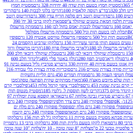
ג'
מסטיק חמוץ בטעם תות שדה 40 יחידות 328 גרם
מסטיק חמוץ
 חלב 320ג'
בד"צ רגוסה קלאסיק 100ג'
הריבו בלוני לבבות 140 גרם
הריבו
100 גרם
דוריטוס רוטב דיפ סלסה חריף עדין 300 גרם
דוריטוס רוטב
וגיית חלבון חמאת בוטנים שוקולד צ'יפס
מארז לקקן ברבי 30 יח' 390
160 גרם
מרשמלו לבבות יאמס כחול לבן 160 גרם
ממתק מרשמלו
ממתק מרשמלו מסולסל
פופין מרשמלו טוויסט אבטיח 120 גרם
פופין
טעים בטעם תותי פרוטי עשירייה 150 גרם
לקקן שרביט הקסמים 24
לארבי מרשמלו לב 180ג'
לארבי מרשמלו פרח 180ג'
הריבו מרשמלו ורוד
טבלת שוקולד דובאי לבן 200 גרם
טבלת שוקולד דובאי חלב 200
גולון דיאג'סטיב תפוז 280ג'
גולון באטר פליי 495ג'
לינדור חלב 600
גוגו בטעם פירות 40 יחידות 330 גרם
ריצ סנדביץ גליל בטעם גבינה 91
ריות סודה בצורת טטריס 216 גרם
סוכריות סודה בצורת כלי עבודה 216
לו חטיפי העמק 30 גרם
ממרח תמרים 450 גרם קליית גת
שקית
תות שלם מיובש מאצ'ה 60ג'
מארז ממתקים שקית הפתעה טסה
ג'מבו
קרם גבינת שמנת 453 גרם
פילסברי ציפוי קרמל מלוח 453ג'
פילסברי קרם
קינדר מיקס 375ג'
הריבו לשון תוססת ל. ג'לטין 185ג'
מסטיק מנטוס תות
ם
ריצ סנדביץ גבינה מלוחה 67 גרם
אוראו קופסא עוגת יומולדת 97
פופפולי פופקורן 240 גרם צדר חלפיניו
פופפולי פופקורן 240 גרם
פופפולי פופקורן 240 גרם מלח ים
פופפולי פופקורן 240 גרם מלח ים
פופפולי פופקורן 240 גרם חמאה
פופפולי פופקורן 240 גרם קינמון
ות סבתא מסטיק בטעם פירות 11 גרם
לקקן ג'ל לב תות 156 גרם
לקקן
מארז לקקן בטעם גלידת תות 200 גרם
לקקן ברבי 13 גרם
מייק
פלסטיק טבעי 22 ס"מ
צלחת "8 שנה טובה - 10 יח'
צלחת "10 שנה טובה