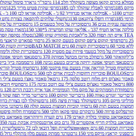
ממולא בקרם קקאו מצופה בשוקולד חלב 114 גרם
ד"ר גרארד סימול שוקולד חלב
מיקס 185ג'
מרסי לאבליז שוקולד לבן 185ג'
מרסי שקית פטיט מריר 125ג'
מרסי
יוגורט 100ג' - K
מילקה אוראו סנדוויץ' 92 ג' - K
מילקה אוראו לבן 100 ג' - K
קרמי 185ג'
פררו דופלו צ'וקנאט 130ג'
נחשולי שלוקים להקפאה בצורת נחש 280 מ"ל
הפתעה ענקית בנים 36 גרם
סוכריה על מקל בטעמים 15 גרם
סוכריה על מקל בט
מילקה אוראו חטיף 37ג' - K
ליאון שוקו חמישייה 5*30ג' 150ג'
מארז טסה מג
TEA אייס תה תפוח 320 מ"ל
אבקת נסקוויק שוקו 280ג'
נסטלה נסקפה קפה נמס 3 ב1
25 גרם
דפדפי קוקוס צ'יפס קוקוס בטעם קקאו 25 גרם
ווי סמארט קראנצי מנגו 0
ללא סוכר 60 גרם
סוכריות קשות 60 גרם BAD MATCH
סוכריות קשות WINTER 150 גרם Share pack
גרם
סוכריות על מקל בטעמי פירות עם מסטיק 120 גרם
סוכריות קולה ולימון 120 גרם
מ"ל
קוואקר 500 גרם
חלב מרוכז מבושל ממותק 370 גרם
סנאפי חטיפי אפונה יר
גרם
סנאפי חטיפי אפונה ירוקה פריכים בטעם גבינה 108 גרם
ממבה ביץ' בייטס 60
גרם
חטיף סטייל קוריאה אורז בטעם עוף פיקנטי 100 גרם
חטיף סטייל קוריאה א
גרם
BOULOS סוכריות דחוסות לבבות אדום לבן 500 גרם
BOULOS סוכריות דחוסות לבבות לבן ורוד 500 גרם
סאבור נאצ'וס דיפ מלוח רוטב סלסה 175 גרם
אל סאבור נאצ'ו בטעם צ'ילי חריף
800 גרם
אל סאבור נאצ'וס בטעם צ'ילי עם רוטב גבינה 175 גרם
חטיף דובאי חלב 
גרם
מזוודת הממתקים של מקס מלך הגומי
מייק אנד אייק רכבת הרים 120 גרם
גרם
ריטר יוגורט גאווה 100 גרם
ריטר קוקוס 100 גרם
ריטר מריר תפוז שקד 100 גרם
מדליוני מיקס 105 גרם
שוקולד בצורת פיצה 105 גרם
שוקולד לבן בצורת כדור 105 גר
חמוצות בטעם תות 60 גרם
זיזי קוביות חמוצות בטעם קולה 60 גרם
דגני בוקר 
קורנפלקס פרווה 500 גרם
קרם טופי פקאן חלבי 500 גרם
ממרח חלווה פיסטוק פרוו
גרם
סאמיאנג טופוקי בולדק קארבו 179 גרם קערה ורודה
ראמן סאמיאנג בולדק קארבו 
סאמיאנג בולדק חריף אקסטרים 70 גרם כוס אדום
נסקוויק אבקת בננה 350ג'
סוכריות חמוצות 60 גרם mystery
שלישיית וופל דובאי לבן 72 גרם
שלישיית וופל
גרם
פניני קראנץ מיקס מיני 150 גרם
טרנד ממתק בטעם מלון מתקלף גדול 135ג'