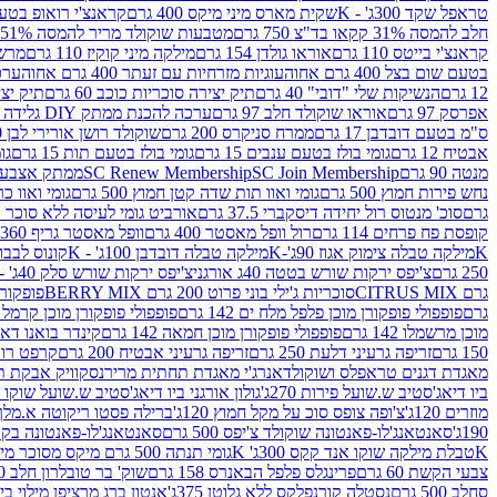
טראפל שקד 300ג' - K
שקית מארס מיני מיקס 400 גרם
קראנצ'י רואופ בטעם תו
חלב להמסה 31% קקאו בד"צ 750 גרם
מטבעות שוקולד מריר להמסה 51% קקאו פרווה בד"צ 750 גרם
קראנצ'י בייטס 110 גרם
אוראו גולדן 154 גרם
מילקה מיני קוקיז 110 גרם
מרשמלו 150 גר 
בטעם שום בצל 400 גרם אחוה
עוגיות מזרחיות עם זעתר 400 גרם אחוה
ערכה 
12 גרם
הנשיקות שלי "דובי" 40 גרם
תיק יצירה סוכריות כוכב 60 גרם
תיק יצירה
אפרסק 97 גרם
אוראו שוקולד חלב 97 גרם
ערכה להכנת ממתק DIY גלידה 43.5 גרם
ס"מ בטעם דובדבן 17 גרם
ממרח סניקרס 200 גרם
שוקולד רושן אורירי לבן 80 גרם
אבטיח 12 גרם
גומי בולז בטעם ענבים 15 גרם
גומי בולז בטעם תות 15 גרם
גומ
מנטה 90 גרם
SC Join Membership
SC Renew Membership
ממתק אצבעוני 7.5 
נחש פירות חמוץ 500 גרם
גומי ואוו תות שדה קטן חמוץ 500 גרם
גומי ואוו כרי
גרם
סוכ' מנטוס רול יחידה דיסקברי 37.5 גרם
אורביט גומי לעיסה ללא סוכר בטעם
קופסת פח פרחים 114 גרם
רול וופל מאסטר 400 גרם
וופל מאסטר גריף 360 גרם
K
מילקה טבלה צימוק אגוז 90ג'-K
מילקה טבלה דובדבן 100ג' - K
קונוס לבבות 
250 גרם
צ'יפס ירקות שורש בטטה 40ג אורגני
צ'יפס ירקות שורש סלק 40ג' -אורגני
גרם CITRUS MIX
סוכריות ג'ילי בוני פרוט 200 גרם BERRY MIX
פופקורן בט
גרם
פופפולי פופקורן מוכן פלפל מלח ים 142 גרם
פופפולי פופקורן מוכן קרמל 142 גרם
מוכן מרשמלו 142 גרם
פופפולי פופקורן מוכן חמאה 142 גרם
קינדר בואנו דארק ב
150 גרם
זריפה גרעיני דלעת 250 גרם
זריפה גרעיני אבטיח 200 גרם
קרפט רוטב ב
מאגדת דגנים טראפלס ושוקולד
אנרג'י מאגדת תחתית מריר
נסקוויק אבקת תות 0
ביו דיאג'סטיב ש.שועל פירות 270ג'
גולון אורגני ביו דיאג'סטיב ש.שועל שוקו 270ג'
מוזרים 120ג'
צ'ופה צופס סוכ על מקל חמוץ 120ג'
ברילה פסטו ריקוטה א.מלך 190ג
190ג'
סאנטאנג'לו-פאנטונה שוקולד צ'יפס 500 גרם
סאנטאנג'לו-פאנטונה בקופסה 0
K
טבלת מילקה שוקו אנד קקס 300ג' K
גומי תנתה 500 גרם מיקס מסוכר מיני תות בננה
צבעי הקשת 60 גרם
פרינגלס פלפל הבאנרס 158 גרם
שוק' בר טובלרון חלב 200ג'
סחלב 500 גרם
נסטלה קורנפלקס ללא גלוטן 375ג'
אנטון ברג מרציפן מילוי בייליס 75