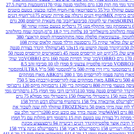
נד גומי מח תות 120 גרם נוזל
גומי סנטה ענקי 170ג'
מטבעות ברשת 27.5
שוקולד וניל 55 גרם
פרוטאין פרו-חטיף חלבון טבעוני בטעם בוטנים
חטיף דגנים גרנולה עם פירות יבשים 175גר'
חטיף דגנים
מארז שי לחנוכה סביבונצ'יק
בונ' פח משאית קריסמס 200 גרם
ממתק גומי מתקלף מנגו 75 גרם
לייס בטעם כמהין שחור 90
חב' 10 צלחות נייר ק.18 ס"מ-חנוכה שמח כחול/זהב
מארז סלסלה טסה מתוקה
ממרח לוטוס קראנצ'י 380
לג ומלאך שקית 75 גרם
סנטה וורלד סנטה קלאוס שקית 108
1ג'
קינדר סנטה קישוט עץ 3x15ג' 45ג'
שוקולד קינדר בצורת סנטה
 שלג 75ג'
קיט קט קריסמיס סנטה 45 ג'
סמארטיס קריסמיס סנטה 50
V
בונ' שוק' דמויות סנטה 160 גרם VOBRO
בונ' שוק'
לסטיק צבעוני 9 סמ
דן לגן 10 סביבון זהב 8.5
מונסטר גרין זירו פחית 500 מ"ל
מונסטר 500 מ"ל ULTRA
מונסטר
ABK מארז ממתקים
ABK מארז ממתקים ענק לקריסמיס (רכבת) מס' 5 750
סה בטעמי פירות 800 גרם
בזוקה ברי 120 גרם
בזוקה מיקס 120 גרם
ג'וסי
קינדר קריסמיס סנטה עומד 110ג'
הריבו דובי גומי חמוץ 175 גרם
הריבו גומי
ננה 150 גרם
טרולי מרשמלו 150 גרם
טרולי גומי ממולא 75 גרם
פרינגלס אדובאדה צילי 158 גרם
חטיף פרינגלס דבש חרדל 158
לוח שנה מיקי מאוס 50 גרם
FROZEN שוקולד לוח שנה לשבור את
שוק' סנטה בודד עם כובע וכיס 200גר'
ריטר חלב עם
י ממתק ג'ל בצורת עט בטעם תות 15 גרם
גומי דיפ מקלות עם ג'ל חמוץ
קינדר דגנים רביעייה 94 גרם
צעצוע מכונת
לח וינגרייט 158 גרם
פרינגלס ראנץ' 158 גרם
פרינגלס גבינה צ'דר 158
אוראו מארז שוקו 12 יח' 441.6 גרם
אוראו מארז תות 12 יח' 441.6