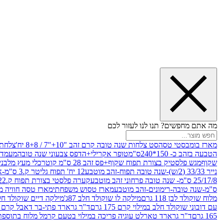
מה אתם מחפשים? תנו לנו לעזור לכם
מארז בומבסטי טסה
סט צלחות שנה טובה קרם זהב "10+"7 / 8+8 יח'
צלחת נייר 10" 
הטבעה בזהב כ- 150*240ס"מ
טופר אקרילי+הדפס צבעוני שנה טובה
מעמד עץ
שקוף
מגש פלסטיק בצורת תפוח שקוף+פס זהב 28 ס"מ קוטר
כלי מעץ מלבני 20*20 *6 +גב בצורת תפוח ג.20 ס"מ-שנה ט
נייר 33/33 (2/ש)-שנה טובה תפוח-זהב מוטבע
12 יח' תפוח גליטר ק.3 ס"מ-אדום
25/17/8 ס"מ- שנה טובה פרחוני זהב מוטבע
קערה פלסטי בצורת תפוח ק.22 ג.7 ס"מ
ס"מ-שנה טובה-רימונים-זהב מוטבע
מארז טסוש משפחתי
מארז טסה חוויה מ
מלוח שוקולד לבן 118 גרם
מילקה לו שוקולד חלב 87ג'
מילקה דיים שוקולד חלב קרמ
עם דובוני שוקולד חלב במילוי קרם 175 גרם
ד"ר גרארד פתי-בר דאבל קרם בסק
165 גרם
ד"ר גרארד טארלט עוגיה פריכה במילוי בטעם קרמל מלוח בתוספת פתיתי 