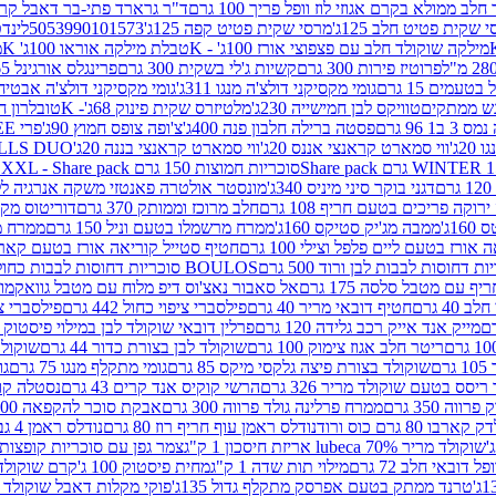
 ממולא בקרם אגוזי לוז וופל פריך 100 גרם
ד"ר גרארד פתי-בר דאבל קרם ב
 שקית פטיט חלב 125ג'
מרסי שקית פטיט קפה 125ג'
5053990101573
לינדט
מילקה שוקולד חלב עם פצפוצי אורז 100ג' - K
טבלת מילקה אוראו 100ג' K
מ
פרוטיז פירות 300 גרם
קשיות ג'לי בשקית 300 גרם
פרינגלס אורגינל 165 גרם
עמים 15 גרם
גומי מקסיקני דולצ'ה מנגו 311ג'
גומי מקסיקני דולצ'ה אבטיח 311ג
ש ממתקים
טוויקס לבן חמישייה 230ג'
מלטיזרס שקית פינוק 68ג'- K
טובלרון חלב 35ג
 96 גרם
פסטה ברילה חלבון פנה 400ג'
צ'ופה צופס חמוץ 90ג'
פרי FREE חטיף מלון קראנצ'י 20 גרם
2ג'
ווי סמארט קראנצי אננס 20ג'
ווי סמארט קראנצי בננה 20ג'
SKILLS DUO סוכריות על מקל בטעמי תפו
סוכריות חמוצות 150 גרם SOUR MADNESS XXL - Share pack
דגני בוקר סיני מיניס 340ג'
מונסטר אולטרה פאנטזי משקה אנרגיה ללא סוכר
וקה פריכים בטעם חריף 108 גרם
חלב מרוכז וממותק 370 גרם
דוריטוס מקסיק
1ג'
ממבה מג'יק סטיקס 160ג'
ממרח מרשמלו בטעם וניל 150 גרם
ממרח מרש
ורז בטעם ליים פלפל וצילי 100 גרם
חטיף סטייל קוריאה אורז בטעם קארבונרה 
BOULOS סוכריות דחוסות לבבות כחול לבן 500 גרם
 עם מטבל סלסה 175 גרם
אל סאבור נאצ'וס דיפ מלוח עם מטבל גוואקמולי 175 ג
40 גרם
חטיף דובאי מריר 40 גרם
פילסברי ציפוי כחול 442 גרם
פילסברי ציפו
מייק אנד אייק רכב גלידה 120 גרם
פרלין דובאי שוקולד לבן במילוי פיסטוק וקדאיף
ריטר חלב אגוז צימוק 100 גרם
שוקולד לבן בצורת כדור 44 גרם
שוקולד ח
ם
שוקולד בצורת פיצה גלקסי מיקס 85 גרם
גומי מתקלף מנגו 75 גרם
גו
ריסס בטעם שוקולד מריר 326 גרם
הרשי קוקיס אנד קרים 43 גרם
נסטלה קורנ
ה 350 גרם
ממרח פרלינה גולד פרווה 300 גרם
אבקת סוכר להקפאה 300 גרם
80 גרם כוס ורוד
נודלס ראמן עוף חריף רוז 80 גרם
נודלס ראמן 4 גבינות 80 גרם
שוקולד מריר 70% lubeca אריזת חיסכון 1 ק"ג
צמר גפן עם סוכריות קופצות ענב
 דובאי חלב 72 גרם
מילוי תות שדה 1 ק"ג
מחית פיסטוק 100 ג'
קרם שוקולד לשמר
טרנד ממתק בטעם אפרסק מתקלף גדול 135ג'
פוקי מקלות דאבל שוקולד 47 גרם