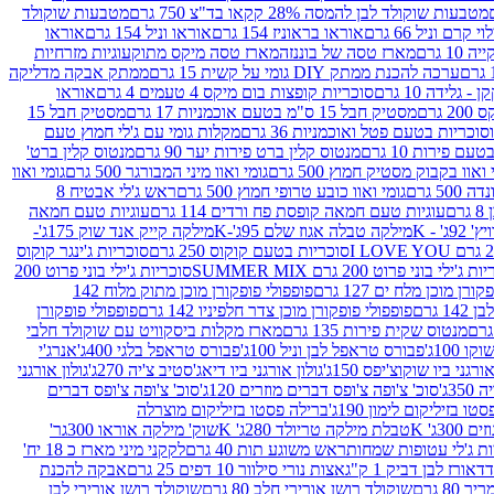
מטבעות שוקולד לבן להמסה 28% קקאו בד"צ 750 גרם
מטבעות שוקולד
קרם וניל 66 גרם
אוראו בראוניז 154 גרם
אוראו וניל 154 גרם
אוראו
1 גרם
מארז טסה של בוננזה
מארז טסה מיקס מתוק
עוגיות מזרחיות
ערכה להכנת ממתק DIY גומי על קשית 15 גרם
ממתק אבקה מדליקה
גלידה 10 גרם
סוכריות קופצות בום מיקס 4 טעמים 4 גרם
אוראו
 גרם
מסטיק חבל 15 ס"מ בטעם אוכמניות 17 גרם
מסטיק חבל 15
וכריות בטעם פטל ואוכמניות 36 גרם
מקלות גומי עם ג'לי חמוץ טעם
ם פירות 10 גרם
מנטוס קלין ברט פירות יער 90 גרם
מנטוס קלין ברט'
 ואוו בקבוק מסטיק חמוץ 500 גרם
גומי ואוו מיני המבורגר 500 גרם
גומי ואוו
50 גרם
גומי ואוו כובע טרופי חמוץ 500 גרם
ראש ג'לי אבטיח 8
ם
עוגיות טעם חמאה קופסת פח ורדים 114 גרם
עוגיות טעם חמאה
' - K
מילקה טבלה אגוז שלם 95ג'-K
מילקה קייק אנד שוק 175ג'-
סוכריות בטעם קוקוס 250 גרם
סוכריות ג'ינגר קוקוס
ג'ילי בוני פרוט 200 גרם SUMMER MIX
סוכריות ג'ילי בוני פרוט 200
רן מוכן מלח ים 127 גרם
פופפולי פופקורן מוכן מתוק מלוח 142
 גרם
פופפולי פופקורן מוכן צדר חלפיניו 142 גרם
פופפולי פופקורן
מנטוס שקית פירות 135 גרם
מארז מקלות ביסקוויט עם שוקולד חלבי
100ג'
פבורס טראפל לבן וניל 100ג'
פבורס טראפל בלגי 400ג'
אנרג'י
ורגני ביו שוקוצ'יפס 150ג'
גולון אורגני ביו דיאג'סטיב צ'יה 270ג'
גולון אורגני
3ג'
סוכ' צ'ופה צ'ופס דברים מוזרים 120ג'
סוכ' צ'ופה צ'ופס דברים
ו בזיליקום לימון 190ג'
ברילה פסטו בזיליקום מוצרלה
3ג' K
טבלת מילקה טריולד 280ג' K
שוק' מילקה אוראו 300גר'
ות ג'לי עטופות שמחות
ראש משוגע תות 40 גרם
לקקני מיני מארז כ 18 יח'
אורז לבן דביק 1 ק"ג
אצות נורי סילוור 10 דפים 25 גרם
אבקה להכנת
80 גרם
שוקולד רושן אורירי חלב 80 גרם
שוקולד רושן אורירי לבן