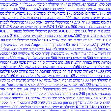
ינס ללא ת.סוכר 147ג'
גולון סנדוויץ' שוקולד ל.סוכר 250ג'
גולון דיאג'סטיב מוזלי 365
מסטיק חמוץ בטעם דובדבן לימון פסיפלורה 40 יחידות 328 גרם
בד"צ טורינו
 גרם
הריבו כוכבים 175 גרם
ריטר לבן סמרטיס 100 גרם
ריטר חלב סמרטיס 
 דיפ שמנת חמוצה ושום 280 גרם
קווסט עוגיית חלבון שוקולד צ'יפס
קווסט ע
וני 18 יח' 270 גרם
מרשמלו פרחים יאמס 160 גרם
מרשמלו לבבות יאמס 
טעם תות וניל 500 גרם BOULOS
ממתק מרשמלו מסולסל BOULOSתכלת לבן בטעם תות וניל 500 גרם
וניל 500 גרם BOULOS
ממתק מרשמלו מסולסל צבעוני BOULOSבטעם תות וניל 500 גרם
ופ סרירצ'ה חריף 567ג'
סוכריות סודה בצורת אבן נייר ומספרים 216 גרם
פס 
ם
עיד פרש דפי מנטה תות אדום 0.6 גרם
לארבי מרשמלו אבטיח 180ג'
לסטרס פירות יער 85 גרם
שוקולד Angel hair צמר גפן עם פיסטוק 150 גרם
כחול לבן 144 גרם
מקל סבא ורוד לבן 144 גרם
קלבי חטיף צ'יפס שוקולד 40 גרם
ושר שוקולד מריר 70% 90 גרם
ביצת קינדר קלאסי שלישייה 60 גרם
מסטיק א
ורוד פיני 500 ג
מרשמלו גולף כחול 500 גרם
מרשמלו גולף אדום 500 גרם
סוכ
כריות סודה בצורת חותמת 198 גרם
סוכריות סודה בצורת פיצה 180 גרם
מרשמ
ת שלם מיובש לבן 60ג'
טרנד לארבי תות שלם מיובש שוקו 60ג'
טרנד לארבי 
1 גרם
שקית שימחת תורה בינונית
תערובת להכנת צ'ורוס 500ג'
פילסברי 
ינדר הפי היפו חמישייה 105 גרם
צ'יטוס מק אנד צ'יז פליימינג הוט 160ג'
הריבו 
קולד תפוז 88 גרם
ריצ סנדביץ דאבל גבינה 67 גרם
ריצ סנדביץ דאבל לימון 67 גר
ב בוטנים 125ג'
אמ אנד אמס קריספי כחול 309ג'
אמ אנד אמס פאוצ' חום 125ג'- K
פופפולי פופקורן 240 גרם טבעי
פופפולי פופקורן 240 גרם חמאה אורגני
פופפולי פופקורן 240 גרם צדר צהוב
פופפולי פופקורן 240 גרם חמאה מופחת שומן
צ'ופה צ'ופס שערות סבתא מסטיק בטעם אבטיח 11 גרם
צופה צופס שער
 קרמל 200 גרם
לקקן ברווזון בטעם תות שדה 240 גרם
מארז 8 יח' לקקן ברבי 80 גרם
ROVELLI שוקולד חג שמח חום זהב חלב פרלינים 800 גרם
שופר 