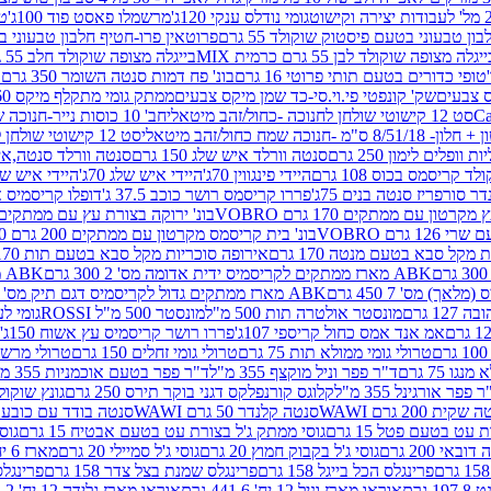
גומי נודלס ענקי 120ג'
מרשמלו פאסט פוד 100ג'
טר
ן טבעוני בטעם פיסטוק שוקולד 55 גרם
פרוטאין פרו-חטיף חלבון טבעוני בטעם 
יגלה מצופה שוקולד לבן 55 גרם כרמית MIX
בייגלה מצופה שוקולד חלב 55 גרם כרמית MIX
טופי כדורים בטעם תותי פרוטי 16 גרם
בונ' פח דמות סנטה השומר 350 גרם SORINI
קס צבעים
שק' קונפטי פי.וי.סי-כד שמן מיקס צבעים
ממתק גומי מתקלף מיקס 60 גרם
סט 12 קישוטי שולחן לחנוכה -כחול/זהב מיטאלי
חב' 10 כוסות נייר-חנוכה שמח כחול/זהב מיטאלי
ס"מ -חנוכה שמח כחול/זהב מיטאלי
סט 12 קישוטי שולחן לחנוכה -צבעוני
ות וופלים לימון 250 גרם
סנטה וורלד איש שלג 150 גרם
סנטה וורלד סנטה,איש ש
קריסמס בכוס 108 גרם
היידי פינגווין 70ג'
היידי איש שלג 70ג'
היידי איש שלג 50
דר סורפריז סנטה בנים 75ג'
פררו קריסמס רושר כוכב 37.5 ג'
דופלו קריסמיס איש
רטון עם ממתקים 170 גרם VOBRO
בונ' ירוקה בצורת עץ עם ממתקים 170 גרם OBRO
רם VOBRO
בונ' בית קריסמס מקרטון עם ממתקים 200 גרם VOBRO
10 סביבון פ
מקל סבא בטעם מנטה 170 גרם
אירופה סוכריות מקל סבא בטעם תות 170 גרם
ABK מארז ממתקים לקריסמיס ידית אדומה מס' 2 300 גרם
ABK מארז מתנה פעמון לקריסמיס מס' 1 200 גרם
ABK מארז ממתקים גדול לקריסמיס דגם תיק מס' 4 500 גרם
1 גרם
מונסטר אולטרה תות 500 מ"ל
מונסטר 500 מ"ל ROSSI
גומי לעי
אמ אנד אמס כחול קריספי 107ג'
פררו רושר קריסמיס עץ אשוח 150ג'
טרולי גומי ממולא תות 75 גרם
טרולי גומי זחלים 150 גרם
טרולי מרשמלו ב
ו 75 גרם
ד"ר פפר וניל מוקצף 355 מ"ל
ד"ר פפר בטעם אוכמניות 355 מ"ל
 פפר אורגינל 355 מ"ל
קלוגס קורנפלקס דגני בוקר תירס 250 גרם
גונץ שוקולד 
שקית 200 גרם WAWI
סנטה קלנדר 50 גרם WAWI
סנטה בודד עם כובע 80 גרם WAWI
עט בטעם פטל 15 גרם
גוסי ממתק ג'ל בצורת עט בטעם אבטיח 15 גרם
גוס
ובאי 200 גרם
גוסי ג'ל בקבוק חמוץ 20 גרם
גוסי ג'ל סמיילי 20 גרם
מארז 6 יח' תיבת אוצר פלסטיק
פרינגלס הכל בייגל 158 גרם
פרינגלס שמנת בצל צדר 158 גרם
פרינגלס מ
גרם
אוראו מארז וניל 12 יח' 441.6 גרם
אוראו מארז גלידה 12 יח' 331.2 גרם