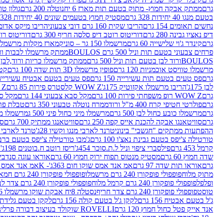
גרם
ממתק אבקה חמוץ- מתוק בטעם תות מארז 6 יח
נוטלה 200 גרם
גולון טוו
בטעם מנגו 40 יחידות 328 גרם
מסטיק חמוץ בטעמים שונים 40 יחידות 328 גרם
נחשים תאומים 154 גרם
הריבו שקית 160 גרם דובי צבעוני
הריבו מיקס אדומים 175
דיפ נאציו גבינה 280 גרם
דוריטוס רוטב דיפ סלסה חריף 300 גרם
דוריטוס רוטב
גרם
קינדר ג'וי שלישייה 60 גרם
מרשמלו 150 גר – סוניק
מארז מקלות מרשמלו יאמס צבע
פרחים צבעוני בטעם תות וניל 500 גרם BOULOS
ממתק מרשמלו לבבות ורוד לבן ב
BOULOSורוד לבן בטעם תות וניל 500 גרם
ממתק מרשמלו כריות ורוד,לבן בטעם תות 
מרשמלו טוויסט אוכמניות 120 גרם
פופין מרשמלו 3D תות שדה 100 גרם
קטש
גרם
פס טעים בטעם תות עשירייה 150 גרם
פס טעים בטעם אבטיח עשירייה 150 גר
לבן 175ג'
הריבו מרשמלו אקזוטיק 175ג'
WOW Z קלסטרס פירות 85 גרם
WOW Z ק
גרם
WOW Z רופ משפחתי פירות 100 גרם
מקל סבא צבעוני 144 גרם
מקל סבא 
גרם
פולרטי חטיפי קרח 400 מ"ל ורוד
ממרח נוטלה טבעוני 350 גרם
טבלת פררו ר
גרם
מרשמלו כובע כחול לבן 500 גרם
מרשמלו מיני כחול פיני 500 ג
מרשמלו מיני 
גרם
סוויטאנגו אבקה להכנת אייס קפה 250 גרם
סוויטאנגו ממתיק 700 גרם
סו
ההפתעות ממתקים "חגשבי" בינוני
טרנד לארבי מנגו וקשיו 28ג'
טרנד לארבי תו
טורטילה צ'יפס בטעם גבינת נאצ'ו 100 גרם
ג'מבו טורטילה צ'יפס בטעם ברביקיו 00
קרמל 453 גרם
פילסברי ציפוי וניל ל.ת.סוכר 454ג'
ריסז רוטב ח.בוטנים 198ג'
ק
שדה חמוץ 60 גרם
מסטיק מנטוס תפוח ירוק חמוץ 60 גרם
אוראו עוגה סנדביץ שו
גרם
אוראו תות שדה 97 גרם
אמ אנד אמס שוקו חום 363ג'- K
אמ אנד אמס צהו
מתוק מלוח
פופפולי פופקורן 240 גרם מרשמלו
פופפולי פופקורן 240 גרם חמאה סינמה
ופלפל
פופפולי פופקורן 240 גרם קרמל מלוח
פופפולי פופקורן 240 גרם צדר לבן
טוסט
פופפולי פופקורן 240 גרם צדר חריף
נסטלה 8יח אבקת שוקו מרשמלו 193.6ג'
ג'ל בטעם אבטיח 156 גרם
לקקן ג'ל בטעם קולה 156 גרם
לקקן בטעם גלידת שוקו
אנד אייק פטל כחול חמוץ 120 גרם
ROVELLI שוקולד בעיצוב דבורה פרלינים 800 גרם