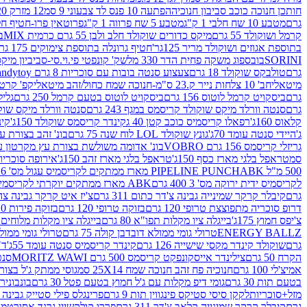
חותכן חנוכה כוכב סביבון חנוכיה
הפתעה 10 פנס לד צבעוני 9 סמ
12 מזרק 20 מל' לעבודות יצירה וקישוט
גרם
מטבע 10 שח חלבי 1 ק"ג
מטבע 5 שח פרווה 1 ק"ג
פרוטאין פרו-חטיף חלבו
קרמל ושוקולד 55 גרם
מיקס כדורים שוקולד חלב ולבן 55 גרם כרמית MIX
בי
בתוספת אגוזים ושוקולד מריר 125גר'
חטיף גרונלה בתוספת צימוקים 175 גר'
SORINI
בובספוג משקה פחית הדר 330 מל
שק' קונפטי פי.וי.סי-סביביון מי
גרם
טולבקס שוקולד 18 גרם
צעצוע סנטה בובות עם סוכריות 8 גרם Candytoy
מיטאלי
חב' 10 צלחות נייר ק.23 ס"מ-חנוכה שמח כחול/זהב מיטאלי
קפ' קרטון + חלון- 8/51/18 
גרם
ביסקויט קרמל לוטוס 156 גרם
ביסקויט לוטוס בטעם קרמל 250 גרם
גלילי
גרם
סנטה וורלד מיקס שוקולד קריסמס במגף 243 גרם
סנטה וורלד מיקס שוקולד 
קלאוס 160ג'
רפאלו קריסמיס כוכב קטן 40 ג
קינדר קריסמס שוקולד 150ג'
קינ
ג'
היידי סנטה עומד 70ג'
גונץ שוקולד LOL לוח שנה 75 גרם
בונ' זהב בצורת עץ מק
גריזלי קריסמס 156 גרם VOBRO
בונ' אדומה משולשת בצורת עץ מקרטון עם שרי 126 ג
סמ
טראפל בלגי מארז כסף 150ג'
טראפל בלגי מארז זהב 150ג'
אירופה סוכריות 
500 מ"ל PIPELINE PUNCH
ABK מארז ממתקים לקריסמיס עגול מס' 6 300 גרם
לקריסמיס ידית ירוקה מס' 3 400 גרם
ABK מארז ממתקים יוקרתי לקריסמיס (מלאך) מס' 7 450 גרם
גרם
קיבלר קרקר שמינייה גבינה צ'דר כתום 311 גרם
צ'יז איט קרקר גבינה צהובה 27
דרופ סוכריה מתפוצצת טרופי 120 גרם
בזוקה טרופי 120 גרם
בזוקה פירות 120 גרם
צ'יפס חמוץ 175ג'
בייגלה ציו מקלות תפו"א 80 גרם
בייגלה ציו מקלות מלוחים 100 גרם
ENERGY BALLZ
טרולי גומי ממולא דובדבן קולה 75 גרם
טרולי גומי ממולא מנג
גרם
שוקולד קינדר מקסי שישייה 126 גרם
קינדר קריסמיס סנטה עומד 55ג'
ד"ר
הקרח 50 גרם
צילינדר אייסקונפקט קריסמס 500 גרם MORITZ WAWI
סנטה 
אמיצ'לי 100 גרם
חנוכיה פח זהב חנוכה שמח 25X14 סמ
גוסי ממתק ג'ל בצורת 
בטעם תות 30 גרם
גומי דיפ מקלות עם ג'ל חמוץ בטעם פטל 30 גרם
בונבונירה ד
מזל+סוכריות
לקקן סיסי סטיקס פינגווין תות 9 גרם
פרינגלס פילי סטייק גבינה 158 גרם
גרם
קיבלר קרקר שמינייה קלאב צ'דר 311 גרם
פררו קולקשיין גרנד אסורטמנט 197.8 