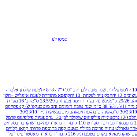
סמסו לנו
סט צלחות שנה טובה לבן זהב "10+"7 / 8+8 יח'
מפת שולחן אלבד -
חבק נייר לצלחת- 10 יח
קופסא מהודרת לעוגת אינגליש +חלון
 ס"מ
מגש עץ בצורת רימון צבע זהב 28.5/29 ס"מ
חב' 16 מפיות
-שנה טובה-רימונים-זהב מוטבע
קפ' ל6 קאפקייקס
שקית נייר 30/23/10
12 גרם
עוגיות פיליפינוס שוקולד לבן 120 גרם
עוגיות פיליפינוס קרמל
מארז לב ריטר ספורט 110 גרם
ד"ר גרארד פתי-בר שוקו בר בסקוויט
רד טארלט עוגיה פריכה במילוי בטעם קפה בתוספת פתיתי קקאו קלויים
קו ממולא בקרם בטעם וניל 216 גרם
ד"ר גרארד מאסטר פיס וופל