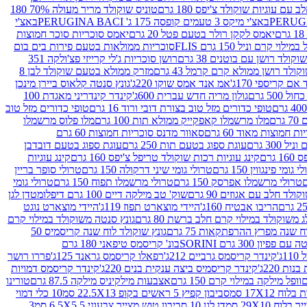
עם עוגיות שוקולד צ'יפס 180 גרם
טוניס שוקולד מריר מעולה 70% 180
באצ'י מיקס 3 טעמים קופסה 175 ג' PERUGINA BACI
באצ'י
יאמס לקקן רולר בטעם פטל 20 גרם
יאמס סוכריות סוכר חמוצות
לוי קרם וניל 150 גרם FLIS
סוכריות ממולאות בטעם פירות בים בום
קולד רושן עם בוטנים 38 גרם
רושן סוכריות ג'לי קרייזי פצ'ולקה 351
ולד רושן ממולא קרם קרמל 43 גרם
מזרק ממולא בטעם שוקולד לבן 8
ם קריספי 170ג'
אמ אנד אמס שוקו 220ג'
גונץ סנטה קלאוס ביירן מינכן
 500 גרם
גולון מריה חדש עברית 600ג'
קינדר קינדריני מאגדת 100
טופי כדורים מזל טוב בצורת דובי ורוד 16 גרם
טופי כדורים מזל טוב
רם
מלו מרשמלו קאפקייק ממולא תות 100 גרם
מלו פלוס מרשמלו
 חמוצות מאוד 60 גרם
סאוור מדנס סוכריות חמוצות 60 גרם
300 גרם
עוגת ספוג בטעם תות 250 גרם
עוגת ספוג בטעם דובדבן
גרם
קינג עוגיות רכות שוקולד טריפל צ'יפס 160 גרם
קינג עוגיות
 גומי פינגווין 150 גרם
טרולי גומי שיני דרקולה 150 גרם
טרולי סופר בריין
טרולי מרשמלו אפרסק 150 גרם
טרולי מרשמלו תפוח 150 גרם
טרולי גומי
לד חלב עם אגוזים 90 גרם
שוק' טב מילקה דיים 100 גרם דיפלומט
דן לגן
הריבו אבטיח 160ג'
היידי מוצארט תפוז 119ג'
היידי מוצארט נוגט
 משוקולד במילוי קרם חלב ברשת 80 גרם
גונץ סנטה משוקולד במילוי קרם
ח שנה מפרץ ההרפתקאות 75 גרם
גונץ שוקולד לוח שנה קריסמיס 50
יון 300 גרם SORINI
בונ' קריסמס טיפאני 180 גרם
ג'
קינדר קריסמס גרביים 212ג'
רפאלו קריסמס גראנד 125ג'
פררו רושר
ת 220ג'
קינדר קריסמיס ביצה ענקית בנים 220ג'
קינדר קריסמס דמויות
וופל מילקה במילוי קרם 150 גרם
אצבעות מילקיניס מילקה 87.5 גרם
טורינו
סביבון קפיץ 5 ראשים בקופ 22.5X13 סמ
10 כלי דמוי
דן לגן 10 סביבון טוש מצייר צבעוני 6.5X5.5 סמ
3