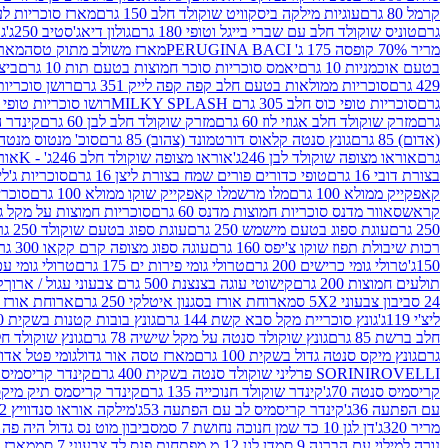
קרמל 80 גרם
עוגיות מילקה ביסקוויט שוקולד חלב 150 גרם
מארז סוכריות לעיס
גרם
טוניס שוקולד חלב עם שברי בייגל וטופי 180 גרם
גולון דיאג'סטיב 250ג'
גו
מריר 70% קופסה 175 ג' PERUGINA BACI
מארז משולב מתוק טסה
מארז
בטעם אוכמניות 10 גרם
יאמס סוכריות סוכר חמוצות בטעם תות 10 גרם
ביצת
429 גרם
סוכריות ממולאות בטעם חלב קפה קפה לייק 351 גרם
רושן סוכריות ג'לי 
גרם
סוכריות טופי כוס חלב 305 גרם MILKY SPLASH
רושו סוכריות טופי חלב 
גרם
מזרק שוקולד חלב אגוזי לוז 60 גרם
מזרק שוקולד חלב לבן 60 גרם
קינדר הפי
(אדום) 85 גרם
גונץ סנטה קלאוס דורטמונד (צהוב) 85 גרם
סוכ' מנטוס מנטה 29.7 גר
גרם
אוראו מצופה שוקולד לבן 246ג'
אוראו מצופה שוקולד חלב 246ג' - K
אוראו
בצורת דובי 16 גרם
טופי כדורים פורים שמח בצורת ליצן 16 גרם
סוכריות ג'לי ב
קאפקייק ממולא 100 גרם
מלו מרשמלו קאפקייק שוקו ממולא 100 גרם
סוכריות ג
קראש
סאוור מדנס סוכריות חמוצות מדנס 60 גרם
סוכריות חמוצות על מקל גולגולת
250 גרם
עוגת ספוג בטעם מישמש 250 גרם
עוגת ספוג בטעם שוקולד 250 גרם
רכות שיבולת תפוז שוקו צ'יפס 160 גרם
עוגה ספוג מצופה קרם קקאו 300 גרם
150ג'
טרולי גומי כרישים 200 גרם
טרולי גומי פירות ים 175 גרם
טרולי גומי עכברים
תולעים חמוצות 200 גרם
קישוטי עוגה בצנצנת 500 גרם צבעוני עגול / ארוך
ק
24 סביבון צבעוני 5X2 סמ
ארוחת אורז בסגנון איטלקי 250 גרם
ארוחת אורז בסגנ
ליצ'י 119ג'
גונץ סוכריית מקל סבא קשת 144 גרם
גונץ בובות קטנות בשקית 100 גרם
חלב ברשת 85 גרם
גונץ שוקולד סנטה על מקל שישיה 78 גרם
גונץ שוקולד חלב ס
גרם
גונץ מיקס סנטה גדול בשקית 100 גרם
מארז טסה אור גדול
גומי פטל אדום 
ROVELLI פרליני שוקולד סנטה בשקית 400 גרם
SORINI
קינדר קריסמיס מיק
קריסמיס סנטה 70ג'
קינדר שוקולד חנוכייה 135 גרם
קינדר קריסמס תיק מיקס 193
עם הפתעה 36ג'
קינדר קריסמיס לב עם הפתעה 53ג'
מילקה אוראו סנדוויץ 92 גרם
מריר 320ג'
דן לגן 10 כד שמן חנוכה נחושת 7 סמ
סביבון מוט נס גדול היה פה ברש
נורה למילוי עם הברגה 9 סמ
דן לגן 12 מ.מפתחות פנס לד צבעוני 7 סמ
מארז 3 מזרקים לאפייה ולבישול 10 מל'