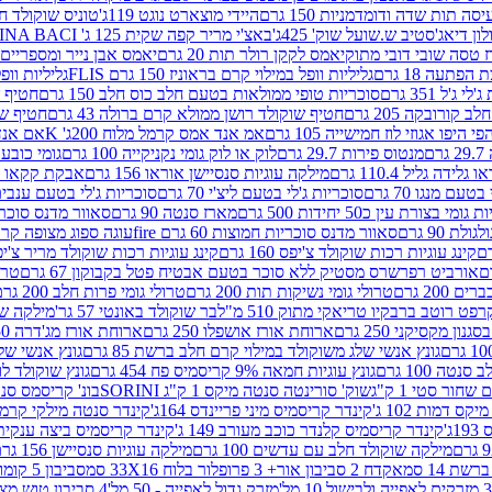
ה תות שדה ודומדמניות 150 גרם
היידי מוצארט נוגט 119ג'
טוניס שוקולד חלב 
לון דיאג'סטיב ש.שועל שוק' 425ג'
באצ'י מריר קפה שקית 125 ג' PERUGINA BACI
 טסה שובי דובי מתוק
יאמס לקקן רולר תות 20 גרם
יאמס אבן נייר ומספריים 18 גרם
 הפתעה 18 גרם
גליליות וופל במילוי קרם בראוניז 150 גרם FLIS
גליליות וופל במי
ג'ל 351 גרם
סוכריות טופי ממולאות בטעם חלב כוס חלב 150 גרם
חטיף שו
קורובקה 205 גרם
חטיף שוקולד רושן ממולא קרם ברולה 43 גרם
חטיף שוק
 היפו אגוזי לוז חמישייה 105 גרם
אמ אנד אמס קרמל מלוח 200ג' K
אם אנד א
ם
מנטוס פירות 29.7 גרם
לוק או לוק גומי נקניקייה 100 גרם
גומי כובע כחול
 גלידה גליל 110.4 גרם
מילקה עוגיות סנסיישן אוראו 156 גרם
אבקת קקאו 400 גרם
טעם מנגו 70 גרם
סוכריות ג'לי בטעם ליצ'י 70 גרם
סוכריות ג'לי בטעם ענבים 70 ג
ומי בצורת עין כ50 יחידות 500 גרם
מארז סנטה 90 גרם
סאוור מדנס סוכריות
 90 גרם
סאוור מדנס סוכריות חמוצות 60 גרם fire
עוגה ספוג מצופה קרם וניל 
קינג עוגיות רכות שוקולד צ'יפס 160 גרם
קינג עוגיות רכות שוקולד מריר צ'יפס 160 
אורביט רפרשרס מסטיק ללא סוכר בטעם אבטיח פטל בקבוקון 67 גרם
טרולי
 200 גרם
טרולי גומי נשיקות תות 200 גרם
טרולי גומי פרות חלב 200 גרם
רפט רוטב ברבקיו טריאקי מתוק 510 מ"ל
בר שוקולד באונטי 57 גר'
מילקה שוקו
ון מקסיקני 250 גרם
ארוחת אורז אושפלו 250 גרם
ארוחת אורז מג'דרה 250 גרם
גונץ אנשי שלג משוקולד במילוי קרם חלב ברשת 85 גרם
גונץ אנשי שלג
נטה 100 גרם
גונץ עוגיות חמאה 9% קריסמיס פח 454 גרם
גונץ שוקולד לו
שחור סטי 1 ק"ג
שוק' סורינטה סנטה מיקס 1 ק"ג SORINI
בונ' קריסמס סנטה עם פפ
ס דמות 102 ג'
קינדר קריסמיס מיני פריינדס 164ג'
קינדר סנטה מילקי קרמל 110
ג'
קינדר קריסמיס קלנדר כוכב מעורב 149 ג'
קינדר קריסמיס ביצה ענקית בנו
מילקה שוקולד חלב עם עדשים 100 גרם
מילקה עוגיות סנסיישן 156 גרם
ת 14 סמ
אקדח 2 סביבון אור+ 3 פרופלור בלוח 33X16 סמ
סביבון 5 קומות בלוח 17X12 סמ
מזרק גדול לאפייה - 50 מל'
4 סביבון טוש מצייר בלוח 29X10 סמ