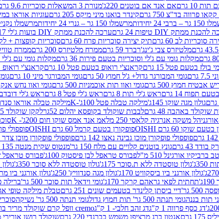
ת 10 גרם
אם אנד אם בוטנים 220ג'
מנורת 3 המשאלות סוכריות 9.6 גרם
קינדר בואנו מיני מיקס 205 גרם
עוגיות אוראו במילוי 
– ברבי 24 יחידות
מרשמלו 150 גר – גנרי 24 יחידות
מרשמלו נקניקייה 0
להכנת ממתק DIY טיפות 24 גרם
ערכה להכנת ממתק DIY בועות ג'לי 17 גרם
 סוכריות לב 60 גרם
תיק יצירה סוכריות פרח 60 גרם
סוכריות קופצות + לקקן - 
מלטיזרס צבי ג'ינג'רברד 59 גרם
ממרח מלטיזרס 200 גרם
ממרח טוויקס 200
מקלות גומי עם ג'לי וסוכריות בטעם פירות 36 גרם
מקלות גומי עם ג'לי וס
י בולז בטעם פטל 15 גרם
קראנצ'י רואופ בטעם פטל 10 גרם
קראנצ'י רואופ בטע
גרם
גומי המבורגר גדול+ ג'ל חמוץ 50 גרם
גומי המבורגר מיני 10 גרם
גומי
ש אבטיח חמוץ 500 גרם
גומי ואוו תות אוכמניות 500 גרם
גומי ואוו נחש אנקונדה 0
 תפוח 14 גרם
ראש ג'לי תות 8 גרם
ראש ג'לי פטל 8 גרם
ראש ג'לי דובדבן 8 גר
גולון מגה שוקו 145ג'
מילקה טבלה פטל 100ג'-K
מילקה טבלה אוראו סנדוויץ' 92ג
שוקולד באהבה 48 גרם
לבבות שוקולד בקופסא יהלום 52גר
לקקן שוקולד 25 גרם I LOVE YOU
הל משקה אנרגיה קלאסי 250 מל
אמ אנד אמס שוקו חום 200ג'- K
סוכריות 
עם שוקו 60 גרם OISHI
פופקורן בטעם קרמל 60 גרם OISHI
פופפולי פופקו
פופפולי פופקורן מוכן גבינה נאצו 142 גרם
פופפולי פופקורן מוכן צדר לבן 142
ודד 43 גרם
גונץ בוטנים קלויים עם מלח 150 גר'
מנטוס שקית מנטה 135 גרם
רביקיו אורגינל 510 מ"ל
פבורס טראפל לבן פיסטוק 100ג'
פבורס טראפל שוקו 
35ג'
גולון טוסטדה ללא ת.סוכר 175ג'
גולון טוסטדה ללא סוכר 350ג'
גולון א
גולון אורגני ביו ביסקוויט 170ג'
גולון מגה סנדוויץ' 250ג'
גולון אורגני ביו מריה 50
'
תחתית לפאי גראהם קרקר 170ג'
גומי וידאל תות סוכר 500 גר'
ברילה פסט
50 גר'
דיי ביסתן קלינדר בטעמים שונים 251 גרם
טבלת מילקה טופי אגוזים 00
גומי תנתה 500 גר' תות חמוץ גדול
גומי תנתה 500 גר' נשיקה
סוכרי
דג כסף פרווה 1 ק"ג
דג זהב חלבי- 1 ק"ג
cremo וופל קרם שוקולד מריר בודד
1 גרם
אנטון ברג מרציפן משמש בברנדי 220 גרם
שוקולד רושן אורירי מריר 