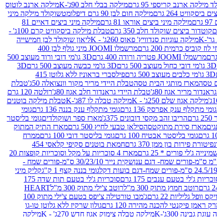
 מילקה ארנב קריספי 95 גרם
מילקה בבלי חלב 90ג'-K
מילקה ארנב לוטוס
ביסקוויט 264 גרם
מילקה חום לבן 90 גרם דיפלומט
שוקולד מילקה מיני
ם
מילקה מיני ביצים אוראו 81 גרם
מילקה מיני ביצים דאיים 81
קוטדור ביצים שוקולד חלב 350 גרם
טבלת מילקה ביסקוויט קרם 100ג' -
מילקה עוגיות סנדוויץ' פאוס 260ג' - K
ליאון שוקולד לבן חמישייה
 קוביס כרמית 200 גרם
מרשמלו JOOMI מיני גולף לבן 400
מרשמלו JOOMI פטריה ורודה 400 גרם
3D גו'מי דובי ורוד מעוצב 500
3D גו'מי דובי כחול מעוצב 500 גרם
3D גו'מי כבשה מעוצב 500 גרם
3D
3D גו'מי כלבים מעוצב 500 גרם
פילסברי בראוניז ללא גלוטן 415
 טסה
מארז מותגי הבית טסה
טבלת היידי מריר מקור וונצואלה 50ג'
טבלת
אנדור מריר אגוז 80ג'
טבלת היידי גראנדור חלב אגוז 80ג'
רולטה 120 גרם
מילקה אגוז שלם 250ג' - K
מילקה טבלה לו 87ג'-K
טבלת מילקה בוטנים
גומי מתקלף ענק אפרסק 136 גרם
גומי מתקלף ענק בננה 136 גרם
גומי
רם
הריבו זהב מקסי דובונים 375ג'
מארז ספר ושוקולדים
גומי בליסטר
גים
מארז סירת מתוקטסה
סילאן טבעי לחיץ 500 גרם
מארז התיק המתוק
גומי בליסטר אבטיח 100 גרם
גומי בליסטר דובי 100 גרם
ממרח
פיטורת פירות בון ממן 370 גרם
חמאת בוטנים סקיפי קלאסי 454
נייה ג'לי פורים * 25 גרם
מארז 4 סוכריות על מקל וסוכריות קופצות 20
שקית נייר 30/23/10 ס"מ-פורים שמח -
גומי בננה קצף 1 ק"ג
קליק מיני
כריות ג'לי בטעם ענבים 175 גרם
סוכריות ג'לי בטעם תות שדה 175
רוטב חמוץ מתוק 300 מ"ל
רוטב צ'ילי מתוק 300 מ"ל
HEART
קס וופל גליליות 22 גרם
ג'מבו טורטילה צ'יפס בטעם צ'ילי מתוק 100
ק ראמן פיקנטי להכנה מהירה 120 גרם
גולון שרקיז ללא גלוטן טו-גו
וגת גבינה 300ג'-K
מילקה טבלה צימוק אגוז חדש 270ג' - K
מילקה