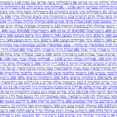
לד מילקה בון בון אוראו 86 גרם
מילקה ביצה אוראו עם כפית 128 גרם
שוקולד
גיות מילקה סנסיישן קקאו 156ג' - K
מילקה מיני ביצים חלב 81 גרם
מילקה ביצים 
 81 גרם
מילקה מיני ביצים ביסקוויט 81 גרם
מילקה ביצה מילוי מיני ביצים 97 גר
 ביצה מילוי קרם רביעייה 124 גרם
קוטדור מיני ביצים שוקולד מריר 100 גרם
די מאונטן פטל 100ג'
טבלת מרסי אגוזים 100ג'
שוקולד מילקה טבלה ג'לי 250 גר'-K
 דובאי שוקולד חלב פיסטוק וקדאיף 145 גרם
קוביות אפיפית במילוי קרם אגוזי לוז
מרשמלו JOOMI לב אדום 400 גרם
מרשמלו JOOMI בננה 400 גרם
3D גו'מי נקניקיה מעוצב 500 גרם
3D גו'מי צי'פס מעוצב 500 גרם
3D גו'מי אפרוחים מעוצב 500 גרם
3D גו'מי דגים מעוצב 500 גרם
ז חגיגי טסה
מארז שי מתוק - שפע טסה
מארז אלגנט טסה
מארז ענק ממתקים
די גראנדור מריר שקד 80ג'
טבלת היידי גראנדור חלב שקד 80ג'
טבלת היידי גר
נדס שברי עוגיות 120 גרם
קינדר מקסי 100 גרם
בר טובלרון שקד כחול 100ג'
לב 90ג'-K
מילקה טבלה יוגורט 100ג' - K
מילקה טבלה שברי אגוז 90ג'-K
קרס ח.בוטנים חמישייה קרימי 182.5ג'
ריץ קרקר 200 גרם
שוקולד מרסי מריר 250 ג
מארז טסה מנות קלאסי
מארז טסה מתוק מתמיד
מארז ים של מות
יסטר עכביש 100 גרם
גומי בליסטר פיצה 100 גרם
גומי בליסטר מילקשייק 100 גרם
2 גרם
למקה מרציפן 54% 200 גרם
למקה מרציפן 38% 200 גרם
קונ
נדר טריס חמישייה 102.5 גרם
מפת שולחן פורים כ 274*137 סמ ניילון
מארז שמי
חב' 20 שקית צלופן 36*17 ס"מ-מסכה-זהב
שקית נייר לבקבוק 11/11/36 ס"מ ס"מ-פורים שמח- דגם ענן
קופ' קרטון חלון 18/15/8 ס"מ -פורים שמח-דגם בועות דקל
שקית קרטון 24.5/19/8 ס"מ-פורים שמח-דגם בועות דקל
שוקולד לבן 120 גרם
מארז טסה פאן
סוכריות ג'לי בטעם פטל 175 גרם
סו
רוטב טריאקי שומשום 300 מ"ל
רוטב טריאקי 300 מ"ל
רוטב סאטה 240 גרם
HEART שוקולד לבבות צבע זהב 500 גרם
סניקרס וופל גליליות 22 גרם
טווי
רמל מלוח 160 גרם
קינג עוגיות רכות שוקולד מריר צ'יפס חלבון 160 גרם
מר
ם
קינדר שוקולד מיני פרנדס 120 גרם
קינדר הפי מומנטס 161 גרם
מילקה ע