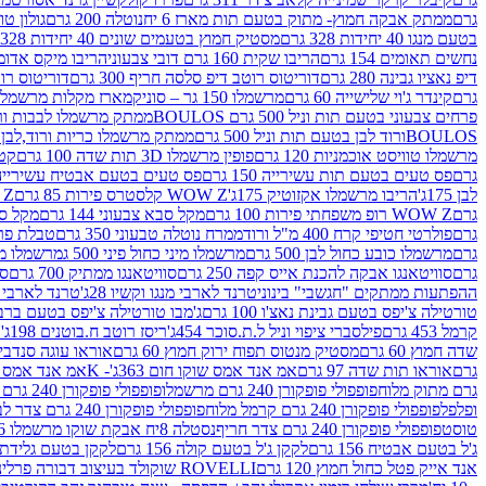
גרם
ממתק אבקה חמוץ- מתוק בטעם תות מארז 6 יח
נוטלה 200 גרם
גולון טוו
בטעם מנגו 40 יחידות 328 גרם
מסטיק חמוץ בטעמים שונים 40 יחידות 328 גרם
נחשים תאומים 154 גרם
הריבו שקית 160 גרם דובי צבעוני
הריבו מיקס אדומים 175
דיפ נאציו גבינה 280 גרם
דוריטוס רוטב דיפ סלסה חריף 300 גרם
דוריטוס רוטב
גרם
קינדר ג'וי שלישייה 60 גרם
מרשמלו 150 גר – סוניק
מארז מקלות מרשמלו יאמס צבע
פרחים צבעוני בטעם תות וניל 500 גרם BOULOS
ממתק מרשמלו לבבות ורוד לבן ב
BOULOSורוד לבן בטעם תות וניל 500 גרם
ממתק מרשמלו כריות ורוד,לבן בטעם תות 
מרשמלו טוויסט אוכמניות 120 גרם
פופין מרשמלו 3D תות שדה 100 גרם
קטש
גרם
פס טעים בטעם תות עשירייה 150 גרם
פס טעים בטעם אבטיח עשירייה 150 גר
לבן 175ג'
הריבו מרשמלו אקזוטיק 175ג'
WOW Z קלסטרס פירות 85 גרם
WOW Z ק
גרם
WOW Z רופ משפחתי פירות 100 גרם
מקל סבא צבעוני 144 גרם
מקל סבא 
גרם
פולרטי חטיפי קרח 400 מ"ל ורוד
ממרח נוטלה טבעוני 350 גרם
טבלת פררו ר
גרם
מרשמלו כובע כחול לבן 500 גרם
מרשמלו מיני כחול פיני 500 ג
מרשמלו מיני 
גרם
סוויטאנגו אבקה להכנת אייס קפה 250 גרם
סוויטאנגו ממתיק 700 גרם
סו
ההפתעות ממתקים "חגשבי" בינוני
טרנד לארבי מנגו וקשיו 28ג'
טרנד לארבי תו
טורטילה צ'יפס בטעם גבינת נאצ'ו 100 גרם
ג'מבו טורטילה צ'יפס בטעם ברביקיו 00
קרמל 453 גרם
פילסברי ציפוי וניל ל.ת.סוכר 454ג'
ריסז רוטב ח.בוטנים 198ג'
ק
שדה חמוץ 60 גרם
מסטיק מנטוס תפוח ירוק חמוץ 60 גרם
אוראו עוגה סנדביץ שו
גרם
אוראו תות שדה 97 גרם
אמ אנד אמס שוקו חום 363ג'- K
אמ אנד אמס צהוב
גרם מתוק מלוח
פופפולי פופקורן 240 גרם מרשמלו
פופפולי פופקורן 240 גרם חמאה סינמה
ופלפל
פופפולי פופקורן 240 גרם קרמל מלוח
פופפולי פופקורן 240 גרם צדר לבן
טוסט
פופפולי פופקורן 240 גרם צדר חריף
נסטלה 8יח אבקת שוקו מרשמלו 193.6ג'
ג'ל בטעם אבטיח 156 גרם
לקקן ג'ל בטעם קולה 156 גרם
לקקן בטעם גלידת שוקו
אנד אייק פטל כחול חמוץ 120 גרם
ROVELLI שוקולד בעיצוב דבורה פרלינים 800 גרם