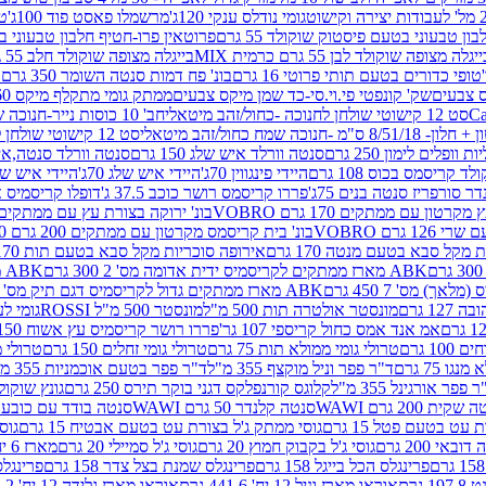
גומי נודלס ענקי 120ג'
מרשמלו פאסט פוד 100ג'
טר
ן טבעוני בטעם פיסטוק שוקולד 55 גרם
פרוטאין פרו-חטיף חלבון טבעוני בטעם 
יגלה מצופה שוקולד לבן 55 גרם כרמית MIX
בייגלה מצופה שוקולד חלב 55 גרם כרמית MIX
טופי כדורים בטעם תותי פרוטי 16 גרם
בונ' פח דמות סנטה השומר 350 גרם SORINI
קס צבעים
שק' קונפטי פי.וי.סי-כד שמן מיקס צבעים
ממתק גומי מתקלף מיקס 60 גרם
סט 12 קישוטי שולחן לחנוכה -כחול/זהב מיטאלי
חב' 10 כוסות נייר-חנוכה שמח כחול/זהב מיטאלי
ס"מ -חנוכה שמח כחול/זהב מיטאלי
סט 12 קישוטי שולחן לחנוכה -צבעוני
ות וופלים לימון 250 גרם
סנטה וורלד איש שלג 150 גרם
סנטה וורלד סנטה,איש ש
קריסמס בכוס 108 גרם
היידי פינגווין 70ג'
היידי איש שלג 70ג'
היידי איש שלג 50
דר סורפריז סנטה בנים 75ג'
פררו קריסמס רושר כוכב 37.5 ג'
דופלו קריסמיס איש
רטון עם ממתקים 170 גרם VOBRO
בונ' ירוקה בצורת עץ עם ממתקים 170 גרם OBRO
רם VOBRO
בונ' בית קריסמס מקרטון עם ממתקים 200 גרם VOBRO
10 סביבון פ
מקל סבא בטעם מנטה 170 גרם
אירופה סוכריות מקל סבא בטעם תות 170 גרם
ABK מארז ממתקים לקריסמיס ידית אדומה מס' 2 300 גרם
ABK מארז מתנה פעמון לקריסמיס מס' 1 200 גרם
ABK מארז ממתקים גדול לקריסמיס דגם תיק מס' 4 500 גרם
1 גרם
מונסטר אולטרה תות 500 מ"ל
מונסטר 500 מ"ל ROSSI
גומי לעי
אמ אנד אמס כחול קריספי 107 גר'
פררו רושר קריסמיס עץ אשוח 150ג'
1 גרם
טרולי גומי ממולא תות 75 גרם
טרולי גומי זחלים 150 גרם
טרולי מרש
ו 75 גרם
ד"ר פפר וניל מוקצף 355 מ"ל
ד"ר פפר בטעם אוכמניות 355 מ"ל
 פפר אורגינל 355 מ"ל
קלוגס קורנפלקס דגני בוקר תירס 250 גרם
גונץ שוקולד 
שקית 200 גרם WAWI
סנטה קלנדר 50 גרם WAWI
סנטה בודד עם כובע 80 גרם WAWI
עט בטעם פטל 15 גרם
גוסי ממתק ג'ל בצורת עט בטעם אבטיח 15 גרם
גוס
ובאי 200 גרם
גוסי ג'ל בקבוק חמוץ 20 גרם
גוסי ג'ל סמיילי 20 גרם
מארז 6 יח' תיבת אוצר פלסטיק
פרינגלס הכל בייגל 158 גרם
פרינגלס שמנת בצל צדר 158 גרם
פרינגלס מ
גרם
אוראו מארז וניל 12 יח' 441.6 גרם
אוראו מארז גלידה 12 יח' 331.2 גרם