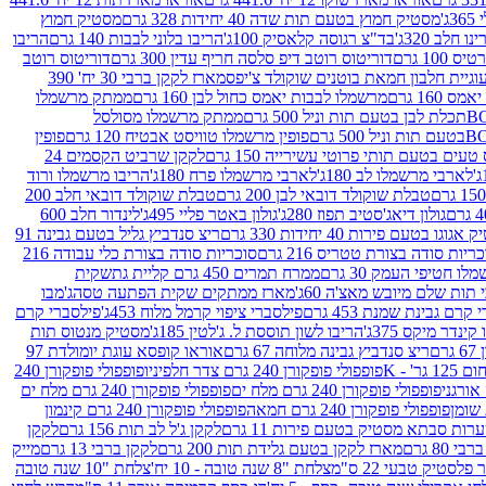
ג'
מסטיק חמוץ בטעם תות שדה 40 יחידות 328 גרם
מסטיק חמוץ
 חלב 320ג'
בד"צ רגוסה קלאסיק 100ג'
הריבו בלוני לבבות 140 גרם
הריבו
100 גרם
דוריטוס רוטב דיפ סלסה חריף עדין 300 גרם
דוריטוס רוטב
וגיית חלבון חמאת בוטנים שוקולד צ'יפס
מארז לקקן ברבי 30 יח' 390
160 גרם
מרשמלו לבבות יאמס כחול לבן 160 גרם
ממתק מרשמלו
ממתק מרשמלו מסולסל
פופין מרשמלו טוויסט אבטיח 120 גרם
פופין
טעים בטעם תותי פרוטי עשירייה 150 גרם
לקקן שרביט הקסמים 24
לארבי מרשמלו לב 180ג'
לארבי מרשמלו פרח 180ג'
הריבו מרשמלו ורוד
טבלת שוקולד דובאי לבן 200 גרם
טבלת שוקולד דובאי חלב 200
גולון דיאג'סטיב תפוז 280ג'
גולון באטר פליי 495ג'
לינדור חלב 600
גוגו בטעם פירות 40 יחידות 330 גרם
ריצ סנדביץ גליל בטעם גבינה 91
ריות סודה בצורת טטריס 216 גרם
סוכריות סודה בצורת כלי עבודה 216
לו חטיפי העמק 30 גרם
ממרח תמרים 450 גרם קליית גת
שקית
תות שלם מיובש מאצ'ה 60ג'
מארז ממתקים שקית הפתעה טסה
ג'מבו
קרם גבינת שמנת 453 גרם
פילסברי ציפוי קרמל מלוח 453ג'
פילסברי קרם
קינדר מיקס 375ג'
הריבו לשון תוססת ל. ג'לטין 185ג'
מסטיק מנטוס תות
ם
ריצ סנדביץ גבינה מלוחה 67 גרם
אוראו קופסא עוגת יומולדת 97
' - K
פופפולי פופקורן 240 גרם צדר חלפיניו
פופפולי פופקורן 240
פופפולי פופקורן 240 גרם מלח ים
פופפולי פופקורן 240 גרם מלח ים
פופפולי פופקורן 240 גרם חמאה
פופפולי פופקורן 240 גרם קינמון
ות סבתא מסטיק בטעם פירות 11 גרם
לקקן ג'ל לב תות 156 גרם
לקקן
מארז לקקן בטעם גלידת תות 200 גרם
לקקן ברבי 13 גרם
מייק
פלסטיק טבעי 22 ס"מ
צלחת "8 שנה טובה - 10 יח'
צלחת "10 שנה טובה