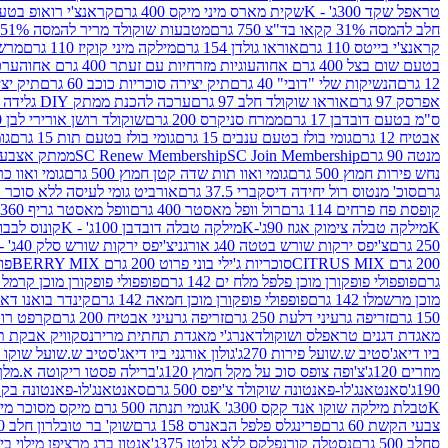
טראפל שקד 300ג' - K
שקית מארס מיני מיקס 400 גרם
קראנצ'י רואופ בטעם תו
חלב להמסה 31% קקאו בד"צ 750 גרם
מטבעות שוקולד מריר להמסה 51% קקאו פרווה בד"צ 750 גרם
קראנצ'י בייטס 110 גרם
אוראו גולדן 154 גרם
מילקה מיני קוקיז 110 גרם
מרשמלו 150 גר 
בטעם שום בצל 400 גרם אחוה
עוגיות מזרחיות עם זעתר 400 גרם אחוה
ערכה 
12 גרם
הנשיקות שלי "דובי" 40 גרם
תיק יצירה סוכריות כוכב 60 גרם
תיק יצירה
אפרסק 97 גרם
אוראו שוקולד חלב 97 גרם
ערכה להכנת ממתק DIY גלידה 43.5 גרם
ס"מ בטעם דובדבן 17 גרם
ממרח סניקרס 200 גרם
שוקולד רושן אורירי לבן 80 גרם
אבטיח 12 גרם
גומי בולז בטעם ענבים 15 גרם
גומי בולז בטעם תות 15 גרם
גומ
מנטה 90 גרם
SC Join Membership
SC Renew Membership
ממתק אצבעוני 7.5 
נחש פירות חמוץ 500 גרם
גומי ואוו תות שדה קטן חמוץ 500 גרם
גומי ואוו כרי
גרם
סוכ' מנטוס רול יחידה דיסקברי 37.5 גרם
אורביט גומי לעיסה ללא סוכר בטעם
קופסת פח פרחים 114 גרם
רול וופל מאסטר 400 גרם
וופל מאסטר גריף 360 גרם
K
מילקה טבלה צימוק אגוז 90ג'-K
מילקה טבלה דובדבן 100ג' - K
קונוס לבבות 
250 גרם
צ'יפס ירקות שורש בטטה 40ג אורגני
צ'יפס ירקות שורש סלק 40ג' -אורגני
200 גרם CITRUS MIX
סוכריות ג'ילי בוני פרוט 200 גרם BERRY MIX
פופ
גרם
פופפולי פופקורן מוכן פלפל מלח ים 142 גרם
פופפולי פופקורן מוכן קרמל 142 גרם
מוכן מרשמלו 142 גרם
פופפולי פופקורן מוכן חמאה 142 גרם
קינדר בואנו דארק ב
150 גרם
זריפה גרעיני דלעת 250 גרם
זריפה גרעיני אבטיח 200 גרם
קרפט רוטב ב
מאגדת דגנים טראפלס ושוקולד
אנרג'י מאגדת תחתית מריר
נסקוויק אבקת תות 0
ביו דיאג'סטיב ש.שועל פירות 270ג'
גולון אורגני ביו דיאג'סטיב ש.שועל שוקו 270ג'
מוזרים 120ג'
צ'ופה צופס סוכ על מקל חמוץ 120ג'
ברילה פסטו ריקוטה א.מלך 190ג
190ג'
סאנטאנג'לו-פאנטונה שוקולד צ'יפס 500 גרם
סאנטאנג'לו-פאנטונה בקופסה 0
K
טבלת מילקה שוקו אנד קקס 300ג' K
גומי תנתה 500 גרם מיקס מסוכר מיני תות בננה
צבעי הקשת 60 גרם
פרינגלס פלפל הבאנרס 158 גרם
שוק' בר טובלרון חלב 200ג'
סחלב 500 גרם
נסטלה קורנפלקס ללא גלוטן 375ג'
אנטון ברג מרציפן מילוי בייליס 75