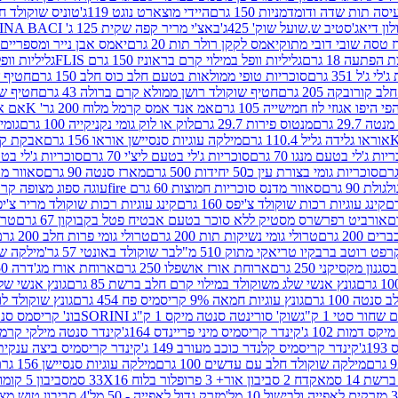
ה תות שדה ודומדמניות 150 גרם
היידי מוצארט נוגט 119ג'
טוניס שוקולד חלב 
לון דיאג'סטיב ש.שועל שוק' 425ג'
באצ'י מריר קפה שקית 125 ג' PERUGINA BACI
 טסה שובי דובי מתוק
יאמס לקקן רולר תות 20 גרם
יאמס אבן נייר ומספריים 18 גרם
 הפתעה 18 גרם
גליליות וופל במילוי קרם בראוניז 150 גרם FLIS
גליליות וופל במי
ג'ל 351 גרם
סוכריות טופי ממולאות בטעם חלב כוס חלב 150 גרם
חטיף שו
קורובקה 205 גרם
חטיף שוקולד רושן ממולא קרם ברולה 43 גרם
חטיף שוק
 היפו אגוזי לוז חמישייה 105 גרם
אמ אנד אמס קרמל מלוח 200 גר' K
אם אנד
 29.7 גרם
מנטוס פירות 29.7 גרם
לוק או לוק גומי נקניקייה 100 גרם
גומי כ
אוראו גלידה גליל 110.4 גרם
מילקה עוגיות סנסיישן אוראו 156 גרם
אבקת קקאו 0
יות ג'לי בטעם מנגו 70 גרם
סוכריות ג'לי בטעם ליצ'י 70 גרם
סוכריות ג'לי בטעם 
סוכריות גומי בצורת עין כ50 יחידות 500 גרם
מארז סנטה 90 גרם
סאוור מדנ
 90 גרם
סאוור מדנס סוכריות חמוצות 60 גרם fire
עוגה ספוג מצופה קרם וניל 
קינג עוגיות רכות שוקולד צ'יפס 160 גרם
קינג עוגיות רכות שוקולד מריר צ'יפס 160 
אורביט רפרשרס מסטיק ללא סוכר בטעם אבטיח פטל בקבוקון 67 גרם
טרולי
 200 גרם
טרולי גומי נשיקות תות 200 גרם
טרולי גומי פרות חלב 200 גרם
רפט רוטב ברבקיו טריאקי מתוק 510 מ"ל
בר שוקולד באונטי 57 גר'
מילקה שוקו
ון מקסיקני 250 גרם
ארוחת אורז אושפלו 250 גרם
ארוחת אורז מג'דרה 250 גרם
גונץ אנשי שלג משוקולד במילוי קרם חלב ברשת 85 גרם
גונץ אנשי שלג
נטה 100 גרם
גונץ עוגיות חמאה 9% קריסמיס פח 454 גרם
גונץ שוקולד לו
שחור סטי 1 ק"ג
שוק' סורינטה סנטה מיקס 1 ק"ג SORINI
בונ' קריסמס סנטה עם פפ
ס דמות 102 ג'
קינדר קריסמיס מיני פריינדס 164ג'
קינדר סנטה מילקי קרמל 110
ג'
קינדר קריסמיס קלנדר כוכב מעורב 149 ג'
קינדר קריסמיס ביצה ענקית בנו
מילקה שוקולד חלב עם עדשים 100 גרם
מילקה עוגיות סנסיישן 156 גרם
ת 14 סמ
אקדח 2 סביבון אור+ 3 פרופלור בלוח 33X16 סמ
סביבון 5 קומות בלוח 17X12 סמ
מזרק גדול לאפייה - 50 מל'
4 סביבון טוש מצייר בלוח 29X10 סמ