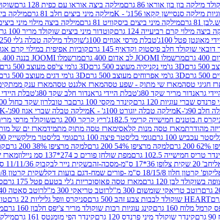
לד מילקה בון בון אוראו 86 גרם
מילקה ביצה אוראו עם כפית 128 גרם
שוקולד
גיות מילקה סנסיישן קקאו 156ג' - K
מילקה מיני ביצים חלב 81 גרם
מילקה ביצים 
 81 גרם
מילקה מיני ביצים ביסקוויט 81 גרם
מילקה ביצה מילוי מיני ביצים 97 גר
 ביצה מילוי קרם רביעייה 124 גרם
קוטדור מיני ביצים שוקולד מריר 100 גרם
די מאונטן פטל 100ג'
טבלת מרסי אגוזים 100ג'
שוקולד מילקה טבלה ג'לי 250 גר'-K
 דובאי שוקולד חלב פיסטוק וקדאיף 145 גרם
קוביות אפיפית במילוי קרם אגוזי לוז
מרשמלו JOOMI לב אדום 400 גרם
מרשמלו JOOMI בננה 400 גרם
3D גו'מי נקניקיה מעוצב 500 גרם
3D גו'מי צי'פס מעוצב 500 גרם
3D גו'מי אפרוחים מעוצב 500 גרם
3D גו'מי דגים מעוצב 500 גרם
ז חגיגי טסה
מארז שי מתוק - שפע טסה
מארז אלגנט טסה
מארז ענק ממתקים
די גראנדור מריר שקד 80ג'
טבלת היידי גראנדור חלב שקד 80ג'
טבלת היידי גר
נדס שברי עוגיות 120 גרם
קינדר מקסי 100 גרם
בר טובלרון שקד כחול 100ג'
לב 90ג'-K
מילקה טבלה יוגורט 100ג' - K
מילקה טבלה שברי אגוז 90ג'-K
קרס ח.בוטנים חמישייה קרימי 182.5ג'
ריץ קרקר 200 גרם
שוקולד מרסי מריר 250 ג
מארז טסה מנות קלאסי
מארז טסה מתוק מתמיד
מארז ים של מות
יסטר עכביש 100 גרם
גומי בליסטר פיצה 100 גרם
גומי בליסטר מילקשייק 100 גרם
2 גרם
למקה מרציפן 54% 200 גרם
למקה מרציפן 38% 200 גרם
קונ
נדר טריס חמישייה 102.5 גרם
מפת שולחן פורים כ 274*137 סמ ניילון
מארז שמי
חב' 20 שקית צלופן 36*17 ס"מ-מסכה-זהב
שקית נייר לבקבוק 11/11/36 ס"מ ס"מ-פורים שמח- דגם ענן
קופ' קרטון חלון 18/15/8 ס"מ -פורים שמח-דגם בועות דקל
שקית קרטון 24.5/19/8 ס"מ-פורים שמח-דגם בועות דקל
שוקולד לבן 120 גרם
מארז טסה פאן
סוכריות ג'לי בטעם פטל 175 גרם
סו
רוטב טריאקי שומשום 300 מ"ל
רוטב טריאקי 300 מ"ל
רוטב סאטה 240 גרם
HEART שוקולד לבבות צבע זהב 500 גרם
סניקרס וופל גליליות 22 גרם
טווי
רמל מלוח 160 גרם
קינג עוגיות רכות שוקולד מריר צ'יפס חלבון 160 גרם
מר
ם
קינדר שוקולד מיני פרנדס 120 גרם
קינדר הפי מומנטס 161 גרם
מילקה ע