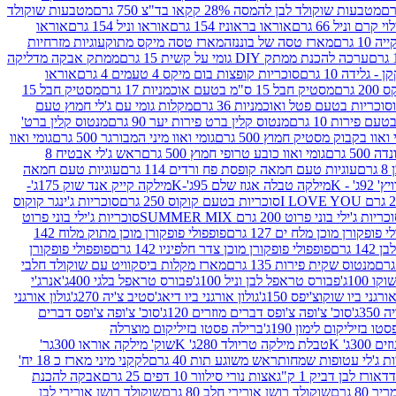
מטבעות שוקולד לבן להמסה 28% קקאו בד"צ 750 גרם
מטבעות שוקולד
קרם וניל 66 גרם
אוראו בראוניז 154 גרם
אוראו וניל 154 גרם
אוראו
1 גרם
מארז טסה של בוננזה
מארז טסה מיקס מתוק
עוגיות מזרחיות
ערכה להכנת ממתק DIY גומי על קשית 15 גרם
ממתק אבקה מדליקה
גלידה 10 גרם
סוכריות קופצות בום מיקס 4 טעמים 4 גרם
אוראו
 גרם
מסטיק חבל 15 ס"מ בטעם אוכמניות 17 גרם
מסטיק חבל 15
וכריות בטעם פטל ואוכמניות 36 גרם
מקלות גומי עם ג'לי חמוץ טעם
ם פירות 10 גרם
מנטוס קלין ברט פירות יער 90 גרם
מנטוס קלין ברט'
 ואוו בקבוק מסטיק חמוץ 500 גרם
גומי ואוו מיני המבורגר 500 גרם
גומי ואוו
50 גרם
גומי ואוו כובע טרופי חמוץ 500 גרם
ראש ג'לי אבטיח 8
ם
עוגיות טעם חמאה קופסת פח ורדים 114 גרם
עוגיות טעם חמאה
' - K
מילקה טבלה אגוז שלם 95ג'-K
מילקה קייק אנד שוק 175ג'-
סוכריות בטעם קוקוס 250 גרם
סוכריות ג'ינגר קוקוס
ריות ג'ילי בוני פרוט 200 גרם SUMMER MIX
סוכריות ג'ילי בוני פרוט
 פופקורן מוכן מלח ים 127 גרם
פופפולי פופקורן מוכן מתוק מלוח 142
 גרם
פופפולי פופקורן מוכן צדר חלפיניו 142 גרם
פופפולי פופקורן
מנטוס שקית פירות 135 גרם
מארז מקלות ביסקוויט עם שוקולד חלבי
100ג'
פבורס טראפל לבן וניל 100ג'
פבורס טראפל בלגי 400ג'
אנרג'י
ורגני ביו שוקוצ'יפס 150ג'
גולון אורגני ביו דיאג'סטיב צ'יה 270ג'
גולון אורגני
3ג'
סוכ' צ'ופה צ'ופס דברים מוזרים 120ג'
סוכ' צ'ופה צ'ופס דברים
ו בזיליקום לימון 190ג'
ברילה פסטו בזיליקום מוצרלה
3ג' K
טבלת מילקה טריולד 280ג' K
שוק' מילקה אוראו 300גר'
ות ג'לי עטופות שמחות
ראש משוגע תות 40 גרם
לקקני מיני מארז כ 18 יח'
אורז לבן דביק 1 ק"ג
אצות נורי סילוור 10 דפים 25 גרם
אבקה להכנת
80 גרם
שוקולד רושן אורירי חלב 80 גרם
שוקולד רושן אורירי לבן