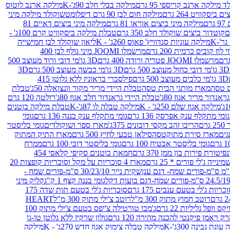
 מילקה ארנב קריספי 95 גרם
מילקה בבלי חלב 90ג'-K
מילקה ארנב לוטוס
ביסקוויט 264 גרם
מילקה חום לבן 90 גרם דיפלומט
שוקולד מילקה מיני
ם
מילקה מיני ביצים אוראו 81 גרם
מילקה מיני ביצים דאיים 81
קוטדור ביצים שוקולד חלב 350 גרם
טבלת מילקה ביסקוויט קרם 100ג' -
מילקה עוגיות סנדוויץ' פאוס 260ג' - K
ליאון שוקולד לבן חמישייה
 קוביס כרמית 200 גרם
מרשמלו JOOMI מיני גולף לבן 400
מרשמלו JOOMI פטריה ורודה 400 גרם
3D גו'מי דובי ורוד מעוצב 500
3D גו'מי דובי כחול מעוצב 500 גרם
3D גו'מי כבשה מעוצב 500 גרם
3D
3D גו'מי כלבים מעוצב 500 גרם
פילסברי בראוניז ללא גלוטן 415
 טסה
מארז מותגי הבית טסה
טבלת היידי מריר מקור וונצואלה 50ג'
טבלת
אנדור מריר אגוז 80ג'
טבלת היידי גראנדור חלב אגוז 80ג'
רולטה 120 גרם
מילקה אגוז שלם 250ג' - K
מילקה טבלה לו 87ג'-K
טבלת מילקה בוטנים
גומי מתקלף ענק אפרסק 136 גרם
גומי מתקלף ענק בננה 136 גרם
גומי
רם
הריבו זהב מקסי דובונים 375ג'
מארז ספר ושוקולדים
גומי בליסטר
גים
מארז סירת מתוקטסה
סילאן טבעי לחיץ 500 גרם
מארז התיק המתוק
גומי בליסטר אבטיח 100 גרם
גומי בליסטר דובי 100 גרם
ממרח
פיטורת פירות בון ממן 370 גרם
חמאת בוטנים סקיפי קלאסי 454
נייה ג'לי פורים * 25 גרם
מארז 4 סוכריות על מקל וסוכריות קופצות 20
שקית נייר 30/23/10 ס"מ-פורים שמח -
גומי בננה קצף 1 ק"ג
קליק מיני
כריות ג'לי בטעם ענבים 175 גרם
סוכריות ג'לי בטעם תות שדה 175
רוטב חמוץ מתוק 300 מ"ל
רוטב צ'ילי מתוק 300 מ"ל
HEART
קס וופל גליליות 22 גרם
ג'מבו טורטילה צ'יפס בטעם צ'ילי מתוק 100
ק ראמן פיקנטי להכנה מהירה 120 גרם
גולון שרקיז ללא גלוטן טו-גו
וגת גבינה 300ג'-K
מילקה טבלה צימוק אגוז חדש 270ג' - K
מילקה