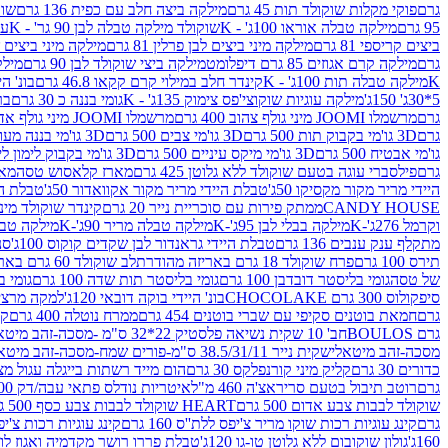
גרם
פוקי מקלות שוקולד תות 45 גרם
מילקה ביצה חלב עם כפית 136 גרם
שוקו
95 גרם
מילקה טבלה אוראו 100ג' - K
שוקולד מילקה טבלה לבן 90 גר' - K
עו
ביצים קריספי 81 גרם
מילקה מיני ביצים לבן פרלין 81 גרם
מילקה מיני ביצים ש.לבן
גרם
מילקה קרם אגוזים 85 גרם דיפלומט
מילקה ביצי שוקולד לבן 90 גרם
מילקה
K
מילקה טבלה תות 100ג' - K
קינדר חלב במילוי קרם קקאו 46.8 גרם
בונ' היי
5*30ג' 150ג'
מילקה עוגיות שוקוצי'פס צימוק 135ג' - K
גומי בננה כ 30 גרם
בר
גרם
מרשמלו JOOMI מיני גולף צהוב 400 גרם
מרשמלו JOOMI מיני גולף אדום 400 גרם
גרם
3D גו'מי בקבוק תות 500 גרם
3D גו'מי צבים 500 גרם
3D גו'מי בננה מעוצב 500 גרם
גו'מי אבטיח 500 גרם
3D גו'מי מיקס עיניים 500 גרם
3D גו'מי בקבוק לימון ליים 500 גרם
גרם
פילסברי עוגה בטעם שוקולד ללא גלוטן 425 גרם
מארז קלאסוש טסה
מאר
היידי מריר מקור מקסיקו 50ג'
טבלת היידי מריר מקור אקוואדור 50ג'
טבלת היי
CANDY HOUSE
ממתק פירות עם סוכריית נייר 20 גרם
קינדר שוקולד מיני פר
וקרמל 276ג'-K
מילקה בבלי לבן 95ג'-K
מילקה טבלה מריר 90ג'-K
מילקה טבלה ח
מתקלף ענק ענבים 136 גרם
טבלת היידי גראנדור לבן שקדים קוקוס 100ג'
סני
תירס 100 גרם
פרח שוקולד 18 גרם באריזה מהודרת
לב שוקולד 60 גרם באריזה מהודרת
של טסה
גומי בליסטר דובדבן 100 גרם
גומי בליסטר תות שדה 100 גרם
גומי בל
סיפקולוס 300 גרם CHOCOLAKE
בונ' היידי בוקה דובאי 120ג'
למקה מרציפן 62% 00
גרם
חמאת בוטנים סקיפי עם שברי בוטנים 454 גרם
ממרח נוטלה 400 גרם
קי
גרם BOULOS
חב' 10 שקית נשיאה פלסטיק 22*32 ס"מ -מסכה-זהב מיטאלי
מסכה-זהב מיטאלי
שקית נייר 38.5/31/11 ס"מ-פורים שמח-מסכה-זהב מיטאלי
כדורים 30 גרם
קליק מיני קורנפלקס 30 גרם
הום מייד רשתות בייגלה עגול מצופה ב
גרם
רוטב תיבול בטעם סריראצ'ה 460 מ"ל
איטריות נודלס פתאי עבה/דק 200 גרם
שוקולד לבבות צבע אדום 500 גרם
HEART שוקולד לבבות צבע כסף 500 גרם
גרם
קינג עוגיות רכות שוקו מריר צ'יפס ללת''ס 160 גרם
קינג עוגיות רכות צ'יפס ק
160ג'
גולון שוקובום ללא גלוטן טו-גו 120ג'
טבלת פררו רושר מקדמיה ואגוז לוז 90 גר