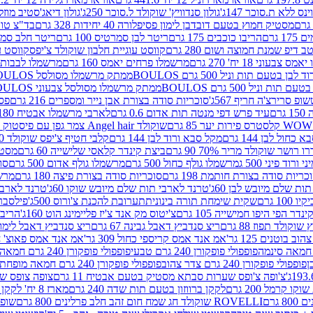
ינס ללא ת.סוכר 147ג'
גולון סנדוויץ' שוקולד ל.סוכר 250ג'
גולון דיאג'סטיב מוזלי 365
מסטיק חמוץ בטעם דובדבן לימון פסיפלורה 40 יחידות 328 גרם
בד"צ טורינו
 גרם
הריבו כוכבים 175 גרם
ריטר לבן סמרטיס 100 גרם
ריטר חלב סמרטיס 
 דיפ שמנת חמוצה ושום 280 גרם
קווסט עוגיית חלבון שוקולד צ'יפס
קווסט ע
וני 18 יח' 270 גרם
מרשמלו פרחים יאמס 160 גרם
מרשמלו לבבות יאמס 
טעם תות וניל 500 גרם BOULOS
ממתק מרשמלו מסולסל BOULOSתכלת לבן בטעם תות וניל 500 גרם
וניל 500 גרם BOULOS
ממתק מרשמלו מסולסל צבעוני BOULOSבטעם תות וניל 500 גרם
ופ סרירצ'ה חריף 567ג'
סוכריות סודה בצורת אבן נייר ומספרים 216 גרם
פס 
ם
עיד פרש דפי מנטה תות אדום 0.6 גרם
לארבי מרשמלו אבטיח 180ג'
לסטרס פירות יער 85 גרם
שוקולד Angel hair צמר גפן עם פיסטוק 150 גרם
כחול לבן 144 גרם
מקל סבא ורוד לבן 144 גרם
קלבי חטיף צ'יפס שוקולד 40 גרם
ושר שוקולד מריר 70% 90 גרם
ביצת קינדר קלאסי שלישייה 60 גרם
מסטיק א
ורוד פיני 500 ג
מרשמלו גולף כחול 500 גרם
מרשמלו גולף אדום 500 גרם
סוכ
כריות סודה בצורת חותמת 198 גרם
סוכריות סודה בצורת פיצה 180 גרם
מרשמ
ת שלם מיובש לבן 60ג'
טרנד לארבי תות שלם מיובש שוקו 60ג'
טרנד לארבי 
1 גרם
שקית שימחת תורה בינונית
תערובת להכנת צ'ורוס 500ג'
פילסברי 
ינדר הפי היפו חמישייה 105 גרם
צ'יטוס מק אנד צ'יז פליימינג הוט 160ג'
הריבו 
קולד תפוז 88 גרם
ריצ סנדביץ דאבל גבינה 67 גרם
ריצ סנדביץ דאבל לימון 67 גר
 בוטנים 125 גר'
אמ אנד אמס קריספי כחול 309 גר'
אמ אנד אמס פאוצ' חום 125 גר
פופפולי פופקורן 240 גרם טבעי
פופפולי פופקורן 240 גרם חמאה אורגני
פופפולי פופקורן 240 גרם צדר צהוב
פופפולי פופקורן 240 גרם חמאה מופחת שומן
צ'ופה צ'ופס שערות סבתא מסטיק בטעם אבטיח 11 גרם
צופה צופס שער
 קרמל 200 גרם
לקקן ברווזון בטעם תות שדה 240 גרם
מארז 8 יח' לקקן ברבי 80 גרם
ROVELLI שוקולד חג שמח חום זהב חלב פרלינים 800 גרם
שופר 