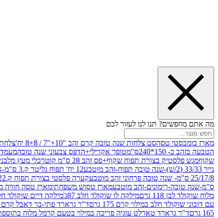
מה אתם מחפשים? תנו לנו לעזור לכם
מארז בומבסטי טסה
סט צלחות שנה טובה קרם זהב "10+"7 / 8+8 יח'
צלחת נייר 10" 
הטבעה בזהב כ- 150*240ס"מ
טופר אקרילי+הדפס צבעוני שנה טובה
מעמד עץ
שקוף
מגש פלסטיק בצורת תפוח שקוף+פס זהב 28 ס"מ קוטר
כלי מעץ מלבני 20*20 *6 +גב בצורת תפוח ג.20 ס"מ-שנה ט
נייר 33/33 (2/ש)-שנה טובה תפוח-זהב מוטבע
12 יח' תפוח גליטר ק.3 ס"מ-אדום
25/17/8 ס"מ- שנה טובה פרחוני זהב מוטבע
קערה פלסטי בצורת תפוח ק.22 ג.7 ס"מ
ס"מ-שנה טובה-רימונים-זהב מוטבע
מארז טסוש משפחתי
מארז טסה חוויה מ
מלוח שוקולד לבן 118 גרם
מילקה לו שוקולד חלב 87ג'
מילקה דיים שוקולד חלב קרמ
עם דובוני שוקולד חלב במילוי קרם 175 גרם
ד"ר גרארד פתי-בר דאבל קרם בסק
165 גרם
ד"ר גרארד טארלט עוגיה פריכה במילוי בטעם קרמל מלוח בתוספת פתיתי 