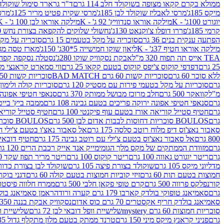
ממולא בקרם קקאו מצופה בשוקולד חלב 114 גרם
ד"ר גרארד סימול שוקולד חלב
מיקס 185ג'
מרסי לאבליז שוקולד לבן 185ג'
מרסי שקית פטיט מריר 125ג'
מרסי
יוגורט 100ג' - K
מילקה אוראו סנדוויץ' 92 ג' - K
מילקה אוראו לבן 100 ג' - K
קרמי 185ג'
פררו דופלו צ'וקנאט 130ג'
נחשולי שלוקים להקפאה בצורת נחש 280 מ"ל
הפתעה ענקית בנים 36 גרם
סוכריה על מקל בטעמים 15 גרם
סוכריה על מקל בט
מילקה אוראו חטיף 37ג' - K
ליאון שוקו חמישייה 5*30ג' 150ג'
מארז טסה מג
TEA אייס תה תפוח 320 מ"ל
אבקת נסקוויק שוקו 280ג'
נסטלה נסקפה קפה נמס 3 ב1
25 גרם
דפדפי קוקוס צ'יפס קוקוס בטעם קקאו 25 גרם
ווי סמארט קראנצי מנגו 0
ללא סוכר 60 גרם
סוכריות קשות 60 גרם BAD MATCH
סוכריות קשות WINTER 150 גרם Share pack
גרם
סוכריות על מקל בטעמי פירות עם מסטיק 120 גרם
סוכריות קולה ולימון 120 גרם
מ"ל
קוואקר 500 גרם
חלב מרוכז מבושל ממותק 370 גרם
סנאפי חטיפי אפונה יר
גרם
סנאפי חטיפי אפונה ירוקה פריכים בטעם גבינה 108 גרם
ממבה ביץ' בייטס 60
גרם
חטיף סטייל קוריאה אורז בטעם עוף פיקנטי 100 גרם
חטיף סטייל קוריאה א
גרם
BOULOS סוכריות דחוסות לבבות אדום לבן 500 גרם
BOULOS סוכריות דחוסות לבבות לבן ורוד 500 גרם
סאבור נאצ'וס דיפ מלוח רוטב סלסה 175 גרם
אל סאבור נאצ'ו בטעם צ'ילי חריף
800 גרם
אל סאבור נאצ'וס בטעם צ'ילי עם רוטב גבינה 175 גרם
חטיף דובאי חלב 
גרם
מזוודת הממתקים של מקס מלך הגומי
מייק אנד אייק רכבת הרים 120 גרם
גרם
ריטר יוגורט גאווה 100 גרם
ריטר קוקוס 100 גרם
ריטר מריר תפוז שקד 100 גרם
מדליוני מיקס 105 גרם
שוקולד בצורת פיצה 105 גרם
שוקולד לבן בצורת כדור 105 גר
חמוצות בטעם תות 60 גרם
זיזי קוביות חמוצות בטעם קולה 60 גרם
דגני בוקר 
קורנפלקס פרווה 500 גרם
קרם טופי פקאן חלבי 500 גרם
ממרח חלווה פיסטוק פרוו
גרם
סאמיאנג טופוקי בולדק קארבו 179 גרם קערה ורודה
ראמן סאמיאנג בולדק קארבו 
סאמיאנג בולדק חריף אקסטרים 70 גרם כוס אדום
נסקוויק אבקת בננה 350ג'
סוכריות חמוצות 60 גרם mystery
שלישיית וופל דובאי לבן 72 גרם
שלישיית וופל
גרם
פניני קראנץ מיקס מיני 150 גרם
טרנד ממתק בטעם מלון מתקלף גדול 135ג'