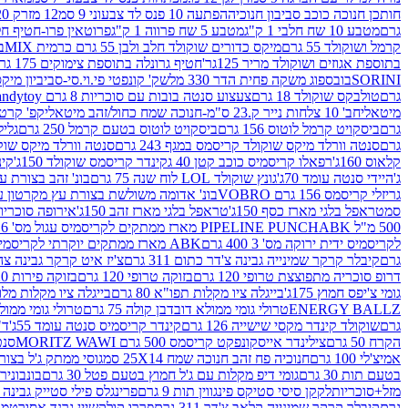
חותכן חנוכה כוכב סביבון חנוכיה
הפתעה 10 פנס לד צבעוני 9 סמ
12 מזרק 20 מל' לעבודות יצירה וקישוט
גרם
מטבע 10 שח חלבי 1 ק"ג
מטבע 5 שח פרווה 1 ק"ג
פרוטאין פרו-חטיף חלבו
קרמל ושוקולד 55 גרם
מיקס כדורים שוקולד חלב ולבן 55 גרם כרמית MIX
בי
בתוספת אגוזים ושוקולד מריר 125גר'
חטיף גרונלה בתוספת צימוקים 175 גר'
SORINI
בובספוג משקה פחית הדר 330 מל
שק' קונפטי פי.וי.סי-סביביון מי
גרם
טולבקס שוקולד 18 גרם
צעצוע סנטה בובות עם סוכריות 8 גרם Candytoy
מיטאלי
חב' 10 צלחות נייר ק.23 ס"מ-חנוכה שמח כחול/זהב מיטאלי
קפ' קרטון + חלון- 8/51/18 
גרם
ביסקויט קרמל לוטוס 156 גרם
ביסקויט לוטוס בטעם קרמל 250 גרם
גלילי
גרם
סנטה וורלד מיקס שוקולד קריסמס במגף 243 גרם
סנטה וורלד מיקס שוקולד 
קלאוס 160ג'
רפאלו קריסמיס כוכב קטן 40 ג
קינדר קריסמס שוקולד 150ג'
קינ
ג'
היידי סנטה עומד 70ג'
גונץ שוקולד LOL לוח שנה 75 גרם
בונ' זהב בצורת עץ מק
גריזלי קריסמס 156 גרם VOBRO
בונ' אדומה משולשת בצורת עץ מקרטון עם שרי 126 ג
סמ
טראפל בלגי מארז כסף 150ג'
טראפל בלגי מארז זהב 150ג'
אירופה סוכריות 
500 מ"ל PIPELINE PUNCH
ABK מארז ממתקים לקריסמיס עגול מס' 6 300 גרם
לקריסמיס ידית ירוקה מס' 3 400 גרם
ABK מארז ממתקים יוקרתי לקריסמיס (מלאך) מס' 7 450 גרם
גרם
קיבלר קרקר שמינייה גבינה צ'דר כתום 311 גרם
צ'יז איט קרקר גבינה צהובה 27
דרופ סוכריה מתפוצצת טרופי 120 גרם
בזוקה טרופי 120 גרם
בזוקה פירות 120 גרם
גומי צ'יפס חמוץ 175ג'
בייגלה ציו מקלות תפו"א 80 גרם
בייגלה ציו מקלות מלוחים 00
ENERGY BALLZ
טרולי גומי ממולא דובדבן קולה 75 גרם
טרולי גומי ממולא מנג
גרם
שוקולד קינדר מקסי שישייה 126 גרם
קינדר קריסמיס סנטה עומד 55ג'
ד"ר
הקרח 50 גרם
צילינדר אייסקונפקט קריסמס 500 גרם MORITZ WAWI
סנטה 
אמיצ'לי 100 גרם
חנוכיה פח זהב חנוכה שמח 25X14 סמ
גוסי ממתק ג'ל בצורת 
בטעם תות 30 גרם
גומי דיפ מקלות עם ג'ל חמוץ בטעם פטל 30 גרם
בונבונירה ד
מזל+סוכריות
לקקן סיסי סטיקס פינגווין תות 9 גרם
פרינגלס פילי סטייק גבינה 158 גרם
גרם
קיבלר קרקר שמינייה קלאב צ'דר 311 גרם
פררו קולקשיין גרנד אסורטמנט 197.8 