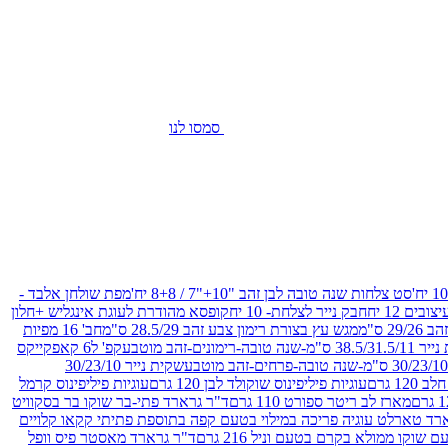
סמסו לנו
סט צלחות שנה טובה לבן זהב "10+"7 / 8+8 יח'
מפת שולחן אלבד -
חבק נייר לצלחת- 10 יח
קופסא מהודרת לעוגת אינגליש +חלון
 ס"מ
מגש עץ בצורת רימון צבע זהב 28.5/29 ס"מ
חב' 16 מפיות
-שנה טובה-רימונים-זהב מוטבע
קפ' ל6 קאפקייקס
שקית נייר 30/23/10
12 גרם
עוגיות פיליפינוס שוקולד לבן 120 גרם
עוגיות פיליפינוס קרמל
מארז לב ריטר ספורט 110 גרם
ד"ר גרארד פתי-בר שוקו בר בסקוויט
רד טארלט עוגיה פריכה במילוי בטעם קפה בתוספת פתיתי קקאו קלויים
קו ממולא בקרם בטעם וניל 216 גרם
ד"ר גרארד מאסטר פיס וופל