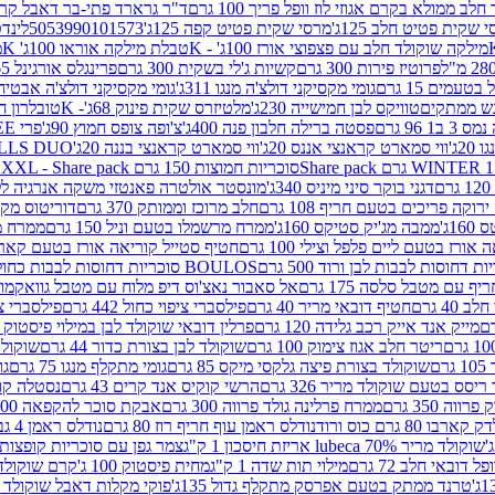
 ממולא בקרם אגוזי לוז וופל פריך 100 גרם
ד"ר גרארד פתי-בר דאבל קרם ב
 שקית פטיט חלב 125ג'
מרסי שקית פטיט קפה 125ג'
5053990101573
לינדט
מילקה שוקולד חלב עם פצפוצי אורז 100ג' - K
טבלת מילקה אוראו 100ג' K
מ
פרוטיז פירות 300 גרם
קשיות ג'לי בשקית 300 גרם
פרינגלס אורגינל 165 גרם
עמים 15 גרם
גומי מקסיקני דולצ'ה מנגו 311ג'
גומי מקסיקני דולצ'ה אבטיח 311ג
ש ממתקים
טוויקס לבן חמישייה 230ג'
מלטיזרס שקית פינוק 68ג'- K
טובלרון חלב 35ג
 96 גרם
פסטה ברילה חלבון פנה 400ג'
צ'ופה צופס חמוץ 90ג'
פרי FREE חטיף מלון קראנצ'י 20 גרם
2ג'
ווי סמארט קראנצי אננס 20ג'
ווי סמארט קראנצי בננה 20ג'
SKILLS DUO סוכריות על מקל בטעמי תפו
סוכריות חמוצות 150 גרם SOUR MADNESS XXL - Share pack
דגני בוקר סיני מיניס 340ג'
מונסטר אולטרה פאנטזי משקה אנרגיה ללא סוכר
וקה פריכים בטעם חריף 108 גרם
חלב מרוכז וממותק 370 גרם
דוריטוס מקסיק
1ג'
ממבה מג'יק סטיקס 160ג'
ממרח מרשמלו בטעם וניל 150 גרם
ממרח מרש
ורז בטעם ליים פלפל וצילי 100 גרם
חטיף סטייל קוריאה אורז בטעם קארבונרה 
BOULOS סוכריות דחוסות לבבות כחול לבן 500 גרם
 עם מטבל סלסה 175 גרם
אל סאבור נאצ'וס דיפ מלוח עם מטבל גוואקמולי 175 ג
40 גרם
חטיף דובאי מריר 40 גרם
פילסברי ציפוי כחול 442 גרם
פילסברי ציפו
מייק אנד אייק רכב גלידה 120 גרם
פרלין דובאי שוקולד לבן במילוי פיסטוק וקדאיף
ריטר חלב אגוז צימוק 100 גרם
שוקולד לבן בצורת כדור 44 גרם
שוקולד ח
ם
שוקולד בצורת פיצה גלקסי מיקס 85 גרם
גומי מתקלף מנגו 75 גרם
גו
ריסס בטעם שוקולד מריר 326 גרם
הרשי קוקיס אנד קרים 43 גרם
נסטלה קורנ
ה 350 גרם
ממרח פרלינה גולד פרווה 300 גרם
אבקת סוכר להקפאה 300 גרם
80 גרם כוס ורוד
נודלס ראמן עוף חריף רוז 80 גרם
נודלס ראמן 4 גבינות 80 גרם
שוקולד מריר 70% lubeca אריזת חיסכון 1 ק"ג
צמר גפן עם סוכריות קופצות ענב
 דובאי חלב 72 גרם
מילוי תות שדה 1 ק"ג
מחית פיסטוק 100 ג'
קרם שוקולד לשמר
טרנד ממתק בטעם אפרסק מתקלף גדול 135ג'
פוקי מקלות דאבל שוקולד 47 גרם