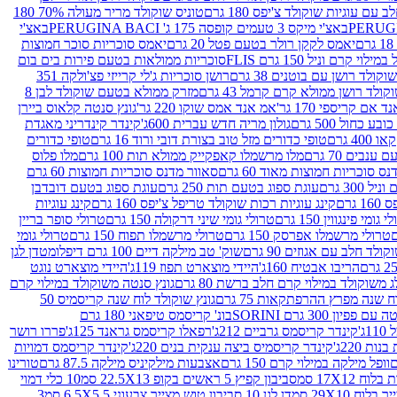
עם עוגיות שוקולד צ'יפס 180 גרם
טוניס שוקולד מריר מעולה 70% 180
באצ'י מיקס 3 טעמים קופסה 175 ג' PERUGINA BACI
באצ'י
יאמס לקקן רולר בטעם פטל 20 גרם
יאמס סוכריות סוכר חמוצות
לוי קרם וניל 150 גרם FLIS
סוכריות ממולאות בטעם פירות בים בום
קולד רושן עם בוטנים 38 גרם
רושן סוכריות ג'לי קרייזי פצ'ולקה 351
ולד רושן ממולא קרם קרמל 43 גרם
מזרק ממולא בטעם שוקולד לבן 8
 אם קריספי 170 גר'
אמ אנד אמס שוקו 220 גר'
גונץ סנטה קלאוס ביירן
ובע כחול 500 גרם
גולון מריה חדש עברית 600ג'
קינדר קינדריני מאגדת
40 גרם
טופי כדורים מזל טוב בצורת דובי ורוד 16 גרם
טופי כדורים
ענבים 70 גרם
מלו מרשמלו קאפקייק ממולא תות 100 גרם
מלו פלוס
ס סוכריות חמוצות מאוד 60 גרם
סאוור מדנס סוכריות חמוצות 60 גרם
300 גרם
עוגת ספוג בטעם תות 250 גרם
עוגת ספוג בטעם דובדבן
גרם
קינג עוגיות רכות שוקולד טריפל צ'יפס 160 גרם
קינג עוגיות
 גומי פינגווין 150 גרם
טרולי גומי שיני דרקולה 150 גרם
טרולי סופר בריין
טרולי מרשמלו אפרסק 150 גרם
טרולי מרשמלו תפוח 150 גרם
טרולי גומי
לד חלב עם אגוזים 90 גרם
שוק' טב מילקה דיים 100 גרם דיפלומט
דן לגן
הריבו אבטיח 160ג'
היידי מוצארט תפוז 119ג'
היידי מוצארט נוגט
 משוקולד במילוי קרם חלב ברשת 80 גרם
גונץ סנטה משוקולד במילוי קרם
ח שנה מפרץ ההרפתקאות 75 גרם
גונץ שוקולד לוח שנה קריסמיס 50
יון 300 גרם SORINI
בונ' קריסמס טיפאני 180 גרם
ג'
קינדר קריסמס גרביים 212ג'
רפאלו קריסמס גראנד 125ג'
פררו רושר
ת 220ג'
קינדר קריסמיס ביצה ענקית בנים 220ג'
קינדר קריסמס דמויות
וופל מילקה במילוי קרם 150 גרם
אצבעות מילקיניס מילקה 87.5 גרם
טורינו
סביבון קפיץ 5 ראשים בקופ 22.5X13 סמ
10 כלי דמוי
דן לגן 10 סביבון טוש מצייר צבעוני 6.5X5.5 סמ
3