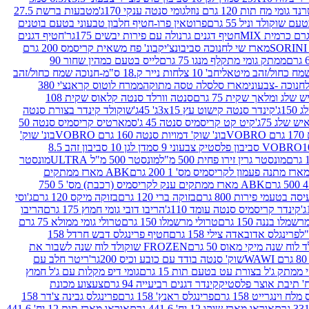
נד גומי מח תות 120 גרם נוזל
גומי סנטה ענקי 170ג'
מטבעות ברשת 27.5
שוקולד וניל 55 גרם
פרוטאין פרו-חטיף חלבון טבעוני בטעם בוטנים
חטיף דגנים גרנולה עם פירות יבשים 175גר'
חטיף דגנים
מארז שי לחנוכה סביבונצ'יק
בונ' פח משאית קריסמס 200 גרם
ממתק גומי מתקלף מנגו 75 גרם
לייס בטעם כמהין שחור 90
חב' 10 צלחות נייר ק.18 ס"מ-חנוכה שמח כחול/זהב
מארז סלסלה טסה מתוקה
ממרח לוטוס קראנצ'י 380
לג ומלאך שקית 75 גרם
סנטה וורלד סנטה קלאוס שקית 108
1ג'
קינדר סנטה קישוט עץ 3x15ג' 45ג'
שוקולד קינדר בצורת סנטה
 שלג 75ג'
קיט קט קריסמיס סנטה 45 ג'
סמארטיס קריסמיס סנטה 50
V
בונ' שוק' דמויות סנטה 160 גרם VOBRO
בונ' שוק'
לסטיק צבעוני 9 סמ
דן לגן 10 סביבון זהב 8.5
מונסטר גרין זירו פחית 500 מ"ל
מונסטר 500 מ"ל ULTRA
מונסטר
ABK מארז ממתקים
ABK מארז ממתקים ענק לקריסמיס (רכבת) מס' 5 750
סה בטעמי פירות 800 גרם
בזוקה ברי 120 גרם
בזוקה מיקס 120 גרם
ג'וסי
קינדר קריסמיס סנטה עומד 110ג'
הריבו דובי גומי חמוץ 175 גרם
הריבו
מלו בננה 150 גרם
טרולי מרשמלו 150 גרם
טרולי גומי ממולא 75 גרם
פרינגלס אדובאדה צילי 158 גרם
חטיף פרינגלס דבש חרדל 158
לוח שנה מיקי מאוס 50 גרם
FROZEN שוקולד לוח שנה לשבור את
שוק' סנטה בודד עם כובע וכיס 200גר'
ריטר חלב עם
י ממתק ג'ל בצורת עט בטעם תות 15 גרם
גומי דיפ מקלות עם ג'ל חמוץ
קינדר דגנים רביעייה 94 גרם
צעצוע מכונת
לח וינגרייט 158 גרם
פרינגלס ראנץ' 158 גרם
פרינגלס גבינה צ'דר 158
אוראו מארז שוקו 12 יח' 441.6 גרם
אוראו מארז תות 12 יח' 441.6