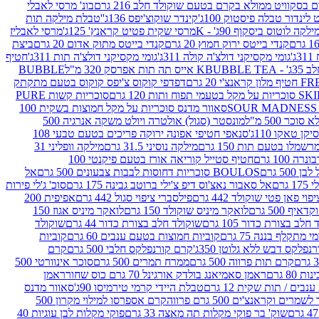
סקוויט ממולא בקרם בטעם שוקולד חלב 216 גרם
בונ' מרסי לאבלי
 לינדור טבלה פיסטוק 100ג'
קינדר שוקוצ'יפס 136ג'
'טבלת מילקה תות
ילקה לוטוס ביסקוף 90ג' - K
מרסי שקית פטיט קראנץ' 125ג'
מרסי לאבליז
קנדי בייטס ירוק חמוץ 20 גרם
קנדי בייטס מתוק אדום 20 גרם
ביצת
'
גומי מקסיקני דולצ'ה קולה 311ג'
גומי מקסיקני דולצ'ה תות 311ג'
חטיף
' - K
BUBBLE TEA אייס תה תות אפרסק 320 מ"ל
BUBBLE
דפדפי קוקוס צ'יפס קוקוס בטעם מתקתק
ח ותות 120 גרם
סוכריות קשות PURE
סאוור מדנס סוכריות על מקל חמוצות בשקית 100
 500 מ"ל
מונסטר (סגול) אולטרה ויולט משקה אנרגיה 500
ן טאקו 110ג'
סנאפי חטיפי אפונה ירוקה פריכים בטעם טבעי 108
מלו בטעם תות 150 גרם
מילקה נוסיני 31.5 גרם
מילקה וופליני 31
100 גרם
חטיף סטייל קוריאה אורז בטעם פיקנטי 100
BOULOS סוכריות דחוסות לבבות צבעונים 500 גרם
אל
רם
אל סאבור נאצ'וס דיפ צ'ילי ברוטב גבינה 175 גרם
סוכ' ג'לי פירות
י פאן פטי שוקולד 442 גרם
פילסברי ציפוי סגול 442 גרם
אפיפית 200
 500 גרם
לואקר מיניס שוקולד 150 גרם
לואקר מיניס אגוז 150
לב בצורת כדור 105 גרם
שוקולד חלב בצורת כדור 44 גרם
שוקולד
מי מתקלף בננה 75 גרם
קוביות חמוצות בטעם ענבים 60 גרם
קוביות
פלקס דבש ללא גלוטן 350ג'
קרם קורנפלקס חלבי 500 גרם
קרם
קרם תות פרווה 500 גרם
ממרח תמרים 500 גרם
סוכר אינוורטי 500
ראמן סאמיאנג בולדק אורגינל 70 גרם כוס שחור
ראמן
ים / תות שקית 12 גרם
טבלת היידי קרמי טירמיסו 90ג'
סאוור מדנס
ים וקראנצ'ים 500 גרם פרווה
קרם אספרסו למילוי מקרון 500
שוק' בר פוקי מקלות תה מאצה 33 גרם
פוקי מקלות לבן עוגיות 40