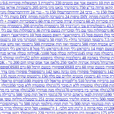
ת 10 גרם
אם אנד אם בוטנים 220 גר'
מנורת 3 המשאלות סוכריות 9.6 גרם
קינדר בואנו מיני מיקס 205 גרם
עוגיות אוראו במילוי 
– ברבי 24 יחידות
מרשמלו 150 גר – גנרי 24 יחידות
מרשמלו נקניקייה 0
להכנת ממתק DIY טיפות 24 גרם
ערכה להכנת ממתק DIY בועות ג'לי 17 גרם
 סוכריות לב 60 גרם
תיק יצירה סוכריות פרח 60 גרם
סוכריות קופצות + לקקן - 
מלטיזרס צבי ג'ינג'רברד 59 גרם
ממרח מלטיזרס 200 גרם
ממרח טוויקס 200
מקלות גומי עם ג'לי וסוכריות בטעם פירות 36 גרם
מקלות גומי עם ג'לי וס
י בולז בטעם פטל 15 גרם
קראנצ'י רואופ בטעם פטל 10 גרם
קראנצ'י רואופ בטע
גרם
גומי המבורגר גדול+ ג'ל חמוץ 50 גרם
גומי המבורגר מיני 10 גרם
גומי
ש אבטיח חמוץ 500 גרם
גומי ואוו תות אוכמניות 500 גרם
גומי ואוו נחש אנקונדה 0
 תפוח 14 גרם
ראש ג'לי תות 8 גרם
ראש ג'לי פטל 8 גרם
ראש ג'לי דובדבן 8 גר
גולון מגה שוקו 145ג'
מילקה טבלה פטל 100ג'-K
מילקה טבלה אוראו סנדוויץ' 92ג
שוקולד באהבה 48 גרם
לבבות שוקולד בקופסא יהלום 52גר
לקקן שוקולד 25 גרם I LOVE YOU
הל משקה אנרגיה קלאסי 250 מל
אמ אנד אמס שוקו חום 200 גר' - K
סוכ
קורן בטעם שוקו 60 גרם OISHI
פופקורן בטעם קרמל 60 גרם OISHI
פופפולי
פופפולי פופקורן מוכן גבינה נאצו 142 גרם
פופפולי פופקורן מוכן צדר לבן 142
ודד 43 גרם
גונץ בוטנים קלויים עם מלח 150 גר'
מנטוס שקית מנטה 135 גרם
רביקיו אורגינל 510 מ"ל
פבורס טראפל לבן פיסטוק 100ג'
פבורס טראפל שוקו 
35ג'
גולון טוסטדה ללא ת.סוכר 175ג'
גולון טוסטדה ללא סוכר 350ג'
גולון א
גולון אורגני ביו ביסקוויט 170ג'
גולון מגה סנדוויץ' 250ג'
גולון אורגני ביו מריה 50
'
תחתית לפאי גראהם קרקר 170ג'
גומי וידאל תות סוכר 500 גר'
ברילה פסט
50 גר'
דיי ביסתן קלינדר בטעמים שונים 251 גרם
טבלת מילקה טופי אגוזים 00
גומי תנתה 500 גר' תות חמוץ גדול
גומי תנתה 500 גר' נשיקה
סוכרי
דג כסף פרווה 1 ק"ג
דג זהב חלבי- 1 ק"ג
cremo וופל קרם שוקולד מריר בודד
1 גרם
אנטון ברג מרציפן משמש בברנדי 220 גרם
שוקולד רושן אורירי מריר 