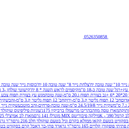
0526350858
שנה טובה יח'
צלחת נייר 8" שנה טובה 10 יח'
כוסות נייר שנה טובה 10 יח'
+רגל שנה טובה כ-18 ס"מ
קיסמים לראש השנה * 8 יח'
קישוטי שולחן -3 עיצובים 12 יח
ובה
מגש עץ בצורת תפוח צבע זהב 29/26
חב' 12 תפוח גליטר ק.3 ס"מ-ירוק
חב' 12 תפוח גליטר ק.3 ס"מ-זהב
שקית נייר 38.5/31.5/11 ס"מ
שקית נייר 24.5/19/8 ס"מ-שנה טובה-פרחים-זהב מוטבע
שקית נייר 30/23/10 ס"מ-שנה טובה-פרחים-זהב מוטבע
תוקה
מארז טסה מוזהב
הריבו מרשמלו ברביקיו 175ג'
עוגיות פיליפינוס שוקולד חלב 0
ל 90ג' - K
מילקה פיבוריטס MIX מונדלז 141 גרם
מארז לב אמיצ'לי 125 גרם
וויט בטעם קקאו ממולא בקרם וניל בטעם שוקולד חלב 216 גרם
ד"ר גרא
פופקורן קלויים 165 גרם
ד"ר גרארד פתי-בר דאבל קרם בסקוויט בטעם שו