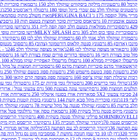
קרמל 80 גרם
עוגיות מילקה ביסקוויט שוקולד חלב 150 גרם
מארז סוכריות לעיס
גרם
טוניס שוקולד חלב עם שברי בייגל וטופי 180 גרם
גולון דיאג'סטיב 250ג'
גו
מריר 70% קופסה 175 ג' PERUGINA BACI
מארז משולב מתוק טסה
מארז
בטעם אוכמניות 10 גרם
יאמס סוכריות סוכר חמוצות בטעם תות 10 גרם
ביצת
429 גרם
סוכריות ממולאות בטעם חלב קפה קפה לייק 351 גרם
רושן סוכריות ג'לי 
גרם
סוכריות טופי כוס חלב 305 גרם MILKY SPLASH
רושו סוכריות טופי חלב 
גרם
מזרק שוקולד חלב אגוזי לוז 60 גרם
מזרק שוקולד חלב לבן 60 גרם
קינדר הפי
מינכן (אדום) 85 גרם
גונץ סנטה קלאוס דורטמונד (צהוב) 85 גרם
סוכ' מנטוס מנטה
100 גרם
אוראו מצופה שוקולד לבן 246ג'
אוראו מצופה שוקולד חלב 246ג' - K
מזל טוב בצורת דובי 16 גרם
טופי כדורים פורים שמח בצורת ליצן 16 גרם
סוכר
מרשמלו קאפקייק ממולא 100 גרם
מלו מרשמלו קאפקייק שוקו ממולא 100 גרם
קראש
סאוור מדנס סוכריות חמוצות מדנס 60 גרם
סוכריות חמוצות על מקל גולגולת
250 גרם
עוגת ספוג בטעם מישמש 250 גרם
עוגת ספוג בטעם שוקולד 250 גרם
רכות שיבולת תפוז שוקו צ'יפס 160 גרם
עוגה ספוג מצופה קרם קקאו 300 גרם
150ג'
טרולי גומי כרישים 200 גרם
טרולי גומי פירות ים 175 גרם
טרולי גומי עכברים
תולעים חמוצות 200 גרם
קישוטי עוגה בצנצנת 500 גרם צבעוני עגול / ארוך
ק
24 סביבון צבעוני 5X2 סמ
ארוחת אורז בסגנון איטלקי 250 גרם
ארוחת אורז בסגנ
ליצ'י 119ג'
גונץ סוכריית מקל סבא קשת 144 גרם
גונץ בובות קטנות בשקית 100 גרם
חלב ברשת 85 גרם
גונץ שוקולד סנטה על מקל שישיה 78 גרם
גונץ שוקולד חלב ס
גרם
גונץ מיקס סנטה גדול בשקית 100 גרם
מארז טסה אור גדול
גומי פטל אדום 
ROVELLI פרליני שוקולד סנטה בשקית 400 גרם
SORINI
קינדר קריסמיס מיק
קריסמיס סנטה 70ג'
קינדר שוקולד חנוכייה 135 גרם
קינדר קריסמס תיק מיקס 193
עם הפתעה 36ג'
קינדר קריסמיס לב עם הפתעה 53ג'
מילקה אוראו סנדוויץ 92 גרם
מריר 320ג'
דן לגן 10 כד שמן חנוכה נחושת 7 סמ
סביבון מוט נס גדול היה פה ברש
נורה למילוי עם הברגה 9 סמ
דן לגן 12 מ.מפתחות פנס לד צבעוני 7 סמ
מארז 3 מזרקים לאפייה ולבישול 10 מל'