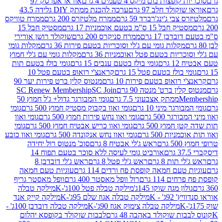
פצות בום מיקס 4 טעמים 4 גרם
אוראו אפרסק 97
ולד חלב 97 גרם
ערכה להכנת ממתק DIY גלידה 43.5
בי ג'ינג'רברד 59 גרם
ממרח מלטיזרס 200 גרם
ממרח טוויקס
בל 15 ס"מ בטעם אוכמניות 17 גרם
מסטיק חבל 15
בן 17 גרם
ממרח סניקרס 200 גרם
שוקולד רושן אורירי
מקלות גומי עם ג'לי וסוכריות בטעם פירות 36 גרם
מקלות גומי
ריות בטעם פטל ואוכמניות 36 גרם
מקלות גומי עם ג'לי חמוץ
רם
גומי בולז בטעם ענבים 15 גרם
גומי בולז בטעם תות
בולז בטעם פטל 15 גרם
קראנצ'י רואופ בטעם פטל 10
רואופ בטעם פירות 10 גרם
מנטוס קלין ברט פירות יער 90
ין ברט' מנטה 90 גרם
SC Join
SC Renew Membership
M
ממתק אצבעוני 7.5 גרם
גומי המבורגר גדול+ ג'ל חמוץ 50
גר מיני 10 גרם
גומי ואוו בקבוק מסטיק חמוץ 500 גרם
גומי
גר 500 גרם
גומי ואוו נחש פירות חמוץ 500 גרם
גומי ואוו
מוץ 500 גרם
גומי ואוו כריש אבטיח חמוץ 500 גרם
גומי
ות 500 גרם
גומי ואוו נחש אנקונדה 500 גרם
גומי ואוו כובע
רם
ראש ג'לי אבטיח 8 גרם
סוכ' מנטוס רול יחידה
אורביט גומי לעיסה ללא סוכר בטעם תפוח 14
תות 8 גרם
ראש ג'לי פטל 8 גרם
ראש ג'לי דובדבן 8
עם חמאה קופסת פח ורדים 114 גרם
עוגיות טעם חמאה
 114 גרם
רול וופל מאסטר 400 גרם
וופל מאסטר גריף
ון מגה שוקו 145ג'
מילקה טבלה פטל 100ג'-K
מילקה טבלה
ג' - K
מילקה טבלה אגוז שלם 95ג'-K
מילקה קייק אנד
מילקה טבלה צימוק אגוז 90ג'-K
מילקה טבלה דובדבן 100ג' -
ת שוקולד באהבה 48 גרם
לבבות שוקולד בקופסא יהלום