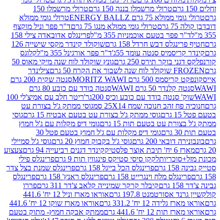
טרולי מרשמלו בננה 150 גרם
טרולי מרשמלו 150
לא 75 גרם ENERGY BALLZ
טרולי גומי ממולא
גרם
טרולי גומי ממולא מנגו 75 גרם
ד"ר פפר וניל מוקצף
 פפר בטעם אוכמניות 355 מ"ל
פרינגלס אדובאדה צילי 158
נגלס דבש חרדל 158 גרם
שוקולד קינדר מקסי שישייה 126
ריסמיס סנטה עומד 55ג'
ד"ר פפר אורגינל 355 מ"ל
קלוגס
 בוקר תירס 250 גרם
גונץ שוקולד לוח שנה מיקי מאוס 50
 את הקרח 50 גרם
צילינדר
50 גרם MORITZ WAWI
סנטה שקית 200 גרם
לנדר 50 גרם WAWI
סנטה בודד עם כובע 80 גרם
 סנטה בודד עם כובע וכיס 200גר'
ריטר חלב עם אמיצ'לי 100
 זהב חנוכה שמח 25X14 סמ
גוסי ממתק ג'ל בצורת עט
ם
גוסי ממתק ג'ל בצורת עט בטעם אבטיח 15 גרם
גוסי
ורת עט בטעם תות 15 גרם
גומי דיפ מקלות עם ג'ל חמוץ
ם
גומי דיפ מקלות עם ג'ל חמוץ בטעם פטל 30
דובאי 200 גרם
גוסי ג'ל בקבוק חמוץ 20 גרם
גוסי ג'ל סמיילי
וצר פלסטיק
קינדר דגנים רביעייה 94 גרם
צעצוע
סוכריות
לקקן סיסי סטיקס פינגווין תות 9 גרם
פרינגלס פילי
רם
פרינגלס הכל בייגל 158 גרם
פרינגלס שמנת בצל צדר
נגלס מלח וינגרייט 158 גרם
פרינגלס ראנץ' 158 גרם
פרינגלס
קיבלר קרקר שמינייה קלאב צ'דר 311 גרם
פררו
אסורטמנט 197.8 גרם
אוראו מארז וניל 12 יח' 441.6
ידה 12 יח' 331.2 גרם
אוראו מארז שוקו 12 יח' 441.6
ת 12 יח' 441.6 גרם
ממתק אבקה חמוץ- מתוק בטעם