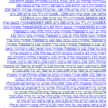
2 גרם I LOVE YOU
סוכריות בטעם קוקוס 250
ינגר קוקוס 250 גרם
צ'יפס ירקות שורש בטטה 40ג
רקות שורש סלק 40ג' -אורגני
הל משקה אנרגיה קלאסי 250
 שוקו חום 200ג'- K
סוכריות ג'ילי בוני פרוט 200 גרם
SUM
סוכריות ג'ילי בוני פרוט 200 גרם CITRUS
ילי בוני פרוט 200 גרם BERRY MIX
פופקורן בטעם שוקו
פופקורן בטעם קרמל 60 גרם OISHI
פופפולי פופקורן מוכן
פופפולי פופקורן מוכן מתוק מלוח 142 גרם
פופפולי
פלפל מלח ים 142 גרם
פופפולי פופקורן מוכן קרמל 142
ופקורן מוכן גבינה נאצו 142 גרם
פופפולי פופקורן מוכן צדר
פופפולי פופקורן מוכן צדר חלפיניו 142 גרם
פופפולי פופקורן
גרם
פופפולי פופקורן מוכן חמאה 142 גרם
קינדר בואנו
ם
גונץ בוטנים קלויים עם מלח 150 גר'
מנטוס שקית
מנטוס שקית פירות 135 גרם
מארז מקלות ביסקוויט עם
גרם
זריפה גרעיני דלעת 250 גרם
זריפה גרעיני אבטיח
ט רוטב ברביקיו אורגינל 510 מ"ל
פבורס טראפל לבן פיסטוק
טראפל שוקו 100ג'
פבורס טראפל לבן וניל 100ג'
פבורס
ג'
אנרג'י מאגדת דגנים טראפלס ושוקולד
אנרג'י מאגדת
ר
נסקוויק אבקת תות 350ג'
גולון טוסטדה ללא ת.סוכר
וסטדה ללא סוכר 350ג'
גולון אורגני ביו שוקוצ'יפס 150ג'
גולון
אג'סטיב צ'יה 270ג'
גולון אורגני ביו דיאג'סטיב ש.שועל פירות
אורגני ביו דיאג'סטיב ש.שועל שוקו 270ג'
גולון אורגני ביו
גולון מגה סנדוויץ' 250ג'
גולון אורגני ביו מריה 350ג'
סוכ'
ברים מוזרים 120ג'
סוכ' צ'ופה צ'ופס דברים מוזרים
צופס סוכ על מקל חמוץ 120ג'
ברילה פסטו ריקוטה א.מלך