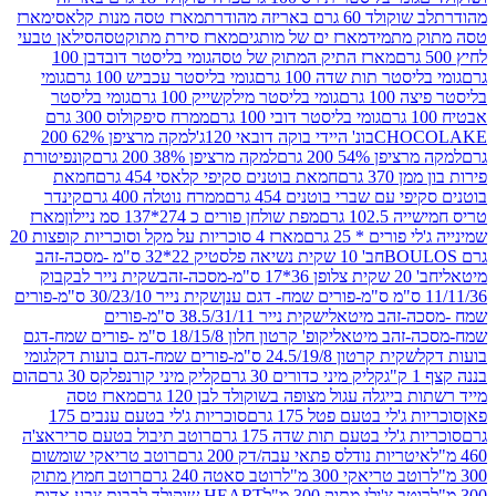
ד 60 גרם באריזה מהודרת
מארז טסה מנות קלאסי
מארז
מתמיד
מארז ים של מותגים
מארז סירת מתוקטסה
סילאן טבעי
מארז התיק המתוק של טסה
גומי בליסטר דובדבן 100
טר תות שדה 100 גרם
גומי בליסטר עכביש 100 גרם
גומי
 גרם
גומי בליסטר מילקשייק 100 גרם
גומי בליסטר
גומי בליסטר דובי 100 גרם
ממרח סיפקולוס 300 גרם
CHO
בונ' היידי בוקה דובאי 120ג'
למקה מרציפן 62% 200
54% 200 גרם
למקה מרציפן 38% 200 גרם
קונפיטורת
3 גרם
חמאת בוטנים סקיפי קלאסי 454 גרם
חמאת
עם שברי בוטנים 454 גרם
ממרח נוטלה 400 גרם
קינדר
10 גרם
מפת שולחן פורים כ 274*137 סמ ניילון
מארז
רים * 25 גרם
מארז 4 סוכריות על מקל וסוכריות קופצות 20
חב' 10 שקית נשיאה פלסטיק 22*32 ס"מ -מסכה-זהב
כה-זהב
שקית נייר לבקבוק
שקית נייר 30/23/10 ס"מ-פורים
-זהב מיטאלי
שקית נייר 38.5/31/11 ס"מ-פורים
זהב מיטאלי
קופ' קרטון חלון 18/15/8 ס"מ -פורים שמח-דגם
קית קרטון 24.5/19/8 ס"מ-פורים שמח-דגם בועות דקל
גומי
קליק מיני כדורים 30 גרם
קליק מיני קורנפלקס 30 גרם
הום
ייגלה עגול מצופה בשוקולד לבן 120 גרם
מארז טסה
'לי בטעם פטל 175 גרם
סוכריות ג'לי בטעם ענבים 175
ג'לי בטעם תות שדה 175 גרם
רוטב תיבול בטעם סריראצ'ה
ריות נודלס פתאי עבה/דק 200 גרם
רוטב טריאקי שומשום
ב טריאקי 300 מ"ל
רוטב סאטה 240 גרם
רוטב חמוץ מתוק
ב צ'ילי מתוק 300 מ"ל
HEART שוקולד לבבות צבע אדום