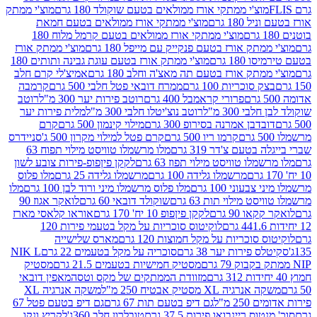
וצ'י ממתקי אורז ממולאים בטעם שוקולד 180 גרם
מוצ'י ממתק
180 גרם
מוצ'י ממתקי אורז ממולאים בטעם חמאת
מוצ'י ממתקי אורז ממולאים בטעם קרמל מלוח 180
תק אורז בטעם פנקייק עם מייפל 180 גרם
מוצ'י ממתק אורז
18 גרם
מוצ'י ממתק אורז בטעם עוגת גבינה ותותים 180
תק אורז בטעם תה מאצ'ה וחלב 180 גרם
אמיצ'לי קרם חלב
סוכריות 100 גרם
ממרח דובאי פטל חלבי 500 גרם
קרמבה
פרורי קראמבל 400 גרם
רוטב פירות יער 300 מ"ל
רוטב
 300 מ"ל
רוטב נוצ'יטלו חלבי 300 מ"ל
מלית פירות יער
דבן אמרנה בסירופ 300 גרם
מילוי קינמון 500 גרם
קרם
קרמו ריו 500 גרם
קרם פטל למילוי מקרון 500 ג'
סניידרס
טעם צ'דר 319 גרם
מלו מרשמלו טוויסט מילוי תפוח 63
לו טוויסט מילוי תפוז 63 גרם
לקקן פיןפופ-פירות צובע לשון
מרשמלו גלידה 100 גרם
מרשמלו גלידה 25 גרם
מלו פלוס
עוני 100 גרם
מלו פלוס מרשמלו מיני ורוד לבן 100 גרם
מלו
 מילוי תות 63 גרם
שוקולד דובאי 60 גרם
לואקר אגוז 90
ו 90 גרם
לקקן פיןפופ 10 יח' 170 גרם
אוראו קלאסי מארז
לוקיטוס סוכריות על מקל בטעמי פירות 120
סוכריות על מקל חמוצות 120 גרם
מארס שלישייה
פירות יער 38 גרם
סוכריה על מקל בטעמים 22 גרם
NIK L
מסטיק חמישיות בטעמים 21.5 גרם
מסטיק
מזוודת הממתקים של מקס וטסה
מאפין דובאי
יה XL מסטיק אבטיח 250 מ"ל
משקה אנרגיה XL
2 מ"ל
גם דיפ בטעם תות 67 גרם
גם דיפ בטעם פטל 67
ס ריינבואו פירות 37.5 גרם
טובלרון חלב 360ג'
לקריץ ונקו