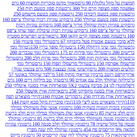
 גולגולת 90 גרם
סאוור מדנס סוכריות חמוצות 60 גרם
 מצופה קרם וניל 300 גרם
עוגת ספוג בטעם תות 250
 בטעם דובדבן 250 גרם
עוגת ספוג בטעם מישמש 250
ג בטעם שוקולד 250 גרם
קינג עוגיות רכות שוקולד צ'יפס 160
יות רכות שוקולד מריר צ'יפס 160 גרם
קינג עוגיות רכות
'יפס 160 גרם
קינג עוגיות רכות שיבולת תפוז שוקו צ'יפס
ה ספוג מצופה קרם קקאו 300 גרם
אורביט רפרשרס מסטיק
עם אבטיח פטל בקבוקון 67 גרם
טרולי גומי פינגווין 150
י שיני דרקולה 150 גרם
טרולי סופר בריין 150ג'
טרולי גומי
טרולי גומי פירות ים 175 גרם
טרולי גומי עכברים 200
י נשיקות תות 200 גרם
טרולי גומי פרות חלב 200 גרם
טרולי
150 גרם
טרולי מרשמלו תפוח 150 גרם
טרולי גומי
200 גרם
קישוטי עוגה בצנצנת 500 גרם צבעוני עגול /
טב ברבקיו טריאקי מתוק 510 מ"ל
בר שוקולד באונטי 57
ולד חלב עם אגוזים 90 גרם
שוק' טב מילקה דיים 100 גרם
יבון צבעוני 5X2 סמ
ארוחת אורז בסגנון איטלקי 250
ז בסגנון מקסיקני 250 גרם
ארוחת אורז אושפלו 250
ז מג'דרה 250 גרם
הריבו אבטיח 160ג'
היידי מוצארט תפוז
וצארט נוגט ליצ'י 119ג'
גונץ סוכריית מקל סבא קשת 144
ת קטנות בשקית 100 גרם
גונץ אנשי שלג משוקולד במילוי
85 גרם
גונץ אנשי שלג משוקולד במילוי קרם חלב ברשת
 סנטה משוקולד במילוי קרם חלב ברשת 85 גרם
גונץ שוקולד
שישיה 78 גרם
גונץ שוקולד חלב סנטה 100 גרם
גונץ עוגיות
גונץ שוקולד לוח שנה מפרץ
גרם
גונץ שוקולד לוח שנה קריסמיס 50 גרם
גונץ מיקס