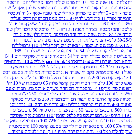
מרכז שולחן רימון אקרילי זהב+ הדפסה -
ר זהב דקורטיבי + כיתוב שנה טובה
קישוטי שולחן אקרילי שנה
יח'
קישוטי שולחן אקרילי שנה טובה -כסף - 5 יח'
דג כסף
 ס"מ
דבש לחיץ 250 גרם עמק חפר
עוגת דבש עוגל'ה
טיק בצורת רימון ק. 7 ס"מ-שקוף
חב' 6 כלי
 -בצורת תפוח 12.8*13.8*7 ס"מ
קופ' קרטון חלון שנה
קפ' קרטון חלון שנה טובה
אגרת+ מעטפה שנה טובה שופר/ספר תורה
מגנט חג שמח 5*9
אוראו שוקולד גליל 110.4 גרם
גלילות
קרם שוקולד 54 גרם
אוראו שוקולה מרשמלו תות 168
ראו במילוי קרם וניל 54 גרם
אוראו עוגיות שוקולד חום 64.4
ת וניל 64.4 גרם
אוראו Space Dunk גליל 110.4 גרם
חטיף
גרם
חטיף טאקיס דרגון צ'ילי 92.3 גרם
חטיף טאקיס
ממתק בקבוקי שעווה 39 גרם
סוכריות ממולאות בטעם דבש
יני 200 גרם
איטריות אורז מקלות 600 גרם
לוק או לוק גומי
טודיי חטיף חלבון קרמל מלוח 65 גרם
מארז של 10 יח'
ס 140 גרם
פחית תפוחחה משקה אורגני מוגז תפוח ואננס
ת לימוננדה משקה אורגני מוגז- לימון וליים 250 מ"ל
פחית
אורגני מוגז תפוזי דם ודומדמניות 250 מ"ל
גרגרי טפיוקה
גרגרי טפיוקה גדולים 400 גרם
מיסו כהה 500 גרם
מיסו
נאצ'וס טבעי 50 גרם
נאצ'וס תירס כחול 50 גרם
נאצ'וס
פרינגלס סין פלפל ופרמזן 110 גרם
ביאנקה שוקולד
ם
ביאנקה שוקולד מריר 72% 100 גרם
ביאנקה שוקולד
ביאנקה שוקולד לבן בטעם קרמל 100 גרם
ביאנקה
100 גרם
גומי לעיסה צבעוני 1 ק"ג
גומי לעיסה אבטיח 1