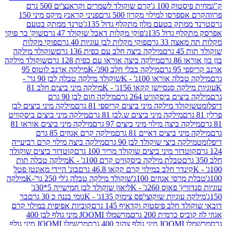
ק 100 ג'
קרם שוקולד לשמרים וקראנצ'ים 500 גרם
רסו למילוי מקרון 500 גרם
פניני קראנץ מיקס מיני 150
תק בטעם מלון מתקלף גדול 135ג'
טרנד ממתק בטעם
גדול 135ג'
פוקי מקלות דאבל שוקולד 47 גרם
שוק' בר פוקי
 33 גרם
פוקי מקלות לבן עוגיות 40 גרם
פוקי מקלות
רם
מילקה ביצה חלב עם כפית 136 גרם
שוקולד מילקה
 גרם
מילקה ביצה אוראו עם כפית 128 גרם
שוקולד מילקה
גרם
מילקה בבלי חלב 90ג'-K
מילקה ארנב לוטוס 95
ה אוראו 100ג' - K
שוקולד מילקה טבלה לבן 90 גר' -
ה סנסיישן קקאו 156ג' - K
מילקה מיני ביצים חלב 81
ים ביסקוויט 264 גרם
מילקה חום לבן 90 גרם
ולד מילקה מיני ביצים קריספי 81 גרם
מילקה מיני ביצים לבן
מילקה מיני ביצים ש.לבן 81 גרם
מילקה מיני ביצים ביסקוויט
 ביצה מילוי מיני ביצים 97 גרם
מילקה מיני ביצים אוראו 81
י ביצים דאיים 81 גרם
מילקה קרם אגוזים 85 גרם
קה ביצי שוקולד לבן 90 גרם
מילקה ביצה מילוי קרם רביעייה
דור מיני ביצים שוקולד מריר 100 גרם
קוטדור ביצים שוקולד
טבלת מילקה ביסקוויט קרם 100ג' - K
מילקה טבלה תות
נדר חלב במילוי קרם קקאו 46.8 גרם
בונ' היידי מאונטן פטל
סי אגוזים 100ג'
שוקולד מילקה טבלה ג'לי 250 גר'-K
מילקה
פאוס 260ג' - K
ליאון שוקולד לבן חמישייה 5*30ג'
וגיות שוקוצי'פס צימוק 135ג' - K
גומי בננה כ 30 גרם
בר
 חלב פיסטוק וקדאיף 145 גרם
קוביות אפיפית במילוי קרם
 כרמית 200 גרם
מרשמלו JOOMI מיני גולף לבן 400
400 גרם
מרשמלו JOOMI מיני גולף