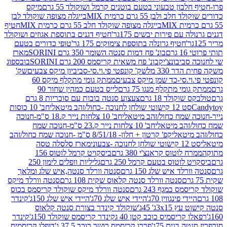
בון טבעוני בטעם בוטנים קרמל ושוקולד 55 גרם
מיקס
 ולבן 55 גרם כרמית MIX
בייגלה מצופה שוקולד לבן
בייגלה מצופה שוקולד חלב 55 גרם כרמית MIX
חטיף
עם פירות יבשים 175גר'
חטיף דגנים בתוספת אגוזים ושוקולד
חטיף גרונלה בתוספת צימוקים 175 גר'
טופי כדורים בטעם
ם
בונ' פח דמות סנטה השומר 350 גרם SORINI
מארז
ביבונצ'יק
בונ' פח משאית קריסמס 200 גרם SORINI
בובספוג
 330 מל
שק' קונפטי פי.וי.סי-סביביון מיקס צבעים
שק'
וי.סי-כד שמן מיקס צבעים
ממתק גומי מתקלף מיקס 60
י מתקלף מנגו 75 גרם
לייס בטעם כמהין שחור 90
קולד 18 גרם
צעצוע סנטה בובות עם סוכריות 8 גרם
1 קישוטי שולחן לחנוכה -כחול/זהב מיטאלי
חב' 10 כוסות
 שמח כחול/זהב מיטאלי
חב' 10 צלחות נייר ק.18 ס"מ-חנוכה
הב מיטאלי
חב' 10 צלחות נייר ק.23 ס"מ-חנוכה שמח
יטאלי
קפ' קרטון + חלון- 8/51/18 ס"מ -חנוכה שמח כחול/זהב
עוני
מארז סלסלה טסה
לוטוס קראנצ'י 380 גרם
ביסקויט קרמל לוטוס 156
לוטוס בטעם קרמל 250 גרם
גליליות וופלים לימון 250
ד איש שלג 150 גרם
סנטה וורלד סנטה,איש שלג ומלאך
סנטה וורלד סנטה קלאוס שקית 108 גרם
סנטה וורלד מיקס
 במגף 243 גרם
סנטה וורלד מיקס שוקולד קריסמס בכוס
י פינגווין 70ג'
היידי איש שלג 70ג'
היידי איש שלג 150ג'
קינדר
3xג' 45ג'
שוקולד קינדר בצורת סנטה קלאוס
קריסמיס כוכב קטן 40 ג
קינדר קריסמס שוקולד 150ג'
קינדר
בנים 75ג'
פררו קריסמס רושר כוכב 37.5 ג'
דופלו קריסמיס