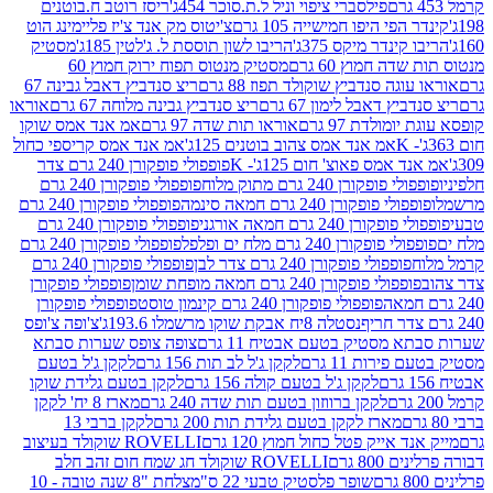
פילסברי ציפוי וניל ל.ת.סוכר 454ג'
ריסז רוטב ח.בוטנים
פי היפו חמישייה 105 גרם
צ'יטוס מק אנד צ'יז פליימינג הוט
ינדר מיקס 375ג'
הריבו לשון תוססת ל. ג'לטין 185ג'
מסטיק
ה חמוץ 60 גרם
מסטיק מנטוס תפוח ירוק חמוץ 60
גה סנדביץ שוקולד תפוז 88 גרם
ריצ סנדביץ דאבל גבינה 67
ץ דאבל לימון 67 גרם
ריצ סנדביץ גבינה מלוחה 67 גרם
אוראו
מולדת 97 גרם
אוראו תות שדה 97 גרם
אמ אנד אמס שוקו
אמ אנד אמס צהוב בוטנים 125ג'
אמ אנד אמס קריספי כחול
אמס פאוצ' חום 125ג'- K
פופפולי פופקורן 240 גרם צדר
פופקורן 240 גרם מתוק מלוח
פופפולי פופקורן 240 גרם
י פופקורן 240 גרם חמאה סינמה
פופפולי פופקורן 240 גרם
רן 240 גרם חמאה אורגני
פופפולי פופקורן 240 גרם
פופקורן 240 גרם מלח ים ופלפל
פופפולי פופקורן 240 גרם
פופפולי פופקורן 240 גרם צדר לבן
פופפולי פופקורן 240 גרם
פולי פופקורן 240 גרם חמאה מופחת שומן
פופפולי פופקורן
פופפולי פופקורן 240 גרם קינמון טוסט
פופפולי פופקורן
נסטלה 8יח אבקת שוקו מרשמלו 193.6ג'
צ'ופה צ'ופס
 מסטיק בטעם אבטיח 11 גרם
צופה צופס שערות סבתא
ירות 11 גרם
לקקן ג'ל לב תות 156 גרם
לקקן ג'ל בטעם
לקקן ג'ל בטעם קולה 156 גרם
לקקן בטעם גלידת שוקו
לקקן ברווזון בטעם תות שדה 240 גרם
מארז 8 יח' לקקן
מארז לקקן בטעם גלידת תות 200 גרם
לקקן ברבי 13
 אייק פטל כחול חמוץ 120 גרם
ROVELLI שוקולד בעיצוב
80 גרם
ROVELLI שוקולד חג שמח חום זהב חלב
שופר פלסטיק טבעי 22 ס"מ
צלחת "8 שנה טובה - 10