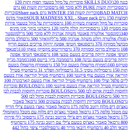
SKILLS DUO סוכריות על מקל בטעמי תפוח ותות 120
P ללא סוכר 60 גרם
סוכריות קשות 60 גרם
BAD
סוכריות קשות WINTER 150 גרם Share pack
סוכריות
סאוור מדנס
קל חמוצות בשקית 100 גרם
סוכריות על מקל בטעמי פירות
סוכריות קולה ולימון 120 גרם
דגני בוקר סיני מיניס
 אולטרה פאנטזי משקה אנרגיה ללא סוכר 500 מ"ל
מונסטר
ה ויולט משקה אנרגיה 500 מ"ל
קוואקר 500 גרם
חלב מרוכז
3 גרם
סנאפי חטיפי אפונה ירוקה פריכים בטעם חריף
 מרוכז וממותק 370 גרם
דוריטוס מקסיקן טאקו 110ג'
סנאפי
ירוקה פריכים בטעם טבעי 108 גרם
סנאפי חטיפי אפונה
בטעם גבינה 108 גרם
ממבה ביץ' בייטס 160ג'
ממבה מג'יק
ממרח מרשמלו בטעם וניל 150 גרם
ממרח מרשמלו בטעם
מילקה נוסיני 31.5 גרם
מילקה וופליני 31 גרם
חטיף סטייל
בטעם עוף פיקנטי 100 גרם
חטיף סטייל קוריאה אורז בטעם
100 גרם
חטיף סטייל קוריאה אורז בטעם קארבונרה 100
יל קוריאה אורז בטעם פיקנטי 100 גרם
BOULOS סוכריות
אדום לבן 500 גרם
BOULOS סוכריות דחוסות לבבות לבן
BOULOS סוכריות דחוסות לבבות כחול לבן 500
 צבעונים 500 גרם
אל סאבור
וח רוטב סלסה 175 גרם
אל סאבור נאצ'ו בטעם צ'ילי חריף
175 גרם
אל סאבור נאצ'וס דיפ מלוח עם מטבל גוואקמולי
סאבור נאצ'וס דיפ צ'ילי ברוטב גבינה 175 גרם
סוכ' ג'לי פירות
סאבור נאצ'וס בטעם צ'ילי עם רוטב גבינה 175 גרם
חטיף
חטיף דובאי מריר 40 גרם
פילסברי ציפוי כחול 442