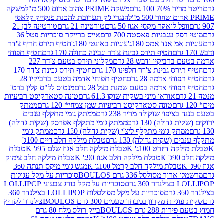
 100 גרם
משקה PRIME צהוב אדום 500 מ"ל
משקה
הנגרי ג'ק תערובת להכנת פנקייק קלאסי
ל לואקר מקסי אגוז 50 גרם
טורטינה 21 גרם
טורטינה לבן 21
 עגבניות פאסטה 700 גרם
אייס ברייקר סוכריות פטל 36
מ אנד אמס 180ג'
עוגיות באונטי 180ג'
חטיף תירס חריף צ'דר
חטיף תירס גבינת צ'דר וגבינה כחולה 170 גרם
חטיף תפוחי
ביקיו ודבש 28 גרם
מקלוני תירס בטעם צ'דר 227
 גבינת צ'דר חלפינו 170 גרם
חטיף תירס גבינת צ'דר 170
חי אדמה 28 גרם
חטיף תפוחי אדמה בטעם ברביקיו 28
וחי אדמה בטעם שמנת בצל 28 גרם
מנטוס לל"ס קלין ברט'
אוראו מיני בשקית שוקו 61.3 גרם
טונה סטארקיסט רביעיות
טונה סטארקיסט רביעיות שמן צמחי* 120 גרם
ממתק
יפוי שוקולד מריר 238 גרם
ממתק גומי מתקלף ענבים
דולה) 130 גרם
ממתק גומי מתקלף אפרסק (שקית גדולה)
ק גומי מתקלף ליצ'י (שקית גדולה) 130 גרם
ממתק גומי
(שקית גדולה) 130 גרם
טבלת מילקה חלב דיים 100ג'
דיזרט 100ג' K
טבלת מילקה חלב אגוז שלם 95ג' K
טבלת
K
טבלת מילקה חלב אגוז 90ג' K
טבלת מילקה חלב צימוק
טבלת מילקה חלב קרמל 100ג' K
מגש גומי מיקס תנתה 360
 מסולסל 336 גרם BOULOS
סוכריות על מקל עגולות
 גרם
סוכריות על מקל בורג צבעוני LOLLIPOP
סוכריות על מקל מסולסלות LOLLIPOP בצילנדר 360
ות מקרון במבחר טעמים 300 גרם BOULOS
צילנדר לקריץ
28 גרם BOULOS
בייק רולס מלח 80 גרם