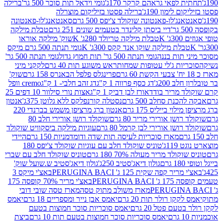
לפאי גראהם קרקר 170ג'
גומי וידאל תות סוכר 500 גר'
ברילה
לימון 190ג'
ברילה פסטו בזיליקום מוצרלה
ג'לו-פאנטונה שוקולד צ'יפס 500 גרם
סאנטאנג'לו-פאנטונה
דיי ביסתן קלינדר בטעמים שונים 251 גרם
טבלת מילקה
K
טבלת מילקה טריולד 280ג' K
שוק' מילקה אוראו
לת מילקה שוקו אנד קקס 300ג' K
גומי תנתה 500 גרם מיקס
 תות בננה
גומי תנתה 500 גר' תות חמוץ גדול
גומי תנתה 500 גר'
יות ג'לי עטופות שמחות
ראש משוגע תות 40 גרם
לקקני מיני
פרינגלס פלפל הבאנרס 158 גרם
שוק'
 200ג'
דג כסף פרווה 1 ק"ג
דג זהב חלבי- 1 ק"ג
cremo וופל
 מריר בודד
אורז לבן דביק 1 ק"ג
אצות נורי סילוור 10 דפים 25
נת סחלב 500 גרם
נסטלה קורנפלקס ללא גלוטן 375ג'
אנטון
וי בייליס 175 גרם
אנטון ברג מרציפן משמש בברנדי 220
שן אורירי מריר 80 גרם
שוקולד רושן אורירי חלב 80
ושן אורירי לבן קרמל 80 גרם
עוגיות מילקה ביסקוויט שוקולד
מארז סוכריות לעיסה תות שדה ודומדמניות 150 גרם
היידי
1ג'
טוניס שוקולד חלב עם עוגיות שוקולד צ'יפס 180
לד מריר מעולה 70% 180 גרם
טוניס שוקולד חלב עם שברי
גולון דיאג'סטיב 250ג'
גולון דיאג'סטיב ש.שועל שוק'
 קפה שקית 125 ג' PERUGINA BACI
באצ'י מיקס 3
PERUGINA
באצ'י מריר 70% קופסה 175
מארז משולב מתוק טסה
מארז טסה שובי דובי
קן רולר תות 20 גרם
יאמס אבן נייר ומספריים 18 גרם
יאמס
עם פטל 20 גרם
יאמס סוכריות סוכר חמוצות בטעם
יאמס סוכריות סוכר חמוצות בטעם תות 10 גרם
ביצת