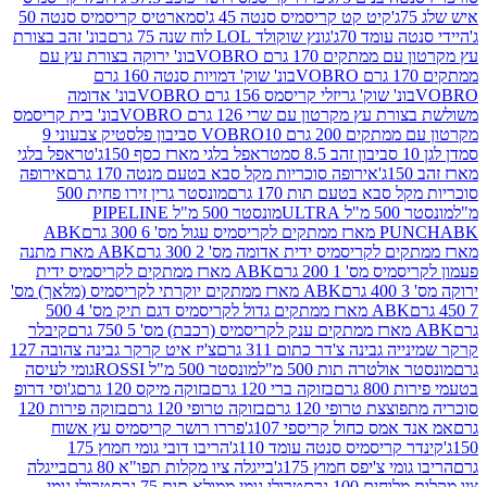
קיט קט קריסמיס סנטה 45 ג'
סמארטיס קריסמיס סנטה 50
עומד 70ג'
גונץ שוקולד LOL לוח שנה 75 גרם
בונ' זהב בצורת
תקים 170 גרם VOBRO
בונ' ירוקה בצורת עץ עם
בונ' שוק' דמויות סנטה 160 גרם
נ' שוק' גריזלי קריסמס 156 גרם VOBRO
בונ' אדומה
עץ מקרטון עם שרי 126 גרם VOBRO
בונ' בית קריסמס
 200 גרם VOBRO
10 סביבון פלסטיק צבעוני 9
טראפל בלגי מארז כסף 150ג'
טראפל בלגי
אירופה סוכריות מקל סבא בטעם מנטה 170 גרם
אירופה
סבא בטעם תות 170 גרם
מונסטר גרין זירו פחית 500
ULT
מונסטר 500 מ"ל PIPELINE
ABK
PU
לקריסמיס ידית אדומה מס' 2 300 גרם
ABK מארז מתנה
מס' 1 200 גרם
ABK מארז ממתקים לקריסמיס ידית
ABK מארז ממתקים יוקרתי לקריסמיס (מלאך) מס'
ABK מארז ממתקים גדול לקריסמיס דגם תיק מס' 4 500
קיבלר
גבינה צ'דר כתום 311 גרם
צ'יז איט קרקר גבינה צהובה 127
ולטרה תות 500 מ"ל
מונסטר 500 מ"ל ROSSI
גומי לעיסה
 גרם
בזוקה ברי 120 גרם
בזוקה מיקס 120 גרם
ג'וסי דרופ
ת טרופי 120 גרם
בזוקה טרופי 120 גרם
בזוקה פירות 120
מס כחול קריספי 107ג'
פררו רושר קריסמיס עץ אשוח
קריסמיס סנטה עומד 110ג'
הריבו דובי גומי חמוץ 175
י צ'יפס חמוץ 175ג'
בייגלה ציו מקלות תפו"א 80 גרם
בייגלה
ים 100 גרם
טרולי גומי ממולא תות 75 גרם
טרולי גומי