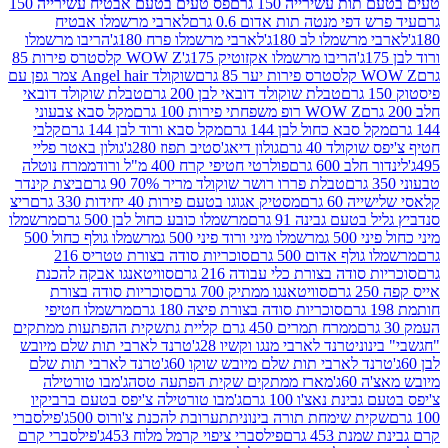
ת עשירייה 150 גרם
פס טעים בטעם אבטיח עשירייה 150
דפי מנטה תות אדום 0.6 גרם
לארבי מרשמלו אבטיח
מרשמלו לב 180ג'
לארבי מרשמלו פרח 180ג'
הריבו מרשמלו
הריבו מרשמלו אקזוטיק 175ג'
WOW Z קלסטרס פירות 85
 85 גרם
שוקולד Angel hair צמר גפן עם
טבלת שוקולד דובאי לבן 200 גרם
טבלת שוקולד דובאי
WOW Z רופ משפחתי פירות 100 גרם
מקל סבא צבעוני
 סבא כחול לבן 144 גרם
מקל סבא ורוד לבן 144 גרם
קלבי
ולד 40 גרם
גולון דיאג'סטיב תפוז 280ג'
גולון באטר פליי
ב 600 גרם
פולרטי חטיפי קרח 400 מ"ל ורוד
ממרח נוטלה
טבלת פררו רושר שוקולד מריר 70% 90 גרם
ביצת קינדר
60 גרם
מסטיק אגוגו בטעם פירות 40 יחידות 330 גרם
ריצ
טעם גבינה 91 גרם
מרשמלו כובע כחול לבן 500 גרם
מרשמלו
50 ג
מרשמלו מיני ורוד פיני 500 ג
מרשמלו גולף כחול 500
לף אדום 500 גרם
סוכריות סודה בצורת טטריס 216
סודה בצורת כלי עבודה 216 גרם
סוויטאנגו אבקה להכנת
סוויטאנגו ממתיק 700 גרם
סוכריות סודה בצורת
סוכריות סודה בצורת פיצה 180 גרם
מרשמלו חטיפי
ממרח תמרים 450 גרם קליית גת
שקית ההפתעות ממתקים
וני
טרנד לארבי מנגו וקשיו 28ג'
טרנד לארבי תות שלם מיובש
ד לארבי תות שלם מיובש שוקו 60ג'
טרנד לארבי תות שלם
6ג'
מארז ממתקים שקית הפתעה טסה
ג'מבו טורטילה
נת נאצ'ו 100 גרם
ג'מבו טורטילה צ'יפס בטעם ברביקיו
ית שימחת תורה בינונית
תערובת להכנת צ'ורוס 500ג'
פילסברי
 453 גרם
פילסברי ציפוי קרמל מלוח 453ג'
פילסברי קרם