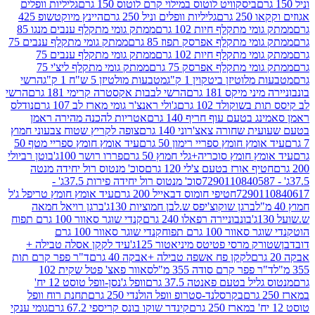
ביסקוויט לוטוס במילוי קרם לוטוס 150 גרם
גליליות וופלים
 גרם
גליליות וופלים וניל 250 גרם
היינץ מיוקטשופ 425
י מתקלף חיות 102 גרם
ממתק גומי מתקלף ענבים מנגו 85
י מתקלף אפרסק תפוז 85 גרם
ממתק גומי מתקלף ענבים 75
י מתקלף חיות 102 גרם
ממתק גומי מתקלף ענבים 75
י מתקלף אפרסק 75 גרם
ממתק גומי מתקלף ליצ'י 75
לוטיזן ביטקוין 1 ק"ג
מטבעות מולטיזן 5 ש"ח 1 ק"ג
הרשי
 מיקס 181 גרם
הרשי לבבות אקסטרה קרימי 181 גרם
הרשי
שוקולד 102 גרם
ג'ולי ראנצ'ר גומי מארז לב 107 גרם
נודלס
בטעם עוף חריף 140 גרם
אטריות להכנה מהירה ראמן
שחורה צאצ'רוני 140 גרם
צופה לקריץ שטוח צבעוני חמוץ
מץ חומץ ספריי רימון 50 גרם
עיד אומץ חומץ ספריי מטף 50
 חומץ סוכריה+גלי חמוץ 50 גרם
פררו רושר 100ג'
בוטן רביולי
ף אורז בטעם צ'לי 120 גרם
סוכ' מנטוס רול יחידה מנטה
סוכ' מנטוס רול יחידה פירות 37.5ג' -
72901
חטיפי חומוס דבאייל 200 גרם
עיד אומץ חומץ טריפל ג'ל
ברגן שוקוצ'יפס ש.לבן חמוציות 130ג'
ברגן רויאל חמאה
בונבוניירה רפאלו 240 גרם
קנדי שוגר סאוור 100 גרם תפוח
וור 100 גרם תפוח
קנדי שוגר סאוור 100 גרם
 מרסי פטיטס מיניאטור 125ג'
עיד לקקן אסלה טבילה +
לקקן פח אשפה טבילה +אבקה 40 גרם
ד"ר פפר קרם תות
 פפר קרם סודה 355 מ"ל
סאוור פאצ' פטל שקית 102
יל בטעם פאנטה 37.5 גרם
וופל ג'נסן-וופל טוסט 12 יח'
בקרסלנד-סטרופ וופל הולנדי 250 גרם
תחנת רוח וופל
קינדר שוקו בונס קריספי 67.2 גרם
גומי ענקי