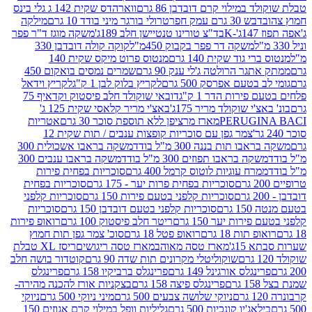
במילוי קרם דובדבן 86 גרם
ווארהדס שקית 142 ג גלי בינס
בש 30 גרם עמק חפר
טרולי בורגר מיני בודד 10 גרם
מילקה
K
בד"צ טורינו טנטיישן חלב 189ג'
משקה מוגז ד"ר פפר
משקה דר פפר בקבוק 450מ"ל
קוקה קולה דובדבן 330
 גוד שקית 140 גרם
מנטוס פרוט מיקס שקית 140
ר הרולטה ג'לי ענק 90 גרם
שמרים נמסים בואקום 450
בטעם אפרסק 500 גרם
לקריץ בלוק לבן 1 ק"ג
לקריץ וידאל
ירות הדר 1 ק"ג
דובאי שוקולד חלב פיסטוק וקדאיף 75
י שוקולד מריר 175ג'
באצ'י מריר קלאסי שקית 125 ג'
PERUGI
מארז מרציפן ללא תוספת סוכר 30 גרם
אטריות
צמר גפן עם סוכריות קופצות ענבים / תות שקית 12
 תות בננה 300 מ"ל בודד
משקה בראבו אשכולית 300
ה בראבו תפוזים 300 מ"ל בודד
משקה בראבו ענבים 300
רח עוגיות לוטוס קרמל 400 גרם
סוכריות בפחית פירות
סוכריות בפחית פרות יער - 175 גרם
סוכריות בפחית
סוכריות קלפני בטעם פירות 150 גרם
סוכריות קלפני
גרם
סוכריות קלפני בטעם דובדבן 150 גרם
סוכריות
רות יער 150 גרם
ריטר חלב פיסטוק 100 גרם
רואופ פירות
תות 18 גרם
רואופ פטל 18 גרם
סוכ' צמר גפן תות חמוץ
1ג'
מארז טסה מאוהב
מארז טסה ריגושים
ריסז XL טבלת
שוקוליטלי מקרונים תות שדה 90 גרם
קוטדור בושה חלב
גלס אורגינל 149 גרם
פרינגלס ברביקיו 158 גרם
פרינגלס
פרינגלס פיצה 158 גרם
בצקניות אורז להכנה מהירה-
ניוקי שלושה צבעים 500 גרם
מיני ניוקי 500 גרם
ניוקי
ג'יו קונכיות 500 גרם
גליליות וופל במילוי קרם אגוזים 150