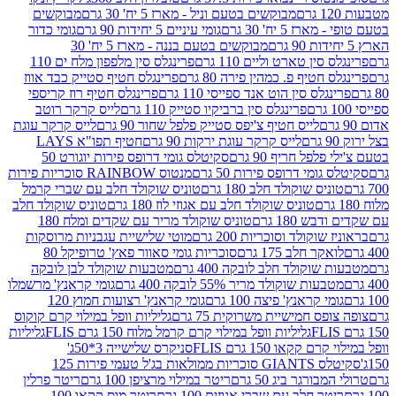
מבוקשים בטעם וניל - מארז 5 יח' 30 גרם
מבוקשים
5 יח' 30 גרם
גומי עיניים 5 יחידות 90 גרם
גומי כדור
מבוקשים בטעם בננה - מארז 5 יח' 30
ין טארט וליים 110 גרם
פרינגלס סין מלפפון מלח ים 110
חטיף פ. כמהין פירה 80 גרם
פרינגלס חטיף סטייק כבד אווז
לס סין הוט אנד ספייסי 110 גרם
פרינגלס חטיף רוז קריספי
פרינגלס סין ברביקיו סטייק 110 גרם
לייס קרקר רוטב
לייס חטיף צ'יפס סטייק פלפל שחור 90 גרם
לייס קרקר עוגת
לייס קרקר עוגת ירקות 90 גרם
חטיף תפו"א LAYS
פל חריף 90 גרם
סקיטלס גומי דרופס פירות יוגורט 50
ומי דרופס פירות 50 גרם
מנטוס RAINBOW סוכריות פירות
יס שוקולד חלב 180 גרם
טוניס שוקולד חלב עם שברי קרמל
טוניס שוקולד חלב עם אגוזי לוז 180 גרם
טוניס שוקולד חלב
 180 גרם
טוניס שוקולד מריר עם שקדים ומלח 180
וקולד וסוכריות 200 גרם
מוטי שלישיית עגבניות מרוסקות
ר חלב 175 גרם
סוכריות גומי סאוור פאץ' טרופיקל 80
וקולד חלב לובקה 400 גרם
מטבעות שוקולד לבן לובקה
ות שוקולד מריר 55% לובקה 400 גרם
גומי קראנץ' מרשמלו
י קראנץ' פיצה 100 גרם
גומי קראנץ' רצועות חמוץ 120
ס חמישיית משרוקית 75 גרם
גליליות וופל במילוי קרם קוקוס
גליליות וופל במילוי קרם קרמל מלוח 150 גרם FLIS
גליליות
קקאו 150 גרם FLIS
סניקרס שלישייה 3*50ג'
סקיטלס GIANTS סוכריות ממולאות בג'ל טעמי פירות 125
ורגר ביג 50 גרם
ריטר במילוי מרציפן 100 גרם
ריטר פרלין
ר חלב עם שברי אגוזים 100 גרם
ריטר מוס קקאו 100