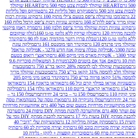
ולד לבבות צבע כסף 500 גרם
HEART שוקולד
50 גרם
סניקרס וופל גליליות 22 גרם
טוויקס וופל גליליות
ו טורטילה צ'יפס בטעם צ'ילי מתוק 100 גרם
קינג עוגיות רכות
ס ללת''ס 160 גרם
קינג עוגיות רכות צ'יפס קרמל מלוח 160
יות רכות שוקולד מריר צ'יפס חלבון 160 גרם
מרק ראמן פיקנטי
 גרם
גולון שרקיז ללא גלוטן טו-גו 160ג'
גולון שוקובום
 120ג'
טבלת פררו רושר מקדמיה ואגוז לוז 90 גרם
קינדר
נדס 120 גרם
קינדר הפי מומנטס 161 גרם
מילקה עוגת
מילקה טבלה צימוק אגוז חדש 270ג' - K
מילקה טראפל
שקית מארס מיני מיקס 400 גרם
קראנצ'י רואופ בטעם
אם אנד אם בוטנים 220ג'
מנורת 3 המשאלות סוכריות 9.6
לד לבן להמסה 28% קקאו בד"צ 750 גרם
מטבעות
 קקאו בד"צ 750 גרם
מטבעות שוקולד מריר
קינדר בואנו מיני מיקס 205
ראו במילוי קרם וניל 66 גרם
אוראו בראוניז 154 גרם
אוראו
אוראו קראנצ'י בייטס 110 גרם
אוראו גולדן 154 גרם
מילקה
מרשמלו 150 גר – ברבי 24 יחידות
מרשמלו 150 גר –
מרשמלו נקניקייה 10 גרם
מארז טסה של בוננזה
מארז טסה
עוגיות מזרחיות בטעם שום בצל 400 גרם אחוה
עוגיות מזרחיות
ערכה להכנת ממתק DIY טיפות 24 גרם
ערכה
 17 גרם
ערכה להכנת ממתק DIY גומי על
ממתק אבקה מדליקה 12 גרם
הנשיקות שלי "דובי" 40
 סוכריות כוכב 60 גרם
תיק יצירה סוכריות לב 60 גרם
תיק
פרח 60 גרם
סוכריות קופצות + לקקן - גלידה 10