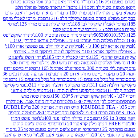
 216 גרם
ד"ר גרארד מאסטר פיס וופל ממולא בקרם
שוקולד חלב 114 גרם
ד"ר גרארד סימול שוקולד חלב
וזי לוז וופל פריך 100 גרם
ד"ר גרארד פתי-בר דאבל קרם
לא בקרם בטעם שוקולד חלב 216 גרם
בונ' מרסי לאבלי מיקס
בליז שוקולד לבן 185ג'
מרסי שקית פטיט מריר 125ג'
מרסי
ב 125ג'
מרסי שקית פטיט קפה
505399010
לינדט לינדור טבלה פיסטוק 100ג'
קינדר שוקוצ'יפס
ילקה תות יוגורט 100ג' - K
מילקה אוראו סנדוויץ' 92 ג' -
בן 100 ג' - K
מילקה שוקולד חלב עם פצפוצי אורז 100ג'
ה אוראו 100ג' K
מילקה לוטוס ביסקוף 90ג' - K
מרסי
אנץ' 125ג'
מרסי לאבליז קרמי 185ג'
פררו דופלו צ'וקנאט
 שלוקים להקפאה בצורת נחש 280 מ"ל
פרוטיז פירות 300
י בשקית 300 גרם
פרינגלס אורגינל 165 גרם
קנדי בייטס ירוק
קנדי בייטס מתוק אדום 20 גרם
ביצת הפתעה ענקית בנים 36
ל מקל בטעמים 15 גרם
סוכריה על מקל בטעמים 15 גרם
גומי
 מנגו 311ג'
גומי מקסיקני דולצ'ה אבטיח 311ג'
גומי מקסיקני
ג'
גומי מקסיקני דולצ'ה תות 311ג'
חטיף מילקה אוראו
ליאון שוקו חמישייה 5*30ג' 150ג'
מארז טסה מגש
יקס לבן חמישייה 230ג'
מלטיזרס שקית פינוק 68ג'- K
טובלרון
BUBBLE TEA אייס תה תות אפרסק 320 מ"ל
BUBBLE
אבקת נסקוויק שוקו 280ג'
נסטלה נסקפה
פסטה ברילה חלבון פנה 400ג'
צ'ופה צופס חמוץ
דפדפי קוקוס צ'יפס קוקוס
2 גרם
דפדפי קוקוס צ'יפס קוקוס בטעם קקאו 25 גרם
ווי
 מנגו 20ג'
ווי סמארט קראנצי אננס 20ג'
ווי סמארט קראנצי