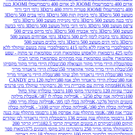
מרשמלו JOOMI לב אדום 400 גרם
מרשמלו JOOMI בננה
JOOM פטריה ורודה 400 גרם
3D גו'מי דובי ורוד
3D גו'מי בקבוק תות 500 גרם
3D גו'מי צבים 500 גרם
3D
 500 גרם
3D גו'מי נקניקיה מעוצב 500 גרם
3D גו'מי
גרם
3D גו'מי דובי כחול מעוצב 500 גרם
3D גו'מי כבשה
3D גו'מי אבטיח 500 גרם
3D גו'מי מיקס עיניים 500
3D גו'מי אפרוחים מעוצב 500
3D גו'מי כלבים מעוצב 500
ראוניז ללא גלוטן 415 גרם
פילסברי עוגה בטעם שוקולד ללא
מארז קלאסוש טסה
מארז חגיגי טסה
מארז שי מתוק - שפע
אלגנט טסה
מארז ענק ממתקים טסה
מארז מותגי הבית
ידי מריר מקור וונצואלה 50ג'
טבלת היידי מריר מקור מקסיקו
ידי מריר מקור אקוואדור 50ג'
טבלת היידי גראנדור מריר
לת היידי גראנדור חלב שקד 80ג'
טבלת היידי גראנדור מריר
ת היידי גראנדור חלב אגוז 80ג'
רולטה 120 גרם CANDY
תק פירות עם סוכריית נייר 20 גרם
קינדר שוקולד מיני פרנדס
רם
קינדר מקסי 100 גרם
בר טובלרון שקד כחול
וז שלם 250ג' - K
מילקה טבלה לו 87ג'-K
טבלת מילקה
2ג'-K
מילקה בבלי לבן 95ג'-K
מילקה טבלה מריר 90ג'-
חלב 90ג'-K
מילקה טבלה יוגורט 100ג' - K
מילקה טבלה
גומי מתקלף ענק אפרסק 136 גרם
גומי מתקלף ענק בננה
י מתקלף ענק ענבים 136 גרם
טבלת היידי גראנדור לבן שקדים
סניקרס ח.בוטנים חמישייה קרימי 182.5ג'
ריץ קרקר 200
סי מריר 250 גרם
הריבו זהב מקסי דובונים 375ג'
מארז ספר
ומי בליסטר תירס 100 גרם
פרח שוקולד 18 גרם באריזה