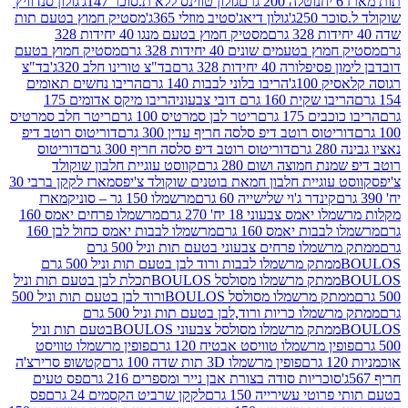
נוטלה 200 גרם
גולון טווינס ללא ת.סוכר 147ג'
גולון סנדוויץ'
250ג'
גולון דיאג'סטיב מוזלי 365ג'
מסטיק חמוץ בטעם תות
מסטיק חמוץ בטעם מנגו 40 יחידות 328
 בטעמים שונים 40 יחידות 328 גרם
מסטיק חמוץ בטעם
רה 40 יחידות 328 גרם
בד"צ טורינו חלב 320ג'
בד"צ
100ג'
הריבו בלוני לבבות 140 גרם
הריבו נחשים תאומים
שקית 160 גרם דובי צבעוני
הריבו מיקס אדומים 175
ים 175 גרם
ריטר לבן סמרטיס 100 גרם
ריטר חלב סמרטיס
יטוס רוטב דיפ סלסה חריף עדין 300 גרם
דוריטוס רוטב דיפ
ם
דוריטוס רוטב דיפ סלסה חריף 300 גרם
דוריטוס
ת חמוצה ושום 280 גרם
קווסט עוגיית חלבון שוקולד
 עוגיית חלבון חמאת בוטנים שוקולד צ'יפס
מארז לקקן ברבי 30
קינדר ג'וי שלישייה 60 גרם
מרשמלו 150 גר – סוניק
מארז
מס צבעוני 18 יח' 270 גרם
מרשמלו פרחים יאמס 160
בבות יאמס 160 גרם
מרשמלו לבבות יאמס כחול לבן 160
ממתק מרשמלו פרחים צבעוני בטעם תות וניל 500 גרם
ממתק מרשמלו לבבות ורוד לבן בטעם תות וניל 500 גרם
ממתק מרשמלו מסולסל BOULOSתכלת לבן בטעם תות וניל
ממתק מרשמלו מסולסל BOULOSורוד לבן בטעם תות וניל 500
ממתק מרשמלו כריות ורוד,לבן בטעם תות וניל 500 גרם
ממתק מרשמלו מסולסל צבעוני BOULOSבטעם תות וניל
ין מרשמלו טוויסט אבטיח 120 גרם
פופין מרשמלו טוויסט
פופין מרשמלו 3D תות שדה 100 גרם
קטשופ סרירצ'ה
סוכריות סודה בצורת אבן נייר ומספרים 216 גרם
פס טעים
טי עשירייה 150 גרם
לקקן שרביט הקסמים 24 גרם
פס