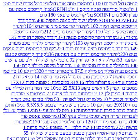
ת 100 גרם
מארז טסה אור גדול
גומי פטל אדום שחור סטי
רינטה סנטה מיקס 1 ק"ג SORINI
בונ' קריסמס סנטה עם
בונ' קריסמס טיפאני 180 גרם
גרם
SORINI
קינדר
דמות 102 ג'
קינדר קריסמיס מיני פריינדס 164ג'
קינדר
מל 110ג'
קינדר קריסמס גרביים 212ג'
רפאלו קריסמס
פררו רושר קריסמיס סנטה 70ג'
קינדר שוקולד חנוכייה 135
יסמס תיק מיקס 193ג'
קינדר קריסמיס קלנדר כוכב מעורב
 קריסמיס ביצה ענקית בנות 220ג'
קינדר קריסמיס ביצה ענקית
ינדר קריסמס דמויות עם הפתעה 36ג'
קינדר קריסמיס לב עם
מילקה אוראו סנדוויץ 92 גרם
מילקה שוקולד חלב עם עדשים
קה עוגיות סנסיישן 156 גרם
וופל מילקה במילוי קרם 150
לקיניס מילקה 87.5 גרם
טורינו מריר 320ג'
דן לגן 10 כד שמן
 סמ
סביבון מוט נס גדול היה פה ברשת 14 סמ
אקדח 2
33 סמ
סביבון 5 קומות בלוח 17X12
ופ 22.5X13 סמ
10 כלי דמוי נורה למילוי עם
דן לגן 12 מ.מפתחות פנס לד צבעוני 7 סמ
מארז 3 מזרקים
10 מל'
מזרק גדול לאפייה - 50 מל'
4 סביבון טוש מצייר
דן לגן 10 סביבון טוש מצייר צבעוני 6.5X5.5 סמ
3 חותכן
סביבון חנוכיה
הפתעה 10 פנס לד צבעוני 9 סמ
12 מזרק 20 מל'
ירה וקישוט
גומי נודלס ענקי 120ג'
מרשמלו פאסט פוד
 מח תות 120 גרם נוזל
גומי סנטה ענקי 170ג'
מטבעות
מטבע 10 שח חלבי 1 ק"ג
מטבע 5 שח פרווה 1
פרוטאין פרו-חטיף חלבון טבעוני בטעם פיסטוק שוקולד 55
פרו-חטיף חלבון טבעוני בטעם שוקולד וניל 55 גרם
פרוטאין