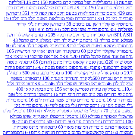
גליליות וופל במילוי קרם בראוניז 150 גרם FLIS
גליליות
יל 150 גרם FLIS
סוכריות ממולאות בטעם פירות בים
סוכריות ממולאות בטעם חלב קפה קפה לייק 351 גרם
רושן
351 גרם
סוכריות טופי ממולאות בטעם חלב כוס חלב 150
ולד רושן עם בוטנים 38 גרם
רושן סוכריות ג'לי קרייזי
סוכריות טופי כוס חלב 305 גרם MILKY
ושו סוכריות טופי חלב קורובקה 205 גרם
חטיף שוקולד רושן
לה 43 גרם
חטיף שוקולד רושן ממולא קרם קרמל 43
ולא בטעם שוקולד לבן 8 גרם
מזרק שוקולד חלב אגוזי לוז 60
לד חלב לבן 60 גרם
קינדר הפי היפו אגוזי לוז חמישייה 105
מס קרמל מלוח 200ג' K
אם אנד אם קריספי 170ג'
אמ אנד
גונץ סנטה קלאוס ביירן מינכן (אדום) 85 גרם
גונץ סנטה
ד (צהוב) 85 גרם
סוכ' מנטוס מנטה 29.7 גרם
מנטוס פירות
ק או לוק גומי נקניקייה 100 גרם
גומי כובע כחול 500 גרם
גולון
ית 600ג'
קינדר קינדריני מאגדת 100 גרם
אוראו מצופה
'
אוראו מצופה שוקולד חלב 246ג' - K
אוראו גלידה גליל
ילקה עוגיות סנסיישן אוראו 156 גרם
אבקת קקאו 400
רים מזל טוב בצורת דובי ורוד 16 גרם
טופי כדורים מזל טוב
ם
טופי כדורים פורים שמח בצורת ליצן 16 גרם
סוכריות
70 גרם
סוכריות ג'לי בטעם ליצ'י 70 גרם
סוכריות ג'לי
גרם
מלו מרשמלו קאפקייק ממולא תות 100 גרם
מלו פלוס
יק ממולא 100 גרם
מלו מרשמלו קאפקייק שוקו ממולא
יות גומי בצורת עין כ50 יחידות 500 גרם
מארז סנטה 90
נס סוכריות חמוצות מאוד 60 גרם
סאוור מדנס סוכריות
סאוור מדנס סוכריות חמוצות מדנס 60 גרם
סוכריות