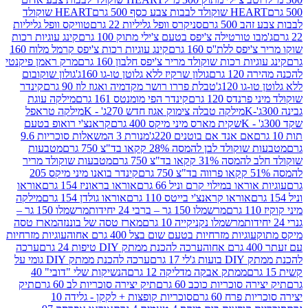
ולד לבבות צבע כסף 500 גרם
HEART שוקולד
50 גרם
סניקרס וופל גליליות 22 גרם
טוויקס וופל גליליות
ו טורטילה צ'יפס בטעם צ'ילי מתוק 100 גרם
קינג עוגיות רכות
ס ללת''ס 160 גרם
קינג עוגיות רכות צ'יפס קרמל מלוח 160
יות רכות שוקולד מריר צ'יפס חלבון 160 גרם
מרק ראמן פיקנטי
 גרם
גולון שרקיז ללא גלוטן טו-גו 160ג'
גולון שוקובום
 120ג'
טבלת פררו רושר מקדמיה ואגוז לוז 90 גרם
קינדר
נדס 120 גרם
קינדר הפי מומנטס 161 גרם
מילקה עוגת
מילקה טבלה צימוק אגוז חדש 270ג' - K
מילקה טראפל
שקית מארס מיני מיקס 400 גרם
קראנצ'י רואופ בטעם
אם אנד אם בוטנים 220ג'
מנורת 3 המשאלות סוכריות 9.6
לד לבן להמסה 28% קקאו בד"צ 750 גרם
מטבעות
 קקאו בד"צ 750 גרם
מטבעות שוקולד מריר
קינדר בואנו מיני מיקס 205
ראו במילוי קרם וניל 66 גרם
אוראו בראוניז 154 גרם
אוראו
אוראו קראנצ'י בייטס 110 גרם
אוראו גולדן 154 גרם
מילקה
מרשמלו 150 גר – ברבי 24 יחידות
מרשמלו 150 גר –
מרשמלו נקניקייה 10 גרם
מארז טסה של בוננזה
מארז טסה
עוגיות מזרחיות בטעם שום בצל 400 גרם אחוה
עוגיות מזרחיות
ערכה להכנת ממתק DIY טיפות 24 גרם
ערכה
 17 גרם
ערכה להכנת ממתק DIY גומי על
ממתק אבקה מדליקה 12 גרם
הנשיקות שלי "דובי" 40
 סוכריות כוכב 60 גרם
תיק יצירה סוכריות לב 60 גרם
תיק
פרח 60 גרם
סוכריות קופצות + לקקן - גלידה 10