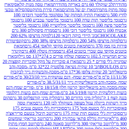
ד 60 גרם באריזה מהודרת
מארז טסה מנות קלאסי
מארז
מתמיד
מארז ים של מותגים
מארז סירת מתוקטסה
סילאן טבעי
מארז התיק המתוק של טסה
גומי בליסטר דובדבן 100
טר תות שדה 100 גרם
גומי בליסטר עכביש 100 גרם
גומי
 גרם
גומי בליסטר מילקשייק 100 גרם
גומי בליסטר
גומי בליסטר דובי 100 גרם
ממרח סיפקולוס 300 גרם
CHO
בונ' היידי בוקה דובאי 120ג'
למקה מרציפן 62% 200
54% 200 גרם
למקה מרציפן 38% 200 גרם
קונפיטורת
3 גרם
חמאת בוטנים סקיפי קלאסי 454 גרם
חמאת
עם שברי בוטנים 454 גרם
ממרח נוטלה 400 גרם
קינדר
10 גרם
מפת שולחן פורים כ 274*137 סמ ניילון
מארז
רים * 25 גרם
מארז 4 סוכריות על מקל וסוכריות קופצות 20
חב' 10 שקית נשיאה פלסטיק 22*32 ס"מ -מסכה-זהב
כה-זהב
שקית נייר לבקבוק
שקית נייר 30/23/10 ס"מ-פורים
-זהב מיטאלי
שקית נייר 38.5/31/11 ס"מ-פורים
זהב מיטאלי
קופ' קרטון חלון 18/15/8 ס"מ -פורים שמח-דגם
קית קרטון 24.5/19/8 ס"מ-פורים שמח-דגם בועות דקל
גומי
קליק מיני כדורים 30 גרם
קליק מיני קורנפלקס 30 גרם
הום
ייגלה עגול מצופה בשוקולד לבן 120 גרם
מארז טסה
'לי בטעם פטל 175 גרם
סוכריות ג'לי בטעם ענבים 175
ג'לי בטעם תות שדה 175 גרם
רוטב תיבול בטעם סריראצ'ה
ריות נודלס פתאי עבה/דק 200 גרם
רוטב טריאקי שומשום
ב טריאקי 300 מ"ל
רוטב סאטה 240 גרם
רוטב חמוץ מתוק
ב צ'ילי מתוק 300 מ"ל
HEART שוקולד לבבות צבע אדום