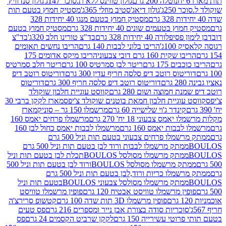
נוטלה 200 גרם
גולון טווינס ללא ת.סוכר 147ג'
גולון סנדוויץ'
250ג'
גולון דיאג'סטיב מוזלי 365ג'
מסטיק חמוץ בטעם תות
מסטיק חמוץ בטעם מנגו 40 יחידות 328
 בטעמים שונים 40 יחידות 328 גרם
מסטיק חמוץ בטעם
רה 40 יחידות 328 גרם
בד"צ טורינו חלב 320ג'
בד"צ
100ג'
הריבו בלוני לבבות 140 גרם
הריבו נחשים תאומים
שקית 160 גרם דובי צבעוני
הריבו מיקס אדומים 175
ים 175 גרם
ריטר לבן סמרטיס 100 גרם
ריטר חלב סמרטיס
יטוס רוטב דיפ סלסה חריף עדין 300 גרם
דוריטוס רוטב דיפ
ם
דוריטוס רוטב דיפ סלסה חריף 300 גרם
דוריטוס
ת חמוצה ושום 280 גרם
קווסט עוגיית חלבון שוקולד
 עוגיית חלבון חמאת בוטנים שוקולד צ'יפס
מארז לקקן ברבי 30
קינדר ג'וי שלישייה 60 גרם
מרשמלו 150 גר – סוניק
מארז
מס צבעוני 18 יח' 270 גרם
מרשמלו פרחים יאמס 160
בבות יאמס 160 גרם
מרשמלו לבבות יאמס כחול לבן 160
ממתק מרשמלו פרחים צבעוני בטעם תות וניל 500 גרם
ממתק מרשמלו לבבות ורוד לבן בטעם תות וניל 500 גרם
ממתק מרשמלו מסולסל BOULOSתכלת לבן בטעם תות וניל
ממתק מרשמלו מסולסל BOULOSורוד לבן בטעם תות וניל 500
ממתק מרשמלו כריות ורוד,לבן בטעם תות וניל 500 גרם
ממתק מרשמלו מסולסל צבעוני BOULOSבטעם תות וניל
ין מרשמלו טוויסט אבטיח 120 גרם
פופין מרשמלו טוויסט
פופין מרשמלו 3D תות שדה 100 גרם
קטשופ סרירצ'ה
סוכריות סודה בצורת אבן נייר ומספרים 216 גרם
פס טעים
טי עשירייה 150 גרם
לקקן שרביט הקסמים 24 גרם
פס