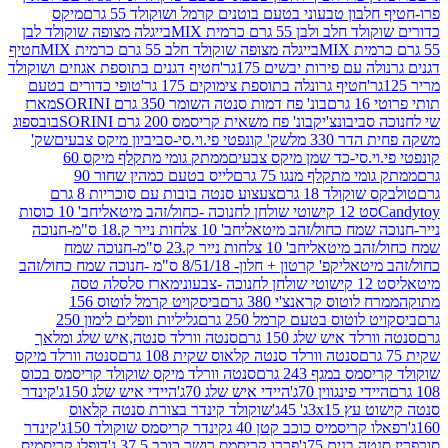
בון טבעוני בטעם בוטנים קרמל ושוקולד 55 גרם
מיקס
 ולבן 55 גרם כרמית MIX
בייגלה מצופה שוקולד לבן
בייגלה מצופה שוקולד חלב 55 גרם כרמית MIX
חטיף
עם פירות יבשים 175גר'
חטיף דגנים בתוספת אגוזים ושוקולד
חטיף גרונלה בתוספת צימוקים 175 גר'
טופי כדורים בטעם
ם
בונ' פח דמות סנטה השומר 350 גרם SORINI
מארז
ביבונצ'יק
בונ' פח משאית קריסמס 200 גרם SORINI
בובספוג
 330 מל
שק' קונפטי פי.וי.סי-סביביון מיקס צבעים
שק'
וי.סי-כד שמן מיקס צבעים
ממתק גומי מתקלף מיקס 60
י מתקלף מנגו 75 גרם
לייס בטעם כמהין שחור 90
קולד 18 גרם
צעצוע סנטה בובות עם סוכריות 8 גרם
1 קישוטי שולחן לחנוכה -כחול/זהב מיטאלי
חב' 10 כוסות
 שמח כחול/זהב מיטאלי
חב' 10 צלחות נייר ק.18 ס"מ-חנוכה
הב מיטאלי
חב' 10 צלחות נייר ק.23 ס"מ-חנוכה שמח
יטאלי
קפ' קרטון + חלון- 8/51/18 ס"מ -חנוכה שמח כחול/זהב
עוני
מארז סלסלה טסה
לוטוס קראנצ'י 380 גרם
ביסקויט קרמל לוטוס 156
לוטוס בטעם קרמל 250 גרם
גליליות וופלים לימון 250
ד איש שלג 150 גרם
סנטה וורלד סנטה,איש שלג ומלאך
סנטה וורלד סנטה קלאוס שקית 108 גרם
סנטה וורלד מיקס
 במגף 243 גרם
סנטה וורלד מיקס שוקולד קריסמס בכוס
י פינגווין 70ג'
היידי איש שלג 70ג'
היידי איש שלג 150ג'
קינדר
3xג' 45ג'
שוקולד קינדר בצורת סנטה קלאוס
קריסמיס כוכב קטן 40 ג
קינדר קריסמס שוקולד 150ג'
קינדר
בנים 75ג'
פררו קריסמס רושר כוכב 37.5 ג'
דופלו קריסמיס