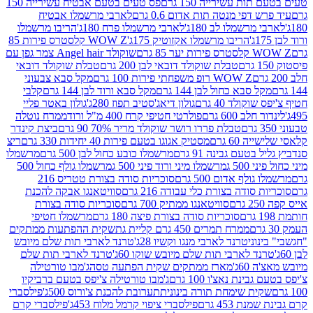
ת עשירייה 150 גרם
פס טעים בטעם אבטיח עשירייה 150
דפי מנטה תות אדום 0.6 גרם
לארבי מרשמלו אבטיח
מרשמלו לב 180ג'
לארבי מרשמלו פרח 180ג'
הריבו מרשמלו
הריבו מרשמלו אקזוטיק 175ג'
WOW Z קלסטרס פירות 85
 85 גרם
שוקולד Angel hair צמר גפן עם
טבלת שוקולד דובאי לבן 200 גרם
טבלת שוקולד דובאי
WOW Z רופ משפחתי פירות 100 גרם
מקל סבא צבעוני
 סבא כחול לבן 144 גרם
מקל סבא ורוד לבן 144 גרם
קלבי
ולד 40 גרם
גולון דיאג'סטיב תפוז 280ג'
גולון באטר פליי
ב 600 גרם
פולרטי חטיפי קרח 400 מ"ל ורוד
ממרח נוטלה
טבלת פררו רושר שוקולד מריר 70% 90 גרם
ביצת קינדר
60 גרם
מסטיק אגוגו בטעם פירות 40 יחידות 330 גרם
ריצ
טעם גבינה 91 גרם
מרשמלו כובע כחול לבן 500 גרם
מרשמלו
50 ג
מרשמלו מיני ורוד פיני 500 ג
מרשמלו גולף כחול 500
לף אדום 500 גרם
סוכריות סודה בצורת טטריס 216
סודה בצורת כלי עבודה 216 גרם
סוויטאנגו אבקה להכנת
סוויטאנגו ממתיק 700 גרם
סוכריות סודה בצורת
סוכריות סודה בצורת פיצה 180 גרם
מרשמלו חטיפי
ממרח תמרים 450 גרם קליית גת
שקית ההפתעות ממתקים
וני
טרנד לארבי מנגו וקשיו 28ג'
טרנד לארבי תות שלם מיובש
ד לארבי תות שלם מיובש שוקו 60ג'
טרנד לארבי תות שלם
6ג'
מארז ממתקים שקית הפתעה טסה
ג'מבו טורטילה
נת נאצ'ו 100 גרם
ג'מבו טורטילה צ'יפס בטעם ברביקיו
ית שימחת תורה בינונית
תערובת להכנת צ'ורוס 500ג'
פילסברי
 453 גרם
פילסברי ציפוי קרמל מלוח 453ג'
פילסברי קרם