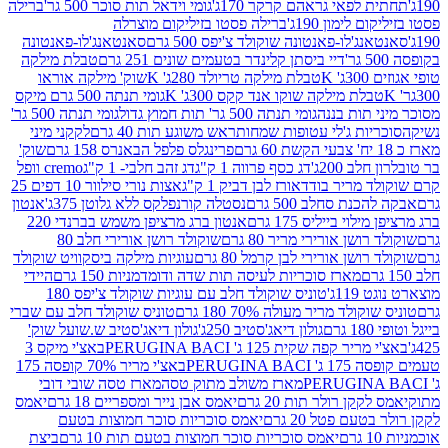
לפאי גראהם קרקר 170ג'
גומי וידאל תות סוכר 500 גר'
ברילה
לימון 190ג'
ברילה פסטו בזיליקום מוצרלה
ג'לו-פאנטונה שוקולד צ'יפס 500 גרם
סאנטאנג'לו-פאנטונה
דיי ביסתן קלינדר בטעמים שונים 251 גרם
טבלת מילקה
K
טבלת מילקה טריולד 280ג' K
שוק' מילקה אוראו
לת מילקה שוקו אנד קקס 300ג' K
גומי תנתה 500 גרם מיקס
 תות בננה
גומי תנתה 500 גר' תות חמוץ גדול
גומי תנתה 500 גר'
יות ג'לי עטופות שמחות
ראש משוגע תות 40 גרם
לקקני מיני
פרינגלס פלפל הבאנרס 158 גרם
שוק'
 200ג'
דג כסף פרווה 1 ק"ג
דג זהב חלבי- 1 ק"ג
cremo וופל
 מריר בודד
אורז לבן דביק 1 ק"ג
אצות נורי סילוור 10 דפים 25
נת סחלב 500 גרם
נסטלה קורנפלקס ללא גלוטן 375ג'
אנטון
וי בייליס 175 גרם
אנטון ברג מרציפן משמש בברנדי 220
שן אורירי מריר 80 גרם
שוקולד רושן אורירי חלב 80
ושן אורירי לבן קרמל 80 גרם
עוגיות מילקה ביסקוויט שוקולד
מארז סוכריות לעיסה תות שדה ודומדמניות 150 גרם
היידי
1ג'
טוניס שוקולד חלב עם עוגיות שוקולד צ'יפס 180
לד מריר מעולה 70% 180 גרם
טוניס שוקולד חלב עם שברי
גולון דיאג'סטיב 250ג'
גולון דיאג'סטיב ש.שועל שוק'
 קפה שקית 125 ג' PERUGINA BACI
באצ'י מיקס 3
PERUGINA
באצ'י מריר 70% קופסה 175
מארז משולב מתוק טסה
מארז טסה שובי דובי
קן רולר תות 20 גרם
יאמס אבן נייר ומספריים 18 גרם
יאמס
עם פטל 20 גרם
יאמס סוכריות סוכר חמוצות בטעם
יאמס סוכריות סוכר חמוצות בטעם תות 10 גרם
ביצת