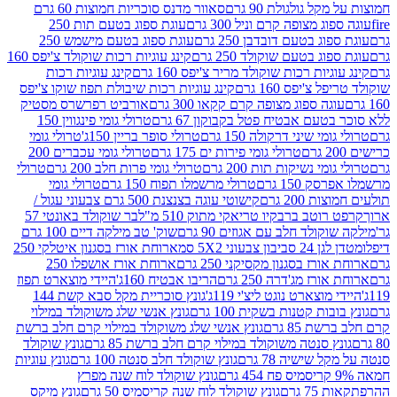
 גולגולת 90 גרם
סאוור מדנס סוכריות חמוצות 60 גרם
 מצופה קרם וניל 300 גרם
עוגת ספוג בטעם תות 250
 בטעם דובדבן 250 גרם
עוגת ספוג בטעם מישמש 250
ג בטעם שוקולד 250 גרם
קינג עוגיות רכות שוקולד צ'יפס 160
יות רכות שוקולד מריר צ'יפס 160 גרם
קינג עוגיות רכות
'יפס 160 גרם
קינג עוגיות רכות שיבולת תפוז שוקו צ'יפס
ה ספוג מצופה קרם קקאו 300 גרם
אורביט רפרשרס מסטיק
עם אבטיח פטל בקבוקון 67 גרם
טרולי גומי פינגווין 150
י שיני דרקולה 150 גרם
טרולי סופר בריין 150ג'
טרולי גומי
טרולי גומי פירות ים 175 גרם
טרולי גומי עכברים 200
י נשיקות תות 200 גרם
טרולי גומי פרות חלב 200 גרם
טרולי
150 גרם
טרולי מרשמלו תפוח 150 גרם
טרולי גומי
200 גרם
קישוטי עוגה בצנצנת 500 גרם צבעוני עגול /
טב ברבקיו טריאקי מתוק 510 מ"ל
בר שוקולד באונטי 57
ולד חלב עם אגוזים 90 גרם
שוק' טב מילקה דיים 100 גרם
יבון צבעוני 5X2 סמ
ארוחת אורז בסגנון איטלקי 250
ז בסגנון מקסיקני 250 גרם
ארוחת אורז אושפלו 250
ז מג'דרה 250 גרם
הריבו אבטיח 160ג'
היידי מוצארט תפוז
וצארט נוגט ליצ'י 119ג'
גונץ סוכריית מקל סבא קשת 144
ת קטנות בשקית 100 גרם
גונץ אנשי שלג משוקולד במילוי
85 גרם
גונץ אנשי שלג משוקולד במילוי קרם חלב ברשת
 סנטה משוקולד במילוי קרם חלב ברשת 85 גרם
גונץ שוקולד
שישיה 78 גרם
גונץ שוקולד חלב סנטה 100 גרם
גונץ עוגיות
גונץ שוקולד לוח שנה מפרץ
גרם
גונץ שוקולד לוח שנה קריסמיס 50 גרם
גונץ מיקס