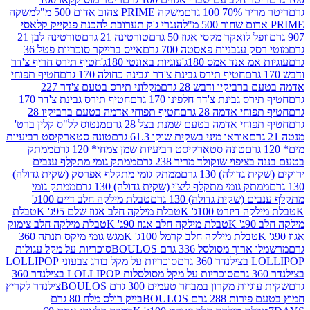
 100 גרם
משקה PRIME צהוב אדום 500 מ"ל
משקה
הנגרי ג'ק תערובת להכנת פנקייק קלאסי
ל לואקר מקסי אגוז 50 גרם
טורטינה 21 גרם
טורטינה לבן 21
 עגבניות פאסטה 700 גרם
אייס ברייקר סוכריות פטל 36
מ אנד אמס 180ג'
עוגיות באונטי 180ג'
חטיף תירס חריף צ'דר
חטיף תירס גבינת צ'דר וגבינה כחולה 170 גרם
חטיף תפוחי
ביקיו ודבש 28 גרם
מקלוני תירס בטעם צ'דר 227
 גבינת צ'דר חלפינו 170 גרם
חטיף תירס גבינת צ'דר 170
חי אדמה 28 גרם
חטיף תפוחי אדמה בטעם ברביקיו 28
וחי אדמה בטעם שמנת בצל 28 גרם
מנטוס לל"ס קלין ברט'
אוראו מיני בשקית שוקו 61.3 גרם
טונה סטארקיסט רביעיות
טונה סטארקיסט רביעיות שמן צמחי* 120 גרם
ממתק
יפוי שוקולד מריר 238 גרם
ממתק גומי מתקלף ענבים
דולה) 130 גרם
ממתק גומי מתקלף אפרסק (שקית גדולה)
ק גומי מתקלף ליצ'י (שקית גדולה) 130 גרם
ממתק גומי
(שקית גדולה) 130 גרם
טבלת מילקה חלב דיים 100ג'
דיזרט 100ג' K
טבלת מילקה חלב אגוז שלם 95ג' K
טבלת
K
טבלת מילקה חלב אגוז 90ג' K
טבלת מילקה חלב צימוק
טבלת מילקה חלב קרמל 100ג' K
מגש גומי מיקס תנתה 360
 מסולסל 336 גרם BOULOS
סוכריות על מקל עגולות
 גרם
סוכריות על מקל בורג צבעוני LOLLIPOP
סוכריות על מקל מסולסלות LOLLIPOP בצילנדר 360
ות מקרון במבחר טעמים 300 גרם BOULOS
צילנדר לקריץ
28 גרם BOULOS
בייק רולס מלח 80 גרם