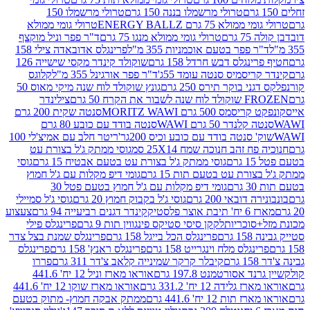
טרולי מרשמלו בננה 150 גרם
טרולי מרשמלו 150
לא 75 גרם ENERGY BALLZ
טרולי גומי ממולא
גרם
טרולי גומי ממולא מנגו 75 גרם
ד"ר פפר וניל מוקצף
 פפר בטעם אוכמניות 355 מ"ל
פרינגלס אדובאדה צילי 158
נגלס דבש חרדל 158 גרם
שוקולד קינדר מקסי שישייה 126
ריסמיס סנטה עומד 55ג'
ד"ר פפר אורגינל 355 מ"ל
קלוגס
 בוקר תירס 250 גרם
גונץ שוקולד לוח שנה מיקי מאוס 50
 את הקרח 50 גרם
צילינדר
50 גרם MORITZ WAWI
סנטה שקית 200 גרם
לנדר 50 גרם WAWI
סנטה בודד עם כובע 80 גרם
 סנטה בודד עם כובע וכיס 200גר'
ריטר חלב עם אמיצ'לי 100
 זהב חנוכה שמח 25X14 סמ
גוסי ממתק ג'ל בצורת עט
ם
גוסי ממתק ג'ל בצורת עט בטעם אבטיח 15 גרם
גוסי
ורת עט בטעם תות 15 גרם
גומי דיפ מקלות עם ג'ל חמוץ
ם
גומי דיפ מקלות עם ג'ל חמוץ בטעם פטל 30
דובאי 200 גרם
גוסי ג'ל בקבוק חמוץ 20 גרם
גוסי ג'ל סמיילי
וצר פלסטיק
קינדר דגנים רביעייה 94 גרם
צעצוע
סוכריות
לקקן סיסי סטיקס פינגווין תות 9 גרם
פרינגלס פילי
רם
פרינגלס הכל בייגל 158 גרם
פרינגלס שמנת בצל צדר
נגלס מלח וינגרייט 158 גרם
פרינגלס ראנץ' 158 גרם
פרינגלס
קיבלר קרקר שמינייה קלאב צ'דר 311 גרם
פררו
אסורטמנט 197.8 גרם
אוראו מארז וניל 12 יח' 441.6
ידה 12 יח' 331.2 גרם
אוראו מארז שוקו 12 יח' 441.6
ת 12 יח' 441.6 גרם
ממתק אבקה חמוץ- מתוק בטעם