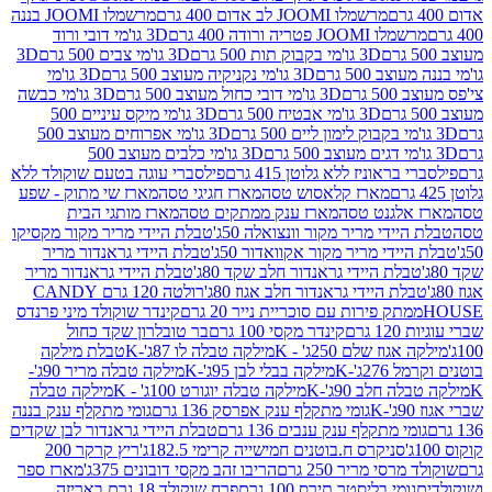
מרשמלו JOOMI לב אדום 400 גרם
מרשמלו JOOMI בננה
JOOM פטריה ורודה 400 גרם
3D גו'מי דובי ורוד
3D גו'מי בקבוק תות 500 גרם
3D גו'מי צבים 500 גרם
3D
 500 גרם
3D גו'מי נקניקיה מעוצב 500 גרם
3D גו'מי
גרם
3D גו'מי דובי כחול מעוצב 500 גרם
3D גו'מי כבשה
3D גו'מי אבטיח 500 גרם
3D גו'מי מיקס עיניים 500
3D גו'מי אפרוחים מעוצב 500
3D גו'מי כלבים מעוצב 500
ראוניז ללא גלוטן 415 גרם
פילסברי עוגה בטעם שוקולד ללא
מארז קלאסוש טסה
מארז חגיגי טסה
מארז שי מתוק - שפע
אלגנט טסה
מארז ענק ממתקים טסה
מארז מותגי הבית
ידי מריר מקור וונצואלה 50ג'
טבלת היידי מריר מקור מקסיקו
ידי מריר מקור אקוואדור 50ג'
טבלת היידי גראנדור מריר
לת היידי גראנדור חלב שקד 80ג'
טבלת היידי גראנדור מריר
ת היידי גראנדור חלב אגוז 80ג'
רולטה 120 גרם CANDY
תק פירות עם סוכריית נייר 20 גרם
קינדר שוקולד מיני פרנדס
רם
קינדר מקסי 100 גרם
בר טובלרון שקד כחול
וז שלם 250ג' - K
מילקה טבלה לו 87ג'-K
טבלת מילקה
2ג'-K
מילקה בבלי לבן 95ג'-K
מילקה טבלה מריר 90ג'-
חלב 90ג'-K
מילקה טבלה יוגורט 100ג' - K
מילקה טבלה
גומי מתקלף ענק אפרסק 136 גרם
גומי מתקלף ענק בננה
י מתקלף ענק ענבים 136 גרם
טבלת היידי גראנדור לבן שקדים
סניקרס ח.בוטנים חמישייה קרימי 182.5ג'
ריץ קרקר 200
סי מריר 250 גרם
הריבו זהב מקסי דובונים 375ג'
מארז ספר
ומי בליסטר תירס 100 גרם
פרח שוקולד 18 גרם באריזה