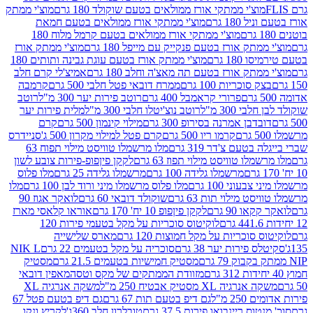
וצ'י ממתקי אורז ממולאים בטעם שוקולד 180 גרם
מוצ'י ממתק
180 גרם
מוצ'י ממתקי אורז ממולאים בטעם חמאת
מוצ'י ממתקי אורז ממולאים בטעם קרמל מלוח 180
תק אורז בטעם פנקייק עם מייפל 180 גרם
מוצ'י ממתק אורז
18 גרם
מוצ'י ממתק אורז בטעם עוגת גבינה ותותים 180
תק אורז בטעם תה מאצ'ה וחלב 180 גרם
אמיצ'לי קרם חלב
סוכריות 100 גרם
ממרח דובאי פטל חלבי 500 גרם
קרמבה
פרורי קראמבל 400 גרם
רוטב פירות יער 300 מ"ל
רוטב
 300 מ"ל
רוטב נוצ'יטלו חלבי 300 מ"ל
מלית פירות יער
דבן אמרנה בסירופ 300 גרם
מילוי קינמון 500 גרם
קרם
קרמו ריו 500 גרם
קרם פטל למילוי מקרון 500 ג'
סניידרס
טעם צ'דר 319 גרם
מלו מרשמלו טוויסט מילוי תפוח 63
לו טוויסט מילוי תפוז 63 גרם
לקקן פיןפופ-פירות צובע לשון
מרשמלו גלידה 100 גרם
מרשמלו גלידה 25 גרם
מלו פלוס
עוני 100 גרם
מלו פלוס מרשמלו מיני ורוד לבן 100 גרם
מלו
 מילוי תות 63 גרם
שוקולד דובאי 60 גרם
לואקר אגוז 90
ו 90 גרם
לקקן פיןפופ 10 יח' 170 גרם
אוראו קלאסי מארז
לוקיטוס סוכריות על מקל בטעמי פירות 120
סוכריות על מקל חמוצות 120 גרם
מארס שלישייה
פירות יער 38 גרם
סוכריה על מקל בטעמים 22 גרם
NIK L
מסטיק חמישיות בטעמים 21.5 גרם
מסטיק
מזוודת הממתקים של מקס וטסה
מאפין דובאי
יה XL מסטיק אבטיח 250 מ"ל
משקה אנרגיה XL
2 מ"ל
גם דיפ בטעם תות 67 גרם
גם דיפ בטעם פטל 67
ס ריינבואו פירות 37.5 גרם
טובלרון חלב 360ג'
לקריץ ונקו