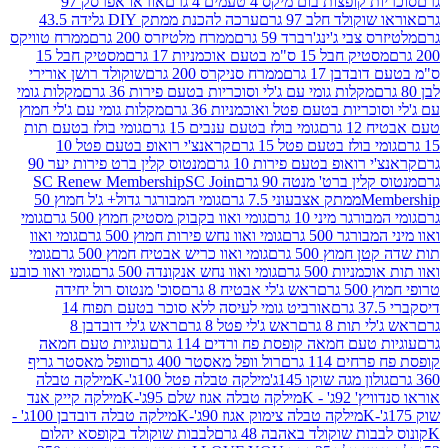
פצות בום מיקס 4 טעמים 4 גרם
אוראו אפרסק 97
ולד חלב 97 גרם
ערכה להכנת ממתק DIY גלידה 43.5
בי ג'ינג'רברד 59 גרם
ממרח מלטיזרס 200 גרם
ממרח טוויקס
בל 15 ס"מ בטעם אוכמניות 17 גרם
מסטיק חבל 15
בן 17 גרם
ממרח סניקרס 200 גרם
שוקולד רושן אורירי
מקלות גומי עם ג'לי וסוכריות בטעם פירות 36 גרם
מקלות גומי
ריות בטעם פטל ואוכמניות 36 גרם
מקלות גומי עם ג'לי חמוץ
רם
גומי בולז בטעם ענבים 15 גרם
גומי בולז בטעם תות
בולז בטעם פטל 15 גרם
קראנצ'י רואופ בטעם פטל 10
רואופ בטעם פירות 10 גרם
מנטוס קלין ברט פירות יער 90
ין ברט' מנטה 90 גרם
SC Join
SC Renew Membership
M
ממתק אצבעוני 7.5 גרם
גומי המבורגר גדול+ ג'ל חמוץ 50
גר מיני 10 גרם
גומי ואוו בקבוק מסטיק חמוץ 500 גרם
גומי
גר 500 גרם
גומי ואוו נחש פירות חמוץ 500 גרם
גומי ואוו
מוץ 500 גרם
גומי ואוו כריש אבטיח חמוץ 500 גרם
גומי
ות 500 גרם
גומי ואוו נחש אנקונדה 500 גרם
גומי ואוו כובע
רם
ראש ג'לי אבטיח 8 גרם
סוכ' מנטוס רול יחידה
אורביט גומי לעיסה ללא סוכר בטעם תפוח 14
תות 8 גרם
ראש ג'לי פטל 8 גרם
ראש ג'לי דובדבן 8
עם חמאה קופסת פח ורדים 114 גרם
עוגיות טעם חמאה
 114 גרם
רול וופל מאסטר 400 גרם
וופל מאסטר גריף
ון מגה שוקו 145ג'
מילקה טבלה פטל 100ג'-K
מילקה טבלה
ג' - K
מילקה טבלה אגוז שלם 95ג'-K
מילקה קייק אנד
מילקה טבלה צימוק אגוז 90ג'-K
מילקה טבלה דובדבן 100ג' -
ת שוקולד באהבה 48 גרם
לבבות שוקולד בקופסא יהלום