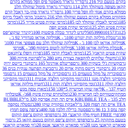
 216 גרם
ד"ר גרארד מאסטר פיס וופל ממולא בקרם
שוקולד חלב 114 גרם
ד"ר גרארד סימול שוקולד חלב
וזי לוז וופל פריך 100 גרם
ד"ר גרארד פתי-בר דאבל קרם
לא בקרם בטעם שוקולד חלב 216 גרם
בונ' מרסי לאבלי מיקס
בליז שוקולד לבן 185ג'
מרסי שקית פטיט מריר 125ג'
מרסי
ב 125ג'
מרסי שקית פטיט קפה
505399010
לינדט לינדור טבלה פיסטוק 100ג'
קינדר שוקוצ'יפס
ילקה תות יוגורט 100ג' - K
מילקה אוראו סנדוויץ' 92 ג' -
בן 100 ג' - K
מילקה שוקולד חלב עם פצפוצי אורז 100ג'
ה אוראו 100ג' K
מילקה לוטוס ביסקוף 90ג' - K
מרסי
אנץ' 125ג'
מרסי לאבליז קרמי 185ג'
פררו דופלו צ'וקנאט
 שלוקים להקפאה בצורת נחש 280 מ"ל
פרוטיז פירות 300
י בשקית 300 גרם
פרינגלס אורגינל 165 גרם
קנדי בייטס ירוק
קנדי בייטס מתוק אדום 20 גרם
ביצת הפתעה ענקית בנים 36
ל מקל בטעמים 15 גרם
סוכריה על מקל בטעמים 15 גרם
גומי
 מנגו 311ג'
גומי מקסיקני דולצ'ה אבטיח 311ג'
גומי מקסיקני
ג'
גומי מקסיקני דולצ'ה תות 311ג'
חטיף מילקה אוראו
ליאון שוקו חמישייה 5*30ג' 150ג'
מארז טסה מגש
יקס לבן חמישייה 230ג'
מלטיזרס שקית פינוק 68ג'- K
טובלרון
BUBBLE TEA אייס תה תות אפרסק 320 מ"ל
BUBBLE
אבקת נסקוויק שוקו 280ג'
נסטלה נסקפה
פסטה ברילה חלבון פנה 400ג'
צ'ופה צופס חמוץ
דפדפי קוקוס צ'יפס קוקוס
2 גרם
דפדפי קוקוס צ'יפס קוקוס בטעם קקאו 25 גרם
ווי
 מנגו 20ג'
ווי סמארט קראנצי אננס 20ג'
ווי סמארט קראנצי