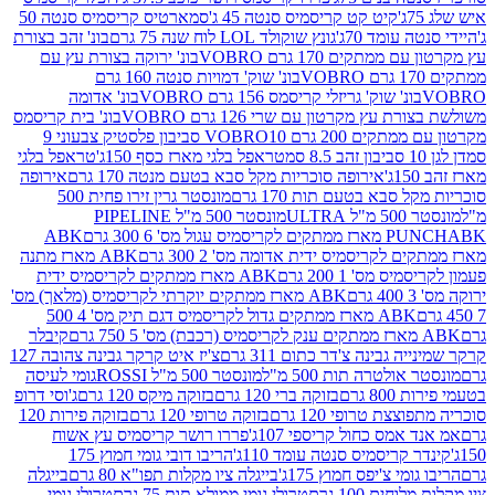
קיט קט קריסמיס סנטה 45 ג'
סמארטיס קריסמיס סנטה 50
עומד 70ג'
גונץ שוקולד LOL לוח שנה 75 גרם
בונ' זהב בצורת
תקים 170 גרם VOBRO
בונ' ירוקה בצורת עץ עם
בונ' שוק' דמויות סנטה 160 גרם
נ' שוק' גריזלי קריסמס 156 גרם VOBRO
בונ' אדומה
עץ מקרטון עם שרי 126 גרם VOBRO
בונ' בית קריסמס
 200 גרם VOBRO
10 סביבון פלסטיק צבעוני 9
טראפל בלגי מארז כסף 150ג'
טראפל בלגי
אירופה סוכריות מקל סבא בטעם מנטה 170 גרם
אירופה
סבא בטעם תות 170 גרם
מונסטר גרין זירו פחית 500
ULT
מונסטר 500 מ"ל PIPELINE
ABK
PU
לקריסמיס ידית אדומה מס' 2 300 גרם
ABK מארז מתנה
מס' 1 200 גרם
ABK מארז ממתקים לקריסמיס ידית
ABK מארז ממתקים יוקרתי לקריסמיס (מלאך) מס'
ABK מארז ממתקים גדול לקריסמיס דגם תיק מס' 4 500
קיבלר
גבינה צ'דר כתום 311 גרם
צ'יז איט קרקר גבינה צהובה 127
ולטרה תות 500 מ"ל
מונסטר 500 מ"ל ROSSI
גומי לעיסה
 גרם
בזוקה ברי 120 גרם
בזוקה מיקס 120 גרם
ג'וסי דרופ
ת טרופי 120 גרם
בזוקה טרופי 120 גרם
בזוקה פירות 120
מס כחול קריספי 107ג'
פררו רושר קריסמיס עץ אשוח
קריסמיס סנטה עומד 110ג'
הריבו דובי גומי חמוץ 175
י צ'יפס חמוץ 175ג'
בייגלה ציו מקלות תפו"א 80 גרם
בייגלה
ים 100 גרם
טרולי גומי ממולא תות 75 גרם
טרולי גומי