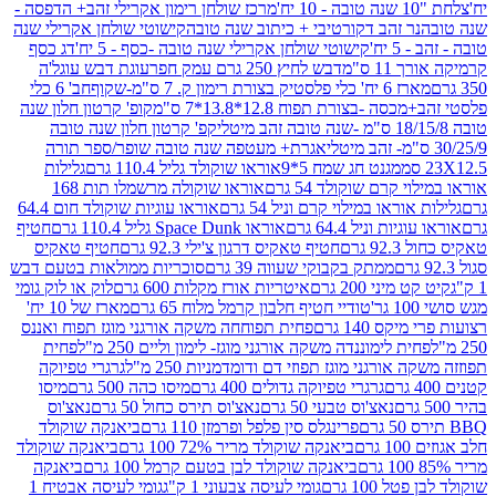
מרכז שולחן רימון אקרילי זהב+ הדפסה -
ר זהב דקורטיבי + כיתוב שנה טובה
קישוטי שולחן אקרילי שנה
יח'
קישוטי שולחן אקרילי שנה טובה -כסף - 5 יח'
דג כסף
 ס"מ
דבש לחיץ 250 גרם עמק חפר
עוגת דבש עוגל'ה
טיק בצורת רימון ק. 7 ס"מ-שקוף
חב' 6 כלי
 -בצורת תפוח 12.8*13.8*7 ס"מ
קופ' קרטון חלון שנה
קפ' קרטון חלון שנה טובה
אגרת+ מעטפה שנה טובה שופר/ספר תורה
מגנט חג שמח 5*9
אוראו שוקולד גליל 110.4 גרם
גלילות
קרם שוקולד 54 גרם
אוראו שוקולה מרשמלו תות 168
ראו במילוי קרם וניל 54 גרם
אוראו עוגיות שוקולד חום 64.4
ת וניל 64.4 גרם
אוראו Space Dunk גליל 110.4 גרם
חטיף
גרם
חטיף טאקיס דרגון צ'ילי 92.3 גרם
חטיף טאקיס
ממתק בקבוקי שעווה 39 גרם
סוכריות ממולאות בטעם דבש
יני 200 גרם
איטריות אורז מקלות 600 גרם
לוק או לוק גומי
טודיי חטיף חלבון קרמל מלוח 65 גרם
מארז של 10 יח'
ס 140 גרם
פחית תפוחחה משקה אורגני מוגז תפוח ואננס
ת לימוננדה משקה אורגני מוגז- לימון וליים 250 מ"ל
פחית
אורגני מוגז תפוזי דם ודומדמניות 250 מ"ל
גרגרי טפיוקה
גרגרי טפיוקה גדולים 400 גרם
מיסו כהה 500 גרם
מיסו
נאצ'וס טבעי 50 גרם
נאצ'וס תירס כחול 50 גרם
נאצ'וס
פרינגלס סין פלפל ופרמזן 110 גרם
ביאנקה שוקולד
ם
ביאנקה שוקולד מריר 72% 100 גרם
ביאנקה שוקולד
ביאנקה שוקולד לבן בטעם קרמל 100 גרם
ביאנקה
100 גרם
גומי לעיסה צבעוני 1 ק"ג
גומי לעיסה אבטיח 1