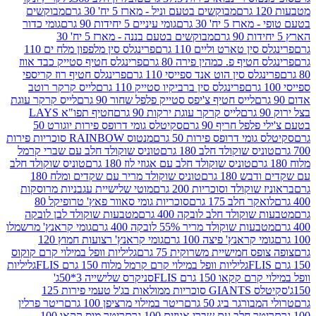
מבוקשים בטעם וניל - מארז 5 יח' 30 גרם
מבוקשים
5 יח' 30 גרם
גומי עיניים 5 יחידות 90 גרם
גומי כדור
מבוקשים בטעם בננה - מארז 5 יח' 30
ין טארט וליים 110 גרם
פרינגלס סין מלפפון מלח ים 110
חטיף פ. כמהין פירה 80 גרם
פרינגלס חטיף סטייק כבד אווז
לס סין הוט אנד ספייסי 110 גרם
פרינגלס חטיף רוז קריספי
פרינגלס סין ברביקיו סטייק 110 גרם
לייס קרקר רוטב
לייס חטיף צ'יפס סטייק פלפל שחור 90 גרם
לייס קרקר עוגת
לייס קרקר עוגת ירקות 90 גרם
חטיף תפו"א LAYS
פל חריף 90 גרם
סקיטלס גומי דרופס פירות יוגורט 50
ומי דרופס פירות 50 גרם
מנטוס RAINBOW סוכריות פירות
יס שוקולד חלב 180 גרם
טוניס שוקולד חלב עם שברי קרמל
טוניס שוקולד חלב עם אגוזי לוז 180 גרם
טוניס שוקולד חלב
 180 גרם
טוניס שוקולד מריר עם שקדים ומלח 180
וקולד וסוכריות 200 גרם
מוטי שלישיית עגבניות מרוסקות
ר חלב 175 גרם
סוכריות גומי סאוור פאץ' טרופיקל 80
וקולד חלב לובקה 400 גרם
מטבעות שוקולד לבן לובקה
ות שוקולד מריר 55% לובקה 400 גרם
גומי קראנץ' מרשמלו
י קראנץ' פיצה 100 גרם
גומי קראנץ' רצועות חמוץ 120
ס חמישיית משרוקית 75 גרם
גליליות וופל במילוי קרם קוקוס
גליליות וופל במילוי קרם קרמל מלוח 150 גרם FLIS
גליליות
קקאו 150 גרם FLIS
סניקרס שלישייה 3*50ג'
סקיטלס GIANTS סוכריות ממולאות בג'ל טעמי פירות 125
ורגר ביג 50 גרם
ריטר במילוי מרציפן 100 גרם
ריטר פרלין
ר חלב עם שברי אגוזים 100 גרם
ריטר מוס קקאו 100