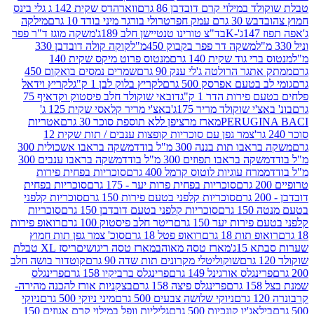
במילוי קרם דובדבן 86 גרם
ווארהדס שקית 142 ג גלי בינס
בש 30 גרם עמק חפר
טרולי בורגר מיני בודד 10 גרם
מילקה
K
בד"צ טורינו טנטיישן חלב 189ג'
משקה מוגז ד"ר פפר
משקה דר פפר בקבוק 450מ"ל
קוקה קולה דובדבן 330
 גוד שקית 140 גרם
מנטוס פרוט מיקס שקית 140
ר הרולטה ג'לי ענק 90 גרם
שמרים נמסים בואקום 450
בטעם אפרסק 500 גרם
לקריץ בלוק לבן 1 ק"ג
לקריץ וידאל
ירות הדר 1 ק"ג
דובאי שוקולד חלב פיסטוק וקדאיף 75
י שוקולד מריר 175ג'
באצ'י מריר קלאסי שקית 125 ג'
PERUGI
מארז מרציפן ללא תוספת סוכר 30 גרם
אטריות
צמר גפן עם סוכריות קופצות ענבים / תות שקית 12
 תות בננה 300 מ"ל בודד
משקה בראבו אשכולית 300
ה בראבו תפוזים 300 מ"ל בודד
משקה בראבו ענבים 300
רח עוגיות לוטוס קרמל 400 גרם
סוכריות בפחית פירות
סוכריות בפחית פרות יער - 175 גרם
סוכריות בפחית
סוכריות קלפני בטעם פירות 150 גרם
סוכריות קלפני
גרם
סוכריות קלפני בטעם דובדבן 150 גרם
סוכריות
רות יער 150 גרם
ריטר חלב פיסטוק 100 גרם
רואופ פירות
תות 18 גרם
רואופ פטל 18 גרם
סוכ' צמר גפן תות חמוץ
1ג'
מארז טסה מאוהב
מארז טסה ריגושים
ריסז XL טבלת
שוקוליטלי מקרונים תות שדה 90 גרם
קוטדור בושה חלב
גלס אורגינל 149 גרם
פרינגלס ברביקיו 158 גרם
פרינגלס
פרינגלס פיצה 158 גרם
בצקניות אורז להכנה מהירה-
ניוקי שלושה צבעים 500 גרם
מיני ניוקי 500 גרם
ניוקי
ג'יו קונכיות 500 גרם
גליליות וופל במילוי קרם אגוזים 150