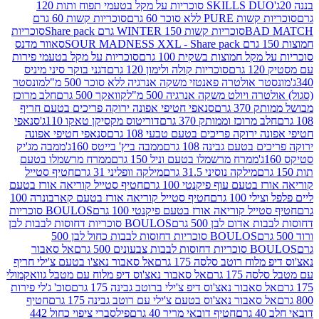
SKILLS DUO סוכריות על מקל בטעמי תפוח ותות 120
P ללא סוכר 60 גרם
סוכריות קשות 60 גרם
BAD
סוכריות קשות WINTER 150 גרם Share pack
סוכריות
סאוור מדנס
קל חמוצות בשקית 100 גרם
סוכריות על מקל בטעמי פירות
סוכריות קולה ולימון 120 גרם
דגני בוקר סיני מיניס
 אולטרה פאנטזי משקה אנרגיה ללא סוכר 500 מ"ל
מונסטר
ה ויולט משקה אנרגיה 500 מ"ל
קוואקר 500 גרם
חלב מרוכז
3 גרם
סנאפי חטיפי אפונה ירוקה פריכים בטעם חריף
 מרוכז וממותק 370 גרם
דוריטוס מקסיקן טאקו 110ג'
סנאפי
ירוקה פריכים בטעם טבעי 108 גרם
סנאפי חטיפי אפונה
בטעם גבינה 108 גרם
ממבה ביץ' בייטס 160ג'
ממבה מג'יק
ממרח מרשמלו בטעם וניל 150 גרם
ממרח מרשמלו בטעם
מילקה נוסיני 31.5 גרם
מילקה וופליני 31 גרם
חטיף סטייל
בטעם עוף פיקנטי 100 גרם
חטיף סטייל קוריאה אורז בטעם
100 גרם
חטיף סטייל קוריאה אורז בטעם קארבונרה 100
יל קוריאה אורז בטעם פיקנטי 100 גרם
BOULOS סוכריות
אדום לבן 500 גרם
BOULOS סוכריות דחוסות לבבות לבן
BOULOS סוכריות דחוסות לבבות כחול לבן 500
 צבעונים 500 גרם
אל סאבור
וח רוטב סלסה 175 גרם
אל סאבור נאצ'ו בטעם צ'ילי חריף
175 גרם
אל סאבור נאצ'וס דיפ מלוח עם מטבל גוואקמולי
סאבור נאצ'וס דיפ צ'ילי ברוטב גבינה 175 גרם
סוכ' ג'לי פירות
סאבור נאצ'וס בטעם צ'ילי עם רוטב גבינה 175 גרם
חטיף
חטיף דובאי מריר 40 גרם
פילסברי ציפוי כחול 442