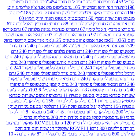
פילסברי ציפוי וניל ל.ת.סוכר 454ג'
ריסז רוטב ח.בוטנים
פי היפו חמישייה 105 גרם
צ'יטוס מק אנד צ'יז פליימינג הוט
ינדר מיקס 375ג'
הריבו לשון תוססת ל. ג'לטין 185ג'
מסטיק
ה חמוץ 60 גרם
מסטיק מנטוס תפוח ירוק חמוץ 60
גה סנדביץ שוקולד תפוז 88 גרם
ריצ סנדביץ דאבל גבינה 67
ץ דאבל לימון 67 גרם
ריצ סנדביץ גבינה מלוחה 67 גרם
אוראו
מולדת 97 גרם
אוראו תות שדה 97 גרם
אמ אנד אמס שוקו
אמ אנד אמס צהוב בוטנים 125ג'
אמ אנד אמס קריספי כחול
אמס פאוצ' חום 125ג'- K
פופפולי פופקורן 240 גרם צדר
פופקורן 240 גרם מתוק מלוח
פופפולי פופקורן 240 גרם
י פופקורן 240 גרם חמאה סינמה
פופפולי פופקורן 240 גרם
רן 240 גרם חמאה אורגני
פופפולי פופקורן 240 גרם
פופקורן 240 גרם מלח ים ופלפל
פופפולי פופקורן 240 גרם
פופפולי פופקורן 240 גרם צדר לבן
פופפולי פופקורן 240 גרם
פולי פופקורן 240 גרם חמאה מופחת שומן
פופפולי פופקורן
פופפולי פופקורן 240 גרם קינמון טוסט
פופפולי פופקורן
נסטלה 8יח אבקת שוקו מרשמלו 193.6ג'
צ'ופה צ'ופס
 מסטיק בטעם אבטיח 11 גרם
צופה צופס שערות סבתא
ירות 11 גרם
לקקן ג'ל לב תות 156 גרם
לקקן ג'ל בטעם
לקקן ג'ל בטעם קולה 156 גרם
לקקן בטעם גלידת שוקו
לקקן ברווזון בטעם תות שדה 240 גרם
מארז 8 יח' לקקן
מארז לקקן בטעם גלידת תות 200 גרם
לקקן ברבי 13
 אייק פטל כחול חמוץ 120 גרם
ROVELLI שוקולד בעיצוב
80 גרם
ROVELLI שוקולד חג שמח חום זהב חלב
שופר פלסטיק טבעי 22 ס"מ
צלחת "8 שנה טובה - 10