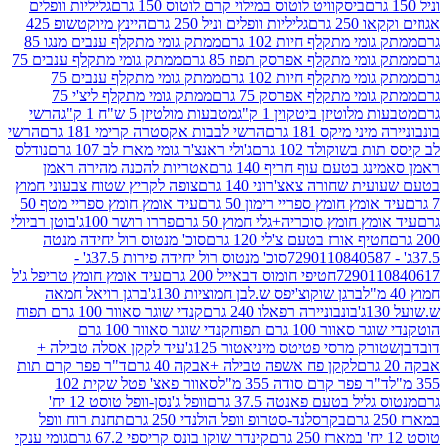
ביסקוויט לוטוס במילוי קרם לוטוס 150 גרם
גליליות וופלים
 גרם
גליליות וופלים וניל 250 גרם
היינץ מיוקטשופ 425
י מתקלף חיות 102 גרם
ממתק גומי מתקלף ענבים מנגו 85
י מתקלף אפרסק תפוז 85 גרם
ממתק גומי מתקלף ענבים 75
י מתקלף חיות 102 גרם
ממתק גומי מתקלף ענבים 75
י מתקלף אפרסק 75 גרם
ממתק גומי מתקלף ליצ'י 75
לוטיזן ביטקוין 1 ק"ג
מטבעות מולטיזן 5 ש"ח 1 ק"ג
הרשי
 מיקס 181 גרם
הרשי לבבות אקסטרה קרימי 181 גרם
הרשי
שוקולד 102 גרם
ג'ולי ראנצ'ר גומי מארז לב 107 גרם
נודלס
בטעם עוף חריף 140 גרם
אטריות להכנה מהירה ראמן
שחורה צאצ'רוני 140 גרם
צופה לקריץ שטוח צבעוני חמוץ
מץ חומץ ספריי רימון 50 גרם
עיד אומץ חומץ ספריי מטף 50
 חומץ סוכריה+גלי חמוץ 50 גרם
פררו רושר 100ג'
בוטן רביולי
ף אורז בטעם צ'לי 120 גרם
סוכ' מנטוס רול יחידה מנטה
סוכ' מנטוס רול יחידה פירות 37.5ג' -
72901
חטיפי חומוס דבאייל 200 גרם
עיד אומץ חומץ טריפל ג'ל
ברגן שוקוצ'יפס ש.לבן חמוציות 130ג'
ברגן רויאל חמאה
בונבוניירה רפאלו 240 גרם
קנדי שוגר סאוור 100 גרם תפוח
וור 100 גרם תפוח
קנדי שוגר סאוור 100 גרם
 מרסי פטיטס מיניאטור 125ג'
עיד לקקן אסלה טבילה +
לקקן פח אשפה טבילה +אבקה 40 גרם
ד"ר פפר קרם תות
 פפר קרם סודה 355 מ"ל
סאוור פאצ' פטל שקית 102
יל בטעם פאנטה 37.5 גרם
וופל ג'נסן-וופל טוסט 12 יח'
בקרסלנד-סטרופ וופל הולנדי 250 גרם
תחנת רוח וופל
קינדר שוקו בונס קריספי 67.2 גרם
גומי ענקי