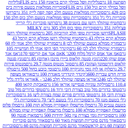
גליליות וופל במילוי קרם בראוניז 150 גרם FLIS
גליליות
יל 150 גרם FLIS
סוכריות ממולאות בטעם פירות בים
סוכריות ממולאות בטעם חלב קפה קפה לייק 351 גרם
רושן
351 גרם
סוכריות טופי ממולאות בטעם חלב כוס חלב 150
ולד רושן עם בוטנים 38 גרם
רושן סוכריות ג'לי קרייזי
סוכריות טופי כוס חלב 305 גרם MILKY
ושו סוכריות טופי חלב קורובקה 205 גרם
חטיף שוקולד רושן
לה 43 גרם
חטיף שוקולד רושן ממולא קרם קרמל 43
ולא בטעם שוקולד לבן 8 גרם
מזרק שוקולד חלב אגוזי לוז 60
לד חלב לבן 60 גרם
קינדר הפי היפו אגוזי לוז חמישייה 105
מס קרמל מלוח 200ג' K
אם אנד אם קריספי 170ג'
אמ אנד
גונץ סנטה קלאוס ביירן מינכן (אדום) 85 גרם
גונץ סנטה
ד (צהוב) 85 גרם
סוכ' מנטוס מנטה 29.7 גרם
מנטוס פירות
ק או לוק גומי נקניקייה 100 גרם
גומי כובע כחול 500 גרם
גולון
ית 600ג'
קינדר קינדריני מאגדת 100 גרם
אוראו מצופה
'
אוראו מצופה שוקולד חלב 246ג' - K
אוראו גלידה גליל
ילקה עוגיות סנסיישן אוראו 156 גרם
אבקת קקאו 400
רים מזל טוב בצורת דובי ורוד 16 גרם
טופי כדורים מזל טוב
ם
טופי כדורים פורים שמח בצורת ליצן 16 גרם
סוכריות
70 גרם
סוכריות ג'לי בטעם ליצ'י 70 גרם
סוכריות ג'לי
גרם
מלו מרשמלו קאפקייק ממולא תות 100 גרם
מלו פלוס
יק ממולא 100 גרם
מלו מרשמלו קאפקייק שוקו ממולא
יות גומי בצורת עין כ50 יחידות 500 גרם
מארז סנטה 90
נס סוכריות חמוצות מאוד 60 גרם
סאוור מדנס סוכריות
סאוור מדנס סוכריות חמוצות מדנס 60 גרם
סוכריות