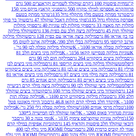
ק 100 ג'
קרם שוקולד לשמרים וקראנצ'ים 500 גרם
רסו למילוי מקרון 500 גרם
פניני קראנץ מיקס מיני 150
תק בטעם מלון מתקלף גדול 135ג'
טרנד ממתק בטעם
גדול 135ג'
פוקי מקלות דאבל שוקולד 47 גרם
שוק' בר פוקי
 33 גרם
פוקי מקלות לבן עוגיות 40 גרם
פוקי מקלות
רם
מילקה ביצה חלב עם כפית 136 גרם
שוקולד מילקה
 גרם
מילקה ביצה אוראו עם כפית 128 גרם
שוקולד מילקה
גרם
מילקה בבלי חלב 90ג'-K
מילקה ארנב לוטוס 95
ה אוראו 100ג' - K
שוקולד מילקה טבלה לבן 90 גר' -
ה סנסיישן קקאו 156ג' - K
מילקה מיני ביצים חלב 81
ים ביסקוויט 264 גרם
מילקה חום לבן 90 גרם
ולד מילקה מיני ביצים קריספי 81 גרם
מילקה מיני ביצים לבן
מילקה מיני ביצים ש.לבן 81 גרם
מילקה מיני ביצים ביסקוויט
 ביצה מילוי מיני ביצים 97 גרם
מילקה מיני ביצים אוראו 81
י ביצים דאיים 81 גרם
מילקה קרם אגוזים 85 גרם
קה ביצי שוקולד לבן 90 גרם
מילקה ביצה מילוי קרם רביעייה
דור מיני ביצים שוקולד מריר 100 גרם
קוטדור ביצים שוקולד
טבלת מילקה ביסקוויט קרם 100ג' - K
מילקה טבלה תות
נדר חלב במילוי קרם קקאו 46.8 גרם
בונ' היידי מאונטן פטל
סי אגוזים 100ג'
שוקולד מילקה טבלה ג'לי 250 גר'-K
מילקה
פאוס 260ג' - K
ליאון שוקולד לבן חמישייה 5*30ג'
וגיות שוקוצי'פס צימוק 135ג' - K
גומי בננה כ 30 גרם
בר
 חלב פיסטוק וקדאיף 145 גרם
קוביות אפיפית במילוי קרם
 כרמית 200 גרם
מרשמלו JOOMI מיני גולף לבן 400
400 גרם
מרשמלו JOOMI מיני גולף