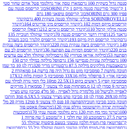
ת 100 גרם
מארז טסה אור גדול
גומי פטל אדום שחור סטי
רינטה סנטה מיקס 1 ק"ג SORINI
בונ' קריסמס סנטה עם
בונ' קריסמס טיפאני 180 גרם
גרם
SORINI
קינדר
דמות 102 ג'
קינדר קריסמיס מיני פריינדס 164ג'
קינדר
מל 110ג'
קינדר קריסמס גרביים 212ג'
רפאלו קריסמס
פררו רושר קריסמיס סנטה 70ג'
קינדר שוקולד חנוכייה 135
יסמס תיק מיקס 193ג'
קינדר קריסמיס קלנדר כוכב מעורב
 קריסמיס ביצה ענקית בנות 220ג'
קינדר קריסמיס ביצה ענקית
ינדר קריסמס דמויות עם הפתעה 36ג'
קינדר קריסמיס לב עם
מילקה אוראו סנדוויץ 92 גרם
מילקה שוקולד חלב עם עדשים
קה עוגיות סנסיישן 156 גרם
וופל מילקה במילוי קרם 150
לקיניס מילקה 87.5 גרם
טורינו מריר 320ג'
דן לגן 10 כד שמן
 סמ
סביבון מוט נס גדול היה פה ברשת 14 סמ
אקדח 2
33 סמ
סביבון 5 קומות בלוח 17X12
ופ 22.5X13 סמ
10 כלי דמוי נורה למילוי עם
דן לגן 12 מ.מפתחות פנס לד צבעוני 7 סמ
מארז 3 מזרקים
10 מל'
מזרק גדול לאפייה - 50 מל'
4 סביבון טוש מצייר
דן לגן 10 סביבון טוש מצייר צבעוני 6.5X5.5 סמ
3 חותכן
סביבון חנוכיה
הפתעה 10 פנס לד צבעוני 9 סמ
12 מזרק 20 מל'
ירה וקישוט
גומי נודלס ענקי 120ג'
מרשמלו פאסט פוד
 מח תות 120 גרם נוזל
גומי סנטה ענקי 170ג'
מטבעות
מטבע 10 שח חלבי 1 ק"ג
מטבע 5 שח פרווה 1
פרוטאין פרו-חטיף חלבון טבעוני בטעם פיסטוק שוקולד 55
פרו-חטיף חלבון טבעוני בטעם שוקולד וניל 55 גרם
פרוטאין