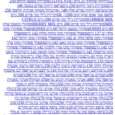
2 גרם I LOVE YOU
סוכריות בטעם קוקוס 250
ינגר קוקוס 250 גרם
צ'יפס ירקות שורש בטטה 40ג
רקות שורש סלק 40ג' -אורגני
הל משקה אנרגיה קלאסי 250
 שוקו חום 200ג'- K
סוכריות ג'ילי בוני פרוט 200 גרם
SUM
סוכריות ג'ילי בוני פרוט 200 גרם CITRUS
ילי בוני פרוט 200 גרם BERRY MIX
פופקורן בטעם שוקו
פופקורן בטעם קרמל 60 גרם OISHI
פופפולי פופקורן מוכן
פופפולי פופקורן מוכן מתוק מלוח 142 גרם
פופפולי
פלפל מלח ים 142 גרם
פופפולי פופקורן מוכן קרמל 142
ופקורן מוכן גבינה נאצו 142 גרם
פופפולי פופקורן מוכן צדר
פופפולי פופקורן מוכן צדר חלפיניו 142 גרם
פופפולי פופקורן
גרם
פופפולי פופקורן מוכן חמאה 142 גרם
קינדר בואנו
ם
גונץ בוטנים קלויים עם מלח 150 גר'
מנטוס שקית
מנטוס שקית פירות 135 גרם
מארז מקלות ביסקוויט עם
גרם
זריפה גרעיני דלעת 250 גרם
זריפה גרעיני אבטיח
ט רוטב ברביקיו אורגינל 510 מ"ל
פבורס טראפל לבן פיסטוק
טראפל שוקו 100ג'
פבורס טראפל לבן וניל 100ג'
פבורס
ג'
אנרג'י מאגדת דגנים טראפלס ושוקולד
אנרג'י מאגדת
ר
נסקוויק אבקת תות 350ג'
גולון טוסטדה ללא ת.סוכר
וסטדה ללא סוכר 350ג'
גולון אורגני ביו שוקוצ'יפס 150ג'
גולון
אג'סטיב צ'יה 270ג'
גולון אורגני ביו דיאג'סטיב ש.שועל פירות
אורגני ביו דיאג'סטיב ש.שועל שוקו 270ג'
גולון אורגני ביו
גולון מגה סנדוויץ' 250ג'
גולון אורגני ביו מריה 350ג'
סוכ'
ברים מוזרים 120ג'
סוכ' צ'ופה צ'ופס דברים מוזרים
צופס סוכ על מקל חמוץ 120ג'
ברילה פסטו ריקוטה א.מלך