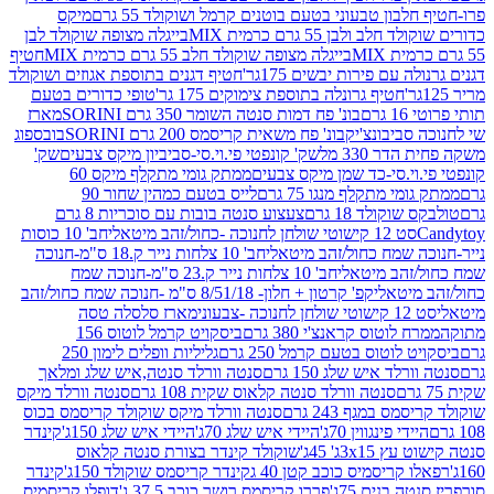
בון טבעוני בטעם בוטנים קרמל ושוקולד 55 גרם
מיקס
 ולבן 55 גרם כרמית MIX
בייגלה מצופה שוקולד לבן
בייגלה מצופה שוקולד חלב 55 גרם כרמית MIX
חטיף
עם פירות יבשים 175גר'
חטיף דגנים בתוספת אגוזים ושוקולד
חטיף גרונלה בתוספת צימוקים 175 גר'
טופי כדורים בטעם
ם
בונ' פח דמות סנטה השומר 350 גרם SORINI
מארז
ביבונצ'יק
בונ' פח משאית קריסמס 200 גרם SORINI
בובספוג
 330 מל
שק' קונפטי פי.וי.סי-סביביון מיקס צבעים
שק'
וי.סי-כד שמן מיקס צבעים
ממתק גומי מתקלף מיקס 60
י מתקלף מנגו 75 גרם
לייס בטעם כמהין שחור 90
קולד 18 גרם
צעצוע סנטה בובות עם סוכריות 8 גרם
1 קישוטי שולחן לחנוכה -כחול/זהב מיטאלי
חב' 10 כוסות
 שמח כחול/זהב מיטאלי
חב' 10 צלחות נייר ק.18 ס"מ-חנוכה
הב מיטאלי
חב' 10 צלחות נייר ק.23 ס"מ-חנוכה שמח
יטאלי
קפ' קרטון + חלון- 8/51/18 ס"מ -חנוכה שמח כחול/זהב
עוני
מארז סלסלה טסה
לוטוס קראנצ'י 380 גרם
ביסקויט קרמל לוטוס 156
לוטוס בטעם קרמל 250 גרם
גליליות וופלים לימון 250
ד איש שלג 150 גרם
סנטה וורלד סנטה,איש שלג ומלאך
סנטה וורלד סנטה קלאוס שקית 108 גרם
סנטה וורלד מיקס
 במגף 243 גרם
סנטה וורלד מיקס שוקולד קריסמס בכוס
י פינגווין 70ג'
היידי איש שלג 70ג'
היידי איש שלג 150ג'
קינדר
3xג' 45ג'
שוקולד קינדר בצורת סנטה קלאוס
קריסמיס כוכב קטן 40 ג
קינדר קריסמס שוקולד 150ג'
קינדר
בנים 75ג'
פררו קריסמס רושר כוכב 37.5 ג'
דופלו קריסמיס