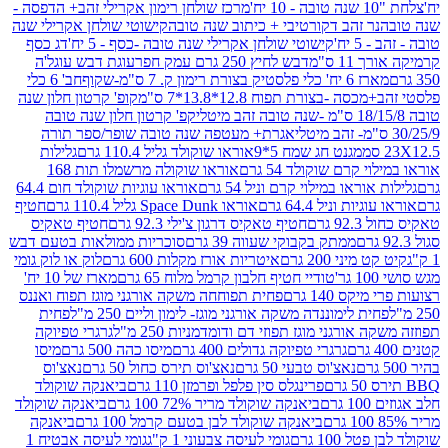
מרכז שולחן רימון אקרילי זהב+ הדפסה -
ר זהב דקורטיבי + כיתוב שנה טובה
קישוטי שולחן אקרילי שנה
יח'
קישוטי שולחן אקרילי שנה טובה -כסף - 5 יח'
דג כסף
 ס"מ
דבש לחיץ 250 גרם עמק חפר
עוגת דבש עוגל'ה
טיק בצורת רימון ק. 7 ס"מ-שקוף
חב' 6 כלי
 -בצורת תפוח 12.8*13.8*7 ס"מ
קופ' קרטון חלון שנה
קפ' קרטון חלון שנה טובה
אגרת+ מעטפה שנה טובה שופר/ספר תורה
מגנט חג שמח 5*9
אוראו שוקולד גליל 110.4 גרם
גלילות
קרם שוקולד 54 גרם
אוראו שוקולה מרשמלו תות 168
ראו במילוי קרם וניל 54 גרם
אוראו עוגיות שוקולד חום 64.4
ת וניל 64.4 גרם
אוראו Space Dunk גליל 110.4 גרם
חטיף
גרם
חטיף טאקיס דרגון צ'ילי 92.3 גרם
חטיף טאקיס
ממתק בקבוקי שעווה 39 גרם
סוכריות ממולאות בטעם דבש
יני 200 גרם
איטריות אורז מקלות 600 גרם
לוק או לוק גומי
טודיי חטיף חלבון קרמל מלוח 65 גרם
מארז של 10 יח'
ס 140 גרם
פחית תפוחחה משקה אורגני מוגז תפוח ואננס
ת לימוננדה משקה אורגני מוגז- לימון וליים 250 מ"ל
פחית
אורגני מוגז תפוזי דם ודומדמניות 250 מ"ל
גרגרי טפיוקה
גרגרי טפיוקה גדולים 400 גרם
מיסו כהה 500 גרם
מיסו
נאצ'וס טבעי 50 גרם
נאצ'וס תירס כחול 50 גרם
נאצ'וס
פרינגלס סין פלפל ופרמזן 110 גרם
ביאנקה שוקולד
ם
ביאנקה שוקולד מריר 72% 100 גרם
ביאנקה שוקולד
ביאנקה שוקולד לבן בטעם קרמל 100 גרם
ביאנקה
100 גרם
גומי לעיסה צבעוני 1 ק"ג
גומי לעיסה אבטיח 1