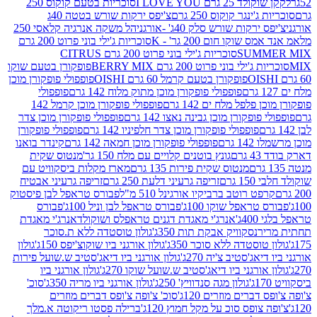
2 גרם I LOVE YOU
סוכריות בטעם קוקוס 250
ינגר קוקוס 250 גרם
צ'יפס ירקות שורש בטטה 40ג
רקות שורש סלק 40ג' -אורגני
הל משקה אנרגיה קלאסי 250
שוקו חום 200 גר' - K
סוכריות ג'ילי בוני פרוט 200 גרם
SUM
סוכריות ג'ילי בוני פרוט 200 גרם CITRUS
ילי בוני פרוט 200 גרם BERRY MIX
פופקורן בטעם שוקו
פופקורן בטעם קרמל 60 גרם OISHI
פופפולי פופקורן מוכן
פופפולי פופקורן מוכן מתוק מלוח 142 גרם
פופפולי
פלפל מלח ים 142 גרם
פופפולי פופקורן מוכן קרמל 142
ופקורן מוכן גבינה נאצו 142 גרם
פופפולי פופקורן מוכן צדר
פופפולי פופקורן מוכן צדר חלפיניו 142 גרם
פופפולי פופקורן
גרם
פופפולי פופקורן מוכן חמאה 142 גרם
קינדר בואנו
ם
גונץ בוטנים קלויים עם מלח 150 גר'
מנטוס שקית
מנטוס שקית פירות 135 גרם
מארז מקלות ביסקוויט עם
גרם
זריפה גרעיני דלעת 250 גרם
זריפה גרעיני אבטיח
ט רוטב ברביקיו אורגינל 510 מ"ל
פבורס טראפל לבן פיסטוק
טראפל שוקו 100ג'
פבורס טראפל לבן וניל 100ג'
פבורס
ג'
אנרג'י מאגדת דגנים טראפלס ושוקולד
אנרג'י מאגדת
ר
נסקוויק אבקת תות 350ג'
גולון טוסטדה ללא ת.סוכר
וסטדה ללא סוכר 350ג'
גולון אורגני ביו שוקוצ'יפס 150ג'
גולון
אג'סטיב צ'יה 270ג'
גולון אורגני ביו דיאג'סטיב ש.שועל פירות
אורגני ביו דיאג'סטיב ש.שועל שוקו 270ג'
גולון אורגני ביו
גולון מגה סנדוויץ' 250ג'
גולון אורגני ביו מריה 350ג'
סוכ'
ברים מוזרים 120ג'
סוכ' צ'ופה צ'ופס דברים מוזרים
צופס סוכ על מקל חמוץ 120ג'
ברילה פסטו ריקוטה א.מלך