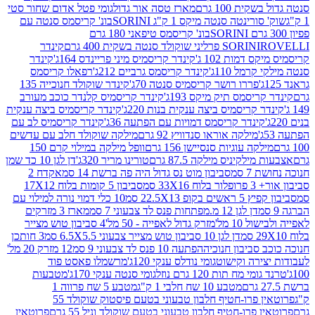
ת 100 גרם
מארז טסה אור גדול
גומי פטל אדום שחור סטי
רינטה סנטה מיקס 1 ק"ג SORINI
בונ' קריסמס סנטה עם
בונ' קריסמס טיפאני 180 גרם
גרם
SORINI
קינדר
דמות 102 ג'
קינדר קריסמיס מיני פריינדס 164ג'
קינדר
מל 110ג'
קינדר קריסמס גרביים 212ג'
רפאלו קריסמס
פררו רושר קריסמיס סנטה 70ג'
קינדר שוקולד חנוכייה 135
יסמס תיק מיקס 193ג'
קינדר קריסמיס קלנדר כוכב מעורב
 קריסמיס ביצה ענקית בנות 220ג'
קינדר קריסמיס ביצה ענקית
ינדר קריסמס דמויות עם הפתעה 36ג'
קינדר קריסמיס לב עם
מילקה אוראו סנדוויץ 92 גרם
מילקה שוקולד חלב עם עדשים
קה עוגיות סנסיישן 156 גרם
וופל מילקה במילוי קרם 150
לקיניס מילקה 87.5 גרם
טורינו מריר 320ג'
דן לגן 10 כד שמן
 סמ
סביבון מוט נס גדול היה פה ברשת 14 סמ
אקדח 2
33 סמ
סביבון 5 קומות בלוח 17X12
ופ 22.5X13 סמ
10 כלי דמוי נורה למילוי עם
דן לגן 12 מ.מפתחות פנס לד צבעוני 7 סמ
מארז 3 מזרקים
10 מל'
מזרק גדול לאפייה - 50 מל'
4 סביבון טוש מצייר
דן לגן 10 סביבון טוש מצייר צבעוני 6.5X5.5 סמ
3 חותכן
סביבון חנוכיה
הפתעה 10 פנס לד צבעוני 9 סמ
12 מזרק 20 מל'
ירה וקישוט
גומי נודלס ענקי 120ג'
מרשמלו פאסט פוד
 מח תות 120 גרם נוזל
גומי סנטה ענקי 170ג'
מטבעות
מטבע 10 שח חלבי 1 ק"ג
מטבע 5 שח פרווה 1
פרוטאין פרו-חטיף חלבון טבעוני בטעם פיסטוק שוקולד 55
פרו-חטיף חלבון טבעוני בטעם שוקולד וניל 55 גרם
פרוטאין