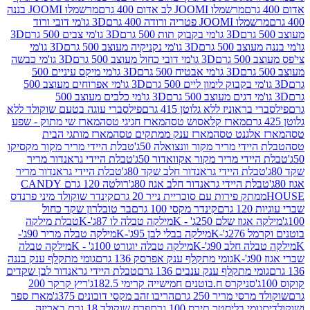
מרשמלו JOOMI לב אדום 400 גרם
מרשמלו JOOMI בננה
JOOM פטריה ורודה 400 גרם
3D גו'מי דובי ורוד
3D גו'מי בקבוק תות 500 גרם
3D גו'מי צבים 500 גרם
3D
 500 גרם
3D גו'מי נקניקיה מעוצב 500 גרם
3D גו'מי
גרם
3D גו'מי דובי כחול מעוצב 500 גרם
3D גו'מי כבשה
3D גו'מי אבטיח 500 גרם
3D גו'מי מיקס עיניים 500
3D גו'מי אפרוחים מעוצב 500
3D גו'מי כלבים מעוצב 500
ראוניז ללא גלוטן 415 גרם
פילסברי עוגה בטעם שוקולד ללא
מארז קלאסוש טסה
מארז חגיגי טסה
מארז שי מתוק - שפע
אלגנט טסה
מארז ענק ממתקים טסה
מארז מותגי הבית
ידי מריר מקור וונצואלה 50ג'
טבלת היידי מריר מקור מקסיקו
ידי מריר מקור אקוואדור 50ג'
טבלת היידי גראנדור מריר
לת היידי גראנדור חלב שקד 80ג'
טבלת היידי גראנדור מריר
ת היידי גראנדור חלב אגוז 80ג'
רולטה 120 גרם CANDY
תק פירות עם סוכריית נייר 20 גרם
קינדר שוקולד מיני פרנדס
רם
קינדר מקסי 100 גרם
בר טובלרון שקד כחול
וז שלם 250ג' - K
מילקה טבלה לו 87ג'-K
טבלת מילקה
2ג'-K
מילקה בבלי לבן 95ג'-K
מילקה טבלה מריר 90ג'-
חלב 90ג'-K
מילקה טבלה יוגורט 100ג' - K
מילקה טבלה
גומי מתקלף ענק אפרסק 136 גרם
גומי מתקלף ענק בננה
י מתקלף ענק ענבים 136 גרם
טבלת היידי גראנדור לבן שקדים
סניקרס ח.בוטנים חמישייה קרימי 182.5ג'
ריץ קרקר 200
סי מריר 250 גרם
הריבו זהב מקסי דובונים 375ג'
מארז ספר
ומי בליסטר תירס 100 גרם
פרח שוקולד 18 גרם באריזה