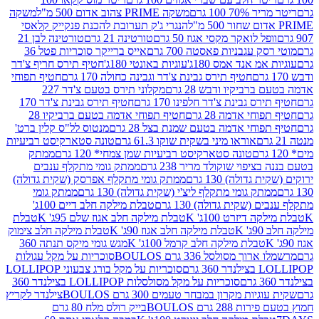
 100 גרם
משקה PRIME צהוב אדום 500 מ"ל
משקה
הנגרי ג'ק תערובת להכנת פנקייק קלאסי
ל לואקר מקסי אגוז 50 גרם
טורטינה 21 גרם
טורטינה לבן 21
 עגבניות פאסטה 700 גרם
אייס ברייקר סוכריות פטל 36
מ אנד אמס 180ג'
עוגיות באונטי 180ג'
חטיף תירס חריף צ'דר
חטיף תירס גבינת צ'דר וגבינה כחולה 170 גרם
חטיף תפוחי
ביקיו ודבש 28 גרם
מקלוני תירס בטעם צ'דר 227
 גבינת צ'דר חלפינו 170 גרם
חטיף תירס גבינת צ'דר 170
חי אדמה 28 גרם
חטיף תפוחי אדמה בטעם ברביקיו 28
וחי אדמה בטעם שמנת בצל 28 גרם
מנטוס לל"ס קלין ברט'
אוראו מיני בשקית שוקו 61.3 גרם
טונה סטארקיסט רביעיות
טונה סטארקיסט רביעיות שמן צמחי* 120 גרם
ממתק
יפוי שוקולד מריר 238 גרם
ממתק גומי מתקלף ענבים
דולה) 130 גרם
ממתק גומי מתקלף אפרסק (שקית גדולה)
ק גומי מתקלף ליצ'י (שקית גדולה) 130 גרם
ממתק גומי
(שקית גדולה) 130 גרם
טבלת מילקה חלב דיים 100ג'
דיזרט 100ג' K
טבלת מילקה חלב אגוז שלם 95ג' K
טבלת
K
טבלת מילקה חלב אגוז 90ג' K
טבלת מילקה חלב צימוק
טבלת מילקה חלב קרמל 100ג' K
מגש גומי מיקס תנתה 360
 מסולסל 336 גרם BOULOS
סוכריות על מקל עגולות
 גרם
סוכריות על מקל בורג צבעוני LOLLIPOP
סוכריות על מקל מסולסלות LOLLIPOP בצילנדר 360
ות מקרון במבחר טעמים 300 גרם BOULOS
צילנדר לקריץ
28 גרם BOULOS
בייק רולס מלח 80 גרם