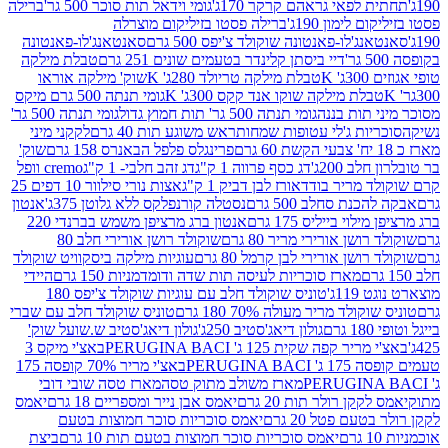
לפאי גראהם קרקר 170ג'
גומי וידאל תות סוכר 500 גר'
ברילה
לימון 190ג'
ברילה פסטו בזיליקום מוצרלה
ג'לו-פאנטונה שוקולד צ'יפס 500 גרם
סאנטאנג'לו-פאנטונה
דיי ביסתן קלינדר בטעמים שונים 251 גרם
טבלת מילקה
K
טבלת מילקה טריולד 280ג' K
שוק' מילקה אוראו
לת מילקה שוקו אנד קקס 300ג' K
גומי תנתה 500 גרם מיקס
 תות בננה
גומי תנתה 500 גר' תות חמוץ גדול
גומי תנתה 500 גר'
יות ג'לי עטופות שמחות
ראש משוגע תות 40 גרם
לקקני מיני
פרינגלס פלפל הבאנרס 158 גרם
שוק'
 200ג'
דג כסף פרווה 1 ק"ג
דג זהב חלבי- 1 ק"ג
cremo וופל
 מריר בודד
אורז לבן דביק 1 ק"ג
אצות נורי סילוור 10 דפים 25
נת סחלב 500 גרם
נסטלה קורנפלקס ללא גלוטן 375ג'
אנטון
וי בייליס 175 גרם
אנטון ברג מרציפן משמש בברנדי 220
שן אורירי מריר 80 גרם
שוקולד רושן אורירי חלב 80
ושן אורירי לבן קרמל 80 גרם
עוגיות מילקה ביסקוויט שוקולד
מארז סוכריות לעיסה תות שדה ודומדמניות 150 גרם
היידי
1ג'
טוניס שוקולד חלב עם עוגיות שוקולד צ'יפס 180
לד מריר מעולה 70% 180 גרם
טוניס שוקולד חלב עם שברי
גולון דיאג'סטיב 250ג'
גולון דיאג'סטיב ש.שועל שוק'
 קפה שקית 125 ג' PERUGINA BACI
באצ'י מיקס 3
PERUGINA
באצ'י מריר 70% קופסה 175
מארז משולב מתוק טסה
מארז טסה שובי דובי
קן רולר תות 20 גרם
יאמס אבן נייר ומספריים 18 גרם
יאמס
עם פטל 20 גרם
יאמס סוכריות סוכר חמוצות בטעם
יאמס סוכריות סוכר חמוצות בטעם תות 10 גרם
ביצת