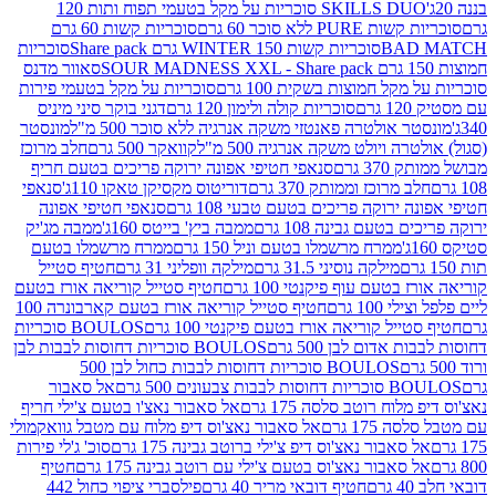
SKILLS DUO סוכריות על מקל בטעמי תפוח ותות 120
P ללא סוכר 60 גרם
סוכריות קשות 60 גרם
BAD
סוכריות קשות WINTER 150 גרם Share pack
סוכריות
סאוור מדנס
קל חמוצות בשקית 100 גרם
סוכריות על מקל בטעמי פירות
סוכריות קולה ולימון 120 גרם
דגני בוקר סיני מיניס
 אולטרה פאנטזי משקה אנרגיה ללא סוכר 500 מ"ל
מונסטר
ה ויולט משקה אנרגיה 500 מ"ל
קוואקר 500 גרם
חלב מרוכז
3 גרם
סנאפי חטיפי אפונה ירוקה פריכים בטעם חריף
 מרוכז וממותק 370 גרם
דוריטוס מקסיקן טאקו 110ג'
סנאפי
ירוקה פריכים בטעם טבעי 108 גרם
סנאפי חטיפי אפונה
בטעם גבינה 108 גרם
ממבה ביץ' בייטס 160ג'
ממבה מג'יק
ממרח מרשמלו בטעם וניל 150 גרם
ממרח מרשמלו בטעם
מילקה נוסיני 31.5 גרם
מילקה וופליני 31 גרם
חטיף סטייל
בטעם עוף פיקנטי 100 גרם
חטיף סטייל קוריאה אורז בטעם
100 גרם
חטיף סטייל קוריאה אורז בטעם קארבונרה 100
יל קוריאה אורז בטעם פיקנטי 100 גרם
BOULOS סוכריות
אדום לבן 500 גרם
BOULOS סוכריות דחוסות לבבות לבן
BOULOS סוכריות דחוסות לבבות כחול לבן 500
 צבעונים 500 גרם
אל סאבור
וח רוטב סלסה 175 גרם
אל סאבור נאצ'ו בטעם צ'ילי חריף
175 גרם
אל סאבור נאצ'וס דיפ מלוח עם מטבל גוואקמולי
סאבור נאצ'וס דיפ צ'ילי ברוטב גבינה 175 גרם
סוכ' ג'לי פירות
סאבור נאצ'וס בטעם צ'ילי עם רוטב גבינה 175 גרם
חטיף
חטיף דובאי מריר 40 גרם
פילסברי ציפוי כחול 442