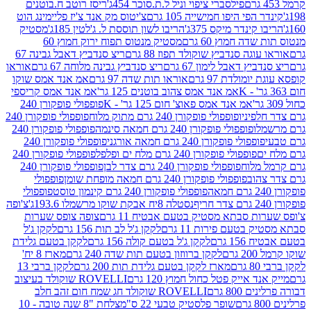
פילסברי ציפוי וניל ל.ת.סוכר 454ג'
ריסז רוטב ח.בוטנים
פי היפו חמישייה 105 גרם
צ'יטוס מק אנד צ'יז פליימינג הוט
ינדר מיקס 375ג'
הריבו לשון תוססת ל. ג'לטין 185ג'
מסטיק
ה חמוץ 60 גרם
מסטיק מנטוס תפוח ירוק חמוץ 60
גה סנדביץ שוקולד תפוז 88 גרם
ריצ סנדביץ דאבל גבינה 67
ץ דאבל לימון 67 גרם
ריצ סנדביץ גבינה מלוחה 67 גרם
אוראו
מולדת 97 גרם
אוראו תות שדה 97 גרם
אמ אנד אמס שוקו
אמ אנד אמס צהוב בוטנים 125 גר'
אמ אנד אמס קריספי
אמ אנד אמס פאוצ' חום 125 גר' - K
פופפולי פופקורן 240
פיניו
פופפולי פופקורן 240 גרם מתוק מלוח
פופפולי פופקורן 240
ו
פופפולי פופקורן 240 גרם חמאה סינמה
פופפולי פופקורן 240
פולי פופקורן 240 גרם חמאה אורגני
פופפולי פופקורן 240
פופפולי פופקורן 240 גרם מלח ים ופלפל
פופפולי פופקורן 240
מלוח
פופפולי פופקורן 240 גרם צדר לבן
פופפולי פופקורן 240
וב
פופפולי פופקורן 240 גרם חמאה מופחת שומן
פופפולי
פופפולי פופקורן 240 גרם קינמון טוסט
פופפולי
נסטלה 8יח אבקת שוקו מרשמלו 193.6ג'
צ'ופה
 סבתא מסטיק בטעם אבטיח 11 גרם
צופה צופס שערות
בטעם פירות 11 גרם
לקקן ג'ל לב תות 156 גרם
לקקן ג'ל
 גרם
לקקן ג'ל בטעם קולה 156 גרם
לקקן בטעם גלידת
ם
לקקן ברווזון בטעם תות שדה 240 גרם
מארז 8 יח'
מארז לקקן בטעם גלידת תות 200 גרם
לקקן ברבי 13
 אייק פטל כחול חמוץ 120 גרם
ROVELLI שוקולד בעיצוב
80 גרם
ROVELLI שוקולד חג שמח חום זהב חלב
שופר פלסטיק טבעי 22 ס"מ
צלחת "8 שנה טובה - 10