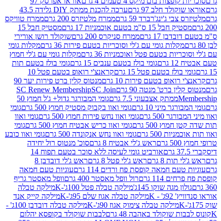
פצות בום מיקס 4 טעמים 4 גרם
אוראו אפרסק 97
ולד חלב 97 גרם
ערכה להכנת ממתק DIY גלידה 43.5
בי ג'ינג'רברד 59 גרם
ממרח מלטיזרס 200 גרם
ממרח טוויקס
בל 15 ס"מ בטעם אוכמניות 17 גרם
מסטיק חבל 15
בן 17 גרם
ממרח סניקרס 200 גרם
שוקולד רושן אורירי
מקלות גומי עם ג'לי וסוכריות בטעם פירות 36 גרם
מקלות גומי
ריות בטעם פטל ואוכמניות 36 גרם
מקלות גומי עם ג'לי חמוץ
רם
גומי בולז בטעם ענבים 15 גרם
גומי בולז בטעם תות
בולז בטעם פטל 15 גרם
קראנצ'י רואופ בטעם פטל 10
רואופ בטעם פירות 10 גרם
מנטוס קלין ברט פירות יער 90
ין ברט' מנטה 90 גרם
SC Join
SC Renew Membership
M
ממתק אצבעוני 7.5 גרם
גומי המבורגר גדול+ ג'ל חמוץ 50
גר מיני 10 גרם
גומי ואוו בקבוק מסטיק חמוץ 500 גרם
גומי
גר 500 גרם
גומי ואוו נחש פירות חמוץ 500 גרם
גומי ואוו
מוץ 500 גרם
גומי ואוו כריש אבטיח חמוץ 500 גרם
גומי
ות 500 גרם
גומי ואוו נחש אנקונדה 500 גרם
גומי ואוו כובע
רם
ראש ג'לי אבטיח 8 גרם
סוכ' מנטוס רול יחידה
אורביט גומי לעיסה ללא סוכר בטעם תפוח 14
תות 8 גרם
ראש ג'לי פטל 8 גרם
ראש ג'לי דובדבן 8
עם חמאה קופסת פח ורדים 114 גרם
עוגיות טעם חמאה
 114 גרם
רול וופל מאסטר 400 גרם
וופל מאסטר גריף
ון מגה שוקו 145ג'
מילקה טבלה פטל 100ג'-K
מילקה טבלה
ג' - K
מילקה טבלה אגוז שלם 95ג'-K
מילקה קייק אנד
מילקה טבלה צימוק אגוז 90ג'-K
מילקה טבלה דובדבן 100ג' -
ת שוקולד באהבה 48 גרם
לבבות שוקולד בקופסא יהלום