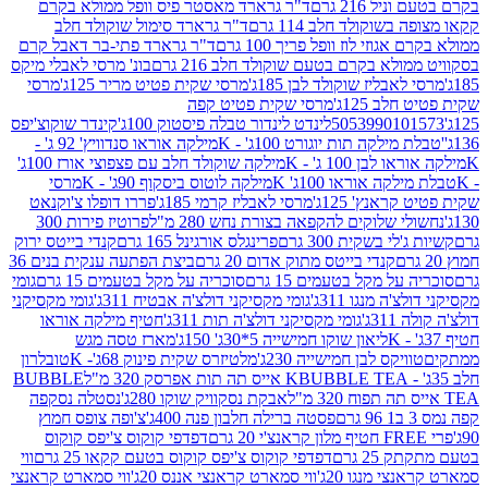
 216 גרם
ד"ר גרארד מאסטר פיס וופל ממולא בקרם
שוקולד חלב 114 גרם
ד"ר גרארד סימול שוקולד חלב
וזי לוז וופל פריך 100 גרם
ד"ר גרארד פתי-בר דאבל קרם
לא בקרם בטעם שוקולד חלב 216 גרם
בונ' מרסי לאבלי מיקס
בליז שוקולד לבן 185ג'
מרסי שקית פטיט מריר 125ג'
מרסי
ב 125ג'
מרסי שקית פטיט קפה
505399010
לינדט לינדור טבלה פיסטוק 100ג'
קינדר שוקוצ'יפס
ילקה תות יוגורט 100ג' - K
מילקה אוראו סנדוויץ' 92 ג' -
בן 100 ג' - K
מילקה שוקולד חלב עם פצפוצי אורז 100ג'
ה אוראו 100ג' K
מילקה לוטוס ביסקוף 90ג' - K
מרסי
אנץ' 125ג'
מרסי לאבליז קרמי 185ג'
פררו דופלו צ'וקנאט
 שלוקים להקפאה בצורת נחש 280 מ"ל
פרוטיז פירות 300
י בשקית 300 גרם
פרינגלס אורגינל 165 גרם
קנדי בייטס ירוק
קנדי בייטס מתוק אדום 20 גרם
ביצת הפתעה ענקית בנים 36
ל מקל בטעמים 15 גרם
סוכריה על מקל בטעמים 15 גרם
גומי
 מנגו 311ג'
גומי מקסיקני דולצ'ה אבטיח 311ג'
גומי מקסיקני
ג'
גומי מקסיקני דולצ'ה תות 311ג'
חטיף מילקה אוראו
ליאון שוקו חמישייה 5*30ג' 150ג'
מארז טסה מגש
יקס לבן חמישייה 230ג'
מלטיזרס שקית פינוק 68ג'- K
טובלרון
BUBBLE TEA אייס תה תות אפרסק 320 מ"ל
BUBBLE
אבקת נסקוויק שוקו 280ג'
נסטלה נסקפה
פסטה ברילה חלבון פנה 400ג'
צ'ופה צופס חמוץ
דפדפי קוקוס צ'יפס קוקוס
2 גרם
דפדפי קוקוס צ'יפס קוקוס בטעם קקאו 25 גרם
ווי
 מנגו 20ג'
ווי סמארט קראנצי אננס 20ג'
ווי סמארט קראנצי