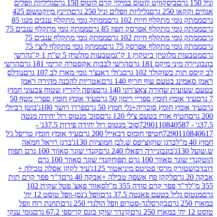
ביסקוויט לוטוס במילוי קרם לוטוס 150 גרם
גליליות וופלים
 גרם
גליליות וופלים וניל 250 גרם
היינץ מיוקטשופ 425
י מתקלף חיות 102 גרם
ממתק גומי מתקלף ענבים מנגו 85
י מתקלף אפרסק תפוז 85 גרם
ממתק גומי מתקלף ענבים 75
י מתקלף חיות 102 גרם
ממתק גומי מתקלף ענבים 75
י מתקלף אפרסק 75 גרם
ממתק גומי מתקלף ליצ'י 75
לוטיזן ביטקוין 1 ק"ג
מטבעות מולטיזן 5 ש"ח 1 ק"ג
הרשי
 מיקס 181 גרם
הרשי לבבות אקסטרה קרימי 181 גרם
הרשי
שוקולד 102 גרם
ג'ולי ראנצ'ר גומי מארז לב 107 גרם
נודלס
בטעם עוף חריף 140 גרם
אטריות להכנה מהירה ראמן
שחורה צאצ'רוני 140 גרם
צופה לקריץ שטוח צבעוני חמוץ
מץ חומץ ספריי רימון 50 גרם
עיד אומץ חומץ ספריי מטף 50
 חומץ סוכריה+גלי חמוץ 50 גרם
פררו רושר 100ג'
בוטן רביולי
ף אורז בטעם צ'לי 120 גרם
סוכ' מנטוס רול יחידה מנטה
סוכ' מנטוס רול יחידה פירות 37.5ג' -
72901
חטיפי חומוס דבאייל 200 גרם
עיד אומץ חומץ טריפל ג'ל
ברגן שוקוצ'יפס ש.לבן חמוציות 130ג'
ברגן רויאל חמאה
בונבוניירה רפאלו 240 גרם
קנדי שוגר סאוור 100 גרם תפוח
וור 100 גרם תפוח
קנדי שוגר סאוור 100 גרם
 מרסי פטיטס מיניאטור 125ג'
עיד לקקן אסלה טבילה +
לקקן פח אשפה טבילה +אבקה 40 גרם
ד"ר פפר קרם תות
 פפר קרם סודה 355 מ"ל
סאוור פאצ' פטל שקית 102
יל בטעם פאנטה 37.5 גרם
וופל ג'נסן-וופל טוסט 12 יח'
בקרסלנד-סטרופ וופל הולנדי 250 גרם
תחנת רוח וופל
קינדר שוקו בונס קריספי 67.2 גרם
גומי ענקי