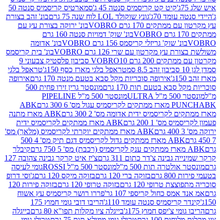
קיט קט קריסמיס סנטה 45 ג'
סמארטיס קריסמיס סנטה 50
עומד 70ג'
גונץ שוקולד LOL לוח שנה 75 גרם
בונ' זהב בצורת
תקים 170 גרם VOBRO
בונ' ירוקה בצורת עץ עם
בונ' שוק' דמויות סנטה 160 גרם
נ' שוק' גריזלי קריסמס 156 גרם VOBRO
בונ' אדומה
עץ מקרטון עם שרי 126 גרם VOBRO
בונ' בית קריסמס
 200 גרם VOBRO
10 סביבון פלסטיק צבעוני 9
טראפל בלגי מארז כסף 150ג'
טראפל בלגי
אירופה סוכריות מקל סבא בטעם מנטה 170 גרם
אירופה
סבא בטעם תות 170 גרם
מונסטר גרין זירו פחית 500
ULT
מונסטר 500 מ"ל PIPELINE
ABK
PU
לקריסמיס ידית אדומה מס' 2 300 גרם
ABK מארז מתנה
מס' 1 200 גרם
ABK מארז ממתקים לקריסמיס ידית
ABK מארז ממתקים יוקרתי לקריסמיס (מלאך) מס'
ABK מארז ממתקים גדול לקריסמיס דגם תיק מס' 4 500
קיבלר
גבינה צ'דר כתום 311 גרם
צ'יז איט קרקר גבינה צהובה 127
ולטרה תות 500 מ"ל
מונסטר 500 מ"ל ROSSI
גומי לעיסה
 גרם
בזוקה ברי 120 גרם
בזוקה מיקס 120 גרם
ג'וסי דרופ
ת טרופי 120 גרם
בזוקה טרופי 120 גרם
בזוקה פירות 120
מס כחול קריספי 107 גר'
פררו רושר קריסמיס עץ אשוח
קריסמיס סנטה עומד 110ג'
הריבו דובי גומי חמוץ 175
י צ'יפס חמוץ 175ג'
בייגלה ציו מקלות תפו"א 80 גרם
בייגלה
ים 100 גרם
טרולי גומי ממולא תות 75 גרם
טרולי גומי