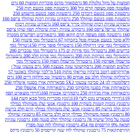
 גולגולת 90 גרם
סאוור מדנס סוכריות חמוצות 60 גרם
 מצופה קרם וניל 300 גרם
עוגת ספוג בטעם תות 250
 בטעם דובדבן 250 גרם
עוגת ספוג בטעם מישמש 250
ג בטעם שוקולד 250 גרם
קינג עוגיות רכות שוקולד צ'יפס 160
יות רכות שוקולד מריר צ'יפס 160 גרם
קינג עוגיות רכות
'יפס 160 גרם
קינג עוגיות רכות שיבולת תפוז שוקו צ'יפס
ה ספוג מצופה קרם קקאו 300 גרם
אורביט רפרשרס מסטיק
עם אבטיח פטל בקבוקון 67 גרם
טרולי גומי פינגווין 150
י שיני דרקולה 150 גרם
טרולי סופר בריין 150ג'
טרולי גומי
טרולי גומי פירות ים 175 גרם
טרולי גומי עכברים 200
י נשיקות תות 200 גרם
טרולי גומי פרות חלב 200 גרם
טרולי
150 גרם
טרולי מרשמלו תפוח 150 גרם
טרולי גומי
200 גרם
קישוטי עוגה בצנצנת 500 גרם צבעוני עגול /
טב ברבקיו טריאקי מתוק 510 מ"ל
בר שוקולד באונטי 57
ולד חלב עם אגוזים 90 גרם
שוק' טב מילקה דיים 100 גרם
יבון צבעוני 5X2 סמ
ארוחת אורז בסגנון איטלקי 250
ז בסגנון מקסיקני 250 גרם
ארוחת אורז אושפלו 250
ז מג'דרה 250 גרם
הריבו אבטיח 160ג'
היידי מוצארט תפוז
וצארט נוגט ליצ'י 119ג'
גונץ סוכריית מקל סבא קשת 144
ת קטנות בשקית 100 גרם
גונץ אנשי שלג משוקולד במילוי
85 גרם
גונץ אנשי שלג משוקולד במילוי קרם חלב ברשת
 סנטה משוקולד במילוי קרם חלב ברשת 85 גרם
גונץ שוקולד
שישיה 78 גרם
גונץ שוקולד חלב סנטה 100 גרם
גונץ עוגיות
גונץ שוקולד לוח שנה מפרץ
גרם
גונץ שוקולד לוח שנה קריסמיס 50 גרם
גונץ מיקס