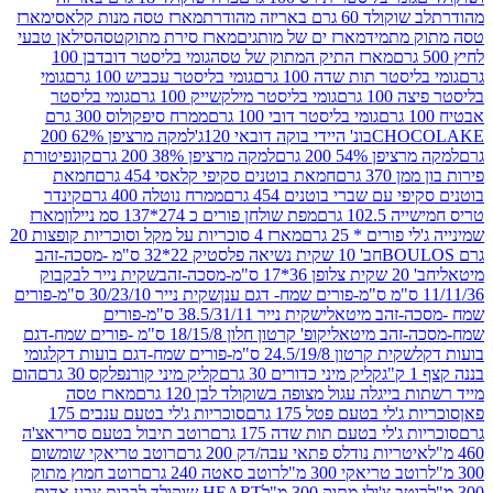
ד 60 גרם באריזה מהודרת
מארז טסה מנות קלאסי
מארז
מתמיד
מארז ים של מותגים
מארז סירת מתוקטסה
סילאן טבעי
מארז התיק המתוק של טסה
גומי בליסטר דובדבן 100
טר תות שדה 100 גרם
גומי בליסטר עכביש 100 גרם
גומי
 גרם
גומי בליסטר מילקשייק 100 גרם
גומי בליסטר
גומי בליסטר דובי 100 גרם
ממרח סיפקולוס 300 גרם
CHO
בונ' היידי בוקה דובאי 120ג'
למקה מרציפן 62% 200
54% 200 גרם
למקה מרציפן 38% 200 גרם
קונפיטורת
3 גרם
חמאת בוטנים סקיפי קלאסי 454 גרם
חמאת
עם שברי בוטנים 454 גרם
ממרח נוטלה 400 גרם
קינדר
10 גרם
מפת שולחן פורים כ 274*137 סמ ניילון
מארז
רים * 25 גרם
מארז 4 סוכריות על מקל וסוכריות קופצות 20
חב' 10 שקית נשיאה פלסטיק 22*32 ס"מ -מסכה-זהב
כה-זהב
שקית נייר לבקבוק
שקית נייר 30/23/10 ס"מ-פורים
-זהב מיטאלי
שקית נייר 38.5/31/11 ס"מ-פורים
זהב מיטאלי
קופ' קרטון חלון 18/15/8 ס"מ -פורים שמח-דגם
קית קרטון 24.5/19/8 ס"מ-פורים שמח-דגם בועות דקל
גומי
קליק מיני כדורים 30 גרם
קליק מיני קורנפלקס 30 גרם
הום
ייגלה עגול מצופה בשוקולד לבן 120 גרם
מארז טסה
'לי בטעם פטל 175 גרם
סוכריות ג'לי בטעם ענבים 175
ג'לי בטעם תות שדה 175 גרם
רוטב תיבול בטעם סריראצ'ה
ריות נודלס פתאי עבה/דק 200 גרם
רוטב טריאקי שומשום
ב טריאקי 300 מ"ל
רוטב סאטה 240 גרם
רוטב חמוץ מתוק
ב צ'ילי מתוק 300 מ"ל
HEART שוקולד לבבות צבע אדום