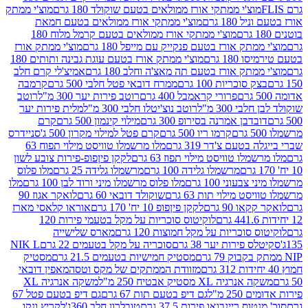
וצ'י ממתקי אורז ממולאים בטעם שוקולד 180 גרם
מוצ'י ממתק
180 גרם
מוצ'י ממתקי אורז ממולאים בטעם חמאת
מוצ'י ממתקי אורז ממולאים בטעם קרמל מלוח 180
תק אורז בטעם פנקייק עם מייפל 180 גרם
מוצ'י ממתק אורז
18 גרם
מוצ'י ממתק אורז בטעם עוגת גבינה ותותים 180
תק אורז בטעם תה מאצ'ה וחלב 180 גרם
אמיצ'לי קרם חלב
סוכריות 100 גרם
ממרח דובאי פטל חלבי 500 גרם
קרמבה
פרורי קראמבל 400 גרם
רוטב פירות יער 300 מ"ל
רוטב
 300 מ"ל
רוטב נוצ'יטלו חלבי 300 מ"ל
מלית פירות יער
דבן אמרנה בסירופ 300 גרם
מילוי קינמון 500 גרם
קרם
קרמו ריו 500 גרם
קרם פטל למילוי מקרון 500 ג'
סניידרס
טעם צ'דר 319 גרם
מלו מרשמלו טוויסט מילוי תפוח 63
לו טוויסט מילוי תפוז 63 גרם
לקקן פיןפופ-פירות צובע לשון
מרשמלו גלידה 100 גרם
מרשמלו גלידה 25 גרם
מלו פלוס
עוני 100 גרם
מלו פלוס מרשמלו מיני ורוד לבן 100 גרם
מלו
 מילוי תות 63 גרם
שוקולד דובאי 60 גרם
לואקר אגוז 90
ו 90 גרם
לקקן פיןפופ 10 יח' 170 גרם
אוראו קלאסי מארז
לוקיטוס סוכריות על מקל בטעמי פירות 120
סוכריות על מקל חמוצות 120 גרם
מארס שלישייה
פירות יער 38 גרם
סוכריה על מקל בטעמים 22 גרם
NIK L
מסטיק חמישיות בטעמים 21.5 גרם
מסטיק
מזוודת הממתקים של מקס וטסה
מאפין דובאי
יה XL מסטיק אבטיח 250 מ"ל
משקה אנרגיה XL
2 מ"ל
גם דיפ בטעם תות 67 גרם
גם דיפ בטעם פטל 67
ס ריינבואו פירות 37.5 גרם
טובלרון חלב 360ג'
לקריץ ונקו