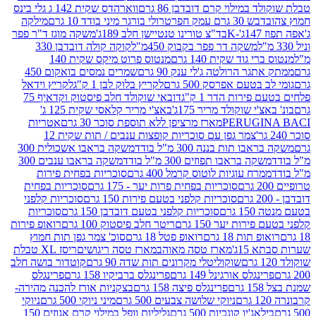
במילוי קרם דובדבן 86 גרם
ווארהדס שקית 142 ג גלי בינס
בש 30 גרם עמק חפר
טרולי בורגר מיני בודד 10 גרם
מילקה
K
בד"צ טורינו טנטיישן חלב 189ג'
משקה מוגז ד"ר פפר
משקה דר פפר בקבוק 450מ"ל
קוקה קולה דובדבן 330
 גוד שקית 140 גרם
מנטוס פרוט מיקס שקית 140
ר הרולטה ג'לי ענק 90 גרם
שמרים נמסים בואקום 450
בטעם אפרסק 500 גרם
לקריץ בלוק לבן 1 ק"ג
לקריץ וידאל
ירות הדר 1 ק"ג
דובאי שוקולד חלב פיסטוק וקדאיף 75
י שוקולד מריר 175ג'
באצ'י מריר קלאסי שקית 125 ג'
PERUGI
מארז מרציפן ללא תוספת סוכר 30 גרם
אטריות
צמר גפן עם סוכריות קופצות ענבים / תות שקית 12
 תות בננה 300 מ"ל בודד
משקה בראבו אשכולית 300
ה בראבו תפוזים 300 מ"ל בודד
משקה בראבו ענבים 300
רח עוגיות לוטוס קרמל 400 גרם
סוכריות בפחית פירות
סוכריות בפחית פרות יער - 175 גרם
סוכריות בפחית
סוכריות קלפני בטעם פירות 150 גרם
סוכריות קלפני
גרם
סוכריות קלפני בטעם דובדבן 150 גרם
סוכריות
רות יער 150 גרם
ריטר חלב פיסטוק 100 גרם
רואופ פירות
תות 18 גרם
רואופ פטל 18 גרם
סוכ' צמר גפן תות חמוץ
1ג'
מארז טסה מאוהב
מארז טסה ריגושים
ריסז XL טבלת
שוקוליטלי מקרונים תות שדה 90 גרם
קוטדור בושה חלב
גלס אורגינל 149 גרם
פרינגלס ברביקיו 158 גרם
פרינגלס
פרינגלס פיצה 158 גרם
בצקניות אורז להכנה מהירה-
ניוקי שלושה צבעים 500 גרם
מיני ניוקי 500 גרם
ניוקי
ג'יו קונכיות 500 גרם
גליליות וופל במילוי קרם אגוזים 150