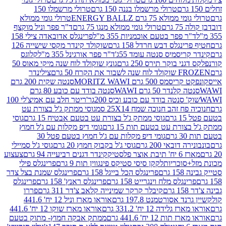
טרולי מרשמלו בננה 150 גרם
טרולי מרשמלו 150
לא 75 גרם ENERGY BALLZ
טרולי גומי ממולא
גרם
טרולי גומי ממולא מנגו 75 גרם
ד"ר פפר וניל מוקצף
 פפר בטעם אוכמניות 355 מ"ל
פרינגלס אדובאדה צילי 158
נגלס דבש חרדל 158 גרם
שוקולד קינדר מקסי שישייה 126
ריסמיס סנטה עומד 55ג'
ד"ר פפר אורגינל 355 מ"ל
קלוגס
 בוקר תירס 250 גרם
גונץ שוקולד לוח שנה מיקי מאוס 50
 את הקרח 50 גרם
צילינדר
50 גרם MORITZ WAWI
סנטה שקית 200 גרם
לנדר 50 גרם WAWI
סנטה בודד עם כובע 80 גרם
 סנטה בודד עם כובע וכיס 200גר'
ריטר חלב עם אמיצ'לי 100
 זהב חנוכה שמח 25X14 סמ
גוסי ממתק ג'ל בצורת עט
ם
גוסי ממתק ג'ל בצורת עט בטעם אבטיח 15 גרם
גוסי
ורת עט בטעם תות 15 גרם
גומי דיפ מקלות עם ג'ל חמוץ
ם
גומי דיפ מקלות עם ג'ל חמוץ בטעם פטל 30
דובאי 200 גרם
גוסי ג'ל בקבוק חמוץ 20 גרם
גוסי ג'ל סמיילי
וצר פלסטיק
קינדר דגנים רביעייה 94 גרם
צעצוע
סוכריות
לקקן סיסי סטיקס פינגווין תות 9 גרם
פרינגלס פילי
רם
פרינגלס הכל בייגל 158 גרם
פרינגלס שמנת בצל צדר
נגלס מלח וינגרייט 158 גרם
פרינגלס ראנץ' 158 גרם
פרינגלס
קיבלר קרקר שמינייה קלאב צ'דר 311 גרם
פררו
אסורטמנט 197.8 גרם
אוראו מארז וניל 12 יח' 441.6
ידה 12 יח' 331.2 גרם
אוראו מארז שוקו 12 יח' 441.6
ת 12 יח' 441.6 גרם
ממתק אבקה חמוץ- מתוק בטעם