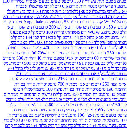
ת עשירייה 150 גרם
פס טעים בטעם אבטיח עשירייה 150
דפי מנטה תות אדום 0.6 גרם
לארבי מרשמלו אבטיח
מרשמלו לב 180ג'
לארבי מרשמלו פרח 180ג'
הריבו מרשמלו
הריבו מרשמלו אקזוטיק 175ג'
WOW Z קלסטרס פירות 85
 85 גרם
שוקולד Angel hair צמר גפן עם
טבלת שוקולד דובאי לבן 200 גרם
טבלת שוקולד דובאי
WOW Z רופ משפחתי פירות 100 גרם
מקל סבא צבעוני
 סבא כחול לבן 144 גרם
מקל סבא ורוד לבן 144 גרם
קלבי
ולד 40 גרם
גולון דיאג'סטיב תפוז 280ג'
גולון באטר פליי
ב 600 גרם
פולרטי חטיפי קרח 400 מ"ל ורוד
ממרח נוטלה
טבלת פררו רושר שוקולד מריר 70% 90 גרם
ביצת קינדר
60 גרם
מסטיק אגוגו בטעם פירות 40 יחידות 330 גרם
ריצ
טעם גבינה 91 גרם
מרשמלו כובע כחול לבן 500 גרם
מרשמלו
50 ג
מרשמלו מיני ורוד פיני 500 ג
מרשמלו גולף כחול 500
לף אדום 500 גרם
סוכריות סודה בצורת טטריס 216
סודה בצורת כלי עבודה 216 גרם
סוויטאנגו אבקה להכנת
סוויטאנגו ממתיק 700 גרם
סוכריות סודה בצורת
סוכריות סודה בצורת פיצה 180 גרם
מרשמלו חטיפי
ממרח תמרים 450 גרם קליית גת
שקית ההפתעות ממתקים
וני
טרנד לארבי מנגו וקשיו 28ג'
טרנד לארבי תות שלם מיובש
ד לארבי תות שלם מיובש שוקו 60ג'
טרנד לארבי תות שלם
6ג'
מארז ממתקים שקית הפתעה טסה
ג'מבו טורטילה
נת נאצ'ו 100 גרם
ג'מבו טורטילה צ'יפס בטעם ברביקיו
ית שימחת תורה בינונית
תערובת להכנת צ'ורוס 500ג'
פילסברי
 453 גרם
פילסברי ציפוי קרמל מלוח 453ג'
פילסברי קרם