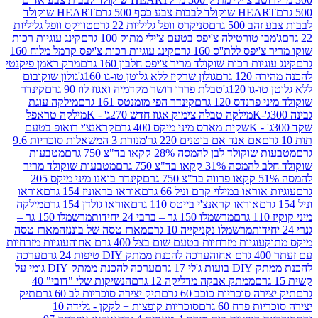
ולד לבבות צבע כסף 500 גרם
HEART שוקולד
50 גרם
סניקרס וופל גליליות 22 גרם
טוויקס וופל גליליות
ו טורטילה צ'יפס בטעם צ'ילי מתוק 100 גרם
קינג עוגיות רכות
ס ללת''ס 160 גרם
קינג עוגיות רכות צ'יפס קרמל מלוח 160
יות רכות שוקולד מריר צ'יפס חלבון 160 גרם
מרק ראמן פיקנטי
 גרם
גולון שרקיז ללא גלוטן טו-גו 160ג'
גולון שוקובום
 120ג'
טבלת פררו רושר מקדמיה ואגוז לוז 90 גרם
קינדר
נדס 120 גרם
קינדר הפי מומנטס 161 גרם
מילקה עוגת
מילקה טבלה צימוק אגוז חדש 270ג' - K
מילקה טראפל
שקית מארס מיני מיקס 400 גרם
קראנצ'י רואופ בטעם
אם אנד אם בוטנים 220 גר'
מנורת 3 המשאלות סוכריות 9.6
לד לבן להמסה 28% קקאו בד"צ 750 גרם
מטבעות
 קקאו בד"צ 750 גרם
מטבעות שוקולד מריר
קינדר בואנו מיני מיקס 205
ראו במילוי קרם וניל 66 גרם
אוראו בראוניז 154 גרם
אוראו
אוראו קראנצ'י בייטס 110 גרם
אוראו גולדן 154 גרם
מילקה
מרשמלו 150 גר – ברבי 24 יחידות
מרשמלו 150 גר –
מרשמלו נקניקייה 10 גרם
מארז טסה של בוננזה
מארז טסה
עוגיות מזרחיות בטעם שום בצל 400 גרם אחוה
עוגיות מזרחיות
ערכה להכנת ממתק DIY טיפות 24 גרם
ערכה
 17 גרם
ערכה להכנת ממתק DIY גומי על
ממתק אבקה מדליקה 12 גרם
הנשיקות שלי "דובי" 40
 סוכריות כוכב 60 גרם
תיק יצירה סוכריות לב 60 גרם
תיק
פרח 60 גרם
סוכריות קופצות + לקקן - גלידה 10