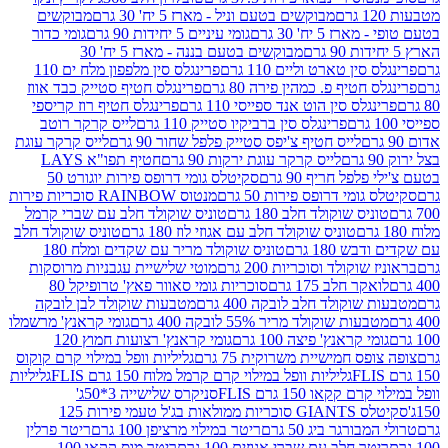
מבוקשים בטעם וניל - מארז 5 יח' 30 גרם
מבוקשים
5 יח' 30 גרם
גומי עיניים 5 יחידות 90 גרם
גומי כדור
מבוקשים בטעם בננה - מארז 5 יח' 30
ין טארט וליים 110 גרם
פרינגלס סין מלפפון מלח ים 110
חטיף פ. כמהין פירה 80 גרם
פרינגלס חטיף סטייק כבד אווז
לס סין הוט אנד ספייסי 110 גרם
פרינגלס חטיף רוז קריספי
פרינגלס סין ברביקיו סטייק 110 גרם
לייס קרקר רוטב
לייס חטיף צ'יפס סטייק פלפל שחור 90 גרם
לייס קרקר עוגת
לייס קרקר עוגת ירקות 90 גרם
חטיף תפו"א LAYS
פל חריף 90 גרם
סקיטלס גומי דרופס פירות יוגורט 50
ומי דרופס פירות 50 גרם
מנטוס RAINBOW סוכריות פירות
יס שוקולד חלב 180 גרם
טוניס שוקולד חלב עם שברי קרמל
טוניס שוקולד חלב עם אגוזי לוז 180 גרם
טוניס שוקולד חלב
 180 גרם
טוניס שוקולד מריר עם שקדים ומלח 180
וקולד וסוכריות 200 גרם
מוטי שלישיית עגבניות מרוסקות
ר חלב 175 גרם
סוכריות גומי סאוור פאץ' טרופיקל 80
וקולד חלב לובקה 400 גרם
מטבעות שוקולד לבן לובקה
ות שוקולד מריר 55% לובקה 400 גרם
גומי קראנץ' מרשמלו
י קראנץ' פיצה 100 גרם
גומי קראנץ' רצועות חמוץ 120
ס חמישיית משרוקית 75 גרם
גליליות וופל במילוי קרם קוקוס
גליליות וופל במילוי קרם קרמל מלוח 150 גרם FLIS
גליליות
קקאו 150 גרם FLIS
סניקרס שלישייה 3*50ג'
סקיטלס GIANTS סוכריות ממולאות בג'ל טעמי פירות 125
ורגר ביג 50 גרם
ריטר במילוי מרציפן 100 גרם
ריטר פרלין
ר חלב עם שברי אגוזים 100 גרם
ריטר מוס קקאו 100