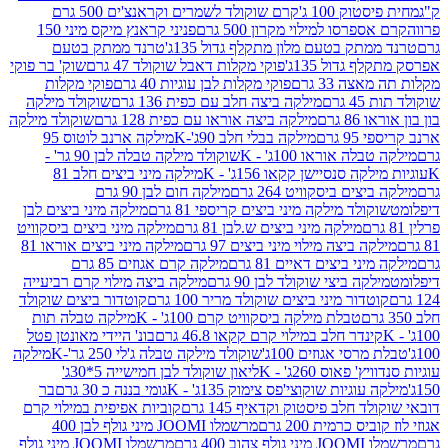
ק 100 ג'
קרם שוקולד לשמרים וקראנצ'ים 500 גרם
רסו למילוי מקרון 500 גרם
פניני קראנץ מיקס מיני 150
תק בטעם מלון מתקלף גדול 135ג'
טרנד ממתק בטעם
גדול 135ג'
פוקי מקלות דאבל שוקולד 47 גרם
שוק' בר פוקי
 33 גרם
פוקי מקלות לבן עוגיות 40 גרם
פוקי מקלות
רם
מילקה ביצה חלב עם כפית 136 גרם
שוקולד מילקה
 גרם
מילקה ביצה אוראו עם כפית 128 גרם
שוקולד מילקה
גרם
מילקה בבלי חלב 90ג'-K
מילקה ארנב לוטוס 95
ה אוראו 100ג' - K
שוקולד מילקה טבלה לבן 90 גר' -
ה סנסיישן קקאו 156ג' - K
מילקה מיני ביצים חלב 81
ים ביסקוויט 264 גרם
מילקה חום לבן 90 גרם
ולד מילקה מיני ביצים קריספי 81 גרם
מילקה מיני ביצים לבן
מילקה מיני ביצים ש.לבן 81 גרם
מילקה מיני ביצים ביסקוויט
 ביצה מילוי מיני ביצים 97 גרם
מילקה מיני ביצים אוראו 81
י ביצים דאיים 81 גרם
מילקה קרם אגוזים 85 גרם
קה ביצי שוקולד לבן 90 גרם
מילקה ביצה מילוי קרם רביעייה
דור מיני ביצים שוקולד מריר 100 גרם
קוטדור ביצים שוקולד
טבלת מילקה ביסקוויט קרם 100ג' - K
מילקה טבלה תות
נדר חלב במילוי קרם קקאו 46.8 גרם
בונ' היידי מאונטן פטל
סי אגוזים 100ג'
שוקולד מילקה טבלה ג'לי 250 גר'-K
מילקה
פאוס 260ג' - K
ליאון שוקולד לבן חמישייה 5*30ג'
וגיות שוקוצי'פס צימוק 135ג' - K
גומי בננה כ 30 גרם
בר
 חלב פיסטוק וקדאיף 145 גרם
קוביות אפיפית במילוי קרם
 כרמית 200 גרם
מרשמלו JOOMI מיני גולף לבן 400
400 גרם
מרשמלו JOOMI מיני גולף