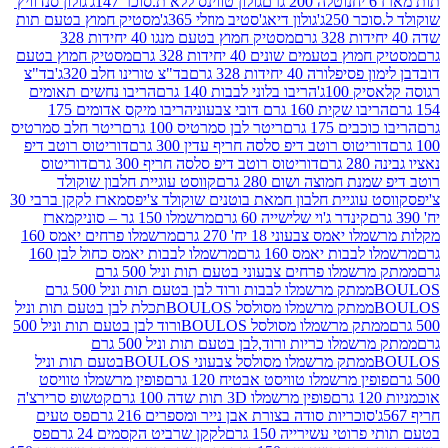
נוטלה 200 גרם
גולון טווינס ללא ת.סוכר 147ג'
גולון סנדוויץ'
250ג'
גולון דיאג'סטיב מוזלי 365ג'
מסטיק חמוץ בטעם תות
מסטיק חמוץ בטעם מנגו 40 יחידות 328
 בטעמים שונים 40 יחידות 328 גרם
מסטיק חמוץ בטעם
רה 40 יחידות 328 גרם
בד"צ טורינו חלב 320ג'
בד"צ
100ג'
הריבו בלוני לבבות 140 גרם
הריבו נחשים תאומים
שקית 160 גרם דובי צבעוני
הריבו מיקס אדומים 175
ים 175 גרם
ריטר לבן סמרטיס 100 גרם
ריטר חלב סמרטיס
יטוס רוטב דיפ סלסה חריף עדין 300 גרם
דוריטוס רוטב דיפ
ם
דוריטוס רוטב דיפ סלסה חריף 300 גרם
דוריטוס
ת חמוצה ושום 280 גרם
קווסט עוגיית חלבון שוקולד
 עוגיית חלבון חמאת בוטנים שוקולד צ'יפס
מארז לקקן ברבי 30
קינדר ג'וי שלישייה 60 גרם
מרשמלו 150 גר – סוניק
מארז
מס צבעוני 18 יח' 270 גרם
מרשמלו פרחים יאמס 160
בבות יאמס 160 גרם
מרשמלו לבבות יאמס כחול לבן 160
ממתק מרשמלו פרחים צבעוני בטעם תות וניל 500 גרם
ממתק מרשמלו לבבות ורוד לבן בטעם תות וניל 500 גרם
ממתק מרשמלו מסולסל BOULOSתכלת לבן בטעם תות וניל
ממתק מרשמלו מסולסל BOULOSורוד לבן בטעם תות וניל 500
ממתק מרשמלו כריות ורוד,לבן בטעם תות וניל 500 גרם
ממתק מרשמלו מסולסל צבעוני BOULOSבטעם תות וניל
ין מרשמלו טוויסט אבטיח 120 גרם
פופין מרשמלו טוויסט
פופין מרשמלו 3D תות שדה 100 גרם
קטשופ סרירצ'ה
סוכריות סודה בצורת אבן נייר ומספרים 216 גרם
פס טעים
טי עשירייה 150 גרם
לקקן שרביט הקסמים 24 גרם
פס