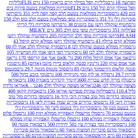
גליליות וופל במילוי קרם בראוניז 150 גרם FLIS
גליליות
יל 150 גרם FLIS
סוכריות ממולאות בטעם פירות בים
סוכריות ממולאות בטעם חלב קפה קפה לייק 351 גרם
רושן
351 גרם
סוכריות טופי ממולאות בטעם חלב כוס חלב 150
ולד רושן עם בוטנים 38 גרם
רושן סוכריות ג'לי קרייזי
סוכריות טופי כוס חלב 305 גרם MILKY
ושו סוכריות טופי חלב קורובקה 205 גרם
חטיף שוקולד רושן
לה 43 גרם
חטיף שוקולד רושן ממולא קרם קרמל 43
ולא בטעם שוקולד לבן 8 גרם
מזרק שוקולד חלב אגוזי לוז 60
לד חלב לבן 60 גרם
קינדר הפי היפו אגוזי לוז חמישייה 105
ס קרמל מלוח 200 גר' K
אם אנד אם קריספי 170 גר'
אמ
2 גר'
גונץ סנטה קלאוס ביירן מינכן (אדום) 85 גרם
גונץ
ורטמונד (צהוב) 85 גרם
סוכ' מנטוס מנטה 29.7 גרם
מנטוס
לוק או לוק גומי נקניקייה 100 גרם
גומי כובע כחול 500
יה חדש עברית 600ג'
קינדר קינדריני מאגדת 100 גרם
אוראו
לבן 246ג'
אוראו מצופה שוקולד חלב 246ג' - K
אוראו גלידה
מילקה עוגיות סנסיישן אוראו 156 גרם
אבקת קקאו 400
רים מזל טוב בצורת דובי ורוד 16 גרם
טופי כדורים מזל טוב
ם
טופי כדורים פורים שמח בצורת ליצן 16 גרם
סוכריות
70 גרם
סוכריות ג'לי בטעם ליצ'י 70 גרם
סוכריות ג'לי
גרם
מלו מרשמלו קאפקייק ממולא תות 100 גרם
מלו פלוס
יק ממולא 100 גרם
מלו מרשמלו קאפקייק שוקו ממולא
יות גומי בצורת עין כ50 יחידות 500 גרם
מארז סנטה 90
נס סוכריות חמוצות מאוד 60 גרם
סאוור מדנס סוכריות
סאוור מדנס סוכריות חמוצות מדנס 60 גרם
סוכריות