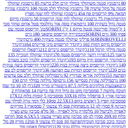
 סנטה משוקולד במילוי קרם חלב ברשת 85 גרם
גונץ שוקולד
שישיה 78 גרם
גונץ שוקולד חלב סנטה 100 גרם
גונץ עוגיות
גונץ שוקולד לוח שנה מפרץ
גרם
גונץ שוקולד לוח שנה קריסמיס 50 גרם
גונץ מיקס
ת 100 גרם
מארז טסה אור גדול
גומי פטל אדום שחור סטי
רינטה סנטה מיקס 1 ק"ג SORINI
בונ' קריסמס סנטה עם
בונבוניירה קריסמס טיפאני 180 גרם
גרם
SORINI
קינדר
דמות 102 ג'
קינדר קריסמיס מיני פריינדס 164ג'
קינדר
מל 110ג'
קינדר קריסמס גרביים 212ג'
רפאלו קריסמס
פררו רושר קריסמיס סנטה 70ג'
קינדר שוקולד חנוכייה 135
יסמס תיק מיקס 193ג'
קינדר קריסמיס קלנדר כוכב מעורב
 קריסמיס ביצה ענקית בנות 220ג'
קינדר קריסמיס ביצה ענקית
ינדר קריסמס דמויות עם הפתעה 36ג'
קינדר קריסמיס לב עם
מילקה אוראו סנדוויץ 92 גרם
מילקה שוקולד חלב עם עדשים
קה עוגיות סנסיישן 156 גרם
וופל מילקה במילוי קרם 150
לקיניס מילקה 87.5 גרם
טורינו מריר 320ג'
דן לגן 10 כד שמן
 סמ
סביבון מוט נס גדול היה פה ברשת 14 סמ
אקדח 2
33 סמ
סביבון 5 קומות בלוח 17X12
ופ 22.5X13 סמ
10 כלי דמוי נורה למילוי עם
דן לגן 12 מ.מפתחות פנס לד צבעוני 7 סמ
מארז 3 מזרקים
10 מל'
מזרק גדול לאפייה - 50 מל'
4 סביבון טוש מצייר
דן לגן 10 סביבון טוש מצייר צבעוני 6.5X5.5 סמ
3 חותכן
סביבון חנוכיה
הפתעה 10 פנס לד צבעוני 9 סמ
12 מזרק 20 מל'
ירה וקישוט
גומי נודלס ענקי 120ג'
מרשמלו פאסט פוד