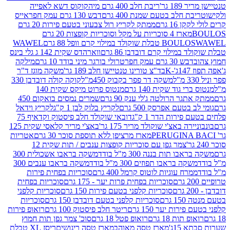
 גר'
ריבת חלב 400 גרם מיה
קוקוס דשא לאפייה
ת חלב בטעם שמנת 400 גרם
דבש 130 גרם עמק חפר
אייס
16 גרם
ממתק לקריץ רול צבעוני בטעם פירות 20 גרם
מארז 4 סוכריות על מקל וסוכריות קופצות 20 גרם
WAWEL
BOULO
במילוי קרם דובדבן 86 גרם
ווארהדס שקית 142 ג גלי בינס
בש 30 גרם עמק חפר
טרולי בורגר מיני בודד 10 גרם
מילקה
K
בד"צ טורינו טנטיישן חלב 189 גר'
משקה מוגז ד"ר
משקה דר פפר בקבוק 450מ"ל
קוקה קולה דובדבן 330
 גוד שקית 140 גרם
מנטוס פרוט מיקס שקית 140
ר הרולטה ג'לי ענק 90 גרם
שמרים נמסים בואקום 450
בטעם אפרסק 500 גרם
לקריץ בלוק לבן 1 ק"ג
לקריץ וידאל
ירות הדר 1 ק"ג
דובאי שוקולד חלב פיסטוק וקדאיף 75
ה באצ'י שוקולד מריר 175 גר'
באצ'י מריר קלאסי שקית 125
מארז מרציפן ללא תוספת סוכר 30 גרם
אטריות
צמר גפן עם סוכריות קופצות ענבים / תות שקית 12
 תות בננה 300 מ"ל בודד
משקה בראבו אשכולית 300
ה בראבו תפוזים 300 מ"ל בודד
משקה בראבו ענבים 300
רח עוגיות לוטוס קרמל 400 גרם
סוכריות בפחית פירות
סוכריות בפחית פרות יער - 175 גרם
סוכריות בפחית
סוכריות קלפני בטעם פירות 150 גרם
סוכריות קלפני
גרם
סוכריות קלפני בטעם דובדבן 150 גרם
סוכריות
רות יער 150 גרם
ריטר חלב פיסטוק 100 גרם
רואופ פירות
תות 18 גרם
רואופ פטל 18 גרם
סוכ' צמר גפן תות חמוץ
1ג'
מארז טסה מאוהב
מארז טסה ריגושים
ריסז XL טבלת