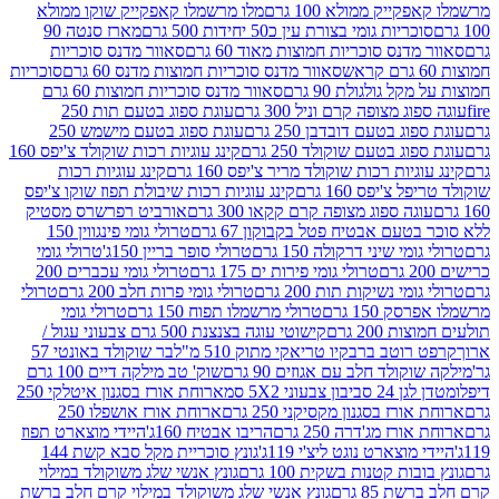
יק ממולא 100 גרם
מלו מרשמלו קאפקייק שוקו ממולא
יות גומי בצורת עין כ50 יחידות 500 גרם
מארז סנטה 90
נס סוכריות חמוצות מאוד 60 גרם
סאוור מדנס סוכריות
סאוור מדנס סוכריות חמוצות מדנס 60 גרם
סוכריות
 גולגולת 90 גרם
סאוור מדנס סוכריות חמוצות 60 גרם
 מצופה קרם וניל 300 גרם
עוגת ספוג בטעם תות 250
 בטעם דובדבן 250 גרם
עוגת ספוג בטעם מישמש 250
ג בטעם שוקולד 250 גרם
קינג עוגיות רכות שוקולד צ'יפס 160
יות רכות שוקולד מריר צ'יפס 160 גרם
קינג עוגיות רכות
'יפס 160 גרם
קינג עוגיות רכות שיבולת תפוז שוקו צ'יפס
ה ספוג מצופה קרם קקאו 300 גרם
אורביט רפרשרס מסטיק
עם אבטיח פטל בקבוקון 67 גרם
טרולי גומי פינגווין 150
י שיני דרקולה 150 גרם
טרולי סופר בריין 150ג'
טרולי גומי
טרולי גומי פירות ים 175 גרם
טרולי גומי עכברים 200
י נשיקות תות 200 גרם
טרולי גומי פרות חלב 200 גרם
טרולי
150 גרם
טרולי מרשמלו תפוח 150 גרם
טרולי גומי
200 גרם
קישוטי עוגה בצנצנת 500 גרם צבעוני עגול /
טב ברבקיו טריאקי מתוק 510 מ"ל
בר שוקולד באונטי 57
ולד חלב עם אגוזים 90 גרם
שוק' טב מילקה דיים 100 גרם
יבון צבעוני 5X2 סמ
ארוחת אורז בסגנון איטלקי 250
ז בסגנון מקסיקני 250 גרם
ארוחת אורז אושפלו 250
ז מג'דרה 250 גרם
הריבו אבטיח 160ג'
היידי מוצארט תפוז
וצארט נוגט ליצ'י 119ג'
גונץ סוכריית מקל סבא קשת 144
ת קטנות בשקית 100 גרם
גונץ אנשי שלג משוקולד במילוי
85 גרם
גונץ אנשי שלג משוקולד במילוי קרם חלב ברשת