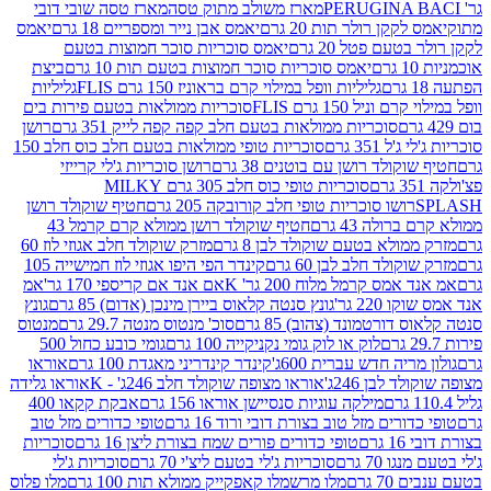
מארז משולב מתוק טסה
מארז טסה שובי דובי
קן רולר תות 20 גרם
יאמס אבן נייר ומספריים 18 גרם
יאמס
עם פטל 20 גרם
יאמס סוכריות סוכר חמוצות בטעם
יאמס סוכריות סוכר חמוצות בטעם תות 10 גרם
ביצת
גליליות וופל במילוי קרם בראוניז 150 גרם FLIS
גליליות
יל 150 גרם FLIS
סוכריות ממולאות בטעם פירות בים
סוכריות ממולאות בטעם חלב קפה קפה לייק 351 גרם
רושן
351 גרם
סוכריות טופי ממולאות בטעם חלב כוס חלב 150
ולד רושן עם בוטנים 38 גרם
רושן סוכריות ג'לי קרייזי
סוכריות טופי כוס חלב 305 גרם MILKY
ושו סוכריות טופי חלב קורובקה 205 גרם
חטיף שוקולד רושן
לה 43 גרם
חטיף שוקולד רושן ממולא קרם קרמל 43
ולא בטעם שוקולד לבן 8 גרם
מזרק שוקולד חלב אגוזי לוז 60
לד חלב לבן 60 גרם
קינדר הפי היפו אגוזי לוז חמישייה 105
ס קרמל מלוח 200 גר' K
אם אנד אם קריספי 170 גר'
אמ
2 גר'
גונץ סנטה קלאוס ביירן מינכן (אדום) 85 גרם
גונץ
ורטמונד (צהוב) 85 גרם
סוכ' מנטוס מנטה 29.7 גרם
מנטוס
לוק או לוק גומי נקניקייה 100 גרם
גומי כובע כחול 500
יה חדש עברית 600ג'
קינדר קינדריני מאגדת 100 גרם
אוראו
לבן 246ג'
אוראו מצופה שוקולד חלב 246ג' - K
אוראו גלידה
מילקה עוגיות סנסיישן אוראו 156 גרם
אבקת קקאו 400
רים מזל טוב בצורת דובי ורוד 16 גרם
טופי כדורים מזל טוב
ם
טופי כדורים פורים שמח בצורת ליצן 16 גרם
סוכריות
70 גרם
סוכריות ג'לי בטעם ליצ'י 70 גרם
סוכריות ג'לי
גרם
מלו מרשמלו קאפקייק ממולא תות 100 גרם
מלו פלוס