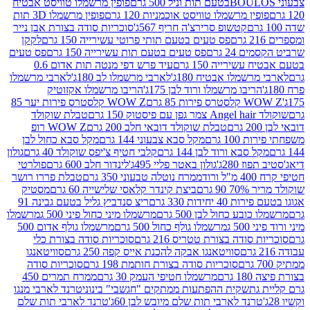
פופין מרשמלו טוויסט אבטיח
ין מרשמלו טוויסט אוכמניות 120 גרם
פופין מרשמלו 3D תות
קטשופ סרירצ'ה חריף 567ג'
סוכריות סודה בצורת אבן נייר
פס טעים בטעם תותי פרוטי עשירייה 150 גרם
לקקן
24 גרם
פס טעים בטעם תות עשירייה 150 גרם
פס טעים
שירייה 150 גרם
עיד פרש דפי מנטה תות אדום 0.6
שמלו אבטיח 180ג'
לארבי מרשמלו לב 180ג'
לארבי מרשמלו
ריבו מרשמלו ורוד לבן 175ג'
הריבו מרשמלו אקזוטיק
רות 85 גרם
WOW Z קלסטרס פירות יער 85
1 גרם
טבלת שוקולד
טבלת שוקולד דובאי חלב 200 גרם
WOW Z רופ
10 גרם
מקל סבא צבעוני 144 גרם
מקל סבא כחול לבן
 סבא ורוד לבן 144 גרם
קלבי חטיף צ'יפס שוקולד 40 גרם
גולון
 280ג'
גולון באטר פליי 495ג'
לינדור חלב 600 גרם
פולרטי
ד
ממרח נוטלה טבעוני 350 גרם
טבלת פררו רושר
 גרם
ביצת קינדר קלאסי שלישייה 60 גרם
מסטיק
יחידות 330 גרם
ריצ סנדביץ גליל בטעם גבינה 91
בע כחול לבן 500 גרם
מרשמלו מיני כחול פיני 500 ג
מרשמלו
5 ג
מרשמלו גולף כחול 500 גרם
מרשמלו גולף אדום 500
סודה בצורת טטריס 216 גרם
סוכריות סודה בצורת כלי
סוויטאנגו אבקה להכנת אייס קפה 250 גרם
סוויטאנגו
סוכריות סודה בצורת חותמת 198 גרם
סוכריות סודה
רם
מרשמלו חטיפי העמק 30 גרם
ממרח תמרים 450
גת
שקית ההפתעות ממתקים "חגשבי" בינוני
טרנד לארבי מנגו
רנד לארבי תות שלם מיובש לבן 60ג'
טרנד לארבי תות שלם