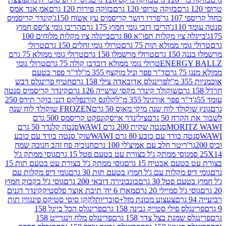
בזוקה טרופי 120 גרם
בזוקה פירות 120 גרם
אמ אנד אמס
גר'
פררו רושר קריסמיס עץ אשוח 150ג'
קינדר קריסמיס
'
הריבו דובי גומי חמוץ 175 גרם
הריבו גומי צ'יפס חמוץ
ציו מקלות תפו"א 80 גרם
בייגלה ציו מקלות מלוחים 100
י ממולא תות 75 גרם
טרולי גומי זחלים 150 גרם
טרולי
 גרם
טרולי מרשמלו 150 גרם
טרולי גומי ממולא 75 גרם
ENERG
טרולי גומי ממולא דובדבן קולה 75 גרם
טרולי גומי
ם
ד"ר פפר וניל מוקצף 355 מ"ל
ד"ר פפר בטעם
פרינגלס אדובאדה צילי 158 גרם
חטיף פרינגלס דבש
שוקולד קינדר מקסי שישייה 126 גרם
קינדר קריסמיס סנטה
ר פפר אורגינל 355 מ"ל
קלוגס קורנפלקס דגני בוקר תירס 250
ולד לוח שנה מיקי מאוס 50 גרם
FROZEN שוקולד לוח שנה
 50 גרם
צילינדר אייסקונפקט קריסמס 500 גרם
MORI
סנטה שקית 200 גרם WAWI
סנטה קלנדר 50 גרם
בודד עם כובע 80 גרם WAWI
שוק' סנטה בודד עם כובע
ריטר חלב עם אמיצ'לי 100 גרם
חנוכיה פח זהב חנוכה שמח
גוסי ממתק ג'ל בצורת עט בטעם פטל 15 גרם
גוסי ממתק ג'ל
ם אבטיח 15 גרם
גוסי ממתק ג'ל בצורת עט בטעם תות 15
 מקלות עם ג'ל חמוץ בטעם תות 30 גרם
גומי דיפ מקלות עם
 פטל 30 גרם
בונבונירה דובאי 200 גרם
גוסי ג'ל בקבוק חמוץ
'ל סמיילי 20 גרם
מארז 6 יח' תיבת אוצר פלסטיק
קינדר דגנים
צעצוע מכונת מזל+סוכריות
לקקן סיסי סטיקס פינגווין תות
 פילי סטייק גבינה 158 גרם
פרינגלס הכל בייגל 158
שמנת בצל צדר 158 גרם
פרינגלס מלח וינגרייט 158