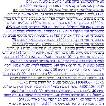
לאנצ' בוקס פסטה ברוטב נפוליטנה 200 גרם
לאנצ' בוקס אטריות אורז וירקות פיקנטי 200 גרם
לומאר קוביות וופל קקאו 128ג'
לומאר טראפל פריך לוז
ר שקית כדורים פריכים קוקוס 120ג'
לומאר שקית כדורים
120ג'
לומאר קוביות וופל חלבי 115ג'
ביסקוויט לוטוס במילוי
ביסקוויט לוטוס במילוי קרם לוטוס 150 גרם
גליליות וופלים
 גרם
גליליות וופלים וניל 250 גרם
היינץ מיוקטשופ 425
י מתקלף חיות 102 גרם
ממתק גומי מתקלף ענבים מנגו 85
י מתקלף אפרסק תפוז 85 גרם
ממתק גומי מתקלף ענבים 75
י מתקלף חיות 102 גרם
ממתק גומי מתקלף ענבים 75
י מתקלף אפרסק 75 גרם
ממתק גומי מתקלף ליצ'י 75
לוטיזן ביטקוין 1 ק"ג
מטבעות מולטיזן 5 ש"ח 1 ק"ג
הרשי
 מיקס 181 גרם
הרשי לבבות אקסטרה קרימי 181 גרם
הרשי
שוקולד 102 גרם
ג'ולי ראנצ'ר גומי מארז לב 107 גרם
נודלס
בטעם עוף חריף 140 גרם
אטריות להכנה מהירה ראמן
שחורה צאצ'רוני 140 גרם
צופה לקריץ שטוח צבעוני חמוץ
מץ חומץ ספריי רימון 50 גרם
עיד אומץ חומץ ספריי מטף 50
 חומץ סוכריה+גלי חמוץ 50 גרם
פררו רושר 100ג'
בוטן רביולי
ף אורז בטעם צ'לי 120 גרם
סוכ' מנטוס רול יחידה מנטה
סוכ' מנטוס רול יחידה פירות 37.5ג' -
72901
חטיפי חומוס דבאייל 200 גרם
עיד אומץ חומץ טריפל ג'ל
ברגן שוקוצ'יפס ש.לבן חמוציות 130ג'
ברגן רויאל חמאה
בונבוניירה רפאלו 240 גרם
קנדי שוגר סאוור 100 גרם תפוח
וור 100 גרם תפוח
קנדי שוגר סאוור 100 גרם
 מרסי פטיטס מיניאטור 125ג'
עיד לקקן אסלה טבילה +