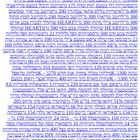
ג'לי בטעם תות שדה 175 גרם
רוטב תיבול בטעם סריראצ'ה
ריות נודלס פתאי עבה/דק 200 גרם
רוטב טריאקי שומשום
ב טריאקי 300 מ"ל
רוטב סאטה 240 גרם
רוטב חמוץ מתוק
ב צ'ילי מתוק 300 מ"ל
HEART שוקולד לבבות צבע אדום
ולד לבבות צבע כסף 500 גרם
HEART שוקולד
50 גרם
סניקרס וופל גליליות 22 גרם
טוויקס וופל גליליות
ו טורטילה צ'יפס בטעם צ'ילי מתוק 100 גרם
קינג עוגיות רכות
ס ללת''ס 160 גרם
קינג עוגיות רכות צ'יפס קרמל מלוח 160
יות רכות שוקולד מריר צ'יפס חלבון 160 גרם
מרק ראמן פיקנטי
 גרם
גולון שרקיז ללא גלוטן טו-גו 160ג'
גולון שוקובום
 120ג'
טבלת פררו רושר מקדמיה ואגוז לוז 90 גרם
קינדר
נדס 120 גרם
קינדר הפי מומנטס 161 גרם
מילקה עוגת
מילקה טבלה צימוק אגוז חדש 270ג' - K
מילקה טראפל
שקית מארס מיני מיקס 400 גרם
קראנצ'י רואופ בטעם
אם אנד אם בוטנים 220 גר'
מנורת 3 המשאלות סוכריות 9.6
לד לבן להמסה 28% קקאו בד"צ 750 גרם
מטבעות
 קקאו בד"צ 750 גרם
מטבעות שוקולד מריר
קינדר בואנו מיני מיקס 205
ראו במילוי קרם וניל 66 גרם
אוראו בראוניז 154 גרם
אוראו
אוראו קראנצ'י בייטס 110 גרם
אוראו גולדן 154 גרם
מילקה
מרשמלו 150 גר – ברבי 24 יחידות
מרשמלו 150 גר –
מרשמלו נקניקייה 10 גרם
מארז טסה של בוננזה
מארז טסה
עוגיות מזרחיות בטעם שום בצל 400 גרם אחוה
עוגיות מזרחיות
ערכה להכנת ממתק DIY טיפות 24 גרם
ערכה