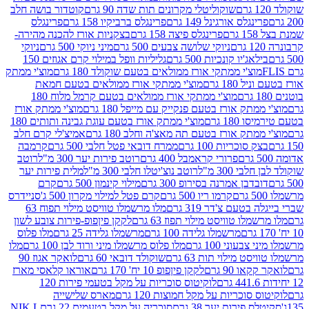
שוקוליטלי מקרונים תות שדה 90 גרם
קוטדור בושה חלב
גלס אורגינל 149 גרם
פרינגלס ברביקיו 158 גרם
פרינגלס
פרינגלס פיצה 158 גרם
בצקניות אורז להכנה מהירה-
ניוקי שלושה צבעים 500 גרם
מיני ניוקי 500 גרם
ניוקי
ג'יו קונכיות 500 גרם
גליליות וופל במילוי קרם אגוזים 150
וצ'י ממתקי אורז ממולאים בטעם שוקולד 180 גרם
מוצ'י ממתק
180 גרם
מוצ'י ממתקי אורז ממולאים בטעם חמאת
מוצ'י ממתקי אורז ממולאים בטעם קרמל מלוח 180
תק אורז בטעם פנקייק עם מייפל 180 גרם
מוצ'י ממתק אורז
18 גרם
מוצ'י ממתק אורז בטעם עוגת גבינה ותותים 180
תק אורז בטעם תה מאצ'ה וחלב 180 גרם
אמיצ'לי קרם חלב
סוכריות 100 גרם
ממרח דובאי פטל חלבי 500 גרם
קרמבה
פרורי קראמבל 400 גרם
רוטב פירות יער 300 מ"ל
רוטב
 300 מ"ל
רוטב נוצ'יטלו חלבי 300 מ"ל
מלית פירות יער
דבן אמרנה בסירופ 300 גרם
מילוי קינמון 500 גרם
קרם
קרמו ריו 500 גרם
קרם פטל למילוי מקרון 500 ג'
סניידרס
טעם צ'דר 319 גרם
מלו מרשמלו טוויסט מילוי תפוח 63
לו טוויסט מילוי תפוז 63 גרם
לקקן פיןפופ-פירות צובע לשון
מרשמלו גלידה 100 גרם
מרשמלו גלידה 25 גרם
מלו פלוס
עוני 100 גרם
מלו פלוס מרשמלו מיני ורוד לבן 100 גרם
מלו
 מילוי תות 63 גרם
שוקולד דובאי 60 גרם
לואקר אגוז 90
ו 90 גרם
לקקן פיןפופ 10 יח' 170 גרם
אוראו קלאסי מארז
לוקיטוס סוכריות על מקל בטעמי פירות 120
סוכריות על מקל חמוצות 120 גרם
מארס שלישייה
פירות יער 38 גרם
סוכריה על מקל בטעמים 22 גרם
NIK L