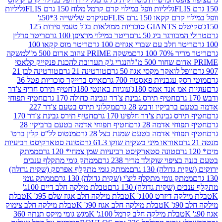
גליליות וופל במילוי קרם קרמל מלוח 150 גרם FLIS
גליליות
קקאו 150 גרם FLIS
סניקרס שלישייה 3*50ג'
סקיטלס GIANTS סוכריות ממולאות בג'ל טעמי פירות 125
ורגר ביג 50 גרם
ריטר במילוי מרציפן 100 גרם
ריטר פרלין
ר חלב עם שברי אגוזים 100 גרם
ריטר מוס קקאו 100
 100 גרם
משקה PRIME צהוב אדום 500 מ"ל
משקה
הנגרי ג'ק תערובת להכנת פנקייק קלאסי
ל לואקר מקסי אגוז 50 גרם
טורטינה 21 גרם
טורטינה לבן 21
 עגבניות פאסטה 700 גרם
אייס ברייקר סוכריות פטל 36
מ אנד אמס 180ג'
עוגיות באונטי 180ג'
חטיף תירס חריף צ'דר
חטיף תירס גבינת צ'דר וגבינה כחולה 170 גרם
חטיף תפוחי
ביקיו ודבש 28 גרם
מקלוני תירס בטעם צ'דר 227
 גבינת צ'דר חלפינו 170 גרם
חטיף תירס גבינת צ'דר 170
חי אדמה 28 גרם
חטיף תפוחי אדמה בטעם ברביקיו 28
וחי אדמה בטעם שמנת בצל 28 גרם
מנטוס לל"ס קלין ברט'
אוראו מיני בשקית שוקו 61.3 גרם
טונה סטארקיסט רביעיות
טונה סטארקיסט רביעיות שמן צמחי* 120 גרם
ממתק
יפוי שוקולד מריר 238 גרם
ממתק גומי מתקלף ענבים
דולה) 130 גרם
ממתק גומי מתקלף אפרסק (שקית גדולה)
ק גומי מתקלף ליצ'י (שקית גדולה) 130 גרם
ממתק גומי
(שקית גדולה) 130 גרם
טבלת מילקה חלב דיים 100ג'
דיזרט 100ג' K
טבלת מילקה חלב אגוז שלם 95ג' K
טבלת
K
טבלת מילקה חלב אגוז 90ג' K
טבלת מילקה חלב צימוק
טבלת מילקה חלב קרמל 100ג' K
מגש גומי מיקס תנתה 360