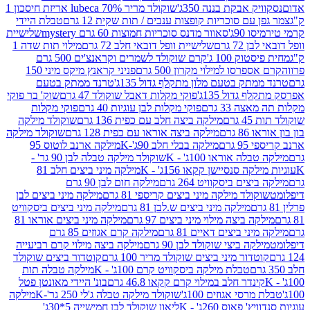
 אבקת בננה 350ג'
שוקולד מריר 70% lubeca אריזת חיסכון 1
עם סוכריות קופצות ענבים / תות שקית 12 גרם
טבלת היידי
90ג'
סאוור מדנס סוכריות חמוצות 60 גרם mystery
שלישיית
7 גרם
שלישיית וופל דובאי חלב 72 גרם
מילוי תות שדה 1
ק 100 ג'
קרם שוקולד לשמרים וקראנצ'ים 500 גרם
רסו למילוי מקרון 500 גרם
פניני קראנץ מיקס מיני 150
תק בטעם מלון מתקלף גדול 135ג'
טרנד ממתק בטעם
גדול 135ג'
פוקי מקלות דאבל שוקולד 47 גרם
שוק' בר פוקי
 33 גרם
פוקי מקלות לבן עוגיות 40 גרם
פוקי מקלות
רם
מילקה ביצה חלב עם כפית 136 גרם
שוקולד מילקה
 גרם
מילקה ביצה אוראו עם כפית 128 גרם
שוקולד מילקה
גרם
מילקה בבלי חלב 90ג'-K
מילקה ארנב לוטוס 95
ה אוראו 100ג' - K
שוקולד מילקה טבלה לבן 90 גר' -
ה סנסיישן קקאו 156ג' - K
מילקה מיני ביצים חלב 81
ים ביסקוויט 264 גרם
מילקה חום לבן 90 גרם
ולד מילקה מיני ביצים קריספי 81 גרם
מילקה מיני ביצים לבן
מילקה מיני ביצים ש.לבן 81 גרם
מילקה מיני ביצים ביסקוויט
 ביצה מילוי מיני ביצים 97 גרם
מילקה מיני ביצים אוראו 81
י ביצים דאיים 81 גרם
מילקה קרם אגוזים 85 גרם
קה ביצי שוקולד לבן 90 גרם
מילקה ביצה מילוי קרם רביעייה
דור מיני ביצים שוקולד מריר 100 גרם
קוטדור ביצים שוקולד
טבלת מילקה ביסקוויט קרם 100ג' - K
מילקה טבלה תות
נדר חלב במילוי קרם קקאו 46.8 גרם
בונ' היידי מאונטן פטל
סי אגוזים 100ג'
שוקולד מילקה טבלה ג'לי 250 גר'-K
מילקה
פאוס 260ג' - K
ליאון שוקולד לבן חמישייה 5*30ג'