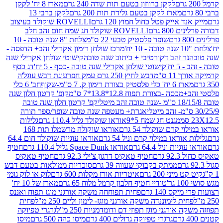
לקקן ברווזון בטעם תות שדה 240 גרם
מארז 8 יח' לקקן
מארז לקקן בטעם גלידת תות 200 גרם
לקקן ברבי 13
 אייק פטל כחול חמוץ 120 גרם
ROVELLI שוקולד בעיצוב
80 גרם
ROVELLI שוקולד חג שמח חום זהב חלב
שופר פלסטיק טבעי 22 ס"מ
צלחת "8 שנה טובה - 10
מרכז שולחן רימון אקרילי זהב+ הדפסה -
ר זהב דקורטיבי + כיתוב שנה טובה
קישוטי שולחן אקרילי שנה
יח'
קישוטי שולחן אקרילי שנה טובה -כסף - 5 יח'
דג כסף
 ס"מ
דבש לחיץ 250 גרם עמק חפר
עוגת דבש עוגל'ה
טיק בצורת רימון ק. 7 ס"מ-שקוף
חב' 6 כלי
 -בצורת תפוח 12.8*13.8*7 ס"מ
קופ' קרטון חלון שנה
קפ' קרטון חלון שנה טובה
אגרת+ מעטפה שנה טובה שופר/ספר תורה
מגנט חג שמח 5*9
אוראו שוקולד גליל 110.4 גרם
גלילות
קרם שוקולד 54 גרם
אוראו שוקולה מרשמלו תות 168
ראו במילוי קרם וניל 54 גרם
אוראו עוגיות שוקולד חום 64.4
ת וניל 64.4 גרם
אוראו Space Dunk גליל 110.4 גרם
חטיף
גרם
חטיף טאקיס דרגון צ'ילי 92.3 גרם
חטיף טאקיס
ממתק בקבוקי שעווה 39 גרם
סוכריות ממולאות בטעם דבש
יני 200 גרם
איטריות אורז מקלות 600 גרם
לוק או לוק גומי
טודיי חטיף חלבון קרמל מלוח 65 גרם
מארז של 10 יח'
ס 140 גרם
פחית תפוחחה משקה אורגני מוגז תפוח ואננס
ת לימוננדה משקה אורגני מוגז- לימון וליים 250 מ"ל
פחית
אורגני מוגז תפוזי דם ודומדמניות 250 מ"ל
גרגרי טפיוקה
גרגרי טפיוקה גדולים 400 גרם
מיסו כהה 500 גרם
מיסו