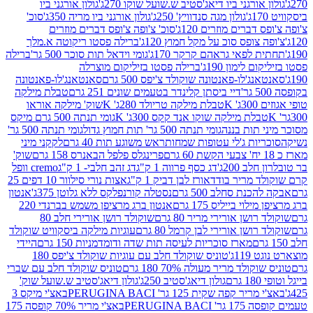
אורגני ביו דיאג'סטיב ש.שועל שוקו 270ג'
גולון אורגני ביו
גולון מגה סנדוויץ' 250ג'
גולון אורגני ביו מריה 350ג'
סוכ'
ברים מוזרים 120ג'
סוכ' צ'ופה צ'ופס דברים מוזרים
צופס סוכ על מקל חמוץ 120ג'
ברילה פסטו ריקוטה א.מלך
לפאי גראהם קרקר 170ג'
גומי וידאל תות סוכר 500 גר'
ברילה
לימון 190ג'
ברילה פסטו בזיליקום מוצרלה
ג'לו-פאנטונה שוקולד צ'יפס 500 גרם
סאנטאנג'לו-פאנטונה
דיי ביסתן קלינדר בטעמים שונים 251 גרם
טבלת מילקה
K
טבלת מילקה טריולד 280ג' K
שוק' מילקה אוראו
לת מילקה שוקו אנד קקס 300ג' K
גומי תנתה 500 גרם מיקס
 תות בננה
גומי תנתה 500 גר' תות חמוץ גדול
גומי תנתה 500 גר'
יות ג'לי עטופות שמחות
ראש משוגע תות 40 גרם
לקקני מיני
פרינגלס פלפל הבאנרס 158 גרם
שוק'
 200ג'
דג כסף פרווה 1 ק"ג
דג זהב חלבי- 1 ק"ג
cremo וופל
 מריר בודד
אורז לבן דביק 1 ק"ג
אצות נורי סילוור 10 דפים 25
נת סחלב 500 גרם
נסטלה קורנפלקס ללא גלוטן 375ג'
אנטון
וי בייליס 175 גרם
אנטון ברג מרציפן משמש בברנדי 220
שן אורירי מריר 80 גרם
שוקולד רושן אורירי חלב 80
ושן אורירי לבן קרמל 80 גרם
עוגיות מילקה ביסקוויט שוקולד
מארז סוכריות לעיסה תות שדה ודומדמניות 150 גרם
היידי
1ג'
טוניס שוקולד חלב עם עוגיות שוקולד צ'יפס 180
לד מריר מעולה 70% 180 גרם
טוניס שוקולד חלב עם שברי
גולון דיאג'סטיב 250ג'
גולון דיאג'סטיב ש.שועל שוק'
 קפה שקית 125 גר' PERUGINA BACI
באצ'י מיקס 3
PERUGINA 
באצ'י מריר 70% קופסה 175