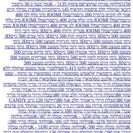
וגיות שוקוצי'פס צימוק 135ג' - K
גומי בננה כ 30 גרם
בר
 חלב פיסטוק וקדאיף 145 גרם
קוביות אפיפית במילוי קרם
 כרמית 200 גרם
מרשמלו JOOMI מיני גולף לבן 400
400 גרם
מרשמלו JOOMI מיני גולף
מרשמלו JOOMI לב אדום 400 גרם
מרשמלו JOOMI בננה
JOOM פטריה ורודה 400 גרם
3D גו'מי דובי ורוד
3D גו'מי בקבוק תות 500 גרם
3D גו'מי צבים 500 גרם
3D
 500 גרם
3D גו'מי נקניקיה מעוצב 500 גרם
3D גו'מי
גרם
3D גו'מי דובי כחול מעוצב 500 גרם
3D גו'מי כבשה
3D גו'מי אבטיח 500 גרם
3D גו'מי מיקס עיניים 500
3D גו'מי אפרוחים מעוצב 500
3D גו'מי כלבים מעוצב 500
ראוניז ללא גלוטן 415 גרם
פילסברי עוגה בטעם שוקולד ללא
מארז קלאסוש טסה
מארז חגיגי טסה
מארז שי מתוק - שפע
אלגנט טסה
מארז ענק ממתקים טסה
מארז מותגי הבית
ידי מריר מקור וונצואלה 50ג'
טבלת היידי מריר מקור מקסיקו
ידי מריר מקור אקוואדור 50ג'
טבלת היידי גראנדור מריר
לת היידי גראנדור חלב שקד 80ג'
טבלת היידי גראנדור מריר
ת היידי גראנדור חלב אגוז 80ג'
רולטה 120 גרם CANDY
תק פירות עם סוכריית נייר 20 גרם
קינדר שוקולד מיני פרנדס
רם
קינדר מקסי 100 גרם
בר טובלרון שקד כחול
וז שלם 250ג' - K
מילקה טבלה לו 87ג'-K
טבלת מילקה
2ג'-K
מילקה בבלי לבן 95ג'-K
מילקה טבלה מריר 90ג'-
חלב 90ג'-K
מילקה טבלה יוגורט 100ג' - K
מילקה טבלה
גומי מתקלף ענק אפרסק 136 גרם
גומי מתקלף ענק בננה