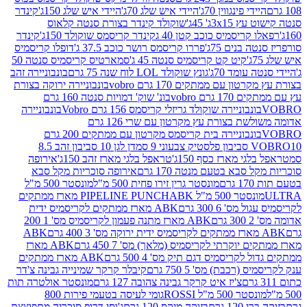
י פינגווין 70ג'
היידי איש שלג 70ג'
היידי איש שלג 150ג'
קינדר
3xג' 45ג'
שוקולד קינדר בצורת סנטה קלאוס
קריסמיס כוכב קטן 40 ג
קינדר קריסמס שוקולד 150ג'
קינדר
בנים 75ג'
פררו קריסמס רושר כוכב 37.5 ג'
דופלו קריסמיס
קיט קט קריסמיס סנטה 45 ג'
סמארטיס קריסמיס סנטה 50
עומד 70ג'
גונץ שוקולד LOL לוח שנה 75 גרם
בונבוניירה זהב
ן עם ממתקים 170 גרם vobro
בונבוניירה ירוקה בצורת
גרם vobro
בונ' שוק' דמויות סנטה 160 גרם
נבוניירה שוקולד גריזלי קריסמס 156 גרם Vobro
בונבוניירה
אדומה משולשת בצורת עץ מקרטון עם שרי 126 גרם
בונבוניירה בית קריסמס מקרטון עם ממתקים 200 גרם
דן לגן 10 סביבון זהב 8.5
י מארז כסף 150ג'
טראפל בלגי מארז זהב 150ג'
אירופה
סבא בטעם מנטה 170 גרם
אירופה סוכריות מקל סבא
ם
מונסטר גרין זירו פחית 500 מ"ל
מונסטר 500 מ"ל
 500 מ"ל PIPELINE PUNCH
ABK מארז ממתקים
ס' 6 300 גרם
ABK מארז ממתקים לקריסמיס ידית
ם
ABK מארז מתנה פעמון לקריסמיס מס' 1 200
ABK
יוקרתי לקריסמיס (מלאך) מס' 7 450 גרם
ABK מארז
לקריסמיס דגם תיק מס' 4 500 גרם
ABK מארז ממתקים
(רכבת) מס' 5 750 גרם
קיבלר קרקר שמינייה גבינה צ'דר
צ'יז איט קרקר גבינה צהובה 127 גרם
מונסטר אולטרה תות
 500 מ"ל ROSSI
גומי לעיסה בטעמי פירות 800
1 גרם
בזוקה מיקס 120 גרם
ג'וסי דרופ סוכריה מתפוצצת