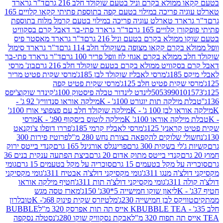
מולא בקרם וניל בטעם שוקולד חלב 216 גרם
ד"ר גרארד
טארלט עוגיה פריכה במילוי בטעם קפה בתוספת פתיתי קקאו קלויים 165
ארד טארלט עוגיה פריכה במילוי בטעם קרמל מלוח בתוספת
קלויים 165 גרם
ד"ר גרארד פתי-בר דאבל קרם בסקוויט
ולא בקרם בטעם וניל 216 גרם
ד"ר גרארד מאסטר פיס
בקרם קקאו מצופה בשוקולד חלב 114 גרם
ד"ר גרארד סימול
מולא בקרם אגוזי לוז וופל פריך 100 גרם
ד"ר גרארד פתי-בר
קוויט ממולא בקרם בטעם שוקולד חלב 216 גרם
בונ' מרסי
ג'
מרסי לאבליז שוקולד לבן 185ג'
מרסי שקית פטיט מריר
קית פטיט חלב 125ג'
מרסי שקית פטיט קפה
505399010
לינדט לינדור טבלה פיסטוק 100ג'
קינדר שוקוצ'יפס
ילקה תות יוגורט 100ג' - K
מילקה אוראו סנדוויץ' 92 ג' -
בן 100 ג' - K
מילקה שוקולד חלב עם פצפוצי אורז 100ג'
ה אוראו 100ג' K
מילקה לוטוס ביסקוף 90ג' - K
מרסי
אנץ' 125ג'
מרסי לאבליז קרמי 185ג'
פררו דופלו צ'וקנאט
 שלוקים להקפאה בצורת נחש 280 מ"ל
פרוטיז פירות 300
י בשקית 300 גרם
פרינגלס אורגינל 165 גרם
קנדי בייטס ירוק
קנדי בייטס מתוק אדום 20 גרם
ביצת הפתעה ענקית בנים 36
ל מקל בטעמים 15 גרם
סוכריה על מקל בטעמים 15 גרם
גומי
 מנגו 311ג'
גומי מקסיקני דולצ'ה אבטיח 311ג'
גומי מקסיקני
ג'
גומי מקסיקני דולצ'ה תות 311ג'
חטיף מילקה אוראו
ליאון שוקו חמישייה 5*30ג' 150ג'
מארז טסה מגש
יקס לבן חמישייה 230ג'
מלטיזרס שקית פינוק 68ג'- K
טובלרון
BUBBLE TEA אייס תה תות אפרסק 320 מ"ל
BUBBLE
אבקת נסקוויק שוקו 280ג'
נסטלה נסקפה