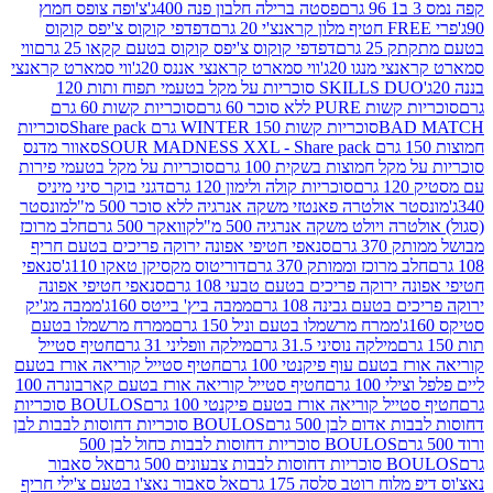
פסטה ברילה חלבון פנה 400ג'
צ'ופה צופס חמוץ
דפדפי קוקוס צ'יפס קוקוס
2 גרם
דפדפי קוקוס צ'יפס קוקוס בטעם קקאו 25 גרם
ווי
 מנגו 20ג'
ווי סמארט קראנצי אננס 20ג'
ווי סמארט קראנצי
SKILLS DUO סוכריות על מקל בטעמי תפוח ותות 120
P ללא סוכר 60 גרם
סוכריות קשות 60 גרם
BAD
סוכריות קשות WINTER 150 גרם Share pack
סוכריות
סאוור מדנס
קל חמוצות בשקית 100 גרם
סוכריות על מקל בטעמי פירות
סוכריות קולה ולימון 120 גרם
דגני בוקר סיני מיניס
 אולטרה פאנטזי משקה אנרגיה ללא סוכר 500 מ"ל
מונסטר
ה ויולט משקה אנרגיה 500 מ"ל
קוואקר 500 גרם
חלב מרוכז
3 גרם
סנאפי חטיפי אפונה ירוקה פריכים בטעם חריף
 מרוכז וממותק 370 גרם
דוריטוס מקסיקן טאקו 110ג'
סנאפי
ירוקה פריכים בטעם טבעי 108 גרם
סנאפי חטיפי אפונה
בטעם גבינה 108 גרם
ממבה ביץ' בייטס 160ג'
ממבה מג'יק
ממרח מרשמלו בטעם וניל 150 גרם
ממרח מרשמלו בטעם
מילקה נוסיני 31.5 גרם
מילקה וופליני 31 גרם
חטיף סטייל
בטעם עוף פיקנטי 100 גרם
חטיף סטייל קוריאה אורז בטעם
100 גרם
חטיף סטייל קוריאה אורז בטעם קארבונרה 100
יל קוריאה אורז בטעם פיקנטי 100 גרם
BOULOS סוכריות
אדום לבן 500 גרם
BOULOS סוכריות דחוסות לבבות לבן
BOULOS סוכריות דחוסות לבבות כחול לבן 500
 צבעונים 500 גרם
אל סאבור
וח רוטב סלסה 175 גרם
אל סאבור נאצ'ו בטעם צ'ילי חריף