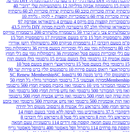
 17 גרם
ערכה להכנת ממתק DIY גומי על
ממתק אבקה מדליקה 12 גרם
הנשיקות שלי "דובי" 40
 סוכריות כוכב 60 גרם
תיק יצירה סוכריות לב 60 גרם
תיק
פרח 60 גרם
סוכריות קופצות + לקקן - גלידה 10
פצות בום מיקס 4 טעמים 4 גרם
אוראו אפרסק 97
ולד חלב 97 גרם
ערכה להכנת ממתק DIY גלידה 43.5
בי ג'ינג'רברד 59 גרם
ממרח מלטיזרס 200 גרם
ממרח טוויקס
בל 15 ס"מ בטעם אוכמניות 17 גרם
מסטיק חבל 15
בן 17 גרם
ממרח סניקרס 200 גרם
שוקולד רושן אורירי
מקלות גומי עם ג'לי וסוכריות בטעם פירות 36 גרם
מקלות גומי
ריות בטעם פטל ואוכמניות 36 גרם
מקלות גומי עם ג'לי חמוץ
רם
גומי בולז בטעם ענבים 15 גרם
גומי בולז בטעם תות
בולז בטעם פטל 15 גרם
קראנצ'י רואופ בטעם פטל 10
רואופ בטעם פירות 10 גרם
מנטוס קלין ברט פירות יער 90
ין ברט' מנטה 90 גרם
SC Join
SC Renew Membership
M
ממתק אצבעוני 7.5 גרם
גומי המבורגר גדול+ ג'ל חמוץ 50
גר מיני 10 גרם
גומי ואוו בקבוק מסטיק חמוץ 500 גרם
גומי
גר 500 גרם
גומי ואוו נחש פירות חמוץ 500 גרם
גומי ואוו
מוץ 500 גרם
גומי ואוו כריש אבטיח חמוץ 500 גרם
גומי
ות 500 גרם
גומי ואוו נחש אנקונדה 500 גרם
גומי ואוו כובע
רם
ראש ג'לי אבטיח 8 גרם
סוכ' מנטוס רול יחידה
אורביט גומי לעיסה ללא סוכר בטעם תפוח 14
תות 8 גרם
ראש ג'לי פטל 8 גרם
ראש ג'לי דובדבן 8
עם חמאה קופסת פח ורדים 114 גרם
עוגיות טעם חמאה
 114 גרם
רול וופל מאסטר 400 גרם
וופל מאסטר גריף