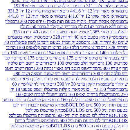
נץ' 158 גרם
פרינגלס גבינה צ'דר 158 גרם
קיבלר קרקר
'דר 311 גרם
פררו קולקשיין גרנד אסורטמנט 197.8
ל 12 יח' 441.6 גרם
אוראו מארז גלידה 12 יח' 331.2
קו 12 יח' 441.6 גרם
אוראו מארז תות 12 יח' 441.6
קה חמוץ- מתוק בטעם תות מארז 6 יח
נוטלה 200 גרם
גולון
סוכר 147ג'
גולון סנדוויץ' שוקולד ל.סוכר 250ג'
גולון
י 365ג'
מסטיק חמוץ בטעם תות שדה 40 יחידות 328
בטעם מנגו 40 יחידות 328 גרם
מסטיק חמוץ בטעמים
מסטיק חמוץ בטעם דובדבן לימון פסיפלורה 40
בד"צ טורינו חלב 320ג'
בד"צ רגוסה קלאסיק 100ג'
הריבו
רם
הריבו נחשים תאומים 154 גרם
הריבו שקית 160 גרם
הריבו מיקס אדומים 175 גרם
הריבו כוכבים 175 גרם
ריטר לבן
ריטר חלב סמרטיס 100 גרם
דוריטוס רוטב דיפ סלסה
דוריטוס רוטב דיפ נאציו גבינה 280 גרם
דוריטוס רוטב
30 גרם
דוריטוס רוטב דיפ שמנת חמוצה ושום 280
וגיית חלבון שוקולד צ'יפס
קווסט עוגיית חלבון חמאת בוטנים
פס
מארז לקקן ברבי 30 יח' 390 גרם
קינדר ג'וי שלישייה 60
וניק
מארז מקלות מרשמלו יאמס צבעוני 18 יח'
מלו פרחים יאמס 160 גרם
מרשמלו לבבות יאמס 160
בבות יאמס כחול לבן 160 גרם
ממתק מרשמלו פרחים צבעוני
ם BOULOS
ממתק מרשמלו לבבות ורוד לבן
ם BOULOS
ממתק מרשמלו מסולסל
ם
ממתק מרשמלו מסולסל
ם
ממתק מרשמלו כריות
 וניל 500 גרם BOULOS
ממתק מרשמלו מסולסל