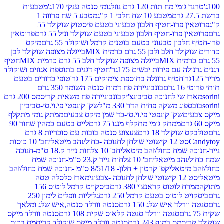
 מח תות 120 גרם נוזל
גומי סנטה ענקי 170ג'
מטבעות
מטבע 10 שח חלבי 1 ק"ג
מטבע 5 שח פרווה 1
פרוטאין פרו-חטיף חלבון טבעוני בטעם פיסטוק שוקולד 55
פרו-חטיף חלבון טבעוני בטעם שוקולד וניל 55 גרם
פרוטאין
בון טבעוני בטעם בוטנים קרמל ושוקולד 55 גרם
מיקס
 ולבן 55 גרם כרמית MIX
בייגלה מצופה שוקולד לבן
בייגלה מצופה שוקולד חלב 55 גרם כרמית MIX
חטיף
עם פירות יבשים 175גר'
חטיף דגנים בתוספת אגוזים ושוקולד
חטיף גרונלה בתוספת צימוקים 175 גר'
טופי כדורים בטעם
ם
בונבוניירה פח דמות סנטה השומר 350 גרם
שי לחנוכה סביבונצ'יק
בונבוניירה פח משאית קריסמס 200 גרם
ג משקה פחית הדר 330 מ"ל
שק' קונפטי פי.וי.סי-סביביון
ם
שק' קונפטי פי.וי.סי-כד שמן מיקס צבעים
ממתק גומי מתקלף
ממתק גומי מתקלף מנגו 75 גרם
לייס בטעם כמהין שחור 90
קולד 18 גרם
צעצוע סנטה בובות עם סוכריות 8 גרם
1 קישוטי שולחן לחנוכה -כחול/זהב מיטאלי
חב' 10 כוסות
 שמח כחול/זהב מיטאלי
חב' 10 צלחות נייר ק.18 ס"מ-חנוכה
הב מיטאלי
חב' 10 צלחות נייר ק.23 ס"מ-חנוכה שמח
יטאלי
קפ' קרטון + חלון- 8/51/18 ס"מ -חנוכה שמח כחול/זהב
עוני
מארז סלסלה טסה
לוטוס קראנצ'י 380 גרם
ביסקויט קרמל לוטוס 156
לוטוס בטעם קרמל 250 גרם
גליליות וופלים לימון 250
ד איש שלג 150 גרם
סנטה וורלד סנטה,איש שלג ומלאך
סנטה וורלד סנטה קלאוס שקית 108 גרם
סנטה וורלד מיקס
 במגף 243 גרם
סנטה וורלד מיקס שוקולד קריסמס בכוס