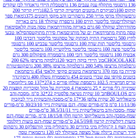
י מתקלף ענק ענבים 136 גרם
טבלת היידי גראנדור לבן שקדים
סניקרס ח.בוטנים חמישייה קרימי 182.5ג'
ריץ קרקר 200
סי מריר 250 גרם
הריבו זהב מקסי דובונים 375ג'
מארז ספר
ומי בליסטר תירס 100 גרם
פרח שוקולד 18 גרם באריזה
ד 60 גרם באריזה מהודרת
מארז טסה מנות קלאסי
מארז
מתמיד
מארז ים של מותגים
מארז סירת מתוקטסה
סילאן טבעי
מארז התיק המתוק של טסה
גומי בליסטר דובדבן 100
טר תות שדה 100 גרם
גומי בליסטר עכביש 100 גרם
גומי
 גרם
גומי בליסטר מילקשייק 100 גרם
גומי בליסטר
גומי בליסטר דובי 100 גרם
ממרח סיפקולוס 300 גרם
CHO
בונ' היידי בוקה דובאי 120ג'
למקה מרציפן 62% 200
54% 200 גרם
למקה מרציפן 38% 200 גרם
קונפיטורת
3 גרם
חמאת בוטנים סקיפי קלאסי 454 גרם
חמאת
עם שברי בוטנים 454 גרם
ממרח נוטלה 400 גרם
קינדר
10 גרם
מפת שולחן פורים כ 274*137 סמ ניילון
מארז
רים * 25 גרם
מארז 4 סוכריות על מקל וסוכריות קופצות 20
חב' 10 שקית נשיאה פלסטיק 22*32 ס"מ -מסכה-זהב
כה-זהב
שקית נייר לבקבוק
שקית נייר 30/23/10 ס"מ-פורים
-זהב מיטאלי
שקית נייר 38.5/31/11 ס"מ-פורים
זהב מיטאלי
קופ' קרטון חלון 18/15/8 ס"מ -פורים שמח-דגם
קית קרטון 24.5/19/8 ס"מ-פורים שמח-דגם בועות דקל
גומי
קליק מיני כדורים 30 גרם
קליק מיני קורנפלקס 30 גרם
הום
ייגלה עגול מצופה בשוקולד לבן 120 גרם
מארז טסה
'לי בטעם פטל 175 גרם
סוכריות ג'לי בטעם ענבים 175