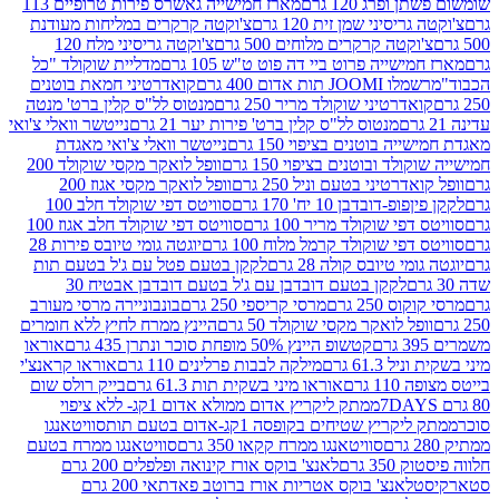
פרג 120 גרם
מארז חמישייה גאשרס פירות טרופיים 113
יסיני שמן זית 120 גרם
צ'וקטה קרקרים במליחות מעודנת
קטה קרקרים מלוחים 500 גרם
צ'וקטה גריסיני מלח 120
שייה פרוט ביי דה פוט ט"ש 105 גרם
מדליית שוקולד "כל
 תות אדום 400 גרם
קואדרטיני חמאת בוטנים
דרטיני שוקולד מריר 250 גרם
מנטוס לל"ס קלין ברט' מנטה
מנטוס לל"ס קלין ברט' פירות יער 21 גרם
נייטשר וואלי צ'ואי
 בוטנים בציפוי 150 גרם
נייטשר וואלי צ'ואי מאגדת
ד ובוטנים בציפוי 150 גרם
וופל לואקר מקסי שוקולד 200
רטיני בטעם וניל 250 גרם
וופל לואקר מקסי אגוז 200
דובדבן 10 יח' 170 גרם
סוויטס דפי שוקולד חלב 100
י שוקולד מריר 100 גרם
סוויטס דפי שוקולד חלב אגוז 100
פי שוקולד קרמל מלוח 100 גרם
יוגטה גומי טיובס פירות 28
י טיובס קולה 28 גרם
לקקן בטעם פטל עם ג'ל בטעם תות
לקקן בטעם דובדבן עם ג'ל בטעם דובדבן אבטיח 30
250 גרם
מרסי קריספי 250 גרם
בונבוניירה מרסי מעורב
ל לואקר מקסי שוקולד 50 גרם
היינץ ממרח לחיץ ללא חומרים
קטשופ היינץ 50% מופחת סוכר ונתרן 435 גרם
אוראו
61.3 גרם
מילקה לבבות פרלינים 110 גרם
אוראו קראנצ'י
גרם
אוראו מיני בשקית תות 61.3 גרם
בייק רולס שום
ממתק ליקריץ אדום ממולא אדום 1קג- ללא ציפוי
יץ שטיחים בקופסה 1קג-אדום בטעם תות
סוויטאנגו
סוויטאנגו ממרח קקאו 350 גרם
סוויטאנגו ממרח בטעם
 גרם
לאנצ' בוקס אורז קינואה ופלפלים 200 גרם
לאנצ' בוקס אטריות אורז ברוטב פאדתאי 200 גרם