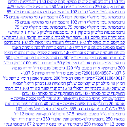
ביסקוויט לוטוס במילוי קרם לוטוס 150 גרם
גליליות וופלים
 גרם
גליליות וופלים וניל 250 גרם
היינץ מיוקטשופ 425
י מתקלף חיות 102 גרם
ממתק גומי מתקלף ענבים מנגו 85
י מתקלף אפרסק תפוז 85 גרם
ממתק גומי מתקלף ענבים 75
י מתקלף חיות 102 גרם
ממתק גומי מתקלף ענבים 75
י מתקלף אפרסק 75 גרם
ממתק גומי מתקלף ליצ'י 75
לוטיזן ביטקוין 1 ק"ג
מטבעות מולטיזן 5 ש"ח 1 ק"ג
הרשי
 מיקס 181 גרם
הרשי לבבות אקסטרה קרימי 181 גרם
הרשי
שוקולד 102 גרם
ג'ולי ראנצ'ר גומי מארז לב 107 גרם
נודלס
בטעם עוף חריף 140 גרם
אטריות להכנה מהירה ראמן
שחורה צאצ'רוני 140 גרם
צופה לקריץ שטוח צבעוני חמוץ
מץ חומץ ספריי רימון 50 גרם
עיד אומץ חומץ ספריי מטף 50
 חומץ סוכריה+גלי חמוץ 50 גרם
פררו רושר 100ג'
בוטן רביולי
ף אורז בטעם צ'לי 120 גרם
סוכ' מנטוס רול יחידה מנטה
סוכ' מנטוס רול יחידה פירות 37.5ג' -
72901
חטיפי חומוס דבאייל 200 גרם
עיד אומץ חומץ טריפל ג'ל
ברגן שוקוצ'יפס ש.לבן חמוציות 130ג'
ברגן רויאל חמאה
בונבוניירה רפאלו 240 גרם
קנדי שוגר סאוור 100 גרם תפוח
וור 100 גרם תפוח
קנדי שוגר סאוור 100 גרם
 מרסי פטיטס מיניאטור 125ג'
עיד לקקן אסלה טבילה +
לקקן פח אשפה טבילה +אבקה 40 גרם
ד"ר פפר קרם תות
 פפר קרם סודה 355 מ"ל
סאוור פאצ' פטל שקית 102
יל בטעם פאנטה 37.5 גרם
וופל ג'נסן-וופל טוסט 12 יח'
בקרסלנד-סטרופ וופל הולנדי 250 גרם
תחנת רוח וופל
קינדר שוקו בונס קריספי 67.2 גרם
גומי ענקי