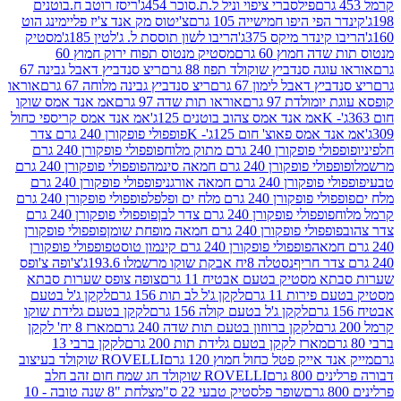
פילסברי ציפוי וניל ל.ת.סוכר 454ג'
ריסז רוטב ח.בוטנים
פי היפו חמישייה 105 גרם
צ'יטוס מק אנד צ'יז פליימינג הוט
ינדר מיקס 375ג'
הריבו לשון תוססת ל. ג'לטין 185ג'
מסטיק
ה חמוץ 60 גרם
מסטיק מנטוס תפוח ירוק חמוץ 60
גה סנדביץ שוקולד תפוז 88 גרם
ריצ סנדביץ דאבל גבינה 67
ץ דאבל לימון 67 גרם
ריצ סנדביץ גבינה מלוחה 67 גרם
אוראו
מולדת 97 גרם
אוראו תות שדה 97 גרם
אמ אנד אמס שוקו
אמ אנד אמס צהוב בוטנים 125ג'
אמ אנד אמס קריספי כחול
אמס פאוצ' חום 125ג'- K
פופפולי פופקורן 240 גרם צדר
פופקורן 240 גרם מתוק מלוח
פופפולי פופקורן 240 גרם
י פופקורן 240 גרם חמאה סינמה
פופפולי פופקורן 240 גרם
רן 240 גרם חמאה אורגני
פופפולי פופקורן 240 גרם
פופקורן 240 גרם מלח ים ופלפל
פופפולי פופקורן 240 גרם
פופפולי פופקורן 240 גרם צדר לבן
פופפולי פופקורן 240 גרם
פולי פופקורן 240 גרם חמאה מופחת שומן
פופפולי פופקורן
פופפולי פופקורן 240 גרם קינמון טוסט
פופפולי פופקורן
נסטלה 8יח אבקת שוקו מרשמלו 193.6ג'
צ'ופה צ'ופס
 מסטיק בטעם אבטיח 11 גרם
צופה צופס שערות סבתא
ירות 11 גרם
לקקן ג'ל לב תות 156 גרם
לקקן ג'ל בטעם
לקקן ג'ל בטעם קולה 156 גרם
לקקן בטעם גלידת שוקו
לקקן ברווזון בטעם תות שדה 240 גרם
מארז 8 יח' לקקן
מארז לקקן בטעם גלידת תות 200 גרם
לקקן ברבי 13
 אייק פטל כחול חמוץ 120 גרם
ROVELLI שוקולד בעיצוב
80 גרם
ROVELLI שוקולד חג שמח חום זהב חלב
שופר פלסטיק טבעי 22 ס"מ
צלחת "8 שנה טובה - 10