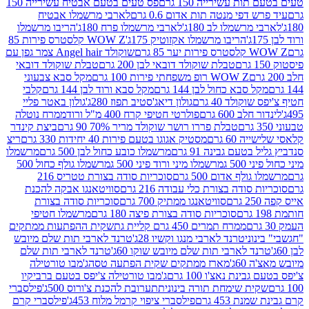
ת עשירייה 150 גרם
פס טעים בטעם אבטיח עשירייה 150
דפי מנטה תות אדום 0.6 גרם
לארבי מרשמלו אבטיח
מרשמלו לב 180ג'
לארבי מרשמלו פרח 180ג'
הריבו מרשמלו
הריבו מרשמלו אקזוטיק 175ג'
WOW Z קלסטרס פירות 85
 85 גרם
שוקולד Angel hair צמר גפן עם
טבלת שוקולד דובאי לבן 200 גרם
טבלת שוקולד דובאי
WOW Z רופ משפחתי פירות 100 גרם
מקל סבא צבעוני
 סבא כחול לבן 144 גרם
מקל סבא ורוד לבן 144 גרם
קלבי
ולד 40 גרם
גולון דיאג'סטיב תפוז 280ג'
גולון באטר פליי
ב 600 גרם
פולרטי חטיפי קרח 400 מ"ל ורוד
ממרח נוטלה
טבלת פררו רושר שוקולד מריר 70% 90 גרם
ביצת קינדר
60 גרם
מסטיק אגוגו בטעם פירות 40 יחידות 330 גרם
ריצ
טעם גבינה 91 גרם
מרשמלו כובע כחול לבן 500 גרם
מרשמלו
50 ג
מרשמלו מיני ורוד פיני 500 ג
מרשמלו גולף כחול 500
לף אדום 500 גרם
סוכריות סודה בצורת טטריס 216
סודה בצורת כלי עבודה 216 גרם
סוויטאנגו אבקה להכנת
סוויטאנגו ממתיק 700 גרם
סוכריות סודה בצורת
סוכריות סודה בצורת פיצה 180 גרם
מרשמלו חטיפי
ממרח תמרים 450 גרם קליית גת
שקית ההפתעות ממתקים
וני
טרנד לארבי מנגו וקשיו 28ג'
טרנד לארבי תות שלם מיובש
ד לארבי תות שלם מיובש שוקו 60ג'
טרנד לארבי תות שלם
6ג'
מארז ממתקים שקית הפתעה טסה
ג'מבו טורטילה
נת נאצ'ו 100 גרם
ג'מבו טורטילה צ'יפס בטעם ברביקיו
ית שימחת תורה בינונית
תערובת להכנת צ'ורוס 500ג'
פילסברי
 453 גרם
פילסברי ציפוי קרמל מלוח 453ג'
פילסברי קרם