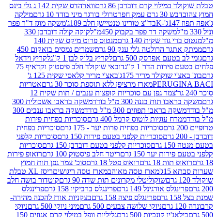
במילוי קרם דובדבן 86 גרם
ווארהדס שקית 142 ג גלי בינס
בש 30 גרם עמק חפר
טרולי בורגר מיני בודד 10 גרם
מילקה
K
בד"צ טורינו טנטיישן חלב 189ג'
משקה מוגז ד"ר פפר
משקה דר פפר בקבוק 450מ"ל
קוקה קולה דובדבן 330
 גוד שקית 140 גרם
מנטוס פרוט מיקס שקית 140
ר הרולטה ג'לי ענק 90 גרם
שמרים נמסים בואקום 450
בטעם אפרסק 500 גרם
לקריץ בלוק לבן 1 ק"ג
לקריץ וידאל
ירות הדר 1 ק"ג
דובאי שוקולד חלב פיסטוק וקדאיף 75
י שוקולד מריר 175ג'
באצ'י מריר קלאסי שקית 125 ג'
PERUGI
מארז מרציפן ללא תוספת סוכר 30 גרם
אטריות
צמר גפן עם סוכריות קופצות ענבים / תות שקית 12
 תות בננה 300 מ"ל בודד
משקה בראבו אשכולית 300
ה בראבו תפוזים 300 מ"ל בודד
משקה בראבו ענבים 300
רח עוגיות לוטוס קרמל 400 גרם
סוכריות בפחית פירות
סוכריות בפחית פרות יער - 175 גרם
סוכריות בפחית
סוכריות קלפני בטעם פירות 150 גרם
סוכריות קלפני
גרם
סוכריות קלפני בטעם דובדבן 150 גרם
סוכריות
רות יער 150 גרם
ריטר חלב פיסטוק 100 גרם
רואופ פירות
תות 18 גרם
רואופ פטל 18 גרם
סוכ' צמר גפן תות חמוץ
1ג'
מארז טסה מאוהב
מארז טסה ריגושים
ריסז XL טבלת
שוקוליטלי מקרונים תות שדה 90 גרם
קוטדור בושה חלב
גלס אורגינל 149 גרם
פרינגלס ברביקיו 158 גרם
פרינגלס
פרינגלס פיצה 158 גרם
בצקניות אורז להכנה מהירה-
ניוקי שלושה צבעים 500 גרם
מיני ניוקי 500 גרם
ניוקי
ג'יו קונכיות 500 גרם
גליליות וופל במילוי קרם אגוזים 150