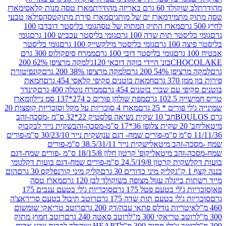
ד 60 גרם באריזה מהודרת
מארז טסה מנות קלאסי
מארז
מתמיד
מארז ים של מותגים
מארז סירת מתוקטסה
סילאן טבעי
מארז התיק המתוק של טסה
גומי בליסטר דובדבן 100
טר תות שדה 100 גרם
גומי בליסטר עכביש 100 גרם
גומי
 גרם
גומי בליסטר מילקשייק 100 גרם
גומי בליסטר
גומי בליסטר דובי 100 גרם
ממרח סיפקולוס 300 גרם
CHO
בונ' היידי בוקה דובאי 120ג'
למקה מרציפן 62% 200
54% 200 גרם
למקה מרציפן 38% 200 גרם
קונפיטורת
3 גרם
חמאת בוטנים סקיפי קלאסי 454 גרם
חמאת
עם שברי בוטנים 454 גרם
ממרח נוטלה 400 גרם
קינדר
10 גרם
מפת שולחן פורים כ 274*137 סמ ניילון
מארז
רים * 25 גרם
מארז 4 סוכריות על מקל וסוכריות קופצות 20
חב' 10 שקית נשיאה פלסטיק 22*32 ס"מ -מסכה-זהב
כה-זהב
שקית נייר לבקבוק
שקית נייר 30/23/10 ס"מ-פורים
-זהב מיטאלי
שקית נייר 38.5/31/11 ס"מ-פורים
זהב מיטאלי
קופ' קרטון חלון 18/15/8 ס"מ -פורים שמח-דגם
קית קרטון 24.5/19/8 ס"מ-פורים שמח-דגם בועות דקל
גומי
קליק מיני כדורים 30 גרם
קליק מיני קורנפלקס 30 גרם
הום
ייגלה עגול מצופה בשוקולד לבן 120 גרם
מארז טסה
'לי בטעם פטל 175 גרם
סוכריות ג'לי בטעם ענבים 175
ג'לי בטעם תות שדה 175 גרם
רוטב תיבול בטעם סריראצ'ה
ריות נודלס פתאי עבה/דק 200 גרם
רוטב טריאקי שומשום
ב טריאקי 300 מ"ל
רוטב סאטה 240 גרם
רוטב חמוץ מתוק
ב צ'ילי מתוק 300 מ"ל
HEART שוקולד לבבות צבע אדום