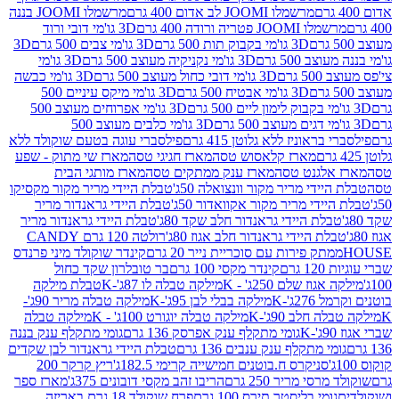
מרשמלו JOOMI לב אדום 400 גרם
מרשמלו JOOMI בננה
JOOM פטריה ורודה 400 גרם
3D גו'מי דובי ורוד
3D גו'מי בקבוק תות 500 גרם
3D גו'מי צבים 500 גרם
3D
 500 גרם
3D גו'מי נקניקיה מעוצב 500 גרם
3D גו'מי
גרם
3D גו'מי דובי כחול מעוצב 500 גרם
3D גו'מי כבשה
3D גו'מי אבטיח 500 גרם
3D גו'מי מיקס עיניים 500
3D גו'מי אפרוחים מעוצב 500
3D גו'מי כלבים מעוצב 500
ראוניז ללא גלוטן 415 גרם
פילסברי עוגה בטעם שוקולד ללא
מארז קלאסוש טסה
מארז חגיגי טסה
מארז שי מתוק - שפע
אלגנט טסה
מארז ענק ממתקים טסה
מארז מותגי הבית
ידי מריר מקור וונצואלה 50ג'
טבלת היידי מריר מקור מקסיקו
ידי מריר מקור אקוואדור 50ג'
טבלת היידי גראנדור מריר
לת היידי גראנדור חלב שקד 80ג'
טבלת היידי גראנדור מריר
ת היידי גראנדור חלב אגוז 80ג'
רולטה 120 גרם CANDY
תק פירות עם סוכריית נייר 20 גרם
קינדר שוקולד מיני פרנדס
רם
קינדר מקסי 100 גרם
בר טובלרון שקד כחול
וז שלם 250ג' - K
מילקה טבלה לו 87ג'-K
טבלת מילקה
2ג'-K
מילקה בבלי לבן 95ג'-K
מילקה טבלה מריר 90ג'-
חלב 90ג'-K
מילקה טבלה יוגורט 100ג' - K
מילקה טבלה
גומי מתקלף ענק אפרסק 136 גרם
גומי מתקלף ענק בננה
י מתקלף ענק ענבים 136 גרם
טבלת היידי גראנדור לבן שקדים
סניקרס ח.בוטנים חמישייה קרימי 182.5ג'
ריץ קרקר 200
סי מריר 250 גרם
הריבו זהב מקסי דובונים 375ג'
מארז ספר
ומי בליסטר תירס 100 גרם
פרח שוקולד 18 גרם באריזה