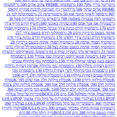
 100 גרם
משקה PRIME צהוב אדום 500 מ"ל
משקה
הנגרי ג'ק תערובת להכנת פנקייק קלאסי
ל לואקר מקסי אגוז 50 גרם
טורטינה 21 גרם
טורטינה לבן 21
 עגבניות פאסטה 700 גרם
אייס ברייקר סוכריות פטל 36
מ אנד אמס 180ג'
עוגיות באונטי 180ג'
חטיף תירס חריף צ'דר
חטיף תירס גבינת צ'דר וגבינה כחולה 170 גרם
חטיף תפוחי
ביקיו ודבש 28 גרם
מקלוני תירס בטעם צ'דר 227
 גבינת צ'דר חלפינו 170 גרם
חטיף תירס גבינת צ'דר 170
חי אדמה 28 גרם
חטיף תפוחי אדמה בטעם ברביקיו 28
וחי אדמה בטעם שמנת בצל 28 גרם
מנטוס לל"ס קלין ברט'
אוראו מיני בשקית שוקו 61.3 גרם
טונה סטארקיסט רביעיות
טונה סטארקיסט רביעיות שמן צמחי* 120 גרם
ממתק
יפוי שוקולד מריר 238 גרם
ממתק גומי מתקלף ענבים
דולה) 130 גרם
ממתק גומי מתקלף אפרסק (שקית גדולה)
ק גומי מתקלף ליצ'י (שקית גדולה) 130 גרם
ממתק גומי
(שקית גדולה) 130 גרם
טבלת מילקה חלב דיים 100ג'
דיזרט 100ג' K
טבלת מילקה חלב אגוז שלם 95ג' K
טבלת
K
טבלת מילקה חלב אגוז 90ג' K
טבלת מילקה חלב צימוק
טבלת מילקה חלב קרמל 100ג' K
מגש גומי מיקס תנתה 360
 מסולסל 336 גרם BOULOS
סוכריות על מקל עגולות
 גרם
סוכריות על מקל בורג צבעוני LOLLIPOP
סוכריות על מקל מסולסלות LOLLIPOP בצילנדר 360
ות מקרון במבחר טעמים 300 גרם BOULOS
צילנדר לקריץ
28 גרם BOULOS
בייק רולס מלח 80 גרם