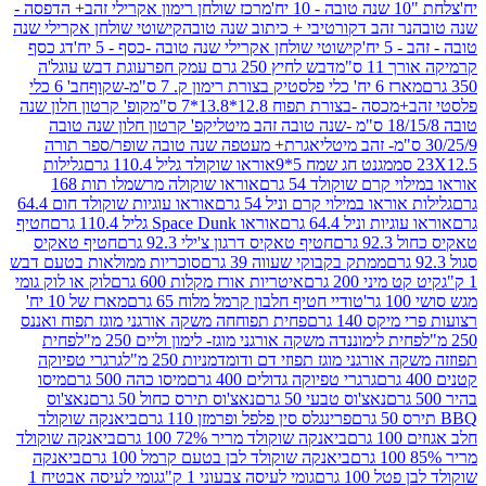
מרכז שולחן רימון אקרילי זהב+ הדפסה -
ר זהב דקורטיבי + כיתוב שנה טובה
קישוטי שולחן אקרילי שנה
יח'
קישוטי שולחן אקרילי שנה טובה -כסף - 5 יח'
דג כסף
 ס"מ
דבש לחיץ 250 גרם עמק חפר
עוגת דבש עוגל'ה
טיק בצורת רימון ק. 7 ס"מ-שקוף
חב' 6 כלי
 -בצורת תפוח 12.8*13.8*7 ס"מ
קופ' קרטון חלון שנה
קפ' קרטון חלון שנה טובה
אגרת+ מעטפה שנה טובה שופר/ספר תורה
מגנט חג שמח 5*9
אוראו שוקולד גליל 110.4 גרם
גלילות
קרם שוקולד 54 גרם
אוראו שוקולה מרשמלו תות 168
ראו במילוי קרם וניל 54 גרם
אוראו עוגיות שוקולד חום 64.4
ת וניל 64.4 גרם
אוראו Space Dunk גליל 110.4 גרם
חטיף
גרם
חטיף טאקיס דרגון צ'ילי 92.3 גרם
חטיף טאקיס
ממתק בקבוקי שעווה 39 גרם
סוכריות ממולאות בטעם דבש
יני 200 גרם
איטריות אורז מקלות 600 גרם
לוק או לוק גומי
טודיי חטיף חלבון קרמל מלוח 65 גרם
מארז של 10 יח'
ס 140 גרם
פחית תפוחחה משקה אורגני מוגז תפוח ואננס
ת לימוננדה משקה אורגני מוגז- לימון וליים 250 מ"ל
פחית
אורגני מוגז תפוזי דם ודומדמניות 250 מ"ל
גרגרי טפיוקה
גרגרי טפיוקה גדולים 400 גרם
מיסו כהה 500 גרם
מיסו
נאצ'וס טבעי 50 גרם
נאצ'וס תירס כחול 50 גרם
נאצ'וס
פרינגלס סין פלפל ופרמזן 110 גרם
ביאנקה שוקולד
ם
ביאנקה שוקולד מריר 72% 100 גרם
ביאנקה שוקולד
ביאנקה שוקולד לבן בטעם קרמל 100 גרם
ביאנקה
100 גרם
גומי לעיסה צבעוני 1 ק"ג
גומי לעיסה אבטיח 1