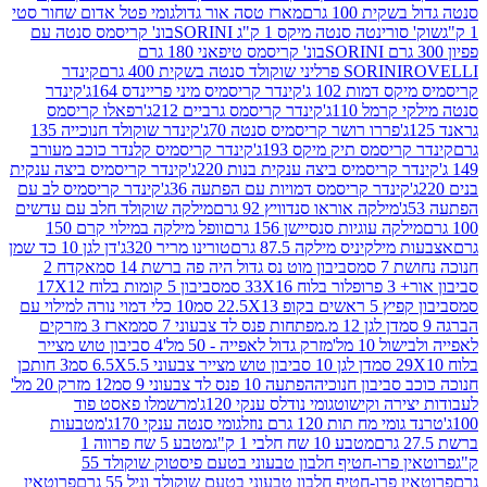
ת 100 גרם
מארז טסה אור גדול
גומי פטל אדום שחור סטי
רינטה סנטה מיקס 1 ק"ג SORINI
בונ' קריסמס סנטה עם
בונ' קריסמס טיפאני 180 גרם
גרם
SORINI
קינדר
דמות 102 ג'
קינדר קריסמיס מיני פריינדס 164ג'
קינדר
מל 110ג'
קינדר קריסמס גרביים 212ג'
רפאלו קריסמס
פררו רושר קריסמיס סנטה 70ג'
קינדר שוקולד חנוכייה 135
יסמס תיק מיקס 193ג'
קינדר קריסמיס קלנדר כוכב מעורב
 קריסמיס ביצה ענקית בנות 220ג'
קינדר קריסמיס ביצה ענקית
ינדר קריסמס דמויות עם הפתעה 36ג'
קינדר קריסמיס לב עם
מילקה אוראו סנדוויץ 92 גרם
מילקה שוקולד חלב עם עדשים
קה עוגיות סנסיישן 156 גרם
וופל מילקה במילוי קרם 150
לקיניס מילקה 87.5 גרם
טורינו מריר 320ג'
דן לגן 10 כד שמן
 סמ
סביבון מוט נס גדול היה פה ברשת 14 סמ
אקדח 2
33 סמ
סביבון 5 קומות בלוח 17X12
ופ 22.5X13 סמ
10 כלי דמוי נורה למילוי עם
דן לגן 12 מ.מפתחות פנס לד צבעוני 7 סמ
מארז 3 מזרקים
10 מל'
מזרק גדול לאפייה - 50 מל'
4 סביבון טוש מצייר
דן לגן 10 סביבון טוש מצייר צבעוני 6.5X5.5 סמ
3 חותכן
סביבון חנוכיה
הפתעה 10 פנס לד צבעוני 9 סמ
12 מזרק 20 מל'
ירה וקישוט
גומי נודלס ענקי 120ג'
מרשמלו פאסט פוד
 מח תות 120 גרם נוזל
גומי סנטה ענקי 170ג'
מטבעות
מטבע 10 שח חלבי 1 ק"ג
מטבע 5 שח פרווה 1
פרוטאין פרו-חטיף חלבון טבעוני בטעם פיסטוק שוקולד 55
פרו-חטיף חלבון טבעוני בטעם שוקולד וניל 55 גרם
פרוטאין