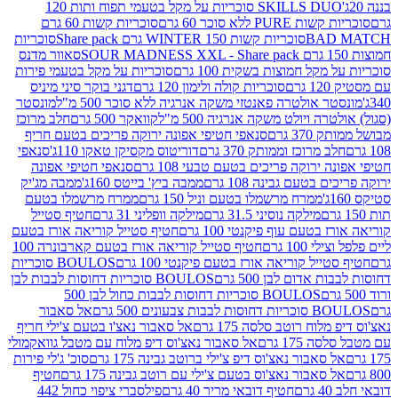
SKILLS DUO סוכריות על מקל בטעמי תפוח ותות 120
P ללא סוכר 60 גרם
סוכריות קשות 60 גרם
BAD
סוכריות קשות WINTER 150 גרם Share pack
סוכריות
סאוור מדנס
קל חמוצות בשקית 100 גרם
סוכריות על מקל בטעמי פירות
סוכריות קולה ולימון 120 גרם
דגני בוקר סיני מיניס
 אולטרה פאנטזי משקה אנרגיה ללא סוכר 500 מ"ל
מונסטר
ה ויולט משקה אנרגיה 500 מ"ל
קוואקר 500 גרם
חלב מרוכז
3 גרם
סנאפי חטיפי אפונה ירוקה פריכים בטעם חריף
 מרוכז וממותק 370 גרם
דוריטוס מקסיקן טאקו 110ג'
סנאפי
ירוקה פריכים בטעם טבעי 108 גרם
סנאפי חטיפי אפונה
בטעם גבינה 108 גרם
ממבה ביץ' בייטס 160ג'
ממבה מג'יק
ממרח מרשמלו בטעם וניל 150 גרם
ממרח מרשמלו בטעם
מילקה נוסיני 31.5 גרם
מילקה וופליני 31 גרם
חטיף סטייל
בטעם עוף פיקנטי 100 גרם
חטיף סטייל קוריאה אורז בטעם
100 גרם
חטיף סטייל קוריאה אורז בטעם קארבונרה 100
יל קוריאה אורז בטעם פיקנטי 100 גרם
BOULOS סוכריות
אדום לבן 500 גרם
BOULOS סוכריות דחוסות לבבות לבן
BOULOS סוכריות דחוסות לבבות כחול לבן 500
 צבעונים 500 גרם
אל סאבור
וח רוטב סלסה 175 גרם
אל סאבור נאצ'ו בטעם צ'ילי חריף
175 גרם
אל סאבור נאצ'וס דיפ מלוח עם מטבל גוואקמולי
סאבור נאצ'וס דיפ צ'ילי ברוטב גבינה 175 גרם
סוכ' ג'לי פירות
סאבור נאצ'וס בטעם צ'ילי עם רוטב גבינה 175 גרם
חטיף
חטיף דובאי מריר 40 גרם
פילסברי ציפוי כחול 442