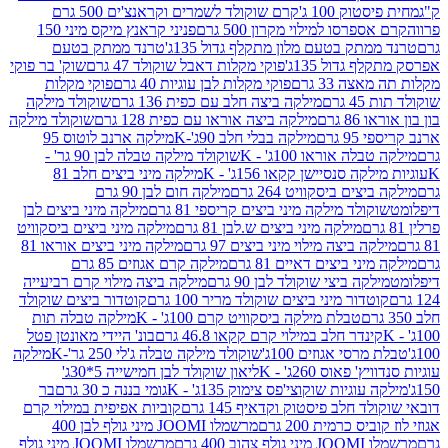
ק 100 ג'
קרם שוקולד לשמרים וקראנצ'ים 500 גרם
רסו למילוי מקרון 500 גרם
פניני קראנץ מיקס מיני 150
תק בטעם מלון מתקלף גדול 135ג'
טרנד ממתק בטעם
גדול 135ג'
פוקי מקלות דאבל שוקולד 47 גרם
שוק' בר פוקי
 33 גרם
פוקי מקלות לבן עוגיות 40 גרם
פוקי מקלות
רם
מילקה ביצה חלב עם כפית 136 גרם
שוקולד מילקה
 גרם
מילקה ביצה אוראו עם כפית 128 גרם
שוקולד מילקה
גרם
מילקה בבלי חלב 90ג'-K
מילקה ארנב לוטוס 95
ה אוראו 100ג' - K
שוקולד מילקה טבלה לבן 90 גר' -
ה סנסיישן קקאו 156ג' - K
מילקה מיני ביצים חלב 81
ים ביסקוויט 264 גרם
מילקה חום לבן 90 גרם
ולד מילקה מיני ביצים קריספי 81 גרם
מילקה מיני ביצים לבן
מילקה מיני ביצים ש.לבן 81 גרם
מילקה מיני ביצים ביסקוויט
 ביצה מילוי מיני ביצים 97 גרם
מילקה מיני ביצים אוראו 81
י ביצים דאיים 81 גרם
מילקה קרם אגוזים 85 גרם
קה ביצי שוקולד לבן 90 גרם
מילקה ביצה מילוי קרם רביעייה
דור מיני ביצים שוקולד מריר 100 גרם
קוטדור ביצים שוקולד
טבלת מילקה ביסקוויט קרם 100ג' - K
מילקה טבלה תות
נדר חלב במילוי קרם קקאו 46.8 גרם
בונ' היידי מאונטן פטל
סי אגוזים 100ג'
שוקולד מילקה טבלה ג'לי 250 גר'-K
מילקה
פאוס 260ג' - K
ליאון שוקולד לבן חמישייה 5*30ג'
וגיות שוקוצי'פס צימוק 135ג' - K
גומי בננה כ 30 גרם
בר
 חלב פיסטוק וקדאיף 145 גרם
קוביות אפיפית במילוי קרם
 כרמית 200 גרם
מרשמלו JOOMI מיני גולף לבן 400
400 גרם
מרשמלו JOOMI מיני גולף