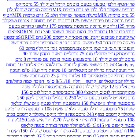
בון טבעוני בטעם בוטנים קרמל ושוקולד 55 גרם
מיקס
 ולבן 55 גרם כרמית MIX
בייגלה מצופה שוקולד לבן
בייגלה מצופה שוקולד חלב 55 גרם כרמית MIX
חטיף
עם פירות יבשים 175גר'
חטיף דגנים בתוספת אגוזים ושוקולד
חטיף גרונלה בתוספת צימוקים 175 גר'
טופי כדורים בטעם
ם
בונ' פח דמות סנטה השומר 350 גרם SORINI
מארז
ביבונצ'יק
בונ' פח משאית קריסמס 200 גרם SORINI
בובספוג
 330 מל
שק' קונפטי פי.וי.סי-סביביון מיקס צבעים
שק'
וי.סי-כד שמן מיקס צבעים
ממתק גומי מתקלף מיקס 60
י מתקלף מנגו 75 גרם
לייס בטעם כמהין שחור 90
קולד 18 גרם
צעצוע סנטה בובות עם סוכריות 8 גרם
1 קישוטי שולחן לחנוכה -כחול/זהב מיטאלי
חב' 10 כוסות
 שמח כחול/זהב מיטאלי
חב' 10 צלחות נייר ק.18 ס"מ-חנוכה
הב מיטאלי
חב' 10 צלחות נייר ק.23 ס"מ-חנוכה שמח
יטאלי
קפ' קרטון + חלון- 8/51/18 ס"מ -חנוכה שמח כחול/זהב
עוני
מארז סלסלה טסה
לוטוס קראנצ'י 380 גרם
ביסקויט קרמל לוטוס 156
לוטוס בטעם קרמל 250 גרם
גליליות וופלים לימון 250
ד איש שלג 150 גרם
סנטה וורלד סנטה,איש שלג ומלאך
סנטה וורלד סנטה קלאוס שקית 108 גרם
סנטה וורלד מיקס
 במגף 243 גרם
סנטה וורלד מיקס שוקולד קריסמס בכוס
י פינגווין 70ג'
היידי איש שלג 70ג'
היידי איש שלג 150ג'
קינדר
3xג' 45ג'
שוקולד קינדר בצורת סנטה קלאוס
קריסמיס כוכב קטן 40 ג
קינדר קריסמס שוקולד 150ג'
קינדר
בנים 75ג'
פררו קריסמס רושר כוכב 37.5 ג'
דופלו קריסמיס