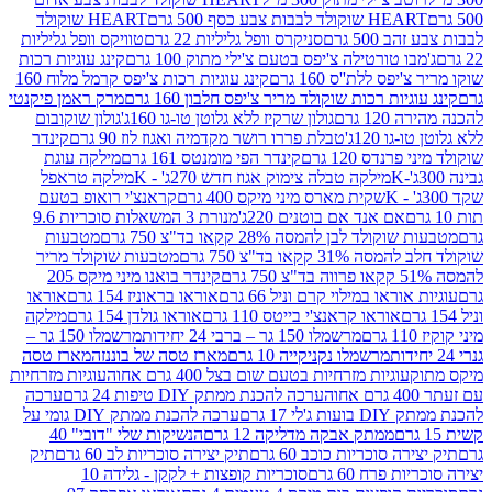
ולד לבבות צבע כסף 500 גרם
HEART שוקולד
50 גרם
סניקרס וופל גליליות 22 גרם
טוויקס וופל גליליות
ו טורטילה צ'יפס בטעם צ'ילי מתוק 100 גרם
קינג עוגיות רכות
ס ללת''ס 160 גרם
קינג עוגיות רכות צ'יפס קרמל מלוח 160
יות רכות שוקולד מריר צ'יפס חלבון 160 גרם
מרק ראמן פיקנטי
 גרם
גולון שרקיז ללא גלוטן טו-גו 160ג'
גולון שוקובום
 120ג'
טבלת פררו רושר מקדמיה ואגוז לוז 90 גרם
קינדר
נדס 120 גרם
קינדר הפי מומנטס 161 גרם
מילקה עוגת
מילקה טבלה צימוק אגוז חדש 270ג' - K
מילקה טראפל
שקית מארס מיני מיקס 400 גרם
קראנצ'י רואופ בטעם
אם אנד אם בוטנים 220ג'
מנורת 3 המשאלות סוכריות 9.6
לד לבן להמסה 28% קקאו בד"צ 750 גרם
מטבעות
 קקאו בד"צ 750 גרם
מטבעות שוקולד מריר
קינדר בואנו מיני מיקס 205
ראו במילוי קרם וניל 66 גרם
אוראו בראוניז 154 גרם
אוראו
אוראו קראנצ'י בייטס 110 גרם
אוראו גולדן 154 גרם
מילקה
מרשמלו 150 גר – ברבי 24 יחידות
מרשמלו 150 גר –
מרשמלו נקניקייה 10 גרם
מארז טסה של בוננזה
מארז טסה
עוגיות מזרחיות בטעם שום בצל 400 גרם אחוה
עוגיות מזרחיות
ערכה להכנת ממתק DIY טיפות 24 גרם
ערכה
 17 גרם
ערכה להכנת ממתק DIY גומי על
ממתק אבקה מדליקה 12 גרם
הנשיקות שלי "דובי" 40
 סוכריות כוכב 60 גרם
תיק יצירה סוכריות לב 60 גרם
תיק
פרח 60 גרם
סוכריות קופצות + לקקן - גלידה 10