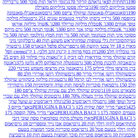
לפאי גראהם קרקר 170ג'
גומי וידאל תות סוכר 500 גר'
ברילה
לימון 190ג'
ברילה פסטו בזיליקום מוצרלה
ג'לו-פאנטונה שוקולד צ'יפס 500 גרם
סאנטאנג'לו-פאנטונה
דיי ביסתן קלינדר בטעמים שונים 251 גרם
טבלת מילקה
K
טבלת מילקה טריולד 280ג' K
שוק' מילקה אוראו
לת מילקה שוקו אנד קקס 300ג' K
גומי תנתה 500 גרם מיקס
 תות בננה
גומי תנתה 500 גר' תות חמוץ גדול
גומי תנתה 500 גר'
יות ג'לי עטופות שמחות
ראש משוגע תות 40 גרם
לקקני מיני
פרינגלס פלפל הבאנרס 158 גרם
שוק'
 200ג'
דג כסף פרווה 1 ק"ג
דג זהב חלבי- 1 ק"ג
cremo וופל
 מריר בודד
אורז לבן דביק 1 ק"ג
אצות נורי סילוור 10 דפים 25
נת סחלב 500 גרם
נסטלה קורנפלקס ללא גלוטן 375ג'
אנטון
וי בייליס 175 גרם
אנטון ברג מרציפן משמש בברנדי 220
שן אורירי מריר 80 גרם
שוקולד רושן אורירי חלב 80
ושן אורירי לבן קרמל 80 גרם
עוגיות מילקה ביסקוויט שוקולד
מארז סוכריות לעיסה תות שדה ודומדמניות 150 גרם
היידי
1ג'
טוניס שוקולד חלב עם עוגיות שוקולד צ'יפס 180
לד מריר מעולה 70% 180 גרם
טוניס שוקולד חלב עם שברי
גולון דיאג'סטיב 250ג'
גולון דיאג'סטיב ש.שועל שוק'
 קפה שקית 125 ג' PERUGINA BACI
באצ'י מיקס 3
PERUGINA
באצ'י מריר 70% קופסה 175
מארז משולב מתוק טסה
מארז טסה שובי דובי
קן רולר תות 20 גרם
יאמס אבן נייר ומספריים 18 גרם
יאמס
עם פטל 20 גרם
יאמס סוכריות סוכר חמוצות בטעם
יאמס סוכריות סוכר חמוצות בטעם תות 10 גרם
ביצת