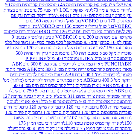
קיט קט קריסמיס סנטה 45 ג'
סמארטיס קריסמיס סנטה 50
עומד 70ג'
גונץ שוקולד LOL לוח שנה 75 גרם
בונ' זהב בצורת
תקים 170 גרם VOBRO
בונ' ירוקה בצורת עץ עם
בונ' שוק' דמויות סנטה 160 גרם
נ' שוק' גריזלי קריסמס 156 גרם VOBRO
בונ' אדומה
עץ מקרטון עם שרי 126 גרם VOBRO
בונ' בית קריסמס
 200 גרם VOBRO
10 סביבון פלסטיק צבעוני 9
טראפל בלגי מארז כסף 150ג'
טראפל בלגי
אירופה סוכריות מקל סבא בטעם מנטה 170 גרם
אירופה
סבא בטעם תות 170 גרם
מונסטר גרין זירו פחית 500
ULT
מונסטר 500 מ"ל PIPELINE
ABK
PU
לקריסמיס ידית אדומה מס' 2 300 גרם
ABK מארז מתנה
מס' 1 200 גרם
ABK מארז ממתקים לקריסמיס ידית
ABK מארז ממתקים יוקרתי לקריסמיס (מלאך) מס'
ABK מארז ממתקים גדול לקריסמיס דגם תיק מס' 4 500
קיבלר
גבינה צ'דר כתום 311 גרם
צ'יז איט קרקר גבינה צהובה 127
ולטרה תות 500 מ"ל
מונסטר 500 מ"ל ROSSI
גומי לעיסה
 גרם
בזוקה ברי 120 גרם
בזוקה מיקס 120 גרם
ג'וסי דרופ
ת טרופי 120 גרם
בזוקה טרופי 120 גרם
בזוקה פירות 120
מס כחול קריספי 107ג'
פררו רושר קריסמיס עץ אשוח
קריסמיס סנטה עומד 110ג'
הריבו דובי גומי חמוץ 175
י צ'יפס חמוץ 175ג'
בייגלה ציו מקלות תפו"א 80 גרם
בייגלה
ים 100 גרם
טרולי גומי ממולא תות 75 גרם
טרולי גומי