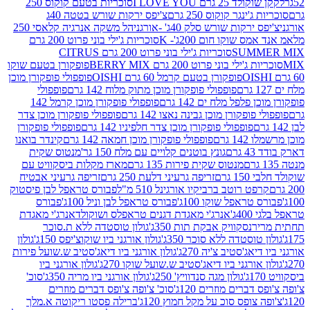
2 גרם I LOVE YOU
סוכריות בטעם קוקוס 250
ינגר קוקוס 250 גרם
צ'יפס ירקות שורש בטטה 40ג
רקות שורש סלק 40ג' -אורגני
הל משקה אנרגיה קלאסי 250
 שוקו חום 200ג'- K
סוכריות ג'ילי בוני פרוט 200 גרם
SUM
סוכריות ג'ילי בוני פרוט 200 גרם CITRUS
ילי בוני פרוט 200 גרם BERRY MIX
פופקורן בטעם שוקו
פופקורן בטעם קרמל 60 גרם OISHI
פופפולי פופקורן מוכן
פופפולי פופקורן מוכן מתוק מלוח 142 גרם
פופפולי
פלפל מלח ים 142 גרם
פופפולי פופקורן מוכן קרמל 142
ופקורן מוכן גבינה נאצו 142 גרם
פופפולי פופקורן מוכן צדר
פופפולי פופקורן מוכן צדר חלפיניו 142 גרם
פופפולי פופקורן
גרם
פופפולי פופקורן מוכן חמאה 142 גרם
קינדר בואנו
ם
גונץ בוטנים קלויים עם מלח 150 גר'
מנטוס שקית
מנטוס שקית פירות 135 גרם
מארז מקלות ביסקוויט עם
גרם
זריפה גרעיני דלעת 250 גרם
זריפה גרעיני אבטיח
ט רוטב ברביקיו אורגינל 510 מ"ל
פבורס טראפל לבן פיסטוק
טראפל שוקו 100ג'
פבורס טראפל לבן וניל 100ג'
פבורס
ג'
אנרג'י מאגדת דגנים טראפלס ושוקולד
אנרג'י מאגדת
ר
נסקוויק אבקת תות 350ג'
גולון טוסטדה ללא ת.סוכר
וסטדה ללא סוכר 350ג'
גולון אורגני ביו שוקוצ'יפס 150ג'
גולון
אג'סטיב צ'יה 270ג'
גולון אורגני ביו דיאג'סטיב ש.שועל פירות
אורגני ביו דיאג'סטיב ש.שועל שוקו 270ג'
גולון אורגני ביו
גולון מגה סנדוויץ' 250ג'
גולון אורגני ביו מריה 350ג'
סוכ'
ברים מוזרים 120ג'
סוכ' צ'ופה צ'ופס דברים מוזרים
צופס סוכ על מקל חמוץ 120ג'
ברילה פסטו ריקוטה א.מלך