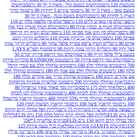
מבוקשים בטעם וניל - מארז 5 יח' 30 גרם
מבוקשים
5 יח' 30 גרם
גומי עיניים 5 יחידות 90 גרם
גומי כדור
מבוקשים בטעם בננה - מארז 5 יח' 30
ין טארט וליים 110 גרם
פרינגלס סין מלפפון מלח ים 110
חטיף פ. כמהין פירה 80 גרם
פרינגלס חטיף סטייק כבד אווז
לס סין הוט אנד ספייסי 110 גרם
פרינגלס חטיף רוז קריספי
פרינגלס סין ברביקיו סטייק 110 גרם
לייס קרקר רוטב
לייס חטיף צ'יפס סטייק פלפל שחור 90 גרם
לייס קרקר עוגת
לייס קרקר עוגת ירקות 90 גרם
חטיף תפו"א LAYS
פל חריף 90 גרם
סקיטלס גומי דרופס פירות יוגורט 50
ומי דרופס פירות 50 גרם
מנטוס RAINBOW סוכריות פירות
יס שוקולד חלב 180 גרם
טוניס שוקולד חלב עם שברי קרמל
טוניס שוקולד חלב עם אגוזי לוז 180 גרם
טוניס שוקולד חלב
 180 גרם
טוניס שוקולד מריר עם שקדים ומלח 180
וקולד וסוכריות 200 גרם
מוטי שלישיית עגבניות מרוסקות
ר חלב 175 גרם
סוכריות גומי סאוור פאץ' טרופיקל 80
וקולד חלב לובקה 400 גרם
מטבעות שוקולד לבן לובקה
ות שוקולד מריר 55% לובקה 400 גרם
גומי קראנץ' מרשמלו
י קראנץ' פיצה 100 גרם
גומי קראנץ' רצועות חמוץ 120
ס חמישיית משרוקית 75 גרם
גליליות וופל במילוי קרם קוקוס
גליליות וופל במילוי קרם קרמל מלוח 150 גרם FLIS
גליליות
קקאו 150 גרם FLIS
סניקרס שלישייה 3*50ג'
סקיטלס GIANTS סוכריות ממולאות בג'ל טעמי פירות 125
ורגר ביג 50 גרם
ריטר במילוי מרציפן 100 גרם
ריטר פרלין
ר חלב עם שברי אגוזים 100 גרם
ריטר מוס קקאו 100