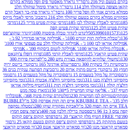
 216 גרם
ד"ר גרארד מאסטר פיס וופל ממולא בקרם
שוקולד חלב 114 גרם
ד"ר גרארד סימול שוקולד חלב
וזי לוז וופל פריך 100 גרם
ד"ר גרארד פתי-בר דאבל קרם
לא בקרם בטעם שוקולד חלב 216 גרם
בונ' מרסי לאבלי מיקס
בליז שוקולד לבן 185ג'
מרסי שקית פטיט מריר 125ג'
מרסי
ב 125ג'
מרסי שקית פטיט קפה
505399010
לינדט לינדור טבלה פיסטוק 100ג'
קינדר שוקוצ'יפס
ילקה תות יוגורט 100ג' - K
מילקה אוראו סנדוויץ' 92 ג' -
בן 100 ג' - K
מילקה שוקולד חלב עם פצפוצי אורז 100ג'
ה אוראו 100ג' K
מילקה לוטוס ביסקוף 90ג' - K
מרסי
אנץ' 125ג'
מרסי לאבליז קרמי 185ג'
פררו דופלו צ'וקנאט
 שלוקים להקפאה בצורת נחש 280 מ"ל
פרוטיז פירות 300
י בשקית 300 גרם
פרינגלס אורגינל 165 גרם
קנדי בייטס ירוק
קנדי בייטס מתוק אדום 20 גרם
ביצת הפתעה ענקית בנים 36
ל מקל בטעמים 15 גרם
סוכריה על מקל בטעמים 15 גרם
גומי
 מנגו 311ג'
גומי מקסיקני דולצ'ה אבטיח 311ג'
גומי מקסיקני
ג'
גומי מקסיקני דולצ'ה תות 311ג'
חטיף מילקה אוראו
ליאון שוקו חמישייה 5*30ג' 150ג'
מארז טסה מגש
יקס לבן חמישייה 230ג'
מלטיזרס שקית פינוק 68ג'- K
טובלרון
BUBBLE TEA אייס תה תות אפרסק 320 מ"ל
BUBBLE
אבקת נסקוויק שוקו 280ג'
נסטלה נסקפה
פסטה ברילה חלבון פנה 400ג'
צ'ופה צופס חמוץ
דפדפי קוקוס צ'יפס קוקוס
2 גרם
דפדפי קוקוס צ'יפס קוקוס בטעם קקאו 25 גרם
ווי
 מנגו 20ג'
ווי סמארט קראנצי אננס 20ג'
ווי סמארט קראנצי