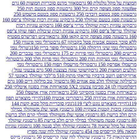
 גולגולת 90 גרם
סאוור מדנס סוכריות חמוצות 60 גרם
 מצופה קרם וניל 300 גרם
עוגת ספוג בטעם תות 250
 בטעם דובדבן 250 גרם
עוגת ספוג בטעם מישמש 250
ג בטעם שוקולד 250 גרם
קינג עוגיות רכות שוקולד צ'יפס 160
יות רכות שוקולד מריר צ'יפס 160 גרם
קינג עוגיות רכות
'יפס 160 גרם
קינג עוגיות רכות שיבולת תפוז שוקו צ'יפס
ה ספוג מצופה קרם קקאו 300 גרם
אורביט רפרשרס מסטיק
עם אבטיח פטל בקבוקון 67 גרם
טרולי גומי פינגווין 150
י שיני דרקולה 150 גרם
טרולי סופר בריין 150ג'
טרולי גומי
טרולי גומי פירות ים 175 גרם
טרולי גומי עכברים 200
י נשיקות תות 200 גרם
טרולי גומי פרות חלב 200 גרם
טרולי
150 גרם
טרולי מרשמלו תפוח 150 גרם
טרולי גומי
200 גרם
קישוטי עוגה בצנצנת 500 גרם צבעוני עגול /
טב ברבקיו טריאקי מתוק 510 מ"ל
בר שוקולד באונטי 57
ולד חלב עם אגוזים 90 גרם
שוק' טב מילקה דיים 100 גרם
יבון צבעוני 5X2 סמ
ארוחת אורז בסגנון איטלקי 250
ז בסגנון מקסיקני 250 גרם
ארוחת אורז אושפלו 250
ז מג'דרה 250 גרם
הריבו אבטיח 160ג'
היידי מוצארט תפוז
וצארט נוגט ליצ'י 119ג'
גונץ סוכריית מקל סבא קשת 144
ת קטנות בשקית 100 גרם
גונץ אנשי שלג משוקולד במילוי
85 גרם
גונץ אנשי שלג משוקולד במילוי קרם חלב ברשת
 סנטה משוקולד במילוי קרם חלב ברשת 85 גרם
גונץ שוקולד
שישיה 78 גרם
גונץ שוקולד חלב סנטה 100 גרם
גונץ עוגיות
גונץ שוקולד לוח שנה מפרץ
גרם
גונץ שוקולד לוח שנה קריסמיס 50 גרם
גונץ מיקס