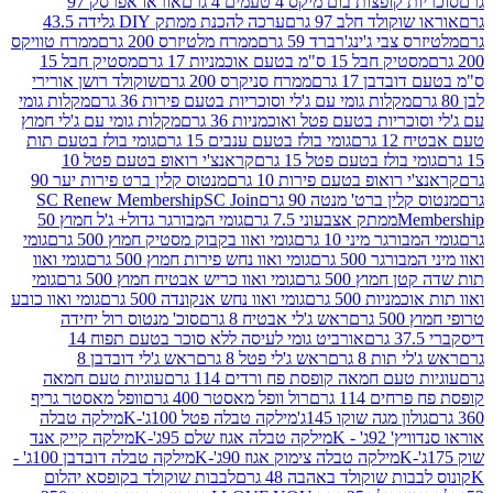
פצות בום מיקס 4 טעמים 4 גרם
אוראו אפרסק 97
ולד חלב 97 גרם
ערכה להכנת ממתק DIY גלידה 43.5
בי ג'ינג'רברד 59 גרם
ממרח מלטיזרס 200 גרם
ממרח טוויקס
בל 15 ס"מ בטעם אוכמניות 17 גרם
מסטיק חבל 15
בן 17 גרם
ממרח סניקרס 200 גרם
שוקולד רושן אורירי
מקלות גומי עם ג'לי וסוכריות בטעם פירות 36 גרם
מקלות גומי
ריות בטעם פטל ואוכמניות 36 גרם
מקלות גומי עם ג'לי חמוץ
רם
גומי בולז בטעם ענבים 15 גרם
גומי בולז בטעם תות
בולז בטעם פטל 15 גרם
קראנצ'י רואופ בטעם פטל 10
רואופ בטעם פירות 10 גרם
מנטוס קלין ברט פירות יער 90
ין ברט' מנטה 90 גרם
SC Join
SC Renew Membership
M
ממתק אצבעוני 7.5 גרם
גומי המבורגר גדול+ ג'ל חמוץ 50
גר מיני 10 גרם
גומי ואוו בקבוק מסטיק חמוץ 500 גרם
גומי
גר 500 גרם
גומי ואוו נחש פירות חמוץ 500 גרם
גומי ואוו
מוץ 500 גרם
גומי ואוו כריש אבטיח חמוץ 500 גרם
גומי
ות 500 גרם
גומי ואוו נחש אנקונדה 500 גרם
גומי ואוו כובע
רם
ראש ג'לי אבטיח 8 גרם
סוכ' מנטוס רול יחידה
אורביט גומי לעיסה ללא סוכר בטעם תפוח 14
תות 8 גרם
ראש ג'לי פטל 8 גרם
ראש ג'לי דובדבן 8
עם חמאה קופסת פח ורדים 114 גרם
עוגיות טעם חמאה
 114 גרם
רול וופל מאסטר 400 גרם
וופל מאסטר גריף
ון מגה שוקו 145ג'
מילקה טבלה פטל 100ג'-K
מילקה טבלה
ג' - K
מילקה טבלה אגוז שלם 95ג'-K
מילקה קייק אנד
מילקה טבלה צימוק אגוז 90ג'-K
מילקה טבלה דובדבן 100ג' -
ת שוקולד באהבה 48 גרם
לבבות שוקולד בקופסא יהלום