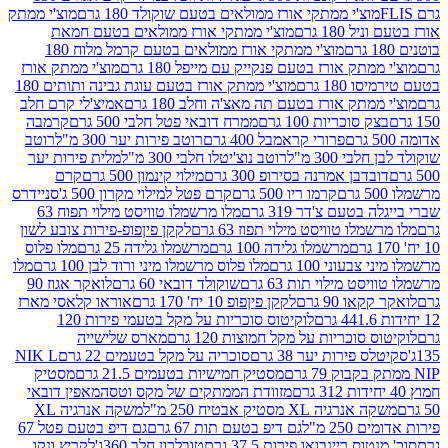
וצ'י ממתקי אורז ממולאים בטעם שוקולד 180 גרם
מוצ'י ממתק
180 גרם
מוצ'י ממתקי אורז ממולאים בטעם חמאת
מוצ'י ממתקי אורז ממולאים בטעם קרמל מלוח 180
תק אורז בטעם פנקייק עם מייפל 180 גרם
מוצ'י ממתק אורז
18 גרם
מוצ'י ממתק אורז בטעם עוגת גבינה ותותים 180
תק אורז בטעם תה מאצ'ה וחלב 180 גרם
אמיצ'לי קרם חלב
סוכריות 100 גרם
ממרח דובאי פטל חלבי 500 גרם
קרמבה
פרורי קראמבל 400 גרם
רוטב פירות יער 300 מ"ל
רוטב
 300 מ"ל
רוטב נוצ'יטלו חלבי 300 מ"ל
מלית פירות יער
דבן אמרנה בסירופ 300 גרם
מילוי קינמון 500 גרם
קרם
קרמו ריו 500 גרם
קרם פטל למילוי מקרון 500 ג'
סניידרס
טעם צ'דר 319 גרם
מלו מרשמלו טוויסט מילוי תפוח 63
לו טוויסט מילוי תפוז 63 גרם
לקקן פיןפופ-פירות צובע לשון
מרשמלו גלידה 100 גרם
מרשמלו גלידה 25 גרם
מלו פלוס
עוני 100 גרם
מלו פלוס מרשמלו מיני ורוד לבן 100 גרם
מלו
 מילוי תות 63 גרם
שוקולד דובאי 60 גרם
לואקר אגוז 90
ו 90 גרם
לקקן פיןפופ 10 יח' 170 גרם
אוראו קלאסי מארז
לוקיטוס סוכריות על מקל בטעמי פירות 120
סוכריות על מקל חמוצות 120 גרם
מארס שלישייה
פירות יער 38 גרם
סוכריה על מקל בטעמים 22 גרם
NIK L
מסטיק חמישיות בטעמים 21.5 גרם
מסטיק
מזוודת הממתקים של מקס וטסה
מאפין דובאי
יה XL מסטיק אבטיח 250 מ"ל
משקה אנרגיה XL
2 מ"ל
גם דיפ בטעם תות 67 גרם
גם דיפ בטעם פטל 67
ס ריינבואו פירות 37.5 גרם
טובלרון חלב 360ג'
לקריץ ונקו