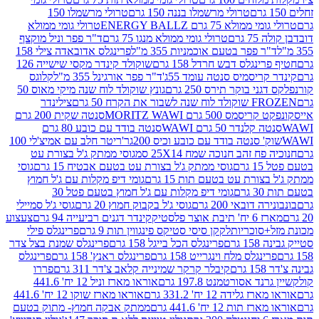
טרולי מרשמלו בננה 150 גרם
טרולי מרשמלו 150
לא 75 גרם ENERGY BALLZ
טרולי גומי ממולא
גרם
טרולי גומי ממולא מנגו 75 גרם
ד"ר פפר וניל מוקצף
 פפר בטעם אוכמניות 355 מ"ל
פרינגלס אדובאדה צילי 158
נגלס דבש חרדל 158 גרם
שוקולד קינדר מקסי שישייה 126
ריסמיס סנטה עומד 55ג'
ד"ר פפר אורגינל 355 מ"ל
קלוגס
 בוקר תירס 250 גרם
גונץ שוקולד לוח שנה מיקי מאוס 50
 את הקרח 50 גרם
צילינדר
50 גרם MORITZ WAWI
סנטה שקית 200 גרם
לנדר 50 גרם WAWI
סנטה בודד עם כובע 80 גרם
 סנטה בודד עם כובע וכיס 200גר'
ריטר חלב עם אמיצ'לי 100
 זהב חנוכה שמח 25X14 סמ
גוסי ממתק ג'ל בצורת עט
ם
גוסי ממתק ג'ל בצורת עט בטעם אבטיח 15 גרם
גוסי
ורת עט בטעם תות 15 גרם
גומי דיפ מקלות עם ג'ל חמוץ
ם
גומי דיפ מקלות עם ג'ל חמוץ בטעם פטל 30
דובאי 200 גרם
גוסי ג'ל בקבוק חמוץ 20 גרם
גוסי ג'ל סמיילי
וצר פלסטיק
קינדר דגנים רביעייה 94 גרם
צעצוע
סוכריות
לקקן סיסי סטיקס פינגווין תות 9 גרם
פרינגלס פילי
רם
פרינגלס הכל בייגל 158 גרם
פרינגלס שמנת בצל צדר
נגלס מלח וינגרייט 158 גרם
פרינגלס ראנץ' 158 גרם
פרינגלס
קיבלר קרקר שמינייה קלאב צ'דר 311 גרם
פררו
אסורטמנט 197.8 גרם
אוראו מארז וניל 12 יח' 441.6
ידה 12 יח' 331.2 גרם
אוראו מארז שוקו 12 יח' 441.6
ת 12 יח' 441.6 גרם
ממתק אבקה חמוץ- מתוק בטעם