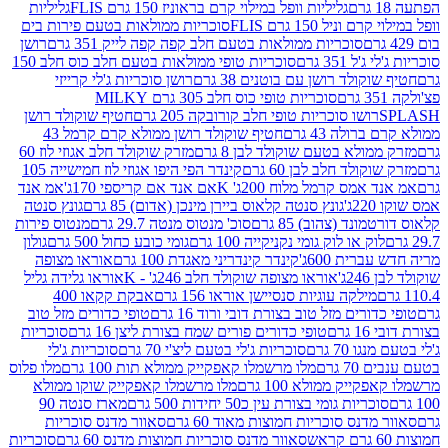
גליליות וופל במילוי קרם בראוניז 150 גרם FLIS
גליליות
יל 150 גרם FLIS
סוכריות ממולאות בטעם פירות בים
סוכריות ממולאות בטעם חלב קפה קפה לייק 351 גרם
רושן
351 גרם
סוכריות טופי ממולאות בטעם חלב כוס חלב 150
ולד רושן עם בוטנים 38 גרם
רושן סוכריות ג'לי קרייזי
סוכריות טופי כוס חלב 305 גרם MILKY
ושו סוכריות טופי חלב קורובקה 205 גרם
חטיף שוקולד רושן
לה 43 גרם
חטיף שוקולד רושן ממולא קרם קרמל 43
ולא בטעם שוקולד לבן 8 גרם
מזרק שוקולד חלב אגוזי לוז 60
לד חלב לבן 60 גרם
קינדר הפי היפו אגוזי לוז חמישייה 105
מס קרמל מלוח 200ג' K
אם אנד אם קריספי 170ג'
אמ אנד
גונץ סנטה קלאוס ביירן מינכן (אדום) 85 גרם
גונץ סנטה
ד (צהוב) 85 גרם
סוכ' מנטוס מנטה 29.7 גרם
מנטוס פירות
ק או לוק גומי נקניקייה 100 גרם
גומי כובע כחול 500 גרם
גולון
ית 600ג'
קינדר קינדריני מאגדת 100 גרם
אוראו מצופה
'
אוראו מצופה שוקולד חלב 246ג' - K
אוראו גלידה גליל
ילקה עוגיות סנסיישן אוראו 156 גרם
אבקת קקאו 400
רים מזל טוב בצורת דובי ורוד 16 גרם
טופי כדורים מזל טוב
ם
טופי כדורים פורים שמח בצורת ליצן 16 גרם
סוכריות
70 גרם
סוכריות ג'לי בטעם ליצ'י 70 גרם
סוכריות ג'לי
גרם
מלו מרשמלו קאפקייק ממולא תות 100 גרם
מלו פלוס
יק ממולא 100 גרם
מלו מרשמלו קאפקייק שוקו ממולא
יות גומי בצורת עין כ50 יחידות 500 גרם
מארז סנטה 90
נס סוכריות חמוצות מאוד 60 גרם
סאוור מדנס סוכריות
סאוור מדנס סוכריות חמוצות מדנס 60 גרם
סוכריות