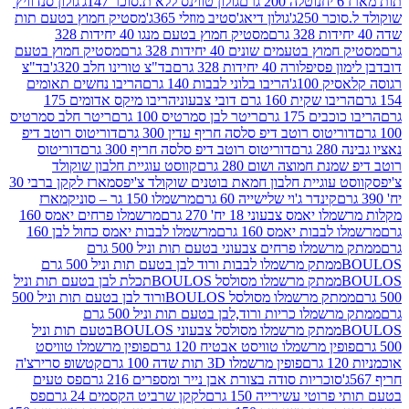
נוטלה 200 גרם
גולון טווינס ללא ת.סוכר 147ג'
גולון סנדוויץ'
250ג'
גולון דיאג'סטיב מוזלי 365ג'
מסטיק חמוץ בטעם תות
מסטיק חמוץ בטעם מנגו 40 יחידות 328
 בטעמים שונים 40 יחידות 328 גרם
מסטיק חמוץ בטעם
רה 40 יחידות 328 גרם
בד"צ טורינו חלב 320ג'
בד"צ
100ג'
הריבו בלוני לבבות 140 גרם
הריבו נחשים תאומים
שקית 160 גרם דובי צבעוני
הריבו מיקס אדומים 175
ים 175 גרם
ריטר לבן סמרטיס 100 גרם
ריטר חלב סמרטיס
יטוס רוטב דיפ סלסה חריף עדין 300 גרם
דוריטוס רוטב דיפ
ם
דוריטוס רוטב דיפ סלסה חריף 300 גרם
דוריטוס
ת חמוצה ושום 280 גרם
קווסט עוגיית חלבון שוקולד
 עוגיית חלבון חמאת בוטנים שוקולד צ'יפס
מארז לקקן ברבי 30
קינדר ג'וי שלישייה 60 גרם
מרשמלו 150 גר – סוניק
מארז
מס צבעוני 18 יח' 270 גרם
מרשמלו פרחים יאמס 160
בבות יאמס 160 גרם
מרשמלו לבבות יאמס כחול לבן 160
ממתק מרשמלו פרחים צבעוני בטעם תות וניל 500 גרם
ממתק מרשמלו לבבות ורוד לבן בטעם תות וניל 500 גרם
ממתק מרשמלו מסולסל BOULOSתכלת לבן בטעם תות וניל
ממתק מרשמלו מסולסל BOULOSורוד לבן בטעם תות וניל 500
ממתק מרשמלו כריות ורוד,לבן בטעם תות וניל 500 גרם
ממתק מרשמלו מסולסל צבעוני BOULOSבטעם תות וניל
ין מרשמלו טוויסט אבטיח 120 גרם
פופין מרשמלו טוויסט
פופין מרשמלו 3D תות שדה 100 גרם
קטשופ סרירצ'ה
סוכריות סודה בצורת אבן נייר ומספרים 216 גרם
פס טעים
טי עשירייה 150 גרם
לקקן שרביט הקסמים 24 גרם
פס