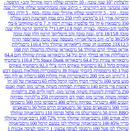
מרכז שולחן רימון אקרילי זהב+ הדפסה -
ר זהב דקורטיבי + כיתוב שנה טובה
קישוטי שולחן אקרילי שנה
יח'
קישוטי שולחן אקרילי שנה טובה -כסף - 5 יח'
דג כסף
 ס"מ
דבש לחיץ 250 גרם עמק חפר
עוגת דבש עוגל'ה
טיק בצורת רימון ק. 7 ס"מ-שקוף
חב' 6 כלי
 -בצורת תפוח 12.8*13.8*7 ס"מ
קופ' קרטון חלון שנה
קפ' קרטון חלון שנה טובה
אגרת+ מעטפה שנה טובה שופר/ספר תורה
מגנט חג שמח 5*9
אוראו שוקולד גליל 110.4 גרם
גלילות
קרם שוקולד 54 גרם
אוראו שוקולה מרשמלו תות 168
ראו במילוי קרם וניל 54 גרם
אוראו עוגיות שוקולד חום 64.4
ת וניל 64.4 גרם
אוראו Space Dunk גליל 110.4 גרם
חטיף
גרם
חטיף טאקיס דרגון צ'ילי 92.3 גרם
חטיף טאקיס
ממתק בקבוקי שעווה 39 גרם
סוכריות ממולאות בטעם דבש
יני 200 גרם
איטריות אורז מקלות 600 גרם
לוק או לוק גומי
טודיי חטיף חלבון קרמל מלוח 65 גרם
מארז של 10 יח'
ס 140 גרם
פחית תפוחחה משקה אורגני מוגז תפוח ואננס
ת לימוננדה משקה אורגני מוגז- לימון וליים 250 מ"ל
פחית
אורגני מוגז תפוזי דם ודומדמניות 250 מ"ל
גרגרי טפיוקה
גרגרי טפיוקה גדולים 400 גרם
מיסו כהה 500 גרם
מיסו
נאצ'וס טבעי 50 גרם
נאצ'וס תירס כחול 50 גרם
נאצ'וס
פרינגלס סין פלפל ופרמזן 110 גרם
ביאנקה שוקולד
ם
ביאנקה שוקולד מריר 72% 100 גרם
ביאנקה שוקולד
ביאנקה שוקולד לבן בטעם קרמל 100 גרם
ביאנקה
100 גרם
גומי לעיסה צבעוני 1 ק"ג
גומי לעיסה אבטיח 1