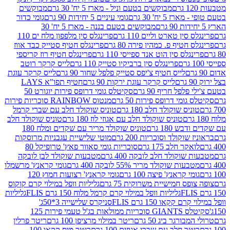
מבוקשים בטעם וניל - מארז 5 יח' 30 גרם
מבוקשים
5 יח' 30 גרם
גומי עיניים 5 יחידות 90 גרם
גומי כדור
מבוקשים בטעם בננה - מארז 5 יח' 30
ין טארט וליים 110 גרם
פרינגלס סין מלפפון מלח ים 110
חטיף פ. כמהין פירה 80 גרם
פרינגלס חטיף סטייק כבד אווז
לס סין הוט אנד ספייסי 110 גרם
פרינגלס חטיף רוז קריספי
פרינגלס סין ברביקיו סטייק 110 גרם
לייס קרקר רוטב
לייס חטיף צ'יפס סטייק פלפל שחור 90 גרם
לייס קרקר עוגת
לייס קרקר עוגת ירקות 90 גרם
חטיף תפו"א LAYS
פל חריף 90 גרם
סקיטלס גומי דרופס פירות יוגורט 50
ומי דרופס פירות 50 גרם
מנטוס RAINBOW סוכריות פירות
יס שוקולד חלב 180 גרם
טוניס שוקולד חלב עם שברי קרמל
טוניס שוקולד חלב עם אגוזי לוז 180 גרם
טוניס שוקולד חלב
 180 גרם
טוניס שוקולד מריר עם שקדים ומלח 180
וקולד וסוכריות 200 גרם
מוטי שלישיית עגבניות מרוסקות
ר חלב 175 גרם
סוכריות גומי סאוור פאץ' טרופיקל 80
וקולד חלב לובקה 400 גרם
מטבעות שוקולד לבן לובקה
ות שוקולד מריר 55% לובקה 400 גרם
גומי קראנץ' מרשמלו
י קראנץ' פיצה 100 גרם
גומי קראנץ' רצועות חמוץ 120
ס חמישיית משרוקית 75 גרם
גליליות וופל במילוי קרם קוקוס
גליליות וופל במילוי קרם קרמל מלוח 150 גרם FLIS
גליליות
קקאו 150 גרם FLIS
סניקרס שלישייה 3*50ג'
סקיטלס GIANTS סוכריות ממולאות בג'ל טעמי פירות 125
ורגר ביג 50 גרם
ריטר במילוי מרציפן 100 גרם
ריטר פרלין
ר חלב עם שברי אגוזים 100 גרם
ריטר מוס קקאו 100