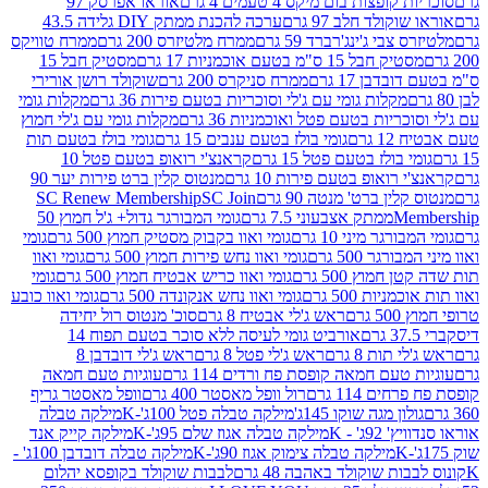
פצות בום מיקס 4 טעמים 4 גרם
אוראו אפרסק 97
ולד חלב 97 גרם
ערכה להכנת ממתק DIY גלידה 43.5
בי ג'ינג'רברד 59 גרם
ממרח מלטיזרס 200 גרם
ממרח טוויקס
בל 15 ס"מ בטעם אוכמניות 17 גרם
מסטיק חבל 15
בן 17 גרם
ממרח סניקרס 200 גרם
שוקולד רושן אורירי
מקלות גומי עם ג'לי וסוכריות בטעם פירות 36 גרם
מקלות גומי
ריות בטעם פטל ואוכמניות 36 גרם
מקלות גומי עם ג'לי חמוץ
רם
גומי בולז בטעם ענבים 15 גרם
גומי בולז בטעם תות
בולז בטעם פטל 15 גרם
קראנצ'י רואופ בטעם פטל 10
רואופ בטעם פירות 10 גרם
מנטוס קלין ברט פירות יער 90
ין ברט' מנטה 90 גרם
SC Join
SC Renew Membership
M
ממתק אצבעוני 7.5 גרם
גומי המבורגר גדול+ ג'ל חמוץ 50
גר מיני 10 גרם
גומי ואוו בקבוק מסטיק חמוץ 500 גרם
גומי
גר 500 גרם
גומי ואוו נחש פירות חמוץ 500 גרם
גומי ואוו
מוץ 500 גרם
גומי ואוו כריש אבטיח חמוץ 500 גרם
גומי
ות 500 גרם
גומי ואוו נחש אנקונדה 500 גרם
גומי ואוו כובע
רם
ראש ג'לי אבטיח 8 גרם
סוכ' מנטוס רול יחידה
אורביט גומי לעיסה ללא סוכר בטעם תפוח 14
תות 8 גרם
ראש ג'לי פטל 8 גרם
ראש ג'לי דובדבן 8
עם חמאה קופסת פח ורדים 114 גרם
עוגיות טעם חמאה
 114 גרם
רול וופל מאסטר 400 גרם
וופל מאסטר גריף
ון מגה שוקו 145ג'
מילקה טבלה פטל 100ג'-K
מילקה טבלה
ג' - K
מילקה טבלה אגוז שלם 95ג'-K
מילקה קייק אנד
מילקה טבלה צימוק אגוז 90ג'-K
מילקה טבלה דובדבן 100ג' -
ת שוקולד באהבה 48 גרם
לבבות שוקולד בקופסא יהלום