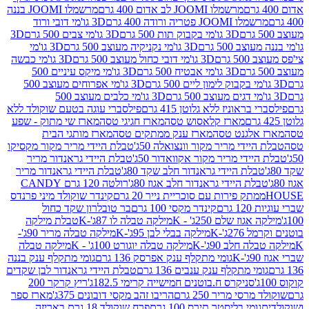
מרשמלו JOOMI לב אדום 400 גרם
מרשמלו JOOMI בננה
JOOM פטריה ורודה 400 גרם
3D גו'מי דובי ורוד
3D גו'מי בקבוק תות 500 גרם
3D גו'מי צבים 500 גרם
3D
 500 גרם
3D גו'מי נקניקיה מעוצב 500 גרם
3D גו'מי
גרם
3D גו'מי דובי כחול מעוצב 500 גרם
3D גו'מי כבשה
3D גו'מי אבטיח 500 גרם
3D גו'מי מיקס עיניים 500
3D גו'מי אפרוחים מעוצב 500
3D גו'מי כלבים מעוצב 500
ראוניז ללא גלוטן 415 גרם
פילסברי עוגה בטעם שוקולד ללא
מארז קלאסוש טסה
מארז חגיגי טסה
מארז שי מתוק - שפע
אלגנט טסה
מארז ענק ממתקים טסה
מארז מותגי הבית
ידי מריר מקור וונצואלה 50ג'
טבלת היידי מריר מקור מקסיקו
ידי מריר מקור אקוואדור 50ג'
טבלת היידי גראנדור מריר
לת היידי גראנדור חלב שקד 80ג'
טבלת היידי גראנדור מריר
ת היידי גראנדור חלב אגוז 80ג'
רולטה 120 גרם CANDY
תק פירות עם סוכריית נייר 20 גרם
קינדר שוקולד מיני פרנדס
רם
קינדר מקסי 100 גרם
בר טובלרון שקד כחול
וז שלם 250ג' - K
מילקה טבלה לו 87ג'-K
טבלת מילקה
2ג'-K
מילקה בבלי לבן 95ג'-K
מילקה טבלה מריר 90ג'-
חלב 90ג'-K
מילקה טבלה יוגורט 100ג' - K
מילקה טבלה
גומי מתקלף ענק אפרסק 136 גרם
גומי מתקלף ענק בננה
י מתקלף ענק ענבים 136 גרם
טבלת היידי גראנדור לבן שקדים
סניקרס ח.בוטנים חמישייה קרימי 182.5ג'
ריץ קרקר 200
סי מריר 250 גרם
הריבו זהב מקסי דובונים 375ג'
מארז ספר
ומי בליסטר תירס 100 גרם
פרח שוקולד 18 גרם באריזה