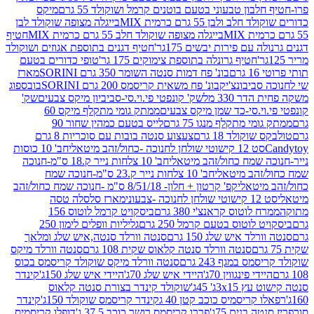
בון טבעוני בטעם בוטנים קרמל ושוקולד 55 גרם
מיקס
 ולבן 55 גרם כרמית MIX
בייגלה מצופה שוקולד לבן
בייגלה מצופה שוקולד חלב 55 גרם כרמית MIX
חטיף
עם פירות יבשים 175גר'
חטיף דגנים בתוספת אגוזים ושוקולד
חטיף גרונלה בתוספת צימוקים 175 גר'
טופי כדורים בטעם
ם
בונ' פח דמות סנטה השומר 350 גרם SORINI
מארז
ביבונצ'יק
בונ' פח משאית קריסמס 200 גרם SORINI
בובספוג
 330 מל
שק' קונפטי פי.וי.סי-סביביון מיקס צבעים
שק'
וי.סי-כד שמן מיקס צבעים
ממתק גומי מתקלף מיקס 60
י מתקלף מנגו 75 גרם
לייס בטעם כמהין שחור 90
קולד 18 גרם
צעצוע סנטה בובות עם סוכריות 8 גרם
1 קישוטי שולחן לחנוכה -כחול/זהב מיטאלי
חב' 10 כוסות
 שמח כחול/זהב מיטאלי
חב' 10 צלחות נייר ק.18 ס"מ-חנוכה
הב מיטאלי
חב' 10 צלחות נייר ק.23 ס"מ-חנוכה שמח
יטאלי
קפ' קרטון + חלון- 8/51/18 ס"מ -חנוכה שמח כחול/זהב
עוני
מארז סלסלה טסה
לוטוס קראנצ'י 380 גרם
ביסקויט קרמל לוטוס 156
לוטוס בטעם קרמל 250 גרם
גליליות וופלים לימון 250
ד איש שלג 150 גרם
סנטה וורלד סנטה,איש שלג ומלאך
סנטה וורלד סנטה קלאוס שקית 108 גרם
סנטה וורלד מיקס
 במגף 243 גרם
סנטה וורלד מיקס שוקולד קריסמס בכוס
י פינגווין 70ג'
היידי איש שלג 70ג'
היידי איש שלג 150ג'
קינדר
3xג' 45ג'
שוקולד קינדר בצורת סנטה קלאוס
קריסמיס כוכב קטן 40 ג
קינדר קריסמס שוקולד 150ג'
קינדר
בנים 75ג'
פררו קריסמס רושר כוכב 37.5 ג'
דופלו קריסמיס