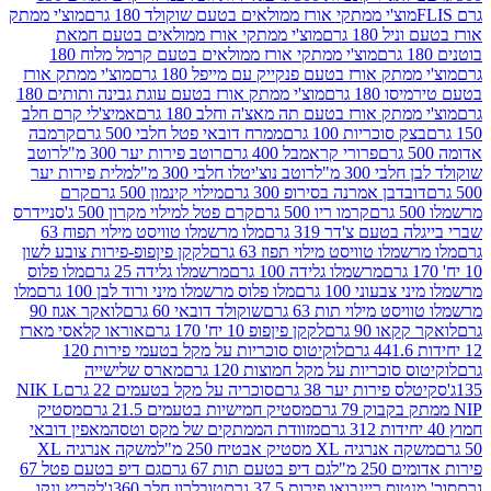
וצ'י ממתקי אורז ממולאים בטעם שוקולד 180 גרם
מוצ'י ממתק
180 גרם
מוצ'י ממתקי אורז ממולאים בטעם חמאת
מוצ'י ממתקי אורז ממולאים בטעם קרמל מלוח 180
תק אורז בטעם פנקייק עם מייפל 180 גרם
מוצ'י ממתק אורז
18 גרם
מוצ'י ממתק אורז בטעם עוגת גבינה ותותים 180
תק אורז בטעם תה מאצ'ה וחלב 180 גרם
אמיצ'לי קרם חלב
סוכריות 100 גרם
ממרח דובאי פטל חלבי 500 גרם
קרמבה
פרורי קראמבל 400 גרם
רוטב פירות יער 300 מ"ל
רוטב
 300 מ"ל
רוטב נוצ'יטלו חלבי 300 מ"ל
מלית פירות יער
דבן אמרנה בסירופ 300 גרם
מילוי קינמון 500 גרם
קרם
קרמו ריו 500 גרם
קרם פטל למילוי מקרון 500 ג'
סניידרס
טעם צ'דר 319 גרם
מלו מרשמלו טוויסט מילוי תפוח 63
לו טוויסט מילוי תפוז 63 גרם
לקקן פיןפופ-פירות צובע לשון
מרשמלו גלידה 100 גרם
מרשמלו גלידה 25 גרם
מלו פלוס
עוני 100 גרם
מלו פלוס מרשמלו מיני ורוד לבן 100 גרם
מלו
 מילוי תות 63 גרם
שוקולד דובאי 60 גרם
לואקר אגוז 90
ו 90 גרם
לקקן פיןפופ 10 יח' 170 גרם
אוראו קלאסי מארז
לוקיטוס סוכריות על מקל בטעמי פירות 120
סוכריות על מקל חמוצות 120 גרם
מארס שלישייה
פירות יער 38 גרם
סוכריה על מקל בטעמים 22 גרם
NIK L
מסטיק חמישיות בטעמים 21.5 גרם
מסטיק
מזוודת הממתקים של מקס וטסה
מאפין דובאי
יה XL מסטיק אבטיח 250 מ"ל
משקה אנרגיה XL
2 מ"ל
גם דיפ בטעם תות 67 גרם
גם דיפ בטעם פטל 67
ס ריינבואו פירות 37.5 גרם
טובלרון חלב 360ג'
לקריץ ונקו