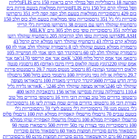
גליליות וופל במילוי קרם בראוניז 150 גרם FLIS
גליליות
יל 150 גרם FLIS
סוכריות ממולאות בטעם פירות בים
סוכריות ממולאות בטעם חלב קפה קפה לייק 351 גרם
רושן
351 גרם
סוכריות טופי ממולאות בטעם חלב כוס חלב 150
ולד רושן עם בוטנים 38 גרם
רושן סוכריות ג'לי קרייזי
סוכריות טופי כוס חלב 305 גרם MILKY
ושו סוכריות טופי חלב קורובקה 205 גרם
חטיף שוקולד רושן
לה 43 גרם
חטיף שוקולד רושן ממולא קרם קרמל 43
ולא בטעם שוקולד לבן 8 גרם
מזרק שוקולד חלב אגוזי לוז 60
לד חלב לבן 60 גרם
קינדר הפי היפו אגוזי לוז חמישייה 105
מס קרמל מלוח 200ג' K
אם אנד אם קריספי 170ג'
אמ אנד
גונץ סנטה קלאוס ביירן מינכן (אדום) 85 גרם
גונץ סנטה
ד (צהוב) 85 גרם
סוכ' מנטוס מנטה 29.7 גרם
מנטוס פירות
ק או לוק גומי נקניקייה 100 גרם
גומי כובע כחול 500 גרם
גולון
ית 600ג'
קינדר קינדריני מאגדת 100 גרם
אוראו מצופה
'
אוראו מצופה שוקולד חלב 246ג' - K
אוראו גלידה גליל
ילקה עוגיות סנסיישן אוראו 156 גרם
אבקת קקאו 400
רים מזל טוב בצורת דובי ורוד 16 גרם
טופי כדורים מזל טוב
ם
טופי כדורים פורים שמח בצורת ליצן 16 גרם
סוכריות
70 גרם
סוכריות ג'לי בטעם ליצ'י 70 גרם
סוכריות ג'לי
גרם
מלו מרשמלו קאפקייק ממולא תות 100 גרם
מלו פלוס
יק ממולא 100 גרם
מלו מרשמלו קאפקייק שוקו ממולא
יות גומי בצורת עין כ50 יחידות 500 גרם
מארז סנטה 90
נס סוכריות חמוצות מאוד 60 גרם
סאוור מדנס סוכריות
סאוור מדנס סוכריות חמוצות מדנס 60 גרם
סוכריות