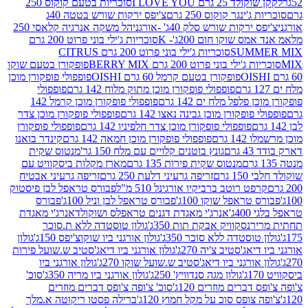
2 גרם I LOVE YOU
סוכריות בטעם קוקוס 250
ינגר קוקוס 250 גרם
צ'יפס ירקות שורש בטטה 40ג
רקות שורש סלק 40ג' -אורגני
הל משקה אנרגיה קלאסי 250
 שוקו חום 200ג'- K
סוכריות ג'ילי בוני פרוט 200 גרם
SUM
סוכריות ג'ילי בוני פרוט 200 גרם CITRUS
ילי בוני פרוט 200 גרם BERRY MIX
פופקורן בטעם שוקו
פופקורן בטעם קרמל 60 גרם OISHI
פופפולי פופקורן מוכן
פופפולי פופקורן מוכן מתוק מלוח 142 גרם
פופפולי
פלפל מלח ים 142 גרם
פופפולי פופקורן מוכן קרמל 142
ופקורן מוכן גבינה נאצו 142 גרם
פופפולי פופקורן מוכן צדר
פופפולי פופקורן מוכן צדר חלפיניו 142 גרם
פופפולי פופקורן
גרם
פופפולי פופקורן מוכן חמאה 142 גרם
קינדר בואנו
ם
גונץ בוטנים קלויים עם מלח 150 גר'
מנטוס שקית
מנטוס שקית פירות 135 גרם
מארז מקלות ביסקוויט עם
גרם
זריפה גרעיני דלעת 250 גרם
זריפה גרעיני אבטיח
ט רוטב ברביקיו אורגינל 510 מ"ל
פבורס טראפל לבן פיסטוק
טראפל שוקו 100ג'
פבורס טראפל לבן וניל 100ג'
פבורס
ג'
אנרג'י מאגדת דגנים טראפלס ושוקולד
אנרג'י מאגדת
ר
נסקוויק אבקת תות 350ג'
גולון טוסטדה ללא ת.סוכר
וסטדה ללא סוכר 350ג'
גולון אורגני ביו שוקוצ'יפס 150ג'
גולון
אג'סטיב צ'יה 270ג'
גולון אורגני ביו דיאג'סטיב ש.שועל פירות
אורגני ביו דיאג'סטיב ש.שועל שוקו 270ג'
גולון אורגני ביו
גולון מגה סנדוויץ' 250ג'
גולון אורגני ביו מריה 350ג'
סוכ'
ברים מוזרים 120ג'
סוכ' צ'ופה צ'ופס דברים מוזרים
צופס סוכ על מקל חמוץ 120ג'
ברילה פסטו ריקוטה א.מלך