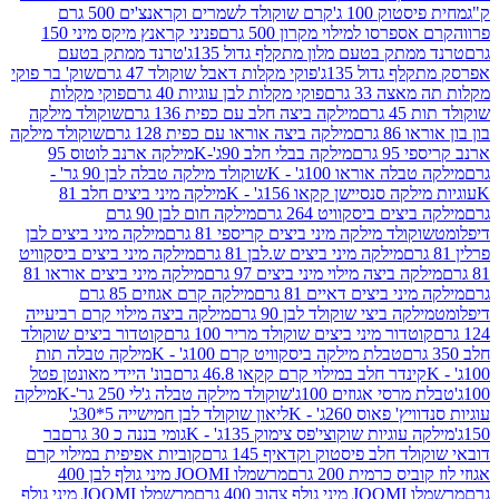
ק 100 ג'
קרם שוקולד לשמרים וקראנצ'ים 500 גרם
רסו למילוי מקרון 500 גרם
פניני קראנץ מיקס מיני 150
תק בטעם מלון מתקלף גדול 135ג'
טרנד ממתק בטעם
גדול 135ג'
פוקי מקלות דאבל שוקולד 47 גרם
שוק' בר פוקי
 33 גרם
פוקי מקלות לבן עוגיות 40 גרם
פוקי מקלות
רם
מילקה ביצה חלב עם כפית 136 גרם
שוקולד מילקה
 גרם
מילקה ביצה אוראו עם כפית 128 גרם
שוקולד מילקה
גרם
מילקה בבלי חלב 90ג'-K
מילקה ארנב לוטוס 95
ה אוראו 100ג' - K
שוקולד מילקה טבלה לבן 90 גר' -
ה סנסיישן קקאו 156ג' - K
מילקה מיני ביצים חלב 81
ים ביסקוויט 264 גרם
מילקה חום לבן 90 גרם
ולד מילקה מיני ביצים קריספי 81 גרם
מילקה מיני ביצים לבן
מילקה מיני ביצים ש.לבן 81 גרם
מילקה מיני ביצים ביסקוויט
 ביצה מילוי מיני ביצים 97 גרם
מילקה מיני ביצים אוראו 81
י ביצים דאיים 81 גרם
מילקה קרם אגוזים 85 גרם
קה ביצי שוקולד לבן 90 גרם
מילקה ביצה מילוי קרם רביעייה
דור מיני ביצים שוקולד מריר 100 גרם
קוטדור ביצים שוקולד
טבלת מילקה ביסקוויט קרם 100ג' - K
מילקה טבלה תות
נדר חלב במילוי קרם קקאו 46.8 גרם
בונ' היידי מאונטן פטל
סי אגוזים 100ג'
שוקולד מילקה טבלה ג'לי 250 גר'-K
מילקה
פאוס 260ג' - K
ליאון שוקולד לבן חמישייה 5*30ג'
וגיות שוקוצי'פס צימוק 135ג' - K
גומי בננה כ 30 גרם
בר
 חלב פיסטוק וקדאיף 145 גרם
קוביות אפיפית במילוי קרם
 כרמית 200 גרם
מרשמלו JOOMI מיני גולף לבן 400
400 גרם
מרשמלו JOOMI מיני גולף