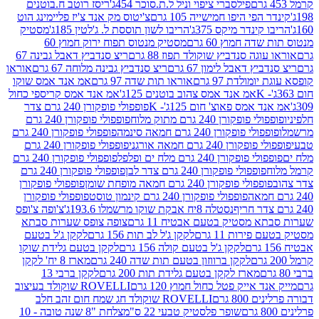
פילסברי ציפוי וניל ל.ת.סוכר 454ג'
ריסז רוטב ח.בוטנים
פי היפו חמישייה 105 גרם
צ'יטוס מק אנד צ'יז פליימינג הוט
ינדר מיקס 375ג'
הריבו לשון תוססת ל. ג'לטין 185ג'
מסטיק
ה חמוץ 60 גרם
מסטיק מנטוס תפוח ירוק חמוץ 60
גה סנדביץ שוקולד תפוז 88 גרם
ריצ סנדביץ דאבל גבינה 67
ץ דאבל לימון 67 גרם
ריצ סנדביץ גבינה מלוחה 67 גרם
אוראו
מולדת 97 גרם
אוראו תות שדה 97 גרם
אמ אנד אמס שוקו
אמ אנד אמס צהוב בוטנים 125ג'
אמ אנד אמס קריספי כחול
אמס פאוצ' חום 125ג'- K
פופפולי פופקורן 240 גרם צדר
פופקורן 240 גרם מתוק מלוח
פופפולי פופקורן 240 גרם
י פופקורן 240 גרם חמאה סינמה
פופפולי פופקורן 240 גרם
רן 240 גרם חמאה אורגני
פופפולי פופקורן 240 גרם
פופקורן 240 גרם מלח ים ופלפל
פופפולי פופקורן 240 גרם
פופפולי פופקורן 240 גרם צדר לבן
פופפולי פופקורן 240 גרם
פולי פופקורן 240 גרם חמאה מופחת שומן
פופפולי פופקורן
פופפולי פופקורן 240 גרם קינמון טוסט
פופפולי פופקורן
נסטלה 8יח אבקת שוקו מרשמלו 193.6ג'
צ'ופה צ'ופס
 מסטיק בטעם אבטיח 11 גרם
צופה צופס שערות סבתא
ירות 11 גרם
לקקן ג'ל לב תות 156 גרם
לקקן ג'ל בטעם
לקקן ג'ל בטעם קולה 156 גרם
לקקן בטעם גלידת שוקו
לקקן ברווזון בטעם תות שדה 240 גרם
מארז 8 יח' לקקן
מארז לקקן בטעם גלידת תות 200 גרם
לקקן ברבי 13
 אייק פטל כחול חמוץ 120 גרם
ROVELLI שוקולד בעיצוב
80 גרם
ROVELLI שוקולד חג שמח חום זהב חלב
שופר פלסטיק טבעי 22 ס"מ
צלחת "8 שנה טובה - 10