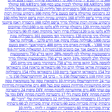
ולד לבבות צבע כסף 500 גרם
HEART שוקולד
50 גרם
סניקרס וופל גליליות 22 גרם
טוויקס וופל גליליות
ו טורטילה צ'יפס בטעם צ'ילי מתוק 100 גרם
קינג עוגיות רכות
ס ללת''ס 160 גרם
קינג עוגיות רכות צ'יפס קרמל מלוח 160
יות רכות שוקולד מריר צ'יפס חלבון 160 גרם
מרק ראמן פיקנטי
 גרם
גולון שרקיז ללא גלוטן טו-גו 160ג'
גולון שוקובום
 120ג'
טבלת פררו רושר מקדמיה ואגוז לוז 90 גרם
קינדר
נדס 120 גרם
קינדר הפי מומנטס 161 גרם
מילקה עוגת
מילקה טבלה צימוק אגוז חדש 270ג' - K
מילקה טראפל
שקית מארס מיני מיקס 400 גרם
קראנצ'י רואופ בטעם
אם אנד אם בוטנים 220ג'
מנורת 3 המשאלות סוכריות 9.6
לד לבן להמסה 28% קקאו בד"צ 750 גרם
מטבעות
 קקאו בד"צ 750 גרם
מטבעות שוקולד מריר
קינדר בואנו מיני מיקס 205
ראו במילוי קרם וניל 66 גרם
אוראו בראוניז 154 גרם
אוראו
אוראו קראנצ'י בייטס 110 גרם
אוראו גולדן 154 גרם
מילקה
מרשמלו 150 גר – ברבי 24 יחידות
מרשמלו 150 גר –
מרשמלו נקניקייה 10 גרם
מארז טסה של בוננזה
מארז טסה
עוגיות מזרחיות בטעם שום בצל 400 גרם אחוה
עוגיות מזרחיות
ערכה להכנת ממתק DIY טיפות 24 גרם
ערכה
 17 גרם
ערכה להכנת ממתק DIY גומי על
ממתק אבקה מדליקה 12 גרם
הנשיקות שלי "דובי" 40
 סוכריות כוכב 60 גרם
תיק יצירה סוכריות לב 60 גרם
תיק
פרח 60 גרם
סוכריות קופצות + לקקן - גלידה 10