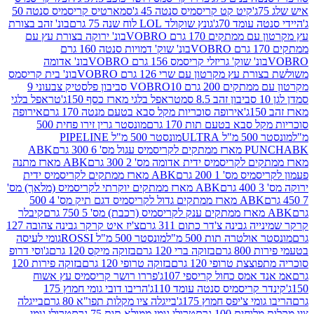
קיט קט קריסמיס סנטה 45 ג'
סמארטיס קריסמיס סנטה 50
עומד 70ג'
גונץ שוקולד LOL לוח שנה 75 גרם
בונ' זהב בצורת
תקים 170 גרם VOBRO
בונ' ירוקה בצורת עץ עם
בונ' שוק' דמויות סנטה 160 גרם
נ' שוק' גריזלי קריסמס 156 גרם VOBRO
בונ' אדומה
עץ מקרטון עם שרי 126 גרם VOBRO
בונ' בית קריסמס
 200 גרם VOBRO
10 סביבון פלסטיק צבעוני 9
טראפל בלגי מארז כסף 150ג'
טראפל בלגי
אירופה סוכריות מקל סבא בטעם מנטה 170 גרם
אירופה
סבא בטעם תות 170 גרם
מונסטר גרין זירו פחית 500
ULT
מונסטר 500 מ"ל PIPELINE
ABK
PU
לקריסמיס ידית אדומה מס' 2 300 גרם
ABK מארז מתנה
מס' 1 200 גרם
ABK מארז ממתקים לקריסמיס ידית
ABK מארז ממתקים יוקרתי לקריסמיס (מלאך) מס'
ABK מארז ממתקים גדול לקריסמיס דגם תיק מס' 4 500
קיבלר
גבינה צ'דר כתום 311 גרם
צ'יז איט קרקר גבינה צהובה 127
ולטרה תות 500 מ"ל
מונסטר 500 מ"ל ROSSI
גומי לעיסה
 גרם
בזוקה ברי 120 גרם
בזוקה מיקס 120 גרם
ג'וסי דרופ
ת טרופי 120 גרם
בזוקה טרופי 120 גרם
בזוקה פירות 120
מס כחול קריספי 107ג'
פררו רושר קריסמיס עץ אשוח
קריסמיס סנטה עומד 110ג'
הריבו דובי גומי חמוץ 175
י צ'יפס חמוץ 175ג'
בייגלה ציו מקלות תפו"א 80 גרם
בייגלה
ים 100 גרם
טרולי גומי ממולא תות 75 גרם
טרולי גומי