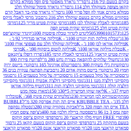
 216 גרם
ד"ר גרארד מאסטר פיס וופל ממולא בקרם
שוקולד חלב 114 גרם
ד"ר גרארד סימול שוקולד חלב
וזי לוז וופל פריך 100 גרם
ד"ר גרארד פתי-בר דאבל קרם
לא בקרם בטעם שוקולד חלב 216 גרם
בונ' מרסי לאבלי מיקס
בליז שוקולד לבן 185ג'
מרסי שקית פטיט מריר 125ג'
מרסי
ב 125ג'
מרסי שקית פטיט קפה
505399010
לינדט לינדור טבלה פיסטוק 100ג'
קינדר שוקוצ'יפס
ילקה תות יוגורט 100ג' - K
מילקה אוראו סנדוויץ' 92 ג' -
בן 100 ג' - K
מילקה שוקולד חלב עם פצפוצי אורז 100ג'
ה אוראו 100ג' K
מילקה לוטוס ביסקוף 90ג' - K
מרסי
אנץ' 125ג'
מרסי לאבליז קרמי 185ג'
פררו דופלו צ'וקנאט
 שלוקים להקפאה בצורת נחש 280 מ"ל
פרוטיז פירות 300
י בשקית 300 גרם
פרינגלס אורגינל 165 גרם
קנדי בייטס ירוק
קנדי בייטס מתוק אדום 20 גרם
ביצת הפתעה ענקית בנים 36
ל מקל בטעמים 15 גרם
סוכריה על מקל בטעמים 15 גרם
גומי
 מנגו 311ג'
גומי מקסיקני דולצ'ה אבטיח 311ג'
גומי מקסיקני
ג'
גומי מקסיקני דולצ'ה תות 311ג'
חטיף מילקה אוראו
ליאון שוקו חמישייה 5*30ג' 150ג'
מארז טסה מגש
יקס לבן חמישייה 230ג'
מלטיזרס שקית פינוק 68ג'- K
טובלרון
BUBBLE TEA אייס תה תות אפרסק 320 מ"ל
BUBBLE
אבקת נסקוויק שוקו 280ג'
נסטלה נסקפה
פסטה ברילה חלבון פנה 400ג'
צ'ופה צופס חמוץ
דפדפי קוקוס צ'יפס קוקוס
2 גרם
דפדפי קוקוס צ'יפס קוקוס בטעם קקאו 25 גרם
ווי
 מנגו 20ג'
ווי סמארט קראנצי אננס 20ג'
ווי סמארט קראנצי