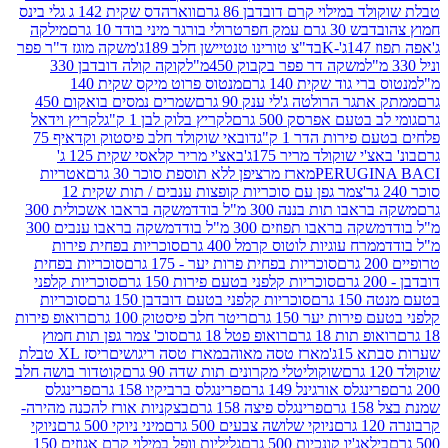
במילוי קרם דובדבן 86 גרם
ווארהדס שקית 142 ג גלי בינס
בש 30 גרם עמק חפר
טרולי בורגר מיני בודד 10 גרם
מילקה
K
בד"צ טורינו טנטיישן חלב 189ג'
משקה מוגז ד"ר פפר
משקה דר פפר בקבוק 450מ"ל
קוקה קולה דובדבן 330
 גוד שקית 140 גרם
מנטוס פרוט מיקס שקית 140
ר הרולטה ג'לי ענק 90 גרם
שמרים נמסים בואקום 450
בטעם אפרסק 500 גרם
לקריץ בלוק לבן 1 ק"ג
לקריץ וידאל
ירות הדר 1 ק"ג
דובאי שוקולד חלב פיסטוק וקדאיף 75
י שוקולד מריר 175ג'
באצ'י מריר קלאסי שקית 125 ג'
PERUGI
מארז מרציפן ללא תוספת סוכר 30 גרם
אטריות
צמר גפן עם סוכריות קופצות ענבים / תות שקית 12
 תות בננה 300 מ"ל בודד
משקה בראבו אשכולית 300
ה בראבו תפוזים 300 מ"ל בודד
משקה בראבו ענבים 300
רח עוגיות לוטוס קרמל 400 גרם
סוכריות בפחית פירות
סוכריות בפחית פרות יער - 175 גרם
סוכריות בפחית
סוכריות קלפני בטעם פירות 150 גרם
סוכריות קלפני
גרם
סוכריות קלפני בטעם דובדבן 150 גרם
סוכריות
רות יער 150 גרם
ריטר חלב פיסטוק 100 גרם
רואופ פירות
תות 18 גרם
רואופ פטל 18 גרם
סוכ' צמר גפן תות חמוץ
1ג'
מארז טסה מאוהב
מארז טסה ריגושים
ריסז XL טבלת
שוקוליטלי מקרונים תות שדה 90 גרם
קוטדור בושה חלב
גלס אורגינל 149 גרם
פרינגלס ברביקיו 158 גרם
פרינגלס
פרינגלס פיצה 158 גרם
בצקניות אורז להכנה מהירה-
ניוקי שלושה צבעים 500 גרם
מיני ניוקי 500 גרם
ניוקי
ג'יו קונכיות 500 גרם
גליליות וופל במילוי קרם אגוזים 150