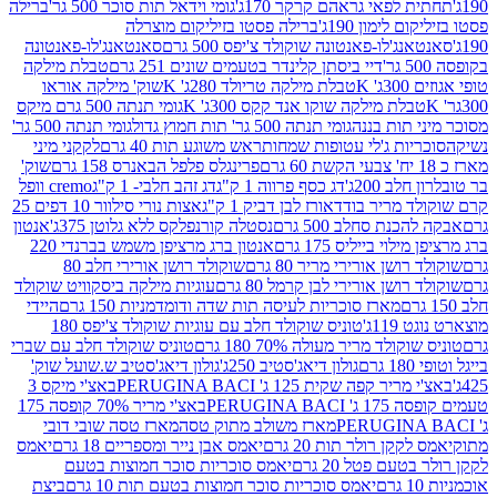
לפאי גראהם קרקר 170ג'
גומי וידאל תות סוכר 500 גר'
ברילה
לימון 190ג'
ברילה פסטו בזיליקום מוצרלה
ג'לו-פאנטונה שוקולד צ'יפס 500 גרם
סאנטאנג'לו-פאנטונה
דיי ביסתן קלינדר בטעמים שונים 251 גרם
טבלת מילקה
K
טבלת מילקה טריולד 280ג' K
שוק' מילקה אוראו
לת מילקה שוקו אנד קקס 300ג' K
גומי תנתה 500 גרם מיקס
 תות בננה
גומי תנתה 500 גר' תות חמוץ גדול
גומי תנתה 500 גר'
יות ג'לי עטופות שמחות
ראש משוגע תות 40 גרם
לקקני מיני
פרינגלס פלפל הבאנרס 158 גרם
שוק'
 200ג'
דג כסף פרווה 1 ק"ג
דג זהב חלבי- 1 ק"ג
cremo וופל
 מריר בודד
אורז לבן דביק 1 ק"ג
אצות נורי סילוור 10 דפים 25
נת סחלב 500 גרם
נסטלה קורנפלקס ללא גלוטן 375ג'
אנטון
וי בייליס 175 גרם
אנטון ברג מרציפן משמש בברנדי 220
שן אורירי מריר 80 גרם
שוקולד רושן אורירי חלב 80
ושן אורירי לבן קרמל 80 גרם
עוגיות מילקה ביסקוויט שוקולד
מארז סוכריות לעיסה תות שדה ודומדמניות 150 גרם
היידי
1ג'
טוניס שוקולד חלב עם עוגיות שוקולד צ'יפס 180
לד מריר מעולה 70% 180 גרם
טוניס שוקולד חלב עם שברי
גולון דיאג'סטיב 250ג'
גולון דיאג'סטיב ש.שועל שוק'
 קפה שקית 125 ג' PERUGINA BACI
באצ'י מיקס 3
PERUGINA
באצ'י מריר 70% קופסה 175
מארז משולב מתוק טסה
מארז טסה שובי דובי
קן רולר תות 20 גרם
יאמס אבן נייר ומספריים 18 גרם
יאמס
עם פטל 20 גרם
יאמס סוכריות סוכר חמוצות בטעם
יאמס סוכריות סוכר חמוצות בטעם תות 10 גרם
ביצת