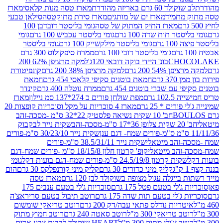
ד 60 גרם באריזה מהודרת
מארז טסה מנות קלאסי
מארז
מתמיד
מארז ים של מותגים
מארז סירת מתוקטסה
סילאן טבעי
מארז התיק המתוק של טסה
גומי בליסטר דובדבן 100
טר תות שדה 100 גרם
גומי בליסטר עכביש 100 גרם
גומי
 גרם
גומי בליסטר מילקשייק 100 גרם
גומי בליסטר
גומי בליסטר דובי 100 גרם
ממרח סיפקולוס 300 גרם
CHO
בונ' היידי בוקה דובאי 120ג'
למקה מרציפן 62% 200
54% 200 גרם
למקה מרציפן 38% 200 גרם
קונפיטורת
3 גרם
חמאת בוטנים סקיפי קלאסי 454 גרם
חמאת
עם שברי בוטנים 454 גרם
ממרח נוטלה 400 גרם
קינדר
10 גרם
מפת שולחן פורים כ 274*137 סמ ניילון
מארז
רים * 25 גרם
מארז 4 סוכריות על מקל וסוכריות קופצות 20
חב' 10 שקית נשיאה פלסטיק 22*32 ס"מ -מסכה-זהב
כה-זהב
שקית נייר לבקבוק
שקית נייר 30/23/10 ס"מ-פורים
-זהב מיטאלי
שקית נייר 38.5/31/11 ס"מ-פורים
זהב מיטאלי
קופ' קרטון חלון 18/15/8 ס"מ -פורים שמח-דגם
קית קרטון 24.5/19/8 ס"מ-פורים שמח-דגם בועות דקל
גומי
קליק מיני כדורים 30 גרם
קליק מיני קורנפלקס 30 גרם
הום
ייגלה עגול מצופה בשוקולד לבן 120 גרם
מארז טסה
'לי בטעם פטל 175 גרם
סוכריות ג'לי בטעם ענבים 175
ג'לי בטעם תות שדה 175 גרם
רוטב תיבול בטעם סריראצ'ה
ריות נודלס פתאי עבה/דק 200 גרם
רוטב טריאקי שומשום
ב טריאקי 300 מ"ל
רוטב סאטה 240 גרם
רוטב חמוץ מתוק
ב צ'ילי מתוק 300 מ"ל
HEART שוקולד לבבות צבע אדום