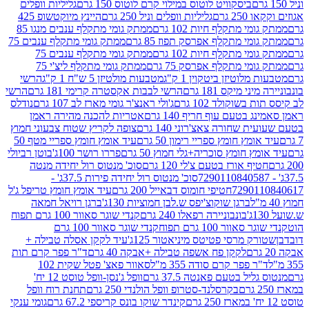
ביסקוויט לוטוס במילוי קרם לוטוס 150 גרם
גליליות וופלים
 גרם
גליליות וופלים וניל 250 גרם
היינץ מיוקטשופ 425
י מתקלף חיות 102 גרם
ממתק גומי מתקלף ענבים מנגו 85
י מתקלף אפרסק תפוז 85 גרם
ממתק גומי מתקלף ענבים 75
י מתקלף חיות 102 גרם
ממתק גומי מתקלף ענבים 75
י מתקלף אפרסק 75 גרם
ממתק גומי מתקלף ליצ'י 75
לוטיזן ביטקוין 1 ק"ג
מטבעות מולטיזן 5 ש"ח 1 ק"ג
הרשי
 מיקס 181 גרם
הרשי לבבות אקסטרה קרימי 181 גרם
הרשי
שוקולד 102 גרם
ג'ולי ראנצ'ר גומי מארז לב 107 גרם
נודלס
בטעם עוף חריף 140 גרם
אטריות להכנה מהירה ראמן
שחורה צאצ'רוני 140 גרם
צופה לקריץ שטוח צבעוני חמוץ
מץ חומץ ספריי רימון 50 גרם
עיד אומץ חומץ ספריי מטף 50
 חומץ סוכריה+גלי חמוץ 50 גרם
פררו רושר 100ג'
בוטן רביולי
ף אורז בטעם צ'לי 120 גרם
סוכ' מנטוס רול יחידה מנטה
סוכ' מנטוס רול יחידה פירות 37.5ג' -
72901
חטיפי חומוס דבאייל 200 גרם
עיד אומץ חומץ טריפל ג'ל
ברגן שוקוצ'יפס ש.לבן חמוציות 130ג'
ברגן רויאל חמאה
בונבוניירה רפאלו 240 גרם
קנדי שוגר סאוור 100 גרם תפוח
וור 100 גרם תפוח
קנדי שוגר סאוור 100 גרם
 מרסי פטיטס מיניאטור 125ג'
עיד לקקן אסלה טבילה +
לקקן פח אשפה טבילה +אבקה 40 גרם
ד"ר פפר קרם תות
 פפר קרם סודה 355 מ"ל
סאוור פאצ' פטל שקית 102
יל בטעם פאנטה 37.5 גרם
וופל ג'נסן-וופל טוסט 12 יח'
בקרסלנד-סטרופ וופל הולנדי 250 גרם
תחנת רוח וופל
קינדר שוקו בונס קריספי 67.2 גרם
גומי ענקי