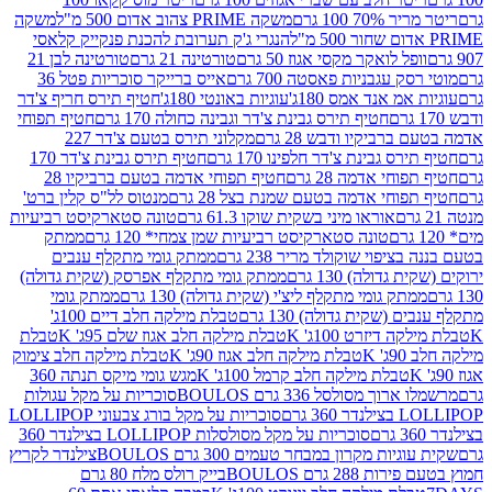
 100 גרם
משקה PRIME צהוב אדום 500 מ"ל
משקה
הנגרי ג'ק תערובת להכנת פנקייק קלאסי
ל לואקר מקסי אגוז 50 גרם
טורטינה 21 גרם
טורטינה לבן 21
 עגבניות פאסטה 700 גרם
אייס ברייקר סוכריות פטל 36
מ אנד אמס 180ג'
עוגיות באונטי 180ג'
חטיף תירס חריף צ'דר
חטיף תירס גבינת צ'דר וגבינה כחולה 170 גרם
חטיף תפוחי
ביקיו ודבש 28 גרם
מקלוני תירס בטעם צ'דר 227
 גבינת צ'דר חלפינו 170 גרם
חטיף תירס גבינת צ'דר 170
חי אדמה 28 גרם
חטיף תפוחי אדמה בטעם ברביקיו 28
וחי אדמה בטעם שמנת בצל 28 גרם
מנטוס לל"ס קלין ברט'
אוראו מיני בשקית שוקו 61.3 גרם
טונה סטארקיסט רביעיות
טונה סטארקיסט רביעיות שמן צמחי* 120 גרם
ממתק
יפוי שוקולד מריר 238 גרם
ממתק גומי מתקלף ענבים
דולה) 130 גרם
ממתק גומי מתקלף אפרסק (שקית גדולה)
ק גומי מתקלף ליצ'י (שקית גדולה) 130 גרם
ממתק גומי
(שקית גדולה) 130 גרם
טבלת מילקה חלב דיים 100ג'
דיזרט 100ג' K
טבלת מילקה חלב אגוז שלם 95ג' K
טבלת
K
טבלת מילקה חלב אגוז 90ג' K
טבלת מילקה חלב צימוק
טבלת מילקה חלב קרמל 100ג' K
מגש גומי מיקס תנתה 360
 מסולסל 336 גרם BOULOS
סוכריות על מקל עגולות
 גרם
סוכריות על מקל בורג צבעוני LOLLIPOP
סוכריות על מקל מסולסלות LOLLIPOP בצילנדר 360
ות מקרון במבחר טעמים 300 גרם BOULOS
צילנדר לקריץ
28 גרם BOULOS
בייק רולס מלח 80 גרם