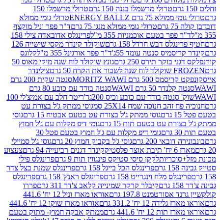
טרולי מרשמלו בננה 150 גרם
טרולי מרשמלו 150
לא 75 גרם ENERGY BALLZ
טרולי גומי ממולא
גרם
טרולי גומי ממולא מנגו 75 גרם
ד"ר פפר וניל מוקצף
 פפר בטעם אוכמניות 355 מ"ל
פרינגלס אדובאדה צילי 158
נגלס דבש חרדל 158 גרם
שוקולד קינדר מקסי שישייה 126
ריסמיס סנטה עומד 55ג'
ד"ר פפר אורגינל 355 מ"ל
קלוגס
 בוקר תירס 250 גרם
גונץ שוקולד לוח שנה מיקי מאוס 50
 את הקרח 50 גרם
צילינדר
50 גרם MORITZ WAWI
סנטה שקית 200 גרם
לנדר 50 גרם WAWI
סנטה בודד עם כובע 80 גרם
 סנטה בודד עם כובע וכיס 200גר'
ריטר חלב עם אמיצ'לי 100
 זהב חנוכה שמח 25X14 סמ
גוסי ממתק ג'ל בצורת עט
ם
גוסי ממתק ג'ל בצורת עט בטעם אבטיח 15 גרם
גוסי
ורת עט בטעם תות 15 גרם
גומי דיפ מקלות עם ג'ל חמוץ
ם
גומי דיפ מקלות עם ג'ל חמוץ בטעם פטל 30
דובאי 200 גרם
גוסי ג'ל בקבוק חמוץ 20 גרם
גוסי ג'ל סמיילי
וצר פלסטיק
קינדר דגנים רביעייה 94 גרם
צעצוע
סוכריות
לקקן סיסי סטיקס פינגווין תות 9 גרם
פרינגלס פילי
רם
פרינגלס הכל בייגל 158 גרם
פרינגלס שמנת בצל צדר
נגלס מלח וינגרייט 158 גרם
פרינגלס ראנץ' 158 גרם
פרינגלס
קיבלר קרקר שמינייה קלאב צ'דר 311 גרם
פררו
אסורטמנט 197.8 גרם
אוראו מארז וניל 12 יח' 441.6
ידה 12 יח' 331.2 גרם
אוראו מארז שוקו 12 יח' 441.6
ת 12 יח' 441.6 גרם
ממתק אבקה חמוץ- מתוק בטעם