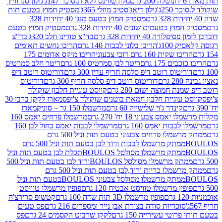
נוטלה 200 גרם
גולון טווינס ללא ת.סוכר 147ג'
גולון סנדוויץ'
250ג'
גולון דיאג'סטיב מוזלי 365ג'
מסטיק חמוץ בטעם תות
מסטיק חמוץ בטעם מנגו 40 יחידות 328
 בטעמים שונים 40 יחידות 328 גרם
מסטיק חמוץ בטעם
רה 40 יחידות 328 גרם
בד"צ טורינו חלב 320ג'
בד"צ
100ג'
הריבו בלוני לבבות 140 גרם
הריבו נחשים תאומים
שקית 160 גרם דובי צבעוני
הריבו מיקס אדומים 175
ים 175 גרם
ריטר לבן סמרטיס 100 גרם
ריטר חלב סמרטיס
יטוס רוטב דיפ סלסה חריף עדין 300 גרם
דוריטוס רוטב דיפ
ם
דוריטוס רוטב דיפ סלסה חריף 300 גרם
דוריטוס
ת חמוצה ושום 280 גרם
קווסט עוגיית חלבון שוקולד
 עוגיית חלבון חמאת בוטנים שוקולד צ'יפס
מארז לקקן ברבי 30
קינדר ג'וי שלישייה 60 גרם
מרשמלו 150 גר – סוניק
מארז
מס צבעוני 18 יח' 270 גרם
מרשמלו פרחים יאמס 160
בבות יאמס 160 גרם
מרשמלו לבבות יאמס כחול לבן 160
ממתק מרשמלו פרחים צבעוני בטעם תות וניל 500 גרם
ממתק מרשמלו לבבות ורוד לבן בטעם תות וניל 500 גרם
ממתק מרשמלו מסולסל BOULOSתכלת לבן בטעם תות וניל
ממתק מרשמלו מסולסל BOULOSורוד לבן בטעם תות וניל 500
ממתק מרשמלו כריות ורוד,לבן בטעם תות וניל 500 גרם
ממתק מרשמלו מסולסל צבעוני BOULOSבטעם תות וניל
ין מרשמלו טוויסט אבטיח 120 גרם
פופין מרשמלו טוויסט
פופין מרשמלו 3D תות שדה 100 גרם
קטשופ סרירצ'ה
סוכריות סודה בצורת אבן נייר ומספרים 216 גרם
פס טעים
טי עשירייה 150 גרם
לקקן שרביט הקסמים 24 גרם
פס