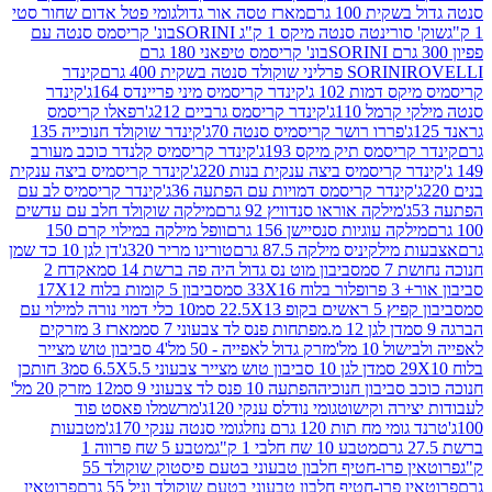
ת 100 גרם
מארז טסה אור גדול
גומי פטל אדום שחור סטי
רינטה סנטה מיקס 1 ק"ג SORINI
בונ' קריסמס סנטה עם
בונ' קריסמס טיפאני 180 גרם
גרם
SORINI
קינדר
דמות 102 ג'
קינדר קריסמיס מיני פריינדס 164ג'
קינדר
מל 110ג'
קינדר קריסמס גרביים 212ג'
רפאלו קריסמס
פררו רושר קריסמיס סנטה 70ג'
קינדר שוקולד חנוכייה 135
יסמס תיק מיקס 193ג'
קינדר קריסמיס קלנדר כוכב מעורב
 קריסמיס ביצה ענקית בנות 220ג'
קינדר קריסמיס ביצה ענקית
ינדר קריסמס דמויות עם הפתעה 36ג'
קינדר קריסמיס לב עם
מילקה אוראו סנדוויץ 92 גרם
מילקה שוקולד חלב עם עדשים
קה עוגיות סנסיישן 156 גרם
וופל מילקה במילוי קרם 150
לקיניס מילקה 87.5 גרם
טורינו מריר 320ג'
דן לגן 10 כד שמן
 סמ
סביבון מוט נס גדול היה פה ברשת 14 סמ
אקדח 2
33 סמ
סביבון 5 קומות בלוח 17X12
ופ 22.5X13 סמ
10 כלי דמוי נורה למילוי עם
דן לגן 12 מ.מפתחות פנס לד צבעוני 7 סמ
מארז 3 מזרקים
10 מל'
מזרק גדול לאפייה - 50 מל'
4 סביבון טוש מצייר
דן לגן 10 סביבון טוש מצייר צבעוני 6.5X5.5 סמ
3 חותכן
סביבון חנוכיה
הפתעה 10 פנס לד צבעוני 9 סמ
12 מזרק 20 מל'
ירה וקישוט
גומי נודלס ענקי 120ג'
מרשמלו פאסט פוד
 מח תות 120 גרם נוזל
גומי סנטה ענקי 170ג'
מטבעות
מטבע 10 שח חלבי 1 ק"ג
מטבע 5 שח פרווה 1
פרוטאין פרו-חטיף חלבון טבעוני בטעם פיסטוק שוקולד 55
פרו-חטיף חלבון טבעוני בטעם שוקולד וניל 55 גרם
פרוטאין