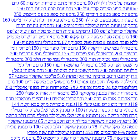
 גולגולת 90 גרם
סאוור מדנס סוכריות חמוצות 60 גרם
 מצופה קרם וניל 300 גרם
עוגת ספוג בטעם תות 250
 בטעם דובדבן 250 גרם
עוגת ספוג בטעם מישמש 250
ג בטעם שוקולד 250 גרם
קינג עוגיות רכות שוקולד צ'יפס 160
יות רכות שוקולד מריר צ'יפס 160 גרם
קינג עוגיות רכות
'יפס 160 גרם
קינג עוגיות רכות שיבולת תפוז שוקו צ'יפס
ה ספוג מצופה קרם קקאו 300 גרם
אורביט רפרשרס מסטיק
עם אבטיח פטל בקבוקון 67 גרם
טרולי גומי פינגווין 150
י שיני דרקולה 150 גרם
טרולי סופר בריין 150ג'
טרולי גומי
טרולי גומי פירות ים 175 גרם
טרולי גומי עכברים 200
י נשיקות תות 200 גרם
טרולי גומי פרות חלב 200 גרם
טרולי
150 גרם
טרולי מרשמלו תפוח 150 גרם
טרולי גומי
200 גרם
קישוטי עוגה בצנצנת 500 גרם צבעוני עגול /
טב ברבקיו טריאקי מתוק 510 מ"ל
בר שוקולד באונטי 57
ולד חלב עם אגוזים 90 גרם
שוק' טב מילקה דיים 100 גרם
יבון צבעוני 5X2 סמ
ארוחת אורז בסגנון איטלקי 250
ז בסגנון מקסיקני 250 גרם
ארוחת אורז אושפלו 250
ז מג'דרה 250 גרם
הריבו אבטיח 160ג'
היידי מוצארט תפוז
וצארט נוגט ליצ'י 119ג'
גונץ סוכריית מקל סבא קשת 144
ת קטנות בשקית 100 גרם
גונץ אנשי שלג משוקולד במילוי
85 גרם
גונץ אנשי שלג משוקולד במילוי קרם חלב ברשת
 סנטה משוקולד במילוי קרם חלב ברשת 85 גרם
גונץ שוקולד
שישיה 78 גרם
גונץ שוקולד חלב סנטה 100 גרם
גונץ עוגיות
גונץ שוקולד לוח שנה מפרץ
גרם
גונץ שוקולד לוח שנה קריסמיס 50 גרם
גונץ מיקס