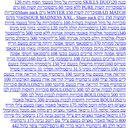
SKILLS DUO סוכריות על מקל בטעמי תפוח ותות 120
P ללא סוכר 60 גרם
סוכריות קשות 60 גרם
BAD
סוכריות קשות WINTER 150 גרם Share pack
סוכריות
סאוור מדנס
קל חמוצות בשקית 100 גרם
סוכריות על מקל בטעמי פירות
סוכריות קולה ולימון 120 גרם
דגני בוקר סיני מיניס
 אולטרה פאנטזי משקה אנרגיה ללא סוכר 500 מ"ל
מונסטר
ה ויולט משקה אנרגיה 500 מ"ל
קוואקר 500 גרם
חלב מרוכז
3 גרם
סנאפי חטיפי אפונה ירוקה פריכים בטעם חריף
 מרוכז וממותק 370 גרם
דוריטוס מקסיקן טאקו 110ג'
סנאפי
ירוקה פריכים בטעם טבעי 108 גרם
סנאפי חטיפי אפונה
בטעם גבינה 108 גרם
ממבה ביץ' בייטס 160ג'
ממבה מג'יק
ממרח מרשמלו בטעם וניל 150 גרם
ממרח מרשמלו בטעם
מילקה נוסיני 31.5 גרם
מילקה וופליני 31 גרם
חטיף סטייל
בטעם עוף פיקנטי 100 גרם
חטיף סטייל קוריאה אורז בטעם
100 גרם
חטיף סטייל קוריאה אורז בטעם קארבונרה 100
יל קוריאה אורז בטעם פיקנטי 100 גרם
BOULOS סוכריות
אדום לבן 500 גרם
BOULOS סוכריות דחוסות לבבות לבן
BOULOS סוכריות דחוסות לבבות כחול לבן 500
 צבעונים 500 גרם
אל סאבור
וח רוטב סלסה 175 גרם
אל סאבור נאצ'ו בטעם צ'ילי חריף
175 גרם
אל סאבור נאצ'וס דיפ מלוח עם מטבל גוואקמולי
סאבור נאצ'וס דיפ צ'ילי ברוטב גבינה 175 גרם
סוכ' ג'לי פירות
סאבור נאצ'וס בטעם צ'ילי עם רוטב גבינה 175 גרם
חטיף
חטיף דובאי מריר 40 גרם
פילסברי ציפוי כחול 442