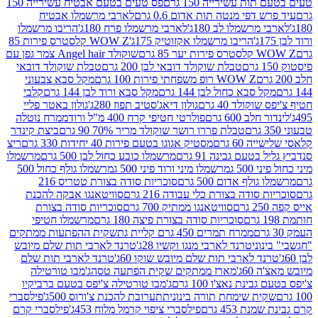
ת עשירייה 150 גרם
פס טעים בטעם אבטיח עשירייה 150
דפי מנטה תות אדום 0.6 גרם
לארבי מרשמלו אבטיח
מרשמלו לב 180ג'
לארבי מרשמלו פרח 180ג'
הריבו מרשמלו
הריבו מרשמלו אקזוטיק 175ג'
WOW Z קלסטרס פירות 85
 85 גרם
שוקולד Angel hair צמר גפן עם
טבלת שוקולד דובאי לבן 200 גרם
טבלת שוקולד דובאי
WOW Z רופ משפחתי פירות 100 גרם
מקל סבא צבעוני
 סבא כחול לבן 144 גרם
מקל סבא ורוד לבן 144 גרם
קלבי
ולד 40 גרם
גולון דיאג'סטיב תפוז 280ג'
גולון באטר פליי
ב 600 גרם
פולרטי חטיפי קרח 400 מ"ל ורוד
ממרח נוטלה
טבלת פררו רושר שוקולד מריר 70% 90 גרם
ביצת קינדר
60 גרם
מסטיק אגוגו בטעם פירות 40 יחידות 330 גרם
ריצ
טעם גבינה 91 גרם
מרשמלו כובע כחול לבן 500 גרם
מרשמלו
50 ג
מרשמלו מיני ורוד פיני 500 ג
מרשמלו גולף כחול 500
לף אדום 500 גרם
סוכריות סודה בצורת טטריס 216
סודה בצורת כלי עבודה 216 גרם
סוויטאנגו אבקה להכנת
סוויטאנגו ממתיק 700 גרם
סוכריות סודה בצורת
סוכריות סודה בצורת פיצה 180 גרם
מרשמלו חטיפי
ממרח תמרים 450 גרם קליית גת
שקית ההפתעות ממתקים
וני
טרנד לארבי מנגו וקשיו 28ג'
טרנד לארבי תות שלם מיובש
ד לארבי תות שלם מיובש שוקו 60ג'
טרנד לארבי תות שלם
6ג'
מארז ממתקים שקית הפתעה טסה
ג'מבו טורטילה
נת נאצ'ו 100 גרם
ג'מבו טורטילה צ'יפס בטעם ברביקיו
ית שימחת תורה בינונית
תערובת להכנת צ'ורוס 500ג'
פילסברי
 453 גרם
פילסברי ציפוי קרמל מלוח 453ג'
פילסברי קרם