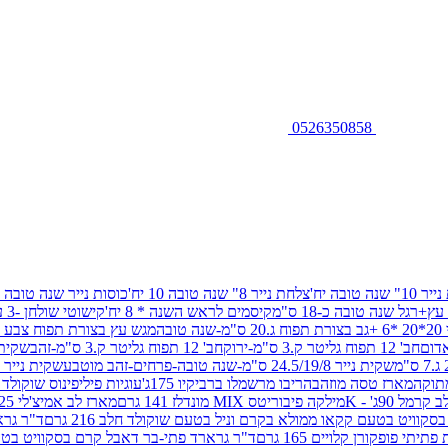
0526350858
שנה טובה יח'
צלחת נייר 8" שנה טובה 10 יח'
כוסות נייר שנה טובה 10 יח'
+רגל שנה טובה כ-18 ס"מ
קיסמים לראש השנה * 8 יח'
קישוטי שולחן -3 עיצובים 12 יח
ובה
מגש עץ בצורת תפוח צבע זהב 29/26
חב' 12 תפוח גליטר ק.3 ס"מ-ירוק
חב' 12 תפוח גליטר ק.3 ס"מ-זהב
שקית נייר 38.5/31.5/11 ס"מ
שקית נייר 24.5/19/8 ס"מ-שנה טובה-פרחים-זהב מוטבע
שקית נייר 30/23/10 ס"מ-שנה טובה-פרחים-זהב מוטבע
תוקה
מארז טסה מוזהב
הריבו מרשמלו ברביקיו 175ג'
עוגיות פיליפינוס שוקולד חלב 0
ל 90ג' - K
מילקה פיבוריטס MIX מונדלז 141 גרם
מארז לב אמיצ'לי 125 גרם
וויט בטעם קקאו ממולא בקרם וניל בטעם שוקולד חלב 216 גרם
ד"ר גרא
פופקורן קלויים 165 גרם
ד"ר גרארד פתי-בר דאבל קרם בסקוויט בטעם שו