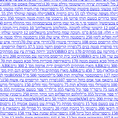
גומי נודלס ענקי 120ג'
מרשמלו פאסט פוד 100ג'
טר
ן טבעוני בטעם פיסטוק שוקולד 55 גרם
פרוטאין פרו-חטיף חלבון טבעוני בטעם 
יגלה מצופה שוקולד לבן 55 גרם כרמית MIX
בייגלה מצופה שוקולד חלב 55 גרם כרמית MIX
טופי כדורים בטעם תותי פרוטי 16 גרם
בונ' פח דמות סנטה השומר 350 גרם SORINI
קס צבעים
שק' קונפטי פי.וי.סי-כד שמן מיקס צבעים
ממתק גומי מתקלף מיקס 60 גרם
סט 12 קישוטי שולחן לחנוכה -כחול/זהב מיטאלי
חב' 10 כוסות נייר-חנוכה שמח כחול/זהב מיטאלי
ס"מ -חנוכה שמח כחול/זהב מיטאלי
סט 12 קישוטי שולחן לחנוכה -צבעוני
ות וופלים לימון 250 גרם
סנטה וורלד איש שלג 150 גרם
סנטה וורלד סנטה,איש ש
קריסמס בכוס 108 גרם
היידי פינגווין 70ג'
היידי איש שלג 70ג'
היידי איש שלג 50
דר סורפריז סנטה בנים 75ג'
פררו קריסמס רושר כוכב 37.5 ג'
דופלו קריסמיס איש
רטון עם ממתקים 170 גרם VOBRO
בונ' ירוקה בצורת עץ עם ממתקים 170 גרם OBRO
רם VOBRO
בונ' בית קריסמס מקרטון עם ממתקים 200 גרם VOBRO
10 סביבון פ
מקל סבא בטעם מנטה 170 גרם
אירופה סוכריות מקל סבא בטעם תות 170 גרם
ABK מארז ממתקים לקריסמיס ידית אדומה מס' 2 300 גרם
ABK מארז מתנה פעמון לקריסמיס מס' 1 200 גרם
ABK מארז ממתקים גדול לקריסמיס דגם תיק מס' 4 500 גרם
1 גרם
מונסטר אולטרה תות 500 מ"ל
מונסטר 500 מ"ל ROSSI
גומי לעי
אמ אנד אמס כחול קריספי 107ג'
פררו רושר קריסמיס עץ אשוח 150ג'
טרולי גומי ממולא תות 75 גרם
טרולי גומי זחלים 150 גרם
טרולי מרשמלו ב
ו 75 גרם
ד"ר פפר וניל מוקצף 355 מ"ל
ד"ר פפר בטעם אוכמניות 355 מ"ל
 פפר אורגינל 355 מ"ל
קלוגס קורנפלקס דגני בוקר תירס 250 גרם
גונץ שוקולד 
שקית 200 גרם WAWI
סנטה קלנדר 50 גרם WAWI
סנטה בודד עם כובע 80 גרם WAWI
עט בטעם פטל 15 גרם
גוסי ממתק ג'ל בצורת עט בטעם אבטיח 15 גרם
גוס
ובאי 200 גרם
גוסי ג'ל בקבוק חמוץ 20 גרם
גוסי ג'ל סמיילי 20 גרם
מארז 6 יח' תיבת אוצר פלסטיק
פרינגלס הכל בייגל 158 גרם
פרינגלס שמנת בצל צדר 158 גרם
פרינגלס מ
גרם
אוראו מארז וניל 12 יח' 441.6 גרם
אוראו מארז גלידה 12 יח' 331.2 גרם