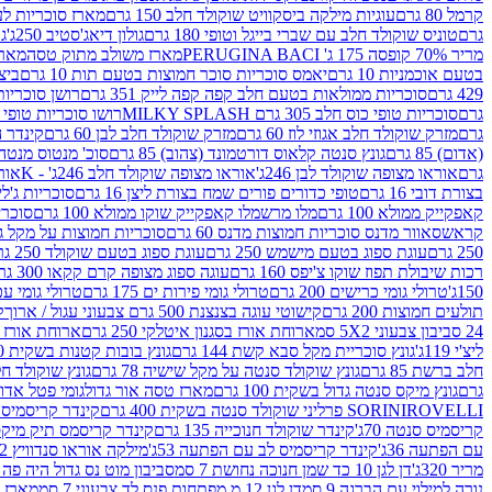
קרמל 80 גרם
עוגיות מילקה ביסקוויט שוקולד חלב 150 גרם
מארז סוכריות לעיס
גרם
טוניס שוקולד חלב עם שברי בייגל וטופי 180 גרם
גולון דיאג'סטיב 250ג'
גו
מריר 70% קופסה 175 ג' PERUGINA BACI
מארז משולב מתוק טסה
מארז
בטעם אוכמניות 10 גרם
יאמס סוכריות סוכר חמוצות בטעם תות 10 גרם
ביצת
429 גרם
סוכריות ממולאות בטעם חלב קפה קפה לייק 351 גרם
רושן סוכריות ג'לי 
גרם
סוכריות טופי כוס חלב 305 גרם MILKY SPLASH
רושו סוכריות טופי חלב 
גרם
מזרק שוקולד חלב אגוזי לוז 60 גרם
מזרק שוקולד חלב לבן 60 גרם
קינדר הפי
(אדום) 85 גרם
גונץ סנטה קלאוס דורטמונד (צהוב) 85 גרם
סוכ' מנטוס מנטה 29.7 גר
גרם
אוראו מצופה שוקולד לבן 246ג'
אוראו מצופה שוקולד חלב 246ג' - K
אוראו
בצורת דובי 16 גרם
טופי כדורים פורים שמח בצורת ליצן 16 גרם
סוכריות ג'לי ב
קאפקייק ממולא 100 גרם
מלו מרשמלו קאפקייק שוקו ממולא 100 גרם
סוכריות ג
קראש
סאוור מדנס סוכריות חמוצות מדנס 60 גרם
סוכריות חמוצות על מקל גולגולת
250 גרם
עוגת ספוג בטעם מישמש 250 גרם
עוגת ספוג בטעם שוקולד 250 גרם
רכות שיבולת תפוז שוקו צ'יפס 160 גרם
עוגה ספוג מצופה קרם קקאו 300 גרם
150ג'
טרולי גומי כרישים 200 גרם
טרולי גומי פירות ים 175 גרם
טרולי גומי עכברים
תולעים חמוצות 200 גרם
קישוטי עוגה בצנצנת 500 גרם צבעוני עגול / ארוך
ק
24 סביבון צבעוני 5X2 סמ
ארוחת אורז בסגנון איטלקי 250 גרם
ארוחת אורז בסגנ
ליצ'י 119ג'
גונץ סוכריית מקל סבא קשת 144 גרם
גונץ בובות קטנות בשקית 100 גרם
חלב ברשת 85 גרם
גונץ שוקולד סנטה על מקל שישיה 78 גרם
גונץ שוקולד חלב ס
גרם
גונץ מיקס סנטה גדול בשקית 100 גרם
מארז טסה אור גדול
גומי פטל אדום 
ROVELLI פרליני שוקולד סנטה בשקית 400 גרם
SORINI
קינדר קריסמיס מיק
קריסמיס סנטה 70ג'
קינדר שוקולד חנוכייה 135 גרם
קינדר קריסמס תיק מיקס 193
עם הפתעה 36ג'
קינדר קריסמיס לב עם הפתעה 53ג'
מילקה אוראו סנדוויץ 92 גרם
מריר 320ג'
דן לגן 10 כד שמן חנוכה נחושת 7 סמ
סביבון מוט נס גדול היה פה ברש
נורה למילוי עם הברגה 9 סמ
דן לגן 12 מ.מפתחות פנס לד צבעוני 7 סמ
מארז 3 מזרקים לאפייה ולבישול 10 מל'