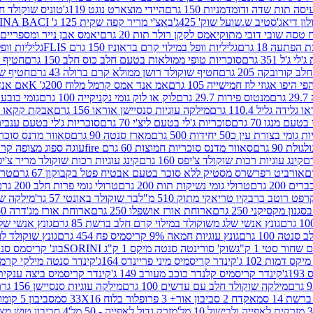
ה תות שדה ודומדמניות 150 גרם
היידי מוצארט נוגט 119ג'
טוניס שוקולד חלב 
לון דיאג'סטיב ש.שועל שוק' 425ג'
באצ'י מריר קפה שקית 125 ג' PERUGINA BACI
 טסה שובי דובי מתוק
יאמס לקקן רולר תות 20 גרם
יאמס אבן נייר ומספריים 18 גרם
 הפתעה 18 גרם
גליליות וופל במילוי קרם בראוניז 150 גרם FLIS
גליליות וופל במי
ג'ל 351 גרם
סוכריות טופי ממולאות בטעם חלב כוס חלב 150 גרם
חטיף שו
קורובקה 205 גרם
חטיף שוקולד רושן ממולא קרם ברולה 43 גרם
חטיף שוק
 היפו אגוזי לוז חמישייה 105 גרם
אמ אנד אמס קרמל מלוח 200ג' K
אם אנד א
ם
מנטוס פירות 29.7 גרם
לוק או לוק גומי נקניקייה 100 גרם
גומי כובע כחול
 גלידה גליל 110.4 גרם
מילקה עוגיות סנסיישן אוראו 156 גרם
אבקת קקאו 400 גרם
טעם מנגו 70 גרם
סוכריות ג'לי בטעם ליצ'י 70 גרם
סוכריות ג'לי בטעם ענבים 70 ג
ומי בצורת עין כ50 יחידות 500 גרם
מארז סנטה 90 גרם
סאוור מדנס סוכריות
 90 גרם
סאוור מדנס סוכריות חמוצות 60 גרם fire
עוגה ספוג מצופה קרם וניל 
קינג עוגיות רכות שוקולד צ'יפס 160 גרם
קינג עוגיות רכות שוקולד מריר צ'יפס 160 
אורביט רפרשרס מסטיק ללא סוכר בטעם אבטיח פטל בקבוקון 67 גרם
טרולי
 200 גרם
טרולי גומי נשיקות תות 200 גרם
טרולי גומי פרות חלב 200 גרם
רפט רוטב ברבקיו טריאקי מתוק 510 מ"ל
בר שוקולד באונטי 57 גר'
מילקה שוקו
ון מקסיקני 250 גרם
ארוחת אורז אושפלו 250 גרם
ארוחת אורז מג'דרה 250 גרם
גונץ אנשי שלג משוקולד במילוי קרם חלב ברשת 85 גרם
גונץ אנשי שלג
נטה 100 גרם
גונץ עוגיות חמאה 9% קריסמיס פח 454 גרם
גונץ שוקולד לו
שחור סטי 1 ק"ג
שוק' סורינטה סנטה מיקס 1 ק"ג SORINI
בונ' קריסמס סנטה עם פפ
ס דמות 102 ג'
קינדר קריסמיס מיני פריינדס 164ג'
קינדר סנטה מילקי קרמל 110
ג'
קינדר קריסמיס קלנדר כוכב מעורב 149 ג'
קינדר קריסמיס ביצה ענקית בנו
מילקה שוקולד חלב עם עדשים 100 גרם
מילקה עוגיות סנסיישן 156 גרם
ת 14 סמ
אקדח 2 סביבון אור+ 3 פרופלור בלוח 33X16 סמ
סביבון 5 קומות בלוח 17X12 סמ
מזרק גדול לאפייה - 50 מל'
4 סביבון טוש מצייר בלוח 29X10 סמ