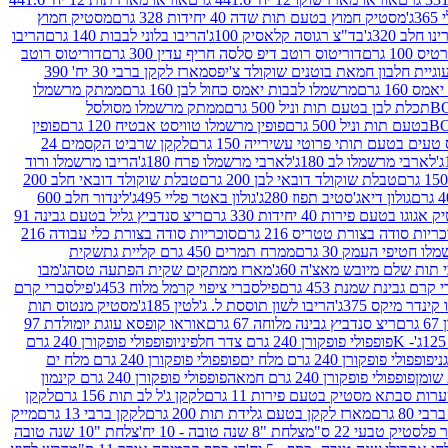
ג'
מסטיק חמוץ בטעם תות שדה 40 יחידות 328 גרם
מסטיק חמוץ
 חלב 320ג'
בד"צ רגוסה קלאסיק 100ג'
הריבו בלוני לבבות 140 גרם
הריבו
100 גרם
דוריטוס רוטב דיפ סלסה חריף עדין 300 גרם
דוריטוס רוטב
וגיית חלבון חמאת בוטנים שוקולד צ'יפס
מארז לקקן ברבי 30 יח' 390
160 גרם
מרשמלו לבבות יאמס כחול לבן 160 גרם
ממתק מרשמלו
ממתק מרשמלו מסולסל
פופין מרשמלו טוויסט אבטיח 120 גרם
פופין
טעים בטעם תותי פרוטי עשירייה 150 גרם
לקקן שרביט הקסמים 24
לארבי מרשמלו לב 180ג'
לארבי מרשמלו פרח 180ג'
הריבו מרשמלו ורוד
טבלת שוקולד דובאי לבן 200 גרם
טבלת שוקולד דובאי חלב 200
גולון דיאג'סטיב תפוז 280ג'
גולון באטר פליי 495ג'
לינדור חלב 600
גוגו בטעם פירות 40 יחידות 330 גרם
ריצ סנדביץ גליל בטעם גבינה 91
ריות סודה בצורת טטריס 216 גרם
סוכריות סודה בצורת כלי עבודה 216
לו חטיפי העמק 30 גרם
ממרח תמרים 450 גרם קליית גת
שקית
תות שלם מיובש מאצ'ה 60ג'
מארז ממתקים שקית הפתעה טסה
ג'מבו
קרם גבינת שמנת 453 גרם
פילסברי ציפוי קרמל מלוח 453ג'
פילסברי קרם
קינדר מיקס 375ג'
הריבו לשון תוססת ל. ג'לטין 185ג'
מסטיק מנטוס תות
ם
ריצ סנדביץ גבינה מלוחה 67 גרם
אוראו קופסא עוגת יומולדת 97
פופפולי פופקורן 240 גרם צדר חלפיניו
פופפולי פופקורן 240 גרם
פופפולי פופקורן 240 גרם מלח ים
פופפולי פופקורן 240 גרם מלח ים
פופפולי פופקורן 240 גרם חמאה
פופפולי פופקורן 240 גרם קינמון
ות סבתא מסטיק בטעם פירות 11 גרם
לקקן ג'ל לב תות 156 גרם
לקקן
מארז לקקן בטעם גלידת תות 200 גרם
לקקן ברבי 13 גרם
מייק
פלסטיק טבעי 22 ס"מ
צלחת "8 שנה טובה - 10 יח'
צלחת "10 שנה טובה