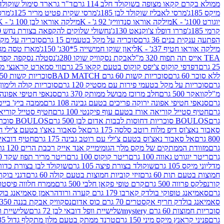
ממולא בקרם קקאו מצופה בשוקולד חלב 114 גרם
ד"ר גרארד סימול שוקולד חלב
מיקס 185ג'
מרסי לאבליז שוקולד לבן 185ג'
מרסי שקית פטיט מריר 125ג'
מרסי
יוגורט 100ג' - K
מילקה אוראו סנדוויץ' 92 ג' - K
מילקה אוראו לבן 100 ג' - K
קרמי 185ג'
פררו דופלו צ'וקנאט 130ג'
נחשולי שלוקים להקפאה בצורת נחש 280 מ"ל
הפתעה ענקית בנים 36 גרם
סוכריה על מקל בטעמים 15 גרם
סוכריה על מקל בט
מילקה אוראו חטיף 37ג' - K
ליאון שוקו חמישייה 5*30ג' 150ג'
מארז טסה מג
TEA אייס תה תפוח 320 מ"ל
אבקת נסקוויק שוקו 280ג'
נסטלה נסקפה קפה נמס 3 ב1
25 גרם
דפדפי קוקוס צ'יפס קוקוס בטעם קקאו 25 גרם
ווי סמארט קראנצי מנגו 0
ללא סוכר 60 גרם
סוכריות קשות 60 גרם BAD MATCH
סוכריות קשות WINTER 150 גרם Share pack
גרם
סוכריות על מקל בטעמי פירות עם מסטיק 120 גרם
סוכריות קולה ולימון 120 גרם
מ"ל
קוואקר 500 גרם
חלב מרוכז מבושל ממותק 370 גרם
סנאפי חטיפי אפונה יר
גרם
סנאפי חטיפי אפונה ירוקה פריכים בטעם גבינה 108 גרם
ממבה ביץ' בייטס 60
גרם
חטיף סטייל קוריאה אורז בטעם עוף פיקנטי 100 גרם
חטיף סטייל קוריאה א
גרם
BOULOS סוכריות דחוסות לבבות אדום לבן 500 גרם
BOULOS סוכריות דחוסות לבבות לבן ורוד 500 גרם
סאבור נאצ'וס דיפ מלוח רוטב סלסה 175 גרם
אל סאבור נאצ'ו בטעם צ'ילי חריף
800 גרם
אל סאבור נאצ'וס בטעם צ'ילי עם רוטב גבינה 175 גרם
חטיף דובאי חלב 
גרם
מזוודת הממתקים של מקס מלך הגומי
מייק אנד אייק רכבת הרים 120 גרם
גרם
ריטר יוגורט גאווה 100 גרם
ריטר קוקוס 100 גרם
ריטר מריר תפוז שקד 100 גרם
מדליוני מיקס 105 גרם
שוקולד בצורת פיצה 105 גרם
שוקולד לבן בצורת כדור 105 גר
חמוצות בטעם תות 60 גרם
זיזי קוביות חמוצות בטעם קולה 60 גרם
דגני בוקר 
קורנפלקס פרווה 500 גרם
קרם טופי פקאן חלבי 500 גרם
ממרח חלווה פיסטוק פרוו
גרם
סאמיאנג טופוקי בולדק קארבו 179 גרם קערה ורודה
ראמן סאמיאנג בולדק קארבו 
סאמיאנג בולדק חריף אקסטרים 70 גרם כוס אדום
נסקוויק אבקת בננה 350ג'
סוכריות חמוצות 60 גרם mystery
שלישיית וופל דובאי לבן 72 גרם
שלישיית וופל
גרם
פניני קראנץ מיקס מיני 150 גרם
טרנד ממתק בטעם מלון מתקלף גדול 135ג'