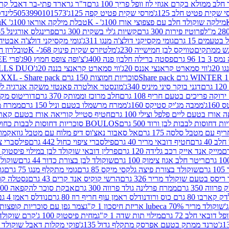
 ממולא בקרם אגוזי לוז וופל פריך 100 גרם
ד"ר גרארד פתי-בר דאבל קרם ב
 שקית פטיט חלב 125ג'
מרסי שקית פטיט קפה 125ג'
5053990101573
לינדט
מילקה שוקולד חלב עם פצפוצי אורז 100ג' - K
טבלת מילקה אוראו 100ג' K
מ
פרוטיז פירות 300 גרם
קשיות ג'לי בשקית 300 גרם
פרינגלס אורגינל 165 גרם
עמים 15 גרם
גומי מקסיקני דולצ'ה מנגו 311ג'
גומי מקסיקני דולצ'ה אבטיח 311ג
ש ממתקים
טוויקס לבן חמישייה 230ג'
מלטיזרס שקית פינוק 68ג'- K
טובלרון חלב 35ג
 96 גרם
פסטה ברילה חלבון פנה 400ג'
צ'ופה צופס חמוץ 90ג'
פרי FREE חטיף מלון קראנצ'י 20 גרם
2ג'
ווי סמארט קראנצי אננס 20ג'
ווי סמארט קראנצי בננה 20ג'
SKILLS DUO סוכריות על מקל בטעמי תפו
סוכריות חמוצות 150 גרם SOUR MADNESS XXL - Share pack
דגני בוקר סיני מיניס 340ג'
מונסטר אולטרה פאנטזי משקה אנרגיה ללא סוכר
וקה פריכים בטעם חריף 108 גרם
חלב מרוכז וממותק 370 גרם
דוריטוס מקסיק
1ג'
ממבה מג'יק סטיקס 160ג'
ממרח מרשמלו בטעם וניל 150 גרם
ממרח מרש
ורז בטעם ליים פלפל וצילי 100 גרם
חטיף סטייל קוריאה אורז בטעם קארבונרה 
BOULOS סוכריות דחוסות לבבות כחול לבן 500 גרם
 עם מטבל סלסה 175 גרם
אל סאבור נאצ'וס דיפ מלוח עם מטבל גוואקמולי 175 ג
40 גרם
חטיף דובאי מריר 40 גרם
פילסברי ציפוי כחול 442 גרם
פילסברי ציפו
מייק אנד אייק רכב גלידה 120 גרם
פרלין דובאי שוקולד לבן במילוי פיסטוק וקדאיף
ריטר חלב אגוז צימוק 100 גרם
שוקולד לבן בצורת כדור 44 גרם
שוקולד ח
ם
שוקולד בצורת פיצה גלקסי מיקס 85 גרם
גומי מתקלף מנגו 75 גרם
גו
ריסס בטעם שוקולד מריר 326 גרם
הרשי קוקיס אנד קרים 43 גרם
נסטלה קורנ
ה 350 גרם
ממרח פרלינה גולד פרווה 300 גרם
אבקת סוכר להקפאה 300 גרם
80 גרם כוס ורוד
נודלס ראמן עוף חריף רוז 80 גרם
נודלס ראמן 4 גבינות 80 גרם
שוקולד מריר 70% lubeca אריזת חיסכון 1 ק"ג
צמר גפן עם סוכריות קופצות ענב
 דובאי חלב 72 גרם
מילוי תות שדה 1 ק"ג
מחית פיסטוק 100 ג'
קרם שוקולד לשמר
טרנד ממתק בטעם אפרסק מתקלף גדול 135ג'
פוקי מקלות דאבל שוקולד 47 גרם