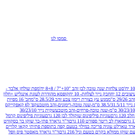
סמסו לנו
סט צלחות שנה טובה לבן זהב "10+"7 / 8+8 יח'
מפת שולחן אלבד -
חבק נייר לצלחת- 10 יח
קופסא מהודרת לעוגת אינגליש +חלון
 ס"מ
מגש עץ בצורת רימון צבע זהב 28.5/29 ס"מ
חב' 16 מפיות
-שנה טובה-רימונים-זהב מוטבע
קפ' ל6 קאפקייקס
שקית נייר 30/23/10
12 גרם
עוגיות פיליפינוס שוקולד לבן 120 גרם
עוגיות פיליפינוס קרמל
מארז לב ריטר ספורט 110 גרם
ד"ר גרארד פתי-בר שוקו בר בסקוויט
רד טארלט עוגיה פריכה במילוי בטעם קפה בתוספת פתיתי קקאו קלויים
קו ממולא בקרם בטעם וניל 216 גרם
ד"ר גרארד מאסטר פיס וופל