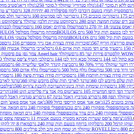
ינס ללא ת.סוכר 147ג'
גולון סנדוויץ' שוקולד ל.סוכר 250ג'
גולון דיאג'סטיב מוזלי 365
מסטיק חמוץ בטעם דובדבן לימון פסיפלורה 40 יחידות 328 גרם
בד"צ טורינו
 גרם
הריבו כוכבים 175 גרם
ריטר לבן סמרטיס 100 גרם
ריטר חלב סמרטיס 
 דיפ שמנת חמוצה ושום 280 גרם
קווסט עוגיית חלבון שוקולד צ'יפס
קווסט ע
וני 18 יח' 270 גרם
מרשמלו פרחים יאמס 160 גרם
מרשמלו לבבות יאמס 
טעם תות וניל 500 גרם BOULOS
ממתק מרשמלו מסולסל BOULOSתכלת לבן בטעם תות וניל 500 גרם
וניל 500 גרם BOULOS
ממתק מרשמלו מסולסל צבעוני BOULOSבטעם תות וניל 500 גרם
ופ סרירצ'ה חריף 567ג'
סוכריות סודה בצורת אבן נייר ומספרים 216 גרם
פס 
ם
עיד פרש דפי מנטה תות אדום 0.6 גרם
לארבי מרשמלו אבטיח 180ג'
לסטרס פירות יער 85 גרם
שוקולד Angel hair צמר גפן עם פיסטוק 150 גרם
כחול לבן 144 גרם
מקל סבא ורוד לבן 144 גרם
קלבי חטיף צ'יפס שוקולד 40 גרם
ושר שוקולד מריר 70% 90 גרם
ביצת קינדר קלאסי שלישייה 60 גרם
מסטיק א
ורוד פיני 500 ג
מרשמלו גולף כחול 500 גרם
מרשמלו גולף אדום 500 גרם
סוכ
כריות סודה בצורת חותמת 198 גרם
סוכריות סודה בצורת פיצה 180 גרם
מרשמ
ת שלם מיובש לבן 60ג'
טרנד לארבי תות שלם מיובש שוקו 60ג'
טרנד לארבי 
1 גרם
שקית שימחת תורה בינונית
תערובת להכנת צ'ורוס 500ג'
פילסברי 
ינדר הפי היפו חמישייה 105 גרם
צ'יטוס מק אנד צ'יז פליימינג הוט 160ג'
הריבו 
קולד תפוז 88 גרם
ריצ סנדביץ דאבל גבינה 67 גרם
ריצ סנדביץ דאבל לימון 67 גר
ב בוטנים 125ג'
אמ אנד אמס קריספי כחול 309ג'
אמ אנד אמס פאוצ' חום 125ג'- K
פופפולי פופקורן 240 גרם טבעי
פופפולי פופקורן 240 גרם חמאה אורגני
פופפולי פופקורן 240 גרם צדר צהוב
פופפולי פופקורן 240 גרם חמאה מופחת שומן
צ'ופה צ'ופס שערות סבתא מסטיק בטעם אבטיח 11 גרם
צופה צופס שער
 קרמל 200 גרם
לקקן ברווזון בטעם תות שדה 240 גרם
מארז 8 יח' לקקן ברבי 80 גרם
ROVELLI שוקולד חג שמח חום זהב חלב פרלינים 800 גרם
שופר 