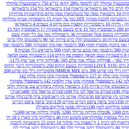
מטבעות שוקולד לבן להמסה 28% קקאו בד"צ 750 גרם
מטבעות שוקולד
קרם וניל 66 גרם
אוראו בראוניז 154 גרם
אוראו וניל 154 גרם
אוראו
1 גרם
מארז טסה של בוננזה
מארז טסה מיקס מתוק
עוגיות מזרחיות
ערכה להכנת ממתק DIY גומי על קשית 15 גרם
ממתק אבקה מדליקה
גלידה 10 גרם
סוכריות קופצות בום מיקס 4 טעמים 4 גרם
אוראו
 גרם
מסטיק חבל 15 ס"מ בטעם אוכמניות 17 גרם
מסטיק חבל 15
וכריות בטעם פטל ואוכמניות 36 גרם
מקלות גומי עם ג'לי חמוץ טעם
ם פירות 10 גרם
מנטוס קלין ברט פירות יער 90 גרם
מנטוס קלין ברט'
 ואוו בקבוק מסטיק חמוץ 500 גרם
גומי ואוו מיני המבורגר 500 גרם
גומי ואוו
50 גרם
גומי ואוו כובע טרופי חמוץ 500 גרם
ראש ג'לי אבטיח 8
ם
עוגיות טעם חמאה קופסת פח ורדים 114 גרם
עוגיות טעם חמאה
' - K
מילקה טבלה אגוז שלם 95ג'-K
מילקה קייק אנד שוק 175ג'-
סוכריות בטעם קוקוס 250 גרם
סוכריות ג'ינגר קוקוס
ג'ילי בוני פרוט 200 גרם SUMMER MIX
סוכריות ג'ילי בוני פרוט 200
רן מוכן מלח ים 127 גרם
פופפולי פופקורן מוכן מתוק מלוח 142
 גרם
פופפולי פופקורן מוכן צדר חלפיניו 142 גרם
פופפולי פופקורן
מנטוס שקית פירות 135 גרם
מארז מקלות ביסקוויט עם שוקולד חלבי
100ג'
פבורס טראפל לבן וניל 100ג'
פבורס טראפל בלגי 400ג'
אנרג'י
ורגני ביו שוקוצ'יפס 150ג'
גולון אורגני ביו דיאג'סטיב צ'יה 270ג'
גולון אורגני
3ג'
סוכ' צ'ופה צ'ופס דברים מוזרים 120ג'
סוכ' צ'ופה צ'ופס דברים
ו בזיליקום לימון 190ג'
ברילה פסטו בזיליקום מוצרלה
3ג' K
טבלת מילקה טריולד 280ג' K
שוק' מילקה אוראו 300גר'
ות ג'לי עטופות שמחות
ראש משוגע תות 40 גרם
לקקני מיני מארז כ 18 יח'
אורז לבן דביק 1 ק"ג
אצות נורי סילוור 10 דפים 25 גרם
אבקה להכנת
80 גרם
שוקולד רושן אורירי חלב 80 גרם
שוקולד רושן אורירי לבן