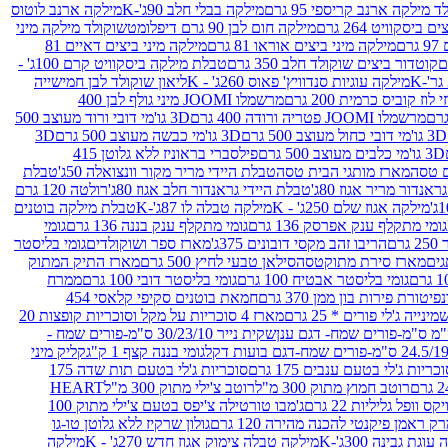
 מילקה ארנב קריספי 95 גרם
מילקה בבלי חלב 90ג'-K
מילקה ארנב לוטוס
ביסקוויט 264 גרם
מילקה חום לבן 90 גרם דיפלומט
שוקולד מילקה מיני
ם
מילקה מיני ביצים אוראו 81 גרם
מילקה מיני ביצים דאיים 81
קוטדור ביצים שוקולד חלב 350 גרם
טבלת מילקה ביסקוויט קרם 100ג' -
מילקה עוגיות סנדוויץ' פאוס 260ג' - K
ליאון שוקולד לבן חמישייה
 קוביס כרמית 200 גרם
מרשמלו JOOMI מיני גולף לבן 400
מרשמלו JOOMI פטריה ורודה 400 גרם
3D גו'מי דובי ורוד מעוצב 500
3D גו'מי דובי כחול מעוצב 500 גרם
3D גו'מי כבשה מעוצב 500 גרם
3D
3D גו'מי כלבים מעוצב 500 גרם
פילסברי בראוניז ללא גלוטן 415
 טסה
מארז מותגי הבית טסה
טבלת היידי מריר מקור וונצואלה 50ג'
טבלת
אנדור מריר אגוז 80ג'
טבלת היידי גראנדור חלב אגוז 80ג'
רולטה 120 גרם
מילקה אגוז שלם 250ג' - K
מילקה טבלה לו 87ג'-K
טבלת מילקה בוטנים
גומי מתקלף ענק אפרסק 136 גרם
גומי מתקלף ענק בננה 136 גרם
גומי
רם
הריבו זהב מקסי דובונים 375ג'
מארז ספר ושוקולדים
גומי בליסטר
גים
מארז סירת מתוקטסה
סילאן טבעי לחיץ 500 גרם
מארז התיק המתוק
גומי בליסטר אבטיח 100 גרם
גומי בליסטר דובי 100 גרם
ממרח
פיטורת פירות בון ממן 370 גרם
חמאת בוטנים סקיפי קלאסי 454
נייה ג'לי פורים * 25 גרם
מארז 4 סוכריות על מקל וסוכריות קופצות 20
שקית נייר 30/23/10 ס"מ-פורים שמח -
גומי בננה קצף 1 ק"ג
קליק מיני
כריות ג'לי בטעם ענבים 175 גרם
סוכריות ג'לי בטעם תות שדה 175
רוטב חמוץ מתוק 300 מ"ל
רוטב צ'ילי מתוק 300 מ"ל
HEART
קס וופל גליליות 22 גרם
ג'מבו טורטילה צ'יפס בטעם צ'ילי מתוק 100
ק ראמן פיקנטי להכנה מהירה 120 גרם
גולון שרקיז ללא גלוטן טו-גו
וגת גבינה 300ג'-K
מילקה טבלה צימוק אגוז חדש 270ג' - K
מילקה