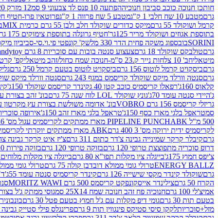
חותכן חנוכה כוכב סביבון חנוכיה
הפתעה 10 פנס לד צבעוני 9 סמ
12 מזרק 20 מל' לעבודות יצירה וקישוט
גרם
מטבע 10 שח חלבי 1 ק"ג
מטבע 5 שח פרווה 1 ק"ג
פרוטאין פרו-חטיף חלבו
קרמל ושוקולד 55 גרם
מיקס כדורים שוקולד חלב ולבן 55 גרם כרמית MIX
בי
בתוספת אגוזים ושוקולד מריר 125גר'
חטיף גרונלה בתוספת צימוקים 175 גר'
SORINI
בובספוג משקה פחית הדר 330 מל
שק' קונפטי פי.וי.סי-סביביון מי
גרם
טולבקס שוקולד 18 גרם
צעצוע סנטה בובות עם סוכריות 8 גרם Candytoy
מיטאלי
חב' 10 צלחות נייר ק.23 ס"מ-חנוכה שמח כחול/זהב מיטאלי
קפ' קרטון + חלון- 8/51/18 
גרם
ביסקויט קרמל לוטוס 156 גרם
ביסקויט לוטוס בטעם קרמל 250 גרם
גלילי
גרם
סנטה וורלד מיקס שוקולד קריסמס במגף 243 גרם
סנטה וורלד מיקס שוקולד 
קלאוס 160ג'
רפאלו קריסמיס כוכב קטן 40 ג
קינדר קריסמס שוקולד 150ג'
קינ
ג'
היידי סנטה עומד 70ג'
גונץ שוקולד LOL לוח שנה 75 גרם
בונ' זהב בצורת עץ מק
גריזלי קריסמס 156 גרם VOBRO
בונ' אדומה משולשת בצורת עץ מקרטון עם שרי 126 ג
סמ
טראפל בלגי מארז כסף 150ג'
טראפל בלגי מארז זהב 150ג'
אירופה סוכריות 
500 מ"ל PIPELINE PUNCH
ABK מארז ממתקים לקריסמיס עגול מס' 6 300 גרם
לקריסמיס ידית ירוקה מס' 3 400 גרם
ABK מארז ממתקים יוקרתי לקריסמיס (מלאך) מס' 7 450 גרם
גרם
קיבלר קרקר שמינייה גבינה צ'דר כתום 311 גרם
צ'יז איט קרקר גבינה צהובה 27
דרופ סוכריה מתפוצצת טרופי 120 גרם
בזוקה טרופי 120 גרם
בזוקה פירות 120 גרם
צ'יפס חמוץ 175ג'
בייגלה ציו מקלות תפו"א 80 גרם
בייגלה ציו מקלות מלוחים 100 גרם
ENERGY BALLZ
טרולי גומי ממולא דובדבן קולה 75 גרם
טרולי גומי ממולא מנג
גרם
שוקולד קינדר מקסי שישייה 126 גרם
קינדר קריסמיס סנטה עומד 55ג'
ד"ר
הקרח 50 גרם
צילינדר אייסקונפקט קריסמס 500 גרם MORITZ WAWI
סנטה 
אמיצ'לי 100 גרם
חנוכיה פח זהב חנוכה שמח 25X14 סמ
גוסי ממתק ג'ל בצורת 
בטעם תות 30 גרם
גומי דיפ מקלות עם ג'ל חמוץ בטעם פטל 30 גרם
בונבונירה ד
מזל+סוכריות
לקקן סיסי סטיקס פינגווין תות 9 גרם
פרינגלס פילי סטייק גבינה 158 גרם
גרם
קיבלר קרקר שמינייה קלאב צ'דר 311 גרם
פררו קולקשיין גרנד אסורטמנט 197.8 