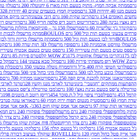
גרם
ממתק אבקה חמוץ- מתוק בטעם תות מארז 6 יח
נוטלה 200 גרם
גולון טוו
בטעם מנגו 40 יחידות 328 גרם
מסטיק חמוץ בטעמים שונים 40 יחידות 328 גרם
נחשים תאומים 154 גרם
הריבו שקית 160 גרם דובי צבעוני
הריבו מיקס אדומים 175
דיפ נאציו גבינה 280 גרם
דוריטוס רוטב דיפ סלסה חריף 300 גרם
דוריטוס רוטב
גרם
קינדר ג'וי שלישייה 60 גרם
מרשמלו 150 גר – סוניק
מארז מקלות מרשמלו יאמס צבע
פרחים צבעוני בטעם תות וניל 500 גרם BOULOS
ממתק מרשמלו לבבות ורוד לבן ב
BOULOSורוד לבן בטעם תות וניל 500 גרם
ממתק מרשמלו כריות ורוד,לבן בטעם תות 
מרשמלו טוויסט אוכמניות 120 גרם
פופין מרשמלו 3D תות שדה 100 גרם
קטש
גרם
פס טעים בטעם תות עשירייה 150 גרם
פס טעים בטעם אבטיח עשירייה 150 גר
לבן 175ג'
הריבו מרשמלו אקזוטיק 175ג'
WOW Z קלסטרס פירות 85 גרם
WOW Z ק
גרם
WOW Z רופ משפחתי פירות 100 גרם
מקל סבא צבעוני 144 גרם
מקל סבא 
גרם
פולרטי חטיפי קרח 400 מ"ל ורוד
ממרח נוטלה טבעוני 350 גרם
טבלת פררו ר
גרם
מרשמלו כובע כחול לבן 500 גרם
מרשמלו מיני כחול פיני 500 ג
מרשמלו מיני 
גרם
סוויטאנגו אבקה להכנת אייס קפה 250 גרם
סוויטאנגו ממתיק 700 גרם
סו
ההפתעות ממתקים "חגשבי" בינוני
טרנד לארבי מנגו וקשיו 28ג'
טרנד לארבי תו
טורטילה צ'יפס בטעם גבינת נאצ'ו 100 גרם
ג'מבו טורטילה צ'יפס בטעם ברביקיו 00
קרמל 453 גרם
פילסברי ציפוי וניל ל.ת.סוכר 454ג'
ריסז רוטב ח.בוטנים 198ג'
ק
שדה חמוץ 60 גרם
מסטיק מנטוס תפוח ירוק חמוץ 60 גרם
אוראו עוגה סנדביץ שו
גרם
אוראו תות שדה 97 גרם
אמ אנד אמס שוקו חום 363ג'- K
אמ אנד אמס צהו
מתוק מלוח
פופפולי פופקורן 240 גרם מרשמלו
פופפולי פופקורן 240 גרם חמאה סינמה
ופלפל
פופפולי פופקורן 240 גרם קרמל מלוח
פופפולי פופקורן 240 גרם צדר לבן
טוסט
פופפולי פופקורן 240 גרם צדר חריף
נסטלה 8יח אבקת שוקו מרשמלו 193.6ג'
ג'ל בטעם אבטיח 156 גרם
לקקן ג'ל בטעם קולה 156 גרם
לקקן בטעם גלידת שוקו
אנד אייק פטל כחול חמוץ 120 גרם
ROVELLI שוקולד בעיצוב דבורה פרלינים 800 גרם