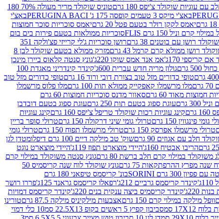
עם עוגיות שוקולד צ'יפס 180 גרם
טוניס שוקולד מריר מעולה 70% 180
באצ'י מיקס 3 טעמים קופסה 175 ג' PERUGINA BACI
באצ'י
יאמס לקקן רולר בטעם פטל 20 גרם
יאמס סוכריות סוכר חמוצות
לוי קרם וניל 150 גרם FLIS
סוכריות ממולאות בטעם פירות בים בום
קולד רושן עם בוטנים 38 גרם
רושן סוכריות ג'לי קרייזי פצ'ולקה 351
ולד רושן ממולא קרם קרמל 43 גרם
מזרק ממולא בטעם שוקולד לבן 8
ם קריספי 170ג'
אמ אנד אמס שוקו 220ג'
גונץ סנטה קלאוס ביירן מינכן
 500 גרם
גולון מריה חדש עברית 600ג'
קינדר קינדריני מאגדת 100
טופי כדורים מזל טוב בצורת דובי ורוד 16 גרם
טופי כדורים מזל טוב
רם
מלו מרשמלו קאפקייק ממולא תות 100 גרם
מלו פלוס מרשמלו
 חמוצות מאוד 60 גרם
סאוור מדנס סוכריות חמוצות 60 גרם
300 גרם
עוגת ספוג בטעם תות 250 גרם
עוגת ספוג בטעם דובדבן
גרם
קינג עוגיות רכות שוקולד טריפל צ'יפס 160 גרם
קינג עוגיות
 גומי פינגווין 150 גרם
טרולי גומי שיני דרקולה 150 גרם
טרולי סופר בריין
טרולי מרשמלו אפרסק 150 גרם
טרולי מרשמלו תפוח 150 גרם
טרולי גומי
לד חלב עם אגוזים 90 גרם
שוק' טב מילקה דיים 100 גרם דיפלומט
דן לגן
הריבו אבטיח 160ג'
היידי מוצארט תפוז 119ג'
היידי מוצארט נוגט
 משוקולד במילוי קרם חלב ברשת 80 גרם
גונץ סנטה משוקולד במילוי קרם
ח שנה מפרץ ההרפתקאות 75 גרם
גונץ שוקולד לוח שנה קריסמיס 50
יון 300 גרם SORINI
בונ' קריסמס טיפאני 180 גרם
ג'
קינדר קריסמס גרביים 212ג'
רפאלו קריסמס גראנד 125ג'
פררו רושר
ת 220ג'
קינדר קריסמיס ביצה ענקית בנים 220ג'
קינדר קריסמס דמויות
וופל מילקה במילוי קרם 150 גרם
אצבעות מילקיניס מילקה 87.5 גרם
טורינו
סביבון קפיץ 5 ראשים בקופ 22.5X13 סמ
10 כלי דמוי
דן לגן 10 סביבון טוש מצייר צבעוני 6.5X5.5 סמ
3