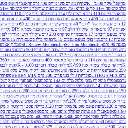
טראפל שקד 300ג' - K
שקית מארס מיני מיקס 400 גרם
קראנצ'י רואופ בטעם תו
חלב להמסה 31% קקאו בד"צ 750 גרם
מטבעות שוקולד מריר להמסה 51% קקאו פרווה בד"צ 750 גרם
קראנצ'י בייטס 110 גרם
אוראו גולדן 154 גרם
מילקה מיני קוקיז 110 גרם
מרשמלו 150 גר 
בטעם שום בצל 400 גרם אחוה
עוגיות מזרחיות עם זעתר 400 גרם אחוה
ערכה 
12 גרם
הנשיקות שלי "דובי" 40 גרם
תיק יצירה סוכריות כוכב 60 גרם
תיק יצירה
אפרסק 97 גרם
אוראו שוקולד חלב 97 גרם
ערכה להכנת ממתק DIY גלידה 43.5 גרם
ס"מ בטעם דובדבן 17 גרם
ממרח סניקרס 200 גרם
שוקולד רושן אורירי לבן 80 גרם
אבטיח 12 גרם
גומי בולז בטעם ענבים 15 גרם
גומי בולז בטעם תות 15 גרם
גומ
מנטה 90 גרם
SC Join Membership
SC Renew Membership
ממתק אצבעוני 7.5 
נחש פירות חמוץ 500 גרם
גומי ואוו תות שדה קטן חמוץ 500 גרם
גומי ואוו כרי
גרם
סוכ' מנטוס רול יחידה דיסקברי 37.5 גרם
אורביט גומי לעיסה ללא סוכר בטעם
קופסת פח פרחים 114 גרם
רול וופל מאסטר 400 גרם
וופל מאסטר גריף 360 גרם
K
מילקה טבלה צימוק אגוז 90ג'-K
מילקה טבלה דובדבן 100ג' - K
קונוס לבבות 
250 גרם
צ'יפס ירקות שורש בטטה 40ג אורגני
צ'יפס ירקות שורש סלק 40ג' -אורגני
גרם CITRUS MIX
סוכריות ג'ילי בוני פרוט 200 גרם BERRY MIX
פופקורן בט
גרם
פופפולי פופקורן מוכן פלפל מלח ים 142 גרם
פופפולי פופקורן מוכן קרמל 142 גרם
מוכן מרשמלו 142 גרם
פופפולי פופקורן מוכן חמאה 142 גרם
קינדר בואנו דארק ב
150 גרם
זריפה גרעיני דלעת 250 גרם
זריפה גרעיני אבטיח 200 גרם
קרפט רוטב ב
מאגדת דגנים טראפלס ושוקולד
אנרג'י מאגדת תחתית מריר
נסקוויק אבקת תות 0
ביו דיאג'סטיב ש.שועל פירות 270ג'
גולון אורגני ביו דיאג'סטיב ש.שועל שוקו 270ג'
מוזרים 120ג'
צ'ופה צופס סוכ על מקל חמוץ 120ג'
ברילה פסטו ריקוטה א.מלך 190ג
190ג'
סאנטאנג'לו-פאנטונה שוקולד צ'יפס 500 גרם
סאנטאנג'לו-פאנטונה בקופסה 0
K
טבלת מילקה שוקו אנד קקס 300ג' K
גומי תנתה 500 גרם מיקס מסוכר מיני תות בננה
צבעי הקשת 60 גרם
פרינגלס פלפל הבאנרס 158 גרם
שוק' בר טובלרון חלב 200ג'
סחלב 500 גרם
נסטלה קורנפלקס ללא גלוטן 375ג'
אנטון ברג מרציפן מילוי בייליס 75