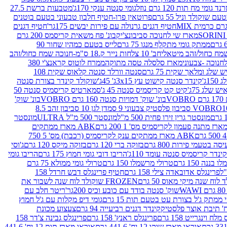
נד גומי מח תות 120 גרם נוזל
גומי סנטה ענקי 170ג'
מטבעות ברשת 27.5
שוקולד וניל 55 גרם
פרוטאין פרו-חטיף חלבון טבעוני בטעם בוטנים
חטיף דגנים גרנולה עם פירות יבשים 175גר'
חטיף דגנים
מארז שי לחנוכה סביבונצ'יק
בונ' פח משאית קריסמס 200 גרם
ממתק גומי מתקלף מנגו 75 גרם
לייס בטעם כמהין שחור 90
חב' 10 צלחות נייר ק.18 ס"מ-חנוכה שמח כחול/זהב
מארז סלסלה טסה מתוקה
ממרח לוטוס קראנצ'י 380
לג ומלאך שקית 75 גרם
סנטה וורלד סנטה קלאוס שקית 108
1ג'
קינדר סנטה קישוט עץ 3x15ג' 45ג'
שוקולד קינדר בצורת סנטה
 שלג 75ג'
קיט קט קריסמיס סנטה 45 ג'
סמארטיס קריסמיס סנטה 50
V
בונ' שוק' דמויות סנטה 160 גרם VOBRO
בונ' שוק'
לסטיק צבעוני 9 סמ
דן לגן 10 סביבון זהב 8.5
מונסטר גרין זירו פחית 500 מ"ל
מונסטר 500 מ"ל ULTRA
מונסטר
ABK מארז ממתקים
ABK מארז ממתקים ענק לקריסמיס (רכבת) מס' 5 750
סה בטעמי פירות 800 גרם
בזוקה ברי 120 גרם
בזוקה מיקס 120 גרם
ג'וסי
קינדר קריסמיס סנטה עומד 110ג'
הריבו דובי גומי חמוץ 175 גרם
הריבו גומי
ננה 150 גרם
טרולי מרשמלו 150 גרם
טרולי גומי ממולא 75 גרם
פרינגלס אדובאדה צילי 158 גרם
חטיף פרינגלס דבש חרדל 158
לוח שנה מיקי מאוס 50 גרם
FROZEN שוקולד לוח שנה לשבור את
שוק' סנטה בודד עם כובע וכיס 200גר'
ריטר חלב עם
י ממתק ג'ל בצורת עט בטעם תות 15 גרם
גומי דיפ מקלות עם ג'ל חמוץ
קינדר דגנים רביעייה 94 גרם
צעצוע מכונת
לח וינגרייט 158 גרם
פרינגלס ראנץ' 158 גרם
פרינגלס גבינה צ'דר 158
אוראו מארז שוקו 12 יח' 441.6 גרם
אוראו מארז תות 12 יח' 441.6