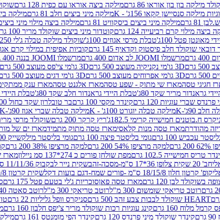
לד מילקה בון בון אוראו 86 גרם
מילקה ביצה אוראו עם כפית 128 גרם
שוקולד
גיות מילקה סנסיישן קקאו 156ג' - K
מילקה מיני ביצים חלב 81 גרם
מילקה ביצים 
 81 גרם
מילקה מיני ביצים ביסקוויט 81 גרם
מילקה ביצה מילוי מיני ביצים 97 גר
 ביצה מילוי קרם רביעייה 124 גרם
קוטדור מיני ביצים שוקולד מריר 100 גרם
די מאונטן פטל 100ג'
טבלת מרסי אגוזים 100ג'
שוקולד מילקה טבלה ג'לי 250 גר'-K
 דובאי שוקולד חלב פיסטוק וקדאיף 145 גרם
קוביות אפיפית במילוי קרם אגוזי לוז
מרשמלו JOOMI לב אדום 400 גרם
מרשמלו JOOMI בננה 400 גרם
3D גו'מי נקניקיה מעוצב 500 גרם
3D גו'מי צי'פס מעוצב 500 גרם
3D גו'מי אפרוחים מעוצב 500 גרם
3D גו'מי דגים מעוצב 500 גרם
ז חגיגי טסה
מארז שי מתוק - שפע טסה
מארז אלגנט טסה
מארז ענק ממתקים
די גראנדור מריר שקד 80ג'
טבלת היידי גראנדור חלב שקד 80ג'
טבלת היידי גר
נדס שברי עוגיות 120 גרם
קינדר מקסי 100 גרם
בר טובלרון שקד כחול 100ג'
לב 90ג'-K
מילקה טבלה יוגורט 100ג' - K
מילקה טבלה שברי אגוז 90ג'-K
קרס ח.בוטנים חמישייה קרימי 182.5ג'
ריץ קרקר 200 גרם
שוקולד מרסי מריר 250 ג
מארז טסה מנות קלאסי
מארז טסה מתוק מתמיד
מארז ים של מות
יסטר עכביש 100 גרם
גומי בליסטר פיצה 100 גרם
גומי בליסטר מילקשייק 100 גרם
2 גרם
למקה מרציפן 54% 200 גרם
למקה מרציפן 38% 200 גרם
קונ
נדר טריס חמישייה 102.5 גרם
מפת שולחן פורים כ 274*137 סמ ניילון
מארז שמי
חב' 20 שקית צלופן 36*17 ס"מ-מסכה-זהב
שקית נייר לבקבוק 11/11/36 ס"מ ס"מ-פורים שמח- דגם ענן
קופ' קרטון חלון 18/15/8 ס"מ -פורים שמח-דגם בועות דקל
שקית קרטון 24.5/19/8 ס"מ-פורים שמח-דגם בועות דקל
שוקולד לבן 120 גרם
מארז טסה פאן
סוכריות ג'לי בטעם פטל 175 גרם
סו
רוטב טריאקי שומשום 300 מ"ל
רוטב טריאקי 300 מ"ל
רוטב סאטה 240 גרם
HEART שוקולד לבבות צבע זהב 500 גרם
סניקרס וופל גליליות 22 גרם
טווי
רמל מלוח 160 גרם
קינג עוגיות רכות שוקולד מריר צ'יפס חלבון 160 גרם
מר
ם
קינדר שוקולד מיני פרנדס 120 גרם
קינדר הפי מומנטס 161 גרם
מילקה ע