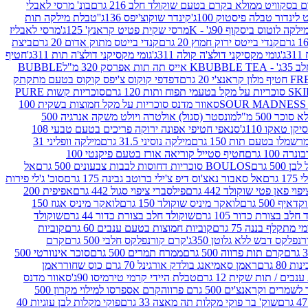
סקוויט ממולא בקרם בטעם שוקולד חלב 216 גרם
בונ' מרסי לאבלי
 לינדור טבלה פיסטוק 100ג'
קינדר שוקוצ'יפס 136ג'
'טבלת מילקה תות
ילקה לוטוס ביסקוף 90ג' - K
מרסי שקית פטיט קראנץ' 125ג'
מרסי לאבליז
קנדי בייטס ירוק חמוץ 20 גרם
קנדי בייטס מתוק אדום 20 גרם
ביצת
'
גומי מקסיקני דולצ'ה קולה 311ג'
גומי מקסיקני דולצ'ה תות 311ג'
חטיף
' - K
BUBBLE TEA אייס תה תות אפרסק 320 מ"ל
BUBBLE
דפדפי קוקוס צ'יפס קוקוס בטעם מתקתק
ח ותות 120 גרם
סוכריות קשות PURE
סאוור מדנס סוכריות על מקל חמוצות בשקית 100
 500 מ"ל
מונסטר (סגול) אולטרה ויולט משקה אנרגיה 500
ן טאקו 110ג'
סנאפי חטיפי אפונה ירוקה פריכים בטעם טבעי 108
מלו בטעם תות 150 גרם
מילקה נוסיני 31.5 גרם
מילקה וופליני 31
100 גרם
חטיף סטייל קוריאה אורז בטעם פיקנטי 100
BOULOS סוכריות דחוסות לבבות צבעונים 500 גרם
אל
רם
אל סאבור נאצ'וס דיפ צ'ילי ברוטב גבינה 175 גרם
סוכ' ג'לי פירות
י פאן פטי שוקולד 442 גרם
פילסברי ציפוי סגול 442 גרם
אפיפית 200
 500 גרם
לואקר מיניס שוקולד 150 גרם
לואקר מיניס אגוז 150
לב בצורת כדור 105 גרם
שוקולד חלב בצורת כדור 44 גרם
שוקולד
מי מתקלף בננה 75 גרם
קוביות חמוצות בטעם ענבים 60 גרם
קוביות
פלקס דבש ללא גלוטן 350ג'
קרם קורנפלקס חלבי 500 גרם
קרם
קרם תות פרווה 500 גרם
ממרח תמרים 500 גרם
סוכר אינוורטי 500
ראמן סאמיאנג בולדק אורגינל 70 גרם כוס שחור
ראמן
ים / תות שקית 12 גרם
טבלת היידי קרמי טירמיסו 90ג'
סאוור מדנס
ים וקראנצ'ים 500 גרם פרווה
קרם אספרסו למילוי מקרון 500
שוק' בר פוקי מקלות תה מאצה 33 גרם
פוקי מקלות לבן עוגיות 40