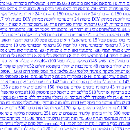
ת 10 גרם
אם אנד אם בוטנים 220ג'
מנורת 3 המשאלות סוכריות 9.6 גרם
קינדר בואנו מיני מיקס 205 גרם
עוגיות אוראו במילוי 
– ברבי 24 יחידות
מרשמלו 150 גר – גנרי 24 יחידות
מרשמלו נקניקייה 0
להכנת ממתק DIY טיפות 24 גרם
ערכה להכנת ממתק DIY בועות ג'לי 17 גרם
 סוכריות לב 60 גרם
תיק יצירה סוכריות פרח 60 גרם
סוכריות קופצות + לקקן - 
מלטיזרס צבי ג'ינג'רברד 59 גרם
ממרח מלטיזרס 200 גרם
ממרח טוויקס 200
מקלות גומי עם ג'לי וסוכריות בטעם פירות 36 גרם
מקלות גומי עם ג'לי וס
י בולז בטעם פטל 15 גרם
קראנצ'י רואופ בטעם פטל 10 גרם
קראנצ'י רואופ בטע
גרם
גומי המבורגר גדול+ ג'ל חמוץ 50 גרם
גומי המבורגר מיני 10 גרם
גומי
ש אבטיח חמוץ 500 גרם
גומי ואוו תות אוכמניות 500 גרם
גומי ואוו נחש אנקונדה 0
 תפוח 14 גרם
ראש ג'לי תות 8 גרם
ראש ג'לי פטל 8 גרם
ראש ג'לי דובדבן 8 גר
גולון מגה שוקו 145ג'
מילקה טבלה פטל 100ג'-K
מילקה טבלה אוראו סנדוויץ' 92ג
שוקולד באהבה 48 גרם
לבבות שוקולד בקופסא יהלום 52גר
לקקן שוקולד 25 גרם I LOVE YOU
הל משקה אנרגיה קלאסי 250 מל
אמ אנד אמס שוקו חום 200ג'- K
סוכריות 
עם שוקו 60 גרם OISHI
פופקורן בטעם קרמל 60 גרם OISHI
פופפולי פופקו
פופפולי פופקורן מוכן גבינה נאצו 142 גרם
פופפולי פופקורן מוכן צדר לבן 142
ודד 43 גרם
גונץ בוטנים קלויים עם מלח 150 גר'
מנטוס שקית מנטה 135 גרם
רביקיו אורגינל 510 מ"ל
פבורס טראפל לבן פיסטוק 100ג'
פבורס טראפל שוקו 
35ג'
גולון טוסטדה ללא ת.סוכר 175ג'
גולון טוסטדה ללא סוכר 350ג'
גולון א
גולון אורגני ביו ביסקוויט 170ג'
גולון מגה סנדוויץ' 250ג'
גולון אורגני ביו מריה 50
'
תחתית לפאי גראהם קרקר 170ג'
גומי וידאל תות סוכר 500 גר'
ברילה פסט
50 גר'
דיי ביסתן קלינדר בטעמים שונים 251 גרם
טבלת מילקה טופי אגוזים 00
גומי תנתה 500 גר' תות חמוץ גדול
גומי תנתה 500 גר' נשיקה
סוכרי
דג כסף פרווה 1 ק"ג
דג זהב חלבי- 1 ק"ג
cremo וופל קרם שוקולד מריר בודד
1 גרם
אנטון ברג מרציפן משמש בברנדי 220 גרם
שוקולד רושן אורירי מריר 