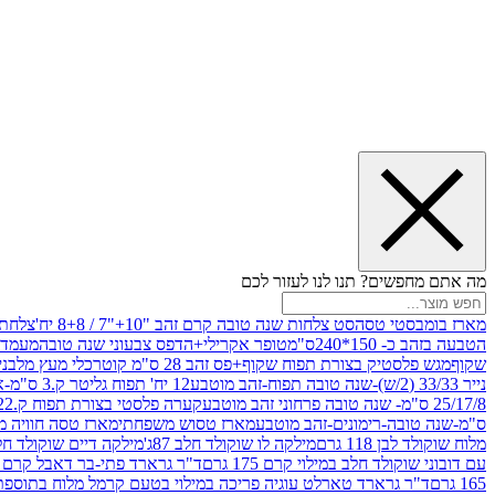
מה אתם מחפשים? תנו לנו לעזור לכם
מארז בומבסטי טסה
סט צלחות שנה טובה קרם זהב "10+"7 / 8+8 יח'
צלחת נייר 10" 
הטבעה בזהב כ- 150*240ס"מ
טופר אקרילי+הדפס צבעוני שנה טובה
מעמד עץ
שקוף
מגש פלסטיק בצורת תפוח שקוף+פס זהב 28 ס"מ קוטר
כלי מעץ מלבני 20*20 *6 +גב בצורת תפוח ג.20 ס"מ-שנה ט
נייר 33/33 (2/ש)-שנה טובה תפוח-זהב מוטבע
12 יח' תפוח גליטר ק.3 ס"מ-אדום
25/17/8 ס"מ- שנה טובה פרחוני זהב מוטבע
קערה פלסטי בצורת תפוח ק.22 ג.7 ס"מ
ס"מ-שנה טובה-רימונים-זהב מוטבע
מארז טסוש משפחתי
מארז טסה חוויה מ
מלוח שוקולד לבן 118 גרם
מילקה לו שוקולד חלב 87ג'
מילקה דיים שוקולד חלב קרמ
עם דובוני שוקולד חלב במילוי קרם 175 גרם
ד"ר גרארד פתי-בר דאבל קרם בסק
165 גרם
ד"ר גרארד טארלט עוגיה פריכה במילוי בטעם קרמל מלוח בתוספת פתיתי 