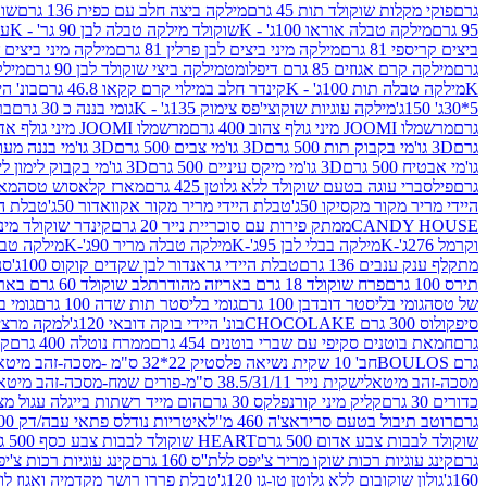
גרם
פוקי מקלות שוקולד תות 45 גרם
מילקה ביצה חלב עם כפית 136 גרם
שוקו
95 גרם
מילקה טבלה אוראו 100ג' - K
שוקולד מילקה טבלה לבן 90 גר' - K
עו
ביצים קריספי 81 גרם
מילקה מיני ביצים לבן פרלין 81 גרם
מילקה מיני ביצים ש.לבן
גרם
מילקה קרם אגוזים 85 גרם דיפלומט
מילקה ביצי שוקולד לבן 90 גרם
מילקה
K
מילקה טבלה תות 100ג' - K
קינדר חלב במילוי קרם קקאו 46.8 גרם
בונ' היי
5*30ג' 150ג'
מילקה עוגיות שוקוצי'פס צימוק 135ג' - K
גומי בננה כ 30 גרם
בר
גרם
מרשמלו JOOMI מיני גולף צהוב 400 גרם
מרשמלו JOOMI מיני גולף אדום 400 גרם
גרם
3D גו'מי בקבוק תות 500 גרם
3D גו'מי צבים 500 גרם
3D גו'מי בננה מעוצב 500 גרם
גו'מי אבטיח 500 גרם
3D גו'מי מיקס עיניים 500 גרם
3D גו'מי בקבוק לימון ליים 500 גרם
גרם
פילסברי עוגה בטעם שוקולד ללא גלוטן 425 גרם
מארז קלאסוש טסה
מאר
היידי מריר מקור מקסיקו 50ג'
טבלת היידי מריר מקור אקוואדור 50ג'
טבלת היי
CANDY HOUSE
ממתק פירות עם סוכריית נייר 20 גרם
קינדר שוקולד מיני פר
וקרמל 276ג'-K
מילקה בבלי לבן 95ג'-K
מילקה טבלה מריר 90ג'-K
מילקה טבלה ח
מתקלף ענק ענבים 136 גרם
טבלת היידי גראנדור לבן שקדים קוקוס 100ג'
סני
תירס 100 גרם
פרח שוקולד 18 גרם באריזה מהודרת
לב שוקולד 60 גרם באריזה מהודרת
של טסה
גומי בליסטר דובדבן 100 גרם
גומי בליסטר תות שדה 100 גרם
גומי בל
סיפקולוס 300 גרם CHOCOLAKE
בונ' היידי בוקה דובאי 120ג'
למקה מרציפן 62% 00
גרם
חמאת בוטנים סקיפי עם שברי בוטנים 454 גרם
ממרח נוטלה 400 גרם
קי
גרם BOULOS
חב' 10 שקית נשיאה פלסטיק 22*32 ס"מ -מסכה-זהב מיטאלי
מסכה-זהב מיטאלי
שקית נייר 38.5/31/11 ס"מ-פורים שמח-מסכה-זהב מיטאלי
כדורים 30 גרם
קליק מיני קורנפלקס 30 גרם
הום מייד רשתות בייגלה עגול מצופה ב
גרם
רוטב תיבול בטעם סריראצ'ה 460 מ"ל
איטריות נודלס פתאי עבה/דק 200 גרם
שוקולד לבבות צבע אדום 500 גרם
HEART שוקולד לבבות צבע כסף 500 גרם
גרם
קינג עוגיות רכות שוקו מריר צ'יפס ללת''ס 160 גרם
קינג עוגיות רכות צ'יפס ק
160ג'
גולון שוקובום ללא גלוטן טו-גו 120ג'
טבלת פררו רושר מקדמיה ואגוז לוז 90 גר