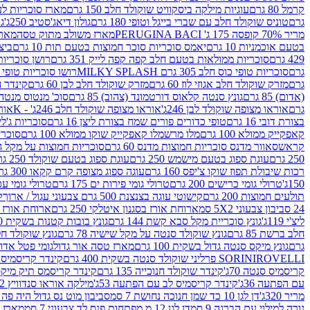
קרמל 80 גרם
עוגיות מילקה ביסקוויט שוקולד חלב 150 גרם
מארז סוכריות לעיס
גרם
טוניס שוקולד חלב עם שברי בייגל וטופי 180 גרם
גולון דיאג'סטיב 250ג'
גו
מריר 70% קופסה 175 ג' PERUGINA BACI
מארז משולב מתוק טסה
מארז
בטעם אוכמניות 10 גרם
יאמס סוכריות סוכר חמוצות בטעם תות 10 גרם
ביצת
429 גרם
סוכריות ממולאות בטעם חלב קפה קפה לייק 351 גרם
רושן סוכריות ג'לי 
גרם
סוכריות טופי כוס חלב 305 גרם MILKY SPLASH
רושו סוכריות טופי חלב 
גרם
מזרק שוקולד חלב אגוזי לוז 60 גרם
מזרק שוקולד חלב לבן 60 גרם
קינדר הפי
(אדום) 85 גרם
גונץ סנטה קלאוס דורטמונד (צהוב) 85 גרם
סוכ' מנטוס מנטה 29.7 גר
גרם
אוראו מצופה שוקולד לבן 246ג'
אוראו מצופה שוקולד חלב 246ג' - K
אוראו
בצורת דובי 16 גרם
טופי כדורים פורים שמח בצורת ליצן 16 גרם
סוכריות ג'לי ב
קאפקייק ממולא 100 גרם
מלו מרשמלו קאפקייק שוקו ממולא 100 גרם
סוכריות ג
קראש
סאוור מדנס סוכריות חמוצות מדנס 60 גרם
סוכריות חמוצות על מקל גולגולת
250 גרם
עוגת ספוג בטעם מישמש 250 גרם
עוגת ספוג בטעם שוקולד 250 גרם
רכות שיבולת תפוז שוקו צ'יפס 160 גרם
עוגה ספוג מצופה קרם קקאו 300 גרם
150ג'
טרולי גומי כרישים 200 גרם
טרולי גומי פירות ים 175 גרם
טרולי גומי עכברים
תולעים חמוצות 200 גרם
קישוטי עוגה בצנצנת 500 גרם צבעוני עגול / ארוך
ק
24 סביבון צבעוני 5X2 סמ
ארוחת אורז בסגנון איטלקי 250 גרם
ארוחת אורז בסגנ
ליצ'י 119ג'
גונץ סוכריית מקל סבא קשת 144 גרם
גונץ בובות קטנות בשקית 100 גרם
חלב ברשת 85 גרם
גונץ שוקולד סנטה על מקל שישיה 78 גרם
גונץ שוקולד חלב ס
גרם
גונץ מיקס סנטה גדול בשקית 100 גרם
מארז טסה אור גדול
גומי פטל אדום 
ROVELLI פרליני שוקולד סנטה בשקית 400 גרם
SORINI
קינדר קריסמיס מיק
קריסמיס סנטה 70ג'
קינדר שוקולד חנוכייה 135 גרם
קינדר קריסמס תיק מיקס 193
עם הפתעה 36ג'
קינדר קריסמיס לב עם הפתעה 53ג'
מילקה אוראו סנדוויץ 92 גרם
מריר 320ג'
דן לגן 10 כד שמן חנוכה נחושת 7 סמ
סביבון מוט נס גדול היה פה ברש
נורה למילוי עם הברגה 9 סמ
דן לגן 12 מ.מפתחות פנס לד צבעוני 7 סמ
מארז 3 מזרקים לאפייה ולבישול 10 מל'