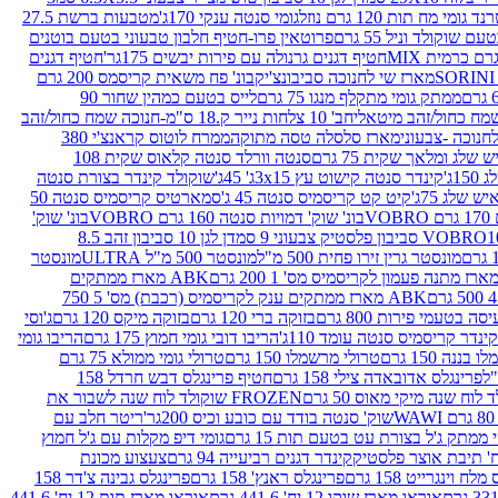
נד גומי מח תות 120 גרם נוזל
גומי סנטה ענקי 170ג'
מטבעות ברשת 27.5
שוקולד וניל 55 גרם
פרוטאין פרו-חטיף חלבון טבעוני בטעם בוטנים
חטיף דגנים גרנולה עם פירות יבשים 175גר'
חטיף דגנים
מארז שי לחנוכה סביבונצ'יק
בונ' פח משאית קריסמס 200 גרם
ממתק גומי מתקלף מנגו 75 גרם
לייס בטעם כמהין שחור 90
חב' 10 צלחות נייר ק.18 ס"מ-חנוכה שמח כחול/זהב
מארז סלסלה טסה מתוקה
ממרח לוטוס קראנצ'י 380
לג ומלאך שקית 75 גרם
סנטה וורלד סנטה קלאוס שקית 108
1ג'
קינדר סנטה קישוט עץ 3x15ג' 45ג'
שוקולד קינדר בצורת סנטה
 שלג 75ג'
קיט קט קריסמיס סנטה 45 ג'
סמארטיס קריסמיס סנטה 50
V
בונ' שוק' דמויות סנטה 160 גרם VOBRO
בונ' שוק'
לסטיק צבעוני 9 סמ
דן לגן 10 סביבון זהב 8.5
מונסטר גרין זירו פחית 500 מ"ל
מונסטר 500 מ"ל ULTRA
מונסטר
ABK מארז ממתקים
ABK מארז ממתקים ענק לקריסמיס (רכבת) מס' 5 750
סה בטעמי פירות 800 גרם
בזוקה ברי 120 גרם
בזוקה מיקס 120 גרם
ג'וסי
קינדר קריסמיס סנטה עומד 110ג'
הריבו דובי גומי חמוץ 175 גרם
הריבו גומי
ננה 150 גרם
טרולי מרשמלו 150 גרם
טרולי גומי ממולא 75 גרם
פרינגלס אדובאדה צילי 158 גרם
חטיף פרינגלס דבש חרדל 158
לוח שנה מיקי מאוס 50 גרם
FROZEN שוקולד לוח שנה לשבור את
שוק' סנטה בודד עם כובע וכיס 200גר'
ריטר חלב עם
י ממתק ג'ל בצורת עט בטעם תות 15 גרם
גומי דיפ מקלות עם ג'ל חמוץ
קינדר דגנים רביעייה 94 גרם
צעצוע מכונת
לח וינגרייט 158 גרם
פרינגלס ראנץ' 158 גרם
פרינגלס גבינה צ'דר 158
אוראו מארז שוקו 12 יח' 441.6 גרם
אוראו מארז תות 12 יח' 441.6