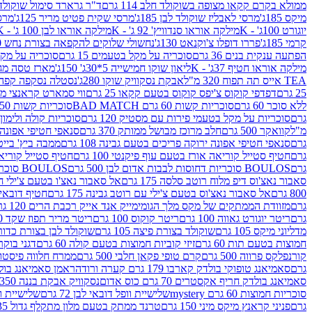
ממולא בקרם קקאו מצופה בשוקולד חלב 114 גרם
ד"ר גרארד סימול שוקולד חלב
מיקס 185ג'
מרסי לאבליז שוקולד לבן 185ג'
מרסי שקית פטיט מריר 125ג'
מרסי
יוגורט 100ג' - K
מילקה אוראו סנדוויץ' 92 ג' - K
מילקה אוראו לבן 100 ג' - K
קרמי 185ג'
פררו דופלו צ'וקנאט 130ג'
נחשולי שלוקים להקפאה בצורת נחש 280 מ"ל
הפתעה ענקית בנים 36 גרם
סוכריה על מקל בטעמים 15 גרם
סוכריה על מקל בט
מילקה אוראו חטיף 37ג' - K
ליאון שוקו חמישייה 5*30ג' 150ג'
מארז טסה מג
TEA אייס תה תפוח 320 מ"ל
אבקת נסקוויק שוקו 280ג'
נסטלה נסקפה קפה נמס 3 ב1
25 גרם
דפדפי קוקוס צ'יפס קוקוס בטעם קקאו 25 גרם
ווי סמארט קראנצי מנגו 0
ללא סוכר 60 גרם
סוכריות קשות 60 גרם BAD MATCH
סוכריות קשות WINTER 150 גרם Share pack
גרם
סוכריות על מקל בטעמי פירות עם מסטיק 120 גרם
סוכריות קולה ולימון 120 גרם
מ"ל
קוואקר 500 גרם
חלב מרוכז מבושל ממותק 370 גרם
סנאפי חטיפי אפונה יר
גרם
סנאפי חטיפי אפונה ירוקה פריכים בטעם גבינה 108 גרם
ממבה ביץ' בייטס 60
גרם
חטיף סטייל קוריאה אורז בטעם עוף פיקנטי 100 גרם
חטיף סטייל קוריאה א
גרם
BOULOS סוכריות דחוסות לבבות אדום לבן 500 גרם
BOULOS סוכריות דחוסות לבבות לבן ורוד 500 גרם
סאבור נאצ'וס דיפ מלוח רוטב סלסה 175 גרם
אל סאבור נאצ'ו בטעם צ'ילי חריף
800 גרם
אל סאבור נאצ'וס בטעם צ'ילי עם רוטב גבינה 175 גרם
חטיף דובאי חלב 
גרם
מזוודת הממתקים של מקס מלך הגומי
מייק אנד אייק רכבת הרים 120 גרם
גרם
ריטר יוגורט גאווה 100 גרם
ריטר קוקוס 100 גרם
ריטר מריר תפוז שקד 100 גרם
מדליוני מיקס 105 גרם
שוקולד בצורת פיצה 105 גרם
שוקולד לבן בצורת כדור 105 גר
חמוצות בטעם תות 60 גרם
זיזי קוביות חמוצות בטעם קולה 60 גרם
דגני בוקר 
קורנפלקס פרווה 500 גרם
קרם טופי פקאן חלבי 500 גרם
ממרח חלווה פיסטוק פרוו
גרם
סאמיאנג טופוקי בולדק קארבו 179 גרם קערה ורודה
ראמן סאמיאנג בולדק קארבו 
סאמיאנג בולדק חריף אקסטרים 70 גרם כוס אדום
נסקוויק אבקת בננה 350ג'
סוכריות חמוצות 60 גרם mystery
שלישיית וופל דובאי לבן 72 גרם
שלישיית וופל
גרם
פניני קראנץ מיקס מיני 150 גרם
טרנד ממתק בטעם מלון מתקלף גדול 135ג'