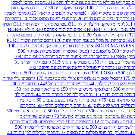
סקוויט ממולא בקרם בטעם שוקולד חלב 216 גרם
בונ' מרסי לאבלי
 לינדור טבלה פיסטוק 100ג'
קינדר שוקוצ'יפס 136ג'
'טבלת מילקה תות
ילקה לוטוס ביסקוף 90ג' - K
מרסי שקית פטיט קראנץ' 125ג'
מרסי לאבליז
קנדי בייטס ירוק חמוץ 20 גרם
קנדי בייטס מתוק אדום 20 גרם
ביצת
'
גומי מקסיקני דולצ'ה קולה 311ג'
גומי מקסיקני דולצ'ה תות 311ג'
חטיף
' - K
BUBBLE TEA אייס תה תות אפרסק 320 מ"ל
BUBBLE
דפדפי קוקוס צ'יפס קוקוס בטעם מתקתק
ח ותות 120 גרם
סוכריות קשות PURE
סאוור מדנס סוכריות על מקל חמוצות בשקית 100
 500 מ"ל
מונסטר (סגול) אולטרה ויולט משקה אנרגיה 500
ן טאקו 110ג'
סנאפי חטיפי אפונה ירוקה פריכים בטעם טבעי 108
מלו בטעם תות 150 גרם
מילקה נוסיני 31.5 גרם
מילקה וופליני 31
100 גרם
חטיף סטייל קוריאה אורז בטעם פיקנטי 100
BOULOS סוכריות דחוסות לבבות צבעונים 500 גרם
אל
רם
אל סאבור נאצ'וס דיפ צ'ילי ברוטב גבינה 175 גרם
סוכ' ג'לי פירות
י פאן פטי שוקולד 442 גרם
פילסברי ציפוי סגול 442 גרם
אפיפית 200
 500 גרם
לואקר מיניס שוקולד 150 גרם
לואקר מיניס אגוז 150
לב בצורת כדור 105 גרם
שוקולד חלב בצורת כדור 44 גרם
שוקולד
מי מתקלף בננה 75 גרם
קוביות חמוצות בטעם ענבים 60 גרם
קוביות
פלקס דבש ללא גלוטן 350ג'
קרם קורנפלקס חלבי 500 גרם
קרם
קרם תות פרווה 500 גרם
ממרח תמרים 500 גרם
סוכר אינוורטי 500
ראמן סאמיאנג בולדק אורגינל 70 גרם כוס שחור
ראמן
ים / תות שקית 12 גרם
טבלת היידי קרמי טירמיסו 90ג'
סאוור מדנס
ים וקראנצ'ים 500 גרם פרווה
קרם אספרסו למילוי מקרון 500
שוק' בר פוקי מקלות תה מאצה 33 גרם
פוקי מקלות לבן עוגיות 40