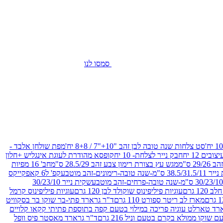
סמסו לנו
סט צלחות שנה טובה לבן זהב "10+"7 / 8+8 יח'
מפת שולחן אלבד -
חבק נייר לצלחת- 10 יח
קופסא מהודרת לעוגת אינגליש +חלון
 ס"מ
מגש עץ בצורת רימון צבע זהב 28.5/29 ס"מ
חב' 16 מפיות
-שנה טובה-רימונים-זהב מוטבע
קפ' ל6 קאפקייקס
שקית נייר 30/23/10
12 גרם
עוגיות פיליפינוס שוקולד לבן 120 גרם
עוגיות פיליפינוס קרמל
מארז לב ריטר ספורט 110 גרם
ד"ר גרארד פתי-בר שוקו בר בסקוויט
רד טארלט עוגיה פריכה במילוי בטעם קפה בתוספת פתיתי קקאו קלויים
קו ממולא בקרם בטעם וניל 216 גרם
ד"ר גרארד מאסטר פיס וופל