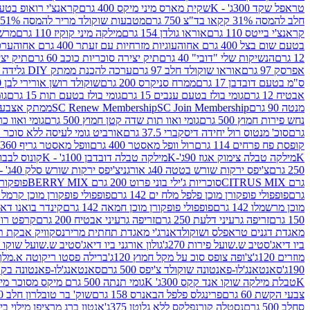
טראפל שקד 300ג' - K
שקית מארס מיני מיקס 400 גרם
קראנצ'י רואופ בטעם תו
חלב להמסה 31% קקאו בד"צ 750 גרם
מטבעות שוקולד מריר להמסה 51% קקאו פרווה בד"צ 750 גרם
קראנצ'י בייטס 110 גרם
אוראו גולדן 154 גרם
מילקה מיני קוקיז 110 גרם
מרשמלו 150 גר 
בטעם שום בצל 400 גרם אחוה
עוגיות מזרחיות עם זעתר 400 גרם אחוה
ערכה 
12 גרם
הנשיקות שלי "דובי" 40 גרם
תיק יצירה סוכריות כוכב 60 גרם
תיק יצירה
אפרסק 97 גרם
אוראו שוקולד חלב 97 גרם
ערכה להכנת ממתק DIY גלידה 43.5 גרם
ס"מ בטעם דובדבן 17 גרם
ממרח סניקרס 200 גרם
שוקולד רושן אורירי לבן 80 גרם
אבטיח 12 גרם
גומי בולז בטעם ענבים 15 גרם
גומי בולז בטעם תות 15 גרם
גומ
מנטה 90 גרם
SC Join Membership
SC Renew Membership
ממתק אצבעוני 7.5 
נחש פירות חמוץ 500 גרם
גומי ואוו תות שדה קטן חמוץ 500 גרם
גומי ואוו כרי
גרם
סוכ' מנטוס רול יחידה דיסקברי 37.5 גרם
אורביט גומי לעיסה ללא סוכר בטעם
קופסת פח פרחים 114 גרם
רול וופל מאסטר 400 גרם
וופל מאסטר גריף 360 גרם
K
מילקה טבלה צימוק אגוז 90ג'-K
מילקה טבלה דובדבן 100ג' - K
קונוס לבבות 
250 גרם
צ'יפס ירקות שורש בטטה 40ג אורגני
צ'יפס ירקות שורש סלק 40ג' -אורגני
גרם CITRUS MIX
סוכריות ג'ילי בוני פרוט 200 גרם BERRY MIX
פופקורן בט
גרם
פופפולי פופקורן מוכן פלפל מלח ים 142 גרם
פופפולי פופקורן מוכן קרמל 142 גרם
מוכן מרשמלו 142 גרם
פופפולי פופקורן מוכן חמאה 142 גרם
קינדר בואנו דארק ב
150 גרם
זריפה גרעיני דלעת 250 גרם
זריפה גרעיני אבטיח 200 גרם
קרפט רוטב ב
מאגדת דגנים טראפלס ושוקולד
אנרג'י מאגדת תחתית מריר
נסקוויק אבקת תות 0
ביו דיאג'סטיב ש.שועל פירות 270ג'
גולון אורגני ביו דיאג'סטיב ש.שועל שוקו 270ג'
מוזרים 120ג'
צ'ופה צופס סוכ על מקל חמוץ 120ג'
ברילה פסטו ריקוטה א.מלך 190ג
190ג'
סאנטאנג'לו-פאנטונה שוקולד צ'יפס 500 גרם
סאנטאנג'לו-פאנטונה בקופסה 0
K
טבלת מילקה שוקו אנד קקס 300ג' K
גומי תנתה 500 גרם מיקס מסוכר מיני תות בננה
צבעי הקשת 60 גרם
פרינגלס פלפל הבאנרס 158 גרם
שוק' בר טובלרון חלב 200ג'
סחלב 500 גרם
נסטלה קורנפלקס ללא גלוטן 375ג'
אנטון ברג מרציפן מילוי בייליס 75