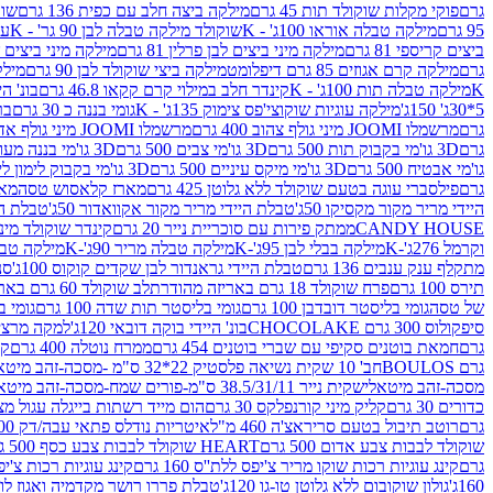
גרם
פוקי מקלות שוקולד תות 45 גרם
מילקה ביצה חלב עם כפית 136 גרם
שוקו
95 גרם
מילקה טבלה אוראו 100ג' - K
שוקולד מילקה טבלה לבן 90 גר' - K
עו
ביצים קריספי 81 גרם
מילקה מיני ביצים לבן פרלין 81 גרם
מילקה מיני ביצים ש.לבן
גרם
מילקה קרם אגוזים 85 גרם דיפלומט
מילקה ביצי שוקולד לבן 90 גרם
מילקה
K
מילקה טבלה תות 100ג' - K
קינדר חלב במילוי קרם קקאו 46.8 גרם
בונ' היי
5*30ג' 150ג'
מילקה עוגיות שוקוצי'פס צימוק 135ג' - K
גומי בננה כ 30 גרם
בר
גרם
מרשמלו JOOMI מיני גולף צהוב 400 גרם
מרשמלו JOOMI מיני גולף אדום 400 גרם
גרם
3D גו'מי בקבוק תות 500 גרם
3D גו'מי צבים 500 גרם
3D גו'מי בננה מעוצב 500 גרם
גו'מי אבטיח 500 גרם
3D גו'מי מיקס עיניים 500 גרם
3D גו'מי בקבוק לימון ליים 500 גרם
גרם
פילסברי עוגה בטעם שוקולד ללא גלוטן 425 גרם
מארז קלאסוש טסה
מאר
היידי מריר מקור מקסיקו 50ג'
טבלת היידי מריר מקור אקוואדור 50ג'
טבלת היי
CANDY HOUSE
ממתק פירות עם סוכריית נייר 20 גרם
קינדר שוקולד מיני פר
וקרמל 276ג'-K
מילקה בבלי לבן 95ג'-K
מילקה טבלה מריר 90ג'-K
מילקה טבלה ח
מתקלף ענק ענבים 136 גרם
טבלת היידי גראנדור לבן שקדים קוקוס 100ג'
סני
תירס 100 גרם
פרח שוקולד 18 גרם באריזה מהודרת
לב שוקולד 60 גרם באריזה מהודרת
של טסה
גומי בליסטר דובדבן 100 גרם
גומי בליסטר תות שדה 100 גרם
גומי בל
סיפקולוס 300 גרם CHOCOLAKE
בונ' היידי בוקה דובאי 120ג'
למקה מרציפן 62% 00
גרם
חמאת בוטנים סקיפי עם שברי בוטנים 454 גרם
ממרח נוטלה 400 גרם
קי
גרם BOULOS
חב' 10 שקית נשיאה פלסטיק 22*32 ס"מ -מסכה-זהב מיטאלי
מסכה-זהב מיטאלי
שקית נייר 38.5/31/11 ס"מ-פורים שמח-מסכה-זהב מיטאלי
כדורים 30 גרם
קליק מיני קורנפלקס 30 גרם
הום מייד רשתות בייגלה עגול מצופה ב
גרם
רוטב תיבול בטעם סריראצ'ה 460 מ"ל
איטריות נודלס פתאי עבה/דק 200 גרם
שוקולד לבבות צבע אדום 500 גרם
HEART שוקולד לבבות צבע כסף 500 גרם
גרם
קינג עוגיות רכות שוקו מריר צ'יפס ללת''ס 160 גרם
קינג עוגיות רכות צ'יפס ק
160ג'
גולון שוקובום ללא גלוטן טו-גו 120ג'
טבלת פררו רושר מקדמיה ואגוז לוז 90 גר