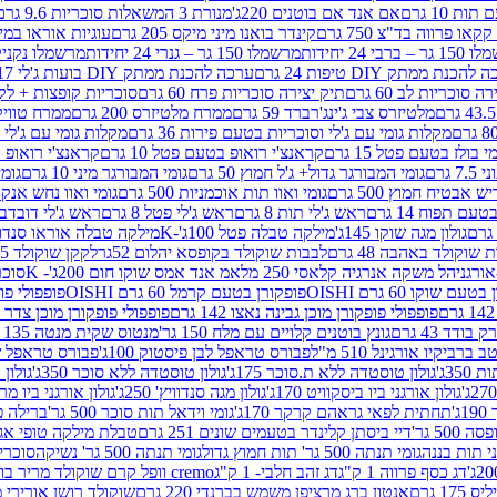
ת 10 גרם
אם אנד אם בוטנים 220ג'
מנורת 3 המשאלות סוכריות 9.6 גרם
קינדר בואנו מיני מיקס 205 גרם
עוגיות אוראו במילוי 
– ברבי 24 יחידות
מרשמלו 150 גר – גנרי 24 יחידות
מרשמלו נקניקייה 0
להכנת ממתק DIY טיפות 24 גרם
ערכה להכנת ממתק DIY בועות ג'לי 17 גרם
 סוכריות לב 60 גרם
תיק יצירה סוכריות פרח 60 גרם
סוכריות קופצות + לקקן - 
מלטיזרס צבי ג'ינג'רברד 59 גרם
ממרח מלטיזרס 200 גרם
ממרח טוויקס 200
מקלות גומי עם ג'לי וסוכריות בטעם פירות 36 גרם
מקלות גומי עם ג'לי וס
י בולז בטעם פטל 15 גרם
קראנצ'י רואופ בטעם פטל 10 גרם
קראנצ'י רואופ בטע
גרם
גומי המבורגר גדול+ ג'ל חמוץ 50 גרם
גומי המבורגר מיני 10 גרם
גומי
ש אבטיח חמוץ 500 גרם
גומי ואוו תות אוכמניות 500 גרם
גומי ואוו נחש אנקונדה 0
 תפוח 14 גרם
ראש ג'לי תות 8 גרם
ראש ג'לי פטל 8 גרם
ראש ג'לי דובדבן 8 גר
גולון מגה שוקו 145ג'
מילקה טבלה פטל 100ג'-K
מילקה טבלה אוראו סנדוויץ' 92ג
שוקולד באהבה 48 גרם
לבבות שוקולד בקופסא יהלום 52גר
לקקן שוקולד 25 גרם I LOVE YOU
הל משקה אנרגיה קלאסי 250 מל
אמ אנד אמס שוקו חום 200ג'- K
סוכריות 
עם שוקו 60 גרם OISHI
פופקורן בטעם קרמל 60 גרם OISHI
פופפולי פופקו
פופפולי פופקורן מוכן גבינה נאצו 142 גרם
פופפולי פופקורן מוכן צדר לבן 142
ודד 43 גרם
גונץ בוטנים קלויים עם מלח 150 גר'
מנטוס שקית מנטה 135 גרם
רביקיו אורגינל 510 מ"ל
פבורס טראפל לבן פיסטוק 100ג'
פבורס טראפל שוקו 
35ג'
גולון טוסטדה ללא ת.סוכר 175ג'
גולון טוסטדה ללא סוכר 350ג'
גולון א
גולון אורגני ביו ביסקוויט 170ג'
גולון מגה סנדוויץ' 250ג'
גולון אורגני ביו מריה 50
'
תחתית לפאי גראהם קרקר 170ג'
גומי וידאל תות סוכר 500 גר'
ברילה פסט
50 גר'
דיי ביסתן קלינדר בטעמים שונים 251 גרם
טבלת מילקה טופי אגוזים 00
גומי תנתה 500 גר' תות חמוץ גדול
גומי תנתה 500 גר' נשיקה
סוכרי
דג כסף פרווה 1 ק"ג
דג זהב חלבי- 1 ק"ג
cremo וופל קרם שוקולד מריר בודד
1 גרם
אנטון ברג מרציפן משמש בברנדי 220 גרם
שוקולד רושן אורירי מריר 