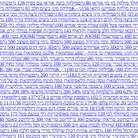
לד מילקה בון בון אוראו 86 גרם
מילקה ביצה אוראו עם כפית 128 גרם
שוקולד
גיות מילקה סנסיישן קקאו 156ג' - K
מילקה מיני ביצים חלב 81 גרם
מילקה ביצים 
 81 גרם
מילקה מיני ביצים ביסקוויט 81 גרם
מילקה ביצה מילוי מיני ביצים 97 גר
 ביצה מילוי קרם רביעייה 124 גרם
קוטדור מיני ביצים שוקולד מריר 100 גרם
די מאונטן פטל 100ג'
טבלת מרסי אגוזים 100ג'
שוקולד מילקה טבלה ג'לי 250 גר'-K
 דובאי שוקולד חלב פיסטוק וקדאיף 145 גרם
קוביות אפיפית במילוי קרם אגוזי לוז
מרשמלו JOOMI לב אדום 400 גרם
מרשמלו JOOMI בננה 400 גרם
3D גו'מי נקניקיה מעוצב 500 גרם
3D גו'מי צי'פס מעוצב 500 גרם
3D גו'מי אפרוחים מעוצב 500 גרם
3D גו'מי דגים מעוצב 500 גרם
ז חגיגי טסה
מארז שי מתוק - שפע טסה
מארז אלגנט טסה
מארז ענק ממתקים
די גראנדור מריר שקד 80ג'
טבלת היידי גראנדור חלב שקד 80ג'
טבלת היידי גר
נדס שברי עוגיות 120 גרם
קינדר מקסי 100 גרם
בר טובלרון שקד כחול 100ג'
לב 90ג'-K
מילקה טבלה יוגורט 100ג' - K
מילקה טבלה שברי אגוז 90ג'-K
קרס ח.בוטנים חמישייה קרימי 182.5ג'
ריץ קרקר 200 גרם
שוקולד מרסי מריר 250 ג
מארז טסה מנות קלאסי
מארז טסה מתוק מתמיד
מארז ים של מות
יסטר עכביש 100 גרם
גומי בליסטר פיצה 100 גרם
גומי בליסטר מילקשייק 100 גרם
2 גרם
למקה מרציפן 54% 200 גרם
למקה מרציפן 38% 200 גרם
קונ
נדר טריס חמישייה 102.5 גרם
מפת שולחן פורים כ 274*137 סמ ניילון
מארז שמי
חב' 20 שקית צלופן 36*17 ס"מ-מסכה-זהב
שקית נייר לבקבוק 11/11/36 ס"מ ס"מ-פורים שמח- דגם ענן
קופ' קרטון חלון 18/15/8 ס"מ -פורים שמח-דגם בועות דקל
שקית קרטון 24.5/19/8 ס"מ-פורים שמח-דגם בועות דקל
שוקולד לבן 120 גרם
מארז טסה פאן
סוכריות ג'לי בטעם פטל 175 גרם
סו
רוטב טריאקי שומשום 300 מ"ל
רוטב טריאקי 300 מ"ל
רוטב סאטה 240 גרם
HEART שוקולד לבבות צבע זהב 500 גרם
סניקרס וופל גליליות 22 גרם
טווי
רמל מלוח 160 גרם
קינג עוגיות רכות שוקולד מריר צ'יפס חלבון 160 גרם
מר
ם
קינדר שוקולד מיני פרנדס 120 גרם
קינדר הפי מומנטס 161 גרם
מילקה ע