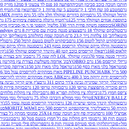
חותכן חנוכה כוכב סביבון חנוכיה
הפתעה 10 פנס לד צבעוני 9 סמ
12 מזרק 20 מל' לעבודות יצירה וקישוט
גרם
מטבע 10 שח חלבי 1 ק"ג
מטבע 5 שח פרווה 1 ק"ג
פרוטאין פרו-חטיף חלבו
קרמל ושוקולד 55 גרם
מיקס כדורים שוקולד חלב ולבן 55 גרם כרמית MIX
בי
בתוספת אגוזים ושוקולד מריר 125גר'
חטיף גרונלה בתוספת צימוקים 175 גר'
SORINI
בובספוג משקה פחית הדר 330 מל
שק' קונפטי פי.וי.סי-סביביון מי
גרם
טולבקס שוקולד 18 גרם
צעצוע סנטה בובות עם סוכריות 8 גרם Candytoy
מיטאלי
חב' 10 צלחות נייר ק.23 ס"מ-חנוכה שמח כחול/זהב מיטאלי
קפ' קרטון + חלון- 8/51/18 
גרם
ביסקויט קרמל לוטוס 156 גרם
ביסקויט לוטוס בטעם קרמל 250 גרם
גלילי
גרם
סנטה וורלד מיקס שוקולד קריסמס במגף 243 גרם
סנטה וורלד מיקס שוקולד 
קלאוס 160ג'
רפאלו קריסמיס כוכב קטן 40 ג
קינדר קריסמס שוקולד 150ג'
קינ
ג'
היידי סנטה עומד 70ג'
גונץ שוקולד LOL לוח שנה 75 גרם
בונ' זהב בצורת עץ מק
גריזלי קריסמס 156 גרם VOBRO
בונ' אדומה משולשת בצורת עץ מקרטון עם שרי 126 ג
סמ
טראפל בלגי מארז כסף 150ג'
טראפל בלגי מארז זהב 150ג'
אירופה סוכריות 
500 מ"ל PIPELINE PUNCH
ABK מארז ממתקים לקריסמיס עגול מס' 6 300 גרם
לקריסמיס ידית ירוקה מס' 3 400 גרם
ABK מארז ממתקים יוקרתי לקריסמיס (מלאך) מס' 7 450 גרם
גרם
קיבלר קרקר שמינייה גבינה צ'דר כתום 311 גרם
צ'יז איט קרקר גבינה צהובה 27
דרופ סוכריה מתפוצצת טרופי 120 גרם
בזוקה טרופי 120 גרם
בזוקה פירות 120 גרם
צ'יפס חמוץ 175ג'
בייגלה ציו מקלות תפו"א 80 גרם
בייגלה ציו מקלות מלוחים 100 גרם
ENERGY BALLZ
טרולי גומי ממולא דובדבן קולה 75 גרם
טרולי גומי ממולא מנג
גרם
שוקולד קינדר מקסי שישייה 126 גרם
קינדר קריסמיס סנטה עומד 55ג'
ד"ר
הקרח 50 גרם
צילינדר אייסקונפקט קריסמס 500 גרם MORITZ WAWI
סנטה 
אמיצ'לי 100 גרם
חנוכיה פח זהב חנוכה שמח 25X14 סמ
גוסי ממתק ג'ל בצורת 
בטעם תות 30 גרם
גומי דיפ מקלות עם ג'ל חמוץ בטעם פטל 30 גרם
בונבונירה ד
מזל+סוכריות
לקקן סיסי סטיקס פינגווין תות 9 גרם
פרינגלס פילי סטייק גבינה 158 גרם
גרם
קיבלר קרקר שמינייה קלאב צ'דר 311 גרם
פררו קולקשיין גרנד אסורטמנט 197.8 