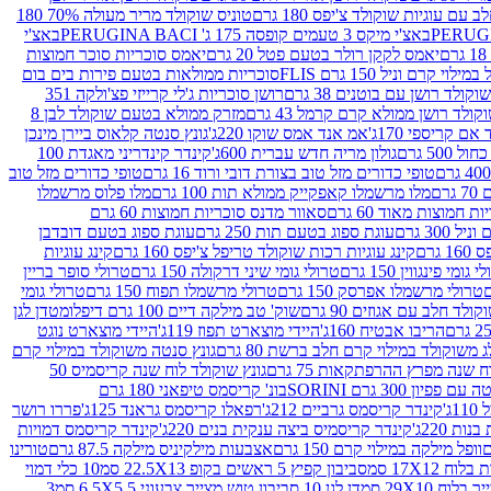
עם עוגיות שוקולד צ'יפס 180 גרם
טוניס שוקולד מריר מעולה 70% 180
באצ'י מיקס 3 טעמים קופסה 175 ג' PERUGINA BACI
באצ'י
יאמס לקקן רולר בטעם פטל 20 גרם
יאמס סוכריות סוכר חמוצות
לוי קרם וניל 150 גרם FLIS
סוכריות ממולאות בטעם פירות בים בום
קולד רושן עם בוטנים 38 גרם
רושן סוכריות ג'לי קרייזי פצ'ולקה 351
ולד רושן ממולא קרם קרמל 43 גרם
מזרק ממולא בטעם שוקולד לבן 8
ם קריספי 170ג'
אמ אנד אמס שוקו 220ג'
גונץ סנטה קלאוס ביירן מינכן
 500 גרם
גולון מריה חדש עברית 600ג'
קינדר קינדריני מאגדת 100
טופי כדורים מזל טוב בצורת דובי ורוד 16 גרם
טופי כדורים מזל טוב
רם
מלו מרשמלו קאפקייק ממולא תות 100 גרם
מלו פלוס מרשמלו
 חמוצות מאוד 60 גרם
סאוור מדנס סוכריות חמוצות 60 גרם
300 גרם
עוגת ספוג בטעם תות 250 גרם
עוגת ספוג בטעם דובדבן
גרם
קינג עוגיות רכות שוקולד טריפל צ'יפס 160 גרם
קינג עוגיות
 גומי פינגווין 150 גרם
טרולי גומי שיני דרקולה 150 גרם
טרולי סופר בריין
טרולי מרשמלו אפרסק 150 גרם
טרולי מרשמלו תפוח 150 גרם
טרולי גומי
לד חלב עם אגוזים 90 גרם
שוק' טב מילקה דיים 100 גרם דיפלומט
דן לגן
הריבו אבטיח 160ג'
היידי מוצארט תפוז 119ג'
היידי מוצארט נוגט
 משוקולד במילוי קרם חלב ברשת 80 גרם
גונץ סנטה משוקולד במילוי קרם
ח שנה מפרץ ההרפתקאות 75 גרם
גונץ שוקולד לוח שנה קריסמיס 50
יון 300 גרם SORINI
בונ' קריסמס טיפאני 180 גרם
ג'
קינדר קריסמס גרביים 212ג'
רפאלו קריסמס גראנד 125ג'
פררו רושר
ת 220ג'
קינדר קריסמיס ביצה ענקית בנים 220ג'
קינדר קריסמס דמויות
וופל מילקה במילוי קרם 150 גרם
אצבעות מילקיניס מילקה 87.5 גרם
טורינו
סביבון קפיץ 5 ראשים בקופ 22.5X13 סמ
10 כלי דמוי
דן לגן 10 סביבון טוש מצייר צבעוני 6.5X5.5 סמ
3