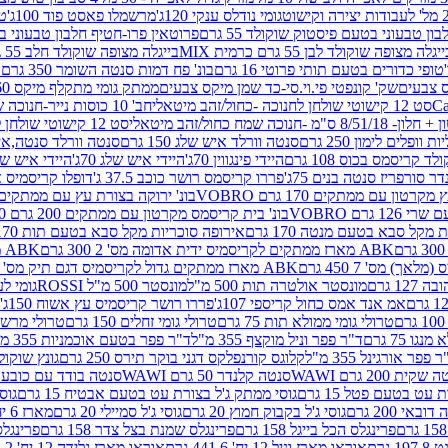
גומי נודלס ענקי 120ג'
מרשמלו פאסט פוד 100ג'
טר
ן טבעוני בטעם פיסטוק שוקולד 55 גרם
פרוטאין פרו-חטיף חלבון טבעוני בטעם 
יגלה מצופה שוקולד לבן 55 גרם כרמית MIX
בייגלה מצופה שוקולד חלב 55 גרם כרמית MIX
טופי כדורים בטעם תותי פרוטי 16 גרם
בונ' פח דמות סנטה השומר 350 גרם SORINI
קס צבעים
שק' קונפטי פי.וי.סי-כד שמן מיקס צבעים
ממתק גומי מתקלף מיקס 60 גרם
סט 12 קישוטי שולחן לחנוכה -כחול/זהב מיטאלי
חב' 10 כוסות נייר-חנוכה שמח כחול/זהב מיטאלי
ס"מ -חנוכה שמח כחול/זהב מיטאלי
סט 12 קישוטי שולחן לחנוכה -צבעוני
ות וופלים לימון 250 גרם
סנטה וורלד איש שלג 150 גרם
סנטה וורלד סנטה,איש ש
קריסמס בכוס 108 גרם
היידי פינגווין 70ג'
היידי איש שלג 70ג'
היידי איש שלג 50
דר סורפריז סנטה בנים 75ג'
פררו קריסמס רושר כוכב 37.5 ג'
דופלו קריסמיס איש
רטון עם ממתקים 170 גרם VOBRO
בונ' ירוקה בצורת עץ עם ממתקים 170 גרם OBRO
רם VOBRO
בונ' בית קריסמס מקרטון עם ממתקים 200 גרם VOBRO
10 סביבון פ
מקל סבא בטעם מנטה 170 גרם
אירופה סוכריות מקל סבא בטעם תות 170 גרם
ABK מארז ממתקים לקריסמיס ידית אדומה מס' 2 300 גרם
ABK מארז מתנה פעמון לקריסמיס מס' 1 200 גרם
ABK מארז ממתקים גדול לקריסמיס דגם תיק מס' 4 500 גרם
1 גרם
מונסטר אולטרה תות 500 מ"ל
מונסטר 500 מ"ל ROSSI
גומי לעי
אמ אנד אמס כחול קריספי 107ג'
פררו רושר קריסמיס עץ אשוח 150ג'
טרולי גומי ממולא תות 75 גרם
טרולי גומי זחלים 150 גרם
טרולי מרשמלו ב
ו 75 גרם
ד"ר פפר וניל מוקצף 355 מ"ל
ד"ר פפר בטעם אוכמניות 355 מ"ל
 פפר אורגינל 355 מ"ל
קלוגס קורנפלקס דגני בוקר תירס 250 גרם
גונץ שוקולד 
שקית 200 גרם WAWI
סנטה קלנדר 50 גרם WAWI
סנטה בודד עם כובע 80 גרם WAWI
עט בטעם פטל 15 גרם
גוסי ממתק ג'ל בצורת עט בטעם אבטיח 15 גרם
גוס
ובאי 200 גרם
גוסי ג'ל בקבוק חמוץ 20 גרם
גוסי ג'ל סמיילי 20 גרם
מארז 6 יח' תיבת אוצר פלסטיק
פרינגלס הכל בייגל 158 גרם
פרינגלס שמנת בצל צדר 158 גרם
פרינגלס מ
גרם
אוראו מארז וניל 12 יח' 441.6 גרם
אוראו מארז גלידה 12 יח' 331.2 גרם