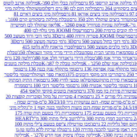
 מילקה ארנב קריספי 95 גרם
מילקה בבלי חלב 90ג'-K
מילקה ארנב לוטוס
ביסקוויט 264 גרם
מילקה חום לבן 90 גרם דיפלומט
שוקולד מילקה מיני
ם
מילקה מיני ביצים אוראו 81 גרם
מילקה מיני ביצים דאיים 81
קוטדור ביצים שוקולד חלב 350 גרם
טבלת מילקה ביסקוויט קרם 100ג' -
מילקה עוגיות סנדוויץ' פאוס 260ג' - K
ליאון שוקולד לבן חמישייה
 קוביס כרמית 200 גרם
מרשמלו JOOMI מיני גולף לבן 400
מרשמלו JOOMI פטריה ורודה 400 גרם
3D גו'מי דובי ורוד מעוצב 500
3D גו'מי דובי כחול מעוצב 500 גרם
3D גו'מי כבשה מעוצב 500 גרם
3D
3D גו'מי כלבים מעוצב 500 גרם
פילסברי בראוניז ללא גלוטן 415
 טסה
מארז מותגי הבית טסה
טבלת היידי מריר מקור וונצואלה 50ג'
טבלת
אנדור מריר אגוז 80ג'
טבלת היידי גראנדור חלב אגוז 80ג'
רולטה 120 גרם
מילקה אגוז שלם 250ג' - K
מילקה טבלה לו 87ג'-K
טבלת מילקה בוטנים
גומי מתקלף ענק אפרסק 136 גרם
גומי מתקלף ענק בננה 136 גרם
גומי
רם
הריבו זהב מקסי דובונים 375ג'
מארז ספר ושוקולדים
גומי בליסטר
גים
מארז סירת מתוקטסה
סילאן טבעי לחיץ 500 גרם
מארז התיק המתוק
גומי בליסטר אבטיח 100 גרם
גומי בליסטר דובי 100 גרם
ממרח
פיטורת פירות בון ממן 370 גרם
חמאת בוטנים סקיפי קלאסי 454
נייה ג'לי פורים * 25 גרם
מארז 4 סוכריות על מקל וסוכריות קופצות 20
שקית נייר 30/23/10 ס"מ-פורים שמח -
גומי בננה קצף 1 ק"ג
קליק מיני
כריות ג'לי בטעם ענבים 175 גרם
סוכריות ג'לי בטעם תות שדה 175
רוטב חמוץ מתוק 300 מ"ל
רוטב צ'ילי מתוק 300 מ"ל
HEART
קס וופל גליליות 22 גרם
ג'מבו טורטילה צ'יפס בטעם צ'ילי מתוק 100
ק ראמן פיקנטי להכנה מהירה 120 גרם
גולון שרקיז ללא גלוטן טו-גו
וגת גבינה 300ג'-K
מילקה טבלה צימוק אגוז חדש 270ג' - K
מילקה