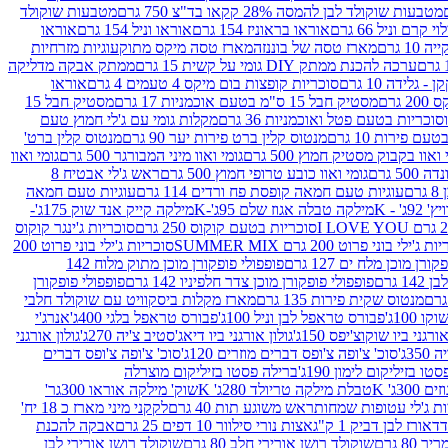
מטבעות שוקולד לבן להמסה 28% קקאו בד"צ 750 גרם
מטבעות שוקולד
קרם וניל 66 גרם
אוראו בראוניז 154 גרם
אוראו וניל 154 גרם
אוראו
1 גרם
מארז טסה של בוננזה
מארז טסה מיקס מתוק
עוגיות מזרחיות
ערכה להכנת ממתק DIY גומי על קשית 15 גרם
ממתק אבקה מדליקה
גלידה 10 גרם
סוכריות קופצות בום מיקס 4 טעמים 4 גרם
אוראו
 גרם
מסטיק חבל 15 ס"מ בטעם אוכמניות 17 גרם
מסטיק חבל 15
וכריות בטעם פטל ואוכמניות 36 גרם
מקלות גומי עם ג'לי חמוץ טעם
ם פירות 10 גרם
מנטוס קלין ברט פירות יער 90 גרם
מנטוס קלין ברט'
 ואוו בקבוק מסטיק חמוץ 500 גרם
גומי ואוו מיני המבורגר 500 גרם
גומי ואוו
50 גרם
גומי ואוו כובע טרופי חמוץ 500 גרם
ראש ג'לי אבטיח 8
ם
עוגיות טעם חמאה קופסת פח ורדים 114 גרם
עוגיות טעם חמאה
' - K
מילקה טבלה אגוז שלם 95ג'-K
מילקה קייק אנד שוק 175ג'-
סוכריות בטעם קוקוס 250 גרם
סוכריות ג'ינגר קוקוס
ג'ילי בוני פרוט 200 גרם SUMMER MIX
סוכריות ג'ילי בוני פרוט 200
רן מוכן מלח ים 127 גרם
פופפולי פופקורן מוכן מתוק מלוח 142
 גרם
פופפולי פופקורן מוכן צדר חלפיניו 142 גרם
פופפולי פופקורן
מנטוס שקית פירות 135 גרם
מארז מקלות ביסקוויט עם שוקולד חלבי
100ג'
פבורס טראפל לבן וניל 100ג'
פבורס טראפל בלגי 400ג'
אנרג'י
ורגני ביו שוקוצ'יפס 150ג'
גולון אורגני ביו דיאג'סטיב צ'יה 270ג'
גולון אורגני
3ג'
סוכ' צ'ופה צ'ופס דברים מוזרים 120ג'
סוכ' צ'ופה צ'ופס דברים
ו בזיליקום לימון 190ג'
ברילה פסטו בזיליקום מוצרלה
3ג' K
טבלת מילקה טריולד 280ג' K
שוק' מילקה אוראו 300גר'
ות ג'לי עטופות שמחות
ראש משוגע תות 40 גרם
לקקני מיני מארז כ 18 יח'
אורז לבן דביק 1 ק"ג
אצות נורי סילוור 10 דפים 25 גרם
אבקה להכנת
80 גרם
שוקולד רושן אורירי חלב 80 גרם
שוקולד רושן אורירי לבן