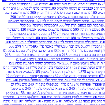
ג'
מסטיק חמוץ בטעם תות שדה 40 יחידות 328 גרם
מסטיק חמוץ
 חלב 320ג'
בד"צ רגוסה קלאסיק 100ג'
הריבו בלוני לבבות 140 גרם
הריבו
100 גרם
דוריטוס רוטב דיפ סלסה חריף עדין 300 גרם
דוריטוס רוטב
וגיית חלבון חמאת בוטנים שוקולד צ'יפס
מארז לקקן ברבי 30 יח' 390
160 גרם
מרשמלו לבבות יאמס כחול לבן 160 גרם
ממתק מרשמלו
ממתק מרשמלו מסולסל
פופין מרשמלו טוויסט אבטיח 120 גרם
פופין
טעים בטעם תותי פרוטי עשירייה 150 גרם
לקקן שרביט הקסמים 24
לארבי מרשמלו לב 180ג'
לארבי מרשמלו פרח 180ג'
הריבו מרשמלו ורוד
טבלת שוקולד דובאי לבן 200 גרם
טבלת שוקולד דובאי חלב 200
גולון דיאג'סטיב תפוז 280ג'
גולון באטר פליי 495ג'
לינדור חלב 600
גוגו בטעם פירות 40 יחידות 330 גרם
ריצ סנדביץ גליל בטעם גבינה 91
ריות סודה בצורת טטריס 216 גרם
סוכריות סודה בצורת כלי עבודה 216
לו חטיפי העמק 30 גרם
ממרח תמרים 450 גרם קליית גת
שקית
תות שלם מיובש מאצ'ה 60ג'
מארז ממתקים שקית הפתעה טסה
ג'מבו
קרם גבינת שמנת 453 גרם
פילסברי ציפוי קרמל מלוח 453ג'
פילסברי קרם
קינדר מיקס 375ג'
הריבו לשון תוססת ל. ג'לטין 185ג'
מסטיק מנטוס תות
ם
ריצ סנדביץ גבינה מלוחה 67 גרם
אוראו קופסא עוגת יומולדת 97
פופפולי פופקורן 240 גרם צדר חלפיניו
פופפולי פופקורן 240 גרם
פופפולי פופקורן 240 גרם מלח ים
פופפולי פופקורן 240 גרם מלח ים
פופפולי פופקורן 240 גרם חמאה
פופפולי פופקורן 240 גרם קינמון
ות סבתא מסטיק בטעם פירות 11 גרם
לקקן ג'ל לב תות 156 גרם
לקקן
מארז לקקן בטעם גלידת תות 200 גרם
לקקן ברבי 13 גרם
מייק
פלסטיק טבעי 22 ס"מ
צלחת "8 שנה טובה - 10 יח'
צלחת "10 שנה טובה