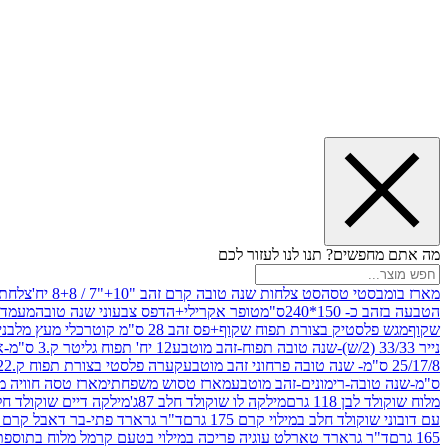
מה אתם מחפשים? תנו לנו לעזור לכם
מארז בומבסטי טסה
סט צלחות שנה טובה קרם זהב "10+"7 / 8+8 יח'
צלחת נייר 10" 
הטבעה בזהב כ- 150*240ס"מ
טופר אקרילי+הדפס צבעוני שנה טובה
מעמד עץ
שקוף
מגש פלסטיק בצורת תפוח שקוף+פס זהב 28 ס"מ קוטר
כלי מעץ מלבני 20*20 *6 +גב בצורת תפוח ג.20 ס"מ-שנה ט
נייר 33/33 (2/ש)-שנה טובה תפוח-זהב מוטבע
12 יח' תפוח גליטר ק.3 ס"מ-אדום
25/17/8 ס"מ- שנה טובה פרחוני זהב מוטבע
קערה פלסטי בצורת תפוח ק.22 ג.7 ס"מ
ס"מ-שנה טובה-רימונים-זהב מוטבע
מארז טסוש משפחתי
מארז טסה חוויה מ
מלוח שוקולד לבן 118 גרם
מילקה לו שוקולד חלב 87ג'
מילקה דיים שוקולד חלב קרמ
עם דובוני שוקולד חלב במילוי קרם 175 גרם
ד"ר גרארד פתי-בר דאבל קרם בסק
165 גרם
ד"ר גרארד טארלט עוגיה פריכה במילוי בטעם קרמל מלוח בתוספת פתיתי 