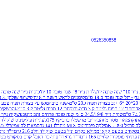
0526350858
שנה טובה יח'
צלחת נייר 8" שנה טובה 10 יח'
כוסות נייר שנה טובה 10 יח'
+רגל שנה טובה כ-18 ס"מ
קיסמים לראש השנה * 8 יח'
קישוטי שולחן -3 עיצובים 12 יח
ובה
מגש עץ בצורת תפוח צבע זהב 29/26
חב' 12 תפוח גליטר ק.3 ס"מ-ירוק
חב' 12 תפוח גליטר ק.3 ס"מ-זהב
שקית נייר 38.5/31.5/11 ס"מ
שקית נייר 24.5/19/8 ס"מ-שנה טובה-פרחים-זהב מוטבע
שקית נייר 30/23/10 ס"מ-שנה טובה-פרחים-זהב מוטבע
תוקה
מארז טסה מוזהב
הריבו מרשמלו ברביקיו 175ג'
עוגיות פיליפינוס שוקולד חלב 0
ל 90ג' - K
מילקה פיבוריטס MIX מונדלז 141 גרם
מארז לב אמיצ'לי 125 גרם
וויט בטעם קקאו ממולא בקרם וניל בטעם שוקולד חלב 216 גרם
ד"ר גרא
פופקורן קלויים 165 גרם
ד"ר גרארד פתי-בר דאבל קרם בסקוויט בטעם שו