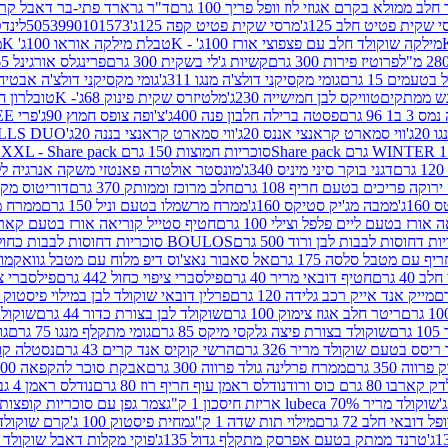
 ממולא בקרם אגוזי לוז וופל פריך 100 גרם
ד"ר גרארד פתי-בר דאבל קרם ב
 שקית פטיט חלב 125ג'
מרסי שקית פטיט קפה 125ג'
5053990101573
לינדט
מילקה שוקולד חלב עם פצפוצי אורז 100ג' - K
טבלת מילקה אוראו 100ג' K
מ
פרוטיז פירות 300 גרם
קשיות ג'לי בשקית 300 גרם
פרינגלס אורגינל 165 גרם
עמים 15 גרם
גומי מקסיקני דולצ'ה מנגו 311ג'
גומי מקסיקני דולצ'ה אבטיח 311ג
ש ממתקים
טוויקס לבן חמישייה 230ג'
מלטיזרס שקית פינוק 68ג'- K
טובלרון חלב 35ג
 96 גרם
פסטה ברילה חלבון פנה 400ג'
צ'ופה צופס חמוץ 90ג'
פרי FREE חטיף מלון קראנצ'י 20 גרם
2ג'
ווי סמארט קראנצי אננס 20ג'
ווי סמארט קראנצי בננה 20ג'
SKILLS DUO סוכריות על מקל בטעמי תפו
סוכריות חמוצות 150 גרם SOUR MADNESS XXL - Share pack
דגני בוקר סיני מיניס 340ג'
מונסטר אולטרה פאנטזי משקה אנרגיה ללא סוכר
וקה פריכים בטעם חריף 108 גרם
חלב מרוכז וממותק 370 גרם
דוריטוס מקסיק
1ג'
ממבה מג'יק סטיקס 160ג'
ממרח מרשמלו בטעם וניל 150 גרם
ממרח מרש
ורז בטעם ליים פלפל וצילי 100 גרם
חטיף סטייל קוריאה אורז בטעם קארבונרה 
BOULOS סוכריות דחוסות לבבות כחול לבן 500 גרם
 עם מטבל סלסה 175 גרם
אל סאבור נאצ'וס דיפ מלוח עם מטבל גוואקמולי 175 ג
40 גרם
חטיף דובאי מריר 40 גרם
פילסברי ציפוי כחול 442 גרם
פילסברי ציפו
מייק אנד אייק רכב גלידה 120 גרם
פרלין דובאי שוקולד לבן במילוי פיסטוק וקדאיף
ריטר חלב אגוז צימוק 100 גרם
שוקולד לבן בצורת כדור 44 גרם
שוקולד ח
ם
שוקולד בצורת פיצה גלקסי מיקס 85 גרם
גומי מתקלף מנגו 75 גרם
גו
ריסס בטעם שוקולד מריר 326 גרם
הרשי קוקיס אנד קרים 43 גרם
נסטלה קורנ
ה 350 גרם
ממרח פרלינה גולד פרווה 300 גרם
אבקת סוכר להקפאה 300 גרם
80 גרם כוס ורוד
נודלס ראמן עוף חריף רוז 80 גרם
נודלס ראמן 4 גבינות 80 גרם
שוקולד מריר 70% lubeca אריזת חיסכון 1 ק"ג
צמר גפן עם סוכריות קופצות ענב
 דובאי חלב 72 גרם
מילוי תות שדה 1 ק"ג
מחית פיסטוק 100 ג'
קרם שוקולד לשמר
טרנד ממתק בטעם אפרסק מתקלף גדול 135ג'
פוקי מקלות דאבל שוקולד 47 גרם