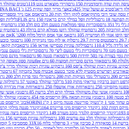
ה תות שדה ודומדמניות 150 גרם
היידי מוצארט נוגט 119ג'
טוניס שוקולד חלב 
לון דיאג'סטיב ש.שועל שוק' 425ג'
באצ'י מריר קפה שקית 125 ג' PERUGINA BACI
 טסה שובי דובי מתוק
יאמס לקקן רולר תות 20 גרם
יאמס אבן נייר ומספריים 18 גרם
 הפתעה 18 גרם
גליליות וופל במילוי קרם בראוניז 150 גרם FLIS
גליליות וופל במי
ג'ל 351 גרם
סוכריות טופי ממולאות בטעם חלב כוס חלב 150 גרם
חטיף שו
קורובקה 205 גרם
חטיף שוקולד רושן ממולא קרם ברולה 43 גרם
חטיף שוק
 היפו אגוזי לוז חמישייה 105 גרם
אמ אנד אמס קרמל מלוח 200ג' K
אם אנד א
ם
מנטוס פירות 29.7 גרם
לוק או לוק גומי נקניקייה 100 גרם
גומי כובע כחול
 גלידה גליל 110.4 גרם
מילקה עוגיות סנסיישן אוראו 156 גרם
אבקת קקאו 400 גרם
טעם מנגו 70 גרם
סוכריות ג'לי בטעם ליצ'י 70 גרם
סוכריות ג'לי בטעם ענבים 70 ג
ומי בצורת עין כ50 יחידות 500 גרם
מארז סנטה 90 גרם
סאוור מדנס סוכריות
 90 גרם
סאוור מדנס סוכריות חמוצות 60 גרם fire
עוגה ספוג מצופה קרם וניל 
קינג עוגיות רכות שוקולד צ'יפס 160 גרם
קינג עוגיות רכות שוקולד מריר צ'יפס 160 
אורביט רפרשרס מסטיק ללא סוכר בטעם אבטיח פטל בקבוקון 67 גרם
טרולי
 200 גרם
טרולי גומי נשיקות תות 200 גרם
טרולי גומי פרות חלב 200 גרם
רפט רוטב ברבקיו טריאקי מתוק 510 מ"ל
בר שוקולד באונטי 57 גר'
מילקה שוקו
ון מקסיקני 250 גרם
ארוחת אורז אושפלו 250 גרם
ארוחת אורז מג'דרה 250 גרם
גונץ אנשי שלג משוקולד במילוי קרם חלב ברשת 85 גרם
גונץ אנשי שלג
נטה 100 גרם
גונץ עוגיות חמאה 9% קריסמיס פח 454 גרם
גונץ שוקולד לו
שחור סטי 1 ק"ג
שוק' סורינטה סנטה מיקס 1 ק"ג SORINI
בונ' קריסמס סנטה עם פפ
ס דמות 102 ג'
קינדר קריסמיס מיני פריינדס 164ג'
קינדר סנטה מילקי קרמל 110
ג'
קינדר קריסמיס קלנדר כוכב מעורב 149 ג'
קינדר קריסמיס ביצה ענקית בנו
מילקה שוקולד חלב עם עדשים 100 גרם
מילקה עוגיות סנסיישן 156 גרם
ת 14 סמ
אקדח 2 סביבון אור+ 3 פרופלור בלוח 33X16 סמ
סביבון 5 קומות בלוח 17X12 סמ
מזרק גדול לאפייה - 50 מל'
4 סביבון טוש מצייר בלוח 29X10 סמ