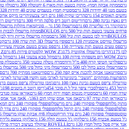
גרם
ממתק אבקה חמוץ- מתוק בטעם תות מארז 6 יח
נוטלה 200 גרם
גולון טוו
בטעם מנגו 40 יחידות 328 גרם
מסטיק חמוץ בטעמים שונים 40 יחידות 328 גרם
נחשים תאומים 154 גרם
הריבו שקית 160 גרם דובי צבעוני
הריבו מיקס אדומים 175
דיפ נאציו גבינה 280 גרם
דוריטוס רוטב דיפ סלסה חריף 300 גרם
דוריטוס רוטב
גרם
קינדר ג'וי שלישייה 60 גרם
מרשמלו 150 גר – סוניק
מארז מקלות מרשמלו יאמס צבע
פרחים צבעוני בטעם תות וניל 500 גרם BOULOS
ממתק מרשמלו לבבות ורוד לבן ב
BOULOSורוד לבן בטעם תות וניל 500 גרם
ממתק מרשמלו כריות ורוד,לבן בטעם תות 
מרשמלו טוויסט אוכמניות 120 גרם
פופין מרשמלו 3D תות שדה 100 גרם
קטש
גרם
פס טעים בטעם תות עשירייה 150 גרם
פס טעים בטעם אבטיח עשירייה 150 גר
לבן 175ג'
הריבו מרשמלו אקזוטיק 175ג'
WOW Z קלסטרס פירות 85 גרם
WOW Z ק
גרם
WOW Z רופ משפחתי פירות 100 גרם
מקל סבא צבעוני 144 גרם
מקל סבא 
גרם
פולרטי חטיפי קרח 400 מ"ל ורוד
ממרח נוטלה טבעוני 350 גרם
טבלת פררו ר
גרם
מרשמלו כובע כחול לבן 500 גרם
מרשמלו מיני כחול פיני 500 ג
מרשמלו מיני 
גרם
סוויטאנגו אבקה להכנת אייס קפה 250 גרם
סוויטאנגו ממתיק 700 גרם
סו
ההפתעות ממתקים "חגשבי" בינוני
טרנד לארבי מנגו וקשיו 28ג'
טרנד לארבי תו
טורטילה צ'יפס בטעם גבינת נאצ'ו 100 גרם
ג'מבו טורטילה צ'יפס בטעם ברביקיו 00
קרמל 453 גרם
פילסברי ציפוי וניל ל.ת.סוכר 454ג'
ריסז רוטב ח.בוטנים 198ג'
ק
שדה חמוץ 60 גרם
מסטיק מנטוס תפוח ירוק חמוץ 60 גרם
אוראו עוגה סנדביץ שו
גרם
אוראו תות שדה 97 גרם
אמ אנד אמס שוקו חום 363ג'- K
אמ אנד אמס צהו
מתוק מלוח
פופפולי פופקורן 240 גרם מרשמלו
פופפולי פופקורן 240 גרם חמאה סינמה
ופלפל
פופפולי פופקורן 240 גרם קרמל מלוח
פופפולי פופקורן 240 גרם צדר לבן
טוסט
פופפולי פופקורן 240 גרם צדר חריף
נסטלה 8יח אבקת שוקו מרשמלו 193.6ג'
ג'ל בטעם אבטיח 156 גרם
לקקן ג'ל בטעם קולה 156 גרם
לקקן בטעם גלידת שוקו
אנד אייק פטל כחול חמוץ 120 גרם
ROVELLI שוקולד בעיצוב דבורה פרלינים 800 גרם