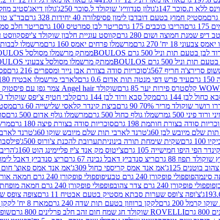
ינס ללא ת.סוכר 147ג'
גולון סנדוויץ' שוקולד ל.סוכר 250ג'
גולון דיאג'סטיב מוזלי 365
מסטיק חמוץ בטעם דובדבן לימון פסיפלורה 40 יחידות 328 גרם
בד"צ טורינו
 גרם
הריבו כוכבים 175 גרם
ריטר לבן סמרטיס 100 גרם
ריטר חלב סמרטיס 
 דיפ שמנת חמוצה ושום 280 גרם
קווסט עוגיית חלבון שוקולד צ'יפס
קווסט ע
וני 18 יח' 270 גרם
מרשמלו פרחים יאמס 160 גרם
מרשמלו לבבות יאמס 
טעם תות וניל 500 גרם BOULOS
ממתק מרשמלו מסולסל BOULOSתכלת לבן בטעם תות וניל 500 גרם
וניל 500 גרם BOULOS
ממתק מרשמלו מסולסל צבעוני BOULOSבטעם תות וניל 500 גרם
ופ סרירצ'ה חריף 567ג'
סוכריות סודה בצורת אבן נייר ומספרים 216 גרם
פס 
ם
עיד פרש דפי מנטה תות אדום 0.6 גרם
לארבי מרשמלו אבטיח 180ג'
לסטרס פירות יער 85 גרם
שוקולד Angel hair צמר גפן עם פיסטוק 150 גרם
כחול לבן 144 גרם
מקל סבא ורוד לבן 144 גרם
קלבי חטיף צ'יפס שוקולד 40 גרם
ושר שוקולד מריר 70% 90 גרם
ביצת קינדר קלאסי שלישייה 60 גרם
מסטיק א
ורוד פיני 500 ג
מרשמלו גולף כחול 500 גרם
מרשמלו גולף אדום 500 גרם
סוכ
כריות סודה בצורת חותמת 198 גרם
סוכריות סודה בצורת פיצה 180 גרם
מרשמ
ת שלם מיובש לבן 60ג'
טרנד לארבי תות שלם מיובש שוקו 60ג'
טרנד לארבי 
1 גרם
שקית שימחת תורה בינונית
תערובת להכנת צ'ורוס 500ג'
פילסברי 
ינדר הפי היפו חמישייה 105 גרם
צ'יטוס מק אנד צ'יז פליימינג הוט 160ג'
הריבו 
קולד תפוז 88 גרם
ריצ סנדביץ דאבל גבינה 67 גרם
ריצ סנדביץ דאבל לימון 67 גר
ב בוטנים 125ג'
אמ אנד אמס קריספי כחול 309ג'
אמ אנד אמס פאוצ' חום 125ג'- K
פופפולי פופקורן 240 גרם טבעי
פופפולי פופקורן 240 גרם חמאה אורגני
פופפולי פופקורן 240 גרם צדר צהוב
פופפולי פופקורן 240 גרם חמאה מופחת שומן
צ'ופה צ'ופס שערות סבתא מסטיק בטעם אבטיח 11 גרם
צופה צופס שער
 קרמל 200 גרם
לקקן ברווזון בטעם תות שדה 240 גרם
מארז 8 יח' לקקן ברבי 80 גרם
ROVELLI שוקולד חג שמח חום זהב חלב פרלינים 800 גרם
שופר 