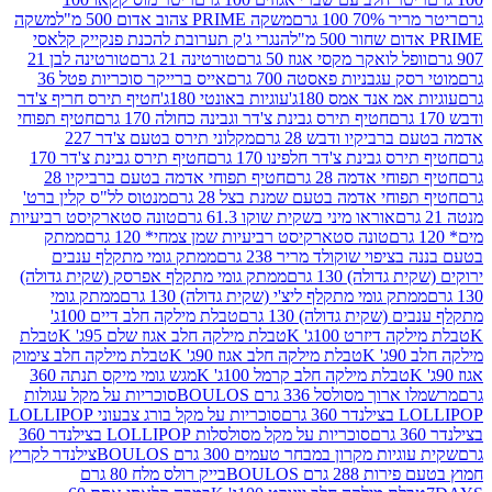
 100 גרם
משקה PRIME צהוב אדום 500 מ"ל
משקה
הנגרי ג'ק תערובת להכנת פנקייק קלאסי
ל לואקר מקסי אגוז 50 גרם
טורטינה 21 גרם
טורטינה לבן 21
 עגבניות פאסטה 700 גרם
אייס ברייקר סוכריות פטל 36
מ אנד אמס 180ג'
עוגיות באונטי 180ג'
חטיף תירס חריף צ'דר
חטיף תירס גבינת צ'דר וגבינה כחולה 170 גרם
חטיף תפוחי
ביקיו ודבש 28 גרם
מקלוני תירס בטעם צ'דר 227
 גבינת צ'דר חלפינו 170 גרם
חטיף תירס גבינת צ'דר 170
חי אדמה 28 גרם
חטיף תפוחי אדמה בטעם ברביקיו 28
וחי אדמה בטעם שמנת בצל 28 גרם
מנטוס לל"ס קלין ברט'
אוראו מיני בשקית שוקו 61.3 גרם
טונה סטארקיסט רביעיות
טונה סטארקיסט רביעיות שמן צמחי* 120 גרם
ממתק
יפוי שוקולד מריר 238 גרם
ממתק גומי מתקלף ענבים
דולה) 130 גרם
ממתק גומי מתקלף אפרסק (שקית גדולה)
ק גומי מתקלף ליצ'י (שקית גדולה) 130 גרם
ממתק גומי
(שקית גדולה) 130 גרם
טבלת מילקה חלב דיים 100ג'
דיזרט 100ג' K
טבלת מילקה חלב אגוז שלם 95ג' K
טבלת
K
טבלת מילקה חלב אגוז 90ג' K
טבלת מילקה חלב צימוק
טבלת מילקה חלב קרמל 100ג' K
מגש גומי מיקס תנתה 360
 מסולסל 336 גרם BOULOS
סוכריות על מקל עגולות
 גרם
סוכריות על מקל בורג צבעוני LOLLIPOP
סוכריות על מקל מסולסלות LOLLIPOP בצילנדר 360
ות מקרון במבחר טעמים 300 גרם BOULOS
צילנדר לקריץ
28 גרם BOULOS
בייק רולס מלח 80 גרם