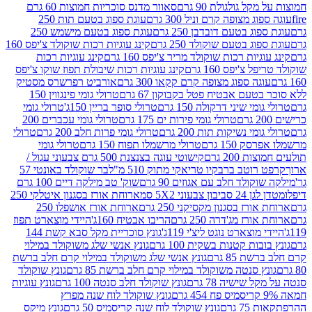
 גולגולת 90 גרם
סאוור מדנס סוכריות חמוצות 60 גרם
 מצופה קרם וניל 300 גרם
עוגת ספוג בטעם תות 250
 בטעם דובדבן 250 גרם
עוגת ספוג בטעם מישמש 250
ג בטעם שוקולד 250 גרם
קינג עוגיות רכות שוקולד צ'יפס 160
יות רכות שוקולד מריר צ'יפס 160 גרם
קינג עוגיות רכות
'יפס 160 גרם
קינג עוגיות רכות שיבולת תפוז שוקו צ'יפס
ה ספוג מצופה קרם קקאו 300 גרם
אורביט רפרשרס מסטיק
עם אבטיח פטל בקבוקון 67 גרם
טרולי גומי פינגווין 150
י שיני דרקולה 150 גרם
טרולי סופר בריין 150ג'
טרולי גומי
טרולי גומי פירות ים 175 גרם
טרולי גומי עכברים 200
י נשיקות תות 200 גרם
טרולי גומי פרות חלב 200 גרם
טרולי
150 גרם
טרולי מרשמלו תפוח 150 גרם
טרולי גומי
200 גרם
קישוטי עוגה בצנצנת 500 גרם צבעוני עגול /
טב ברבקיו טריאקי מתוק 510 מ"ל
בר שוקולד באונטי 57
ולד חלב עם אגוזים 90 גרם
שוק' טב מילקה דיים 100 גרם
יבון צבעוני 5X2 סמ
ארוחת אורז בסגנון איטלקי 250
ז בסגנון מקסיקני 250 גרם
ארוחת אורז אושפלו 250
ז מג'דרה 250 גרם
הריבו אבטיח 160ג'
היידי מוצארט תפוז
וצארט נוגט ליצ'י 119ג'
גונץ סוכריית מקל סבא קשת 144
ת קטנות בשקית 100 גרם
גונץ אנשי שלג משוקולד במילוי
85 גרם
גונץ אנשי שלג משוקולד במילוי קרם חלב ברשת
 סנטה משוקולד במילוי קרם חלב ברשת 85 גרם
גונץ שוקולד
שישיה 78 גרם
גונץ שוקולד חלב סנטה 100 גרם
גונץ עוגיות
גונץ שוקולד לוח שנה מפרץ
גרם
גונץ שוקולד לוח שנה קריסמיס 50 גרם
גונץ מיקס