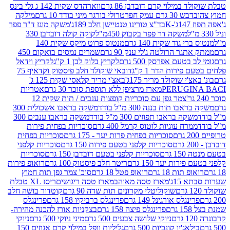
במילוי קרם דובדבן 86 גרם
ווארהדס שקית 142 ג גלי בינס
בש 30 גרם עמק חפר
טרולי בורגר מיני בודד 10 גרם
מילקה
K
בד"צ טורינו טנטיישן חלב 189ג'
משקה מוגז ד"ר פפר
משקה דר פפר בקבוק 450מ"ל
קוקה קולה דובדבן 330
 גוד שקית 140 גרם
מנטוס פרוט מיקס שקית 140
ר הרולטה ג'לי ענק 90 גרם
שמרים נמסים בואקום 450
בטעם אפרסק 500 גרם
לקריץ בלוק לבן 1 ק"ג
לקריץ וידאל
ירות הדר 1 ק"ג
דובאי שוקולד חלב פיסטוק וקדאיף 75
י שוקולד מריר 175ג'
באצ'י מריר קלאסי שקית 125 ג'
PERUGI
מארז מרציפן ללא תוספת סוכר 30 גרם
אטריות
צמר גפן עם סוכריות קופצות ענבים / תות שקית 12
 תות בננה 300 מ"ל בודד
משקה בראבו אשכולית 300
ה בראבו תפוזים 300 מ"ל בודד
משקה בראבו ענבים 300
רח עוגיות לוטוס קרמל 400 גרם
סוכריות בפחית פירות
סוכריות בפחית פרות יער - 175 גרם
סוכריות בפחית
סוכריות קלפני בטעם פירות 150 גרם
סוכריות קלפני
גרם
סוכריות קלפני בטעם דובדבן 150 גרם
סוכריות
רות יער 150 גרם
ריטר חלב פיסטוק 100 גרם
רואופ פירות
תות 18 גרם
רואופ פטל 18 גרם
סוכ' צמר גפן תות חמוץ
1ג'
מארז טסה מאוהב
מארז טסה ריגושים
ריסז XL טבלת
שוקוליטלי מקרונים תות שדה 90 גרם
קוטדור בושה חלב
גלס אורגינל 149 גרם
פרינגלס ברביקיו 158 גרם
פרינגלס
פרינגלס פיצה 158 גרם
בצקניות אורז להכנה מהירה-
ניוקי שלושה צבעים 500 גרם
מיני ניוקי 500 גרם
ניוקי
ג'יו קונכיות 500 גרם
גליליות וופל במילוי קרם אגוזים 150