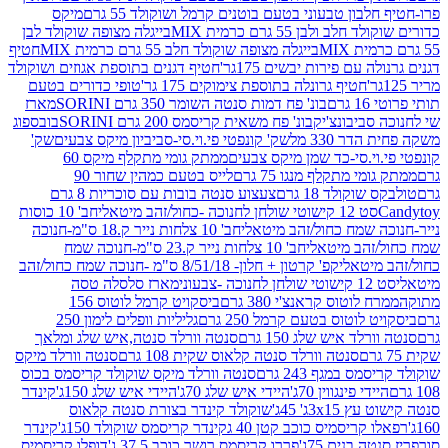
בון טבעוני בטעם בוטנים קרמל ושוקולד 55 גרם
מיקס
 ולבן 55 גרם כרמית MIX
בייגלה מצופה שוקולד לבן
בייגלה מצופה שוקולד חלב 55 גרם כרמית MIX
חטיף
עם פירות יבשים 175גר'
חטיף דגנים בתוספת אגוזים ושוקולד
חטיף גרונלה בתוספת צימוקים 175 גר'
טופי כדורים בטעם
ם
בונ' פח דמות סנטה השומר 350 גרם SORINI
מארז
ביבונצ'יק
בונ' פח משאית קריסמס 200 גרם SORINI
בובספוג
 330 מל
שק' קונפטי פי.וי.סי-סביביון מיקס צבעים
שק'
וי.סי-כד שמן מיקס צבעים
ממתק גומי מתקלף מיקס 60
י מתקלף מנגו 75 גרם
לייס בטעם כמהין שחור 90
קולד 18 גרם
צעצוע סנטה בובות עם סוכריות 8 גרם
1 קישוטי שולחן לחנוכה -כחול/זהב מיטאלי
חב' 10 כוסות
 שמח כחול/זהב מיטאלי
חב' 10 צלחות נייר ק.18 ס"מ-חנוכה
הב מיטאלי
חב' 10 צלחות נייר ק.23 ס"מ-חנוכה שמח
יטאלי
קפ' קרטון + חלון- 8/51/18 ס"מ -חנוכה שמח כחול/זהב
עוני
מארז סלסלה טסה
לוטוס קראנצ'י 380 גרם
ביסקויט קרמל לוטוס 156
לוטוס בטעם קרמל 250 גרם
גליליות וופלים לימון 250
ד איש שלג 150 גרם
סנטה וורלד סנטה,איש שלג ומלאך
סנטה וורלד סנטה קלאוס שקית 108 גרם
סנטה וורלד מיקס
 במגף 243 גרם
סנטה וורלד מיקס שוקולד קריסמס בכוס
י פינגווין 70ג'
היידי איש שלג 70ג'
היידי איש שלג 150ג'
קינדר
3xג' 45ג'
שוקולד קינדר בצורת סנטה קלאוס
קריסמיס כוכב קטן 40 ג
קינדר קריסמס שוקולד 150ג'
קינדר
בנים 75ג'
פררו קריסמס רושר כוכב 37.5 ג'
דופלו קריסמיס