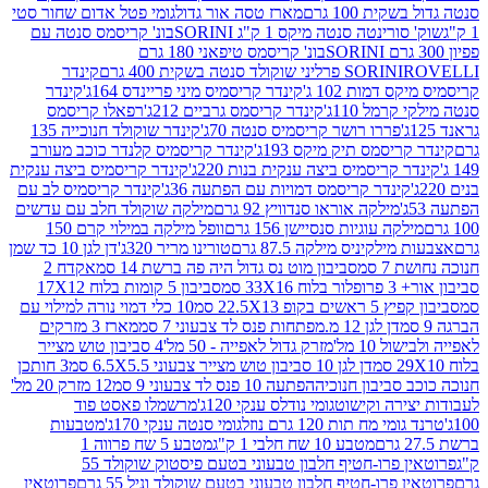
ת 100 גרם
מארז טסה אור גדול
גומי פטל אדום שחור סטי
רינטה סנטה מיקס 1 ק"ג SORINI
בונ' קריסמס סנטה עם
בונ' קריסמס טיפאני 180 גרם
גרם
SORINI
קינדר
דמות 102 ג'
קינדר קריסמיס מיני פריינדס 164ג'
קינדר
מל 110ג'
קינדר קריסמס גרביים 212ג'
רפאלו קריסמס
פררו רושר קריסמיס סנטה 70ג'
קינדר שוקולד חנוכייה 135
יסמס תיק מיקס 193ג'
קינדר קריסמיס קלנדר כוכב מעורב
 קריסמיס ביצה ענקית בנות 220ג'
קינדר קריסמיס ביצה ענקית
ינדר קריסמס דמויות עם הפתעה 36ג'
קינדר קריסמיס לב עם
מילקה אוראו סנדוויץ 92 גרם
מילקה שוקולד חלב עם עדשים
קה עוגיות סנסיישן 156 גרם
וופל מילקה במילוי קרם 150
לקיניס מילקה 87.5 גרם
טורינו מריר 320ג'
דן לגן 10 כד שמן
 סמ
סביבון מוט נס גדול היה פה ברשת 14 סמ
אקדח 2
33 סמ
סביבון 5 קומות בלוח 17X12
ופ 22.5X13 סמ
10 כלי דמוי נורה למילוי עם
דן לגן 12 מ.מפתחות פנס לד צבעוני 7 סמ
מארז 3 מזרקים
10 מל'
מזרק גדול לאפייה - 50 מל'
4 סביבון טוש מצייר
דן לגן 10 סביבון טוש מצייר צבעוני 6.5X5.5 סמ
3 חותכן
סביבון חנוכיה
הפתעה 10 פנס לד צבעוני 9 סמ
12 מזרק 20 מל'
ירה וקישוט
גומי נודלס ענקי 120ג'
מרשמלו פאסט פוד
 מח תות 120 גרם נוזל
גומי סנטה ענקי 170ג'
מטבעות
מטבע 10 שח חלבי 1 ק"ג
מטבע 5 שח פרווה 1
פרוטאין פרו-חטיף חלבון טבעוני בטעם פיסטוק שוקולד 55
פרו-חטיף חלבון טבעוני בטעם שוקולד וניל 55 גרם
פרוטאין