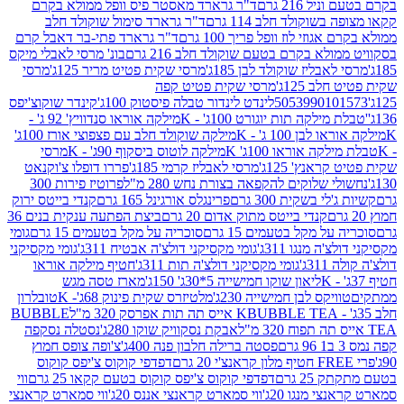
 216 גרם
ד"ר גרארד מאסטר פיס וופל ממולא בקרם
שוקולד חלב 114 גרם
ד"ר גרארד סימול שוקולד חלב
וזי לוז וופל פריך 100 גרם
ד"ר גרארד פתי-בר דאבל קרם
לא בקרם בטעם שוקולד חלב 216 גרם
בונ' מרסי לאבלי מיקס
בליז שוקולד לבן 185ג'
מרסי שקית פטיט מריר 125ג'
מרסי
ב 125ג'
מרסי שקית פטיט קפה
505399010
לינדט לינדור טבלה פיסטוק 100ג'
קינדר שוקוצ'יפס
ילקה תות יוגורט 100ג' - K
מילקה אוראו סנדוויץ' 92 ג' -
בן 100 ג' - K
מילקה שוקולד חלב עם פצפוצי אורז 100ג'
ה אוראו 100ג' K
מילקה לוטוס ביסקוף 90ג' - K
מרסי
אנץ' 125ג'
מרסי לאבליז קרמי 185ג'
פררו דופלו צ'וקנאט
 שלוקים להקפאה בצורת נחש 280 מ"ל
פרוטיז פירות 300
י בשקית 300 גרם
פרינגלס אורגינל 165 גרם
קנדי בייטס ירוק
קנדי בייטס מתוק אדום 20 גרם
ביצת הפתעה ענקית בנים 36
ל מקל בטעמים 15 גרם
סוכריה על מקל בטעמים 15 גרם
גומי
 מנגו 311ג'
גומי מקסיקני דולצ'ה אבטיח 311ג'
גומי מקסיקני
ג'
גומי מקסיקני דולצ'ה תות 311ג'
חטיף מילקה אוראו
ליאון שוקו חמישייה 5*30ג' 150ג'
מארז טסה מגש
יקס לבן חמישייה 230ג'
מלטיזרס שקית פינוק 68ג'- K
טובלרון
BUBBLE TEA אייס תה תות אפרסק 320 מ"ל
BUBBLE
אבקת נסקוויק שוקו 280ג'
נסטלה נסקפה
פסטה ברילה חלבון פנה 400ג'
צ'ופה צופס חמוץ
דפדפי קוקוס צ'יפס קוקוס
2 גרם
דפדפי קוקוס צ'יפס קוקוס בטעם קקאו 25 גרם
ווי
 מנגו 20ג'
ווי סמארט קראנצי אננס 20ג'
ווי סמארט קראנצי