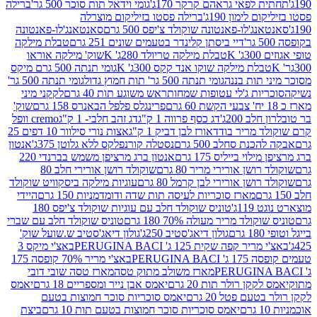
לפאי גראהם קרקר 170ג'
גומי וידאל תות סוכר 500 גר'
ברילה
לימון 190ג'
ברילה פסטו בזיליקום מוצרלה
ג'לו-פאנטונה שוקולד צ'יפס 500 גרם
סאנטאנג'לו-פאנטונה
דיי ביסתן קלינדר בטעמים שונים 251 גרם
טבלת מילקה
K
טבלת מילקה טריולד 280ג' K
שוק' מילקה אוראו
לת מילקה שוקו אנד קקס 300ג' K
גומי תנתה 500 גרם מיקס
 תות בננה
גומי תנתה 500 גר' תות חמוץ גדול
גומי תנתה 500 גר'
יות ג'לי עטופות שמחות
ראש משוגע תות 40 גרם
לקקני מיני
פרינגלס פלפל הבאנרס 158 גרם
שוק'
 200ג'
דג כסף פרווה 1 ק"ג
דג זהב חלבי- 1 ק"ג
cremo וופל
 מריר בודד
אורז לבן דביק 1 ק"ג
אצות נורי סילוור 10 דפים 25
נת סחלב 500 גרם
נסטלה קורנפלקס ללא גלוטן 375ג'
אנטון
וי בייליס 175 גרם
אנטון ברג מרציפן משמש בברנדי 220
שן אורירי מריר 80 גרם
שוקולד רושן אורירי חלב 80
ושן אורירי לבן קרמל 80 גרם
עוגיות מילקה ביסקוויט שוקולד
מארז סוכריות לעיסה תות שדה ודומדמניות 150 גרם
היידי
1ג'
טוניס שוקולד חלב עם עוגיות שוקולד צ'יפס 180
לד מריר מעולה 70% 180 גרם
טוניס שוקולד חלב עם שברי
גולון דיאג'סטיב 250ג'
גולון דיאג'סטיב ש.שועל שוק'
 קפה שקית 125 ג' PERUGINA BACI
באצ'י מיקס 3
PERUGINA
באצ'י מריר 70% קופסה 175
מארז משולב מתוק טסה
מארז טסה שובי דובי
קן רולר תות 20 גרם
יאמס אבן נייר ומספריים 18 גרם
יאמס
עם פטל 20 גרם
יאמס סוכריות סוכר חמוצות בטעם
יאמס סוכריות סוכר חמוצות בטעם תות 10 גרם
ביצת