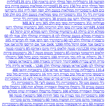
גליליות וופל במילוי קרם בראוניז 150 גרם FLIS
גליליות
יל 150 גרם FLIS
סוכריות ממולאות בטעם פירות בים
סוכריות ממולאות בטעם חלב קפה קפה לייק 351 גרם
רושן
351 גרם
סוכריות טופי ממולאות בטעם חלב כוס חלב 150
ולד רושן עם בוטנים 38 גרם
רושן סוכריות ג'לי קרייזי
סוכריות טופי כוס חלב 305 גרם MILKY
ושו סוכריות טופי חלב קורובקה 205 גרם
חטיף שוקולד רושן
לה 43 גרם
חטיף שוקולד רושן ממולא קרם קרמל 43
ולא בטעם שוקולד לבן 8 גרם
מזרק שוקולד חלב אגוזי לוז 60
לד חלב לבן 60 גרם
קינדר הפי היפו אגוזי לוז חמישייה 105
מס קרמל מלוח 200ג' K
אם אנד אם קריספי 170ג'
אמ אנד
גונץ סנטה קלאוס ביירן מינכן (אדום) 85 גרם
גונץ סנטה
ד (צהוב) 85 גרם
סוכ' מנטוס מנטה 29.7 גרם
מנטוס פירות
ק או לוק גומי נקניקייה 100 גרם
גומי כובע כחול 500 גרם
גולון
ית 600ג'
קינדר קינדריני מאגדת 100 גרם
אוראו מצופה
'
אוראו מצופה שוקולד חלב 246ג' - K
אוראו גלידה גליל
ילקה עוגיות סנסיישן אוראו 156 גרם
אבקת קקאו 400
רים מזל טוב בצורת דובי ורוד 16 גרם
טופי כדורים מזל טוב
ם
טופי כדורים פורים שמח בצורת ליצן 16 גרם
סוכריות
70 גרם
סוכריות ג'לי בטעם ליצ'י 70 גרם
סוכריות ג'לי
גרם
מלו מרשמלו קאפקייק ממולא תות 100 גרם
מלו פלוס
יק ממולא 100 גרם
מלו מרשמלו קאפקייק שוקו ממולא
יות גומי בצורת עין כ50 יחידות 500 גרם
מארז סנטה 90
נס סוכריות חמוצות מאוד 60 גרם
סאוור מדנס סוכריות
סאוור מדנס סוכריות חמוצות מדנס 60 גרם
סוכריות