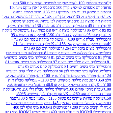
ק 100 ג'
קרם שוקולד לשמרים וקראנצ'ים 500 גרם
רסו למילוי מקרון 500 גרם
פניני קראנץ מיקס מיני 150
תק בטעם מלון מתקלף גדול 135ג'
טרנד ממתק בטעם
גדול 135ג'
פוקי מקלות דאבל שוקולד 47 גרם
שוק' בר פוקי
 33 גרם
פוקי מקלות לבן עוגיות 40 גרם
פוקי מקלות
רם
מילקה ביצה חלב עם כפית 136 גרם
שוקולד מילקה
 גרם
מילקה ביצה אוראו עם כפית 128 גרם
שוקולד מילקה
גרם
מילקה בבלי חלב 90ג'-K
מילקה ארנב לוטוס 95
ה אוראו 100ג' - K
שוקולד מילקה טבלה לבן 90 גר' -
ה סנסיישן קקאו 156ג' - K
מילקה מיני ביצים חלב 81
ים ביסקוויט 264 גרם
מילקה חום לבן 90 גרם
ולד מילקה מיני ביצים קריספי 81 גרם
מילקה מיני ביצים לבן
מילקה מיני ביצים ש.לבן 81 גרם
מילקה מיני ביצים ביסקוויט
 ביצה מילוי מיני ביצים 97 גרם
מילקה מיני ביצים אוראו 81
י ביצים דאיים 81 גרם
מילקה קרם אגוזים 85 גרם
קה ביצי שוקולד לבן 90 גרם
מילקה ביצה מילוי קרם רביעייה
דור מיני ביצים שוקולד מריר 100 גרם
קוטדור ביצים שוקולד
טבלת מילקה ביסקוויט קרם 100ג' - K
מילקה טבלה תות
נדר חלב במילוי קרם קקאו 46.8 גרם
בונ' היידי מאונטן פטל
סי אגוזים 100ג'
שוקולד מילקה טבלה ג'לי 250 גר'-K
מילקה
פאוס 260ג' - K
ליאון שוקולד לבן חמישייה 5*30ג'
וגיות שוקוצי'פס צימוק 135ג' - K
גומי בננה כ 30 גרם
בר
 חלב פיסטוק וקדאיף 145 גרם
קוביות אפיפית במילוי קרם
 כרמית 200 גרם
מרשמלו JOOMI מיני גולף לבן 400
400 גרם
מרשמלו JOOMI מיני גולף