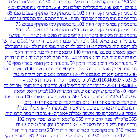
ביסקוויט לוטוס במילוי קרם לוטוס 150 גרם
גליליות וופלים
 גרם
גליליות וופלים וניל 250 גרם
היינץ מיוקטשופ 425
י מתקלף חיות 102 גרם
ממתק גומי מתקלף ענבים מנגו 85
י מתקלף אפרסק תפוז 85 גרם
ממתק גומי מתקלף ענבים 75
י מתקלף חיות 102 גרם
ממתק גומי מתקלף ענבים 75
י מתקלף אפרסק 75 גרם
ממתק גומי מתקלף ליצ'י 75
לוטיזן ביטקוין 1 ק"ג
מטבעות מולטיזן 5 ש"ח 1 ק"ג
הרשי
 מיקס 181 גרם
הרשי לבבות אקסטרה קרימי 181 גרם
הרשי
שוקולד 102 גרם
ג'ולי ראנצ'ר גומי מארז לב 107 גרם
נודלס
בטעם עוף חריף 140 גרם
אטריות להכנה מהירה ראמן
שחורה צאצ'רוני 140 גרם
צופה לקריץ שטוח צבעוני חמוץ
מץ חומץ ספריי רימון 50 גרם
עיד אומץ חומץ ספריי מטף 50
 חומץ סוכריה+גלי חמוץ 50 גרם
פררו רושר 100ג'
בוטן רביולי
ף אורז בטעם צ'לי 120 גרם
סוכ' מנטוס רול יחידה מנטה
סוכ' מנטוס רול יחידה פירות 37.5ג' -
72901
חטיפי חומוס דבאייל 200 גרם
עיד אומץ חומץ טריפל ג'ל
ברגן שוקוצ'יפס ש.לבן חמוציות 130ג'
ברגן רויאל חמאה
בונבוניירה רפאלו 240 גרם
קנדי שוגר סאוור 100 גרם תפוח
וור 100 גרם תפוח
קנדי שוגר סאוור 100 גרם
 מרסי פטיטס מיניאטור 125ג'
עיד לקקן אסלה טבילה +
לקקן פח אשפה טבילה +אבקה 40 גרם
ד"ר פפר קרם תות
 פפר קרם סודה 355 מ"ל
סאוור פאצ' פטל שקית 102
יל בטעם פאנטה 37.5 גרם
וופל ג'נסן-וופל טוסט 12 יח'
בקרסלנד-סטרופ וופל הולנדי 250 גרם
תחנת רוח וופל
קינדר שוקו בונס קריספי 67.2 גרם
גומי ענקי