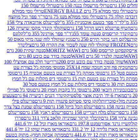
טרולי מרשמלו בננה 150 גרם
טרולי מרשמלו 150
לא 75 גרם ENERGY BALLZ
טרולי גומי ממולא
גרם
טרולי גומי ממולא מנגו 75 גרם
ד"ר פפר וניל מוקצף
 פפר בטעם אוכמניות 355 מ"ל
פרינגלס אדובאדה צילי 158
נגלס דבש חרדל 158 גרם
שוקולד קינדר מקסי שישייה 126
ריסמיס סנטה עומד 55ג'
ד"ר פפר אורגינל 355 מ"ל
קלוגס
 בוקר תירס 250 גרם
גונץ שוקולד לוח שנה מיקי מאוס 50
 את הקרח 50 גרם
צילינדר
50 גרם MORITZ WAWI
סנטה שקית 200 גרם
לנדר 50 גרם WAWI
סנטה בודד עם כובע 80 גרם
 סנטה בודד עם כובע וכיס 200גר'
ריטר חלב עם אמיצ'לי 100
 זהב חנוכה שמח 25X14 סמ
גוסי ממתק ג'ל בצורת עט
ם
גוסי ממתק ג'ל בצורת עט בטעם אבטיח 15 גרם
גוסי
ורת עט בטעם תות 15 גרם
גומי דיפ מקלות עם ג'ל חמוץ
ם
גומי דיפ מקלות עם ג'ל חמוץ בטעם פטל 30
דובאי 200 גרם
גוסי ג'ל בקבוק חמוץ 20 גרם
גוסי ג'ל סמיילי
וצר פלסטיק
קינדר דגנים רביעייה 94 גרם
צעצוע
סוכריות
לקקן סיסי סטיקס פינגווין תות 9 גרם
פרינגלס פילי
רם
פרינגלס הכל בייגל 158 גרם
פרינגלס שמנת בצל צדר
נגלס מלח וינגרייט 158 גרם
פרינגלס ראנץ' 158 גרם
פרינגלס
קיבלר קרקר שמינייה קלאב צ'דר 311 גרם
פררו
אסורטמנט 197.8 גרם
אוראו מארז וניל 12 יח' 441.6
ידה 12 יח' 331.2 גרם
אוראו מארז שוקו 12 יח' 441.6
ת 12 יח' 441.6 גרם
ממתק אבקה חמוץ- מתוק בטעם