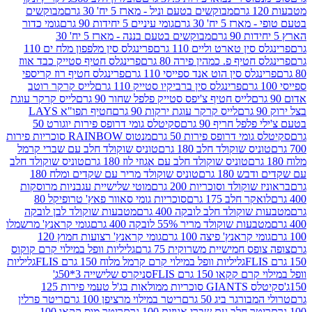
מבוקשים בטעם וניל - מארז 5 יח' 30 גרם
מבוקשים
5 יח' 30 גרם
גומי עיניים 5 יחידות 90 גרם
גומי כדור
מבוקשים בטעם בננה - מארז 5 יח' 30
ין טארט וליים 110 גרם
פרינגלס סין מלפפון מלח ים 110
חטיף פ. כמהין פירה 80 גרם
פרינגלס חטיף סטייק כבד אווז
לס סין הוט אנד ספייסי 110 גרם
פרינגלס חטיף רוז קריספי
פרינגלס סין ברביקיו סטייק 110 גרם
לייס קרקר רוטב
לייס חטיף צ'יפס סטייק פלפל שחור 90 גרם
לייס קרקר עוגת
לייס קרקר עוגת ירקות 90 גרם
חטיף תפו"א LAYS
פל חריף 90 גרם
סקיטלס גומי דרופס פירות יוגורט 50
ומי דרופס פירות 50 גרם
מנטוס RAINBOW סוכריות פירות
יס שוקולד חלב 180 גרם
טוניס שוקולד חלב עם שברי קרמל
טוניס שוקולד חלב עם אגוזי לוז 180 גרם
טוניס שוקולד חלב
 180 גרם
טוניס שוקולד מריר עם שקדים ומלח 180
וקולד וסוכריות 200 גרם
מוטי שלישיית עגבניות מרוסקות
ר חלב 175 גרם
סוכריות גומי סאוור פאץ' טרופיקל 80
וקולד חלב לובקה 400 גרם
מטבעות שוקולד לבן לובקה
ות שוקולד מריר 55% לובקה 400 גרם
גומי קראנץ' מרשמלו
י קראנץ' פיצה 100 גרם
גומי קראנץ' רצועות חמוץ 120
ס חמישיית משרוקית 75 גרם
גליליות וופל במילוי קרם קוקוס
גליליות וופל במילוי קרם קרמל מלוח 150 גרם FLIS
גליליות
קקאו 150 גרם FLIS
סניקרס שלישייה 3*50ג'
סקיטלס GIANTS סוכריות ממולאות בג'ל טעמי פירות 125
ורגר ביג 50 גרם
ריטר במילוי מרציפן 100 גרם
ריטר פרלין
ר חלב עם שברי אגוזים 100 גרם
ריטר מוס קקאו 100