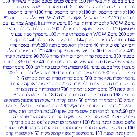
ת עשירייה 150 גרם
פס טעים בטעם אבטיח עשירייה 150
דפי מנטה תות אדום 0.6 גרם
לארבי מרשמלו אבטיח
מרשמלו לב 180ג'
לארבי מרשמלו פרח 180ג'
הריבו מרשמלו
הריבו מרשמלו אקזוטיק 175ג'
WOW Z קלסטרס פירות 85
 85 גרם
שוקולד Angel hair צמר גפן עם
טבלת שוקולד דובאי לבן 200 גרם
טבלת שוקולד דובאי
WOW Z רופ משפחתי פירות 100 גרם
מקל סבא צבעוני
 סבא כחול לבן 144 גרם
מקל סבא ורוד לבן 144 גרם
קלבי
ולד 40 גרם
גולון דיאג'סטיב תפוז 280ג'
גולון באטר פליי
ב 600 גרם
פולרטי חטיפי קרח 400 מ"ל ורוד
ממרח נוטלה
טבלת פררו רושר שוקולד מריר 70% 90 גרם
ביצת קינדר
60 גרם
מסטיק אגוגו בטעם פירות 40 יחידות 330 גרם
ריצ
טעם גבינה 91 גרם
מרשמלו כובע כחול לבן 500 גרם
מרשמלו
50 ג
מרשמלו מיני ורוד פיני 500 ג
מרשמלו גולף כחול 500
לף אדום 500 גרם
סוכריות סודה בצורת טטריס 216
סודה בצורת כלי עבודה 216 גרם
סוויטאנגו אבקה להכנת
סוויטאנגו ממתיק 700 גרם
סוכריות סודה בצורת
סוכריות סודה בצורת פיצה 180 גרם
מרשמלו חטיפי
ממרח תמרים 450 גרם קליית גת
שקית ההפתעות ממתקים
וני
טרנד לארבי מנגו וקשיו 28ג'
טרנד לארבי תות שלם מיובש
ד לארבי תות שלם מיובש שוקו 60ג'
טרנד לארבי תות שלם
6ג'
מארז ממתקים שקית הפתעה טסה
ג'מבו טורטילה
נת נאצ'ו 100 גרם
ג'מבו טורטילה צ'יפס בטעם ברביקיו
ית שימחת תורה בינונית
תערובת להכנת צ'ורוס 500ג'
פילסברי
 453 גרם
פילסברי ציפוי קרמל מלוח 453ג'
פילסברי קרם