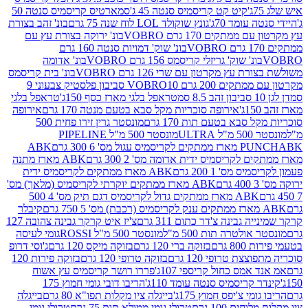
קיט קט קריסמיס סנטה 45 ג'
סמארטיס קריסמיס סנטה 50
עומד 70ג'
גונץ שוקולד LOL לוח שנה 75 גרם
בונ' זהב בצורת
תקים 170 גרם VOBRO
בונ' ירוקה בצורת עץ עם
בונ' שוק' דמויות סנטה 160 גרם
נ' שוק' גריזלי קריסמס 156 גרם VOBRO
בונ' אדומה
עץ מקרטון עם שרי 126 גרם VOBRO
בונ' בית קריסמס
 200 גרם VOBRO
10 סביבון פלסטיק צבעוני 9
טראפל בלגי מארז כסף 150ג'
טראפל בלגי
אירופה סוכריות מקל סבא בטעם מנטה 170 גרם
אירופה
סבא בטעם תות 170 גרם
מונסטר גרין זירו פחית 500
ULT
מונסטר 500 מ"ל PIPELINE
ABK
PU
לקריסמיס ידית אדומה מס' 2 300 גרם
ABK מארז מתנה
מס' 1 200 גרם
ABK מארז ממתקים לקריסמיס ידית
ABK מארז ממתקים יוקרתי לקריסמיס (מלאך) מס'
ABK מארז ממתקים גדול לקריסמיס דגם תיק מס' 4 500
קיבלר
גבינה צ'דר כתום 311 גרם
צ'יז איט קרקר גבינה צהובה 127
ולטרה תות 500 מ"ל
מונסטר 500 מ"ל ROSSI
גומי לעיסה
 גרם
בזוקה ברי 120 גרם
בזוקה מיקס 120 גרם
ג'וסי דרופ
ת טרופי 120 גרם
בזוקה טרופי 120 גרם
בזוקה פירות 120
מס כחול קריספי 107ג'
פררו רושר קריסמיס עץ אשוח
קריסמיס סנטה עומד 110ג'
הריבו דובי גומי חמוץ 175
י צ'יפס חמוץ 175ג'
בייגלה ציו מקלות תפו"א 80 גרם
בייגלה
ים 100 גרם
טרולי גומי ממולא תות 75 גרם
טרולי גומי