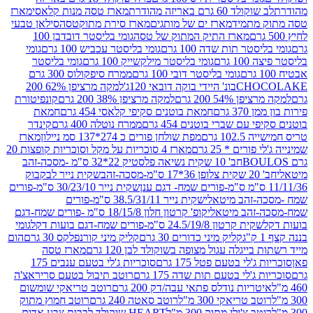
ד 60 גרם באריזה מהודרת
מארז טסה מנות קלאסי
מארז
מתמיד
מארז ים של מותגים
מארז סירת מתוקטסה
סילאן טבעי
מארז התיק המתוק של טסה
גומי בליסטר דובדבן 100
טר תות שדה 100 גרם
גומי בליסטר עכביש 100 גרם
גומי
 גרם
גומי בליסטר מילקשייק 100 גרם
גומי בליסטר
גומי בליסטר דובי 100 גרם
ממרח סיפקולוס 300 גרם
CHO
בונ' היידי בוקה דובאי 120ג'
למקה מרציפן 62% 200
54% 200 גרם
למקה מרציפן 38% 200 גרם
קונפיטורת
3 גרם
חמאת בוטנים סקיפי קלאסי 454 גרם
חמאת
עם שברי בוטנים 454 גרם
ממרח נוטלה 400 גרם
קינדר
10 גרם
מפת שולחן פורים כ 274*137 סמ ניילון
מארז
רים * 25 גרם
מארז 4 סוכריות על מקל וסוכריות קופצות 20
חב' 10 שקית נשיאה פלסטיק 22*32 ס"מ -מסכה-זהב
כה-זהב
שקית נייר לבקבוק
שקית נייר 30/23/10 ס"מ-פורים
-זהב מיטאלי
שקית נייר 38.5/31/11 ס"מ-פורים
זהב מיטאלי
קופ' קרטון חלון 18/15/8 ס"מ -פורים שמח-דגם
קית קרטון 24.5/19/8 ס"מ-פורים שמח-דגם בועות דקל
גומי
קליק מיני כדורים 30 גרם
קליק מיני קורנפלקס 30 גרם
הום
ייגלה עגול מצופה בשוקולד לבן 120 גרם
מארז טסה
'לי בטעם פטל 175 גרם
סוכריות ג'לי בטעם ענבים 175
ג'לי בטעם תות שדה 175 גרם
רוטב תיבול בטעם סריראצ'ה
ריות נודלס פתאי עבה/דק 200 גרם
רוטב טריאקי שומשום
ב טריאקי 300 מ"ל
רוטב סאטה 240 גרם
רוטב חמוץ מתוק
ב צ'ילי מתוק 300 מ"ל
HEART שוקולד לבבות צבע אדום