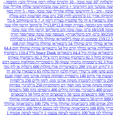
מרכז שולחן רימון אקרילי זהב+ הדפסה -
ר זהב דקורטיבי + כיתוב שנה טובה
קישוטי שולחן אקרילי שנה
יח'
קישוטי שולחן אקרילי שנה טובה -כסף - 5 יח'
דג כסף
 ס"מ
דבש לחיץ 250 גרם עמק חפר
עוגת דבש עוגל'ה
טיק בצורת רימון ק. 7 ס"מ-שקוף
חב' 6 כלי
 -בצורת תפוח 12.8*13.8*7 ס"מ
קופ' קרטון חלון שנה
קפ' קרטון חלון שנה טובה
אגרת+ מעטפה שנה טובה שופר/ספר תורה
מגנט חג שמח 5*9
אוראו שוקולד גליל 110.4 גרם
גלילות
קרם שוקולד 54 גרם
אוראו שוקולה מרשמלו תות 168
ראו במילוי קרם וניל 54 גרם
אוראו עוגיות שוקולד חום 64.4
ת וניל 64.4 גרם
אוראו Space Dunk גליל 110.4 גרם
חטיף
גרם
חטיף טאקיס דרגון צ'ילי 92.3 גרם
חטיף טאקיס
ממתק בקבוקי שעווה 39 גרם
סוכריות ממולאות בטעם דבש
יני 200 גרם
איטריות אורז מקלות 600 גרם
לוק או לוק גומי
טודיי חטיף חלבון קרמל מלוח 65 גרם
מארז של 10 יח'
ס 140 גרם
פחית תפוחחה משקה אורגני מוגז תפוח ואננס
ת לימוננדה משקה אורגני מוגז- לימון וליים 250 מ"ל
פחית
אורגני מוגז תפוזי דם ודומדמניות 250 מ"ל
גרגרי טפיוקה
גרגרי טפיוקה גדולים 400 גרם
מיסו כהה 500 גרם
מיסו
נאצ'וס טבעי 50 גרם
נאצ'וס תירס כחול 50 גרם
נאצ'וס
פרינגלס סין פלפל ופרמזן 110 גרם
ביאנקה שוקולד
ם
ביאנקה שוקולד מריר 72% 100 גרם
ביאנקה שוקולד
ביאנקה שוקולד לבן בטעם קרמל 100 גרם
ביאנקה
100 גרם
גומי לעיסה צבעוני 1 ק"ג
גומי לעיסה אבטיח 1