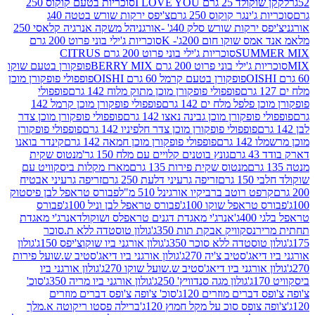
2 גרם I LOVE YOU
סוכריות בטעם קוקוס 250
ינגר קוקוס 250 גרם
צ'יפס ירקות שורש בטטה 40ג
רקות שורש סלק 40ג' -אורגני
הל משקה אנרגיה קלאסי 250
 שוקו חום 200ג'- K
סוכריות ג'ילי בוני פרוט 200 גרם
SUM
סוכריות ג'ילי בוני פרוט 200 גרם CITRUS
ילי בוני פרוט 200 גרם BERRY MIX
פופקורן בטעם שוקו
פופקורן בטעם קרמל 60 גרם OISHI
פופפולי פופקורן מוכן
פופפולי פופקורן מוכן מתוק מלוח 142 גרם
פופפולי
פלפל מלח ים 142 גרם
פופפולי פופקורן מוכן קרמל 142
ופקורן מוכן גבינה נאצו 142 גרם
פופפולי פופקורן מוכן צדר
פופפולי פופקורן מוכן צדר חלפיניו 142 גרם
פופפולי פופקורן
גרם
פופפולי פופקורן מוכן חמאה 142 גרם
קינדר בואנו
ם
גונץ בוטנים קלויים עם מלח 150 גר'
מנטוס שקית
מנטוס שקית פירות 135 גרם
מארז מקלות ביסקוויט עם
גרם
זריפה גרעיני דלעת 250 גרם
זריפה גרעיני אבטיח
ט רוטב ברביקיו אורגינל 510 מ"ל
פבורס טראפל לבן פיסטוק
טראפל שוקו 100ג'
פבורס טראפל לבן וניל 100ג'
פבורס
ג'
אנרג'י מאגדת דגנים טראפלס ושוקולד
אנרג'י מאגדת
ר
נסקוויק אבקת תות 350ג'
גולון טוסטדה ללא ת.סוכר
וסטדה ללא סוכר 350ג'
גולון אורגני ביו שוקוצ'יפס 150ג'
גולון
אג'סטיב צ'יה 270ג'
גולון אורגני ביו דיאג'סטיב ש.שועל פירות
אורגני ביו דיאג'סטיב ש.שועל שוקו 270ג'
גולון אורגני ביו
גולון מגה סנדוויץ' 250ג'
גולון אורגני ביו מריה 350ג'
סוכ'
ברים מוזרים 120ג'
סוכ' צ'ופה צ'ופס דברים מוזרים
צופס סוכ על מקל חמוץ 120ג'
ברילה פסטו ריקוטה א.מלך