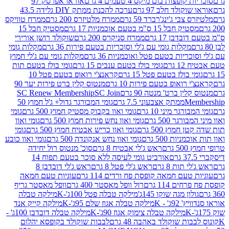
פצות בום מיקס 4 טעמים 4 גרם
אוראו אפרסק 97
ולד חלב 97 גרם
ערכה להכנת ממתק DIY גלידה 43.5
בי ג'ינג'רברד 59 גרם
ממרח מלטיזרס 200 גרם
ממרח טוויקס
בל 15 ס"מ בטעם אוכמניות 17 גרם
מסטיק חבל 15
בן 17 גרם
ממרח סניקרס 200 גרם
שוקולד רושן אורירי
מקלות גומי עם ג'לי וסוכריות בטעם פירות 36 גרם
מקלות גומי
ריות בטעם פטל ואוכמניות 36 גרם
מקלות גומי עם ג'לי חמוץ
רם
גומי בולז בטעם ענבים 15 גרם
גומי בולז בטעם תות
בולז בטעם פטל 15 גרם
קראנצ'י רואופ בטעם פטל 10
רואופ בטעם פירות 10 גרם
מנטוס קלין ברט פירות יער 90
ין ברט' מנטה 90 גרם
SC Join
SC Renew Membership
M
ממתק אצבעוני 7.5 גרם
גומי המבורגר גדול+ ג'ל חמוץ 50
גר מיני 10 גרם
גומי ואוו בקבוק מסטיק חמוץ 500 גרם
גומי
גר 500 גרם
גומי ואוו נחש פירות חמוץ 500 גרם
גומי ואוו
מוץ 500 גרם
גומי ואוו כריש אבטיח חמוץ 500 גרם
גומי
ות 500 גרם
גומי ואוו נחש אנקונדה 500 גרם
גומי ואוו כובע
רם
ראש ג'לי אבטיח 8 גרם
סוכ' מנטוס רול יחידה
אורביט גומי לעיסה ללא סוכר בטעם תפוח 14
תות 8 גרם
ראש ג'לי פטל 8 גרם
ראש ג'לי דובדבן 8
עם חמאה קופסת פח ורדים 114 גרם
עוגיות טעם חמאה
 114 גרם
רול וופל מאסטר 400 גרם
וופל מאסטר גריף
ון מגה שוקו 145ג'
מילקה טבלה פטל 100ג'-K
מילקה טבלה
ג' - K
מילקה טבלה אגוז שלם 95ג'-K
מילקה קייק אנד
מילקה טבלה צימוק אגוז 90ג'-K
מילקה טבלה דובדבן 100ג' -
ת שוקולד באהבה 48 גרם
לבבות שוקולד בקופסא יהלום