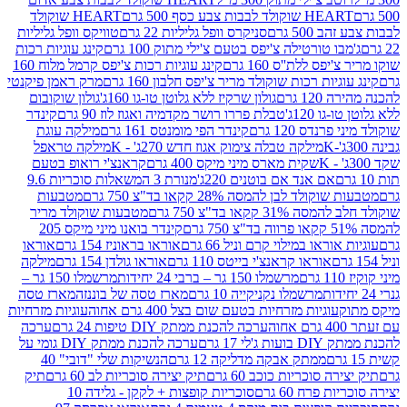
ולד לבבות צבע כסף 500 גרם
HEART שוקולד
50 גרם
סניקרס וופל גליליות 22 גרם
טוויקס וופל גליליות
ו טורטילה צ'יפס בטעם צ'ילי מתוק 100 גרם
קינג עוגיות רכות
ס ללת''ס 160 גרם
קינג עוגיות רכות צ'יפס קרמל מלוח 160
יות רכות שוקולד מריר צ'יפס חלבון 160 גרם
מרק ראמן פיקנטי
 גרם
גולון שרקיז ללא גלוטן טו-גו 160ג'
גולון שוקובום
 120ג'
טבלת פררו רושר מקדמיה ואגוז לוז 90 גרם
קינדר
נדס 120 גרם
קינדר הפי מומנטס 161 גרם
מילקה עוגת
מילקה טבלה צימוק אגוז חדש 270ג' - K
מילקה טראפל
שקית מארס מיני מיקס 400 גרם
קראנצ'י רואופ בטעם
אם אנד אם בוטנים 220ג'
מנורת 3 המשאלות סוכריות 9.6
לד לבן להמסה 28% קקאו בד"צ 750 גרם
מטבעות
 קקאו בד"צ 750 גרם
מטבעות שוקולד מריר
קינדר בואנו מיני מיקס 205
ראו במילוי קרם וניל 66 גרם
אוראו בראוניז 154 גרם
אוראו
אוראו קראנצ'י בייטס 110 גרם
אוראו גולדן 154 גרם
מילקה
מרשמלו 150 גר – ברבי 24 יחידות
מרשמלו 150 גר –
מרשמלו נקניקייה 10 גרם
מארז טסה של בוננזה
מארז טסה
עוגיות מזרחיות בטעם שום בצל 400 גרם אחוה
עוגיות מזרחיות
ערכה להכנת ממתק DIY טיפות 24 גרם
ערכה
 17 גרם
ערכה להכנת ממתק DIY גומי על
ממתק אבקה מדליקה 12 גרם
הנשיקות שלי "דובי" 40
 סוכריות כוכב 60 גרם
תיק יצירה סוכריות לב 60 גרם
תיק
פרח 60 גרם
סוכריות קופצות + לקקן - גלידה 10