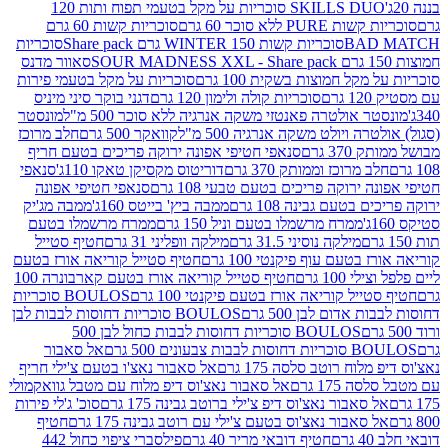
SKILLS DUO סוכריות על מקל בטעמי תפוח ותות 120
P ללא סוכר 60 גרם
סוכריות קשות 60 גרם
BAD
סוכריות קשות WINTER 150 גרם Share pack
סוכריות
סאוור מדנס
קל חמוצות בשקית 100 גרם
סוכריות על מקל בטעמי פירות
סוכריות קולה ולימון 120 גרם
דגני בוקר סיני מיניס
 אולטרה פאנטזי משקה אנרגיה ללא סוכר 500 מ"ל
מונסטר
ה ויולט משקה אנרגיה 500 מ"ל
קוואקר 500 גרם
חלב מרוכז
3 גרם
סנאפי חטיפי אפונה ירוקה פריכים בטעם חריף
 מרוכז וממותק 370 גרם
דוריטוס מקסיקן טאקו 110ג'
סנאפי
ירוקה פריכים בטעם טבעי 108 גרם
סנאפי חטיפי אפונה
בטעם גבינה 108 גרם
ממבה ביץ' בייטס 160ג'
ממבה מג'יק
ממרח מרשמלו בטעם וניל 150 גרם
ממרח מרשמלו בטעם
מילקה נוסיני 31.5 גרם
מילקה וופליני 31 גרם
חטיף סטייל
בטעם עוף פיקנטי 100 גרם
חטיף סטייל קוריאה אורז בטעם
100 גרם
חטיף סטייל קוריאה אורז בטעם קארבונרה 100
יל קוריאה אורז בטעם פיקנטי 100 גרם
BOULOS סוכריות
אדום לבן 500 גרם
BOULOS סוכריות דחוסות לבבות לבן
BOULOS סוכריות דחוסות לבבות כחול לבן 500
 צבעונים 500 גרם
אל סאבור
וח רוטב סלסה 175 גרם
אל סאבור נאצ'ו בטעם צ'ילי חריף
175 גרם
אל סאבור נאצ'וס דיפ מלוח עם מטבל גוואקמולי
סאבור נאצ'וס דיפ צ'ילי ברוטב גבינה 175 גרם
סוכ' ג'לי פירות
סאבור נאצ'וס בטעם צ'ילי עם רוטב גבינה 175 גרם
חטיף
חטיף דובאי מריר 40 גרם
פילסברי ציפוי כחול 442