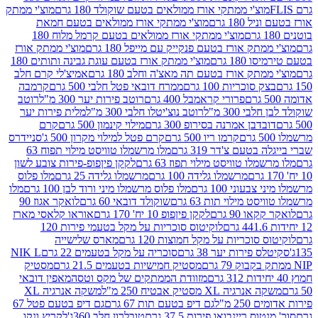
וצ'י ממתקי אורז ממולאים בטעם שוקולד 180 גרם
מוצ'י ממתק
180 גרם
מוצ'י ממתקי אורז ממולאים בטעם חמאת
מוצ'י ממתקי אורז ממולאים בטעם קרמל מלוח 180
תק אורז בטעם פנקייק עם מייפל 180 גרם
מוצ'י ממתק אורז
18 גרם
מוצ'י ממתק אורז בטעם עוגת גבינה ותותים 180
תק אורז בטעם תה מאצ'ה וחלב 180 גרם
אמיצ'לי קרם חלב
סוכריות 100 גרם
ממרח דובאי פטל חלבי 500 גרם
קרמבה
פרורי קראמבל 400 גרם
רוטב פירות יער 300 מ"ל
רוטב
 300 מ"ל
רוטב נוצ'יטלו חלבי 300 מ"ל
מלית פירות יער
דבן אמרנה בסירופ 300 גרם
מילוי קינמון 500 גרם
קרם
קרמו ריו 500 גרם
קרם פטל למילוי מקרון 500 ג'
סניידרס
טעם צ'דר 319 גרם
מלו מרשמלו טוויסט מילוי תפוח 63
לו טוויסט מילוי תפוז 63 גרם
לקקן פיןפופ-פירות צובע לשון
מרשמלו גלידה 100 גרם
מרשמלו גלידה 25 גרם
מלו פלוס
עוני 100 גרם
מלו פלוס מרשמלו מיני ורוד לבן 100 גרם
מלו
 מילוי תות 63 גרם
שוקולד דובאי 60 גרם
לואקר אגוז 90
ו 90 גרם
לקקן פיןפופ 10 יח' 170 גרם
אוראו קלאסי מארז
לוקיטוס סוכריות על מקל בטעמי פירות 120
סוכריות על מקל חמוצות 120 גרם
מארס שלישייה
פירות יער 38 גרם
סוכריה על מקל בטעמים 22 גרם
NIK L
מסטיק חמישיות בטעמים 21.5 גרם
מסטיק
מזוודת הממתקים של מקס וטסה
מאפין דובאי
יה XL מסטיק אבטיח 250 מ"ל
משקה אנרגיה XL
2 מ"ל
גם דיפ בטעם תות 67 גרם
גם דיפ בטעם פטל 67
ס ריינבואו פירות 37.5 גרם
טובלרון חלב 360ג'
לקריץ ונקו