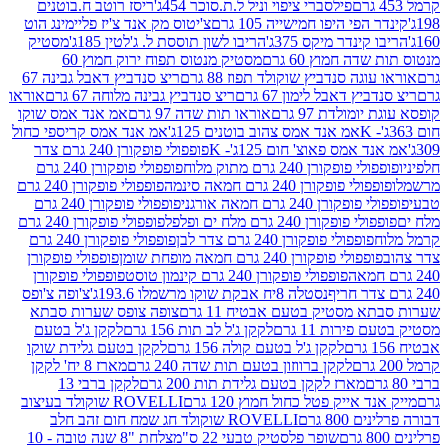
פילסברי ציפוי וניל ל.ת.סוכר 454ג'
ריסז רוטב ח.בוטנים
פי היפו חמישייה 105 גרם
צ'יטוס מק אנד צ'יז פליימינג הוט
ינדר מיקס 375ג'
הריבו לשון תוססת ל. ג'לטין 185ג'
מסטיק
ה חמוץ 60 גרם
מסטיק מנטוס תפוח ירוק חמוץ 60
גה סנדביץ שוקולד תפוז 88 גרם
ריצ סנדביץ דאבל גבינה 67
ץ דאבל לימון 67 גרם
ריצ סנדביץ גבינה מלוחה 67 גרם
אוראו
מולדת 97 גרם
אוראו תות שדה 97 גרם
אמ אנד אמס שוקו
אמ אנד אמס צהוב בוטנים 125ג'
אמ אנד אמס קריספי כחול
אמס פאוצ' חום 125ג'- K
פופפולי פופקורן 240 גרם צדר
פופקורן 240 גרם מתוק מלוח
פופפולי פופקורן 240 גרם
י פופקורן 240 גרם חמאה סינמה
פופפולי פופקורן 240 גרם
רן 240 גרם חמאה אורגני
פופפולי פופקורן 240 גרם
פופקורן 240 גרם מלח ים ופלפל
פופפולי פופקורן 240 גרם
פופפולי פופקורן 240 גרם צדר לבן
פופפולי פופקורן 240 גרם
פולי פופקורן 240 גרם חמאה מופחת שומן
פופפולי פופקורן
פופפולי פופקורן 240 גרם קינמון טוסט
פופפולי פופקורן
נסטלה 8יח אבקת שוקו מרשמלו 193.6ג'
צ'ופה צ'ופס
 מסטיק בטעם אבטיח 11 גרם
צופה צופס שערות סבתא
ירות 11 גרם
לקקן ג'ל לב תות 156 גרם
לקקן ג'ל בטעם
לקקן ג'ל בטעם קולה 156 גרם
לקקן בטעם גלידת שוקו
לקקן ברווזון בטעם תות שדה 240 גרם
מארז 8 יח' לקקן
מארז לקקן בטעם גלידת תות 200 גרם
לקקן ברבי 13
 אייק פטל כחול חמוץ 120 גרם
ROVELLI שוקולד בעיצוב
80 גרם
ROVELLI שוקולד חג שמח חום זהב חלב
שופר פלסטיק טבעי 22 ס"מ
צלחת "8 שנה טובה - 10