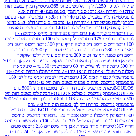
נוטלה 200 גרם
גולון טווינס ללא ת.סוכר 147ג'
גולון סנדוויץ'
250ג'
גולון דיאג'סטיב מוזלי 365ג'
מסטיק חמוץ בטעם תות
מסטיק חמוץ בטעם מנגו 40 יחידות 328
 בטעמים שונים 40 יחידות 328 גרם
מסטיק חמוץ בטעם
רה 40 יחידות 328 גרם
בד"צ טורינו חלב 320ג'
בד"צ
100ג'
הריבו בלוני לבבות 140 גרם
הריבו נחשים תאומים
שקית 160 גרם דובי צבעוני
הריבו מיקס אדומים 175
ים 175 גרם
ריטר לבן סמרטיס 100 גרם
ריטר חלב סמרטיס
יטוס רוטב דיפ סלסה חריף עדין 300 גרם
דוריטוס רוטב דיפ
ם
דוריטוס רוטב דיפ סלסה חריף 300 גרם
דוריטוס
ת חמוצה ושום 280 גרם
קווסט עוגיית חלבון שוקולד
 עוגיית חלבון חמאת בוטנים שוקולד צ'יפס
מארז לקקן ברבי 30
קינדר ג'וי שלישייה 60 גרם
מרשמלו 150 גר – סוניק
מארז
מס צבעוני 18 יח' 270 גרם
מרשמלו פרחים יאמס 160
בבות יאמס 160 גרם
מרשמלו לבבות יאמס כחול לבן 160
ממתק מרשמלו פרחים צבעוני בטעם תות וניל 500 גרם
ממתק מרשמלו לבבות ורוד לבן בטעם תות וניל 500 גרם
ממתק מרשמלו מסולסל BOULOSתכלת לבן בטעם תות וניל
ממתק מרשמלו מסולסל BOULOSורוד לבן בטעם תות וניל 500
ממתק מרשמלו כריות ורוד,לבן בטעם תות וניל 500 גרם
ממתק מרשמלו מסולסל צבעוני BOULOSבטעם תות וניל
ין מרשמלו טוויסט אבטיח 120 גרם
פופין מרשמלו טוויסט
פופין מרשמלו 3D תות שדה 100 גרם
קטשופ סרירצ'ה
סוכריות סודה בצורת אבן נייר ומספרים 216 גרם
פס טעים
טי עשירייה 150 גרם
לקקן שרביט הקסמים 24 גרם
פס