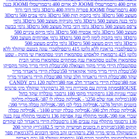
מרשמלו JOOMI לב אדום 400 גרם
מרשמלו JOOMI בננה
JOOM פטריה ורודה 400 גרם
3D גו'מי דובי ורוד
3D גו'מי בקבוק תות 500 גרם
3D גו'מי צבים 500 גרם
3D
 500 גרם
3D גו'מי נקניקיה מעוצב 500 גרם
3D גו'מי
גרם
3D גו'מי דובי כחול מעוצב 500 גרם
3D גו'מי כבשה
3D גו'מי אבטיח 500 גרם
3D גו'מי מיקס עיניים 500
3D גו'מי אפרוחים מעוצב 500
3D גו'מי כלבים מעוצב 500
ראוניז ללא גלוטן 415 גרם
פילסברי עוגה בטעם שוקולד ללא
מארז קלאסוש טסה
מארז חגיגי טסה
מארז שי מתוק - שפע
אלגנט טסה
מארז ענק ממתקים טסה
מארז מותגי הבית
ידי מריר מקור וונצואלה 50ג'
טבלת היידי מריר מקור מקסיקו
ידי מריר מקור אקוואדור 50ג'
טבלת היידי גראנדור מריר
לת היידי גראנדור חלב שקד 80ג'
טבלת היידי גראנדור מריר
ת היידי גראנדור חלב אגוז 80ג'
רולטה 120 גרם CANDY
תק פירות עם סוכריית נייר 20 גרם
קינדר שוקולד מיני פרנדס
רם
קינדר מקסי 100 גרם
בר טובלרון שקד כחול
וז שלם 250ג' - K
מילקה טבלה לו 87ג'-K
טבלת מילקה
2ג'-K
מילקה בבלי לבן 95ג'-K
מילקה טבלה מריר 90ג'-
חלב 90ג'-K
מילקה טבלה יוגורט 100ג' - K
מילקה טבלה
גומי מתקלף ענק אפרסק 136 גרם
גומי מתקלף ענק בננה
י מתקלף ענק ענבים 136 גרם
טבלת היידי גראנדור לבן שקדים
סניקרס ח.בוטנים חמישייה קרימי 182.5ג'
ריץ קרקר 200
סי מריר 250 גרם
הריבו זהב מקסי דובונים 375ג'
מארז ספר
ומי בליסטר תירס 100 גרם
פרח שוקולד 18 גרם באריזה