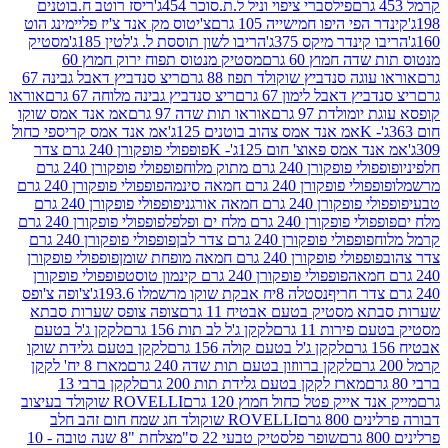
פילסברי ציפוי וניל ל.ת.סוכר 454ג'
ריסז רוטב ח.בוטנים
פי היפו חמישייה 105 גרם
צ'יטוס מק אנד צ'יז פליימינג הוט
ינדר מיקס 375ג'
הריבו לשון תוססת ל. ג'לטין 185ג'
מסטיק
ה חמוץ 60 גרם
מסטיק מנטוס תפוח ירוק חמוץ 60
גה סנדביץ שוקולד תפוז 88 גרם
ריצ סנדביץ דאבל גבינה 67
ץ דאבל לימון 67 גרם
ריצ סנדביץ גבינה מלוחה 67 גרם
אוראו
מולדת 97 גרם
אוראו תות שדה 97 גרם
אמ אנד אמס שוקו
אמ אנד אמס צהוב בוטנים 125ג'
אמ אנד אמס קריספי כחול
אמס פאוצ' חום 125ג'- K
פופפולי פופקורן 240 גרם צדר
פופקורן 240 גרם מתוק מלוח
פופפולי פופקורן 240 גרם
י פופקורן 240 גרם חמאה סינמה
פופפולי פופקורן 240 גרם
רן 240 גרם חמאה אורגני
פופפולי פופקורן 240 גרם
פופקורן 240 גרם מלח ים ופלפל
פופפולי פופקורן 240 גרם
פופפולי פופקורן 240 גרם צדר לבן
פופפולי פופקורן 240 גרם
פולי פופקורן 240 גרם חמאה מופחת שומן
פופפולי פופקורן
פופפולי פופקורן 240 גרם קינמון טוסט
פופפולי פופקורן
נסטלה 8יח אבקת שוקו מרשמלו 193.6ג'
צ'ופה צ'ופס
 מסטיק בטעם אבטיח 11 גרם
צופה צופס שערות סבתא
ירות 11 גרם
לקקן ג'ל לב תות 156 גרם
לקקן ג'ל בטעם
לקקן ג'ל בטעם קולה 156 גרם
לקקן בטעם גלידת שוקו
לקקן ברווזון בטעם תות שדה 240 גרם
מארז 8 יח' לקקן
מארז לקקן בטעם גלידת תות 200 גרם
לקקן ברבי 13
 אייק פטל כחול חמוץ 120 גרם
ROVELLI שוקולד בעיצוב
80 גרם
ROVELLI שוקולד חג שמח חום זהב חלב
שופר פלסטיק טבעי 22 ס"מ
צלחת "8 שנה טובה - 10