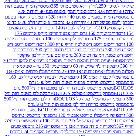
נוטלה 200 גרם
גולון טווינס ללא ת.סוכר 147ג'
גולון סנדוויץ'
250ג'
גולון דיאג'סטיב מוזלי 365ג'
מסטיק חמוץ בטעם תות
מסטיק חמוץ בטעם מנגו 40 יחידות 328
 בטעמים שונים 40 יחידות 328 גרם
מסטיק חמוץ בטעם
רה 40 יחידות 328 גרם
בד"צ טורינו חלב 320ג'
בד"צ
100ג'
הריבו בלוני לבבות 140 גרם
הריבו נחשים תאומים
שקית 160 גרם דובי צבעוני
הריבו מיקס אדומים 175
ים 175 גרם
ריטר לבן סמרטיס 100 גרם
ריטר חלב סמרטיס
יטוס רוטב דיפ סלסה חריף עדין 300 גרם
דוריטוס רוטב דיפ
ם
דוריטוס רוטב דיפ סלסה חריף 300 גרם
דוריטוס
ת חמוצה ושום 280 גרם
קווסט עוגיית חלבון שוקולד
 עוגיית חלבון חמאת בוטנים שוקולד צ'יפס
מארז לקקן ברבי 30
קינדר ג'וי שלישייה 60 גרם
מרשמלו 150 גר – סוניק
מארז
מס צבעוני 18 יח' 270 גרם
מרשמלו פרחים יאמס 160
בבות יאמס 160 גרם
מרשמלו לבבות יאמס כחול לבן 160
ממתק מרשמלו פרחים צבעוני בטעם תות וניל 500 גרם
ממתק מרשמלו לבבות ורוד לבן בטעם תות וניל 500 גרם
ממתק מרשמלו מסולסל BOULOSתכלת לבן בטעם תות וניל
ממתק מרשמלו מסולסל BOULOSורוד לבן בטעם תות וניל 500
ממתק מרשמלו כריות ורוד,לבן בטעם תות וניל 500 גרם
ממתק מרשמלו מסולסל צבעוני BOULOSבטעם תות וניל
ין מרשמלו טוויסט אבטיח 120 גרם
פופין מרשמלו טוויסט
פופין מרשמלו 3D תות שדה 100 גרם
קטשופ סרירצ'ה
סוכריות סודה בצורת אבן נייר ומספרים 216 גרם
פס טעים
טי עשירייה 150 גרם
לקקן שרביט הקסמים 24 גרם
פס