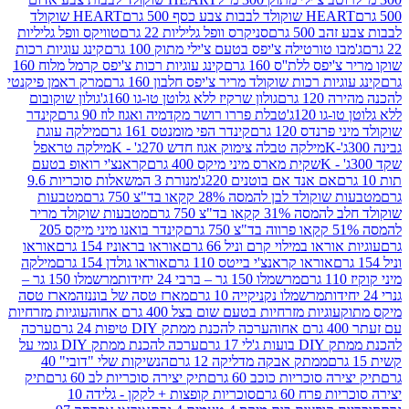
ולד לבבות צבע כסף 500 גרם
HEART שוקולד
50 גרם
סניקרס וופל גליליות 22 גרם
טוויקס וופל גליליות
ו טורטילה צ'יפס בטעם צ'ילי מתוק 100 גרם
קינג עוגיות רכות
ס ללת''ס 160 גרם
קינג עוגיות רכות צ'יפס קרמל מלוח 160
יות רכות שוקולד מריר צ'יפס חלבון 160 גרם
מרק ראמן פיקנטי
 גרם
גולון שרקיז ללא גלוטן טו-גו 160ג'
גולון שוקובום
 120ג'
טבלת פררו רושר מקדמיה ואגוז לוז 90 גרם
קינדר
נדס 120 גרם
קינדר הפי מומנטס 161 גרם
מילקה עוגת
מילקה טבלה צימוק אגוז חדש 270ג' - K
מילקה טראפל
שקית מארס מיני מיקס 400 גרם
קראנצ'י רואופ בטעם
אם אנד אם בוטנים 220ג'
מנורת 3 המשאלות סוכריות 9.6
לד לבן להמסה 28% קקאו בד"צ 750 גרם
מטבעות
 קקאו בד"צ 750 גרם
מטבעות שוקולד מריר
קינדר בואנו מיני מיקס 205
ראו במילוי קרם וניל 66 גרם
אוראו בראוניז 154 גרם
אוראו
אוראו קראנצ'י בייטס 110 גרם
אוראו גולדן 154 גרם
מילקה
מרשמלו 150 גר – ברבי 24 יחידות
מרשמלו 150 גר –
מרשמלו נקניקייה 10 גרם
מארז טסה של בוננזה
מארז טסה
עוגיות מזרחיות בטעם שום בצל 400 גרם אחוה
עוגיות מזרחיות
ערכה להכנת ממתק DIY טיפות 24 גרם
ערכה
 17 גרם
ערכה להכנת ממתק DIY גומי על
ממתק אבקה מדליקה 12 גרם
הנשיקות שלי "דובי" 40
 סוכריות כוכב 60 גרם
תיק יצירה סוכריות לב 60 גרם
תיק
פרח 60 גרם
סוכריות קופצות + לקקן - גלידה 10