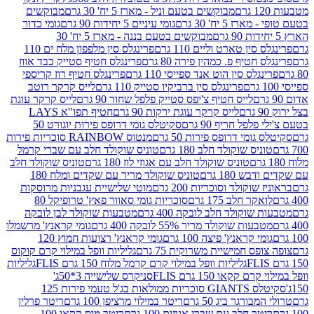
מבוקשים בטעם וניל - מארז 5 יח' 30 גרם
מבוקשים
5 יח' 30 גרם
גומי עיניים 5 יחידות 90 גרם
גומי כדור
מבוקשים בטעם בננה - מארז 5 יח' 30
ין טארט וליים 110 גרם
פרינגלס סין מלפפון מלח ים 110
חטיף פ. כמהין פירה 80 גרם
פרינגלס חטיף סטייק כבד אווז
לס סין הוט אנד ספייסי 110 גרם
פרינגלס חטיף רוז קריספי
פרינגלס סין ברביקיו סטייק 110 גרם
לייס קרקר רוטב
לייס חטיף צ'יפס סטייק פלפל שחור 90 גרם
לייס קרקר עוגת
לייס קרקר עוגת ירקות 90 גרם
חטיף תפו"א LAYS
פל חריף 90 גרם
סקיטלס גומי דרופס פירות יוגורט 50
ומי דרופס פירות 50 גרם
מנטוס RAINBOW סוכריות פירות
יס שוקולד חלב 180 גרם
טוניס שוקולד חלב עם שברי קרמל
טוניס שוקולד חלב עם אגוזי לוז 180 גרם
טוניס שוקולד חלב
 180 גרם
טוניס שוקולד מריר עם שקדים ומלח 180
וקולד וסוכריות 200 גרם
מוטי שלישיית עגבניות מרוסקות
ר חלב 175 גרם
סוכריות גומי סאוור פאץ' טרופיקל 80
וקולד חלב לובקה 400 גרם
מטבעות שוקולד לבן לובקה
ות שוקולד מריר 55% לובקה 400 גרם
גומי קראנץ' מרשמלו
י קראנץ' פיצה 100 גרם
גומי קראנץ' רצועות חמוץ 120
ס חמישיית משרוקית 75 גרם
גליליות וופל במילוי קרם קוקוס
גליליות וופל במילוי קרם קרמל מלוח 150 גרם FLIS
גליליות
קקאו 150 גרם FLIS
סניקרס שלישייה 3*50ג'
סקיטלס GIANTS סוכריות ממולאות בג'ל טעמי פירות 125
ורגר ביג 50 גרם
ריטר במילוי מרציפן 100 גרם
ריטר פרלין
ר חלב עם שברי אגוזים 100 גרם
ריטר מוס קקאו 100