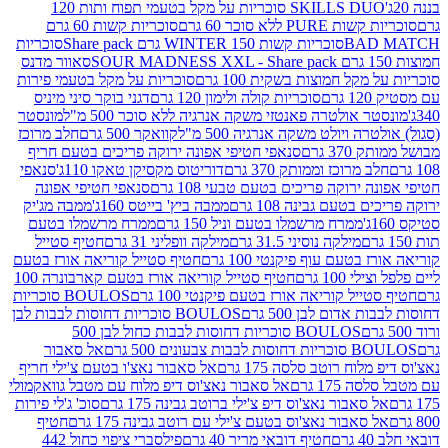
SKILLS DUO סוכריות על מקל בטעמי תפוח ותות 120
P ללא סוכר 60 גרם
סוכריות קשות 60 גרם
BAD
סוכריות קשות WINTER 150 גרם Share pack
סוכריות
סאוור מדנס
קל חמוצות בשקית 100 גרם
סוכריות על מקל בטעמי פירות
סוכריות קולה ולימון 120 גרם
דגני בוקר סיני מיניס
 אולטרה פאנטזי משקה אנרגיה ללא סוכר 500 מ"ל
מונסטר
ה ויולט משקה אנרגיה 500 מ"ל
קוואקר 500 גרם
חלב מרוכז
3 גרם
סנאפי חטיפי אפונה ירוקה פריכים בטעם חריף
 מרוכז וממותק 370 גרם
דוריטוס מקסיקן טאקו 110ג'
סנאפי
ירוקה פריכים בטעם טבעי 108 גרם
סנאפי חטיפי אפונה
בטעם גבינה 108 גרם
ממבה ביץ' בייטס 160ג'
ממבה מג'יק
ממרח מרשמלו בטעם וניל 150 גרם
ממרח מרשמלו בטעם
מילקה נוסיני 31.5 גרם
מילקה וופליני 31 גרם
חטיף סטייל
בטעם עוף פיקנטי 100 גרם
חטיף סטייל קוריאה אורז בטעם
100 גרם
חטיף סטייל קוריאה אורז בטעם קארבונרה 100
יל קוריאה אורז בטעם פיקנטי 100 גרם
BOULOS סוכריות
אדום לבן 500 גרם
BOULOS סוכריות דחוסות לבבות לבן
BOULOS סוכריות דחוסות לבבות כחול לבן 500
 צבעונים 500 גרם
אל סאבור
וח רוטב סלסה 175 גרם
אל סאבור נאצ'ו בטעם צ'ילי חריף
175 גרם
אל סאבור נאצ'וס דיפ מלוח עם מטבל גוואקמולי
סאבור נאצ'וס דיפ צ'ילי ברוטב גבינה 175 גרם
סוכ' ג'לי פירות
סאבור נאצ'וס בטעם צ'ילי עם רוטב גבינה 175 גרם
חטיף
חטיף דובאי מריר 40 גרם
פילסברי ציפוי כחול 442