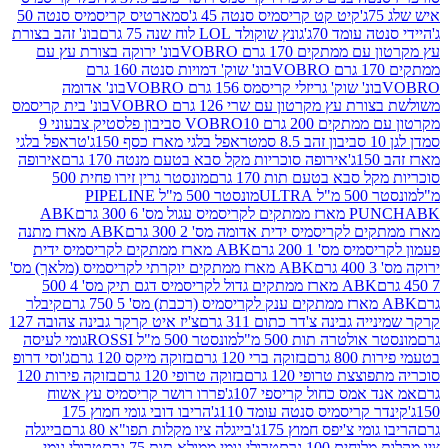
קיט קט קריסמיס סנטה 45 ג'
סמארטיס קריסמיס סנטה 50
עומד 70ג'
גונץ שוקולד LOL לוח שנה 75 גרם
בונ' זהב בצורת
תקים 170 גרם VOBRO
בונ' ירוקה בצורת עץ עם
בונ' שוק' דמויות סנטה 160 גרם
נ' שוק' גריזלי קריסמס 156 גרם VOBRO
בונ' אדומה
עץ מקרטון עם שרי 126 גרם VOBRO
בונ' בית קריסמס
 200 גרם VOBRO
10 סביבון פלסטיק צבעוני 9
טראפל בלגי מארז כסף 150ג'
טראפל בלגי
אירופה סוכריות מקל סבא בטעם מנטה 170 גרם
אירופה
סבא בטעם תות 170 גרם
מונסטר גרין זירו פחית 500
ULT
מונסטר 500 מ"ל PIPELINE
ABK
PU
לקריסמיס ידית אדומה מס' 2 300 גרם
ABK מארז מתנה
מס' 1 200 גרם
ABK מארז ממתקים לקריסמיס ידית
ABK מארז ממתקים יוקרתי לקריסמיס (מלאך) מס'
ABK מארז ממתקים גדול לקריסמיס דגם תיק מס' 4 500
קיבלר
גבינה צ'דר כתום 311 גרם
צ'יז איט קרקר גבינה צהובה 127
ולטרה תות 500 מ"ל
מונסטר 500 מ"ל ROSSI
גומי לעיסה
 גרם
בזוקה ברי 120 גרם
בזוקה מיקס 120 גרם
ג'וסי דרופ
ת טרופי 120 גרם
בזוקה טרופי 120 גרם
בזוקה פירות 120
מס כחול קריספי 107ג'
פררו רושר קריסמיס עץ אשוח
קריסמיס סנטה עומד 110ג'
הריבו דובי גומי חמוץ 175
י צ'יפס חמוץ 175ג'
בייגלה ציו מקלות תפו"א 80 גרם
בייגלה
ים 100 גרם
טרולי גומי ממולא תות 75 גרם
טרולי גומי