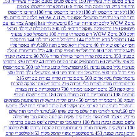
ת עשירייה 150 גרם
פס טעים בטעם אבטיח עשירייה 150
דפי מנטה תות אדום 0.6 גרם
לארבי מרשמלו אבטיח
מרשמלו לב 180ג'
לארבי מרשמלו פרח 180ג'
הריבו מרשמלו
הריבו מרשמלו אקזוטיק 175ג'
WOW Z קלסטרס פירות 85
 85 גרם
שוקולד Angel hair צמר גפן עם
טבלת שוקולד דובאי לבן 200 גרם
טבלת שוקולד דובאי
WOW Z רופ משפחתי פירות 100 גרם
מקל סבא צבעוני
 סבא כחול לבן 144 גרם
מקל סבא ורוד לבן 144 גרם
קלבי
ולד 40 גרם
גולון דיאג'סטיב תפוז 280ג'
גולון באטר פליי
ב 600 גרם
פולרטי חטיפי קרח 400 מ"ל ורוד
ממרח נוטלה
טבלת פררו רושר שוקולד מריר 70% 90 גרם
ביצת קינדר
60 גרם
מסטיק אגוגו בטעם פירות 40 יחידות 330 גרם
ריצ
טעם גבינה 91 גרם
מרשמלו כובע כחול לבן 500 גרם
מרשמלו
50 ג
מרשמלו מיני ורוד פיני 500 ג
מרשמלו גולף כחול 500
לף אדום 500 גרם
סוכריות סודה בצורת טטריס 216
סודה בצורת כלי עבודה 216 גרם
סוויטאנגו אבקה להכנת
סוויטאנגו ממתיק 700 גרם
סוכריות סודה בצורת
סוכריות סודה בצורת פיצה 180 גרם
מרשמלו חטיפי
ממרח תמרים 450 גרם קליית גת
שקית ההפתעות ממתקים
וני
טרנד לארבי מנגו וקשיו 28ג'
טרנד לארבי תות שלם מיובש
ד לארבי תות שלם מיובש שוקו 60ג'
טרנד לארבי תות שלם
6ג'
מארז ממתקים שקית הפתעה טסה
ג'מבו טורטילה
נת נאצ'ו 100 גרם
ג'מבו טורטילה צ'יפס בטעם ברביקיו
ית שימחת תורה בינונית
תערובת להכנת צ'ורוס 500ג'
פילסברי
 453 גרם
פילסברי ציפוי קרמל מלוח 453ג'
פילסברי קרם