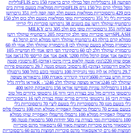
גליליות וופל במילוי קרם בראוניז 150 גרם FLIS
גליליות
יל 150 גרם FLIS
סוכריות ממולאות בטעם פירות בים
סוכריות ממולאות בטעם חלב קפה קפה לייק 351 גרם
רושן
351 גרם
סוכריות טופי ממולאות בטעם חלב כוס חלב 150
ולד רושן עם בוטנים 38 גרם
רושן סוכריות ג'לי קרייזי
סוכריות טופי כוס חלב 305 גרם MILKY
ושו סוכריות טופי חלב קורובקה 205 גרם
חטיף שוקולד רושן
לה 43 גרם
חטיף שוקולד רושן ממולא קרם קרמל 43
ולא בטעם שוקולד לבן 8 גרם
מזרק שוקולד חלב אגוזי לוז 60
לד חלב לבן 60 גרם
קינדר הפי היפו אגוזי לוז חמישייה 105
מס קרמל מלוח 200ג' K
אם אנד אם קריספי 170ג'
אמ אנד
גונץ סנטה קלאוס ביירן מינכן (אדום) 85 גרם
גונץ סנטה
ד (צהוב) 85 גרם
סוכ' מנטוס מנטה 29.7 גרם
מנטוס פירות
ק או לוק גומי נקניקייה 100 גרם
גומי כובע כחול 500 גרם
גולון
ית 600ג'
קינדר קינדריני מאגדת 100 גרם
אוראו מצופה
'
אוראו מצופה שוקולד חלב 246ג' - K
אוראו גלידה גליל
ילקה עוגיות סנסיישן אוראו 156 גרם
אבקת קקאו 400
רים מזל טוב בצורת דובי ורוד 16 גרם
טופי כדורים מזל טוב
ם
טופי כדורים פורים שמח בצורת ליצן 16 גרם
סוכריות
70 גרם
סוכריות ג'לי בטעם ליצ'י 70 גרם
סוכריות ג'לי
גרם
מלו מרשמלו קאפקייק ממולא תות 100 גרם
מלו פלוס
יק ממולא 100 גרם
מלו מרשמלו קאפקייק שוקו ממולא
יות גומי בצורת עין כ50 יחידות 500 גרם
מארז סנטה 90
נס סוכריות חמוצות מאוד 60 גרם
סאוור מדנס סוכריות
סאוור מדנס סוכריות חמוצות מדנס 60 גרם
סוכריות