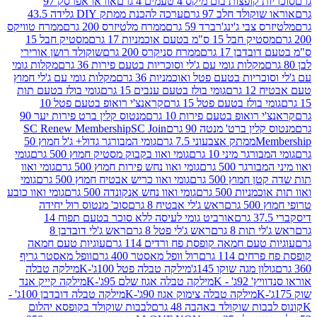
פצות בום מיקס 4 טעמים 4 גרם
אוראו אפרסק 97
ולד חלב 97 גרם
ערכה להכנת ממתק DIY גלידה 43.5
בי ג'ינג'רברד 59 גרם
ממרח מלטיזרס 200 גרם
ממרח טוויקס
בל 15 ס"מ בטעם אוכמניות 17 גרם
מסטיק חבל 15
בן 17 גרם
ממרח סניקרס 200 גרם
שוקולד רושן אורירי
מקלות גומי עם ג'לי וסוכריות בטעם פירות 36 גרם
מקלות גומי
ריות בטעם פטל ואוכמניות 36 גרם
מקלות גומי עם ג'לי חמוץ
רם
גומי בולז בטעם ענבים 15 גרם
גומי בולז בטעם תות
בולז בטעם פטל 15 גרם
קראנצ'י רואופ בטעם פטל 10
רואופ בטעם פירות 10 גרם
מנטוס קלין ברט פירות יער 90
ין ברט' מנטה 90 גרם
SC Join
SC Renew Membership
M
ממתק אצבעוני 7.5 גרם
גומי המבורגר גדול+ ג'ל חמוץ 50
גר מיני 10 גרם
גומי ואוו בקבוק מסטיק חמוץ 500 גרם
גומי
גר 500 גרם
גומי ואוו נחש פירות חמוץ 500 גרם
גומי ואוו
מוץ 500 גרם
גומי ואוו כריש אבטיח חמוץ 500 גרם
גומי
ות 500 גרם
גומי ואוו נחש אנקונדה 500 גרם
גומי ואוו כובע
רם
ראש ג'לי אבטיח 8 גרם
סוכ' מנטוס רול יחידה
אורביט גומי לעיסה ללא סוכר בטעם תפוח 14
תות 8 גרם
ראש ג'לי פטל 8 גרם
ראש ג'לי דובדבן 8
עם חמאה קופסת פח ורדים 114 גרם
עוגיות טעם חמאה
 114 גרם
רול וופל מאסטר 400 גרם
וופל מאסטר גריף
ון מגה שוקו 145ג'
מילקה טבלה פטל 100ג'-K
מילקה טבלה
ג' - K
מילקה טבלה אגוז שלם 95ג'-K
מילקה קייק אנד
מילקה טבלה צימוק אגוז 90ג'-K
מילקה טבלה דובדבן 100ג' -
ת שוקולד באהבה 48 גרם
לבבות שוקולד בקופסא יהלום