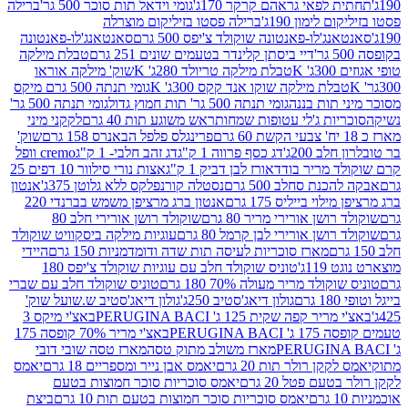
לפאי גראהם קרקר 170ג'
גומי וידאל תות סוכר 500 גר'
ברילה
לימון 190ג'
ברילה פסטו בזיליקום מוצרלה
ג'לו-פאנטונה שוקולד צ'יפס 500 גרם
סאנטאנג'לו-פאנטונה
דיי ביסתן קלינדר בטעמים שונים 251 גרם
טבלת מילקה
K
טבלת מילקה טריולד 280ג' K
שוק' מילקה אוראו
לת מילקה שוקו אנד קקס 300ג' K
גומי תנתה 500 גרם מיקס
 תות בננה
גומי תנתה 500 גר' תות חמוץ גדול
גומי תנתה 500 גר'
יות ג'לי עטופות שמחות
ראש משוגע תות 40 גרם
לקקני מיני
פרינגלס פלפל הבאנרס 158 גרם
שוק'
 200ג'
דג כסף פרווה 1 ק"ג
דג זהב חלבי- 1 ק"ג
cremo וופל
 מריר בודד
אורז לבן דביק 1 ק"ג
אצות נורי סילוור 10 דפים 25
נת סחלב 500 גרם
נסטלה קורנפלקס ללא גלוטן 375ג'
אנטון
וי בייליס 175 גרם
אנטון ברג מרציפן משמש בברנדי 220
שן אורירי מריר 80 גרם
שוקולד רושן אורירי חלב 80
ושן אורירי לבן קרמל 80 גרם
עוגיות מילקה ביסקוויט שוקולד
מארז סוכריות לעיסה תות שדה ודומדמניות 150 גרם
היידי
1ג'
טוניס שוקולד חלב עם עוגיות שוקולד צ'יפס 180
לד מריר מעולה 70% 180 גרם
טוניס שוקולד חלב עם שברי
גולון דיאג'סטיב 250ג'
גולון דיאג'סטיב ש.שועל שוק'
 קפה שקית 125 ג' PERUGINA BACI
באצ'י מיקס 3
PERUGINA
באצ'י מריר 70% קופסה 175
מארז משולב מתוק טסה
מארז טסה שובי דובי
קן רולר תות 20 גרם
יאמס אבן נייר ומספריים 18 גרם
יאמס
עם פטל 20 גרם
יאמס סוכריות סוכר חמוצות בטעם
יאמס סוכריות סוכר חמוצות בטעם תות 10 גרם
ביצת