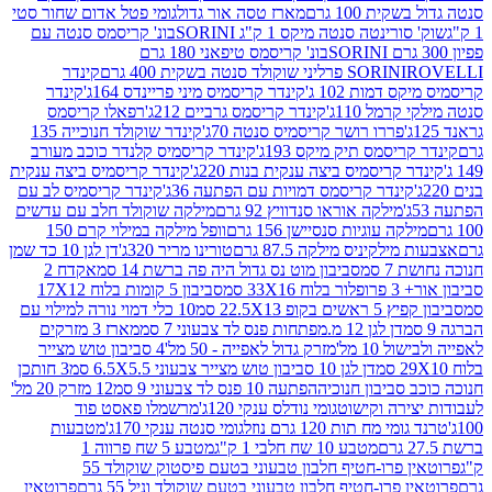
ת 100 גרם
מארז טסה אור גדול
גומי פטל אדום שחור סטי
רינטה סנטה מיקס 1 ק"ג SORINI
בונ' קריסמס סנטה עם
בונ' קריסמס טיפאני 180 גרם
גרם
SORINI
קינדר
דמות 102 ג'
קינדר קריסמיס מיני פריינדס 164ג'
קינדר
מל 110ג'
קינדר קריסמס גרביים 212ג'
רפאלו קריסמס
פררו רושר קריסמיס סנטה 70ג'
קינדר שוקולד חנוכייה 135
יסמס תיק מיקס 193ג'
קינדר קריסמיס קלנדר כוכב מעורב
 קריסמיס ביצה ענקית בנות 220ג'
קינדר קריסמיס ביצה ענקית
ינדר קריסמס דמויות עם הפתעה 36ג'
קינדר קריסמיס לב עם
מילקה אוראו סנדוויץ 92 גרם
מילקה שוקולד חלב עם עדשים
קה עוגיות סנסיישן 156 גרם
וופל מילקה במילוי קרם 150
לקיניס מילקה 87.5 גרם
טורינו מריר 320ג'
דן לגן 10 כד שמן
 סמ
סביבון מוט נס גדול היה פה ברשת 14 סמ
אקדח 2
33 סמ
סביבון 5 קומות בלוח 17X12
ופ 22.5X13 סמ
10 כלי דמוי נורה למילוי עם
דן לגן 12 מ.מפתחות פנס לד צבעוני 7 סמ
מארז 3 מזרקים
10 מל'
מזרק גדול לאפייה - 50 מל'
4 סביבון טוש מצייר
דן לגן 10 סביבון טוש מצייר צבעוני 6.5X5.5 סמ
3 חותכן
סביבון חנוכיה
הפתעה 10 פנס לד צבעוני 9 סמ
12 מזרק 20 מל'
ירה וקישוט
גומי נודלס ענקי 120ג'
מרשמלו פאסט פוד
 מח תות 120 גרם נוזל
גומי סנטה ענקי 170ג'
מטבעות
מטבע 10 שח חלבי 1 ק"ג
מטבע 5 שח פרווה 1
פרוטאין פרו-חטיף חלבון טבעוני בטעם פיסטוק שוקולד 55
פרו-חטיף חלבון טבעוני בטעם שוקולד וניל 55 גרם
פרוטאין