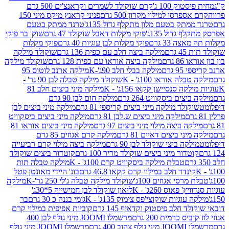
ק 100 ג'
קרם שוקולד לשמרים וקראנצ'ים 500 גרם
רסו למילוי מקרון 500 גרם
פניני קראנץ מיקס מיני 150
תק בטעם מלון מתקלף גדול 135ג'
טרנד ממתק בטעם
גדול 135ג'
פוקי מקלות דאבל שוקולד 47 גרם
שוק' בר פוקי
 33 גרם
פוקי מקלות לבן עוגיות 40 גרם
פוקי מקלות
רם
מילקה ביצה חלב עם כפית 136 גרם
שוקולד מילקה
 גרם
מילקה ביצה אוראו עם כפית 128 גרם
שוקולד מילקה
גרם
מילקה בבלי חלב 90ג'-K
מילקה ארנב לוטוס 95
ה אוראו 100ג' - K
שוקולד מילקה טבלה לבן 90 גר' -
ה סנסיישן קקאו 156ג' - K
מילקה מיני ביצים חלב 81
ים ביסקוויט 264 גרם
מילקה חום לבן 90 גרם
ולד מילקה מיני ביצים קריספי 81 גרם
מילקה מיני ביצים לבן
מילקה מיני ביצים ש.לבן 81 גרם
מילקה מיני ביצים ביסקוויט
 ביצה מילוי מיני ביצים 97 גרם
מילקה מיני ביצים אוראו 81
י ביצים דאיים 81 גרם
מילקה קרם אגוזים 85 גרם
קה ביצי שוקולד לבן 90 גרם
מילקה ביצה מילוי קרם רביעייה
דור מיני ביצים שוקולד מריר 100 גרם
קוטדור ביצים שוקולד
טבלת מילקה ביסקוויט קרם 100ג' - K
מילקה טבלה תות
נדר חלב במילוי קרם קקאו 46.8 גרם
בונ' היידי מאונטן פטל
סי אגוזים 100ג'
שוקולד מילקה טבלה ג'לי 250 גר'-K
מילקה
פאוס 260ג' - K
ליאון שוקולד לבן חמישייה 5*30ג'
וגיות שוקוצי'פס צימוק 135ג' - K
גומי בננה כ 30 גרם
בר
 חלב פיסטוק וקדאיף 145 גרם
קוביות אפיפית במילוי קרם
 כרמית 200 גרם
מרשמלו JOOMI מיני גולף לבן 400
400 גרם
מרשמלו JOOMI מיני גולף