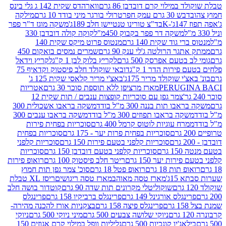
במילוי קרם דובדבן 86 גרם
ווארהדס שקית 142 ג גלי בינס
בש 30 גרם עמק חפר
טרולי בורגר מיני בודד 10 גרם
מילקה
K
בד"צ טורינו טנטיישן חלב 189ג'
משקה מוגז ד"ר פפר
משקה דר פפר בקבוק 450מ"ל
קוקה קולה דובדבן 330
 גוד שקית 140 גרם
מנטוס פרוט מיקס שקית 140
ר הרולטה ג'לי ענק 90 גרם
שמרים נמסים בואקום 450
בטעם אפרסק 500 גרם
לקריץ בלוק לבן 1 ק"ג
לקריץ וידאל
ירות הדר 1 ק"ג
דובאי שוקולד חלב פיסטוק וקדאיף 75
י שוקולד מריר 175ג'
באצ'י מריר קלאסי שקית 125 ג'
PERUGI
מארז מרציפן ללא תוספת סוכר 30 גרם
אטריות
צמר גפן עם סוכריות קופצות ענבים / תות שקית 12
 תות בננה 300 מ"ל בודד
משקה בראבו אשכולית 300
ה בראבו תפוזים 300 מ"ל בודד
משקה בראבו ענבים 300
רח עוגיות לוטוס קרמל 400 גרם
סוכריות בפחית פירות
סוכריות בפחית פרות יער - 175 גרם
סוכריות בפחית
סוכריות קלפני בטעם פירות 150 גרם
סוכריות קלפני
גרם
סוכריות קלפני בטעם דובדבן 150 גרם
סוכריות
רות יער 150 גרם
ריטר חלב פיסטוק 100 גרם
רואופ פירות
תות 18 גרם
רואופ פטל 18 גרם
סוכ' צמר גפן תות חמוץ
1ג'
מארז טסה מאוהב
מארז טסה ריגושים
ריסז XL טבלת
שוקוליטלי מקרונים תות שדה 90 גרם
קוטדור בושה חלב
גלס אורגינל 149 גרם
פרינגלס ברביקיו 158 גרם
פרינגלס
פרינגלס פיצה 158 גרם
בצקניות אורז להכנה מהירה-
ניוקי שלושה צבעים 500 גרם
מיני ניוקי 500 גרם
ניוקי
ג'יו קונכיות 500 גרם
גליליות וופל במילוי קרם אגוזים 150