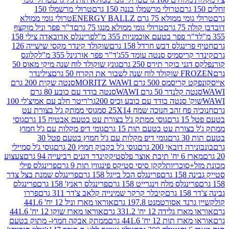
טרולי מרשמלו בננה 150 גרם
טרולי מרשמלו 150
לא 75 גרם ENERGY BALLZ
טרולי גומי ממולא
גרם
טרולי גומי ממולא מנגו 75 גרם
ד"ר פפר וניל מוקצף
 פפר בטעם אוכמניות 355 מ"ל
פרינגלס אדובאדה צילי 158
נגלס דבש חרדל 158 גרם
שוקולד קינדר מקסי שישייה 126
ריסמיס סנטה עומד 55ג'
ד"ר פפר אורגינל 355 מ"ל
קלוגס
 בוקר תירס 250 גרם
גונץ שוקולד לוח שנה מיקי מאוס 50
 את הקרח 50 גרם
צילינדר
50 גרם MORITZ WAWI
סנטה שקית 200 גרם
לנדר 50 גרם WAWI
סנטה בודד עם כובע 80 גרם
 סנטה בודד עם כובע וכיס 200גר'
ריטר חלב עם אמיצ'לי 100
 זהב חנוכה שמח 25X14 סמ
גוסי ממתק ג'ל בצורת עט
ם
גוסי ממתק ג'ל בצורת עט בטעם אבטיח 15 גרם
גוסי
ורת עט בטעם תות 15 גרם
גומי דיפ מקלות עם ג'ל חמוץ
ם
גומי דיפ מקלות עם ג'ל חמוץ בטעם פטל 30
דובאי 200 גרם
גוסי ג'ל בקבוק חמוץ 20 גרם
גוסי ג'ל סמיילי
וצר פלסטיק
קינדר דגנים רביעייה 94 גרם
צעצוע
סוכריות
לקקן סיסי סטיקס פינגווין תות 9 גרם
פרינגלס פילי
רם
פרינגלס הכל בייגל 158 גרם
פרינגלס שמנת בצל צדר
נגלס מלח וינגרייט 158 גרם
פרינגלס ראנץ' 158 גרם
פרינגלס
קיבלר קרקר שמינייה קלאב צ'דר 311 גרם
פררו
אסורטמנט 197.8 גרם
אוראו מארז וניל 12 יח' 441.6
ידה 12 יח' 331.2 גרם
אוראו מארז שוקו 12 יח' 441.6
ת 12 יח' 441.6 גרם
ממתק אבקה חמוץ- מתוק בטעם