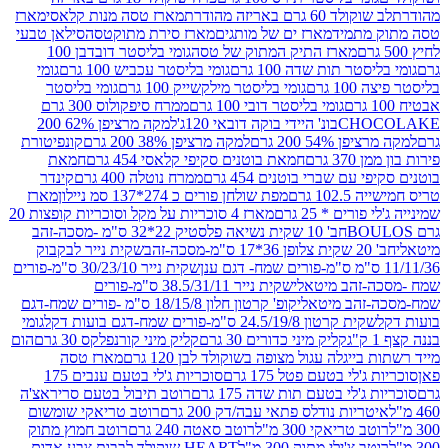
ד 60 גרם באריזה מהודרת
מארז טסה מנות קלאסי
מארז
מתמיד
מארז ים של מותגים
מארז סירת מתוקטסה
סילאן טבעי
מארז התיק המתוק של טסה
גומי בליסטר דובדבן 100
טר תות שדה 100 גרם
גומי בליסטר עכביש 100 גרם
גומי
 גרם
גומי בליסטר מילקשייק 100 גרם
גומי בליסטר
גומי בליסטר דובי 100 גרם
ממרח סיפקולוס 300 גרם
CHO
בונ' היידי בוקה דובאי 120ג'
למקה מרציפן 62% 200
54% 200 גרם
למקה מרציפן 38% 200 גרם
קונפיטורת
3 גרם
חמאת בוטנים סקיפי קלאסי 454 גרם
חמאת
עם שברי בוטנים 454 גרם
ממרח נוטלה 400 גרם
קינדר
10 גרם
מפת שולחן פורים כ 274*137 סמ ניילון
מארז
רים * 25 גרם
מארז 4 סוכריות על מקל וסוכריות קופצות 20
חב' 10 שקית נשיאה פלסטיק 22*32 ס"מ -מסכה-זהב
כה-זהב
שקית נייר לבקבוק
שקית נייר 30/23/10 ס"מ-פורים
-זהב מיטאלי
שקית נייר 38.5/31/11 ס"מ-פורים
זהב מיטאלי
קופ' קרטון חלון 18/15/8 ס"מ -פורים שמח-דגם
קית קרטון 24.5/19/8 ס"מ-פורים שמח-דגם בועות דקל
גומי
קליק מיני כדורים 30 גרם
קליק מיני קורנפלקס 30 גרם
הום
ייגלה עגול מצופה בשוקולד לבן 120 גרם
מארז טסה
'לי בטעם פטל 175 גרם
סוכריות ג'לי בטעם ענבים 175
ג'לי בטעם תות שדה 175 גרם
רוטב תיבול בטעם סריראצ'ה
ריות נודלס פתאי עבה/דק 200 גרם
רוטב טריאקי שומשום
ב טריאקי 300 מ"ל
רוטב סאטה 240 גרם
רוטב חמוץ מתוק
ב צ'ילי מתוק 300 מ"ל
HEART שוקולד לבבות צבע אדום