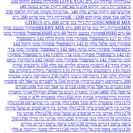
2 גרם I LOVE YOU
סוכריות בטעם קוקוס 250
ינגר קוקוס 250 גרם
צ'יפס ירקות שורש בטטה 40ג
רקות שורש סלק 40ג' -אורגני
הל משקה אנרגיה קלאסי 250
 שוקו חום 200ג'- K
סוכריות ג'ילי בוני פרוט 200 גרם
SUM
סוכריות ג'ילי בוני פרוט 200 גרם CITRUS
ילי בוני פרוט 200 גרם BERRY MIX
פופקורן בטעם שוקו
פופקורן בטעם קרמל 60 גרם OISHI
פופפולי פופקורן מוכן
פופפולי פופקורן מוכן מתוק מלוח 142 גרם
פופפולי
פלפל מלח ים 142 גרם
פופפולי פופקורן מוכן קרמל 142
ופקורן מוכן גבינה נאצו 142 גרם
פופפולי פופקורן מוכן צדר
פופפולי פופקורן מוכן צדר חלפיניו 142 גרם
פופפולי פופקורן
גרם
פופפולי פופקורן מוכן חמאה 142 גרם
קינדר בואנו
ם
גונץ בוטנים קלויים עם מלח 150 גר'
מנטוס שקית
מנטוס שקית פירות 135 גרם
מארז מקלות ביסקוויט עם
גרם
זריפה גרעיני דלעת 250 גרם
זריפה גרעיני אבטיח
ט רוטב ברביקיו אורגינל 510 מ"ל
פבורס טראפל לבן פיסטוק
טראפל שוקו 100ג'
פבורס טראפל לבן וניל 100ג'
פבורס
ג'
אנרג'י מאגדת דגנים טראפלס ושוקולד
אנרג'י מאגדת
ר
נסקוויק אבקת תות 350ג'
גולון טוסטדה ללא ת.סוכר
וסטדה ללא סוכר 350ג'
גולון אורגני ביו שוקוצ'יפס 150ג'
גולון
אג'סטיב צ'יה 270ג'
גולון אורגני ביו דיאג'סטיב ש.שועל פירות
אורגני ביו דיאג'סטיב ש.שועל שוקו 270ג'
גולון אורגני ביו
גולון מגה סנדוויץ' 250ג'
גולון אורגני ביו מריה 350ג'
סוכ'
ברים מוזרים 120ג'
סוכ' צ'ופה צ'ופס דברים מוזרים
צופס סוכ על מקל חמוץ 120ג'
ברילה פסטו ריקוטה א.מלך