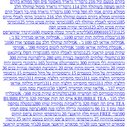
 216 גרם
ד"ר גרארד מאסטר פיס וופל ממולא בקרם
שוקולד חלב 114 גרם
ד"ר גרארד סימול שוקולד חלב
וזי לוז וופל פריך 100 גרם
ד"ר גרארד פתי-בר דאבל קרם
לא בקרם בטעם שוקולד חלב 216 גרם
בונ' מרסי לאבלי מיקס
בליז שוקולד לבן 185ג'
מרסי שקית פטיט מריר 125ג'
מרסי
ב 125ג'
מרסי שקית פטיט קפה
505399010
לינדט לינדור טבלה פיסטוק 100ג'
קינדר שוקוצ'יפס
ילקה תות יוגורט 100ג' - K
מילקה אוראו סנדוויץ' 92 ג' -
בן 100 ג' - K
מילקה שוקולד חלב עם פצפוצי אורז 100ג'
ה אוראו 100ג' K
מילקה לוטוס ביסקוף 90ג' - K
מרסי
אנץ' 125ג'
מרסי לאבליז קרמי 185ג'
פררו דופלו צ'וקנאט
 שלוקים להקפאה בצורת נחש 280 מ"ל
פרוטיז פירות 300
י בשקית 300 גרם
פרינגלס אורגינל 165 גרם
קנדי בייטס ירוק
קנדי בייטס מתוק אדום 20 גרם
ביצת הפתעה ענקית בנים 36
ל מקל בטעמים 15 גרם
סוכריה על מקל בטעמים 15 גרם
גומי
 מנגו 311ג'
גומי מקסיקני דולצ'ה אבטיח 311ג'
גומי מקסיקני
ג'
גומי מקסיקני דולצ'ה תות 311ג'
חטיף מילקה אוראו
ליאון שוקו חמישייה 5*30ג' 150ג'
מארז טסה מגש
יקס לבן חמישייה 230ג'
מלטיזרס שקית פינוק 68ג'- K
טובלרון
BUBBLE TEA אייס תה תות אפרסק 320 מ"ל
BUBBLE
אבקת נסקוויק שוקו 280ג'
נסטלה נסקפה
פסטה ברילה חלבון פנה 400ג'
צ'ופה צופס חמוץ
דפדפי קוקוס צ'יפס קוקוס
2 גרם
דפדפי קוקוס צ'יפס קוקוס בטעם קקאו 25 גרם
ווי
 מנגו 20ג'
ווי סמארט קראנצי אננס 20ג'
ווי סמארט קראנצי