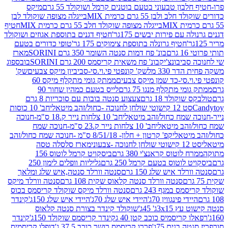
בון טבעוני בטעם בוטנים קרמל ושוקולד 55 גרם
מיקס
 ולבן 55 גרם כרמית MIX
בייגלה מצופה שוקולד לבן
בייגלה מצופה שוקולד חלב 55 גרם כרמית MIX
חטיף
עם פירות יבשים 175גר'
חטיף דגנים בתוספת אגוזים ושוקולד
חטיף גרונלה בתוספת צימוקים 175 גר'
טופי כדורים בטעם
ם
בונ' פח דמות סנטה השומר 350 גרם SORINI
מארז
ביבונצ'יק
בונ' פח משאית קריסמס 200 גרם SORINI
בובספוג
 330 מל
שק' קונפטי פי.וי.סי-סביביון מיקס צבעים
שק'
וי.סי-כד שמן מיקס צבעים
ממתק גומי מתקלף מיקס 60
י מתקלף מנגו 75 גרם
לייס בטעם כמהין שחור 90
קולד 18 גרם
צעצוע סנטה בובות עם סוכריות 8 גרם
1 קישוטי שולחן לחנוכה -כחול/זהב מיטאלי
חב' 10 כוסות
 שמח כחול/זהב מיטאלי
חב' 10 צלחות נייר ק.18 ס"מ-חנוכה
הב מיטאלי
חב' 10 צלחות נייר ק.23 ס"מ-חנוכה שמח
יטאלי
קפ' קרטון + חלון- 8/51/18 ס"מ -חנוכה שמח כחול/זהב
עוני
מארז סלסלה טסה
לוטוס קראנצ'י 380 גרם
ביסקויט קרמל לוטוס 156
לוטוס בטעם קרמל 250 גרם
גליליות וופלים לימון 250
ד איש שלג 150 גרם
סנטה וורלד סנטה,איש שלג ומלאך
סנטה וורלד סנטה קלאוס שקית 108 גרם
סנטה וורלד מיקס
 במגף 243 גרם
סנטה וורלד מיקס שוקולד קריסמס בכוס
י פינגווין 70ג'
היידי איש שלג 70ג'
היידי איש שלג 150ג'
קינדר
3xג' 45ג'
שוקולד קינדר בצורת סנטה קלאוס
קריסמיס כוכב קטן 40 ג
קינדר קריסמס שוקולד 150ג'
קינדר
בנים 75ג'
פררו קריסמס רושר כוכב 37.5 ג'
דופלו קריסמיס