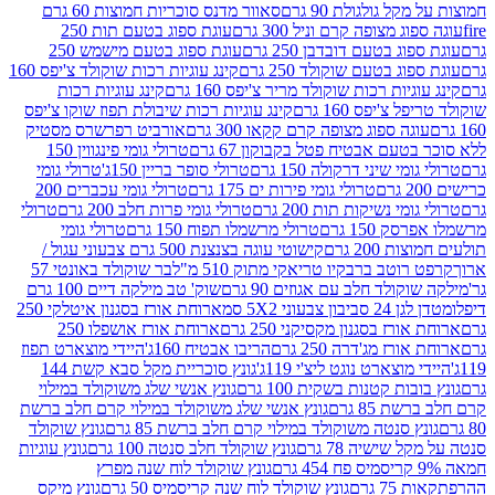
 גולגולת 90 גרם
סאוור מדנס סוכריות חמוצות 60 גרם
 מצופה קרם וניל 300 גרם
עוגת ספוג בטעם תות 250
 בטעם דובדבן 250 גרם
עוגת ספוג בטעם מישמש 250
ג בטעם שוקולד 250 גרם
קינג עוגיות רכות שוקולד צ'יפס 160
יות רכות שוקולד מריר צ'יפס 160 גרם
קינג עוגיות רכות
'יפס 160 גרם
קינג עוגיות רכות שיבולת תפוז שוקו צ'יפס
ה ספוג מצופה קרם קקאו 300 גרם
אורביט רפרשרס מסטיק
עם אבטיח פטל בקבוקון 67 גרם
טרולי גומי פינגווין 150
י שיני דרקולה 150 גרם
טרולי סופר בריין 150ג'
טרולי גומי
טרולי גומי פירות ים 175 גרם
טרולי גומי עכברים 200
י נשיקות תות 200 גרם
טרולי גומי פרות חלב 200 גרם
טרולי
150 גרם
טרולי מרשמלו תפוח 150 גרם
טרולי גומי
200 גרם
קישוטי עוגה בצנצנת 500 גרם צבעוני עגול /
טב ברבקיו טריאקי מתוק 510 מ"ל
בר שוקולד באונטי 57
ולד חלב עם אגוזים 90 גרם
שוק' טב מילקה דיים 100 גרם
יבון צבעוני 5X2 סמ
ארוחת אורז בסגנון איטלקי 250
ז בסגנון מקסיקני 250 גרם
ארוחת אורז אושפלו 250
ז מג'דרה 250 גרם
הריבו אבטיח 160ג'
היידי מוצארט תפוז
וצארט נוגט ליצ'י 119ג'
גונץ סוכריית מקל סבא קשת 144
ת קטנות בשקית 100 גרם
גונץ אנשי שלג משוקולד במילוי
85 גרם
גונץ אנשי שלג משוקולד במילוי קרם חלב ברשת
 סנטה משוקולד במילוי קרם חלב ברשת 85 גרם
גונץ שוקולד
שישיה 78 גרם
גונץ שוקולד חלב סנטה 100 גרם
גונץ עוגיות
גונץ שוקולד לוח שנה מפרץ
גרם
גונץ שוקולד לוח שנה קריסמיס 50 גרם
גונץ מיקס