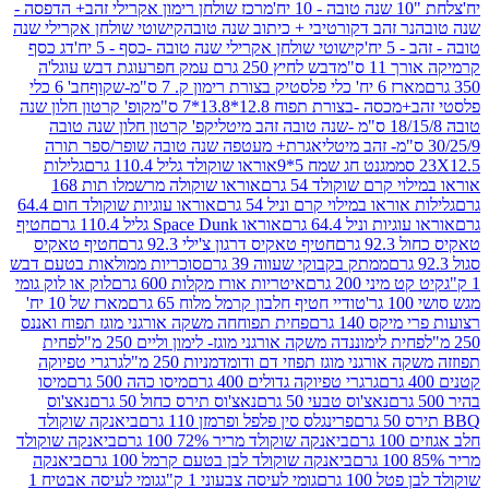
מרכז שולחן רימון אקרילי זהב+ הדפסה -
ר זהב דקורטיבי + כיתוב שנה טובה
קישוטי שולחן אקרילי שנה
יח'
קישוטי שולחן אקרילי שנה טובה -כסף - 5 יח'
דג כסף
 ס"מ
דבש לחיץ 250 גרם עמק חפר
עוגת דבש עוגל'ה
טיק בצורת רימון ק. 7 ס"מ-שקוף
חב' 6 כלי
 -בצורת תפוח 12.8*13.8*7 ס"מ
קופ' קרטון חלון שנה
קפ' קרטון חלון שנה טובה
אגרת+ מעטפה שנה טובה שופר/ספר תורה
מגנט חג שמח 5*9
אוראו שוקולד גליל 110.4 גרם
גלילות
קרם שוקולד 54 גרם
אוראו שוקולה מרשמלו תות 168
ראו במילוי קרם וניל 54 גרם
אוראו עוגיות שוקולד חום 64.4
ת וניל 64.4 גרם
אוראו Space Dunk גליל 110.4 גרם
חטיף
גרם
חטיף טאקיס דרגון צ'ילי 92.3 גרם
חטיף טאקיס
ממתק בקבוקי שעווה 39 גרם
סוכריות ממולאות בטעם דבש
יני 200 גרם
איטריות אורז מקלות 600 גרם
לוק או לוק גומי
טודיי חטיף חלבון קרמל מלוח 65 גרם
מארז של 10 יח'
ס 140 גרם
פחית תפוחחה משקה אורגני מוגז תפוח ואננס
ת לימוננדה משקה אורגני מוגז- לימון וליים 250 מ"ל
פחית
אורגני מוגז תפוזי דם ודומדמניות 250 מ"ל
גרגרי טפיוקה
גרגרי טפיוקה גדולים 400 גרם
מיסו כהה 500 גרם
מיסו
נאצ'וס טבעי 50 גרם
נאצ'וס תירס כחול 50 גרם
נאצ'וס
פרינגלס סין פלפל ופרמזן 110 גרם
ביאנקה שוקולד
ם
ביאנקה שוקולד מריר 72% 100 גרם
ביאנקה שוקולד
ביאנקה שוקולד לבן בטעם קרמל 100 גרם
ביאנקה
100 גרם
גומי לעיסה צבעוני 1 ק"ג
גומי לעיסה אבטיח 1