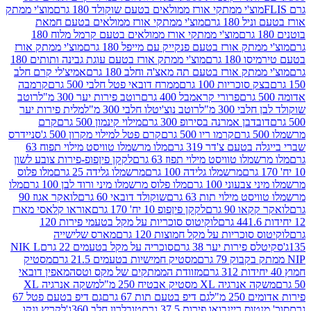
וצ'י ממתקי אורז ממולאים בטעם שוקולד 180 גרם
מוצ'י ממתק
180 גרם
מוצ'י ממתקי אורז ממולאים בטעם חמאת
מוצ'י ממתקי אורז ממולאים בטעם קרמל מלוח 180
תק אורז בטעם פנקייק עם מייפל 180 גרם
מוצ'י ממתק אורז
18 גרם
מוצ'י ממתק אורז בטעם עוגת גבינה ותותים 180
תק אורז בטעם תה מאצ'ה וחלב 180 גרם
אמיצ'לי קרם חלב
סוכריות 100 גרם
ממרח דובאי פטל חלבי 500 גרם
קרמבה
פרורי קראמבל 400 גרם
רוטב פירות יער 300 מ"ל
רוטב
 300 מ"ל
רוטב נוצ'יטלו חלבי 300 מ"ל
מלית פירות יער
דבן אמרנה בסירופ 300 גרם
מילוי קינמון 500 גרם
קרם
קרמו ריו 500 גרם
קרם פטל למילוי מקרון 500 ג'
סניידרס
טעם צ'דר 319 גרם
מלו מרשמלו טוויסט מילוי תפוח 63
לו טוויסט מילוי תפוז 63 גרם
לקקן פיןפופ-פירות צובע לשון
מרשמלו גלידה 100 גרם
מרשמלו גלידה 25 גרם
מלו פלוס
עוני 100 גרם
מלו פלוס מרשמלו מיני ורוד לבן 100 גרם
מלו
 מילוי תות 63 גרם
שוקולד דובאי 60 גרם
לואקר אגוז 90
ו 90 גרם
לקקן פיןפופ 10 יח' 170 גרם
אוראו קלאסי מארז
לוקיטוס סוכריות על מקל בטעמי פירות 120
סוכריות על מקל חמוצות 120 גרם
מארס שלישייה
פירות יער 38 גרם
סוכריה על מקל בטעמים 22 גרם
NIK L
מסטיק חמישיות בטעמים 21.5 גרם
מסטיק
מזוודת הממתקים של מקס וטסה
מאפין דובאי
יה XL מסטיק אבטיח 250 מ"ל
משקה אנרגיה XL
2 מ"ל
גם דיפ בטעם תות 67 גרם
גם דיפ בטעם פטל 67
ס ריינבואו פירות 37.5 גרם
טובלרון חלב 360ג'
לקריץ ונקו