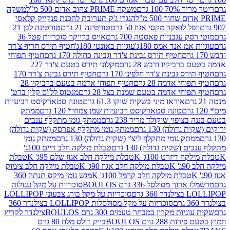
 100 גרם
משקה PRIME צהוב אדום 500 מ"ל
משקה
הנגרי ג'ק תערובת להכנת פנקייק קלאסי
ל לואקר מקסי אגוז 50 גרם
טורטינה 21 גרם
טורטינה לבן 21
 עגבניות פאסטה 700 גרם
אייס ברייקר סוכריות פטל 36
מ אנד אמס 180ג'
עוגיות באונטי 180ג'
חטיף תירס חריף צ'דר
חטיף תירס גבינת צ'דר וגבינה כחולה 170 גרם
חטיף תפוחי
ביקיו ודבש 28 גרם
מקלוני תירס בטעם צ'דר 227
 גבינת צ'דר חלפינו 170 גרם
חטיף תירס גבינת צ'דר 170
חי אדמה 28 גרם
חטיף תפוחי אדמה בטעם ברביקיו 28
וחי אדמה בטעם שמנת בצל 28 גרם
מנטוס לל"ס קלין ברט'
אוראו מיני בשקית שוקו 61.3 גרם
טונה סטארקיסט רביעיות
טונה סטארקיסט רביעיות שמן צמחי* 120 גרם
ממתק
יפוי שוקולד מריר 238 גרם
ממתק גומי מתקלף ענבים
דולה) 130 גרם
ממתק גומי מתקלף אפרסק (שקית גדולה)
ק גומי מתקלף ליצ'י (שקית גדולה) 130 גרם
ממתק גומי
(שקית גדולה) 130 גרם
טבלת מילקה חלב דיים 100ג'
דיזרט 100ג' K
טבלת מילקה חלב אגוז שלם 95ג' K
טבלת
K
טבלת מילקה חלב אגוז 90ג' K
טבלת מילקה חלב צימוק
טבלת מילקה חלב קרמל 100ג' K
מגש גומי מיקס תנתה 360
 מסולסל 336 גרם BOULOS
סוכריות על מקל עגולות
 גרם
סוכריות על מקל בורג צבעוני LOLLIPOP
סוכריות על מקל מסולסלות LOLLIPOP בצילנדר 360
ות מקרון במבחר טעמים 300 גרם BOULOS
צילנדר לקריץ
28 גרם BOULOS
בייק רולס מלח 80 גרם