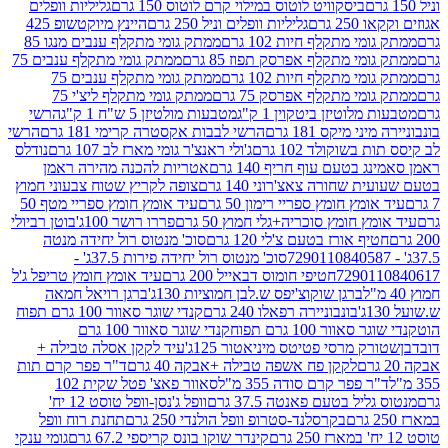
ביסקוויט לוטוס במילוי קרם לוטוס 150 גרם
גליליות וופלים
 גרם
גליליות וופלים וניל 250 גרם
היינץ מיוקטשופ 425
י מתקלף חיות 102 גרם
ממתק גומי מתקלף ענבים מנגו 85
י מתקלף אפרסק תפוז 85 גרם
ממתק גומי מתקלף ענבים 75
י מתקלף חיות 102 גרם
ממתק גומי מתקלף ענבים 75
י מתקלף אפרסק 75 גרם
ממתק גומי מתקלף ליצ'י 75
לוטיזן ביטקוין 1 ק"ג
מטבעות מולטיזן 5 ש"ח 1 ק"ג
הרשי
 מיקס 181 גרם
הרשי לבבות אקסטרה קרימי 181 גרם
הרשי
שוקולד 102 גרם
ג'ולי ראנצ'ר גומי מארז לב 107 גרם
נודלס
בטעם עוף חריף 140 גרם
אטריות להכנה מהירה ראמן
שחורה צאצ'רוני 140 גרם
צופה לקריץ שטוח צבעוני חמוץ
מץ חומץ ספריי רימון 50 גרם
עיד אומץ חומץ ספריי מטף 50
 חומץ סוכריה+גלי חמוץ 50 גרם
פררו רושר 100ג'
בוטן רביולי
ף אורז בטעם צ'לי 120 גרם
סוכ' מנטוס רול יחידה מנטה
סוכ' מנטוס רול יחידה פירות 37.5ג' -
72901
חטיפי חומוס דבאייל 200 גרם
עיד אומץ חומץ טריפל ג'ל
ברגן שוקוצ'יפס ש.לבן חמוציות 130ג'
ברגן רויאל חמאה
בונבוניירה רפאלו 240 גרם
קנדי שוגר סאוור 100 גרם תפוח
וור 100 גרם תפוח
קנדי שוגר סאוור 100 גרם
 מרסי פטיטס מיניאטור 125ג'
עיד לקקן אסלה טבילה +
לקקן פח אשפה טבילה +אבקה 40 גרם
ד"ר פפר קרם תות
 פפר קרם סודה 355 מ"ל
סאוור פאצ' פטל שקית 102
יל בטעם פאנטה 37.5 גרם
וופל ג'נסן-וופל טוסט 12 יח'
בקרסלנד-סטרופ וופל הולנדי 250 גרם
תחנת רוח וופל
קינדר שוקו בונס קריספי 67.2 גרם
גומי ענקי