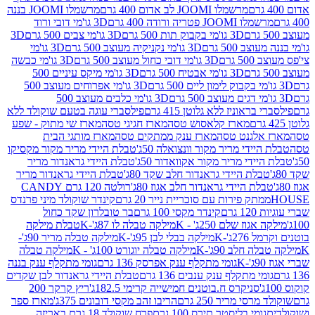
מרשמלו JOOMI לב אדום 400 גרם
מרשמלו JOOMI בננה
JOOM פטריה ורודה 400 גרם
3D גו'מי דובי ורוד
3D גו'מי בקבוק תות 500 גרם
3D גו'מי צבים 500 גרם
3D
 500 גרם
3D גו'מי נקניקיה מעוצב 500 גרם
3D גו'מי
גרם
3D גו'מי דובי כחול מעוצב 500 גרם
3D גו'מי כבשה
3D גו'מי אבטיח 500 גרם
3D גו'מי מיקס עיניים 500
3D גו'מי אפרוחים מעוצב 500
3D גו'מי כלבים מעוצב 500
ראוניז ללא גלוטן 415 גרם
פילסברי עוגה בטעם שוקולד ללא
מארז קלאסוש טסה
מארז חגיגי טסה
מארז שי מתוק - שפע
אלגנט טסה
מארז ענק ממתקים טסה
מארז מותגי הבית
ידי מריר מקור וונצואלה 50ג'
טבלת היידי מריר מקור מקסיקו
ידי מריר מקור אקוואדור 50ג'
טבלת היידי גראנדור מריר
לת היידי גראנדור חלב שקד 80ג'
טבלת היידי גראנדור מריר
ת היידי גראנדור חלב אגוז 80ג'
רולטה 120 גרם CANDY
תק פירות עם סוכריית נייר 20 גרם
קינדר שוקולד מיני פרנדס
רם
קינדר מקסי 100 גרם
בר טובלרון שקד כחול
וז שלם 250ג' - K
מילקה טבלה לו 87ג'-K
טבלת מילקה
2ג'-K
מילקה בבלי לבן 95ג'-K
מילקה טבלה מריר 90ג'-
חלב 90ג'-K
מילקה טבלה יוגורט 100ג' - K
מילקה טבלה
גומי מתקלף ענק אפרסק 136 גרם
גומי מתקלף ענק בננה
י מתקלף ענק ענבים 136 גרם
טבלת היידי גראנדור לבן שקדים
סניקרס ח.בוטנים חמישייה קרימי 182.5ג'
ריץ קרקר 200
סי מריר 250 גרם
הריבו זהב מקסי דובונים 375ג'
מארז ספר
ומי בליסטר תירס 100 גרם
פרח שוקולד 18 גרם באריזה