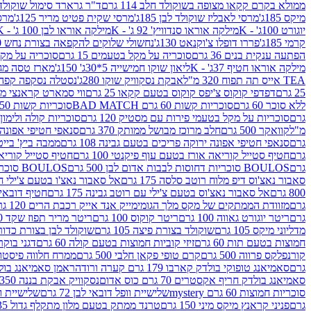
ממולא בקרם קקאו מצופה בשוקולד חלב 114 גרם
ד"ר גרארד סימול שוקולד חלב
מיקס 185ג'
מרסי לאבליז שוקולד לבן 185ג'
מרסי שקית פטיט מריר 125ג'
מרסי
יוגורט 100ג' - K
מילקה אוראו סנדוויץ' 92 ג' - K
מילקה אוראו לבן 100 ג' - K
קרמי 185ג'
פררו דופלו צ'וקנאט 130ג'
נחשולי שלוקים להקפאה בצורת נחש 280 מ"ל
הפתעה ענקית בנים 36 גרם
סוכריה על מקל בטעמים 15 גרם
סוכריה על מקל בט
מילקה אוראו חטיף 37ג' - K
ליאון שוקו חמישייה 5*30ג' 150ג'
מארז טסה מג
TEA אייס תה תפוח 320 מ"ל
אבקת נסקוויק שוקו 280ג'
נסטלה נסקפה קפה נמס 3 ב1
25 גרם
דפדפי קוקוס צ'יפס קוקוס בטעם קקאו 25 גרם
ווי סמארט קראנצי מנגו 0
ללא סוכר 60 גרם
סוכריות קשות 60 גרם BAD MATCH
סוכריות קשות WINTER 150 גרם Share pack
גרם
סוכריות על מקל בטעמי פירות עם מסטיק 120 גרם
סוכריות קולה ולימון 120 גרם
מ"ל
קוואקר 500 גרם
חלב מרוכז מבושל ממותק 370 גרם
סנאפי חטיפי אפונה יר
גרם
סנאפי חטיפי אפונה ירוקה פריכים בטעם גבינה 108 גרם
ממבה ביץ' בייטס 60
גרם
חטיף סטייל קוריאה אורז בטעם עוף פיקנטי 100 גרם
חטיף סטייל קוריאה א
גרם
BOULOS סוכריות דחוסות לבבות אדום לבן 500 גרם
BOULOS סוכריות דחוסות לבבות לבן ורוד 500 גרם
סאבור נאצ'וס דיפ מלוח רוטב סלסה 175 גרם
אל סאבור נאצ'ו בטעם צ'ילי חריף
800 גרם
אל סאבור נאצ'וס בטעם צ'ילי עם רוטב גבינה 175 גרם
חטיף דובאי חלב 
גרם
מזוודת הממתקים של מקס מלך הגומי
מייק אנד אייק רכבת הרים 120 גרם
גרם
ריטר יוגורט גאווה 100 גרם
ריטר קוקוס 100 גרם
ריטר מריר תפוז שקד 100 גרם
מדליוני מיקס 105 גרם
שוקולד בצורת פיצה 105 גרם
שוקולד לבן בצורת כדור 105 גר
חמוצות בטעם תות 60 גרם
זיזי קוביות חמוצות בטעם קולה 60 גרם
דגני בוקר 
קורנפלקס פרווה 500 גרם
קרם טופי פקאן חלבי 500 גרם
ממרח חלווה פיסטוק פרוו
גרם
סאמיאנג טופוקי בולדק קארבו 179 גרם קערה ורודה
ראמן סאמיאנג בולדק קארבו 
סאמיאנג בולדק חריף אקסטרים 70 גרם כוס אדום
נסקוויק אבקת בננה 350ג'
סוכריות חמוצות 60 גרם mystery
שלישיית וופל דובאי לבן 72 גרם
שלישיית וופל
גרם
פניני קראנץ מיקס מיני 150 גרם
טרנד ממתק בטעם מלון מתקלף גדול 135ג'