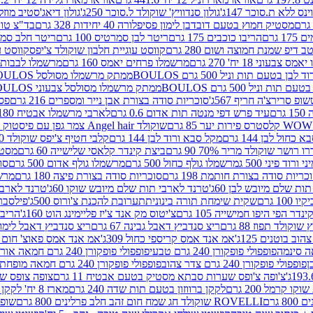
ינס ללא ת.סוכר 147ג'
גולון סנדוויץ' שוקולד ל.סוכר 250ג'
גולון דיאג'סטיב מוזלי 365
מסטיק חמוץ בטעם דובדבן לימון פסיפלורה 40 יחידות 328 גרם
בד"צ טורינו
 גרם
הריבו כוכבים 175 גרם
ריטר לבן סמרטיס 100 גרם
ריטר חלב סמרטיס 
 דיפ שמנת חמוצה ושום 280 גרם
קווסט עוגיית חלבון שוקולד צ'יפס
קווסט ע
וני 18 יח' 270 גרם
מרשמלו פרחים יאמס 160 גרם
מרשמלו לבבות יאמס 
טעם תות וניל 500 גרם BOULOS
ממתק מרשמלו מסולסל BOULOSתכלת לבן בטעם תות וניל 500 גרם
וניל 500 גרם BOULOS
ממתק מרשמלו מסולסל צבעוני BOULOSבטעם תות וניל 500 גרם
ופ סרירצ'ה חריף 567ג'
סוכריות סודה בצורת אבן נייר ומספרים 216 גרם
פס 
ם
עיד פרש דפי מנטה תות אדום 0.6 גרם
לארבי מרשמלו אבטיח 180ג'
לסטרס פירות יער 85 גרם
שוקולד Angel hair צמר גפן עם פיסטוק 150 גרם
כחול לבן 144 גרם
מקל סבא ורוד לבן 144 גרם
קלבי חטיף צ'יפס שוקולד 40 גרם
ושר שוקולד מריר 70% 90 גרם
ביצת קינדר קלאסי שלישייה 60 גרם
מסטיק א
ורוד פיני 500 ג
מרשמלו גולף כחול 500 גרם
מרשמלו גולף אדום 500 גרם
סוכ
כריות סודה בצורת חותמת 198 גרם
סוכריות סודה בצורת פיצה 180 גרם
מרשמ
ת שלם מיובש לבן 60ג'
טרנד לארבי תות שלם מיובש שוקו 60ג'
טרנד לארבי 
1 גרם
שקית שימחת תורה בינונית
תערובת להכנת צ'ורוס 500ג'
פילסברי 
ינדר הפי היפו חמישייה 105 גרם
צ'יטוס מק אנד צ'יז פליימינג הוט 160ג'
הריבו 
קולד תפוז 88 גרם
ריצ סנדביץ דאבל גבינה 67 גרם
ריצ סנדביץ דאבל לימון 67 גר
ב בוטנים 125ג'
אמ אנד אמס קריספי כחול 309ג'
אמ אנד אמס פאוצ' חום 125ג'- K
פופפולי פופקורן 240 גרם טבעי
פופפולי פופקורן 240 גרם חמאה אורגני
פופפולי פופקורן 240 גרם צדר צהוב
פופפולי פופקורן 240 גרם חמאה מופחת שומן
צ'ופה צ'ופס שערות סבתא מסטיק בטעם אבטיח 11 גרם
צופה צופס שער
 קרמל 200 גרם
לקקן ברווזון בטעם תות שדה 240 גרם
מארז 8 יח' לקקן ברבי 80 גרם
ROVELLI שוקולד חג שמח חום זהב חלב פרלינים 800 גרם
שופר 