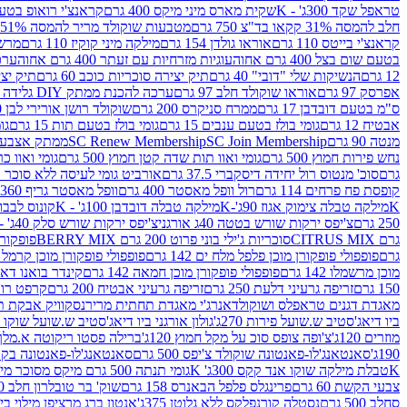
טראפל שקד 300ג' - K
שקית מארס מיני מיקס 400 גרם
קראנצ'י רואופ בטעם תו
חלב להמסה 31% קקאו בד"צ 750 גרם
מטבעות שוקולד מריר להמסה 51% קקאו פרווה בד"צ 750 גרם
קראנצ'י בייטס 110 גרם
אוראו גולדן 154 גרם
מילקה מיני קוקיז 110 גרם
מרשמלו 150 גר 
בטעם שום בצל 400 גרם אחוה
עוגיות מזרחיות עם זעתר 400 גרם אחוה
ערכה 
12 גרם
הנשיקות שלי "דובי" 40 גרם
תיק יצירה סוכריות כוכב 60 גרם
תיק יצירה
אפרסק 97 גרם
אוראו שוקולד חלב 97 גרם
ערכה להכנת ממתק DIY גלידה 43.5 גרם
ס"מ בטעם דובדבן 17 גרם
ממרח סניקרס 200 גרם
שוקולד רושן אורירי לבן 80 גרם
אבטיח 12 גרם
גומי בולז בטעם ענבים 15 גרם
גומי בולז בטעם תות 15 גרם
גומ
מנטה 90 גרם
SC Join Membership
SC Renew Membership
ממתק אצבעוני 7.5 
נחש פירות חמוץ 500 גרם
גומי ואוו תות שדה קטן חמוץ 500 גרם
גומי ואוו כרי
גרם
סוכ' מנטוס רול יחידה דיסקברי 37.5 גרם
אורביט גומי לעיסה ללא סוכר בטעם
קופסת פח פרחים 114 גרם
רול וופל מאסטר 400 גרם
וופל מאסטר גריף 360 גרם
K
מילקה טבלה צימוק אגוז 90ג'-K
מילקה טבלה דובדבן 100ג' - K
קונוס לבבות 
250 גרם
צ'יפס ירקות שורש בטטה 40ג אורגני
צ'יפס ירקות שורש סלק 40ג' -אורגני
גרם CITRUS MIX
סוכריות ג'ילי בוני פרוט 200 גרם BERRY MIX
פופקורן בט
גרם
פופפולי פופקורן מוכן פלפל מלח ים 142 גרם
פופפולי פופקורן מוכן קרמל 142 גרם
מוכן מרשמלו 142 גרם
פופפולי פופקורן מוכן חמאה 142 גרם
קינדר בואנו דארק ב
150 גרם
זריפה גרעיני דלעת 250 גרם
זריפה גרעיני אבטיח 200 גרם
קרפט רוטב ב
מאגדת דגנים טראפלס ושוקולד
אנרג'י מאגדת תחתית מריר
נסקוויק אבקת תות 0
ביו דיאג'סטיב ש.שועל פירות 270ג'
גולון אורגני ביו דיאג'סטיב ש.שועל שוקו 270ג'
מוזרים 120ג'
צ'ופה צופס סוכ על מקל חמוץ 120ג'
ברילה פסטו ריקוטה א.מלך 190ג
190ג'
סאנטאנג'לו-פאנטונה שוקולד צ'יפס 500 גרם
סאנטאנג'לו-פאנטונה בקופסה 0
K
טבלת מילקה שוקו אנד קקס 300ג' K
גומי תנתה 500 גרם מיקס מסוכר מיני תות בננה
צבעי הקשת 60 גרם
פרינגלס פלפל הבאנרס 158 גרם
שוק' בר טובלרון חלב 200ג'
סחלב 500 גרם
נסטלה קורנפלקס ללא גלוטן 375ג'
אנטון ברג מרציפן מילוי בייליס 75