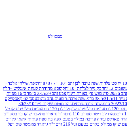
סמסו לנו
סט צלחות שנה טובה לבן זהב "10+"7 / 8+8 יח'
מפת שולחן אלבד -
חבק נייר לצלחת- 10 יח
קופסא מהודרת לעוגת אינגליש +חלון
 ס"מ
מגש עץ בצורת רימון צבע זהב 28.5/29 ס"מ
חב' 16 מפיות
-שנה טובה-רימונים-זהב מוטבע
קפ' ל6 קאפקייקס
שקית נייר 30/23/10
12 גרם
עוגיות פיליפינוס שוקולד לבן 120 גרם
עוגיות פיליפינוס קרמל
מארז לב ריטר ספורט 110 גרם
ד"ר גרארד פתי-בר שוקו בר בסקוויט
רד טארלט עוגיה פריכה במילוי בטעם קפה בתוספת פתיתי קקאו קלויים
קו ממולא בקרם בטעם וניל 216 גרם
ד"ר גרארד מאסטר פיס וופל