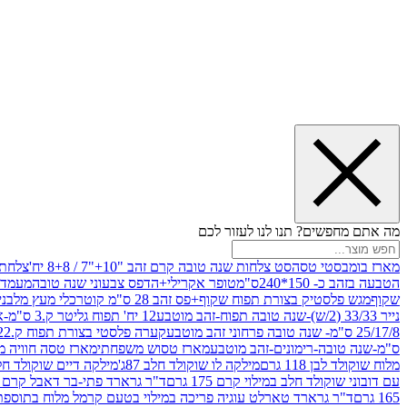
מה אתם מחפשים? תנו לנו לעזור לכם
מארז בומבסטי טסה
סט צלחות שנה טובה קרם זהב "10+"7 / 8+8 יח'
צלחת נייר 10" 
הטבעה בזהב כ- 150*240ס"מ
טופר אקרילי+הדפס צבעוני שנה טובה
מעמד עץ
שקוף
מגש פלסטיק בצורת תפוח שקוף+פס זהב 28 ס"מ קוטר
כלי מעץ מלבני 20*20 *6 +גב בצורת תפוח ג.20 ס"מ-שנה ט
נייר 33/33 (2/ש)-שנה טובה תפוח-זהב מוטבע
12 יח' תפוח גליטר ק.3 ס"מ-אדום
25/17/8 ס"מ- שנה טובה פרחוני זהב מוטבע
קערה פלסטי בצורת תפוח ק.22 ג.7 ס"מ
ס"מ-שנה טובה-רימונים-זהב מוטבע
מארז טסוש משפחתי
מארז טסה חוויה מ
מלוח שוקולד לבן 118 גרם
מילקה לו שוקולד חלב 87ג'
מילקה דיים שוקולד חלב קרמ
עם דובוני שוקולד חלב במילוי קרם 175 גרם
ד"ר גרארד פתי-בר דאבל קרם בסק
165 גרם
ד"ר גרארד טארלט עוגיה פריכה במילוי בטעם קרמל מלוח בתוספת פתיתי 