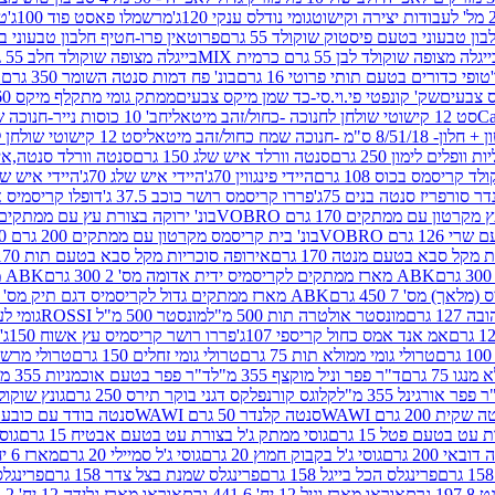
גומי נודלס ענקי 120ג'
מרשמלו פאסט פוד 100ג'
טר
ן טבעוני בטעם פיסטוק שוקולד 55 גרם
פרוטאין פרו-חטיף חלבון טבעוני בטעם 
יגלה מצופה שוקולד לבן 55 גרם כרמית MIX
בייגלה מצופה שוקולד חלב 55 גרם כרמית MIX
טופי כדורים בטעם תותי פרוטי 16 גרם
בונ' פח דמות סנטה השומר 350 גרם SORINI
קס צבעים
שק' קונפטי פי.וי.סי-כד שמן מיקס צבעים
ממתק גומי מתקלף מיקס 60 גרם
סט 12 קישוטי שולחן לחנוכה -כחול/זהב מיטאלי
חב' 10 כוסות נייר-חנוכה שמח כחול/זהב מיטאלי
ס"מ -חנוכה שמח כחול/זהב מיטאלי
סט 12 קישוטי שולחן לחנוכה -צבעוני
ות וופלים לימון 250 גרם
סנטה וורלד איש שלג 150 גרם
סנטה וורלד סנטה,איש ש
קריסמס בכוס 108 גרם
היידי פינגווין 70ג'
היידי איש שלג 70ג'
היידי איש שלג 50
דר סורפריז סנטה בנים 75ג'
פררו קריסמס רושר כוכב 37.5 ג'
דופלו קריסמיס איש
רטון עם ממתקים 170 גרם VOBRO
בונ' ירוקה בצורת עץ עם ממתקים 170 גרם OBRO
רם VOBRO
בונ' בית קריסמס מקרטון עם ממתקים 200 גרם VOBRO
10 סביבון פ
מקל סבא בטעם מנטה 170 גרם
אירופה סוכריות מקל סבא בטעם תות 170 גרם
ABK מארז ממתקים לקריסמיס ידית אדומה מס' 2 300 גרם
ABK מארז מתנה פעמון לקריסמיס מס' 1 200 גרם
ABK מארז ממתקים גדול לקריסמיס דגם תיק מס' 4 500 גרם
1 גרם
מונסטר אולטרה תות 500 מ"ל
מונסטר 500 מ"ל ROSSI
גומי לעי
אמ אנד אמס כחול קריספי 107ג'
פררו רושר קריסמיס עץ אשוח 150ג'
טרולי גומי ממולא תות 75 גרם
טרולי גומי זחלים 150 גרם
טרולי מרשמלו ב
ו 75 גרם
ד"ר פפר וניל מוקצף 355 מ"ל
ד"ר פפר בטעם אוכמניות 355 מ"ל
 פפר אורגינל 355 מ"ל
קלוגס קורנפלקס דגני בוקר תירס 250 גרם
גונץ שוקולד 
שקית 200 גרם WAWI
סנטה קלנדר 50 גרם WAWI
סנטה בודד עם כובע 80 גרם WAWI
עט בטעם פטל 15 גרם
גוסי ממתק ג'ל בצורת עט בטעם אבטיח 15 גרם
גוס
ובאי 200 גרם
גוסי ג'ל בקבוק חמוץ 20 גרם
גוסי ג'ל סמיילי 20 גרם
מארז 6 יח' תיבת אוצר פלסטיק
פרינגלס הכל בייגל 158 גרם
פרינגלס שמנת בצל צדר 158 גרם
פרינגלס מ
גרם
אוראו מארז וניל 12 יח' 441.6 גרם
אוראו מארז גלידה 12 יח' 331.2 גרם