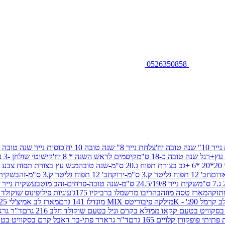
0526350858
שנה טובה יח'
צלחת נייר 8" שנה טובה 10 יח'
כוסות נייר שנה טובה 10 יח'
+רגל שנה טובה כ-18 ס"מ
קיסמים לראש השנה * 8 יח'
קישוטי שולחן -3 עיצובים 12 יח
ובה
מגש עץ בצורת תפוח צבע זהב 29/26
חב' 12 תפוח גליטר ק.3 ס"מ-ירוק
חב' 12 תפוח גליטר ק.3 ס"מ-זהב
שקית נייר 38.5/31.5/11 ס"מ
שקית נייר 24.5/19/8 ס"מ-שנה טובה-פרחים-זהב מוטבע
שקית נייר 30/23/10 ס"מ-שנה טובה-פרחים-זהב מוטבע
תוקה
מארז טסה מוזהב
הריבו מרשמלו ברביקיו 175ג'
עוגיות פיליפינוס שוקולד חלב 0
ל 90ג' - K
מילקה פיבוריטס MIX מונדלז 141 גרם
מארז לב אמיצ'לי 125 גרם
וויט בטעם קקאו ממולא בקרם וניל בטעם שוקולד חלב 216 גרם
ד"ר גרא
פופקורן קלויים 165 גרם
ד"ר גרארד פתי-בר דאבל קרם בסקוויט בטעם שו