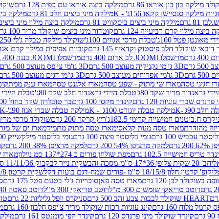
לד מילקה בון בון אוראו 86 גרם
מילקה ביצה אוראו עם כפית 128 גרם
שוקולד
גיות מילקה סנסיישן קקאו 156ג' - K
מילקה מיני ביצים חלב 81 גרם
מילקה ביצים 
 81 גרם
מילקה מיני ביצים ביסקוויט 81 גרם
מילקה ביצה מילוי מיני ביצים 97 גר
 ביצה מילוי קרם רביעייה 124 גרם
קוטדור מיני ביצים שוקולד מריר 100 גרם
די מאונטן פטל 100ג'
טבלת מרסי אגוזים 100ג'
שוקולד מילקה טבלה ג'לי 250 גר'-K
 דובאי שוקולד חלב פיסטוק וקדאיף 145 גרם
קוביות אפיפית במילוי קרם אגוזי לוז
מרשמלו JOOMI לב אדום 400 גרם
מרשמלו JOOMI בננה 400 גרם
3D גו'מי נקניקיה מעוצב 500 גרם
3D גו'מי צי'פס מעוצב 500 גרם
3D גו'מי אפרוחים מעוצב 500 גרם
3D גו'מי דגים מעוצב 500 גרם
ז חגיגי טסה
מארז שי מתוק - שפע טסה
מארז אלגנט טסה
מארז ענק ממתקים
די גראנדור מריר שקד 80ג'
טבלת היידי גראנדור חלב שקד 80ג'
טבלת היידי גר
נדס שברי עוגיות 120 גרם
קינדר מקסי 100 גרם
בר טובלרון שקד כחול 100ג'
לב 90ג'-K
מילקה טבלה יוגורט 100ג' - K
מילקה טבלה שברי אגוז 90ג'-K
קרס ח.בוטנים חמישייה קרימי 182.5ג'
ריץ קרקר 200 גרם
שוקולד מרסי מריר 250 ג
מארז טסה מנות קלאסי
מארז טסה מתוק מתמיד
מארז ים של מות
יסטר עכביש 100 גרם
גומי בליסטר פיצה 100 גרם
גומי בליסטר מילקשייק 100 גרם
2 גרם
למקה מרציפן 54% 200 גרם
למקה מרציפן 38% 200 גרם
קונ
נדר טריס חמישייה 102.5 גרם
מפת שולחן פורים כ 274*137 סמ ניילון
מארז שמי
חב' 20 שקית צלופן 36*17 ס"מ-מסכה-זהב
שקית נייר לבקבוק 11/11/36 ס"מ ס"מ-פורים שמח- דגם ענן
קופ' קרטון חלון 18/15/8 ס"מ -פורים שמח-דגם בועות דקל
שקית קרטון 24.5/19/8 ס"מ-פורים שמח-דגם בועות דקל
שוקולד לבן 120 גרם
מארז טסה פאן
סוכריות ג'לי בטעם פטל 175 גרם
סו
רוטב טריאקי שומשום 300 מ"ל
רוטב טריאקי 300 מ"ל
רוטב סאטה 240 גרם
HEART שוקולד לבבות צבע זהב 500 גרם
סניקרס וופל גליליות 22 גרם
טווי
רמל מלוח 160 גרם
קינג עוגיות רכות שוקולד מריר צ'יפס חלבון 160 גרם
מר
ם
קינדר שוקולד מיני פרנדס 120 גרם
קינדר הפי מומנטס 161 גרם
מילקה ע