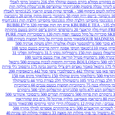
סקוויט ממולא בקרם בטעם שוקולד חלב 216 גרם
בונ' מרסי לאבלי
 לינדור טבלה פיסטוק 100ג'
קינדר שוקוצ'יפס 136ג'
'טבלת מילקה תות
ילקה לוטוס ביסקוף 90ג' - K
מרסי שקית פטיט קראנץ' 125ג'
מרסי לאבליז
קנדי בייטס ירוק חמוץ 20 גרם
קנדי בייטס מתוק אדום 20 גרם
ביצת
'
גומי מקסיקני דולצ'ה קולה 311ג'
גומי מקסיקני דולצ'ה תות 311ג'
חטיף
' - K
BUBBLE TEA אייס תה תות אפרסק 320 מ"ל
BUBBLE
דפדפי קוקוס צ'יפס קוקוס בטעם מתקתק
ח ותות 120 גרם
סוכריות קשות PURE
סאוור מדנס סוכריות על מקל חמוצות בשקית 100
 500 מ"ל
מונסטר (סגול) אולטרה ויולט משקה אנרגיה 500
ן טאקו 110ג'
סנאפי חטיפי אפונה ירוקה פריכים בטעם טבעי 108
מלו בטעם תות 150 גרם
מילקה נוסיני 31.5 גרם
מילקה וופליני 31
100 גרם
חטיף סטייל קוריאה אורז בטעם פיקנטי 100
BOULOS סוכריות דחוסות לבבות צבעונים 500 גרם
אל
רם
אל סאבור נאצ'וס דיפ צ'ילי ברוטב גבינה 175 גרם
סוכ' ג'לי פירות
י פאן פטי שוקולד 442 גרם
פילסברי ציפוי סגול 442 גרם
אפיפית 200
 500 גרם
לואקר מיניס שוקולד 150 גרם
לואקר מיניס אגוז 150
לב בצורת כדור 105 גרם
שוקולד חלב בצורת כדור 44 גרם
שוקולד
מי מתקלף בננה 75 גרם
קוביות חמוצות בטעם ענבים 60 גרם
קוביות
פלקס דבש ללא גלוטן 350ג'
קרם קורנפלקס חלבי 500 גרם
קרם
קרם תות פרווה 500 גרם
ממרח תמרים 500 גרם
סוכר אינוורטי 500
ראמן סאמיאנג בולדק אורגינל 70 גרם כוס שחור
ראמן
ים / תות שקית 12 גרם
טבלת היידי קרמי טירמיסו 90ג'
סאוור מדנס
ים וקראנצ'ים 500 גרם פרווה
קרם אספרסו למילוי מקרון 500
שוק' בר פוקי מקלות תה מאצה 33 גרם
פוקי מקלות לבן עוגיות 40