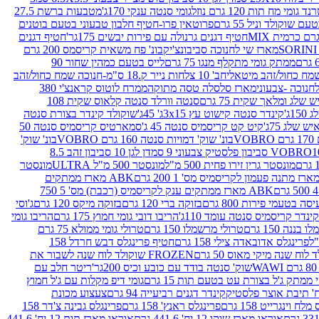
נד גומי מח תות 120 גרם נוזל
גומי סנטה ענקי 170ג'
מטבעות ברשת 27.5
שוקולד וניל 55 גרם
פרוטאין פרו-חטיף חלבון טבעוני בטעם בוטנים
חטיף דגנים גרנולה עם פירות יבשים 175גר'
חטיף דגנים
מארז שי לחנוכה סביבונצ'יק
בונ' פח משאית קריסמס 200 גרם
ממתק גומי מתקלף מנגו 75 גרם
לייס בטעם כמהין שחור 90
חב' 10 צלחות נייר ק.18 ס"מ-חנוכה שמח כחול/זהב
מארז סלסלה טסה מתוקה
ממרח לוטוס קראנצ'י 380
לג ומלאך שקית 75 גרם
סנטה וורלד סנטה קלאוס שקית 108
1ג'
קינדר סנטה קישוט עץ 3x15ג' 45ג'
שוקולד קינדר בצורת סנטה
 שלג 75ג'
קיט קט קריסמיס סנטה 45 ג'
סמארטיס קריסמיס סנטה 50
V
בונ' שוק' דמויות סנטה 160 גרם VOBRO
בונ' שוק'
לסטיק צבעוני 9 סמ
דן לגן 10 סביבון זהב 8.5
מונסטר גרין זירו פחית 500 מ"ל
מונסטר 500 מ"ל ULTRA
מונסטר
ABK מארז ממתקים
ABK מארז ממתקים ענק לקריסמיס (רכבת) מס' 5 750
סה בטעמי פירות 800 גרם
בזוקה ברי 120 גרם
בזוקה מיקס 120 גרם
ג'וסי
קינדר קריסמיס סנטה עומד 110ג'
הריבו דובי גומי חמוץ 175 גרם
הריבו גומי
ננה 150 גרם
טרולי מרשמלו 150 גרם
טרולי גומי ממולא 75 גרם
פרינגלס אדובאדה צילי 158 גרם
חטיף פרינגלס דבש חרדל 158
לוח שנה מיקי מאוס 50 גרם
FROZEN שוקולד לוח שנה לשבור את
שוק' סנטה בודד עם כובע וכיס 200גר'
ריטר חלב עם
י ממתק ג'ל בצורת עט בטעם תות 15 גרם
גומי דיפ מקלות עם ג'ל חמוץ
קינדר דגנים רביעייה 94 גרם
צעצוע מכונת
לח וינגרייט 158 גרם
פרינגלס ראנץ' 158 גרם
פרינגלס גבינה צ'דר 158
אוראו מארז שוקו 12 יח' 441.6 גרם
אוראו מארז תות 12 יח' 441.6