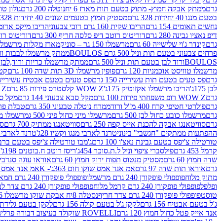
גרם
ממתק אבקה חמוץ- מתוק בטעם תות מארז 6 יח
נוטלה 200 גרם
גולון טוו
בטעם מנגו 40 יחידות 328 גרם
מסטיק חמוץ בטעמים שונים 40 יחידות 328 גרם
נחשים תאומים 154 גרם
הריבו שקית 160 גרם דובי צבעוני
הריבו מיקס אדומים 175
דיפ נאציו גבינה 280 גרם
דוריטוס רוטב דיפ סלסה חריף 300 גרם
דוריטוס רוטב
גרם
קינדר ג'וי שלישייה 60 גרם
מרשמלו 150 גר – סוניק
מארז מקלות מרשמלו יאמס צבע
פרחים צבעוני בטעם תות וניל 500 גרם BOULOS
ממתק מרשמלו לבבות ורוד לבן ב
BOULOSורוד לבן בטעם תות וניל 500 גרם
ממתק מרשמלו כריות ורוד,לבן בטעם תות 
מרשמלו טוויסט אוכמניות 120 גרם
פופין מרשמלו 3D תות שדה 100 גרם
קטש
גרם
פס טעים בטעם תות עשירייה 150 גרם
פס טעים בטעם אבטיח עשירייה 150 גר
לבן 175ג'
הריבו מרשמלו אקזוטיק 175ג'
WOW Z קלסטרס פירות 85 גרם
WOW Z ק
גרם
WOW Z רופ משפחתי פירות 100 גרם
מקל סבא צבעוני 144 גרם
מקל סבא 
גרם
פולרטי חטיפי קרח 400 מ"ל ורוד
ממרח נוטלה טבעוני 350 גרם
טבלת פררו ר
גרם
מרשמלו כובע כחול לבן 500 גרם
מרשמלו מיני כחול פיני 500 ג
מרשמלו מיני 
גרם
סוויטאנגו אבקה להכנת אייס קפה 250 גרם
סוויטאנגו ממתיק 700 גרם
סו
ההפתעות ממתקים "חגשבי" בינוני
טרנד לארבי מנגו וקשיו 28ג'
טרנד לארבי תו
טורטילה צ'יפס בטעם גבינת נאצ'ו 100 גרם
ג'מבו טורטילה צ'יפס בטעם ברביקיו 00
קרמל 453 גרם
פילסברי ציפוי וניל ל.ת.סוכר 454ג'
ריסז רוטב ח.בוטנים 198ג'
ק
שדה חמוץ 60 גרם
מסטיק מנטוס תפוח ירוק חמוץ 60 גרם
אוראו עוגה סנדביץ שו
גרם
אוראו תות שדה 97 גרם
אמ אנד אמס שוקו חום 363ג'- K
אמ אנד אמס צהו
מתוק מלוח
פופפולי פופקורן 240 גרם מרשמלו
פופפולי פופקורן 240 גרם חמאה סינמה
ופלפל
פופפולי פופקורן 240 גרם קרמל מלוח
פופפולי פופקורן 240 גרם צדר לבן
טוסט
פופפולי פופקורן 240 גרם צדר חריף
נסטלה 8יח אבקת שוקו מרשמלו 193.6ג'
ג'ל בטעם אבטיח 156 גרם
לקקן ג'ל בטעם קולה 156 גרם
לקקן בטעם גלידת שוקו
אנד אייק פטל כחול חמוץ 120 גרם
ROVELLI שוקולד בעיצוב דבורה פרלינים 800 גרם