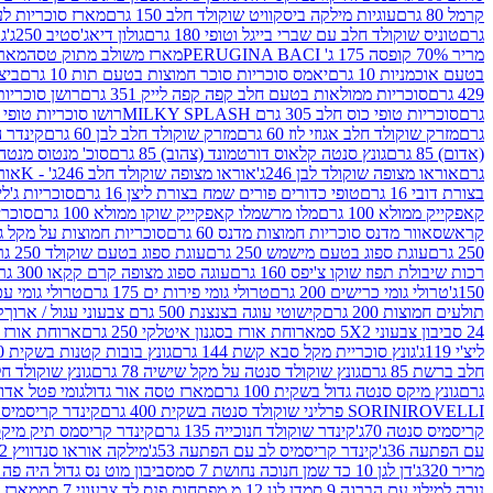
קרמל 80 גרם
עוגיות מילקה ביסקוויט שוקולד חלב 150 גרם
מארז סוכריות לעיס
גרם
טוניס שוקולד חלב עם שברי בייגל וטופי 180 גרם
גולון דיאג'סטיב 250ג'
גו
מריר 70% קופסה 175 ג' PERUGINA BACI
מארז משולב מתוק טסה
מארז
בטעם אוכמניות 10 גרם
יאמס סוכריות סוכר חמוצות בטעם תות 10 גרם
ביצת
429 גרם
סוכריות ממולאות בטעם חלב קפה קפה לייק 351 גרם
רושן סוכריות ג'לי 
גרם
סוכריות טופי כוס חלב 305 גרם MILKY SPLASH
רושו סוכריות טופי חלב 
גרם
מזרק שוקולד חלב אגוזי לוז 60 גרם
מזרק שוקולד חלב לבן 60 גרם
קינדר הפי
(אדום) 85 גרם
גונץ סנטה קלאוס דורטמונד (צהוב) 85 גרם
סוכ' מנטוס מנטה 29.7 גר
גרם
אוראו מצופה שוקולד לבן 246ג'
אוראו מצופה שוקולד חלב 246ג' - K
אוראו
בצורת דובי 16 גרם
טופי כדורים פורים שמח בצורת ליצן 16 גרם
סוכריות ג'לי ב
קאפקייק ממולא 100 גרם
מלו מרשמלו קאפקייק שוקו ממולא 100 גרם
סוכריות ג
קראש
סאוור מדנס סוכריות חמוצות מדנס 60 גרם
סוכריות חמוצות על מקל גולגולת
250 גרם
עוגת ספוג בטעם מישמש 250 גרם
עוגת ספוג בטעם שוקולד 250 גרם
רכות שיבולת תפוז שוקו צ'יפס 160 גרם
עוגה ספוג מצופה קרם קקאו 300 גרם
150ג'
טרולי גומי כרישים 200 גרם
טרולי גומי פירות ים 175 גרם
טרולי גומי עכברים
תולעים חמוצות 200 גרם
קישוטי עוגה בצנצנת 500 גרם צבעוני עגול / ארוך
ק
24 סביבון צבעוני 5X2 סמ
ארוחת אורז בסגנון איטלקי 250 גרם
ארוחת אורז בסגנ
ליצ'י 119ג'
גונץ סוכריית מקל סבא קשת 144 גרם
גונץ בובות קטנות בשקית 100 גרם
חלב ברשת 85 גרם
גונץ שוקולד סנטה על מקל שישיה 78 גרם
גונץ שוקולד חלב ס
גרם
גונץ מיקס סנטה גדול בשקית 100 גרם
מארז טסה אור גדול
גומי פטל אדום 
ROVELLI פרליני שוקולד סנטה בשקית 400 גרם
SORINI
קינדר קריסמיס מיק
קריסמיס סנטה 70ג'
קינדר שוקולד חנוכייה 135 גרם
קינדר קריסמס תיק מיקס 193
עם הפתעה 36ג'
קינדר קריסמיס לב עם הפתעה 53ג'
מילקה אוראו סנדוויץ 92 גרם
מריר 320ג'
דן לגן 10 כד שמן חנוכה נחושת 7 סמ
סביבון מוט נס גדול היה פה ברש
נורה למילוי עם הברגה 9 סמ
דן לגן 12 מ.מפתחות פנס לד צבעוני 7 סמ
מארז 3 מזרקים לאפייה ולבישול 10 מל'