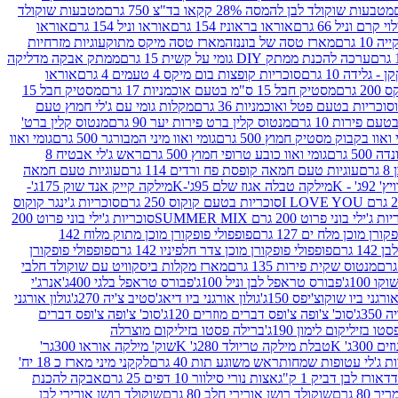
מטבעות שוקולד לבן להמסה 28% קקאו בד"צ 750 גרם
מטבעות שוקולד
קרם וניל 66 גרם
אוראו בראוניז 154 גרם
אוראו וניל 154 גרם
אוראו
1 גרם
מארז טסה של בוננזה
מארז טסה מיקס מתוק
עוגיות מזרחיות
ערכה להכנת ממתק DIY גומי על קשית 15 גרם
ממתק אבקה מדליקה
גלידה 10 גרם
סוכריות קופצות בום מיקס 4 טעמים 4 גרם
אוראו
 גרם
מסטיק חבל 15 ס"מ בטעם אוכמניות 17 גרם
מסטיק חבל 15
וכריות בטעם פטל ואוכמניות 36 גרם
מקלות גומי עם ג'לי חמוץ טעם
ם פירות 10 גרם
מנטוס קלין ברט פירות יער 90 גרם
מנטוס קלין ברט'
 ואוו בקבוק מסטיק חמוץ 500 גרם
גומי ואוו מיני המבורגר 500 גרם
גומי ואוו
50 גרם
גומי ואוו כובע טרופי חמוץ 500 גרם
ראש ג'לי אבטיח 8
ם
עוגיות טעם חמאה קופסת פח ורדים 114 גרם
עוגיות טעם חמאה
' - K
מילקה טבלה אגוז שלם 95ג'-K
מילקה קייק אנד שוק 175ג'-
סוכריות בטעם קוקוס 250 גרם
סוכריות ג'ינגר קוקוס
ג'ילי בוני פרוט 200 גרם SUMMER MIX
סוכריות ג'ילי בוני פרוט 200
רן מוכן מלח ים 127 גרם
פופפולי פופקורן מוכן מתוק מלוח 142
 גרם
פופפולי פופקורן מוכן צדר חלפיניו 142 גרם
פופפולי פופקורן
מנטוס שקית פירות 135 גרם
מארז מקלות ביסקוויט עם שוקולד חלבי
100ג'
פבורס טראפל לבן וניל 100ג'
פבורס טראפל בלגי 400ג'
אנרג'י
ורגני ביו שוקוצ'יפס 150ג'
גולון אורגני ביו דיאג'סטיב צ'יה 270ג'
גולון אורגני
3ג'
סוכ' צ'ופה צ'ופס דברים מוזרים 120ג'
סוכ' צ'ופה צ'ופס דברים
ו בזיליקום לימון 190ג'
ברילה פסטו בזיליקום מוצרלה
3ג' K
טבלת מילקה טריולד 280ג' K
שוק' מילקה אוראו 300גר'
ות ג'לי עטופות שמחות
ראש משוגע תות 40 גרם
לקקני מיני מארז כ 18 יח'
אורז לבן דביק 1 ק"ג
אצות נורי סילוור 10 דפים 25 גרם
אבקה להכנת
80 גרם
שוקולד רושן אורירי חלב 80 גרם
שוקולד רושן אורירי לבן