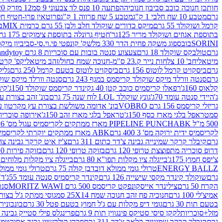
חותכן חנוכה כוכב סביבון חנוכיה
הפתעה 10 פנס לד צבעוני 9 סמ
12 מזרק 20 מל' לעבודות יצירה וקישוט
גרם
מטבע 10 שח חלבי 1 ק"ג
מטבע 5 שח פרווה 1 ק"ג
פרוטאין פרו-חטיף חלבו
קרמל ושוקולד 55 גרם
מיקס כדורים שוקולד חלב ולבן 55 גרם כרמית MIX
בי
בתוספת אגוזים ושוקולד מריר 125גר'
חטיף גרונלה בתוספת צימוקים 175 גר'
SORINI
בובספוג משקה פחית הדר 330 מל
שק' קונפטי פי.וי.סי-סביביון מי
גרם
טולבקס שוקולד 18 גרם
צעצוע סנטה בובות עם סוכריות 8 גרם Candytoy
מיטאלי
חב' 10 צלחות נייר ק.23 ס"מ-חנוכה שמח כחול/זהב מיטאלי
קפ' קרטון + חלון- 8/51/18 
גרם
ביסקויט קרמל לוטוס 156 גרם
ביסקויט לוטוס בטעם קרמל 250 גרם
גלילי
גרם
סנטה וורלד מיקס שוקולד קריסמס במגף 243 גרם
סנטה וורלד מיקס שוקולד 
קלאוס 160ג'
רפאלו קריסמיס כוכב קטן 40 ג
קינדר קריסמס שוקולד 150ג'
קינ
ג'
היידי סנטה עומד 70ג'
גונץ שוקולד LOL לוח שנה 75 גרם
בונ' זהב בצורת עץ מק
גריזלי קריסמס 156 גרם VOBRO
בונ' אדומה משולשת בצורת עץ מקרטון עם שרי 126 ג
סמ
טראפל בלגי מארז כסף 150ג'
טראפל בלגי מארז זהב 150ג'
אירופה סוכריות 
500 מ"ל PIPELINE PUNCH
ABK מארז ממתקים לקריסמיס עגול מס' 6 300 גרם
לקריסמיס ידית ירוקה מס' 3 400 גרם
ABK מארז ממתקים יוקרתי לקריסמיס (מלאך) מס' 7 450 גרם
גרם
קיבלר קרקר שמינייה גבינה צ'דר כתום 311 גרם
צ'יז איט קרקר גבינה צהובה 27
דרופ סוכריה מתפוצצת טרופי 120 גרם
בזוקה טרופי 120 גרם
בזוקה פירות 120 גרם
צ'יפס חמוץ 175ג'
בייגלה ציו מקלות תפו"א 80 גרם
בייגלה ציו מקלות מלוחים 100 גרם
ENERGY BALLZ
טרולי גומי ממולא דובדבן קולה 75 גרם
טרולי גומי ממולא מנג
גרם
שוקולד קינדר מקסי שישייה 126 גרם
קינדר קריסמיס סנטה עומד 55ג'
ד"ר
הקרח 50 גרם
צילינדר אייסקונפקט קריסמס 500 גרם MORITZ WAWI
סנטה 
אמיצ'לי 100 גרם
חנוכיה פח זהב חנוכה שמח 25X14 סמ
גוסי ממתק ג'ל בצורת 
בטעם תות 30 גרם
גומי דיפ מקלות עם ג'ל חמוץ בטעם פטל 30 גרם
בונבונירה ד
מזל+סוכריות
לקקן סיסי סטיקס פינגווין תות 9 גרם
פרינגלס פילי סטייק גבינה 158 גרם
גרם
קיבלר קרקר שמינייה קלאב צ'דר 311 גרם
פררו קולקשיין גרנד אסורטמנט 197.8 