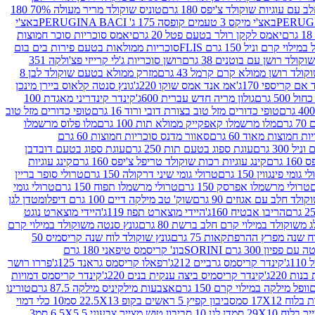
עם עוגיות שוקולד צ'יפס 180 גרם
טוניס שוקולד מריר מעולה 70% 180
באצ'י מיקס 3 טעמים קופסה 175 ג' PERUGINA BACI
באצ'י
יאמס לקקן רולר בטעם פטל 20 גרם
יאמס סוכריות סוכר חמוצות
לוי קרם וניל 150 גרם FLIS
סוכריות ממולאות בטעם פירות בים בום
קולד רושן עם בוטנים 38 גרם
רושן סוכריות ג'לי קרייזי פצ'ולקה 351
ולד רושן ממולא קרם קרמל 43 גרם
מזרק ממולא בטעם שוקולד לבן 8
ם קריספי 170ג'
אמ אנד אמס שוקו 220ג'
גונץ סנטה קלאוס ביירן מינכן
 500 גרם
גולון מריה חדש עברית 600ג'
קינדר קינדריני מאגדת 100
טופי כדורים מזל טוב בצורת דובי ורוד 16 גרם
טופי כדורים מזל טוב
רם
מלו מרשמלו קאפקייק ממולא תות 100 גרם
מלו פלוס מרשמלו
 חמוצות מאוד 60 גרם
סאוור מדנס סוכריות חמוצות 60 גרם
300 גרם
עוגת ספוג בטעם תות 250 גרם
עוגת ספוג בטעם דובדבן
גרם
קינג עוגיות רכות שוקולד טריפל צ'יפס 160 גרם
קינג עוגיות
 גומי פינגווין 150 גרם
טרולי גומי שיני דרקולה 150 גרם
טרולי סופר בריין
טרולי מרשמלו אפרסק 150 גרם
טרולי מרשמלו תפוח 150 גרם
טרולי גומי
לד חלב עם אגוזים 90 גרם
שוק' טב מילקה דיים 100 גרם דיפלומט
דן לגן
הריבו אבטיח 160ג'
היידי מוצארט תפוז 119ג'
היידי מוצארט נוגט
 משוקולד במילוי קרם חלב ברשת 80 גרם
גונץ סנטה משוקולד במילוי קרם
ח שנה מפרץ ההרפתקאות 75 גרם
גונץ שוקולד לוח שנה קריסמיס 50
יון 300 גרם SORINI
בונ' קריסמס טיפאני 180 גרם
ג'
קינדר קריסמס גרביים 212ג'
רפאלו קריסמס גראנד 125ג'
פררו רושר
ת 220ג'
קינדר קריסמיס ביצה ענקית בנים 220ג'
קינדר קריסמס דמויות
וופל מילקה במילוי קרם 150 גרם
אצבעות מילקיניס מילקה 87.5 גרם
טורינו
סביבון קפיץ 5 ראשים בקופ 22.5X13 סמ
10 כלי דמוי
דן לגן 10 סביבון טוש מצייר צבעוני 6.5X5.5 סמ
3