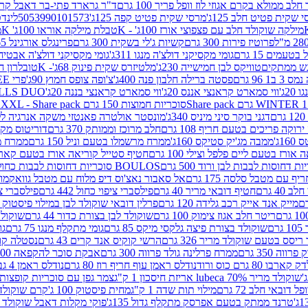
 ממולא בקרם אגוזי לוז וופל פריך 100 גרם
ד"ר גרארד פתי-בר דאבל קרם ב
 שקית פטיט חלב 125ג'
מרסי שקית פטיט קפה 125ג'
5053990101573
לינדט
מילקה שוקולד חלב עם פצפוצי אורז 100ג' - K
טבלת מילקה אוראו 100ג' K
מ
פרוטיז פירות 300 גרם
קשיות ג'לי בשקית 300 גרם
פרינגלס אורגינל 165 גרם
עמים 15 גרם
גומי מקסיקני דולצ'ה מנגו 311ג'
גומי מקסיקני דולצ'ה אבטיח 311ג
ש ממתקים
טוויקס לבן חמישייה 230ג'
מלטיזרס שקית פינוק 68ג'- K
טובלרון חלב 35ג
 96 גרם
פסטה ברילה חלבון פנה 400ג'
צ'ופה צופס חמוץ 90ג'
פרי FREE חטיף מלון קראנצ'י 20 גרם
2ג'
ווי סמארט קראנצי אננס 20ג'
ווי סמארט קראנצי בננה 20ג'
SKILLS DUO סוכריות על מקל בטעמי תפו
סוכריות חמוצות 150 גרם SOUR MADNESS XXL - Share pack
דגני בוקר סיני מיניס 340ג'
מונסטר אולטרה פאנטזי משקה אנרגיה ללא סוכר
וקה פריכים בטעם חריף 108 גרם
חלב מרוכז וממותק 370 גרם
דוריטוס מקסיק
1ג'
ממבה מג'יק סטיקס 160ג'
ממרח מרשמלו בטעם וניל 150 גרם
ממרח מרש
ורז בטעם ליים פלפל וצילי 100 גרם
חטיף סטייל קוריאה אורז בטעם קארבונרה 
BOULOS סוכריות דחוסות לבבות כחול לבן 500 גרם
 עם מטבל סלסה 175 גרם
אל סאבור נאצ'וס דיפ מלוח עם מטבל גוואקמולי 175 ג
40 גרם
חטיף דובאי מריר 40 גרם
פילסברי ציפוי כחול 442 גרם
פילסברי ציפו
מייק אנד אייק רכב גלידה 120 גרם
פרלין דובאי שוקולד לבן במילוי פיסטוק וקדאיף
ריטר חלב אגוז צימוק 100 גרם
שוקולד לבן בצורת כדור 44 גרם
שוקולד ח
ם
שוקולד בצורת פיצה גלקסי מיקס 85 גרם
גומי מתקלף מנגו 75 גרם
גו
ריסס בטעם שוקולד מריר 326 גרם
הרשי קוקיס אנד קרים 43 גרם
נסטלה קורנ
ה 350 גרם
ממרח פרלינה גולד פרווה 300 גרם
אבקת סוכר להקפאה 300 גרם
80 גרם כוס ורוד
נודלס ראמן עוף חריף רוז 80 גרם
נודלס ראמן 4 גבינות 80 גרם
שוקולד מריר 70% lubeca אריזת חיסכון 1 ק"ג
צמר גפן עם סוכריות קופצות ענב
 דובאי חלב 72 גרם
מילוי תות שדה 1 ק"ג
מחית פיסטוק 100 ג'
קרם שוקולד לשמר
טרנד ממתק בטעם אפרסק מתקלף גדול 135ג'
פוקי מקלות דאבל שוקולד 47 גרם