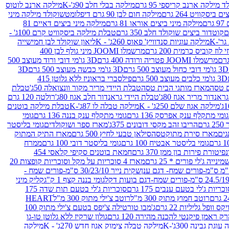
 מילקה ארנב קריספי 95 גרם
מילקה בבלי חלב 90ג'-K
מילקה ארנב לוטוס
ביסקוויט 264 גרם
מילקה חום לבן 90 גרם דיפלומט
שוקולד מילקה מיני
ם
מילקה מיני ביצים אוראו 81 גרם
מילקה מיני ביצים דאיים 81
קוטדור ביצים שוקולד חלב 350 גרם
טבלת מילקה ביסקוויט קרם 100ג' -
מילקה עוגיות סנדוויץ' פאוס 260ג' - K
ליאון שוקולד לבן חמישייה
 קוביס כרמית 200 גרם
מרשמלו JOOMI מיני גולף לבן 400
מרשמלו JOOMI פטריה ורודה 400 גרם
3D גו'מי דובי ורוד מעוצב 500
3D גו'מי דובי כחול מעוצב 500 גרם
3D גו'מי כבשה מעוצב 500 גרם
3D
3D גו'מי כלבים מעוצב 500 גרם
פילסברי בראוניז ללא גלוטן 415
 טסה
מארז מותגי הבית טסה
טבלת היידי מריר מקור וונצואלה 50ג'
טבלת
אנדור מריר אגוז 80ג'
טבלת היידי גראנדור חלב אגוז 80ג'
רולטה 120 גרם
מילקה אגוז שלם 250ג' - K
מילקה טבלה לו 87ג'-K
טבלת מילקה בוטנים
גומי מתקלף ענק אפרסק 136 גרם
גומי מתקלף ענק בננה 136 גרם
גומי
רם
הריבו זהב מקסי דובונים 375ג'
מארז ספר ושוקולדים
גומי בליסטר
גים
מארז סירת מתוקטסה
סילאן טבעי לחיץ 500 גרם
מארז התיק המתוק
גומי בליסטר אבטיח 100 גרם
גומי בליסטר דובי 100 גרם
ממרח
פיטורת פירות בון ממן 370 גרם
חמאת בוטנים סקיפי קלאסי 454
נייה ג'לי פורים * 25 גרם
מארז 4 סוכריות על מקל וסוכריות קופצות 20
שקית נייר 30/23/10 ס"מ-פורים שמח -
גומי בננה קצף 1 ק"ג
קליק מיני
כריות ג'לי בטעם ענבים 175 גרם
סוכריות ג'לי בטעם תות שדה 175
רוטב חמוץ מתוק 300 מ"ל
רוטב צ'ילי מתוק 300 מ"ל
HEART
קס וופל גליליות 22 גרם
ג'מבו טורטילה צ'יפס בטעם צ'ילי מתוק 100
ק ראמן פיקנטי להכנה מהירה 120 גרם
גולון שרקיז ללא גלוטן טו-גו
וגת גבינה 300ג'-K
מילקה טבלה צימוק אגוז חדש 270ג' - K
מילקה