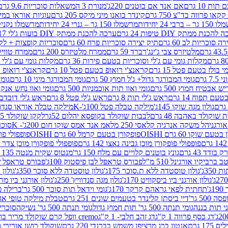
ת 10 גרם
אם אנד אם בוטנים 220ג'
מנורת 3 המשאלות סוכריות 9.6 גרם
קינדר בואנו מיני מיקס 205 גרם
עוגיות אוראו במילוי 
– ברבי 24 יחידות
מרשמלו 150 גר – גנרי 24 יחידות
מרשמלו נקניקייה 0
להכנת ממתק DIY טיפות 24 גרם
ערכה להכנת ממתק DIY בועות ג'לי 17 גרם
 סוכריות לב 60 גרם
תיק יצירה סוכריות פרח 60 גרם
סוכריות קופצות + לקקן - 
מלטיזרס צבי ג'ינג'רברד 59 גרם
ממרח מלטיזרס 200 גרם
ממרח טוויקס 200
מקלות גומי עם ג'לי וסוכריות בטעם פירות 36 גרם
מקלות גומי עם ג'לי וס
י בולז בטעם פטל 15 גרם
קראנצ'י רואופ בטעם פטל 10 גרם
קראנצ'י רואופ בטע
גרם
גומי המבורגר גדול+ ג'ל חמוץ 50 גרם
גומי המבורגר מיני 10 גרם
גומי
ש אבטיח חמוץ 500 גרם
גומי ואוו תות אוכמניות 500 גרם
גומי ואוו נחש אנקונדה 0
 תפוח 14 גרם
ראש ג'לי תות 8 גרם
ראש ג'לי פטל 8 גרם
ראש ג'לי דובדבן 8 גר
גולון מגה שוקו 145ג'
מילקה טבלה פטל 100ג'-K
מילקה טבלה אוראו סנדוויץ' 92ג
שוקולד באהבה 48 גרם
לבבות שוקולד בקופסא יהלום 52גר
לקקן שוקולד 25 גרם I LOVE YOU
הל משקה אנרגיה קלאסי 250 מל
אמ אנד אמס שוקו חום 200ג'- K
סוכריות 
עם שוקו 60 גרם OISHI
פופקורן בטעם קרמל 60 גרם OISHI
פופפולי פופקו
פופפולי פופקורן מוכן גבינה נאצו 142 גרם
פופפולי פופקורן מוכן צדר לבן 142
ודד 43 גרם
גונץ בוטנים קלויים עם מלח 150 גר'
מנטוס שקית מנטה 135 גרם
רביקיו אורגינל 510 מ"ל
פבורס טראפל לבן פיסטוק 100ג'
פבורס טראפל שוקו 
35ג'
גולון טוסטדה ללא ת.סוכר 175ג'
גולון טוסטדה ללא סוכר 350ג'
גולון א
גולון אורגני ביו ביסקוויט 170ג'
גולון מגה סנדוויץ' 250ג'
גולון אורגני ביו מריה 50
'
תחתית לפאי גראהם קרקר 170ג'
גומי וידאל תות סוכר 500 גר'
ברילה פסט
50 גר'
דיי ביסתן קלינדר בטעמים שונים 251 גרם
טבלת מילקה טופי אגוזים 00
גומי תנתה 500 גר' תות חמוץ גדול
גומי תנתה 500 גר' נשיקה
סוכרי
דג כסף פרווה 1 ק"ג
דג זהב חלבי- 1 ק"ג
cremo וופל קרם שוקולד מריר בודד
1 גרם
אנטון ברג מרציפן משמש בברנדי 220 גרם
שוקולד רושן אורירי מריר 