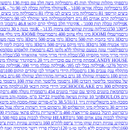
גרם
פוקי מקלות שוקולד תות 45 גרם
מילקה ביצה חלב עם כפית 136 גרם
שוקו
95 גרם
מילקה טבלה אוראו 100ג' - K
שוקולד מילקה טבלה לבן 90 גר' - K
עו
ביצים קריספי 81 גרם
מילקה מיני ביצים לבן פרלין 81 גרם
מילקה מיני ביצים ש.לבן
גרם
מילקה קרם אגוזים 85 גרם דיפלומט
מילקה ביצי שוקולד לבן 90 גרם
מילקה
K
מילקה טבלה תות 100ג' - K
קינדר חלב במילוי קרם קקאו 46.8 גרם
בונ' היי
5*30ג' 150ג'
מילקה עוגיות שוקוצי'פס צימוק 135ג' - K
גומי בננה כ 30 גרם
בר
גרם
מרשמלו JOOMI מיני גולף צהוב 400 גרם
מרשמלו JOOMI מיני גולף אדום 400 גרם
גרם
3D גו'מי בקבוק תות 500 גרם
3D גו'מי צבים 500 גרם
3D גו'מי בננה מעוצב 500 גרם
גו'מי אבטיח 500 גרם
3D גו'מי מיקס עיניים 500 גרם
3D גו'מי בקבוק לימון ליים 500 גרם
גרם
פילסברי עוגה בטעם שוקולד ללא גלוטן 425 גרם
מארז קלאסוש טסה
מאר
היידי מריר מקור מקסיקו 50ג'
טבלת היידי מריר מקור אקוואדור 50ג'
טבלת היי
CANDY HOUSE
ממתק פירות עם סוכריית נייר 20 גרם
קינדר שוקולד מיני פר
וקרמל 276ג'-K
מילקה בבלי לבן 95ג'-K
מילקה טבלה מריר 90ג'-K
מילקה טבלה ח
מתקלף ענק ענבים 136 גרם
טבלת היידי גראנדור לבן שקדים קוקוס 100ג'
סני
תירס 100 גרם
פרח שוקולד 18 גרם באריזה מהודרת
לב שוקולד 60 גרם באריזה מהודרת
של טסה
גומי בליסטר דובדבן 100 גרם
גומי בליסטר תות שדה 100 גרם
גומי בל
סיפקולוס 300 גרם CHOCOLAKE
בונ' היידי בוקה דובאי 120ג'
למקה מרציפן 62% 00
גרם
חמאת בוטנים סקיפי עם שברי בוטנים 454 גרם
ממרח נוטלה 400 גרם
קי
גרם BOULOS
חב' 10 שקית נשיאה פלסטיק 22*32 ס"מ -מסכה-זהב מיטאלי
מסכה-זהב מיטאלי
שקית נייר 38.5/31/11 ס"מ-פורים שמח-מסכה-זהב מיטאלי
כדורים 30 גרם
קליק מיני קורנפלקס 30 גרם
הום מייד רשתות בייגלה עגול מצופה ב
גרם
רוטב תיבול בטעם סריראצ'ה 460 מ"ל
איטריות נודלס פתאי עבה/דק 200 גרם
שוקולד לבבות צבע אדום 500 גרם
HEART שוקולד לבבות צבע כסף 500 גרם
גרם
קינג עוגיות רכות שוקו מריר צ'יפס ללת''ס 160 גרם
קינג עוגיות רכות צ'יפס ק
160ג'
גולון שוקובום ללא גלוטן טו-גו 120ג'
טבלת פררו רושר מקדמיה ואגוז לוז 90 גר