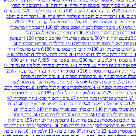
ג'
מסטיק חמוץ בטעם תות שדה 40 יחידות 328 גרם
מסטיק חמוץ
 חלב 320ג'
בד"צ רגוסה קלאסיק 100ג'
הריבו בלוני לבבות 140 גרם
הריבו
100 גרם
דוריטוס רוטב דיפ סלסה חריף עדין 300 גרם
דוריטוס רוטב
וגיית חלבון חמאת בוטנים שוקולד צ'יפס
מארז לקקן ברבי 30 יח' 390
160 גרם
מרשמלו לבבות יאמס כחול לבן 160 גרם
ממתק מרשמלו
ממתק מרשמלו מסולסל
פופין מרשמלו טוויסט אבטיח 120 גרם
פופין
טעים בטעם תותי פרוטי עשירייה 150 גרם
לקקן שרביט הקסמים 24
לארבי מרשמלו לב 180ג'
לארבי מרשמלו פרח 180ג'
הריבו מרשמלו ורוד
טבלת שוקולד דובאי לבן 200 גרם
טבלת שוקולד דובאי חלב 200
גולון דיאג'סטיב תפוז 280ג'
גולון באטר פליי 495ג'
לינדור חלב 600
גוגו בטעם פירות 40 יחידות 330 גרם
ריצ סנדביץ גליל בטעם גבינה 91
ריות סודה בצורת טטריס 216 גרם
סוכריות סודה בצורת כלי עבודה 216
לו חטיפי העמק 30 גרם
ממרח תמרים 450 גרם קליית גת
שקית
תות שלם מיובש מאצ'ה 60ג'
מארז ממתקים שקית הפתעה טסה
ג'מבו
קרם גבינת שמנת 453 גרם
פילסברי ציפוי קרמל מלוח 453ג'
פילסברי קרם
קינדר מיקס 375ג'
הריבו לשון תוססת ל. ג'לטין 185ג'
מסטיק מנטוס תות
ם
ריצ סנדביץ גבינה מלוחה 67 גרם
אוראו קופסא עוגת יומולדת 97
פופפולי פופקורן 240 גרם צדר חלפיניו
פופפולי פופקורן 240 גרם
פופפולי פופקורן 240 גרם מלח ים
פופפולי פופקורן 240 גרם מלח ים
פופפולי פופקורן 240 גרם חמאה
פופפולי פופקורן 240 גרם קינמון
ות סבתא מסטיק בטעם פירות 11 גרם
לקקן ג'ל לב תות 156 גרם
לקקן
מארז לקקן בטעם גלידת תות 200 גרם
לקקן ברבי 13 גרם
מייק
פלסטיק טבעי 22 ס"מ
צלחת "8 שנה טובה - 10 יח'
צלחת "10 שנה טובה