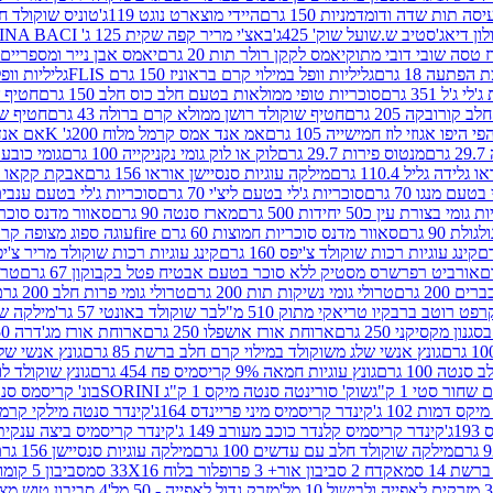
ה תות שדה ודומדמניות 150 גרם
היידי מוצארט נוגט 119ג'
טוניס שוקולד חלב 
לון דיאג'סטיב ש.שועל שוק' 425ג'
באצ'י מריר קפה שקית 125 ג' PERUGINA BACI
 טסה שובי דובי מתוק
יאמס לקקן רולר תות 20 גרם
יאמס אבן נייר ומספריים 18 גרם
 הפתעה 18 גרם
גליליות וופל במילוי קרם בראוניז 150 גרם FLIS
גליליות וופל במי
ג'ל 351 גרם
סוכריות טופי ממולאות בטעם חלב כוס חלב 150 גרם
חטיף שו
קורובקה 205 גרם
חטיף שוקולד רושן ממולא קרם ברולה 43 גרם
חטיף שוק
 היפו אגוזי לוז חמישייה 105 גרם
אמ אנד אמס קרמל מלוח 200ג' K
אם אנד א
ם
מנטוס פירות 29.7 גרם
לוק או לוק גומי נקניקייה 100 גרם
גומי כובע כחול
 גלידה גליל 110.4 גרם
מילקה עוגיות סנסיישן אוראו 156 גרם
אבקת קקאו 400 גרם
טעם מנגו 70 גרם
סוכריות ג'לי בטעם ליצ'י 70 גרם
סוכריות ג'לי בטעם ענבים 70 ג
ומי בצורת עין כ50 יחידות 500 גרם
מארז סנטה 90 גרם
סאוור מדנס סוכריות
 90 גרם
סאוור מדנס סוכריות חמוצות 60 גרם fire
עוגה ספוג מצופה קרם וניל 
קינג עוגיות רכות שוקולד צ'יפס 160 גרם
קינג עוגיות רכות שוקולד מריר צ'יפס 160 
אורביט רפרשרס מסטיק ללא סוכר בטעם אבטיח פטל בקבוקון 67 גרם
טרולי
 200 גרם
טרולי גומי נשיקות תות 200 גרם
טרולי גומי פרות חלב 200 גרם
רפט רוטב ברבקיו טריאקי מתוק 510 מ"ל
בר שוקולד באונטי 57 גר'
מילקה שוקו
ון מקסיקני 250 גרם
ארוחת אורז אושפלו 250 גרם
ארוחת אורז מג'דרה 250 גרם
גונץ אנשי שלג משוקולד במילוי קרם חלב ברשת 85 גרם
גונץ אנשי שלג
נטה 100 גרם
גונץ עוגיות חמאה 9% קריסמיס פח 454 גרם
גונץ שוקולד לו
שחור סטי 1 ק"ג
שוק' סורינטה סנטה מיקס 1 ק"ג SORINI
בונ' קריסמס סנטה עם פפ
ס דמות 102 ג'
קינדר קריסמיס מיני פריינדס 164ג'
קינדר סנטה מילקי קרמל 110
ג'
קינדר קריסמיס קלנדר כוכב מעורב 149 ג'
קינדר קריסמיס ביצה ענקית בנו
מילקה שוקולד חלב עם עדשים 100 גרם
מילקה עוגיות סנסיישן 156 גרם
ת 14 סמ
אקדח 2 סביבון אור+ 3 פרופלור בלוח 33X16 סמ
סביבון 5 קומות בלוח 17X12 סמ
מזרק גדול לאפייה - 50 מל'
4 סביבון טוש מצייר בלוח 29X10 סמ