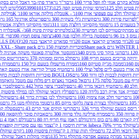
בקרם אגוזי לוז וופל פריך 100 גרם
ד"ר גרארד פתי-בר דאבל קרם בסקוויט 
פטיט חלב 125ג'
מרסי שקית פטיט קפה 125ג'
5053990101573
לינדט לינדור
וקולד חלב עם פצפוצי אורז 100ג' - K
טבלת מילקה אוראו 100ג' K
מילקה לוט
פרוטיז פירות 300 גרם
קשיות ג'לי בשקית 300 גרם
פרינגלס אורגינל 165 גרם
עמים 15 גרם
גומי מקסיקני דולצ'ה מנגו 311ג'
גומי מקסיקני דולצ'ה אבטיח 311ג
ש ממתקים
טוויקס לבן חמישייה 230ג'
מלטיזרס שקית פינוק 68ג'- K
טובלרון חלב 35ג
 96 גרם
פסטה ברילה חלבון פנה 400ג'
צ'ופה צופס חמוץ 90ג'
פרי FREE חטיף מלון קראנצ'י 20 גרם
2ג'
ווי סמארט קראנצי אננס 20ג'
ווי סמארט קראנצי בננה 20ג'
SKILLS DUO סוכריות על מקל בטעמי תפו
סוכריות חמוצות 150 גרם SOUR MADNESS XXL - Share pack
דגני בוקר סיני מיניס 340ג'
מונסטר אולטרה פאנטזי משקה אנרגיה ללא סוכר
וקה פריכים בטעם חריף 108 גרם
חלב מרוכז וממותק 370 גרם
דוריטוס מקסיק
1ג'
ממבה מג'יק סטיקס 160ג'
ממרח מרשמלו בטעם וניל 150 גרם
ממרח מרש
ורז בטעם ליים פלפל וצילי 100 גרם
חטיף סטייל קוריאה אורז בטעם קארבונרה 
BOULOS סוכריות דחוסות לבבות כחול לבן 500 גרם
 עם מטבל סלסה 175 גרם
אל סאבור נאצ'וס דיפ מלוח עם מטבל גוואקמולי 175 ג
40 גרם
חטיף דובאי מריר 40 גרם
פילסברי ציפוי כחול 442 גרם
פילסברי ציפו
מייק אנד אייק רכב גלידה 120 גרם
פרלין דובאי שוקולד לבן במילוי פיסטוק וקדאיף
ריטר חלב אגוז צימוק 100 גרם
שוקולד לבן בצורת כדור 44 גרם
שוקולד ח
ם
שוקולד בצורת פיצה גלקסי מיקס 85 גרם
גומי מתקלף מנגו 75 גרם
גו
ריסס בטעם שוקולד מריר 326 גרם
הרשי קוקיס אנד קרים 43 גרם
נסטלה קורנ
ה 350 גרם
ממרח פרלינה גולד פרווה 300 גרם
אבקת סוכר להקפאה 300 גרם
80 גרם כוס ורוד
נודלס ראמן עוף חריף רוז 80 גרם
נודלס ראמן 4 גבינות 80 גרם
שוקולד מריר 70% lubeca אריזת חיסכון 1 ק"ג
צמר גפן עם סוכריות קופצות ענב
 דובאי חלב 72 גרם
מילוי תות שדה 1 ק"ג
מחית פיסטוק 100 ג'
קרם שוקולד לשמר
טרנד ממתק בטעם אפרסק מתקלף גדול 135ג'
פוקי מקלות דאבל שוקולד 47 גרם