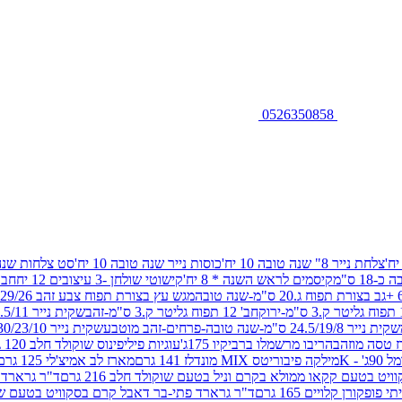
0526350858
צלחת נייר 8" שנה טובה 10 יח'
כוסות נייר שנה טובה 10 יח'
סט צלחות שנה טובה ל
1 ס"מ
קיסמים לראש השנה * 8 יח'
קישוטי שולחן -3 עיצובים 12 יח
חבק 
מגש עץ בצורת תפוח צבע זהב 29/26 ס"מ
חב' 12 תפוח גליטר ק.3 ס"מ-זהב
שקית נייר 38.5/31.5/11 ס"מ-שנה טובה-רימונים-זהב מוטבע
שקית נייר 24.5/19/8 ס"מ-שנה טובה-פרחים-זהב מוטבע
שקית נייר 30/23/10 ס"מ-שנה טובה-פרחים-זהב מוטבע
 טסה מוזהב
הריבו מרשמלו ברביקיו 175ג'
עוגיות פיליפינוס שוקולד חלב 120 גרם
- K
מילקה פיבוריטס MIX מונדלז 141 גרם
מארז לב אמיצ'לי 125 גרם
ט בטעם קקאו ממולא בקרם וניל בטעם שוקולד חלב 216 גרם
ורן קלויים 165 גרם
ד"ר גרארד פתי-בר דאבל קרם בסקוויט בטעם שוקו מ