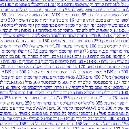
גומי נודלס ענקי 120ג'
מרשמלו פאסט פוד 100ג'
טר
ן טבעוני בטעם פיסטוק שוקולד 55 גרם
פרוטאין פרו-חטיף חלבון טבעוני בטעם 
יגלה מצופה שוקולד לבן 55 גרם כרמית MIX
בייגלה מצופה שוקולד חלב 55 גרם כרמית MIX
טופי כדורים בטעם תותי פרוטי 16 גרם
בונ' פח דמות סנטה השומר 350 גרם SORINI
קס צבעים
שק' קונפטי פי.וי.סי-כד שמן מיקס צבעים
ממתק גומי מתקלף מיקס 60 גרם
סט 12 קישוטי שולחן לחנוכה -כחול/זהב מיטאלי
חב' 10 כוסות נייר-חנוכה שמח כחול/זהב מיטאלי
ס"מ -חנוכה שמח כחול/זהב מיטאלי
סט 12 קישוטי שולחן לחנוכה -צבעוני
ות וופלים לימון 250 גרם
סנטה וורלד איש שלג 150 גרם
סנטה וורלד סנטה,איש ש
קריסמס בכוס 108 גרם
היידי פינגווין 70ג'
היידי איש שלג 70ג'
היידי איש שלג 50
דר סורפריז סנטה בנים 75ג'
פררו קריסמס רושר כוכב 37.5 ג'
דופלו קריסמיס איש
רטון עם ממתקים 170 גרם VOBRO
בונ' ירוקה בצורת עץ עם ממתקים 170 גרם OBRO
רם VOBRO
בונ' בית קריסמס מקרטון עם ממתקים 200 גרם VOBRO
10 סביבון פ
מקל סבא בטעם מנטה 170 גרם
אירופה סוכריות מקל סבא בטעם תות 170 גרם
ABK מארז ממתקים לקריסמיס ידית אדומה מס' 2 300 גרם
ABK מארז מתנה פעמון לקריסמיס מס' 1 200 גרם
ABK מארז ממתקים גדול לקריסמיס דגם תיק מס' 4 500 גרם
1 גרם
מונסטר אולטרה תות 500 מ"ל
מונסטר 500 מ"ל ROSSI
גומי לעי
אמ אנד אמס כחול קריספי 107ג'
פררו רושר קריסמיס עץ אשוח 150ג'
טרולי גומי ממולא תות 75 גרם
טרולי גומי זחלים 150 גרם
טרולי מרשמלו ב
ו 75 גרם
ד"ר פפר וניל מוקצף 355 מ"ל
ד"ר פפר בטעם אוכמניות 355 מ"ל
 פפר אורגינל 355 מ"ל
קלוגס קורנפלקס דגני בוקר תירס 250 גרם
גונץ שוקולד 
שקית 200 גרם WAWI
סנטה קלנדר 50 גרם WAWI
סנטה בודד עם כובע 80 גרם WAWI
עט בטעם פטל 15 גרם
גוסי ממתק ג'ל בצורת עט בטעם אבטיח 15 גרם
גוס
ובאי 200 גרם
גוסי ג'ל בקבוק חמוץ 20 גרם
גוסי ג'ל סמיילי 20 גרם
מארז 6 יח' תיבת אוצר פלסטיק
פרינגלס הכל בייגל 158 גרם
פרינגלס שמנת בצל צדר 158 גרם
פרינגלס מ
גרם
אוראו מארז וניל 12 יח' 441.6 גרם
אוראו מארז גלידה 12 יח' 331.2 גרם