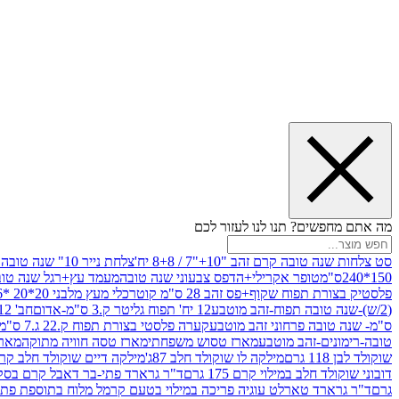
מה אתם מחפשים? תנו לנו לעזור לכם
סט צלחות שנה טובה קרם זהב "10+"7 / 8+8 יח'
צלחת נייר 10" שנה טובה יח'
150*240ס"מ
טופר אקרילי+הדפס צבעוני שנה טובה
מעמד עץ+רגל שנה טובה כ-8
פלסטיק בצורת תפוח שקוף+פס זהב 28 ס"מ קוטר
כלי מעץ מלבני 20*20 *6 +גב בצורת תפוח ג.20 ס"מ-שנה טובה
(2/ש)-שנה טובה תפוח-זהב מוטבע
12 יח' תפוח גליטר ק.3 ס"מ-אדום
חב' 12 תפוח גליטר ק.3 ס"מ-ירוק
ס"מ- שנה טובה פרחוני זהב מוטבע
קערה פלסטי בצורת תפוח ק.22 ג.7 ס"מ
טובה-רימונים-זהב מוטבע
מארז טסוש משפחתי
מארז טסה חוויה מתוקה
מארז
שוקולד לבן 118 גרם
מילקה לו שוקולד חלב 87ג'
מילקה דיים שוקולד חלב קרמל 90ג' 
דובוני שוקולד חלב במילוי קרם 175 גרם
ד"ר גרארד פתי-בר דאבל קרם בסקווי
גרם
ד"ר גרארד טארלט עוגיה פריכה במילוי בטעם קרמל מלוח בתוספת פתיתי פופק