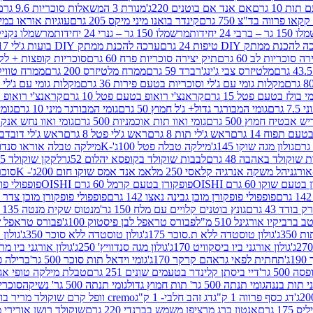
ת 10 גרם
אם אנד אם בוטנים 220ג'
מנורת 3 המשאלות סוכריות 9.6 גרם
קינדר בואנו מיני מיקס 205 גרם
עוגיות אוראו במילוי 
– ברבי 24 יחידות
מרשמלו 150 גר – גנרי 24 יחידות
מרשמלו נקניקייה 0
להכנת ממתק DIY טיפות 24 גרם
ערכה להכנת ממתק DIY בועות ג'לי 17 גרם
 סוכריות לב 60 גרם
תיק יצירה סוכריות פרח 60 גרם
סוכריות קופצות + לקקן - 
מלטיזרס צבי ג'ינג'רברד 59 גרם
ממרח מלטיזרס 200 גרם
ממרח טוויקס 200
מקלות גומי עם ג'לי וסוכריות בטעם פירות 36 גרם
מקלות גומי עם ג'לי וס
י בולז בטעם פטל 15 גרם
קראנצ'י רואופ בטעם פטל 10 גרם
קראנצ'י רואופ בטע
גרם
גומי המבורגר גדול+ ג'ל חמוץ 50 גרם
גומי המבורגר מיני 10 גרם
גומי
ש אבטיח חמוץ 500 גרם
גומי ואוו תות אוכמניות 500 גרם
גומי ואוו נחש אנקונדה 0
 תפוח 14 גרם
ראש ג'לי תות 8 גרם
ראש ג'לי פטל 8 גרם
ראש ג'לי דובדבן 8 גר
גולון מגה שוקו 145ג'
מילקה טבלה פטל 100ג'-K
מילקה טבלה אוראו סנדוויץ' 92ג
שוקולד באהבה 48 גרם
לבבות שוקולד בקופסא יהלום 52גר
לקקן שוקולד 25 גרם I LOVE YOU
הל משקה אנרגיה קלאסי 250 מל
אמ אנד אמס שוקו חום 200ג'- K
סוכריות 
עם שוקו 60 גרם OISHI
פופקורן בטעם קרמל 60 גרם OISHI
פופפולי פופקו
פופפולי פופקורן מוכן גבינה נאצו 142 גרם
פופפולי פופקורן מוכן צדר לבן 142
ודד 43 גרם
גונץ בוטנים קלויים עם מלח 150 גר'
מנטוס שקית מנטה 135 גרם
רביקיו אורגינל 510 מ"ל
פבורס טראפל לבן פיסטוק 100ג'
פבורס טראפל שוקו 
35ג'
גולון טוסטדה ללא ת.סוכר 175ג'
גולון טוסטדה ללא סוכר 350ג'
גולון א
גולון אורגני ביו ביסקוויט 170ג'
גולון מגה סנדוויץ' 250ג'
גולון אורגני ביו מריה 50
'
תחתית לפאי גראהם קרקר 170ג'
גומי וידאל תות סוכר 500 גר'
ברילה פסט
50 גר'
דיי ביסתן קלינדר בטעמים שונים 251 גרם
טבלת מילקה טופי אגוזים 00
גומי תנתה 500 גר' תות חמוץ גדול
גומי תנתה 500 גר' נשיקה
סוכרי
דג כסף פרווה 1 ק"ג
דג זהב חלבי- 1 ק"ג
cremo וופל קרם שוקולד מריר בודד
1 גרם
אנטון ברג מרציפן משמש בברנדי 220 גרם
שוקולד רושן אורירי מריר 