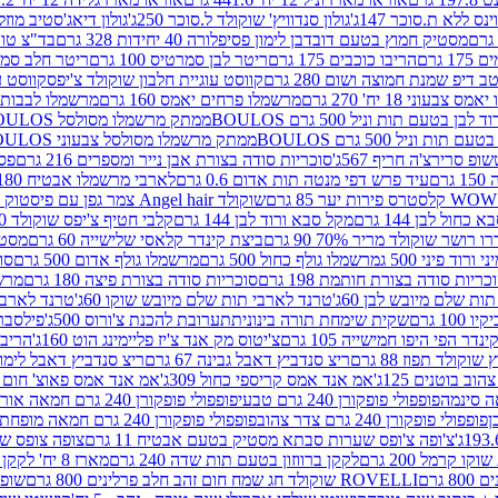
ינס ללא ת.סוכר 147ג'
גולון סנדוויץ' שוקולד ל.סוכר 250ג'
גולון דיאג'סטיב מוזלי 365
מסטיק חמוץ בטעם דובדבן לימון פסיפלורה 40 יחידות 328 גרם
בד"צ טורינו
 גרם
הריבו כוכבים 175 גרם
ריטר לבן סמרטיס 100 גרם
ריטר חלב סמרטיס 
 דיפ שמנת חמוצה ושום 280 גרם
קווסט עוגיית חלבון שוקולד צ'יפס
קווסט ע
וני 18 יח' 270 גרם
מרשמלו פרחים יאמס 160 גרם
מרשמלו לבבות יאמס 
טעם תות וניל 500 גרם BOULOS
ממתק מרשמלו מסולסל BOULOSתכלת לבן בטעם תות וניל 500 גרם
וניל 500 גרם BOULOS
ממתק מרשמלו מסולסל צבעוני BOULOSבטעם תות וניל 500 גרם
ופ סרירצ'ה חריף 567ג'
סוכריות סודה בצורת אבן נייר ומספרים 216 גרם
פס 
ם
עיד פרש דפי מנטה תות אדום 0.6 גרם
לארבי מרשמלו אבטיח 180ג'
לסטרס פירות יער 85 גרם
שוקולד Angel hair צמר גפן עם פיסטוק 150 גרם
כחול לבן 144 גרם
מקל סבא ורוד לבן 144 גרם
קלבי חטיף צ'יפס שוקולד 40 גרם
ושר שוקולד מריר 70% 90 גרם
ביצת קינדר קלאסי שלישייה 60 גרם
מסטיק א
ורוד פיני 500 ג
מרשמלו גולף כחול 500 גרם
מרשמלו גולף אדום 500 גרם
סוכ
כריות סודה בצורת חותמת 198 גרם
סוכריות סודה בצורת פיצה 180 גרם
מרשמ
ת שלם מיובש לבן 60ג'
טרנד לארבי תות שלם מיובש שוקו 60ג'
טרנד לארבי 
1 גרם
שקית שימחת תורה בינונית
תערובת להכנת צ'ורוס 500ג'
פילסברי 
ינדר הפי היפו חמישייה 105 גרם
צ'יטוס מק אנד צ'יז פליימינג הוט 160ג'
הריבו 
קולד תפוז 88 גרם
ריצ סנדביץ דאבל גבינה 67 גרם
ריצ סנדביץ דאבל לימון 67 גר
ב בוטנים 125ג'
אמ אנד אמס קריספי כחול 309ג'
אמ אנד אמס פאוצ' חום 125ג'- K
פופפולי פופקורן 240 גרם טבעי
פופפולי פופקורן 240 גרם חמאה אורגני
פופפולי פופקורן 240 גרם צדר צהוב
פופפולי פופקורן 240 גרם חמאה מופחת שומן
צ'ופה צ'ופס שערות סבתא מסטיק בטעם אבטיח 11 גרם
צופה צופס שער
 קרמל 200 גרם
לקקן ברווזון בטעם תות שדה 240 גרם
מארז 8 יח' לקקן ברבי 80 גרם
ROVELLI שוקולד חג שמח חום זהב חלב פרלינים 800 גרם
שופר 