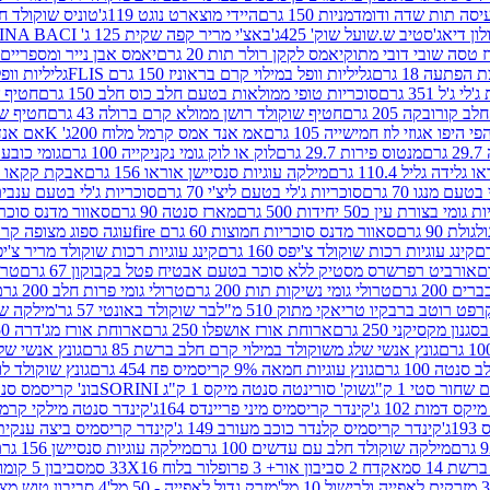
ה תות שדה ודומדמניות 150 גרם
היידי מוצארט נוגט 119ג'
טוניס שוקולד חלב 
לון דיאג'סטיב ש.שועל שוק' 425ג'
באצ'י מריר קפה שקית 125 ג' PERUGINA BACI
 טסה שובי דובי מתוק
יאמס לקקן רולר תות 20 גרם
יאמס אבן נייר ומספריים 18 גרם
 הפתעה 18 גרם
גליליות וופל במילוי קרם בראוניז 150 גרם FLIS
גליליות וופל במי
ג'ל 351 גרם
סוכריות טופי ממולאות בטעם חלב כוס חלב 150 גרם
חטיף שו
קורובקה 205 גרם
חטיף שוקולד רושן ממולא קרם ברולה 43 גרם
חטיף שוק
 היפו אגוזי לוז חמישייה 105 גרם
אמ אנד אמס קרמל מלוח 200ג' K
אם אנד א
ם
מנטוס פירות 29.7 גרם
לוק או לוק גומי נקניקייה 100 גרם
גומי כובע כחול
 גלידה גליל 110.4 גרם
מילקה עוגיות סנסיישן אוראו 156 גרם
אבקת קקאו 400 גרם
טעם מנגו 70 גרם
סוכריות ג'לי בטעם ליצ'י 70 גרם
סוכריות ג'לי בטעם ענבים 70 ג
ומי בצורת עין כ50 יחידות 500 גרם
מארז סנטה 90 גרם
סאוור מדנס סוכריות
 90 גרם
סאוור מדנס סוכריות חמוצות 60 גרם fire
עוגה ספוג מצופה קרם וניל 
קינג עוגיות רכות שוקולד צ'יפס 160 גרם
קינג עוגיות רכות שוקולד מריר צ'יפס 160 
אורביט רפרשרס מסטיק ללא סוכר בטעם אבטיח פטל בקבוקון 67 גרם
טרולי
 200 גרם
טרולי גומי נשיקות תות 200 גרם
טרולי גומי פרות חלב 200 גרם
רפט רוטב ברבקיו טריאקי מתוק 510 מ"ל
בר שוקולד באונטי 57 גר'
מילקה שוקו
ון מקסיקני 250 גרם
ארוחת אורז אושפלו 250 גרם
ארוחת אורז מג'דרה 250 גרם
גונץ אנשי שלג משוקולד במילוי קרם חלב ברשת 85 גרם
גונץ אנשי שלג
נטה 100 גרם
גונץ עוגיות חמאה 9% קריסמיס פח 454 גרם
גונץ שוקולד לו
שחור סטי 1 ק"ג
שוק' סורינטה סנטה מיקס 1 ק"ג SORINI
בונ' קריסמס סנטה עם פפ
ס דמות 102 ג'
קינדר קריסמיס מיני פריינדס 164ג'
קינדר סנטה מילקי קרמל 110
ג'
קינדר קריסמיס קלנדר כוכב מעורב 149 ג'
קינדר קריסמיס ביצה ענקית בנו
מילקה שוקולד חלב עם עדשים 100 גרם
מילקה עוגיות סנסיישן 156 גרם
ת 14 סמ
אקדח 2 סביבון אור+ 3 פרופלור בלוח 33X16 סמ
סביבון 5 קומות בלוח 17X12 סמ
מזרק גדול לאפייה - 50 מל'
4 סביבון טוש מצייר בלוח 29X10 סמ