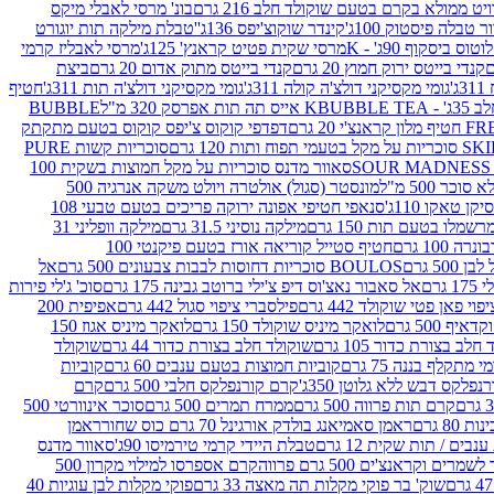
ממולא בקרם בטעם שוקולד חלב 216 גרם
בונ' מרסי לאבלי מיקס
 טבלה פיסטוק 100ג'
קינדר שוקוצ'יפס 136ג'
'טבלת מילקה תות יוגורט
וס ביסקוף 90ג' - K
מרסי שקית פטיט קראנץ' 125ג'
מרסי לאבליז קרמי
קנדי בייטס ירוק חמוץ 20 גרם
קנדי בייטס מתוק אדום 20 גרם
ביצת
'
גומי מקסיקני דולצ'ה קולה 311ג'
גומי מקסיקני דולצ'ה תות 311ג'
חטיף
' - K
BUBBLE TEA אייס תה תות אפרסק 320 מ"ל
BUBBLE
דפדפי קוקוס צ'יפס קוקוס בטעם מתקתק
ח ותות 120 גרם
סוכריות קשות PURE
סאוור מדנס סוכריות על מקל חמוצות בשקית 100
 500 מ"ל
מונסטר (סגול) אולטרה ויולט משקה אנרגיה 500
ן טאקו 110ג'
סנאפי חטיפי אפונה ירוקה פריכים בטעם טבעי 108
מלו בטעם תות 150 גרם
מילקה נוסיני 31.5 גרם
מילקה וופליני 31
100 גרם
חטיף סטייל קוריאה אורז בטעם פיקנטי 100
BOULOS סוכריות דחוסות לבבות צבעונים 500 גרם
אל
רם
אל סאבור נאצ'וס דיפ צ'ילי ברוטב גבינה 175 גרם
סוכ' ג'לי פירות
י פאן פטי שוקולד 442 גרם
פילסברי ציפוי סגול 442 גרם
אפיפית 200
 500 גרם
לואקר מיניס שוקולד 150 גרם
לואקר מיניס אגוז 150
לב בצורת כדור 105 גרם
שוקולד חלב בצורת כדור 44 גרם
שוקולד
מי מתקלף בננה 75 גרם
קוביות חמוצות בטעם ענבים 60 גרם
קוביות
פלקס דבש ללא גלוטן 350ג'
קרם קורנפלקס חלבי 500 גרם
קרם
קרם תות פרווה 500 גרם
ממרח תמרים 500 גרם
סוכר אינוורטי 500
ראמן סאמיאנג בולדק אורגינל 70 גרם כוס שחור
ראמן
ים / תות שקית 12 גרם
טבלת היידי קרמי טירמיסו 90ג'
סאוור מדנס
ים וקראנצ'ים 500 גרם פרווה
קרם אספרסו למילוי מקרון 500
שוק' בר פוקי מקלות תה מאצה 33 גרם
פוקי מקלות לבן עוגיות 40