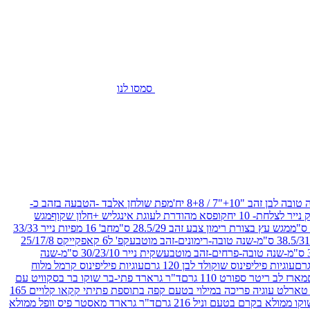
סמסו לנו
בן זהב "10+"7 / 8+8 יח'
מפת שולחן אלבד -הטבעה בזהב כ-
נייר לצלחת- 10 יח
קופסא מהודרת לעוגת אינגליש +חלון שקוף
מגש
מגש עץ בצורת רימון צבע זהב 28.5/29 ס"מ
חב' 16 מפיות נייר 33/33
קפ' ל6 קאפקייקס 25/17/8
שקית נייר 30/23/10 ס"מ-שנה
עוגיות פיליפינוס שוקולד לבן 120 גרם
עוגיות פיליפינוס קרמל מלוח
מארז לב ריטר ספורט 110 גרם
ד"ר גרארד פתי-בר שוקו בר בסקוויט עם
ד"ר גרארד טארלט עוגיה פריכה במילוי בטעם קפה בתוספת פתיתי קקאו קלויים 165
מולא בקרם בטעם וניל 216 גרם
ד"ר גרארד מאסטר פיס וופל ממולא