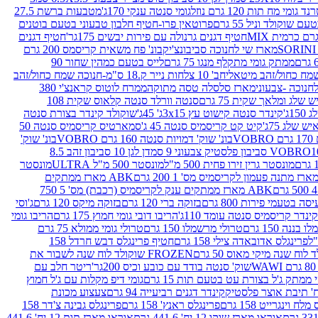
נד גומי מח תות 120 גרם נוזל
גומי סנטה ענקי 170ג'
מטבעות ברשת 27.5
שוקולד וניל 55 גרם
פרוטאין פרו-חטיף חלבון טבעוני בטעם בוטנים
חטיף דגנים גרנולה עם פירות יבשים 175גר'
חטיף דגנים
מארז שי לחנוכה סביבונצ'יק
בונ' פח משאית קריסמס 200 גרם
ממתק גומי מתקלף מנגו 75 גרם
לייס בטעם כמהין שחור 90
חב' 10 צלחות נייר ק.18 ס"מ-חנוכה שמח כחול/זהב
מארז סלסלה טסה מתוקה
ממרח לוטוס קראנצ'י 380
לג ומלאך שקית 75 גרם
סנטה וורלד סנטה קלאוס שקית 108
1ג'
קינדר סנטה קישוט עץ 3x15ג' 45ג'
שוקולד קינדר בצורת סנטה
 שלג 75ג'
קיט קט קריסמיס סנטה 45 ג'
סמארטיס קריסמיס סנטה 50
V
בונ' שוק' דמויות סנטה 160 גרם VOBRO
בונ' שוק'
לסטיק צבעוני 9 סמ
דן לגן 10 סביבון זהב 8.5
מונסטר גרין זירו פחית 500 מ"ל
מונסטר 500 מ"ל ULTRA
מונסטר
ABK מארז ממתקים
ABK מארז ממתקים ענק לקריסמיס (רכבת) מס' 5 750
סה בטעמי פירות 800 גרם
בזוקה ברי 120 גרם
בזוקה מיקס 120 גרם
ג'וסי
קינדר קריסמיס סנטה עומד 110ג'
הריבו דובי גומי חמוץ 175 גרם
הריבו גומי
ננה 150 גרם
טרולי מרשמלו 150 גרם
טרולי גומי ממולא 75 גרם
פרינגלס אדובאדה צילי 158 גרם
חטיף פרינגלס דבש חרדל 158
לוח שנה מיקי מאוס 50 גרם
FROZEN שוקולד לוח שנה לשבור את
שוק' סנטה בודד עם כובע וכיס 200גר'
ריטר חלב עם
י ממתק ג'ל בצורת עט בטעם תות 15 גרם
גומי דיפ מקלות עם ג'ל חמוץ
קינדר דגנים רביעייה 94 גרם
צעצוע מכונת
לח וינגרייט 158 גרם
פרינגלס ראנץ' 158 גרם
פרינגלס גבינה צ'דר 158
אוראו מארז שוקו 12 יח' 441.6 גרם
אוראו מארז תות 12 יח' 441.6