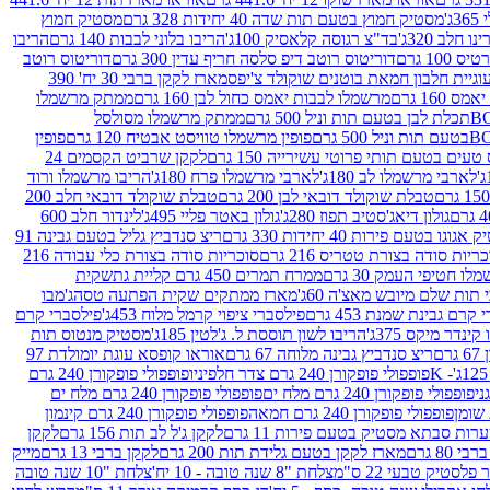
ג'
מסטיק חמוץ בטעם תות שדה 40 יחידות 328 גרם
מסטיק חמוץ
 חלב 320ג'
בד"צ רגוסה קלאסיק 100ג'
הריבו בלוני לבבות 140 גרם
הריבו
100 גרם
דוריטוס רוטב דיפ סלסה חריף עדין 300 גרם
דוריטוס רוטב
וגיית חלבון חמאת בוטנים שוקולד צ'יפס
מארז לקקן ברבי 30 יח' 390
160 גרם
מרשמלו לבבות יאמס כחול לבן 160 גרם
ממתק מרשמלו
ממתק מרשמלו מסולסל
פופין מרשמלו טוויסט אבטיח 120 גרם
פופין
טעים בטעם תותי פרוטי עשירייה 150 גרם
לקקן שרביט הקסמים 24
לארבי מרשמלו לב 180ג'
לארבי מרשמלו פרח 180ג'
הריבו מרשמלו ורוד
טבלת שוקולד דובאי לבן 200 גרם
טבלת שוקולד דובאי חלב 200
גולון דיאג'סטיב תפוז 280ג'
גולון באטר פליי 495ג'
לינדור חלב 600
גוגו בטעם פירות 40 יחידות 330 גרם
ריצ סנדביץ גליל בטעם גבינה 91
ריות סודה בצורת טטריס 216 גרם
סוכריות סודה בצורת כלי עבודה 216
לו חטיפי העמק 30 גרם
ממרח תמרים 450 גרם קליית גת
שקית
תות שלם מיובש מאצ'ה 60ג'
מארז ממתקים שקית הפתעה טסה
ג'מבו
קרם גבינת שמנת 453 גרם
פילסברי ציפוי קרמל מלוח 453ג'
פילסברי קרם
קינדר מיקס 375ג'
הריבו לשון תוססת ל. ג'לטין 185ג'
מסטיק מנטוס תות
ם
ריצ סנדביץ גבינה מלוחה 67 גרם
אוראו קופסא עוגת יומולדת 97
פופפולי פופקורן 240 גרם צדר חלפיניו
פופפולי פופקורן 240 גרם
פופפולי פופקורן 240 גרם מלח ים
פופפולי פופקורן 240 גרם מלח ים
פופפולי פופקורן 240 גרם חמאה
פופפולי פופקורן 240 גרם קינמון
ות סבתא מסטיק בטעם פירות 11 גרם
לקקן ג'ל לב תות 156 גרם
לקקן
מארז לקקן בטעם גלידת תות 200 גרם
לקקן ברבי 13 גרם
מייק
פלסטיק טבעי 22 ס"מ
צלחת "8 שנה טובה - 10 יח'
צלחת "10 שנה טובה