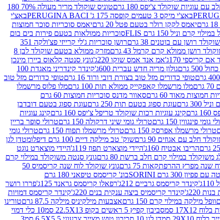
עם עוגיות שוקולד צ'יפס 180 גרם
טוניס שוקולד מריר מעולה 70% 180
באצ'י מיקס 3 טעמים קופסה 175 ג' PERUGINA BACI
באצ'י
יאמס לקקן רולר בטעם פטל 20 גרם
יאמס סוכריות סוכר חמוצות
לוי קרם וניל 150 גרם FLIS
סוכריות ממולאות בטעם פירות בים בום
קולד רושן עם בוטנים 38 גרם
רושן סוכריות ג'לי קרייזי פצ'ולקה 351
ולד רושן ממולא קרם קרמל 43 גרם
מזרק ממולא בטעם שוקולד לבן 8
ם קריספי 170ג'
אמ אנד אמס שוקו 220ג'
גונץ סנטה קלאוס ביירן מינכן
 500 גרם
גולון מריה חדש עברית 600ג'
קינדר קינדריני מאגדת 100
טופי כדורים מזל טוב בצורת דובי ורוד 16 גרם
טופי כדורים מזל טוב
רם
מלו מרשמלו קאפקייק ממולא תות 100 גרם
מלו פלוס מרשמלו
 חמוצות מאוד 60 גרם
סאוור מדנס סוכריות חמוצות 60 גרם
300 גרם
עוגת ספוג בטעם תות 250 גרם
עוגת ספוג בטעם דובדבן
גרם
קינג עוגיות רכות שוקולד טריפל צ'יפס 160 גרם
קינג עוגיות
 גומי פינגווין 150 גרם
טרולי גומי שיני דרקולה 150 גרם
טרולי סופר בריין
טרולי מרשמלו אפרסק 150 גרם
טרולי מרשמלו תפוח 150 גרם
טרולי גומי
לד חלב עם אגוזים 90 גרם
שוק' טב מילקה דיים 100 גרם דיפלומט
דן לגן
הריבו אבטיח 160ג'
היידי מוצארט תפוז 119ג'
היידי מוצארט נוגט
 משוקולד במילוי קרם חלב ברשת 80 גרם
גונץ סנטה משוקולד במילוי קרם
ח שנה מפרץ ההרפתקאות 75 גרם
גונץ שוקולד לוח שנה קריסמיס 50
יון 300 גרם SORINI
בונ' קריסמס טיפאני 180 גרם
ג'
קינדר קריסמס גרביים 212ג'
רפאלו קריסמס גראנד 125ג'
פררו רושר
ת 220ג'
קינדר קריסמיס ביצה ענקית בנים 220ג'
קינדר קריסמס דמויות
וופל מילקה במילוי קרם 150 גרם
אצבעות מילקיניס מילקה 87.5 גרם
טורינו
סביבון קפיץ 5 ראשים בקופ 22.5X13 סמ
10 כלי דמוי
דן לגן 10 סביבון טוש מצייר צבעוני 6.5X5.5 סמ
3