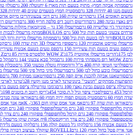
גרם
ממתק אבקה חמוץ- מתוק בטעם תות מארז 6 יח
נוטלה 200 גרם
גולון טוו
בטעם מנגו 40 יחידות 328 גרם
מסטיק חמוץ בטעמים שונים 40 יחידות 328 גרם
נחשים תאומים 154 גרם
הריבו שקית 160 גרם דובי צבעוני
הריבו מיקס אדומים 175
דיפ נאציו גבינה 280 גרם
דוריטוס רוטב דיפ סלסה חריף 300 גרם
דוריטוס רוטב
גרם
קינדר ג'וי שלישייה 60 גרם
מרשמלו 150 גר – סוניק
מארז מקלות מרשמלו יאמס צבע
פרחים צבעוני בטעם תות וניל 500 גרם BOULOS
ממתק מרשמלו לבבות ורוד לבן ב
BOULOSורוד לבן בטעם תות וניל 500 גרם
ממתק מרשמלו כריות ורוד,לבן בטעם תות 
מרשמלו טוויסט אוכמניות 120 גרם
פופין מרשמלו 3D תות שדה 100 גרם
קטש
גרם
פס טעים בטעם תות עשירייה 150 גרם
פס טעים בטעם אבטיח עשירייה 150 גר
לבן 175ג'
הריבו מרשמלו אקזוטיק 175ג'
WOW Z קלסטרס פירות 85 גרם
WOW Z ק
גרם
WOW Z רופ משפחתי פירות 100 גרם
מקל סבא צבעוני 144 גרם
מקל סבא 
גרם
פולרטי חטיפי קרח 400 מ"ל ורוד
ממרח נוטלה טבעוני 350 גרם
טבלת פררו ר
גרם
מרשמלו כובע כחול לבן 500 גרם
מרשמלו מיני כחול פיני 500 ג
מרשמלו מיני 
גרם
סוויטאנגו אבקה להכנת אייס קפה 250 גרם
סוויטאנגו ממתיק 700 גרם
סו
ההפתעות ממתקים "חגשבי" בינוני
טרנד לארבי מנגו וקשיו 28ג'
טרנד לארבי תו
טורטילה צ'יפס בטעם גבינת נאצ'ו 100 גרם
ג'מבו טורטילה צ'יפס בטעם ברביקיו 00
קרמל 453 גרם
פילסברי ציפוי וניל ל.ת.סוכר 454ג'
ריסז רוטב ח.בוטנים 198ג'
ק
שדה חמוץ 60 גרם
מסטיק מנטוס תפוח ירוק חמוץ 60 גרם
אוראו עוגה סנדביץ שו
גרם
אוראו תות שדה 97 גרם
אמ אנד אמס שוקו חום 363ג'- K
אמ אנד אמס צהו
מתוק מלוח
פופפולי פופקורן 240 גרם מרשמלו
פופפולי פופקורן 240 גרם חמאה סינמה
ופלפל
פופפולי פופקורן 240 גרם קרמל מלוח
פופפולי פופקורן 240 גרם צדר לבן
טוסט
פופפולי פופקורן 240 גרם צדר חריף
נסטלה 8יח אבקת שוקו מרשמלו 193.6ג'
ג'ל בטעם אבטיח 156 גרם
לקקן ג'ל בטעם קולה 156 גרם
לקקן בטעם גלידת שוקו
אנד אייק פטל כחול חמוץ 120 גרם
ROVELLI שוקולד בעיצוב דבורה פרלינים 800 גרם