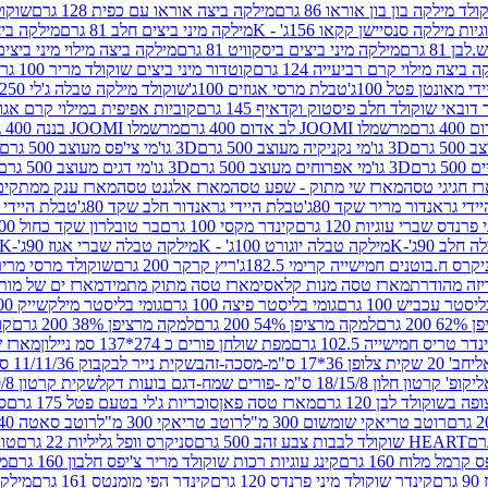
לד מילקה בון בון אוראו 86 גרם
מילקה ביצה אוראו עם כפית 128 גרם
שוקולד
גיות מילקה סנסיישן קקאו 156ג' - K
מילקה מיני ביצים חלב 81 גרם
מילקה ביצים 
 81 גרם
מילקה מיני ביצים ביסקוויט 81 גרם
מילקה ביצה מילוי מיני ביצים 97 גר
 ביצה מילוי קרם רביעייה 124 גרם
קוטדור מיני ביצים שוקולד מריר 100 גרם
די מאונטן פטל 100ג'
טבלת מרסי אגוזים 100ג'
שוקולד מילקה טבלה ג'לי 250 גר'-K
 דובאי שוקולד חלב פיסטוק וקדאיף 145 גרם
קוביות אפיפית במילוי קרם אגוזי לוז
מרשמלו JOOMI לב אדום 400 גרם
מרשמלו JOOMI בננה 400 גרם
3D גו'מי נקניקיה מעוצב 500 גרם
3D גו'מי צי'פס מעוצב 500 גרם
3D גו'מי אפרוחים מעוצב 500 גרם
3D גו'מי דגים מעוצב 500 גרם
ז חגיגי טסה
מארז שי מתוק - שפע טסה
מארז אלגנט טסה
מארז ענק ממתקים
די גראנדור מריר שקד 80ג'
טבלת היידי גראנדור חלב שקד 80ג'
טבלת היידי גר
נדס שברי עוגיות 120 גרם
קינדר מקסי 100 גרם
בר טובלרון שקד כחול 100ג'
לב 90ג'-K
מילקה טבלה יוגורט 100ג' - K
מילקה טבלה שברי אגוז 90ג'-K
קרס ח.בוטנים חמישייה קרימי 182.5ג'
ריץ קרקר 200 גרם
שוקולד מרסי מריר 250 ג
מארז טסה מנות קלאסי
מארז טסה מתוק מתמיד
מארז ים של מות
יסטר עכביש 100 גרם
גומי בליסטר פיצה 100 גרם
גומי בליסטר מילקשייק 100 גרם
2 גרם
למקה מרציפן 54% 200 גרם
למקה מרציפן 38% 200 גרם
קונ
נדר טריס חמישייה 102.5 גרם
מפת שולחן פורים כ 274*137 סמ ניילון
מארז שמי
חב' 20 שקית צלופן 36*17 ס"מ-מסכה-זהב
שקית נייר לבקבוק 11/11/36 ס"מ ס"מ-פורים שמח- דגם ענן
קופ' קרטון חלון 18/15/8 ס"מ -פורים שמח-דגם בועות דקל
שקית קרטון 24.5/19/8 ס"מ-פורים שמח-דגם בועות דקל
שוקולד לבן 120 גרם
מארז טסה פאן
סוכריות ג'לי בטעם פטל 175 גרם
סו
רוטב טריאקי שומשום 300 מ"ל
רוטב טריאקי 300 מ"ל
רוטב סאטה 240 גרם
HEART שוקולד לבבות צבע זהב 500 גרם
סניקרס וופל גליליות 22 גרם
טווי
רמל מלוח 160 גרם
קינג עוגיות רכות שוקולד מריר צ'יפס חלבון 160 גרם
מר
ם
קינדר שוקולד מיני פרנדס 120 גרם
קינדר הפי מומנטס 161 גרם
מילקה ע