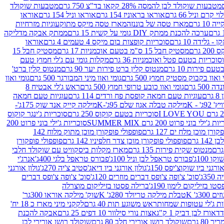
מטבעות שוקולד לבן להמסה 28% קקאו בד"צ 750 גרם
מטבעות שוקולד
קרם וניל 66 גרם
אוראו בראוניז 154 גרם
אוראו וניל 154 גרם
אוראו
1 גרם
מארז טסה של בוננזה
מארז טסה מיקס מתוק
עוגיות מזרחיות
ערכה להכנת ממתק DIY גומי על קשית 15 גרם
ממתק אבקה מדליקה
גלידה 10 גרם
סוכריות קופצות בום מיקס 4 טעמים 4 גרם
אוראו
 גרם
מסטיק חבל 15 ס"מ בטעם אוכמניות 17 גרם
מסטיק חבל 15
וכריות בטעם פטל ואוכמניות 36 גרם
מקלות גומי עם ג'לי חמוץ טעם
ם פירות 10 גרם
מנטוס קלין ברט פירות יער 90 גרם
מנטוס קלין ברט'
 ואוו בקבוק מסטיק חמוץ 500 גרם
גומי ואוו מיני המבורגר 500 גרם
גומי ואוו
50 גרם
גומי ואוו כובע טרופי חמוץ 500 גרם
ראש ג'לי אבטיח 8
ם
עוגיות טעם חמאה קופסת פח ורדים 114 גרם
עוגיות טעם חמאה
' - K
מילקה טבלה אגוז שלם 95ג'-K
מילקה קייק אנד שוק 175ג'-
סוכריות בטעם קוקוס 250 גרם
סוכריות ג'ינגר קוקוס
ג'ילי בוני פרוט 200 גרם SUMMER MIX
סוכריות ג'ילי בוני פרוט 200
רן מוכן מלח ים 127 גרם
פופפולי פופקורן מוכן מתוק מלוח 142
 גרם
פופפולי פופקורן מוכן צדר חלפיניו 142 גרם
פופפולי פופקורן
מנטוס שקית פירות 135 גרם
מארז מקלות ביסקוויט עם שוקולד חלבי
100ג'
פבורס טראפל לבן וניל 100ג'
פבורס טראפל בלגי 400ג'
אנרג'י
ורגני ביו שוקוצ'יפס 150ג'
גולון אורגני ביו דיאג'סטיב צ'יה 270ג'
גולון אורגני
3ג'
סוכ' צ'ופה צ'ופס דברים מוזרים 120ג'
סוכ' צ'ופה צ'ופס דברים
ו בזיליקום לימון 190ג'
ברילה פסטו בזיליקום מוצרלה
3ג' K
טבלת מילקה טריולד 280ג' K
שוק' מילקה אוראו 300גר'
ות ג'לי עטופות שמחות
ראש משוגע תות 40 גרם
לקקני מיני מארז כ 18 יח'
אורז לבן דביק 1 ק"ג
אצות נורי סילוור 10 דפים 25 גרם
אבקה להכנת
80 גרם
שוקולד רושן אורירי חלב 80 גרם
שוקולד רושן אורירי לבן