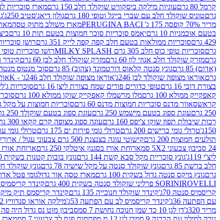
קרמל 80 גרם
עוגיות מילקה ביסקוויט שוקולד חלב 150 גרם
מארז סוכריות לעיס
גרם
טוניס שוקולד חלב עם שברי בייגל וטופי 180 גרם
גולון דיאג'סטיב 250ג'
גו
מריר 70% קופסה 175 ג' PERUGINA BACI
מארז משולב מתוק טסה
מארז
בטעם אוכמניות 10 גרם
יאמס סוכריות סוכר חמוצות בטעם תות 10 גרם
ביצת
429 גרם
סוכריות ממולאות בטעם חלב קפה קפה לייק 351 גרם
רושן סוכריות ג'לי 
גרם
סוכריות טופי כוס חלב 305 גרם MILKY SPLASH
רושו סוכריות טופי חלב 
גרם
מזרק שוקולד חלב אגוזי לוז 60 גרם
מזרק שוקולד חלב לבן 60 גרם
קינדר הפי
(אדום) 85 גרם
גונץ סנטה קלאוס דורטמונד (צהוב) 85 גרם
סוכ' מנטוס מנטה 29.7 גר
גרם
אוראו מצופה שוקולד לבן 246ג'
אוראו מצופה שוקולד חלב 246ג' - K
אוראו
בצורת דובי 16 גרם
טופי כדורים פורים שמח בצורת ליצן 16 גרם
סוכריות ג'לי ב
קאפקייק ממולא 100 גרם
מלו מרשמלו קאפקייק שוקו ממולא 100 גרם
סוכריות ג
קראש
סאוור מדנס סוכריות חמוצות מדנס 60 גרם
סוכריות חמוצות על מקל גולגולת
250 גרם
עוגת ספוג בטעם מישמש 250 גרם
עוגת ספוג בטעם שוקולד 250 גרם
רכות שיבולת תפוז שוקו צ'יפס 160 גרם
עוגה ספוג מצופה קרם קקאו 300 גרם
150ג'
טרולי גומי כרישים 200 גרם
טרולי גומי פירות ים 175 גרם
טרולי גומי עכברים
תולעים חמוצות 200 גרם
קישוטי עוגה בצנצנת 500 גרם צבעוני עגול / ארוך
ק
24 סביבון צבעוני 5X2 סמ
ארוחת אורז בסגנון איטלקי 250 גרם
ארוחת אורז בסגנ
ליצ'י 119ג'
גונץ סוכריית מקל סבא קשת 144 גרם
גונץ בובות קטנות בשקית 100 גרם
חלב ברשת 85 גרם
גונץ שוקולד סנטה על מקל שישיה 78 גרם
גונץ שוקולד חלב ס
גרם
גונץ מיקס סנטה גדול בשקית 100 גרם
מארז טסה אור גדול
גומי פטל אדום 
ROVELLI פרליני שוקולד סנטה בשקית 400 גרם
SORINI
קינדר קריסמיס מיק
קריסמיס סנטה 70ג'
קינדר שוקולד חנוכייה 135 גרם
קינדר קריסמס תיק מיקס 193
עם הפתעה 36ג'
קינדר קריסמיס לב עם הפתעה 53ג'
מילקה אוראו סנדוויץ 92 גרם
מריר 320ג'
דן לגן 10 כד שמן חנוכה נחושת 7 סמ
סביבון מוט נס גדול היה פה ברש
נורה למילוי עם הברגה 9 סמ
דן לגן 12 מ.מפתחות פנס לד צבעוני 7 סמ
מארז 3 מזרקים לאפייה ולבישול 10 מל'