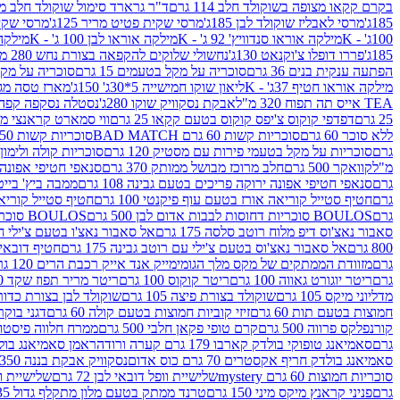
בקרם קקאו מצופה בשוקולד חלב 114 גרם
ד"ר גרארד סימול שוקולד חלב ממולא 
185ג'
מרסי לאבליז שוקולד לבן 185ג'
מרסי שקית פטיט מריר 125ג'
מרסי שקית 
100ג' - K
מילקה אוראו סנדוויץ' 92 ג' - K
מילקה אוראו לבן 100 ג' - K
מילקה ש
185ג'
פררו דופלו צ'וקנאט 130ג'
נחשולי שלוקים להקפאה בצורת נחש 280 מ"ל
הפתעה ענקית בנים 36 גרם
סוכריה על מקל בטעמים 15 גרם
סוכריה על מקל בט
מילקה אוראו חטיף 37ג' - K
ליאון שוקו חמישייה 5*30ג' 150ג'
מארז טסה מג
TEA אייס תה תפוח 320 מ"ל
אבקת נסקוויק שוקו 280ג'
נסטלה נסקפה קפה נמס 3 ב1
25 גרם
דפדפי קוקוס צ'יפס קוקוס בטעם קקאו 25 גרם
ווי סמארט קראנצי מנגו 0
ללא סוכר 60 גרם
סוכריות קשות 60 גרם BAD MATCH
סוכריות קשות WINTER 150 גרם Share pack
גרם
סוכריות על מקל בטעמי פירות עם מסטיק 120 גרם
סוכריות קולה ולימון 120 גרם
מ"ל
קוואקר 500 גרם
חלב מרוכז מבושל ממותק 370 גרם
סנאפי חטיפי אפונה יר
גרם
סנאפי חטיפי אפונה ירוקה פריכים בטעם גבינה 108 גרם
ממבה ביץ' בייטס 60
גרם
חטיף סטייל קוריאה אורז בטעם עוף פיקנטי 100 גרם
חטיף סטייל קוריאה א
גרם
BOULOS סוכריות דחוסות לבבות אדום לבן 500 גרם
BOULOS סוכריות דחוסות לבבות לבן ורוד 500 גרם
סאבור נאצ'וס דיפ מלוח רוטב סלסה 175 גרם
אל סאבור נאצ'ו בטעם צ'ילי חריף
800 גרם
אל סאבור נאצ'וס בטעם צ'ילי עם רוטב גבינה 175 גרם
חטיף דובאי חלב 
גרם
מזוודת הממתקים של מקס מלך הגומי
מייק אנד אייק רכבת הרים 120 גרם
גרם
ריטר יוגורט גאווה 100 גרם
ריטר קוקוס 100 גרם
ריטר מריר תפוז שקד 100 גרם
מדליוני מיקס 105 גרם
שוקולד בצורת פיצה 105 גרם
שוקולד לבן בצורת כדור 105 גר
חמוצות בטעם תות 60 גרם
זיזי קוביות חמוצות בטעם קולה 60 גרם
דגני בוקר 
קורנפלקס פרווה 500 גרם
קרם טופי פקאן חלבי 500 גרם
ממרח חלווה פיסטוק פרוו
גרם
סאמיאנג טופוקי בולדק קארבו 179 גרם קערה ורודה
ראמן סאמיאנג בולדק קארבו 
סאמיאנג בולדק חריף אקסטרים 70 גרם כוס אדום
נסקוויק אבקת בננה 350ג'
סוכריות חמוצות 60 גרם mystery
שלישיית וופל דובאי לבן 72 גרם
שלישיית וופל
גרם
פניני קראנץ מיקס מיני 150 גרם
טרנד ממתק בטעם מלון מתקלף גדול 135ג'