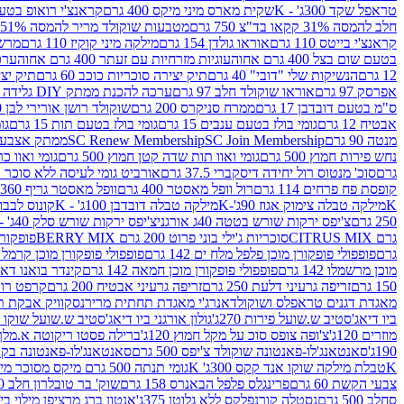
טראפל שקד 300ג' - K
שקית מארס מיני מיקס 400 גרם
קראנצ'י רואופ בטעם תו
חלב להמסה 31% קקאו בד"צ 750 גרם
מטבעות שוקולד מריר להמסה 51% קקאו פרווה בד"צ 750 גרם
קראנצ'י בייטס 110 גרם
אוראו גולדן 154 גרם
מילקה מיני קוקיז 110 גרם
מרשמלו 150 גר 
בטעם שום בצל 400 גרם אחוה
עוגיות מזרחיות עם זעתר 400 גרם אחוה
ערכה 
12 גרם
הנשיקות שלי "דובי" 40 גרם
תיק יצירה סוכריות כוכב 60 גרם
תיק יצירה
אפרסק 97 גרם
אוראו שוקולד חלב 97 גרם
ערכה להכנת ממתק DIY גלידה 43.5 גרם
ס"מ בטעם דובדבן 17 גרם
ממרח סניקרס 200 גרם
שוקולד רושן אורירי לבן 80 גרם
אבטיח 12 גרם
גומי בולז בטעם ענבים 15 גרם
גומי בולז בטעם תות 15 גרם
גומ
מנטה 90 גרם
SC Join Membership
SC Renew Membership
ממתק אצבעוני 7.5 
נחש פירות חמוץ 500 גרם
גומי ואוו תות שדה קטן חמוץ 500 גרם
גומי ואוו כרי
גרם
סוכ' מנטוס רול יחידה דיסקברי 37.5 גרם
אורביט גומי לעיסה ללא סוכר בטעם
קופסת פח פרחים 114 גרם
רול וופל מאסטר 400 גרם
וופל מאסטר גריף 360 גרם
K
מילקה טבלה צימוק אגוז 90ג'-K
מילקה טבלה דובדבן 100ג' - K
קונוס לבבות 
250 גרם
צ'יפס ירקות שורש בטטה 40ג אורגני
צ'יפס ירקות שורש סלק 40ג' -אורגני
גרם CITRUS MIX
סוכריות ג'ילי בוני פרוט 200 גרם BERRY MIX
פופקורן בט
גרם
פופפולי פופקורן מוכן פלפל מלח ים 142 גרם
פופפולי פופקורן מוכן קרמל 142 גרם
מוכן מרשמלו 142 גרם
פופפולי פופקורן מוכן חמאה 142 גרם
קינדר בואנו דארק ב
150 גרם
זריפה גרעיני דלעת 250 גרם
זריפה גרעיני אבטיח 200 גרם
קרפט רוטב ב
מאגדת דגנים טראפלס ושוקולד
אנרג'י מאגדת תחתית מריר
נסקוויק אבקת תות 0
ביו דיאג'סטיב ש.שועל פירות 270ג'
גולון אורגני ביו דיאג'סטיב ש.שועל שוקו 270ג'
מוזרים 120ג'
צ'ופה צופס סוכ על מקל חמוץ 120ג'
ברילה פסטו ריקוטה א.מלך 190ג
190ג'
סאנטאנג'לו-פאנטונה שוקולד צ'יפס 500 גרם
סאנטאנג'לו-פאנטונה בקופסה 0
K
טבלת מילקה שוקו אנד קקס 300ג' K
גומי תנתה 500 גרם מיקס מסוכר מיני תות בננה
צבעי הקשת 60 גרם
פרינגלס פלפל הבאנרס 158 גרם
שוק' בר טובלרון חלב 200ג'
סחלב 500 גרם
נסטלה קורנפלקס ללא גלוטן 375ג'
אנטון ברג מרציפן מילוי בייליס 75