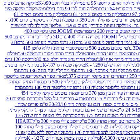
 מילקה ארנב קריספי 95 גרם
מילקה בבלי חלב 90ג'-K
מילקה ארנב לוטוס
ביסקוויט 264 גרם
מילקה חום לבן 90 גרם דיפלומט
שוקולד מילקה מיני
ם
מילקה מיני ביצים אוראו 81 גרם
מילקה מיני ביצים דאיים 81
קוטדור ביצים שוקולד חלב 350 גרם
טבלת מילקה ביסקוויט קרם 100ג' -
מילקה עוגיות סנדוויץ' פאוס 260ג' - K
ליאון שוקולד לבן חמישייה
 קוביס כרמית 200 גרם
מרשמלו JOOMI מיני גולף לבן 400
מרשמלו JOOMI פטריה ורודה 400 גרם
3D גו'מי דובי ורוד מעוצב 500
3D גו'מי דובי כחול מעוצב 500 גרם
3D גו'מי כבשה מעוצב 500 גרם
3D
3D גו'מי כלבים מעוצב 500 גרם
פילסברי בראוניז ללא גלוטן 415
 טסה
מארז מותגי הבית טסה
טבלת היידי מריר מקור וונצואלה 50ג'
טבלת
אנדור מריר אגוז 80ג'
טבלת היידי גראנדור חלב אגוז 80ג'
רולטה 120 גרם
מילקה אגוז שלם 250ג' - K
מילקה טבלה לו 87ג'-K
טבלת מילקה בוטנים
גומי מתקלף ענק אפרסק 136 גרם
גומי מתקלף ענק בננה 136 גרם
גומי
רם
הריבו זהב מקסי דובונים 375ג'
מארז ספר ושוקולדים
גומי בליסטר
גים
מארז סירת מתוקטסה
סילאן טבעי לחיץ 500 גרם
מארז התיק המתוק
גומי בליסטר אבטיח 100 גרם
גומי בליסטר דובי 100 גרם
ממרח
פיטורת פירות בון ממן 370 גרם
חמאת בוטנים סקיפי קלאסי 454
נייה ג'לי פורים * 25 גרם
מארז 4 סוכריות על מקל וסוכריות קופצות 20
שקית נייר 30/23/10 ס"מ-פורים שמח -
גומי בננה קצף 1 ק"ג
קליק מיני
כריות ג'לי בטעם ענבים 175 גרם
סוכריות ג'לי בטעם תות שדה 175
רוטב חמוץ מתוק 300 מ"ל
רוטב צ'ילי מתוק 300 מ"ל
HEART
קס וופל גליליות 22 גרם
ג'מבו טורטילה צ'יפס בטעם צ'ילי מתוק 100
ק ראמן פיקנטי להכנה מהירה 120 גרם
גולון שרקיז ללא גלוטן טו-גו
וגת גבינה 300ג'-K
מילקה טבלה צימוק אגוז חדש 270ג' - K
מילקה