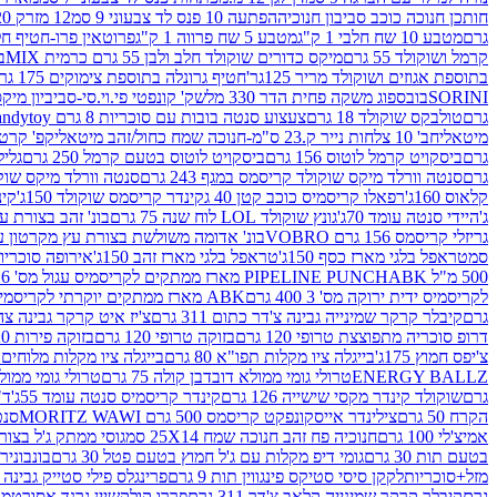
חותכן חנוכה כוכב סביבון חנוכיה
הפתעה 10 פנס לד צבעוני 9 סמ
12 מזרק 20 מל' לעבודות יצירה וקישוט
גרם
מטבע 10 שח חלבי 1 ק"ג
מטבע 5 שח פרווה 1 ק"ג
פרוטאין פרו-חטיף חלבו
קרמל ושוקולד 55 גרם
מיקס כדורים שוקולד חלב ולבן 55 גרם כרמית MIX
בי
בתוספת אגוזים ושוקולד מריר 125גר'
חטיף גרונלה בתוספת צימוקים 175 גר'
SORINI
בובספוג משקה פחית הדר 330 מל
שק' קונפטי פי.וי.סי-סביביון מי
גרם
טולבקס שוקולד 18 גרם
צעצוע סנטה בובות עם סוכריות 8 גרם Candytoy
מיטאלי
חב' 10 צלחות נייר ק.23 ס"מ-חנוכה שמח כחול/זהב מיטאלי
קפ' קרטון + חלון- 8/51/18 
גרם
ביסקויט קרמל לוטוס 156 גרם
ביסקויט לוטוס בטעם קרמל 250 גרם
גלילי
גרם
סנטה וורלד מיקס שוקולד קריסמס במגף 243 גרם
סנטה וורלד מיקס שוקולד 
קלאוס 160ג'
רפאלו קריסמיס כוכב קטן 40 ג
קינדר קריסמס שוקולד 150ג'
קינ
ג'
היידי סנטה עומד 70ג'
גונץ שוקולד LOL לוח שנה 75 גרם
בונ' זהב בצורת עץ מק
גריזלי קריסמס 156 גרם VOBRO
בונ' אדומה משולשת בצורת עץ מקרטון עם שרי 126 ג
סמ
טראפל בלגי מארז כסף 150ג'
טראפל בלגי מארז זהב 150ג'
אירופה סוכריות 
500 מ"ל PIPELINE PUNCH
ABK מארז ממתקים לקריסמיס עגול מס' 6 300 גרם
לקריסמיס ידית ירוקה מס' 3 400 גרם
ABK מארז ממתקים יוקרתי לקריסמיס (מלאך) מס' 7 450 גרם
גרם
קיבלר קרקר שמינייה גבינה צ'דר כתום 311 גרם
צ'יז איט קרקר גבינה צהובה 27
דרופ סוכריה מתפוצצת טרופי 120 גרם
בזוקה טרופי 120 גרם
בזוקה פירות 120 גרם
צ'יפס חמוץ 175ג'
בייגלה ציו מקלות תפו"א 80 גרם
בייגלה ציו מקלות מלוחים 100 גרם
ENERGY BALLZ
טרולי גומי ממולא דובדבן קולה 75 גרם
טרולי גומי ממולא מנג
גרם
שוקולד קינדר מקסי שישייה 126 גרם
קינדר קריסמיס סנטה עומד 55ג'
ד"ר
הקרח 50 גרם
צילינדר אייסקונפקט קריסמס 500 גרם MORITZ WAWI
סנטה 
אמיצ'לי 100 גרם
חנוכיה פח זהב חנוכה שמח 25X14 סמ
גוסי ממתק ג'ל בצורת 
בטעם תות 30 גרם
גומי דיפ מקלות עם ג'ל חמוץ בטעם פטל 30 גרם
בונבונירה ד
מזל+סוכריות
לקקן סיסי סטיקס פינגווין תות 9 גרם
פרינגלס פילי סטייק גבינה 158 גרם
גרם
קיבלר קרקר שמינייה קלאב צ'דר 311 גרם
פררו קולקשיין גרנד אסורטמנט 197.8 