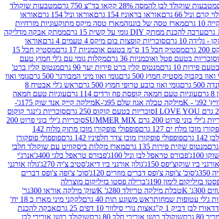
מטבעות שוקולד לבן להמסה 28% קקאו בד"צ 750 גרם
מטבעות שוקולד
קרם וניל 66 גרם
אוראו בראוניז 154 גרם
אוראו וניל 154 גרם
אוראו
1 גרם
מארז טסה של בוננזה
מארז טסה מיקס מתוק
עוגיות מזרחיות
ערכה להכנת ממתק DIY גומי על קשית 15 גרם
ממתק אבקה מדליקה
גלידה 10 גרם
סוכריות קופצות בום מיקס 4 טעמים 4 גרם
אוראו
 גרם
מסטיק חבל 15 ס"מ בטעם אוכמניות 17 גרם
מסטיק חבל 15
וכריות בטעם פטל ואוכמניות 36 גרם
מקלות גומי עם ג'לי חמוץ טעם
ם פירות 10 גרם
מנטוס קלין ברט פירות יער 90 גרם
מנטוס קלין ברט'
 ואוו בקבוק מסטיק חמוץ 500 גרם
גומי ואוו מיני המבורגר 500 גרם
גומי ואוו
50 גרם
גומי ואוו כובע טרופי חמוץ 500 גרם
ראש ג'לי אבטיח 8
ם
עוגיות טעם חמאה קופסת פח ורדים 114 גרם
עוגיות טעם חמאה
' - K
מילקה טבלה אגוז שלם 95ג'-K
מילקה קייק אנד שוק 175ג'-
סוכריות בטעם קוקוס 250 גרם
סוכריות ג'ינגר קוקוס
ג'ילי בוני פרוט 200 גרם SUMMER MIX
סוכריות ג'ילי בוני פרוט 200
רן מוכן מלח ים 127 גרם
פופפולי פופקורן מוכן מתוק מלוח 142
 גרם
פופפולי פופקורן מוכן צדר חלפיניו 142 גרם
פופפולי פופקורן
מנטוס שקית פירות 135 גרם
מארז מקלות ביסקוויט עם שוקולד חלבי
100ג'
פבורס טראפל לבן וניל 100ג'
פבורס טראפל בלגי 400ג'
אנרג'י
ורגני ביו שוקוצ'יפס 150ג'
גולון אורגני ביו דיאג'סטיב צ'יה 270ג'
גולון אורגני
3ג'
סוכ' צ'ופה צ'ופס דברים מוזרים 120ג'
סוכ' צ'ופה צ'ופס דברים
ו בזיליקום לימון 190ג'
ברילה פסטו בזיליקום מוצרלה
3ג' K
טבלת מילקה טריולד 280ג' K
שוק' מילקה אוראו 300גר'
ות ג'לי עטופות שמחות
ראש משוגע תות 40 גרם
לקקני מיני מארז כ 18 יח'
אורז לבן דביק 1 ק"ג
אצות נורי סילוור 10 דפים 25 גרם
אבקה להכנת
80 גרם
שוקולד רושן אורירי חלב 80 גרם
שוקולד רושן אורירי לבן