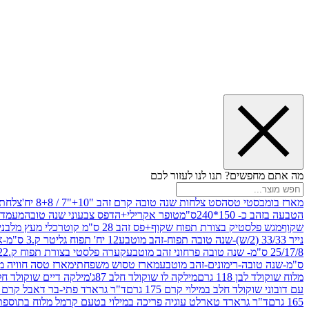
מה אתם מחפשים? תנו לנו לעזור לכם
מארז בומבסטי טסה
סט צלחות שנה טובה קרם זהב "10+"7 / 8+8 יח'
צלחת נייר 10" 
הטבעה בזהב כ- 150*240ס"מ
טופר אקרילי+הדפס צבעוני שנה טובה
מעמד עץ
שקוף
מגש פלסטיק בצורת תפוח שקוף+פס זהב 28 ס"מ קוטר
כלי מעץ מלבני 20*20 *6 +גב בצורת תפוח ג.20 ס"מ-שנה ט
נייר 33/33 (2/ש)-שנה טובה תפוח-זהב מוטבע
12 יח' תפוח גליטר ק.3 ס"מ-אדום
25/17/8 ס"מ- שנה טובה פרחוני זהב מוטבע
קערה פלסטי בצורת תפוח ק.22 ג.7 ס"מ
ס"מ-שנה טובה-רימונים-זהב מוטבע
מארז טסוש משפחתי
מארז טסה חוויה מ
מלוח שוקולד לבן 118 גרם
מילקה לו שוקולד חלב 87ג'
מילקה דיים שוקולד חלב קרמ
עם דובוני שוקולד חלב במילוי קרם 175 גרם
ד"ר גרארד פתי-בר דאבל קרם בסק
165 גרם
ד"ר גרארד טארלט עוגיה פריכה במילוי בטעם קרמל מלוח בתוספת פתיתי 