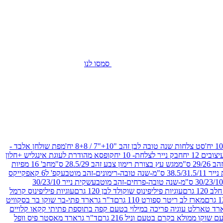
סמסו לנו
סט צלחות שנה טובה לבן זהב "10+"7 / 8+8 יח'
מפת שולחן אלבד -
חבק נייר לצלחת- 10 יח
קופסא מהודרת לעוגת אינגליש +חלון
 ס"מ
מגש עץ בצורת רימון צבע זהב 28.5/29 ס"מ
חב' 16 מפיות
-שנה טובה-רימונים-זהב מוטבע
קפ' ל6 קאפקייקס
שקית נייר 30/23/10
12 גרם
עוגיות פיליפינוס שוקולד לבן 120 גרם
עוגיות פיליפינוס קרמל
מארז לב ריטר ספורט 110 גרם
ד"ר גרארד פתי-בר שוקו בר בסקוויט
רד טארלט עוגיה פריכה במילוי בטעם קפה בתוספת פתיתי קקאו קלויים
קו ממולא בקרם בטעם וניל 216 גרם
ד"ר גרארד מאסטר פיס וופל