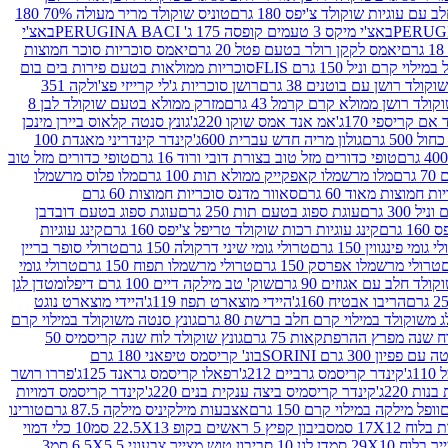
עם עוגיות שוקולד צ'יפס 180 גרם
טוניס שוקולד מריר מעולה 70% 180
באצ'י מיקס 3 טעמים קופסה 175 ג' PERUGINA BACI
באצ'י
יאמס לקקן רולר בטעם פטל 20 גרם
יאמס סוכריות סוכר חמוצות
לוי קרם וניל 150 גרם FLIS
סוכריות ממולאות בטעם פירות בים בום
קולד רושן עם בוטנים 38 גרם
רושן סוכריות ג'לי קרייזי פצ'ולקה 351
ולד רושן ממולא קרם קרמל 43 גרם
מזרק ממולא בטעם שוקולד לבן 8
ם קריספי 170ג'
אמ אנד אמס שוקו 220ג'
גונץ סנטה קלאוס ביירן מינכן
 500 גרם
גולון מריה חדש עברית 600ג'
קינדר קינדריני מאגדת 100
טופי כדורים מזל טוב בצורת דובי ורוד 16 גרם
טופי כדורים מזל טוב
רם
מלו מרשמלו קאפקייק ממולא תות 100 גרם
מלו פלוס מרשמלו
 חמוצות מאוד 60 גרם
סאוור מדנס סוכריות חמוצות 60 גרם
300 גרם
עוגת ספוג בטעם תות 250 גרם
עוגת ספוג בטעם דובדבן
גרם
קינג עוגיות רכות שוקולד טריפל צ'יפס 160 גרם
קינג עוגיות
 גומי פינגווין 150 גרם
טרולי גומי שיני דרקולה 150 גרם
טרולי סופר בריין
טרולי מרשמלו אפרסק 150 גרם
טרולי מרשמלו תפוח 150 גרם
טרולי גומי
לד חלב עם אגוזים 90 גרם
שוק' טב מילקה דיים 100 גרם דיפלומט
דן לגן
הריבו אבטיח 160ג'
היידי מוצארט תפוז 119ג'
היידי מוצארט נוגט
 משוקולד במילוי קרם חלב ברשת 80 גרם
גונץ סנטה משוקולד במילוי קרם
ח שנה מפרץ ההרפתקאות 75 גרם
גונץ שוקולד לוח שנה קריסמיס 50
יון 300 גרם SORINI
בונ' קריסמס טיפאני 180 גרם
ג'
קינדר קריסמס גרביים 212ג'
רפאלו קריסמס גראנד 125ג'
פררו רושר
ת 220ג'
קינדר קריסמיס ביצה ענקית בנים 220ג'
קינדר קריסמס דמויות
וופל מילקה במילוי קרם 150 גרם
אצבעות מילקיניס מילקה 87.5 גרם
טורינו
סביבון קפיץ 5 ראשים בקופ 22.5X13 סמ
10 כלי דמוי
דן לגן 10 סביבון טוש מצייר צבעוני 6.5X5.5 סמ
3