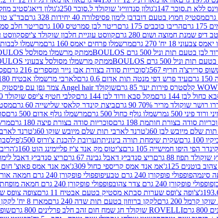
ינס ללא ת.סוכר 147ג'
גולון סנדוויץ' שוקולד ל.סוכר 250ג'
גולון דיאג'סטיב מוזלי 365
מסטיק חמוץ בטעם דובדבן לימון פסיפלורה 40 יחידות 328 גרם
בד"צ טורינו
 גרם
הריבו כוכבים 175 גרם
ריטר לבן סמרטיס 100 גרם
ריטר חלב סמרטיס 
 דיפ שמנת חמוצה ושום 280 גרם
קווסט עוגיית חלבון שוקולד צ'יפס
קווסט ע
וני 18 יח' 270 גרם
מרשמלו פרחים יאמס 160 גרם
מרשמלו לבבות יאמס 
טעם תות וניל 500 גרם BOULOS
ממתק מרשמלו מסולסל BOULOSתכלת לבן בטעם תות וניל 500 גרם
וניל 500 גרם BOULOS
ממתק מרשמלו מסולסל צבעוני BOULOSבטעם תות וניל 500 גרם
ופ סרירצ'ה חריף 567ג'
סוכריות סודה בצורת אבן נייר ומספרים 216 גרם
פס 
ם
עיד פרש דפי מנטה תות אדום 0.6 גרם
לארבי מרשמלו אבטיח 180ג'
לסטרס פירות יער 85 גרם
שוקולד Angel hair צמר גפן עם פיסטוק 150 גרם
כחול לבן 144 גרם
מקל סבא ורוד לבן 144 גרם
קלבי חטיף צ'יפס שוקולד 40 גרם
ושר שוקולד מריר 70% 90 גרם
ביצת קינדר קלאסי שלישייה 60 גרם
מסטיק א
ורוד פיני 500 ג
מרשמלו גולף כחול 500 גרם
מרשמלו גולף אדום 500 גרם
סוכ
כריות סודה בצורת חותמת 198 גרם
סוכריות סודה בצורת פיצה 180 גרם
מרשמ
ת שלם מיובש לבן 60ג'
טרנד לארבי תות שלם מיובש שוקו 60ג'
טרנד לארבי 
1 גרם
שקית שימחת תורה בינונית
תערובת להכנת צ'ורוס 500ג'
פילסברי 
ינדר הפי היפו חמישייה 105 גרם
צ'יטוס מק אנד צ'יז פליימינג הוט 160ג'
הריבו 
קולד תפוז 88 גרם
ריצ סנדביץ דאבל גבינה 67 גרם
ריצ סנדביץ דאבל לימון 67 גר
ב בוטנים 125ג'
אמ אנד אמס קריספי כחול 309ג'
אמ אנד אמס פאוצ' חום 125ג'- K
פופפולי פופקורן 240 גרם טבעי
פופפולי פופקורן 240 גרם חמאה אורגני
פופפולי פופקורן 240 גרם צדר צהוב
פופפולי פופקורן 240 גרם חמאה מופחת שומן
צ'ופה צ'ופס שערות סבתא מסטיק בטעם אבטיח 11 גרם
צופה צופס שער
 קרמל 200 גרם
לקקן ברווזון בטעם תות שדה 240 גרם
מארז 8 יח' לקקן ברבי 80 גרם
ROVELLI שוקולד חג שמח חום זהב חלב פרלינים 800 גרם
שופר 