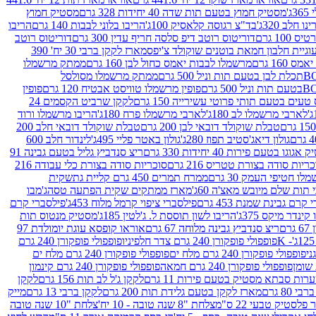
ג'
מסטיק חמוץ בטעם תות שדה 40 יחידות 328 גרם
מסטיק חמוץ
 חלב 320ג'
בד"צ רגוסה קלאסיק 100ג'
הריבו בלוני לבבות 140 גרם
הריבו
100 גרם
דוריטוס רוטב דיפ סלסה חריף עדין 300 גרם
דוריטוס רוטב
וגיית חלבון חמאת בוטנים שוקולד צ'יפס
מארז לקקן ברבי 30 יח' 390
160 גרם
מרשמלו לבבות יאמס כחול לבן 160 גרם
ממתק מרשמלו
ממתק מרשמלו מסולסל
פופין מרשמלו טוויסט אבטיח 120 גרם
פופין
טעים בטעם תותי פרוטי עשירייה 150 גרם
לקקן שרביט הקסמים 24
לארבי מרשמלו לב 180ג'
לארבי מרשמלו פרח 180ג'
הריבו מרשמלו ורוד
טבלת שוקולד דובאי לבן 200 גרם
טבלת שוקולד דובאי חלב 200
גולון דיאג'סטיב תפוז 280ג'
גולון באטר פליי 495ג'
לינדור חלב 600
גוגו בטעם פירות 40 יחידות 330 גרם
ריצ סנדביץ גליל בטעם גבינה 91
ריות סודה בצורת טטריס 216 גרם
סוכריות סודה בצורת כלי עבודה 216
לו חטיפי העמק 30 גרם
ממרח תמרים 450 גרם קליית גת
שקית
תות שלם מיובש מאצ'ה 60ג'
מארז ממתקים שקית הפתעה טסה
ג'מבו
קרם גבינת שמנת 453 גרם
פילסברי ציפוי קרמל מלוח 453ג'
פילסברי קרם
קינדר מיקס 375ג'
הריבו לשון תוססת ל. ג'לטין 185ג'
מסטיק מנטוס תות
ם
ריצ סנדביץ גבינה מלוחה 67 גרם
אוראו קופסא עוגת יומולדת 97
פופפולי פופקורן 240 גרם צדר חלפיניו
פופפולי פופקורן 240 גרם
פופפולי פופקורן 240 גרם מלח ים
פופפולי פופקורן 240 גרם מלח ים
פופפולי פופקורן 240 גרם חמאה
פופפולי פופקורן 240 גרם קינמון
ות סבתא מסטיק בטעם פירות 11 גרם
לקקן ג'ל לב תות 156 גרם
לקקן
מארז לקקן בטעם גלידת תות 200 גרם
לקקן ברבי 13 גרם
מייק
פלסטיק טבעי 22 ס"מ
צלחת "8 שנה טובה - 10 יח'
צלחת "10 שנה טובה