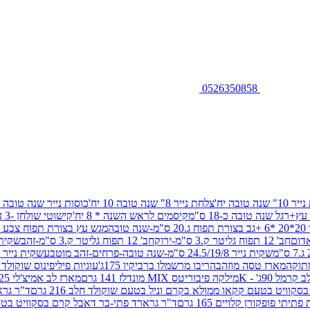
0526350858
שנה טובה יח'
צלחת נייר 8" שנה טובה 10 יח'
כוסות נייר שנה טובה 10 יח'
+רגל שנה טובה כ-18 ס"מ
קיסמים לראש השנה * 8 יח'
קישוטי שולחן -3 עיצובים 12 יח
ובה
מגש עץ בצורת תפוח צבע זהב 29/26
חב' 12 תפוח גליטר ק.3 ס"מ-ירוק
חב' 12 תפוח גליטר ק.3 ס"מ-זהב
שקית נייר 38.5/31.5/11 ס"מ
שקית נייר 24.5/19/8 ס"מ-שנה טובה-פרחים-זהב מוטבע
שקית נייר 30/23/10 ס"מ-שנה טובה-פרחים-זהב מוטבע
תוקה
מארז טסה מוזהב
הריבו מרשמלו ברביקיו 175ג'
עוגיות פיליפינוס שוקולד חלב 0
ל 90ג' - K
מילקה פיבוריטס MIX מונדלז 141 גרם
מארז לב אמיצ'לי 125 גרם
וויט בטעם קקאו ממולא בקרם וניל בטעם שוקולד חלב 216 גרם
ד"ר גרא
פופקורן קלויים 165 גרם
ד"ר גרארד פתי-בר דאבל קרם בסקוויט בטעם שו