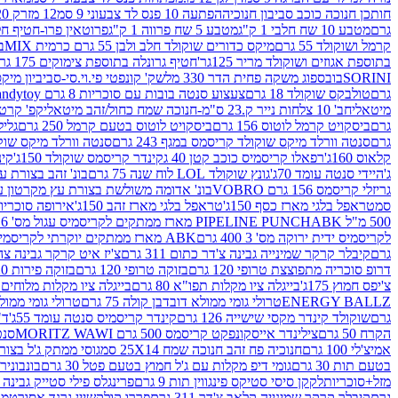
חותכן חנוכה כוכב סביבון חנוכיה
הפתעה 10 פנס לד צבעוני 9 סמ
12 מזרק 20 מל' לעבודות יצירה וקישוט
גרם
מטבע 10 שח חלבי 1 ק"ג
מטבע 5 שח פרווה 1 ק"ג
פרוטאין פרו-חטיף חלבו
קרמל ושוקולד 55 גרם
מיקס כדורים שוקולד חלב ולבן 55 גרם כרמית MIX
בי
בתוספת אגוזים ושוקולד מריר 125גר'
חטיף גרונלה בתוספת צימוקים 175 גר'
SORINI
בובספוג משקה פחית הדר 330 מל
שק' קונפטי פי.וי.סי-סביביון מי
גרם
טולבקס שוקולד 18 גרם
צעצוע סנטה בובות עם סוכריות 8 גרם Candytoy
מיטאלי
חב' 10 צלחות נייר ק.23 ס"מ-חנוכה שמח כחול/זהב מיטאלי
קפ' קרטון + חלון- 8/51/18 
גרם
ביסקויט קרמל לוטוס 156 גרם
ביסקויט לוטוס בטעם קרמל 250 גרם
גלילי
גרם
סנטה וורלד מיקס שוקולד קריסמס במגף 243 גרם
סנטה וורלד מיקס שוקולד 
קלאוס 160ג'
רפאלו קריסמיס כוכב קטן 40 ג
קינדר קריסמס שוקולד 150ג'
קינ
ג'
היידי סנטה עומד 70ג'
גונץ שוקולד LOL לוח שנה 75 גרם
בונ' זהב בצורת עץ מק
גריזלי קריסמס 156 גרם VOBRO
בונ' אדומה משולשת בצורת עץ מקרטון עם שרי 126 ג
סמ
טראפל בלגי מארז כסף 150ג'
טראפל בלגי מארז זהב 150ג'
אירופה סוכריות 
500 מ"ל PIPELINE PUNCH
ABK מארז ממתקים לקריסמיס עגול מס' 6 300 גרם
לקריסמיס ידית ירוקה מס' 3 400 גרם
ABK מארז ממתקים יוקרתי לקריסמיס (מלאך) מס' 7 450 גרם
גרם
קיבלר קרקר שמינייה גבינה צ'דר כתום 311 גרם
צ'יז איט קרקר גבינה צהובה 27
דרופ סוכריה מתפוצצת טרופי 120 גרם
בזוקה טרופי 120 גרם
בזוקה פירות 120 גרם
צ'יפס חמוץ 175ג'
בייגלה ציו מקלות תפו"א 80 גרם
בייגלה ציו מקלות מלוחים 100 גרם
ENERGY BALLZ
טרולי גומי ממולא דובדבן קולה 75 גרם
טרולי גומי ממולא מנג
גרם
שוקולד קינדר מקסי שישייה 126 גרם
קינדר קריסמיס סנטה עומד 55ג'
ד"ר
הקרח 50 גרם
צילינדר אייסקונפקט קריסמס 500 גרם MORITZ WAWI
סנטה 
אמיצ'לי 100 גרם
חנוכיה פח זהב חנוכה שמח 25X14 סמ
גוסי ממתק ג'ל בצורת 
בטעם תות 30 גרם
גומי דיפ מקלות עם ג'ל חמוץ בטעם פטל 30 גרם
בונבונירה ד
מזל+סוכריות
לקקן סיסי סטיקס פינגווין תות 9 גרם
פרינגלס פילי סטייק גבינה 158 גרם
גרם
קיבלר קרקר שמינייה קלאב צ'דר 311 גרם
פררו קולקשיין גרנד אסורטמנט 197.8 