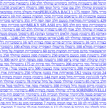
קרמל 80 גרם
עוגיות מילקה ביסקוויט שוקולד חלב 150 גרם
מארז סוכריות לעיס
גרם
טוניס שוקולד חלב עם שברי בייגל וטופי 180 גרם
גולון דיאג'סטיב 250ג'
גו
מריר 70% קופסה 175 ג' PERUGINA BACI
מארז משולב מתוק טסה
מארז
בטעם אוכמניות 10 גרם
יאמס סוכריות סוכר חמוצות בטעם תות 10 גרם
ביצת
429 גרם
סוכריות ממולאות בטעם חלב קפה קפה לייק 351 גרם
רושן סוכריות ג'לי 
גרם
סוכריות טופי כוס חלב 305 גרם MILKY SPLASH
רושו סוכריות טופי חלב 
גרם
מזרק שוקולד חלב אגוזי לוז 60 גרם
מזרק שוקולד חלב לבן 60 גרם
קינדר הפי
(אדום) 85 גרם
גונץ סנטה קלאוס דורטמונד (צהוב) 85 גרם
סוכ' מנטוס מנטה 29.7 גר
גרם
אוראו מצופה שוקולד לבן 246ג'
אוראו מצופה שוקולד חלב 246ג' - K
אוראו
בצורת דובי 16 גרם
טופי כדורים פורים שמח בצורת ליצן 16 גרם
סוכריות ג'לי ב
קאפקייק ממולא 100 גרם
מלו מרשמלו קאפקייק שוקו ממולא 100 גרם
סוכריות ג
קראש
סאוור מדנס סוכריות חמוצות מדנס 60 גרם
סוכריות חמוצות על מקל גולגולת
250 גרם
עוגת ספוג בטעם מישמש 250 גרם
עוגת ספוג בטעם שוקולד 250 גרם
רכות שיבולת תפוז שוקו צ'יפס 160 גרם
עוגה ספוג מצופה קרם קקאו 300 גרם
150ג'
טרולי גומי כרישים 200 גרם
טרולי גומי פירות ים 175 גרם
טרולי גומי עכברים
תולעים חמוצות 200 גרם
קישוטי עוגה בצנצנת 500 גרם צבעוני עגול / ארוך
ק
24 סביבון צבעוני 5X2 סמ
ארוחת אורז בסגנון איטלקי 250 גרם
ארוחת אורז בסגנ
ליצ'י 119ג'
גונץ סוכריית מקל סבא קשת 144 גרם
גונץ בובות קטנות בשקית 100 גרם
חלב ברשת 85 גרם
גונץ שוקולד סנטה על מקל שישיה 78 גרם
גונץ שוקולד חלב ס
גרם
גונץ מיקס סנטה גדול בשקית 100 גרם
מארז טסה אור גדול
גומי פטל אדום 
ROVELLI פרליני שוקולד סנטה בשקית 400 גרם
SORINI
קינדר קריסמיס מיק
קריסמיס סנטה 70ג'
קינדר שוקולד חנוכייה 135 גרם
קינדר קריסמס תיק מיקס 193
עם הפתעה 36ג'
קינדר קריסמיס לב עם הפתעה 53ג'
מילקה אוראו סנדוויץ 92 גרם
מריר 320ג'
דן לגן 10 כד שמן חנוכה נחושת 7 סמ
סביבון מוט נס גדול היה פה ברש
נורה למילוי עם הברגה 9 סמ
דן לגן 12 מ.מפתחות פנס לד צבעוני 7 סמ
מארז 3 מזרקים לאפייה ולבישול 10 מל'