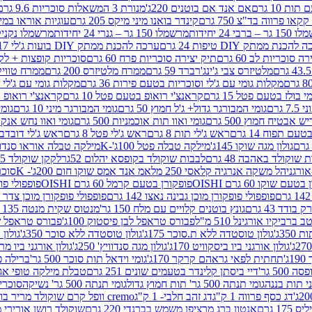
ת 10 גרם
אם אנד אם בוטנים 220ג'
מנורת 3 המשאלות סוכריות 9.6 גרם
קינדר בואנו מיני מיקס 205 גרם
עוגיות אוראו במילוי 
– ברבי 24 יחידות
מרשמלו 150 גר – גנרי 24 יחידות
מרשמלו נקניקייה 0
להכנת ממתק DIY טיפות 24 גרם
ערכה להכנת ממתק DIY בועות ג'לי 17 גרם
 סוכריות לב 60 גרם
תיק יצירה סוכריות פרח 60 גרם
סוכריות קופצות + לקקן - 
מלטיזרס צבי ג'ינג'רברד 59 גרם
ממרח מלטיזרס 200 גרם
ממרח טוויקס 200
מקלות גומי עם ג'לי וסוכריות בטעם פירות 36 גרם
מקלות גומי עם ג'לי וס
י בולז בטעם פטל 15 גרם
קראנצ'י רואופ בטעם פטל 10 גרם
קראנצ'י רואופ בטע
גרם
גומי המבורגר גדול+ ג'ל חמוץ 50 גרם
גומי המבורגר מיני 10 גרם
גומי
ש אבטיח חמוץ 500 גרם
גומי ואוו תות אוכמניות 500 גרם
גומי ואוו נחש אנקונדה 0
 תפוח 14 גרם
ראש ג'לי תות 8 גרם
ראש ג'לי פטל 8 גרם
ראש ג'לי דובדבן 8 גר
גולון מגה שוקו 145ג'
מילקה טבלה פטל 100ג'-K
מילקה טבלה אוראו סנדוויץ' 92ג
שוקולד באהבה 48 גרם
לבבות שוקולד בקופסא יהלום 52גר
לקקן שוקולד 25 גרם I LOVE YOU
הל משקה אנרגיה קלאסי 250 מל
אמ אנד אמס שוקו חום 200ג'- K
סוכריות 
עם שוקו 60 גרם OISHI
פופקורן בטעם קרמל 60 גרם OISHI
פופפולי פופקו
פופפולי פופקורן מוכן גבינה נאצו 142 גרם
פופפולי פופקורן מוכן צדר לבן 142
ודד 43 גרם
גונץ בוטנים קלויים עם מלח 150 גר'
מנטוס שקית מנטה 135 גרם
רביקיו אורגינל 510 מ"ל
פבורס טראפל לבן פיסטוק 100ג'
פבורס טראפל שוקו 
35ג'
גולון טוסטדה ללא ת.סוכר 175ג'
גולון טוסטדה ללא סוכר 350ג'
גולון א
גולון אורגני ביו ביסקוויט 170ג'
גולון מגה סנדוויץ' 250ג'
גולון אורגני ביו מריה 50
'
תחתית לפאי גראהם קרקר 170ג'
גומי וידאל תות סוכר 500 גר'
ברילה פסט
50 גר'
דיי ביסתן קלינדר בטעמים שונים 251 גרם
טבלת מילקה טופי אגוזים 00
גומי תנתה 500 גר' תות חמוץ גדול
גומי תנתה 500 גר' נשיקה
סוכרי
דג כסף פרווה 1 ק"ג
דג זהב חלבי- 1 ק"ג
cremo וופל קרם שוקולד מריר בודד
1 גרם
אנטון ברג מרציפן משמש בברנדי 220 גרם
שוקולד רושן אורירי מריר 