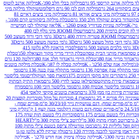
 מילקה ארנב קריספי 95 גרם
מילקה בבלי חלב 90ג'-K
מילקה ארנב לוטוס
ביסקוויט 264 גרם
מילקה חום לבן 90 גרם דיפלומט
שוקולד מילקה מיני
ם
מילקה מיני ביצים אוראו 81 גרם
מילקה מיני ביצים דאיים 81
קוטדור ביצים שוקולד חלב 350 גרם
טבלת מילקה ביסקוויט קרם 100ג' -
מילקה עוגיות סנדוויץ' פאוס 260ג' - K
ליאון שוקולד לבן חמישייה
 קוביס כרמית 200 גרם
מרשמלו JOOMI מיני גולף לבן 400
מרשמלו JOOMI פטריה ורודה 400 גרם
3D גו'מי דובי ורוד מעוצב 500
3D גו'מי דובי כחול מעוצב 500 גרם
3D גו'מי כבשה מעוצב 500 גרם
3D
3D גו'מי כלבים מעוצב 500 גרם
פילסברי בראוניז ללא גלוטן 415
 טסה
מארז מותגי הבית טסה
טבלת היידי מריר מקור וונצואלה 50ג'
טבלת
אנדור מריר אגוז 80ג'
טבלת היידי גראנדור חלב אגוז 80ג'
רולטה 120 גרם
מילקה אגוז שלם 250ג' - K
מילקה טבלה לו 87ג'-K
טבלת מילקה בוטנים
גומי מתקלף ענק אפרסק 136 גרם
גומי מתקלף ענק בננה 136 גרם
גומי
רם
הריבו זהב מקסי דובונים 375ג'
מארז ספר ושוקולדים
גומי בליסטר
גים
מארז סירת מתוקטסה
סילאן טבעי לחיץ 500 גרם
מארז התיק המתוק
גומי בליסטר אבטיח 100 גרם
גומי בליסטר דובי 100 גרם
ממרח
פיטורת פירות בון ממן 370 גרם
חמאת בוטנים סקיפי קלאסי 454
נייה ג'לי פורים * 25 גרם
מארז 4 סוכריות על מקל וסוכריות קופצות 20
שקית נייר 30/23/10 ס"מ-פורים שמח -
גומי בננה קצף 1 ק"ג
קליק מיני
כריות ג'לי בטעם ענבים 175 גרם
סוכריות ג'לי בטעם תות שדה 175
רוטב חמוץ מתוק 300 מ"ל
רוטב צ'ילי מתוק 300 מ"ל
HEART
קס וופל גליליות 22 גרם
ג'מבו טורטילה צ'יפס בטעם צ'ילי מתוק 100
ק ראמן פיקנטי להכנה מהירה 120 גרם
גולון שרקיז ללא גלוטן טו-גו
וגת גבינה 300ג'-K
מילקה טבלה צימוק אגוז חדש 270ג' - K
מילקה