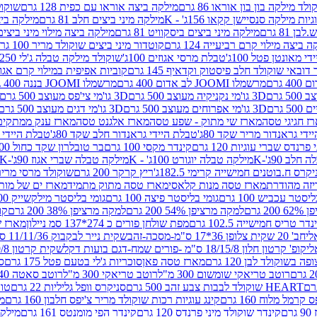
לד מילקה בון בון אוראו 86 גרם
מילקה ביצה אוראו עם כפית 128 גרם
שוקולד
גיות מילקה סנסיישן קקאו 156ג' - K
מילקה מיני ביצים חלב 81 גרם
מילקה ביצים 
 81 גרם
מילקה מיני ביצים ביסקוויט 81 גרם
מילקה ביצה מילוי מיני ביצים 97 גר
 ביצה מילוי קרם רביעייה 124 גרם
קוטדור מיני ביצים שוקולד מריר 100 גרם
די מאונטן פטל 100ג'
טבלת מרסי אגוזים 100ג'
שוקולד מילקה טבלה ג'לי 250 גר'-K
 דובאי שוקולד חלב פיסטוק וקדאיף 145 גרם
קוביות אפיפית במילוי קרם אגוזי לוז
מרשמלו JOOMI לב אדום 400 גרם
מרשמלו JOOMI בננה 400 גרם
3D גו'מי נקניקיה מעוצב 500 גרם
3D גו'מי צי'פס מעוצב 500 גרם
3D גו'מי אפרוחים מעוצב 500 גרם
3D גו'מי דגים מעוצב 500 גרם
ז חגיגי טסה
מארז שי מתוק - שפע טסה
מארז אלגנט טסה
מארז ענק ממתקים
די גראנדור מריר שקד 80ג'
טבלת היידי גראנדור חלב שקד 80ג'
טבלת היידי גר
נדס שברי עוגיות 120 גרם
קינדר מקסי 100 גרם
בר טובלרון שקד כחול 100ג'
לב 90ג'-K
מילקה טבלה יוגורט 100ג' - K
מילקה טבלה שברי אגוז 90ג'-K
קרס ח.בוטנים חמישייה קרימי 182.5ג'
ריץ קרקר 200 גרם
שוקולד מרסי מריר 250 ג
מארז טסה מנות קלאסי
מארז טסה מתוק מתמיד
מארז ים של מות
יסטר עכביש 100 גרם
גומי בליסטר פיצה 100 גרם
גומי בליסטר מילקשייק 100 גרם
2 גרם
למקה מרציפן 54% 200 גרם
למקה מרציפן 38% 200 גרם
קונ
נדר טריס חמישייה 102.5 גרם
מפת שולחן פורים כ 274*137 סמ ניילון
מארז שמי
חב' 20 שקית צלופן 36*17 ס"מ-מסכה-זהב
שקית נייר לבקבוק 11/11/36 ס"מ ס"מ-פורים שמח- דגם ענן
קופ' קרטון חלון 18/15/8 ס"מ -פורים שמח-דגם בועות דקל
שקית קרטון 24.5/19/8 ס"מ-פורים שמח-דגם בועות דקל
שוקולד לבן 120 גרם
מארז טסה פאן
סוכריות ג'לי בטעם פטל 175 גרם
סו
רוטב טריאקי שומשום 300 מ"ל
רוטב טריאקי 300 מ"ל
רוטב סאטה 240 גרם
HEART שוקולד לבבות צבע זהב 500 גרם
סניקרס וופל גליליות 22 גרם
טווי
רמל מלוח 160 גרם
קינג עוגיות רכות שוקולד מריר צ'יפס חלבון 160 גרם
מר
ם
קינדר שוקולד מיני פרנדס 120 גרם
קינדר הפי מומנטס 161 גרם
מילקה ע