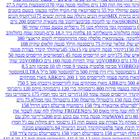
נד גומי מח תות 120 גרם נוזל
גומי סנטה ענקי 170ג'
מטבעות ברשת 27.5
שוקולד וניל 55 גרם
פרוטאין פרו-חטיף חלבון טבעוני בטעם בוטנים
חטיף דגנים גרנולה עם פירות יבשים 175גר'
חטיף דגנים
מארז שי לחנוכה סביבונצ'יק
בונ' פח משאית קריסמס 200 גרם
ממתק גומי מתקלף מנגו 75 גרם
לייס בטעם כמהין שחור 90
חב' 10 צלחות נייר ק.18 ס"מ-חנוכה שמח כחול/זהב
מארז סלסלה טסה מתוקה
ממרח לוטוס קראנצ'י 380
לג ומלאך שקית 75 גרם
סנטה וורלד סנטה קלאוס שקית 108
1ג'
קינדר סנטה קישוט עץ 3x15ג' 45ג'
שוקולד קינדר בצורת סנטה
 שלג 75ג'
קיט קט קריסמיס סנטה 45 ג'
סמארטיס קריסמיס סנטה 50
V
בונ' שוק' דמויות סנטה 160 גרם VOBRO
בונ' שוק'
לסטיק צבעוני 9 סמ
דן לגן 10 סביבון זהב 8.5
מונסטר גרין זירו פחית 500 מ"ל
מונסטר 500 מ"ל ULTRA
מונסטר
ABK מארז ממתקים
ABK מארז ממתקים ענק לקריסמיס (רכבת) מס' 5 750
סה בטעמי פירות 800 גרם
בזוקה ברי 120 גרם
בזוקה מיקס 120 גרם
ג'וסי
קינדר קריסמיס סנטה עומד 110ג'
הריבו דובי גומי חמוץ 175 גרם
הריבו גומי
ננה 150 גרם
טרולי מרשמלו 150 גרם
טרולי גומי ממולא 75 גרם
פרינגלס אדובאדה צילי 158 גרם
חטיף פרינגלס דבש חרדל 158
לוח שנה מיקי מאוס 50 גרם
FROZEN שוקולד לוח שנה לשבור את
שוק' סנטה בודד עם כובע וכיס 200גר'
ריטר חלב עם
י ממתק ג'ל בצורת עט בטעם תות 15 גרם
גומי דיפ מקלות עם ג'ל חמוץ
קינדר דגנים רביעייה 94 גרם
צעצוע מכונת
לח וינגרייט 158 גרם
פרינגלס ראנץ' 158 גרם
פרינגלס גבינה צ'דר 158
אוראו מארז שוקו 12 יח' 441.6 גרם
אוראו מארז תות 12 יח' 441.6