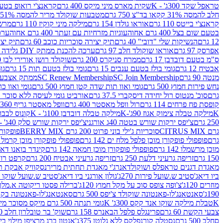
טראפל שקד 300ג' - K
שקית מארס מיני מיקס 400 גרם
קראנצ'י רואופ בטעם תו
חלב להמסה 31% קקאו בד"צ 750 גרם
מטבעות שוקולד מריר להמסה 51% קקאו פרווה בד"צ 750 גרם
קראנצ'י בייטס 110 גרם
אוראו גולדן 154 גרם
מילקה מיני קוקיז 110 גרם
מרשמלו 150 גר 
בטעם שום בצל 400 גרם אחוה
עוגיות מזרחיות עם זעתר 400 גרם אחוה
ערכה 
12 גרם
הנשיקות שלי "דובי" 40 גרם
תיק יצירה סוכריות כוכב 60 גרם
תיק יצירה
אפרסק 97 גרם
אוראו שוקולד חלב 97 גרם
ערכה להכנת ממתק DIY גלידה 43.5 גרם
ס"מ בטעם דובדבן 17 גרם
ממרח סניקרס 200 גרם
שוקולד רושן אורירי לבן 80 גרם
אבטיח 12 גרם
גומי בולז בטעם ענבים 15 גרם
גומי בולז בטעם תות 15 גרם
גומ
מנטה 90 גרם
SC Join Membership
SC Renew Membership
ממתק אצבעוני 7.5 
נחש פירות חמוץ 500 גרם
גומי ואוו תות שדה קטן חמוץ 500 גרם
גומי ואוו כרי
גרם
סוכ' מנטוס רול יחידה דיסקברי 37.5 גרם
אורביט גומי לעיסה ללא סוכר בטעם
קופסת פח פרחים 114 גרם
רול וופל מאסטר 400 גרם
וופל מאסטר גריף 360 גרם
K
מילקה טבלה צימוק אגוז 90ג'-K
מילקה טבלה דובדבן 100ג' - K
קונוס לבבות 
250 גרם
צ'יפס ירקות שורש בטטה 40ג אורגני
צ'יפס ירקות שורש סלק 40ג' -אורגני
גרם CITRUS MIX
סוכריות ג'ילי בוני פרוט 200 גרם BERRY MIX
פופקורן בט
גרם
פופפולי פופקורן מוכן פלפל מלח ים 142 גרם
פופפולי פופקורן מוכן קרמל 142 גרם
מוכן מרשמלו 142 גרם
פופפולי פופקורן מוכן חמאה 142 גרם
קינדר בואנו דארק ב
150 גרם
זריפה גרעיני דלעת 250 גרם
זריפה גרעיני אבטיח 200 גרם
קרפט רוטב ב
מאגדת דגנים טראפלס ושוקולד
אנרג'י מאגדת תחתית מריר
נסקוויק אבקת תות 0
ביו דיאג'סטיב ש.שועל פירות 270ג'
גולון אורגני ביו דיאג'סטיב ש.שועל שוקו 270ג'
מוזרים 120ג'
צ'ופה צופס סוכ על מקל חמוץ 120ג'
ברילה פסטו ריקוטה א.מלך 190ג
190ג'
סאנטאנג'לו-פאנטונה שוקולד צ'יפס 500 גרם
סאנטאנג'לו-פאנטונה בקופסה 0
K
טבלת מילקה שוקו אנד קקס 300ג' K
גומי תנתה 500 גרם מיקס מסוכר מיני תות בננה
צבעי הקשת 60 גרם
פרינגלס פלפל הבאנרס 158 גרם
שוק' בר טובלרון חלב 200ג'
סחלב 500 גרם
נסטלה קורנפלקס ללא גלוטן 375ג'
אנטון ברג מרציפן מילוי בייליס 75