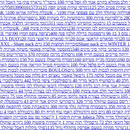
 ממולא בקרם אגוזי לוז וופל פריך 100 גרם
ד"ר גרארד פתי-בר דאבל קרם ב
 שקית פטיט חלב 125ג'
מרסי שקית פטיט קפה 125ג'
5053990101573
לינדט
מילקה שוקולד חלב עם פצפוצי אורז 100ג' - K
טבלת מילקה אוראו 100ג' K
מ
פרוטיז פירות 300 גרם
קשיות ג'לי בשקית 300 גרם
פרינגלס אורגינל 165 גרם
עמים 15 גרם
גומי מקסיקני דולצ'ה מנגו 311ג'
גומי מקסיקני דולצ'ה אבטיח 311ג
ש ממתקים
טוויקס לבן חמישייה 230ג'
מלטיזרס שקית פינוק 68ג'- K
טובלרון חלב 35ג
 96 גרם
פסטה ברילה חלבון פנה 400ג'
צ'ופה צופס חמוץ 90ג'
פרי FREE חטיף מלון קראנצ'י 20 גרם
2ג'
ווי סמארט קראנצי אננס 20ג'
ווי סמארט קראנצי בננה 20ג'
SKILLS DUO סוכריות על מקל בטעמי תפו
סוכריות חמוצות 150 גרם SOUR MADNESS XXL - Share pack
דגני בוקר סיני מיניס 340ג'
מונסטר אולטרה פאנטזי משקה אנרגיה ללא סוכר
וקה פריכים בטעם חריף 108 גרם
חלב מרוכז וממותק 370 גרם
דוריטוס מקסיק
1ג'
ממבה מג'יק סטיקס 160ג'
ממרח מרשמלו בטעם וניל 150 גרם
ממרח מרש
ורז בטעם ליים פלפל וצילי 100 גרם
חטיף סטייל קוריאה אורז בטעם קארבונרה 
BOULOS סוכריות דחוסות לבבות כחול לבן 500 גרם
 עם מטבל סלסה 175 גרם
אל סאבור נאצ'וס דיפ מלוח עם מטבל גוואקמולי 175 ג
40 גרם
חטיף דובאי מריר 40 גרם
פילסברי ציפוי כחול 442 גרם
פילסברי ציפו
מייק אנד אייק רכב גלידה 120 גרם
פרלין דובאי שוקולד לבן במילוי פיסטוק וקדאיף
ריטר חלב אגוז צימוק 100 גרם
שוקולד לבן בצורת כדור 44 גרם
שוקולד ח
ם
שוקולד בצורת פיצה גלקסי מיקס 85 גרם
גומי מתקלף מנגו 75 גרם
גו
ריסס בטעם שוקולד מריר 326 גרם
הרשי קוקיס אנד קרים 43 גרם
נסטלה קורנ
ה 350 גרם
ממרח פרלינה גולד פרווה 300 גרם
אבקת סוכר להקפאה 300 גרם
80 גרם כוס ורוד
נודלס ראמן עוף חריף רוז 80 גרם
נודלס ראמן 4 גבינות 80 גרם
שוקולד מריר 70% lubeca אריזת חיסכון 1 ק"ג
צמר גפן עם סוכריות קופצות ענב
 דובאי חלב 72 גרם
מילוי תות שדה 1 ק"ג
מחית פיסטוק 100 ג'
קרם שוקולד לשמר
טרנד ממתק בטעם אפרסק מתקלף גדול 135ג'
פוקי מקלות דאבל שוקולד 47 גרם