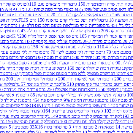
ה תות שדה ודומדמניות 150 גרם
היידי מוצארט נוגט 119ג'
טוניס שוקולד חלב 
לון דיאג'סטיב ש.שועל שוק' 425ג'
באצ'י מריר קפה שקית 125 ג' PERUGINA BACI
 טסה שובי דובי מתוק
יאמס לקקן רולר תות 20 גרם
יאמס אבן נייר ומספריים 18 גרם
 הפתעה 18 גרם
גליליות וופל במילוי קרם בראוניז 150 גרם FLIS
גליליות וופל במי
ג'ל 351 גרם
סוכריות טופי ממולאות בטעם חלב כוס חלב 150 גרם
חטיף שו
קורובקה 205 גרם
חטיף שוקולד רושן ממולא קרם ברולה 43 גרם
חטיף שוק
 היפו אגוזי לוז חמישייה 105 גרם
אמ אנד אמס קרמל מלוח 200ג' K
אם אנד א
ם
מנטוס פירות 29.7 גרם
לוק או לוק גומי נקניקייה 100 גרם
גומי כובע כחול
 גלידה גליל 110.4 גרם
מילקה עוגיות סנסיישן אוראו 156 גרם
אבקת קקאו 400 גרם
טעם מנגו 70 גרם
סוכריות ג'לי בטעם ליצ'י 70 גרם
סוכריות ג'לי בטעם ענבים 70 ג
ומי בצורת עין כ50 יחידות 500 גרם
מארז סנטה 90 גרם
סאוור מדנס סוכריות
 90 גרם
סאוור מדנס סוכריות חמוצות 60 גרם fire
עוגה ספוג מצופה קרם וניל 
קינג עוגיות רכות שוקולד צ'יפס 160 גרם
קינג עוגיות רכות שוקולד מריר צ'יפס 160 
אורביט רפרשרס מסטיק ללא סוכר בטעם אבטיח פטל בקבוקון 67 גרם
טרולי
 200 גרם
טרולי גומי נשיקות תות 200 גרם
טרולי גומי פרות חלב 200 גרם
רפט רוטב ברבקיו טריאקי מתוק 510 מ"ל
בר שוקולד באונטי 57 גר'
מילקה שוקו
ון מקסיקני 250 גרם
ארוחת אורז אושפלו 250 גרם
ארוחת אורז מג'דרה 250 גרם
גונץ אנשי שלג משוקולד במילוי קרם חלב ברשת 85 גרם
גונץ אנשי שלג
נטה 100 גרם
גונץ עוגיות חמאה 9% קריסמיס פח 454 גרם
גונץ שוקולד לו
שחור סטי 1 ק"ג
שוק' סורינטה סנטה מיקס 1 ק"ג SORINI
בונ' קריסמס סנטה עם פפ
ס דמות 102 ג'
קינדר קריסמיס מיני פריינדס 164ג'
קינדר סנטה מילקי קרמל 110
ג'
קינדר קריסמיס קלנדר כוכב מעורב 149 ג'
קינדר קריסמיס ביצה ענקית בנו
מילקה שוקולד חלב עם עדשים 100 גרם
מילקה עוגיות סנסיישן 156 גרם
ת 14 סמ
אקדח 2 סביבון אור+ 3 פרופלור בלוח 33X16 סמ
סביבון 5 קומות בלוח 17X12 סמ
מזרק גדול לאפייה - 50 מל'
4 סביבון טוש מצייר בלוח 29X10 סמ