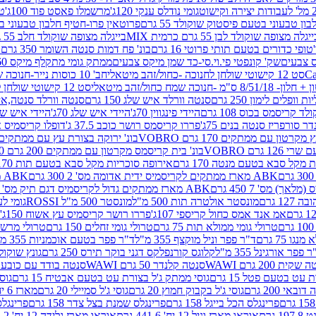
גומי נודלס ענקי 120ג'
מרשמלו פאסט פוד 100ג'
טר
ן טבעוני בטעם פיסטוק שוקולד 55 גרם
פרוטאין פרו-חטיף חלבון טבעוני בטעם 
יגלה מצופה שוקולד לבן 55 גרם כרמית MIX
בייגלה מצופה שוקולד חלב 55 גרם כרמית MIX
טופי כדורים בטעם תותי פרוטי 16 גרם
בונ' פח דמות סנטה השומר 350 גרם SORINI
קס צבעים
שק' קונפטי פי.וי.סי-כד שמן מיקס צבעים
ממתק גומי מתקלף מיקס 60 גרם
סט 12 קישוטי שולחן לחנוכה -כחול/זהב מיטאלי
חב' 10 כוסות נייר-חנוכה שמח כחול/זהב מיטאלי
ס"מ -חנוכה שמח כחול/זהב מיטאלי
סט 12 קישוטי שולחן לחנוכה -צבעוני
ות וופלים לימון 250 גרם
סנטה וורלד איש שלג 150 גרם
סנטה וורלד סנטה,איש ש
קריסמס בכוס 108 גרם
היידי פינגווין 70ג'
היידי איש שלג 70ג'
היידי איש שלג 50
דר סורפריז סנטה בנים 75ג'
פררו קריסמס רושר כוכב 37.5 ג'
דופלו קריסמיס איש
רטון עם ממתקים 170 גרם VOBRO
בונ' ירוקה בצורת עץ עם ממתקים 170 גרם OBRO
רם VOBRO
בונ' בית קריסמס מקרטון עם ממתקים 200 גרם VOBRO
10 סביבון פ
מקל סבא בטעם מנטה 170 גרם
אירופה סוכריות מקל סבא בטעם תות 170 גרם
ABK מארז ממתקים לקריסמיס ידית אדומה מס' 2 300 גרם
ABK מארז מתנה פעמון לקריסמיס מס' 1 200 גרם
ABK מארז ממתקים גדול לקריסמיס דגם תיק מס' 4 500 גרם
1 גרם
מונסטר אולטרה תות 500 מ"ל
מונסטר 500 מ"ל ROSSI
גומי לעי
אמ אנד אמס כחול קריספי 107ג'
פררו רושר קריסמיס עץ אשוח 150ג'
טרולי גומי ממולא תות 75 גרם
טרולי גומי זחלים 150 גרם
טרולי מרשמלו ב
ו 75 גרם
ד"ר פפר וניל מוקצף 355 מ"ל
ד"ר פפר בטעם אוכמניות 355 מ"ל
 פפר אורגינל 355 מ"ל
קלוגס קורנפלקס דגני בוקר תירס 250 גרם
גונץ שוקולד 
שקית 200 גרם WAWI
סנטה קלנדר 50 גרם WAWI
סנטה בודד עם כובע 80 גרם WAWI
עט בטעם פטל 15 גרם
גוסי ממתק ג'ל בצורת עט בטעם אבטיח 15 גרם
גוס
ובאי 200 גרם
גוסי ג'ל בקבוק חמוץ 20 גרם
גוסי ג'ל סמיילי 20 גרם
מארז 6 יח' תיבת אוצר פלסטיק
פרינגלס הכל בייגל 158 גרם
פרינגלס שמנת בצל צדר 158 גרם
פרינגלס מ
גרם
אוראו מארז וניל 12 יח' 441.6 גרם
אוראו מארז גלידה 12 יח' 331.2 גרם