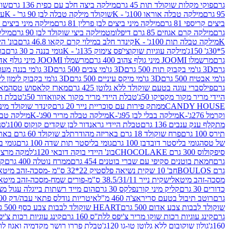
גרם
פוקי מקלות שוקולד תות 45 גרם
מילקה ביצה חלב עם כפית 136 גרם
שוקו
95 גרם
מילקה טבלה אוראו 100ג' - K
שוקולד מילקה טבלה לבן 90 גר' - K
עו
ביצים קריספי 81 גרם
מילקה מיני ביצים לבן פרלין 81 גרם
מילקה מיני ביצים ש.לבן
גרם
מילקה קרם אגוזים 85 גרם דיפלומט
מילקה ביצי שוקולד לבן 90 גרם
מילקה
K
מילקה טבלה תות 100ג' - K
קינדר חלב במילוי קרם קקאו 46.8 גרם
בונ' היי
5*30ג' 150ג'
מילקה עוגיות שוקוצי'פס צימוק 135ג' - K
גומי בננה כ 30 גרם
בר
גרם
מרשמלו JOOMI מיני גולף צהוב 400 גרם
מרשמלו JOOMI מיני גולף אדום 400 גרם
גרם
3D גו'מי בקבוק תות 500 גרם
3D גו'מי צבים 500 גרם
3D גו'מי בננה מעוצב 500 גרם
גו'מי אבטיח 500 גרם
3D גו'מי מיקס עיניים 500 גרם
3D גו'מי בקבוק לימון ליים 500 גרם
גרם
פילסברי עוגה בטעם שוקולד ללא גלוטן 425 גרם
מארז קלאסוש טסה
מאר
היידי מריר מקור מקסיקו 50ג'
טבלת היידי מריר מקור אקוואדור 50ג'
טבלת היי
CANDY HOUSE
ממתק פירות עם סוכריית נייר 20 גרם
קינדר שוקולד מיני פר
וקרמל 276ג'-K
מילקה בבלי לבן 95ג'-K
מילקה טבלה מריר 90ג'-K
מילקה טבלה ח
מתקלף ענק ענבים 136 גרם
טבלת היידי גראנדור לבן שקדים קוקוס 100ג'
סני
תירס 100 גרם
פרח שוקולד 18 גרם באריזה מהודרת
לב שוקולד 60 גרם באריזה מהודרת
של טסה
גומי בליסטר דובדבן 100 גרם
גומי בליסטר תות שדה 100 גרם
גומי בל
סיפקולוס 300 גרם CHOCOLAKE
בונ' היידי בוקה דובאי 120ג'
למקה מרציפן 62% 00
גרם
חמאת בוטנים סקיפי עם שברי בוטנים 454 גרם
ממרח נוטלה 400 גרם
קי
גרם BOULOS
חב' 10 שקית נשיאה פלסטיק 22*32 ס"מ -מסכה-זהב מיטאלי
מסכה-זהב מיטאלי
שקית נייר 38.5/31/11 ס"מ-פורים שמח-מסכה-זהב מיטאלי
כדורים 30 גרם
קליק מיני קורנפלקס 30 גרם
הום מייד רשתות בייגלה עגול מצופה ב
גרם
רוטב תיבול בטעם סריראצ'ה 460 מ"ל
איטריות נודלס פתאי עבה/דק 200 גרם
שוקולד לבבות צבע אדום 500 גרם
HEART שוקולד לבבות צבע כסף 500 גרם
גרם
קינג עוגיות רכות שוקו מריר צ'יפס ללת''ס 160 גרם
קינג עוגיות רכות צ'יפס ק
160ג'
גולון שוקובום ללא גלוטן טו-גו 120ג'
טבלת פררו רושר מקדמיה ואגוז לוז 90 גר