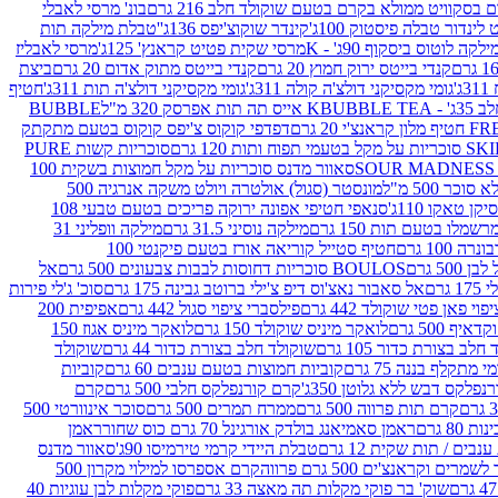
סקוויט ממולא בקרם בטעם שוקולד חלב 216 גרם
בונ' מרסי לאבלי
 לינדור טבלה פיסטוק 100ג'
קינדר שוקוצ'יפס 136ג'
'טבלת מילקה תות
ילקה לוטוס ביסקוף 90ג' - K
מרסי שקית פטיט קראנץ' 125ג'
מרסי לאבליז
קנדי בייטס ירוק חמוץ 20 גרם
קנדי בייטס מתוק אדום 20 גרם
ביצת
'
גומי מקסיקני דולצ'ה קולה 311ג'
גומי מקסיקני דולצ'ה תות 311ג'
חטיף
' - K
BUBBLE TEA אייס תה תות אפרסק 320 מ"ל
BUBBLE
דפדפי קוקוס צ'יפס קוקוס בטעם מתקתק
ח ותות 120 גרם
סוכריות קשות PURE
סאוור מדנס סוכריות על מקל חמוצות בשקית 100
 500 מ"ל
מונסטר (סגול) אולטרה ויולט משקה אנרגיה 500
ן טאקו 110ג'
סנאפי חטיפי אפונה ירוקה פריכים בטעם טבעי 108
מלו בטעם תות 150 גרם
מילקה נוסיני 31.5 גרם
מילקה וופליני 31
100 גרם
חטיף סטייל קוריאה אורז בטעם פיקנטי 100
BOULOS סוכריות דחוסות לבבות צבעונים 500 גרם
אל
רם
אל סאבור נאצ'וס דיפ צ'ילי ברוטב גבינה 175 גרם
סוכ' ג'לי פירות
י פאן פטי שוקולד 442 גרם
פילסברי ציפוי סגול 442 גרם
אפיפית 200
 500 גרם
לואקר מיניס שוקולד 150 גרם
לואקר מיניס אגוז 150
לב בצורת כדור 105 גרם
שוקולד חלב בצורת כדור 44 גרם
שוקולד
מי מתקלף בננה 75 גרם
קוביות חמוצות בטעם ענבים 60 גרם
קוביות
פלקס דבש ללא גלוטן 350ג'
קרם קורנפלקס חלבי 500 גרם
קרם
קרם תות פרווה 500 גרם
ממרח תמרים 500 גרם
סוכר אינוורטי 500
ראמן סאמיאנג בולדק אורגינל 70 גרם כוס שחור
ראמן
ים / תות שקית 12 גרם
טבלת היידי קרמי טירמיסו 90ג'
סאוור מדנס
ים וקראנצ'ים 500 גרם פרווה
קרם אספרסו למילוי מקרון 500
שוק' בר פוקי מקלות תה מאצה 33 גרם
פוקי מקלות לבן עוגיות 40