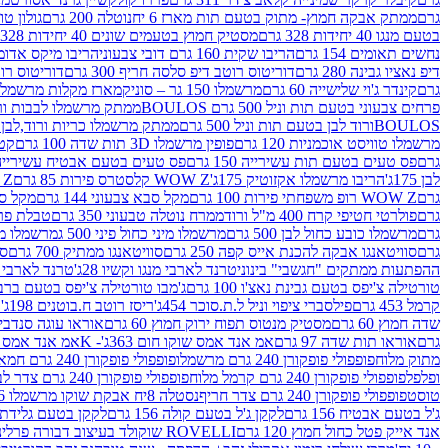
גרם
ממתק אבקה חמוץ- מתוק בטעם תות מארז 6 יח
נוטלה 200 גרם
גולון טוו
בטעם מנגו 40 יחידות 328 גרם
מסטיק חמוץ בטעמים שונים 40 יחידות 328 גרם
נחשים תאומים 154 גרם
הריבו שקית 160 גרם דובי צבעוני
הריבו מיקס אדומים 175
דיפ נאציו גבינה 280 גרם
דוריטוס רוטב דיפ סלסה חריף 300 גרם
דוריטוס רוטב
גרם
קינדר ג'וי שלישייה 60 גרם
מרשמלו 150 גר – סוניק
מארז מקלות מרשמלו יאמס צבע
פרחים צבעוני בטעם תות וניל 500 גרם BOULOS
ממתק מרשמלו לבבות ורוד לבן ב
BOULOSורוד לבן בטעם תות וניל 500 גרם
ממתק מרשמלו כריות ורוד,לבן בטעם תות 
מרשמלו טוויסט אוכמניות 120 גרם
פופין מרשמלו 3D תות שדה 100 גרם
קטש
גרם
פס טעים בטעם תות עשירייה 150 גרם
פס טעים בטעם אבטיח עשירייה 150 גר
לבן 175ג'
הריבו מרשמלו אקזוטיק 175ג'
WOW Z קלסטרס פירות 85 גרם
WOW Z ק
גרם
WOW Z רופ משפחתי פירות 100 גרם
מקל סבא צבעוני 144 גרם
מקל סבא 
גרם
פולרטי חטיפי קרח 400 מ"ל ורוד
ממרח נוטלה טבעוני 350 גרם
טבלת פררו ר
גרם
מרשמלו כובע כחול לבן 500 גרם
מרשמלו מיני כחול פיני 500 ג
מרשמלו מיני 
גרם
סוויטאנגו אבקה להכנת אייס קפה 250 גרם
סוויטאנגו ממתיק 700 גרם
סו
ההפתעות ממתקים "חגשבי" בינוני
טרנד לארבי מנגו וקשיו 28ג'
טרנד לארבי תו
טורטילה צ'יפס בטעם גבינת נאצ'ו 100 גרם
ג'מבו טורטילה צ'יפס בטעם ברביקיו 00
קרמל 453 גרם
פילסברי ציפוי וניל ל.ת.סוכר 454ג'
ריסז רוטב ח.בוטנים 198ג'
ק
שדה חמוץ 60 גרם
מסטיק מנטוס תפוח ירוק חמוץ 60 גרם
אוראו עוגה סנדביץ שו
גרם
אוראו תות שדה 97 גרם
אמ אנד אמס שוקו חום 363ג'- K
אמ אנד אמס צהו
מתוק מלוח
פופפולי פופקורן 240 גרם מרשמלו
פופפולי פופקורן 240 גרם חמאה סינמה
ופלפל
פופפולי פופקורן 240 גרם קרמל מלוח
פופפולי פופקורן 240 גרם צדר לבן
טוסט
פופפולי פופקורן 240 גרם צדר חריף
נסטלה 8יח אבקת שוקו מרשמלו 193.6ג'
ג'ל בטעם אבטיח 156 גרם
לקקן ג'ל בטעם קולה 156 גרם
לקקן בטעם גלידת שוקו
אנד אייק פטל כחול חמוץ 120 גרם
ROVELLI שוקולד בעיצוב דבורה פרלינים 800 גרם