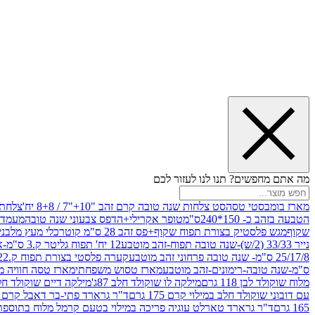
מה אתם מחפשים? תנו לנו לעזור לכם
מארז בומבסטי טסה
סט צלחות שנה טובה קרם זהב "10+"7 / 8+8 יח'
צלחת נייר 10" 
הטבעה בזהב כ- 150*240ס"מ
טופר אקרילי+הדפס צבעוני שנה טובה
מעמד עץ
שקוף
מגש פלסטיק בצורת תפוח שקוף+פס זהב 28 ס"מ קוטר
כלי מעץ מלבני 20*20 *6 +גב בצורת תפוח ג.20 ס"מ-שנה ט
נייר 33/33 (2/ש)-שנה טובה תפוח-זהב מוטבע
12 יח' תפוח גליטר ק.3 ס"מ-אדום
25/17/8 ס"מ- שנה טובה פרחוני זהב מוטבע
קערה פלסטי בצורת תפוח ק.22 ג.7 ס"מ
ס"מ-שנה טובה-רימונים-זהב מוטבע
מארז טסוש משפחתי
מארז טסה חוויה מ
מלוח שוקולד לבן 118 גרם
מילקה לו שוקולד חלב 87ג'
מילקה דיים שוקולד חלב קרמ
עם דובוני שוקולד חלב במילוי קרם 175 גרם
ד"ר גרארד פתי-בר דאבל קרם בסק
165 גרם
ד"ר גרארד טארלט עוגיה פריכה במילוי בטעם קרמל מלוח בתוספת פתיתי 