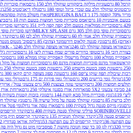
קרמל 80 גרם
עוגיות מילקה ביסקוויט שוקולד חלב 150 גרם
מארז סוכריות לעיס
גרם
טוניס שוקולד חלב עם שברי בייגל וטופי 180 גרם
גולון דיאג'סטיב 250ג'
גו
מריר 70% קופסה 175 ג' PERUGINA BACI
מארז משולב מתוק טסה
מארז
בטעם אוכמניות 10 גרם
יאמס סוכריות סוכר חמוצות בטעם תות 10 גרם
ביצת
429 גרם
סוכריות ממולאות בטעם חלב קפה קפה לייק 351 גרם
רושן סוכריות ג'לי 
גרם
סוכריות טופי כוס חלב 305 גרם MILKY SPLASH
רושו סוכריות טופי חלב 
גרם
מזרק שוקולד חלב אגוזי לוז 60 גרם
מזרק שוקולד חלב לבן 60 גרם
קינדר הפי
(אדום) 85 גרם
גונץ סנטה קלאוס דורטמונד (צהוב) 85 גרם
סוכ' מנטוס מנטה 29.7 גר
גרם
אוראו מצופה שוקולד לבן 246ג'
אוראו מצופה שוקולד חלב 246ג' - K
אוראו
בצורת דובי 16 גרם
טופי כדורים פורים שמח בצורת ליצן 16 גרם
סוכריות ג'לי ב
קאפקייק ממולא 100 גרם
מלו מרשמלו קאפקייק שוקו ממולא 100 גרם
סוכריות ג
קראש
סאוור מדנס סוכריות חמוצות מדנס 60 גרם
סוכריות חמוצות על מקל גולגולת
250 גרם
עוגת ספוג בטעם מישמש 250 גרם
עוגת ספוג בטעם שוקולד 250 גרם
רכות שיבולת תפוז שוקו צ'יפס 160 גרם
עוגה ספוג מצופה קרם קקאו 300 גרם
150ג'
טרולי גומי כרישים 200 גרם
טרולי גומי פירות ים 175 גרם
טרולי גומי עכברים
תולעים חמוצות 200 גרם
קישוטי עוגה בצנצנת 500 גרם צבעוני עגול / ארוך
ק
24 סביבון צבעוני 5X2 סמ
ארוחת אורז בסגנון איטלקי 250 גרם
ארוחת אורז בסגנ
ליצ'י 119ג'
גונץ סוכריית מקל סבא קשת 144 גרם
גונץ בובות קטנות בשקית 100 גרם
חלב ברשת 85 גרם
גונץ שוקולד סנטה על מקל שישיה 78 גרם
גונץ שוקולד חלב ס
גרם
גונץ מיקס סנטה גדול בשקית 100 גרם
מארז טסה אור גדול
גומי פטל אדום 
ROVELLI פרליני שוקולד סנטה בשקית 400 גרם
SORINI
קינדר קריסמיס מיק
קריסמיס סנטה 70ג'
קינדר שוקולד חנוכייה 135 גרם
קינדר קריסמס תיק מיקס 193
עם הפתעה 36ג'
קינדר קריסמיס לב עם הפתעה 53ג'
מילקה אוראו סנדוויץ 92 גרם
מריר 320ג'
דן לגן 10 כד שמן חנוכה נחושת 7 סמ
סביבון מוט נס גדול היה פה ברש
נורה למילוי עם הברגה 9 סמ
דן לגן 12 מ.מפתחות פנס לד צבעוני 7 סמ
מארז 3 מזרקים לאפייה ולבישול 10 מל'