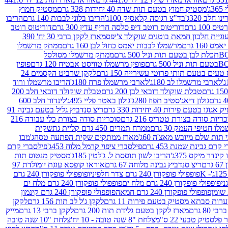
ג'
מסטיק חמוץ בטעם תות שדה 40 יחידות 328 גרם
מסטיק חמוץ
 חלב 320ג'
בד"צ רגוסה קלאסיק 100ג'
הריבו בלוני לבבות 140 גרם
הריבו
100 גרם
דוריטוס רוטב דיפ סלסה חריף עדין 300 גרם
דוריטוס רוטב
וגיית חלבון חמאת בוטנים שוקולד צ'יפס
מארז לקקן ברבי 30 יח' 390
160 גרם
מרשמלו לבבות יאמס כחול לבן 160 גרם
ממתק מרשמלו
ממתק מרשמלו מסולסל
פופין מרשמלו טוויסט אבטיח 120 גרם
פופין
טעים בטעם תותי פרוטי עשירייה 150 גרם
לקקן שרביט הקסמים 24
לארבי מרשמלו לב 180ג'
לארבי מרשמלו פרח 180ג'
הריבו מרשמלו ורוד
טבלת שוקולד דובאי לבן 200 גרם
טבלת שוקולד דובאי חלב 200
גולון דיאג'סטיב תפוז 280ג'
גולון באטר פליי 495ג'
לינדור חלב 600
גוגו בטעם פירות 40 יחידות 330 גרם
ריצ סנדביץ גליל בטעם גבינה 91
ריות סודה בצורת טטריס 216 גרם
סוכריות סודה בצורת כלי עבודה 216
לו חטיפי העמק 30 גרם
ממרח תמרים 450 גרם קליית גת
שקית
תות שלם מיובש מאצ'ה 60ג'
מארז ממתקים שקית הפתעה טסה
ג'מבו
קרם גבינת שמנת 453 גרם
פילסברי ציפוי קרמל מלוח 453ג'
פילסברי קרם
קינדר מיקס 375ג'
הריבו לשון תוססת ל. ג'לטין 185ג'
מסטיק מנטוס תות
ם
ריצ סנדביץ גבינה מלוחה 67 גרם
אוראו קופסא עוגת יומולדת 97
פופפולי פופקורן 240 גרם צדר חלפיניו
פופפולי פופקורן 240 גרם
פופפולי פופקורן 240 גרם מלח ים
פופפולי פופקורן 240 גרם מלח ים
פופפולי פופקורן 240 גרם חמאה
פופפולי פופקורן 240 גרם קינמון
ות סבתא מסטיק בטעם פירות 11 גרם
לקקן ג'ל לב תות 156 גרם
לקקן
מארז לקקן בטעם גלידת תות 200 גרם
לקקן ברבי 13 גרם
מייק
פלסטיק טבעי 22 ס"מ
צלחת "8 שנה טובה - 10 יח'
צלחת "10 שנה טובה