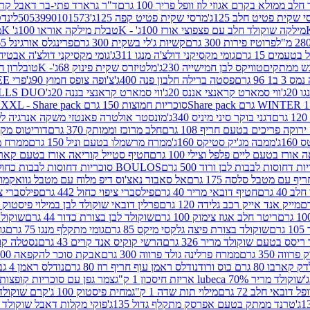
 ממולא בקרם אגוזי לוז וופל פריך 100 גרם
ד"ר גרארד פתי-בר דאבל קרם ב
 שקית פטיט חלב 125ג'
מרסי שקית פטיט קפה 125ג'
5053990101573
לינדט
מילקה שוקולד חלב עם פצפוצי אורז 100ג' - K
טבלת מילקה אוראו 100ג' K
מ
פרוטיז פירות 300 גרם
קשיות ג'לי בשקית 300 גרם
פרינגלס אורגינל 165 גרם
עמים 15 גרם
גומי מקסיקני דולצ'ה מנגו 311ג'
גומי מקסיקני דולצ'ה אבטיח 311ג
ש ממתקים
טוויקס לבן חמישייה 230ג'
מלטיזרס שקית פינוק 68ג'- K
טובלרון חלב 35ג
 96 גרם
פסטה ברילה חלבון פנה 400ג'
צ'ופה צופס חמוץ 90ג'
פרי FREE חטיף מלון קראנצ'י 20 גרם
2ג'
ווי סמארט קראנצי אננס 20ג'
ווי סמארט קראנצי בננה 20ג'
SKILLS DUO סוכריות על מקל בטעמי תפו
סוכריות חמוצות 150 גרם SOUR MADNESS XXL - Share pack
דגני בוקר סיני מיניס 340ג'
מונסטר אולטרה פאנטזי משקה אנרגיה ללא סוכר
וקה פריכים בטעם חריף 108 גרם
חלב מרוכז וממותק 370 גרם
דוריטוס מקסיק
1ג'
ממבה מג'יק סטיקס 160ג'
ממרח מרשמלו בטעם וניל 150 גרם
ממרח מרש
ורז בטעם ליים פלפל וצילי 100 גרם
חטיף סטייל קוריאה אורז בטעם קארבונרה 
BOULOS סוכריות דחוסות לבבות כחול לבן 500 גרם
 עם מטבל סלסה 175 גרם
אל סאבור נאצ'וס דיפ מלוח עם מטבל גוואקמולי 175 ג
40 גרם
חטיף דובאי מריר 40 גרם
פילסברי ציפוי כחול 442 גרם
פילסברי ציפו
מייק אנד אייק רכב גלידה 120 גרם
פרלין דובאי שוקולד לבן במילוי פיסטוק וקדאיף
ריטר חלב אגוז צימוק 100 גרם
שוקולד לבן בצורת כדור 44 גרם
שוקולד ח
ם
שוקולד בצורת פיצה גלקסי מיקס 85 גרם
גומי מתקלף מנגו 75 גרם
גו
ריסס בטעם שוקולד מריר 326 גרם
הרשי קוקיס אנד קרים 43 גרם
נסטלה קורנ
ה 350 גרם
ממרח פרלינה גולד פרווה 300 גרם
אבקת סוכר להקפאה 300 גרם
80 גרם כוס ורוד
נודלס ראמן עוף חריף רוז 80 גרם
נודלס ראמן 4 גבינות 80 גרם
שוקולד מריר 70% lubeca אריזת חיסכון 1 ק"ג
צמר גפן עם סוכריות קופצות ענב
 דובאי חלב 72 גרם
מילוי תות שדה 1 ק"ג
מחית פיסטוק 100 ג'
קרם שוקולד לשמר
טרנד ממתק בטעם אפרסק מתקלף גדול 135ג'
פוקי מקלות דאבל שוקולד 47 גרם