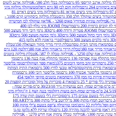
 מילקה ארנב קריספי 95 גרם
מילקה בבלי חלב 90ג'-K
מילקה ארנב לוטוס
ביסקוויט 264 גרם
מילקה חום לבן 90 גרם דיפלומט
שוקולד מילקה מיני
ם
מילקה מיני ביצים אוראו 81 גרם
מילקה מיני ביצים דאיים 81
קוטדור ביצים שוקולד חלב 350 גרם
טבלת מילקה ביסקוויט קרם 100ג' -
מילקה עוגיות סנדוויץ' פאוס 260ג' - K
ליאון שוקולד לבן חמישייה
 קוביס כרמית 200 גרם
מרשמלו JOOMI מיני גולף לבן 400
מרשמלו JOOMI פטריה ורודה 400 גרם
3D גו'מי דובי ורוד מעוצב 500
3D גו'מי דובי כחול מעוצב 500 גרם
3D גו'מי כבשה מעוצב 500 גרם
3D
3D גו'מי כלבים מעוצב 500 גרם
פילסברי בראוניז ללא גלוטן 415
 טסה
מארז מותגי הבית טסה
טבלת היידי מריר מקור וונצואלה 50ג'
טבלת
אנדור מריר אגוז 80ג'
טבלת היידי גראנדור חלב אגוז 80ג'
רולטה 120 גרם
מילקה אגוז שלם 250ג' - K
מילקה טבלה לו 87ג'-K
טבלת מילקה בוטנים
גומי מתקלף ענק אפרסק 136 גרם
גומי מתקלף ענק בננה 136 גרם
גומי
רם
הריבו זהב מקסי דובונים 375ג'
מארז ספר ושוקולדים
גומי בליסטר
גים
מארז סירת מתוקטסה
סילאן טבעי לחיץ 500 גרם
מארז התיק המתוק
גומי בליסטר אבטיח 100 גרם
גומי בליסטר דובי 100 גרם
ממרח
פיטורת פירות בון ממן 370 גרם
חמאת בוטנים סקיפי קלאסי 454
נייה ג'לי פורים * 25 גרם
מארז 4 סוכריות על מקל וסוכריות קופצות 20
שקית נייר 30/23/10 ס"מ-פורים שמח -
גומי בננה קצף 1 ק"ג
קליק מיני
כריות ג'לי בטעם ענבים 175 גרם
סוכריות ג'לי בטעם תות שדה 175
רוטב חמוץ מתוק 300 מ"ל
רוטב צ'ילי מתוק 300 מ"ל
HEART
קס וופל גליליות 22 גרם
ג'מבו טורטילה צ'יפס בטעם צ'ילי מתוק 100
ק ראמן פיקנטי להכנה מהירה 120 גרם
גולון שרקיז ללא גלוטן טו-גו
וגת גבינה 300ג'-K
מילקה טבלה צימוק אגוז חדש 270ג' - K
מילקה