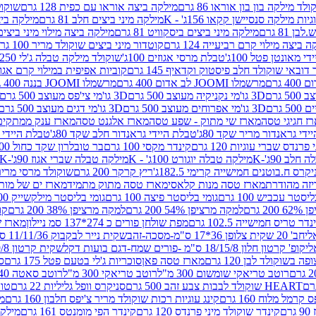
לד מילקה בון בון אוראו 86 גרם
מילקה ביצה אוראו עם כפית 128 גרם
שוקולד
גיות מילקה סנסיישן קקאו 156ג' - K
מילקה מיני ביצים חלב 81 גרם
מילקה ביצים 
 81 גרם
מילקה מיני ביצים ביסקוויט 81 גרם
מילקה ביצה מילוי מיני ביצים 97 גר
 ביצה מילוי קרם רביעייה 124 גרם
קוטדור מיני ביצים שוקולד מריר 100 גרם
די מאונטן פטל 100ג'
טבלת מרסי אגוזים 100ג'
שוקולד מילקה טבלה ג'לי 250 גר'-K
 דובאי שוקולד חלב פיסטוק וקדאיף 145 גרם
קוביות אפיפית במילוי קרם אגוזי לוז
מרשמלו JOOMI לב אדום 400 גרם
מרשמלו JOOMI בננה 400 גרם
3D גו'מי נקניקיה מעוצב 500 גרם
3D גו'מי צי'פס מעוצב 500 גרם
3D גו'מי אפרוחים מעוצב 500 גרם
3D גו'מי דגים מעוצב 500 גרם
ז חגיגי טסה
מארז שי מתוק - שפע טסה
מארז אלגנט טסה
מארז ענק ממתקים
די גראנדור מריר שקד 80ג'
טבלת היידי גראנדור חלב שקד 80ג'
טבלת היידי גר
נדס שברי עוגיות 120 גרם
קינדר מקסי 100 גרם
בר טובלרון שקד כחול 100ג'
לב 90ג'-K
מילקה טבלה יוגורט 100ג' - K
מילקה טבלה שברי אגוז 90ג'-K
קרס ח.בוטנים חמישייה קרימי 182.5ג'
ריץ קרקר 200 גרם
שוקולד מרסי מריר 250 ג
מארז טסה מנות קלאסי
מארז טסה מתוק מתמיד
מארז ים של מות
יסטר עכביש 100 גרם
גומי בליסטר פיצה 100 גרם
גומי בליסטר מילקשייק 100 גרם
2 גרם
למקה מרציפן 54% 200 גרם
למקה מרציפן 38% 200 גרם
קונ
נדר טריס חמישייה 102.5 גרם
מפת שולחן פורים כ 274*137 סמ ניילון
מארז שמי
חב' 20 שקית צלופן 36*17 ס"מ-מסכה-זהב
שקית נייר לבקבוק 11/11/36 ס"מ ס"מ-פורים שמח- דגם ענן
קופ' קרטון חלון 18/15/8 ס"מ -פורים שמח-דגם בועות דקל
שקית קרטון 24.5/19/8 ס"מ-פורים שמח-דגם בועות דקל
שוקולד לבן 120 גרם
מארז טסה פאן
סוכריות ג'לי בטעם פטל 175 גרם
סו
רוטב טריאקי שומשום 300 מ"ל
רוטב טריאקי 300 מ"ל
רוטב סאטה 240 גרם
HEART שוקולד לבבות צבע זהב 500 גרם
סניקרס וופל גליליות 22 גרם
טווי
רמל מלוח 160 גרם
קינג עוגיות רכות שוקולד מריר צ'יפס חלבון 160 גרם
מר
ם
קינדר שוקולד מיני פרנדס 120 גרם
קינדר הפי מומנטס 161 גרם
מילקה ע