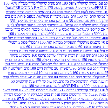
עם עוגיות שוקולד צ'יפס 180 גרם
טוניס שוקולד מריר מעולה 70% 180
באצ'י מיקס 3 טעמים קופסה 175 ג' PERUGINA BACI
באצ'י
יאמס לקקן רולר בטעם פטל 20 גרם
יאמס סוכריות סוכר חמוצות
לוי קרם וניל 150 גרם FLIS
סוכריות ממולאות בטעם פירות בים בום
קולד רושן עם בוטנים 38 גרם
רושן סוכריות ג'לי קרייזי פצ'ולקה 351
ולד רושן ממולא קרם קרמל 43 גרם
מזרק ממולא בטעם שוקולד לבן 8
ם קריספי 170ג'
אמ אנד אמס שוקו 220ג'
גונץ סנטה קלאוס ביירן מינכן
 500 גרם
גולון מריה חדש עברית 600ג'
קינדר קינדריני מאגדת 100
טופי כדורים מזל טוב בצורת דובי ורוד 16 גרם
טופי כדורים מזל טוב
רם
מלו מרשמלו קאפקייק ממולא תות 100 גרם
מלו פלוס מרשמלו
 חמוצות מאוד 60 גרם
סאוור מדנס סוכריות חמוצות 60 גרם
300 גרם
עוגת ספוג בטעם תות 250 גרם
עוגת ספוג בטעם דובדבן
גרם
קינג עוגיות רכות שוקולד טריפל צ'יפס 160 גרם
קינג עוגיות
 גומי פינגווין 150 גרם
טרולי גומי שיני דרקולה 150 גרם
טרולי סופר בריין
טרולי מרשמלו אפרסק 150 גרם
טרולי מרשמלו תפוח 150 גרם
טרולי גומי
לד חלב עם אגוזים 90 גרם
שוק' טב מילקה דיים 100 גרם דיפלומט
דן לגן
הריבו אבטיח 160ג'
היידי מוצארט תפוז 119ג'
היידי מוצארט נוגט
 משוקולד במילוי קרם חלב ברשת 80 גרם
גונץ סנטה משוקולד במילוי קרם
ח שנה מפרץ ההרפתקאות 75 גרם
גונץ שוקולד לוח שנה קריסמיס 50
יון 300 גרם SORINI
בונ' קריסמס טיפאני 180 גרם
ג'
קינדר קריסמס גרביים 212ג'
רפאלו קריסמס גראנד 125ג'
פררו רושר
ת 220ג'
קינדר קריסמיס ביצה ענקית בנים 220ג'
קינדר קריסמס דמויות
וופל מילקה במילוי קרם 150 גרם
אצבעות מילקיניס מילקה 87.5 גרם
טורינו
סביבון קפיץ 5 ראשים בקופ 22.5X13 סמ
10 כלי דמוי
דן לגן 10 סביבון טוש מצייר צבעוני 6.5X5.5 סמ
3