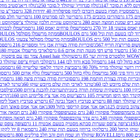
ינס ללא ת.סוכר 147ג'
גולון סנדוויץ' שוקולד ל.סוכר 250ג'
גולון דיאג'סטיב מוזלי 365
מסטיק חמוץ בטעם דובדבן לימון פסיפלורה 40 יחידות 328 גרם
בד"צ טורינו
 גרם
הריבו כוכבים 175 גרם
ריטר לבן סמרטיס 100 גרם
ריטר חלב סמרטיס 
 דיפ שמנת חמוצה ושום 280 גרם
קווסט עוגיית חלבון שוקולד צ'יפס
קווסט ע
וני 18 יח' 270 גרם
מרשמלו פרחים יאמס 160 גרם
מרשמלו לבבות יאמס 
טעם תות וניל 500 גרם BOULOS
ממתק מרשמלו מסולסל BOULOSתכלת לבן בטעם תות וניל 500 גרם
וניל 500 גרם BOULOS
ממתק מרשמלו מסולסל צבעוני BOULOSבטעם תות וניל 500 גרם
ופ סרירצ'ה חריף 567ג'
סוכריות סודה בצורת אבן נייר ומספרים 216 גרם
פס 
ם
עיד פרש דפי מנטה תות אדום 0.6 גרם
לארבי מרשמלו אבטיח 180ג'
לסטרס פירות יער 85 גרם
שוקולד Angel hair צמר גפן עם פיסטוק 150 גרם
כחול לבן 144 גרם
מקל סבא ורוד לבן 144 גרם
קלבי חטיף צ'יפס שוקולד 40 גרם
ושר שוקולד מריר 70% 90 גרם
ביצת קינדר קלאסי שלישייה 60 גרם
מסטיק א
ורוד פיני 500 ג
מרשמלו גולף כחול 500 גרם
מרשמלו גולף אדום 500 גרם
סוכ
כריות סודה בצורת חותמת 198 גרם
סוכריות סודה בצורת פיצה 180 גרם
מרשמ
ת שלם מיובש לבן 60ג'
טרנד לארבי תות שלם מיובש שוקו 60ג'
טרנד לארבי 
1 גרם
שקית שימחת תורה בינונית
תערובת להכנת צ'ורוס 500ג'
פילסברי 
ינדר הפי היפו חמישייה 105 גרם
צ'יטוס מק אנד צ'יז פליימינג הוט 160ג'
הריבו 
קולד תפוז 88 גרם
ריצ סנדביץ דאבל גבינה 67 גרם
ריצ סנדביץ דאבל לימון 67 גר
ב בוטנים 125ג'
אמ אנד אמס קריספי כחול 309ג'
אמ אנד אמס פאוצ' חום 125ג'- K
פופפולי פופקורן 240 גרם טבעי
פופפולי פופקורן 240 גרם חמאה אורגני
פופפולי פופקורן 240 גרם צדר צהוב
פופפולי פופקורן 240 גרם חמאה מופחת שומן
צ'ופה צ'ופס שערות סבתא מסטיק בטעם אבטיח 11 גרם
צופה צופס שער
 קרמל 200 גרם
לקקן ברווזון בטעם תות שדה 240 גרם
מארז 8 יח' לקקן ברבי 80 גרם
ROVELLI שוקולד חג שמח חום זהב חלב פרלינים 800 גרם
שופר 