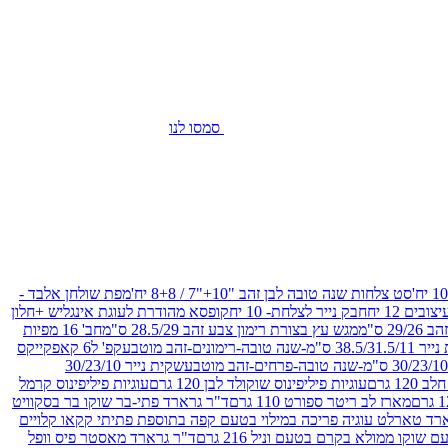
סמסו לנו
סט צלחות שנה טובה לבן זהב "10+"7 / 8+8 יח'
מפת שולחן אלבד -
חבק נייר לצלחת- 10 יח
קופסא מהודרת לעוגת אינגליש +חלון
 ס"מ
מגש עץ בצורת רימון צבע זהב 28.5/29 ס"מ
חב' 16 מפיות
-שנה טובה-רימונים-זהב מוטבע
קפ' ל6 קאפקייקס
שקית נייר 30/23/10
12 גרם
עוגיות פיליפינוס שוקולד לבן 120 גרם
עוגיות פיליפינוס קרמל
מארז לב ריטר ספורט 110 גרם
ד"ר גרארד פתי-בר שוקו בר בסקוויט
רד טארלט עוגיה פריכה במילוי בטעם קפה בתוספת פתיתי קקאו קלויים
קו ממולא בקרם בטעם וניל 216 גרם
ד"ר גרארד מאסטר פיס וופל