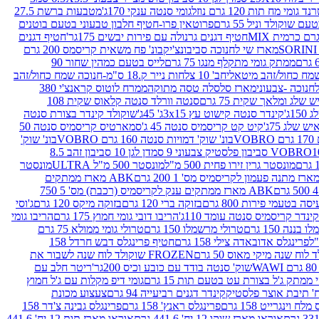
נד גומי מח תות 120 גרם נוזל
גומי סנטה ענקי 170ג'
מטבעות ברשת 27.5
שוקולד וניל 55 גרם
פרוטאין פרו-חטיף חלבון טבעוני בטעם בוטנים
חטיף דגנים גרנולה עם פירות יבשים 175גר'
חטיף דגנים
מארז שי לחנוכה סביבונצ'יק
בונ' פח משאית קריסמס 200 גרם
ממתק גומי מתקלף מנגו 75 גרם
לייס בטעם כמהין שחור 90
חב' 10 צלחות נייר ק.18 ס"מ-חנוכה שמח כחול/זהב
מארז סלסלה טסה מתוקה
ממרח לוטוס קראנצ'י 380
לג ומלאך שקית 75 גרם
סנטה וורלד סנטה קלאוס שקית 108
1ג'
קינדר סנטה קישוט עץ 3x15ג' 45ג'
שוקולד קינדר בצורת סנטה
 שלג 75ג'
קיט קט קריסמיס סנטה 45 ג'
סמארטיס קריסמיס סנטה 50
V
בונ' שוק' דמויות סנטה 160 גרם VOBRO
בונ' שוק'
לסטיק צבעוני 9 סמ
דן לגן 10 סביבון זהב 8.5
מונסטר גרין זירו פחית 500 מ"ל
מונסטר 500 מ"ל ULTRA
מונסטר
ABK מארז ממתקים
ABK מארז ממתקים ענק לקריסמיס (רכבת) מס' 5 750
סה בטעמי פירות 800 גרם
בזוקה ברי 120 גרם
בזוקה מיקס 120 גרם
ג'וסי
קינדר קריסמיס סנטה עומד 110ג'
הריבו דובי גומי חמוץ 175 גרם
הריבו גומי
ננה 150 גרם
טרולי מרשמלו 150 גרם
טרולי גומי ממולא 75 גרם
פרינגלס אדובאדה צילי 158 גרם
חטיף פרינגלס דבש חרדל 158
לוח שנה מיקי מאוס 50 גרם
FROZEN שוקולד לוח שנה לשבור את
שוק' סנטה בודד עם כובע וכיס 200גר'
ריטר חלב עם
י ממתק ג'ל בצורת עט בטעם תות 15 גרם
גומי דיפ מקלות עם ג'ל חמוץ
קינדר דגנים רביעייה 94 גרם
צעצוע מכונת
לח וינגרייט 158 גרם
פרינגלס ראנץ' 158 גרם
פרינגלס גבינה צ'דר 158
אוראו מארז שוקו 12 יח' 441.6 גרם
אוראו מארז תות 12 יח' 441.6