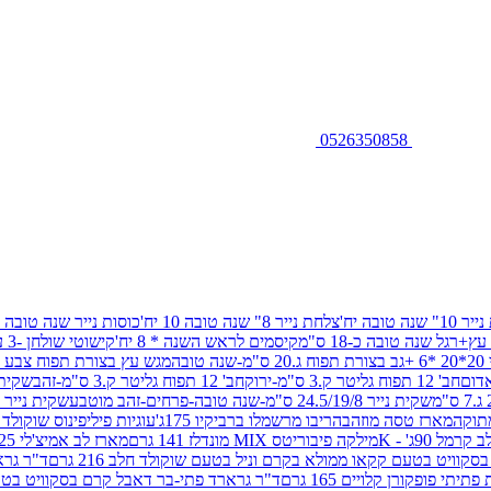
0526350858
שנה טובה יח'
צלחת נייר 8" שנה טובה 10 יח'
כוסות נייר שנה טובה 10 יח'
+רגל שנה טובה כ-18 ס"מ
קיסמים לראש השנה * 8 יח'
קישוטי שולחן -3 עיצובים 12 יח
ובה
מגש עץ בצורת תפוח צבע זהב 29/26
חב' 12 תפוח גליטר ק.3 ס"מ-ירוק
חב' 12 תפוח גליטר ק.3 ס"מ-זהב
שקית נייר 38.5/31.5/11 ס"מ
שקית נייר 24.5/19/8 ס"מ-שנה טובה-פרחים-זהב מוטבע
שקית נייר 30/23/10 ס"מ-שנה טובה-פרחים-זהב מוטבע
תוקה
מארז טסה מוזהב
הריבו מרשמלו ברביקיו 175ג'
עוגיות פיליפינוס שוקולד חלב 0
ל 90ג' - K
מילקה פיבוריטס MIX מונדלז 141 גרם
מארז לב אמיצ'לי 125 גרם
וויט בטעם קקאו ממולא בקרם וניל בטעם שוקולד חלב 216 גרם
ד"ר גרא
פופקורן קלויים 165 גרם
ד"ר גרארד פתי-בר דאבל קרם בסקוויט בטעם שו