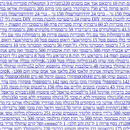
ת 10 גרם
אם אנד אם בוטנים 220ג'
מנורת 3 המשאלות סוכריות 9.6 גרם
קינדר בואנו מיני מיקס 205 גרם
עוגיות אוראו במילוי 
– ברבי 24 יחידות
מרשמלו 150 גר – גנרי 24 יחידות
מרשמלו נקניקייה 0
להכנת ממתק DIY טיפות 24 גרם
ערכה להכנת ממתק DIY בועות ג'לי 17 גרם
 סוכריות לב 60 גרם
תיק יצירה סוכריות פרח 60 גרם
סוכריות קופצות + לקקן - 
מלטיזרס צבי ג'ינג'רברד 59 גרם
ממרח מלטיזרס 200 גרם
ממרח טוויקס 200
מקלות גומי עם ג'לי וסוכריות בטעם פירות 36 גרם
מקלות גומי עם ג'לי וס
י בולז בטעם פטל 15 גרם
קראנצ'י רואופ בטעם פטל 10 גרם
קראנצ'י רואופ בטע
גרם
גומי המבורגר גדול+ ג'ל חמוץ 50 גרם
גומי המבורגר מיני 10 גרם
גומי
ש אבטיח חמוץ 500 גרם
גומי ואוו תות אוכמניות 500 גרם
גומי ואוו נחש אנקונדה 0
 תפוח 14 גרם
ראש ג'לי תות 8 גרם
ראש ג'לי פטל 8 גרם
ראש ג'לי דובדבן 8 גר
גולון מגה שוקו 145ג'
מילקה טבלה פטל 100ג'-K
מילקה טבלה אוראו סנדוויץ' 92ג
שוקולד באהבה 48 גרם
לבבות שוקולד בקופסא יהלום 52גר
לקקן שוקולד 25 גרם I LOVE YOU
הל משקה אנרגיה קלאסי 250 מל
אמ אנד אמס שוקו חום 200ג'- K
סוכריות 
עם שוקו 60 גרם OISHI
פופקורן בטעם קרמל 60 גרם OISHI
פופפולי פופקו
פופפולי פופקורן מוכן גבינה נאצו 142 גרם
פופפולי פופקורן מוכן צדר לבן 142
ודד 43 גרם
גונץ בוטנים קלויים עם מלח 150 גר'
מנטוס שקית מנטה 135 גרם
רביקיו אורגינל 510 מ"ל
פבורס טראפל לבן פיסטוק 100ג'
פבורס טראפל שוקו 
35ג'
גולון טוסטדה ללא ת.סוכר 175ג'
גולון טוסטדה ללא סוכר 350ג'
גולון א
גולון אורגני ביו ביסקוויט 170ג'
גולון מגה סנדוויץ' 250ג'
גולון אורגני ביו מריה 50
'
תחתית לפאי גראהם קרקר 170ג'
גומי וידאל תות סוכר 500 גר'
ברילה פסט
50 גר'
דיי ביסתן קלינדר בטעמים שונים 251 גרם
טבלת מילקה טופי אגוזים 00
גומי תנתה 500 גר' תות חמוץ גדול
גומי תנתה 500 גר' נשיקה
סוכרי
דג כסף פרווה 1 ק"ג
דג זהב חלבי- 1 ק"ג
cremo וופל קרם שוקולד מריר בודד
1 גרם
אנטון ברג מרציפן משמש בברנדי 220 גרם
שוקולד רושן אורירי מריר 