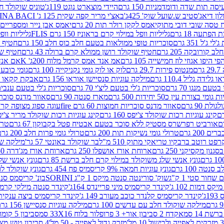
ה תות שדה ודומדמניות 150 גרם
היידי מוצארט נוגט 119ג'
טוניס שוקולד חלב 
לון דיאג'סטיב ש.שועל שוק' 425ג'
באצ'י מריר קפה שקית 125 ג' PERUGINA BACI
 טסה שובי דובי מתוק
יאמס לקקן רולר תות 20 גרם
יאמס אבן נייר ומספריים 18 גרם
 הפתעה 18 גרם
גליליות וופל במילוי קרם בראוניז 150 גרם FLIS
גליליות וופל במי
ג'ל 351 גרם
סוכריות טופי ממולאות בטעם חלב כוס חלב 150 גרם
חטיף שו
קורובקה 205 גרם
חטיף שוקולד רושן ממולא קרם ברולה 43 גרם
חטיף שוק
 היפו אגוזי לוז חמישייה 105 גרם
אמ אנד אמס קרמל מלוח 200ג' K
אם אנד א
ם
מנטוס פירות 29.7 גרם
לוק או לוק גומי נקניקייה 100 גרם
גומי כובע כחול
 גלידה גליל 110.4 גרם
מילקה עוגיות סנסיישן אוראו 156 גרם
אבקת קקאו 400 גרם
טעם מנגו 70 גרם
סוכריות ג'לי בטעם ליצ'י 70 גרם
סוכריות ג'לי בטעם ענבים 70 ג
ומי בצורת עין כ50 יחידות 500 גרם
מארז סנטה 90 גרם
סאוור מדנס סוכריות
 90 גרם
סאוור מדנס סוכריות חמוצות 60 גרם fire
עוגה ספוג מצופה קרם וניל 
קינג עוגיות רכות שוקולד צ'יפס 160 גרם
קינג עוגיות רכות שוקולד מריר צ'יפס 160 
אורביט רפרשרס מסטיק ללא סוכר בטעם אבטיח פטל בקבוקון 67 גרם
טרולי
 200 גרם
טרולי גומי נשיקות תות 200 גרם
טרולי גומי פרות חלב 200 גרם
רפט רוטב ברבקיו טריאקי מתוק 510 מ"ל
בר שוקולד באונטי 57 גר'
מילקה שוקו
ון מקסיקני 250 גרם
ארוחת אורז אושפלו 250 גרם
ארוחת אורז מג'דרה 250 גרם
גונץ אנשי שלג משוקולד במילוי קרם חלב ברשת 85 גרם
גונץ אנשי שלג
נטה 100 גרם
גונץ עוגיות חמאה 9% קריסמיס פח 454 גרם
גונץ שוקולד לו
שחור סטי 1 ק"ג
שוק' סורינטה סנטה מיקס 1 ק"ג SORINI
בונ' קריסמס סנטה עם פפ
ס דמות 102 ג'
קינדר קריסמיס מיני פריינדס 164ג'
קינדר סנטה מילקי קרמל 110
ג'
קינדר קריסמיס קלנדר כוכב מעורב 149 ג'
קינדר קריסמיס ביצה ענקית בנו
מילקה שוקולד חלב עם עדשים 100 גרם
מילקה עוגיות סנסיישן 156 גרם
ת 14 סמ
אקדח 2 סביבון אור+ 3 פרופלור בלוח 33X16 סמ
סביבון 5 קומות בלוח 17X12 סמ
מזרק גדול לאפייה - 50 מל'
4 סביבון טוש מצייר בלוח 29X10 סמ