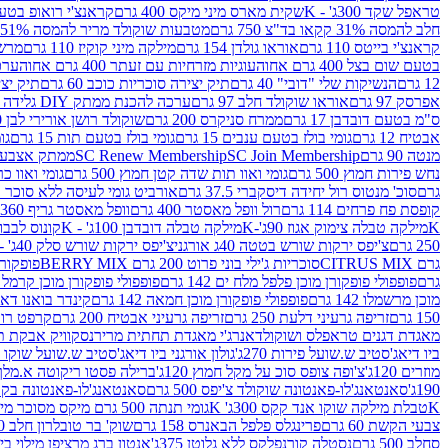
טראפל שקד 300ג' - K
שקית מארס מיני מיקס 400 גרם
קראנצ'י רואופ בטעם תו
חלב להמסה 31% קקאו בד"צ 750 גרם
מטבעות שוקולד מריר להמסה 51% קקאו פרווה בד"צ 750 גרם
קראנצ'י בייטס 110 גרם
אוראו גולדן 154 גרם
מילקה מיני קוקיז 110 גרם
מרשמלו 150 גר 
בטעם שום בצל 400 גרם אחוה
עוגיות מזרחיות עם זעתר 400 גרם אחוה
ערכה 
12 גרם
הנשיקות שלי "דובי" 40 גרם
תיק יצירה סוכריות כוכב 60 גרם
תיק יצירה
אפרסק 97 גרם
אוראו שוקולד חלב 97 גרם
ערכה להכנת ממתק DIY גלידה 43.5 גרם
ס"מ בטעם דובדבן 17 גרם
ממרח סניקרס 200 גרם
שוקולד רושן אורירי לבן 80 גרם
אבטיח 12 גרם
גומי בולז בטעם ענבים 15 גרם
גומי בולז בטעם תות 15 גרם
גומ
מנטה 90 גרם
SC Join Membership
SC Renew Membership
ממתק אצבעוני 7.5 
נחש פירות חמוץ 500 גרם
גומי ואוו תות שדה קטן חמוץ 500 גרם
גומי ואוו כרי
גרם
סוכ' מנטוס רול יחידה דיסקברי 37.5 גרם
אורביט גומי לעיסה ללא סוכר בטעם
קופסת פח פרחים 114 גרם
רול וופל מאסטר 400 גרם
וופל מאסטר גריף 360 גרם
K
מילקה טבלה צימוק אגוז 90ג'-K
מילקה טבלה דובדבן 100ג' - K
קונוס לבבות 
250 גרם
צ'יפס ירקות שורש בטטה 40ג אורגני
צ'יפס ירקות שורש סלק 40ג' -אורגני
גרם CITRUS MIX
סוכריות ג'ילי בוני פרוט 200 גרם BERRY MIX
פופקורן בט
גרם
פופפולי פופקורן מוכן פלפל מלח ים 142 גרם
פופפולי פופקורן מוכן קרמל 142 גרם
מוכן מרשמלו 142 גרם
פופפולי פופקורן מוכן חמאה 142 גרם
קינדר בואנו דארק ב
150 גרם
זריפה גרעיני דלעת 250 גרם
זריפה גרעיני אבטיח 200 גרם
קרפט רוטב ב
מאגדת דגנים טראפלס ושוקולד
אנרג'י מאגדת תחתית מריר
נסקוויק אבקת תות 0
ביו דיאג'סטיב ש.שועל פירות 270ג'
גולון אורגני ביו דיאג'סטיב ש.שועל שוקו 270ג'
מוזרים 120ג'
צ'ופה צופס סוכ על מקל חמוץ 120ג'
ברילה פסטו ריקוטה א.מלך 190ג
190ג'
סאנטאנג'לו-פאנטונה שוקולד צ'יפס 500 גרם
סאנטאנג'לו-פאנטונה בקופסה 0
K
טבלת מילקה שוקו אנד קקס 300ג' K
גומי תנתה 500 גרם מיקס מסוכר מיני תות בננה
צבעי הקשת 60 גרם
פרינגלס פלפל הבאנרס 158 גרם
שוק' בר טובלרון חלב 200ג'
סחלב 500 גרם
נסטלה קורנפלקס ללא גלוטן 375ג'
אנטון ברג מרציפן מילוי בייליס 75