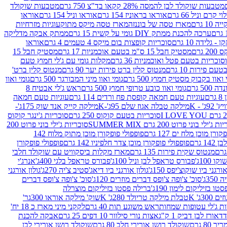
מטבעות שוקולד לבן להמסה 28% קקאו בד"צ 750 גרם
מטבעות שוקולד
קרם וניל 66 גרם
אוראו בראוניז 154 גרם
אוראו וניל 154 גרם
אוראו
1 גרם
מארז טסה של בוננזה
מארז טסה מיקס מתוק
עוגיות מזרחיות
ערכה להכנת ממתק DIY גומי על קשית 15 גרם
ממתק אבקה מדליקה
גלידה 10 גרם
סוכריות קופצות בום מיקס 4 טעמים 4 גרם
אוראו
 גרם
מסטיק חבל 15 ס"מ בטעם אוכמניות 17 גרם
מסטיק חבל 15
וכריות בטעם פטל ואוכמניות 36 גרם
מקלות גומי עם ג'לי חמוץ טעם
ם פירות 10 גרם
מנטוס קלין ברט פירות יער 90 גרם
מנטוס קלין ברט'
 ואוו בקבוק מסטיק חמוץ 500 גרם
גומי ואוו מיני המבורגר 500 גרם
גומי ואוו
50 גרם
גומי ואוו כובע טרופי חמוץ 500 גרם
ראש ג'לי אבטיח 8
ם
עוגיות טעם חמאה קופסת פח ורדים 114 גרם
עוגיות טעם חמאה
' - K
מילקה טבלה אגוז שלם 95ג'-K
מילקה קייק אנד שוק 175ג'-
סוכריות בטעם קוקוס 250 גרם
סוכריות ג'ינגר קוקוס
ג'ילי בוני פרוט 200 גרם SUMMER MIX
סוכריות ג'ילי בוני פרוט 200
רן מוכן מלח ים 127 גרם
פופפולי פופקורן מוכן מתוק מלוח 142
 גרם
פופפולי פופקורן מוכן צדר חלפיניו 142 גרם
פופפולי פופקורן
מנטוס שקית פירות 135 גרם
מארז מקלות ביסקוויט עם שוקולד חלבי
100ג'
פבורס טראפל לבן וניל 100ג'
פבורס טראפל בלגי 400ג'
אנרג'י
ורגני ביו שוקוצ'יפס 150ג'
גולון אורגני ביו דיאג'סטיב צ'יה 270ג'
גולון אורגני
3ג'
סוכ' צ'ופה צ'ופס דברים מוזרים 120ג'
סוכ' צ'ופה צ'ופס דברים
ו בזיליקום לימון 190ג'
ברילה פסטו בזיליקום מוצרלה
3ג' K
טבלת מילקה טריולד 280ג' K
שוק' מילקה אוראו 300גר'
ות ג'לי עטופות שמחות
ראש משוגע תות 40 גרם
לקקני מיני מארז כ 18 יח'
אורז לבן דביק 1 ק"ג
אצות נורי סילוור 10 דפים 25 גרם
אבקה להכנת
80 גרם
שוקולד רושן אורירי חלב 80 גרם
שוקולד רושן אורירי לבן