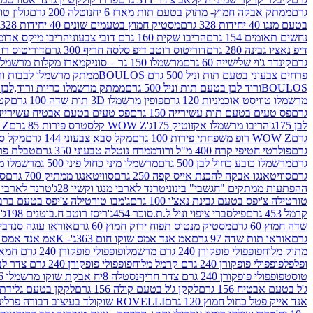
גרם
ממתק אבקה חמוץ- מתוק בטעם תות מארז 6 יח
נוטלה 200 גרם
גולון טוו
בטעם מנגו 40 יחידות 328 גרם
מסטיק חמוץ בטעמים שונים 40 יחידות 328 גרם
נחשים תאומים 154 גרם
הריבו שקית 160 גרם דובי צבעוני
הריבו מיקס אדומים 175
דיפ נאציו גבינה 280 גרם
דוריטוס רוטב דיפ סלסה חריף 300 גרם
דוריטוס רוטב
גרם
קינדר ג'וי שלישייה 60 גרם
מרשמלו 150 גר – סוניק
מארז מקלות מרשמלו יאמס צבע
פרחים צבעוני בטעם תות וניל 500 גרם BOULOS
ממתק מרשמלו לבבות ורוד לבן ב
BOULOSורוד לבן בטעם תות וניל 500 גרם
ממתק מרשמלו כריות ורוד,לבן בטעם תות 
מרשמלו טוויסט אוכמניות 120 גרם
פופין מרשמלו 3D תות שדה 100 גרם
קטש
גרם
פס טעים בטעם תות עשירייה 150 גרם
פס טעים בטעם אבטיח עשירייה 150 גר
לבן 175ג'
הריבו מרשמלו אקזוטיק 175ג'
WOW Z קלסטרס פירות 85 גרם
WOW Z ק
גרם
WOW Z רופ משפחתי פירות 100 גרם
מקל סבא צבעוני 144 גרם
מקל סבא 
גרם
פולרטי חטיפי קרח 400 מ"ל ורוד
ממרח נוטלה טבעוני 350 גרם
טבלת פררו ר
גרם
מרשמלו כובע כחול לבן 500 גרם
מרשמלו מיני כחול פיני 500 ג
מרשמלו מיני 
גרם
סוויטאנגו אבקה להכנת אייס קפה 250 גרם
סוויטאנגו ממתיק 700 גרם
סו
ההפתעות ממתקים "חגשבי" בינוני
טרנד לארבי מנגו וקשיו 28ג'
טרנד לארבי תו
טורטילה צ'יפס בטעם גבינת נאצ'ו 100 גרם
ג'מבו טורטילה צ'יפס בטעם ברביקיו 00
קרמל 453 גרם
פילסברי ציפוי וניל ל.ת.סוכר 454ג'
ריסז רוטב ח.בוטנים 198ג'
ק
שדה חמוץ 60 גרם
מסטיק מנטוס תפוח ירוק חמוץ 60 גרם
אוראו עוגה סנדביץ שו
גרם
אוראו תות שדה 97 גרם
אמ אנד אמס שוקו חום 363ג'- K
אמ אנד אמס צהו
מתוק מלוח
פופפולי פופקורן 240 גרם מרשמלו
פופפולי פופקורן 240 גרם חמאה סינמה
ופלפל
פופפולי פופקורן 240 גרם קרמל מלוח
פופפולי פופקורן 240 גרם צדר לבן
טוסט
פופפולי פופקורן 240 גרם צדר חריף
נסטלה 8יח אבקת שוקו מרשמלו 193.6ג'
ג'ל בטעם אבטיח 156 גרם
לקקן ג'ל בטעם קולה 156 גרם
לקקן בטעם גלידת שוקו
אנד אייק פטל כחול חמוץ 120 גרם
ROVELLI שוקולד בעיצוב דבורה פרלינים 800 גרם