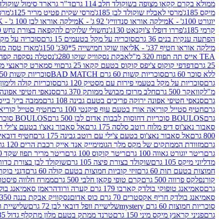
ממולא בקרם קקאו מצופה בשוקולד חלב 114 גרם
ד"ר גרארד סימול שוקולד חלב
מיקס 185ג'
מרסי לאבליז שוקולד לבן 185ג'
מרסי שקית פטיט מריר 125ג'
מרסי
יוגורט 100ג' - K
מילקה אוראו סנדוויץ' 92 ג' - K
מילקה אוראו לבן 100 ג' - K
קרמי 185ג'
פררו דופלו צ'וקנאט 130ג'
נחשולי שלוקים להקפאה בצורת נחש 280 מ"ל
הפתעה ענקית בנים 36 גרם
סוכריה על מקל בטעמים 15 גרם
סוכריה על מקל בט
מילקה אוראו חטיף 37ג' - K
ליאון שוקו חמישייה 5*30ג' 150ג'
מארז טסה מג
TEA אייס תה תפוח 320 מ"ל
אבקת נסקוויק שוקו 280ג'
נסטלה נסקפה קפה נמס 3 ב1
25 גרם
דפדפי קוקוס צ'יפס קוקוס בטעם קקאו 25 גרם
ווי סמארט קראנצי מנגו 0
ללא סוכר 60 גרם
סוכריות קשות 60 גרם BAD MATCH
סוכריות קשות WINTER 150 גרם Share pack
גרם
סוכריות על מקל בטעמי פירות עם מסטיק 120 גרם
סוכריות קולה ולימון 120 גרם
מ"ל
קוואקר 500 גרם
חלב מרוכז מבושל ממותק 370 גרם
סנאפי חטיפי אפונה יר
גרם
סנאפי חטיפי אפונה ירוקה פריכים בטעם גבינה 108 גרם
ממבה ביץ' בייטס 60
גרם
חטיף סטייל קוריאה אורז בטעם עוף פיקנטי 100 גרם
חטיף סטייל קוריאה א
גרם
BOULOS סוכריות דחוסות לבבות אדום לבן 500 גרם
BOULOS סוכריות דחוסות לבבות לבן ורוד 500 גרם
סאבור נאצ'וס דיפ מלוח רוטב סלסה 175 גרם
אל סאבור נאצ'ו בטעם צ'ילי חריף
800 גרם
אל סאבור נאצ'וס בטעם צ'ילי עם רוטב גבינה 175 גרם
חטיף דובאי חלב 
גרם
מזוודת הממתקים של מקס מלך הגומי
מייק אנד אייק רכבת הרים 120 גרם
גרם
ריטר יוגורט גאווה 100 גרם
ריטר קוקוס 100 גרם
ריטר מריר תפוז שקד 100 גרם
מדליוני מיקס 105 גרם
שוקולד בצורת פיצה 105 גרם
שוקולד לבן בצורת כדור 105 גר
חמוצות בטעם תות 60 גרם
זיזי קוביות חמוצות בטעם קולה 60 גרם
דגני בוקר 
קורנפלקס פרווה 500 גרם
קרם טופי פקאן חלבי 500 גרם
ממרח חלווה פיסטוק פרוו
גרם
סאמיאנג טופוקי בולדק קארבו 179 גרם קערה ורודה
ראמן סאמיאנג בולדק קארבו 
סאמיאנג בולדק חריף אקסטרים 70 גרם כוס אדום
נסקוויק אבקת בננה 350ג'
סוכריות חמוצות 60 גרם mystery
שלישיית וופל דובאי לבן 72 גרם
שלישיית וופל
גרם
פניני קראנץ מיקס מיני 150 גרם
טרנד ממתק בטעם מלון מתקלף גדול 135ג'