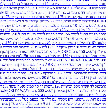
חותכן חנוכה כוכב סביבון חנוכיה
הפתעה 10 פנס לד צבעוני 9 סמ
12 מזרק 20 מל' לעבודות יצירה וקישוט
גרם
מטבע 10 שח חלבי 1 ק"ג
מטבע 5 שח פרווה 1 ק"ג
פרוטאין פרו-חטיף חלבו
קרמל ושוקולד 55 גרם
מיקס כדורים שוקולד חלב ולבן 55 גרם כרמית MIX
בי
בתוספת אגוזים ושוקולד מריר 125גר'
חטיף גרונלה בתוספת צימוקים 175 גר'
SORINI
בובספוג משקה פחית הדר 330 מל
שק' קונפטי פי.וי.סי-סביביון מי
גרם
טולבקס שוקולד 18 גרם
צעצוע סנטה בובות עם סוכריות 8 גרם Candytoy
מיטאלי
חב' 10 צלחות נייר ק.23 ס"מ-חנוכה שמח כחול/זהב מיטאלי
קפ' קרטון + חלון- 8/51/18 
גרם
ביסקויט קרמל לוטוס 156 גרם
ביסקויט לוטוס בטעם קרמל 250 גרם
גלילי
גרם
סנטה וורלד מיקס שוקולד קריסמס במגף 243 גרם
סנטה וורלד מיקס שוקולד 
קלאוס 160ג'
רפאלו קריסמיס כוכב קטן 40 ג
קינדר קריסמס שוקולד 150ג'
קינ
ג'
היידי סנטה עומד 70ג'
גונץ שוקולד LOL לוח שנה 75 גרם
בונ' זהב בצורת עץ מק
גריזלי קריסמס 156 גרם VOBRO
בונ' אדומה משולשת בצורת עץ מקרטון עם שרי 126 ג
סמ
טראפל בלגי מארז כסף 150ג'
טראפל בלגי מארז זהב 150ג'
אירופה סוכריות 
500 מ"ל PIPELINE PUNCH
ABK מארז ממתקים לקריסמיס עגול מס' 6 300 גרם
לקריסמיס ידית ירוקה מס' 3 400 גרם
ABK מארז ממתקים יוקרתי לקריסמיס (מלאך) מס' 7 450 גרם
גרם
קיבלר קרקר שמינייה גבינה צ'דר כתום 311 גרם
צ'יז איט קרקר גבינה צהובה 27
דרופ סוכריה מתפוצצת טרופי 120 גרם
בזוקה טרופי 120 גרם
בזוקה פירות 120 גרם
צ'יפס חמוץ 175ג'
בייגלה ציו מקלות תפו"א 80 גרם
בייגלה ציו מקלות מלוחים 100 גרם
ENERGY BALLZ
טרולי גומי ממולא דובדבן קולה 75 גרם
טרולי גומי ממולא מנג
גרם
שוקולד קינדר מקסי שישייה 126 גרם
קינדר קריסמיס סנטה עומד 55ג'
ד"ר
הקרח 50 גרם
צילינדר אייסקונפקט קריסמס 500 גרם MORITZ WAWI
סנטה 
אמיצ'לי 100 גרם
חנוכיה פח זהב חנוכה שמח 25X14 סמ
גוסי ממתק ג'ל בצורת 
בטעם תות 30 גרם
גומי דיפ מקלות עם ג'ל חמוץ בטעם פטל 30 גרם
בונבונירה ד
מזל+סוכריות
לקקן סיסי סטיקס פינגווין תות 9 גרם
פרינגלס פילי סטייק גבינה 158 גרם
גרם
קיבלר קרקר שמינייה קלאב צ'דר 311 גרם
פררו קולקשיין גרנד אסורטמנט 197.8 