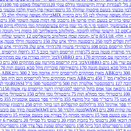
גומי נודלס ענקי 120ג'
מרשמלו פאסט פוד 100ג'
טר
ן טבעוני בטעם פיסטוק שוקולד 55 גרם
פרוטאין פרו-חטיף חלבון טבעוני בטעם 
יגלה מצופה שוקולד לבן 55 גרם כרמית MIX
בייגלה מצופה שוקולד חלב 55 גרם כרמית MIX
טופי כדורים בטעם תותי פרוטי 16 גרם
בונ' פח דמות סנטה השומר 350 גרם SORINI
קס צבעים
שק' קונפטי פי.וי.סי-כד שמן מיקס צבעים
ממתק גומי מתקלף מיקס 60 גרם
סט 12 קישוטי שולחן לחנוכה -כחול/זהב מיטאלי
חב' 10 כוסות נייר-חנוכה שמח כחול/זהב מיטאלי
ס"מ -חנוכה שמח כחול/זהב מיטאלי
סט 12 קישוטי שולחן לחנוכה -צבעוני
ות וופלים לימון 250 גרם
סנטה וורלד איש שלג 150 גרם
סנטה וורלד סנטה,איש ש
קריסמס בכוס 108 גרם
היידי פינגווין 70ג'
היידי איש שלג 70ג'
היידי איש שלג 50
דר סורפריז סנטה בנים 75ג'
פררו קריסמס רושר כוכב 37.5 ג'
דופלו קריסמיס איש
רטון עם ממתקים 170 גרם VOBRO
בונ' ירוקה בצורת עץ עם ממתקים 170 גרם OBRO
רם VOBRO
בונ' בית קריסמס מקרטון עם ממתקים 200 גרם VOBRO
10 סביבון פ
מקל סבא בטעם מנטה 170 גרם
אירופה סוכריות מקל סבא בטעם תות 170 גרם
ABK מארז ממתקים לקריסמיס ידית אדומה מס' 2 300 גרם
ABK מארז מתנה פעמון לקריסמיס מס' 1 200 גרם
ABK מארז ממתקים גדול לקריסמיס דגם תיק מס' 4 500 גרם
1 גרם
מונסטר אולטרה תות 500 מ"ל
מונסטר 500 מ"ל ROSSI
גומי לעי
אמ אנד אמס כחול קריספי 107ג'
פררו רושר קריסמיס עץ אשוח 150ג'
טרולי גומי ממולא תות 75 גרם
טרולי גומי זחלים 150 גרם
טרולי מרשמלו ב
ו 75 גרם
ד"ר פפר וניל מוקצף 355 מ"ל
ד"ר פפר בטעם אוכמניות 355 מ"ל
 פפר אורגינל 355 מ"ל
קלוגס קורנפלקס דגני בוקר תירס 250 גרם
גונץ שוקולד 
שקית 200 גרם WAWI
סנטה קלנדר 50 גרם WAWI
סנטה בודד עם כובע 80 גרם WAWI
עט בטעם פטל 15 גרם
גוסי ממתק ג'ל בצורת עט בטעם אבטיח 15 גרם
גוס
ובאי 200 גרם
גוסי ג'ל בקבוק חמוץ 20 גרם
גוסי ג'ל סמיילי 20 גרם
מארז 6 יח' תיבת אוצר פלסטיק
פרינגלס הכל בייגל 158 גרם
פרינגלס שמנת בצל צדר 158 גרם
פרינגלס מ
גרם
אוראו מארז וניל 12 יח' 441.6 גרם
אוראו מארז גלידה 12 יח' 331.2 גרם