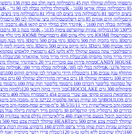
גרם
פוקי מקלות שוקולד תות 45 גרם
מילקה ביצה חלב עם כפית 136 גרם
שוקו
95 גרם
מילקה טבלה אוראו 100ג' - K
שוקולד מילקה טבלה לבן 90 גר' - K
עו
ביצים קריספי 81 גרם
מילקה מיני ביצים לבן פרלין 81 גרם
מילקה מיני ביצים ש.לבן
גרם
מילקה קרם אגוזים 85 גרם דיפלומט
מילקה ביצי שוקולד לבן 90 גרם
מילקה
K
מילקה טבלה תות 100ג' - K
קינדר חלב במילוי קרם קקאו 46.8 גרם
בונ' היי
5*30ג' 150ג'
מילקה עוגיות שוקוצי'פס צימוק 135ג' - K
גומי בננה כ 30 גרם
בר
גרם
מרשמלו JOOMI מיני גולף צהוב 400 גרם
מרשמלו JOOMI מיני גולף אדום 400 גרם
גרם
3D גו'מי בקבוק תות 500 גרם
3D גו'מי צבים 500 גרם
3D גו'מי בננה מעוצב 500 גרם
גו'מי אבטיח 500 גרם
3D גו'מי מיקס עיניים 500 גרם
3D גו'מי בקבוק לימון ליים 500 גרם
גרם
פילסברי עוגה בטעם שוקולד ללא גלוטן 425 גרם
מארז קלאסוש טסה
מאר
היידי מריר מקור מקסיקו 50ג'
טבלת היידי מריר מקור אקוואדור 50ג'
טבלת היי
CANDY HOUSE
ממתק פירות עם סוכריית נייר 20 גרם
קינדר שוקולד מיני פר
וקרמל 276ג'-K
מילקה בבלי לבן 95ג'-K
מילקה טבלה מריר 90ג'-K
מילקה טבלה ח
מתקלף ענק ענבים 136 גרם
טבלת היידי גראנדור לבן שקדים קוקוס 100ג'
סני
תירס 100 גרם
פרח שוקולד 18 גרם באריזה מהודרת
לב שוקולד 60 גרם באריזה מהודרת
של טסה
גומי בליסטר דובדבן 100 גרם
גומי בליסטר תות שדה 100 גרם
גומי בל
סיפקולוס 300 גרם CHOCOLAKE
בונ' היידי בוקה דובאי 120ג'
למקה מרציפן 62% 00
גרם
חמאת בוטנים סקיפי עם שברי בוטנים 454 גרם
ממרח נוטלה 400 גרם
קי
גרם BOULOS
חב' 10 שקית נשיאה פלסטיק 22*32 ס"מ -מסכה-זהב מיטאלי
מסכה-זהב מיטאלי
שקית נייר 38.5/31/11 ס"מ-פורים שמח-מסכה-זהב מיטאלי
כדורים 30 גרם
קליק מיני קורנפלקס 30 גרם
הום מייד רשתות בייגלה עגול מצופה ב
גרם
רוטב תיבול בטעם סריראצ'ה 460 מ"ל
איטריות נודלס פתאי עבה/דק 200 גרם
שוקולד לבבות צבע אדום 500 גרם
HEART שוקולד לבבות צבע כסף 500 גרם
גרם
קינג עוגיות רכות שוקו מריר צ'יפס ללת''ס 160 גרם
קינג עוגיות רכות צ'יפס ק
160ג'
גולון שוקובום ללא גלוטן טו-גו 120ג'
טבלת פררו רושר מקדמיה ואגוז לוז 90 גר