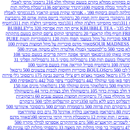
סקוויט ממולא בקרם בטעם שוקולד חלב 216 גרם
בונ' מרסי לאבלי
 לינדור טבלה פיסטוק 100ג'
קינדר שוקוצ'יפס 136ג'
'טבלת מילקה תות
ילקה לוטוס ביסקוף 90ג' - K
מרסי שקית פטיט קראנץ' 125ג'
מרסי לאבליז
קנדי בייטס ירוק חמוץ 20 גרם
קנדי בייטס מתוק אדום 20 גרם
ביצת
'
גומי מקסיקני דולצ'ה קולה 311ג'
גומי מקסיקני דולצ'ה תות 311ג'
חטיף
' - K
BUBBLE TEA אייס תה תות אפרסק 320 מ"ל
BUBBLE
דפדפי קוקוס צ'יפס קוקוס בטעם מתקתק
ח ותות 120 גרם
סוכריות קשות PURE
סאוור מדנס סוכריות על מקל חמוצות בשקית 100
 500 מ"ל
מונסטר (סגול) אולטרה ויולט משקה אנרגיה 500
ן טאקו 110ג'
סנאפי חטיפי אפונה ירוקה פריכים בטעם טבעי 108
מלו בטעם תות 150 גרם
מילקה נוסיני 31.5 גרם
מילקה וופליני 31
100 גרם
חטיף סטייל קוריאה אורז בטעם פיקנטי 100
BOULOS סוכריות דחוסות לבבות צבעונים 500 גרם
אל
רם
אל סאבור נאצ'וס דיפ צ'ילי ברוטב גבינה 175 גרם
סוכ' ג'לי פירות
י פאן פטי שוקולד 442 גרם
פילסברי ציפוי סגול 442 גרם
אפיפית 200
 500 גרם
לואקר מיניס שוקולד 150 גרם
לואקר מיניס אגוז 150
לב בצורת כדור 105 גרם
שוקולד חלב בצורת כדור 44 גרם
שוקולד
מי מתקלף בננה 75 גרם
קוביות חמוצות בטעם ענבים 60 גרם
קוביות
פלקס דבש ללא גלוטן 350ג'
קרם קורנפלקס חלבי 500 גרם
קרם
קרם תות פרווה 500 גרם
ממרח תמרים 500 גרם
סוכר אינוורטי 500
ראמן סאמיאנג בולדק אורגינל 70 גרם כוס שחור
ראמן
ים / תות שקית 12 גרם
טבלת היידי קרמי טירמיסו 90ג'
סאוור מדנס
ים וקראנצ'ים 500 גרם פרווה
קרם אספרסו למילוי מקרון 500
שוק' בר פוקי מקלות תה מאצה 33 גרם
פוקי מקלות לבן עוגיות 40