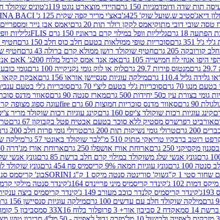
ה תות שדה ודומדמניות 150 גרם
היידי מוצארט נוגט 119ג'
טוניס שוקולד חלב 
לון דיאג'סטיב ש.שועל שוק' 425ג'
באצ'י מריר קפה שקית 125 ג' PERUGINA BACI
 טסה שובי דובי מתוק
יאמס לקקן רולר תות 20 גרם
יאמס אבן נייר ומספריים 18 גרם
 הפתעה 18 גרם
גליליות וופל במילוי קרם בראוניז 150 גרם FLIS
גליליות וופל במי
ג'ל 351 גרם
סוכריות טופי ממולאות בטעם חלב כוס חלב 150 גרם
חטיף שו
קורובקה 205 גרם
חטיף שוקולד רושן ממולא קרם ברולה 43 גרם
חטיף שוק
 היפו אגוזי לוז חמישייה 105 גרם
אמ אנד אמס קרמל מלוח 200ג' K
אם אנד א
ם
מנטוס פירות 29.7 גרם
לוק או לוק גומי נקניקייה 100 גרם
גומי כובע כחול
 גלידה גליל 110.4 גרם
מילקה עוגיות סנסיישן אוראו 156 גרם
אבקת קקאו 400 גרם
טעם מנגו 70 גרם
סוכריות ג'לי בטעם ליצ'י 70 גרם
סוכריות ג'לי בטעם ענבים 70 ג
ומי בצורת עין כ50 יחידות 500 גרם
מארז סנטה 90 גרם
סאוור מדנס סוכריות
 90 גרם
סאוור מדנס סוכריות חמוצות 60 גרם fire
עוגה ספוג מצופה קרם וניל 
קינג עוגיות רכות שוקולד צ'יפס 160 גרם
קינג עוגיות רכות שוקולד מריר צ'יפס 160 
אורביט רפרשרס מסטיק ללא סוכר בטעם אבטיח פטל בקבוקון 67 גרם
טרולי
 200 גרם
טרולי גומי נשיקות תות 200 גרם
טרולי גומי פרות חלב 200 גרם
רפט רוטב ברבקיו טריאקי מתוק 510 מ"ל
בר שוקולד באונטי 57 גר'
מילקה שוקו
ון מקסיקני 250 גרם
ארוחת אורז אושפלו 250 גרם
ארוחת אורז מג'דרה 250 גרם
גונץ אנשי שלג משוקולד במילוי קרם חלב ברשת 85 גרם
גונץ אנשי שלג
נטה 100 גרם
גונץ עוגיות חמאה 9% קריסמיס פח 454 גרם
גונץ שוקולד לו
שחור סטי 1 ק"ג
שוק' סורינטה סנטה מיקס 1 ק"ג SORINI
בונ' קריסמס סנטה עם פפ
ס דמות 102 ג'
קינדר קריסמיס מיני פריינדס 164ג'
קינדר סנטה מילקי קרמל 110
ג'
קינדר קריסמיס קלנדר כוכב מעורב 149 ג'
קינדר קריסמיס ביצה ענקית בנו
מילקה שוקולד חלב עם עדשים 100 גרם
מילקה עוגיות סנסיישן 156 גרם
ת 14 סמ
אקדח 2 סביבון אור+ 3 פרופלור בלוח 33X16 סמ
סביבון 5 קומות בלוח 17X12 סמ
מזרק גדול לאפייה - 50 מל'
4 סביבון טוש מצייר בלוח 29X10 סמ