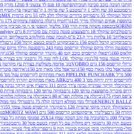
חותכן חנוכה כוכב סביבון חנוכיה
הפתעה 10 פנס לד צבעוני 9 סמ
12 מזרק 20 מל' לעבודות יצירה וקישוט
גרם
מטבע 10 שח חלבי 1 ק"ג
מטבע 5 שח פרווה 1 ק"ג
פרוטאין פרו-חטיף חלבו
קרמל ושוקולד 55 גרם
מיקס כדורים שוקולד חלב ולבן 55 גרם כרמית MIX
בי
בתוספת אגוזים ושוקולד מריר 125גר'
חטיף גרונלה בתוספת צימוקים 175 גר'
SORINI
בובספוג משקה פחית הדר 330 מל
שק' קונפטי פי.וי.סי-סביביון מי
גרם
טולבקס שוקולד 18 גרם
צעצוע סנטה בובות עם סוכריות 8 גרם Candytoy
מיטאלי
חב' 10 צלחות נייר ק.23 ס"מ-חנוכה שמח כחול/זהב מיטאלי
קפ' קרטון + חלון- 8/51/18 
גרם
ביסקויט קרמל לוטוס 156 גרם
ביסקויט לוטוס בטעם קרמל 250 גרם
גלילי
גרם
סנטה וורלד מיקס שוקולד קריסמס במגף 243 גרם
סנטה וורלד מיקס שוקולד 
קלאוס 160ג'
רפאלו קריסמיס כוכב קטן 40 ג
קינדר קריסמס שוקולד 150ג'
קינ
ג'
היידי סנטה עומד 70ג'
גונץ שוקולד LOL לוח שנה 75 גרם
בונ' זהב בצורת עץ מק
גריזלי קריסמס 156 גרם VOBRO
בונ' אדומה משולשת בצורת עץ מקרטון עם שרי 126 ג
סמ
טראפל בלגי מארז כסף 150ג'
טראפל בלגי מארז זהב 150ג'
אירופה סוכריות 
500 מ"ל PIPELINE PUNCH
ABK מארז ממתקים לקריסמיס עגול מס' 6 300 גרם
לקריסמיס ידית ירוקה מס' 3 400 גרם
ABK מארז ממתקים יוקרתי לקריסמיס (מלאך) מס' 7 450 גרם
גרם
קיבלר קרקר שמינייה גבינה צ'דר כתום 311 גרם
צ'יז איט קרקר גבינה צהובה 27
דרופ סוכריה מתפוצצת טרופי 120 גרם
בזוקה טרופי 120 גרם
בזוקה פירות 120 גרם
צ'יפס חמוץ 175ג'
בייגלה ציו מקלות תפו"א 80 גרם
בייגלה ציו מקלות מלוחים 100 גרם
ENERGY BALLZ
טרולי גומי ממולא דובדבן קולה 75 גרם
טרולי גומי ממולא מנג
גרם
שוקולד קינדר מקסי שישייה 126 גרם
קינדר קריסמיס סנטה עומד 55ג'
ד"ר
הקרח 50 גרם
צילינדר אייסקונפקט קריסמס 500 גרם MORITZ WAWI
סנטה 
אמיצ'לי 100 גרם
חנוכיה פח זהב חנוכה שמח 25X14 סמ
גוסי ממתק ג'ל בצורת 
בטעם תות 30 גרם
גומי דיפ מקלות עם ג'ל חמוץ בטעם פטל 30 גרם
בונבונירה ד
מזל+סוכריות
לקקן סיסי סטיקס פינגווין תות 9 גרם
פרינגלס פילי סטייק גבינה 158 גרם
גרם
קיבלר קרקר שמינייה קלאב צ'דר 311 גרם
פררו קולקשיין גרנד אסורטמנט 197.8 