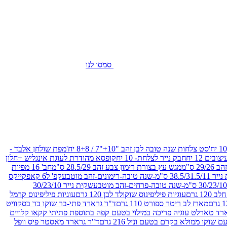
סמסו לנו
סט צלחות שנה טובה לבן זהב "10+"7 / 8+8 יח'
מפת שולחן אלבד -
חבק נייר לצלחת- 10 יח
קופסא מהודרת לעוגת אינגליש +חלון
 ס"מ
מגש עץ בצורת רימון צבע זהב 28.5/29 ס"מ
חב' 16 מפיות
-שנה טובה-רימונים-זהב מוטבע
קפ' ל6 קאפקייקס
שקית נייר 30/23/10
12 גרם
עוגיות פיליפינוס שוקולד לבן 120 גרם
עוגיות פיליפינוס קרמל
מארז לב ריטר ספורט 110 גרם
ד"ר גרארד פתי-בר שוקו בר בסקוויט
רד טארלט עוגיה פריכה במילוי בטעם קפה בתוספת פתיתי קקאו קלויים
קו ממולא בקרם בטעם וניל 216 גרם
ד"ר גרארד מאסטר פיס וופל