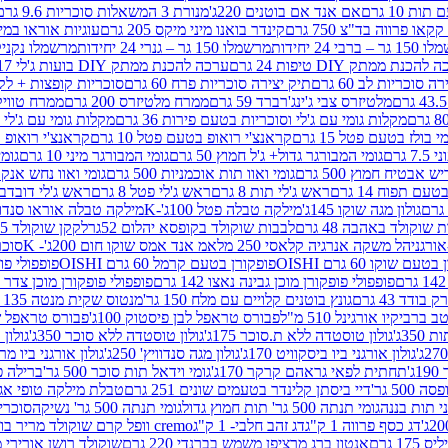
ת 10 גרם
אם אנד אם בוטנים 220ג'
מנורת 3 המשאלות סוכריות 9.6 גרם
קינדר בואנו מיני מיקס 205 גרם
עוגיות אוראו במילוי 
– ברבי 24 יחידות
מרשמלו 150 גר – גנרי 24 יחידות
מרשמלו נקניקייה 0
להכנת ממתק DIY טיפות 24 גרם
ערכה להכנת ממתק DIY בועות ג'לי 17 גרם
 סוכריות לב 60 גרם
תיק יצירה סוכריות פרח 60 גרם
סוכריות קופצות + לקקן - 
מלטיזרס צבי ג'ינג'רברד 59 גרם
ממרח מלטיזרס 200 גרם
ממרח טוויקס 200
מקלות גומי עם ג'לי וסוכריות בטעם פירות 36 גרם
מקלות גומי עם ג'לי וס
י בולז בטעם פטל 15 גרם
קראנצ'י רואופ בטעם פטל 10 גרם
קראנצ'י רואופ בטע
גרם
גומי המבורגר גדול+ ג'ל חמוץ 50 גרם
גומי המבורגר מיני 10 גרם
גומי
ש אבטיח חמוץ 500 גרם
גומי ואוו תות אוכמניות 500 גרם
גומי ואוו נחש אנקונדה 0
 תפוח 14 גרם
ראש ג'לי תות 8 גרם
ראש ג'לי פטל 8 גרם
ראש ג'לי דובדבן 8 גר
גולון מגה שוקו 145ג'
מילקה טבלה פטל 100ג'-K
מילקה טבלה אוראו סנדוויץ' 92ג
שוקולד באהבה 48 גרם
לבבות שוקולד בקופסא יהלום 52גר
לקקן שוקולד 25 גרם I LOVE YOU
הל משקה אנרגיה קלאסי 250 מל
אמ אנד אמס שוקו חום 200ג'- K
סוכריות 
עם שוקו 60 גרם OISHI
פופקורן בטעם קרמל 60 גרם OISHI
פופפולי פופקו
פופפולי פופקורן מוכן גבינה נאצו 142 גרם
פופפולי פופקורן מוכן צדר לבן 142
ודד 43 גרם
גונץ בוטנים קלויים עם מלח 150 גר'
מנטוס שקית מנטה 135 גרם
רביקיו אורגינל 510 מ"ל
פבורס טראפל לבן פיסטוק 100ג'
פבורס טראפל שוקו 
35ג'
גולון טוסטדה ללא ת.סוכר 175ג'
גולון טוסטדה ללא סוכר 350ג'
גולון א
גולון אורגני ביו ביסקוויט 170ג'
גולון מגה סנדוויץ' 250ג'
גולון אורגני ביו מריה 50
'
תחתית לפאי גראהם קרקר 170ג'
גומי וידאל תות סוכר 500 גר'
ברילה פסט
50 גר'
דיי ביסתן קלינדר בטעמים שונים 251 גרם
טבלת מילקה טופי אגוזים 00
גומי תנתה 500 גר' תות חמוץ גדול
גומי תנתה 500 גר' נשיקה
סוכרי
דג כסף פרווה 1 ק"ג
דג זהב חלבי- 1 ק"ג
cremo וופל קרם שוקולד מריר בודד
1 גרם
אנטון ברג מרציפן משמש בברנדי 220 גרם
שוקולד רושן אורירי מריר 