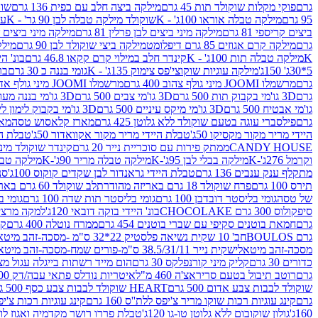
גרם
פוקי מקלות שוקולד תות 45 גרם
מילקה ביצה חלב עם כפית 136 גרם
שוקו
95 גרם
מילקה טבלה אוראו 100ג' - K
שוקולד מילקה טבלה לבן 90 גר' - K
עו
ביצים קריספי 81 גרם
מילקה מיני ביצים לבן פרלין 81 גרם
מילקה מיני ביצים ש.לבן
גרם
מילקה קרם אגוזים 85 גרם דיפלומט
מילקה ביצי שוקולד לבן 90 גרם
מילקה
K
מילקה טבלה תות 100ג' - K
קינדר חלב במילוי קרם קקאו 46.8 גרם
בונ' היי
5*30ג' 150ג'
מילקה עוגיות שוקוצי'פס צימוק 135ג' - K
גומי בננה כ 30 גרם
בר
גרם
מרשמלו JOOMI מיני גולף צהוב 400 גרם
מרשמלו JOOMI מיני גולף אדום 400 גרם
גרם
3D גו'מי בקבוק תות 500 גרם
3D גו'מי צבים 500 גרם
3D גו'מי בננה מעוצב 500 גרם
גו'מי אבטיח 500 גרם
3D גו'מי מיקס עיניים 500 גרם
3D גו'מי בקבוק לימון ליים 500 גרם
גרם
פילסברי עוגה בטעם שוקולד ללא גלוטן 425 גרם
מארז קלאסוש טסה
מאר
היידי מריר מקור מקסיקו 50ג'
טבלת היידי מריר מקור אקוואדור 50ג'
טבלת היי
CANDY HOUSE
ממתק פירות עם סוכריית נייר 20 גרם
קינדר שוקולד מיני פר
וקרמל 276ג'-K
מילקה בבלי לבן 95ג'-K
מילקה טבלה מריר 90ג'-K
מילקה טבלה ח
מתקלף ענק ענבים 136 גרם
טבלת היידי גראנדור לבן שקדים קוקוס 100ג'
סני
תירס 100 גרם
פרח שוקולד 18 גרם באריזה מהודרת
לב שוקולד 60 גרם באריזה מהודרת
של טסה
גומי בליסטר דובדבן 100 גרם
גומי בליסטר תות שדה 100 גרם
גומי בל
סיפקולוס 300 גרם CHOCOLAKE
בונ' היידי בוקה דובאי 120ג'
למקה מרציפן 62% 00
גרם
חמאת בוטנים סקיפי עם שברי בוטנים 454 גרם
ממרח נוטלה 400 גרם
קי
גרם BOULOS
חב' 10 שקית נשיאה פלסטיק 22*32 ס"מ -מסכה-זהב מיטאלי
מסכה-זהב מיטאלי
שקית נייר 38.5/31/11 ס"מ-פורים שמח-מסכה-זהב מיטאלי
כדורים 30 גרם
קליק מיני קורנפלקס 30 גרם
הום מייד רשתות בייגלה עגול מצופה ב
גרם
רוטב תיבול בטעם סריראצ'ה 460 מ"ל
איטריות נודלס פתאי עבה/דק 200 גרם
שוקולד לבבות צבע אדום 500 גרם
HEART שוקולד לבבות צבע כסף 500 גרם
גרם
קינג עוגיות רכות שוקו מריר צ'יפס ללת''ס 160 גרם
קינג עוגיות רכות צ'יפס ק
160ג'
גולון שוקובום ללא גלוטן טו-גו 120ג'
טבלת פררו רושר מקדמיה ואגוז לוז 90 גר