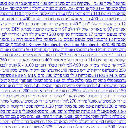
טראפל שקד 300ג' - K
שקית מארס מיני מיקס 400 גרם
קראנצ'י רואופ בטעם תו
חלב להמסה 31% קקאו בד"צ 750 גרם
מטבעות שוקולד מריר להמסה 51% קקאו פרווה בד"צ 750 גרם
קראנצ'י בייטס 110 גרם
אוראו גולדן 154 גרם
מילקה מיני קוקיז 110 גרם
מרשמלו 150 גר 
בטעם שום בצל 400 גרם אחוה
עוגיות מזרחיות עם זעתר 400 גרם אחוה
ערכה 
12 גרם
הנשיקות שלי "דובי" 40 גרם
תיק יצירה סוכריות כוכב 60 גרם
תיק יצירה
אפרסק 97 גרם
אוראו שוקולד חלב 97 גרם
ערכה להכנת ממתק DIY גלידה 43.5 גרם
ס"מ בטעם דובדבן 17 גרם
ממרח סניקרס 200 גרם
שוקולד רושן אורירי לבן 80 גרם
אבטיח 12 גרם
גומי בולז בטעם ענבים 15 גרם
גומי בולז בטעם תות 15 גרם
גומ
מנטה 90 גרם
SC Join Membership
SC Renew Membership
ממתק אצבעוני 7.5 
נחש פירות חמוץ 500 גרם
גומי ואוו תות שדה קטן חמוץ 500 גרם
גומי ואוו כרי
גרם
סוכ' מנטוס רול יחידה דיסקברי 37.5 גרם
אורביט גומי לעיסה ללא סוכר בטעם
קופסת פח פרחים 114 גרם
רול וופל מאסטר 400 גרם
וופל מאסטר גריף 360 גרם
K
מילקה טבלה צימוק אגוז 90ג'-K
מילקה טבלה דובדבן 100ג' - K
קונוס לבבות 
250 גרם
צ'יפס ירקות שורש בטטה 40ג אורגני
צ'יפס ירקות שורש סלק 40ג' -אורגני
גרם CITRUS MIX
סוכריות ג'ילי בוני פרוט 200 גרם BERRY MIX
פופקורן בט
גרם
פופפולי פופקורן מוכן פלפל מלח ים 142 גרם
פופפולי פופקורן מוכן קרמל 142 גרם
מוכן מרשמלו 142 גרם
פופפולי פופקורן מוכן חמאה 142 גרם
קינדר בואנו דארק ב
150 גרם
זריפה גרעיני דלעת 250 גרם
זריפה גרעיני אבטיח 200 גרם
קרפט רוטב ב
מאגדת דגנים טראפלס ושוקולד
אנרג'י מאגדת תחתית מריר
נסקוויק אבקת תות 0
ביו דיאג'סטיב ש.שועל פירות 270ג'
גולון אורגני ביו דיאג'סטיב ש.שועל שוקו 270ג'
מוזרים 120ג'
צ'ופה צופס סוכ על מקל חמוץ 120ג'
ברילה פסטו ריקוטה א.מלך 190ג
190ג'
סאנטאנג'לו-פאנטונה שוקולד צ'יפס 500 גרם
סאנטאנג'לו-פאנטונה בקופסה 0
K
טבלת מילקה שוקו אנד קקס 300ג' K
גומי תנתה 500 גרם מיקס מסוכר מיני תות בננה
צבעי הקשת 60 גרם
פרינגלס פלפל הבאנרס 158 גרם
שוק' בר טובלרון חלב 200ג'
סחלב 500 גרם
נסטלה קורנפלקס ללא גלוטן 375ג'
אנטון ברג מרציפן מילוי בייליס 75