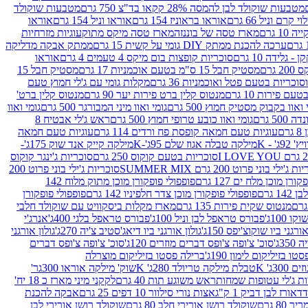
מטבעות שוקולד לבן להמסה 28% קקאו בד"צ 750 גרם
מטבעות שוקולד
קרם וניל 66 גרם
אוראו בראוניז 154 גרם
אוראו וניל 154 גרם
אוראו
1 גרם
מארז טסה של בוננזה
מארז טסה מיקס מתוק
עוגיות מזרחיות
ערכה להכנת ממתק DIY גומי על קשית 15 גרם
ממתק אבקה מדליקה
גלידה 10 גרם
סוכריות קופצות בום מיקס 4 טעמים 4 גרם
אוראו
 גרם
מסטיק חבל 15 ס"מ בטעם אוכמניות 17 גרם
מסטיק חבל 15
וכריות בטעם פטל ואוכמניות 36 גרם
מקלות גומי עם ג'לי חמוץ טעם
ם פירות 10 גרם
מנטוס קלין ברט פירות יער 90 גרם
מנטוס קלין ברט'
 ואוו בקבוק מסטיק חמוץ 500 גרם
גומי ואוו מיני המבורגר 500 גרם
גומי ואוו
50 גרם
גומי ואוו כובע טרופי חמוץ 500 גרם
ראש ג'לי אבטיח 8
ם
עוגיות טעם חמאה קופסת פח ורדים 114 גרם
עוגיות טעם חמאה
' - K
מילקה טבלה אגוז שלם 95ג'-K
מילקה קייק אנד שוק 175ג'-
סוכריות בטעם קוקוס 250 גרם
סוכריות ג'ינגר קוקוס
ג'ילי בוני פרוט 200 גרם SUMMER MIX
סוכריות ג'ילי בוני פרוט 200
רן מוכן מלח ים 127 גרם
פופפולי פופקורן מוכן מתוק מלוח 142
 גרם
פופפולי פופקורן מוכן צדר חלפיניו 142 גרם
פופפולי פופקורן
מנטוס שקית פירות 135 גרם
מארז מקלות ביסקוויט עם שוקולד חלבי
100ג'
פבורס טראפל לבן וניל 100ג'
פבורס טראפל בלגי 400ג'
אנרג'י
ורגני ביו שוקוצ'יפס 150ג'
גולון אורגני ביו דיאג'סטיב צ'יה 270ג'
גולון אורגני
3ג'
סוכ' צ'ופה צ'ופס דברים מוזרים 120ג'
סוכ' צ'ופה צ'ופס דברים
ו בזיליקום לימון 190ג'
ברילה פסטו בזיליקום מוצרלה
3ג' K
טבלת מילקה טריולד 280ג' K
שוק' מילקה אוראו 300גר'
ות ג'לי עטופות שמחות
ראש משוגע תות 40 גרם
לקקני מיני מארז כ 18 יח'
אורז לבן דביק 1 ק"ג
אצות נורי סילוור 10 דפים 25 גרם
אבקה להכנת
80 גרם
שוקולד רושן אורירי חלב 80 גרם
שוקולד רושן אורירי לבן