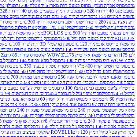
גרם
ממתק אבקה חמוץ- מתוק בטעם תות מארז 6 יח
נוטלה 200 גרם
גולון טוו
בטעם מנגו 40 יחידות 328 גרם
מסטיק חמוץ בטעמים שונים 40 יחידות 328 גרם
נחשים תאומים 154 גרם
הריבו שקית 160 גרם דובי צבעוני
הריבו מיקס אדומים 175
דיפ נאציו גבינה 280 גרם
דוריטוס רוטב דיפ סלסה חריף 300 גרם
דוריטוס רוטב
גרם
קינדר ג'וי שלישייה 60 גרם
מרשמלו 150 גר – סוניק
מארז מקלות מרשמלו יאמס צבע
פרחים צבעוני בטעם תות וניל 500 גרם BOULOS
ממתק מרשמלו לבבות ורוד לבן ב
BOULOSורוד לבן בטעם תות וניל 500 גרם
ממתק מרשמלו כריות ורוד,לבן בטעם תות 
מרשמלו טוויסט אוכמניות 120 גרם
פופין מרשמלו 3D תות שדה 100 גרם
קטש
גרם
פס טעים בטעם תות עשירייה 150 גרם
פס טעים בטעם אבטיח עשירייה 150 גר
לבן 175ג'
הריבו מרשמלו אקזוטיק 175ג'
WOW Z קלסטרס פירות 85 גרם
WOW Z ק
גרם
WOW Z רופ משפחתי פירות 100 גרם
מקל סבא צבעוני 144 גרם
מקל סבא 
גרם
פולרטי חטיפי קרח 400 מ"ל ורוד
ממרח נוטלה טבעוני 350 גרם
טבלת פררו ר
גרם
מרשמלו כובע כחול לבן 500 גרם
מרשמלו מיני כחול פיני 500 ג
מרשמלו מיני 
גרם
סוויטאנגו אבקה להכנת אייס קפה 250 גרם
סוויטאנגו ממתיק 700 גרם
סו
ההפתעות ממתקים "חגשבי" בינוני
טרנד לארבי מנגו וקשיו 28ג'
טרנד לארבי תו
טורטילה צ'יפס בטעם גבינת נאצ'ו 100 גרם
ג'מבו טורטילה צ'יפס בטעם ברביקיו 00
קרמל 453 גרם
פילסברי ציפוי וניל ל.ת.סוכר 454ג'
ריסז רוטב ח.בוטנים 198ג'
ק
שדה חמוץ 60 גרם
מסטיק מנטוס תפוח ירוק חמוץ 60 גרם
אוראו עוגה סנדביץ שו
גרם
אוראו תות שדה 97 גרם
אמ אנד אמס שוקו חום 363ג'- K
אמ אנד אמס צהו
מתוק מלוח
פופפולי פופקורן 240 גרם מרשמלו
פופפולי פופקורן 240 גרם חמאה סינמה
ופלפל
פופפולי פופקורן 240 גרם קרמל מלוח
פופפולי פופקורן 240 גרם צדר לבן
טוסט
פופפולי פופקורן 240 גרם צדר חריף
נסטלה 8יח אבקת שוקו מרשמלו 193.6ג'
ג'ל בטעם אבטיח 156 גרם
לקקן ג'ל בטעם קולה 156 גרם
לקקן בטעם גלידת שוקו
אנד אייק פטל כחול חמוץ 120 גרם
ROVELLI שוקולד בעיצוב דבורה פרלינים 800 גרם