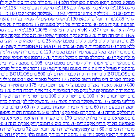
ממולא בקרם קקאו מצופה בשוקולד חלב 114 גרם
ד"ר גרארד סימול שוקולד חלב
מיקס 185ג'
מרסי לאבליז שוקולד לבן 185ג'
מרסי שקית פטיט מריר 125ג'
מרסי
יוגורט 100ג' - K
מילקה אוראו סנדוויץ' 92 ג' - K
מילקה אוראו לבן 100 ג' - K
קרמי 185ג'
פררו דופלו צ'וקנאט 130ג'
נחשולי שלוקים להקפאה בצורת נחש 280 מ"ל
הפתעה ענקית בנים 36 גרם
סוכריה על מקל בטעמים 15 גרם
סוכריה על מקל בט
מילקה אוראו חטיף 37ג' - K
ליאון שוקו חמישייה 5*30ג' 150ג'
מארז טסה מג
TEA אייס תה תפוח 320 מ"ל
אבקת נסקוויק שוקו 280ג'
נסטלה נסקפה קפה נמס 3 ב1
25 גרם
דפדפי קוקוס צ'יפס קוקוס בטעם קקאו 25 גרם
ווי סמארט קראנצי מנגו 0
ללא סוכר 60 גרם
סוכריות קשות 60 גרם BAD MATCH
סוכריות קשות WINTER 150 גרם Share pack
גרם
סוכריות על מקל בטעמי פירות עם מסטיק 120 גרם
סוכריות קולה ולימון 120 גרם
מ"ל
קוואקר 500 גרם
חלב מרוכז מבושל ממותק 370 גרם
סנאפי חטיפי אפונה יר
גרם
סנאפי חטיפי אפונה ירוקה פריכים בטעם גבינה 108 גרם
ממבה ביץ' בייטס 60
גרם
חטיף סטייל קוריאה אורז בטעם עוף פיקנטי 100 גרם
חטיף סטייל קוריאה א
גרם
BOULOS סוכריות דחוסות לבבות אדום לבן 500 גרם
BOULOS סוכריות דחוסות לבבות לבן ורוד 500 גרם
סאבור נאצ'וס דיפ מלוח רוטב סלסה 175 גרם
אל סאבור נאצ'ו בטעם צ'ילי חריף
800 גרם
אל סאבור נאצ'וס בטעם צ'ילי עם רוטב גבינה 175 גרם
חטיף דובאי חלב 
גרם
מזוודת הממתקים של מקס מלך הגומי
מייק אנד אייק רכבת הרים 120 גרם
גרם
ריטר יוגורט גאווה 100 גרם
ריטר קוקוס 100 גרם
ריטר מריר תפוז שקד 100 גרם
מדליוני מיקס 105 גרם
שוקולד בצורת פיצה 105 גרם
שוקולד לבן בצורת כדור 105 גר
חמוצות בטעם תות 60 גרם
זיזי קוביות חמוצות בטעם קולה 60 גרם
דגני בוקר 
קורנפלקס פרווה 500 גרם
קרם טופי פקאן חלבי 500 גרם
ממרח חלווה פיסטוק פרוו
גרם
סאמיאנג טופוקי בולדק קארבו 179 גרם קערה ורודה
ראמן סאמיאנג בולדק קארבו 
סאמיאנג בולדק חריף אקסטרים 70 גרם כוס אדום
נסקוויק אבקת בננה 350ג'
סוכריות חמוצות 60 גרם mystery
שלישיית וופל דובאי לבן 72 גרם
שלישיית וופל
גרם
פניני קראנץ מיקס מיני 150 גרם
טרנד ממתק בטעם מלון מתקלף גדול 135ג'