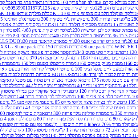
 ממולא בקרם אגוזי לוז וופל פריך 100 גרם
ד"ר גרארד פתי-בר דאבל קרם ב
 שקית פטיט חלב 125ג'
מרסי שקית פטיט קפה 125ג'
5053990101573
לינדט
מילקה שוקולד חלב עם פצפוצי אורז 100ג' - K
טבלת מילקה אוראו 100ג' K
מ
פרוטיז פירות 300 גרם
קשיות ג'לי בשקית 300 גרם
פרינגלס אורגינל 165 גרם
עמים 15 גרם
גומי מקסיקני דולצ'ה מנגו 311ג'
גומי מקסיקני דולצ'ה אבטיח 311ג
ש ממתקים
טוויקס לבן חמישייה 230ג'
מלטיזרס שקית פינוק 68ג'- K
טובלרון חלב 35ג
 96 גרם
פסטה ברילה חלבון פנה 400ג'
צ'ופה צופס חמוץ 90ג'
פרי FREE חטיף מלון קראנצ'י 20 גרם
2ג'
ווי סמארט קראנצי אננס 20ג'
ווי סמארט קראנצי בננה 20ג'
SKILLS DUO סוכריות על מקל בטעמי תפו
סוכריות חמוצות 150 גרם SOUR MADNESS XXL - Share pack
דגני בוקר סיני מיניס 340ג'
מונסטר אולטרה פאנטזי משקה אנרגיה ללא סוכר
וקה פריכים בטעם חריף 108 גרם
חלב מרוכז וממותק 370 גרם
דוריטוס מקסיק
1ג'
ממבה מג'יק סטיקס 160ג'
ממרח מרשמלו בטעם וניל 150 גרם
ממרח מרש
ורז בטעם ליים פלפל וצילי 100 גרם
חטיף סטייל קוריאה אורז בטעם קארבונרה 
BOULOS סוכריות דחוסות לבבות כחול לבן 500 גרם
 עם מטבל סלסה 175 גרם
אל סאבור נאצ'וס דיפ מלוח עם מטבל גוואקמולי 175 ג
40 גרם
חטיף דובאי מריר 40 גרם
פילסברי ציפוי כחול 442 גרם
פילסברי ציפו
מייק אנד אייק רכב גלידה 120 גרם
פרלין דובאי שוקולד לבן במילוי פיסטוק וקדאיף
ריטר חלב אגוז צימוק 100 גרם
שוקולד לבן בצורת כדור 44 גרם
שוקולד ח
ם
שוקולד בצורת פיצה גלקסי מיקס 85 גרם
גומי מתקלף מנגו 75 גרם
גו
ריסס בטעם שוקולד מריר 326 גרם
הרשי קוקיס אנד קרים 43 גרם
נסטלה קורנ
ה 350 גרם
ממרח פרלינה גולד פרווה 300 גרם
אבקת סוכר להקפאה 300 גרם
80 גרם כוס ורוד
נודלס ראמן עוף חריף רוז 80 גרם
נודלס ראמן 4 גבינות 80 גרם
שוקולד מריר 70% lubeca אריזת חיסכון 1 ק"ג
צמר גפן עם סוכריות קופצות ענב
 דובאי חלב 72 גרם
מילוי תות שדה 1 ק"ג
מחית פיסטוק 100 ג'
קרם שוקולד לשמר
טרנד ממתק בטעם אפרסק מתקלף גדול 135ג'
פוקי מקלות דאבל שוקולד 47 גרם