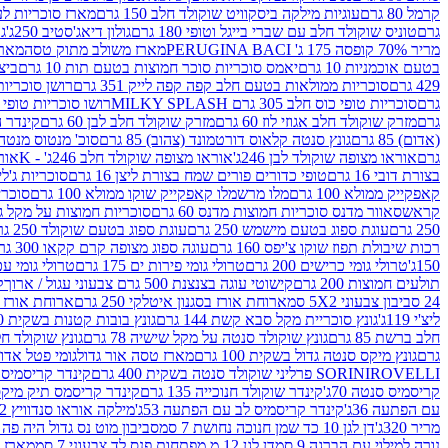
קרמל 80 גרם
עוגיות מילקה ביסקוויט שוקולד חלב 150 גרם
מארז סוכריות לעיס
גרם
טוניס שוקולד חלב עם שברי בייגל וטופי 180 גרם
גולון דיאג'סטיב 250ג'
גו
מריר 70% קופסה 175 ג' PERUGINA BACI
מארז משולב מתוק טסה
מארז
בטעם אוכמניות 10 גרם
יאמס סוכריות סוכר חמוצות בטעם תות 10 גרם
ביצת
429 גרם
סוכריות ממולאות בטעם חלב קפה קפה לייק 351 גרם
רושן סוכריות ג'לי 
גרם
סוכריות טופי כוס חלב 305 גרם MILKY SPLASH
רושו סוכריות טופי חלב 
גרם
מזרק שוקולד חלב אגוזי לוז 60 גרם
מזרק שוקולד חלב לבן 60 גרם
קינדר הפי
(אדום) 85 גרם
גונץ סנטה קלאוס דורטמונד (צהוב) 85 גרם
סוכ' מנטוס מנטה 29.7 גר
גרם
אוראו מצופה שוקולד לבן 246ג'
אוראו מצופה שוקולד חלב 246ג' - K
אוראו
בצורת דובי 16 גרם
טופי כדורים פורים שמח בצורת ליצן 16 גרם
סוכריות ג'לי ב
קאפקייק ממולא 100 גרם
מלו מרשמלו קאפקייק שוקו ממולא 100 גרם
סוכריות ג
קראש
סאוור מדנס סוכריות חמוצות מדנס 60 גרם
סוכריות חמוצות על מקל גולגולת
250 גרם
עוגת ספוג בטעם מישמש 250 גרם
עוגת ספוג בטעם שוקולד 250 גרם
רכות שיבולת תפוז שוקו צ'יפס 160 גרם
עוגה ספוג מצופה קרם קקאו 300 גרם
150ג'
טרולי גומי כרישים 200 גרם
טרולי גומי פירות ים 175 גרם
טרולי גומי עכברים
תולעים חמוצות 200 גרם
קישוטי עוגה בצנצנת 500 גרם צבעוני עגול / ארוך
ק
24 סביבון צבעוני 5X2 סמ
ארוחת אורז בסגנון איטלקי 250 גרם
ארוחת אורז בסגנ
ליצ'י 119ג'
גונץ סוכריית מקל סבא קשת 144 גרם
גונץ בובות קטנות בשקית 100 גרם
חלב ברשת 85 גרם
גונץ שוקולד סנטה על מקל שישיה 78 גרם
גונץ שוקולד חלב ס
גרם
גונץ מיקס סנטה גדול בשקית 100 גרם
מארז טסה אור גדול
גומי פטל אדום 
ROVELLI פרליני שוקולד סנטה בשקית 400 גרם
SORINI
קינדר קריסמיס מיק
קריסמיס סנטה 70ג'
קינדר שוקולד חנוכייה 135 גרם
קינדר קריסמס תיק מיקס 193
עם הפתעה 36ג'
קינדר קריסמיס לב עם הפתעה 53ג'
מילקה אוראו סנדוויץ 92 גרם
מריר 320ג'
דן לגן 10 כד שמן חנוכה נחושת 7 סמ
סביבון מוט נס גדול היה פה ברש
נורה למילוי עם הברגה 9 סמ
דן לגן 12 מ.מפתחות פנס לד צבעוני 7 סמ
מארז 3 מזרקים לאפייה ולבישול 10 מל'