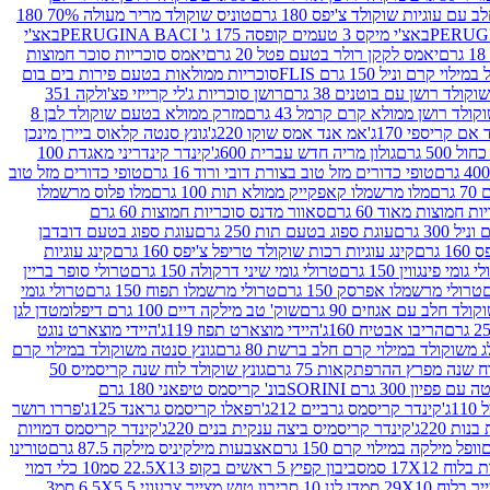
עם עוגיות שוקולד צ'יפס 180 גרם
טוניס שוקולד מריר מעולה 70% 180
באצ'י מיקס 3 טעמים קופסה 175 ג' PERUGINA BACI
באצ'י
יאמס לקקן רולר בטעם פטל 20 גרם
יאמס סוכריות סוכר חמוצות
לוי קרם וניל 150 גרם FLIS
סוכריות ממולאות בטעם פירות בים בום
קולד רושן עם בוטנים 38 גרם
רושן סוכריות ג'לי קרייזי פצ'ולקה 351
ולד רושן ממולא קרם קרמל 43 גרם
מזרק ממולא בטעם שוקולד לבן 8
ם קריספי 170ג'
אמ אנד אמס שוקו 220ג'
גונץ סנטה קלאוס ביירן מינכן
 500 גרם
גולון מריה חדש עברית 600ג'
קינדר קינדריני מאגדת 100
טופי כדורים מזל טוב בצורת דובי ורוד 16 גרם
טופי כדורים מזל טוב
רם
מלו מרשמלו קאפקייק ממולא תות 100 גרם
מלו פלוס מרשמלו
 חמוצות מאוד 60 גרם
סאוור מדנס סוכריות חמוצות 60 גרם
300 גרם
עוגת ספוג בטעם תות 250 גרם
עוגת ספוג בטעם דובדבן
גרם
קינג עוגיות רכות שוקולד טריפל צ'יפס 160 גרם
קינג עוגיות
 גומי פינגווין 150 גרם
טרולי גומי שיני דרקולה 150 גרם
טרולי סופר בריין
טרולי מרשמלו אפרסק 150 גרם
טרולי מרשמלו תפוח 150 גרם
טרולי גומי
לד חלב עם אגוזים 90 גרם
שוק' טב מילקה דיים 100 גרם דיפלומט
דן לגן
הריבו אבטיח 160ג'
היידי מוצארט תפוז 119ג'
היידי מוצארט נוגט
 משוקולד במילוי קרם חלב ברשת 80 גרם
גונץ סנטה משוקולד במילוי קרם
ח שנה מפרץ ההרפתקאות 75 גרם
גונץ שוקולד לוח שנה קריסמיס 50
יון 300 גרם SORINI
בונ' קריסמס טיפאני 180 גרם
ג'
קינדר קריסמס גרביים 212ג'
רפאלו קריסמס גראנד 125ג'
פררו רושר
ת 220ג'
קינדר קריסמיס ביצה ענקית בנים 220ג'
קינדר קריסמס דמויות
וופל מילקה במילוי קרם 150 גרם
אצבעות מילקיניס מילקה 87.5 גרם
טורינו
סביבון קפיץ 5 ראשים בקופ 22.5X13 סמ
10 כלי דמוי
דן לגן 10 סביבון טוש מצייר צבעוני 6.5X5.5 סמ
3