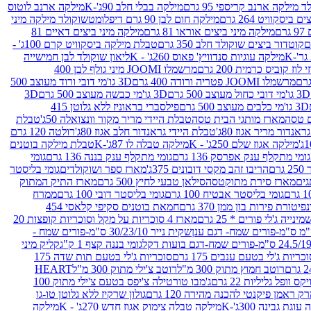
 מילקה ארנב קריספי 95 גרם
מילקה בבלי חלב 90ג'-K
מילקה ארנב לוטוס
ביסקוויט 264 גרם
מילקה חום לבן 90 גרם דיפלומט
שוקולד מילקה מיני
ם
מילקה מיני ביצים אוראו 81 גרם
מילקה מיני ביצים דאיים 81
קוטדור ביצים שוקולד חלב 350 גרם
טבלת מילקה ביסקוויט קרם 100ג' -
מילקה עוגיות סנדוויץ' פאוס 260ג' - K
ליאון שוקולד לבן חמישייה
 קוביס כרמית 200 גרם
מרשמלו JOOMI מיני גולף לבן 400
מרשמלו JOOMI פטריה ורודה 400 גרם
3D גו'מי דובי ורוד מעוצב 500
3D גו'מי דובי כחול מעוצב 500 גרם
3D גו'מי כבשה מעוצב 500 גרם
3D
3D גו'מי כלבים מעוצב 500 גרם
פילסברי בראוניז ללא גלוטן 415
 טסה
מארז מותגי הבית טסה
טבלת היידי מריר מקור וונצואלה 50ג'
טבלת
אנדור מריר אגוז 80ג'
טבלת היידי גראנדור חלב אגוז 80ג'
רולטה 120 גרם
מילקה אגוז שלם 250ג' - K
מילקה טבלה לו 87ג'-K
טבלת מילקה בוטנים
גומי מתקלף ענק אפרסק 136 גרם
גומי מתקלף ענק בננה 136 גרם
גומי
רם
הריבו זהב מקסי דובונים 375ג'
מארז ספר ושוקולדים
גומי בליסטר
גים
מארז סירת מתוקטסה
סילאן טבעי לחיץ 500 גרם
מארז התיק המתוק
גומי בליסטר אבטיח 100 גרם
גומי בליסטר דובי 100 גרם
ממרח
פיטורת פירות בון ממן 370 גרם
חמאת בוטנים סקיפי קלאסי 454
נייה ג'לי פורים * 25 גרם
מארז 4 סוכריות על מקל וסוכריות קופצות 20
שקית נייר 30/23/10 ס"מ-פורים שמח -
גומי בננה קצף 1 ק"ג
קליק מיני
כריות ג'לי בטעם ענבים 175 גרם
סוכריות ג'לי בטעם תות שדה 175
רוטב חמוץ מתוק 300 מ"ל
רוטב צ'ילי מתוק 300 מ"ל
HEART
קס וופל גליליות 22 גרם
ג'מבו טורטילה צ'יפס בטעם צ'ילי מתוק 100
ק ראמן פיקנטי להכנה מהירה 120 גרם
גולון שרקיז ללא גלוטן טו-גו
וגת גבינה 300ג'-K
מילקה טבלה צימוק אגוז חדש 270ג' - K
מילקה