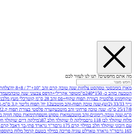
מה אתם מחפשים? תנו לנו לעזור לכם
מארז בומבסטי טסה
סט צלחות שנה טובה קרם זהב "10+"7 / 8+8 יח'
צלחת נייר 10" 
הטבעה בזהב כ- 150*240ס"מ
טופר אקרילי+הדפס צבעוני שנה טובה
מעמד עץ
שקוף
מגש פלסטיק בצורת תפוח שקוף+פס זהב 28 ס"מ קוטר
כלי מעץ מלבני 20*20 *6 +גב בצורת תפוח ג.20 ס"מ-שנה ט
נייר 33/33 (2/ש)-שנה טובה תפוח-זהב מוטבע
12 יח' תפוח גליטר ק.3 ס"מ-אדום
25/17/8 ס"מ- שנה טובה פרחוני זהב מוטבע
קערה פלסטי בצורת תפוח ק.22 ג.7 ס"מ
ס"מ-שנה טובה-רימונים-זהב מוטבע
מארז טסוש משפחתי
מארז טסה חוויה מ
מלוח שוקולד לבן 118 גרם
מילקה לו שוקולד חלב 87ג'
מילקה דיים שוקולד חלב קרמ
עם דובוני שוקולד חלב במילוי קרם 175 גרם
ד"ר גרארד פתי-בר דאבל קרם בסק
165 גרם
ד"ר גרארד טארלט עוגיה פריכה במילוי בטעם קרמל מלוח בתוספת פתיתי 