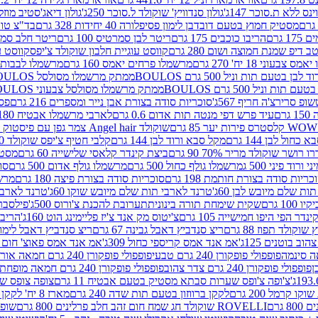
ינס ללא ת.סוכר 147ג'
גולון סנדוויץ' שוקולד ל.סוכר 250ג'
גולון דיאג'סטיב מוזלי 365
מסטיק חמוץ בטעם דובדבן לימון פסיפלורה 40 יחידות 328 גרם
בד"צ טורינו
 גרם
הריבו כוכבים 175 גרם
ריטר לבן סמרטיס 100 גרם
ריטר חלב סמרטיס 
 דיפ שמנת חמוצה ושום 280 גרם
קווסט עוגיית חלבון שוקולד צ'יפס
קווסט ע
וני 18 יח' 270 גרם
מרשמלו פרחים יאמס 160 גרם
מרשמלו לבבות יאמס 
טעם תות וניל 500 גרם BOULOS
ממתק מרשמלו מסולסל BOULOSתכלת לבן בטעם תות וניל 500 גרם
וניל 500 גרם BOULOS
ממתק מרשמלו מסולסל צבעוני BOULOSבטעם תות וניל 500 גרם
ופ סרירצ'ה חריף 567ג'
סוכריות סודה בצורת אבן נייר ומספרים 216 גרם
פס 
ם
עיד פרש דפי מנטה תות אדום 0.6 גרם
לארבי מרשמלו אבטיח 180ג'
לסטרס פירות יער 85 גרם
שוקולד Angel hair צמר גפן עם פיסטוק 150 גרם
כחול לבן 144 גרם
מקל סבא ורוד לבן 144 גרם
קלבי חטיף צ'יפס שוקולד 40 גרם
ושר שוקולד מריר 70% 90 גרם
ביצת קינדר קלאסי שלישייה 60 גרם
מסטיק א
ורוד פיני 500 ג
מרשמלו גולף כחול 500 גרם
מרשמלו גולף אדום 500 גרם
סוכ
כריות סודה בצורת חותמת 198 גרם
סוכריות סודה בצורת פיצה 180 גרם
מרשמ
ת שלם מיובש לבן 60ג'
טרנד לארבי תות שלם מיובש שוקו 60ג'
טרנד לארבי 
1 גרם
שקית שימחת תורה בינונית
תערובת להכנת צ'ורוס 500ג'
פילסברי 
ינדר הפי היפו חמישייה 105 גרם
צ'יטוס מק אנד צ'יז פליימינג הוט 160ג'
הריבו 
קולד תפוז 88 גרם
ריצ סנדביץ דאבל גבינה 67 גרם
ריצ סנדביץ דאבל לימון 67 גר
ב בוטנים 125ג'
אמ אנד אמס קריספי כחול 309ג'
אמ אנד אמס פאוצ' חום 125ג'- K
פופפולי פופקורן 240 גרם טבעי
פופפולי פופקורן 240 גרם חמאה אורגני
פופפולי פופקורן 240 גרם צדר צהוב
פופפולי פופקורן 240 גרם חמאה מופחת שומן
צ'ופה צ'ופס שערות סבתא מסטיק בטעם אבטיח 11 גרם
צופה צופס שער
 קרמל 200 גרם
לקקן ברווזון בטעם תות שדה 240 גרם
מארז 8 יח' לקקן ברבי 80 גרם
ROVELLI שוקולד חג שמח חום זהב חלב פרלינים 800 גרם
שופר 