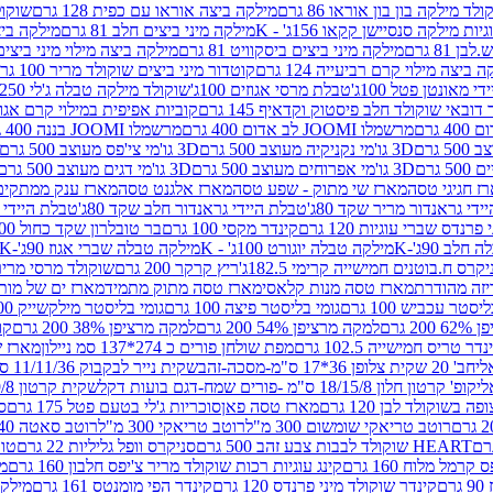
לד מילקה בון בון אוראו 86 גרם
מילקה ביצה אוראו עם כפית 128 גרם
שוקולד
גיות מילקה סנסיישן קקאו 156ג' - K
מילקה מיני ביצים חלב 81 גרם
מילקה ביצים 
 81 גרם
מילקה מיני ביצים ביסקוויט 81 גרם
מילקה ביצה מילוי מיני ביצים 97 גר
 ביצה מילוי קרם רביעייה 124 גרם
קוטדור מיני ביצים שוקולד מריר 100 גרם
די מאונטן פטל 100ג'
טבלת מרסי אגוזים 100ג'
שוקולד מילקה טבלה ג'לי 250 גר'-K
 דובאי שוקולד חלב פיסטוק וקדאיף 145 גרם
קוביות אפיפית במילוי קרם אגוזי לוז
מרשמלו JOOMI לב אדום 400 גרם
מרשמלו JOOMI בננה 400 גרם
3D גו'מי נקניקיה מעוצב 500 גרם
3D גו'מי צי'פס מעוצב 500 גרם
3D גו'מי אפרוחים מעוצב 500 גרם
3D גו'מי דגים מעוצב 500 גרם
ז חגיגי טסה
מארז שי מתוק - שפע טסה
מארז אלגנט טסה
מארז ענק ממתקים
די גראנדור מריר שקד 80ג'
טבלת היידי גראנדור חלב שקד 80ג'
טבלת היידי גר
נדס שברי עוגיות 120 גרם
קינדר מקסי 100 גרם
בר טובלרון שקד כחול 100ג'
לב 90ג'-K
מילקה טבלה יוגורט 100ג' - K
מילקה טבלה שברי אגוז 90ג'-K
קרס ח.בוטנים חמישייה קרימי 182.5ג'
ריץ קרקר 200 גרם
שוקולד מרסי מריר 250 ג
מארז טסה מנות קלאסי
מארז טסה מתוק מתמיד
מארז ים של מות
יסטר עכביש 100 גרם
גומי בליסטר פיצה 100 גרם
גומי בליסטר מילקשייק 100 גרם
2 גרם
למקה מרציפן 54% 200 גרם
למקה מרציפן 38% 200 גרם
קונ
נדר טריס חמישייה 102.5 גרם
מפת שולחן פורים כ 274*137 סמ ניילון
מארז שמי
חב' 20 שקית צלופן 36*17 ס"מ-מסכה-זהב
שקית נייר לבקבוק 11/11/36 ס"מ ס"מ-פורים שמח- דגם ענן
קופ' קרטון חלון 18/15/8 ס"מ -פורים שמח-דגם בועות דקל
שקית קרטון 24.5/19/8 ס"מ-פורים שמח-דגם בועות דקל
שוקולד לבן 120 גרם
מארז טסה פאן
סוכריות ג'לי בטעם פטל 175 גרם
סו
רוטב טריאקי שומשום 300 מ"ל
רוטב טריאקי 300 מ"ל
רוטב סאטה 240 גרם
HEART שוקולד לבבות צבע זהב 500 גרם
סניקרס וופל גליליות 22 גרם
טווי
רמל מלוח 160 גרם
קינג עוגיות רכות שוקולד מריר צ'יפס חלבון 160 גרם
מר
ם
קינדר שוקולד מיני פרנדס 120 גרם
קינדר הפי מומנטס 161 גרם
מילקה ע