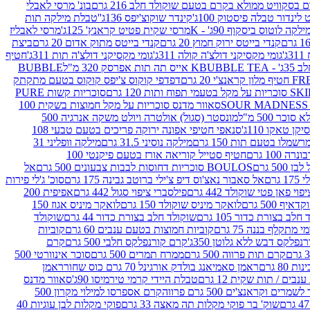
סקוויט ממולא בקרם בטעם שוקולד חלב 216 גרם
בונ' מרסי לאבלי
 לינדור טבלה פיסטוק 100ג'
קינדר שוקוצ'יפס 136ג'
'טבלת מילקה תות
ילקה לוטוס ביסקוף 90ג' - K
מרסי שקית פטיט קראנץ' 125ג'
מרסי לאבליז
קנדי בייטס ירוק חמוץ 20 גרם
קנדי בייטס מתוק אדום 20 גרם
ביצת
'
גומי מקסיקני דולצ'ה קולה 311ג'
גומי מקסיקני דולצ'ה תות 311ג'
חטיף
' - K
BUBBLE TEA אייס תה תות אפרסק 320 מ"ל
BUBBLE
דפדפי קוקוס צ'יפס קוקוס בטעם מתקתק
ח ותות 120 גרם
סוכריות קשות PURE
סאוור מדנס סוכריות על מקל חמוצות בשקית 100
 500 מ"ל
מונסטר (סגול) אולטרה ויולט משקה אנרגיה 500
ן טאקו 110ג'
סנאפי חטיפי אפונה ירוקה פריכים בטעם טבעי 108
מלו בטעם תות 150 גרם
מילקה נוסיני 31.5 גרם
מילקה וופליני 31
100 גרם
חטיף סטייל קוריאה אורז בטעם פיקנטי 100
BOULOS סוכריות דחוסות לבבות צבעונים 500 גרם
אל
רם
אל סאבור נאצ'וס דיפ צ'ילי ברוטב גבינה 175 גרם
סוכ' ג'לי פירות
י פאן פטי שוקולד 442 גרם
פילסברי ציפוי סגול 442 גרם
אפיפית 200
 500 גרם
לואקר מיניס שוקולד 150 גרם
לואקר מיניס אגוז 150
לב בצורת כדור 105 גרם
שוקולד חלב בצורת כדור 44 גרם
שוקולד
מי מתקלף בננה 75 גרם
קוביות חמוצות בטעם ענבים 60 גרם
קוביות
פלקס דבש ללא גלוטן 350ג'
קרם קורנפלקס חלבי 500 גרם
קרם
קרם תות פרווה 500 גרם
ממרח תמרים 500 גרם
סוכר אינוורטי 500
ראמן סאמיאנג בולדק אורגינל 70 גרם כוס שחור
ראמן
ים / תות שקית 12 גרם
טבלת היידי קרמי טירמיסו 90ג'
סאוור מדנס
ים וקראנצ'ים 500 גרם פרווה
קרם אספרסו למילוי מקרון 500
שוק' בר פוקי מקלות תה מאצה 33 גרם
פוקי מקלות לבן עוגיות 40