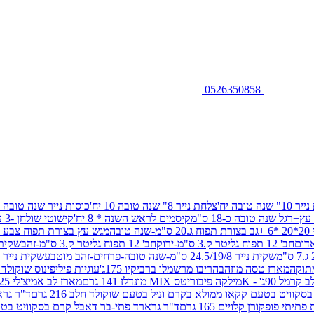
0526350858
שנה טובה יח'
צלחת נייר 8" שנה טובה 10 יח'
כוסות נייר שנה טובה 10 יח'
+רגל שנה טובה כ-18 ס"מ
קיסמים לראש השנה * 8 יח'
קישוטי שולחן -3 עיצובים 12 יח
ובה
מגש עץ בצורת תפוח צבע זהב 29/26
חב' 12 תפוח גליטר ק.3 ס"מ-ירוק
חב' 12 תפוח גליטר ק.3 ס"מ-זהב
שקית נייר 38.5/31.5/11 ס"מ
שקית נייר 24.5/19/8 ס"מ-שנה טובה-פרחים-זהב מוטבע
שקית נייר 30/23/10 ס"מ-שנה טובה-פרחים-זהב מוטבע
תוקה
מארז טסה מוזהב
הריבו מרשמלו ברביקיו 175ג'
עוגיות פיליפינוס שוקולד חלב 0
ל 90ג' - K
מילקה פיבוריטס MIX מונדלז 141 גרם
מארז לב אמיצ'לי 125 גרם
וויט בטעם קקאו ממולא בקרם וניל בטעם שוקולד חלב 216 גרם
ד"ר גרא
פופקורן קלויים 165 גרם
ד"ר גרארד פתי-בר דאבל קרם בסקוויט בטעם שו