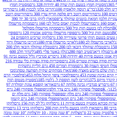
ג'
מסטיק חמוץ בטעם תות שדה 40 יחידות 328 גרם
מסטיק חמוץ
 חלב 320ג'
בד"צ רגוסה קלאסיק 100ג'
הריבו בלוני לבבות 140 גרם
הריבו
100 גרם
דוריטוס רוטב דיפ סלסה חריף עדין 300 גרם
דוריטוס רוטב
וגיית חלבון חמאת בוטנים שוקולד צ'יפס
מארז לקקן ברבי 30 יח' 390
160 גרם
מרשמלו לבבות יאמס כחול לבן 160 גרם
ממתק מרשמלו
ממתק מרשמלו מסולסל
פופין מרשמלו טוויסט אבטיח 120 גרם
פופין
טעים בטעם תותי פרוטי עשירייה 150 גרם
לקקן שרביט הקסמים 24
לארבי מרשמלו לב 180ג'
לארבי מרשמלו פרח 180ג'
הריבו מרשמלו ורוד
טבלת שוקולד דובאי לבן 200 גרם
טבלת שוקולד דובאי חלב 200
גולון דיאג'סטיב תפוז 280ג'
גולון באטר פליי 495ג'
לינדור חלב 600
גוגו בטעם פירות 40 יחידות 330 גרם
ריצ סנדביץ גליל בטעם גבינה 91
ריות סודה בצורת טטריס 216 גרם
סוכריות סודה בצורת כלי עבודה 216
לו חטיפי העמק 30 גרם
ממרח תמרים 450 גרם קליית גת
שקית
תות שלם מיובש מאצ'ה 60ג'
מארז ממתקים שקית הפתעה טסה
ג'מבו
קרם גבינת שמנת 453 גרם
פילסברי ציפוי קרמל מלוח 453ג'
פילסברי קרם
קינדר מיקס 375ג'
הריבו לשון תוססת ל. ג'לטין 185ג'
מסטיק מנטוס תות
ם
ריצ סנדביץ גבינה מלוחה 67 גרם
אוראו קופסא עוגת יומולדת 97
פופפולי פופקורן 240 גרם צדר חלפיניו
פופפולי פופקורן 240 גרם
פופפולי פופקורן 240 גרם מלח ים
פופפולי פופקורן 240 גרם מלח ים
פופפולי פופקורן 240 גרם חמאה
פופפולי פופקורן 240 גרם קינמון
ות סבתא מסטיק בטעם פירות 11 גרם
לקקן ג'ל לב תות 156 גרם
לקקן
מארז לקקן בטעם גלידת תות 200 גרם
לקקן ברבי 13 גרם
מייק
פלסטיק טבעי 22 ס"מ
צלחת "8 שנה טובה - 10 יח'
צלחת "10 שנה טובה