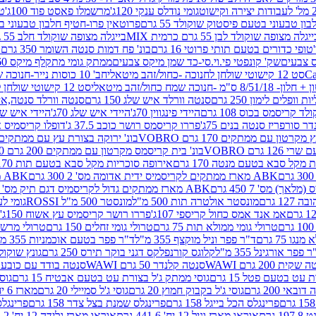
גומי נודלס ענקי 120ג'
מרשמלו פאסט פוד 100ג'
טר
ן טבעוני בטעם פיסטוק שוקולד 55 גרם
פרוטאין פרו-חטיף חלבון טבעוני בטעם 
יגלה מצופה שוקולד לבן 55 גרם כרמית MIX
בייגלה מצופה שוקולד חלב 55 גרם כרמית MIX
טופי כדורים בטעם תותי פרוטי 16 גרם
בונ' פח דמות סנטה השומר 350 גרם SORINI
קס צבעים
שק' קונפטי פי.וי.סי-כד שמן מיקס צבעים
ממתק גומי מתקלף מיקס 60 גרם
סט 12 קישוטי שולחן לחנוכה -כחול/זהב מיטאלי
חב' 10 כוסות נייר-חנוכה שמח כחול/זהב מיטאלי
ס"מ -חנוכה שמח כחול/זהב מיטאלי
סט 12 קישוטי שולחן לחנוכה -צבעוני
ות וופלים לימון 250 גרם
סנטה וורלד איש שלג 150 גרם
סנטה וורלד סנטה,איש ש
קריסמס בכוס 108 גרם
היידי פינגווין 70ג'
היידי איש שלג 70ג'
היידי איש שלג 50
דר סורפריז סנטה בנים 75ג'
פררו קריסמס רושר כוכב 37.5 ג'
דופלו קריסמיס איש
רטון עם ממתקים 170 גרם VOBRO
בונ' ירוקה בצורת עץ עם ממתקים 170 גרם OBRO
רם VOBRO
בונ' בית קריסמס מקרטון עם ממתקים 200 גרם VOBRO
10 סביבון פ
מקל סבא בטעם מנטה 170 גרם
אירופה סוכריות מקל סבא בטעם תות 170 גרם
ABK מארז ממתקים לקריסמיס ידית אדומה מס' 2 300 גרם
ABK מארז מתנה פעמון לקריסמיס מס' 1 200 גרם
ABK מארז ממתקים גדול לקריסמיס דגם תיק מס' 4 500 גרם
1 גרם
מונסטר אולטרה תות 500 מ"ל
מונסטר 500 מ"ל ROSSI
גומי לעי
אמ אנד אמס כחול קריספי 107ג'
פררו רושר קריסמיס עץ אשוח 150ג'
טרולי גומי ממולא תות 75 גרם
טרולי גומי זחלים 150 גרם
טרולי מרשמלו ב
ו 75 גרם
ד"ר פפר וניל מוקצף 355 מ"ל
ד"ר פפר בטעם אוכמניות 355 מ"ל
 פפר אורגינל 355 מ"ל
קלוגס קורנפלקס דגני בוקר תירס 250 גרם
גונץ שוקולד 
שקית 200 גרם WAWI
סנטה קלנדר 50 גרם WAWI
סנטה בודד עם כובע 80 גרם WAWI
עט בטעם פטל 15 גרם
גוסי ממתק ג'ל בצורת עט בטעם אבטיח 15 גרם
גוס
ובאי 200 גרם
גוסי ג'ל בקבוק חמוץ 20 גרם
גוסי ג'ל סמיילי 20 גרם
מארז 6 יח' תיבת אוצר פלסטיק
פרינגלס הכל בייגל 158 גרם
פרינגלס שמנת בצל צדר 158 גרם
פרינגלס מ
גרם
אוראו מארז וניל 12 יח' 441.6 גרם
אוראו מארז גלידה 12 יח' 331.2 גרם