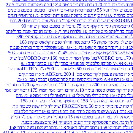
נד גומי מח תות 120 גרם נוזל
גומי סנטה ענקי 170ג'
מטבעות ברשת 27.5
שוקולד וניל 55 גרם
פרוטאין פרו-חטיף חלבון טבעוני בטעם בוטנים
חטיף דגנים גרנולה עם פירות יבשים 175גר'
חטיף דגנים
מארז שי לחנוכה סביבונצ'יק
בונ' פח משאית קריסמס 200 גרם
ממתק גומי מתקלף מנגו 75 גרם
לייס בטעם כמהין שחור 90
חב' 10 צלחות נייר ק.18 ס"מ-חנוכה שמח כחול/זהב
מארז סלסלה טסה מתוקה
ממרח לוטוס קראנצ'י 380
לג ומלאך שקית 75 גרם
סנטה וורלד סנטה קלאוס שקית 108
1ג'
קינדר סנטה קישוט עץ 3x15ג' 45ג'
שוקולד קינדר בצורת סנטה
 שלג 75ג'
קיט קט קריסמיס סנטה 45 ג'
סמארטיס קריסמיס סנטה 50
V
בונ' שוק' דמויות סנטה 160 גרם VOBRO
בונ' שוק'
לסטיק צבעוני 9 סמ
דן לגן 10 סביבון זהב 8.5
מונסטר גרין זירו פחית 500 מ"ל
מונסטר 500 מ"ל ULTRA
מונסטר
ABK מארז ממתקים
ABK מארז ממתקים ענק לקריסמיס (רכבת) מס' 5 750
סה בטעמי פירות 800 גרם
בזוקה ברי 120 גרם
בזוקה מיקס 120 גרם
ג'וסי
קינדר קריסמיס סנטה עומד 110ג'
הריבו דובי גומי חמוץ 175 גרם
הריבו גומי
ננה 150 גרם
טרולי מרשמלו 150 גרם
טרולי גומי ממולא 75 גרם
פרינגלס אדובאדה צילי 158 גרם
חטיף פרינגלס דבש חרדל 158
לוח שנה מיקי מאוס 50 גרם
FROZEN שוקולד לוח שנה לשבור את
שוק' סנטה בודד עם כובע וכיס 200גר'
ריטר חלב עם
י ממתק ג'ל בצורת עט בטעם תות 15 גרם
גומי דיפ מקלות עם ג'ל חמוץ
קינדר דגנים רביעייה 94 גרם
צעצוע מכונת
לח וינגרייט 158 גרם
פרינגלס ראנץ' 158 גרם
פרינגלס גבינה צ'דר 158
אוראו מארז שוקו 12 יח' 441.6 גרם
אוראו מארז תות 12 יח' 441.6