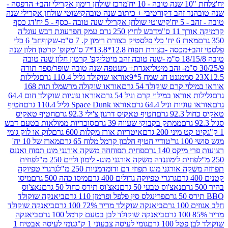
מרכז שולחן רימון אקרילי זהב+ הדפסה -
ר זהב דקורטיבי + כיתוב שנה טובה
קישוטי שולחן אקרילי שנה
יח'
קישוטי שולחן אקרילי שנה טובה -כסף - 5 יח'
דג כסף
 ס"מ
דבש לחיץ 250 גרם עמק חפר
עוגת דבש עוגל'ה
טיק בצורת רימון ק. 7 ס"מ-שקוף
חב' 6 כלי
 -בצורת תפוח 12.8*13.8*7 ס"מ
קופ' קרטון חלון שנה
קפ' קרטון חלון שנה טובה
אגרת+ מעטפה שנה טובה שופר/ספר תורה
מגנט חג שמח 5*9
אוראו שוקולד גליל 110.4 גרם
גלילות
קרם שוקולד 54 גרם
אוראו שוקולה מרשמלו תות 168
ראו במילוי קרם וניל 54 גרם
אוראו עוגיות שוקולד חום 64.4
ת וניל 64.4 גרם
אוראו Space Dunk גליל 110.4 גרם
חטיף
גרם
חטיף טאקיס דרגון צ'ילי 92.3 גרם
חטיף טאקיס
ממתק בקבוקי שעווה 39 גרם
סוכריות ממולאות בטעם דבש
יני 200 גרם
איטריות אורז מקלות 600 גרם
לוק או לוק גומי
טודיי חטיף חלבון קרמל מלוח 65 גרם
מארז של 10 יח'
ס 140 גרם
פחית תפוחחה משקה אורגני מוגז תפוח ואננס
ת לימוננדה משקה אורגני מוגז- לימון וליים 250 מ"ל
פחית
אורגני מוגז תפוזי דם ודומדמניות 250 מ"ל
גרגרי טפיוקה
גרגרי טפיוקה גדולים 400 גרם
מיסו כהה 500 גרם
מיסו
נאצ'וס טבעי 50 גרם
נאצ'וס תירס כחול 50 גרם
נאצ'וס
פרינגלס סין פלפל ופרמזן 110 גרם
ביאנקה שוקולד
ם
ביאנקה שוקולד מריר 72% 100 גרם
ביאנקה שוקולד
ביאנקה שוקולד לבן בטעם קרמל 100 גרם
ביאנקה
100 גרם
גומי לעיסה צבעוני 1 ק"ג
גומי לעיסה אבטיח 1