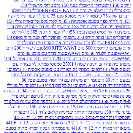
טרולי מרשמלו בננה 150 גרם
טרולי מרשמלו 150
לא 75 גרם ENERGY BALLZ
טרולי גומי ממולא
גרם
טרולי גומי ממולא מנגו 75 גרם
ד"ר פפר וניל מוקצף
 פפר בטעם אוכמניות 355 מ"ל
פרינגלס אדובאדה צילי 158
נגלס דבש חרדל 158 גרם
שוקולד קינדר מקסי שישייה 126
ריסמיס סנטה עומד 55ג'
ד"ר פפר אורגינל 355 מ"ל
קלוגס
 בוקר תירס 250 גרם
גונץ שוקולד לוח שנה מיקי מאוס 50
 את הקרח 50 גרם
צילינדר
50 גרם MORITZ WAWI
סנטה שקית 200 גרם
לנדר 50 גרם WAWI
סנטה בודד עם כובע 80 גרם
 סנטה בודד עם כובע וכיס 200גר'
ריטר חלב עם אמיצ'לי 100
 זהב חנוכה שמח 25X14 סמ
גוסי ממתק ג'ל בצורת עט
ם
גוסי ממתק ג'ל בצורת עט בטעם אבטיח 15 גרם
גוסי
ורת עט בטעם תות 15 גרם
גומי דיפ מקלות עם ג'ל חמוץ
ם
גומי דיפ מקלות עם ג'ל חמוץ בטעם פטל 30
דובאי 200 גרם
גוסי ג'ל בקבוק חמוץ 20 גרם
גוסי ג'ל סמיילי
וצר פלסטיק
קינדר דגנים רביעייה 94 גרם
צעצוע
סוכריות
לקקן סיסי סטיקס פינגווין תות 9 גרם
פרינגלס פילי
רם
פרינגלס הכל בייגל 158 גרם
פרינגלס שמנת בצל צדר
נגלס מלח וינגרייט 158 גרם
פרינגלס ראנץ' 158 גרם
פרינגלס
קיבלר קרקר שמינייה קלאב צ'דר 311 גרם
פררו
אסורטמנט 197.8 גרם
אוראו מארז וניל 12 יח' 441.6
ידה 12 יח' 331.2 גרם
אוראו מארז שוקו 12 יח' 441.6
ת 12 יח' 441.6 גרם
ממתק אבקה חמוץ- מתוק בטעם