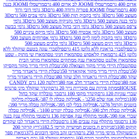
מרשמלו JOOMI לב אדום 400 גרם
מרשמלו JOOMI בננה
JOOM פטריה ורודה 400 גרם
3D גו'מי דובי ורוד
3D גו'מי בקבוק תות 500 גרם
3D גו'מי צבים 500 גרם
3D
 500 גרם
3D גו'מי נקניקיה מעוצב 500 גרם
3D גו'מי
גרם
3D גו'מי דובי כחול מעוצב 500 גרם
3D גו'מי כבשה
3D גו'מי אבטיח 500 גרם
3D גו'מי מיקס עיניים 500
3D גו'מי אפרוחים מעוצב 500
3D גו'מי כלבים מעוצב 500
ראוניז ללא גלוטן 415 גרם
פילסברי עוגה בטעם שוקולד ללא
מארז קלאסוש טסה
מארז חגיגי טסה
מארז שי מתוק - שפע
אלגנט טסה
מארז ענק ממתקים טסה
מארז מותגי הבית
ידי מריר מקור וונצואלה 50ג'
טבלת היידי מריר מקור מקסיקו
ידי מריר מקור אקוואדור 50ג'
טבלת היידי גראנדור מריר
לת היידי גראנדור חלב שקד 80ג'
טבלת היידי גראנדור מריר
ת היידי גראנדור חלב אגוז 80ג'
רולטה 120 גרם CANDY
תק פירות עם סוכריית נייר 20 גרם
קינדר שוקולד מיני פרנדס
רם
קינדר מקסי 100 גרם
בר טובלרון שקד כחול
וז שלם 250ג' - K
מילקה טבלה לו 87ג'-K
טבלת מילקה
2ג'-K
מילקה בבלי לבן 95ג'-K
מילקה טבלה מריר 90ג'-
חלב 90ג'-K
מילקה טבלה יוגורט 100ג' - K
מילקה טבלה
גומי מתקלף ענק אפרסק 136 גרם
גומי מתקלף ענק בננה
י מתקלף ענק ענבים 136 גרם
טבלת היידי גראנדור לבן שקדים
סניקרס ח.בוטנים חמישייה קרימי 182.5ג'
ריץ קרקר 200
סי מריר 250 גרם
הריבו זהב מקסי דובונים 375ג'
מארז ספר
ומי בליסטר תירס 100 גרם
פרח שוקולד 18 גרם באריזה