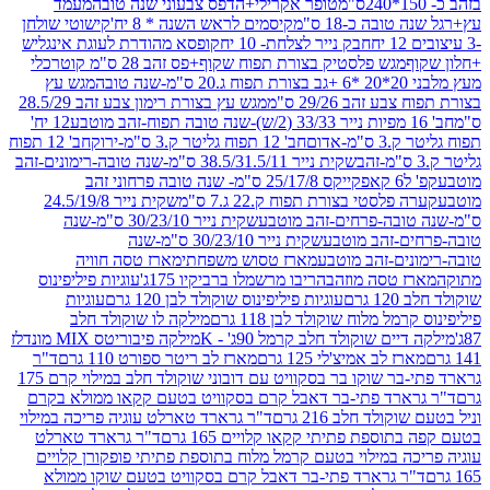
טופר אקרילי+הדפס צבעוני שנה טובה
מעמד
בה כ-18 ס"מ
קיסמים לראש השנה * 8 יח'
קישוטי שולחן
חבק נייר לצלחת- 10 יח
קופסא מהודרת לעוגת אינגליש
מגש פלסטיק בצורת תפוח שקוף+פס זהב 28 ס"מ קוטר
כלי
בה
מגש עץ
 זהב 29/26 ס"מ
מגש עץ בצורת רימון צבע זהב 28.5/29
12 יח'
-אדום
חב' 12 תפוח גליטר ק.3 ס"מ-ירוק
חב' 12 תפוח
שקית נייר 38.5/31.5/11 ס"מ-שנה טובה-רימונים-זהב
קפ' ל6 קאפקייקס 25/17/8 ס"מ- שנה טובה פרחוני זהב
פלסטי בצורת תפוח ק.22 ג.7 ס"מ
שקית נייר 24.5/19/8
ובה-פרחים-זהב מוטבע
שקית נייר 30/23/10 ס"מ-שנה
ם-זהב מוטבע
שקית נייר 30/23/10 ס"מ-שנה
ים-זהב מוטבע
מארז טסוש משפחתי
מארז טסה חוויה
 טסה מוזהב
הריבו מרשמלו ברביקיו 175ג'
עוגיות פיליפינוס
רם
עוגיות פיליפינוס שוקולד לבן 120 גרם
עוגיות
ל מלוח שוקולד לבן 118 גרם
מילקה לו שוקולד חלב
ים שוקולד חלב קרמל 90ג' - K
מילקה פיבוריטס MIX מונדלז
ז לב אמיצ'לי 125 גרם
מארז לב ריטר ספורט 110 גרם
ד"ר
גרארד פתי-בר שוקו בר בסקוויט עם דובוני שוקולד חלב במילוי קרם 175
ארד פתי-בר דאבל קרם בסקוויט בטעם קקאו ממולא בקרם
ולד חלב 216 גרם
ד"ר גרארד טארלט עוגיה פריכה במילוי
וספת פתיתי קקאו קלויים 165 גרם
ד"ר גרארד טארלט
ה במילוי בטעם קרמל מלוח בתוספת פתיתי פופקורן קלויים
ר גרארד פתי-בר דאבל קרם בסקוויט בטעם שוקו ממולא