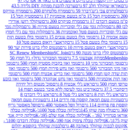
פצות בום מיקס 4 טעמים 4 גרם
אוראו אפרסק 97
ולד חלב 97 גרם
ערכה להכנת ממתק DIY גלידה 43.5
בי ג'ינג'רברד 59 גרם
ממרח מלטיזרס 200 גרם
ממרח טוויקס
בל 15 ס"מ בטעם אוכמניות 17 גרם
מסטיק חבל 15
בן 17 גרם
ממרח סניקרס 200 גרם
שוקולד רושן אורירי
מקלות גומי עם ג'לי וסוכריות בטעם פירות 36 גרם
מקלות גומי
ריות בטעם פטל ואוכמניות 36 גרם
מקלות גומי עם ג'לי חמוץ
רם
גומי בולז בטעם ענבים 15 גרם
גומי בולז בטעם תות
בולז בטעם פטל 15 גרם
קראנצ'י רואופ בטעם פטל 10
רואופ בטעם פירות 10 גרם
מנטוס קלין ברט פירות יער 90
ין ברט' מנטה 90 גרם
SC Join
SC Renew Membership
M
ממתק אצבעוני 7.5 גרם
גומי המבורגר גדול+ ג'ל חמוץ 50
גר מיני 10 גרם
גומי ואוו בקבוק מסטיק חמוץ 500 גרם
גומי
גר 500 גרם
גומי ואוו נחש פירות חמוץ 500 גרם
גומי ואוו
מוץ 500 גרם
גומי ואוו כריש אבטיח חמוץ 500 גרם
גומי
ות 500 גרם
גומי ואוו נחש אנקונדה 500 גרם
גומי ואוו כובע
רם
ראש ג'לי אבטיח 8 גרם
סוכ' מנטוס רול יחידה
אורביט גומי לעיסה ללא סוכר בטעם תפוח 14
תות 8 גרם
ראש ג'לי פטל 8 גרם
ראש ג'לי דובדבן 8
עם חמאה קופסת פח ורדים 114 גרם
עוגיות טעם חמאה
 114 גרם
רול וופל מאסטר 400 גרם
וופל מאסטר גריף
ון מגה שוקו 145ג'
מילקה טבלה פטל 100ג'-K
מילקה טבלה
ג' - K
מילקה טבלה אגוז שלם 95ג'-K
מילקה קייק אנד
מילקה טבלה צימוק אגוז 90ג'-K
מילקה טבלה דובדבן 100ג' -
ת שוקולד באהבה 48 גרם
לבבות שוקולד בקופסא יהלום