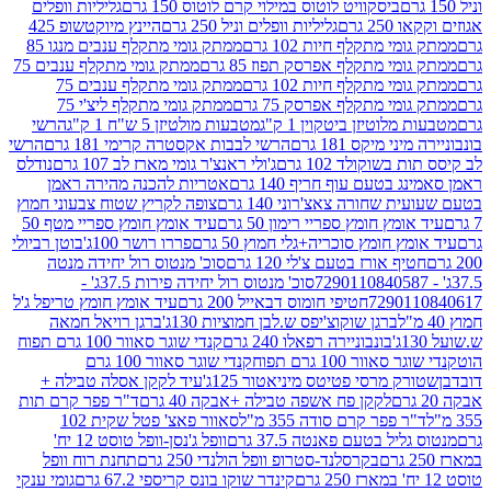
ביסקוויט לוטוס במילוי קרם לוטוס 150 גרם
גליליות וופלים
 גרם
גליליות וופלים וניל 250 גרם
היינץ מיוקטשופ 425
י מתקלף חיות 102 גרם
ממתק גומי מתקלף ענבים מנגו 85
י מתקלף אפרסק תפוז 85 גרם
ממתק גומי מתקלף ענבים 75
י מתקלף חיות 102 גרם
ממתק גומי מתקלף ענבים 75
י מתקלף אפרסק 75 גרם
ממתק גומי מתקלף ליצ'י 75
לוטיזן ביטקוין 1 ק"ג
מטבעות מולטיזן 5 ש"ח 1 ק"ג
הרשי
 מיקס 181 גרם
הרשי לבבות אקסטרה קרימי 181 גרם
הרשי
שוקולד 102 גרם
ג'ולי ראנצ'ר גומי מארז לב 107 גרם
נודלס
בטעם עוף חריף 140 גרם
אטריות להכנה מהירה ראמן
שחורה צאצ'רוני 140 גרם
צופה לקריץ שטוח צבעוני חמוץ
מץ חומץ ספריי רימון 50 גרם
עיד אומץ חומץ ספריי מטף 50
 חומץ סוכריה+גלי חמוץ 50 גרם
פררו רושר 100ג'
בוטן רביולי
ף אורז בטעם צ'לי 120 גרם
סוכ' מנטוס רול יחידה מנטה
סוכ' מנטוס רול יחידה פירות 37.5ג' -
72901
חטיפי חומוס דבאייל 200 גרם
עיד אומץ חומץ טריפל ג'ל
ברגן שוקוצ'יפס ש.לבן חמוציות 130ג'
ברגן רויאל חמאה
בונבוניירה רפאלו 240 גרם
קנדי שוגר סאוור 100 גרם תפוח
וור 100 גרם תפוח
קנדי שוגר סאוור 100 גרם
 מרסי פטיטס מיניאטור 125ג'
עיד לקקן אסלה טבילה +
לקקן פח אשפה טבילה +אבקה 40 גרם
ד"ר פפר קרם תות
 פפר קרם סודה 355 מ"ל
סאוור פאצ' פטל שקית 102
יל בטעם פאנטה 37.5 גרם
וופל ג'נסן-וופל טוסט 12 יח'
בקרסלנד-סטרופ וופל הולנדי 250 גרם
תחנת רוח וופל
קינדר שוקו בונס קריספי 67.2 גרם
גומי ענקי