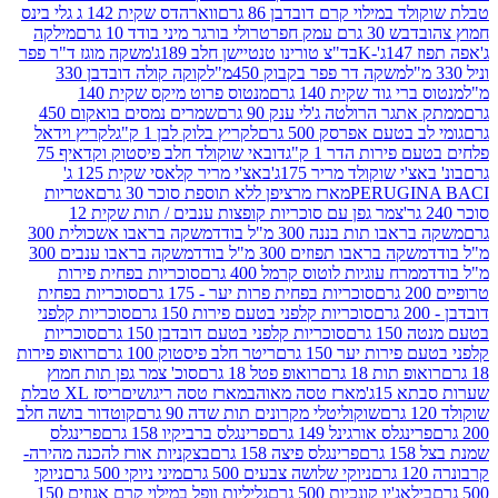
במילוי קרם דובדבן 86 גרם
ווארהדס שקית 142 ג גלי בינס
בש 30 גרם עמק חפר
טרולי בורגר מיני בודד 10 גרם
מילקה
K
בד"צ טורינו טנטיישן חלב 189ג'
משקה מוגז ד"ר פפר
משקה דר פפר בקבוק 450מ"ל
קוקה קולה דובדבן 330
 גוד שקית 140 גרם
מנטוס פרוט מיקס שקית 140
ר הרולטה ג'לי ענק 90 גרם
שמרים נמסים בואקום 450
בטעם אפרסק 500 גרם
לקריץ בלוק לבן 1 ק"ג
לקריץ וידאל
ירות הדר 1 ק"ג
דובאי שוקולד חלב פיסטוק וקדאיף 75
י שוקולד מריר 175ג'
באצ'י מריר קלאסי שקית 125 ג'
PERUGI
מארז מרציפן ללא תוספת סוכר 30 גרם
אטריות
צמר גפן עם סוכריות קופצות ענבים / תות שקית 12
 תות בננה 300 מ"ל בודד
משקה בראבו אשכולית 300
ה בראבו תפוזים 300 מ"ל בודד
משקה בראבו ענבים 300
רח עוגיות לוטוס קרמל 400 גרם
סוכריות בפחית פירות
סוכריות בפחית פרות יער - 175 גרם
סוכריות בפחית
סוכריות קלפני בטעם פירות 150 גרם
סוכריות קלפני
גרם
סוכריות קלפני בטעם דובדבן 150 גרם
סוכריות
רות יער 150 גרם
ריטר חלב פיסטוק 100 גרם
רואופ פירות
תות 18 גרם
רואופ פטל 18 גרם
סוכ' צמר גפן תות חמוץ
1ג'
מארז טסה מאוהב
מארז טסה ריגושים
ריסז XL טבלת
שוקוליטלי מקרונים תות שדה 90 גרם
קוטדור בושה חלב
גלס אורגינל 149 גרם
פרינגלס ברביקיו 158 גרם
פרינגלס
פרינגלס פיצה 158 גרם
בצקניות אורז להכנה מהירה-
ניוקי שלושה צבעים 500 גרם
מיני ניוקי 500 גרם
ניוקי
ג'יו קונכיות 500 גרם
גליליות וופל במילוי קרם אגוזים 150