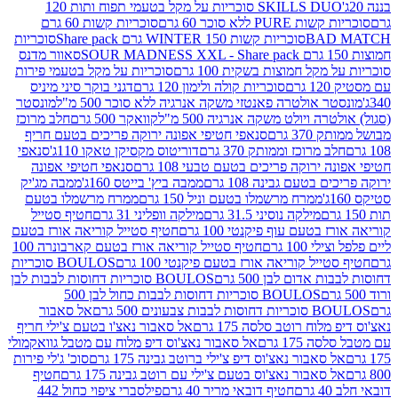
SKILLS DUO סוכריות על מקל בטעמי תפוח ותות 120
P ללא סוכר 60 גרם
סוכריות קשות 60 גרם
BAD
סוכריות קשות WINTER 150 גרם Share pack
סוכריות
סאוור מדנס
קל חמוצות בשקית 100 גרם
סוכריות על מקל בטעמי פירות
סוכריות קולה ולימון 120 גרם
דגני בוקר סיני מיניס
 אולטרה פאנטזי משקה אנרגיה ללא סוכר 500 מ"ל
מונסטר
ה ויולט משקה אנרגיה 500 מ"ל
קוואקר 500 גרם
חלב מרוכז
3 גרם
סנאפי חטיפי אפונה ירוקה פריכים בטעם חריף
 מרוכז וממותק 370 גרם
דוריטוס מקסיקן טאקו 110ג'
סנאפי
ירוקה פריכים בטעם טבעי 108 גרם
סנאפי חטיפי אפונה
בטעם גבינה 108 גרם
ממבה ביץ' בייטס 160ג'
ממבה מג'יק
ממרח מרשמלו בטעם וניל 150 גרם
ממרח מרשמלו בטעם
מילקה נוסיני 31.5 גרם
מילקה וופליני 31 גרם
חטיף סטייל
בטעם עוף פיקנטי 100 גרם
חטיף סטייל קוריאה אורז בטעם
100 גרם
חטיף סטייל קוריאה אורז בטעם קארבונרה 100
יל קוריאה אורז בטעם פיקנטי 100 גרם
BOULOS סוכריות
אדום לבן 500 גרם
BOULOS סוכריות דחוסות לבבות לבן
BOULOS סוכריות דחוסות לבבות כחול לבן 500
 צבעונים 500 גרם
אל סאבור
וח רוטב סלסה 175 גרם
אל סאבור נאצ'ו בטעם צ'ילי חריף
175 גרם
אל סאבור נאצ'וס דיפ מלוח עם מטבל גוואקמולי
סאבור נאצ'וס דיפ צ'ילי ברוטב גבינה 175 גרם
סוכ' ג'לי פירות
סאבור נאצ'וס בטעם צ'ילי עם רוטב גבינה 175 גרם
חטיף
חטיף דובאי מריר 40 גרם
פילסברי ציפוי כחול 442