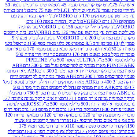
קיט קט קריסמיס סנטה 45 ג'
סמארטיס קריסמיס סנטה 50
עומד 70ג'
גונץ שוקולד LOL לוח שנה 75 גרם
בונ' זהב בצורת
תקים 170 גרם VOBRO
בונ' ירוקה בצורת עץ עם
בונ' שוק' דמויות סנטה 160 גרם
נ' שוק' גריזלי קריסמס 156 גרם VOBRO
בונ' אדומה
עץ מקרטון עם שרי 126 גרם VOBRO
בונ' בית קריסמס
 200 גרם VOBRO
10 סביבון פלסטיק צבעוני 9
טראפל בלגי מארז כסף 150ג'
טראפל בלגי
אירופה סוכריות מקל סבא בטעם מנטה 170 גרם
אירופה
סבא בטעם תות 170 גרם
מונסטר גרין זירו פחית 500
ULT
מונסטר 500 מ"ל PIPELINE
ABK
PU
לקריסמיס ידית אדומה מס' 2 300 גרם
ABK מארז מתנה
מס' 1 200 גרם
ABK מארז ממתקים לקריסמיס ידית
ABK מארז ממתקים יוקרתי לקריסמיס (מלאך) מס'
ABK מארז ממתקים גדול לקריסמיס דגם תיק מס' 4 500
קיבלר
גבינה צ'דר כתום 311 גרם
צ'יז איט קרקר גבינה צהובה 127
ולטרה תות 500 מ"ל
מונסטר 500 מ"ל ROSSI
גומי לעיסה
 גרם
בזוקה ברי 120 גרם
בזוקה מיקס 120 גרם
ג'וסי דרופ
ת טרופי 120 גרם
בזוקה טרופי 120 גרם
בזוקה פירות 120
מס כחול קריספי 107ג'
פררו רושר קריסמיס עץ אשוח
קריסמיס סנטה עומד 110ג'
הריבו דובי גומי חמוץ 175
י צ'יפס חמוץ 175ג'
בייגלה ציו מקלות תפו"א 80 גרם
בייגלה
ים 100 גרם
טרולי גומי ממולא תות 75 גרם
טרולי גומי