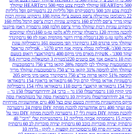
ולד לבבות צבע כסף 500 גרם
HEART שוקולד
50 גרם
סניקרס וופל גליליות 22 גרם
טוויקס וופל גליליות
ו טורטילה צ'יפס בטעם צ'ילי מתוק 100 גרם
קינג עוגיות רכות
ס ללת''ס 160 גרם
קינג עוגיות רכות צ'יפס קרמל מלוח 160
יות רכות שוקולד מריר צ'יפס חלבון 160 גרם
מרק ראמן פיקנטי
 גרם
גולון שרקיז ללא גלוטן טו-גו 160ג'
גולון שוקובום
 120ג'
טבלת פררו רושר מקדמיה ואגוז לוז 90 גרם
קינדר
נדס 120 גרם
קינדר הפי מומנטס 161 גרם
מילקה עוגת
מילקה טבלה צימוק אגוז חדש 270ג' - K
מילקה טראפל
שקית מארס מיני מיקס 400 גרם
קראנצ'י רואופ בטעם
אם אנד אם בוטנים 220ג'
מנורת 3 המשאלות סוכריות 9.6
לד לבן להמסה 28% קקאו בד"צ 750 גרם
מטבעות
 קקאו בד"צ 750 גרם
מטבעות שוקולד מריר
קינדר בואנו מיני מיקס 205
ראו במילוי קרם וניל 66 גרם
אוראו בראוניז 154 גרם
אוראו
אוראו קראנצ'י בייטס 110 גרם
אוראו גולדן 154 גרם
מילקה
מרשמלו 150 גר – ברבי 24 יחידות
מרשמלו 150 גר –
מרשמלו נקניקייה 10 גרם
מארז טסה של בוננזה
מארז טסה
עוגיות מזרחיות בטעם שום בצל 400 גרם אחוה
עוגיות מזרחיות
ערכה להכנת ממתק DIY טיפות 24 גרם
ערכה
 17 גרם
ערכה להכנת ממתק DIY גומי על
ממתק אבקה מדליקה 12 גרם
הנשיקות שלי "דובי" 40
 סוכריות כוכב 60 גרם
תיק יצירה סוכריות לב 60 גרם
תיק
פרח 60 גרם
סוכריות קופצות + לקקן - גלידה 10