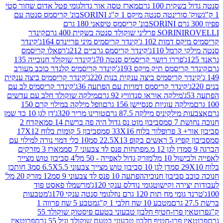
ת 100 גרם
מארז טסה אור גדול
גומי פטל אדום שחור סטי
רינטה סנטה מיקס 1 ק"ג SORINI
בונ' קריסמס סנטה עם
בונ' קריסמס טיפאני 180 גרם
גרם
SORINI
קינדר
דמות 102 ג'
קינדר קריסמיס מיני פריינדס 164ג'
קינדר
מל 110ג'
קינדר קריסמס גרביים 212ג'
רפאלו קריסמס
פררו רושר קריסמיס סנטה 70ג'
קינדר שוקולד חנוכייה 135
יסמס תיק מיקס 193ג'
קינדר קריסמיס קלנדר כוכב מעורב
 קריסמיס ביצה ענקית בנות 220ג'
קינדר קריסמיס ביצה ענקית
ינדר קריסמס דמויות עם הפתעה 36ג'
קינדר קריסמיס לב עם
מילקה אוראו סנדוויץ 92 גרם
מילקה שוקולד חלב עם עדשים
קה עוגיות סנסיישן 156 גרם
וופל מילקה במילוי קרם 150
לקיניס מילקה 87.5 גרם
טורינו מריר 320ג'
דן לגן 10 כד שמן
 סמ
סביבון מוט נס גדול היה פה ברשת 14 סמ
אקדח 2
33 סמ
סביבון 5 קומות בלוח 17X12
ופ 22.5X13 סמ
10 כלי דמוי נורה למילוי עם
דן לגן 12 מ.מפתחות פנס לד צבעוני 7 סמ
מארז 3 מזרקים
10 מל'
מזרק גדול לאפייה - 50 מל'
4 סביבון טוש מצייר
דן לגן 10 סביבון טוש מצייר צבעוני 6.5X5.5 סמ
3 חותכן
סביבון חנוכיה
הפתעה 10 פנס לד צבעוני 9 סמ
12 מזרק 20 מל'
ירה וקישוט
גומי נודלס ענקי 120ג'
מרשמלו פאסט פוד
 מח תות 120 גרם נוזל
גומי סנטה ענקי 170ג'
מטבעות
מטבע 10 שח חלבי 1 ק"ג
מטבע 5 שח פרווה 1
פרוטאין פרו-חטיף חלבון טבעוני בטעם פיסטוק שוקולד 55
פרו-חטיף חלבון טבעוני בטעם שוקולד וניל 55 גרם
פרוטאין