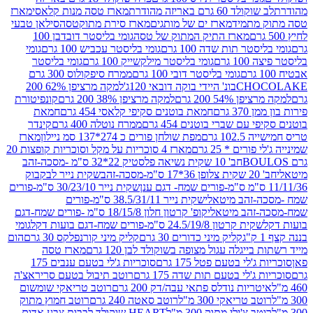
ד 60 גרם באריזה מהודרת
מארז טסה מנות קלאסי
מארז
מתמיד
מארז ים של מותגים
מארז סירת מתוקטסה
סילאן טבעי
מארז התיק המתוק של טסה
גומי בליסטר דובדבן 100
טר תות שדה 100 גרם
גומי בליסטר עכביש 100 גרם
גומי
 גרם
גומי בליסטר מילקשייק 100 גרם
גומי בליסטר
גומי בליסטר דובי 100 גרם
ממרח סיפקולוס 300 גרם
CHO
בונ' היידי בוקה דובאי 120ג'
למקה מרציפן 62% 200
54% 200 גרם
למקה מרציפן 38% 200 גרם
קונפיטורת
3 גרם
חמאת בוטנים סקיפי קלאסי 454 גרם
חמאת
עם שברי בוטנים 454 גרם
ממרח נוטלה 400 גרם
קינדר
10 גרם
מפת שולחן פורים כ 274*137 סמ ניילון
מארז
רים * 25 גרם
מארז 4 סוכריות על מקל וסוכריות קופצות 20
חב' 10 שקית נשיאה פלסטיק 22*32 ס"מ -מסכה-זהב
כה-זהב
שקית נייר לבקבוק
שקית נייר 30/23/10 ס"מ-פורים
-זהב מיטאלי
שקית נייר 38.5/31/11 ס"מ-פורים
זהב מיטאלי
קופ' קרטון חלון 18/15/8 ס"מ -פורים שמח-דגם
קית קרטון 24.5/19/8 ס"מ-פורים שמח-דגם בועות דקל
גומי
קליק מיני כדורים 30 גרם
קליק מיני קורנפלקס 30 גרם
הום
ייגלה עגול מצופה בשוקולד לבן 120 גרם
מארז טסה
'לי בטעם פטל 175 גרם
סוכריות ג'לי בטעם ענבים 175
ג'לי בטעם תות שדה 175 גרם
רוטב תיבול בטעם סריראצ'ה
ריות נודלס פתאי עבה/דק 200 גרם
רוטב טריאקי שומשום
ב טריאקי 300 מ"ל
רוטב סאטה 240 גרם
רוטב חמוץ מתוק
ב צ'ילי מתוק 300 מ"ל
HEART שוקולד לבבות צבע אדום