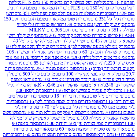
גליליות וופל במילוי קרם בראוניז 150 גרם FLIS
גליליות
יל 150 גרם FLIS
סוכריות ממולאות בטעם פירות בים
סוכריות ממולאות בטעם חלב קפה קפה לייק 351 גרם
רושן
351 גרם
סוכריות טופי ממולאות בטעם חלב כוס חלב 150
ולד רושן עם בוטנים 38 גרם
רושן סוכריות ג'לי קרייזי
סוכריות טופי כוס חלב 305 גרם MILKY
ושו סוכריות טופי חלב קורובקה 205 גרם
חטיף שוקולד רושן
לה 43 גרם
חטיף שוקולד רושן ממולא קרם קרמל 43
ולא בטעם שוקולד לבן 8 גרם
מזרק שוקולד חלב אגוזי לוז 60
לד חלב לבן 60 גרם
קינדר הפי היפו אגוזי לוז חמישייה 105
מס קרמל מלוח 200ג' K
אם אנד אם קריספי 170ג'
אמ אנד
גונץ סנטה קלאוס ביירן מינכן (אדום) 85 גרם
גונץ סנטה
ד (צהוב) 85 גרם
סוכ' מנטוס מנטה 29.7 גרם
מנטוס פירות
ק או לוק גומי נקניקייה 100 גרם
גומי כובע כחול 500 גרם
גולון
ית 600ג'
קינדר קינדריני מאגדת 100 גרם
אוראו מצופה
'
אוראו מצופה שוקולד חלב 246ג' - K
אוראו גלידה גליל
ילקה עוגיות סנסיישן אוראו 156 גרם
אבקת קקאו 400
רים מזל טוב בצורת דובי ורוד 16 גרם
טופי כדורים מזל טוב
ם
טופי כדורים פורים שמח בצורת ליצן 16 גרם
סוכריות
70 גרם
סוכריות ג'לי בטעם ליצ'י 70 גרם
סוכריות ג'לי
גרם
מלו מרשמלו קאפקייק ממולא תות 100 גרם
מלו פלוס
יק ממולא 100 גרם
מלו מרשמלו קאפקייק שוקו ממולא
יות גומי בצורת עין כ50 יחידות 500 גרם
מארז סנטה 90
נס סוכריות חמוצות מאוד 60 גרם
סאוור מדנס סוכריות
סאוור מדנס סוכריות חמוצות מדנס 60 גרם
סוכריות