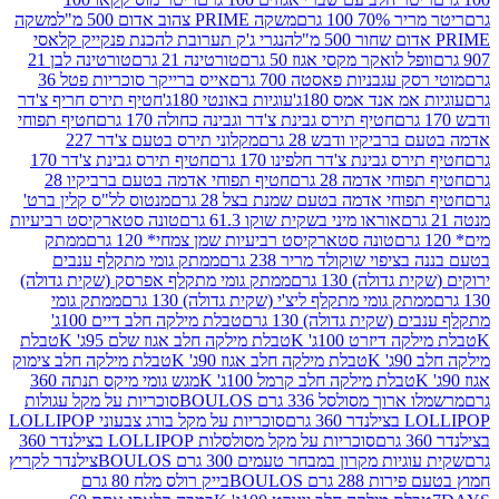
 100 גרם
משקה PRIME צהוב אדום 500 מ"ל
משקה
הנגרי ג'ק תערובת להכנת פנקייק קלאסי
ל לואקר מקסי אגוז 50 גרם
טורטינה 21 גרם
טורטינה לבן 21
 עגבניות פאסטה 700 גרם
אייס ברייקר סוכריות פטל 36
מ אנד אמס 180ג'
עוגיות באונטי 180ג'
חטיף תירס חריף צ'דר
חטיף תירס גבינת צ'דר וגבינה כחולה 170 גרם
חטיף תפוחי
ביקיו ודבש 28 גרם
מקלוני תירס בטעם צ'דר 227
 גבינת צ'דר חלפינו 170 גרם
חטיף תירס גבינת צ'דר 170
חי אדמה 28 גרם
חטיף תפוחי אדמה בטעם ברביקיו 28
וחי אדמה בטעם שמנת בצל 28 גרם
מנטוס לל"ס קלין ברט'
אוראו מיני בשקית שוקו 61.3 גרם
טונה סטארקיסט רביעיות
טונה סטארקיסט רביעיות שמן צמחי* 120 גרם
ממתק
יפוי שוקולד מריר 238 גרם
ממתק גומי מתקלף ענבים
דולה) 130 גרם
ממתק גומי מתקלף אפרסק (שקית גדולה)
ק גומי מתקלף ליצ'י (שקית גדולה) 130 גרם
ממתק גומי
(שקית גדולה) 130 גרם
טבלת מילקה חלב דיים 100ג'
דיזרט 100ג' K
טבלת מילקה חלב אגוז שלם 95ג' K
טבלת
K
טבלת מילקה חלב אגוז 90ג' K
טבלת מילקה חלב צימוק
טבלת מילקה חלב קרמל 100ג' K
מגש גומי מיקס תנתה 360
 מסולסל 336 גרם BOULOS
סוכריות על מקל עגולות
 גרם
סוכריות על מקל בורג צבעוני LOLLIPOP
סוכריות על מקל מסולסלות LOLLIPOP בצילנדר 360
ות מקרון במבחר טעמים 300 גרם BOULOS
צילנדר לקריץ
28 גרם BOULOS
בייק רולס מלח 80 גרם