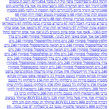
פילסברי ציפוי וניל ל.ת.סוכר 454ג'
ריסז רוטב ח.בוטנים
פי היפו חמישייה 105 גרם
צ'יטוס מק אנד צ'יז פליימינג הוט
ינדר מיקס 375ג'
הריבו לשון תוססת ל. ג'לטין 185ג'
מסטיק
ה חמוץ 60 גרם
מסטיק מנטוס תפוח ירוק חמוץ 60
גה סנדביץ שוקולד תפוז 88 גרם
ריצ סנדביץ דאבל גבינה 67
ץ דאבל לימון 67 גרם
ריצ סנדביץ גבינה מלוחה 67 גרם
אוראו
מולדת 97 גרם
אוראו תות שדה 97 גרם
אמ אנד אמס שוקו
אמ אנד אמס צהוב בוטנים 125ג'
אמ אנד אמס קריספי כחול
אמס פאוצ' חום 125ג'- K
פופפולי פופקורן 240 גרם צדר
פופקורן 240 גרם מתוק מלוח
פופפולי פופקורן 240 גרם
י פופקורן 240 גרם חמאה סינמה
פופפולי פופקורן 240 גרם
רן 240 גרם חמאה אורגני
פופפולי פופקורן 240 גרם
פופקורן 240 גרם מלח ים ופלפל
פופפולי פופקורן 240 גרם
פופפולי פופקורן 240 גרם צדר לבן
פופפולי פופקורן 240 גרם
פולי פופקורן 240 גרם חמאה מופחת שומן
פופפולי פופקורן
פופפולי פופקורן 240 גרם קינמון טוסט
פופפולי פופקורן
נסטלה 8יח אבקת שוקו מרשמלו 193.6ג'
צ'ופה צ'ופס
 מסטיק בטעם אבטיח 11 גרם
צופה צופס שערות סבתא
ירות 11 גרם
לקקן ג'ל לב תות 156 גרם
לקקן ג'ל בטעם
לקקן ג'ל בטעם קולה 156 גרם
לקקן בטעם גלידת שוקו
לקקן ברווזון בטעם תות שדה 240 גרם
מארז 8 יח' לקקן
מארז לקקן בטעם גלידת תות 200 גרם
לקקן ברבי 13
 אייק פטל כחול חמוץ 120 גרם
ROVELLI שוקולד בעיצוב
80 גרם
ROVELLI שוקולד חג שמח חום זהב חלב
שופר פלסטיק טבעי 22 ס"מ
צלחת "8 שנה טובה - 10