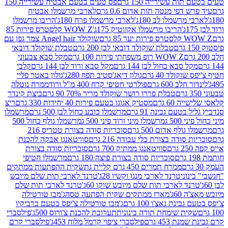
ת עשירייה 150 גרם
פס טעים בטעם אבטיח עשירייה 150
דפי מנטה תות אדום 0.6 גרם
לארבי מרשמלו אבטיח
מרשמלו לב 180ג'
לארבי מרשמלו פרח 180ג'
הריבו מרשמלו
הריבו מרשמלו אקזוטיק 175ג'
WOW Z קלסטרס פירות 85
 85 גרם
שוקולד Angel hair צמר גפן עם
טבלת שוקולד דובאי לבן 200 גרם
טבלת שוקולד דובאי
WOW Z רופ משפחתי פירות 100 גרם
מקל סבא צבעוני
 סבא כחול לבן 144 גרם
מקל סבא ורוד לבן 144 גרם
קלבי
ולד 40 גרם
גולון דיאג'סטיב תפוז 280ג'
גולון באטר פליי
ב 600 גרם
פולרטי חטיפי קרח 400 מ"ל ורוד
ממרח נוטלה
טבלת פררו רושר שוקולד מריר 70% 90 גרם
ביצת קינדר
60 גרם
מסטיק אגוגו בטעם פירות 40 יחידות 330 גרם
ריצ
טעם גבינה 91 גרם
מרשמלו כובע כחול לבן 500 גרם
מרשמלו
50 ג
מרשמלו מיני ורוד פיני 500 ג
מרשמלו גולף כחול 500
לף אדום 500 גרם
סוכריות סודה בצורת טטריס 216
סודה בצורת כלי עבודה 216 גרם
סוויטאנגו אבקה להכנת
סוויטאנגו ממתיק 700 גרם
סוכריות סודה בצורת
סוכריות סודה בצורת פיצה 180 גרם
מרשמלו חטיפי
ממרח תמרים 450 גרם קליית גת
שקית ההפתעות ממתקים
וני
טרנד לארבי מנגו וקשיו 28ג'
טרנד לארבי תות שלם מיובש
ד לארבי תות שלם מיובש שוקו 60ג'
טרנד לארבי תות שלם
6ג'
מארז ממתקים שקית הפתעה טסה
ג'מבו טורטילה
נת נאצ'ו 100 גרם
ג'מבו טורטילה צ'יפס בטעם ברביקיו
ית שימחת תורה בינונית
תערובת להכנת צ'ורוס 500ג'
פילסברי
 453 גרם
פילסברי ציפוי קרמל מלוח 453ג'
פילסברי קרם