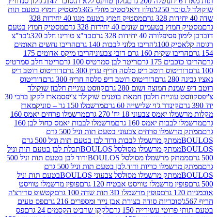
נוטלה 200 גרם
גולון טווינס ללא ת.סוכר 147ג'
גולון סנדוויץ'
250ג'
גולון דיאג'סטיב מוזלי 365ג'
מסטיק חמוץ בטעם תות
מסטיק חמוץ בטעם מנגו 40 יחידות 328
 בטעמים שונים 40 יחידות 328 גרם
מסטיק חמוץ בטעם
רה 40 יחידות 328 גרם
בד"צ טורינו חלב 320ג'
בד"צ
100ג'
הריבו בלוני לבבות 140 גרם
הריבו נחשים תאומים
שקית 160 גרם דובי צבעוני
הריבו מיקס אדומים 175
ים 175 גרם
ריטר לבן סמרטיס 100 גרם
ריטר חלב סמרטיס
יטוס רוטב דיפ סלסה חריף עדין 300 גרם
דוריטוס רוטב דיפ
ם
דוריטוס רוטב דיפ סלסה חריף 300 גרם
דוריטוס
ת חמוצה ושום 280 גרם
קווסט עוגיית חלבון שוקולד
 עוגיית חלבון חמאת בוטנים שוקולד צ'יפס
מארז לקקן ברבי 30
קינדר ג'וי שלישייה 60 גרם
מרשמלו 150 גר – סוניק
מארז
מס צבעוני 18 יח' 270 גרם
מרשמלו פרחים יאמס 160
בבות יאמס 160 גרם
מרשמלו לבבות יאמס כחול לבן 160
ממתק מרשמלו פרחים צבעוני בטעם תות וניל 500 גרם
ממתק מרשמלו לבבות ורוד לבן בטעם תות וניל 500 גרם
ממתק מרשמלו מסולסל BOULOSתכלת לבן בטעם תות וניל
ממתק מרשמלו מסולסל BOULOSורוד לבן בטעם תות וניל 500
ממתק מרשמלו כריות ורוד,לבן בטעם תות וניל 500 גרם
ממתק מרשמלו מסולסל צבעוני BOULOSבטעם תות וניל
ין מרשמלו טוויסט אבטיח 120 גרם
פופין מרשמלו טוויסט
פופין מרשמלו 3D תות שדה 100 גרם
קטשופ סרירצ'ה
סוכריות סודה בצורת אבן נייר ומספרים 216 גרם
פס טעים
טי עשירייה 150 גרם
לקקן שרביט הקסמים 24 גרם
פס