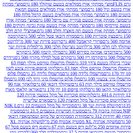
וצ'י ממתקי אורז ממולאים בטעם שוקולד 180 גרם
מוצ'י ממתק
180 גרם
מוצ'י ממתקי אורז ממולאים בטעם חמאת
מוצ'י ממתקי אורז ממולאים בטעם קרמל מלוח 180
תק אורז בטעם פנקייק עם מייפל 180 גרם
מוצ'י ממתק אורז
18 גרם
מוצ'י ממתק אורז בטעם עוגת גבינה ותותים 180
תק אורז בטעם תה מאצ'ה וחלב 180 גרם
אמיצ'לי קרם חלב
סוכריות 100 גרם
ממרח דובאי פטל חלבי 500 גרם
קרמבה
פרורי קראמבל 400 גרם
רוטב פירות יער 300 מ"ל
רוטב
 300 מ"ל
רוטב נוצ'יטלו חלבי 300 מ"ל
מלית פירות יער
דבן אמרנה בסירופ 300 גרם
מילוי קינמון 500 גרם
קרם
קרמו ריו 500 גרם
קרם פטל למילוי מקרון 500 ג'
סניידרס
טעם צ'דר 319 גרם
מלו מרשמלו טוויסט מילוי תפוח 63
לו טוויסט מילוי תפוז 63 גרם
לקקן פיןפופ-פירות צובע לשון
מרשמלו גלידה 100 גרם
מרשמלו גלידה 25 גרם
מלו פלוס
עוני 100 גרם
מלו פלוס מרשמלו מיני ורוד לבן 100 גרם
מלו
 מילוי תות 63 גרם
שוקולד דובאי 60 גרם
לואקר אגוז 90
ו 90 גרם
לקקן פיןפופ 10 יח' 170 גרם
אוראו קלאסי מארז
לוקיטוס סוכריות על מקל בטעמי פירות 120
סוכריות על מקל חמוצות 120 גרם
מארס שלישייה
פירות יער 38 גרם
סוכריה על מקל בטעמים 22 גרם
NIK L
מסטיק חמישיות בטעמים 21.5 גרם
מסטיק
מזוודת הממתקים של מקס וטסה
מאפין דובאי
יה XL מסטיק אבטיח 250 מ"ל
משקה אנרגיה XL
2 מ"ל
גם דיפ בטעם תות 67 גרם
גם דיפ בטעם פטל 67
ס ריינבואו פירות 37.5 גרם
טובלרון חלב 360ג'
לקריץ ונקו