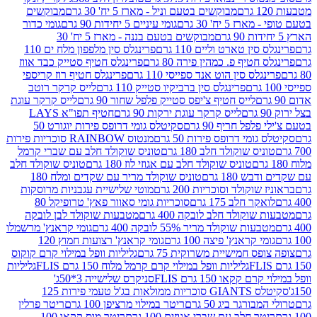
מבוקשים בטעם וניל - מארז 5 יח' 30 גרם
מבוקשים
5 יח' 30 גרם
גומי עיניים 5 יחידות 90 גרם
גומי כדור
מבוקשים בטעם בננה - מארז 5 יח' 30
ין טארט וליים 110 גרם
פרינגלס סין מלפפון מלח ים 110
חטיף פ. כמהין פירה 80 גרם
פרינגלס חטיף סטייק כבד אווז
לס סין הוט אנד ספייסי 110 גרם
פרינגלס חטיף רוז קריספי
פרינגלס סין ברביקיו סטייק 110 גרם
לייס קרקר רוטב
לייס חטיף צ'יפס סטייק פלפל שחור 90 גרם
לייס קרקר עוגת
לייס קרקר עוגת ירקות 90 גרם
חטיף תפו"א LAYS
פל חריף 90 גרם
סקיטלס גומי דרופס פירות יוגורט 50
ומי דרופס פירות 50 גרם
מנטוס RAINBOW סוכריות פירות
יס שוקולד חלב 180 גרם
טוניס שוקולד חלב עם שברי קרמל
טוניס שוקולד חלב עם אגוזי לוז 180 גרם
טוניס שוקולד חלב
 180 גרם
טוניס שוקולד מריר עם שקדים ומלח 180
וקולד וסוכריות 200 גרם
מוטי שלישיית עגבניות מרוסקות
ר חלב 175 גרם
סוכריות גומי סאוור פאץ' טרופיקל 80
וקולד חלב לובקה 400 גרם
מטבעות שוקולד לבן לובקה
ות שוקולד מריר 55% לובקה 400 גרם
גומי קראנץ' מרשמלו
י קראנץ' פיצה 100 גרם
גומי קראנץ' רצועות חמוץ 120
ס חמישיית משרוקית 75 גרם
גליליות וופל במילוי קרם קוקוס
גליליות וופל במילוי קרם קרמל מלוח 150 גרם FLIS
גליליות
קקאו 150 גרם FLIS
סניקרס שלישייה 3*50ג'
סקיטלס GIANTS סוכריות ממולאות בג'ל טעמי פירות 125
ורגר ביג 50 גרם
ריטר במילוי מרציפן 100 גרם
ריטר פרלין
ר חלב עם שברי אגוזים 100 גרם
ריטר מוס קקאו 100