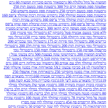
 גולגולת 90 גרם
סאוור מדנס סוכריות חמוצות 60 גרם
 מצופה קרם וניל 300 גרם
עוגת ספוג בטעם תות 250
 בטעם דובדבן 250 גרם
עוגת ספוג בטעם מישמש 250
ג בטעם שוקולד 250 גרם
קינג עוגיות רכות שוקולד צ'יפס 160
יות רכות שוקולד מריר צ'יפס 160 גרם
קינג עוגיות רכות
'יפס 160 גרם
קינג עוגיות רכות שיבולת תפוז שוקו צ'יפס
ה ספוג מצופה קרם קקאו 300 גרם
אורביט רפרשרס מסטיק
עם אבטיח פטל בקבוקון 67 גרם
טרולי גומי פינגווין 150
י שיני דרקולה 150 גרם
טרולי סופר בריין 150ג'
טרולי גומי
טרולי גומי פירות ים 175 גרם
טרולי גומי עכברים 200
י נשיקות תות 200 גרם
טרולי גומי פרות חלב 200 גרם
טרולי
150 גרם
טרולי מרשמלו תפוח 150 גרם
טרולי גומי
200 גרם
קישוטי עוגה בצנצנת 500 גרם צבעוני עגול /
טב ברבקיו טריאקי מתוק 510 מ"ל
בר שוקולד באונטי 57
ולד חלב עם אגוזים 90 גרם
שוק' טב מילקה דיים 100 גרם
יבון צבעוני 5X2 סמ
ארוחת אורז בסגנון איטלקי 250
ז בסגנון מקסיקני 250 גרם
ארוחת אורז אושפלו 250
ז מג'דרה 250 גרם
הריבו אבטיח 160ג'
היידי מוצארט תפוז
וצארט נוגט ליצ'י 119ג'
גונץ סוכריית מקל סבא קשת 144
ת קטנות בשקית 100 גרם
גונץ אנשי שלג משוקולד במילוי
85 גרם
גונץ אנשי שלג משוקולד במילוי קרם חלב ברשת
 סנטה משוקולד במילוי קרם חלב ברשת 85 גרם
גונץ שוקולד
שישיה 78 גרם
גונץ שוקולד חלב סנטה 100 גרם
גונץ עוגיות
גונץ שוקולד לוח שנה מפרץ
גרם
גונץ שוקולד לוח שנה קריסמיס 50 גרם
גונץ מיקס