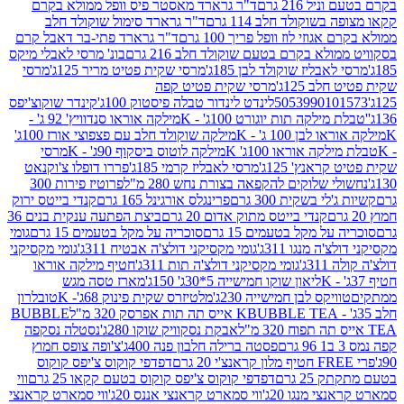
 216 גרם
ד"ר גרארד מאסטר פיס וופל ממולא בקרם
שוקולד חלב 114 גרם
ד"ר גרארד סימול שוקולד חלב
וזי לוז וופל פריך 100 גרם
ד"ר גרארד פתי-בר דאבל קרם
לא בקרם בטעם שוקולד חלב 216 גרם
בונ' מרסי לאבלי מיקס
בליז שוקולד לבן 185ג'
מרסי שקית פטיט מריר 125ג'
מרסי
ב 125ג'
מרסי שקית פטיט קפה
505399010
לינדט לינדור טבלה פיסטוק 100ג'
קינדר שוקוצ'יפס
ילקה תות יוגורט 100ג' - K
מילקה אוראו סנדוויץ' 92 ג' -
בן 100 ג' - K
מילקה שוקולד חלב עם פצפוצי אורז 100ג'
ה אוראו 100ג' K
מילקה לוטוס ביסקוף 90ג' - K
מרסי
אנץ' 125ג'
מרסי לאבליז קרמי 185ג'
פררו דופלו צ'וקנאט
 שלוקים להקפאה בצורת נחש 280 מ"ל
פרוטיז פירות 300
י בשקית 300 גרם
פרינגלס אורגינל 165 גרם
קנדי בייטס ירוק
קנדי בייטס מתוק אדום 20 גרם
ביצת הפתעה ענקית בנים 36
ל מקל בטעמים 15 גרם
סוכריה על מקל בטעמים 15 גרם
גומי
 מנגו 311ג'
גומי מקסיקני דולצ'ה אבטיח 311ג'
גומי מקסיקני
ג'
גומי מקסיקני דולצ'ה תות 311ג'
חטיף מילקה אוראו
ליאון שוקו חמישייה 5*30ג' 150ג'
מארז טסה מגש
יקס לבן חמישייה 230ג'
מלטיזרס שקית פינוק 68ג'- K
טובלרון
BUBBLE TEA אייס תה תות אפרסק 320 מ"ל
BUBBLE
אבקת נסקוויק שוקו 280ג'
נסטלה נסקפה
פסטה ברילה חלבון פנה 400ג'
צ'ופה צופס חמוץ
דפדפי קוקוס צ'יפס קוקוס
2 גרם
דפדפי קוקוס צ'יפס קוקוס בטעם קקאו 25 גרם
ווי
 מנגו 20ג'
ווי סמארט קראנצי אננס 20ג'
ווי סמארט קראנצי