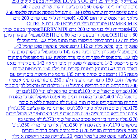
2 גרם I LOVE YOU
סוכריות בטעם קוקוס 250
ינגר קוקוס 250 גרם
צ'יפס ירקות שורש בטטה 40ג
רקות שורש סלק 40ג' -אורגני
הל משקה אנרגיה קלאסי 250
 שוקו חום 200ג'- K
סוכריות ג'ילי בוני פרוט 200 גרם
SUM
סוכריות ג'ילי בוני פרוט 200 גרם CITRUS
ילי בוני פרוט 200 גרם BERRY MIX
פופקורן בטעם שוקו
פופקורן בטעם קרמל 60 גרם OISHI
פופפולי פופקורן מוכן
פופפולי פופקורן מוכן מתוק מלוח 142 גרם
פופפולי
פלפל מלח ים 142 גרם
פופפולי פופקורן מוכן קרמל 142
ופקורן מוכן גבינה נאצו 142 גרם
פופפולי פופקורן מוכן צדר
פופפולי פופקורן מוכן צדר חלפיניו 142 גרם
פופפולי פופקורן
גרם
פופפולי פופקורן מוכן חמאה 142 גרם
קינדר בואנו
ם
גונץ בוטנים קלויים עם מלח 150 גר'
מנטוס שקית
מנטוס שקית פירות 135 גרם
מארז מקלות ביסקוויט עם
גרם
זריפה גרעיני דלעת 250 גרם
זריפה גרעיני אבטיח
ט רוטב ברביקיו אורגינל 510 מ"ל
פבורס טראפל לבן פיסטוק
טראפל שוקו 100ג'
פבורס טראפל לבן וניל 100ג'
פבורס
ג'
אנרג'י מאגדת דגנים טראפלס ושוקולד
אנרג'י מאגדת
ר
נסקוויק אבקת תות 350ג'
גולון טוסטדה ללא ת.סוכר
וסטדה ללא סוכר 350ג'
גולון אורגני ביו שוקוצ'יפס 150ג'
גולון
אג'סטיב צ'יה 270ג'
גולון אורגני ביו דיאג'סטיב ש.שועל פירות
אורגני ביו דיאג'סטיב ש.שועל שוקו 270ג'
גולון אורגני ביו
גולון מגה סנדוויץ' 250ג'
גולון אורגני ביו מריה 350ג'
סוכ'
ברים מוזרים 120ג'
סוכ' צ'ופה צ'ופס דברים מוזרים
צופס סוכ על מקל חמוץ 120ג'
ברילה פסטו ריקוטה א.מלך