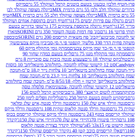
בון טבעוני בטעם בוטנים קרמל ושוקולד 55 גרם
מיקס
 ולבן 55 גרם כרמית MIX
בייגלה מצופה שוקולד לבן
בייגלה מצופה שוקולד חלב 55 גרם כרמית MIX
חטיף
עם פירות יבשים 175גר'
חטיף דגנים בתוספת אגוזים ושוקולד
חטיף גרונלה בתוספת צימוקים 175 גר'
טופי כדורים בטעם
ם
בונ' פח דמות סנטה השומר 350 גרם SORINI
מארז
ביבונצ'יק
בונ' פח משאית קריסמס 200 גרם SORINI
בובספוג
 330 מל
שק' קונפטי פי.וי.סי-סביביון מיקס צבעים
שק'
וי.סי-כד שמן מיקס צבעים
ממתק גומי מתקלף מיקס 60
י מתקלף מנגו 75 גרם
לייס בטעם כמהין שחור 90
קולד 18 גרם
צעצוע סנטה בובות עם סוכריות 8 גרם
1 קישוטי שולחן לחנוכה -כחול/זהב מיטאלי
חב' 10 כוסות
 שמח כחול/זהב מיטאלי
חב' 10 צלחות נייר ק.18 ס"מ-חנוכה
הב מיטאלי
חב' 10 צלחות נייר ק.23 ס"מ-חנוכה שמח
יטאלי
קפ' קרטון + חלון- 8/51/18 ס"מ -חנוכה שמח כחול/זהב
עוני
מארז סלסלה טסה
לוטוס קראנצ'י 380 גרם
ביסקויט קרמל לוטוס 156
לוטוס בטעם קרמל 250 גרם
גליליות וופלים לימון 250
ד איש שלג 150 גרם
סנטה וורלד סנטה,איש שלג ומלאך
סנטה וורלד סנטה קלאוס שקית 108 גרם
סנטה וורלד מיקס
 במגף 243 גרם
סנטה וורלד מיקס שוקולד קריסמס בכוס
י פינגווין 70ג'
היידי איש שלג 70ג'
היידי איש שלג 150ג'
קינדר
3xג' 45ג'
שוקולד קינדר בצורת סנטה קלאוס
קריסמיס כוכב קטן 40 ג
קינדר קריסמס שוקולד 150ג'
קינדר
בנים 75ג'
פררו קריסמס רושר כוכב 37.5 ג'
דופלו קריסמיס