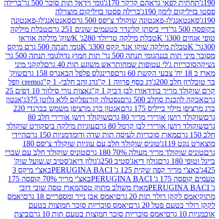
לפאי גראהם קרקר 170ג'
גומי וידאל תות סוכר 500 גר'
ברילה
לימון 190ג'
ברילה פסטו בזיליקום מוצרלה
ג'לו-פאנטונה שוקולד צ'יפס 500 גרם
סאנטאנג'לו-פאנטונה
דיי ביסתן קלינדר בטעמים שונים 251 גרם
טבלת מילקה
K
טבלת מילקה טריולד 280ג' K
שוק' מילקה אוראו
לת מילקה שוקו אנד קקס 300ג' K
גומי תנתה 500 גרם מיקס
 תות בננה
גומי תנתה 500 גר' תות חמוץ גדול
גומי תנתה 500 גר'
יות ג'לי עטופות שמחות
ראש משוגע תות 40 גרם
לקקני מיני
פרינגלס פלפל הבאנרס 158 גרם
שוק'
 200ג'
דג כסף פרווה 1 ק"ג
דג זהב חלבי- 1 ק"ג
cremo וופל
 מריר בודד
אורז לבן דביק 1 ק"ג
אצות נורי סילוור 10 דפים 25
נת סחלב 500 גרם
נסטלה קורנפלקס ללא גלוטן 375ג'
אנטון
וי בייליס 175 גרם
אנטון ברג מרציפן משמש בברנדי 220
שן אורירי מריר 80 גרם
שוקולד רושן אורירי חלב 80
ושן אורירי לבן קרמל 80 גרם
עוגיות מילקה ביסקוויט שוקולד
מארז סוכריות לעיסה תות שדה ודומדמניות 150 גרם
היידי
1ג'
טוניס שוקולד חלב עם עוגיות שוקולד צ'יפס 180
לד מריר מעולה 70% 180 גרם
טוניס שוקולד חלב עם שברי
גולון דיאג'סטיב 250ג'
גולון דיאג'סטיב ש.שועל שוק'
 קפה שקית 125 ג' PERUGINA BACI
באצ'י מיקס 3
PERUGINA
באצ'י מריר 70% קופסה 175
מארז משולב מתוק טסה
מארז טסה שובי דובי
קן רולר תות 20 גרם
יאמס אבן נייר ומספריים 18 גרם
יאמס
עם פטל 20 גרם
יאמס סוכריות סוכר חמוצות בטעם
יאמס סוכריות סוכר חמוצות בטעם תות 10 גרם
ביצת