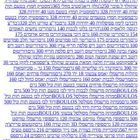
נוטלה 200 גרם
גולון טווינס ללא ת.סוכר 147ג'
גולון סנדוויץ'
250ג'
גולון דיאג'סטיב מוזלי 365ג'
מסטיק חמוץ בטעם תות
מסטיק חמוץ בטעם מנגו 40 יחידות 328
 בטעמים שונים 40 יחידות 328 גרם
מסטיק חמוץ בטעם
רה 40 יחידות 328 גרם
בד"צ טורינו חלב 320ג'
בד"צ
100ג'
הריבו בלוני לבבות 140 גרם
הריבו נחשים תאומים
שקית 160 גרם דובי צבעוני
הריבו מיקס אדומים 175
ים 175 גרם
ריטר לבן סמרטיס 100 גרם
ריטר חלב סמרטיס
יטוס רוטב דיפ סלסה חריף עדין 300 גרם
דוריטוס רוטב דיפ
ם
דוריטוס רוטב דיפ סלסה חריף 300 גרם
דוריטוס
ת חמוצה ושום 280 גרם
קווסט עוגיית חלבון שוקולד
 עוגיית חלבון חמאת בוטנים שוקולד צ'יפס
מארז לקקן ברבי 30
קינדר ג'וי שלישייה 60 גרם
מרשמלו 150 גר – סוניק
מארז
מס צבעוני 18 יח' 270 גרם
מרשמלו פרחים יאמס 160
בבות יאמס 160 גרם
מרשמלו לבבות יאמס כחול לבן 160
ממתק מרשמלו פרחים צבעוני בטעם תות וניל 500 גרם
ממתק מרשמלו לבבות ורוד לבן בטעם תות וניל 500 גרם
ממתק מרשמלו מסולסל BOULOSתכלת לבן בטעם תות וניל
ממתק מרשמלו מסולסל BOULOSורוד לבן בטעם תות וניל 500
ממתק מרשמלו כריות ורוד,לבן בטעם תות וניל 500 גרם
ממתק מרשמלו מסולסל צבעוני BOULOSבטעם תות וניל
ין מרשמלו טוויסט אבטיח 120 גרם
פופין מרשמלו טוויסט
פופין מרשמלו 3D תות שדה 100 גרם
קטשופ סרירצ'ה
סוכריות סודה בצורת אבן נייר ומספרים 216 גרם
פס טעים
טי עשירייה 150 גרם
לקקן שרביט הקסמים 24 גרם
פס