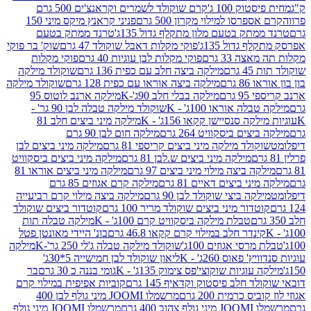
ק 100 ג'
קרם שוקולד לשמרים וקראנצ'ים 500 גרם
רסו למילוי מקרון 500 גרם
פניני קראנץ מיקס מיני 150
תק בטעם מלון מתקלף גדול 135ג'
טרנד ממתק בטעם
גדול 135ג'
פוקי מקלות דאבל שוקולד 47 גרם
שוק' בר פוקי
 33 גרם
פוקי מקלות לבן עוגיות 40 גרם
פוקי מקלות
רם
מילקה ביצה חלב עם כפית 136 גרם
שוקולד מילקה
 גרם
מילקה ביצה אוראו עם כפית 128 גרם
שוקולד מילקה
גרם
מילקה בבלי חלב 90ג'-K
מילקה ארנב לוטוס 95
ה אוראו 100ג' - K
שוקולד מילקה טבלה לבן 90 גר' -
ה סנסיישן קקאו 156ג' - K
מילקה מיני ביצים חלב 81
ים ביסקוויט 264 גרם
מילקה חום לבן 90 גרם
ולד מילקה מיני ביצים קריספי 81 גרם
מילקה מיני ביצים לבן
מילקה מיני ביצים ש.לבן 81 גרם
מילקה מיני ביצים ביסקוויט
 ביצה מילוי מיני ביצים 97 גרם
מילקה מיני ביצים אוראו 81
י ביצים דאיים 81 גרם
מילקה קרם אגוזים 85 גרם
קה ביצי שוקולד לבן 90 גרם
מילקה ביצה מילוי קרם רביעייה
דור מיני ביצים שוקולד מריר 100 גרם
קוטדור ביצים שוקולד
טבלת מילקה ביסקוויט קרם 100ג' - K
מילקה טבלה תות
נדר חלב במילוי קרם קקאו 46.8 גרם
בונ' היידי מאונטן פטל
סי אגוזים 100ג'
שוקולד מילקה טבלה ג'לי 250 גר'-K
מילקה
פאוס 260ג' - K
ליאון שוקולד לבן חמישייה 5*30ג'
וגיות שוקוצי'פס צימוק 135ג' - K
גומי בננה כ 30 גרם
בר
 חלב פיסטוק וקדאיף 145 גרם
קוביות אפיפית במילוי קרם
 כרמית 200 גרם
מרשמלו JOOMI מיני גולף לבן 400
400 גרם
מרשמלו JOOMI מיני גולף