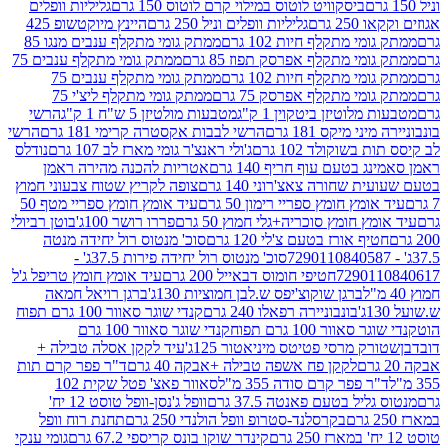
ביסקוויט לוטוס במילוי קרם לוטוס 150 גרם
גליליות וופלים
 גרם
גליליות וופלים וניל 250 גרם
היינץ מיוקטשופ 425
י מתקלף חיות 102 גרם
ממתק גומי מתקלף ענבים מנגו 85
י מתקלף אפרסק תפוז 85 גרם
ממתק גומי מתקלף ענבים 75
י מתקלף חיות 102 גרם
ממתק גומי מתקלף ענבים 75
י מתקלף אפרסק 75 גרם
ממתק גומי מתקלף ליצ'י 75
לוטיזן ביטקוין 1 ק"ג
מטבעות מולטיזן 5 ש"ח 1 ק"ג
הרשי
 מיקס 181 גרם
הרשי לבבות אקסטרה קרימי 181 גרם
הרשי
שוקולד 102 גרם
ג'ולי ראנצ'ר גומי מארז לב 107 גרם
נודלס
בטעם עוף חריף 140 גרם
אטריות להכנה מהירה ראמן
שחורה צאצ'רוני 140 גרם
צופה לקריץ שטוח צבעוני חמוץ
מץ חומץ ספריי רימון 50 גרם
עיד אומץ חומץ ספריי מטף 50
 חומץ סוכריה+גלי חמוץ 50 גרם
פררו רושר 100ג'
בוטן רביולי
ף אורז בטעם צ'לי 120 גרם
סוכ' מנטוס רול יחידה מנטה
סוכ' מנטוס רול יחידה פירות 37.5ג' -
72901
חטיפי חומוס דבאייל 200 גרם
עיד אומץ חומץ טריפל ג'ל
ברגן שוקוצ'יפס ש.לבן חמוציות 130ג'
ברגן רויאל חמאה
בונבוניירה רפאלו 240 גרם
קנדי שוגר סאוור 100 גרם תפוח
וור 100 גרם תפוח
קנדי שוגר סאוור 100 גרם
 מרסי פטיטס מיניאטור 125ג'
עיד לקקן אסלה טבילה +
לקקן פח אשפה טבילה +אבקה 40 גרם
ד"ר פפר קרם תות
 פפר קרם סודה 355 מ"ל
סאוור פאצ' פטל שקית 102
יל בטעם פאנטה 37.5 גרם
וופל ג'נסן-וופל טוסט 12 יח'
בקרסלנד-סטרופ וופל הולנדי 250 גרם
תחנת רוח וופל
קינדר שוקו בונס קריספי 67.2 גרם
גומי ענקי