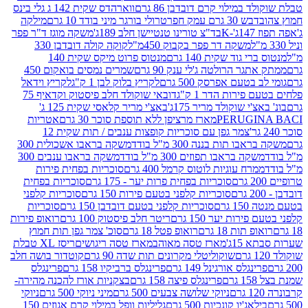
במילוי קרם דובדבן 86 גרם
ווארהדס שקית 142 ג גלי בינס
בש 30 גרם עמק חפר
טרולי בורגר מיני בודד 10 גרם
מילקה
K
בד"צ טורינו טנטיישן חלב 189ג'
משקה מוגז ד"ר פפר
משקה דר פפר בקבוק 450מ"ל
קוקה קולה דובדבן 330
 גוד שקית 140 גרם
מנטוס פרוט מיקס שקית 140
ר הרולטה ג'לי ענק 90 גרם
שמרים נמסים בואקום 450
בטעם אפרסק 500 גרם
לקריץ בלוק לבן 1 ק"ג
לקריץ וידאל
ירות הדר 1 ק"ג
דובאי שוקולד חלב פיסטוק וקדאיף 75
י שוקולד מריר 175ג'
באצ'י מריר קלאסי שקית 125 ג'
PERUGI
מארז מרציפן ללא תוספת סוכר 30 גרם
אטריות
צמר גפן עם סוכריות קופצות ענבים / תות שקית 12
 תות בננה 300 מ"ל בודד
משקה בראבו אשכולית 300
ה בראבו תפוזים 300 מ"ל בודד
משקה בראבו ענבים 300
רח עוגיות לוטוס קרמל 400 גרם
סוכריות בפחית פירות
סוכריות בפחית פרות יער - 175 גרם
סוכריות בפחית
סוכריות קלפני בטעם פירות 150 גרם
סוכריות קלפני
גרם
סוכריות קלפני בטעם דובדבן 150 גרם
סוכריות
רות יער 150 גרם
ריטר חלב פיסטוק 100 גרם
רואופ פירות
תות 18 גרם
רואופ פטל 18 גרם
סוכ' צמר גפן תות חמוץ
1ג'
מארז טסה מאוהב
מארז טסה ריגושים
ריסז XL טבלת
שוקוליטלי מקרונים תות שדה 90 גרם
קוטדור בושה חלב
גלס אורגינל 149 גרם
פרינגלס ברביקיו 158 גרם
פרינגלס
פרינגלס פיצה 158 גרם
בצקניות אורז להכנה מהירה-
ניוקי שלושה צבעים 500 גרם
מיני ניוקי 500 גרם
ניוקי
ג'יו קונכיות 500 גרם
גליליות וופל במילוי קרם אגוזים 150