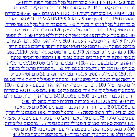
SKILLS DUO סוכריות על מקל בטעמי תפוח ותות 120
P ללא סוכר 60 גרם
סוכריות קשות 60 גרם
BAD
סוכריות קשות WINTER 150 גרם Share pack
סוכריות
סאוור מדנס
קל חמוצות בשקית 100 גרם
סוכריות על מקל בטעמי פירות
סוכריות קולה ולימון 120 גרם
דגני בוקר סיני מיניס
 אולטרה פאנטזי משקה אנרגיה ללא סוכר 500 מ"ל
מונסטר
ה ויולט משקה אנרגיה 500 מ"ל
קוואקר 500 גרם
חלב מרוכז
3 גרם
סנאפי חטיפי אפונה ירוקה פריכים בטעם חריף
 מרוכז וממותק 370 גרם
דוריטוס מקסיקן טאקו 110ג'
סנאפי
ירוקה פריכים בטעם טבעי 108 גרם
סנאפי חטיפי אפונה
בטעם גבינה 108 גרם
ממבה ביץ' בייטס 160ג'
ממבה מג'יק
ממרח מרשמלו בטעם וניל 150 גרם
ממרח מרשמלו בטעם
מילקה נוסיני 31.5 גרם
מילקה וופליני 31 גרם
חטיף סטייל
בטעם עוף פיקנטי 100 גרם
חטיף סטייל קוריאה אורז בטעם
100 גרם
חטיף סטייל קוריאה אורז בטעם קארבונרה 100
יל קוריאה אורז בטעם פיקנטי 100 גרם
BOULOS סוכריות
אדום לבן 500 גרם
BOULOS סוכריות דחוסות לבבות לבן
BOULOS סוכריות דחוסות לבבות כחול לבן 500
 צבעונים 500 גרם
אל סאבור
וח רוטב סלסה 175 גרם
אל סאבור נאצ'ו בטעם צ'ילי חריף
175 גרם
אל סאבור נאצ'וס דיפ מלוח עם מטבל גוואקמולי
סאבור נאצ'וס דיפ צ'ילי ברוטב גבינה 175 גרם
סוכ' ג'לי פירות
סאבור נאצ'וס בטעם צ'ילי עם רוטב גבינה 175 גרם
חטיף
חטיף דובאי מריר 40 גרם
פילסברי ציפוי כחול 442