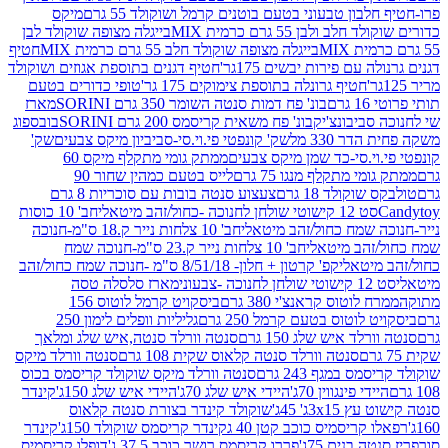
בון טבעוני בטעם בוטנים קרמל ושוקולד 55 גרם
מיקס
 ולבן 55 גרם כרמית MIX
בייגלה מצופה שוקולד לבן
בייגלה מצופה שוקולד חלב 55 גרם כרמית MIX
חטיף
עם פירות יבשים 175גר'
חטיף דגנים בתוספת אגוזים ושוקולד
חטיף גרונלה בתוספת צימוקים 175 גר'
טופי כדורים בטעם
ם
בונ' פח דמות סנטה השומר 350 גרם SORINI
מארז
ביבונצ'יק
בונ' פח משאית קריסמס 200 גרם SORINI
בובספוג
 330 מל
שק' קונפטי פי.וי.סי-סביביון מיקס צבעים
שק'
וי.סי-כד שמן מיקס צבעים
ממתק גומי מתקלף מיקס 60
י מתקלף מנגו 75 גרם
לייס בטעם כמהין שחור 90
קולד 18 גרם
צעצוע סנטה בובות עם סוכריות 8 גרם
1 קישוטי שולחן לחנוכה -כחול/זהב מיטאלי
חב' 10 כוסות
 שמח כחול/זהב מיטאלי
חב' 10 צלחות נייר ק.18 ס"מ-חנוכה
הב מיטאלי
חב' 10 צלחות נייר ק.23 ס"מ-חנוכה שמח
יטאלי
קפ' קרטון + חלון- 8/51/18 ס"מ -חנוכה שמח כחול/זהב
עוני
מארז סלסלה טסה
לוטוס קראנצ'י 380 גרם
ביסקויט קרמל לוטוס 156
לוטוס בטעם קרמל 250 גרם
גליליות וופלים לימון 250
ד איש שלג 150 גרם
סנטה וורלד סנטה,איש שלג ומלאך
סנטה וורלד סנטה קלאוס שקית 108 גרם
סנטה וורלד מיקס
 במגף 243 גרם
סנטה וורלד מיקס שוקולד קריסמס בכוס
י פינגווין 70ג'
היידי איש שלג 70ג'
היידי איש שלג 150ג'
קינדר
3xג' 45ג'
שוקולד קינדר בצורת סנטה קלאוס
קריסמיס כוכב קטן 40 ג
קינדר קריסמס שוקולד 150ג'
קינדר
בנים 75ג'
פררו קריסמס רושר כוכב 37.5 ג'
דופלו קריסמיס