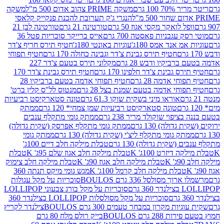
 100 גרם
משקה PRIME צהוב אדום 500 מ"ל
משקה
הנגרי ג'ק תערובת להכנת פנקייק קלאסי
ל לואקר מקסי אגוז 50 גרם
טורטינה 21 גרם
טורטינה לבן 21
 עגבניות פאסטה 700 גרם
אייס ברייקר סוכריות פטל 36
מ אנד אמס 180ג'
עוגיות באונטי 180ג'
חטיף תירס חריף צ'דר
חטיף תירס גבינת צ'דר וגבינה כחולה 170 גרם
חטיף תפוחי
ביקיו ודבש 28 גרם
מקלוני תירס בטעם צ'דר 227
 גבינת צ'דר חלפינו 170 גרם
חטיף תירס גבינת צ'דר 170
חי אדמה 28 גרם
חטיף תפוחי אדמה בטעם ברביקיו 28
וחי אדמה בטעם שמנת בצל 28 גרם
מנטוס לל"ס קלין ברט'
אוראו מיני בשקית שוקו 61.3 גרם
טונה סטארקיסט רביעיות
טונה סטארקיסט רביעיות שמן צמחי* 120 גרם
ממתק
יפוי שוקולד מריר 238 גרם
ממתק גומי מתקלף ענבים
דולה) 130 גרם
ממתק גומי מתקלף אפרסק (שקית גדולה)
ק גומי מתקלף ליצ'י (שקית גדולה) 130 גרם
ממתק גומי
(שקית גדולה) 130 גרם
טבלת מילקה חלב דיים 100ג'
דיזרט 100ג' K
טבלת מילקה חלב אגוז שלם 95ג' K
טבלת
K
טבלת מילקה חלב אגוז 90ג' K
טבלת מילקה חלב צימוק
טבלת מילקה חלב קרמל 100ג' K
מגש גומי מיקס תנתה 360
 מסולסל 336 גרם BOULOS
סוכריות על מקל עגולות
 גרם
סוכריות על מקל בורג צבעוני LOLLIPOP
סוכריות על מקל מסולסלות LOLLIPOP בצילנדר 360
ות מקרון במבחר טעמים 300 גרם BOULOS
צילנדר לקריץ
28 גרם BOULOS
בייק רולס מלח 80 גרם