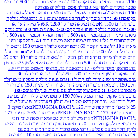
לפאי גראהם קרקר 170ג'
גומי וידאל תות סוכר 500 גר'
ברילה
לימון 190ג'
ברילה פסטו בזיליקום מוצרלה
ג'לו-פאנטונה שוקולד צ'יפס 500 גרם
סאנטאנג'לו-פאנטונה
דיי ביסתן קלינדר בטעמים שונים 251 גרם
טבלת מילקה
K
טבלת מילקה טריולד 280ג' K
שוק' מילקה אוראו
לת מילקה שוקו אנד קקס 300ג' K
גומי תנתה 500 גרם מיקס
 תות בננה
גומי תנתה 500 גר' תות חמוץ גדול
גומי תנתה 500 גר'
יות ג'לי עטופות שמחות
ראש משוגע תות 40 גרם
לקקני מיני
פרינגלס פלפל הבאנרס 158 גרם
שוק'
 200ג'
דג כסף פרווה 1 ק"ג
דג זהב חלבי- 1 ק"ג
cremo וופל
 מריר בודד
אורז לבן דביק 1 ק"ג
אצות נורי סילוור 10 דפים 25
נת סחלב 500 גרם
נסטלה קורנפלקס ללא גלוטן 375ג'
אנטון
וי בייליס 175 גרם
אנטון ברג מרציפן משמש בברנדי 220
שן אורירי מריר 80 גרם
שוקולד רושן אורירי חלב 80
ושן אורירי לבן קרמל 80 גרם
עוגיות מילקה ביסקוויט שוקולד
מארז סוכריות לעיסה תות שדה ודומדמניות 150 גרם
היידי
1ג'
טוניס שוקולד חלב עם עוגיות שוקולד צ'יפס 180
לד מריר מעולה 70% 180 גרם
טוניס שוקולד חלב עם שברי
גולון דיאג'סטיב 250ג'
גולון דיאג'סטיב ש.שועל שוק'
 קפה שקית 125 ג' PERUGINA BACI
באצ'י מיקס 3
PERUGINA
באצ'י מריר 70% קופסה 175
מארז משולב מתוק טסה
מארז טסה שובי דובי
קן רולר תות 20 גרם
יאמס אבן נייר ומספריים 18 גרם
יאמס
עם פטל 20 גרם
יאמס סוכריות סוכר חמוצות בטעם
יאמס סוכריות סוכר חמוצות בטעם תות 10 גרם
ביצת