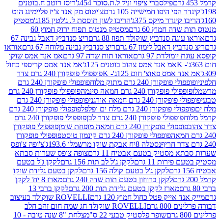
פילסברי ציפוי וניל ל.ת.סוכר 454ג'
ריסז רוטב ח.בוטנים
פי היפו חמישייה 105 גרם
צ'יטוס מק אנד צ'יז פליימינג הוט
ינדר מיקס 375ג'
הריבו לשון תוססת ל. ג'לטין 185ג'
מסטיק
ה חמוץ 60 גרם
מסטיק מנטוס תפוח ירוק חמוץ 60
גה סנדביץ שוקולד תפוז 88 גרם
ריצ סנדביץ דאבל גבינה 67
ץ דאבל לימון 67 גרם
ריצ סנדביץ גבינה מלוחה 67 גרם
אוראו
מולדת 97 גרם
אוראו תות שדה 97 גרם
אמ אנד אמס שוקו
אמ אנד אמס צהוב בוטנים 125ג'
אמ אנד אמס קריספי כחול
אמס פאוצ' חום 125ג'- K
פופפולי פופקורן 240 גרם צדר
פופקורן 240 גרם מתוק מלוח
פופפולי פופקורן 240 גרם
י פופקורן 240 גרם חמאה סינמה
פופפולי פופקורן 240 גרם
רן 240 גרם חמאה אורגני
פופפולי פופקורן 240 גרם
פופקורן 240 גרם מלח ים ופלפל
פופפולי פופקורן 240 גרם
פופפולי פופקורן 240 גרם צדר לבן
פופפולי פופקורן 240 גרם
פולי פופקורן 240 גרם חמאה מופחת שומן
פופפולי פופקורן
פופפולי פופקורן 240 גרם קינמון טוסט
פופפולי פופקורן
נסטלה 8יח אבקת שוקו מרשמלו 193.6ג'
צ'ופה צ'ופס
 מסטיק בטעם אבטיח 11 גרם
צופה צופס שערות סבתא
ירות 11 גרם
לקקן ג'ל לב תות 156 גרם
לקקן ג'ל בטעם
לקקן ג'ל בטעם קולה 156 גרם
לקקן בטעם גלידת שוקו
לקקן ברווזון בטעם תות שדה 240 גרם
מארז 8 יח' לקקן
מארז לקקן בטעם גלידת תות 200 גרם
לקקן ברבי 13
 אייק פטל כחול חמוץ 120 גרם
ROVELLI שוקולד בעיצוב
80 גרם
ROVELLI שוקולד חג שמח חום זהב חלב
שופר פלסטיק טבעי 22 ס"מ
צלחת "8 שנה טובה - 10