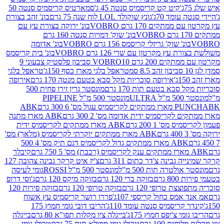
קיט קט קריסמיס סנטה 45 ג'
סמארטיס קריסמיס סנטה 50
עומד 70ג'
גונץ שוקולד LOL לוח שנה 75 גרם
בונ' זהב בצורת
תקים 170 גרם VOBRO
בונ' ירוקה בצורת עץ עם
בונ' שוק' דמויות סנטה 160 גרם
נ' שוק' גריזלי קריסמס 156 גרם VOBRO
בונ' אדומה
עץ מקרטון עם שרי 126 גרם VOBRO
בונ' בית קריסמס
 200 גרם VOBRO
10 סביבון פלסטיק צבעוני 9
טראפל בלגי מארז כסף 150ג'
טראפל בלגי
אירופה סוכריות מקל סבא בטעם מנטה 170 גרם
אירופה
סבא בטעם תות 170 גרם
מונסטר גרין זירו פחית 500
ULT
מונסטר 500 מ"ל PIPELINE
ABK
PU
לקריסמיס ידית אדומה מס' 2 300 גרם
ABK מארז מתנה
מס' 1 200 גרם
ABK מארז ממתקים לקריסמיס ידית
ABK מארז ממתקים יוקרתי לקריסמיס (מלאך) מס'
ABK מארז ממתקים גדול לקריסמיס דגם תיק מס' 4 500
קיבלר
גבינה צ'דר כתום 311 גרם
צ'יז איט קרקר גבינה צהובה 127
ולטרה תות 500 מ"ל
מונסטר 500 מ"ל ROSSI
גומי לעיסה
 גרם
בזוקה ברי 120 גרם
בזוקה מיקס 120 גרם
ג'וסי דרופ
ת טרופי 120 גרם
בזוקה טרופי 120 גרם
בזוקה פירות 120
מס כחול קריספי 107ג'
פררו רושר קריסמיס עץ אשוח
קריסמיס סנטה עומד 110ג'
הריבו דובי גומי חמוץ 175
י צ'יפס חמוץ 175ג'
בייגלה ציו מקלות תפו"א 80 גרם
בייגלה
ים 100 גרם
טרולי גומי ממולא תות 75 גרם
טרולי גומי