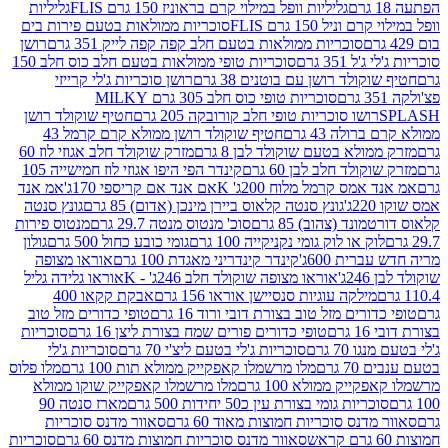
גליליות וופל במילוי קרם בראוניז 150 גרם FLIS
גליליות
יל 150 גרם FLIS
סוכריות ממולאות בטעם פירות בים
סוכריות ממולאות בטעם חלב קפה קפה לייק 351 גרם
רושן
351 גרם
סוכריות טופי ממולאות בטעם חלב כוס חלב 150
ולד רושן עם בוטנים 38 גרם
רושן סוכריות ג'לי קרייזי
סוכריות טופי כוס חלב 305 גרם MILKY
ושו סוכריות טופי חלב קורובקה 205 גרם
חטיף שוקולד רושן
לה 43 גרם
חטיף שוקולד רושן ממולא קרם קרמל 43
ולא בטעם שוקולד לבן 8 גרם
מזרק שוקולד חלב אגוזי לוז 60
לד חלב לבן 60 גרם
קינדר הפי היפו אגוזי לוז חמישייה 105
מס קרמל מלוח 200ג' K
אם אנד אם קריספי 170ג'
אמ אנד
גונץ סנטה קלאוס ביירן מינכן (אדום) 85 גרם
גונץ סנטה
ד (צהוב) 85 גרם
סוכ' מנטוס מנטה 29.7 גרם
מנטוס פירות
ק או לוק גומי נקניקייה 100 גרם
גומי כובע כחול 500 גרם
גולון
ית 600ג'
קינדר קינדריני מאגדת 100 גרם
אוראו מצופה
'
אוראו מצופה שוקולד חלב 246ג' - K
אוראו גלידה גליל
ילקה עוגיות סנסיישן אוראו 156 גרם
אבקת קקאו 400
רים מזל טוב בצורת דובי ורוד 16 גרם
טופי כדורים מזל טוב
ם
טופי כדורים פורים שמח בצורת ליצן 16 גרם
סוכריות
70 גרם
סוכריות ג'לי בטעם ליצ'י 70 גרם
סוכריות ג'לי
גרם
מלו מרשמלו קאפקייק ממולא תות 100 גרם
מלו פלוס
יק ממולא 100 גרם
מלו מרשמלו קאפקייק שוקו ממולא
יות גומי בצורת עין כ50 יחידות 500 גרם
מארז סנטה 90
נס סוכריות חמוצות מאוד 60 גרם
סאוור מדנס סוכריות
סאוור מדנס סוכריות חמוצות מדנס 60 גרם
סוכריות