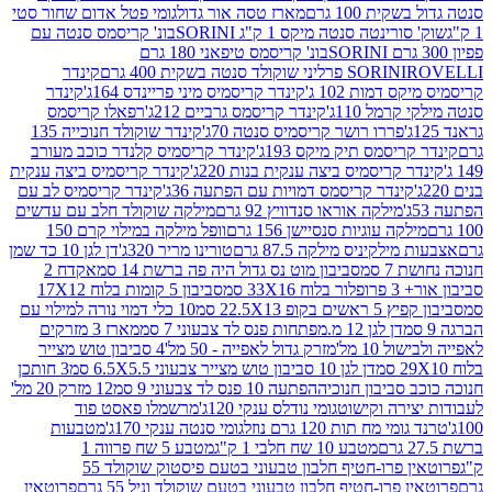
ת 100 גרם
מארז טסה אור גדול
גומי פטל אדום שחור סטי
רינטה סנטה מיקס 1 ק"ג SORINI
בונ' קריסמס סנטה עם
בונ' קריסמס טיפאני 180 גרם
גרם
SORINI
קינדר
דמות 102 ג'
קינדר קריסמיס מיני פריינדס 164ג'
קינדר
מל 110ג'
קינדר קריסמס גרביים 212ג'
רפאלו קריסמס
פררו רושר קריסמיס סנטה 70ג'
קינדר שוקולד חנוכייה 135
יסמס תיק מיקס 193ג'
קינדר קריסמיס קלנדר כוכב מעורב
 קריסמיס ביצה ענקית בנות 220ג'
קינדר קריסמיס ביצה ענקית
ינדר קריסמס דמויות עם הפתעה 36ג'
קינדר קריסמיס לב עם
מילקה אוראו סנדוויץ 92 גרם
מילקה שוקולד חלב עם עדשים
קה עוגיות סנסיישן 156 גרם
וופל מילקה במילוי קרם 150
לקיניס מילקה 87.5 גרם
טורינו מריר 320ג'
דן לגן 10 כד שמן
 סמ
סביבון מוט נס גדול היה פה ברשת 14 סמ
אקדח 2
33 סמ
סביבון 5 קומות בלוח 17X12
ופ 22.5X13 סמ
10 כלי דמוי נורה למילוי עם
דן לגן 12 מ.מפתחות פנס לד צבעוני 7 סמ
מארז 3 מזרקים
10 מל'
מזרק גדול לאפייה - 50 מל'
4 סביבון טוש מצייר
דן לגן 10 סביבון טוש מצייר צבעוני 6.5X5.5 סמ
3 חותכן
סביבון חנוכיה
הפתעה 10 פנס לד צבעוני 9 סמ
12 מזרק 20 מל'
ירה וקישוט
גומי נודלס ענקי 120ג'
מרשמלו פאסט פוד
 מח תות 120 גרם נוזל
גומי סנטה ענקי 170ג'
מטבעות
מטבע 10 שח חלבי 1 ק"ג
מטבע 5 שח פרווה 1
פרוטאין פרו-חטיף חלבון טבעוני בטעם פיסטוק שוקולד 55
פרו-חטיף חלבון טבעוני בטעם שוקולד וניל 55 גרם
פרוטאין