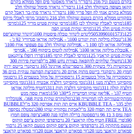
 216 גרם
ד"ר גרארד מאסטר פיס וופל ממולא בקרם
שוקולד חלב 114 גרם
ד"ר גרארד סימול שוקולד חלב
וזי לוז וופל פריך 100 גרם
ד"ר גרארד פתי-בר דאבל קרם
לא בקרם בטעם שוקולד חלב 216 גרם
בונ' מרסי לאבלי מיקס
בליז שוקולד לבן 185ג'
מרסי שקית פטיט מריר 125ג'
מרסי
ב 125ג'
מרסי שקית פטיט קפה
505399010
לינדט לינדור טבלה פיסטוק 100ג'
קינדר שוקוצ'יפס
ילקה תות יוגורט 100ג' - K
מילקה אוראו סנדוויץ' 92 ג' -
בן 100 ג' - K
מילקה שוקולד חלב עם פצפוצי אורז 100ג'
ה אוראו 100ג' K
מילקה לוטוס ביסקוף 90ג' - K
מרסי
אנץ' 125ג'
מרסי לאבליז קרמי 185ג'
פררו דופלו צ'וקנאט
 שלוקים להקפאה בצורת נחש 280 מ"ל
פרוטיז פירות 300
י בשקית 300 גרם
פרינגלס אורגינל 165 גרם
קנדי בייטס ירוק
קנדי בייטס מתוק אדום 20 גרם
ביצת הפתעה ענקית בנים 36
ל מקל בטעמים 15 גרם
סוכריה על מקל בטעמים 15 גרם
גומי
 מנגו 311ג'
גומי מקסיקני דולצ'ה אבטיח 311ג'
גומי מקסיקני
ג'
גומי מקסיקני דולצ'ה תות 311ג'
חטיף מילקה אוראו
ליאון שוקו חמישייה 5*30ג' 150ג'
מארז טסה מגש
יקס לבן חמישייה 230ג'
מלטיזרס שקית פינוק 68ג'- K
טובלרון
BUBBLE TEA אייס תה תות אפרסק 320 מ"ל
BUBBLE
אבקת נסקוויק שוקו 280ג'
נסטלה נסקפה
פסטה ברילה חלבון פנה 400ג'
צ'ופה צופס חמוץ
דפדפי קוקוס צ'יפס קוקוס
2 גרם
דפדפי קוקוס צ'יפס קוקוס בטעם קקאו 25 גרם
ווי
 מנגו 20ג'
ווי סמארט קראנצי אננס 20ג'
ווי סמארט קראנצי