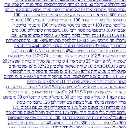
ד 60 גרם באריזה מהודרת
מארז טסה מנות קלאסי
מארז
מתמיד
מארז ים של מותגים
מארז סירת מתוקטסה
סילאן טבעי
מארז התיק המתוק של טסה
גומי בליסטר דובדבן 100
טר תות שדה 100 גרם
גומי בליסטר עכביש 100 גרם
גומי
 גרם
גומי בליסטר מילקשייק 100 גרם
גומי בליסטר
גומי בליסטר דובי 100 גרם
ממרח סיפקולוס 300 גרם
CHO
בונ' היידי בוקה דובאי 120ג'
למקה מרציפן 62% 200
54% 200 גרם
למקה מרציפן 38% 200 גרם
קונפיטורת
3 גרם
חמאת בוטנים סקיפי קלאסי 454 גרם
חמאת
עם שברי בוטנים 454 גרם
ממרח נוטלה 400 גרם
קינדר
10 גרם
מפת שולחן פורים כ 274*137 סמ ניילון
מארז
רים * 25 גרם
מארז 4 סוכריות על מקל וסוכריות קופצות 20
חב' 10 שקית נשיאה פלסטיק 22*32 ס"מ -מסכה-זהב
כה-זהב
שקית נייר לבקבוק
שקית נייר 30/23/10 ס"מ-פורים
-זהב מיטאלי
שקית נייר 38.5/31/11 ס"מ-פורים
זהב מיטאלי
קופ' קרטון חלון 18/15/8 ס"מ -פורים שמח-דגם
קית קרטון 24.5/19/8 ס"מ-פורים שמח-דגם בועות דקל
גומי
קליק מיני כדורים 30 גרם
קליק מיני קורנפלקס 30 גרם
הום
ייגלה עגול מצופה בשוקולד לבן 120 גרם
מארז טסה
'לי בטעם פטל 175 גרם
סוכריות ג'לי בטעם ענבים 175
ג'לי בטעם תות שדה 175 גרם
רוטב תיבול בטעם סריראצ'ה
ריות נודלס פתאי עבה/דק 200 גרם
רוטב טריאקי שומשום
ב טריאקי 300 מ"ל
רוטב סאטה 240 גרם
רוטב חמוץ מתוק
ב צ'ילי מתוק 300 מ"ל
HEART שוקולד לבבות צבע אדום