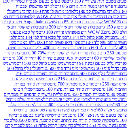
ת עשירייה 150 גרם
פס טעים בטעם אבטיח עשירייה 150
דפי מנטה תות אדום 0.6 גרם
לארבי מרשמלו אבטיח
מרשמלו לב 180ג'
לארבי מרשמלו פרח 180ג'
הריבו מרשמלו
הריבו מרשמלו אקזוטיק 175ג'
WOW Z קלסטרס פירות 85
 85 גרם
שוקולד Angel hair צמר גפן עם
טבלת שוקולד דובאי לבן 200 גרם
טבלת שוקולד דובאי
WOW Z רופ משפחתי פירות 100 גרם
מקל סבא צבעוני
 סבא כחול לבן 144 גרם
מקל סבא ורוד לבן 144 גרם
קלבי
ולד 40 גרם
גולון דיאג'סטיב תפוז 280ג'
גולון באטר פליי
ב 600 גרם
פולרטי חטיפי קרח 400 מ"ל ורוד
ממרח נוטלה
טבלת פררו רושר שוקולד מריר 70% 90 גרם
ביצת קינדר
60 גרם
מסטיק אגוגו בטעם פירות 40 יחידות 330 גרם
ריצ
טעם גבינה 91 גרם
מרשמלו כובע כחול לבן 500 גרם
מרשמלו
50 ג
מרשמלו מיני ורוד פיני 500 ג
מרשמלו גולף כחול 500
לף אדום 500 גרם
סוכריות סודה בצורת טטריס 216
סודה בצורת כלי עבודה 216 גרם
סוויטאנגו אבקה להכנת
סוויטאנגו ממתיק 700 גרם
סוכריות סודה בצורת
סוכריות סודה בצורת פיצה 180 גרם
מרשמלו חטיפי
ממרח תמרים 450 גרם קליית גת
שקית ההפתעות ממתקים
וני
טרנד לארבי מנגו וקשיו 28ג'
טרנד לארבי תות שלם מיובש
ד לארבי תות שלם מיובש שוקו 60ג'
טרנד לארבי תות שלם
6ג'
מארז ממתקים שקית הפתעה טסה
ג'מבו טורטילה
נת נאצ'ו 100 גרם
ג'מבו טורטילה צ'יפס בטעם ברביקיו
ית שימחת תורה בינונית
תערובת להכנת צ'ורוס 500ג'
פילסברי
 453 גרם
פילסברי ציפוי קרמל מלוח 453ג'
פילסברי קרם