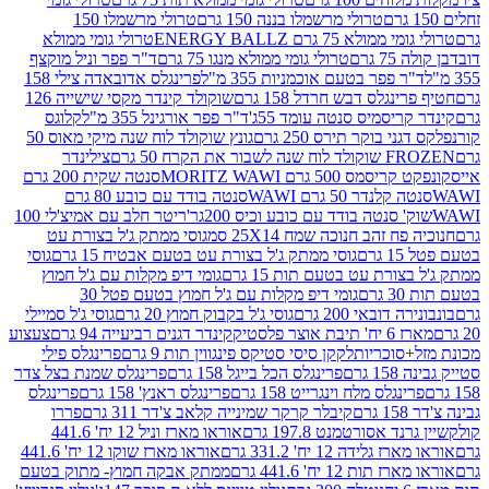
טרולי מרשמלו בננה 150 גרם
טרולי מרשמלו 150
לא 75 גרם ENERGY BALLZ
טרולי גומי ממולא
גרם
טרולי גומי ממולא מנגו 75 גרם
ד"ר פפר וניל מוקצף
 פפר בטעם אוכמניות 355 מ"ל
פרינגלס אדובאדה צילי 158
נגלס דבש חרדל 158 גרם
שוקולד קינדר מקסי שישייה 126
ריסמיס סנטה עומד 55ג'
ד"ר פפר אורגינל 355 מ"ל
קלוגס
 בוקר תירס 250 גרם
גונץ שוקולד לוח שנה מיקי מאוס 50
 את הקרח 50 גרם
צילינדר
50 גרם MORITZ WAWI
סנטה שקית 200 גרם
לנדר 50 גרם WAWI
סנטה בודד עם כובע 80 גרם
 סנטה בודד עם כובע וכיס 200גר'
ריטר חלב עם אמיצ'לי 100
 זהב חנוכה שמח 25X14 סמ
גוסי ממתק ג'ל בצורת עט
ם
גוסי ממתק ג'ל בצורת עט בטעם אבטיח 15 גרם
גוסי
ורת עט בטעם תות 15 גרם
גומי דיפ מקלות עם ג'ל חמוץ
ם
גומי דיפ מקלות עם ג'ל חמוץ בטעם פטל 30
דובאי 200 גרם
גוסי ג'ל בקבוק חמוץ 20 גרם
גוסי ג'ל סמיילי
וצר פלסטיק
קינדר דגנים רביעייה 94 גרם
צעצוע
סוכריות
לקקן סיסי סטיקס פינגווין תות 9 גרם
פרינגלס פילי
רם
פרינגלס הכל בייגל 158 גרם
פרינגלס שמנת בצל צדר
נגלס מלח וינגרייט 158 גרם
פרינגלס ראנץ' 158 גרם
פרינגלס
קיבלר קרקר שמינייה קלאב צ'דר 311 גרם
פררו
אסורטמנט 197.8 גרם
אוראו מארז וניל 12 יח' 441.6
ידה 12 יח' 331.2 גרם
אוראו מארז שוקו 12 יח' 441.6
ת 12 יח' 441.6 גרם
ממתק אבקה חמוץ- מתוק בטעם