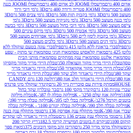
מרשמלו JOOMI לב אדום 400 גרם
מרשמלו JOOMI בננה
JOOM פטריה ורודה 400 גרם
3D גו'מי דובי ורוד
3D גו'מי בקבוק תות 500 גרם
3D גו'מי צבים 500 גרם
3D
 500 גרם
3D גו'מי נקניקיה מעוצב 500 גרם
3D גו'מי
גרם
3D גו'מי דובי כחול מעוצב 500 גרם
3D גו'מי כבשה
3D גו'מי אבטיח 500 גרם
3D גו'מי מיקס עיניים 500
3D גו'מי אפרוחים מעוצב 500
3D גו'מי כלבים מעוצב 500
ראוניז ללא גלוטן 415 גרם
פילסברי עוגה בטעם שוקולד ללא
מארז קלאסוש טסה
מארז חגיגי טסה
מארז שי מתוק - שפע
אלגנט טסה
מארז ענק ממתקים טסה
מארז מותגי הבית
ידי מריר מקור וונצואלה 50ג'
טבלת היידי מריר מקור מקסיקו
ידי מריר מקור אקוואדור 50ג'
טבלת היידי גראנדור מריר
לת היידי גראנדור חלב שקד 80ג'
טבלת היידי גראנדור מריר
ת היידי גראנדור חלב אגוז 80ג'
רולטה 120 גרם CANDY
תק פירות עם סוכריית נייר 20 גרם
קינדר שוקולד מיני פרנדס
רם
קינדר מקסי 100 גרם
בר טובלרון שקד כחול
וז שלם 250ג' - K
מילקה טבלה לו 87ג'-K
טבלת מילקה
2ג'-K
מילקה בבלי לבן 95ג'-K
מילקה טבלה מריר 90ג'-
חלב 90ג'-K
מילקה טבלה יוגורט 100ג' - K
מילקה טבלה
גומי מתקלף ענק אפרסק 136 גרם
גומי מתקלף ענק בננה
י מתקלף ענק ענבים 136 גרם
טבלת היידי גראנדור לבן שקדים
סניקרס ח.בוטנים חמישייה קרימי 182.5ג'
ריץ קרקר 200
סי מריר 250 גרם
הריבו זהב מקסי דובונים 375ג'
מארז ספר
ומי בליסטר תירס 100 גרם
פרח שוקולד 18 גרם באריזה