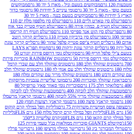
מבוקשים בטעם וניל - מארז 5 יח' 30 גרם
מבוקשים
5 יח' 30 גרם
גומי עיניים 5 יחידות 90 גרם
גומי כדור
מבוקשים בטעם בננה - מארז 5 יח' 30
ין טארט וליים 110 גרם
פרינגלס סין מלפפון מלח ים 110
חטיף פ. כמהין פירה 80 גרם
פרינגלס חטיף סטייק כבד אווז
לס סין הוט אנד ספייסי 110 גרם
פרינגלס חטיף רוז קריספי
פרינגלס סין ברביקיו סטייק 110 גרם
לייס קרקר רוטב
לייס חטיף צ'יפס סטייק פלפל שחור 90 גרם
לייס קרקר עוגת
לייס קרקר עוגת ירקות 90 גרם
חטיף תפו"א LAYS
פל חריף 90 גרם
סקיטלס גומי דרופס פירות יוגורט 50
ומי דרופס פירות 50 גרם
מנטוס RAINBOW סוכריות פירות
יס שוקולד חלב 180 גרם
טוניס שוקולד חלב עם שברי קרמל
טוניס שוקולד חלב עם אגוזי לוז 180 גרם
טוניס שוקולד חלב
 180 גרם
טוניס שוקולד מריר עם שקדים ומלח 180
וקולד וסוכריות 200 גרם
מוטי שלישיית עגבניות מרוסקות
ר חלב 175 גרם
סוכריות גומי סאוור פאץ' טרופיקל 80
וקולד חלב לובקה 400 גרם
מטבעות שוקולד לבן לובקה
ות שוקולד מריר 55% לובקה 400 גרם
גומי קראנץ' מרשמלו
י קראנץ' פיצה 100 גרם
גומי קראנץ' רצועות חמוץ 120
ס חמישיית משרוקית 75 גרם
גליליות וופל במילוי קרם קוקוס
גליליות וופל במילוי קרם קרמל מלוח 150 גרם FLIS
גליליות
קקאו 150 גרם FLIS
סניקרס שלישייה 3*50ג'
סקיטלס GIANTS סוכריות ממולאות בג'ל טעמי פירות 125
ורגר ביג 50 גרם
ריטר במילוי מרציפן 100 גרם
ריטר פרלין
ר חלב עם שברי אגוזים 100 גרם
ריטר מוס קקאו 100