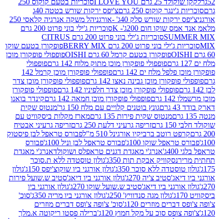
2 גרם I LOVE YOU
סוכריות בטעם קוקוס 250
ינגר קוקוס 250 גרם
צ'יפס ירקות שורש בטטה 40ג
רקות שורש סלק 40ג' -אורגני
הל משקה אנרגיה קלאסי 250
 שוקו חום 200ג'- K
סוכריות ג'ילי בוני פרוט 200 גרם
SUM
סוכריות ג'ילי בוני פרוט 200 גרם CITRUS
ילי בוני פרוט 200 גרם BERRY MIX
פופקורן בטעם שוקו
פופקורן בטעם קרמל 60 גרם OISHI
פופפולי פופקורן מוכן
פופפולי פופקורן מוכן מתוק מלוח 142 גרם
פופפולי
פלפל מלח ים 142 גרם
פופפולי פופקורן מוכן קרמל 142
ופקורן מוכן גבינה נאצו 142 גרם
פופפולי פופקורן מוכן צדר
פופפולי פופקורן מוכן צדר חלפיניו 142 גרם
פופפולי פופקורן
גרם
פופפולי פופקורן מוכן חמאה 142 גרם
קינדר בואנו
ם
גונץ בוטנים קלויים עם מלח 150 גר'
מנטוס שקית
מנטוס שקית פירות 135 גרם
מארז מקלות ביסקוויט עם
גרם
זריפה גרעיני דלעת 250 גרם
זריפה גרעיני אבטיח
ט רוטב ברביקיו אורגינל 510 מ"ל
פבורס טראפל לבן פיסטוק
טראפל שוקו 100ג'
פבורס טראפל לבן וניל 100ג'
פבורס
ג'
אנרג'י מאגדת דגנים טראפלס ושוקולד
אנרג'י מאגדת
ר
נסקוויק אבקת תות 350ג'
גולון טוסטדה ללא ת.סוכר
וסטדה ללא סוכר 350ג'
גולון אורגני ביו שוקוצ'יפס 150ג'
גולון
אג'סטיב צ'יה 270ג'
גולון אורגני ביו דיאג'סטיב ש.שועל פירות
אורגני ביו דיאג'סטיב ש.שועל שוקו 270ג'
גולון אורגני ביו
גולון מגה סנדוויץ' 250ג'
גולון אורגני ביו מריה 350ג'
סוכ'
ברים מוזרים 120ג'
סוכ' צ'ופה צ'ופס דברים מוזרים
צופס סוכ על מקל חמוץ 120ג'
ברילה פסטו ריקוטה א.מלך