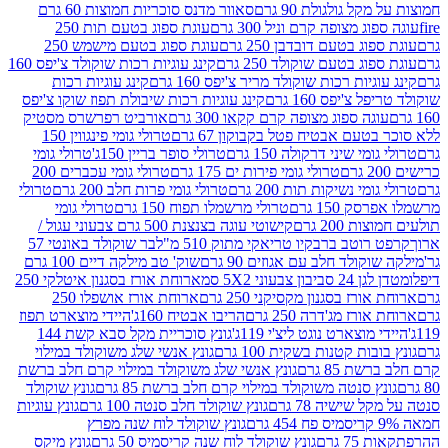
 גולגולת 90 גרם
סאוור מדנס סוכריות חמוצות 60 גרם
 מצופה קרם וניל 300 גרם
עוגת ספוג בטעם תות 250
 בטעם דובדבן 250 גרם
עוגת ספוג בטעם מישמש 250
ג בטעם שוקולד 250 גרם
קינג עוגיות רכות שוקולד צ'יפס 160
יות רכות שוקולד מריר צ'יפס 160 גרם
קינג עוגיות רכות
'יפס 160 גרם
קינג עוגיות רכות שיבולת תפוז שוקו צ'יפס
ה ספוג מצופה קרם קקאו 300 גרם
אורביט רפרשרס מסטיק
עם אבטיח פטל בקבוקון 67 גרם
טרולי גומי פינגווין 150
י שיני דרקולה 150 גרם
טרולי סופר בריין 150ג'
טרולי גומי
טרולי גומי פירות ים 175 גרם
טרולי גומי עכברים 200
י נשיקות תות 200 גרם
טרולי גומי פרות חלב 200 גרם
טרולי
150 גרם
טרולי מרשמלו תפוח 150 גרם
טרולי גומי
200 גרם
קישוטי עוגה בצנצנת 500 גרם צבעוני עגול /
טב ברבקיו טריאקי מתוק 510 מ"ל
בר שוקולד באונטי 57
ולד חלב עם אגוזים 90 גרם
שוק' טב מילקה דיים 100 גרם
יבון צבעוני 5X2 סמ
ארוחת אורז בסגנון איטלקי 250
ז בסגנון מקסיקני 250 גרם
ארוחת אורז אושפלו 250
ז מג'דרה 250 גרם
הריבו אבטיח 160ג'
היידי מוצארט תפוז
וצארט נוגט ליצ'י 119ג'
גונץ סוכריית מקל סבא קשת 144
ת קטנות בשקית 100 גרם
גונץ אנשי שלג משוקולד במילוי
85 גרם
גונץ אנשי שלג משוקולד במילוי קרם חלב ברשת
 סנטה משוקולד במילוי קרם חלב ברשת 85 גרם
גונץ שוקולד
שישיה 78 גרם
גונץ שוקולד חלב סנטה 100 גרם
גונץ עוגיות
גונץ שוקולד לוח שנה מפרץ
גרם
גונץ שוקולד לוח שנה קריסמיס 50 גרם
גונץ מיקס