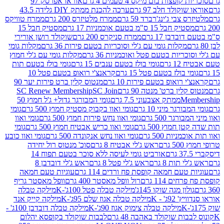
פצות בום מיקס 4 טעמים 4 גרם
אוראו אפרסק 97
ולד חלב 97 גרם
ערכה להכנת ממתק DIY גלידה 43.5
בי ג'ינג'רברד 59 גרם
ממרח מלטיזרס 200 גרם
ממרח טוויקס
בל 15 ס"מ בטעם אוכמניות 17 גרם
מסטיק חבל 15
בן 17 גרם
ממרח סניקרס 200 גרם
שוקולד רושן אורירי
מקלות גומי עם ג'לי וסוכריות בטעם פירות 36 גרם
מקלות גומי
ריות בטעם פטל ואוכמניות 36 גרם
מקלות גומי עם ג'לי חמוץ
רם
גומי בולז בטעם ענבים 15 גרם
גומי בולז בטעם תות
בולז בטעם פטל 15 גרם
קראנצ'י רואופ בטעם פטל 10
רואופ בטעם פירות 10 גרם
מנטוס קלין ברט פירות יער 90
ין ברט' מנטה 90 גרם
SC Join
SC Renew Membership
M
ממתק אצבעוני 7.5 גרם
גומי המבורגר גדול+ ג'ל חמוץ 50
גר מיני 10 גרם
גומי ואוו בקבוק מסטיק חמוץ 500 גרם
גומי
גר 500 גרם
גומי ואוו נחש פירות חמוץ 500 גרם
גומי ואוו
מוץ 500 גרם
גומי ואוו כריש אבטיח חמוץ 500 גרם
גומי
ות 500 גרם
גומי ואוו נחש אנקונדה 500 גרם
גומי ואוו כובע
רם
ראש ג'לי אבטיח 8 גרם
סוכ' מנטוס רול יחידה
אורביט גומי לעיסה ללא סוכר בטעם תפוח 14
תות 8 גרם
ראש ג'לי פטל 8 גרם
ראש ג'לי דובדבן 8
עם חמאה קופסת פח ורדים 114 גרם
עוגיות טעם חמאה
 114 גרם
רול וופל מאסטר 400 גרם
וופל מאסטר גריף
ון מגה שוקו 145ג'
מילקה טבלה פטל 100ג'-K
מילקה טבלה
ג' - K
מילקה טבלה אגוז שלם 95ג'-K
מילקה קייק אנד
מילקה טבלה צימוק אגוז 90ג'-K
מילקה טבלה דובדבן 100ג' -
ת שוקולד באהבה 48 גרם
לבבות שוקולד בקופסא יהלום