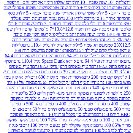
מרכז שולחן רימון אקרילי זהב+ הדפסה -
ר זהב דקורטיבי + כיתוב שנה טובה
קישוטי שולחן אקרילי שנה
יח'
קישוטי שולחן אקרילי שנה טובה -כסף - 5 יח'
דג כסף
 ס"מ
דבש לחיץ 250 גרם עמק חפר
עוגת דבש עוגל'ה
טיק בצורת רימון ק. 7 ס"מ-שקוף
חב' 6 כלי
 -בצורת תפוח 12.8*13.8*7 ס"מ
קופ' קרטון חלון שנה
קפ' קרטון חלון שנה טובה
אגרת+ מעטפה שנה טובה שופר/ספר תורה
מגנט חג שמח 5*9
אוראו שוקולד גליל 110.4 גרם
גלילות
קרם שוקולד 54 גרם
אוראו שוקולה מרשמלו תות 168
ראו במילוי קרם וניל 54 גרם
אוראו עוגיות שוקולד חום 64.4
ת וניל 64.4 גרם
אוראו Space Dunk גליל 110.4 גרם
חטיף
גרם
חטיף טאקיס דרגון צ'ילי 92.3 גרם
חטיף טאקיס
ממתק בקבוקי שעווה 39 גרם
סוכריות ממולאות בטעם דבש
יני 200 גרם
איטריות אורז מקלות 600 גרם
לוק או לוק גומי
טודיי חטיף חלבון קרמל מלוח 65 גרם
מארז של 10 יח'
ס 140 גרם
פחית תפוחחה משקה אורגני מוגז תפוח ואננס
ת לימוננדה משקה אורגני מוגז- לימון וליים 250 מ"ל
פחית
אורגני מוגז תפוזי דם ודומדמניות 250 מ"ל
גרגרי טפיוקה
גרגרי טפיוקה גדולים 400 גרם
מיסו כהה 500 גרם
מיסו
נאצ'וס טבעי 50 גרם
נאצ'וס תירס כחול 50 גרם
נאצ'וס
פרינגלס סין פלפל ופרמזן 110 גרם
ביאנקה שוקולד
ם
ביאנקה שוקולד מריר 72% 100 גרם
ביאנקה שוקולד
ביאנקה שוקולד לבן בטעם קרמל 100 גרם
ביאנקה
100 גרם
גומי לעיסה צבעוני 1 ק"ג
גומי לעיסה אבטיח 1