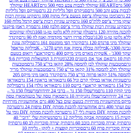
ולד לבבות צבע כסף 500 גרם
HEART שוקולד
50 גרם
סניקרס וופל גליליות 22 גרם
טוויקס וופל גליליות
ו טורטילה צ'יפס בטעם צ'ילי מתוק 100 גרם
קינג עוגיות רכות
ס ללת''ס 160 גרם
קינג עוגיות רכות צ'יפס קרמל מלוח 160
יות רכות שוקולד מריר צ'יפס חלבון 160 גרם
מרק ראמן פיקנטי
 גרם
גולון שרקיז ללא גלוטן טו-גו 160ג'
גולון שוקובום
 120ג'
טבלת פררו רושר מקדמיה ואגוז לוז 90 גרם
קינדר
נדס 120 גרם
קינדר הפי מומנטס 161 גרם
מילקה עוגת
מילקה טבלה צימוק אגוז חדש 270ג' - K
מילקה טראפל
שקית מארס מיני מיקס 400 גרם
קראנצ'י רואופ בטעם
אם אנד אם בוטנים 220ג'
מנורת 3 המשאלות סוכריות 9.6
לד לבן להמסה 28% קקאו בד"צ 750 גרם
מטבעות
 קקאו בד"צ 750 גרם
מטבעות שוקולד מריר
קינדר בואנו מיני מיקס 205
ראו במילוי קרם וניל 66 גרם
אוראו בראוניז 154 גרם
אוראו
אוראו קראנצ'י בייטס 110 גרם
אוראו גולדן 154 גרם
מילקה
מרשמלו 150 גר – ברבי 24 יחידות
מרשמלו 150 גר –
מרשמלו נקניקייה 10 גרם
מארז טסה של בוננזה
מארז טסה
עוגיות מזרחיות בטעם שום בצל 400 גרם אחוה
עוגיות מזרחיות
ערכה להכנת ממתק DIY טיפות 24 גרם
ערכה
 17 גרם
ערכה להכנת ממתק DIY גומי על
ממתק אבקה מדליקה 12 גרם
הנשיקות שלי "דובי" 40
 סוכריות כוכב 60 גרם
תיק יצירה סוכריות לב 60 גרם
תיק
פרח 60 גרם
סוכריות קופצות + לקקן - גלידה 10