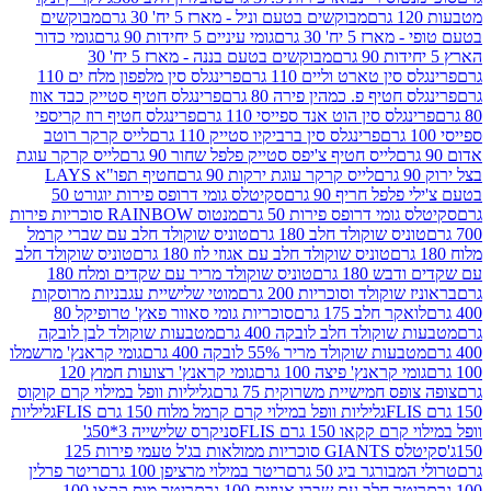
מבוקשים בטעם וניל - מארז 5 יח' 30 גרם
מבוקשים
5 יח' 30 גרם
גומי עיניים 5 יחידות 90 גרם
גומי כדור
מבוקשים בטעם בננה - מארז 5 יח' 30
ין טארט וליים 110 גרם
פרינגלס סין מלפפון מלח ים 110
חטיף פ. כמהין פירה 80 גרם
פרינגלס חטיף סטייק כבד אווז
לס סין הוט אנד ספייסי 110 גרם
פרינגלס חטיף רוז קריספי
פרינגלס סין ברביקיו סטייק 110 גרם
לייס קרקר רוטב
לייס חטיף צ'יפס סטייק פלפל שחור 90 גרם
לייס קרקר עוגת
לייס קרקר עוגת ירקות 90 גרם
חטיף תפו"א LAYS
פל חריף 90 גרם
סקיטלס גומי דרופס פירות יוגורט 50
ומי דרופס פירות 50 גרם
מנטוס RAINBOW סוכריות פירות
יס שוקולד חלב 180 גרם
טוניס שוקולד חלב עם שברי קרמל
טוניס שוקולד חלב עם אגוזי לוז 180 גרם
טוניס שוקולד חלב
 180 גרם
טוניס שוקולד מריר עם שקדים ומלח 180
וקולד וסוכריות 200 גרם
מוטי שלישיית עגבניות מרוסקות
ר חלב 175 גרם
סוכריות גומי סאוור פאץ' טרופיקל 80
וקולד חלב לובקה 400 גרם
מטבעות שוקולד לבן לובקה
ות שוקולד מריר 55% לובקה 400 גרם
גומי קראנץ' מרשמלו
י קראנץ' פיצה 100 גרם
גומי קראנץ' רצועות חמוץ 120
ס חמישיית משרוקית 75 גרם
גליליות וופל במילוי קרם קוקוס
גליליות וופל במילוי קרם קרמל מלוח 150 גרם FLIS
גליליות
קקאו 150 גרם FLIS
סניקרס שלישייה 3*50ג'
סקיטלס GIANTS סוכריות ממולאות בג'ל טעמי פירות 125
ורגר ביג 50 גרם
ריטר במילוי מרציפן 100 גרם
ריטר פרלין
ר חלב עם שברי אגוזים 100 גרם
ריטר מוס קקאו 100