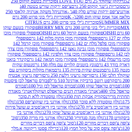
2 גרם I LOVE YOU
סוכריות בטעם קוקוס 250
ינגר קוקוס 250 גרם
צ'יפס ירקות שורש בטטה 40ג
רקות שורש סלק 40ג' -אורגני
הל משקה אנרגיה קלאסי 250
 שוקו חום 200ג'- K
סוכריות ג'ילי בוני פרוט 200 גרם
SUM
סוכריות ג'ילי בוני פרוט 200 גרם CITRUS
ילי בוני פרוט 200 גרם BERRY MIX
פופקורן בטעם שוקו
פופקורן בטעם קרמל 60 גרם OISHI
פופפולי פופקורן מוכן
פופפולי פופקורן מוכן מתוק מלוח 142 גרם
פופפולי
פלפל מלח ים 142 גרם
פופפולי פופקורן מוכן קרמל 142
ופקורן מוכן גבינה נאצו 142 גרם
פופפולי פופקורן מוכן צדר
פופפולי פופקורן מוכן צדר חלפיניו 142 גרם
פופפולי פופקורן
גרם
פופפולי פופקורן מוכן חמאה 142 גרם
קינדר בואנו
ם
גונץ בוטנים קלויים עם מלח 150 גר'
מנטוס שקית
מנטוס שקית פירות 135 גרם
מארז מקלות ביסקוויט עם
גרם
זריפה גרעיני דלעת 250 גרם
זריפה גרעיני אבטיח
ט רוטב ברביקיו אורגינל 510 מ"ל
פבורס טראפל לבן פיסטוק
טראפל שוקו 100ג'
פבורס טראפל לבן וניל 100ג'
פבורס
ג'
אנרג'י מאגדת דגנים טראפלס ושוקולד
אנרג'י מאגדת
ר
נסקוויק אבקת תות 350ג'
גולון טוסטדה ללא ת.סוכר
וסטדה ללא סוכר 350ג'
גולון אורגני ביו שוקוצ'יפס 150ג'
גולון
אג'סטיב צ'יה 270ג'
גולון אורגני ביו דיאג'סטיב ש.שועל פירות
אורגני ביו דיאג'סטיב ש.שועל שוקו 270ג'
גולון אורגני ביו
גולון מגה סנדוויץ' 250ג'
גולון אורגני ביו מריה 350ג'
סוכ'
ברים מוזרים 120ג'
סוכ' צ'ופה צ'ופס דברים מוזרים
צופס סוכ על מקל חמוץ 120ג'
ברילה פסטו ריקוטה א.מלך