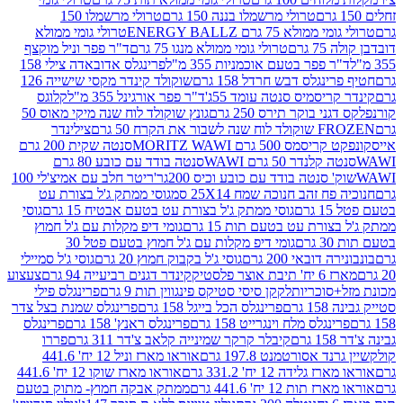
טרולי מרשמלו בננה 150 גרם
טרולי מרשמלו 150
לא 75 גרם ENERGY BALLZ
טרולי גומי ממולא
גרם
טרולי גומי ממולא מנגו 75 גרם
ד"ר פפר וניל מוקצף
 פפר בטעם אוכמניות 355 מ"ל
פרינגלס אדובאדה צילי 158
נגלס דבש חרדל 158 גרם
שוקולד קינדר מקסי שישייה 126
ריסמיס סנטה עומד 55ג'
ד"ר פפר אורגינל 355 מ"ל
קלוגס
 בוקר תירס 250 גרם
גונץ שוקולד לוח שנה מיקי מאוס 50
 את הקרח 50 גרם
צילינדר
50 גרם MORITZ WAWI
סנטה שקית 200 גרם
לנדר 50 גרם WAWI
סנטה בודד עם כובע 80 גרם
 סנטה בודד עם כובע וכיס 200גר'
ריטר חלב עם אמיצ'לי 100
 זהב חנוכה שמח 25X14 סמ
גוסי ממתק ג'ל בצורת עט
ם
גוסי ממתק ג'ל בצורת עט בטעם אבטיח 15 גרם
גוסי
ורת עט בטעם תות 15 גרם
גומי דיפ מקלות עם ג'ל חמוץ
ם
גומי דיפ מקלות עם ג'ל חמוץ בטעם פטל 30
דובאי 200 גרם
גוסי ג'ל בקבוק חמוץ 20 גרם
גוסי ג'ל סמיילי
וצר פלסטיק
קינדר דגנים רביעייה 94 גרם
צעצוע
סוכריות
לקקן סיסי סטיקס פינגווין תות 9 גרם
פרינגלס פילי
רם
פרינגלס הכל בייגל 158 גרם
פרינגלס שמנת בצל צדר
נגלס מלח וינגרייט 158 גרם
פרינגלס ראנץ' 158 גרם
פרינגלס
קיבלר קרקר שמינייה קלאב צ'דר 311 גרם
פררו
אסורטמנט 197.8 גרם
אוראו מארז וניל 12 יח' 441.6
ידה 12 יח' 331.2 גרם
אוראו מארז שוקו 12 יח' 441.6
ת 12 יח' 441.6 גרם
ממתק אבקה חמוץ- מתוק בטעם