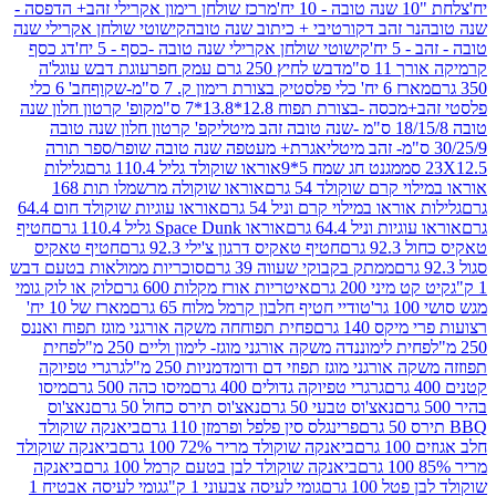
מרכז שולחן רימון אקרילי זהב+ הדפסה -
ר זהב דקורטיבי + כיתוב שנה טובה
קישוטי שולחן אקרילי שנה
יח'
קישוטי שולחן אקרילי שנה טובה -כסף - 5 יח'
דג כסף
 ס"מ
דבש לחיץ 250 גרם עמק חפר
עוגת דבש עוגל'ה
טיק בצורת רימון ק. 7 ס"מ-שקוף
חב' 6 כלי
 -בצורת תפוח 12.8*13.8*7 ס"מ
קופ' קרטון חלון שנה
קפ' קרטון חלון שנה טובה
אגרת+ מעטפה שנה טובה שופר/ספר תורה
מגנט חג שמח 5*9
אוראו שוקולד גליל 110.4 גרם
גלילות
קרם שוקולד 54 גרם
אוראו שוקולה מרשמלו תות 168
ראו במילוי קרם וניל 54 גרם
אוראו עוגיות שוקולד חום 64.4
ת וניל 64.4 גרם
אוראו Space Dunk גליל 110.4 גרם
חטיף
גרם
חטיף טאקיס דרגון צ'ילי 92.3 גרם
חטיף טאקיס
ממתק בקבוקי שעווה 39 גרם
סוכריות ממולאות בטעם דבש
יני 200 גרם
איטריות אורז מקלות 600 גרם
לוק או לוק גומי
טודיי חטיף חלבון קרמל מלוח 65 גרם
מארז של 10 יח'
ס 140 גרם
פחית תפוחחה משקה אורגני מוגז תפוח ואננס
ת לימוננדה משקה אורגני מוגז- לימון וליים 250 מ"ל
פחית
אורגני מוגז תפוזי דם ודומדמניות 250 מ"ל
גרגרי טפיוקה
גרגרי טפיוקה גדולים 400 גרם
מיסו כהה 500 גרם
מיסו
נאצ'וס טבעי 50 גרם
נאצ'וס תירס כחול 50 גרם
נאצ'וס
פרינגלס סין פלפל ופרמזן 110 גרם
ביאנקה שוקולד
ם
ביאנקה שוקולד מריר 72% 100 גרם
ביאנקה שוקולד
ביאנקה שוקולד לבן בטעם קרמל 100 גרם
ביאנקה
100 גרם
גומי לעיסה צבעוני 1 ק"ג
גומי לעיסה אבטיח 1