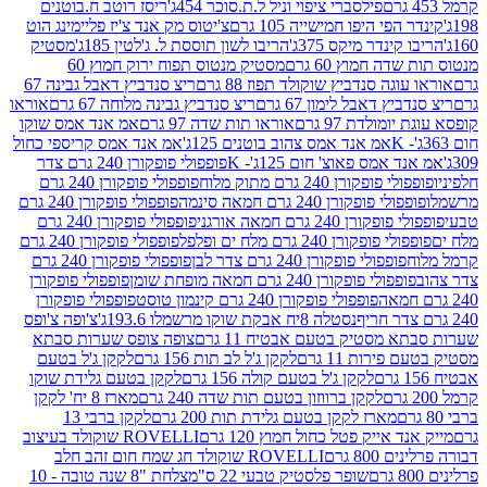
פילסברי ציפוי וניל ל.ת.סוכר 454ג'
ריסז רוטב ח.בוטנים
פי היפו חמישייה 105 גרם
צ'יטוס מק אנד צ'יז פליימינג הוט
ינדר מיקס 375ג'
הריבו לשון תוססת ל. ג'לטין 185ג'
מסטיק
ה חמוץ 60 גרם
מסטיק מנטוס תפוח ירוק חמוץ 60
גה סנדביץ שוקולד תפוז 88 גרם
ריצ סנדביץ דאבל גבינה 67
ץ דאבל לימון 67 גרם
ריצ סנדביץ גבינה מלוחה 67 גרם
אוראו
מולדת 97 גרם
אוראו תות שדה 97 גרם
אמ אנד אמס שוקו
אמ אנד אמס צהוב בוטנים 125ג'
אמ אנד אמס קריספי כחול
אמס פאוצ' חום 125ג'- K
פופפולי פופקורן 240 גרם צדר
פופקורן 240 גרם מתוק מלוח
פופפולי פופקורן 240 גרם
י פופקורן 240 גרם חמאה סינמה
פופפולי פופקורן 240 גרם
רן 240 גרם חמאה אורגני
פופפולי פופקורן 240 גרם
פופקורן 240 גרם מלח ים ופלפל
פופפולי פופקורן 240 גרם
פופפולי פופקורן 240 גרם צדר לבן
פופפולי פופקורן 240 גרם
פולי פופקורן 240 גרם חמאה מופחת שומן
פופפולי פופקורן
פופפולי פופקורן 240 גרם קינמון טוסט
פופפולי פופקורן
נסטלה 8יח אבקת שוקו מרשמלו 193.6ג'
צ'ופה צ'ופס
 מסטיק בטעם אבטיח 11 גרם
צופה צופס שערות סבתא
ירות 11 גרם
לקקן ג'ל לב תות 156 גרם
לקקן ג'ל בטעם
לקקן ג'ל בטעם קולה 156 גרם
לקקן בטעם גלידת שוקו
לקקן ברווזון בטעם תות שדה 240 גרם
מארז 8 יח' לקקן
מארז לקקן בטעם גלידת תות 200 גרם
לקקן ברבי 13
 אייק פטל כחול חמוץ 120 גרם
ROVELLI שוקולד בעיצוב
80 גרם
ROVELLI שוקולד חג שמח חום זהב חלב
שופר פלסטיק טבעי 22 ס"מ
צלחת "8 שנה טובה - 10