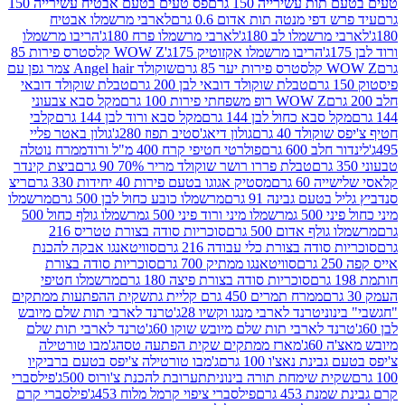
ת עשירייה 150 גרם
פס טעים בטעם אבטיח עשירייה 150
דפי מנטה תות אדום 0.6 גרם
לארבי מרשמלו אבטיח
מרשמלו לב 180ג'
לארבי מרשמלו פרח 180ג'
הריבו מרשמלו
הריבו מרשמלו אקזוטיק 175ג'
WOW Z קלסטרס פירות 85
 85 גרם
שוקולד Angel hair צמר גפן עם
טבלת שוקולד דובאי לבן 200 גרם
טבלת שוקולד דובאי
WOW Z רופ משפחתי פירות 100 גרם
מקל סבא צבעוני
 סבא כחול לבן 144 גרם
מקל סבא ורוד לבן 144 גרם
קלבי
ולד 40 גרם
גולון דיאג'סטיב תפוז 280ג'
גולון באטר פליי
ב 600 גרם
פולרטי חטיפי קרח 400 מ"ל ורוד
ממרח נוטלה
טבלת פררו רושר שוקולד מריר 70% 90 גרם
ביצת קינדר
60 גרם
מסטיק אגוגו בטעם פירות 40 יחידות 330 גרם
ריצ
טעם גבינה 91 גרם
מרשמלו כובע כחול לבן 500 גרם
מרשמלו
50 ג
מרשמלו מיני ורוד פיני 500 ג
מרשמלו גולף כחול 500
לף אדום 500 גרם
סוכריות סודה בצורת טטריס 216
סודה בצורת כלי עבודה 216 גרם
סוויטאנגו אבקה להכנת
סוויטאנגו ממתיק 700 גרם
סוכריות סודה בצורת
סוכריות סודה בצורת פיצה 180 גרם
מרשמלו חטיפי
ממרח תמרים 450 גרם קליית גת
שקית ההפתעות ממתקים
וני
טרנד לארבי מנגו וקשיו 28ג'
טרנד לארבי תות שלם מיובש
ד לארבי תות שלם מיובש שוקו 60ג'
טרנד לארבי תות שלם
6ג'
מארז ממתקים שקית הפתעה טסה
ג'מבו טורטילה
נת נאצ'ו 100 גרם
ג'מבו טורטילה צ'יפס בטעם ברביקיו
ית שימחת תורה בינונית
תערובת להכנת צ'ורוס 500ג'
פילסברי
 453 גרם
פילסברי ציפוי קרמל מלוח 453ג'
פילסברי קרם