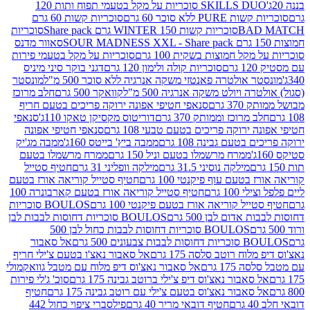
SKILLS DUO סוכריות על מקל בטעמי תפוח ותות 120
P ללא סוכר 60 גרם
סוכריות קשות 60 גרם
BAD
סוכריות קשות WINTER 150 גרם Share pack
סוכריות
סאוור מדנס
קל חמוצות בשקית 100 גרם
סוכריות על מקל בטעמי פירות
סוכריות קולה ולימון 120 גרם
דגני בוקר סיני מיניס
 אולטרה פאנטזי משקה אנרגיה ללא סוכר 500 מ"ל
מונסטר
ה ויולט משקה אנרגיה 500 מ"ל
קוואקר 500 גרם
חלב מרוכז
3 גרם
סנאפי חטיפי אפונה ירוקה פריכים בטעם חריף
 מרוכז וממותק 370 גרם
דוריטוס מקסיקן טאקו 110ג'
סנאפי
ירוקה פריכים בטעם טבעי 108 גרם
סנאפי חטיפי אפונה
בטעם גבינה 108 גרם
ממבה ביץ' בייטס 160ג'
ממבה מג'יק
ממרח מרשמלו בטעם וניל 150 גרם
ממרח מרשמלו בטעם
מילקה נוסיני 31.5 גרם
מילקה וופליני 31 גרם
חטיף סטייל
בטעם עוף פיקנטי 100 גרם
חטיף סטייל קוריאה אורז בטעם
100 גרם
חטיף סטייל קוריאה אורז בטעם קארבונרה 100
יל קוריאה אורז בטעם פיקנטי 100 גרם
BOULOS סוכריות
אדום לבן 500 גרם
BOULOS סוכריות דחוסות לבבות לבן
BOULOS סוכריות דחוסות לבבות כחול לבן 500
 צבעונים 500 גרם
אל סאבור
וח רוטב סלסה 175 גרם
אל סאבור נאצ'ו בטעם צ'ילי חריף
175 גרם
אל סאבור נאצ'וס דיפ מלוח עם מטבל גוואקמולי
סאבור נאצ'וס דיפ צ'ילי ברוטב גבינה 175 גרם
סוכ' ג'לי פירות
סאבור נאצ'וס בטעם צ'ילי עם רוטב גבינה 175 גרם
חטיף
חטיף דובאי מריר 40 גרם
פילסברי ציפוי כחול 442