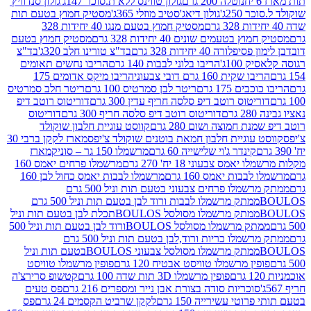
נוטלה 200 גרם
גולון טווינס ללא ת.סוכר 147ג'
גולון סנדוויץ'
250ג'
גולון דיאג'סטיב מוזלי 365ג'
מסטיק חמוץ בטעם תות
מסטיק חמוץ בטעם מנגו 40 יחידות 328
 בטעמים שונים 40 יחידות 328 גרם
מסטיק חמוץ בטעם
רה 40 יחידות 328 גרם
בד"צ טורינו חלב 320ג'
בד"צ
100ג'
הריבו בלוני לבבות 140 גרם
הריבו נחשים תאומים
שקית 160 גרם דובי צבעוני
הריבו מיקס אדומים 175
ים 175 גרם
ריטר לבן סמרטיס 100 גרם
ריטר חלב סמרטיס
יטוס רוטב דיפ סלסה חריף עדין 300 גרם
דוריטוס רוטב דיפ
ם
דוריטוס רוטב דיפ סלסה חריף 300 גרם
דוריטוס
ת חמוצה ושום 280 גרם
קווסט עוגיית חלבון שוקולד
 עוגיית חלבון חמאת בוטנים שוקולד צ'יפס
מארז לקקן ברבי 30
קינדר ג'וי שלישייה 60 גרם
מרשמלו 150 גר – סוניק
מארז
מס צבעוני 18 יח' 270 גרם
מרשמלו פרחים יאמס 160
בבות יאמס 160 גרם
מרשמלו לבבות יאמס כחול לבן 160
ממתק מרשמלו פרחים צבעוני בטעם תות וניל 500 גרם
ממתק מרשמלו לבבות ורוד לבן בטעם תות וניל 500 גרם
ממתק מרשמלו מסולסל BOULOSתכלת לבן בטעם תות וניל
ממתק מרשמלו מסולסל BOULOSורוד לבן בטעם תות וניל 500
ממתק מרשמלו כריות ורוד,לבן בטעם תות וניל 500 גרם
ממתק מרשמלו מסולסל צבעוני BOULOSבטעם תות וניל
ין מרשמלו טוויסט אבטיח 120 גרם
פופין מרשמלו טוויסט
פופין מרשמלו 3D תות שדה 100 גרם
קטשופ סרירצ'ה
סוכריות סודה בצורת אבן נייר ומספרים 216 גרם
פס טעים
טי עשירייה 150 גרם
לקקן שרביט הקסמים 24 גרם
פס