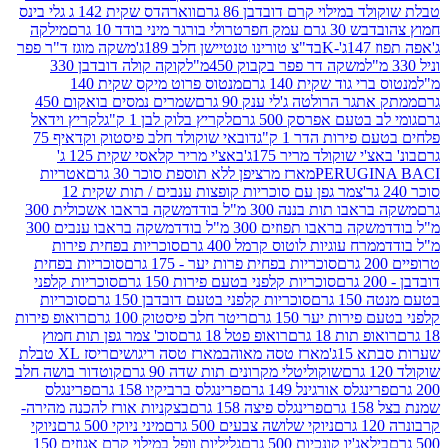
במילוי קרם דובדבן 86 גרם
ווארהדס שקית 142 ג גלי בינס
בש 30 גרם עמק חפר
טרולי בורגר מיני בודד 10 גרם
מילקה
K
בד"צ טורינו טנטיישן חלב 189ג'
משקה מוגז ד"ר פפר
משקה דר פפר בקבוק 450מ"ל
קוקה קולה דובדבן 330
 גוד שקית 140 גרם
מנטוס פרוט מיקס שקית 140
ר הרולטה ג'לי ענק 90 גרם
שמרים נמסים בואקום 450
בטעם אפרסק 500 גרם
לקריץ בלוק לבן 1 ק"ג
לקריץ וידאל
ירות הדר 1 ק"ג
דובאי שוקולד חלב פיסטוק וקדאיף 75
י שוקולד מריר 175ג'
באצ'י מריר קלאסי שקית 125 ג'
PERUGI
מארז מרציפן ללא תוספת סוכר 30 גרם
אטריות
צמר גפן עם סוכריות קופצות ענבים / תות שקית 12
 תות בננה 300 מ"ל בודד
משקה בראבו אשכולית 300
ה בראבו תפוזים 300 מ"ל בודד
משקה בראבו ענבים 300
רח עוגיות לוטוס קרמל 400 גרם
סוכריות בפחית פירות
סוכריות בפחית פרות יער - 175 גרם
סוכריות בפחית
סוכריות קלפני בטעם פירות 150 גרם
סוכריות קלפני
גרם
סוכריות קלפני בטעם דובדבן 150 גרם
סוכריות
רות יער 150 גרם
ריטר חלב פיסטוק 100 גרם
רואופ פירות
תות 18 גרם
רואופ פטל 18 גרם
סוכ' צמר גפן תות חמוץ
1ג'
מארז טסה מאוהב
מארז טסה ריגושים
ריסז XL טבלת
שוקוליטלי מקרונים תות שדה 90 גרם
קוטדור בושה חלב
גלס אורגינל 149 גרם
פרינגלס ברביקיו 158 גרם
פרינגלס
פרינגלס פיצה 158 גרם
בצקניות אורז להכנה מהירה-
ניוקי שלושה צבעים 500 גרם
מיני ניוקי 500 גרם
ניוקי
ג'יו קונכיות 500 גרם
גליליות וופל במילוי קרם אגוזים 150