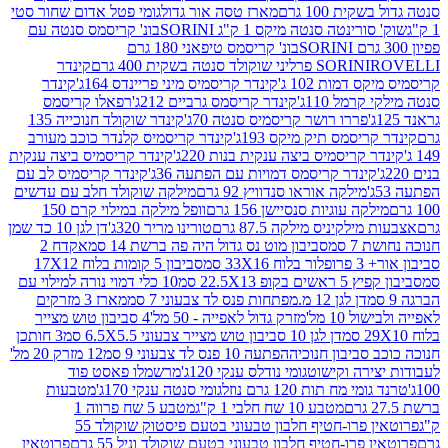
ת 100 גרם
מארז טסה אור גדול
גומי פטל אדום שחור סטי
רינטה סנטה מיקס 1 ק"ג SORINI
בונ' קריסמס סנטה עם
בונ' קריסמס טיפאני 180 גרם
גרם
SORINI
קינדר
דמות 102 ג'
קינדר קריסמיס מיני פריינדס 164ג'
קינדר
מל 110ג'
קינדר קריסמס גרביים 212ג'
רפאלו קריסמס
פררו רושר קריסמיס סנטה 70ג'
קינדר שוקולד חנוכייה 135
יסמס תיק מיקס 193ג'
קינדר קריסמיס קלנדר כוכב מעורב
 קריסמיס ביצה ענקית בנות 220ג'
קינדר קריסמיס ביצה ענקית
ינדר קריסמס דמויות עם הפתעה 36ג'
קינדר קריסמיס לב עם
מילקה אוראו סנדוויץ 92 גרם
מילקה שוקולד חלב עם עדשים
קה עוגיות סנסיישן 156 גרם
וופל מילקה במילוי קרם 150
לקיניס מילקה 87.5 גרם
טורינו מריר 320ג'
דן לגן 10 כד שמן
 סמ
סביבון מוט נס גדול היה פה ברשת 14 סמ
אקדח 2
33 סמ
סביבון 5 קומות בלוח 17X12
ופ 22.5X13 סמ
10 כלי דמוי נורה למילוי עם
דן לגן 12 מ.מפתחות פנס לד צבעוני 7 סמ
מארז 3 מזרקים
10 מל'
מזרק גדול לאפייה - 50 מל'
4 סביבון טוש מצייר
דן לגן 10 סביבון טוש מצייר צבעוני 6.5X5.5 סמ
3 חותכן
סביבון חנוכיה
הפתעה 10 פנס לד צבעוני 9 סמ
12 מזרק 20 מל'
ירה וקישוט
גומי נודלס ענקי 120ג'
מרשמלו פאסט פוד
 מח תות 120 גרם נוזל
גומי סנטה ענקי 170ג'
מטבעות
מטבע 10 שח חלבי 1 ק"ג
מטבע 5 שח פרווה 1
פרוטאין פרו-חטיף חלבון טבעוני בטעם פיסטוק שוקולד 55
פרו-חטיף חלבון טבעוני בטעם שוקולד וניל 55 גרם
פרוטאין