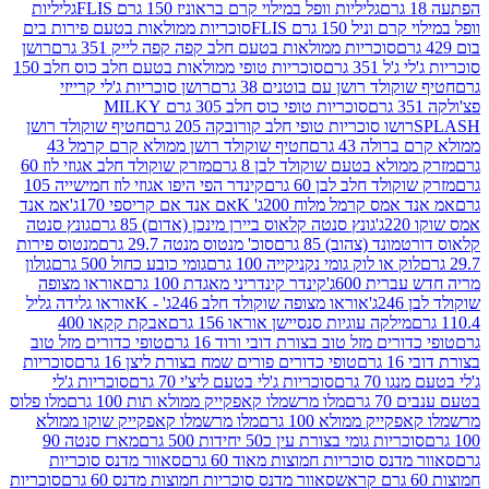
גליליות וופל במילוי קרם בראוניז 150 גרם FLIS
גליליות
יל 150 גרם FLIS
סוכריות ממולאות בטעם פירות בים
סוכריות ממולאות בטעם חלב קפה קפה לייק 351 גרם
רושן
351 גרם
סוכריות טופי ממולאות בטעם חלב כוס חלב 150
ולד רושן עם בוטנים 38 גרם
רושן סוכריות ג'לי קרייזי
סוכריות טופי כוס חלב 305 גרם MILKY
ושו סוכריות טופי חלב קורובקה 205 גרם
חטיף שוקולד רושן
לה 43 גרם
חטיף שוקולד רושן ממולא קרם קרמל 43
ולא בטעם שוקולד לבן 8 גרם
מזרק שוקולד חלב אגוזי לוז 60
לד חלב לבן 60 גרם
קינדר הפי היפו אגוזי לוז חמישייה 105
מס קרמל מלוח 200ג' K
אם אנד אם קריספי 170ג'
אמ אנד
גונץ סנטה קלאוס ביירן מינכן (אדום) 85 גרם
גונץ סנטה
ד (צהוב) 85 גרם
סוכ' מנטוס מנטה 29.7 גרם
מנטוס פירות
ק או לוק גומי נקניקייה 100 גרם
גומי כובע כחול 500 גרם
גולון
ית 600ג'
קינדר קינדריני מאגדת 100 גרם
אוראו מצופה
'
אוראו מצופה שוקולד חלב 246ג' - K
אוראו גלידה גליל
ילקה עוגיות סנסיישן אוראו 156 גרם
אבקת קקאו 400
רים מזל טוב בצורת דובי ורוד 16 גרם
טופי כדורים מזל טוב
ם
טופי כדורים פורים שמח בצורת ליצן 16 גרם
סוכריות
70 גרם
סוכריות ג'לי בטעם ליצ'י 70 גרם
סוכריות ג'לי
גרם
מלו מרשמלו קאפקייק ממולא תות 100 גרם
מלו פלוס
יק ממולא 100 גרם
מלו מרשמלו קאפקייק שוקו ממולא
יות גומי בצורת עין כ50 יחידות 500 גרם
מארז סנטה 90
נס סוכריות חמוצות מאוד 60 גרם
סאוור מדנס סוכריות
סאוור מדנס סוכריות חמוצות מדנס 60 גרם
סוכריות