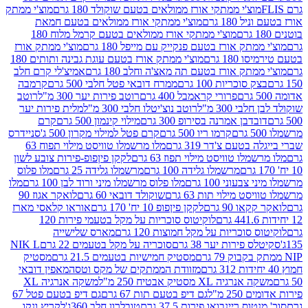
וצ'י ממתקי אורז ממולאים בטעם שוקולד 180 גרם
מוצ'י ממתק
180 גרם
מוצ'י ממתקי אורז ממולאים בטעם חמאת
מוצ'י ממתקי אורז ממולאים בטעם קרמל מלוח 180
תק אורז בטעם פנקייק עם מייפל 180 גרם
מוצ'י ממתק אורז
18 גרם
מוצ'י ממתק אורז בטעם עוגת גבינה ותותים 180
תק אורז בטעם תה מאצ'ה וחלב 180 גרם
אמיצ'לי קרם חלב
סוכריות 100 גרם
ממרח דובאי פטל חלבי 500 גרם
קרמבה
פרורי קראמבל 400 גרם
רוטב פירות יער 300 מ"ל
רוטב
 300 מ"ל
רוטב נוצ'יטלו חלבי 300 מ"ל
מלית פירות יער
דבן אמרנה בסירופ 300 גרם
מילוי קינמון 500 גרם
קרם
קרמו ריו 500 גרם
קרם פטל למילוי מקרון 500 ג'
סניידרס
טעם צ'דר 319 גרם
מלו מרשמלו טוויסט מילוי תפוח 63
לו טוויסט מילוי תפוז 63 גרם
לקקן פיןפופ-פירות צובע לשון
מרשמלו גלידה 100 גרם
מרשמלו גלידה 25 גרם
מלו פלוס
עוני 100 גרם
מלו פלוס מרשמלו מיני ורוד לבן 100 גרם
מלו
 מילוי תות 63 גרם
שוקולד דובאי 60 גרם
לואקר אגוז 90
ו 90 גרם
לקקן פיןפופ 10 יח' 170 גרם
אוראו קלאסי מארז
לוקיטוס סוכריות על מקל בטעמי פירות 120
סוכריות על מקל חמוצות 120 גרם
מארס שלישייה
פירות יער 38 גרם
סוכריה על מקל בטעמים 22 גרם
NIK L
מסטיק חמישיות בטעמים 21.5 גרם
מסטיק
מזוודת הממתקים של מקס וטסה
מאפין דובאי
יה XL מסטיק אבטיח 250 מ"ל
משקה אנרגיה XL
2 מ"ל
גם דיפ בטעם תות 67 גרם
גם דיפ בטעם פטל 67
ס ריינבואו פירות 37.5 גרם
טובלרון חלב 360ג'
לקריץ ונקו