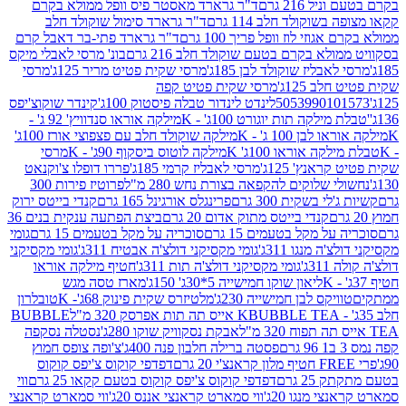
 216 גרם
ד"ר גרארד מאסטר פיס וופל ממולא בקרם
שוקולד חלב 114 גרם
ד"ר גרארד סימול שוקולד חלב
וזי לוז וופל פריך 100 גרם
ד"ר גרארד פתי-בר דאבל קרם
לא בקרם בטעם שוקולד חלב 216 גרם
בונ' מרסי לאבלי מיקס
בליז שוקולד לבן 185ג'
מרסי שקית פטיט מריר 125ג'
מרסי
ב 125ג'
מרסי שקית פטיט קפה
505399010
לינדט לינדור טבלה פיסטוק 100ג'
קינדר שוקוצ'יפס
ילקה תות יוגורט 100ג' - K
מילקה אוראו סנדוויץ' 92 ג' -
בן 100 ג' - K
מילקה שוקולד חלב עם פצפוצי אורז 100ג'
ה אוראו 100ג' K
מילקה לוטוס ביסקוף 90ג' - K
מרסי
אנץ' 125ג'
מרסי לאבליז קרמי 185ג'
פררו דופלו צ'וקנאט
 שלוקים להקפאה בצורת נחש 280 מ"ל
פרוטיז פירות 300
י בשקית 300 גרם
פרינגלס אורגינל 165 גרם
קנדי בייטס ירוק
קנדי בייטס מתוק אדום 20 גרם
ביצת הפתעה ענקית בנים 36
ל מקל בטעמים 15 גרם
סוכריה על מקל בטעמים 15 גרם
גומי
 מנגו 311ג'
גומי מקסיקני דולצ'ה אבטיח 311ג'
גומי מקסיקני
ג'
גומי מקסיקני דולצ'ה תות 311ג'
חטיף מילקה אוראו
ליאון שוקו חמישייה 5*30ג' 150ג'
מארז טסה מגש
יקס לבן חמישייה 230ג'
מלטיזרס שקית פינוק 68ג'- K
טובלרון
BUBBLE TEA אייס תה תות אפרסק 320 מ"ל
BUBBLE
אבקת נסקוויק שוקו 280ג'
נסטלה נסקפה
פסטה ברילה חלבון פנה 400ג'
צ'ופה צופס חמוץ
דפדפי קוקוס צ'יפס קוקוס
2 גרם
דפדפי קוקוס צ'יפס קוקוס בטעם קקאו 25 גרם
ווי
 מנגו 20ג'
ווי סמארט קראנצי אננס 20ג'
ווי סמארט קראנצי