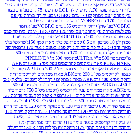
קיט קט קריסמיס סנטה 45 ג'
סמארטיס קריסמיס סנטה 50
עומד 70ג'
גונץ שוקולד LOL לוח שנה 75 גרם
בונ' זהב בצורת
תקים 170 גרם VOBRO
בונ' ירוקה בצורת עץ עם
בונ' שוק' דמויות סנטה 160 גרם
נ' שוק' גריזלי קריסמס 156 גרם VOBRO
בונ' אדומה
עץ מקרטון עם שרי 126 גרם VOBRO
בונ' בית קריסמס
 200 גרם VOBRO
10 סביבון פלסטיק צבעוני 9
טראפל בלגי מארז כסף 150ג'
טראפל בלגי
אירופה סוכריות מקל סבא בטעם מנטה 170 גרם
אירופה
סבא בטעם תות 170 גרם
מונסטר גרין זירו פחית 500
ULT
מונסטר 500 מ"ל PIPELINE
ABK
PU
לקריסמיס ידית אדומה מס' 2 300 גרם
ABK מארז מתנה
מס' 1 200 גרם
ABK מארז ממתקים לקריסמיס ידית
ABK מארז ממתקים יוקרתי לקריסמיס (מלאך) מס'
ABK מארז ממתקים גדול לקריסמיס דגם תיק מס' 4 500
קיבלר
גבינה צ'דר כתום 311 גרם
צ'יז איט קרקר גבינה צהובה 127
ולטרה תות 500 מ"ל
מונסטר 500 מ"ל ROSSI
גומי לעיסה
 גרם
בזוקה ברי 120 גרם
בזוקה מיקס 120 גרם
ג'וסי דרופ
ת טרופי 120 גרם
בזוקה טרופי 120 גרם
בזוקה פירות 120
מס כחול קריספי 107ג'
פררו רושר קריסמיס עץ אשוח
קריסמיס סנטה עומד 110ג'
הריבו דובי גומי חמוץ 175
י צ'יפס חמוץ 175ג'
בייגלה ציו מקלות תפו"א 80 גרם
בייגלה
ים 100 גרם
טרולי גומי ממולא תות 75 גרם
טרולי גומי