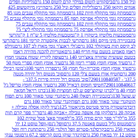
ביסקוויט לוטוס במילוי קרם לוטוס 150 גרם
גליליות וופלים
 גרם
גליליות וופלים וניל 250 גרם
היינץ מיוקטשופ 425
י מתקלף חיות 102 גרם
ממתק גומי מתקלף ענבים מנגו 85
י מתקלף אפרסק תפוז 85 גרם
ממתק גומי מתקלף ענבים 75
י מתקלף חיות 102 גרם
ממתק גומי מתקלף ענבים 75
י מתקלף אפרסק 75 גרם
ממתק גומי מתקלף ליצ'י 75
לוטיזן ביטקוין 1 ק"ג
מטבעות מולטיזן 5 ש"ח 1 ק"ג
הרשי
 מיקס 181 גרם
הרשי לבבות אקסטרה קרימי 181 גרם
הרשי
שוקולד 102 גרם
ג'ולי ראנצ'ר גומי מארז לב 107 גרם
נודלס
בטעם עוף חריף 140 גרם
אטריות להכנה מהירה ראמן
שחורה צאצ'רוני 140 גרם
צופה לקריץ שטוח צבעוני חמוץ
מץ חומץ ספריי רימון 50 גרם
עיד אומץ חומץ ספריי מטף 50
 חומץ סוכריה+גלי חמוץ 50 גרם
פררו רושר 100ג'
בוטן רביולי
ף אורז בטעם צ'לי 120 גרם
סוכ' מנטוס רול יחידה מנטה
סוכ' מנטוס רול יחידה פירות 37.5ג' -
72901
חטיפי חומוס דבאייל 200 גרם
עיד אומץ חומץ טריפל ג'ל
ברגן שוקוצ'יפס ש.לבן חמוציות 130ג'
ברגן רויאל חמאה
בונבוניירה רפאלו 240 גרם
קנדי שוגר סאוור 100 גרם תפוח
וור 100 גרם תפוח
קנדי שוגר סאוור 100 גרם
 מרסי פטיטס מיניאטור 125ג'
עיד לקקן אסלה טבילה +
לקקן פח אשפה טבילה +אבקה 40 גרם
ד"ר פפר קרם תות
 פפר קרם סודה 355 מ"ל
סאוור פאצ' פטל שקית 102
יל בטעם פאנטה 37.5 גרם
וופל ג'נסן-וופל טוסט 12 יח'
בקרסלנד-סטרופ וופל הולנדי 250 גרם
תחנת רוח וופל
קינדר שוקו בונס קריספי 67.2 גרם
גומי ענקי