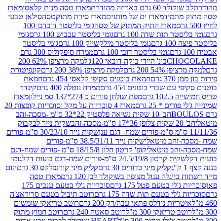
ד 60 גרם באריזה מהודרת
מארז טסה מנות קלאסי
מארז
מתמיד
מארז ים של מותגים
מארז סירת מתוקטסה
סילאן טבעי
מארז התיק המתוק של טסה
גומי בליסטר דובדבן 100
טר תות שדה 100 גרם
גומי בליסטר עכביש 100 גרם
גומי
 גרם
גומי בליסטר מילקשייק 100 גרם
גומי בליסטר
גומי בליסטר דובי 100 גרם
ממרח סיפקולוס 300 גרם
CHO
בונ' היידי בוקה דובאי 120ג'
למקה מרציפן 62% 200
54% 200 גרם
למקה מרציפן 38% 200 גרם
קונפיטורת
3 גרם
חמאת בוטנים סקיפי קלאסי 454 גרם
חמאת
עם שברי בוטנים 454 גרם
ממרח נוטלה 400 גרם
קינדר
10 גרם
מפת שולחן פורים כ 274*137 סמ ניילון
מארז
רים * 25 גרם
מארז 4 סוכריות על מקל וסוכריות קופצות 20
חב' 10 שקית נשיאה פלסטיק 22*32 ס"מ -מסכה-זהב
כה-זהב
שקית נייר לבקבוק
שקית נייר 30/23/10 ס"מ-פורים
-זהב מיטאלי
שקית נייר 38.5/31/11 ס"מ-פורים
זהב מיטאלי
קופ' קרטון חלון 18/15/8 ס"מ -פורים שמח-דגם
קית קרטון 24.5/19/8 ס"מ-פורים שמח-דגם בועות דקל
גומי
קליק מיני כדורים 30 גרם
קליק מיני קורנפלקס 30 גרם
הום
ייגלה עגול מצופה בשוקולד לבן 120 גרם
מארז טסה
'לי בטעם פטל 175 גרם
סוכריות ג'לי בטעם ענבים 175
ג'לי בטעם תות שדה 175 גרם
רוטב תיבול בטעם סריראצ'ה
ריות נודלס פתאי עבה/דק 200 גרם
רוטב טריאקי שומשום
ב טריאקי 300 מ"ל
רוטב סאטה 240 גרם
רוטב חמוץ מתוק
ב צ'ילי מתוק 300 מ"ל
HEART שוקולד לבבות צבע אדום