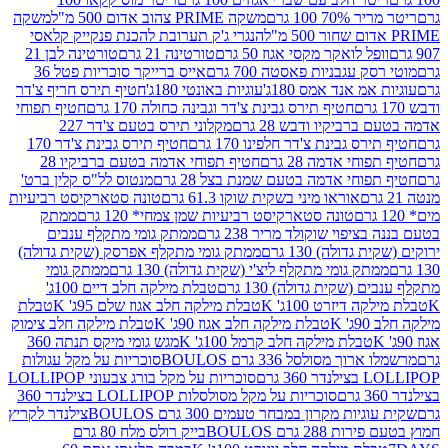
 100 גרם
משקה PRIME צהוב אדום 500 מ"ל
משקה
הנגרי ג'ק תערובת להכנת פנקייק קלאסי
ל לואקר מקסי אגוז 50 גרם
טורטינה 21 גרם
טורטינה לבן 21
 עגבניות פאסטה 700 גרם
אייס ברייקר סוכריות פטל 36
מ אנד אמס 180ג'
עוגיות באונטי 180ג'
חטיף תירס חריף צ'דר
חטיף תירס גבינת צ'דר וגבינה כחולה 170 גרם
חטיף תפוחי
ביקיו ודבש 28 גרם
מקלוני תירס בטעם צ'דר 227
 גבינת צ'דר חלפינו 170 גרם
חטיף תירס גבינת צ'דר 170
חי אדמה 28 גרם
חטיף תפוחי אדמה בטעם ברביקיו 28
וחי אדמה בטעם שמנת בצל 28 גרם
מנטוס לל"ס קלין ברט'
אוראו מיני בשקית שוקו 61.3 גרם
טונה סטארקיסט רביעיות
טונה סטארקיסט רביעיות שמן צמחי* 120 גרם
ממתק
יפוי שוקולד מריר 238 גרם
ממתק גומי מתקלף ענבים
דולה) 130 גרם
ממתק גומי מתקלף אפרסק (שקית גדולה)
ק גומי מתקלף ליצ'י (שקית גדולה) 130 גרם
ממתק גומי
(שקית גדולה) 130 גרם
טבלת מילקה חלב דיים 100ג'
דיזרט 100ג' K
טבלת מילקה חלב אגוז שלם 95ג' K
טבלת
K
טבלת מילקה חלב אגוז 90ג' K
טבלת מילקה חלב צימוק
טבלת מילקה חלב קרמל 100ג' K
מגש גומי מיקס תנתה 360
 מסולסל 336 גרם BOULOS
סוכריות על מקל עגולות
 גרם
סוכריות על מקל בורג צבעוני LOLLIPOP
סוכריות על מקל מסולסלות LOLLIPOP בצילנדר 360
ות מקרון במבחר טעמים 300 גרם BOULOS
צילנדר לקריץ
28 גרם BOULOS
בייק רולס מלח 80 גרם