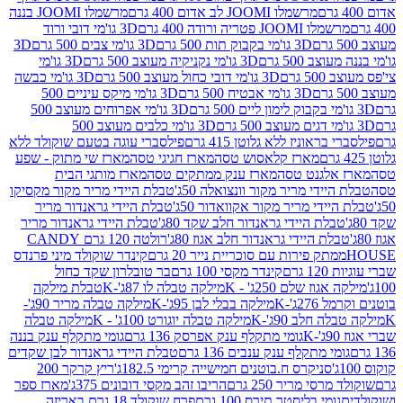
מרשמלו JOOMI לב אדום 400 גרם
מרשמלו JOOMI בננה
JOOM פטריה ורודה 400 גרם
3D גו'מי דובי ורוד
3D גו'מי בקבוק תות 500 גרם
3D גו'מי צבים 500 גרם
3D
 500 גרם
3D גו'מי נקניקיה מעוצב 500 גרם
3D גו'מי
גרם
3D גו'מי דובי כחול מעוצב 500 גרם
3D גו'מי כבשה
3D גו'מי אבטיח 500 גרם
3D גו'מי מיקס עיניים 500
3D גו'מי אפרוחים מעוצב 500
3D גו'מי כלבים מעוצב 500
ראוניז ללא גלוטן 415 גרם
פילסברי עוגה בטעם שוקולד ללא
מארז קלאסוש טסה
מארז חגיגי טסה
מארז שי מתוק - שפע
אלגנט טסה
מארז ענק ממתקים טסה
מארז מותגי הבית
ידי מריר מקור וונצואלה 50ג'
טבלת היידי מריר מקור מקסיקו
ידי מריר מקור אקוואדור 50ג'
טבלת היידי גראנדור מריר
לת היידי גראנדור חלב שקד 80ג'
טבלת היידי גראנדור מריר
ת היידי גראנדור חלב אגוז 80ג'
רולטה 120 גרם CANDY
תק פירות עם סוכריית נייר 20 גרם
קינדר שוקולד מיני פרנדס
רם
קינדר מקסי 100 גרם
בר טובלרון שקד כחול
וז שלם 250ג' - K
מילקה טבלה לו 87ג'-K
טבלת מילקה
2ג'-K
מילקה בבלי לבן 95ג'-K
מילקה טבלה מריר 90ג'-
חלב 90ג'-K
מילקה טבלה יוגורט 100ג' - K
מילקה טבלה
גומי מתקלף ענק אפרסק 136 גרם
גומי מתקלף ענק בננה
י מתקלף ענק ענבים 136 גרם
טבלת היידי גראנדור לבן שקדים
סניקרס ח.בוטנים חמישייה קרימי 182.5ג'
ריץ קרקר 200
סי מריר 250 גרם
הריבו זהב מקסי דובונים 375ג'
מארז ספר
ומי בליסטר תירס 100 גרם
פרח שוקולד 18 גרם באריזה