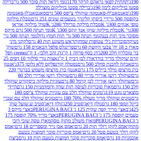
לפאי גראהם קרקר 170ג'
גומי וידאל תות סוכר 500 גר'
ברילה
לימון 190ג'
ברילה פסטו בזיליקום מוצרלה
ג'לו-פאנטונה שוקולד צ'יפס 500 גרם
סאנטאנג'לו-פאנטונה
דיי ביסתן קלינדר בטעמים שונים 251 גרם
טבלת מילקה
K
טבלת מילקה טריולד 280ג' K
שוק' מילקה אוראו
לת מילקה שוקו אנד קקס 300ג' K
גומי תנתה 500 גרם מיקס
 תות בננה
גומי תנתה 500 גר' תות חמוץ גדול
גומי תנתה 500 גר'
יות ג'לי עטופות שמחות
ראש משוגע תות 40 גרם
לקקני מיני
פרינגלס פלפל הבאנרס 158 גרם
שוק'
 200ג'
דג כסף פרווה 1 ק"ג
דג זהב חלבי- 1 ק"ג
cremo וופל
 מריר בודד
אורז לבן דביק 1 ק"ג
אצות נורי סילוור 10 דפים 25
נת סחלב 500 גרם
נסטלה קורנפלקס ללא גלוטן 375ג'
אנטון
וי בייליס 175 גרם
אנטון ברג מרציפן משמש בברנדי 220
שן אורירי מריר 80 גרם
שוקולד רושן אורירי חלב 80
ושן אורירי לבן קרמל 80 גרם
עוגיות מילקה ביסקוויט שוקולד
מארז סוכריות לעיסה תות שדה ודומדמניות 150 גרם
היידי
1ג'
טוניס שוקולד חלב עם עוגיות שוקולד צ'יפס 180
לד מריר מעולה 70% 180 גרם
טוניס שוקולד חלב עם שברי
גולון דיאג'סטיב 250ג'
גולון דיאג'סטיב ש.שועל שוק'
 קפה שקית 125 ג' PERUGINA BACI
באצ'י מיקס 3
PERUGINA
באצ'י מריר 70% קופסה 175
מארז משולב מתוק טסה
מארז טסה שובי דובי
קן רולר תות 20 גרם
יאמס אבן נייר ומספריים 18 גרם
יאמס
עם פטל 20 גרם
יאמס סוכריות סוכר חמוצות בטעם
יאמס סוכריות סוכר חמוצות בטעם תות 10 גרם
ביצת