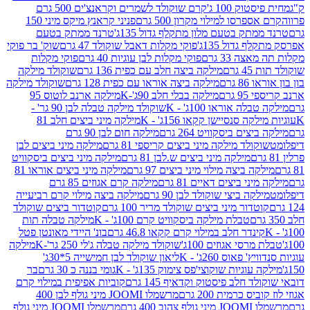
ק 100 ג'
קרם שוקולד לשמרים וקראנצ'ים 500 גרם
רסו למילוי מקרון 500 גרם
פניני קראנץ מיקס מיני 150
תק בטעם מלון מתקלף גדול 135ג'
טרנד ממתק בטעם
גדול 135ג'
פוקי מקלות דאבל שוקולד 47 גרם
שוק' בר פוקי
 33 גרם
פוקי מקלות לבן עוגיות 40 גרם
פוקי מקלות
רם
מילקה ביצה חלב עם כפית 136 גרם
שוקולד מילקה
 גרם
מילקה ביצה אוראו עם כפית 128 גרם
שוקולד מילקה
גרם
מילקה בבלי חלב 90ג'-K
מילקה ארנב לוטוס 95
ה אוראו 100ג' - K
שוקולד מילקה טבלה לבן 90 גר' -
ה סנסיישן קקאו 156ג' - K
מילקה מיני ביצים חלב 81
ים ביסקוויט 264 גרם
מילקה חום לבן 90 גרם
ולד מילקה מיני ביצים קריספי 81 גרם
מילקה מיני ביצים לבן
מילקה מיני ביצים ש.לבן 81 גרם
מילקה מיני ביצים ביסקוויט
 ביצה מילוי מיני ביצים 97 גרם
מילקה מיני ביצים אוראו 81
י ביצים דאיים 81 גרם
מילקה קרם אגוזים 85 גרם
קה ביצי שוקולד לבן 90 גרם
מילקה ביצה מילוי קרם רביעייה
דור מיני ביצים שוקולד מריר 100 גרם
קוטדור ביצים שוקולד
טבלת מילקה ביסקוויט קרם 100ג' - K
מילקה טבלה תות
נדר חלב במילוי קרם קקאו 46.8 גרם
בונ' היידי מאונטן פטל
סי אגוזים 100ג'
שוקולד מילקה טבלה ג'לי 250 גר'-K
מילקה
פאוס 260ג' - K
ליאון שוקולד לבן חמישייה 5*30ג'
וגיות שוקוצי'פס צימוק 135ג' - K
גומי בננה כ 30 גרם
בר
 חלב פיסטוק וקדאיף 145 גרם
קוביות אפיפית במילוי קרם
 כרמית 200 גרם
מרשמלו JOOMI מיני גולף לבן 400
400 גרם
מרשמלו JOOMI מיני גולף