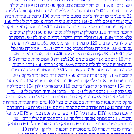
ולד לבבות צבע כסף 500 גרם
HEART שוקולד
50 גרם
סניקרס וופל גליליות 22 גרם
טוויקס וופל גליליות
ו טורטילה צ'יפס בטעם צ'ילי מתוק 100 גרם
קינג עוגיות רכות
ס ללת''ס 160 גרם
קינג עוגיות רכות צ'יפס קרמל מלוח 160
יות רכות שוקולד מריר צ'יפס חלבון 160 גרם
מרק ראמן פיקנטי
 גרם
גולון שרקיז ללא גלוטן טו-גו 160ג'
גולון שוקובום
 120ג'
טבלת פררו רושר מקדמיה ואגוז לוז 90 גרם
קינדר
נדס 120 גרם
קינדר הפי מומנטס 161 גרם
מילקה עוגת
מילקה טבלה צימוק אגוז חדש 270ג' - K
מילקה טראפל
שקית מארס מיני מיקס 400 גרם
קראנצ'י רואופ בטעם
אם אנד אם בוטנים 220ג'
מנורת 3 המשאלות סוכריות 9.6
לד לבן להמסה 28% קקאו בד"צ 750 גרם
מטבעות
 קקאו בד"צ 750 גרם
מטבעות שוקולד מריר
קינדר בואנו מיני מיקס 205
ראו במילוי קרם וניל 66 גרם
אוראו בראוניז 154 גרם
אוראו
אוראו קראנצ'י בייטס 110 גרם
אוראו גולדן 154 גרם
מילקה
מרשמלו 150 גר – ברבי 24 יחידות
מרשמלו 150 גר –
מרשמלו נקניקייה 10 גרם
מארז טסה של בוננזה
מארז טסה
עוגיות מזרחיות בטעם שום בצל 400 גרם אחוה
עוגיות מזרחיות
ערכה להכנת ממתק DIY טיפות 24 גרם
ערכה
 17 גרם
ערכה להכנת ממתק DIY גומי על
ממתק אבקה מדליקה 12 גרם
הנשיקות שלי "דובי" 40
 סוכריות כוכב 60 גרם
תיק יצירה סוכריות לב 60 גרם
תיק
פרח 60 גרם
סוכריות קופצות + לקקן - גלידה 10