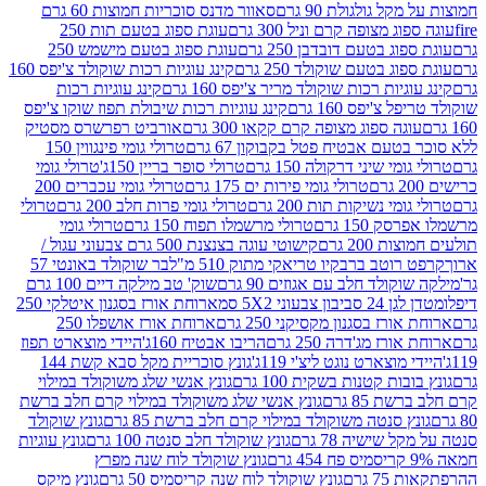
 גולגולת 90 גרם
סאוור מדנס סוכריות חמוצות 60 גרם
 מצופה קרם וניל 300 גרם
עוגת ספוג בטעם תות 250
 בטעם דובדבן 250 גרם
עוגת ספוג בטעם מישמש 250
ג בטעם שוקולד 250 גרם
קינג עוגיות רכות שוקולד צ'יפס 160
יות רכות שוקולד מריר צ'יפס 160 גרם
קינג עוגיות רכות
'יפס 160 גרם
קינג עוגיות רכות שיבולת תפוז שוקו צ'יפס
ה ספוג מצופה קרם קקאו 300 גרם
אורביט רפרשרס מסטיק
עם אבטיח פטל בקבוקון 67 גרם
טרולי גומי פינגווין 150
י שיני דרקולה 150 גרם
טרולי סופר בריין 150ג'
טרולי גומי
טרולי גומי פירות ים 175 גרם
טרולי גומי עכברים 200
י נשיקות תות 200 גרם
טרולי גומי פרות חלב 200 גרם
טרולי
150 גרם
טרולי מרשמלו תפוח 150 גרם
טרולי גומי
200 גרם
קישוטי עוגה בצנצנת 500 גרם צבעוני עגול /
טב ברבקיו טריאקי מתוק 510 מ"ל
בר שוקולד באונטי 57
ולד חלב עם אגוזים 90 גרם
שוק' טב מילקה דיים 100 גרם
יבון צבעוני 5X2 סמ
ארוחת אורז בסגנון איטלקי 250
ז בסגנון מקסיקני 250 גרם
ארוחת אורז אושפלו 250
ז מג'דרה 250 גרם
הריבו אבטיח 160ג'
היידי מוצארט תפוז
וצארט נוגט ליצ'י 119ג'
גונץ סוכריית מקל סבא קשת 144
ת קטנות בשקית 100 גרם
גונץ אנשי שלג משוקולד במילוי
85 גרם
גונץ אנשי שלג משוקולד במילוי קרם חלב ברשת
 סנטה משוקולד במילוי קרם חלב ברשת 85 גרם
גונץ שוקולד
שישיה 78 גרם
גונץ שוקולד חלב סנטה 100 גרם
גונץ עוגיות
גונץ שוקולד לוח שנה מפרץ
גרם
גונץ שוקולד לוח שנה קריסמיס 50 גרם
גונץ מיקס