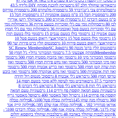
פצות בום מיקס 4 טעמים 4 גרם
אוראו אפרסק 97
ולד חלב 97 גרם
ערכה להכנת ממתק DIY גלידה 43.5
בי ג'ינג'רברד 59 גרם
ממרח מלטיזרס 200 גרם
ממרח טוויקס
בל 15 ס"מ בטעם אוכמניות 17 גרם
מסטיק חבל 15
בן 17 גרם
ממרח סניקרס 200 גרם
שוקולד רושן אורירי
מקלות גומי עם ג'לי וסוכריות בטעם פירות 36 גרם
מקלות גומי
ריות בטעם פטל ואוכמניות 36 גרם
מקלות גומי עם ג'לי חמוץ
רם
גומי בולז בטעם ענבים 15 גרם
גומי בולז בטעם תות
בולז בטעם פטל 15 גרם
קראנצ'י רואופ בטעם פטל 10
רואופ בטעם פירות 10 גרם
מנטוס קלין ברט פירות יער 90
ין ברט' מנטה 90 גרם
SC Join
SC Renew Membership
M
ממתק אצבעוני 7.5 גרם
גומי המבורגר גדול+ ג'ל חמוץ 50
גר מיני 10 גרם
גומי ואוו בקבוק מסטיק חמוץ 500 גרם
גומי
גר 500 גרם
גומי ואוו נחש פירות חמוץ 500 גרם
גומי ואוו
מוץ 500 גרם
גומי ואוו כריש אבטיח חמוץ 500 גרם
גומי
ות 500 גרם
גומי ואוו נחש אנקונדה 500 גרם
גומי ואוו כובע
רם
ראש ג'לי אבטיח 8 גרם
סוכ' מנטוס רול יחידה
אורביט גומי לעיסה ללא סוכר בטעם תפוח 14
תות 8 גרם
ראש ג'לי פטל 8 גרם
ראש ג'לי דובדבן 8
עם חמאה קופסת פח ורדים 114 גרם
עוגיות טעם חמאה
 114 גרם
רול וופל מאסטר 400 גרם
וופל מאסטר גריף
ון מגה שוקו 145ג'
מילקה טבלה פטל 100ג'-K
מילקה טבלה
ג' - K
מילקה טבלה אגוז שלם 95ג'-K
מילקה קייק אנד
מילקה טבלה צימוק אגוז 90ג'-K
מילקה טבלה דובדבן 100ג' -
ת שוקולד באהבה 48 גרם
לבבות שוקולד בקופסא יהלום