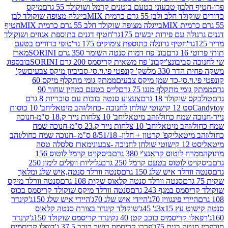
בון טבעוני בטעם בוטנים קרמל ושוקולד 55 גרם
מיקס
 ולבן 55 גרם כרמית MIX
בייגלה מצופה שוקולד לבן
בייגלה מצופה שוקולד חלב 55 גרם כרמית MIX
חטיף
עם פירות יבשים 175גר'
חטיף דגנים בתוספת אגוזים ושוקולד
חטיף גרונלה בתוספת צימוקים 175 גר'
טופי כדורים בטעם
ם
בונ' פח דמות סנטה השומר 350 גרם SORINI
מארז
ביבונצ'יק
בונ' פח משאית קריסמס 200 גרם SORINI
בובספוג
 330 מל
שק' קונפטי פי.וי.סי-סביביון מיקס צבעים
שק'
וי.סי-כד שמן מיקס צבעים
ממתק גומי מתקלף מיקס 60
י מתקלף מנגו 75 גרם
לייס בטעם כמהין שחור 90
קולד 18 גרם
צעצוע סנטה בובות עם סוכריות 8 גרם
1 קישוטי שולחן לחנוכה -כחול/זהב מיטאלי
חב' 10 כוסות
 שמח כחול/זהב מיטאלי
חב' 10 צלחות נייר ק.18 ס"מ-חנוכה
הב מיטאלי
חב' 10 צלחות נייר ק.23 ס"מ-חנוכה שמח
יטאלי
קפ' קרטון + חלון- 8/51/18 ס"מ -חנוכה שמח כחול/זהב
עוני
מארז סלסלה טסה
לוטוס קראנצ'י 380 גרם
ביסקויט קרמל לוטוס 156
לוטוס בטעם קרמל 250 גרם
גליליות וופלים לימון 250
ד איש שלג 150 גרם
סנטה וורלד סנטה,איש שלג ומלאך
סנטה וורלד סנטה קלאוס שקית 108 גרם
סנטה וורלד מיקס
 במגף 243 גרם
סנטה וורלד מיקס שוקולד קריסמס בכוס
י פינגווין 70ג'
היידי איש שלג 70ג'
היידי איש שלג 150ג'
קינדר
3xג' 45ג'
שוקולד קינדר בצורת סנטה קלאוס
קריסמיס כוכב קטן 40 ג
קינדר קריסמס שוקולד 150ג'
קינדר
בנים 75ג'
פררו קריסמס רושר כוכב 37.5 ג'
דופלו קריסמיס