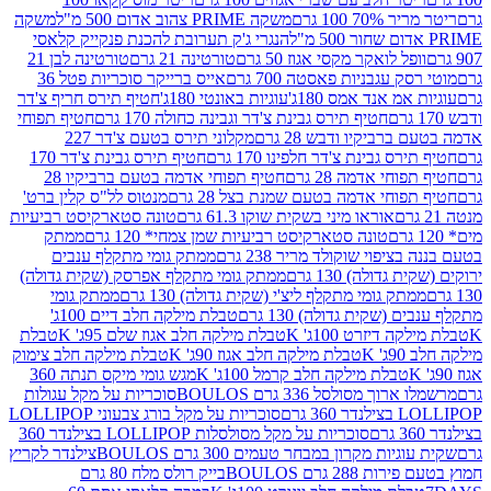
 100 גרם
משקה PRIME צהוב אדום 500 מ"ל
משקה
הנגרי ג'ק תערובת להכנת פנקייק קלאסי
ל לואקר מקסי אגוז 50 גרם
טורטינה 21 גרם
טורטינה לבן 21
 עגבניות פאסטה 700 גרם
אייס ברייקר סוכריות פטל 36
מ אנד אמס 180ג'
עוגיות באונטי 180ג'
חטיף תירס חריף צ'דר
חטיף תירס גבינת צ'דר וגבינה כחולה 170 גרם
חטיף תפוחי
ביקיו ודבש 28 גרם
מקלוני תירס בטעם צ'דר 227
 גבינת צ'דר חלפינו 170 גרם
חטיף תירס גבינת צ'דר 170
חי אדמה 28 גרם
חטיף תפוחי אדמה בטעם ברביקיו 28
וחי אדמה בטעם שמנת בצל 28 גרם
מנטוס לל"ס קלין ברט'
אוראו מיני בשקית שוקו 61.3 גרם
טונה סטארקיסט רביעיות
טונה סטארקיסט רביעיות שמן צמחי* 120 גרם
ממתק
יפוי שוקולד מריר 238 גרם
ממתק גומי מתקלף ענבים
דולה) 130 גרם
ממתק גומי מתקלף אפרסק (שקית גדולה)
ק גומי מתקלף ליצ'י (שקית גדולה) 130 גרם
ממתק גומי
(שקית גדולה) 130 גרם
טבלת מילקה חלב דיים 100ג'
דיזרט 100ג' K
טבלת מילקה חלב אגוז שלם 95ג' K
טבלת
K
טבלת מילקה חלב אגוז 90ג' K
טבלת מילקה חלב צימוק
טבלת מילקה חלב קרמל 100ג' K
מגש גומי מיקס תנתה 360
 מסולסל 336 גרם BOULOS
סוכריות על מקל עגולות
 גרם
סוכריות על מקל בורג צבעוני LOLLIPOP
סוכריות על מקל מסולסלות LOLLIPOP בצילנדר 360
ות מקרון במבחר טעמים 300 גרם BOULOS
צילנדר לקריץ
28 גרם BOULOS
בייק רולס מלח 80 גרם