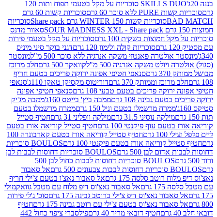
SKILLS DUO סוכריות על מקל בטעמי תפוח ותות 120
P ללא סוכר 60 גרם
סוכריות קשות 60 גרם
BAD
סוכריות קשות WINTER 150 גרם Share pack
סוכריות
סאוור מדנס
קל חמוצות בשקית 100 גרם
סוכריות על מקל בטעמי פירות
סוכריות קולה ולימון 120 גרם
דגני בוקר סיני מיניס
 אולטרה פאנטזי משקה אנרגיה ללא סוכר 500 מ"ל
מונסטר
ה ויולט משקה אנרגיה 500 מ"ל
קוואקר 500 גרם
חלב מרוכז
3 גרם
סנאפי חטיפי אפונה ירוקה פריכים בטעם חריף
 מרוכז וממותק 370 גרם
דוריטוס מקסיקן טאקו 110ג'
סנאפי
ירוקה פריכים בטעם טבעי 108 גרם
סנאפי חטיפי אפונה
בטעם גבינה 108 גרם
ממבה ביץ' בייטס 160ג'
ממבה מג'יק
ממרח מרשמלו בטעם וניל 150 גרם
ממרח מרשמלו בטעם
מילקה נוסיני 31.5 גרם
מילקה וופליני 31 גרם
חטיף סטייל
בטעם עוף פיקנטי 100 גרם
חטיף סטייל קוריאה אורז בטעם
100 גרם
חטיף סטייל קוריאה אורז בטעם קארבונרה 100
יל קוריאה אורז בטעם פיקנטי 100 גרם
BOULOS סוכריות
אדום לבן 500 גרם
BOULOS סוכריות דחוסות לבבות לבן
BOULOS סוכריות דחוסות לבבות כחול לבן 500
 צבעונים 500 גרם
אל סאבור
וח רוטב סלסה 175 גרם
אל סאבור נאצ'ו בטעם צ'ילי חריף
175 גרם
אל סאבור נאצ'וס דיפ מלוח עם מטבל גוואקמולי
סאבור נאצ'וס דיפ צ'ילי ברוטב גבינה 175 גרם
סוכ' ג'לי פירות
סאבור נאצ'וס בטעם צ'ילי עם רוטב גבינה 175 גרם
חטיף
חטיף דובאי מריר 40 גרם
פילסברי ציפוי כחול 442