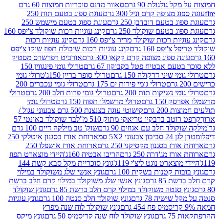
 גולגולת 90 גרם
סאוור מדנס סוכריות חמוצות 60 גרם
 מצופה קרם וניל 300 גרם
עוגת ספוג בטעם תות 250
 בטעם דובדבן 250 גרם
עוגת ספוג בטעם מישמש 250
ג בטעם שוקולד 250 גרם
קינג עוגיות רכות שוקולד צ'יפס 160
יות רכות שוקולד מריר צ'יפס 160 גרם
קינג עוגיות רכות
'יפס 160 גרם
קינג עוגיות רכות שיבולת תפוז שוקו צ'יפס
ה ספוג מצופה קרם קקאו 300 גרם
אורביט רפרשרס מסטיק
עם אבטיח פטל בקבוקון 67 גרם
טרולי גומי פינגווין 150
י שיני דרקולה 150 גרם
טרולי סופר בריין 150ג'
טרולי גומי
טרולי גומי פירות ים 175 גרם
טרולי גומי עכברים 200
י נשיקות תות 200 גרם
טרולי גומי פרות חלב 200 גרם
טרולי
150 גרם
טרולי מרשמלו תפוח 150 גרם
טרולי גומי
200 גרם
קישוטי עוגה בצנצנת 500 גרם צבעוני עגול /
טב ברבקיו טריאקי מתוק 510 מ"ל
בר שוקולד באונטי 57
ולד חלב עם אגוזים 90 גרם
שוק' טב מילקה דיים 100 גרם
יבון צבעוני 5X2 סמ
ארוחת אורז בסגנון איטלקי 250
ז בסגנון מקסיקני 250 גרם
ארוחת אורז אושפלו 250
ז מג'דרה 250 גרם
הריבו אבטיח 160ג'
היידי מוצארט תפוז
וצארט נוגט ליצ'י 119ג'
גונץ סוכריית מקל סבא קשת 144
ת קטנות בשקית 100 גרם
גונץ אנשי שלג משוקולד במילוי
85 גרם
גונץ אנשי שלג משוקולד במילוי קרם חלב ברשת
 סנטה משוקולד במילוי קרם חלב ברשת 85 גרם
גונץ שוקולד
שישיה 78 גרם
גונץ שוקולד חלב סנטה 100 גרם
גונץ עוגיות
גונץ שוקולד לוח שנה מפרץ
גרם
גונץ שוקולד לוח שנה קריסמיס 50 גרם
גונץ מיקס