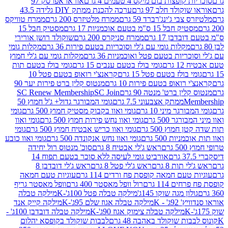
פצות בום מיקס 4 טעמים 4 גרם
אוראו אפרסק 97
ולד חלב 97 גרם
ערכה להכנת ממתק DIY גלידה 43.5
בי ג'ינג'רברד 59 גרם
ממרח מלטיזרס 200 גרם
ממרח טוויקס
בל 15 ס"מ בטעם אוכמניות 17 גרם
מסטיק חבל 15
בן 17 גרם
ממרח סניקרס 200 גרם
שוקולד רושן אורירי
מקלות גומי עם ג'לי וסוכריות בטעם פירות 36 גרם
מקלות גומי
ריות בטעם פטל ואוכמניות 36 גרם
מקלות גומי עם ג'לי חמוץ
רם
גומי בולז בטעם ענבים 15 גרם
גומי בולז בטעם תות
בולז בטעם פטל 15 גרם
קראנצ'י רואופ בטעם פטל 10
רואופ בטעם פירות 10 גרם
מנטוס קלין ברט פירות יער 90
ין ברט' מנטה 90 גרם
SC Join
SC Renew Membership
M
ממתק אצבעוני 7.5 גרם
גומי המבורגר גדול+ ג'ל חמוץ 50
גר מיני 10 גרם
גומי ואוו בקבוק מסטיק חמוץ 500 גרם
גומי
גר 500 גרם
גומי ואוו נחש פירות חמוץ 500 גרם
גומי ואוו
מוץ 500 גרם
גומי ואוו כריש אבטיח חמוץ 500 גרם
גומי
ות 500 גרם
גומי ואוו נחש אנקונדה 500 גרם
גומי ואוו כובע
רם
ראש ג'לי אבטיח 8 גרם
סוכ' מנטוס רול יחידה
אורביט גומי לעיסה ללא סוכר בטעם תפוח 14
תות 8 גרם
ראש ג'לי פטל 8 גרם
ראש ג'לי דובדבן 8
עם חמאה קופסת פח ורדים 114 גרם
עוגיות טעם חמאה
 114 גרם
רול וופל מאסטר 400 גרם
וופל מאסטר גריף
ון מגה שוקו 145ג'
מילקה טבלה פטל 100ג'-K
מילקה טבלה
ג' - K
מילקה טבלה אגוז שלם 95ג'-K
מילקה קייק אנד
מילקה טבלה צימוק אגוז 90ג'-K
מילקה טבלה דובדבן 100ג' -
ת שוקולד באהבה 48 גרם
לבבות שוקולד בקופסא יהלום