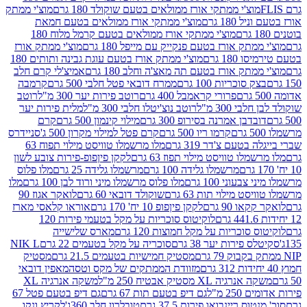
וצ'י ממתקי אורז ממולאים בטעם שוקולד 180 גרם
מוצ'י ממתק
180 גרם
מוצ'י ממתקי אורז ממולאים בטעם חמאת
מוצ'י ממתקי אורז ממולאים בטעם קרמל מלוח 180
תק אורז בטעם פנקייק עם מייפל 180 גרם
מוצ'י ממתק אורז
18 גרם
מוצ'י ממתק אורז בטעם עוגת גבינה ותותים 180
תק אורז בטעם תה מאצ'ה וחלב 180 גרם
אמיצ'לי קרם חלב
סוכריות 100 גרם
ממרח דובאי פטל חלבי 500 גרם
קרמבה
פרורי קראמבל 400 גרם
רוטב פירות יער 300 מ"ל
רוטב
 300 מ"ל
רוטב נוצ'יטלו חלבי 300 מ"ל
מלית פירות יער
דבן אמרנה בסירופ 300 גרם
מילוי קינמון 500 גרם
קרם
קרמו ריו 500 גרם
קרם פטל למילוי מקרון 500 ג'
סניידרס
טעם צ'דר 319 גרם
מלו מרשמלו טוויסט מילוי תפוח 63
לו טוויסט מילוי תפוז 63 גרם
לקקן פיןפופ-פירות צובע לשון
מרשמלו גלידה 100 גרם
מרשמלו גלידה 25 גרם
מלו פלוס
עוני 100 גרם
מלו פלוס מרשמלו מיני ורוד לבן 100 גרם
מלו
 מילוי תות 63 גרם
שוקולד דובאי 60 גרם
לואקר אגוז 90
ו 90 גרם
לקקן פיןפופ 10 יח' 170 גרם
אוראו קלאסי מארז
לוקיטוס סוכריות על מקל בטעמי פירות 120
סוכריות על מקל חמוצות 120 גרם
מארס שלישייה
פירות יער 38 גרם
סוכריה על מקל בטעמים 22 גרם
NIK L
מסטיק חמישיות בטעמים 21.5 גרם
מסטיק
מזוודת הממתקים של מקס וטסה
מאפין דובאי
יה XL מסטיק אבטיח 250 מ"ל
משקה אנרגיה XL
2 מ"ל
גם דיפ בטעם תות 67 גרם
גם דיפ בטעם פטל 67
ס ריינבואו פירות 37.5 גרם
טובלרון חלב 360ג'
לקריץ ונקו