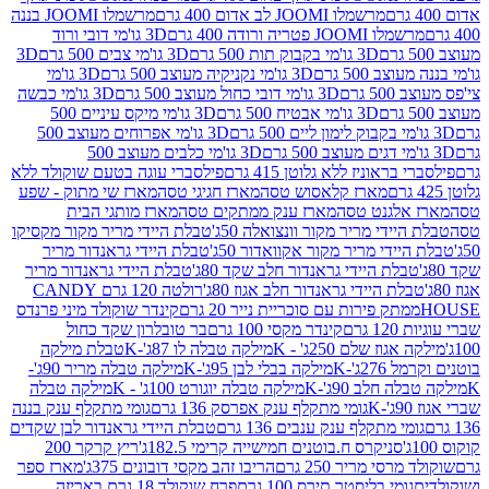
מרשמלו JOOMI לב אדום 400 גרם
מרשמלו JOOMI בננה
JOOM פטריה ורודה 400 גרם
3D גו'מי דובי ורוד
3D גו'מי בקבוק תות 500 גרם
3D גו'מי צבים 500 גרם
3D
 500 גרם
3D גו'מי נקניקיה מעוצב 500 גרם
3D גו'מי
גרם
3D גו'מי דובי כחול מעוצב 500 גרם
3D גו'מי כבשה
3D גו'מי אבטיח 500 גרם
3D גו'מי מיקס עיניים 500
3D גו'מי אפרוחים מעוצב 500
3D גו'מי כלבים מעוצב 500
ראוניז ללא גלוטן 415 גרם
פילסברי עוגה בטעם שוקולד ללא
מארז קלאסוש טסה
מארז חגיגי טסה
מארז שי מתוק - שפע
אלגנט טסה
מארז ענק ממתקים טסה
מארז מותגי הבית
ידי מריר מקור וונצואלה 50ג'
טבלת היידי מריר מקור מקסיקו
ידי מריר מקור אקוואדור 50ג'
טבלת היידי גראנדור מריר
לת היידי גראנדור חלב שקד 80ג'
טבלת היידי גראנדור מריר
ת היידי גראנדור חלב אגוז 80ג'
רולטה 120 גרם CANDY
תק פירות עם סוכריית נייר 20 גרם
קינדר שוקולד מיני פרנדס
רם
קינדר מקסי 100 גרם
בר טובלרון שקד כחול
וז שלם 250ג' - K
מילקה טבלה לו 87ג'-K
טבלת מילקה
2ג'-K
מילקה בבלי לבן 95ג'-K
מילקה טבלה מריר 90ג'-
חלב 90ג'-K
מילקה טבלה יוגורט 100ג' - K
מילקה טבלה
גומי מתקלף ענק אפרסק 136 גרם
גומי מתקלף ענק בננה
י מתקלף ענק ענבים 136 גרם
טבלת היידי גראנדור לבן שקדים
סניקרס ח.בוטנים חמישייה קרימי 182.5ג'
ריץ קרקר 200
סי מריר 250 גרם
הריבו זהב מקסי דובונים 375ג'
מארז ספר
ומי בליסטר תירס 100 גרם
פרח שוקולד 18 גרם באריזה