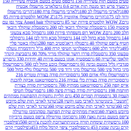
ת עשירייה 150 גרם
פס טעים בטעם אבטיח עשירייה 150
דפי מנטה תות אדום 0.6 גרם
לארבי מרשמלו אבטיח
מרשמלו לב 180ג'
לארבי מרשמלו פרח 180ג'
הריבו מרשמלו
הריבו מרשמלו אקזוטיק 175ג'
WOW Z קלסטרס פירות 85
 85 גרם
שוקולד Angel hair צמר גפן עם
טבלת שוקולד דובאי לבן 200 גרם
טבלת שוקולד דובאי
WOW Z רופ משפחתי פירות 100 גרם
מקל סבא צבעוני
 סבא כחול לבן 144 גרם
מקל סבא ורוד לבן 144 גרם
קלבי
ולד 40 גרם
גולון דיאג'סטיב תפוז 280ג'
גולון באטר פליי
ב 600 גרם
פולרטי חטיפי קרח 400 מ"ל ורוד
ממרח נוטלה
טבלת פררו רושר שוקולד מריר 70% 90 גרם
ביצת קינדר
60 גרם
מסטיק אגוגו בטעם פירות 40 יחידות 330 גרם
ריצ
טעם גבינה 91 גרם
מרשמלו כובע כחול לבן 500 גרם
מרשמלו
50 ג
מרשמלו מיני ורוד פיני 500 ג
מרשמלו גולף כחול 500
לף אדום 500 גרם
סוכריות סודה בצורת טטריס 216
סודה בצורת כלי עבודה 216 גרם
סוויטאנגו אבקה להכנת
סוויטאנגו ממתיק 700 גרם
סוכריות סודה בצורת
סוכריות סודה בצורת פיצה 180 גרם
מרשמלו חטיפי
ממרח תמרים 450 גרם קליית גת
שקית ההפתעות ממתקים
וני
טרנד לארבי מנגו וקשיו 28ג'
טרנד לארבי תות שלם מיובש
ד לארבי תות שלם מיובש שוקו 60ג'
טרנד לארבי תות שלם
6ג'
מארז ממתקים שקית הפתעה טסה
ג'מבו טורטילה
נת נאצ'ו 100 גרם
ג'מבו טורטילה צ'יפס בטעם ברביקיו
ית שימחת תורה בינונית
תערובת להכנת צ'ורוס 500ג'
פילסברי
 453 גרם
פילסברי ציפוי קרמל מלוח 453ג'
פילסברי קרם