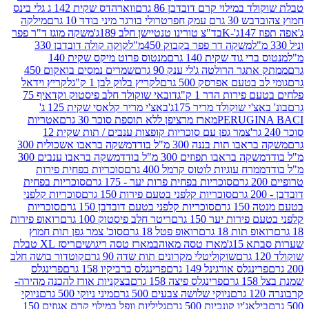
במילוי קרם דובדבן 86 גרם
ווארהדס שקית 142 ג גלי בינס
בש 30 גרם עמק חפר
טרולי בורגר מיני בודד 10 גרם
מילקה
K
בד"צ טורינו טנטיישן חלב 189ג'
משקה מוגז ד"ר פפר
משקה דר פפר בקבוק 450מ"ל
קוקה קולה דובדבן 330
 גוד שקית 140 גרם
מנטוס פרוט מיקס שקית 140
ר הרולטה ג'לי ענק 90 גרם
שמרים נמסים בואקום 450
בטעם אפרסק 500 גרם
לקריץ בלוק לבן 1 ק"ג
לקריץ וידאל
ירות הדר 1 ק"ג
דובאי שוקולד חלב פיסטוק וקדאיף 75
י שוקולד מריר 175ג'
באצ'י מריר קלאסי שקית 125 ג'
PERUGI
מארז מרציפן ללא תוספת סוכר 30 גרם
אטריות
צמר גפן עם סוכריות קופצות ענבים / תות שקית 12
 תות בננה 300 מ"ל בודד
משקה בראבו אשכולית 300
ה בראבו תפוזים 300 מ"ל בודד
משקה בראבו ענבים 300
רח עוגיות לוטוס קרמל 400 גרם
סוכריות בפחית פירות
סוכריות בפחית פרות יער - 175 גרם
סוכריות בפחית
סוכריות קלפני בטעם פירות 150 גרם
סוכריות קלפני
גרם
סוכריות קלפני בטעם דובדבן 150 גרם
סוכריות
רות יער 150 גרם
ריטר חלב פיסטוק 100 גרם
רואופ פירות
תות 18 גרם
רואופ פטל 18 גרם
סוכ' צמר גפן תות חמוץ
1ג'
מארז טסה מאוהב
מארז טסה ריגושים
ריסז XL טבלת
שוקוליטלי מקרונים תות שדה 90 גרם
קוטדור בושה חלב
גלס אורגינל 149 גרם
פרינגלס ברביקיו 158 גרם
פרינגלס
פרינגלס פיצה 158 גרם
בצקניות אורז להכנה מהירה-
ניוקי שלושה צבעים 500 גרם
מיני ניוקי 500 גרם
ניוקי
ג'יו קונכיות 500 גרם
גליליות וופל במילוי קרם אגוזים 150