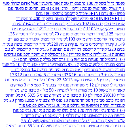
ת 100 גרם
מארז טסה אור גדול
גומי פטל אדום שחור סטי
רינטה סנטה מיקס 1 ק"ג SORINI
בונ' קריסמס סנטה עם
בונ' קריסמס טיפאני 180 גרם
גרם
SORINI
קינדר
דמות 102 ג'
קינדר קריסמיס מיני פריינדס 164ג'
קינדר
מל 110ג'
קינדר קריסמס גרביים 212ג'
רפאלו קריסמס
פררו רושר קריסמיס סנטה 70ג'
קינדר שוקולד חנוכייה 135
יסמס תיק מיקס 193ג'
קינדר קריסמיס קלנדר כוכב מעורב
 קריסמיס ביצה ענקית בנות 220ג'
קינדר קריסמיס ביצה ענקית
ינדר קריסמס דמויות עם הפתעה 36ג'
קינדר קריסמיס לב עם
מילקה אוראו סנדוויץ 92 גרם
מילקה שוקולד חלב עם עדשים
קה עוגיות סנסיישן 156 גרם
וופל מילקה במילוי קרם 150
לקיניס מילקה 87.5 גרם
טורינו מריר 320ג'
דן לגן 10 כד שמן
 סמ
סביבון מוט נס גדול היה פה ברשת 14 סמ
אקדח 2
33 סמ
סביבון 5 קומות בלוח 17X12
ופ 22.5X13 סמ
10 כלי דמוי נורה למילוי עם
דן לגן 12 מ.מפתחות פנס לד צבעוני 7 סמ
מארז 3 מזרקים
10 מל'
מזרק גדול לאפייה - 50 מל'
4 סביבון טוש מצייר
דן לגן 10 סביבון טוש מצייר צבעוני 6.5X5.5 סמ
3 חותכן
סביבון חנוכיה
הפתעה 10 פנס לד צבעוני 9 סמ
12 מזרק 20 מל'
ירה וקישוט
גומי נודלס ענקי 120ג'
מרשמלו פאסט פוד
 מח תות 120 גרם נוזל
גומי סנטה ענקי 170ג'
מטבעות
מטבע 10 שח חלבי 1 ק"ג
מטבע 5 שח פרווה 1
פרוטאין פרו-חטיף חלבון טבעוני בטעם פיסטוק שוקולד 55
פרו-חטיף חלבון טבעוני בטעם שוקולד וניל 55 גרם
פרוטאין