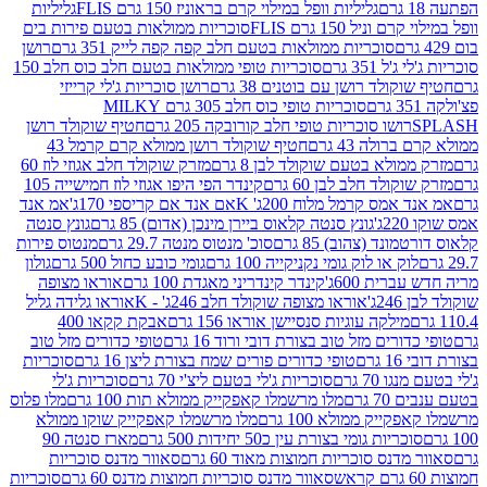
גליליות וופל במילוי קרם בראוניז 150 גרם FLIS
גליליות
יל 150 גרם FLIS
סוכריות ממולאות בטעם פירות בים
סוכריות ממולאות בטעם חלב קפה קפה לייק 351 גרם
רושן
351 גרם
סוכריות טופי ממולאות בטעם חלב כוס חלב 150
ולד רושן עם בוטנים 38 גרם
רושן סוכריות ג'לי קרייזי
סוכריות טופי כוס חלב 305 גרם MILKY
ושו סוכריות טופי חלב קורובקה 205 גרם
חטיף שוקולד רושן
לה 43 גרם
חטיף שוקולד רושן ממולא קרם קרמל 43
ולא בטעם שוקולד לבן 8 גרם
מזרק שוקולד חלב אגוזי לוז 60
לד חלב לבן 60 גרם
קינדר הפי היפו אגוזי לוז חמישייה 105
מס קרמל מלוח 200ג' K
אם אנד אם קריספי 170ג'
אמ אנד
גונץ סנטה קלאוס ביירן מינכן (אדום) 85 גרם
גונץ סנטה
ד (צהוב) 85 גרם
סוכ' מנטוס מנטה 29.7 גרם
מנטוס פירות
ק או לוק גומי נקניקייה 100 גרם
גומי כובע כחול 500 גרם
גולון
ית 600ג'
קינדר קינדריני מאגדת 100 גרם
אוראו מצופה
'
אוראו מצופה שוקולד חלב 246ג' - K
אוראו גלידה גליל
ילקה עוגיות סנסיישן אוראו 156 גרם
אבקת קקאו 400
רים מזל טוב בצורת דובי ורוד 16 גרם
טופי כדורים מזל טוב
ם
טופי כדורים פורים שמח בצורת ליצן 16 גרם
סוכריות
70 גרם
סוכריות ג'לי בטעם ליצ'י 70 גרם
סוכריות ג'לי
גרם
מלו מרשמלו קאפקייק ממולא תות 100 גרם
מלו פלוס
יק ממולא 100 גרם
מלו מרשמלו קאפקייק שוקו ממולא
יות גומי בצורת עין כ50 יחידות 500 גרם
מארז סנטה 90
נס סוכריות חמוצות מאוד 60 גרם
סאוור מדנס סוכריות
סאוור מדנס סוכריות חמוצות מדנס 60 גרם
סוכריות