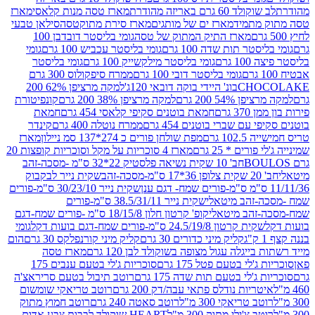
ד 60 גרם באריזה מהודרת
מארז טסה מנות קלאסי
מארז
מתמיד
מארז ים של מותגים
מארז סירת מתוקטסה
סילאן טבעי
מארז התיק המתוק של טסה
גומי בליסטר דובדבן 100
טר תות שדה 100 גרם
גומי בליסטר עכביש 100 גרם
גומי
 גרם
גומי בליסטר מילקשייק 100 גרם
גומי בליסטר
גומי בליסטר דובי 100 גרם
ממרח סיפקולוס 300 גרם
CHO
בונ' היידי בוקה דובאי 120ג'
למקה מרציפן 62% 200
54% 200 גרם
למקה מרציפן 38% 200 גרם
קונפיטורת
3 גרם
חמאת בוטנים סקיפי קלאסי 454 גרם
חמאת
עם שברי בוטנים 454 גרם
ממרח נוטלה 400 גרם
קינדר
10 גרם
מפת שולחן פורים כ 274*137 סמ ניילון
מארז
רים * 25 גרם
מארז 4 סוכריות על מקל וסוכריות קופצות 20
חב' 10 שקית נשיאה פלסטיק 22*32 ס"מ -מסכה-זהב
כה-זהב
שקית נייר לבקבוק
שקית נייר 30/23/10 ס"מ-פורים
-זהב מיטאלי
שקית נייר 38.5/31/11 ס"מ-פורים
זהב מיטאלי
קופ' קרטון חלון 18/15/8 ס"מ -פורים שמח-דגם
קית קרטון 24.5/19/8 ס"מ-פורים שמח-דגם בועות דקל
גומי
קליק מיני כדורים 30 גרם
קליק מיני קורנפלקס 30 גרם
הום
ייגלה עגול מצופה בשוקולד לבן 120 גרם
מארז טסה
'לי בטעם פטל 175 גרם
סוכריות ג'לי בטעם ענבים 175
ג'לי בטעם תות שדה 175 גרם
רוטב תיבול בטעם סריראצ'ה
ריות נודלס פתאי עבה/דק 200 גרם
רוטב טריאקי שומשום
ב טריאקי 300 מ"ל
רוטב סאטה 240 גרם
רוטב חמוץ מתוק
ב צ'ילי מתוק 300 מ"ל
HEART שוקולד לבבות צבע אדום