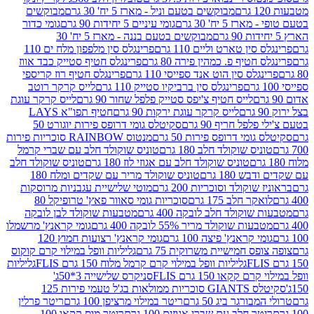
מבוקשים בטעם וניל - מארז 5 יח' 30 גרם
מבוקשים
5 יח' 30 גרם
גומי עיניים 5 יחידות 90 גרם
גומי כדור
מבוקשים בטעם בננה - מארז 5 יח' 30
ין טארט וליים 110 גרם
פרינגלס סין מלפפון מלח ים 110
חטיף פ. כמהין פירה 80 גרם
פרינגלס חטיף סטייק כבד אווז
לס סין הוט אנד ספייסי 110 גרם
פרינגלס חטיף רוז קריספי
פרינגלס סין ברביקיו סטייק 110 גרם
לייס קרקר רוטב
לייס חטיף צ'יפס סטייק פלפל שחור 90 גרם
לייס קרקר עוגת
לייס קרקר עוגת ירקות 90 גרם
חטיף תפו"א LAYS
פל חריף 90 גרם
סקיטלס גומי דרופס פירות יוגורט 50
ומי דרופס פירות 50 גרם
מנטוס RAINBOW סוכריות פירות
יס שוקולד חלב 180 גרם
טוניס שוקולד חלב עם שברי קרמל
טוניס שוקולד חלב עם אגוזי לוז 180 גרם
טוניס שוקולד חלב
 180 גרם
טוניס שוקולד מריר עם שקדים ומלח 180
וקולד וסוכריות 200 גרם
מוטי שלישיית עגבניות מרוסקות
ר חלב 175 גרם
סוכריות גומי סאוור פאץ' טרופיקל 80
וקולד חלב לובקה 400 גרם
מטבעות שוקולד לבן לובקה
ות שוקולד מריר 55% לובקה 400 גרם
גומי קראנץ' מרשמלו
י קראנץ' פיצה 100 גרם
גומי קראנץ' רצועות חמוץ 120
ס חמישיית משרוקית 75 גרם
גליליות וופל במילוי קרם קוקוס
גליליות וופל במילוי קרם קרמל מלוח 150 גרם FLIS
גליליות
קקאו 150 גרם FLIS
סניקרס שלישייה 3*50ג'
סקיטלס GIANTS סוכריות ממולאות בג'ל טעמי פירות 125
ורגר ביג 50 גרם
ריטר במילוי מרציפן 100 גרם
ריטר פרלין
ר חלב עם שברי אגוזים 100 גרם
ריטר מוס קקאו 100