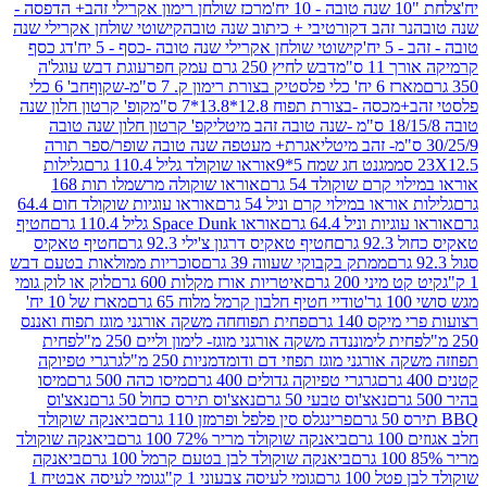
מרכז שולחן רימון אקרילי זהב+ הדפסה -
ר זהב דקורטיבי + כיתוב שנה טובה
קישוטי שולחן אקרילי שנה
יח'
קישוטי שולחן אקרילי שנה טובה -כסף - 5 יח'
דג כסף
 ס"מ
דבש לחיץ 250 גרם עמק חפר
עוגת דבש עוגל'ה
טיק בצורת רימון ק. 7 ס"מ-שקוף
חב' 6 כלי
 -בצורת תפוח 12.8*13.8*7 ס"מ
קופ' קרטון חלון שנה
קפ' קרטון חלון שנה טובה
אגרת+ מעטפה שנה טובה שופר/ספר תורה
מגנט חג שמח 5*9
אוראו שוקולד גליל 110.4 גרם
גלילות
קרם שוקולד 54 גרם
אוראו שוקולה מרשמלו תות 168
ראו במילוי קרם וניל 54 גרם
אוראו עוגיות שוקולד חום 64.4
ת וניל 64.4 גרם
אוראו Space Dunk גליל 110.4 גרם
חטיף
גרם
חטיף טאקיס דרגון צ'ילי 92.3 גרם
חטיף טאקיס
ממתק בקבוקי שעווה 39 גרם
סוכריות ממולאות בטעם דבש
יני 200 גרם
איטריות אורז מקלות 600 גרם
לוק או לוק גומי
טודיי חטיף חלבון קרמל מלוח 65 גרם
מארז של 10 יח'
ס 140 גרם
פחית תפוחחה משקה אורגני מוגז תפוח ואננס
ת לימוננדה משקה אורגני מוגז- לימון וליים 250 מ"ל
פחית
אורגני מוגז תפוזי דם ודומדמניות 250 מ"ל
גרגרי טפיוקה
גרגרי טפיוקה גדולים 400 גרם
מיסו כהה 500 גרם
מיסו
נאצ'וס טבעי 50 גרם
נאצ'וס תירס כחול 50 גרם
נאצ'וס
פרינגלס סין פלפל ופרמזן 110 גרם
ביאנקה שוקולד
ם
ביאנקה שוקולד מריר 72% 100 גרם
ביאנקה שוקולד
ביאנקה שוקולד לבן בטעם קרמל 100 גרם
ביאנקה
100 גרם
גומי לעיסה צבעוני 1 ק"ג
גומי לעיסה אבטיח 1