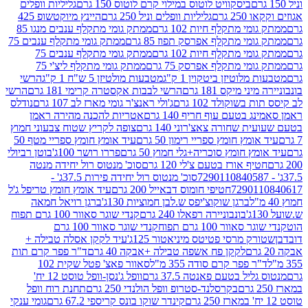
ביסקוויט לוטוס במילוי קרם לוטוס 150 גרם
גליליות וופלים
 גרם
גליליות וופלים וניל 250 גרם
היינץ מיוקטשופ 425
י מתקלף חיות 102 גרם
ממתק גומי מתקלף ענבים מנגו 85
י מתקלף אפרסק תפוז 85 גרם
ממתק גומי מתקלף ענבים 75
י מתקלף חיות 102 גרם
ממתק גומי מתקלף ענבים 75
י מתקלף אפרסק 75 גרם
ממתק גומי מתקלף ליצ'י 75
לוטיזן ביטקוין 1 ק"ג
מטבעות מולטיזן 5 ש"ח 1 ק"ג
הרשי
 מיקס 181 גרם
הרשי לבבות אקסטרה קרימי 181 גרם
הרשי
שוקולד 102 גרם
ג'ולי ראנצ'ר גומי מארז לב 107 גרם
נודלס
בטעם עוף חריף 140 גרם
אטריות להכנה מהירה ראמן
שחורה צאצ'רוני 140 גרם
צופה לקריץ שטוח צבעוני חמוץ
מץ חומץ ספריי רימון 50 גרם
עיד אומץ חומץ ספריי מטף 50
 חומץ סוכריה+גלי חמוץ 50 גרם
פררו רושר 100ג'
בוטן רביולי
ף אורז בטעם צ'לי 120 גרם
סוכ' מנטוס רול יחידה מנטה
סוכ' מנטוס רול יחידה פירות 37.5ג' -
72901
חטיפי חומוס דבאייל 200 גרם
עיד אומץ חומץ טריפל ג'ל
ברגן שוקוצ'יפס ש.לבן חמוציות 130ג'
ברגן רויאל חמאה
בונבוניירה רפאלו 240 גרם
קנדי שוגר סאוור 100 גרם תפוח
וור 100 גרם תפוח
קנדי שוגר סאוור 100 גרם
 מרסי פטיטס מיניאטור 125ג'
עיד לקקן אסלה טבילה +
לקקן פח אשפה טבילה +אבקה 40 גרם
ד"ר פפר קרם תות
 פפר קרם סודה 355 מ"ל
סאוור פאצ' פטל שקית 102
יל בטעם פאנטה 37.5 גרם
וופל ג'נסן-וופל טוסט 12 יח'
בקרסלנד-סטרופ וופל הולנדי 250 גרם
תחנת רוח וופל
קינדר שוקו בונס קריספי 67.2 גרם
גומי ענקי