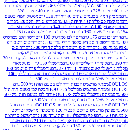
נוטלה 200 גרם
גולון טווינס ללא ת.סוכר 147ג'
גולון סנדוויץ'
250ג'
גולון דיאג'סטיב מוזלי 365ג'
מסטיק חמוץ בטעם תות
מסטיק חמוץ בטעם מנגו 40 יחידות 328
 בטעמים שונים 40 יחידות 328 גרם
מסטיק חמוץ בטעם
רה 40 יחידות 328 גרם
בד"צ טורינו חלב 320ג'
בד"צ
100ג'
הריבו בלוני לבבות 140 גרם
הריבו נחשים תאומים
שקית 160 גרם דובי צבעוני
הריבו מיקס אדומים 175
ים 175 גרם
ריטר לבן סמרטיס 100 גרם
ריטר חלב סמרטיס
יטוס רוטב דיפ סלסה חריף עדין 300 גרם
דוריטוס רוטב דיפ
ם
דוריטוס רוטב דיפ סלסה חריף 300 גרם
דוריטוס
ת חמוצה ושום 280 גרם
קווסט עוגיית חלבון שוקולד
 עוגיית חלבון חמאת בוטנים שוקולד צ'יפס
מארז לקקן ברבי 30
קינדר ג'וי שלישייה 60 גרם
מרשמלו 150 גר – סוניק
מארז
מס צבעוני 18 יח' 270 גרם
מרשמלו פרחים יאמס 160
בבות יאמס 160 גרם
מרשמלו לבבות יאמס כחול לבן 160
ממתק מרשמלו פרחים צבעוני בטעם תות וניל 500 גרם
ממתק מרשמלו לבבות ורוד לבן בטעם תות וניל 500 גרם
ממתק מרשמלו מסולסל BOULOSתכלת לבן בטעם תות וניל
ממתק מרשמלו מסולסל BOULOSורוד לבן בטעם תות וניל 500
ממתק מרשמלו כריות ורוד,לבן בטעם תות וניל 500 גרם
ממתק מרשמלו מסולסל צבעוני BOULOSבטעם תות וניל
ין מרשמלו טוויסט אבטיח 120 גרם
פופין מרשמלו טוויסט
פופין מרשמלו 3D תות שדה 100 גרם
קטשופ סרירצ'ה
סוכריות סודה בצורת אבן נייר ומספרים 216 גרם
פס טעים
טי עשירייה 150 גרם
לקקן שרביט הקסמים 24 גרם
פס