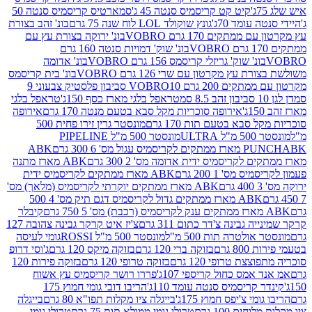
קיט קט קריסמיס סנטה 45 ג'
סמארטיס קריסמיס סנטה 50
עומד 70ג'
גונץ שוקולד LOL לוח שנה 75 גרם
בונ' זהב בצורת
תקים 170 גרם VOBRO
בונ' ירוקה בצורת עץ עם
בונ' שוק' דמויות סנטה 160 גרם
נ' שוק' גריזלי קריסמס 156 גרם VOBRO
בונ' אדומה
עץ מקרטון עם שרי 126 גרם VOBRO
בונ' בית קריסמס
 200 גרם VOBRO
10 סביבון פלסטיק צבעוני 9
טראפל בלגי מארז כסף 150ג'
טראפל בלגי
אירופה סוכריות מקל סבא בטעם מנטה 170 גרם
אירופה
סבא בטעם תות 170 גרם
מונסטר גרין זירו פחית 500
ULT
מונסטר 500 מ"ל PIPELINE
ABK
PU
לקריסמיס ידית אדומה מס' 2 300 גרם
ABK מארז מתנה
מס' 1 200 גרם
ABK מארז ממתקים לקריסמיס ידית
ABK מארז ממתקים יוקרתי לקריסמיס (מלאך) מס'
ABK מארז ממתקים גדול לקריסמיס דגם תיק מס' 4 500
קיבלר
גבינה צ'דר כתום 311 גרם
צ'יז איט קרקר גבינה צהובה 127
ולטרה תות 500 מ"ל
מונסטר 500 מ"ל ROSSI
גומי לעיסה
 גרם
בזוקה ברי 120 גרם
בזוקה מיקס 120 גרם
ג'וסי דרופ
ת טרופי 120 גרם
בזוקה טרופי 120 גרם
בזוקה פירות 120
מס כחול קריספי 107ג'
פררו רושר קריסמיס עץ אשוח
קריסמיס סנטה עומד 110ג'
הריבו דובי גומי חמוץ 175
י צ'יפס חמוץ 175ג'
בייגלה ציו מקלות תפו"א 80 גרם
בייגלה
ים 100 גרם
טרולי גומי ממולא תות 75 גרם
טרולי גומי