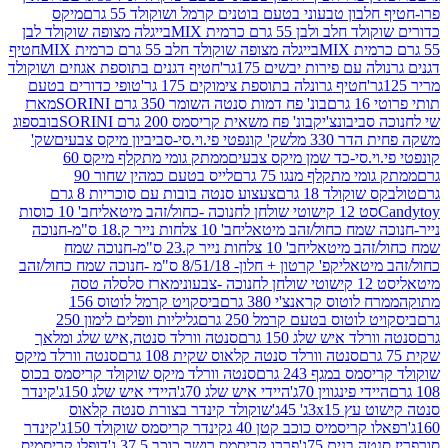
בון טבעוני בטעם בוטנים קרמל ושוקולד 55 גרם
מיקס
 ולבן 55 גרם כרמית MIX
בייגלה מצופה שוקולד לבן
בייגלה מצופה שוקולד חלב 55 גרם כרמית MIX
חטיף
עם פירות יבשים 175גר'
חטיף דגנים בתוספת אגוזים ושוקולד
חטיף גרונלה בתוספת צימוקים 175 גר'
טופי כדורים בטעם
ם
בונ' פח דמות סנטה השומר 350 גרם SORINI
מארז
ביבונצ'יק
בונ' פח משאית קריסמס 200 גרם SORINI
בובספוג
 330 מל
שק' קונפטי פי.וי.סי-סביביון מיקס צבעים
שק'
וי.סי-כד שמן מיקס צבעים
ממתק גומי מתקלף מיקס 60
י מתקלף מנגו 75 גרם
לייס בטעם כמהין שחור 90
קולד 18 גרם
צעצוע סנטה בובות עם סוכריות 8 גרם
1 קישוטי שולחן לחנוכה -כחול/זהב מיטאלי
חב' 10 כוסות
 שמח כחול/זהב מיטאלי
חב' 10 צלחות נייר ק.18 ס"מ-חנוכה
הב מיטאלי
חב' 10 צלחות נייר ק.23 ס"מ-חנוכה שמח
יטאלי
קפ' קרטון + חלון- 8/51/18 ס"מ -חנוכה שמח כחול/זהב
עוני
מארז סלסלה טסה
לוטוס קראנצ'י 380 גרם
ביסקויט קרמל לוטוס 156
לוטוס בטעם קרמל 250 גרם
גליליות וופלים לימון 250
ד איש שלג 150 גרם
סנטה וורלד סנטה,איש שלג ומלאך
סנטה וורלד סנטה קלאוס שקית 108 גרם
סנטה וורלד מיקס
 במגף 243 גרם
סנטה וורלד מיקס שוקולד קריסמס בכוס
י פינגווין 70ג'
היידי איש שלג 70ג'
היידי איש שלג 150ג'
קינדר
3xג' 45ג'
שוקולד קינדר בצורת סנטה קלאוס
קריסמיס כוכב קטן 40 ג
קינדר קריסמס שוקולד 150ג'
קינדר
בנים 75ג'
פררו קריסמס רושר כוכב 37.5 ג'
דופלו קריסמיס