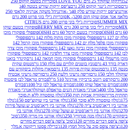
2 גרם I LOVE YOU
סוכריות בטעם קוקוס 250
ינגר קוקוס 250 גרם
צ'יפס ירקות שורש בטטה 40ג
רקות שורש סלק 40ג' -אורגני
הל משקה אנרגיה קלאסי 250
 שוקו חום 200ג'- K
סוכריות ג'ילי בוני פרוט 200 גרם
SUM
סוכריות ג'ילי בוני פרוט 200 גרם CITRUS
ילי בוני פרוט 200 גרם BERRY MIX
פופקורן בטעם שוקו
פופקורן בטעם קרמל 60 גרם OISHI
פופפולי פופקורן מוכן
פופפולי פופקורן מוכן מתוק מלוח 142 גרם
פופפולי
פלפל מלח ים 142 גרם
פופפולי פופקורן מוכן קרמל 142
ופקורן מוכן גבינה נאצו 142 גרם
פופפולי פופקורן מוכן צדר
פופפולי פופקורן מוכן צדר חלפיניו 142 גרם
פופפולי פופקורן
גרם
פופפולי פופקורן מוכן חמאה 142 גרם
קינדר בואנו
ם
גונץ בוטנים קלויים עם מלח 150 גר'
מנטוס שקית
מנטוס שקית פירות 135 גרם
מארז מקלות ביסקוויט עם
גרם
זריפה גרעיני דלעת 250 גרם
זריפה גרעיני אבטיח
ט רוטב ברביקיו אורגינל 510 מ"ל
פבורס טראפל לבן פיסטוק
טראפל שוקו 100ג'
פבורס טראפל לבן וניל 100ג'
פבורס
ג'
אנרג'י מאגדת דגנים טראפלס ושוקולד
אנרג'י מאגדת
ר
נסקוויק אבקת תות 350ג'
גולון טוסטדה ללא ת.סוכר
וסטדה ללא סוכר 350ג'
גולון אורגני ביו שוקוצ'יפס 150ג'
גולון
אג'סטיב צ'יה 270ג'
גולון אורגני ביו דיאג'סטיב ש.שועל פירות
אורגני ביו דיאג'סטיב ש.שועל שוקו 270ג'
גולון אורגני ביו
גולון מגה סנדוויץ' 250ג'
גולון אורגני ביו מריה 350ג'
סוכ'
ברים מוזרים 120ג'
סוכ' צ'ופה צ'ופס דברים מוזרים
צופס סוכ על מקל חמוץ 120ג'
ברילה פסטו ריקוטה א.מלך