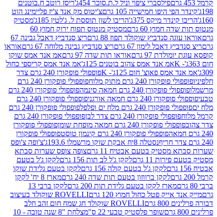
פילסברי ציפוי וניל ל.ת.סוכר 454ג'
ריסז רוטב ח.בוטנים
פי היפו חמישייה 105 גרם
צ'יטוס מק אנד צ'יז פליימינג הוט
ינדר מיקס 375ג'
הריבו לשון תוססת ל. ג'לטין 185ג'
מסטיק
ה חמוץ 60 גרם
מסטיק מנטוס תפוח ירוק חמוץ 60
גה סנדביץ שוקולד תפוז 88 גרם
ריצ סנדביץ דאבל גבינה 67
ץ דאבל לימון 67 גרם
ריצ סנדביץ גבינה מלוחה 67 גרם
אוראו
מולדת 97 גרם
אוראו תות שדה 97 גרם
אמ אנד אמס שוקו
אמ אנד אמס צהוב בוטנים 125ג'
אמ אנד אמס קריספי כחול
אמס פאוצ' חום 125ג'- K
פופפולי פופקורן 240 גרם צדר
פופקורן 240 גרם מתוק מלוח
פופפולי פופקורן 240 גרם
י פופקורן 240 גרם חמאה סינמה
פופפולי פופקורן 240 גרם
רן 240 גרם חמאה אורגני
פופפולי פופקורן 240 גרם
פופקורן 240 גרם מלח ים ופלפל
פופפולי פופקורן 240 גרם
פופפולי פופקורן 240 גרם צדר לבן
פופפולי פופקורן 240 גרם
פולי פופקורן 240 גרם חמאה מופחת שומן
פופפולי פופקורן
פופפולי פופקורן 240 גרם קינמון טוסט
פופפולי פופקורן
נסטלה 8יח אבקת שוקו מרשמלו 193.6ג'
צ'ופה צ'ופס
 מסטיק בטעם אבטיח 11 גרם
צופה צופס שערות סבתא
ירות 11 גרם
לקקן ג'ל לב תות 156 גרם
לקקן ג'ל בטעם
לקקן ג'ל בטעם קולה 156 גרם
לקקן בטעם גלידת שוקו
לקקן ברווזון בטעם תות שדה 240 גרם
מארז 8 יח' לקקן
מארז לקקן בטעם גלידת תות 200 גרם
לקקן ברבי 13
 אייק פטל כחול חמוץ 120 גרם
ROVELLI שוקולד בעיצוב
80 גרם
ROVELLI שוקולד חג שמח חום זהב חלב
שופר פלסטיק טבעי 22 ס"מ
צלחת "8 שנה טובה - 10