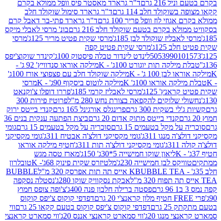
 216 גרם
ד"ר גרארד מאסטר פיס וופל ממולא בקרם
שוקולד חלב 114 גרם
ד"ר גרארד סימול שוקולד חלב
וזי לוז וופל פריך 100 גרם
ד"ר גרארד פתי-בר דאבל קרם
לא בקרם בטעם שוקולד חלב 216 גרם
בונ' מרסי לאבלי מיקס
בליז שוקולד לבן 185ג'
מרסי שקית פטיט מריר 125ג'
מרסי
ב 125ג'
מרסי שקית פטיט קפה
505399010
לינדט לינדור טבלה פיסטוק 100ג'
קינדר שוקוצ'יפס
ילקה תות יוגורט 100ג' - K
מילקה אוראו סנדוויץ' 92 ג' -
בן 100 ג' - K
מילקה שוקולד חלב עם פצפוצי אורז 100ג'
ה אוראו 100ג' K
מילקה לוטוס ביסקוף 90ג' - K
מרסי
אנץ' 125ג'
מרסי לאבליז קרמי 185ג'
פררו דופלו צ'וקנאט
 שלוקים להקפאה בצורת נחש 280 מ"ל
פרוטיז פירות 300
י בשקית 300 גרם
פרינגלס אורגינל 165 גרם
קנדי בייטס ירוק
קנדי בייטס מתוק אדום 20 גרם
ביצת הפתעה ענקית בנים 36
ל מקל בטעמים 15 גרם
סוכריה על מקל בטעמים 15 גרם
גומי
 מנגו 311ג'
גומי מקסיקני דולצ'ה אבטיח 311ג'
גומי מקסיקני
ג'
גומי מקסיקני דולצ'ה תות 311ג'
חטיף מילקה אוראו
ליאון שוקו חמישייה 5*30ג' 150ג'
מארז טסה מגש
יקס לבן חמישייה 230ג'
מלטיזרס שקית פינוק 68ג'- K
טובלרון
BUBBLE TEA אייס תה תות אפרסק 320 מ"ל
BUBBLE
אבקת נסקוויק שוקו 280ג'
נסטלה נסקפה
פסטה ברילה חלבון פנה 400ג'
צ'ופה צופס חמוץ
דפדפי קוקוס צ'יפס קוקוס
2 גרם
דפדפי קוקוס צ'יפס קוקוס בטעם קקאו 25 גרם
ווי
 מנגו 20ג'
ווי סמארט קראנצי אננס 20ג'
ווי סמארט קראנצי