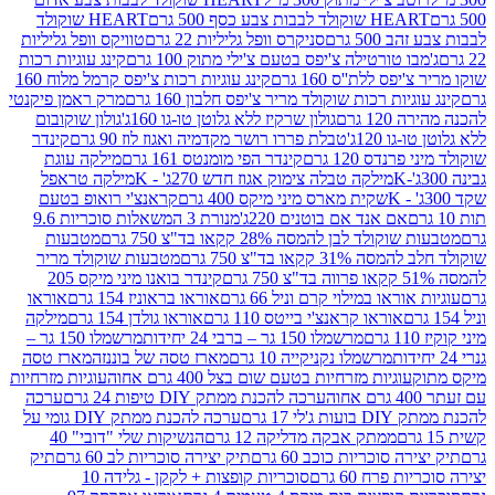
ולד לבבות צבע כסף 500 גרם
HEART שוקולד
50 גרם
סניקרס וופל גליליות 22 גרם
טוויקס וופל גליליות
ו טורטילה צ'יפס בטעם צ'ילי מתוק 100 גרם
קינג עוגיות רכות
ס ללת''ס 160 גרם
קינג עוגיות רכות צ'יפס קרמל מלוח 160
יות רכות שוקולד מריר צ'יפס חלבון 160 גרם
מרק ראמן פיקנטי
 גרם
גולון שרקיז ללא גלוטן טו-גו 160ג'
גולון שוקובום
 120ג'
טבלת פררו רושר מקדמיה ואגוז לוז 90 גרם
קינדר
נדס 120 גרם
קינדר הפי מומנטס 161 גרם
מילקה עוגת
מילקה טבלה צימוק אגוז חדש 270ג' - K
מילקה טראפל
שקית מארס מיני מיקס 400 גרם
קראנצ'י רואופ בטעם
אם אנד אם בוטנים 220ג'
מנורת 3 המשאלות סוכריות 9.6
לד לבן להמסה 28% קקאו בד"צ 750 גרם
מטבעות
 קקאו בד"צ 750 גרם
מטבעות שוקולד מריר
קינדר בואנו מיני מיקס 205
ראו במילוי קרם וניל 66 גרם
אוראו בראוניז 154 גרם
אוראו
אוראו קראנצ'י בייטס 110 גרם
אוראו גולדן 154 גרם
מילקה
מרשמלו 150 גר – ברבי 24 יחידות
מרשמלו 150 גר –
מרשמלו נקניקייה 10 גרם
מארז טסה של בוננזה
מארז טסה
עוגיות מזרחיות בטעם שום בצל 400 גרם אחוה
עוגיות מזרחיות
ערכה להכנת ממתק DIY טיפות 24 גרם
ערכה
 17 גרם
ערכה להכנת ממתק DIY גומי על
ממתק אבקה מדליקה 12 גרם
הנשיקות שלי "דובי" 40
 סוכריות כוכב 60 גרם
תיק יצירה סוכריות לב 60 גרם
תיק
פרח 60 גרם
סוכריות קופצות + לקקן - גלידה 10