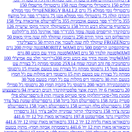
טרולי מרשמלו בננה 150 גרם
טרולי מרשמלו 150
לא 75 גרם ENERGY BALLZ
טרולי גומי ממולא
גרם
טרולי גומי ממולא מנגו 75 גרם
ד"ר פפר וניל מוקצף
 פפר בטעם אוכמניות 355 מ"ל
פרינגלס אדובאדה צילי 158
נגלס דבש חרדל 158 גרם
שוקולד קינדר מקסי שישייה 126
ריסמיס סנטה עומד 55ג'
ד"ר פפר אורגינל 355 מ"ל
קלוגס
 בוקר תירס 250 גרם
גונץ שוקולד לוח שנה מיקי מאוס 50
 את הקרח 50 גרם
צילינדר
50 גרם MORITZ WAWI
סנטה שקית 200 גרם
לנדר 50 גרם WAWI
סנטה בודד עם כובע 80 גרם
 סנטה בודד עם כובע וכיס 200גר'
ריטר חלב עם אמיצ'לי 100
 זהב חנוכה שמח 25X14 סמ
גוסי ממתק ג'ל בצורת עט
ם
גוסי ממתק ג'ל בצורת עט בטעם אבטיח 15 גרם
גוסי
ורת עט בטעם תות 15 גרם
גומי דיפ מקלות עם ג'ל חמוץ
ם
גומי דיפ מקלות עם ג'ל חמוץ בטעם פטל 30
דובאי 200 גרם
גוסי ג'ל בקבוק חמוץ 20 גרם
גוסי ג'ל סמיילי
וצר פלסטיק
קינדר דגנים רביעייה 94 גרם
צעצוע
סוכריות
לקקן סיסי סטיקס פינגווין תות 9 גרם
פרינגלס פילי
רם
פרינגלס הכל בייגל 158 גרם
פרינגלס שמנת בצל צדר
נגלס מלח וינגרייט 158 גרם
פרינגלס ראנץ' 158 גרם
פרינגלס
קיבלר קרקר שמינייה קלאב צ'דר 311 גרם
פררו
אסורטמנט 197.8 גרם
אוראו מארז וניל 12 יח' 441.6
ידה 12 יח' 331.2 גרם
אוראו מארז שוקו 12 יח' 441.6
ת 12 יח' 441.6 גרם
ממתק אבקה חמוץ- מתוק בטעם