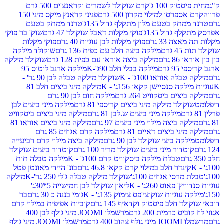
ק 100 ג'
קרם שוקולד לשמרים וקראנצ'ים 500 גרם
רסו למילוי מקרון 500 גרם
פניני קראנץ מיקס מיני 150
תק בטעם מלון מתקלף גדול 135ג'
טרנד ממתק בטעם
גדול 135ג'
פוקי מקלות דאבל שוקולד 47 גרם
שוק' בר פוקי
 33 גרם
פוקי מקלות לבן עוגיות 40 גרם
פוקי מקלות
רם
מילקה ביצה חלב עם כפית 136 גרם
שוקולד מילקה
 גרם
מילקה ביצה אוראו עם כפית 128 גרם
שוקולד מילקה
גרם
מילקה בבלי חלב 90ג'-K
מילקה ארנב לוטוס 95
ה אוראו 100ג' - K
שוקולד מילקה טבלה לבן 90 גר' -
ה סנסיישן קקאו 156ג' - K
מילקה מיני ביצים חלב 81
ים ביסקוויט 264 גרם
מילקה חום לבן 90 גרם
ולד מילקה מיני ביצים קריספי 81 גרם
מילקה מיני ביצים לבן
מילקה מיני ביצים ש.לבן 81 גרם
מילקה מיני ביצים ביסקוויט
 ביצה מילוי מיני ביצים 97 גרם
מילקה מיני ביצים אוראו 81
י ביצים דאיים 81 גרם
מילקה קרם אגוזים 85 גרם
קה ביצי שוקולד לבן 90 גרם
מילקה ביצה מילוי קרם רביעייה
דור מיני ביצים שוקולד מריר 100 גרם
קוטדור ביצים שוקולד
טבלת מילקה ביסקוויט קרם 100ג' - K
מילקה טבלה תות
נדר חלב במילוי קרם קקאו 46.8 גרם
בונ' היידי מאונטן פטל
סי אגוזים 100ג'
שוקולד מילקה טבלה ג'לי 250 גר'-K
מילקה
פאוס 260ג' - K
ליאון שוקולד לבן חמישייה 5*30ג'
וגיות שוקוצי'פס צימוק 135ג' - K
גומי בננה כ 30 גרם
בר
 חלב פיסטוק וקדאיף 145 גרם
קוביות אפיפית במילוי קרם
 כרמית 200 גרם
מרשמלו JOOMI מיני גולף לבן 400
400 גרם
מרשמלו JOOMI מיני גולף