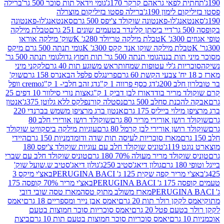
לפאי גראהם קרקר 170ג'
גומי וידאל תות סוכר 500 גר'
ברילה
לימון 190ג'
ברילה פסטו בזיליקום מוצרלה
ג'לו-פאנטונה שוקולד צ'יפס 500 גרם
סאנטאנג'לו-פאנטונה
דיי ביסתן קלינדר בטעמים שונים 251 גרם
טבלת מילקה
K
טבלת מילקה טריולד 280ג' K
שוק' מילקה אוראו
לת מילקה שוקו אנד קקס 300ג' K
גומי תנתה 500 גרם מיקס
 תות בננה
גומי תנתה 500 גר' תות חמוץ גדול
גומי תנתה 500 גר'
יות ג'לי עטופות שמחות
ראש משוגע תות 40 גרם
לקקני מיני
פרינגלס פלפל הבאנרס 158 גרם
שוק'
 200ג'
דג כסף פרווה 1 ק"ג
דג זהב חלבי- 1 ק"ג
cremo וופל
 מריר בודד
אורז לבן דביק 1 ק"ג
אצות נורי סילוור 10 דפים 25
נת סחלב 500 גרם
נסטלה קורנפלקס ללא גלוטן 375ג'
אנטון
וי בייליס 175 גרם
אנטון ברג מרציפן משמש בברנדי 220
שן אורירי מריר 80 גרם
שוקולד רושן אורירי חלב 80
ושן אורירי לבן קרמל 80 גרם
עוגיות מילקה ביסקוויט שוקולד
מארז סוכריות לעיסה תות שדה ודומדמניות 150 גרם
היידי
1ג'
טוניס שוקולד חלב עם עוגיות שוקולד צ'יפס 180
לד מריר מעולה 70% 180 גרם
טוניס שוקולד חלב עם שברי
גולון דיאג'סטיב 250ג'
גולון דיאג'סטיב ש.שועל שוק'
 קפה שקית 125 ג' PERUGINA BACI
באצ'י מיקס 3
PERUGINA
באצ'י מריר 70% קופסה 175
מארז משולב מתוק טסה
מארז טסה שובי דובי
קן רולר תות 20 גרם
יאמס אבן נייר ומספריים 18 גרם
יאמס
עם פטל 20 גרם
יאמס סוכריות סוכר חמוצות בטעם
יאמס סוכריות סוכר חמוצות בטעם תות 10 גרם
ביצת