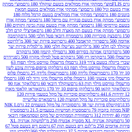
וצ'י ממתקי אורז ממולאים בטעם שוקולד 180 גרם
מוצ'י ממתק
180 גרם
מוצ'י ממתקי אורז ממולאים בטעם חמאת
מוצ'י ממתקי אורז ממולאים בטעם קרמל מלוח 180
תק אורז בטעם פנקייק עם מייפל 180 גרם
מוצ'י ממתק אורז
18 גרם
מוצ'י ממתק אורז בטעם עוגת גבינה ותותים 180
תק אורז בטעם תה מאצ'ה וחלב 180 גרם
אמיצ'לי קרם חלב
סוכריות 100 גרם
ממרח דובאי פטל חלבי 500 גרם
קרמבה
פרורי קראמבל 400 גרם
רוטב פירות יער 300 מ"ל
רוטב
 300 מ"ל
רוטב נוצ'יטלו חלבי 300 מ"ל
מלית פירות יער
דבן אמרנה בסירופ 300 גרם
מילוי קינמון 500 גרם
קרם
קרמו ריו 500 גרם
קרם פטל למילוי מקרון 500 ג'
סניידרס
טעם צ'דר 319 גרם
מלו מרשמלו טוויסט מילוי תפוח 63
לו טוויסט מילוי תפוז 63 גרם
לקקן פיןפופ-פירות צובע לשון
מרשמלו גלידה 100 גרם
מרשמלו גלידה 25 גרם
מלו פלוס
עוני 100 גרם
מלו פלוס מרשמלו מיני ורוד לבן 100 גרם
מלו
 מילוי תות 63 גרם
שוקולד דובאי 60 גרם
לואקר אגוז 90
ו 90 גרם
לקקן פיןפופ 10 יח' 170 גרם
אוראו קלאסי מארז
לוקיטוס סוכריות על מקל בטעמי פירות 120
סוכריות על מקל חמוצות 120 גרם
מארס שלישייה
פירות יער 38 גרם
סוכריה על מקל בטעמים 22 גרם
NIK L
מסטיק חמישיות בטעמים 21.5 גרם
מסטיק
מזוודת הממתקים של מקס וטסה
מאפין דובאי
יה XL מסטיק אבטיח 250 מ"ל
משקה אנרגיה XL
2 מ"ל
גם דיפ בטעם תות 67 גרם
גם דיפ בטעם פטל 67
ס ריינבואו פירות 37.5 גרם
טובלרון חלב 360ג'
לקריץ ונקו