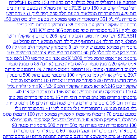
גליליות וופל במילוי קרם בראוניז 150 גרם FLIS
גליליות
יל 150 גרם FLIS
סוכריות ממולאות בטעם פירות בים
סוכריות ממולאות בטעם חלב קפה קפה לייק 351 גרם
רושן
351 גרם
סוכריות טופי ממולאות בטעם חלב כוס חלב 150
ולד רושן עם בוטנים 38 גרם
רושן סוכריות ג'לי קרייזי
סוכריות טופי כוס חלב 305 גרם MILKY
ושו סוכריות טופי חלב קורובקה 205 גרם
חטיף שוקולד רושן
לה 43 גרם
חטיף שוקולד רושן ממולא קרם קרמל 43
ולא בטעם שוקולד לבן 8 גרם
מזרק שוקולד חלב אגוזי לוז 60
לד חלב לבן 60 גרם
קינדר הפי היפו אגוזי לוז חמישייה 105
מס קרמל מלוח 200ג' K
אם אנד אם קריספי 170ג'
אמ אנד
גונץ סנטה קלאוס ביירן מינכן (אדום) 85 גרם
גונץ סנטה
ד (צהוב) 85 גרם
סוכ' מנטוס מנטה 29.7 גרם
מנטוס פירות
ק או לוק גומי נקניקייה 100 גרם
גומי כובע כחול 500 גרם
גולון
ית 600ג'
קינדר קינדריני מאגדת 100 גרם
אוראו מצופה
'
אוראו מצופה שוקולד חלב 246ג' - K
אוראו גלידה גליל
ילקה עוגיות סנסיישן אוראו 156 גרם
אבקת קקאו 400
רים מזל טוב בצורת דובי ורוד 16 גרם
טופי כדורים מזל טוב
ם
טופי כדורים פורים שמח בצורת ליצן 16 גרם
סוכריות
70 גרם
סוכריות ג'לי בטעם ליצ'י 70 גרם
סוכריות ג'לי
גרם
מלו מרשמלו קאפקייק ממולא תות 100 גרם
מלו פלוס
יק ממולא 100 גרם
מלו מרשמלו קאפקייק שוקו ממולא
יות גומי בצורת עין כ50 יחידות 500 גרם
מארז סנטה 90
נס סוכריות חמוצות מאוד 60 גרם
סאוור מדנס סוכריות
סאוור מדנס סוכריות חמוצות מדנס 60 גרם
סוכריות