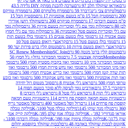
פצות בום מיקס 4 טעמים 4 גרם
אוראו אפרסק 97
ולד חלב 97 גרם
ערכה להכנת ממתק DIY גלידה 43.5
בי ג'ינג'רברד 59 גרם
ממרח מלטיזרס 200 גרם
ממרח טוויקס
בל 15 ס"מ בטעם אוכמניות 17 גרם
מסטיק חבל 15
בן 17 גרם
ממרח סניקרס 200 גרם
שוקולד רושן אורירי
מקלות גומי עם ג'לי וסוכריות בטעם פירות 36 גרם
מקלות גומי
ריות בטעם פטל ואוכמניות 36 גרם
מקלות גומי עם ג'לי חמוץ
רם
גומי בולז בטעם ענבים 15 גרם
גומי בולז בטעם תות
בולז בטעם פטל 15 גרם
קראנצ'י רואופ בטעם פטל 10
רואופ בטעם פירות 10 גרם
מנטוס קלין ברט פירות יער 90
ין ברט' מנטה 90 גרם
SC Join
SC Renew Membership
M
ממתק אצבעוני 7.5 גרם
גומי המבורגר גדול+ ג'ל חמוץ 50
גר מיני 10 גרם
גומי ואוו בקבוק מסטיק חמוץ 500 גרם
גומי
גר 500 גרם
גומי ואוו נחש פירות חמוץ 500 גרם
גומי ואוו
מוץ 500 גרם
גומי ואוו כריש אבטיח חמוץ 500 גרם
גומי
ות 500 גרם
גומי ואוו נחש אנקונדה 500 גרם
גומי ואוו כובע
רם
ראש ג'לי אבטיח 8 גרם
סוכ' מנטוס רול יחידה
אורביט גומי לעיסה ללא סוכר בטעם תפוח 14
תות 8 גרם
ראש ג'לי פטל 8 גרם
ראש ג'לי דובדבן 8
עם חמאה קופסת פח ורדים 114 גרם
עוגיות טעם חמאה
 114 גרם
רול וופל מאסטר 400 גרם
וופל מאסטר גריף
ון מגה שוקו 145ג'
מילקה טבלה פטל 100ג'-K
מילקה טבלה
ג' - K
מילקה טבלה אגוז שלם 95ג'-K
מילקה קייק אנד
מילקה טבלה צימוק אגוז 90ג'-K
מילקה טבלה דובדבן 100ג' -
ת שוקולד באהבה 48 גרם
לבבות שוקולד בקופסא יהלום