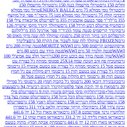
טרולי מרשמלו בננה 150 גרם
טרולי מרשמלו 150
לא 75 גרם ENERGY BALLZ
טרולי גומי ממולא
גרם
טרולי גומי ממולא מנגו 75 גרם
ד"ר פפר וניל מוקצף
 פפר בטעם אוכמניות 355 מ"ל
פרינגלס אדובאדה צילי 158
נגלס דבש חרדל 158 גרם
שוקולד קינדר מקסי שישייה 126
ריסמיס סנטה עומד 55ג'
ד"ר פפר אורגינל 355 מ"ל
קלוגס
 בוקר תירס 250 גרם
גונץ שוקולד לוח שנה מיקי מאוס 50
 את הקרח 50 גרם
צילינדר
50 גרם MORITZ WAWI
סנטה שקית 200 גרם
לנדר 50 גרם WAWI
סנטה בודד עם כובע 80 גרם
 סנטה בודד עם כובע וכיס 200גר'
ריטר חלב עם אמיצ'לי 100
 זהב חנוכה שמח 25X14 סמ
גוסי ממתק ג'ל בצורת עט
ם
גוסי ממתק ג'ל בצורת עט בטעם אבטיח 15 גרם
גוסי
ורת עט בטעם תות 15 גרם
גומי דיפ מקלות עם ג'ל חמוץ
ם
גומי דיפ מקלות עם ג'ל חמוץ בטעם פטל 30
דובאי 200 גרם
גוסי ג'ל בקבוק חמוץ 20 גרם
גוסי ג'ל סמיילי
וצר פלסטיק
קינדר דגנים רביעייה 94 גרם
צעצוע
סוכריות
לקקן סיסי סטיקס פינגווין תות 9 גרם
פרינגלס פילי
רם
פרינגלס הכל בייגל 158 גרם
פרינגלס שמנת בצל צדר
נגלס מלח וינגרייט 158 גרם
פרינגלס ראנץ' 158 גרם
פרינגלס
קיבלר קרקר שמינייה קלאב צ'דר 311 גרם
פררו
אסורטמנט 197.8 גרם
אוראו מארז וניל 12 יח' 441.6
ידה 12 יח' 331.2 גרם
אוראו מארז שוקו 12 יח' 441.6
ת 12 יח' 441.6 גרם
ממתק אבקה חמוץ- מתוק בטעם