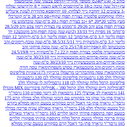
טופר אקרילי+הדפס צבעוני שנה טובה
מעמד
בה כ-18 ס"מ
קיסמים לראש השנה * 8 יח'
קישוטי שולחן
חבק נייר לצלחת- 10 יח
קופסא מהודרת לעוגת אינגליש
מגש פלסטיק בצורת תפוח שקוף+פס זהב 28 ס"מ קוטר
כלי
בה
מגש עץ
 זהב 29/26 ס"מ
מגש עץ בצורת רימון צבע זהב 28.5/29
12 יח'
-אדום
חב' 12 תפוח גליטר ק.3 ס"מ-ירוק
חב' 12 תפוח
שקית נייר 38.5/31.5/11 ס"מ-שנה טובה-רימונים-זהב
קפ' ל6 קאפקייקס 25/17/8 ס"מ- שנה טובה פרחוני זהב
פלסטי בצורת תפוח ק.22 ג.7 ס"מ
שקית נייר 24.5/19/8
ובה-פרחים-זהב מוטבע
שקית נייר 30/23/10 ס"מ-שנה
ם-זהב מוטבע
שקית נייר 30/23/10 ס"מ-שנה
ים-זהב מוטבע
מארז טסוש משפחתי
מארז טסה חוויה
 טסה מוזהב
הריבו מרשמלו ברביקיו 175ג'
עוגיות פיליפינוס
רם
עוגיות פיליפינוס שוקולד לבן 120 גרם
עוגיות
ל מלוח שוקולד לבן 118 גרם
מילקה לו שוקולד חלב
ים שוקולד חלב קרמל 90ג' - K
מילקה פיבוריטס MIX מונדלז
ז לב אמיצ'לי 125 גרם
מארז לב ריטר ספורט 110 גרם
ד"ר
גרארד פתי-בר שוקו בר בסקוויט עם דובוני שוקולד חלב במילוי קרם 175
ארד פתי-בר דאבל קרם בסקוויט בטעם קקאו ממולא בקרם
ולד חלב 216 גרם
ד"ר גרארד טארלט עוגיה פריכה במילוי
וספת פתיתי קקאו קלויים 165 גרם
ד"ר גרארד טארלט
ה במילוי בטעם קרמל מלוח בתוספת פתיתי פופקורן קלויים
ר גרארד פתי-בר דאבל קרם בסקוויט בטעם שוקו ממולא