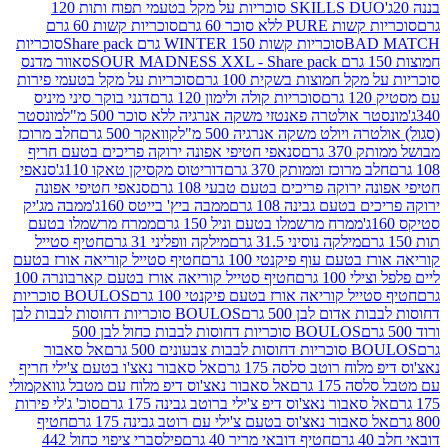
SKILLS DUO סוכריות על מקל בטעמי תפוח ותות 120
P ללא סוכר 60 גרם
סוכריות קשות 60 גרם
BAD
סוכריות קשות WINTER 150 גרם Share pack
סוכריות
סאוור מדנס
קל חמוצות בשקית 100 גרם
סוכריות על מקל בטעמי פירות
סוכריות קולה ולימון 120 גרם
דגני בוקר סיני מיניס
 אולטרה פאנטזי משקה אנרגיה ללא סוכר 500 מ"ל
מונסטר
ה ויולט משקה אנרגיה 500 מ"ל
קוואקר 500 גרם
חלב מרוכז
3 גרם
סנאפי חטיפי אפונה ירוקה פריכים בטעם חריף
 מרוכז וממותק 370 גרם
דוריטוס מקסיקן טאקו 110ג'
סנאפי
ירוקה פריכים בטעם טבעי 108 גרם
סנאפי חטיפי אפונה
בטעם גבינה 108 גרם
ממבה ביץ' בייטס 160ג'
ממבה מג'יק
ממרח מרשמלו בטעם וניל 150 גרם
ממרח מרשמלו בטעם
מילקה נוסיני 31.5 גרם
מילקה וופליני 31 גרם
חטיף סטייל
בטעם עוף פיקנטי 100 גרם
חטיף סטייל קוריאה אורז בטעם
100 גרם
חטיף סטייל קוריאה אורז בטעם קארבונרה 100
יל קוריאה אורז בטעם פיקנטי 100 גרם
BOULOS סוכריות
אדום לבן 500 גרם
BOULOS סוכריות דחוסות לבבות לבן
BOULOS סוכריות דחוסות לבבות כחול לבן 500
 צבעונים 500 גרם
אל סאבור
וח רוטב סלסה 175 גרם
אל סאבור נאצ'ו בטעם צ'ילי חריף
175 גרם
אל סאבור נאצ'וס דיפ מלוח עם מטבל גוואקמולי
סאבור נאצ'וס דיפ צ'ילי ברוטב גבינה 175 גרם
סוכ' ג'לי פירות
סאבור נאצ'וס בטעם צ'ילי עם רוטב גבינה 175 גרם
חטיף
חטיף דובאי מריר 40 גרם
פילסברי ציפוי כחול 442