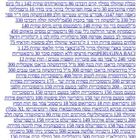
במילוי קרם דובדבן 86 גרם
ווארהדס שקית 142 ג גלי בינס
בש 30 גרם עמק חפר
טרולי בורגר מיני בודד 10 גרם
מילקה
K
בד"צ טורינו טנטיישן חלב 189ג'
משקה מוגז ד"ר פפר
משקה דר פפר בקבוק 450מ"ל
קוקה קולה דובדבן 330
 גוד שקית 140 גרם
מנטוס פרוט מיקס שקית 140
ר הרולטה ג'לי ענק 90 גרם
שמרים נמסים בואקום 450
בטעם אפרסק 500 גרם
לקריץ בלוק לבן 1 ק"ג
לקריץ וידאל
ירות הדר 1 ק"ג
דובאי שוקולד חלב פיסטוק וקדאיף 75
י שוקולד מריר 175ג'
באצ'י מריר קלאסי שקית 125 ג'
PERUGI
מארז מרציפן ללא תוספת סוכר 30 גרם
אטריות
צמר גפן עם סוכריות קופצות ענבים / תות שקית 12
 תות בננה 300 מ"ל בודד
משקה בראבו אשכולית 300
ה בראבו תפוזים 300 מ"ל בודד
משקה בראבו ענבים 300
רח עוגיות לוטוס קרמל 400 גרם
סוכריות בפחית פירות
סוכריות בפחית פרות יער - 175 גרם
סוכריות בפחית
סוכריות קלפני בטעם פירות 150 גרם
סוכריות קלפני
גרם
סוכריות קלפני בטעם דובדבן 150 גרם
סוכריות
רות יער 150 גרם
ריטר חלב פיסטוק 100 גרם
רואופ פירות
תות 18 גרם
רואופ פטל 18 גרם
סוכ' צמר גפן תות חמוץ
1ג'
מארז טסה מאוהב
מארז טסה ריגושים
ריסז XL טבלת
שוקוליטלי מקרונים תות שדה 90 גרם
קוטדור בושה חלב
גלס אורגינל 149 גרם
פרינגלס ברביקיו 158 גרם
פרינגלס
פרינגלס פיצה 158 גרם
בצקניות אורז להכנה מהירה-
ניוקי שלושה צבעים 500 גרם
מיני ניוקי 500 גרם
ניוקי
ג'יו קונכיות 500 גרם
גליליות וופל במילוי קרם אגוזים 150