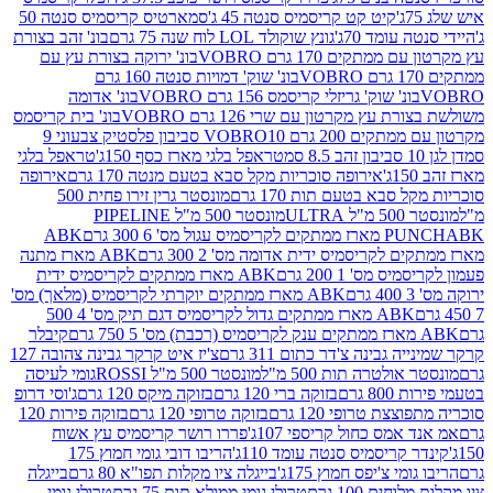
קיט קט קריסמיס סנטה 45 ג'
סמארטיס קריסמיס סנטה 50
עומד 70ג'
גונץ שוקולד LOL לוח שנה 75 גרם
בונ' זהב בצורת
תקים 170 גרם VOBRO
בונ' ירוקה בצורת עץ עם
בונ' שוק' דמויות סנטה 160 גרם
נ' שוק' גריזלי קריסמס 156 גרם VOBRO
בונ' אדומה
עץ מקרטון עם שרי 126 גרם VOBRO
בונ' בית קריסמס
 200 גרם VOBRO
10 סביבון פלסטיק צבעוני 9
טראפל בלגי מארז כסף 150ג'
טראפל בלגי
אירופה סוכריות מקל סבא בטעם מנטה 170 גרם
אירופה
סבא בטעם תות 170 גרם
מונסטר גרין זירו פחית 500
ULT
מונסטר 500 מ"ל PIPELINE
ABK
PU
לקריסמיס ידית אדומה מס' 2 300 גרם
ABK מארז מתנה
מס' 1 200 גרם
ABK מארז ממתקים לקריסמיס ידית
ABK מארז ממתקים יוקרתי לקריסמיס (מלאך) מס'
ABK מארז ממתקים גדול לקריסמיס דגם תיק מס' 4 500
קיבלר
גבינה צ'דר כתום 311 גרם
צ'יז איט קרקר גבינה צהובה 127
ולטרה תות 500 מ"ל
מונסטר 500 מ"ל ROSSI
גומי לעיסה
 גרם
בזוקה ברי 120 גרם
בזוקה מיקס 120 גרם
ג'וסי דרופ
ת טרופי 120 גרם
בזוקה טרופי 120 גרם
בזוקה פירות 120
מס כחול קריספי 107ג'
פררו רושר קריסמיס עץ אשוח
קריסמיס סנטה עומד 110ג'
הריבו דובי גומי חמוץ 175
י צ'יפס חמוץ 175ג'
בייגלה ציו מקלות תפו"א 80 גרם
בייגלה
ים 100 גרם
טרולי גומי ממולא תות 75 גרם
טרולי גומי