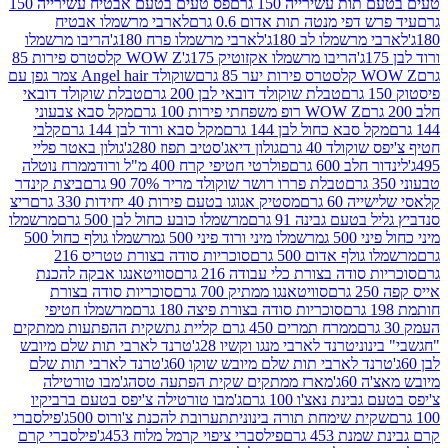
ת עשירייה 150 גרם
פס טעים בטעם אבטיח עשירייה 150
דפי מנטה תות אדום 0.6 גרם
לארבי מרשמלו אבטיח
מרשמלו לב 180ג'
לארבי מרשמלו פרח 180ג'
הריבו מרשמלו
הריבו מרשמלו אקזוטיק 175ג'
WOW Z קלסטרס פירות 85
 85 גרם
שוקולד Angel hair צמר גפן עם
טבלת שוקולד דובאי לבן 200 גרם
טבלת שוקולד דובאי
WOW Z רופ משפחתי פירות 100 גרם
מקל סבא צבעוני
 סבא כחול לבן 144 גרם
מקל סבא ורוד לבן 144 גרם
קלבי
ולד 40 גרם
גולון דיאג'סטיב תפוז 280ג'
גולון באטר פליי
ב 600 גרם
פולרטי חטיפי קרח 400 מ"ל ורוד
ממרח נוטלה
טבלת פררו רושר שוקולד מריר 70% 90 גרם
ביצת קינדר
60 גרם
מסטיק אגוגו בטעם פירות 40 יחידות 330 גרם
ריצ
טעם גבינה 91 גרם
מרשמלו כובע כחול לבן 500 גרם
מרשמלו
50 ג
מרשמלו מיני ורוד פיני 500 ג
מרשמלו גולף כחול 500
לף אדום 500 גרם
סוכריות סודה בצורת טטריס 216
סודה בצורת כלי עבודה 216 גרם
סוויטאנגו אבקה להכנת
סוויטאנגו ממתיק 700 גרם
סוכריות סודה בצורת
סוכריות סודה בצורת פיצה 180 גרם
מרשמלו חטיפי
ממרח תמרים 450 גרם קליית גת
שקית ההפתעות ממתקים
וני
טרנד לארבי מנגו וקשיו 28ג'
טרנד לארבי תות שלם מיובש
ד לארבי תות שלם מיובש שוקו 60ג'
טרנד לארבי תות שלם
6ג'
מארז ממתקים שקית הפתעה טסה
ג'מבו טורטילה
נת נאצ'ו 100 גרם
ג'מבו טורטילה צ'יפס בטעם ברביקיו
ית שימחת תורה בינונית
תערובת להכנת צ'ורוס 500ג'
פילסברי
 453 גרם
פילסברי ציפוי קרמל מלוח 453ג'
פילסברי קרם