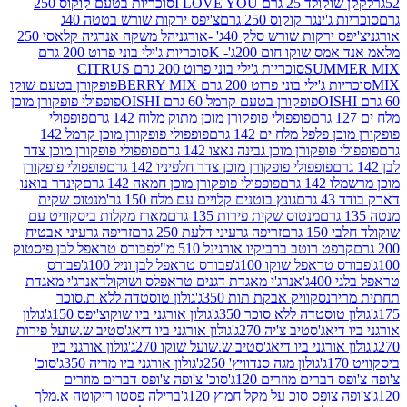
2 גרם I LOVE YOU
סוכריות בטעם קוקוס 250
ינגר קוקוס 250 גרם
צ'יפס ירקות שורש בטטה 40ג
רקות שורש סלק 40ג' -אורגני
הל משקה אנרגיה קלאסי 250
 שוקו חום 200ג'- K
סוכריות ג'ילי בוני פרוט 200 גרם
SUM
סוכריות ג'ילי בוני פרוט 200 גרם CITRUS
ילי בוני פרוט 200 גרם BERRY MIX
פופקורן בטעם שוקו
פופקורן בטעם קרמל 60 גרם OISHI
פופפולי פופקורן מוכן
פופפולי פופקורן מוכן מתוק מלוח 142 גרם
פופפולי
פלפל מלח ים 142 גרם
פופפולי פופקורן מוכן קרמל 142
ופקורן מוכן גבינה נאצו 142 גרם
פופפולי פופקורן מוכן צדר
פופפולי פופקורן מוכן צדר חלפיניו 142 גרם
פופפולי פופקורן
גרם
פופפולי פופקורן מוכן חמאה 142 גרם
קינדר בואנו
ם
גונץ בוטנים קלויים עם מלח 150 גר'
מנטוס שקית
מנטוס שקית פירות 135 גרם
מארז מקלות ביסקוויט עם
גרם
זריפה גרעיני דלעת 250 גרם
זריפה גרעיני אבטיח
ט רוטב ברביקיו אורגינל 510 מ"ל
פבורס טראפל לבן פיסטוק
טראפל שוקו 100ג'
פבורס טראפל לבן וניל 100ג'
פבורס
ג'
אנרג'י מאגדת דגנים טראפלס ושוקולד
אנרג'י מאגדת
ר
נסקוויק אבקת תות 350ג'
גולון טוסטדה ללא ת.סוכר
וסטדה ללא סוכר 350ג'
גולון אורגני ביו שוקוצ'יפס 150ג'
גולון
אג'סטיב צ'יה 270ג'
גולון אורגני ביו דיאג'סטיב ש.שועל פירות
אורגני ביו דיאג'סטיב ש.שועל שוקו 270ג'
גולון אורגני ביו
גולון מגה סנדוויץ' 250ג'
גולון אורגני ביו מריה 350ג'
סוכ'
ברים מוזרים 120ג'
סוכ' צ'ופה צ'ופס דברים מוזרים
צופס סוכ על מקל חמוץ 120ג'
ברילה פסטו ריקוטה א.מלך