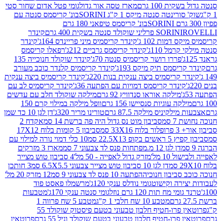
ת 100 גרם
מארז טסה אור גדול
גומי פטל אדום שחור סטי
רינטה סנטה מיקס 1 ק"ג SORINI
בונ' קריסמס סנטה עם
בונ' קריסמס טיפאני 180 גרם
גרם
SORINI
קינדר
דמות 102 ג'
קינדר קריסמיס מיני פריינדס 164ג'
קינדר
מל 110ג'
קינדר קריסמס גרביים 212ג'
רפאלו קריסמס
פררו רושר קריסמיס סנטה 70ג'
קינדר שוקולד חנוכייה 135
יסמס תיק מיקס 193ג'
קינדר קריסמיס קלנדר כוכב מעורב
 קריסמיס ביצה ענקית בנות 220ג'
קינדר קריסמיס ביצה ענקית
ינדר קריסמס דמויות עם הפתעה 36ג'
קינדר קריסמיס לב עם
מילקה אוראו סנדוויץ 92 גרם
מילקה שוקולד חלב עם עדשים
קה עוגיות סנסיישן 156 גרם
וופל מילקה במילוי קרם 150
לקיניס מילקה 87.5 גרם
טורינו מריר 320ג'
דן לגן 10 כד שמן
 סמ
סביבון מוט נס גדול היה פה ברשת 14 סמ
אקדח 2
33 סמ
סביבון 5 קומות בלוח 17X12
ופ 22.5X13 סמ
10 כלי דמוי נורה למילוי עם
דן לגן 12 מ.מפתחות פנס לד צבעוני 7 סמ
מארז 3 מזרקים
10 מל'
מזרק גדול לאפייה - 50 מל'
4 סביבון טוש מצייר
דן לגן 10 סביבון טוש מצייר צבעוני 6.5X5.5 סמ
3 חותכן
סביבון חנוכיה
הפתעה 10 פנס לד צבעוני 9 סמ
12 מזרק 20 מל'
ירה וקישוט
גומי נודלס ענקי 120ג'
מרשמלו פאסט פוד
 מח תות 120 גרם נוזל
גומי סנטה ענקי 170ג'
מטבעות
מטבע 10 שח חלבי 1 ק"ג
מטבע 5 שח פרווה 1
פרוטאין פרו-חטיף חלבון טבעוני בטעם פיסטוק שוקולד 55
פרו-חטיף חלבון טבעוני בטעם שוקולד וניל 55 גרם
פרוטאין