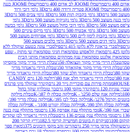
מרשמלו JOOMI לב אדום 400 גרם
מרשמלו JOOMI בננה
JOOM פטריה ורודה 400 גרם
3D גו'מי דובי ורוד
3D גו'מי בקבוק תות 500 גרם
3D גו'מי צבים 500 גרם
3D
 500 גרם
3D גו'מי נקניקיה מעוצב 500 גרם
3D גו'מי
גרם
3D גו'מי דובי כחול מעוצב 500 גרם
3D גו'מי כבשה
3D גו'מי אבטיח 500 גרם
3D גו'מי מיקס עיניים 500
3D גו'מי אפרוחים מעוצב 500
3D גו'מי כלבים מעוצב 500
ראוניז ללא גלוטן 415 גרם
פילסברי עוגה בטעם שוקולד ללא
מארז קלאסוש טסה
מארז חגיגי טסה
מארז שי מתוק - שפע
אלגנט טסה
מארז ענק ממתקים טסה
מארז מותגי הבית
ידי מריר מקור וונצואלה 50ג'
טבלת היידי מריר מקור מקסיקו
ידי מריר מקור אקוואדור 50ג'
טבלת היידי גראנדור מריר
לת היידי גראנדור חלב שקד 80ג'
טבלת היידי גראנדור מריר
ת היידי גראנדור חלב אגוז 80ג'
רולטה 120 גרם CANDY
תק פירות עם סוכריית נייר 20 גרם
קינדר שוקולד מיני פרנדס
רם
קינדר מקסי 100 גרם
בר טובלרון שקד כחול
וז שלם 250ג' - K
מילקה טבלה לו 87ג'-K
טבלת מילקה
2ג'-K
מילקה בבלי לבן 95ג'-K
מילקה טבלה מריר 90ג'-
חלב 90ג'-K
מילקה טבלה יוגורט 100ג' - K
מילקה טבלה
גומי מתקלף ענק אפרסק 136 גרם
גומי מתקלף ענק בננה
י מתקלף ענק ענבים 136 גרם
טבלת היידי גראנדור לבן שקדים
סניקרס ח.בוטנים חמישייה קרימי 182.5ג'
ריץ קרקר 200
סי מריר 250 גרם
הריבו זהב מקסי דובונים 375ג'
מארז ספר
ומי בליסטר תירס 100 גרם
פרח שוקולד 18 גרם באריזה