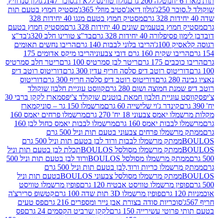
נוטלה 200 גרם
גולון טווינס ללא ת.סוכר 147ג'
גולון סנדוויץ'
250ג'
גולון דיאג'סטיב מוזלי 365ג'
מסטיק חמוץ בטעם תות
מסטיק חמוץ בטעם מנגו 40 יחידות 328
 בטעמים שונים 40 יחידות 328 גרם
מסטיק חמוץ בטעם
רה 40 יחידות 328 גרם
בד"צ טורינו חלב 320ג'
בד"צ
100ג'
הריבו בלוני לבבות 140 גרם
הריבו נחשים תאומים
שקית 160 גרם דובי צבעוני
הריבו מיקס אדומים 175
ים 175 גרם
ריטר לבן סמרטיס 100 גרם
ריטר חלב סמרטיס
יטוס רוטב דיפ סלסה חריף עדין 300 גרם
דוריטוס רוטב דיפ
ם
דוריטוס רוטב דיפ סלסה חריף 300 גרם
דוריטוס
ת חמוצה ושום 280 גרם
קווסט עוגיית חלבון שוקולד
 עוגיית חלבון חמאת בוטנים שוקולד צ'יפס
מארז לקקן ברבי 30
קינדר ג'וי שלישייה 60 גרם
מרשמלו 150 גר – סוניק
מארז
מס צבעוני 18 יח' 270 גרם
מרשמלו פרחים יאמס 160
בבות יאמס 160 גרם
מרשמלו לבבות יאמס כחול לבן 160
ממתק מרשמלו פרחים צבעוני בטעם תות וניל 500 גרם
ממתק מרשמלו לבבות ורוד לבן בטעם תות וניל 500 גרם
ממתק מרשמלו מסולסל BOULOSתכלת לבן בטעם תות וניל
ממתק מרשמלו מסולסל BOULOSורוד לבן בטעם תות וניל 500
ממתק מרשמלו כריות ורוד,לבן בטעם תות וניל 500 גרם
ממתק מרשמלו מסולסל צבעוני BOULOSבטעם תות וניל
ין מרשמלו טוויסט אבטיח 120 גרם
פופין מרשמלו טוויסט
פופין מרשמלו 3D תות שדה 100 גרם
קטשופ סרירצ'ה
סוכריות סודה בצורת אבן נייר ומספרים 216 גרם
פס טעים
טי עשירייה 150 גרם
לקקן שרביט הקסמים 24 גרם
פס