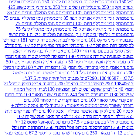
ביסקוויט לוטוס במילוי קרם לוטוס 150 גרם
גליליות וופלים
 גרם
גליליות וופלים וניל 250 גרם
היינץ מיוקטשופ 425
י מתקלף חיות 102 גרם
ממתק גומי מתקלף ענבים מנגו 85
י מתקלף אפרסק תפוז 85 גרם
ממתק גומי מתקלף ענבים 75
י מתקלף חיות 102 גרם
ממתק גומי מתקלף ענבים 75
י מתקלף אפרסק 75 גרם
ממתק גומי מתקלף ליצ'י 75
לוטיזן ביטקוין 1 ק"ג
מטבעות מולטיזן 5 ש"ח 1 ק"ג
הרשי
 מיקס 181 גרם
הרשי לבבות אקסטרה קרימי 181 גרם
הרשי
שוקולד 102 גרם
ג'ולי ראנצ'ר גומי מארז לב 107 גרם
נודלס
בטעם עוף חריף 140 גרם
אטריות להכנה מהירה ראמן
שחורה צאצ'רוני 140 גרם
צופה לקריץ שטוח צבעוני חמוץ
מץ חומץ ספריי רימון 50 גרם
עיד אומץ חומץ ספריי מטף 50
 חומץ סוכריה+גלי חמוץ 50 גרם
פררו רושר 100ג'
בוטן רביולי
ף אורז בטעם צ'לי 120 גרם
סוכ' מנטוס רול יחידה מנטה
סוכ' מנטוס רול יחידה פירות 37.5ג' -
72901
חטיפי חומוס דבאייל 200 גרם
עיד אומץ חומץ טריפל ג'ל
ברגן שוקוצ'יפס ש.לבן חמוציות 130ג'
ברגן רויאל חמאה
בונבוניירה רפאלו 240 גרם
קנדי שוגר סאוור 100 גרם תפוח
וור 100 גרם תפוח
קנדי שוגר סאוור 100 גרם
 מרסי פטיטס מיניאטור 125ג'
עיד לקקן אסלה טבילה +
לקקן פח אשפה טבילה +אבקה 40 גרם
ד"ר פפר קרם תות
 פפר קרם סודה 355 מ"ל
סאוור פאצ' פטל שקית 102
יל בטעם פאנטה 37.5 גרם
וופל ג'נסן-וופל טוסט 12 יח'
בקרסלנד-סטרופ וופל הולנדי 250 גרם
תחנת רוח וופל
קינדר שוקו בונס קריספי 67.2 גרם
גומי ענקי