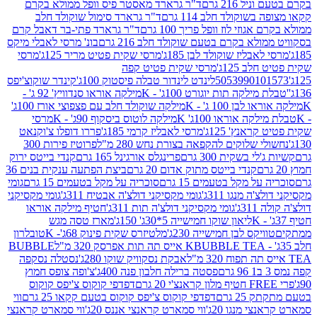
 216 גרם
ד"ר גרארד מאסטר פיס וופל ממולא בקרם
שוקולד חלב 114 גרם
ד"ר גרארד סימול שוקולד חלב
וזי לוז וופל פריך 100 גרם
ד"ר גרארד פתי-בר דאבל קרם
לא בקרם בטעם שוקולד חלב 216 גרם
בונ' מרסי לאבלי מיקס
בליז שוקולד לבן 185ג'
מרסי שקית פטיט מריר 125ג'
מרסי
ב 125ג'
מרסי שקית פטיט קפה
505399010
לינדט לינדור טבלה פיסטוק 100ג'
קינדר שוקוצ'יפס
ילקה תות יוגורט 100ג' - K
מילקה אוראו סנדוויץ' 92 ג' -
בן 100 ג' - K
מילקה שוקולד חלב עם פצפוצי אורז 100ג'
ה אוראו 100ג' K
מילקה לוטוס ביסקוף 90ג' - K
מרסי
אנץ' 125ג'
מרסי לאבליז קרמי 185ג'
פררו דופלו צ'וקנאט
 שלוקים להקפאה בצורת נחש 280 מ"ל
פרוטיז פירות 300
י בשקית 300 גרם
פרינגלס אורגינל 165 גרם
קנדי בייטס ירוק
קנדי בייטס מתוק אדום 20 גרם
ביצת הפתעה ענקית בנים 36
ל מקל בטעמים 15 גרם
סוכריה על מקל בטעמים 15 גרם
גומי
 מנגו 311ג'
גומי מקסיקני דולצ'ה אבטיח 311ג'
גומי מקסיקני
ג'
גומי מקסיקני דולצ'ה תות 311ג'
חטיף מילקה אוראו
ליאון שוקו חמישייה 5*30ג' 150ג'
מארז טסה מגש
יקס לבן חמישייה 230ג'
מלטיזרס שקית פינוק 68ג'- K
טובלרון
BUBBLE TEA אייס תה תות אפרסק 320 מ"ל
BUBBLE
אבקת נסקוויק שוקו 280ג'
נסטלה נסקפה
פסטה ברילה חלבון פנה 400ג'
צ'ופה צופס חמוץ
דפדפי קוקוס צ'יפס קוקוס
2 גרם
דפדפי קוקוס צ'יפס קוקוס בטעם קקאו 25 גרם
ווי
 מנגו 20ג'
ווי סמארט קראנצי אננס 20ג'
ווי סמארט קראנצי