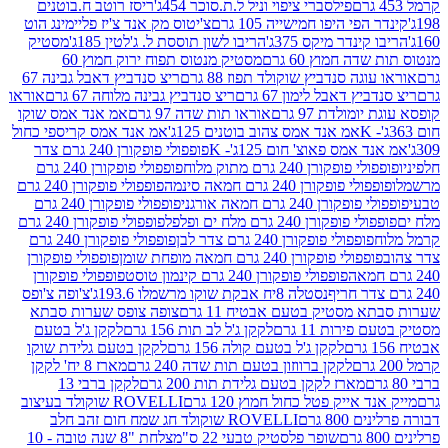
פילסברי ציפוי וניל ל.ת.סוכר 454ג'
ריסז רוטב ח.בוטנים
פי היפו חמישייה 105 גרם
צ'יטוס מק אנד צ'יז פליימינג הוט
ינדר מיקס 375ג'
הריבו לשון תוססת ל. ג'לטין 185ג'
מסטיק
ה חמוץ 60 גרם
מסטיק מנטוס תפוח ירוק חמוץ 60
גה סנדביץ שוקולד תפוז 88 גרם
ריצ סנדביץ דאבל גבינה 67
ץ דאבל לימון 67 גרם
ריצ סנדביץ גבינה מלוחה 67 גרם
אוראו
מולדת 97 גרם
אוראו תות שדה 97 גרם
אמ אנד אמס שוקו
אמ אנד אמס צהוב בוטנים 125ג'
אמ אנד אמס קריספי כחול
אמס פאוצ' חום 125ג'- K
פופפולי פופקורן 240 גרם צדר
פופקורן 240 גרם מתוק מלוח
פופפולי פופקורן 240 גרם
י פופקורן 240 גרם חמאה סינמה
פופפולי פופקורן 240 גרם
רן 240 גרם חמאה אורגני
פופפולי פופקורן 240 גרם
פופקורן 240 גרם מלח ים ופלפל
פופפולי פופקורן 240 גרם
פופפולי פופקורן 240 גרם צדר לבן
פופפולי פופקורן 240 גרם
פולי פופקורן 240 גרם חמאה מופחת שומן
פופפולי פופקורן
פופפולי פופקורן 240 גרם קינמון טוסט
פופפולי פופקורן
נסטלה 8יח אבקת שוקו מרשמלו 193.6ג'
צ'ופה צ'ופס
 מסטיק בטעם אבטיח 11 גרם
צופה צופס שערות סבתא
ירות 11 גרם
לקקן ג'ל לב תות 156 גרם
לקקן ג'ל בטעם
לקקן ג'ל בטעם קולה 156 גרם
לקקן בטעם גלידת שוקו
לקקן ברווזון בטעם תות שדה 240 גרם
מארז 8 יח' לקקן
מארז לקקן בטעם גלידת תות 200 גרם
לקקן ברבי 13
 אייק פטל כחול חמוץ 120 גרם
ROVELLI שוקולד בעיצוב
80 גרם
ROVELLI שוקולד חג שמח חום זהב חלב
שופר פלסטיק טבעי 22 ס"מ
צלחת "8 שנה טובה - 10