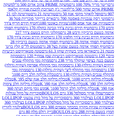
 100 גרם
משקה PRIME צהוב אדום 500 מ"ל
משקה
הנגרי ג'ק תערובת להכנת פנקייק קלאסי
ל לואקר מקסי אגוז 50 גרם
טורטינה 21 גרם
טורטינה לבן 21
 עגבניות פאסטה 700 גרם
אייס ברייקר סוכריות פטל 36
מ אנד אמס 180ג'
עוגיות באונטי 180ג'
חטיף תירס חריף צ'דר
חטיף תירס גבינת צ'דר וגבינה כחולה 170 גרם
חטיף תפוחי
ביקיו ודבש 28 גרם
מקלוני תירס בטעם צ'דר 227
 גבינת צ'דר חלפינו 170 גרם
חטיף תירס גבינת צ'דר 170
חי אדמה 28 גרם
חטיף תפוחי אדמה בטעם ברביקיו 28
וחי אדמה בטעם שמנת בצל 28 גרם
מנטוס לל"ס קלין ברט'
אוראו מיני בשקית שוקו 61.3 גרם
טונה סטארקיסט רביעיות
טונה סטארקיסט רביעיות שמן צמחי* 120 גרם
ממתק
יפוי שוקולד מריר 238 גרם
ממתק גומי מתקלף ענבים
דולה) 130 גרם
ממתק גומי מתקלף אפרסק (שקית גדולה)
ק גומי מתקלף ליצ'י (שקית גדולה) 130 גרם
ממתק גומי
(שקית גדולה) 130 גרם
טבלת מילקה חלב דיים 100ג'
דיזרט 100ג' K
טבלת מילקה חלב אגוז שלם 95ג' K
טבלת
K
טבלת מילקה חלב אגוז 90ג' K
טבלת מילקה חלב צימוק
טבלת מילקה חלב קרמל 100ג' K
מגש גומי מיקס תנתה 360
 מסולסל 336 גרם BOULOS
סוכריות על מקל עגולות
 גרם
סוכריות על מקל בורג צבעוני LOLLIPOP
סוכריות על מקל מסולסלות LOLLIPOP בצילנדר 360
ות מקרון במבחר טעמים 300 גרם BOULOS
צילנדר לקריץ
28 גרם BOULOS
בייק רולס מלח 80 גרם