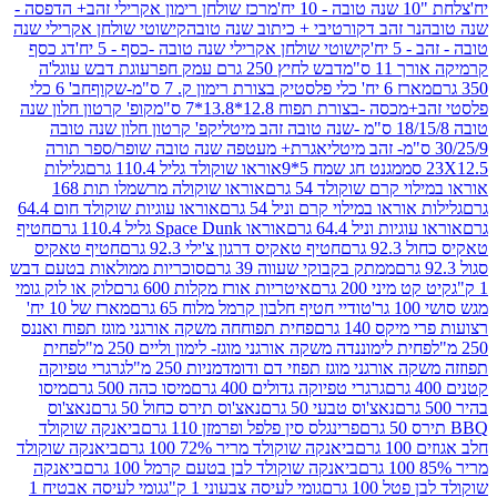
מרכז שולחן רימון אקרילי זהב+ הדפסה -
ר זהב דקורטיבי + כיתוב שנה טובה
קישוטי שולחן אקרילי שנה
יח'
קישוטי שולחן אקרילי שנה טובה -כסף - 5 יח'
דג כסף
 ס"מ
דבש לחיץ 250 גרם עמק חפר
עוגת דבש עוגל'ה
טיק בצורת רימון ק. 7 ס"מ-שקוף
חב' 6 כלי
 -בצורת תפוח 12.8*13.8*7 ס"מ
קופ' קרטון חלון שנה
קפ' קרטון חלון שנה טובה
אגרת+ מעטפה שנה טובה שופר/ספר תורה
מגנט חג שמח 5*9
אוראו שוקולד גליל 110.4 גרם
גלילות
קרם שוקולד 54 גרם
אוראו שוקולה מרשמלו תות 168
ראו במילוי קרם וניל 54 גרם
אוראו עוגיות שוקולד חום 64.4
ת וניל 64.4 גרם
אוראו Space Dunk גליל 110.4 גרם
חטיף
גרם
חטיף טאקיס דרגון צ'ילי 92.3 גרם
חטיף טאקיס
ממתק בקבוקי שעווה 39 גרם
סוכריות ממולאות בטעם דבש
יני 200 גרם
איטריות אורז מקלות 600 גרם
לוק או לוק גומי
טודיי חטיף חלבון קרמל מלוח 65 גרם
מארז של 10 יח'
ס 140 גרם
פחית תפוחחה משקה אורגני מוגז תפוח ואננס
ת לימוננדה משקה אורגני מוגז- לימון וליים 250 מ"ל
פחית
אורגני מוגז תפוזי דם ודומדמניות 250 מ"ל
גרגרי טפיוקה
גרגרי טפיוקה גדולים 400 גרם
מיסו כהה 500 גרם
מיסו
נאצ'וס טבעי 50 גרם
נאצ'וס תירס כחול 50 גרם
נאצ'וס
פרינגלס סין פלפל ופרמזן 110 גרם
ביאנקה שוקולד
ם
ביאנקה שוקולד מריר 72% 100 גרם
ביאנקה שוקולד
ביאנקה שוקולד לבן בטעם קרמל 100 גרם
ביאנקה
100 גרם
גומי לעיסה צבעוני 1 ק"ג
גומי לעיסה אבטיח 1