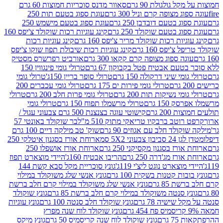
 גולגולת 90 גרם
סאוור מדנס סוכריות חמוצות 60 גרם
 מצופה קרם וניל 300 גרם
עוגת ספוג בטעם תות 250
 בטעם דובדבן 250 גרם
עוגת ספוג בטעם מישמש 250
ג בטעם שוקולד 250 גרם
קינג עוגיות רכות שוקולד צ'יפס 160
יות רכות שוקולד מריר צ'יפס 160 גרם
קינג עוגיות רכות
'יפס 160 גרם
קינג עוגיות רכות שיבולת תפוז שוקו צ'יפס
ה ספוג מצופה קרם קקאו 300 גרם
אורביט רפרשרס מסטיק
עם אבטיח פטל בקבוקון 67 גרם
טרולי גומי פינגווין 150
י שיני דרקולה 150 גרם
טרולי סופר בריין 150ג'
טרולי גומי
טרולי גומי פירות ים 175 גרם
טרולי גומי עכברים 200
י נשיקות תות 200 גרם
טרולי גומי פרות חלב 200 גרם
טרולי
150 גרם
טרולי מרשמלו תפוח 150 גרם
טרולי גומי
200 גרם
קישוטי עוגה בצנצנת 500 גרם צבעוני עגול /
טב ברבקיו טריאקי מתוק 510 מ"ל
בר שוקולד באונטי 57
ולד חלב עם אגוזים 90 גרם
שוק' טב מילקה דיים 100 גרם
יבון צבעוני 5X2 סמ
ארוחת אורז בסגנון איטלקי 250
ז בסגנון מקסיקני 250 גרם
ארוחת אורז אושפלו 250
ז מג'דרה 250 גרם
הריבו אבטיח 160ג'
היידי מוצארט תפוז
וצארט נוגט ליצ'י 119ג'
גונץ סוכריית מקל סבא קשת 144
ת קטנות בשקית 100 גרם
גונץ אנשי שלג משוקולד במילוי
85 גרם
גונץ אנשי שלג משוקולד במילוי קרם חלב ברשת
 סנטה משוקולד במילוי קרם חלב ברשת 85 גרם
גונץ שוקולד
שישיה 78 גרם
גונץ שוקולד חלב סנטה 100 גרם
גונץ עוגיות
גונץ שוקולד לוח שנה מפרץ
גרם
גונץ שוקולד לוח שנה קריסמיס 50 גרם
גונץ מיקס