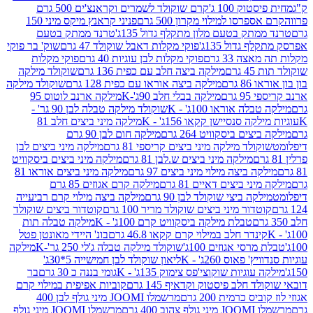
ק 100 ג'
קרם שוקולד לשמרים וקראנצ'ים 500 גרם
רסו למילוי מקרון 500 גרם
פניני קראנץ מיקס מיני 150
תק בטעם מלון מתקלף גדול 135ג'
טרנד ממתק בטעם
גדול 135ג'
פוקי מקלות דאבל שוקולד 47 גרם
שוק' בר פוקי
 33 גרם
פוקי מקלות לבן עוגיות 40 גרם
פוקי מקלות
רם
מילקה ביצה חלב עם כפית 136 גרם
שוקולד מילקה
 גרם
מילקה ביצה אוראו עם כפית 128 גרם
שוקולד מילקה
גרם
מילקה בבלי חלב 90ג'-K
מילקה ארנב לוטוס 95
ה אוראו 100ג' - K
שוקולד מילקה טבלה לבן 90 גר' -
ה סנסיישן קקאו 156ג' - K
מילקה מיני ביצים חלב 81
ים ביסקוויט 264 גרם
מילקה חום לבן 90 גרם
ולד מילקה מיני ביצים קריספי 81 גרם
מילקה מיני ביצים לבן
מילקה מיני ביצים ש.לבן 81 גרם
מילקה מיני ביצים ביסקוויט
 ביצה מילוי מיני ביצים 97 גרם
מילקה מיני ביצים אוראו 81
י ביצים דאיים 81 גרם
מילקה קרם אגוזים 85 גרם
קה ביצי שוקולד לבן 90 גרם
מילקה ביצה מילוי קרם רביעייה
דור מיני ביצים שוקולד מריר 100 גרם
קוטדור ביצים שוקולד
טבלת מילקה ביסקוויט קרם 100ג' - K
מילקה טבלה תות
נדר חלב במילוי קרם קקאו 46.8 גרם
בונ' היידי מאונטן פטל
סי אגוזים 100ג'
שוקולד מילקה טבלה ג'לי 250 גר'-K
מילקה
פאוס 260ג' - K
ליאון שוקולד לבן חמישייה 5*30ג'
וגיות שוקוצי'פס צימוק 135ג' - K
גומי בננה כ 30 גרם
בר
 חלב פיסטוק וקדאיף 145 גרם
קוביות אפיפית במילוי קרם
 כרמית 200 גרם
מרשמלו JOOMI מיני גולף לבן 400
400 גרם
מרשמלו JOOMI מיני גולף