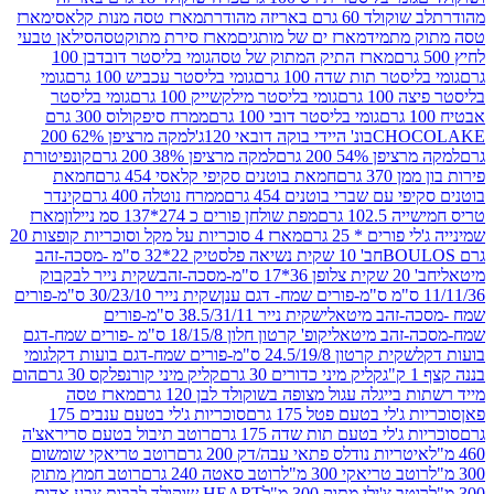
ד 60 גרם באריזה מהודרת
מארז טסה מנות קלאסי
מארז
מתמיד
מארז ים של מותגים
מארז סירת מתוקטסה
סילאן טבעי
מארז התיק המתוק של טסה
גומי בליסטר דובדבן 100
טר תות שדה 100 גרם
גומי בליסטר עכביש 100 גרם
גומי
 גרם
גומי בליסטר מילקשייק 100 גרם
גומי בליסטר
גומי בליסטר דובי 100 גרם
ממרח סיפקולוס 300 גרם
CHO
בונ' היידי בוקה דובאי 120ג'
למקה מרציפן 62% 200
54% 200 גרם
למקה מרציפן 38% 200 גרם
קונפיטורת
3 גרם
חמאת בוטנים סקיפי קלאסי 454 גרם
חמאת
עם שברי בוטנים 454 גרם
ממרח נוטלה 400 גרם
קינדר
10 גרם
מפת שולחן פורים כ 274*137 סמ ניילון
מארז
רים * 25 גרם
מארז 4 סוכריות על מקל וסוכריות קופצות 20
חב' 10 שקית נשיאה פלסטיק 22*32 ס"מ -מסכה-זהב
כה-זהב
שקית נייר לבקבוק
שקית נייר 30/23/10 ס"מ-פורים
-זהב מיטאלי
שקית נייר 38.5/31/11 ס"מ-פורים
זהב מיטאלי
קופ' קרטון חלון 18/15/8 ס"מ -פורים שמח-דגם
קית קרטון 24.5/19/8 ס"מ-פורים שמח-דגם בועות דקל
גומי
קליק מיני כדורים 30 גרם
קליק מיני קורנפלקס 30 גרם
הום
ייגלה עגול מצופה בשוקולד לבן 120 גרם
מארז טסה
'לי בטעם פטל 175 גרם
סוכריות ג'לי בטעם ענבים 175
ג'לי בטעם תות שדה 175 גרם
רוטב תיבול בטעם סריראצ'ה
ריות נודלס פתאי עבה/דק 200 גרם
רוטב טריאקי שומשום
ב טריאקי 300 מ"ל
רוטב סאטה 240 גרם
רוטב חמוץ מתוק
ב צ'ילי מתוק 300 מ"ל
HEART שוקולד לבבות צבע אדום