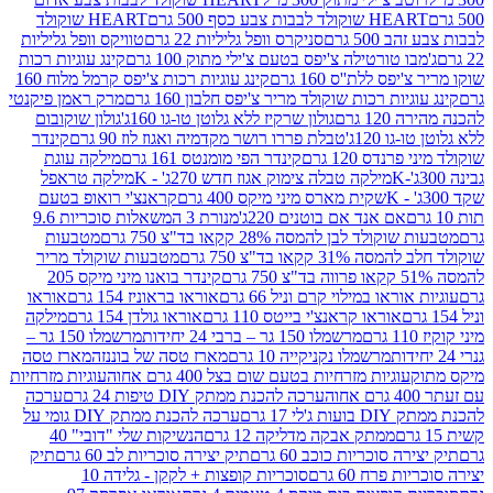
ולד לבבות צבע כסף 500 גרם
HEART שוקולד
50 גרם
סניקרס וופל גליליות 22 גרם
טוויקס וופל גליליות
ו טורטילה צ'יפס בטעם צ'ילי מתוק 100 גרם
קינג עוגיות רכות
ס ללת''ס 160 גרם
קינג עוגיות רכות צ'יפס קרמל מלוח 160
יות רכות שוקולד מריר צ'יפס חלבון 160 גרם
מרק ראמן פיקנטי
 גרם
גולון שרקיז ללא גלוטן טו-גו 160ג'
גולון שוקובום
 120ג'
טבלת פררו רושר מקדמיה ואגוז לוז 90 גרם
קינדר
נדס 120 גרם
קינדר הפי מומנטס 161 גרם
מילקה עוגת
מילקה טבלה צימוק אגוז חדש 270ג' - K
מילקה טראפל
שקית מארס מיני מיקס 400 גרם
קראנצ'י רואופ בטעם
אם אנד אם בוטנים 220ג'
מנורת 3 המשאלות סוכריות 9.6
לד לבן להמסה 28% קקאו בד"צ 750 גרם
מטבעות
 קקאו בד"צ 750 גרם
מטבעות שוקולד מריר
קינדר בואנו מיני מיקס 205
ראו במילוי קרם וניל 66 גרם
אוראו בראוניז 154 גרם
אוראו
אוראו קראנצ'י בייטס 110 גרם
אוראו גולדן 154 גרם
מילקה
מרשמלו 150 גר – ברבי 24 יחידות
מרשמלו 150 גר –
מרשמלו נקניקייה 10 גרם
מארז טסה של בוננזה
מארז טסה
עוגיות מזרחיות בטעם שום בצל 400 גרם אחוה
עוגיות מזרחיות
ערכה להכנת ממתק DIY טיפות 24 גרם
ערכה
 17 גרם
ערכה להכנת ממתק DIY גומי על
ממתק אבקה מדליקה 12 גרם
הנשיקות שלי "דובי" 40
 סוכריות כוכב 60 גרם
תיק יצירה סוכריות לב 60 גרם
תיק
פרח 60 גרם
סוכריות קופצות + לקקן - גלידה 10