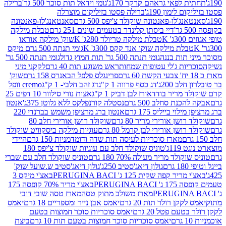
לפאי גראהם קרקר 170ג'
גומי וידאל תות סוכר 500 גר'
ברילה
לימון 190ג'
ברילה פסטו בזיליקום מוצרלה
ג'לו-פאנטונה שוקולד צ'יפס 500 גרם
סאנטאנג'לו-פאנטונה
דיי ביסתן קלינדר בטעמים שונים 251 גרם
טבלת מילקה
K
טבלת מילקה טריולד 280ג' K
שוק' מילקה אוראו
לת מילקה שוקו אנד קקס 300ג' K
גומי תנתה 500 גרם מיקס
 תות בננה
גומי תנתה 500 גר' תות חמוץ גדול
גומי תנתה 500 גר'
יות ג'לי עטופות שמחות
ראש משוגע תות 40 גרם
לקקני מיני
פרינגלס פלפל הבאנרס 158 גרם
שוק'
 200ג'
דג כסף פרווה 1 ק"ג
דג זהב חלבי- 1 ק"ג
cremo וופל
 מריר בודד
אורז לבן דביק 1 ק"ג
אצות נורי סילוור 10 דפים 25
נת סחלב 500 גרם
נסטלה קורנפלקס ללא גלוטן 375ג'
אנטון
וי בייליס 175 גרם
אנטון ברג מרציפן משמש בברנדי 220
שן אורירי מריר 80 גרם
שוקולד רושן אורירי חלב 80
ושן אורירי לבן קרמל 80 גרם
עוגיות מילקה ביסקוויט שוקולד
מארז סוכריות לעיסה תות שדה ודומדמניות 150 גרם
היידי
1ג'
טוניס שוקולד חלב עם עוגיות שוקולד צ'יפס 180
לד מריר מעולה 70% 180 גרם
טוניס שוקולד חלב עם שברי
גולון דיאג'סטיב 250ג'
גולון דיאג'סטיב ש.שועל שוק'
 קפה שקית 125 ג' PERUGINA BACI
באצ'י מיקס 3
PERUGINA
באצ'י מריר 70% קופסה 175
מארז משולב מתוק טסה
מארז טסה שובי דובי
קן רולר תות 20 גרם
יאמס אבן נייר ומספריים 18 גרם
יאמס
עם פטל 20 גרם
יאמס סוכריות סוכר חמוצות בטעם
יאמס סוכריות סוכר חמוצות בטעם תות 10 גרם
ביצת