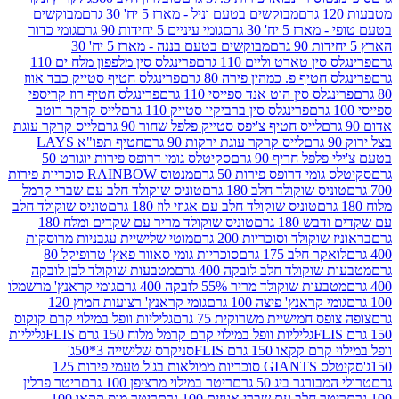
מבוקשים בטעם וניל - מארז 5 יח' 30 גרם
מבוקשים
5 יח' 30 גרם
גומי עיניים 5 יחידות 90 גרם
גומי כדור
מבוקשים בטעם בננה - מארז 5 יח' 30
ין טארט וליים 110 גרם
פרינגלס סין מלפפון מלח ים 110
חטיף פ. כמהין פירה 80 גרם
פרינגלס חטיף סטייק כבד אווז
לס סין הוט אנד ספייסי 110 גרם
פרינגלס חטיף רוז קריספי
פרינגלס סין ברביקיו סטייק 110 גרם
לייס קרקר רוטב
לייס חטיף צ'יפס סטייק פלפל שחור 90 גרם
לייס קרקר עוגת
לייס קרקר עוגת ירקות 90 גרם
חטיף תפו"א LAYS
פל חריף 90 גרם
סקיטלס גומי דרופס פירות יוגורט 50
ומי דרופס פירות 50 גרם
מנטוס RAINBOW סוכריות פירות
יס שוקולד חלב 180 גרם
טוניס שוקולד חלב עם שברי קרמל
טוניס שוקולד חלב עם אגוזי לוז 180 גרם
טוניס שוקולד חלב
 180 גרם
טוניס שוקולד מריר עם שקדים ומלח 180
וקולד וסוכריות 200 גרם
מוטי שלישיית עגבניות מרוסקות
ר חלב 175 גרם
סוכריות גומי סאוור פאץ' טרופיקל 80
וקולד חלב לובקה 400 גרם
מטבעות שוקולד לבן לובקה
ות שוקולד מריר 55% לובקה 400 גרם
גומי קראנץ' מרשמלו
י קראנץ' פיצה 100 גרם
גומי קראנץ' רצועות חמוץ 120
ס חמישיית משרוקית 75 גרם
גליליות וופל במילוי קרם קוקוס
גליליות וופל במילוי קרם קרמל מלוח 150 גרם FLIS
גליליות
קקאו 150 גרם FLIS
סניקרס שלישייה 3*50ג'
סקיטלס GIANTS סוכריות ממולאות בג'ל טעמי פירות 125
ורגר ביג 50 גרם
ריטר במילוי מרציפן 100 גרם
ריטר פרלין
ר חלב עם שברי אגוזים 100 גרם
ריטר מוס קקאו 100