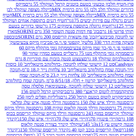
בון טבעוני בטעם בוטנים קרמל ושוקולד 55 גרם
מיקס
 ולבן 55 גרם כרמית MIX
בייגלה מצופה שוקולד לבן
בייגלה מצופה שוקולד חלב 55 גרם כרמית MIX
חטיף
עם פירות יבשים 175גר'
חטיף דגנים בתוספת אגוזים ושוקולד
חטיף גרונלה בתוספת צימוקים 175 גר'
טופי כדורים בטעם
ם
בונ' פח דמות סנטה השומר 350 גרם SORINI
מארז
ביבונצ'יק
בונ' פח משאית קריסמס 200 גרם SORINI
בובספוג
 330 מל
שק' קונפטי פי.וי.סי-סביביון מיקס צבעים
שק'
וי.סי-כד שמן מיקס צבעים
ממתק גומי מתקלף מיקס 60
י מתקלף מנגו 75 גרם
לייס בטעם כמהין שחור 90
קולד 18 גרם
צעצוע סנטה בובות עם סוכריות 8 גרם
1 קישוטי שולחן לחנוכה -כחול/זהב מיטאלי
חב' 10 כוסות
 שמח כחול/זהב מיטאלי
חב' 10 צלחות נייר ק.18 ס"מ-חנוכה
הב מיטאלי
חב' 10 צלחות נייר ק.23 ס"מ-חנוכה שמח
יטאלי
קפ' קרטון + חלון- 8/51/18 ס"מ -חנוכה שמח כחול/זהב
עוני
מארז סלסלה טסה
לוטוס קראנצ'י 380 גרם
ביסקויט קרמל לוטוס 156
לוטוס בטעם קרמל 250 גרם
גליליות וופלים לימון 250
ד איש שלג 150 גרם
סנטה וורלד סנטה,איש שלג ומלאך
סנטה וורלד סנטה קלאוס שקית 108 גרם
סנטה וורלד מיקס
 במגף 243 גרם
סנטה וורלד מיקס שוקולד קריסמס בכוס
י פינגווין 70ג'
היידי איש שלג 70ג'
היידי איש שלג 150ג'
קינדר
3xג' 45ג'
שוקולד קינדר בצורת סנטה קלאוס
קריסמיס כוכב קטן 40 ג
קינדר קריסמס שוקולד 150ג'
קינדר
בנים 75ג'
פררו קריסמס רושר כוכב 37.5 ג'
דופלו קריסמיס