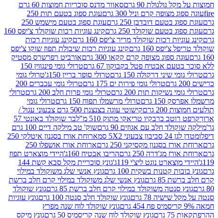
 גולגולת 90 גרם
סאוור מדנס סוכריות חמוצות 60 גרם
 מצופה קרם וניל 300 גרם
עוגת ספוג בטעם תות 250
 בטעם דובדבן 250 גרם
עוגת ספוג בטעם מישמש 250
ג בטעם שוקולד 250 גרם
קינג עוגיות רכות שוקולד צ'יפס 160
יות רכות שוקולד מריר צ'יפס 160 גרם
קינג עוגיות רכות
'יפס 160 גרם
קינג עוגיות רכות שיבולת תפוז שוקו צ'יפס
ה ספוג מצופה קרם קקאו 300 גרם
אורביט רפרשרס מסטיק
עם אבטיח פטל בקבוקון 67 גרם
טרולי גומי פינגווין 150
י שיני דרקולה 150 גרם
טרולי סופר בריין 150ג'
טרולי גומי
טרולי גומי פירות ים 175 גרם
טרולי גומי עכברים 200
י נשיקות תות 200 גרם
טרולי גומי פרות חלב 200 גרם
טרולי
150 גרם
טרולי מרשמלו תפוח 150 גרם
טרולי גומי
200 גרם
קישוטי עוגה בצנצנת 500 גרם צבעוני עגול /
טב ברבקיו טריאקי מתוק 510 מ"ל
בר שוקולד באונטי 57
ולד חלב עם אגוזים 90 גרם
שוק' טב מילקה דיים 100 גרם
יבון צבעוני 5X2 סמ
ארוחת אורז בסגנון איטלקי 250
ז בסגנון מקסיקני 250 גרם
ארוחת אורז אושפלו 250
ז מג'דרה 250 גרם
הריבו אבטיח 160ג'
היידי מוצארט תפוז
וצארט נוגט ליצ'י 119ג'
גונץ סוכריית מקל סבא קשת 144
ת קטנות בשקית 100 גרם
גונץ אנשי שלג משוקולד במילוי
85 גרם
גונץ אנשי שלג משוקולד במילוי קרם חלב ברשת
 סנטה משוקולד במילוי קרם חלב ברשת 85 גרם
גונץ שוקולד
שישיה 78 גרם
גונץ שוקולד חלב סנטה 100 גרם
גונץ עוגיות
גונץ שוקולד לוח שנה מפרץ
גרם
גונץ שוקולד לוח שנה קריסמיס 50 גרם
גונץ מיקס