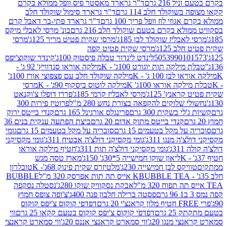
 216 גרם
ד"ר גרארד מאסטר פיס וופל ממולא בקרם
שוקולד חלב 114 גרם
ד"ר גרארד סימול שוקולד חלב
וזי לוז וופל פריך 100 גרם
ד"ר גרארד פתי-בר דאבל קרם
לא בקרם בטעם שוקולד חלב 216 גרם
בונ' מרסי לאבלי מיקס
בליז שוקולד לבן 185ג'
מרסי שקית פטיט מריר 125ג'
מרסי
ב 125ג'
מרסי שקית פטיט קפה
505399010
לינדט לינדור טבלה פיסטוק 100ג'
קינדר שוקוצ'יפס
ילקה תות יוגורט 100ג' - K
מילקה אוראו סנדוויץ' 92 ג' -
בן 100 ג' - K
מילקה שוקולד חלב עם פצפוצי אורז 100ג'
ה אוראו 100ג' K
מילקה לוטוס ביסקוף 90ג' - K
מרסי
אנץ' 125ג'
מרסי לאבליז קרמי 185ג'
פררו דופלו צ'וקנאט
 שלוקים להקפאה בצורת נחש 280 מ"ל
פרוטיז פירות 300
י בשקית 300 גרם
פרינגלס אורגינל 165 גרם
קנדי בייטס ירוק
קנדי בייטס מתוק אדום 20 גרם
ביצת הפתעה ענקית בנים 36
ל מקל בטעמים 15 גרם
סוכריה על מקל בטעמים 15 גרם
גומי
 מנגו 311ג'
גומי מקסיקני דולצ'ה אבטיח 311ג'
גומי מקסיקני
ג'
גומי מקסיקני דולצ'ה תות 311ג'
חטיף מילקה אוראו
ליאון שוקו חמישייה 5*30ג' 150ג'
מארז טסה מגש
יקס לבן חמישייה 230ג'
מלטיזרס שקית פינוק 68ג'- K
טובלרון
BUBBLE TEA אייס תה תות אפרסק 320 מ"ל
BUBBLE
אבקת נסקוויק שוקו 280ג'
נסטלה נסקפה
פסטה ברילה חלבון פנה 400ג'
צ'ופה צופס חמוץ
דפדפי קוקוס צ'יפס קוקוס
2 גרם
דפדפי קוקוס צ'יפס קוקוס בטעם קקאו 25 גרם
ווי
 מנגו 20ג'
ווי סמארט קראנצי אננס 20ג'
ווי סמארט קראנצי