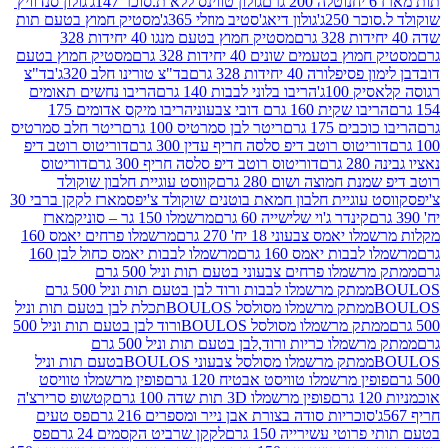
נוטלה 200 גרם
גולון טווינס ללא ת.סוכר 147ג'
גולון סנדוויץ'
250ג'
גולון דיאג'סטיב מוזלי 365ג'
מסטיק חמוץ בטעם תות
מסטיק חמוץ בטעם מנגו 40 יחידות 328
 בטעמים שונים 40 יחידות 328 גרם
מסטיק חמוץ בטעם
רה 40 יחידות 328 גרם
בד"צ טורינו חלב 320ג'
בד"צ
100ג'
הריבו בלוני לבבות 140 גרם
הריבו נחשים תאומים
שקית 160 גרם דובי צבעוני
הריבו מיקס אדומים 175
ים 175 גרם
ריטר לבן סמרטיס 100 גרם
ריטר חלב סמרטיס
יטוס רוטב דיפ סלסה חריף עדין 300 גרם
דוריטוס רוטב דיפ
ם
דוריטוס רוטב דיפ סלסה חריף 300 גרם
דוריטוס
ת חמוצה ושום 280 גרם
קווסט עוגיית חלבון שוקולד
 עוגיית חלבון חמאת בוטנים שוקולד צ'יפס
מארז לקקן ברבי 30
קינדר ג'וי שלישייה 60 גרם
מרשמלו 150 גר – סוניק
מארז
מס צבעוני 18 יח' 270 גרם
מרשמלו פרחים יאמס 160
בבות יאמס 160 גרם
מרשמלו לבבות יאמס כחול לבן 160
ממתק מרשמלו פרחים צבעוני בטעם תות וניל 500 גרם
ממתק מרשמלו לבבות ורוד לבן בטעם תות וניל 500 גרם
ממתק מרשמלו מסולסל BOULOSתכלת לבן בטעם תות וניל
ממתק מרשמלו מסולסל BOULOSורוד לבן בטעם תות וניל 500
ממתק מרשמלו כריות ורוד,לבן בטעם תות וניל 500 גרם
ממתק מרשמלו מסולסל צבעוני BOULOSבטעם תות וניל
ין מרשמלו טוויסט אבטיח 120 גרם
פופין מרשמלו טוויסט
פופין מרשמלו 3D תות שדה 100 גרם
קטשופ סרירצ'ה
סוכריות סודה בצורת אבן נייר ומספרים 216 גרם
פס טעים
טי עשירייה 150 גרם
לקקן שרביט הקסמים 24 גרם
פס