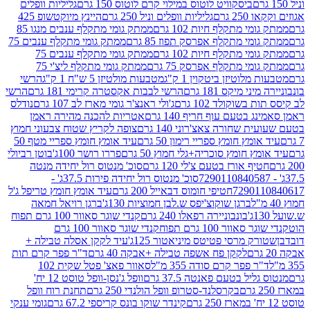
ביסקוויט לוטוס במילוי קרם לוטוס 150 גרם
גליליות וופלים
 גרם
גליליות וופלים וניל 250 גרם
היינץ מיוקטשופ 425
י מתקלף חיות 102 גרם
ממתק גומי מתקלף ענבים מנגו 85
י מתקלף אפרסק תפוז 85 גרם
ממתק גומי מתקלף ענבים 75
י מתקלף חיות 102 גרם
ממתק גומי מתקלף ענבים 75
י מתקלף אפרסק 75 גרם
ממתק גומי מתקלף ליצ'י 75
לוטיזן ביטקוין 1 ק"ג
מטבעות מולטיזן 5 ש"ח 1 ק"ג
הרשי
 מיקס 181 גרם
הרשי לבבות אקסטרה קרימי 181 גרם
הרשי
שוקולד 102 גרם
ג'ולי ראנצ'ר גומי מארז לב 107 גרם
נודלס
בטעם עוף חריף 140 גרם
אטריות להכנה מהירה ראמן
שחורה צאצ'רוני 140 גרם
צופה לקריץ שטוח צבעוני חמוץ
מץ חומץ ספריי רימון 50 גרם
עיד אומץ חומץ ספריי מטף 50
 חומץ סוכריה+גלי חמוץ 50 גרם
פררו רושר 100ג'
בוטן רביולי
ף אורז בטעם צ'לי 120 גרם
סוכ' מנטוס רול יחידה מנטה
סוכ' מנטוס רול יחידה פירות 37.5ג' -
72901
חטיפי חומוס דבאייל 200 גרם
עיד אומץ חומץ טריפל ג'ל
ברגן שוקוצ'יפס ש.לבן חמוציות 130ג'
ברגן רויאל חמאה
בונבוניירה רפאלו 240 גרם
קנדי שוגר סאוור 100 גרם תפוח
וור 100 גרם תפוח
קנדי שוגר סאוור 100 גרם
 מרסי פטיטס מיניאטור 125ג'
עיד לקקן אסלה טבילה +
לקקן פח אשפה טבילה +אבקה 40 גרם
ד"ר פפר קרם תות
 פפר קרם סודה 355 מ"ל
סאוור פאצ' פטל שקית 102
יל בטעם פאנטה 37.5 גרם
וופל ג'נסן-וופל טוסט 12 יח'
בקרסלנד-סטרופ וופל הולנדי 250 גרם
תחנת רוח וופל
קינדר שוקו בונס קריספי 67.2 גרם
גומי ענקי