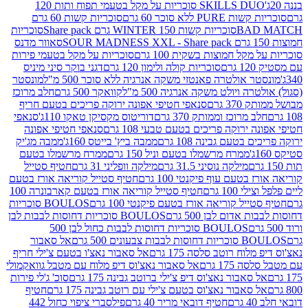
SKILLS DUO סוכריות על מקל בטעמי תפוח ותות 120
P ללא סוכר 60 גרם
סוכריות קשות 60 גרם
BAD
סוכריות קשות WINTER 150 גרם Share pack
סוכריות
סאוור מדנס
קל חמוצות בשקית 100 גרם
סוכריות על מקל בטעמי פירות
סוכריות קולה ולימון 120 גרם
דגני בוקר סיני מיניס
 אולטרה פאנטזי משקה אנרגיה ללא סוכר 500 מ"ל
מונסטר
ה ויולט משקה אנרגיה 500 מ"ל
קוואקר 500 גרם
חלב מרוכז
3 גרם
סנאפי חטיפי אפונה ירוקה פריכים בטעם חריף
 מרוכז וממותק 370 גרם
דוריטוס מקסיקן טאקו 110ג'
סנאפי
ירוקה פריכים בטעם טבעי 108 גרם
סנאפי חטיפי אפונה
בטעם גבינה 108 גרם
ממבה ביץ' בייטס 160ג'
ממבה מג'יק
ממרח מרשמלו בטעם וניל 150 גרם
ממרח מרשמלו בטעם
מילקה נוסיני 31.5 גרם
מילקה וופליני 31 גרם
חטיף סטייל
בטעם עוף פיקנטי 100 גרם
חטיף סטייל קוריאה אורז בטעם
100 גרם
חטיף סטייל קוריאה אורז בטעם קארבונרה 100
יל קוריאה אורז בטעם פיקנטי 100 גרם
BOULOS סוכריות
אדום לבן 500 גרם
BOULOS סוכריות דחוסות לבבות לבן
BOULOS סוכריות דחוסות לבבות כחול לבן 500
 צבעונים 500 גרם
אל סאבור
וח רוטב סלסה 175 גרם
אל סאבור נאצ'ו בטעם צ'ילי חריף
175 גרם
אל סאבור נאצ'וס דיפ מלוח עם מטבל גוואקמולי
סאבור נאצ'וס דיפ צ'ילי ברוטב גבינה 175 גרם
סוכ' ג'לי פירות
סאבור נאצ'וס בטעם צ'ילי עם רוטב גבינה 175 גרם
חטיף
חטיף דובאי מריר 40 גרם
פילסברי ציפוי כחול 442