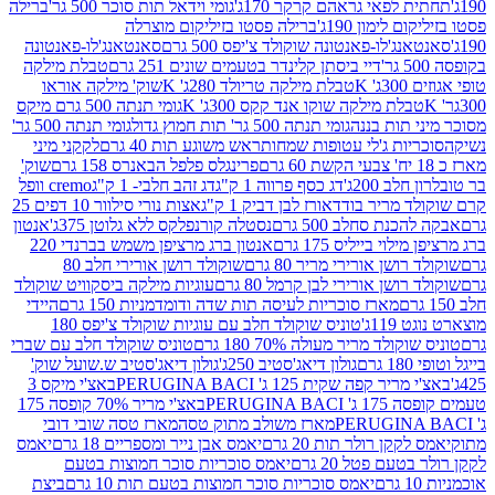
לפאי גראהם קרקר 170ג'
גומי וידאל תות סוכר 500 גר'
ברילה
לימון 190ג'
ברילה פסטו בזיליקום מוצרלה
ג'לו-פאנטונה שוקולד צ'יפס 500 גרם
סאנטאנג'לו-פאנטונה
דיי ביסתן קלינדר בטעמים שונים 251 גרם
טבלת מילקה
K
טבלת מילקה טריולד 280ג' K
שוק' מילקה אוראו
לת מילקה שוקו אנד קקס 300ג' K
גומי תנתה 500 גרם מיקס
 תות בננה
גומי תנתה 500 גר' תות חמוץ גדול
גומי תנתה 500 גר'
יות ג'לי עטופות שמחות
ראש משוגע תות 40 גרם
לקקני מיני
פרינגלס פלפל הבאנרס 158 גרם
שוק'
 200ג'
דג כסף פרווה 1 ק"ג
דג זהב חלבי- 1 ק"ג
cremo וופל
 מריר בודד
אורז לבן דביק 1 ק"ג
אצות נורי סילוור 10 דפים 25
נת סחלב 500 גרם
נסטלה קורנפלקס ללא גלוטן 375ג'
אנטון
וי בייליס 175 גרם
אנטון ברג מרציפן משמש בברנדי 220
שן אורירי מריר 80 גרם
שוקולד רושן אורירי חלב 80
ושן אורירי לבן קרמל 80 גרם
עוגיות מילקה ביסקוויט שוקולד
מארז סוכריות לעיסה תות שדה ודומדמניות 150 גרם
היידי
1ג'
טוניס שוקולד חלב עם עוגיות שוקולד צ'יפס 180
לד מריר מעולה 70% 180 גרם
טוניס שוקולד חלב עם שברי
גולון דיאג'סטיב 250ג'
גולון דיאג'סטיב ש.שועל שוק'
 קפה שקית 125 ג' PERUGINA BACI
באצ'י מיקס 3
PERUGINA
באצ'י מריר 70% קופסה 175
מארז משולב מתוק טסה
מארז טסה שובי דובי
קן רולר תות 20 גרם
יאמס אבן נייר ומספריים 18 גרם
יאמס
עם פטל 20 גרם
יאמס סוכריות סוכר חמוצות בטעם
יאמס סוכריות סוכר חמוצות בטעם תות 10 גרם
ביצת