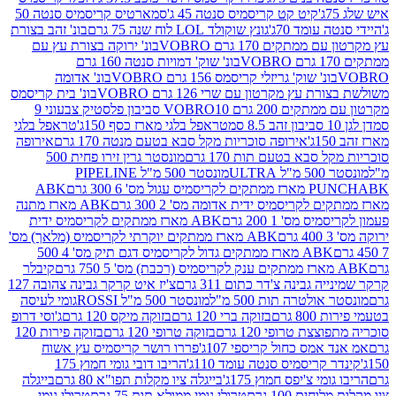
קיט קט קריסמיס סנטה 45 ג'
סמארטיס קריסמיס סנטה 50
עומד 70ג'
גונץ שוקולד LOL לוח שנה 75 גרם
בונ' זהב בצורת
תקים 170 גרם VOBRO
בונ' ירוקה בצורת עץ עם
בונ' שוק' דמויות סנטה 160 גרם
נ' שוק' גריזלי קריסמס 156 גרם VOBRO
בונ' אדומה
עץ מקרטון עם שרי 126 גרם VOBRO
בונ' בית קריסמס
 200 גרם VOBRO
10 סביבון פלסטיק צבעוני 9
טראפל בלגי מארז כסף 150ג'
טראפל בלגי
אירופה סוכריות מקל סבא בטעם מנטה 170 גרם
אירופה
סבא בטעם תות 170 גרם
מונסטר גרין זירו פחית 500
ULT
מונסטר 500 מ"ל PIPELINE
ABK
PU
לקריסמיס ידית אדומה מס' 2 300 גרם
ABK מארז מתנה
מס' 1 200 גרם
ABK מארז ממתקים לקריסמיס ידית
ABK מארז ממתקים יוקרתי לקריסמיס (מלאך) מס'
ABK מארז ממתקים גדול לקריסמיס דגם תיק מס' 4 500
קיבלר
גבינה צ'דר כתום 311 גרם
צ'יז איט קרקר גבינה צהובה 127
ולטרה תות 500 מ"ל
מונסטר 500 מ"ל ROSSI
גומי לעיסה
 גרם
בזוקה ברי 120 גרם
בזוקה מיקס 120 גרם
ג'וסי דרופ
ת טרופי 120 גרם
בזוקה טרופי 120 גרם
בזוקה פירות 120
מס כחול קריספי 107ג'
פררו רושר קריסמיס עץ אשוח
קריסמיס סנטה עומד 110ג'
הריבו דובי גומי חמוץ 175
י צ'יפס חמוץ 175ג'
בייגלה ציו מקלות תפו"א 80 גרם
בייגלה
ים 100 גרם
טרולי גומי ממולא תות 75 גרם
טרולי גומי