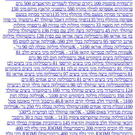
ק 100 ג'
קרם שוקולד לשמרים וקראנצ'ים 500 גרם
רסו למילוי מקרון 500 גרם
פניני קראנץ מיקס מיני 150
תק בטעם מלון מתקלף גדול 135ג'
טרנד ממתק בטעם
גדול 135ג'
פוקי מקלות דאבל שוקולד 47 גרם
שוק' בר פוקי
 33 גרם
פוקי מקלות לבן עוגיות 40 גרם
פוקי מקלות
רם
מילקה ביצה חלב עם כפית 136 גרם
שוקולד מילקה
 גרם
מילקה ביצה אוראו עם כפית 128 גרם
שוקולד מילקה
גרם
מילקה בבלי חלב 90ג'-K
מילקה ארנב לוטוס 95
ה אוראו 100ג' - K
שוקולד מילקה טבלה לבן 90 גר' -
ה סנסיישן קקאו 156ג' - K
מילקה מיני ביצים חלב 81
ים ביסקוויט 264 גרם
מילקה חום לבן 90 גרם
ולד מילקה מיני ביצים קריספי 81 גרם
מילקה מיני ביצים לבן
מילקה מיני ביצים ש.לבן 81 גרם
מילקה מיני ביצים ביסקוויט
 ביצה מילוי מיני ביצים 97 גרם
מילקה מיני ביצים אוראו 81
י ביצים דאיים 81 גרם
מילקה קרם אגוזים 85 גרם
קה ביצי שוקולד לבן 90 גרם
מילקה ביצה מילוי קרם רביעייה
דור מיני ביצים שוקולד מריר 100 גרם
קוטדור ביצים שוקולד
טבלת מילקה ביסקוויט קרם 100ג' - K
מילקה טבלה תות
נדר חלב במילוי קרם קקאו 46.8 גרם
בונ' היידי מאונטן פטל
סי אגוזים 100ג'
שוקולד מילקה טבלה ג'לי 250 גר'-K
מילקה
פאוס 260ג' - K
ליאון שוקולד לבן חמישייה 5*30ג'
וגיות שוקוצי'פס צימוק 135ג' - K
גומי בננה כ 30 גרם
בר
 חלב פיסטוק וקדאיף 145 גרם
קוביות אפיפית במילוי קרם
 כרמית 200 גרם
מרשמלו JOOMI מיני גולף לבן 400
400 גרם
מרשמלו JOOMI מיני גולף