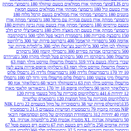
וצ'י ממתקי אורז ממולאים בטעם שוקולד 180 גרם
מוצ'י ממתק
180 גרם
מוצ'י ממתקי אורז ממולאים בטעם חמאת
מוצ'י ממתקי אורז ממולאים בטעם קרמל מלוח 180
תק אורז בטעם פנקייק עם מייפל 180 גרם
מוצ'י ממתק אורז
18 גרם
מוצ'י ממתק אורז בטעם עוגת גבינה ותותים 180
תק אורז בטעם תה מאצ'ה וחלב 180 גרם
אמיצ'לי קרם חלב
סוכריות 100 גרם
ממרח דובאי פטל חלבי 500 גרם
קרמבה
פרורי קראמבל 400 גרם
רוטב פירות יער 300 מ"ל
רוטב
 300 מ"ל
רוטב נוצ'יטלו חלבי 300 מ"ל
מלית פירות יער
דבן אמרנה בסירופ 300 גרם
מילוי קינמון 500 גרם
קרם
קרמו ריו 500 גרם
קרם פטל למילוי מקרון 500 ג'
סניידרס
טעם צ'דר 319 גרם
מלו מרשמלו טוויסט מילוי תפוח 63
לו טוויסט מילוי תפוז 63 גרם
לקקן פיןפופ-פירות צובע לשון
מרשמלו גלידה 100 גרם
מרשמלו גלידה 25 גרם
מלו פלוס
עוני 100 גרם
מלו פלוס מרשמלו מיני ורוד לבן 100 גרם
מלו
 מילוי תות 63 גרם
שוקולד דובאי 60 גרם
לואקר אגוז 90
ו 90 גרם
לקקן פיןפופ 10 יח' 170 גרם
אוראו קלאסי מארז
לוקיטוס סוכריות על מקל בטעמי פירות 120
סוכריות על מקל חמוצות 120 גרם
מארס שלישייה
פירות יער 38 גרם
סוכריה על מקל בטעמים 22 גרם
NIK L
מסטיק חמישיות בטעמים 21.5 גרם
מסטיק
מזוודת הממתקים של מקס וטסה
מאפין דובאי
יה XL מסטיק אבטיח 250 מ"ל
משקה אנרגיה XL
2 מ"ל
גם דיפ בטעם תות 67 גרם
גם דיפ בטעם פטל 67
ס ריינבואו פירות 37.5 גרם
טובלרון חלב 360ג'
לקריץ ונקו