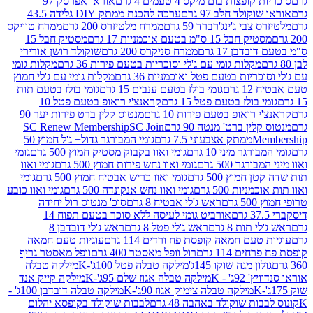
פצות בום מיקס 4 טעמים 4 גרם
אוראו אפרסק 97
ולד חלב 97 גרם
ערכה להכנת ממתק DIY גלידה 43.5
בי ג'ינג'רברד 59 גרם
ממרח מלטיזרס 200 גרם
ממרח טוויקס
בל 15 ס"מ בטעם אוכמניות 17 גרם
מסטיק חבל 15
בן 17 גרם
ממרח סניקרס 200 גרם
שוקולד רושן אורירי
מקלות גומי עם ג'לי וסוכריות בטעם פירות 36 גרם
מקלות גומי
ריות בטעם פטל ואוכמניות 36 גרם
מקלות גומי עם ג'לי חמוץ
רם
גומי בולז בטעם ענבים 15 גרם
גומי בולז בטעם תות
בולז בטעם פטל 15 גרם
קראנצ'י רואופ בטעם פטל 10
רואופ בטעם פירות 10 גרם
מנטוס קלין ברט פירות יער 90
ין ברט' מנטה 90 גרם
SC Join
SC Renew Membership
M
ממתק אצבעוני 7.5 גרם
גומי המבורגר גדול+ ג'ל חמוץ 50
גר מיני 10 גרם
גומי ואוו בקבוק מסטיק חמוץ 500 גרם
גומי
גר 500 גרם
גומי ואוו נחש פירות חמוץ 500 גרם
גומי ואוו
מוץ 500 גרם
גומי ואוו כריש אבטיח חמוץ 500 גרם
גומי
ות 500 גרם
גומי ואוו נחש אנקונדה 500 גרם
גומי ואוו כובע
רם
ראש ג'לי אבטיח 8 גרם
סוכ' מנטוס רול יחידה
אורביט גומי לעיסה ללא סוכר בטעם תפוח 14
תות 8 גרם
ראש ג'לי פטל 8 גרם
ראש ג'לי דובדבן 8
עם חמאה קופסת פח ורדים 114 גרם
עוגיות טעם חמאה
 114 גרם
רול וופל מאסטר 400 גרם
וופל מאסטר גריף
ון מגה שוקו 145ג'
מילקה טבלה פטל 100ג'-K
מילקה טבלה
ג' - K
מילקה טבלה אגוז שלם 95ג'-K
מילקה קייק אנד
מילקה טבלה צימוק אגוז 90ג'-K
מילקה טבלה דובדבן 100ג' -
ת שוקולד באהבה 48 גרם
לבבות שוקולד בקופסא יהלום