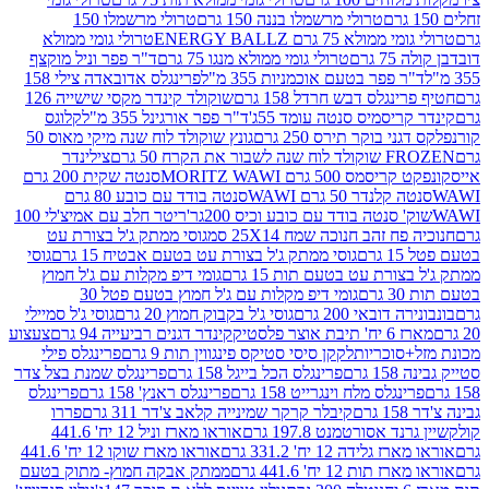
טרולי מרשמלו בננה 150 גרם
טרולי מרשמלו 150
לא 75 גרם ENERGY BALLZ
טרולי גומי ממולא
גרם
טרולי גומי ממולא מנגו 75 גרם
ד"ר פפר וניל מוקצף
 פפר בטעם אוכמניות 355 מ"ל
פרינגלס אדובאדה צילי 158
נגלס דבש חרדל 158 גרם
שוקולד קינדר מקסי שישייה 126
ריסמיס סנטה עומד 55ג'
ד"ר פפר אורגינל 355 מ"ל
קלוגס
 בוקר תירס 250 גרם
גונץ שוקולד לוח שנה מיקי מאוס 50
 את הקרח 50 גרם
צילינדר
50 גרם MORITZ WAWI
סנטה שקית 200 גרם
לנדר 50 גרם WAWI
סנטה בודד עם כובע 80 גרם
 סנטה בודד עם כובע וכיס 200גר'
ריטר חלב עם אמיצ'לי 100
 זהב חנוכה שמח 25X14 סמ
גוסי ממתק ג'ל בצורת עט
ם
גוסי ממתק ג'ל בצורת עט בטעם אבטיח 15 גרם
גוסי
ורת עט בטעם תות 15 גרם
גומי דיפ מקלות עם ג'ל חמוץ
ם
גומי דיפ מקלות עם ג'ל חמוץ בטעם פטל 30
דובאי 200 גרם
גוסי ג'ל בקבוק חמוץ 20 גרם
גוסי ג'ל סמיילי
וצר פלסטיק
קינדר דגנים רביעייה 94 גרם
צעצוע
סוכריות
לקקן סיסי סטיקס פינגווין תות 9 גרם
פרינגלס פילי
רם
פרינגלס הכל בייגל 158 גרם
פרינגלס שמנת בצל צדר
נגלס מלח וינגרייט 158 גרם
פרינגלס ראנץ' 158 גרם
פרינגלס
קיבלר קרקר שמינייה קלאב צ'דר 311 גרם
פררו
אסורטמנט 197.8 גרם
אוראו מארז וניל 12 יח' 441.6
ידה 12 יח' 331.2 גרם
אוראו מארז שוקו 12 יח' 441.6
ת 12 יח' 441.6 גרם
ממתק אבקה חמוץ- מתוק בטעם