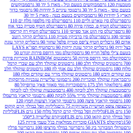
מבוקשים בטעם וניל - מארז 5 יח' 30 גרם
מבוקשים
5 יח' 30 גרם
גומי עיניים 5 יחידות 90 גרם
גומי כדור
מבוקשים בטעם בננה - מארז 5 יח' 30
ין טארט וליים 110 גרם
פרינגלס סין מלפפון מלח ים 110
חטיף פ. כמהין פירה 80 גרם
פרינגלס חטיף סטייק כבד אווז
לס סין הוט אנד ספייסי 110 גרם
פרינגלס חטיף רוז קריספי
פרינגלס סין ברביקיו סטייק 110 גרם
לייס קרקר רוטב
לייס חטיף צ'יפס סטייק פלפל שחור 90 גרם
לייס קרקר עוגת
לייס קרקר עוגת ירקות 90 גרם
חטיף תפו"א LAYS
פל חריף 90 גרם
סקיטלס גומי דרופס פירות יוגורט 50
ומי דרופס פירות 50 גרם
מנטוס RAINBOW סוכריות פירות
יס שוקולד חלב 180 גרם
טוניס שוקולד חלב עם שברי קרמל
טוניס שוקולד חלב עם אגוזי לוז 180 גרם
טוניס שוקולד חלב
 180 גרם
טוניס שוקולד מריר עם שקדים ומלח 180
וקולד וסוכריות 200 גרם
מוטי שלישיית עגבניות מרוסקות
ר חלב 175 גרם
סוכריות גומי סאוור פאץ' טרופיקל 80
וקולד חלב לובקה 400 גרם
מטבעות שוקולד לבן לובקה
ות שוקולד מריר 55% לובקה 400 גרם
גומי קראנץ' מרשמלו
י קראנץ' פיצה 100 גרם
גומי קראנץ' רצועות חמוץ 120
ס חמישיית משרוקית 75 גרם
גליליות וופל במילוי קרם קוקוס
גליליות וופל במילוי קרם קרמל מלוח 150 גרם FLIS
גליליות
קקאו 150 גרם FLIS
סניקרס שלישייה 3*50ג'
סקיטלס GIANTS סוכריות ממולאות בג'ל טעמי פירות 125
ורגר ביג 50 גרם
ריטר במילוי מרציפן 100 גרם
ריטר פרלין
ר חלב עם שברי אגוזים 100 גרם
ריטר מוס קקאו 100