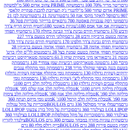
 100 גרם
משקה PRIME צהוב אדום 500 מ"ל
משקה
הנגרי ג'ק תערובת להכנת פנקייק קלאסי
ל לואקר מקסי אגוז 50 גרם
טורטינה 21 גרם
טורטינה לבן 21
 עגבניות פאסטה 700 גרם
אייס ברייקר סוכריות פטל 36
מ אנד אמס 180ג'
עוגיות באונטי 180ג'
חטיף תירס חריף צ'דר
חטיף תירס גבינת צ'דר וגבינה כחולה 170 גרם
חטיף תפוחי
ביקיו ודבש 28 גרם
מקלוני תירס בטעם צ'דר 227
 גבינת צ'דר חלפינו 170 גרם
חטיף תירס גבינת צ'דר 170
חי אדמה 28 גרם
חטיף תפוחי אדמה בטעם ברביקיו 28
וחי אדמה בטעם שמנת בצל 28 גרם
מנטוס לל"ס קלין ברט'
אוראו מיני בשקית שוקו 61.3 גרם
טונה סטארקיסט רביעיות
טונה סטארקיסט רביעיות שמן צמחי* 120 גרם
ממתק
יפוי שוקולד מריר 238 גרם
ממתק גומי מתקלף ענבים
דולה) 130 גרם
ממתק גומי מתקלף אפרסק (שקית גדולה)
ק גומי מתקלף ליצ'י (שקית גדולה) 130 גרם
ממתק גומי
(שקית גדולה) 130 גרם
טבלת מילקה חלב דיים 100ג'
דיזרט 100ג' K
טבלת מילקה חלב אגוז שלם 95ג' K
טבלת
K
טבלת מילקה חלב אגוז 90ג' K
טבלת מילקה חלב צימוק
טבלת מילקה חלב קרמל 100ג' K
מגש גומי מיקס תנתה 360
 מסולסל 336 גרם BOULOS
סוכריות על מקל עגולות
 גרם
סוכריות על מקל בורג צבעוני LOLLIPOP
סוכריות על מקל מסולסלות LOLLIPOP בצילנדר 360
ות מקרון במבחר טעמים 300 גרם BOULOS
צילנדר לקריץ
28 גרם BOULOS
בייק רולס מלח 80 גרם