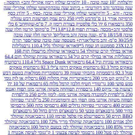
מרכז שולחן רימון אקרילי זהב+ הדפסה -
ר זהב דקורטיבי + כיתוב שנה טובה
קישוטי שולחן אקרילי שנה
יח'
קישוטי שולחן אקרילי שנה טובה -כסף - 5 יח'
דג כסף
 ס"מ
דבש לחיץ 250 גרם עמק חפר
עוגת דבש עוגל'ה
טיק בצורת רימון ק. 7 ס"מ-שקוף
חב' 6 כלי
 -בצורת תפוח 12.8*13.8*7 ס"מ
קופ' קרטון חלון שנה
קפ' קרטון חלון שנה טובה
אגרת+ מעטפה שנה טובה שופר/ספר תורה
מגנט חג שמח 5*9
אוראו שוקולד גליל 110.4 גרם
גלילות
קרם שוקולד 54 גרם
אוראו שוקולה מרשמלו תות 168
ראו במילוי קרם וניל 54 גרם
אוראו עוגיות שוקולד חום 64.4
ת וניל 64.4 גרם
אוראו Space Dunk גליל 110.4 גרם
חטיף
גרם
חטיף טאקיס דרגון צ'ילי 92.3 גרם
חטיף טאקיס
ממתק בקבוקי שעווה 39 גרם
סוכריות ממולאות בטעם דבש
יני 200 גרם
איטריות אורז מקלות 600 גרם
לוק או לוק גומי
טודיי חטיף חלבון קרמל מלוח 65 גרם
מארז של 10 יח'
ס 140 גרם
פחית תפוחחה משקה אורגני מוגז תפוח ואננס
ת לימוננדה משקה אורגני מוגז- לימון וליים 250 מ"ל
פחית
אורגני מוגז תפוזי דם ודומדמניות 250 מ"ל
גרגרי טפיוקה
גרגרי טפיוקה גדולים 400 גרם
מיסו כהה 500 גרם
מיסו
נאצ'וס טבעי 50 גרם
נאצ'וס תירס כחול 50 גרם
נאצ'וס
פרינגלס סין פלפל ופרמזן 110 גרם
ביאנקה שוקולד
ם
ביאנקה שוקולד מריר 72% 100 גרם
ביאנקה שוקולד
ביאנקה שוקולד לבן בטעם קרמל 100 גרם
ביאנקה
100 גרם
גומי לעיסה צבעוני 1 ק"ג
גומי לעיסה אבטיח 1