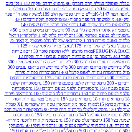
במילוי קרם דובדבן 86 גרם
ווארהדס שקית 142 ג גלי בינס
בש 30 גרם עמק חפר
טרולי בורגר מיני בודד 10 גרם
מילקה
K
בד"צ טורינו טנטיישן חלב 189ג'
משקה מוגז ד"ר פפר
משקה דר פפר בקבוק 450מ"ל
קוקה קולה דובדבן 330
 גוד שקית 140 גרם
מנטוס פרוט מיקס שקית 140
ר הרולטה ג'לי ענק 90 גרם
שמרים נמסים בואקום 450
בטעם אפרסק 500 גרם
לקריץ בלוק לבן 1 ק"ג
לקריץ וידאל
ירות הדר 1 ק"ג
דובאי שוקולד חלב פיסטוק וקדאיף 75
י שוקולד מריר 175ג'
באצ'י מריר קלאסי שקית 125 ג'
PERUGI
מארז מרציפן ללא תוספת סוכר 30 גרם
אטריות
צמר גפן עם סוכריות קופצות ענבים / תות שקית 12
 תות בננה 300 מ"ל בודד
משקה בראבו אשכולית 300
ה בראבו תפוזים 300 מ"ל בודד
משקה בראבו ענבים 300
רח עוגיות לוטוס קרמל 400 גרם
סוכריות בפחית פירות
סוכריות בפחית פרות יער - 175 גרם
סוכריות בפחית
סוכריות קלפני בטעם פירות 150 גרם
סוכריות קלפני
גרם
סוכריות קלפני בטעם דובדבן 150 גרם
סוכריות
רות יער 150 גרם
ריטר חלב פיסטוק 100 גרם
רואופ פירות
תות 18 גרם
רואופ פטל 18 גרם
סוכ' צמר גפן תות חמוץ
1ג'
מארז טסה מאוהב
מארז טסה ריגושים
ריסז XL טבלת
שוקוליטלי מקרונים תות שדה 90 גרם
קוטדור בושה חלב
גלס אורגינל 149 גרם
פרינגלס ברביקיו 158 גרם
פרינגלס
פרינגלס פיצה 158 גרם
בצקניות אורז להכנה מהירה-
ניוקי שלושה צבעים 500 גרם
מיני ניוקי 500 גרם
ניוקי
ג'יו קונכיות 500 גרם
גליליות וופל במילוי קרם אגוזים 150