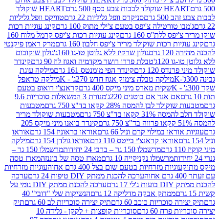
ולד לבבות צבע כסף 500 גרם
HEART שוקולד
50 גרם
סניקרס וופל גליליות 22 גרם
טוויקס וופל גליליות
ו טורטילה צ'יפס בטעם צ'ילי מתוק 100 גרם
קינג עוגיות רכות
ס ללת''ס 160 גרם
קינג עוגיות רכות צ'יפס קרמל מלוח 160
יות רכות שוקולד מריר צ'יפס חלבון 160 גרם
מרק ראמן פיקנטי
 גרם
גולון שרקיז ללא גלוטן טו-גו 160ג'
גולון שוקובום
 120ג'
טבלת פררו רושר מקדמיה ואגוז לוז 90 גרם
קינדר
נדס 120 גרם
קינדר הפי מומנטס 161 גרם
מילקה עוגת
מילקה טבלה צימוק אגוז חדש 270ג' - K
מילקה טראפל
שקית מארס מיני מיקס 400 גרם
קראנצ'י רואופ בטעם
אם אנד אם בוטנים 220ג'
מנורת 3 המשאלות סוכריות 9.6
לד לבן להמסה 28% קקאו בד"צ 750 גרם
מטבעות
 קקאו בד"צ 750 גרם
מטבעות שוקולד מריר
קינדר בואנו מיני מיקס 205
ראו במילוי קרם וניל 66 גרם
אוראו בראוניז 154 גרם
אוראו
אוראו קראנצ'י בייטס 110 גרם
אוראו גולדן 154 גרם
מילקה
מרשמלו 150 גר – ברבי 24 יחידות
מרשמלו 150 גר –
מרשמלו נקניקייה 10 גרם
מארז טסה של בוננזה
מארז טסה
עוגיות מזרחיות בטעם שום בצל 400 גרם אחוה
עוגיות מזרחיות
ערכה להכנת ממתק DIY טיפות 24 גרם
ערכה
 17 גרם
ערכה להכנת ממתק DIY גומי על
ממתק אבקה מדליקה 12 גרם
הנשיקות שלי "דובי" 40
 סוכריות כוכב 60 גרם
תיק יצירה סוכריות לב 60 גרם
תיק
פרח 60 גרם
סוכריות קופצות + לקקן - גלידה 10