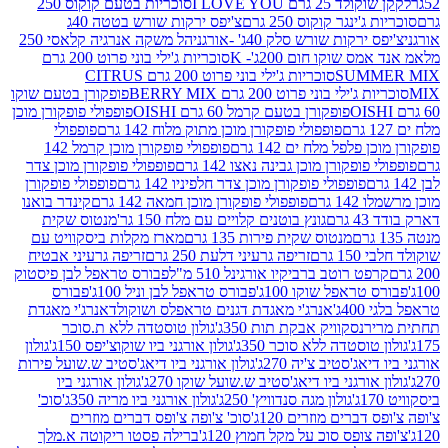
2 גרם I LOVE YOU
סוכריות בטעם קוקוס 250
ינגר קוקוס 250 גרם
צ'יפס ירקות שורש בטטה 40ג
רקות שורש סלק 40ג' -אורגני
הל משקה אנרגיה קלאסי 250
 שוקו חום 200ג'- K
סוכריות ג'ילי בוני פרוט 200 גרם
SUM
סוכריות ג'ילי בוני פרוט 200 גרם CITRUS
ילי בוני פרוט 200 גרם BERRY MIX
פופקורן בטעם שוקו
פופקורן בטעם קרמל 60 גרם OISHI
פופפולי פופקורן מוכן
פופפולי פופקורן מוכן מתוק מלוח 142 גרם
פופפולי
פלפל מלח ים 142 גרם
פופפולי פופקורן מוכן קרמל 142
ופקורן מוכן גבינה נאצו 142 גרם
פופפולי פופקורן מוכן צדר
פופפולי פופקורן מוכן צדר חלפיניו 142 גרם
פופפולי פופקורן
גרם
פופפולי פופקורן מוכן חמאה 142 גרם
קינדר בואנו
ם
גונץ בוטנים קלויים עם מלח 150 גר'
מנטוס שקית
מנטוס שקית פירות 135 גרם
מארז מקלות ביסקוויט עם
גרם
זריפה גרעיני דלעת 250 גרם
זריפה גרעיני אבטיח
ט רוטב ברביקיו אורגינל 510 מ"ל
פבורס טראפל לבן פיסטוק
טראפל שוקו 100ג'
פבורס טראפל לבן וניל 100ג'
פבורס
ג'
אנרג'י מאגדת דגנים טראפלס ושוקולד
אנרג'י מאגדת
ר
נסקוויק אבקת תות 350ג'
גולון טוסטדה ללא ת.סוכר
וסטדה ללא סוכר 350ג'
גולון אורגני ביו שוקוצ'יפס 150ג'
גולון
אג'סטיב צ'יה 270ג'
גולון אורגני ביו דיאג'סטיב ש.שועל פירות
אורגני ביו דיאג'סטיב ש.שועל שוקו 270ג'
גולון אורגני ביו
גולון מגה סנדוויץ' 250ג'
גולון אורגני ביו מריה 350ג'
סוכ'
ברים מוזרים 120ג'
סוכ' צ'ופה צ'ופס דברים מוזרים
צופס סוכ על מקל חמוץ 120ג'
ברילה פסטו ריקוטה א.מלך