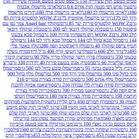
ת עשירייה 150 גרם
פס טעים בטעם אבטיח עשירייה 150
דפי מנטה תות אדום 0.6 גרם
לארבי מרשמלו אבטיח
מרשמלו לב 180ג'
לארבי מרשמלו פרח 180ג'
הריבו מרשמלו
הריבו מרשמלו אקזוטיק 175ג'
WOW Z קלסטרס פירות 85
 85 גרם
שוקולד Angel hair צמר גפן עם
טבלת שוקולד דובאי לבן 200 גרם
טבלת שוקולד דובאי
WOW Z רופ משפחתי פירות 100 גרם
מקל סבא צבעוני
 סבא כחול לבן 144 גרם
מקל סבא ורוד לבן 144 גרם
קלבי
ולד 40 גרם
גולון דיאג'סטיב תפוז 280ג'
גולון באטר פליי
ב 600 גרם
פולרטי חטיפי קרח 400 מ"ל ורוד
ממרח נוטלה
טבלת פררו רושר שוקולד מריר 70% 90 גרם
ביצת קינדר
60 גרם
מסטיק אגוגו בטעם פירות 40 יחידות 330 גרם
ריצ
טעם גבינה 91 גרם
מרשמלו כובע כחול לבן 500 גרם
מרשמלו
50 ג
מרשמלו מיני ורוד פיני 500 ג
מרשמלו גולף כחול 500
לף אדום 500 גרם
סוכריות סודה בצורת טטריס 216
סודה בצורת כלי עבודה 216 גרם
סוויטאנגו אבקה להכנת
סוויטאנגו ממתיק 700 גרם
סוכריות סודה בצורת
סוכריות סודה בצורת פיצה 180 גרם
מרשמלו חטיפי
ממרח תמרים 450 גרם קליית גת
שקית ההפתעות ממתקים
וני
טרנד לארבי מנגו וקשיו 28ג'
טרנד לארבי תות שלם מיובש
ד לארבי תות שלם מיובש שוקו 60ג'
טרנד לארבי תות שלם
6ג'
מארז ממתקים שקית הפתעה טסה
ג'מבו טורטילה
נת נאצ'ו 100 גרם
ג'מבו טורטילה צ'יפס בטעם ברביקיו
ית שימחת תורה בינונית
תערובת להכנת צ'ורוס 500ג'
פילסברי
 453 גרם
פילסברי ציפוי קרמל מלוח 453ג'
פילסברי קרם