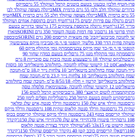
בון טבעוני בטעם בוטנים קרמל ושוקולד 55 גרם
מיקס
 ולבן 55 גרם כרמית MIX
בייגלה מצופה שוקולד לבן
בייגלה מצופה שוקולד חלב 55 גרם כרמית MIX
חטיף
עם פירות יבשים 175גר'
חטיף דגנים בתוספת אגוזים ושוקולד
חטיף גרונלה בתוספת צימוקים 175 גר'
טופי כדורים בטעם
ם
בונ' פח דמות סנטה השומר 350 גרם SORINI
מארז
ביבונצ'יק
בונ' פח משאית קריסמס 200 גרם SORINI
בובספוג
 330 מל
שק' קונפטי פי.וי.סי-סביביון מיקס צבעים
שק'
וי.סי-כד שמן מיקס צבעים
ממתק גומי מתקלף מיקס 60
י מתקלף מנגו 75 גרם
לייס בטעם כמהין שחור 90
קולד 18 גרם
צעצוע סנטה בובות עם סוכריות 8 גרם
1 קישוטי שולחן לחנוכה -כחול/זהב מיטאלי
חב' 10 כוסות
 שמח כחול/זהב מיטאלי
חב' 10 צלחות נייר ק.18 ס"מ-חנוכה
הב מיטאלי
חב' 10 צלחות נייר ק.23 ס"מ-חנוכה שמח
יטאלי
קפ' קרטון + חלון- 8/51/18 ס"מ -חנוכה שמח כחול/זהב
עוני
מארז סלסלה טסה
לוטוס קראנצ'י 380 גרם
ביסקויט קרמל לוטוס 156
לוטוס בטעם קרמל 250 גרם
גליליות וופלים לימון 250
ד איש שלג 150 גרם
סנטה וורלד סנטה,איש שלג ומלאך
סנטה וורלד סנטה קלאוס שקית 108 גרם
סנטה וורלד מיקס
 במגף 243 גרם
סנטה וורלד מיקס שוקולד קריסמס בכוס
י פינגווין 70ג'
היידי איש שלג 70ג'
היידי איש שלג 150ג'
קינדר
3xג' 45ג'
שוקולד קינדר בצורת סנטה קלאוס
קריסמיס כוכב קטן 40 ג
קינדר קריסמס שוקולד 150ג'
קינדר
בנים 75ג'
פררו קריסמס רושר כוכב 37.5 ג'
דופלו קריסמיס