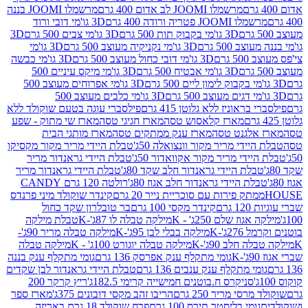
מרשמלו JOOMI לב אדום 400 גרם
מרשמלו JOOMI בננה
JOOM פטריה ורודה 400 גרם
3D גו'מי דובי ורוד
3D גו'מי בקבוק תות 500 גרם
3D גו'מי צבים 500 גרם
3D
 500 גרם
3D גו'מי נקניקיה מעוצב 500 גרם
3D גו'מי
גרם
3D גו'מי דובי כחול מעוצב 500 גרם
3D גו'מי כבשה
3D גו'מי אבטיח 500 גרם
3D גו'מי מיקס עיניים 500
3D גו'מי אפרוחים מעוצב 500
3D גו'מי כלבים מעוצב 500
ראוניז ללא גלוטן 415 גרם
פילסברי עוגה בטעם שוקולד ללא
מארז קלאסוש טסה
מארז חגיגי טסה
מארז שי מתוק - שפע
אלגנט טסה
מארז ענק ממתקים טסה
מארז מותגי הבית
ידי מריר מקור וונצואלה 50ג'
טבלת היידי מריר מקור מקסיקו
ידי מריר מקור אקוואדור 50ג'
טבלת היידי גראנדור מריר
לת היידי גראנדור חלב שקד 80ג'
טבלת היידי גראנדור מריר
ת היידי גראנדור חלב אגוז 80ג'
רולטה 120 גרם CANDY
תק פירות עם סוכריית נייר 20 גרם
קינדר שוקולד מיני פרנדס
רם
קינדר מקסי 100 גרם
בר טובלרון שקד כחול
וז שלם 250ג' - K
מילקה טבלה לו 87ג'-K
טבלת מילקה
2ג'-K
מילקה בבלי לבן 95ג'-K
מילקה טבלה מריר 90ג'-
חלב 90ג'-K
מילקה טבלה יוגורט 100ג' - K
מילקה טבלה
גומי מתקלף ענק אפרסק 136 גרם
גומי מתקלף ענק בננה
י מתקלף ענק ענבים 136 גרם
טבלת היידי גראנדור לבן שקדים
סניקרס ח.בוטנים חמישייה קרימי 182.5ג'
ריץ קרקר 200
סי מריר 250 גרם
הריבו זהב מקסי דובונים 375ג'
מארז ספר
ומי בליסטר תירס 100 גרם
פרח שוקולד 18 גרם באריזה