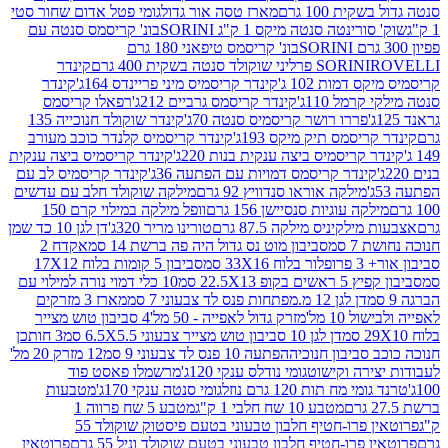
ת 100 גרם
מארז טסה אור גדול
גומי פטל אדום שחור סטי
רינטה סנטה מיקס 1 ק"ג SORINI
בונ' קריסמס סנטה עם
בונ' קריסמס טיפאני 180 גרם
גרם
SORINI
קינדר
דמות 102 ג'
קינדר קריסמיס מיני פריינדס 164ג'
קינדר
מל 110ג'
קינדר קריסמס גרביים 212ג'
רפאלו קריסמס
פררו רושר קריסמיס סנטה 70ג'
קינדר שוקולד חנוכייה 135
יסמס תיק מיקס 193ג'
קינדר קריסמיס קלנדר כוכב מעורב
 קריסמיס ביצה ענקית בנות 220ג'
קינדר קריסמיס ביצה ענקית
ינדר קריסמס דמויות עם הפתעה 36ג'
קינדר קריסמיס לב עם
מילקה אוראו סנדוויץ 92 גרם
מילקה שוקולד חלב עם עדשים
קה עוגיות סנסיישן 156 גרם
וופל מילקה במילוי קרם 150
לקיניס מילקה 87.5 גרם
טורינו מריר 320ג'
דן לגן 10 כד שמן
 סמ
סביבון מוט נס גדול היה פה ברשת 14 סמ
אקדח 2
33 סמ
סביבון 5 קומות בלוח 17X12
ופ 22.5X13 סמ
10 כלי דמוי נורה למילוי עם
דן לגן 12 מ.מפתחות פנס לד צבעוני 7 סמ
מארז 3 מזרקים
10 מל'
מזרק גדול לאפייה - 50 מל'
4 סביבון טוש מצייר
דן לגן 10 סביבון טוש מצייר צבעוני 6.5X5.5 סמ
3 חותכן
סביבון חנוכיה
הפתעה 10 פנס לד צבעוני 9 סמ
12 מזרק 20 מל'
ירה וקישוט
גומי נודלס ענקי 120ג'
מרשמלו פאסט פוד
 מח תות 120 גרם נוזל
גומי סנטה ענקי 170ג'
מטבעות
מטבע 10 שח חלבי 1 ק"ג
מטבע 5 שח פרווה 1
פרוטאין פרו-חטיף חלבון טבעוני בטעם פיסטוק שוקולד 55
פרו-חטיף חלבון טבעוני בטעם שוקולד וניל 55 גרם
פרוטאין