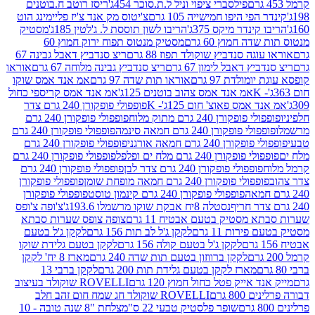
פילסברי ציפוי וניל ל.ת.סוכר 454ג'
ריסז רוטב ח.בוטנים
פי היפו חמישייה 105 גרם
צ'יטוס מק אנד צ'יז פליימינג הוט
ינדר מיקס 375ג'
הריבו לשון תוססת ל. ג'לטין 185ג'
מסטיק
ה חמוץ 60 גרם
מסטיק מנטוס תפוח ירוק חמוץ 60
גה סנדביץ שוקולד תפוז 88 גרם
ריצ סנדביץ דאבל גבינה 67
ץ דאבל לימון 67 גרם
ריצ סנדביץ גבינה מלוחה 67 גרם
אוראו
מולדת 97 גרם
אוראו תות שדה 97 גרם
אמ אנד אמס שוקו
אמ אנד אמס צהוב בוטנים 125ג'
אמ אנד אמס קריספי כחול
אמס פאוצ' חום 125ג'- K
פופפולי פופקורן 240 גרם צדר
פופקורן 240 גרם מתוק מלוח
פופפולי פופקורן 240 גרם
י פופקורן 240 גרם חמאה סינמה
פופפולי פופקורן 240 גרם
רן 240 גרם חמאה אורגני
פופפולי פופקורן 240 גרם
פופקורן 240 גרם מלח ים ופלפל
פופפולי פופקורן 240 גרם
פופפולי פופקורן 240 גרם צדר לבן
פופפולי פופקורן 240 גרם
פולי פופקורן 240 גרם חמאה מופחת שומן
פופפולי פופקורן
פופפולי פופקורן 240 גרם קינמון טוסט
פופפולי פופקורן
נסטלה 8יח אבקת שוקו מרשמלו 193.6ג'
צ'ופה צ'ופס
 מסטיק בטעם אבטיח 11 גרם
צופה צופס שערות סבתא
ירות 11 גרם
לקקן ג'ל לב תות 156 גרם
לקקן ג'ל בטעם
לקקן ג'ל בטעם קולה 156 גרם
לקקן בטעם גלידת שוקו
לקקן ברווזון בטעם תות שדה 240 גרם
מארז 8 יח' לקקן
מארז לקקן בטעם גלידת תות 200 גרם
לקקן ברבי 13
 אייק פטל כחול חמוץ 120 גרם
ROVELLI שוקולד בעיצוב
80 גרם
ROVELLI שוקולד חג שמח חום זהב חלב
שופר פלסטיק טבעי 22 ס"מ
צלחת "8 שנה טובה - 10