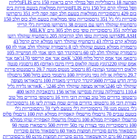
גליליות וופל במילוי קרם בראוניז 150 גרם FLIS
גליליות
יל 150 גרם FLIS
סוכריות ממולאות בטעם פירות בים
סוכריות ממולאות בטעם חלב קפה קפה לייק 351 גרם
רושן
351 גרם
סוכריות טופי ממולאות בטעם חלב כוס חלב 150
ולד רושן עם בוטנים 38 גרם
רושן סוכריות ג'לי קרייזי
סוכריות טופי כוס חלב 305 גרם MILKY
ושו סוכריות טופי חלב קורובקה 205 גרם
חטיף שוקולד רושן
לה 43 גרם
חטיף שוקולד רושן ממולא קרם קרמל 43
ולא בטעם שוקולד לבן 8 גרם
מזרק שוקולד חלב אגוזי לוז 60
לד חלב לבן 60 גרם
קינדר הפי היפו אגוזי לוז חמישייה 105
מס קרמל מלוח 200ג' K
אם אנד אם קריספי 170ג'
אמ אנד
גונץ סנטה קלאוס ביירן מינכן (אדום) 85 גרם
גונץ סנטה
ד (צהוב) 85 גרם
סוכ' מנטוס מנטה 29.7 גרם
מנטוס פירות
ק או לוק גומי נקניקייה 100 גרם
גומי כובע כחול 500 גרם
גולון
ית 600ג'
קינדר קינדריני מאגדת 100 גרם
אוראו מצופה
'
אוראו מצופה שוקולד חלב 246ג' - K
אוראו גלידה גליל
ילקה עוגיות סנסיישן אוראו 156 גרם
אבקת קקאו 400
רים מזל טוב בצורת דובי ורוד 16 גרם
טופי כדורים מזל טוב
ם
טופי כדורים פורים שמח בצורת ליצן 16 גרם
סוכריות
70 גרם
סוכריות ג'לי בטעם ליצ'י 70 גרם
סוכריות ג'לי
גרם
מלו מרשמלו קאפקייק ממולא תות 100 גרם
מלו פלוס
יק ממולא 100 גרם
מלו מרשמלו קאפקייק שוקו ממולא
יות גומי בצורת עין כ50 יחידות 500 גרם
מארז סנטה 90
נס סוכריות חמוצות מאוד 60 גרם
סאוור מדנס סוכריות
סאוור מדנס סוכריות חמוצות מדנס 60 גרם
סוכריות