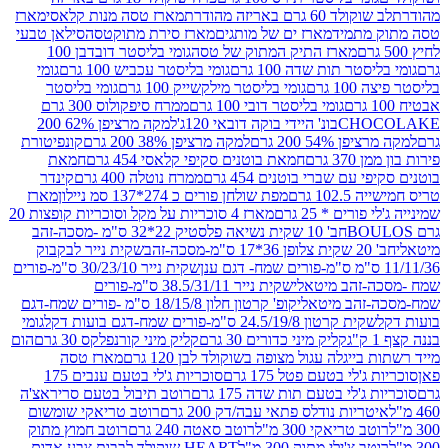
ד 60 גרם באריזה מהודרת
מארז טסה מנות קלאסי
מארז
מתמיד
מארז ים של מותגים
מארז סירת מתוקטסה
סילאן טבעי
מארז התיק המתוק של טסה
גומי בליסטר דובדבן 100
טר תות שדה 100 גרם
גומי בליסטר עכביש 100 גרם
גומי
 גרם
גומי בליסטר מילקשייק 100 גרם
גומי בליסטר
גומי בליסטר דובי 100 גרם
ממרח סיפקולוס 300 גרם
CHO
בונ' היידי בוקה דובאי 120ג'
למקה מרציפן 62% 200
54% 200 גרם
למקה מרציפן 38% 200 גרם
קונפיטורת
3 גרם
חמאת בוטנים סקיפי קלאסי 454 גרם
חמאת
עם שברי בוטנים 454 גרם
ממרח נוטלה 400 גרם
קינדר
10 גרם
מפת שולחן פורים כ 274*137 סמ ניילון
מארז
רים * 25 גרם
מארז 4 סוכריות על מקל וסוכריות קופצות 20
חב' 10 שקית נשיאה פלסטיק 22*32 ס"מ -מסכה-זהב
כה-זהב
שקית נייר לבקבוק
שקית נייר 30/23/10 ס"מ-פורים
-זהב מיטאלי
שקית נייר 38.5/31/11 ס"מ-פורים
זהב מיטאלי
קופ' קרטון חלון 18/15/8 ס"מ -פורים שמח-דגם
קית קרטון 24.5/19/8 ס"מ-פורים שמח-דגם בועות דקל
גומי
קליק מיני כדורים 30 גרם
קליק מיני קורנפלקס 30 גרם
הום
ייגלה עגול מצופה בשוקולד לבן 120 גרם
מארז טסה
'לי בטעם פטל 175 גרם
סוכריות ג'לי בטעם ענבים 175
ג'לי בטעם תות שדה 175 גרם
רוטב תיבול בטעם סריראצ'ה
ריות נודלס פתאי עבה/דק 200 גרם
רוטב טריאקי שומשום
ב טריאקי 300 מ"ל
רוטב סאטה 240 גרם
רוטב חמוץ מתוק
ב צ'ילי מתוק 300 מ"ל
HEART שוקולד לבבות צבע אדום