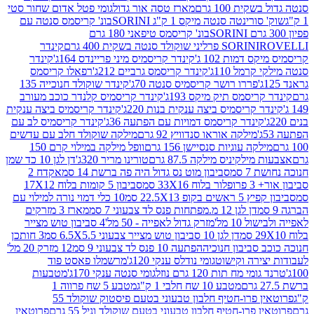
ת 100 גרם
מארז טסה אור גדול
גומי פטל אדום שחור סטי
רינטה סנטה מיקס 1 ק"ג SORINI
בונ' קריסמס סנטה עם
בונ' קריסמס טיפאני 180 גרם
גרם
SORINI
קינדר
דמות 102 ג'
קינדר קריסמיס מיני פריינדס 164ג'
קינדר
מל 110ג'
קינדר קריסמס גרביים 212ג'
רפאלו קריסמס
פררו רושר קריסמיס סנטה 70ג'
קינדר שוקולד חנוכייה 135
יסמס תיק מיקס 193ג'
קינדר קריסמיס קלנדר כוכב מעורב
 קריסמיס ביצה ענקית בנות 220ג'
קינדר קריסמיס ביצה ענקית
ינדר קריסמס דמויות עם הפתעה 36ג'
קינדר קריסמיס לב עם
מילקה אוראו סנדוויץ 92 גרם
מילקה שוקולד חלב עם עדשים
קה עוגיות סנסיישן 156 גרם
וופל מילקה במילוי קרם 150
לקיניס מילקה 87.5 גרם
טורינו מריר 320ג'
דן לגן 10 כד שמן
 סמ
סביבון מוט נס גדול היה פה ברשת 14 סמ
אקדח 2
33 סמ
סביבון 5 קומות בלוח 17X12
ופ 22.5X13 סמ
10 כלי דמוי נורה למילוי עם
דן לגן 12 מ.מפתחות פנס לד צבעוני 7 סמ
מארז 3 מזרקים
10 מל'
מזרק גדול לאפייה - 50 מל'
4 סביבון טוש מצייר
דן לגן 10 סביבון טוש מצייר צבעוני 6.5X5.5 סמ
3 חותכן
סביבון חנוכיה
הפתעה 10 פנס לד צבעוני 9 סמ
12 מזרק 20 מל'
ירה וקישוט
גומי נודלס ענקי 120ג'
מרשמלו פאסט פוד
 מח תות 120 גרם נוזל
גומי סנטה ענקי 170ג'
מטבעות
מטבע 10 שח חלבי 1 ק"ג
מטבע 5 שח פרווה 1
פרוטאין פרו-חטיף חלבון טבעוני בטעם פיסטוק שוקולד 55
פרו-חטיף חלבון טבעוני בטעם שוקולד וניל 55 גרם
פרוטאין