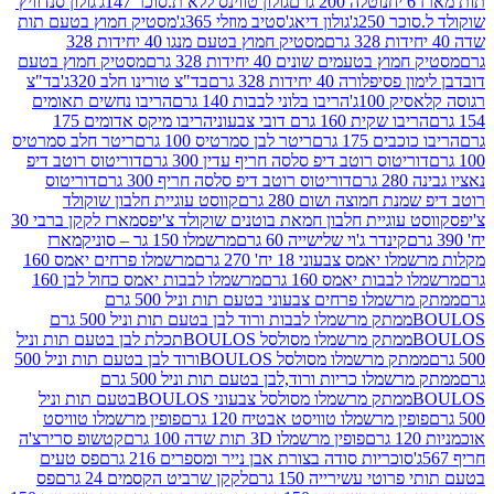
נוטלה 200 גרם
גולון טווינס ללא ת.סוכר 147ג'
גולון סנדוויץ'
250ג'
גולון דיאג'סטיב מוזלי 365ג'
מסטיק חמוץ בטעם תות
מסטיק חמוץ בטעם מנגו 40 יחידות 328
 בטעמים שונים 40 יחידות 328 גרם
מסטיק חמוץ בטעם
רה 40 יחידות 328 גרם
בד"צ טורינו חלב 320ג'
בד"צ
100ג'
הריבו בלוני לבבות 140 גרם
הריבו נחשים תאומים
שקית 160 גרם דובי צבעוני
הריבו מיקס אדומים 175
ים 175 גרם
ריטר לבן סמרטיס 100 גרם
ריטר חלב סמרטיס
יטוס רוטב דיפ סלסה חריף עדין 300 גרם
דוריטוס רוטב דיפ
ם
דוריטוס רוטב דיפ סלסה חריף 300 גרם
דוריטוס
ת חמוצה ושום 280 גרם
קווסט עוגיית חלבון שוקולד
 עוגיית חלבון חמאת בוטנים שוקולד צ'יפס
מארז לקקן ברבי 30
קינדר ג'וי שלישייה 60 גרם
מרשמלו 150 גר – סוניק
מארז
מס צבעוני 18 יח' 270 גרם
מרשמלו פרחים יאמס 160
בבות יאמס 160 גרם
מרשמלו לבבות יאמס כחול לבן 160
ממתק מרשמלו פרחים צבעוני בטעם תות וניל 500 גרם
ממתק מרשמלו לבבות ורוד לבן בטעם תות וניל 500 גרם
ממתק מרשמלו מסולסל BOULOSתכלת לבן בטעם תות וניל
ממתק מרשמלו מסולסל BOULOSורוד לבן בטעם תות וניל 500
ממתק מרשמלו כריות ורוד,לבן בטעם תות וניל 500 גרם
ממתק מרשמלו מסולסל צבעוני BOULOSבטעם תות וניל
ין מרשמלו טוויסט אבטיח 120 גרם
פופין מרשמלו טוויסט
פופין מרשמלו 3D תות שדה 100 גרם
קטשופ סרירצ'ה
סוכריות סודה בצורת אבן נייר ומספרים 216 גרם
פס טעים
טי עשירייה 150 גרם
לקקן שרביט הקסמים 24 גרם
פס