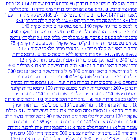
במילוי קרם דובדבן 86 גרם
ווארהדס שקית 142 ג גלי בינס
בש 30 גרם עמק חפר
טרולי בורגר מיני בודד 10 גרם
מילקה
K
בד"צ טורינו טנטיישן חלב 189ג'
משקה מוגז ד"ר פפר
משקה דר פפר בקבוק 450מ"ל
קוקה קולה דובדבן 330
 גוד שקית 140 גרם
מנטוס פרוט מיקס שקית 140
ר הרולטה ג'לי ענק 90 גרם
שמרים נמסים בואקום 450
בטעם אפרסק 500 גרם
לקריץ בלוק לבן 1 ק"ג
לקריץ וידאל
ירות הדר 1 ק"ג
דובאי שוקולד חלב פיסטוק וקדאיף 75
י שוקולד מריר 175ג'
באצ'י מריר קלאסי שקית 125 ג'
PERUGI
מארז מרציפן ללא תוספת סוכר 30 גרם
אטריות
צמר גפן עם סוכריות קופצות ענבים / תות שקית 12
 תות בננה 300 מ"ל בודד
משקה בראבו אשכולית 300
ה בראבו תפוזים 300 מ"ל בודד
משקה בראבו ענבים 300
רח עוגיות לוטוס קרמל 400 גרם
סוכריות בפחית פירות
סוכריות בפחית פרות יער - 175 גרם
סוכריות בפחית
סוכריות קלפני בטעם פירות 150 גרם
סוכריות קלפני
גרם
סוכריות קלפני בטעם דובדבן 150 גרם
סוכריות
רות יער 150 גרם
ריטר חלב פיסטוק 100 גרם
רואופ פירות
תות 18 גרם
רואופ פטל 18 גרם
סוכ' צמר גפן תות חמוץ
1ג'
מארז טסה מאוהב
מארז טסה ריגושים
ריסז XL טבלת
שוקוליטלי מקרונים תות שדה 90 גרם
קוטדור בושה חלב
גלס אורגינל 149 גרם
פרינגלס ברביקיו 158 גרם
פרינגלס
פרינגלס פיצה 158 גרם
בצקניות אורז להכנה מהירה-
ניוקי שלושה צבעים 500 גרם
מיני ניוקי 500 גרם
ניוקי
ג'יו קונכיות 500 גרם
גליליות וופל במילוי קרם אגוזים 150