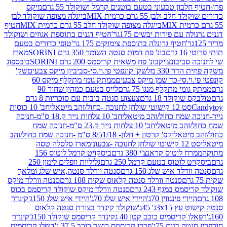
בון טבעוני בטעם בוטנים קרמל ושוקולד 55 גרם
מיקס
 ולבן 55 גרם כרמית MIX
בייגלה מצופה שוקולד לבן
בייגלה מצופה שוקולד חלב 55 גרם כרמית MIX
חטיף
עם פירות יבשים 175גר'
חטיף דגנים בתוספת אגוזים ושוקולד
חטיף גרונלה בתוספת צימוקים 175 גר'
טופי כדורים בטעם
ם
בונ' פח דמות סנטה השומר 350 גרם SORINI
מארז
ביבונצ'יק
בונ' פח משאית קריסמס 200 גרם SORINI
בובספוג
 330 מל
שק' קונפטי פי.וי.סי-סביביון מיקס צבעים
שק'
וי.סי-כד שמן מיקס צבעים
ממתק גומי מתקלף מיקס 60
י מתקלף מנגו 75 גרם
לייס בטעם כמהין שחור 90
קולד 18 גרם
צעצוע סנטה בובות עם סוכריות 8 גרם
1 קישוטי שולחן לחנוכה -כחול/זהב מיטאלי
חב' 10 כוסות
 שמח כחול/זהב מיטאלי
חב' 10 צלחות נייר ק.18 ס"מ-חנוכה
הב מיטאלי
חב' 10 צלחות נייר ק.23 ס"מ-חנוכה שמח
יטאלי
קפ' קרטון + חלון- 8/51/18 ס"מ -חנוכה שמח כחול/זהב
עוני
מארז סלסלה טסה
לוטוס קראנצ'י 380 גרם
ביסקויט קרמל לוטוס 156
לוטוס בטעם קרמל 250 גרם
גליליות וופלים לימון 250
ד איש שלג 150 גרם
סנטה וורלד סנטה,איש שלג ומלאך
סנטה וורלד סנטה קלאוס שקית 108 גרם
סנטה וורלד מיקס
 במגף 243 גרם
סנטה וורלד מיקס שוקולד קריסמס בכוס
י פינגווין 70ג'
היידי איש שלג 70ג'
היידי איש שלג 150ג'
קינדר
3xג' 45ג'
שוקולד קינדר בצורת סנטה קלאוס
קריסמיס כוכב קטן 40 ג
קינדר קריסמס שוקולד 150ג'
קינדר
בנים 75ג'
פררו קריסמס רושר כוכב 37.5 ג'
דופלו קריסמיס