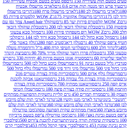
ת עשירייה 150 גרם
פס טעים בטעם אבטיח עשירייה 150
דפי מנטה תות אדום 0.6 גרם
לארבי מרשמלו אבטיח
מרשמלו לב 180ג'
לארבי מרשמלו פרח 180ג'
הריבו מרשמלו
הריבו מרשמלו אקזוטיק 175ג'
WOW Z קלסטרס פירות 85
 85 גרם
שוקולד Angel hair צמר גפן עם
טבלת שוקולד דובאי לבן 200 גרם
טבלת שוקולד דובאי
WOW Z רופ משפחתי פירות 100 גרם
מקל סבא צבעוני
 סבא כחול לבן 144 גרם
מקל סבא ורוד לבן 144 גרם
קלבי
ולד 40 גרם
גולון דיאג'סטיב תפוז 280ג'
גולון באטר פליי
ב 600 גרם
פולרטי חטיפי קרח 400 מ"ל ורוד
ממרח נוטלה
טבלת פררו רושר שוקולד מריר 70% 90 גרם
ביצת קינדר
60 גרם
מסטיק אגוגו בטעם פירות 40 יחידות 330 גרם
ריצ
טעם גבינה 91 גרם
מרשמלו כובע כחול לבן 500 גרם
מרשמלו
50 ג
מרשמלו מיני ורוד פיני 500 ג
מרשמלו גולף כחול 500
לף אדום 500 גרם
סוכריות סודה בצורת טטריס 216
סודה בצורת כלי עבודה 216 גרם
סוויטאנגו אבקה להכנת
סוויטאנגו ממתיק 700 גרם
סוכריות סודה בצורת
סוכריות סודה בצורת פיצה 180 גרם
מרשמלו חטיפי
ממרח תמרים 450 גרם קליית גת
שקית ההפתעות ממתקים
וני
טרנד לארבי מנגו וקשיו 28ג'
טרנד לארבי תות שלם מיובש
ד לארבי תות שלם מיובש שוקו 60ג'
טרנד לארבי תות שלם
6ג'
מארז ממתקים שקית הפתעה טסה
ג'מבו טורטילה
נת נאצ'ו 100 גרם
ג'מבו טורטילה צ'יפס בטעם ברביקיו
ית שימחת תורה בינונית
תערובת להכנת צ'ורוס 500ג'
פילסברי
 453 גרם
פילסברי ציפוי קרמל מלוח 453ג'
פילסברי קרם