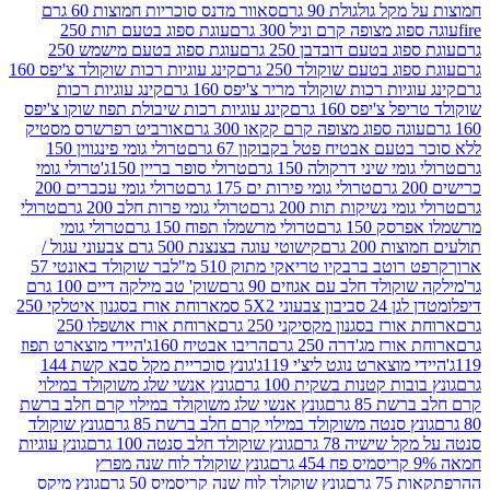
 גולגולת 90 גרם
סאוור מדנס סוכריות חמוצות 60 גרם
 מצופה קרם וניל 300 גרם
עוגת ספוג בטעם תות 250
 בטעם דובדבן 250 גרם
עוגת ספוג בטעם מישמש 250
ג בטעם שוקולד 250 גרם
קינג עוגיות רכות שוקולד צ'יפס 160
יות רכות שוקולד מריר צ'יפס 160 גרם
קינג עוגיות רכות
'יפס 160 גרם
קינג עוגיות רכות שיבולת תפוז שוקו צ'יפס
ה ספוג מצופה קרם קקאו 300 גרם
אורביט רפרשרס מסטיק
עם אבטיח פטל בקבוקון 67 גרם
טרולי גומי פינגווין 150
י שיני דרקולה 150 גרם
טרולי סופר בריין 150ג'
טרולי גומי
טרולי גומי פירות ים 175 גרם
טרולי גומי עכברים 200
י נשיקות תות 200 גרם
טרולי גומי פרות חלב 200 גרם
טרולי
150 גרם
טרולי מרשמלו תפוח 150 גרם
טרולי גומי
200 גרם
קישוטי עוגה בצנצנת 500 גרם צבעוני עגול /
טב ברבקיו טריאקי מתוק 510 מ"ל
בר שוקולד באונטי 57
ולד חלב עם אגוזים 90 גרם
שוק' טב מילקה דיים 100 גרם
יבון צבעוני 5X2 סמ
ארוחת אורז בסגנון איטלקי 250
ז בסגנון מקסיקני 250 גרם
ארוחת אורז אושפלו 250
ז מג'דרה 250 גרם
הריבו אבטיח 160ג'
היידי מוצארט תפוז
וצארט נוגט ליצ'י 119ג'
גונץ סוכריית מקל סבא קשת 144
ת קטנות בשקית 100 גרם
גונץ אנשי שלג משוקולד במילוי
85 גרם
גונץ אנשי שלג משוקולד במילוי קרם חלב ברשת
 סנטה משוקולד במילוי קרם חלב ברשת 85 גרם
גונץ שוקולד
שישיה 78 גרם
גונץ שוקולד חלב סנטה 100 גרם
גונץ עוגיות
גונץ שוקולד לוח שנה מפרץ
גרם
גונץ שוקולד לוח שנה קריסמיס 50 גרם
גונץ מיקס