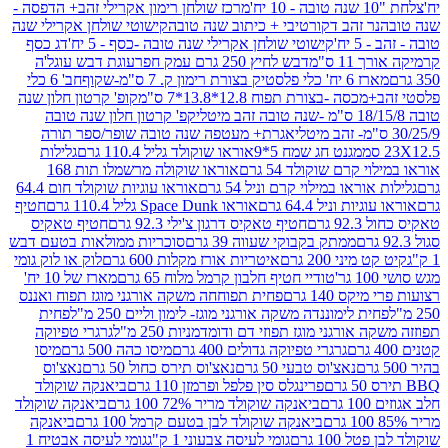
מרכז שולחן רימון אקרילי זהב+ הדפסה -
ר זהב דקורטיבי + כיתוב שנה טובה
קישוטי שולחן אקרילי שנה
יח'
קישוטי שולחן אקרילי שנה טובה -כסף - 5 יח'
דג כסף
 ס"מ
דבש לחיץ 250 גרם עמק חפר
עוגת דבש עוגל'ה
טיק בצורת רימון ק. 7 ס"מ-שקוף
חב' 6 כלי
 -בצורת תפוח 12.8*13.8*7 ס"מ
קופ' קרטון חלון שנה
קפ' קרטון חלון שנה טובה
אגרת+ מעטפה שנה טובה שופר/ספר תורה
מגנט חג שמח 5*9
אוראו שוקולד גליל 110.4 גרם
גלילות
קרם שוקולד 54 גרם
אוראו שוקולה מרשמלו תות 168
ראו במילוי קרם וניל 54 גרם
אוראו עוגיות שוקולד חום 64.4
ת וניל 64.4 גרם
אוראו Space Dunk גליל 110.4 גרם
חטיף
גרם
חטיף טאקיס דרגון צ'ילי 92.3 גרם
חטיף טאקיס
ממתק בקבוקי שעווה 39 גרם
סוכריות ממולאות בטעם דבש
יני 200 גרם
איטריות אורז מקלות 600 גרם
לוק או לוק גומי
טודיי חטיף חלבון קרמל מלוח 65 גרם
מארז של 10 יח'
ס 140 גרם
פחית תפוחחה משקה אורגני מוגז תפוח ואננס
ת לימוננדה משקה אורגני מוגז- לימון וליים 250 מ"ל
פחית
אורגני מוגז תפוזי דם ודומדמניות 250 מ"ל
גרגרי טפיוקה
גרגרי טפיוקה גדולים 400 גרם
מיסו כהה 500 גרם
מיסו
נאצ'וס טבעי 50 גרם
נאצ'וס תירס כחול 50 גרם
נאצ'וס
פרינגלס סין פלפל ופרמזן 110 גרם
ביאנקה שוקולד
ם
ביאנקה שוקולד מריר 72% 100 גרם
ביאנקה שוקולד
ביאנקה שוקולד לבן בטעם קרמל 100 גרם
ביאנקה
100 גרם
גומי לעיסה צבעוני 1 ק"ג
גומי לעיסה אבטיח 1