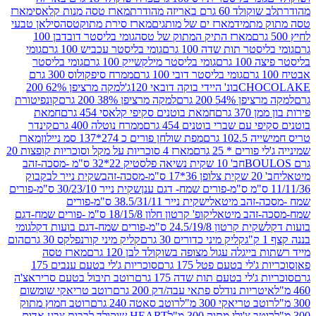
ד 60 גרם באריזה מהודרת
מארז טסה מנות קלאסי
מארז
מתמיד
מארז ים של מותגים
מארז סירת מתוקטסה
סילאן טבעי
מארז התיק המתוק של טסה
גומי בליסטר דובדבן 100
טר תות שדה 100 גרם
גומי בליסטר עכביש 100 גרם
גומי
 גרם
גומי בליסטר מילקשייק 100 גרם
גומי בליסטר
גומי בליסטר דובי 100 גרם
ממרח סיפקולוס 300 גרם
CHO
בונ' היידי בוקה דובאי 120ג'
למקה מרציפן 62% 200
54% 200 גרם
למקה מרציפן 38% 200 גרם
קונפיטורת
3 גרם
חמאת בוטנים סקיפי קלאסי 454 גרם
חמאת
עם שברי בוטנים 454 גרם
ממרח נוטלה 400 גרם
קינדר
10 גרם
מפת שולחן פורים כ 274*137 סמ ניילון
מארז
רים * 25 גרם
מארז 4 סוכריות על מקל וסוכריות קופצות 20
חב' 10 שקית נשיאה פלסטיק 22*32 ס"מ -מסכה-זהב
כה-זהב
שקית נייר לבקבוק
שקית נייר 30/23/10 ס"מ-פורים
-זהב מיטאלי
שקית נייר 38.5/31/11 ס"מ-פורים
זהב מיטאלי
קופ' קרטון חלון 18/15/8 ס"מ -פורים שמח-דגם
קית קרטון 24.5/19/8 ס"מ-פורים שמח-דגם בועות דקל
גומי
קליק מיני כדורים 30 גרם
קליק מיני קורנפלקס 30 גרם
הום
ייגלה עגול מצופה בשוקולד לבן 120 גרם
מארז טסה
'לי בטעם פטל 175 גרם
סוכריות ג'לי בטעם ענבים 175
ג'לי בטעם תות שדה 175 גרם
רוטב תיבול בטעם סריראצ'ה
ריות נודלס פתאי עבה/דק 200 גרם
רוטב טריאקי שומשום
ב טריאקי 300 מ"ל
רוטב סאטה 240 גרם
רוטב חמוץ מתוק
ב צ'ילי מתוק 300 מ"ל
HEART שוקולד לבבות צבע אדום