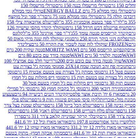
טרולי מרשמלו בננה 150 גרם
טרולי מרשמלו 150
לא 75 גרם ENERGY BALLZ
טרולי גומי ממולא
גרם
טרולי גומי ממולא מנגו 75 גרם
ד"ר פפר וניל מוקצף
 פפר בטעם אוכמניות 355 מ"ל
פרינגלס אדובאדה צילי 158
נגלס דבש חרדל 158 גרם
שוקולד קינדר מקסי שישייה 126
ריסמיס סנטה עומד 55ג'
ד"ר פפר אורגינל 355 מ"ל
קלוגס
 בוקר תירס 250 גרם
גונץ שוקולד לוח שנה מיקי מאוס 50
 את הקרח 50 גרם
צילינדר
50 גרם MORITZ WAWI
סנטה שקית 200 גרם
לנדר 50 גרם WAWI
סנטה בודד עם כובע 80 גרם
 סנטה בודד עם כובע וכיס 200גר'
ריטר חלב עם אמיצ'לי 100
 זהב חנוכה שמח 25X14 סמ
גוסי ממתק ג'ל בצורת עט
ם
גוסי ממתק ג'ל בצורת עט בטעם אבטיח 15 גרם
גוסי
ורת עט בטעם תות 15 גרם
גומי דיפ מקלות עם ג'ל חמוץ
ם
גומי דיפ מקלות עם ג'ל חמוץ בטעם פטל 30
דובאי 200 גרם
גוסי ג'ל בקבוק חמוץ 20 גרם
גוסי ג'ל סמיילי
וצר פלסטיק
קינדר דגנים רביעייה 94 גרם
צעצוע
סוכריות
לקקן סיסי סטיקס פינגווין תות 9 גרם
פרינגלס פילי
רם
פרינגלס הכל בייגל 158 גרם
פרינגלס שמנת בצל צדר
נגלס מלח וינגרייט 158 גרם
פרינגלס ראנץ' 158 גרם
פרינגלס
קיבלר קרקר שמינייה קלאב צ'דר 311 גרם
פררו
אסורטמנט 197.8 גרם
אוראו מארז וניל 12 יח' 441.6
ידה 12 יח' 331.2 גרם
אוראו מארז שוקו 12 יח' 441.6
ת 12 יח' 441.6 גרם
ממתק אבקה חמוץ- מתוק בטעם