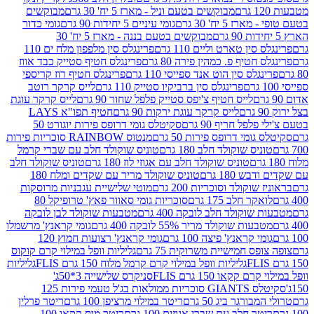
מבוקשים בטעם וניל - מארז 5 יח' 30 גרם
מבוקשים
5 יח' 30 גרם
גומי עיניים 5 יחידות 90 גרם
גומי כדור
מבוקשים בטעם בננה - מארז 5 יח' 30
ין טארט וליים 110 גרם
פרינגלס סין מלפפון מלח ים 110
חטיף פ. כמהין פירה 80 גרם
פרינגלס חטיף סטייק כבד אווז
לס סין הוט אנד ספייסי 110 גרם
פרינגלס חטיף רוז קריספי
פרינגלס סין ברביקיו סטייק 110 גרם
לייס קרקר רוטב
לייס חטיף צ'יפס סטייק פלפל שחור 90 גרם
לייס קרקר עוגת
לייס קרקר עוגת ירקות 90 גרם
חטיף תפו"א LAYS
פל חריף 90 גרם
סקיטלס גומי דרופס פירות יוגורט 50
ומי דרופס פירות 50 גרם
מנטוס RAINBOW סוכריות פירות
יס שוקולד חלב 180 גרם
טוניס שוקולד חלב עם שברי קרמל
טוניס שוקולד חלב עם אגוזי לוז 180 גרם
טוניס שוקולד חלב
 180 גרם
טוניס שוקולד מריר עם שקדים ומלח 180
וקולד וסוכריות 200 גרם
מוטי שלישיית עגבניות מרוסקות
ר חלב 175 גרם
סוכריות גומי סאוור פאץ' טרופיקל 80
וקולד חלב לובקה 400 גרם
מטבעות שוקולד לבן לובקה
ות שוקולד מריר 55% לובקה 400 גרם
גומי קראנץ' מרשמלו
י קראנץ' פיצה 100 גרם
גומי קראנץ' רצועות חמוץ 120
ס חמישיית משרוקית 75 גרם
גליליות וופל במילוי קרם קוקוס
גליליות וופל במילוי קרם קרמל מלוח 150 גרם FLIS
גליליות
קקאו 150 גרם FLIS
סניקרס שלישייה 3*50ג'
סקיטלס GIANTS סוכריות ממולאות בג'ל טעמי פירות 125
ורגר ביג 50 גרם
ריטר במילוי מרציפן 100 גרם
ריטר פרלין
ר חלב עם שברי אגוזים 100 גרם
ריטר מוס קקאו 100