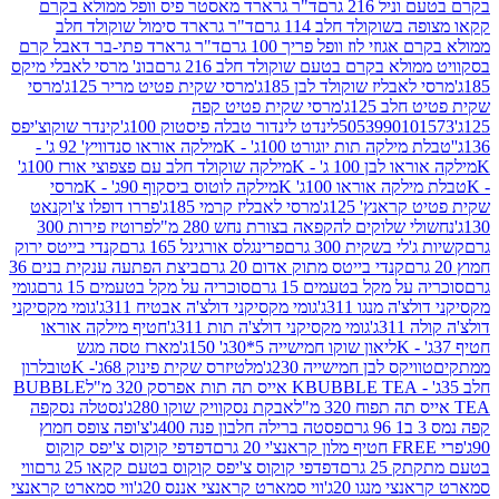
 216 גרם
ד"ר גרארד מאסטר פיס וופל ממולא בקרם
שוקולד חלב 114 גרם
ד"ר גרארד סימול שוקולד חלב
וזי לוז וופל פריך 100 גרם
ד"ר גרארד פתי-בר דאבל קרם
לא בקרם בטעם שוקולד חלב 216 גרם
בונ' מרסי לאבלי מיקס
בליז שוקולד לבן 185ג'
מרסי שקית פטיט מריר 125ג'
מרסי
ב 125ג'
מרסי שקית פטיט קפה
505399010
לינדט לינדור טבלה פיסטוק 100ג'
קינדר שוקוצ'יפס
ילקה תות יוגורט 100ג' - K
מילקה אוראו סנדוויץ' 92 ג' -
בן 100 ג' - K
מילקה שוקולד חלב עם פצפוצי אורז 100ג'
ה אוראו 100ג' K
מילקה לוטוס ביסקוף 90ג' - K
מרסי
אנץ' 125ג'
מרסי לאבליז קרמי 185ג'
פררו דופלו צ'וקנאט
 שלוקים להקפאה בצורת נחש 280 מ"ל
פרוטיז פירות 300
י בשקית 300 גרם
פרינגלס אורגינל 165 גרם
קנדי בייטס ירוק
קנדי בייטס מתוק אדום 20 גרם
ביצת הפתעה ענקית בנים 36
ל מקל בטעמים 15 גרם
סוכריה על מקל בטעמים 15 גרם
גומי
 מנגו 311ג'
גומי מקסיקני דולצ'ה אבטיח 311ג'
גומי מקסיקני
ג'
גומי מקסיקני דולצ'ה תות 311ג'
חטיף מילקה אוראו
ליאון שוקו חמישייה 5*30ג' 150ג'
מארז טסה מגש
יקס לבן חמישייה 230ג'
מלטיזרס שקית פינוק 68ג'- K
טובלרון
BUBBLE TEA אייס תה תות אפרסק 320 מ"ל
BUBBLE
אבקת נסקוויק שוקו 280ג'
נסטלה נסקפה
פסטה ברילה חלבון פנה 400ג'
צ'ופה צופס חמוץ
דפדפי קוקוס צ'יפס קוקוס
2 גרם
דפדפי קוקוס צ'יפס קוקוס בטעם קקאו 25 גרם
ווי
 מנגו 20ג'
ווי סמארט קראנצי אננס 20ג'
ווי סמארט קראנצי