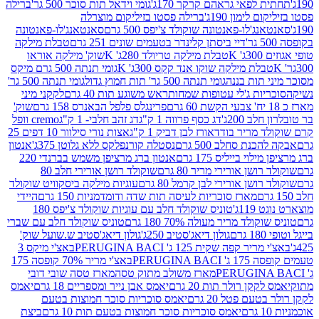
לפאי גראהם קרקר 170ג'
גומי וידאל תות סוכר 500 גר'
ברילה
לימון 190ג'
ברילה פסטו בזיליקום מוצרלה
ג'לו-פאנטונה שוקולד צ'יפס 500 גרם
סאנטאנג'לו-פאנטונה
דיי ביסתן קלינדר בטעמים שונים 251 גרם
טבלת מילקה
K
טבלת מילקה טריולד 280ג' K
שוק' מילקה אוראו
לת מילקה שוקו אנד קקס 300ג' K
גומי תנתה 500 גרם מיקס
 תות בננה
גומי תנתה 500 גר' תות חמוץ גדול
גומי תנתה 500 גר'
יות ג'לי עטופות שמחות
ראש משוגע תות 40 גרם
לקקני מיני
פרינגלס פלפל הבאנרס 158 גרם
שוק'
 200ג'
דג כסף פרווה 1 ק"ג
דג זהב חלבי- 1 ק"ג
cremo וופל
 מריר בודד
אורז לבן דביק 1 ק"ג
אצות נורי סילוור 10 דפים 25
נת סחלב 500 גרם
נסטלה קורנפלקס ללא גלוטן 375ג'
אנטון
וי בייליס 175 גרם
אנטון ברג מרציפן משמש בברנדי 220
שן אורירי מריר 80 גרם
שוקולד רושן אורירי חלב 80
ושן אורירי לבן קרמל 80 גרם
עוגיות מילקה ביסקוויט שוקולד
מארז סוכריות לעיסה תות שדה ודומדמניות 150 גרם
היידי
1ג'
טוניס שוקולד חלב עם עוגיות שוקולד צ'יפס 180
לד מריר מעולה 70% 180 גרם
טוניס שוקולד חלב עם שברי
גולון דיאג'סטיב 250ג'
גולון דיאג'סטיב ש.שועל שוק'
 קפה שקית 125 ג' PERUGINA BACI
באצ'י מיקס 3
PERUGINA
באצ'י מריר 70% קופסה 175
מארז משולב מתוק טסה
מארז טסה שובי דובי
קן רולר תות 20 גרם
יאמס אבן נייר ומספריים 18 גרם
יאמס
עם פטל 20 גרם
יאמס סוכריות סוכר חמוצות בטעם
יאמס סוכריות סוכר חמוצות בטעם תות 10 גרם
ביצת