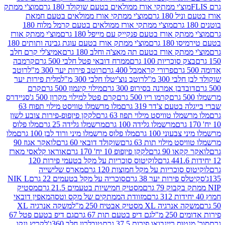
וצ'י ממתקי אורז ממולאים בטעם שוקולד 180 גרם
מוצ'י ממתק
180 גרם
מוצ'י ממתקי אורז ממולאים בטעם חמאת
מוצ'י ממתקי אורז ממולאים בטעם קרמל מלוח 180
תק אורז בטעם פנקייק עם מייפל 180 גרם
מוצ'י ממתק אורז
18 גרם
מוצ'י ממתק אורז בטעם עוגת גבינה ותותים 180
תק אורז בטעם תה מאצ'ה וחלב 180 גרם
אמיצ'לי קרם חלב
סוכריות 100 גרם
ממרח דובאי פטל חלבי 500 גרם
קרמבה
פרורי קראמבל 400 גרם
רוטב פירות יער 300 מ"ל
רוטב
 300 מ"ל
רוטב נוצ'יטלו חלבי 300 מ"ל
מלית פירות יער
דבן אמרנה בסירופ 300 גרם
מילוי קינמון 500 גרם
קרם
קרמו ריו 500 גרם
קרם פטל למילוי מקרון 500 ג'
סניידרס
טעם צ'דר 319 גרם
מלו מרשמלו טוויסט מילוי תפוח 63
לו טוויסט מילוי תפוז 63 גרם
לקקן פיןפופ-פירות צובע לשון
מרשמלו גלידה 100 גרם
מרשמלו גלידה 25 גרם
מלו פלוס
עוני 100 גרם
מלו פלוס מרשמלו מיני ורוד לבן 100 גרם
מלו
 מילוי תות 63 גרם
שוקולד דובאי 60 גרם
לואקר אגוז 90
ו 90 גרם
לקקן פיןפופ 10 יח' 170 גרם
אוראו קלאסי מארז
לוקיטוס סוכריות על מקל בטעמי פירות 120
סוכריות על מקל חמוצות 120 גרם
מארס שלישייה
פירות יער 38 גרם
סוכריה על מקל בטעמים 22 גרם
NIK L
מסטיק חמישיות בטעמים 21.5 גרם
מסטיק
מזוודת הממתקים של מקס וטסה
מאפין דובאי
יה XL מסטיק אבטיח 250 מ"ל
משקה אנרגיה XL
2 מ"ל
גם דיפ בטעם תות 67 גרם
גם דיפ בטעם פטל 67
ס ריינבואו פירות 37.5 גרם
טובלרון חלב 360ג'
לקריץ ונקו