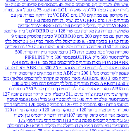
קיט קט קריסמיס סנטה 45 ג'
סמארטיס קריסמיס סנטה 50
עומד 70ג'
גונץ שוקולד LOL לוח שנה 75 גרם
בונ' זהב בצורת
תקים 170 גרם VOBRO
בונ' ירוקה בצורת עץ עם
בונ' שוק' דמויות סנטה 160 גרם
נ' שוק' גריזלי קריסמס 156 גרם VOBRO
בונ' אדומה
עץ מקרטון עם שרי 126 גרם VOBRO
בונ' בית קריסמס
 200 גרם VOBRO
10 סביבון פלסטיק צבעוני 9
טראפל בלגי מארז כסף 150ג'
טראפל בלגי
אירופה סוכריות מקל סבא בטעם מנטה 170 גרם
אירופה
סבא בטעם תות 170 גרם
מונסטר גרין זירו פחית 500
ULT
מונסטר 500 מ"ל PIPELINE
ABK
PU
לקריסמיס ידית אדומה מס' 2 300 גרם
ABK מארז מתנה
מס' 1 200 גרם
ABK מארז ממתקים לקריסמיס ידית
ABK מארז ממתקים יוקרתי לקריסמיס (מלאך) מס'
ABK מארז ממתקים גדול לקריסמיס דגם תיק מס' 4 500
קיבלר
גבינה צ'דר כתום 311 גרם
צ'יז איט קרקר גבינה צהובה 127
ולטרה תות 500 מ"ל
מונסטר 500 מ"ל ROSSI
גומי לעיסה
 גרם
בזוקה ברי 120 גרם
בזוקה מיקס 120 גרם
ג'וסי דרופ
ת טרופי 120 גרם
בזוקה טרופי 120 גרם
בזוקה פירות 120
מס כחול קריספי 107ג'
פררו רושר קריסמיס עץ אשוח
קריסמיס סנטה עומד 110ג'
הריבו דובי גומי חמוץ 175
י צ'יפס חמוץ 175ג'
בייגלה ציו מקלות תפו"א 80 גרם
בייגלה
ים 100 גרם
טרולי גומי ממולא תות 75 גרם
טרולי גומי