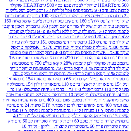
ולד לבבות צבע כסף 500 גרם
HEART שוקולד
50 גרם
סניקרס וופל גליליות 22 גרם
טוויקס וופל גליליות
ו טורטילה צ'יפס בטעם צ'ילי מתוק 100 גרם
קינג עוגיות רכות
ס ללת''ס 160 גרם
קינג עוגיות רכות צ'יפס קרמל מלוח 160
יות רכות שוקולד מריר צ'יפס חלבון 160 גרם
מרק ראמן פיקנטי
 גרם
גולון שרקיז ללא גלוטן טו-גו 160ג'
גולון שוקובום
 120ג'
טבלת פררו רושר מקדמיה ואגוז לוז 90 גרם
קינדר
נדס 120 גרם
קינדר הפי מומנטס 161 גרם
מילקה עוגת
מילקה טבלה צימוק אגוז חדש 270ג' - K
מילקה טראפל
שקית מארס מיני מיקס 400 גרם
קראנצ'י רואופ בטעם
אם אנד אם בוטנים 220ג'
מנורת 3 המשאלות סוכריות 9.6
לד לבן להמסה 28% קקאו בד"צ 750 גרם
מטבעות
 קקאו בד"צ 750 גרם
מטבעות שוקולד מריר
קינדר בואנו מיני מיקס 205
ראו במילוי קרם וניל 66 גרם
אוראו בראוניז 154 גרם
אוראו
אוראו קראנצ'י בייטס 110 גרם
אוראו גולדן 154 גרם
מילקה
מרשמלו 150 גר – ברבי 24 יחידות
מרשמלו 150 גר –
מרשמלו נקניקייה 10 גרם
מארז טסה של בוננזה
מארז טסה
עוגיות מזרחיות בטעם שום בצל 400 גרם אחוה
עוגיות מזרחיות
ערכה להכנת ממתק DIY טיפות 24 גרם
ערכה
 17 גרם
ערכה להכנת ממתק DIY גומי על
ממתק אבקה מדליקה 12 גרם
הנשיקות שלי "דובי" 40
 סוכריות כוכב 60 גרם
תיק יצירה סוכריות לב 60 גרם
תיק
פרח 60 גרם
סוכריות קופצות + לקקן - גלידה 10