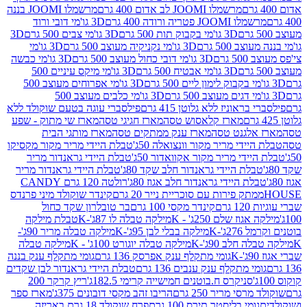
מרשמלו JOOMI לב אדום 400 גרם
מרשמלו JOOMI בננה
JOOM פטריה ורודה 400 גרם
3D גו'מי דובי ורוד
3D גו'מי בקבוק תות 500 גרם
3D גו'מי צבים 500 גרם
3D
 500 גרם
3D גו'מי נקניקיה מעוצב 500 גרם
3D גו'מי
גרם
3D גו'מי דובי כחול מעוצב 500 גרם
3D גו'מי כבשה
3D גו'מי אבטיח 500 גרם
3D גו'מי מיקס עיניים 500
3D גו'מי אפרוחים מעוצב 500
3D גו'מי כלבים מעוצב 500
ראוניז ללא גלוטן 415 גרם
פילסברי עוגה בטעם שוקולד ללא
מארז קלאסוש טסה
מארז חגיגי טסה
מארז שי מתוק - שפע
אלגנט טסה
מארז ענק ממתקים טסה
מארז מותגי הבית
ידי מריר מקור וונצואלה 50ג'
טבלת היידי מריר מקור מקסיקו
ידי מריר מקור אקוואדור 50ג'
טבלת היידי גראנדור מריר
לת היידי גראנדור חלב שקד 80ג'
טבלת היידי גראנדור מריר
ת היידי גראנדור חלב אגוז 80ג'
רולטה 120 גרם CANDY
תק פירות עם סוכריית נייר 20 גרם
קינדר שוקולד מיני פרנדס
רם
קינדר מקסי 100 גרם
בר טובלרון שקד כחול
וז שלם 250ג' - K
מילקה טבלה לו 87ג'-K
טבלת מילקה
2ג'-K
מילקה בבלי לבן 95ג'-K
מילקה טבלה מריר 90ג'-
חלב 90ג'-K
מילקה טבלה יוגורט 100ג' - K
מילקה טבלה
גומי מתקלף ענק אפרסק 136 גרם
גומי מתקלף ענק בננה
י מתקלף ענק ענבים 136 גרם
טבלת היידי גראנדור לבן שקדים
סניקרס ח.בוטנים חמישייה קרימי 182.5ג'
ריץ קרקר 200
סי מריר 250 גרם
הריבו זהב מקסי דובונים 375ג'
מארז ספר
ומי בליסטר תירס 100 גרם
פרח שוקולד 18 גרם באריזה