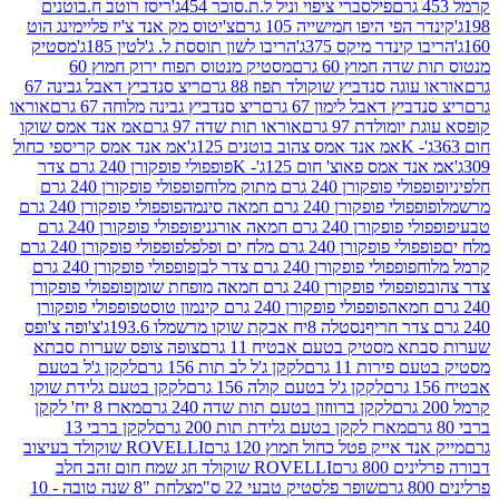
פילסברי ציפוי וניל ל.ת.סוכר 454ג'
ריסז רוטב ח.בוטנים
פי היפו חמישייה 105 גרם
צ'יטוס מק אנד צ'יז פליימינג הוט
ינדר מיקס 375ג'
הריבו לשון תוססת ל. ג'לטין 185ג'
מסטיק
ה חמוץ 60 גרם
מסטיק מנטוס תפוח ירוק חמוץ 60
גה סנדביץ שוקולד תפוז 88 גרם
ריצ סנדביץ דאבל גבינה 67
ץ דאבל לימון 67 גרם
ריצ סנדביץ גבינה מלוחה 67 גרם
אוראו
מולדת 97 גרם
אוראו תות שדה 97 גרם
אמ אנד אמס שוקו
אמ אנד אמס צהוב בוטנים 125ג'
אמ אנד אמס קריספי כחול
אמס פאוצ' חום 125ג'- K
פופפולי פופקורן 240 גרם צדר
פופקורן 240 גרם מתוק מלוח
פופפולי פופקורן 240 גרם
י פופקורן 240 גרם חמאה סינמה
פופפולי פופקורן 240 גרם
רן 240 גרם חמאה אורגני
פופפולי פופקורן 240 גרם
פופקורן 240 גרם מלח ים ופלפל
פופפולי פופקורן 240 גרם
פופפולי פופקורן 240 גרם צדר לבן
פופפולי פופקורן 240 גרם
פולי פופקורן 240 גרם חמאה מופחת שומן
פופפולי פופקורן
פופפולי פופקורן 240 גרם קינמון טוסט
פופפולי פופקורן
נסטלה 8יח אבקת שוקו מרשמלו 193.6ג'
צ'ופה צ'ופס
 מסטיק בטעם אבטיח 11 גרם
צופה צופס שערות סבתא
ירות 11 גרם
לקקן ג'ל לב תות 156 גרם
לקקן ג'ל בטעם
לקקן ג'ל בטעם קולה 156 גרם
לקקן בטעם גלידת שוקו
לקקן ברווזון בטעם תות שדה 240 גרם
מארז 8 יח' לקקן
מארז לקקן בטעם גלידת תות 200 גרם
לקקן ברבי 13
 אייק פטל כחול חמוץ 120 גרם
ROVELLI שוקולד בעיצוב
80 גרם
ROVELLI שוקולד חג שמח חום זהב חלב
שופר פלסטיק טבעי 22 ס"מ
צלחת "8 שנה טובה - 10