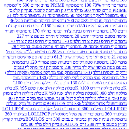
 100 גרם
משקה PRIME צהוב אדום 500 מ"ל
משקה
הנגרי ג'ק תערובת להכנת פנקייק קלאסי
ל לואקר מקסי אגוז 50 גרם
טורטינה 21 גרם
טורטינה לבן 21
 עגבניות פאסטה 700 גרם
אייס ברייקר סוכריות פטל 36
מ אנד אמס 180ג'
עוגיות באונטי 180ג'
חטיף תירס חריף צ'דר
חטיף תירס גבינת צ'דר וגבינה כחולה 170 גרם
חטיף תפוחי
ביקיו ודבש 28 גרם
מקלוני תירס בטעם צ'דר 227
 גבינת צ'דר חלפינו 170 גרם
חטיף תירס גבינת צ'דר 170
חי אדמה 28 גרם
חטיף תפוחי אדמה בטעם ברביקיו 28
וחי אדמה בטעם שמנת בצל 28 גרם
מנטוס לל"ס קלין ברט'
אוראו מיני בשקית שוקו 61.3 גרם
טונה סטארקיסט רביעיות
טונה סטארקיסט רביעיות שמן צמחי* 120 גרם
ממתק
יפוי שוקולד מריר 238 גרם
ממתק גומי מתקלף ענבים
דולה) 130 גרם
ממתק גומי מתקלף אפרסק (שקית גדולה)
ק גומי מתקלף ליצ'י (שקית גדולה) 130 גרם
ממתק גומי
(שקית גדולה) 130 גרם
טבלת מילקה חלב דיים 100ג'
דיזרט 100ג' K
טבלת מילקה חלב אגוז שלם 95ג' K
טבלת
K
טבלת מילקה חלב אגוז 90ג' K
טבלת מילקה חלב צימוק
טבלת מילקה חלב קרמל 100ג' K
מגש גומי מיקס תנתה 360
 מסולסל 336 גרם BOULOS
סוכריות על מקל עגולות
 גרם
סוכריות על מקל בורג צבעוני LOLLIPOP
סוכריות על מקל מסולסלות LOLLIPOP בצילנדר 360
ות מקרון במבחר טעמים 300 גרם BOULOS
צילנדר לקריץ
28 גרם BOULOS
בייק רולס מלח 80 גרם