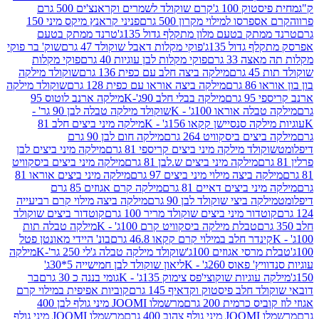
ק 100 ג'
קרם שוקולד לשמרים וקראנצ'ים 500 גרם
רסו למילוי מקרון 500 גרם
פניני קראנץ מיקס מיני 150
תק בטעם מלון מתקלף גדול 135ג'
טרנד ממתק בטעם
גדול 135ג'
פוקי מקלות דאבל שוקולד 47 גרם
שוק' בר פוקי
 33 גרם
פוקי מקלות לבן עוגיות 40 גרם
פוקי מקלות
רם
מילקה ביצה חלב עם כפית 136 גרם
שוקולד מילקה
 גרם
מילקה ביצה אוראו עם כפית 128 גרם
שוקולד מילקה
גרם
מילקה בבלי חלב 90ג'-K
מילקה ארנב לוטוס 95
ה אוראו 100ג' - K
שוקולד מילקה טבלה לבן 90 גר' -
ה סנסיישן קקאו 156ג' - K
מילקה מיני ביצים חלב 81
ים ביסקוויט 264 גרם
מילקה חום לבן 90 גרם
ולד מילקה מיני ביצים קריספי 81 גרם
מילקה מיני ביצים לבן
מילקה מיני ביצים ש.לבן 81 גרם
מילקה מיני ביצים ביסקוויט
 ביצה מילוי מיני ביצים 97 גרם
מילקה מיני ביצים אוראו 81
י ביצים דאיים 81 גרם
מילקה קרם אגוזים 85 גרם
קה ביצי שוקולד לבן 90 גרם
מילקה ביצה מילוי קרם רביעייה
דור מיני ביצים שוקולד מריר 100 גרם
קוטדור ביצים שוקולד
טבלת מילקה ביסקוויט קרם 100ג' - K
מילקה טבלה תות
נדר חלב במילוי קרם קקאו 46.8 גרם
בונ' היידי מאונטן פטל
סי אגוזים 100ג'
שוקולד מילקה טבלה ג'לי 250 גר'-K
מילקה
פאוס 260ג' - K
ליאון שוקולד לבן חמישייה 5*30ג'
וגיות שוקוצי'פס צימוק 135ג' - K
גומי בננה כ 30 גרם
בר
 חלב פיסטוק וקדאיף 145 גרם
קוביות אפיפית במילוי קרם
 כרמית 200 גרם
מרשמלו JOOMI מיני גולף לבן 400
400 גרם
מרשמלו JOOMI מיני גולף