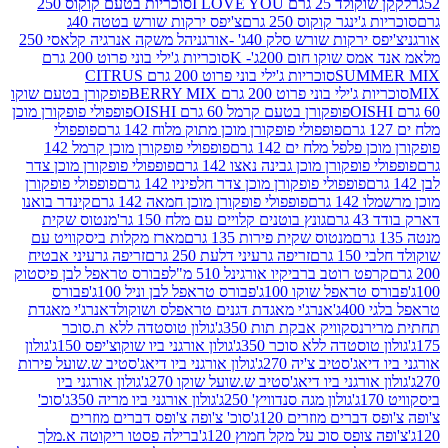
2 גרם I LOVE YOU
סוכריות בטעם קוקוס 250
ינגר קוקוס 250 גרם
צ'יפס ירקות שורש בטטה 40ג
רקות שורש סלק 40ג' -אורגני
הל משקה אנרגיה קלאסי 250
 שוקו חום 200ג'- K
סוכריות ג'ילי בוני פרוט 200 גרם
SUM
סוכריות ג'ילי בוני פרוט 200 גרם CITRUS
ילי בוני פרוט 200 גרם BERRY MIX
פופקורן בטעם שוקו
פופקורן בטעם קרמל 60 גרם OISHI
פופפולי פופקורן מוכן
פופפולי פופקורן מוכן מתוק מלוח 142 גרם
פופפולי
פלפל מלח ים 142 גרם
פופפולי פופקורן מוכן קרמל 142
ופקורן מוכן גבינה נאצו 142 גרם
פופפולי פופקורן מוכן צדר
פופפולי פופקורן מוכן צדר חלפיניו 142 גרם
פופפולי פופקורן
גרם
פופפולי פופקורן מוכן חמאה 142 גרם
קינדר בואנו
ם
גונץ בוטנים קלויים עם מלח 150 גר'
מנטוס שקית
מנטוס שקית פירות 135 גרם
מארז מקלות ביסקוויט עם
גרם
זריפה גרעיני דלעת 250 גרם
זריפה גרעיני אבטיח
ט רוטב ברביקיו אורגינל 510 מ"ל
פבורס טראפל לבן פיסטוק
טראפל שוקו 100ג'
פבורס טראפל לבן וניל 100ג'
פבורס
ג'
אנרג'י מאגדת דגנים טראפלס ושוקולד
אנרג'י מאגדת
ר
נסקוויק אבקת תות 350ג'
גולון טוסטדה ללא ת.סוכר
וסטדה ללא סוכר 350ג'
גולון אורגני ביו שוקוצ'יפס 150ג'
גולון
אג'סטיב צ'יה 270ג'
גולון אורגני ביו דיאג'סטיב ש.שועל פירות
אורגני ביו דיאג'סטיב ש.שועל שוקו 270ג'
גולון אורגני ביו
גולון מגה סנדוויץ' 250ג'
גולון אורגני ביו מריה 350ג'
סוכ'
ברים מוזרים 120ג'
סוכ' צ'ופה צ'ופס דברים מוזרים
צופס סוכ על מקל חמוץ 120ג'
ברילה פסטו ריקוטה א.מלך