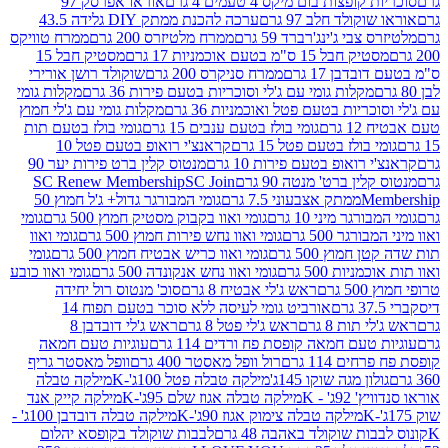
פצות בום מיקס 4 טעמים 4 גרם
אוראו אפרסק 97
ולד חלב 97 גרם
ערכה להכנת ממתק DIY גלידה 43.5
בי ג'ינג'רברד 59 גרם
ממרח מלטיזרס 200 גרם
ממרח טוויקס
בל 15 ס"מ בטעם אוכמניות 17 גרם
מסטיק חבל 15
בן 17 גרם
ממרח סניקרס 200 גרם
שוקולד רושן אורירי
מקלות גומי עם ג'לי וסוכריות בטעם פירות 36 גרם
מקלות גומי
ריות בטעם פטל ואוכמניות 36 גרם
מקלות גומי עם ג'לי חמוץ
רם
גומי בולז בטעם ענבים 15 גרם
גומי בולז בטעם תות
בולז בטעם פטל 15 גרם
קראנצ'י רואופ בטעם פטל 10
רואופ בטעם פירות 10 גרם
מנטוס קלין ברט פירות יער 90
ין ברט' מנטה 90 גרם
SC Join
SC Renew Membership
M
ממתק אצבעוני 7.5 גרם
גומי המבורגר גדול+ ג'ל חמוץ 50
גר מיני 10 גרם
גומי ואוו בקבוק מסטיק חמוץ 500 גרם
גומי
גר 500 גרם
גומי ואוו נחש פירות חמוץ 500 גרם
גומי ואוו
מוץ 500 גרם
גומי ואוו כריש אבטיח חמוץ 500 גרם
גומי
ות 500 גרם
גומי ואוו נחש אנקונדה 500 גרם
גומי ואוו כובע
רם
ראש ג'לי אבטיח 8 גרם
סוכ' מנטוס רול יחידה
אורביט גומי לעיסה ללא סוכר בטעם תפוח 14
תות 8 גרם
ראש ג'לי פטל 8 גרם
ראש ג'לי דובדבן 8
עם חמאה קופסת פח ורדים 114 גרם
עוגיות טעם חמאה
 114 גרם
רול וופל מאסטר 400 גרם
וופל מאסטר גריף
ון מגה שוקו 145ג'
מילקה טבלה פטל 100ג'-K
מילקה טבלה
ג' - K
מילקה טבלה אגוז שלם 95ג'-K
מילקה קייק אנד
מילקה טבלה צימוק אגוז 90ג'-K
מילקה טבלה דובדבן 100ג' -
ת שוקולד באהבה 48 גרם
לבבות שוקולד בקופסא יהלום