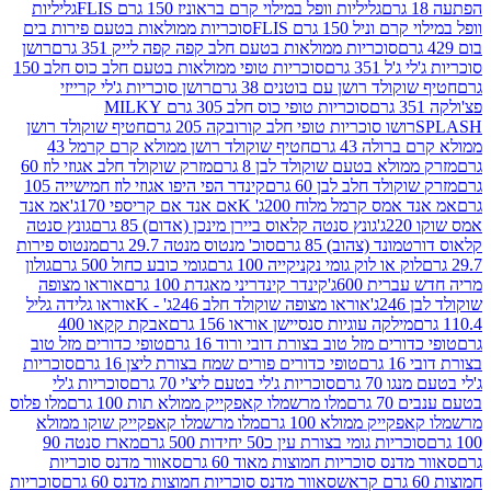
גליליות וופל במילוי קרם בראוניז 150 גרם FLIS
גליליות
יל 150 גרם FLIS
סוכריות ממולאות בטעם פירות בים
סוכריות ממולאות בטעם חלב קפה קפה לייק 351 גרם
רושן
351 גרם
סוכריות טופי ממולאות בטעם חלב כוס חלב 150
ולד רושן עם בוטנים 38 גרם
רושן סוכריות ג'לי קרייזי
סוכריות טופי כוס חלב 305 גרם MILKY
ושו סוכריות טופי חלב קורובקה 205 גרם
חטיף שוקולד רושן
לה 43 גרם
חטיף שוקולד רושן ממולא קרם קרמל 43
ולא בטעם שוקולד לבן 8 גרם
מזרק שוקולד חלב אגוזי לוז 60
לד חלב לבן 60 גרם
קינדר הפי היפו אגוזי לוז חמישייה 105
מס קרמל מלוח 200ג' K
אם אנד אם קריספי 170ג'
אמ אנד
גונץ סנטה קלאוס ביירן מינכן (אדום) 85 גרם
גונץ סנטה
ד (צהוב) 85 גרם
סוכ' מנטוס מנטה 29.7 גרם
מנטוס פירות
ק או לוק גומי נקניקייה 100 גרם
גומי כובע כחול 500 גרם
גולון
ית 600ג'
קינדר קינדריני מאגדת 100 גרם
אוראו מצופה
'
אוראו מצופה שוקולד חלב 246ג' - K
אוראו גלידה גליל
ילקה עוגיות סנסיישן אוראו 156 גרם
אבקת קקאו 400
רים מזל טוב בצורת דובי ורוד 16 גרם
טופי כדורים מזל טוב
ם
טופי כדורים פורים שמח בצורת ליצן 16 גרם
סוכריות
70 גרם
סוכריות ג'לי בטעם ליצ'י 70 גרם
סוכריות ג'לי
גרם
מלו מרשמלו קאפקייק ממולא תות 100 גרם
מלו פלוס
יק ממולא 100 גרם
מלו מרשמלו קאפקייק שוקו ממולא
יות גומי בצורת עין כ50 יחידות 500 גרם
מארז סנטה 90
נס סוכריות חמוצות מאוד 60 גרם
סאוור מדנס סוכריות
סאוור מדנס סוכריות חמוצות מדנס 60 גרם
סוכריות