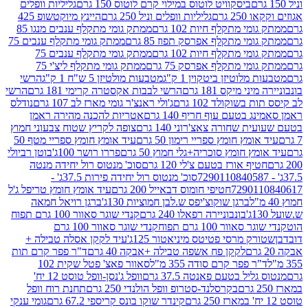
ביסקוויט לוטוס במילוי קרם לוטוס 150 גרם
גליליות וופלים
 גרם
גליליות וופלים וניל 250 גרם
היינץ מיוקטשופ 425
י מתקלף חיות 102 גרם
ממתק גומי מתקלף ענבים מנגו 85
י מתקלף אפרסק תפוז 85 גרם
ממתק גומי מתקלף ענבים 75
י מתקלף חיות 102 גרם
ממתק גומי מתקלף ענבים 75
י מתקלף אפרסק 75 גרם
ממתק גומי מתקלף ליצ'י 75
לוטיזן ביטקוין 1 ק"ג
מטבעות מולטיזן 5 ש"ח 1 ק"ג
הרשי
 מיקס 181 גרם
הרשי לבבות אקסטרה קרימי 181 גרם
הרשי
שוקולד 102 גרם
ג'ולי ראנצ'ר גומי מארז לב 107 גרם
נודלס
בטעם עוף חריף 140 גרם
אטריות להכנה מהירה ראמן
שחורה צאצ'רוני 140 גרם
צופה לקריץ שטוח צבעוני חמוץ
מץ חומץ ספריי רימון 50 גרם
עיד אומץ חומץ ספריי מטף 50
 חומץ סוכריה+גלי חמוץ 50 גרם
פררו רושר 100ג'
בוטן רביולי
ף אורז בטעם צ'לי 120 גרם
סוכ' מנטוס רול יחידה מנטה
סוכ' מנטוס רול יחידה פירות 37.5ג' -
72901
חטיפי חומוס דבאייל 200 גרם
עיד אומץ חומץ טריפל ג'ל
ברגן שוקוצ'יפס ש.לבן חמוציות 130ג'
ברגן רויאל חמאה
בונבוניירה רפאלו 240 גרם
קנדי שוגר סאוור 100 גרם תפוח
וור 100 גרם תפוח
קנדי שוגר סאוור 100 גרם
 מרסי פטיטס מיניאטור 125ג'
עיד לקקן אסלה טבילה +
לקקן פח אשפה טבילה +אבקה 40 גרם
ד"ר פפר קרם תות
 פפר קרם סודה 355 מ"ל
סאוור פאצ' פטל שקית 102
יל בטעם פאנטה 37.5 גרם
וופל ג'נסן-וופל טוסט 12 יח'
בקרסלנד-סטרופ וופל הולנדי 250 גרם
תחנת רוח וופל
קינדר שוקו בונס קריספי 67.2 גרם
גומי ענקי