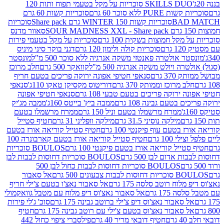
SKILLS DUO סוכריות על מקל בטעמי תפוח ותות 120
P ללא סוכר 60 גרם
סוכריות קשות 60 גרם
BAD
סוכריות קשות WINTER 150 גרם Share pack
סוכריות
סאוור מדנס
קל חמוצות בשקית 100 גרם
סוכריות על מקל בטעמי פירות
סוכריות קולה ולימון 120 גרם
דגני בוקר סיני מיניס
 אולטרה פאנטזי משקה אנרגיה ללא סוכר 500 מ"ל
מונסטר
ה ויולט משקה אנרגיה 500 מ"ל
קוואקר 500 גרם
חלב מרוכז
3 גרם
סנאפי חטיפי אפונה ירוקה פריכים בטעם חריף
 מרוכז וממותק 370 גרם
דוריטוס מקסיקן טאקו 110ג'
סנאפי
ירוקה פריכים בטעם טבעי 108 גרם
סנאפי חטיפי אפונה
בטעם גבינה 108 גרם
ממבה ביץ' בייטס 160ג'
ממבה מג'יק
ממרח מרשמלו בטעם וניל 150 גרם
ממרח מרשמלו בטעם
מילקה נוסיני 31.5 גרם
מילקה וופליני 31 גרם
חטיף סטייל
בטעם עוף פיקנטי 100 גרם
חטיף סטייל קוריאה אורז בטעם
100 גרם
חטיף סטייל קוריאה אורז בטעם קארבונרה 100
יל קוריאה אורז בטעם פיקנטי 100 גרם
BOULOS סוכריות
אדום לבן 500 גרם
BOULOS סוכריות דחוסות לבבות לבן
BOULOS סוכריות דחוסות לבבות כחול לבן 500
 צבעונים 500 גרם
אל סאבור
וח רוטב סלסה 175 גרם
אל סאבור נאצ'ו בטעם צ'ילי חריף
175 גרם
אל סאבור נאצ'וס דיפ מלוח עם מטבל גוואקמולי
סאבור נאצ'וס דיפ צ'ילי ברוטב גבינה 175 גרם
סוכ' ג'לי פירות
סאבור נאצ'וס בטעם צ'ילי עם רוטב גבינה 175 גרם
חטיף
חטיף דובאי מריר 40 גרם
פילסברי ציפוי כחול 442