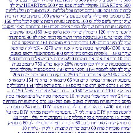
ולד לבבות צבע כסף 500 גרם
HEART שוקולד
50 גרם
סניקרס וופל גליליות 22 גרם
טוויקס וופל גליליות
ו טורטילה צ'יפס בטעם צ'ילי מתוק 100 גרם
קינג עוגיות רכות
ס ללת''ס 160 גרם
קינג עוגיות רכות צ'יפס קרמל מלוח 160
יות רכות שוקולד מריר צ'יפס חלבון 160 גרם
מרק ראמן פיקנטי
 גרם
גולון שרקיז ללא גלוטן טו-גו 160ג'
גולון שוקובום
 120ג'
טבלת פררו רושר מקדמיה ואגוז לוז 90 גרם
קינדר
נדס 120 גרם
קינדר הפי מומנטס 161 גרם
מילקה עוגת
מילקה טבלה צימוק אגוז חדש 270ג' - K
מילקה טראפל
שקית מארס מיני מיקס 400 גרם
קראנצ'י רואופ בטעם
אם אנד אם בוטנים 220ג'
מנורת 3 המשאלות סוכריות 9.6
לד לבן להמסה 28% קקאו בד"צ 750 גרם
מטבעות
 קקאו בד"צ 750 גרם
מטבעות שוקולד מריר
קינדר בואנו מיני מיקס 205
ראו במילוי קרם וניל 66 גרם
אוראו בראוניז 154 גרם
אוראו
אוראו קראנצ'י בייטס 110 גרם
אוראו גולדן 154 גרם
מילקה
מרשמלו 150 גר – ברבי 24 יחידות
מרשמלו 150 גר –
מרשמלו נקניקייה 10 גרם
מארז טסה של בוננזה
מארז טסה
עוגיות מזרחיות בטעם שום בצל 400 גרם אחוה
עוגיות מזרחיות
ערכה להכנת ממתק DIY טיפות 24 גרם
ערכה
 17 גרם
ערכה להכנת ממתק DIY גומי על
ממתק אבקה מדליקה 12 גרם
הנשיקות שלי "דובי" 40
 סוכריות כוכב 60 גרם
תיק יצירה סוכריות לב 60 גרם
תיק
פרח 60 גרם
סוכריות קופצות + לקקן - גלידה 10