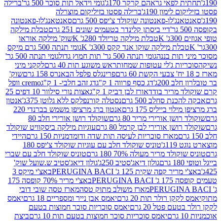
לפאי גראהם קרקר 170ג'
גומי וידאל תות סוכר 500 גר'
ברילה
לימון 190ג'
ברילה פסטו בזיליקום מוצרלה
ג'לו-פאנטונה שוקולד צ'יפס 500 גרם
סאנטאנג'לו-פאנטונה
דיי ביסתן קלינדר בטעמים שונים 251 גרם
טבלת מילקה
K
טבלת מילקה טריולד 280ג' K
שוק' מילקה אוראו
לת מילקה שוקו אנד קקס 300ג' K
גומי תנתה 500 גרם מיקס
 תות בננה
גומי תנתה 500 גר' תות חמוץ גדול
גומי תנתה 500 גר'
יות ג'לי עטופות שמחות
ראש משוגע תות 40 גרם
לקקני מיני
פרינגלס פלפל הבאנרס 158 גרם
שוק'
 200ג'
דג כסף פרווה 1 ק"ג
דג זהב חלבי- 1 ק"ג
cremo וופל
 מריר בודד
אורז לבן דביק 1 ק"ג
אצות נורי סילוור 10 דפים 25
נת סחלב 500 גרם
נסטלה קורנפלקס ללא גלוטן 375ג'
אנטון
וי בייליס 175 גרם
אנטון ברג מרציפן משמש בברנדי 220
שן אורירי מריר 80 גרם
שוקולד רושן אורירי חלב 80
ושן אורירי לבן קרמל 80 גרם
עוגיות מילקה ביסקוויט שוקולד
מארז סוכריות לעיסה תות שדה ודומדמניות 150 גרם
היידי
1ג'
טוניס שוקולד חלב עם עוגיות שוקולד צ'יפס 180
לד מריר מעולה 70% 180 גרם
טוניס שוקולד חלב עם שברי
גולון דיאג'סטיב 250ג'
גולון דיאג'סטיב ש.שועל שוק'
 קפה שקית 125 ג' PERUGINA BACI
באצ'י מיקס 3
PERUGINA
באצ'י מריר 70% קופסה 175
מארז משולב מתוק טסה
מארז טסה שובי דובי
קן רולר תות 20 גרם
יאמס אבן נייר ומספריים 18 גרם
יאמס
עם פטל 20 גרם
יאמס סוכריות סוכר חמוצות בטעם
יאמס סוכריות סוכר חמוצות בטעם תות 10 גרם
ביצת