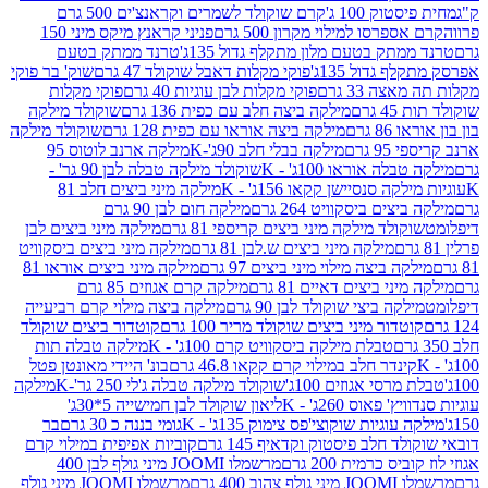
ק 100 ג'
קרם שוקולד לשמרים וקראנצ'ים 500 גרם
רסו למילוי מקרון 500 גרם
פניני קראנץ מיקס מיני 150
תק בטעם מלון מתקלף גדול 135ג'
טרנד ממתק בטעם
גדול 135ג'
פוקי מקלות דאבל שוקולד 47 גרם
שוק' בר פוקי
 33 גרם
פוקי מקלות לבן עוגיות 40 גרם
פוקי מקלות
רם
מילקה ביצה חלב עם כפית 136 גרם
שוקולד מילקה
 גרם
מילקה ביצה אוראו עם כפית 128 גרם
שוקולד מילקה
גרם
מילקה בבלי חלב 90ג'-K
מילקה ארנב לוטוס 95
ה אוראו 100ג' - K
שוקולד מילקה טבלה לבן 90 גר' -
ה סנסיישן קקאו 156ג' - K
מילקה מיני ביצים חלב 81
ים ביסקוויט 264 גרם
מילקה חום לבן 90 גרם
ולד מילקה מיני ביצים קריספי 81 גרם
מילקה מיני ביצים לבן
מילקה מיני ביצים ש.לבן 81 גרם
מילקה מיני ביצים ביסקוויט
 ביצה מילוי מיני ביצים 97 גרם
מילקה מיני ביצים אוראו 81
י ביצים דאיים 81 גרם
מילקה קרם אגוזים 85 גרם
קה ביצי שוקולד לבן 90 גרם
מילקה ביצה מילוי קרם רביעייה
דור מיני ביצים שוקולד מריר 100 גרם
קוטדור ביצים שוקולד
טבלת מילקה ביסקוויט קרם 100ג' - K
מילקה טבלה תות
נדר חלב במילוי קרם קקאו 46.8 גרם
בונ' היידי מאונטן פטל
סי אגוזים 100ג'
שוקולד מילקה טבלה ג'לי 250 גר'-K
מילקה
פאוס 260ג' - K
ליאון שוקולד לבן חמישייה 5*30ג'
וגיות שוקוצי'פס צימוק 135ג' - K
גומי בננה כ 30 גרם
בר
 חלב פיסטוק וקדאיף 145 גרם
קוביות אפיפית במילוי קרם
 כרמית 200 גרם
מרשמלו JOOMI מיני גולף לבן 400
400 גרם
מרשמלו JOOMI מיני גולף