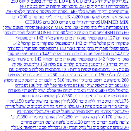
2 גרם I LOVE YOU
סוכריות בטעם קוקוס 250
ינגר קוקוס 250 גרם
צ'יפס ירקות שורש בטטה 40ג
רקות שורש סלק 40ג' -אורגני
הל משקה אנרגיה קלאסי 250
 שוקו חום 200ג'- K
סוכריות ג'ילי בוני פרוט 200 גרם
SUM
סוכריות ג'ילי בוני פרוט 200 גרם CITRUS
ילי בוני פרוט 200 גרם BERRY MIX
פופקורן בטעם שוקו
פופקורן בטעם קרמל 60 גרם OISHI
פופפולי פופקורן מוכן
פופפולי פופקורן מוכן מתוק מלוח 142 גרם
פופפולי
פלפל מלח ים 142 גרם
פופפולי פופקורן מוכן קרמל 142
ופקורן מוכן גבינה נאצו 142 גרם
פופפולי פופקורן מוכן צדר
פופפולי פופקורן מוכן צדר חלפיניו 142 גרם
פופפולי פופקורן
גרם
פופפולי פופקורן מוכן חמאה 142 גרם
קינדר בואנו
ם
גונץ בוטנים קלויים עם מלח 150 גר'
מנטוס שקית
מנטוס שקית פירות 135 גרם
מארז מקלות ביסקוויט עם
גרם
זריפה גרעיני דלעת 250 גרם
זריפה גרעיני אבטיח
ט רוטב ברביקיו אורגינל 510 מ"ל
פבורס טראפל לבן פיסטוק
טראפל שוקו 100ג'
פבורס טראפל לבן וניל 100ג'
פבורס
ג'
אנרג'י מאגדת דגנים טראפלס ושוקולד
אנרג'י מאגדת
ר
נסקוויק אבקת תות 350ג'
גולון טוסטדה ללא ת.סוכר
וסטדה ללא סוכר 350ג'
גולון אורגני ביו שוקוצ'יפס 150ג'
גולון
אג'סטיב צ'יה 270ג'
גולון אורגני ביו דיאג'סטיב ש.שועל פירות
אורגני ביו דיאג'סטיב ש.שועל שוקו 270ג'
גולון אורגני ביו
גולון מגה סנדוויץ' 250ג'
גולון אורגני ביו מריה 350ג'
סוכ'
ברים מוזרים 120ג'
סוכ' צ'ופה צ'ופס דברים מוזרים
צופס סוכ על מקל חמוץ 120ג'
ברילה פסטו ריקוטה א.מלך