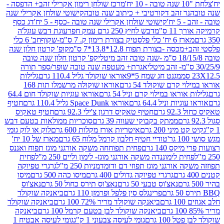
מרכז שולחן רימון אקרילי זהב+ הדפסה -
ר זהב דקורטיבי + כיתוב שנה טובה
קישוטי שולחן אקרילי שנה
יח'
קישוטי שולחן אקרילי שנה טובה -כסף - 5 יח'
דג כסף
 ס"מ
דבש לחיץ 250 גרם עמק חפר
עוגת דבש עוגל'ה
טיק בצורת רימון ק. 7 ס"מ-שקוף
חב' 6 כלי
 -בצורת תפוח 12.8*13.8*7 ס"מ
קופ' קרטון חלון שנה
קפ' קרטון חלון שנה טובה
אגרת+ מעטפה שנה טובה שופר/ספר תורה
מגנט חג שמח 5*9
אוראו שוקולד גליל 110.4 גרם
גלילות
קרם שוקולד 54 גרם
אוראו שוקולה מרשמלו תות 168
ראו במילוי קרם וניל 54 גרם
אוראו עוגיות שוקולד חום 64.4
ת וניל 64.4 גרם
אוראו Space Dunk גליל 110.4 גרם
חטיף
גרם
חטיף טאקיס דרגון צ'ילי 92.3 גרם
חטיף טאקיס
ממתק בקבוקי שעווה 39 גרם
סוכריות ממולאות בטעם דבש
יני 200 גרם
איטריות אורז מקלות 600 גרם
לוק או לוק גומי
טודיי חטיף חלבון קרמל מלוח 65 גרם
מארז של 10 יח'
ס 140 גרם
פחית תפוחחה משקה אורגני מוגז תפוח ואננס
ת לימוננדה משקה אורגני מוגז- לימון וליים 250 מ"ל
פחית
אורגני מוגז תפוזי דם ודומדמניות 250 מ"ל
גרגרי טפיוקה
גרגרי טפיוקה גדולים 400 גרם
מיסו כהה 500 גרם
מיסו
נאצ'וס טבעי 50 גרם
נאצ'וס תירס כחול 50 גרם
נאצ'וס
פרינגלס סין פלפל ופרמזן 110 גרם
ביאנקה שוקולד
ם
ביאנקה שוקולד מריר 72% 100 גרם
ביאנקה שוקולד
ביאנקה שוקולד לבן בטעם קרמל 100 גרם
ביאנקה
100 גרם
גומי לעיסה צבעוני 1 ק"ג
גומי לעיסה אבטיח 1