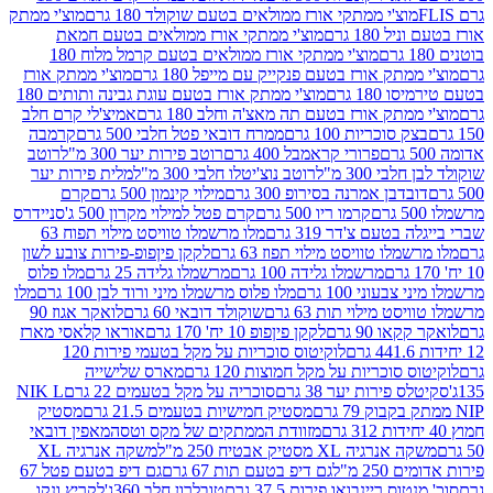
וצ'י ממתקי אורז ממולאים בטעם שוקולד 180 גרם
מוצ'י ממתק
180 גרם
מוצ'י ממתקי אורז ממולאים בטעם חמאת
מוצ'י ממתקי אורז ממולאים בטעם קרמל מלוח 180
תק אורז בטעם פנקייק עם מייפל 180 גרם
מוצ'י ממתק אורז
18 גרם
מוצ'י ממתק אורז בטעם עוגת גבינה ותותים 180
תק אורז בטעם תה מאצ'ה וחלב 180 גרם
אמיצ'לי קרם חלב
סוכריות 100 גרם
ממרח דובאי פטל חלבי 500 גרם
קרמבה
פרורי קראמבל 400 גרם
רוטב פירות יער 300 מ"ל
רוטב
 300 מ"ל
רוטב נוצ'יטלו חלבי 300 מ"ל
מלית פירות יער
דבן אמרנה בסירופ 300 גרם
מילוי קינמון 500 גרם
קרם
קרמו ריו 500 גרם
קרם פטל למילוי מקרון 500 ג'
סניידרס
טעם צ'דר 319 גרם
מלו מרשמלו טוויסט מילוי תפוח 63
לו טוויסט מילוי תפוז 63 גרם
לקקן פיןפופ-פירות צובע לשון
מרשמלו גלידה 100 גרם
מרשמלו גלידה 25 גרם
מלו פלוס
עוני 100 גרם
מלו פלוס מרשמלו מיני ורוד לבן 100 גרם
מלו
 מילוי תות 63 גרם
שוקולד דובאי 60 גרם
לואקר אגוז 90
ו 90 גרם
לקקן פיןפופ 10 יח' 170 גרם
אוראו קלאסי מארז
לוקיטוס סוכריות על מקל בטעמי פירות 120
סוכריות על מקל חמוצות 120 גרם
מארס שלישייה
פירות יער 38 גרם
סוכריה על מקל בטעמים 22 גרם
NIK L
מסטיק חמישיות בטעמים 21.5 גרם
מסטיק
מזוודת הממתקים של מקס וטסה
מאפין דובאי
יה XL מסטיק אבטיח 250 מ"ל
משקה אנרגיה XL
2 מ"ל
גם דיפ בטעם תות 67 גרם
גם דיפ בטעם פטל 67
ס ריינבואו פירות 37.5 גרם
טובלרון חלב 360ג'
לקריץ ונקו