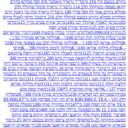
 216 גרם
ד"ר גרארד מאסטר פיס וופל ממולא בקרם
שוקולד חלב 114 גרם
ד"ר גרארד סימול שוקולד חלב
וזי לוז וופל פריך 100 גרם
ד"ר גרארד פתי-בר דאבל קרם
לא בקרם בטעם שוקולד חלב 216 גרם
בונ' מרסי לאבלי מיקס
בליז שוקולד לבן 185ג'
מרסי שקית פטיט מריר 125ג'
מרסי
ב 125ג'
מרסי שקית פטיט קפה
505399010
לינדט לינדור טבלה פיסטוק 100ג'
קינדר שוקוצ'יפס
ילקה תות יוגורט 100ג' - K
מילקה אוראו סנדוויץ' 92 ג' -
בן 100 ג' - K
מילקה שוקולד חלב עם פצפוצי אורז 100ג'
ה אוראו 100ג' K
מילקה לוטוס ביסקוף 90ג' - K
מרסי
אנץ' 125ג'
מרסי לאבליז קרמי 185ג'
פררו דופלו צ'וקנאט
 שלוקים להקפאה בצורת נחש 280 מ"ל
פרוטיז פירות 300
י בשקית 300 גרם
פרינגלס אורגינל 165 גרם
קנדי בייטס ירוק
קנדי בייטס מתוק אדום 20 גרם
ביצת הפתעה ענקית בנים 36
ל מקל בטעמים 15 גרם
סוכריה על מקל בטעמים 15 גרם
גומי
 מנגו 311ג'
גומי מקסיקני דולצ'ה אבטיח 311ג'
גומי מקסיקני
ג'
גומי מקסיקני דולצ'ה תות 311ג'
חטיף מילקה אוראו
ליאון שוקו חמישייה 5*30ג' 150ג'
מארז טסה מגש
יקס לבן חמישייה 230ג'
מלטיזרס שקית פינוק 68ג'- K
טובלרון
BUBBLE TEA אייס תה תות אפרסק 320 מ"ל
BUBBLE
אבקת נסקוויק שוקו 280ג'
נסטלה נסקפה
פסטה ברילה חלבון פנה 400ג'
צ'ופה צופס חמוץ
דפדפי קוקוס צ'יפס קוקוס
2 גרם
דפדפי קוקוס צ'יפס קוקוס בטעם קקאו 25 גרם
ווי
 מנגו 20ג'
ווי סמארט קראנצי אננס 20ג'
ווי סמארט קראנצי