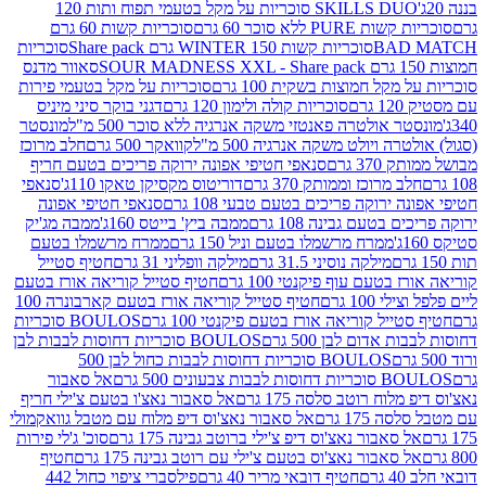
SKILLS DUO סוכריות על מקל בטעמי תפוח ותות 120
P ללא סוכר 60 גרם
סוכריות קשות 60 גרם
BAD
סוכריות קשות WINTER 150 גרם Share pack
סוכריות
סאוור מדנס
קל חמוצות בשקית 100 גרם
סוכריות על מקל בטעמי פירות
סוכריות קולה ולימון 120 גרם
דגני בוקר סיני מיניס
 אולטרה פאנטזי משקה אנרגיה ללא סוכר 500 מ"ל
מונסטר
ה ויולט משקה אנרגיה 500 מ"ל
קוואקר 500 גרם
חלב מרוכז
3 גרם
סנאפי חטיפי אפונה ירוקה פריכים בטעם חריף
 מרוכז וממותק 370 גרם
דוריטוס מקסיקן טאקו 110ג'
סנאפי
ירוקה פריכים בטעם טבעי 108 גרם
סנאפי חטיפי אפונה
בטעם גבינה 108 גרם
ממבה ביץ' בייטס 160ג'
ממבה מג'יק
ממרח מרשמלו בטעם וניל 150 גרם
ממרח מרשמלו בטעם
מילקה נוסיני 31.5 גרם
מילקה וופליני 31 גרם
חטיף סטייל
בטעם עוף פיקנטי 100 גרם
חטיף סטייל קוריאה אורז בטעם
100 גרם
חטיף סטייל קוריאה אורז בטעם קארבונרה 100
יל קוריאה אורז בטעם פיקנטי 100 גרם
BOULOS סוכריות
אדום לבן 500 גרם
BOULOS סוכריות דחוסות לבבות לבן
BOULOS סוכריות דחוסות לבבות כחול לבן 500
 צבעונים 500 גרם
אל סאבור
וח רוטב סלסה 175 גרם
אל סאבור נאצ'ו בטעם צ'ילי חריף
175 גרם
אל סאבור נאצ'וס דיפ מלוח עם מטבל גוואקמולי
סאבור נאצ'וס דיפ צ'ילי ברוטב גבינה 175 גרם
סוכ' ג'לי פירות
סאבור נאצ'וס בטעם צ'ילי עם רוטב גבינה 175 גרם
חטיף
חטיף דובאי מריר 40 גרם
פילסברי ציפוי כחול 442