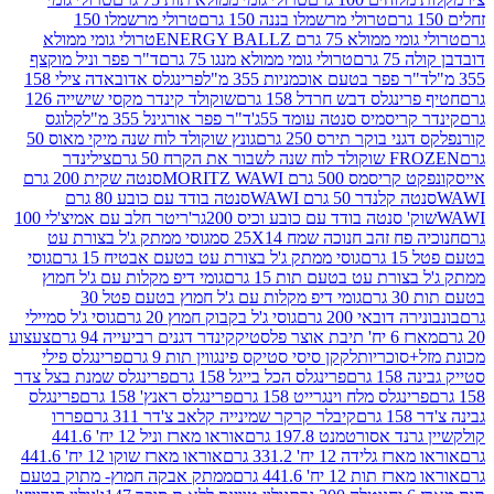
טרולי מרשמלו בננה 150 גרם
טרולי מרשמלו 150
לא 75 גרם ENERGY BALLZ
טרולי גומי ממולא
גרם
טרולי גומי ממולא מנגו 75 גרם
ד"ר פפר וניל מוקצף
 פפר בטעם אוכמניות 355 מ"ל
פרינגלס אדובאדה צילי 158
נגלס דבש חרדל 158 גרם
שוקולד קינדר מקסי שישייה 126
ריסמיס סנטה עומד 55ג'
ד"ר פפר אורגינל 355 מ"ל
קלוגס
 בוקר תירס 250 גרם
גונץ שוקולד לוח שנה מיקי מאוס 50
 את הקרח 50 גרם
צילינדר
50 גרם MORITZ WAWI
סנטה שקית 200 גרם
לנדר 50 גרם WAWI
סנטה בודד עם כובע 80 גרם
 סנטה בודד עם כובע וכיס 200גר'
ריטר חלב עם אמיצ'לי 100
 זהב חנוכה שמח 25X14 סמ
גוסי ממתק ג'ל בצורת עט
ם
גוסי ממתק ג'ל בצורת עט בטעם אבטיח 15 גרם
גוסי
ורת עט בטעם תות 15 גרם
גומי דיפ מקלות עם ג'ל חמוץ
ם
גומי דיפ מקלות עם ג'ל חמוץ בטעם פטל 30
דובאי 200 גרם
גוסי ג'ל בקבוק חמוץ 20 גרם
גוסי ג'ל סמיילי
וצר פלסטיק
קינדר דגנים רביעייה 94 גרם
צעצוע
סוכריות
לקקן סיסי סטיקס פינגווין תות 9 גרם
פרינגלס פילי
רם
פרינגלס הכל בייגל 158 גרם
פרינגלס שמנת בצל צדר
נגלס מלח וינגרייט 158 גרם
פרינגלס ראנץ' 158 גרם
פרינגלס
קיבלר קרקר שמינייה קלאב צ'דר 311 גרם
פררו
אסורטמנט 197.8 גרם
אוראו מארז וניל 12 יח' 441.6
ידה 12 יח' 331.2 גרם
אוראו מארז שוקו 12 יח' 441.6
ת 12 יח' 441.6 גרם
ממתק אבקה חמוץ- מתוק בטעם