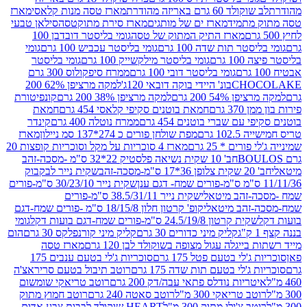
ד 60 גרם באריזה מהודרת
מארז טסה מנות קלאסי
מארז
מתמיד
מארז ים של מותגים
מארז סירת מתוקטסה
סילאן טבעי
מארז התיק המתוק של טסה
גומי בליסטר דובדבן 100
טר תות שדה 100 גרם
גומי בליסטר עכביש 100 גרם
גומי
 גרם
גומי בליסטר מילקשייק 100 גרם
גומי בליסטר
גומי בליסטר דובי 100 גרם
ממרח סיפקולוס 300 גרם
CHO
בונ' היידי בוקה דובאי 120ג'
למקה מרציפן 62% 200
54% 200 גרם
למקה מרציפן 38% 200 גרם
קונפיטורת
3 גרם
חמאת בוטנים סקיפי קלאסי 454 גרם
חמאת
עם שברי בוטנים 454 גרם
ממרח נוטלה 400 גרם
קינדר
10 גרם
מפת שולחן פורים כ 274*137 סמ ניילון
מארז
רים * 25 גרם
מארז 4 סוכריות על מקל וסוכריות קופצות 20
חב' 10 שקית נשיאה פלסטיק 22*32 ס"מ -מסכה-זהב
כה-זהב
שקית נייר לבקבוק
שקית נייר 30/23/10 ס"מ-פורים
-זהב מיטאלי
שקית נייר 38.5/31/11 ס"מ-פורים
זהב מיטאלי
קופ' קרטון חלון 18/15/8 ס"מ -פורים שמח-דגם
קית קרטון 24.5/19/8 ס"מ-פורים שמח-דגם בועות דקל
גומי
קליק מיני כדורים 30 גרם
קליק מיני קורנפלקס 30 גרם
הום
ייגלה עגול מצופה בשוקולד לבן 120 גרם
מארז טסה
'לי בטעם פטל 175 גרם
סוכריות ג'לי בטעם ענבים 175
ג'לי בטעם תות שדה 175 גרם
רוטב תיבול בטעם סריראצ'ה
ריות נודלס פתאי עבה/דק 200 גרם
רוטב טריאקי שומשום
ב טריאקי 300 מ"ל
רוטב סאטה 240 גרם
רוטב חמוץ מתוק
ב צ'ילי מתוק 300 מ"ל
HEART שוקולד לבבות צבע אדום