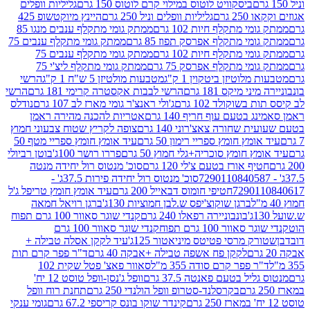
ביסקוויט לוטוס במילוי קרם לוטוס 150 גרם
גליליות וופלים
 גרם
גליליות וופלים וניל 250 גרם
היינץ מיוקטשופ 425
י מתקלף חיות 102 גרם
ממתק גומי מתקלף ענבים מנגו 85
י מתקלף אפרסק תפוז 85 גרם
ממתק גומי מתקלף ענבים 75
י מתקלף חיות 102 גרם
ממתק גומי מתקלף ענבים 75
י מתקלף אפרסק 75 גרם
ממתק גומי מתקלף ליצ'י 75
לוטיזן ביטקוין 1 ק"ג
מטבעות מולטיזן 5 ש"ח 1 ק"ג
הרשי
 מיקס 181 גרם
הרשי לבבות אקסטרה קרימי 181 גרם
הרשי
שוקולד 102 גרם
ג'ולי ראנצ'ר גומי מארז לב 107 גרם
נודלס
בטעם עוף חריף 140 גרם
אטריות להכנה מהירה ראמן
שחורה צאצ'רוני 140 גרם
צופה לקריץ שטוח צבעוני חמוץ
מץ חומץ ספריי רימון 50 גרם
עיד אומץ חומץ ספריי מטף 50
 חומץ סוכריה+גלי חמוץ 50 גרם
פררו רושר 100ג'
בוטן רביולי
ף אורז בטעם צ'לי 120 גרם
סוכ' מנטוס רול יחידה מנטה
סוכ' מנטוס רול יחידה פירות 37.5ג' -
72901
חטיפי חומוס דבאייל 200 גרם
עיד אומץ חומץ טריפל ג'ל
ברגן שוקוצ'יפס ש.לבן חמוציות 130ג'
ברגן רויאל חמאה
בונבוניירה רפאלו 240 גרם
קנדי שוגר סאוור 100 גרם תפוח
וור 100 גרם תפוח
קנדי שוגר סאוור 100 גרם
 מרסי פטיטס מיניאטור 125ג'
עיד לקקן אסלה טבילה +
לקקן פח אשפה טבילה +אבקה 40 גרם
ד"ר פפר קרם תות
 פפר קרם סודה 355 מ"ל
סאוור פאצ' פטל שקית 102
יל בטעם פאנטה 37.5 גרם
וופל ג'נסן-וופל טוסט 12 יח'
בקרסלנד-סטרופ וופל הולנדי 250 גרם
תחנת רוח וופל
קינדר שוקו בונס קריספי 67.2 גרם
גומי ענקי