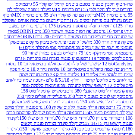
בון טבעוני בטעם בוטנים קרמל ושוקולד 55 גרם
מיקס
 ולבן 55 גרם כרמית MIX
בייגלה מצופה שוקולד לבן
בייגלה מצופה שוקולד חלב 55 גרם כרמית MIX
חטיף
עם פירות יבשים 175גר'
חטיף דגנים בתוספת אגוזים ושוקולד
חטיף גרונלה בתוספת צימוקים 175 גר'
טופי כדורים בטעם
ם
בונ' פח דמות סנטה השומר 350 גרם SORINI
מארז
ביבונצ'יק
בונ' פח משאית קריסמס 200 גרם SORINI
בובספוג
 330 מל
שק' קונפטי פי.וי.סי-סביביון מיקס צבעים
שק'
וי.סי-כד שמן מיקס צבעים
ממתק גומי מתקלף מיקס 60
י מתקלף מנגו 75 גרם
לייס בטעם כמהין שחור 90
קולד 18 גרם
צעצוע סנטה בובות עם סוכריות 8 גרם
1 קישוטי שולחן לחנוכה -כחול/זהב מיטאלי
חב' 10 כוסות
 שמח כחול/זהב מיטאלי
חב' 10 צלחות נייר ק.18 ס"מ-חנוכה
הב מיטאלי
חב' 10 צלחות נייר ק.23 ס"מ-חנוכה שמח
יטאלי
קפ' קרטון + חלון- 8/51/18 ס"מ -חנוכה שמח כחול/זהב
עוני
מארז סלסלה טסה
לוטוס קראנצ'י 380 גרם
ביסקויט קרמל לוטוס 156
לוטוס בטעם קרמל 250 גרם
גליליות וופלים לימון 250
ד איש שלג 150 גרם
סנטה וורלד סנטה,איש שלג ומלאך
סנטה וורלד סנטה קלאוס שקית 108 גרם
סנטה וורלד מיקס
 במגף 243 גרם
סנטה וורלד מיקס שוקולד קריסמס בכוס
י פינגווין 70ג'
היידי איש שלג 70ג'
היידי איש שלג 150ג'
קינדר
3xג' 45ג'
שוקולד קינדר בצורת סנטה קלאוס
קריסמיס כוכב קטן 40 ג
קינדר קריסמס שוקולד 150ג'
קינדר
בנים 75ג'
פררו קריסמס רושר כוכב 37.5 ג'
דופלו קריסמיס