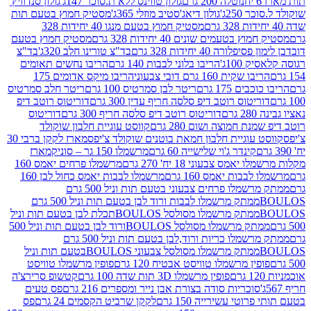
נוטלה 200 גרם
גולון טווינס ללא ת.סוכר 147ג'
גולון סנדוויץ'
250ג'
גולון דיאג'סטיב מוזלי 365ג'
מסטיק חמוץ בטעם תות
מסטיק חמוץ בטעם מנגו 40 יחידות 328
 בטעמים שונים 40 יחידות 328 גרם
מסטיק חמוץ בטעם
רה 40 יחידות 328 גרם
בד"צ טורינו חלב 320ג'
בד"צ
100ג'
הריבו בלוני לבבות 140 גרם
הריבו נחשים תאומים
שקית 160 גרם דובי צבעוני
הריבו מיקס אדומים 175
ים 175 גרם
ריטר לבן סמרטיס 100 גרם
ריטר חלב סמרטיס
יטוס רוטב דיפ סלסה חריף עדין 300 גרם
דוריטוס רוטב דיפ
ם
דוריטוס רוטב דיפ סלסה חריף 300 גרם
דוריטוס
ת חמוצה ושום 280 גרם
קווסט עוגיית חלבון שוקולד
 עוגיית חלבון חמאת בוטנים שוקולד צ'יפס
מארז לקקן ברבי 30
קינדר ג'וי שלישייה 60 גרם
מרשמלו 150 גר – סוניק
מארז
מס צבעוני 18 יח' 270 גרם
מרשמלו פרחים יאמס 160
בבות יאמס 160 גרם
מרשמלו לבבות יאמס כחול לבן 160
ממתק מרשמלו פרחים צבעוני בטעם תות וניל 500 גרם
ממתק מרשמלו לבבות ורוד לבן בטעם תות וניל 500 גרם
ממתק מרשמלו מסולסל BOULOSתכלת לבן בטעם תות וניל
ממתק מרשמלו מסולסל BOULOSורוד לבן בטעם תות וניל 500
ממתק מרשמלו כריות ורוד,לבן בטעם תות וניל 500 גרם
ממתק מרשמלו מסולסל צבעוני BOULOSבטעם תות וניל
ין מרשמלו טוויסט אבטיח 120 גרם
פופין מרשמלו טוויסט
פופין מרשמלו 3D תות שדה 100 גרם
קטשופ סרירצ'ה
סוכריות סודה בצורת אבן נייר ומספרים 216 גרם
פס טעים
טי עשירייה 150 גרם
לקקן שרביט הקסמים 24 גרם
פס