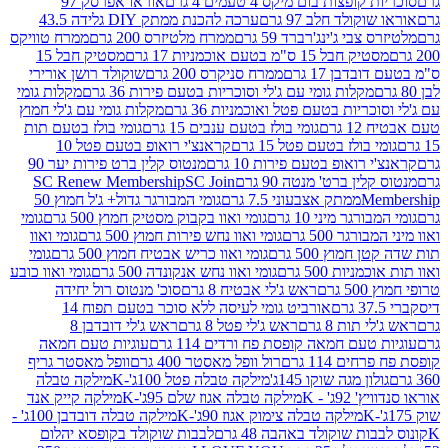
פצות בום מיקס 4 טעמים 4 גרם
אוראו אפרסק 97
ולד חלב 97 גרם
ערכה להכנת ממתק DIY גלידה 43.5
בי ג'ינג'רברד 59 גרם
ממרח מלטיזרס 200 גרם
ממרח טוויקס
בל 15 ס"מ בטעם אוכמניות 17 גרם
מסטיק חבל 15
בן 17 גרם
ממרח סניקרס 200 גרם
שוקולד רושן אורירי
מקלות גומי עם ג'לי וסוכריות בטעם פירות 36 גרם
מקלות גומי
ריות בטעם פטל ואוכמניות 36 גרם
מקלות גומי עם ג'לי חמוץ
רם
גומי בולז בטעם ענבים 15 גרם
גומי בולז בטעם תות
בולז בטעם פטל 15 גרם
קראנצ'י רואופ בטעם פטל 10
רואופ בטעם פירות 10 גרם
מנטוס קלין ברט פירות יער 90
ין ברט' מנטה 90 גרם
SC Join
SC Renew Membership
M
ממתק אצבעוני 7.5 גרם
גומי המבורגר גדול+ ג'ל חמוץ 50
גר מיני 10 גרם
גומי ואוו בקבוק מסטיק חמוץ 500 גרם
גומי
גר 500 גרם
גומי ואוו נחש פירות חמוץ 500 גרם
גומי ואוו
מוץ 500 גרם
גומי ואוו כריש אבטיח חמוץ 500 גרם
גומי
ות 500 גרם
גומי ואוו נחש אנקונדה 500 גרם
גומי ואוו כובע
רם
ראש ג'לי אבטיח 8 גרם
סוכ' מנטוס רול יחידה
אורביט גומי לעיסה ללא סוכר בטעם תפוח 14
תות 8 גרם
ראש ג'לי פטל 8 גרם
ראש ג'לי דובדבן 8
עם חמאה קופסת פח ורדים 114 גרם
עוגיות טעם חמאה
 114 גרם
רול וופל מאסטר 400 גרם
וופל מאסטר גריף
ון מגה שוקו 145ג'
מילקה טבלה פטל 100ג'-K
מילקה טבלה
ג' - K
מילקה טבלה אגוז שלם 95ג'-K
מילקה קייק אנד
מילקה טבלה צימוק אגוז 90ג'-K
מילקה טבלה דובדבן 100ג' -
ת שוקולד באהבה 48 גרם
לבבות שוקולד בקופסא יהלום