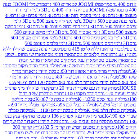
מרשמלו JOOMI לב אדום 400 גרם
מרשמלו JOOMI בננה
JOOM פטריה ורודה 400 גרם
3D גו'מי דובי ורוד
3D גו'מי בקבוק תות 500 גרם
3D גו'מי צבים 500 גרם
3D
 500 גרם
3D גו'מי נקניקיה מעוצב 500 גרם
3D גו'מי
גרם
3D גו'מי דובי כחול מעוצב 500 גרם
3D גו'מי כבשה
3D גו'מי אבטיח 500 גרם
3D גו'מי מיקס עיניים 500
3D גו'מי אפרוחים מעוצב 500
3D גו'מי כלבים מעוצב 500
ראוניז ללא גלוטן 415 גרם
פילסברי עוגה בטעם שוקולד ללא
מארז קלאסוש טסה
מארז חגיגי טסה
מארז שי מתוק - שפע
אלגנט טסה
מארז ענק ממתקים טסה
מארז מותגי הבית
ידי מריר מקור וונצואלה 50ג'
טבלת היידי מריר מקור מקסיקו
ידי מריר מקור אקוואדור 50ג'
טבלת היידי גראנדור מריר
לת היידי גראנדור חלב שקד 80ג'
טבלת היידי גראנדור מריר
ת היידי גראנדור חלב אגוז 80ג'
רולטה 120 גרם CANDY
תק פירות עם סוכריית נייר 20 גרם
קינדר שוקולד מיני פרנדס
רם
קינדר מקסי 100 גרם
בר טובלרון שקד כחול
וז שלם 250ג' - K
מילקה טבלה לו 87ג'-K
טבלת מילקה
2ג'-K
מילקה בבלי לבן 95ג'-K
מילקה טבלה מריר 90ג'-
חלב 90ג'-K
מילקה טבלה יוגורט 100ג' - K
מילקה טבלה
גומי מתקלף ענק אפרסק 136 גרם
גומי מתקלף ענק בננה
י מתקלף ענק ענבים 136 גרם
טבלת היידי גראנדור לבן שקדים
סניקרס ח.בוטנים חמישייה קרימי 182.5ג'
ריץ קרקר 200
סי מריר 250 גרם
הריבו זהב מקסי דובונים 375ג'
מארז ספר
ומי בליסטר תירס 100 גרם
פרח שוקולד 18 גרם באריזה