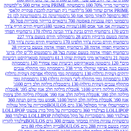
 100 גרם
משקה PRIME צהוב אדום 500 מ"ל
משקה
הנגרי ג'ק תערובת להכנת פנקייק קלאסי
ל לואקר מקסי אגוז 50 גרם
טורטינה 21 גרם
טורטינה לבן 21
 עגבניות פאסטה 700 גרם
אייס ברייקר סוכריות פטל 36
מ אנד אמס 180ג'
עוגיות באונטי 180ג'
חטיף תירס חריף צ'דר
חטיף תירס גבינת צ'דר וגבינה כחולה 170 גרם
חטיף תפוחי
ביקיו ודבש 28 גרם
מקלוני תירס בטעם צ'דר 227
 גבינת צ'דר חלפינו 170 גרם
חטיף תירס גבינת צ'דר 170
חי אדמה 28 גרם
חטיף תפוחי אדמה בטעם ברביקיו 28
וחי אדמה בטעם שמנת בצל 28 גרם
מנטוס לל"ס קלין ברט'
אוראו מיני בשקית שוקו 61.3 גרם
טונה סטארקיסט רביעיות
טונה סטארקיסט רביעיות שמן צמחי* 120 גרם
ממתק
יפוי שוקולד מריר 238 גרם
ממתק גומי מתקלף ענבים
דולה) 130 גרם
ממתק גומי מתקלף אפרסק (שקית גדולה)
ק גומי מתקלף ליצ'י (שקית גדולה) 130 גרם
ממתק גומי
(שקית גדולה) 130 גרם
טבלת מילקה חלב דיים 100ג'
דיזרט 100ג' K
טבלת מילקה חלב אגוז שלם 95ג' K
טבלת
K
טבלת מילקה חלב אגוז 90ג' K
טבלת מילקה חלב צימוק
טבלת מילקה חלב קרמל 100ג' K
מגש גומי מיקס תנתה 360
 מסולסל 336 גרם BOULOS
סוכריות על מקל עגולות
 גרם
סוכריות על מקל בורג צבעוני LOLLIPOP
סוכריות על מקל מסולסלות LOLLIPOP בצילנדר 360
ות מקרון במבחר טעמים 300 גרם BOULOS
צילנדר לקריץ
28 גרם BOULOS
בייק רולס מלח 80 גרם