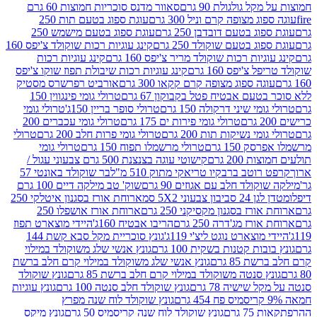
 גולגולת 90 גרם
סאוור מדנס סוכריות חמוצות 60 גרם
 מצופה קרם וניל 300 גרם
עוגת ספוג בטעם תות 250
 בטעם דובדבן 250 גרם
עוגת ספוג בטעם מישמש 250
ג בטעם שוקולד 250 גרם
קינג עוגיות רכות שוקולד צ'יפס 160
יות רכות שוקולד מריר צ'יפס 160 גרם
קינג עוגיות רכות
'יפס 160 גרם
קינג עוגיות רכות שיבולת תפוז שוקו צ'יפס
ה ספוג מצופה קרם קקאו 300 גרם
אורביט רפרשרס מסטיק
עם אבטיח פטל בקבוקון 67 גרם
טרולי גומי פינגווין 150
י שיני דרקולה 150 גרם
טרולי סופר בריין 150ג'
טרולי גומי
טרולי גומי פירות ים 175 גרם
טרולי גומי עכברים 200
י נשיקות תות 200 גרם
טרולי גומי פרות חלב 200 גרם
טרולי
150 גרם
טרולי מרשמלו תפוח 150 גרם
טרולי גומי
200 גרם
קישוטי עוגה בצנצנת 500 גרם צבעוני עגול /
טב ברבקיו טריאקי מתוק 510 מ"ל
בר שוקולד באונטי 57
ולד חלב עם אגוזים 90 גרם
שוק' טב מילקה דיים 100 גרם
יבון צבעוני 5X2 סמ
ארוחת אורז בסגנון איטלקי 250
ז בסגנון מקסיקני 250 גרם
ארוחת אורז אושפלו 250
ז מג'דרה 250 גרם
הריבו אבטיח 160ג'
היידי מוצארט תפוז
וצארט נוגט ליצ'י 119ג'
גונץ סוכריית מקל סבא קשת 144
ת קטנות בשקית 100 גרם
גונץ אנשי שלג משוקולד במילוי
85 גרם
גונץ אנשי שלג משוקולד במילוי קרם חלב ברשת
 סנטה משוקולד במילוי קרם חלב ברשת 85 גרם
גונץ שוקולד
שישיה 78 גרם
גונץ שוקולד חלב סנטה 100 גרם
גונץ עוגיות
גונץ שוקולד לוח שנה מפרץ
גרם
גונץ שוקולד לוח שנה קריסמיס 50 גרם
גונץ מיקס