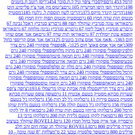
פילסברי ציפוי וניל ל.ת.סוכר 454ג'
ריסז רוטב ח.בוטנים
פי היפו חמישייה 105 גרם
צ'יטוס מק אנד צ'יז פליימינג הוט
ינדר מיקס 375ג'
הריבו לשון תוססת ל. ג'לטין 185ג'
מסטיק
ה חמוץ 60 גרם
מסטיק מנטוס תפוח ירוק חמוץ 60
גה סנדביץ שוקולד תפוז 88 גרם
ריצ סנדביץ דאבל גבינה 67
ץ דאבל לימון 67 גרם
ריצ סנדביץ גבינה מלוחה 67 גרם
אוראו
מולדת 97 גרם
אוראו תות שדה 97 גרם
אמ אנד אמס שוקו
אמ אנד אמס צהוב בוטנים 125ג'
אמ אנד אמס קריספי כחול
אמס פאוצ' חום 125ג'- K
פופפולי פופקורן 240 גרם צדר
פופקורן 240 גרם מתוק מלוח
פופפולי פופקורן 240 גרם
י פופקורן 240 גרם חמאה סינמה
פופפולי פופקורן 240 גרם
רן 240 גרם חמאה אורגני
פופפולי פופקורן 240 גרם
פופקורן 240 גרם מלח ים ופלפל
פופפולי פופקורן 240 גרם
פופפולי פופקורן 240 גרם צדר לבן
פופפולי פופקורן 240 גרם
פולי פופקורן 240 גרם חמאה מופחת שומן
פופפולי פופקורן
פופפולי פופקורן 240 גרם קינמון טוסט
פופפולי פופקורן
נסטלה 8יח אבקת שוקו מרשמלו 193.6ג'
צ'ופה צ'ופס
 מסטיק בטעם אבטיח 11 גרם
צופה צופס שערות סבתא
ירות 11 גרם
לקקן ג'ל לב תות 156 גרם
לקקן ג'ל בטעם
לקקן ג'ל בטעם קולה 156 גרם
לקקן בטעם גלידת שוקו
לקקן ברווזון בטעם תות שדה 240 גרם
מארז 8 יח' לקקן
מארז לקקן בטעם גלידת תות 200 גרם
לקקן ברבי 13
 אייק פטל כחול חמוץ 120 גרם
ROVELLI שוקולד בעיצוב
80 גרם
ROVELLI שוקולד חג שמח חום זהב חלב
שופר פלסטיק טבעי 22 ס"מ
צלחת "8 שנה טובה - 10