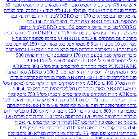
קיט קט קריסמיס סנטה 45 ג'
סמארטיס קריסמיס סנטה 50
עומד 70ג'
גונץ שוקולד LOL לוח שנה 75 גרם
בונ' זהב בצורת
תקים 170 גרם VOBRO
בונ' ירוקה בצורת עץ עם
בונ' שוק' דמויות סנטה 160 גרם
נ' שוק' גריזלי קריסמס 156 גרם VOBRO
בונ' אדומה
עץ מקרטון עם שרי 126 גרם VOBRO
בונ' בית קריסמס
 200 גרם VOBRO
10 סביבון פלסטיק צבעוני 9
טראפל בלגי מארז כסף 150ג'
טראפל בלגי
אירופה סוכריות מקל סבא בטעם מנטה 170 גרם
אירופה
סבא בטעם תות 170 גרם
מונסטר גרין זירו פחית 500
ULT
מונסטר 500 מ"ל PIPELINE
ABK
PU
לקריסמיס ידית אדומה מס' 2 300 גרם
ABK מארז מתנה
מס' 1 200 גרם
ABK מארז ממתקים לקריסמיס ידית
ABK מארז ממתקים יוקרתי לקריסמיס (מלאך) מס'
ABK מארז ממתקים גדול לקריסמיס דגם תיק מס' 4 500
קיבלר
גבינה צ'דר כתום 311 גרם
צ'יז איט קרקר גבינה צהובה 127
ולטרה תות 500 מ"ל
מונסטר 500 מ"ל ROSSI
גומי לעיסה
 גרם
בזוקה ברי 120 גרם
בזוקה מיקס 120 גרם
ג'וסי דרופ
ת טרופי 120 גרם
בזוקה טרופי 120 גרם
בזוקה פירות 120
מס כחול קריספי 107ג'
פררו רושר קריסמיס עץ אשוח
קריסמיס סנטה עומד 110ג'
הריבו דובי גומי חמוץ 175
י צ'יפס חמוץ 175ג'
בייגלה ציו מקלות תפו"א 80 גרם
בייגלה
ים 100 גרם
טרולי גומי ממולא תות 75 גרם
טרולי גומי