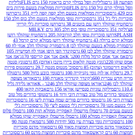
גליליות וופל במילוי קרם בראוניז 150 גרם FLIS
גליליות
יל 150 גרם FLIS
סוכריות ממולאות בטעם פירות בים
סוכריות ממולאות בטעם חלב קפה קפה לייק 351 גרם
רושן
351 גרם
סוכריות טופי ממולאות בטעם חלב כוס חלב 150
ולד רושן עם בוטנים 38 גרם
רושן סוכריות ג'לי קרייזי
סוכריות טופי כוס חלב 305 גרם MILKY
ושו סוכריות טופי חלב קורובקה 205 גרם
חטיף שוקולד רושן
לה 43 גרם
חטיף שוקולד רושן ממולא קרם קרמל 43
ולא בטעם שוקולד לבן 8 גרם
מזרק שוקולד חלב אגוזי לוז 60
לד חלב לבן 60 גרם
קינדר הפי היפו אגוזי לוז חמישייה 105
מס קרמל מלוח 200ג' K
אם אנד אם קריספי 170ג'
אמ אנד
גונץ סנטה קלאוס ביירן מינכן (אדום) 85 גרם
גונץ סנטה
ד (צהוב) 85 גרם
סוכ' מנטוס מנטה 29.7 גרם
מנטוס פירות
ק או לוק גומי נקניקייה 100 גרם
גומי כובע כחול 500 גרם
גולון
ית 600ג'
קינדר קינדריני מאגדת 100 גרם
אוראו מצופה
'
אוראו מצופה שוקולד חלב 246ג' - K
אוראו גלידה גליל
ילקה עוגיות סנסיישן אוראו 156 גרם
אבקת קקאו 400
רים מזל טוב בצורת דובי ורוד 16 גרם
טופי כדורים מזל טוב
ם
טופי כדורים פורים שמח בצורת ליצן 16 גרם
סוכריות
70 גרם
סוכריות ג'לי בטעם ליצ'י 70 גרם
סוכריות ג'לי
גרם
מלו מרשמלו קאפקייק ממולא תות 100 גרם
מלו פלוס
יק ממולא 100 גרם
מלו מרשמלו קאפקייק שוקו ממולא
יות גומי בצורת עין כ50 יחידות 500 גרם
מארז סנטה 90
נס סוכריות חמוצות מאוד 60 גרם
סאוור מדנס סוכריות
סאוור מדנס סוכריות חמוצות מדנס 60 גרם
סוכריות