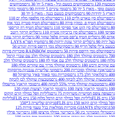
מבוקשים בטעם וניל - מארז 5 יח' 30 גרם
מבוקשים
5 יח' 30 גרם
גומי עיניים 5 יחידות 90 גרם
גומי כדור
מבוקשים בטעם בננה - מארז 5 יח' 30
ין טארט וליים 110 גרם
פרינגלס סין מלפפון מלח ים 110
חטיף פ. כמהין פירה 80 גרם
פרינגלס חטיף סטייק כבד אווז
לס סין הוט אנד ספייסי 110 גרם
פרינגלס חטיף רוז קריספי
פרינגלס סין ברביקיו סטייק 110 גרם
לייס קרקר רוטב
לייס חטיף צ'יפס סטייק פלפל שחור 90 גרם
לייס קרקר עוגת
לייס קרקר עוגת ירקות 90 גרם
חטיף תפו"א LAYS
פל חריף 90 גרם
סקיטלס גומי דרופס פירות יוגורט 50
ומי דרופס פירות 50 גרם
מנטוס RAINBOW סוכריות פירות
יס שוקולד חלב 180 גרם
טוניס שוקולד חלב עם שברי קרמל
טוניס שוקולד חלב עם אגוזי לוז 180 גרם
טוניס שוקולד חלב
 180 גרם
טוניס שוקולד מריר עם שקדים ומלח 180
וקולד וסוכריות 200 גרם
מוטי שלישיית עגבניות מרוסקות
ר חלב 175 גרם
סוכריות גומי סאוור פאץ' טרופיקל 80
וקולד חלב לובקה 400 גרם
מטבעות שוקולד לבן לובקה
ות שוקולד מריר 55% לובקה 400 גרם
גומי קראנץ' מרשמלו
י קראנץ' פיצה 100 גרם
גומי קראנץ' רצועות חמוץ 120
ס חמישיית משרוקית 75 גרם
גליליות וופל במילוי קרם קוקוס
גליליות וופל במילוי קרם קרמל מלוח 150 גרם FLIS
גליליות
קקאו 150 גרם FLIS
סניקרס שלישייה 3*50ג'
סקיטלס GIANTS סוכריות ממולאות בג'ל טעמי פירות 125
ורגר ביג 50 גרם
ריטר במילוי מרציפן 100 גרם
ריטר פרלין
ר חלב עם שברי אגוזים 100 גרם
ריטר מוס קקאו 100