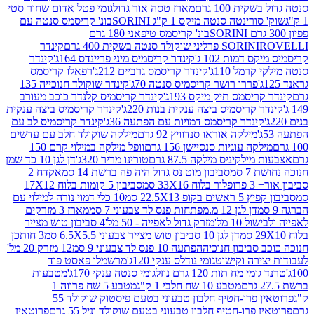
ת 100 גרם
מארז טסה אור גדול
גומי פטל אדום שחור סטי
רינטה סנטה מיקס 1 ק"ג SORINI
בונ' קריסמס סנטה עם
בונ' קריסמס טיפאני 180 גרם
גרם
SORINI
קינדר
דמות 102 ג'
קינדר קריסמיס מיני פריינדס 164ג'
קינדר
מל 110ג'
קינדר קריסמס גרביים 212ג'
רפאלו קריסמס
פררו רושר קריסמיס סנטה 70ג'
קינדר שוקולד חנוכייה 135
יסמס תיק מיקס 193ג'
קינדר קריסמיס קלנדר כוכב מעורב
 קריסמיס ביצה ענקית בנות 220ג'
קינדר קריסמיס ביצה ענקית
ינדר קריסמס דמויות עם הפתעה 36ג'
קינדר קריסמיס לב עם
מילקה אוראו סנדוויץ 92 גרם
מילקה שוקולד חלב עם עדשים
קה עוגיות סנסיישן 156 גרם
וופל מילקה במילוי קרם 150
לקיניס מילקה 87.5 גרם
טורינו מריר 320ג'
דן לגן 10 כד שמן
 סמ
סביבון מוט נס גדול היה פה ברשת 14 סמ
אקדח 2
33 סמ
סביבון 5 קומות בלוח 17X12
ופ 22.5X13 סמ
10 כלי דמוי נורה למילוי עם
דן לגן 12 מ.מפתחות פנס לד צבעוני 7 סמ
מארז 3 מזרקים
10 מל'
מזרק גדול לאפייה - 50 מל'
4 סביבון טוש מצייר
דן לגן 10 סביבון טוש מצייר צבעוני 6.5X5.5 סמ
3 חותכן
סביבון חנוכיה
הפתעה 10 פנס לד צבעוני 9 סמ
12 מזרק 20 מל'
ירה וקישוט
גומי נודלס ענקי 120ג'
מרשמלו פאסט פוד
 מח תות 120 גרם נוזל
גומי סנטה ענקי 170ג'
מטבעות
מטבע 10 שח חלבי 1 ק"ג
מטבע 5 שח פרווה 1
פרוטאין פרו-חטיף חלבון טבעוני בטעם פיסטוק שוקולד 55
פרו-חטיף חלבון טבעוני בטעם שוקולד וניל 55 גרם
פרוטאין