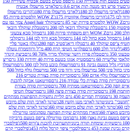
ת עשירייה 150 גרם
פס טעים בטעם אבטיח עשירייה 150
דפי מנטה תות אדום 0.6 גרם
לארבי מרשמלו אבטיח
מרשמלו לב 180ג'
לארבי מרשמלו פרח 180ג'
הריבו מרשמלו
הריבו מרשמלו אקזוטיק 175ג'
WOW Z קלסטרס פירות 85
 85 גרם
שוקולד Angel hair צמר גפן עם
טבלת שוקולד דובאי לבן 200 גרם
טבלת שוקולד דובאי
WOW Z רופ משפחתי פירות 100 גרם
מקל סבא צבעוני
 סבא כחול לבן 144 גרם
מקל סבא ורוד לבן 144 גרם
קלבי
ולד 40 גרם
גולון דיאג'סטיב תפוז 280ג'
גולון באטר פליי
ב 600 גרם
פולרטי חטיפי קרח 400 מ"ל ורוד
ממרח נוטלה
טבלת פררו רושר שוקולד מריר 70% 90 גרם
ביצת קינדר
60 גרם
מסטיק אגוגו בטעם פירות 40 יחידות 330 גרם
ריצ
טעם גבינה 91 גרם
מרשמלו כובע כחול לבן 500 גרם
מרשמלו
50 ג
מרשמלו מיני ורוד פיני 500 ג
מרשמלו גולף כחול 500
לף אדום 500 גרם
סוכריות סודה בצורת טטריס 216
סודה בצורת כלי עבודה 216 גרם
סוויטאנגו אבקה להכנת
סוויטאנגו ממתיק 700 גרם
סוכריות סודה בצורת
סוכריות סודה בצורת פיצה 180 גרם
מרשמלו חטיפי
ממרח תמרים 450 גרם קליית גת
שקית ההפתעות ממתקים
וני
טרנד לארבי מנגו וקשיו 28ג'
טרנד לארבי תות שלם מיובש
ד לארבי תות שלם מיובש שוקו 60ג'
טרנד לארבי תות שלם
6ג'
מארז ממתקים שקית הפתעה טסה
ג'מבו טורטילה
נת נאצ'ו 100 גרם
ג'מבו טורטילה צ'יפס בטעם ברביקיו
ית שימחת תורה בינונית
תערובת להכנת צ'ורוס 500ג'
פילסברי
 453 גרם
פילסברי ציפוי קרמל מלוח 453ג'
פילסברי קרם