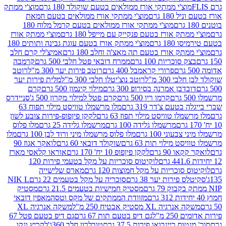
וצ'י ממתקי אורז ממולאים בטעם שוקולד 180 גרם
מוצ'י ממתק
180 גרם
מוצ'י ממתקי אורז ממולאים בטעם חמאת
מוצ'י ממתקי אורז ממולאים בטעם קרמל מלוח 180
תק אורז בטעם פנקייק עם מייפל 180 גרם
מוצ'י ממתק אורז
18 גרם
מוצ'י ממתק אורז בטעם עוגת גבינה ותותים 180
תק אורז בטעם תה מאצ'ה וחלב 180 גרם
אמיצ'לי קרם חלב
סוכריות 100 גרם
ממרח דובאי פטל חלבי 500 גרם
קרמבה
פרורי קראמבל 400 גרם
רוטב פירות יער 300 מ"ל
רוטב
 300 מ"ל
רוטב נוצ'יטלו חלבי 300 מ"ל
מלית פירות יער
דבן אמרנה בסירופ 300 גרם
מילוי קינמון 500 גרם
קרם
קרמו ריו 500 גרם
קרם פטל למילוי מקרון 500 ג'
סניידרס
טעם צ'דר 319 גרם
מלו מרשמלו טוויסט מילוי תפוח 63
לו טוויסט מילוי תפוז 63 גרם
לקקן פיןפופ-פירות צובע לשון
מרשמלו גלידה 100 גרם
מרשמלו גלידה 25 גרם
מלו פלוס
עוני 100 גרם
מלו פלוס מרשמלו מיני ורוד לבן 100 גרם
מלו
 מילוי תות 63 גרם
שוקולד דובאי 60 גרם
לואקר אגוז 90
ו 90 גרם
לקקן פיןפופ 10 יח' 170 גרם
אוראו קלאסי מארז
לוקיטוס סוכריות על מקל בטעמי פירות 120
סוכריות על מקל חמוצות 120 גרם
מארס שלישייה
פירות יער 38 גרם
סוכריה על מקל בטעמים 22 גרם
NIK L
מסטיק חמישיות בטעמים 21.5 גרם
מסטיק
מזוודת הממתקים של מקס וטסה
מאפין דובאי
יה XL מסטיק אבטיח 250 מ"ל
משקה אנרגיה XL
2 מ"ל
גם דיפ בטעם תות 67 גרם
גם דיפ בטעם פטל 67
ס ריינבואו פירות 37.5 גרם
טובלרון חלב 360ג'
לקריץ ונקו