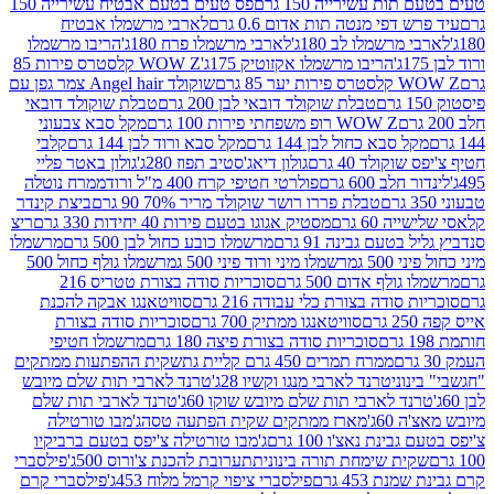
ת עשירייה 150 גרם
פס טעים בטעם אבטיח עשירייה 150
דפי מנטה תות אדום 0.6 גרם
לארבי מרשמלו אבטיח
מרשמלו לב 180ג'
לארבי מרשמלו פרח 180ג'
הריבו מרשמלו
הריבו מרשמלו אקזוטיק 175ג'
WOW Z קלסטרס פירות 85
 85 גרם
שוקולד Angel hair צמר גפן עם
טבלת שוקולד דובאי לבן 200 גרם
טבלת שוקולד דובאי
WOW Z רופ משפחתי פירות 100 גרם
מקל סבא צבעוני
 סבא כחול לבן 144 גרם
מקל סבא ורוד לבן 144 גרם
קלבי
ולד 40 גרם
גולון דיאג'סטיב תפוז 280ג'
גולון באטר פליי
ב 600 גרם
פולרטי חטיפי קרח 400 מ"ל ורוד
ממרח נוטלה
טבלת פררו רושר שוקולד מריר 70% 90 גרם
ביצת קינדר
60 גרם
מסטיק אגוגו בטעם פירות 40 יחידות 330 גרם
ריצ
טעם גבינה 91 גרם
מרשמלו כובע כחול לבן 500 גרם
מרשמלו
50 ג
מרשמלו מיני ורוד פיני 500 ג
מרשמלו גולף כחול 500
לף אדום 500 גרם
סוכריות סודה בצורת טטריס 216
סודה בצורת כלי עבודה 216 גרם
סוויטאנגו אבקה להכנת
סוויטאנגו ממתיק 700 גרם
סוכריות סודה בצורת
סוכריות סודה בצורת פיצה 180 גרם
מרשמלו חטיפי
ממרח תמרים 450 גרם קליית גת
שקית ההפתעות ממתקים
וני
טרנד לארבי מנגו וקשיו 28ג'
טרנד לארבי תות שלם מיובש
ד לארבי תות שלם מיובש שוקו 60ג'
טרנד לארבי תות שלם
6ג'
מארז ממתקים שקית הפתעה טסה
ג'מבו טורטילה
נת נאצ'ו 100 גרם
ג'מבו טורטילה צ'יפס בטעם ברביקיו
ית שימחת תורה בינונית
תערובת להכנת צ'ורוס 500ג'
פילסברי
 453 גרם
פילסברי ציפוי קרמל מלוח 453ג'
פילסברי קרם