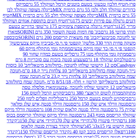
בון טבעוני בטעם בוטנים קרמל ושוקולד 55 גרם
מיקס
 ולבן 55 גרם כרמית MIX
בייגלה מצופה שוקולד לבן
בייגלה מצופה שוקולד חלב 55 גרם כרמית MIX
חטיף
עם פירות יבשים 175גר'
חטיף דגנים בתוספת אגוזים ושוקולד
חטיף גרונלה בתוספת צימוקים 175 גר'
טופי כדורים בטעם
ם
בונ' פח דמות סנטה השומר 350 גרם SORINI
מארז
ביבונצ'יק
בונ' פח משאית קריסמס 200 גרם SORINI
בובספוג
 330 מל
שק' קונפטי פי.וי.סי-סביביון מיקס צבעים
שק'
וי.סי-כד שמן מיקס צבעים
ממתק גומי מתקלף מיקס 60
י מתקלף מנגו 75 גרם
לייס בטעם כמהין שחור 90
קולד 18 גרם
צעצוע סנטה בובות עם סוכריות 8 גרם
1 קישוטי שולחן לחנוכה -כחול/זהב מיטאלי
חב' 10 כוסות
 שמח כחול/זהב מיטאלי
חב' 10 צלחות נייר ק.18 ס"מ-חנוכה
הב מיטאלי
חב' 10 צלחות נייר ק.23 ס"מ-חנוכה שמח
יטאלי
קפ' קרטון + חלון- 8/51/18 ס"מ -חנוכה שמח כחול/זהב
עוני
מארז סלסלה טסה
לוטוס קראנצ'י 380 גרם
ביסקויט קרמל לוטוס 156
לוטוס בטעם קרמל 250 גרם
גליליות וופלים לימון 250
ד איש שלג 150 גרם
סנטה וורלד סנטה,איש שלג ומלאך
סנטה וורלד סנטה קלאוס שקית 108 גרם
סנטה וורלד מיקס
 במגף 243 גרם
סנטה וורלד מיקס שוקולד קריסמס בכוס
י פינגווין 70ג'
היידי איש שלג 70ג'
היידי איש שלג 150ג'
קינדר
3xג' 45ג'
שוקולד קינדר בצורת סנטה קלאוס
קריסמיס כוכב קטן 40 ג
קינדר קריסמס שוקולד 150ג'
קינדר
בנים 75ג'
פררו קריסמס רושר כוכב 37.5 ג'
דופלו קריסמיס