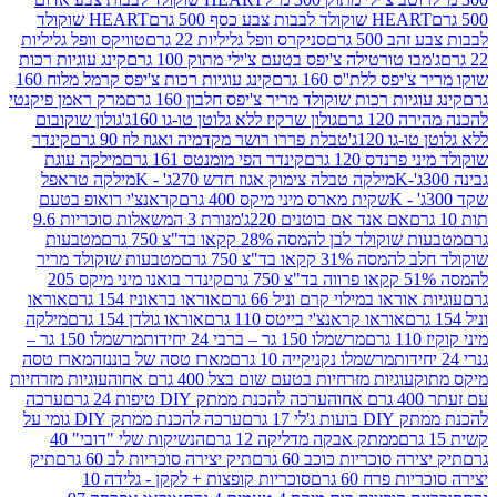
ולד לבבות צבע כסף 500 גרם
HEART שוקולד
50 גרם
סניקרס וופל גליליות 22 גרם
טוויקס וופל גליליות
ו טורטילה צ'יפס בטעם צ'ילי מתוק 100 גרם
קינג עוגיות רכות
ס ללת''ס 160 גרם
קינג עוגיות רכות צ'יפס קרמל מלוח 160
יות רכות שוקולד מריר צ'יפס חלבון 160 גרם
מרק ראמן פיקנטי
 גרם
גולון שרקיז ללא גלוטן טו-גו 160ג'
גולון שוקובום
 120ג'
טבלת פררו רושר מקדמיה ואגוז לוז 90 גרם
קינדר
נדס 120 גרם
קינדר הפי מומנטס 161 גרם
מילקה עוגת
מילקה טבלה צימוק אגוז חדש 270ג' - K
מילקה טראפל
שקית מארס מיני מיקס 400 גרם
קראנצ'י רואופ בטעם
אם אנד אם בוטנים 220ג'
מנורת 3 המשאלות סוכריות 9.6
לד לבן להמסה 28% קקאו בד"צ 750 גרם
מטבעות
 קקאו בד"צ 750 גרם
מטבעות שוקולד מריר
קינדר בואנו מיני מיקס 205
ראו במילוי קרם וניל 66 גרם
אוראו בראוניז 154 גרם
אוראו
אוראו קראנצ'י בייטס 110 גרם
אוראו גולדן 154 גרם
מילקה
מרשמלו 150 גר – ברבי 24 יחידות
מרשמלו 150 גר –
מרשמלו נקניקייה 10 גרם
מארז טסה של בוננזה
מארז טסה
עוגיות מזרחיות בטעם שום בצל 400 גרם אחוה
עוגיות מזרחיות
ערכה להכנת ממתק DIY טיפות 24 גרם
ערכה
 17 גרם
ערכה להכנת ממתק DIY גומי על
ממתק אבקה מדליקה 12 גרם
הנשיקות שלי "דובי" 40
 סוכריות כוכב 60 גרם
תיק יצירה סוכריות לב 60 גרם
תיק
פרח 60 גרם
סוכריות קופצות + לקקן - גלידה 10