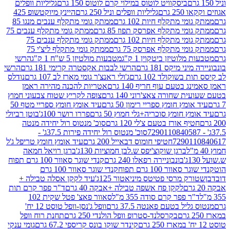
ביסקוויט לוטוס במילוי קרם לוטוס 150 גרם
גליליות וופלים
 גרם
גליליות וופלים וניל 250 גרם
היינץ מיוקטשופ 425
י מתקלף חיות 102 גרם
ממתק גומי מתקלף ענבים מנגו 85
י מתקלף אפרסק תפוז 85 גרם
ממתק גומי מתקלף ענבים 75
י מתקלף חיות 102 גרם
ממתק גומי מתקלף ענבים 75
י מתקלף אפרסק 75 גרם
ממתק גומי מתקלף ליצ'י 75
לוטיזן ביטקוין 1 ק"ג
מטבעות מולטיזן 5 ש"ח 1 ק"ג
הרשי
 מיקס 181 גרם
הרשי לבבות אקסטרה קרימי 181 גרם
הרשי
שוקולד 102 גרם
ג'ולי ראנצ'ר גומי מארז לב 107 גרם
נודלס
בטעם עוף חריף 140 גרם
אטריות להכנה מהירה ראמן
שחורה צאצ'רוני 140 גרם
צופה לקריץ שטוח צבעוני חמוץ
מץ חומץ ספריי רימון 50 גרם
עיד אומץ חומץ ספריי מטף 50
 חומץ סוכריה+גלי חמוץ 50 גרם
פררו רושר 100ג'
בוטן רביולי
ף אורז בטעם צ'לי 120 גרם
סוכ' מנטוס רול יחידה מנטה
סוכ' מנטוס רול יחידה פירות 37.5ג' -
72901
חטיפי חומוס דבאייל 200 גרם
עיד אומץ חומץ טריפל ג'ל
ברגן שוקוצ'יפס ש.לבן חמוציות 130ג'
ברגן רויאל חמאה
בונבוניירה רפאלו 240 גרם
קנדי שוגר סאוור 100 גרם תפוח
וור 100 גרם תפוח
קנדי שוגר סאוור 100 גרם
 מרסי פטיטס מיניאטור 125ג'
עיד לקקן אסלה טבילה +
לקקן פח אשפה טבילה +אבקה 40 גרם
ד"ר פפר קרם תות
 פפר קרם סודה 355 מ"ל
סאוור פאצ' פטל שקית 102
יל בטעם פאנטה 37.5 גרם
וופל ג'נסן-וופל טוסט 12 יח'
בקרסלנד-סטרופ וופל הולנדי 250 גרם
תחנת רוח וופל
קינדר שוקו בונס קריספי 67.2 גרם
גומי ענקי