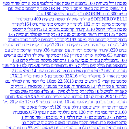
ת 100 גרם
מארז טסה אור גדול
גומי פטל אדום שחור סטי
רינטה סנטה מיקס 1 ק"ג SORINI
בונ' קריסמס סנטה עם
בונ' קריסמס טיפאני 180 גרם
גרם
SORINI
קינדר
דמות 102 ג'
קינדר קריסמיס מיני פריינדס 164ג'
קינדר
מל 110ג'
קינדר קריסמס גרביים 212ג'
רפאלו קריסמס
פררו רושר קריסמיס סנטה 70ג'
קינדר שוקולד חנוכייה 135
יסמס תיק מיקס 193ג'
קינדר קריסמיס קלנדר כוכב מעורב
 קריסמיס ביצה ענקית בנות 220ג'
קינדר קריסמיס ביצה ענקית
ינדר קריסמס דמויות עם הפתעה 36ג'
קינדר קריסמיס לב עם
מילקה אוראו סנדוויץ 92 גרם
מילקה שוקולד חלב עם עדשים
קה עוגיות סנסיישן 156 גרם
וופל מילקה במילוי קרם 150
לקיניס מילקה 87.5 גרם
טורינו מריר 320ג'
דן לגן 10 כד שמן
 סמ
סביבון מוט נס גדול היה פה ברשת 14 סמ
אקדח 2
33 סמ
סביבון 5 קומות בלוח 17X12
ופ 22.5X13 סמ
10 כלי דמוי נורה למילוי עם
דן לגן 12 מ.מפתחות פנס לד צבעוני 7 סמ
מארז 3 מזרקים
10 מל'
מזרק גדול לאפייה - 50 מל'
4 סביבון טוש מצייר
דן לגן 10 סביבון טוש מצייר צבעוני 6.5X5.5 סמ
3 חותכן
סביבון חנוכיה
הפתעה 10 פנס לד צבעוני 9 סמ
12 מזרק 20 מל'
ירה וקישוט
גומי נודלס ענקי 120ג'
מרשמלו פאסט פוד
 מח תות 120 גרם נוזל
גומי סנטה ענקי 170ג'
מטבעות
מטבע 10 שח חלבי 1 ק"ג
מטבע 5 שח פרווה 1
פרוטאין פרו-חטיף חלבון טבעוני בטעם פיסטוק שוקולד 55
פרו-חטיף חלבון טבעוני בטעם שוקולד וניל 55 גרם
פרוטאין