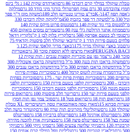
במילוי קרם דובדבן 86 גרם
ווארהדס שקית 142 ג גלי בינס
בש 30 גרם עמק חפר
טרולי בורגר מיני בודד 10 גרם
מילקה
K
בד"צ טורינו טנטיישן חלב 189ג'
משקה מוגז ד"ר פפר
משקה דר פפר בקבוק 450מ"ל
קוקה קולה דובדבן 330
 גוד שקית 140 גרם
מנטוס פרוט מיקס שקית 140
ר הרולטה ג'לי ענק 90 גרם
שמרים נמסים בואקום 450
בטעם אפרסק 500 גרם
לקריץ בלוק לבן 1 ק"ג
לקריץ וידאל
ירות הדר 1 ק"ג
דובאי שוקולד חלב פיסטוק וקדאיף 75
י שוקולד מריר 175ג'
באצ'י מריר קלאסי שקית 125 ג'
PERUGI
מארז מרציפן ללא תוספת סוכר 30 גרם
אטריות
צמר גפן עם סוכריות קופצות ענבים / תות שקית 12
 תות בננה 300 מ"ל בודד
משקה בראבו אשכולית 300
ה בראבו תפוזים 300 מ"ל בודד
משקה בראבו ענבים 300
רח עוגיות לוטוס קרמל 400 גרם
סוכריות בפחית פירות
סוכריות בפחית פרות יער - 175 גרם
סוכריות בפחית
סוכריות קלפני בטעם פירות 150 גרם
סוכריות קלפני
גרם
סוכריות קלפני בטעם דובדבן 150 גרם
סוכריות
רות יער 150 גרם
ריטר חלב פיסטוק 100 גרם
רואופ פירות
תות 18 גרם
רואופ פטל 18 גרם
סוכ' צמר גפן תות חמוץ
1ג'
מארז טסה מאוהב
מארז טסה ריגושים
ריסז XL טבלת
שוקוליטלי מקרונים תות שדה 90 גרם
קוטדור בושה חלב
גלס אורגינל 149 גרם
פרינגלס ברביקיו 158 גרם
פרינגלס
פרינגלס פיצה 158 גרם
בצקניות אורז להכנה מהירה-
ניוקי שלושה צבעים 500 גרם
מיני ניוקי 500 גרם
ניוקי
ג'יו קונכיות 500 גרם
גליליות וופל במילוי קרם אגוזים 150