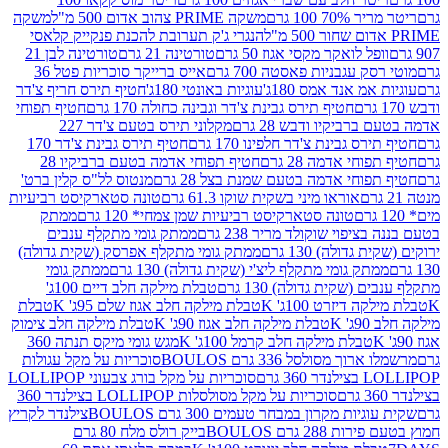
 100 גרם
משקה PRIME צהוב אדום 500 מ"ל
משקה
הנגרי ג'ק תערובת להכנת פנקייק קלאסי
ל לואקר מקסי אגוז 50 גרם
טורטינה 21 גרם
טורטינה לבן 21
 עגבניות פאסטה 700 גרם
אייס ברייקר סוכריות פטל 36
מ אנד אמס 180ג'
עוגיות באונטי 180ג'
חטיף תירס חריף צ'דר
חטיף תירס גבינת צ'דר וגבינה כחולה 170 גרם
חטיף תפוחי
ביקיו ודבש 28 גרם
מקלוני תירס בטעם צ'דר 227
 גבינת צ'דר חלפינו 170 גרם
חטיף תירס גבינת צ'דר 170
חי אדמה 28 גרם
חטיף תפוחי אדמה בטעם ברביקיו 28
וחי אדמה בטעם שמנת בצל 28 גרם
מנטוס לל"ס קלין ברט'
אוראו מיני בשקית שוקו 61.3 גרם
טונה סטארקיסט רביעיות
טונה סטארקיסט רביעיות שמן צמחי* 120 גרם
ממתק
יפוי שוקולד מריר 238 גרם
ממתק גומי מתקלף ענבים
דולה) 130 גרם
ממתק גומי מתקלף אפרסק (שקית גדולה)
ק גומי מתקלף ליצ'י (שקית גדולה) 130 גרם
ממתק גומי
(שקית גדולה) 130 גרם
טבלת מילקה חלב דיים 100ג'
דיזרט 100ג' K
טבלת מילקה חלב אגוז שלם 95ג' K
טבלת
K
טבלת מילקה חלב אגוז 90ג' K
טבלת מילקה חלב צימוק
טבלת מילקה חלב קרמל 100ג' K
מגש גומי מיקס תנתה 360
 מסולסל 336 גרם BOULOS
סוכריות על מקל עגולות
 גרם
סוכריות על מקל בורג צבעוני LOLLIPOP
סוכריות על מקל מסולסלות LOLLIPOP בצילנדר 360
ות מקרון במבחר טעמים 300 גרם BOULOS
צילנדר לקריץ
28 גרם BOULOS
בייק רולס מלח 80 גרם