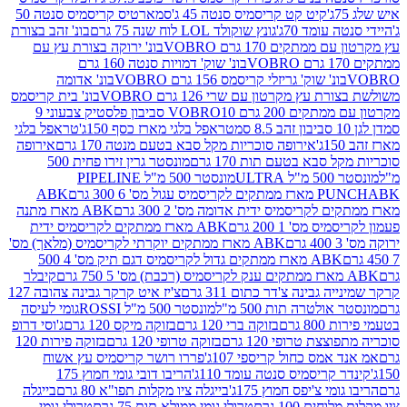
קיט קט קריסמיס סנטה 45 ג'
סמארטיס קריסמיס סנטה 50
עומד 70ג'
גונץ שוקולד LOL לוח שנה 75 גרם
בונ' זהב בצורת
תקים 170 גרם VOBRO
בונ' ירוקה בצורת עץ עם
בונ' שוק' דמויות סנטה 160 גרם
נ' שוק' גריזלי קריסמס 156 גרם VOBRO
בונ' אדומה
עץ מקרטון עם שרי 126 גרם VOBRO
בונ' בית קריסמס
 200 גרם VOBRO
10 סביבון פלסטיק צבעוני 9
טראפל בלגי מארז כסף 150ג'
טראפל בלגי
אירופה סוכריות מקל סבא בטעם מנטה 170 גרם
אירופה
סבא בטעם תות 170 גרם
מונסטר גרין זירו פחית 500
ULT
מונסטר 500 מ"ל PIPELINE
ABK
PU
לקריסמיס ידית אדומה מס' 2 300 גרם
ABK מארז מתנה
מס' 1 200 גרם
ABK מארז ממתקים לקריסמיס ידית
ABK מארז ממתקים יוקרתי לקריסמיס (מלאך) מס'
ABK מארז ממתקים גדול לקריסמיס דגם תיק מס' 4 500
קיבלר
גבינה צ'דר כתום 311 גרם
צ'יז איט קרקר גבינה צהובה 127
ולטרה תות 500 מ"ל
מונסטר 500 מ"ל ROSSI
גומי לעיסה
 גרם
בזוקה ברי 120 גרם
בזוקה מיקס 120 גרם
ג'וסי דרופ
ת טרופי 120 גרם
בזוקה טרופי 120 גרם
בזוקה פירות 120
מס כחול קריספי 107ג'
פררו רושר קריסמיס עץ אשוח
קריסמיס סנטה עומד 110ג'
הריבו דובי גומי חמוץ 175
י צ'יפס חמוץ 175ג'
בייגלה ציו מקלות תפו"א 80 גרם
בייגלה
ים 100 גרם
טרולי גומי ממולא תות 75 גרם
טרולי גומי