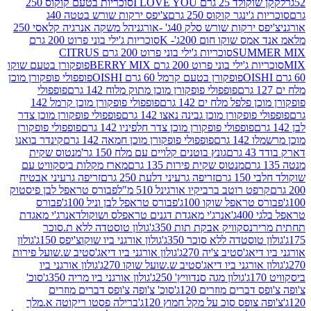
2 גרם I LOVE YOU
סוכריות בטעם קוקוס 250
ינגר קוקוס 250 גרם
צ'יפס ירקות שורש בטטה 40ג
רקות שורש סלק 40ג' -אורגני
הל משקה אנרגיה קלאסי 250
 שוקו חום 200ג'- K
סוכריות ג'ילי בוני פרוט 200 גרם
SUM
סוכריות ג'ילי בוני פרוט 200 גרם CITRUS
ילי בוני פרוט 200 גרם BERRY MIX
פופקורן בטעם שוקו
פופקורן בטעם קרמל 60 גרם OISHI
פופפולי פופקורן מוכן
פופפולי פופקורן מוכן מתוק מלוח 142 גרם
פופפולי
פלפל מלח ים 142 גרם
פופפולי פופקורן מוכן קרמל 142
ופקורן מוכן גבינה נאצו 142 גרם
פופפולי פופקורן מוכן צדר
פופפולי פופקורן מוכן צדר חלפיניו 142 גרם
פופפולי פופקורן
גרם
פופפולי פופקורן מוכן חמאה 142 גרם
קינדר בואנו
ם
גונץ בוטנים קלויים עם מלח 150 גר'
מנטוס שקית
מנטוס שקית פירות 135 גרם
מארז מקלות ביסקוויט עם
גרם
זריפה גרעיני דלעת 250 גרם
זריפה גרעיני אבטיח
ט רוטב ברביקיו אורגינל 510 מ"ל
פבורס טראפל לבן פיסטוק
טראפל שוקו 100ג'
פבורס טראפל לבן וניל 100ג'
פבורס
ג'
אנרג'י מאגדת דגנים טראפלס ושוקולד
אנרג'י מאגדת
ר
נסקוויק אבקת תות 350ג'
גולון טוסטדה ללא ת.סוכר
וסטדה ללא סוכר 350ג'
גולון אורגני ביו שוקוצ'יפס 150ג'
גולון
אג'סטיב צ'יה 270ג'
גולון אורגני ביו דיאג'סטיב ש.שועל פירות
אורגני ביו דיאג'סטיב ש.שועל שוקו 270ג'
גולון אורגני ביו
גולון מגה סנדוויץ' 250ג'
גולון אורגני ביו מריה 350ג'
סוכ'
ברים מוזרים 120ג'
סוכ' צ'ופה צ'ופס דברים מוזרים
צופס סוכ על מקל חמוץ 120ג'
ברילה פסטו ריקוטה א.מלך