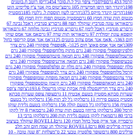
פילסברי ציפוי וניל ל.ת.סוכר 454ג'
ריסז רוטב ח.בוטנים
פי היפו חמישייה 105 גרם
צ'יטוס מק אנד צ'יז פליימינג הוט
ינדר מיקס 375ג'
הריבו לשון תוססת ל. ג'לטין 185ג'
מסטיק
ה חמוץ 60 גרם
מסטיק מנטוס תפוח ירוק חמוץ 60
גה סנדביץ שוקולד תפוז 88 גרם
ריצ סנדביץ דאבל גבינה 67
ץ דאבל לימון 67 גרם
ריצ סנדביץ גבינה מלוחה 67 גרם
אוראו
מולדת 97 גרם
אוראו תות שדה 97 גרם
אמ אנד אמס שוקו
אמ אנד אמס צהוב בוטנים 125ג'
אמ אנד אמס קריספי כחול
אמס פאוצ' חום 125ג'- K
פופפולי פופקורן 240 גרם צדר
פופקורן 240 גרם מתוק מלוח
פופפולי פופקורן 240 גרם
י פופקורן 240 גרם חמאה סינמה
פופפולי פופקורן 240 גרם
רן 240 גרם חמאה אורגני
פופפולי פופקורן 240 גרם
פופקורן 240 גרם מלח ים ופלפל
פופפולי פופקורן 240 גרם
פופפולי פופקורן 240 גרם צדר לבן
פופפולי פופקורן 240 גרם
פולי פופקורן 240 גרם חמאה מופחת שומן
פופפולי פופקורן
פופפולי פופקורן 240 גרם קינמון טוסט
פופפולי פופקורן
נסטלה 8יח אבקת שוקו מרשמלו 193.6ג'
צ'ופה צ'ופס
 מסטיק בטעם אבטיח 11 גרם
צופה צופס שערות סבתא
ירות 11 גרם
לקקן ג'ל לב תות 156 גרם
לקקן ג'ל בטעם
לקקן ג'ל בטעם קולה 156 גרם
לקקן בטעם גלידת שוקו
לקקן ברווזון בטעם תות שדה 240 גרם
מארז 8 יח' לקקן
מארז לקקן בטעם גלידת תות 200 גרם
לקקן ברבי 13
 אייק פטל כחול חמוץ 120 גרם
ROVELLI שוקולד בעיצוב
80 גרם
ROVELLI שוקולד חג שמח חום זהב חלב
שופר פלסטיק טבעי 22 ס"מ
צלחת "8 שנה טובה - 10