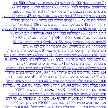
ק 100 ג'
קרם שוקולד לשמרים וקראנצ'ים 500 גרם
רסו למילוי מקרון 500 גרם
פניני קראנץ מיקס מיני 150
תק בטעם מלון מתקלף גדול 135ג'
טרנד ממתק בטעם
גדול 135ג'
פוקי מקלות דאבל שוקולד 47 גרם
שוק' בר פוקי
 33 גרם
פוקי מקלות לבן עוגיות 40 גרם
פוקי מקלות
רם
מילקה ביצה חלב עם כפית 136 גרם
שוקולד מילקה
 גרם
מילקה ביצה אוראו עם כפית 128 גרם
שוקולד מילקה
גרם
מילקה בבלי חלב 90ג'-K
מילקה ארנב לוטוס 95
ה אוראו 100ג' - K
שוקולד מילקה טבלה לבן 90 גר' -
ה סנסיישן קקאו 156ג' - K
מילקה מיני ביצים חלב 81
ים ביסקוויט 264 גרם
מילקה חום לבן 90 גרם
ולד מילקה מיני ביצים קריספי 81 גרם
מילקה מיני ביצים לבן
מילקה מיני ביצים ש.לבן 81 גרם
מילקה מיני ביצים ביסקוויט
 ביצה מילוי מיני ביצים 97 גרם
מילקה מיני ביצים אוראו 81
י ביצים דאיים 81 גרם
מילקה קרם אגוזים 85 גרם
קה ביצי שוקולד לבן 90 גרם
מילקה ביצה מילוי קרם רביעייה
דור מיני ביצים שוקולד מריר 100 גרם
קוטדור ביצים שוקולד
טבלת מילקה ביסקוויט קרם 100ג' - K
מילקה טבלה תות
נדר חלב במילוי קרם קקאו 46.8 גרם
בונ' היידי מאונטן פטל
סי אגוזים 100ג'
שוקולד מילקה טבלה ג'לי 250 גר'-K
מילקה
פאוס 260ג' - K
ליאון שוקולד לבן חמישייה 5*30ג'
וגיות שוקוצי'פס צימוק 135ג' - K
גומי בננה כ 30 גרם
בר
 חלב פיסטוק וקדאיף 145 גרם
קוביות אפיפית במילוי קרם
 כרמית 200 גרם
מרשמלו JOOMI מיני גולף לבן 400
400 גרם
מרשמלו JOOMI מיני גולף