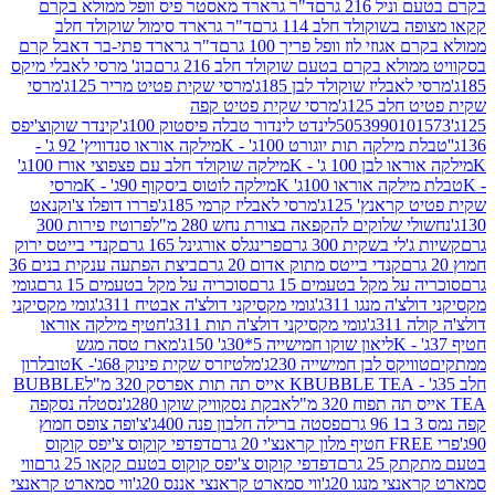
 216 גרם
ד"ר גרארד מאסטר פיס וופל ממולא בקרם
שוקולד חלב 114 גרם
ד"ר גרארד סימול שוקולד חלב
וזי לוז וופל פריך 100 גרם
ד"ר גרארד פתי-בר דאבל קרם
לא בקרם בטעם שוקולד חלב 216 גרם
בונ' מרסי לאבלי מיקס
בליז שוקולד לבן 185ג'
מרסי שקית פטיט מריר 125ג'
מרסי
ב 125ג'
מרסי שקית פטיט קפה
505399010
לינדט לינדור טבלה פיסטוק 100ג'
קינדר שוקוצ'יפס
ילקה תות יוגורט 100ג' - K
מילקה אוראו סנדוויץ' 92 ג' -
בן 100 ג' - K
מילקה שוקולד חלב עם פצפוצי אורז 100ג'
ה אוראו 100ג' K
מילקה לוטוס ביסקוף 90ג' - K
מרסי
אנץ' 125ג'
מרסי לאבליז קרמי 185ג'
פררו דופלו צ'וקנאט
 שלוקים להקפאה בצורת נחש 280 מ"ל
פרוטיז פירות 300
י בשקית 300 גרם
פרינגלס אורגינל 165 גרם
קנדי בייטס ירוק
קנדי בייטס מתוק אדום 20 גרם
ביצת הפתעה ענקית בנים 36
ל מקל בטעמים 15 גרם
סוכריה על מקל בטעמים 15 גרם
גומי
 מנגו 311ג'
גומי מקסיקני דולצ'ה אבטיח 311ג'
גומי מקסיקני
ג'
גומי מקסיקני דולצ'ה תות 311ג'
חטיף מילקה אוראו
ליאון שוקו חמישייה 5*30ג' 150ג'
מארז טסה מגש
יקס לבן חמישייה 230ג'
מלטיזרס שקית פינוק 68ג'- K
טובלרון
BUBBLE TEA אייס תה תות אפרסק 320 מ"ל
BUBBLE
אבקת נסקוויק שוקו 280ג'
נסטלה נסקפה
פסטה ברילה חלבון פנה 400ג'
צ'ופה צופס חמוץ
דפדפי קוקוס צ'יפס קוקוס
2 גרם
דפדפי קוקוס צ'יפס קוקוס בטעם קקאו 25 גרם
ווי
 מנגו 20ג'
ווי סמארט קראנצי אננס 20ג'
ווי סמארט קראנצי