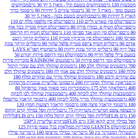
מבוקשים בטעם וניל - מארז 5 יח' 30 גרם
מבוקשים
5 יח' 30 גרם
גומי עיניים 5 יחידות 90 גרם
גומי כדור
מבוקשים בטעם בננה - מארז 5 יח' 30
ין טארט וליים 110 גרם
פרינגלס סין מלפפון מלח ים 110
חטיף פ. כמהין פירה 80 גרם
פרינגלס חטיף סטייק כבד אווז
לס סין הוט אנד ספייסי 110 גרם
פרינגלס חטיף רוז קריספי
פרינגלס סין ברביקיו סטייק 110 גרם
לייס קרקר רוטב
לייס חטיף צ'יפס סטייק פלפל שחור 90 גרם
לייס קרקר עוגת
לייס קרקר עוגת ירקות 90 גרם
חטיף תפו"א LAYS
פל חריף 90 גרם
סקיטלס גומי דרופס פירות יוגורט 50
ומי דרופס פירות 50 גרם
מנטוס RAINBOW סוכריות פירות
יס שוקולד חלב 180 גרם
טוניס שוקולד חלב עם שברי קרמל
טוניס שוקולד חלב עם אגוזי לוז 180 גרם
טוניס שוקולד חלב
 180 גרם
טוניס שוקולד מריר עם שקדים ומלח 180
וקולד וסוכריות 200 גרם
מוטי שלישיית עגבניות מרוסקות
ר חלב 175 גרם
סוכריות גומי סאוור פאץ' טרופיקל 80
וקולד חלב לובקה 400 גרם
מטבעות שוקולד לבן לובקה
ות שוקולד מריר 55% לובקה 400 גרם
גומי קראנץ' מרשמלו
י קראנץ' פיצה 100 גרם
גומי קראנץ' רצועות חמוץ 120
ס חמישיית משרוקית 75 גרם
גליליות וופל במילוי קרם קוקוס
גליליות וופל במילוי קרם קרמל מלוח 150 גרם FLIS
גליליות
קקאו 150 גרם FLIS
סניקרס שלישייה 3*50ג'
סקיטלס GIANTS סוכריות ממולאות בג'ל טעמי פירות 125
ורגר ביג 50 גרם
ריטר במילוי מרציפן 100 גרם
ריטר פרלין
ר חלב עם שברי אגוזים 100 גרם
ריטר מוס קקאו 100