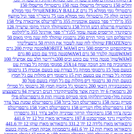
טרולי מרשמלו בננה 150 גרם
טרולי מרשמלו 150
לא 75 גרם ENERGY BALLZ
טרולי גומי ממולא
גרם
טרולי גומי ממולא מנגו 75 גרם
ד"ר פפר וניל מוקצף
 פפר בטעם אוכמניות 355 מ"ל
פרינגלס אדובאדה צילי 158
נגלס דבש חרדל 158 גרם
שוקולד קינדר מקסי שישייה 126
ריסמיס סנטה עומד 55ג'
ד"ר פפר אורגינל 355 מ"ל
קלוגס
 בוקר תירס 250 גרם
גונץ שוקולד לוח שנה מיקי מאוס 50
 את הקרח 50 גרם
צילינדר
50 גרם MORITZ WAWI
סנטה שקית 200 גרם
לנדר 50 גרם WAWI
סנטה בודד עם כובע 80 גרם
 סנטה בודד עם כובע וכיס 200גר'
ריטר חלב עם אמיצ'לי 100
 זהב חנוכה שמח 25X14 סמ
גוסי ממתק ג'ל בצורת עט
ם
גוסי ממתק ג'ל בצורת עט בטעם אבטיח 15 גרם
גוסי
ורת עט בטעם תות 15 גרם
גומי דיפ מקלות עם ג'ל חמוץ
ם
גומי דיפ מקלות עם ג'ל חמוץ בטעם פטל 30
דובאי 200 גרם
גוסי ג'ל בקבוק חמוץ 20 גרם
גוסי ג'ל סמיילי
וצר פלסטיק
קינדר דגנים רביעייה 94 גרם
צעצוע
סוכריות
לקקן סיסי סטיקס פינגווין תות 9 גרם
פרינגלס פילי
רם
פרינגלס הכל בייגל 158 גרם
פרינגלס שמנת בצל צדר
נגלס מלח וינגרייט 158 גרם
פרינגלס ראנץ' 158 גרם
פרינגלס
קיבלר קרקר שמינייה קלאב צ'דר 311 גרם
פררו
אסורטמנט 197.8 גרם
אוראו מארז וניל 12 יח' 441.6
ידה 12 יח' 331.2 גרם
אוראו מארז שוקו 12 יח' 441.6
ת 12 יח' 441.6 גרם
ממתק אבקה חמוץ- מתוק בטעם