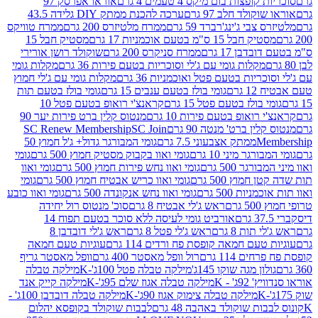
פצות בום מיקס 4 טעמים 4 גרם
אוראו אפרסק 97
ולד חלב 97 גרם
ערכה להכנת ממתק DIY גלידה 43.5
בי ג'ינג'רברד 59 גרם
ממרח מלטיזרס 200 גרם
ממרח טוויקס
בל 15 ס"מ בטעם אוכמניות 17 גרם
מסטיק חבל 15
בן 17 גרם
ממרח סניקרס 200 גרם
שוקולד רושן אורירי
מקלות גומי עם ג'לי וסוכריות בטעם פירות 36 גרם
מקלות גומי
ריות בטעם פטל ואוכמניות 36 גרם
מקלות גומי עם ג'לי חמוץ
רם
גומי בולז בטעם ענבים 15 גרם
גומי בולז בטעם תות
בולז בטעם פטל 15 גרם
קראנצ'י רואופ בטעם פטל 10
רואופ בטעם פירות 10 גרם
מנטוס קלין ברט פירות יער 90
ין ברט' מנטה 90 גרם
SC Join
SC Renew Membership
M
ממתק אצבעוני 7.5 גרם
גומי המבורגר גדול+ ג'ל חמוץ 50
גר מיני 10 גרם
גומי ואוו בקבוק מסטיק חמוץ 500 גרם
גומי
גר 500 גרם
גומי ואוו נחש פירות חמוץ 500 גרם
גומי ואוו
מוץ 500 גרם
גומי ואוו כריש אבטיח חמוץ 500 גרם
גומי
ות 500 גרם
גומי ואוו נחש אנקונדה 500 גרם
גומי ואוו כובע
רם
ראש ג'לי אבטיח 8 גרם
סוכ' מנטוס רול יחידה
אורביט גומי לעיסה ללא סוכר בטעם תפוח 14
תות 8 גרם
ראש ג'לי פטל 8 גרם
ראש ג'לי דובדבן 8
עם חמאה קופסת פח ורדים 114 גרם
עוגיות טעם חמאה
 114 גרם
רול וופל מאסטר 400 גרם
וופל מאסטר גריף
ון מגה שוקו 145ג'
מילקה טבלה פטל 100ג'-K
מילקה טבלה
ג' - K
מילקה טבלה אגוז שלם 95ג'-K
מילקה קייק אנד
מילקה טבלה צימוק אגוז 90ג'-K
מילקה טבלה דובדבן 100ג' -
ת שוקולד באהבה 48 גרם
לבבות שוקולד בקופסא יהלום