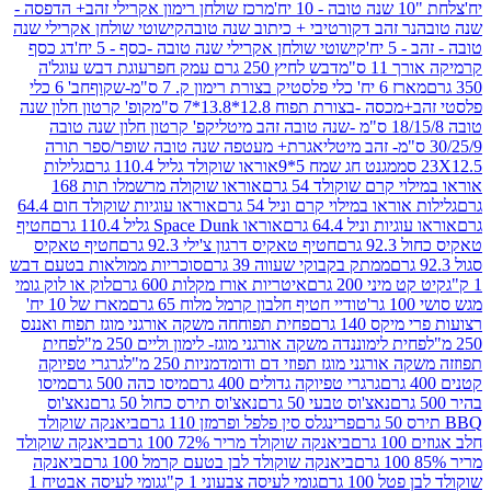
מרכז שולחן רימון אקרילי זהב+ הדפסה -
ר זהב דקורטיבי + כיתוב שנה טובה
קישוטי שולחן אקרילי שנה
יח'
קישוטי שולחן אקרילי שנה טובה -כסף - 5 יח'
דג כסף
 ס"מ
דבש לחיץ 250 גרם עמק חפר
עוגת דבש עוגל'ה
טיק בצורת רימון ק. 7 ס"מ-שקוף
חב' 6 כלי
 -בצורת תפוח 12.8*13.8*7 ס"מ
קופ' קרטון חלון שנה
קפ' קרטון חלון שנה טובה
אגרת+ מעטפה שנה טובה שופר/ספר תורה
מגנט חג שמח 5*9
אוראו שוקולד גליל 110.4 גרם
גלילות
קרם שוקולד 54 גרם
אוראו שוקולה מרשמלו תות 168
ראו במילוי קרם וניל 54 גרם
אוראו עוגיות שוקולד חום 64.4
ת וניל 64.4 גרם
אוראו Space Dunk גליל 110.4 גרם
חטיף
גרם
חטיף טאקיס דרגון צ'ילי 92.3 גרם
חטיף טאקיס
ממתק בקבוקי שעווה 39 גרם
סוכריות ממולאות בטעם דבש
יני 200 גרם
איטריות אורז מקלות 600 גרם
לוק או לוק גומי
טודיי חטיף חלבון קרמל מלוח 65 גרם
מארז של 10 יח'
ס 140 גרם
פחית תפוחחה משקה אורגני מוגז תפוח ואננס
ת לימוננדה משקה אורגני מוגז- לימון וליים 250 מ"ל
פחית
אורגני מוגז תפוזי דם ודומדמניות 250 מ"ל
גרגרי טפיוקה
גרגרי טפיוקה גדולים 400 גרם
מיסו כהה 500 גרם
מיסו
נאצ'וס טבעי 50 גרם
נאצ'וס תירס כחול 50 גרם
נאצ'וס
פרינגלס סין פלפל ופרמזן 110 גרם
ביאנקה שוקולד
ם
ביאנקה שוקולד מריר 72% 100 גרם
ביאנקה שוקולד
ביאנקה שוקולד לבן בטעם קרמל 100 גרם
ביאנקה
100 גרם
גומי לעיסה צבעוני 1 ק"ג
גומי לעיסה אבטיח 1