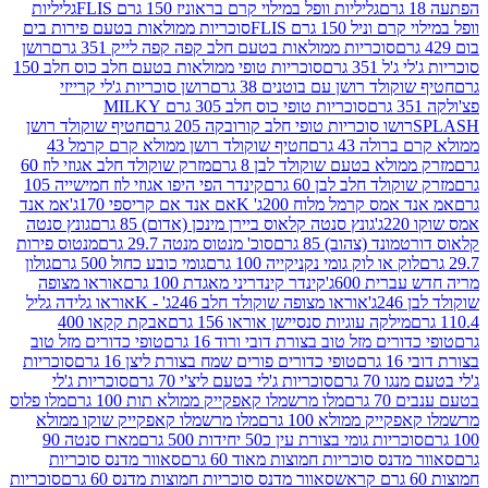
גליליות וופל במילוי קרם בראוניז 150 גרם FLIS
גליליות
יל 150 גרם FLIS
סוכריות ממולאות בטעם פירות בים
סוכריות ממולאות בטעם חלב קפה קפה לייק 351 גרם
רושן
351 גרם
סוכריות טופי ממולאות בטעם חלב כוס חלב 150
ולד רושן עם בוטנים 38 גרם
רושן סוכריות ג'לי קרייזי
סוכריות טופי כוס חלב 305 גרם MILKY
ושו סוכריות טופי חלב קורובקה 205 גרם
חטיף שוקולד רושן
לה 43 גרם
חטיף שוקולד רושן ממולא קרם קרמל 43
ולא בטעם שוקולד לבן 8 גרם
מזרק שוקולד חלב אגוזי לוז 60
לד חלב לבן 60 גרם
קינדר הפי היפו אגוזי לוז חמישייה 105
מס קרמל מלוח 200ג' K
אם אנד אם קריספי 170ג'
אמ אנד
גונץ סנטה קלאוס ביירן מינכן (אדום) 85 גרם
גונץ סנטה
ד (צהוב) 85 גרם
סוכ' מנטוס מנטה 29.7 גרם
מנטוס פירות
ק או לוק גומי נקניקייה 100 גרם
גומי כובע כחול 500 גרם
גולון
ית 600ג'
קינדר קינדריני מאגדת 100 גרם
אוראו מצופה
'
אוראו מצופה שוקולד חלב 246ג' - K
אוראו גלידה גליל
ילקה עוגיות סנסיישן אוראו 156 גרם
אבקת קקאו 400
רים מזל טוב בצורת דובי ורוד 16 גרם
טופי כדורים מזל טוב
ם
טופי כדורים פורים שמח בצורת ליצן 16 גרם
סוכריות
70 גרם
סוכריות ג'לי בטעם ליצ'י 70 גרם
סוכריות ג'לי
גרם
מלו מרשמלו קאפקייק ממולא תות 100 גרם
מלו פלוס
יק ממולא 100 גרם
מלו מרשמלו קאפקייק שוקו ממולא
יות גומי בצורת עין כ50 יחידות 500 גרם
מארז סנטה 90
נס סוכריות חמוצות מאוד 60 גרם
סאוור מדנס סוכריות
סאוור מדנס סוכריות חמוצות מדנס 60 גרם
סוכריות