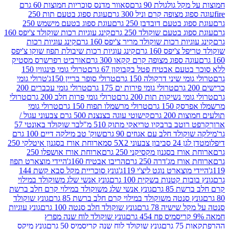
 גולגולת 90 גרם
סאוור מדנס סוכריות חמוצות 60 גרם
 מצופה קרם וניל 300 גרם
עוגת ספוג בטעם תות 250
 בטעם דובדבן 250 גרם
עוגת ספוג בטעם מישמש 250
ג בטעם שוקולד 250 גרם
קינג עוגיות רכות שוקולד צ'יפס 160
יות רכות שוקולד מריר צ'יפס 160 גרם
קינג עוגיות רכות
'יפס 160 גרם
קינג עוגיות רכות שיבולת תפוז שוקו צ'יפס
ה ספוג מצופה קרם קקאו 300 גרם
אורביט רפרשרס מסטיק
עם אבטיח פטל בקבוקון 67 גרם
טרולי גומי פינגווין 150
י שיני דרקולה 150 גרם
טרולי סופר בריין 150ג'
טרולי גומי
טרולי גומי פירות ים 175 גרם
טרולי גומי עכברים 200
י נשיקות תות 200 גרם
טרולי גומי פרות חלב 200 גרם
טרולי
150 גרם
טרולי מרשמלו תפוח 150 גרם
טרולי גומי
200 גרם
קישוטי עוגה בצנצנת 500 גרם צבעוני עגול /
טב ברבקיו טריאקי מתוק 510 מ"ל
בר שוקולד באונטי 57
ולד חלב עם אגוזים 90 גרם
שוק' טב מילקה דיים 100 גרם
יבון צבעוני 5X2 סמ
ארוחת אורז בסגנון איטלקי 250
ז בסגנון מקסיקני 250 גרם
ארוחת אורז אושפלו 250
ז מג'דרה 250 גרם
הריבו אבטיח 160ג'
היידי מוצארט תפוז
וצארט נוגט ליצ'י 119ג'
גונץ סוכריית מקל סבא קשת 144
ת קטנות בשקית 100 גרם
גונץ אנשי שלג משוקולד במילוי
85 גרם
גונץ אנשי שלג משוקולד במילוי קרם חלב ברשת
 סנטה משוקולד במילוי קרם חלב ברשת 85 גרם
גונץ שוקולד
שישיה 78 גרם
גונץ שוקולד חלב סנטה 100 גרם
גונץ עוגיות
גונץ שוקולד לוח שנה מפרץ
גרם
גונץ שוקולד לוח שנה קריסמיס 50 גרם
גונץ מיקס