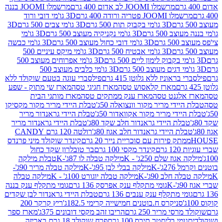
מרשמלו JOOMI לב אדום 400 גרם
מרשמלו JOOMI בננה
JOOM פטריה ורודה 400 גרם
3D גו'מי דובי ורוד
3D גו'מי בקבוק תות 500 גרם
3D גו'מי צבים 500 גרם
3D
 500 גרם
3D גו'מי נקניקיה מעוצב 500 גרם
3D גו'מי
גרם
3D גו'מי דובי כחול מעוצב 500 גרם
3D גו'מי כבשה
3D גו'מי אבטיח 500 גרם
3D גו'מי מיקס עיניים 500
3D גו'מי אפרוחים מעוצב 500
3D גו'מי כלבים מעוצב 500
ראוניז ללא גלוטן 415 גרם
פילסברי עוגה בטעם שוקולד ללא
מארז קלאסוש טסה
מארז חגיגי טסה
מארז שי מתוק - שפע
אלגנט טסה
מארז ענק ממתקים טסה
מארז מותגי הבית
ידי מריר מקור וונצואלה 50ג'
טבלת היידי מריר מקור מקסיקו
ידי מריר מקור אקוואדור 50ג'
טבלת היידי גראנדור מריר
לת היידי גראנדור חלב שקד 80ג'
טבלת היידי גראנדור מריר
ת היידי גראנדור חלב אגוז 80ג'
רולטה 120 גרם CANDY
תק פירות עם סוכריית נייר 20 גרם
קינדר שוקולד מיני פרנדס
רם
קינדר מקסי 100 גרם
בר טובלרון שקד כחול
וז שלם 250ג' - K
מילקה טבלה לו 87ג'-K
טבלת מילקה
2ג'-K
מילקה בבלי לבן 95ג'-K
מילקה טבלה מריר 90ג'-
חלב 90ג'-K
מילקה טבלה יוגורט 100ג' - K
מילקה טבלה
גומי מתקלף ענק אפרסק 136 גרם
גומי מתקלף ענק בננה
י מתקלף ענק ענבים 136 גרם
טבלת היידי גראנדור לבן שקדים
סניקרס ח.בוטנים חמישייה קרימי 182.5ג'
ריץ קרקר 200
סי מריר 250 גרם
הריבו זהב מקסי דובונים 375ג'
מארז ספר
ומי בליסטר תירס 100 גרם
פרח שוקולד 18 גרם באריזה