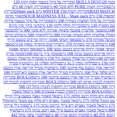
SKILLS DUO סוכריות על מקל בטעמי תפוח ותות 120
P ללא סוכר 60 גרם
סוכריות קשות 60 גרם
BAD
סוכריות קשות WINTER 150 גרם Share pack
סוכריות
סאוור מדנס
קל חמוצות בשקית 100 גרם
סוכריות על מקל בטעמי פירות
סוכריות קולה ולימון 120 גרם
דגני בוקר סיני מיניס
 אולטרה פאנטזי משקה אנרגיה ללא סוכר 500 מ"ל
מונסטר
ה ויולט משקה אנרגיה 500 מ"ל
קוואקר 500 גרם
חלב מרוכז
3 גרם
סנאפי חטיפי אפונה ירוקה פריכים בטעם חריף
 מרוכז וממותק 370 גרם
דוריטוס מקסיקן טאקו 110ג'
סנאפי
ירוקה פריכים בטעם טבעי 108 גרם
סנאפי חטיפי אפונה
בטעם גבינה 108 גרם
ממבה ביץ' בייטס 160ג'
ממבה מג'יק
ממרח מרשמלו בטעם וניל 150 גרם
ממרח מרשמלו בטעם
מילקה נוסיני 31.5 גרם
מילקה וופליני 31 גרם
חטיף סטייל
בטעם עוף פיקנטי 100 גרם
חטיף סטייל קוריאה אורז בטעם
100 גרם
חטיף סטייל קוריאה אורז בטעם קארבונרה 100
יל קוריאה אורז בטעם פיקנטי 100 גרם
BOULOS סוכריות
אדום לבן 500 גרם
BOULOS סוכריות דחוסות לבבות לבן
BOULOS סוכריות דחוסות לבבות כחול לבן 500
 צבעונים 500 גרם
אל סאבור
וח רוטב סלסה 175 גרם
אל סאבור נאצ'ו בטעם צ'ילי חריף
175 גרם
אל סאבור נאצ'וס דיפ מלוח עם מטבל גוואקמולי
סאבור נאצ'וס דיפ צ'ילי ברוטב גבינה 175 גרם
סוכ' ג'לי פירות
סאבור נאצ'וס בטעם צ'ילי עם רוטב גבינה 175 גרם
חטיף
חטיף דובאי מריר 40 גרם
פילסברי ציפוי כחול 442