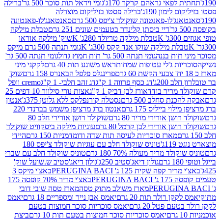
לפאי גראהם קרקר 170ג'
גומי וידאל תות סוכר 500 גר'
ברילה
לימון 190ג'
ברילה פסטו בזיליקום מוצרלה
ג'לו-פאנטונה שוקולד צ'יפס 500 גרם
סאנטאנג'לו-פאנטונה
דיי ביסתן קלינדר בטעמים שונים 251 גרם
טבלת מילקה
K
טבלת מילקה טריולד 280ג' K
שוק' מילקה אוראו
לת מילקה שוקו אנד קקס 300ג' K
גומי תנתה 500 גרם מיקס
 תות בננה
גומי תנתה 500 גר' תות חמוץ גדול
גומי תנתה 500 גר'
יות ג'לי עטופות שמחות
ראש משוגע תות 40 גרם
לקקני מיני
פרינגלס פלפל הבאנרס 158 גרם
שוק'
 200ג'
דג כסף פרווה 1 ק"ג
דג זהב חלבי- 1 ק"ג
cremo וופל
 מריר בודד
אורז לבן דביק 1 ק"ג
אצות נורי סילוור 10 דפים 25
נת סחלב 500 גרם
נסטלה קורנפלקס ללא גלוטן 375ג'
אנטון
וי בייליס 175 גרם
אנטון ברג מרציפן משמש בברנדי 220
שן אורירי מריר 80 גרם
שוקולד רושן אורירי חלב 80
ושן אורירי לבן קרמל 80 גרם
עוגיות מילקה ביסקוויט שוקולד
מארז סוכריות לעיסה תות שדה ודומדמניות 150 גרם
היידי
1ג'
טוניס שוקולד חלב עם עוגיות שוקולד צ'יפס 180
לד מריר מעולה 70% 180 גרם
טוניס שוקולד חלב עם שברי
גולון דיאג'סטיב 250ג'
גולון דיאג'סטיב ש.שועל שוק'
 קפה שקית 125 ג' PERUGINA BACI
באצ'י מיקס 3
PERUGINA
באצ'י מריר 70% קופסה 175
מארז משולב מתוק טסה
מארז טסה שובי דובי
קן רולר תות 20 גרם
יאמס אבן נייר ומספריים 18 גרם
יאמס
עם פטל 20 גרם
יאמס סוכריות סוכר חמוצות בטעם
יאמס סוכריות סוכר חמוצות בטעם תות 10 גרם
ביצת