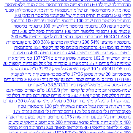
ד 60 גרם באריזה מהודרת
מארז טסה מנות קלאסי
מארז
מתמיד
מארז ים של מותגים
מארז סירת מתוקטסה
סילאן טבעי
מארז התיק המתוק של טסה
גומי בליסטר דובדבן 100
טר תות שדה 100 גרם
גומי בליסטר עכביש 100 גרם
גומי
 גרם
גומי בליסטר מילקשייק 100 גרם
גומי בליסטר
גומי בליסטר דובי 100 גרם
ממרח סיפקולוס 300 גרם
CHO
בונ' היידי בוקה דובאי 120ג'
למקה מרציפן 62% 200
54% 200 גרם
למקה מרציפן 38% 200 גרם
קונפיטורת
3 גרם
חמאת בוטנים סקיפי קלאסי 454 גרם
חמאת
עם שברי בוטנים 454 גרם
ממרח נוטלה 400 גרם
קינדר
10 גרם
מפת שולחן פורים כ 274*137 סמ ניילון
מארז
רים * 25 גרם
מארז 4 סוכריות על מקל וסוכריות קופצות 20
חב' 10 שקית נשיאה פלסטיק 22*32 ס"מ -מסכה-זהב
כה-זהב
שקית נייר לבקבוק
שקית נייר 30/23/10 ס"מ-פורים
-זהב מיטאלי
שקית נייר 38.5/31/11 ס"מ-פורים
זהב מיטאלי
קופ' קרטון חלון 18/15/8 ס"מ -פורים שמח-דגם
קית קרטון 24.5/19/8 ס"מ-פורים שמח-דגם בועות דקל
גומי
קליק מיני כדורים 30 גרם
קליק מיני קורנפלקס 30 גרם
הום
ייגלה עגול מצופה בשוקולד לבן 120 גרם
מארז טסה
'לי בטעם פטל 175 גרם
סוכריות ג'לי בטעם ענבים 175
ג'לי בטעם תות שדה 175 גרם
רוטב תיבול בטעם סריראצ'ה
ריות נודלס פתאי עבה/דק 200 גרם
רוטב טריאקי שומשום
ב טריאקי 300 מ"ל
רוטב סאטה 240 גרם
רוטב חמוץ מתוק
ב צ'ילי מתוק 300 מ"ל
HEART שוקולד לבבות צבע אדום