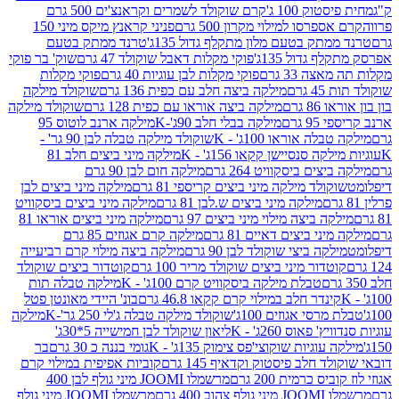
ק 100 ג'
קרם שוקולד לשמרים וקראנצ'ים 500 גרם
רסו למילוי מקרון 500 גרם
פניני קראנץ מיקס מיני 150
תק בטעם מלון מתקלף גדול 135ג'
טרנד ממתק בטעם
גדול 135ג'
פוקי מקלות דאבל שוקולד 47 גרם
שוק' בר פוקי
 33 גרם
פוקי מקלות לבן עוגיות 40 גרם
פוקי מקלות
רם
מילקה ביצה חלב עם כפית 136 גרם
שוקולד מילקה
 גרם
מילקה ביצה אוראו עם כפית 128 גרם
שוקולד מילקה
גרם
מילקה בבלי חלב 90ג'-K
מילקה ארנב לוטוס 95
ה אוראו 100ג' - K
שוקולד מילקה טבלה לבן 90 גר' -
ה סנסיישן קקאו 156ג' - K
מילקה מיני ביצים חלב 81
ים ביסקוויט 264 גרם
מילקה חום לבן 90 גרם
ולד מילקה מיני ביצים קריספי 81 גרם
מילקה מיני ביצים לבן
מילקה מיני ביצים ש.לבן 81 גרם
מילקה מיני ביצים ביסקוויט
 ביצה מילוי מיני ביצים 97 גרם
מילקה מיני ביצים אוראו 81
י ביצים דאיים 81 גרם
מילקה קרם אגוזים 85 גרם
קה ביצי שוקולד לבן 90 גרם
מילקה ביצה מילוי קרם רביעייה
דור מיני ביצים שוקולד מריר 100 גרם
קוטדור ביצים שוקולד
טבלת מילקה ביסקוויט קרם 100ג' - K
מילקה טבלה תות
נדר חלב במילוי קרם קקאו 46.8 גרם
בונ' היידי מאונטן פטל
סי אגוזים 100ג'
שוקולד מילקה טבלה ג'לי 250 גר'-K
מילקה
פאוס 260ג' - K
ליאון שוקולד לבן חמישייה 5*30ג'
וגיות שוקוצי'פס צימוק 135ג' - K
גומי בננה כ 30 גרם
בר
 חלב פיסטוק וקדאיף 145 גרם
קוביות אפיפית במילוי קרם
 כרמית 200 גרם
מרשמלו JOOMI מיני גולף לבן 400
400 גרם
מרשמלו JOOMI מיני גולף