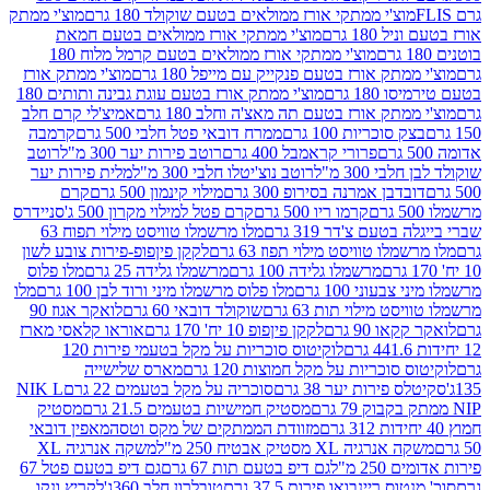
וצ'י ממתקי אורז ממולאים בטעם שוקולד 180 גרם
מוצ'י ממתק
180 גרם
מוצ'י ממתקי אורז ממולאים בטעם חמאת
מוצ'י ממתקי אורז ממולאים בטעם קרמל מלוח 180
תק אורז בטעם פנקייק עם מייפל 180 גרם
מוצ'י ממתק אורז
18 גרם
מוצ'י ממתק אורז בטעם עוגת גבינה ותותים 180
תק אורז בטעם תה מאצ'ה וחלב 180 גרם
אמיצ'לי קרם חלב
סוכריות 100 גרם
ממרח דובאי פטל חלבי 500 גרם
קרמבה
פרורי קראמבל 400 גרם
רוטב פירות יער 300 מ"ל
רוטב
 300 מ"ל
רוטב נוצ'יטלו חלבי 300 מ"ל
מלית פירות יער
דבן אמרנה בסירופ 300 גרם
מילוי קינמון 500 גרם
קרם
קרמו ריו 500 גרם
קרם פטל למילוי מקרון 500 ג'
סניידרס
טעם צ'דר 319 גרם
מלו מרשמלו טוויסט מילוי תפוח 63
לו טוויסט מילוי תפוז 63 גרם
לקקן פיןפופ-פירות צובע לשון
מרשמלו גלידה 100 גרם
מרשמלו גלידה 25 גרם
מלו פלוס
עוני 100 גרם
מלו פלוס מרשמלו מיני ורוד לבן 100 גרם
מלו
 מילוי תות 63 גרם
שוקולד דובאי 60 גרם
לואקר אגוז 90
ו 90 גרם
לקקן פיןפופ 10 יח' 170 גרם
אוראו קלאסי מארז
לוקיטוס סוכריות על מקל בטעמי פירות 120
סוכריות על מקל חמוצות 120 גרם
מארס שלישייה
פירות יער 38 גרם
סוכריה על מקל בטעמים 22 גרם
NIK L
מסטיק חמישיות בטעמים 21.5 גרם
מסטיק
מזוודת הממתקים של מקס וטסה
מאפין דובאי
יה XL מסטיק אבטיח 250 מ"ל
משקה אנרגיה XL
2 מ"ל
גם דיפ בטעם תות 67 גרם
גם דיפ בטעם פטל 67
ס ריינבואו פירות 37.5 גרם
טובלרון חלב 360ג'
לקריץ ונקו