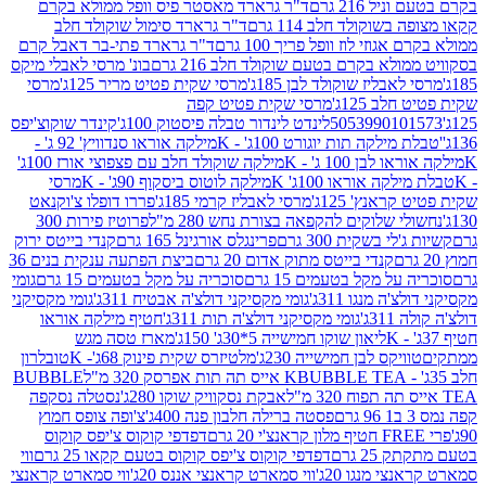
 216 גרם
ד"ר גרארד מאסטר פיס וופל ממולא בקרם
שוקולד חלב 114 גרם
ד"ר גרארד סימול שוקולד חלב
וזי לוז וופל פריך 100 גרם
ד"ר גרארד פתי-בר דאבל קרם
לא בקרם בטעם שוקולד חלב 216 גרם
בונ' מרסי לאבלי מיקס
בליז שוקולד לבן 185ג'
מרסי שקית פטיט מריר 125ג'
מרסי
ב 125ג'
מרסי שקית פטיט קפה
505399010
לינדט לינדור טבלה פיסטוק 100ג'
קינדר שוקוצ'יפס
ילקה תות יוגורט 100ג' - K
מילקה אוראו סנדוויץ' 92 ג' -
בן 100 ג' - K
מילקה שוקולד חלב עם פצפוצי אורז 100ג'
ה אוראו 100ג' K
מילקה לוטוס ביסקוף 90ג' - K
מרסי
אנץ' 125ג'
מרסי לאבליז קרמי 185ג'
פררו דופלו צ'וקנאט
 שלוקים להקפאה בצורת נחש 280 מ"ל
פרוטיז פירות 300
י בשקית 300 גרם
פרינגלס אורגינל 165 גרם
קנדי בייטס ירוק
קנדי בייטס מתוק אדום 20 גרם
ביצת הפתעה ענקית בנים 36
ל מקל בטעמים 15 גרם
סוכריה על מקל בטעמים 15 גרם
גומי
 מנגו 311ג'
גומי מקסיקני דולצ'ה אבטיח 311ג'
גומי מקסיקני
ג'
גומי מקסיקני דולצ'ה תות 311ג'
חטיף מילקה אוראו
ליאון שוקו חמישייה 5*30ג' 150ג'
מארז טסה מגש
יקס לבן חמישייה 230ג'
מלטיזרס שקית פינוק 68ג'- K
טובלרון
BUBBLE TEA אייס תה תות אפרסק 320 מ"ל
BUBBLE
אבקת נסקוויק שוקו 280ג'
נסטלה נסקפה
פסטה ברילה חלבון פנה 400ג'
צ'ופה צופס חמוץ
דפדפי קוקוס צ'יפס קוקוס
2 גרם
דפדפי קוקוס צ'יפס קוקוס בטעם קקאו 25 גרם
ווי
 מנגו 20ג'
ווי סמארט קראנצי אננס 20ג'
ווי סמארט קראנצי