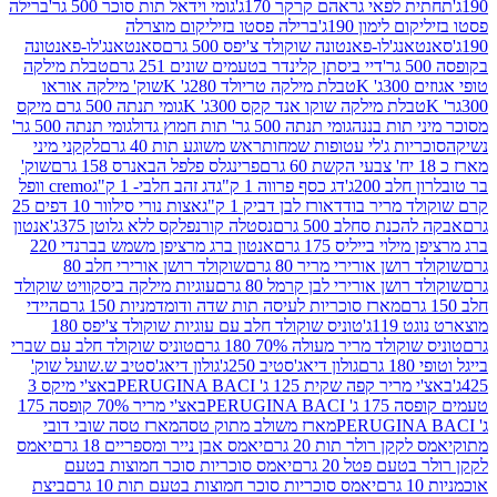
לפאי גראהם קרקר 170ג'
גומי וידאל תות סוכר 500 גר'
ברילה
לימון 190ג'
ברילה פסטו בזיליקום מוצרלה
ג'לו-פאנטונה שוקולד צ'יפס 500 גרם
סאנטאנג'לו-פאנטונה
דיי ביסתן קלינדר בטעמים שונים 251 גרם
טבלת מילקה
K
טבלת מילקה טריולד 280ג' K
שוק' מילקה אוראו
לת מילקה שוקו אנד קקס 300ג' K
גומי תנתה 500 גרם מיקס
 תות בננה
גומי תנתה 500 גר' תות חמוץ גדול
גומי תנתה 500 גר'
יות ג'לי עטופות שמחות
ראש משוגע תות 40 גרם
לקקני מיני
פרינגלס פלפל הבאנרס 158 גרם
שוק'
 200ג'
דג כסף פרווה 1 ק"ג
דג זהב חלבי- 1 ק"ג
cremo וופל
 מריר בודד
אורז לבן דביק 1 ק"ג
אצות נורי סילוור 10 דפים 25
נת סחלב 500 גרם
נסטלה קורנפלקס ללא גלוטן 375ג'
אנטון
וי בייליס 175 גרם
אנטון ברג מרציפן משמש בברנדי 220
שן אורירי מריר 80 גרם
שוקולד רושן אורירי חלב 80
ושן אורירי לבן קרמל 80 גרם
עוגיות מילקה ביסקוויט שוקולד
מארז סוכריות לעיסה תות שדה ודומדמניות 150 גרם
היידי
1ג'
טוניס שוקולד חלב עם עוגיות שוקולד צ'יפס 180
לד מריר מעולה 70% 180 גרם
טוניס שוקולד חלב עם שברי
גולון דיאג'סטיב 250ג'
גולון דיאג'סטיב ש.שועל שוק'
 קפה שקית 125 ג' PERUGINA BACI
באצ'י מיקס 3
PERUGINA
באצ'י מריר 70% קופסה 175
מארז משולב מתוק טסה
מארז טסה שובי דובי
קן רולר תות 20 גרם
יאמס אבן נייר ומספריים 18 גרם
יאמס
עם פטל 20 גרם
יאמס סוכריות סוכר חמוצות בטעם
יאמס סוכריות סוכר חמוצות בטעם תות 10 גרם
ביצת