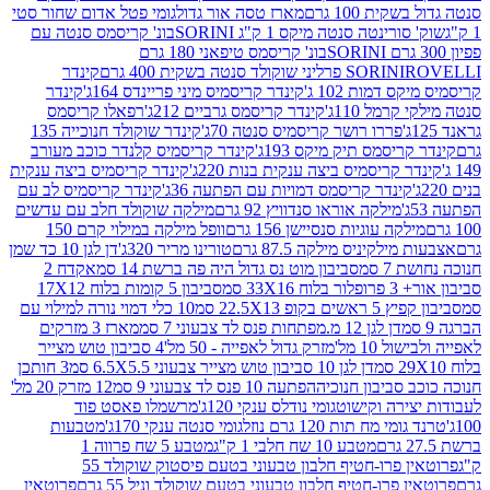
ת 100 גרם
מארז טסה אור גדול
גומי פטל אדום שחור סטי
רינטה סנטה מיקס 1 ק"ג SORINI
בונ' קריסמס סנטה עם
בונ' קריסמס טיפאני 180 גרם
גרם
SORINI
קינדר
דמות 102 ג'
קינדר קריסמיס מיני פריינדס 164ג'
קינדר
מל 110ג'
קינדר קריסמס גרביים 212ג'
רפאלו קריסמס
פררו רושר קריסמיס סנטה 70ג'
קינדר שוקולד חנוכייה 135
יסמס תיק מיקס 193ג'
קינדר קריסמיס קלנדר כוכב מעורב
 קריסמיס ביצה ענקית בנות 220ג'
קינדר קריסמיס ביצה ענקית
ינדר קריסמס דמויות עם הפתעה 36ג'
קינדר קריסמיס לב עם
מילקה אוראו סנדוויץ 92 גרם
מילקה שוקולד חלב עם עדשים
קה עוגיות סנסיישן 156 גרם
וופל מילקה במילוי קרם 150
לקיניס מילקה 87.5 גרם
טורינו מריר 320ג'
דן לגן 10 כד שמן
 סמ
סביבון מוט נס גדול היה פה ברשת 14 סמ
אקדח 2
33 סמ
סביבון 5 קומות בלוח 17X12
ופ 22.5X13 סמ
10 כלי דמוי נורה למילוי עם
דן לגן 12 מ.מפתחות פנס לד צבעוני 7 סמ
מארז 3 מזרקים
10 מל'
מזרק גדול לאפייה - 50 מל'
4 סביבון טוש מצייר
דן לגן 10 סביבון טוש מצייר צבעוני 6.5X5.5 סמ
3 חותכן
סביבון חנוכיה
הפתעה 10 פנס לד צבעוני 9 סמ
12 מזרק 20 מל'
ירה וקישוט
גומי נודלס ענקי 120ג'
מרשמלו פאסט פוד
 מח תות 120 גרם נוזל
גומי סנטה ענקי 170ג'
מטבעות
מטבע 10 שח חלבי 1 ק"ג
מטבע 5 שח פרווה 1
פרוטאין פרו-חטיף חלבון טבעוני בטעם פיסטוק שוקולד 55
פרו-חטיף חלבון טבעוני בטעם שוקולד וניל 55 גרם
פרוטאין