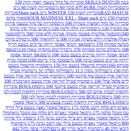
SKILLS DUO סוכריות על מקל בטעמי תפוח ותות 120
P ללא סוכר 60 גרם
סוכריות קשות 60 גרם
BAD
סוכריות קשות WINTER 150 גרם Share pack
סוכריות
סאוור מדנס
קל חמוצות בשקית 100 גרם
סוכריות על מקל בטעמי פירות
סוכריות קולה ולימון 120 גרם
דגני בוקר סיני מיניס
 אולטרה פאנטזי משקה אנרגיה ללא סוכר 500 מ"ל
מונסטר
ה ויולט משקה אנרגיה 500 מ"ל
קוואקר 500 גרם
חלב מרוכז
3 גרם
סנאפי חטיפי אפונה ירוקה פריכים בטעם חריף
 מרוכז וממותק 370 גרם
דוריטוס מקסיקן טאקו 110ג'
סנאפי
ירוקה פריכים בטעם טבעי 108 גרם
סנאפי חטיפי אפונה
בטעם גבינה 108 גרם
ממבה ביץ' בייטס 160ג'
ממבה מג'יק
ממרח מרשמלו בטעם וניל 150 גרם
ממרח מרשמלו בטעם
מילקה נוסיני 31.5 גרם
מילקה וופליני 31 גרם
חטיף סטייל
בטעם עוף פיקנטי 100 גרם
חטיף סטייל קוריאה אורז בטעם
100 גרם
חטיף סטייל קוריאה אורז בטעם קארבונרה 100
יל קוריאה אורז בטעם פיקנטי 100 גרם
BOULOS סוכריות
אדום לבן 500 גרם
BOULOS סוכריות דחוסות לבבות לבן
BOULOS סוכריות דחוסות לבבות כחול לבן 500
 צבעונים 500 גרם
אל סאבור
וח רוטב סלסה 175 גרם
אל סאבור נאצ'ו בטעם צ'ילי חריף
175 גרם
אל סאבור נאצ'וס דיפ מלוח עם מטבל גוואקמולי
סאבור נאצ'וס דיפ צ'ילי ברוטב גבינה 175 גרם
סוכ' ג'לי פירות
סאבור נאצ'וס בטעם צ'ילי עם רוטב גבינה 175 גרם
חטיף
חטיף דובאי מריר 40 גרם
פילסברי ציפוי כחול 442