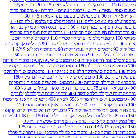
מבוקשים בטעם וניל - מארז 5 יח' 30 גרם
מבוקשים
5 יח' 30 גרם
גומי עיניים 5 יחידות 90 גרם
גומי כדור
מבוקשים בטעם בננה - מארז 5 יח' 30
ין טארט וליים 110 גרם
פרינגלס סין מלפפון מלח ים 110
חטיף פ. כמהין פירה 80 גרם
פרינגלס חטיף סטייק כבד אווז
לס סין הוט אנד ספייסי 110 גרם
פרינגלס חטיף רוז קריספי
פרינגלס סין ברביקיו סטייק 110 גרם
לייס קרקר רוטב
לייס חטיף צ'יפס סטייק פלפל שחור 90 גרם
לייס קרקר עוגת
לייס קרקר עוגת ירקות 90 גרם
חטיף תפו"א LAYS
פל חריף 90 גרם
סקיטלס גומי דרופס פירות יוגורט 50
ומי דרופס פירות 50 גרם
מנטוס RAINBOW סוכריות פירות
יס שוקולד חלב 180 גרם
טוניס שוקולד חלב עם שברי קרמל
טוניס שוקולד חלב עם אגוזי לוז 180 גרם
טוניס שוקולד חלב
 180 גרם
טוניס שוקולד מריר עם שקדים ומלח 180
וקולד וסוכריות 200 גרם
מוטי שלישיית עגבניות מרוסקות
ר חלב 175 גרם
סוכריות גומי סאוור פאץ' טרופיקל 80
וקולד חלב לובקה 400 גרם
מטבעות שוקולד לבן לובקה
ות שוקולד מריר 55% לובקה 400 גרם
גומי קראנץ' מרשמלו
י קראנץ' פיצה 100 גרם
גומי קראנץ' רצועות חמוץ 120
ס חמישיית משרוקית 75 גרם
גליליות וופל במילוי קרם קוקוס
גליליות וופל במילוי קרם קרמל מלוח 150 גרם FLIS
גליליות
קקאו 150 גרם FLIS
סניקרס שלישייה 3*50ג'
סקיטלס GIANTS סוכריות ממולאות בג'ל טעמי פירות 125
ורגר ביג 50 גרם
ריטר במילוי מרציפן 100 גרם
ריטר פרלין
ר חלב עם שברי אגוזים 100 גרם
ריטר מוס קקאו 100