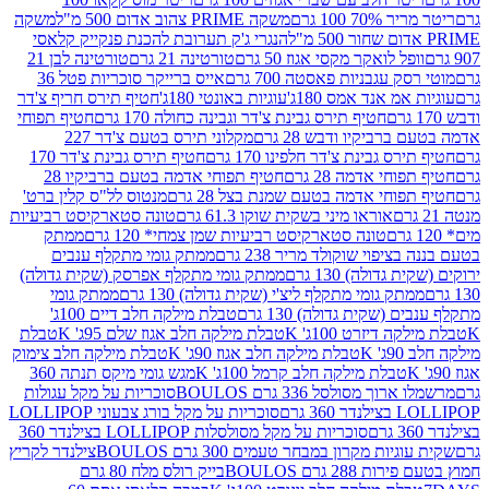
 100 גרם
משקה PRIME צהוב אדום 500 מ"ל
משקה
הנגרי ג'ק תערובת להכנת פנקייק קלאסי
ל לואקר מקסי אגוז 50 גרם
טורטינה 21 גרם
טורטינה לבן 21
 עגבניות פאסטה 700 גרם
אייס ברייקר סוכריות פטל 36
מ אנד אמס 180ג'
עוגיות באונטי 180ג'
חטיף תירס חריף צ'דר
חטיף תירס גבינת צ'דר וגבינה כחולה 170 גרם
חטיף תפוחי
ביקיו ודבש 28 גרם
מקלוני תירס בטעם צ'דר 227
 גבינת צ'דר חלפינו 170 גרם
חטיף תירס גבינת צ'דר 170
חי אדמה 28 גרם
חטיף תפוחי אדמה בטעם ברביקיו 28
וחי אדמה בטעם שמנת בצל 28 גרם
מנטוס לל"ס קלין ברט'
אוראו מיני בשקית שוקו 61.3 גרם
טונה סטארקיסט רביעיות
טונה סטארקיסט רביעיות שמן צמחי* 120 גרם
ממתק
יפוי שוקולד מריר 238 גרם
ממתק גומי מתקלף ענבים
דולה) 130 גרם
ממתק גומי מתקלף אפרסק (שקית גדולה)
ק גומי מתקלף ליצ'י (שקית גדולה) 130 גרם
ממתק גומי
(שקית גדולה) 130 גרם
טבלת מילקה חלב דיים 100ג'
דיזרט 100ג' K
טבלת מילקה חלב אגוז שלם 95ג' K
טבלת
K
טבלת מילקה חלב אגוז 90ג' K
טבלת מילקה חלב צימוק
טבלת מילקה חלב קרמל 100ג' K
מגש גומי מיקס תנתה 360
 מסולסל 336 גרם BOULOS
סוכריות על מקל עגולות
 גרם
סוכריות על מקל בורג צבעוני LOLLIPOP
סוכריות על מקל מסולסלות LOLLIPOP בצילנדר 360
ות מקרון במבחר טעמים 300 גרם BOULOS
צילנדר לקריץ
28 גרם BOULOS
בייק רולס מלח 80 גרם