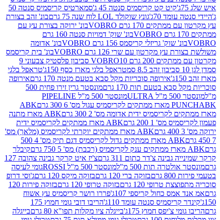
קיט קט קריסמיס סנטה 45 ג'
סמארטיס קריסמיס סנטה 50
עומד 70ג'
גונץ שוקולד LOL לוח שנה 75 גרם
בונ' זהב בצורת
תקים 170 גרם VOBRO
בונ' ירוקה בצורת עץ עם
בונ' שוק' דמויות סנטה 160 גרם
נ' שוק' גריזלי קריסמס 156 גרם VOBRO
בונ' אדומה
עץ מקרטון עם שרי 126 גרם VOBRO
בונ' בית קריסמס
 200 גרם VOBRO
10 סביבון פלסטיק צבעוני 9
טראפל בלגי מארז כסף 150ג'
טראפל בלגי
אירופה סוכריות מקל סבא בטעם מנטה 170 גרם
אירופה
סבא בטעם תות 170 גרם
מונסטר גרין זירו פחית 500
ULT
מונסטר 500 מ"ל PIPELINE
ABK
PU
לקריסמיס ידית אדומה מס' 2 300 גרם
ABK מארז מתנה
מס' 1 200 גרם
ABK מארז ממתקים לקריסמיס ידית
ABK מארז ממתקים יוקרתי לקריסמיס (מלאך) מס'
ABK מארז ממתקים גדול לקריסמיס דגם תיק מס' 4 500
קיבלר
גבינה צ'דר כתום 311 גרם
צ'יז איט קרקר גבינה צהובה 127
ולטרה תות 500 מ"ל
מונסטר 500 מ"ל ROSSI
גומי לעיסה
 גרם
בזוקה ברי 120 גרם
בזוקה מיקס 120 גרם
ג'וסי דרופ
ת טרופי 120 גרם
בזוקה טרופי 120 גרם
בזוקה פירות 120
מס כחול קריספי 107ג'
פררו רושר קריסמיס עץ אשוח
קריסמיס סנטה עומד 110ג'
הריבו דובי גומי חמוץ 175
י צ'יפס חמוץ 175ג'
בייגלה ציו מקלות תפו"א 80 גרם
בייגלה
ים 100 גרם
טרולי גומי ממולא תות 75 גרם
טרולי גומי