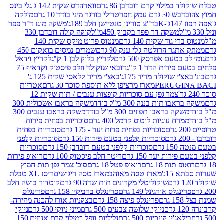
במילוי קרם דובדבן 86 גרם
ווארהדס שקית 142 ג גלי בינס
בש 30 גרם עמק חפר
טרולי בורגר מיני בודד 10 גרם
מילקה
K
בד"צ טורינו טנטיישן חלב 189ג'
משקה מוגז ד"ר פפר
משקה דר פפר בקבוק 450מ"ל
קוקה קולה דובדבן 330
 גוד שקית 140 גרם
מנטוס פרוט מיקס שקית 140
ר הרולטה ג'לי ענק 90 גרם
שמרים נמסים בואקום 450
בטעם אפרסק 500 גרם
לקריץ בלוק לבן 1 ק"ג
לקריץ וידאל
ירות הדר 1 ק"ג
דובאי שוקולד חלב פיסטוק וקדאיף 75
י שוקולד מריר 175ג'
באצ'י מריר קלאסי שקית 125 ג'
PERUGI
מארז מרציפן ללא תוספת סוכר 30 גרם
אטריות
צמר גפן עם סוכריות קופצות ענבים / תות שקית 12
 תות בננה 300 מ"ל בודד
משקה בראבו אשכולית 300
ה בראבו תפוזים 300 מ"ל בודד
משקה בראבו ענבים 300
רח עוגיות לוטוס קרמל 400 גרם
סוכריות בפחית פירות
סוכריות בפחית פרות יער - 175 גרם
סוכריות בפחית
סוכריות קלפני בטעם פירות 150 גרם
סוכריות קלפני
גרם
סוכריות קלפני בטעם דובדבן 150 גרם
סוכריות
רות יער 150 גרם
ריטר חלב פיסטוק 100 גרם
רואופ פירות
תות 18 גרם
רואופ פטל 18 גרם
סוכ' צמר גפן תות חמוץ
1ג'
מארז טסה מאוהב
מארז טסה ריגושים
ריסז XL טבלת
שוקוליטלי מקרונים תות שדה 90 גרם
קוטדור בושה חלב
גלס אורגינל 149 גרם
פרינגלס ברביקיו 158 גרם
פרינגלס
פרינגלס פיצה 158 גרם
בצקניות אורז להכנה מהירה-
ניוקי שלושה צבעים 500 גרם
מיני ניוקי 500 גרם
ניוקי
ג'יו קונכיות 500 גרם
גליליות וופל במילוי קרם אגוזים 150