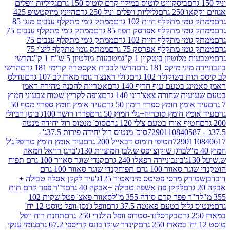
ביסקוויט לוטוס במילוי קרם לוטוס 150 גרם
גליליות וופלים
 גרם
גליליות וופלים וניל 250 גרם
היינץ מיוקטשופ 425
י מתקלף חיות 102 גרם
ממתק גומי מתקלף ענבים מנגו 85
י מתקלף אפרסק תפוז 85 גרם
ממתק גומי מתקלף ענבים 75
י מתקלף חיות 102 גרם
ממתק גומי מתקלף ענבים 75
י מתקלף אפרסק 75 גרם
ממתק גומי מתקלף ליצ'י 75
לוטיזן ביטקוין 1 ק"ג
מטבעות מולטיזן 5 ש"ח 1 ק"ג
הרשי
 מיקס 181 גרם
הרשי לבבות אקסטרה קרימי 181 גרם
הרשי
שוקולד 102 גרם
ג'ולי ראנצ'ר גומי מארז לב 107 גרם
נודלס
בטעם עוף חריף 140 גרם
אטריות להכנה מהירה ראמן
שחורה צאצ'רוני 140 גרם
צופה לקריץ שטוח צבעוני חמוץ
מץ חומץ ספריי רימון 50 גרם
עיד אומץ חומץ ספריי מטף 50
 חומץ סוכריה+גלי חמוץ 50 גרם
פררו רושר 100ג'
בוטן רביולי
ף אורז בטעם צ'לי 120 גרם
סוכ' מנטוס רול יחידה מנטה
סוכ' מנטוס רול יחידה פירות 37.5ג' -
72901
חטיפי חומוס דבאייל 200 גרם
עיד אומץ חומץ טריפל ג'ל
ברגן שוקוצ'יפס ש.לבן חמוציות 130ג'
ברגן רויאל חמאה
בונבוניירה רפאלו 240 גרם
קנדי שוגר סאוור 100 גרם תפוח
וור 100 גרם תפוח
קנדי שוגר סאוור 100 גרם
 מרסי פטיטס מיניאטור 125ג'
עיד לקקן אסלה טבילה +
לקקן פח אשפה טבילה +אבקה 40 גרם
ד"ר פפר קרם תות
 פפר קרם סודה 355 מ"ל
סאוור פאצ' פטל שקית 102
יל בטעם פאנטה 37.5 גרם
וופל ג'נסן-וופל טוסט 12 יח'
בקרסלנד-סטרופ וופל הולנדי 250 גרם
תחנת רוח וופל
קינדר שוקו בונס קריספי 67.2 גרם
גומי ענקי