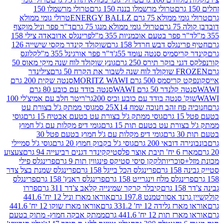
טרולי מרשמלו בננה 150 גרם
טרולי מרשמלו 150
לא 75 גרם ENERGY BALLZ
טרולי גומי ממולא
גרם
טרולי גומי ממולא מנגו 75 גרם
ד"ר פפר וניל מוקצף
 פפר בטעם אוכמניות 355 מ"ל
פרינגלס אדובאדה צילי 158
נגלס דבש חרדל 158 גרם
שוקולד קינדר מקסי שישייה 126
ריסמיס סנטה עומד 55ג'
ד"ר פפר אורגינל 355 מ"ל
קלוגס
 בוקר תירס 250 גרם
גונץ שוקולד לוח שנה מיקי מאוס 50
 את הקרח 50 גרם
צילינדר
50 גרם MORITZ WAWI
סנטה שקית 200 גרם
לנדר 50 גרם WAWI
סנטה בודד עם כובע 80 גרם
 סנטה בודד עם כובע וכיס 200גר'
ריטר חלב עם אמיצ'לי 100
 זהב חנוכה שמח 25X14 סמ
גוסי ממתק ג'ל בצורת עט
ם
גוסי ממתק ג'ל בצורת עט בטעם אבטיח 15 גרם
גוסי
ורת עט בטעם תות 15 גרם
גומי דיפ מקלות עם ג'ל חמוץ
ם
גומי דיפ מקלות עם ג'ל חמוץ בטעם פטל 30
דובאי 200 גרם
גוסי ג'ל בקבוק חמוץ 20 גרם
גוסי ג'ל סמיילי
וצר פלסטיק
קינדר דגנים רביעייה 94 גרם
צעצוע
סוכריות
לקקן סיסי סטיקס פינגווין תות 9 גרם
פרינגלס פילי
רם
פרינגלס הכל בייגל 158 גרם
פרינגלס שמנת בצל צדר
נגלס מלח וינגרייט 158 גרם
פרינגלס ראנץ' 158 גרם
פרינגלס
קיבלר קרקר שמינייה קלאב צ'דר 311 גרם
פררו
אסורטמנט 197.8 גרם
אוראו מארז וניל 12 יח' 441.6
ידה 12 יח' 331.2 גרם
אוראו מארז שוקו 12 יח' 441.6
ת 12 יח' 441.6 גרם
ממתק אבקה חמוץ- מתוק בטעם