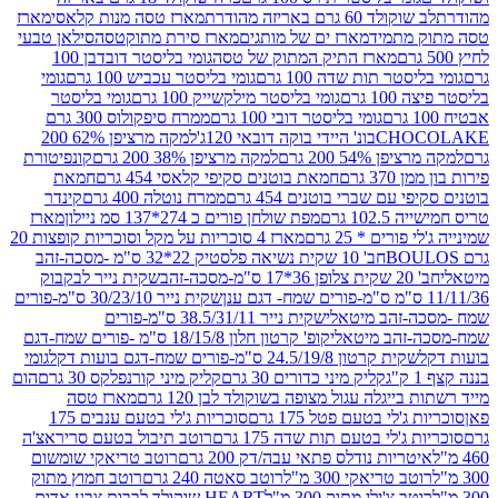
ד 60 גרם באריזה מהודרת
מארז טסה מנות קלאסי
מארז
מתמיד
מארז ים של מותגים
מארז סירת מתוקטסה
סילאן טבעי
מארז התיק המתוק של טסה
גומי בליסטר דובדבן 100
טר תות שדה 100 גרם
גומי בליסטר עכביש 100 גרם
גומי
 גרם
גומי בליסטר מילקשייק 100 גרם
גומי בליסטר
גומי בליסטר דובי 100 גרם
ממרח סיפקולוס 300 גרם
CHO
בונ' היידי בוקה דובאי 120ג'
למקה מרציפן 62% 200
54% 200 גרם
למקה מרציפן 38% 200 גרם
קונפיטורת
3 גרם
חמאת בוטנים סקיפי קלאסי 454 גרם
חמאת
עם שברי בוטנים 454 גרם
ממרח נוטלה 400 גרם
קינדר
10 גרם
מפת שולחן פורים כ 274*137 סמ ניילון
מארז
רים * 25 גרם
מארז 4 סוכריות על מקל וסוכריות קופצות 20
חב' 10 שקית נשיאה פלסטיק 22*32 ס"מ -מסכה-זהב
כה-זהב
שקית נייר לבקבוק
שקית נייר 30/23/10 ס"מ-פורים
-זהב מיטאלי
שקית נייר 38.5/31/11 ס"מ-פורים
זהב מיטאלי
קופ' קרטון חלון 18/15/8 ס"מ -פורים שמח-דגם
קית קרטון 24.5/19/8 ס"מ-פורים שמח-דגם בועות דקל
גומי
קליק מיני כדורים 30 גרם
קליק מיני קורנפלקס 30 גרם
הום
ייגלה עגול מצופה בשוקולד לבן 120 גרם
מארז טסה
'לי בטעם פטל 175 גרם
סוכריות ג'לי בטעם ענבים 175
ג'לי בטעם תות שדה 175 גרם
רוטב תיבול בטעם סריראצ'ה
ריות נודלס פתאי עבה/דק 200 גרם
רוטב טריאקי שומשום
ב טריאקי 300 מ"ל
רוטב סאטה 240 גרם
רוטב חמוץ מתוק
ב צ'ילי מתוק 300 מ"ל
HEART שוקולד לבבות צבע אדום