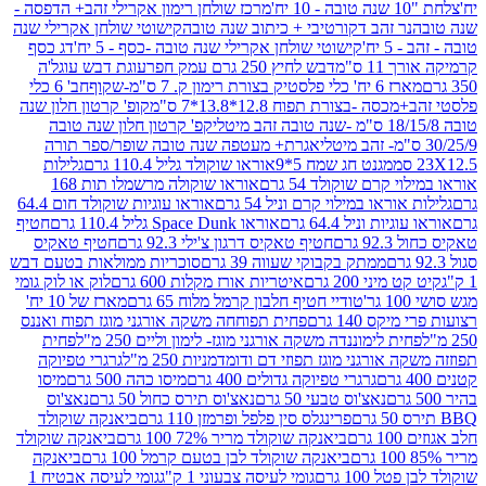
מרכז שולחן רימון אקרילי זהב+ הדפסה -
ר זהב דקורטיבי + כיתוב שנה טובה
קישוטי שולחן אקרילי שנה
יח'
קישוטי שולחן אקרילי שנה טובה -כסף - 5 יח'
דג כסף
 ס"מ
דבש לחיץ 250 גרם עמק חפר
עוגת דבש עוגל'ה
טיק בצורת רימון ק. 7 ס"מ-שקוף
חב' 6 כלי
 -בצורת תפוח 12.8*13.8*7 ס"מ
קופ' קרטון חלון שנה
קפ' קרטון חלון שנה טובה
אגרת+ מעטפה שנה טובה שופר/ספר תורה
מגנט חג שמח 5*9
אוראו שוקולד גליל 110.4 גרם
גלילות
קרם שוקולד 54 גרם
אוראו שוקולה מרשמלו תות 168
ראו במילוי קרם וניל 54 גרם
אוראו עוגיות שוקולד חום 64.4
ת וניל 64.4 גרם
אוראו Space Dunk גליל 110.4 גרם
חטיף
גרם
חטיף טאקיס דרגון צ'ילי 92.3 גרם
חטיף טאקיס
ממתק בקבוקי שעווה 39 גרם
סוכריות ממולאות בטעם דבש
יני 200 גרם
איטריות אורז מקלות 600 גרם
לוק או לוק גומי
טודיי חטיף חלבון קרמל מלוח 65 גרם
מארז של 10 יח'
ס 140 גרם
פחית תפוחחה משקה אורגני מוגז תפוח ואננס
ת לימוננדה משקה אורגני מוגז- לימון וליים 250 מ"ל
פחית
אורגני מוגז תפוזי דם ודומדמניות 250 מ"ל
גרגרי טפיוקה
גרגרי טפיוקה גדולים 400 גרם
מיסו כהה 500 גרם
מיסו
נאצ'וס טבעי 50 גרם
נאצ'וס תירס כחול 50 גרם
נאצ'וס
פרינגלס סין פלפל ופרמזן 110 גרם
ביאנקה שוקולד
ם
ביאנקה שוקולד מריר 72% 100 גרם
ביאנקה שוקולד
ביאנקה שוקולד לבן בטעם קרמל 100 גרם
ביאנקה
100 גרם
גומי לעיסה צבעוני 1 ק"ג
גומי לעיסה אבטיח 1