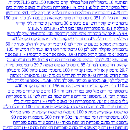
גליליות וופל במילוי קרם בראוניז 150 גרם FLIS
גליליות
יל 150 גרם FLIS
סוכריות ממולאות בטעם פירות בים
סוכריות ממולאות בטעם חלב קפה קפה לייק 351 גרם
רושן
351 גרם
סוכריות טופי ממולאות בטעם חלב כוס חלב 150
ולד רושן עם בוטנים 38 גרם
רושן סוכריות ג'לי קרייזי
סוכריות טופי כוס חלב 305 גרם MILKY
ושו סוכריות טופי חלב קורובקה 205 גרם
חטיף שוקולד רושן
לה 43 גרם
חטיף שוקולד רושן ממולא קרם קרמל 43
ולא בטעם שוקולד לבן 8 גרם
מזרק שוקולד חלב אגוזי לוז 60
לד חלב לבן 60 גרם
קינדר הפי היפו אגוזי לוז חמישייה 105
מס קרמל מלוח 200ג' K
אם אנד אם קריספי 170ג'
אמ אנד
גונץ סנטה קלאוס ביירן מינכן (אדום) 85 גרם
גונץ סנטה
ד (צהוב) 85 גרם
סוכ' מנטוס מנטה 29.7 גרם
מנטוס פירות
ק או לוק גומי נקניקייה 100 גרם
גומי כובע כחול 500 גרם
גולון
ית 600ג'
קינדר קינדריני מאגדת 100 גרם
אוראו מצופה
'
אוראו מצופה שוקולד חלב 246ג' - K
אוראו גלידה גליל
ילקה עוגיות סנסיישן אוראו 156 גרם
אבקת קקאו 400
רים מזל טוב בצורת דובי ורוד 16 גרם
טופי כדורים מזל טוב
ם
טופי כדורים פורים שמח בצורת ליצן 16 גרם
סוכריות
70 גרם
סוכריות ג'לי בטעם ליצ'י 70 גרם
סוכריות ג'לי
גרם
מלו מרשמלו קאפקייק ממולא תות 100 גרם
מלו פלוס
יק ממולא 100 גרם
מלו מרשמלו קאפקייק שוקו ממולא
יות גומי בצורת עין כ50 יחידות 500 גרם
מארז סנטה 90
נס סוכריות חמוצות מאוד 60 גרם
סאוור מדנס סוכריות
סאוור מדנס סוכריות חמוצות מדנס 60 גרם
סוכריות