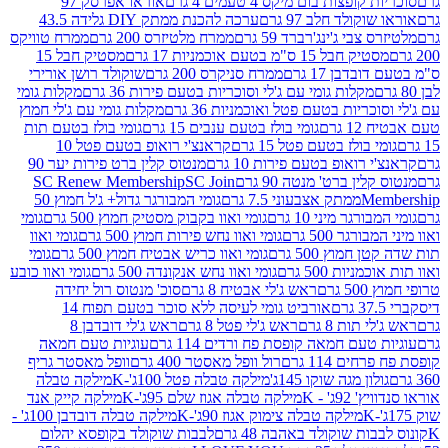
פצות בום מיקס 4 טעמים 4 גרם
אוראו אפרסק 97
ולד חלב 97 גרם
ערכה להכנת ממתק DIY גלידה 43.5
בי ג'ינג'רברד 59 גרם
ממרח מלטיזרס 200 גרם
ממרח טוויקס
בל 15 ס"מ בטעם אוכמניות 17 גרם
מסטיק חבל 15
בן 17 גרם
ממרח סניקרס 200 גרם
שוקולד רושן אורירי
מקלות גומי עם ג'לי וסוכריות בטעם פירות 36 גרם
מקלות גומי
ריות בטעם פטל ואוכמניות 36 גרם
מקלות גומי עם ג'לי חמוץ
רם
גומי בולז בטעם ענבים 15 גרם
גומי בולז בטעם תות
בולז בטעם פטל 15 גרם
קראנצ'י רואופ בטעם פטל 10
רואופ בטעם פירות 10 גרם
מנטוס קלין ברט פירות יער 90
ין ברט' מנטה 90 גרם
SC Join
SC Renew Membership
M
ממתק אצבעוני 7.5 גרם
גומי המבורגר גדול+ ג'ל חמוץ 50
גר מיני 10 גרם
גומי ואוו בקבוק מסטיק חמוץ 500 גרם
גומי
גר 500 גרם
גומי ואוו נחש פירות חמוץ 500 גרם
גומי ואוו
מוץ 500 גרם
גומי ואוו כריש אבטיח חמוץ 500 גרם
גומי
ות 500 גרם
גומי ואוו נחש אנקונדה 500 גרם
גומי ואוו כובע
רם
ראש ג'לי אבטיח 8 גרם
סוכ' מנטוס רול יחידה
אורביט גומי לעיסה ללא סוכר בטעם תפוח 14
תות 8 גרם
ראש ג'לי פטל 8 גרם
ראש ג'לי דובדבן 8
עם חמאה קופסת פח ורדים 114 גרם
עוגיות טעם חמאה
 114 גרם
רול וופל מאסטר 400 גרם
וופל מאסטר גריף
ון מגה שוקו 145ג'
מילקה טבלה פטל 100ג'-K
מילקה טבלה
ג' - K
מילקה טבלה אגוז שלם 95ג'-K
מילקה קייק אנד
מילקה טבלה צימוק אגוז 90ג'-K
מילקה טבלה דובדבן 100ג' -
ת שוקולד באהבה 48 גרם
לבבות שוקולד בקופסא יהלום