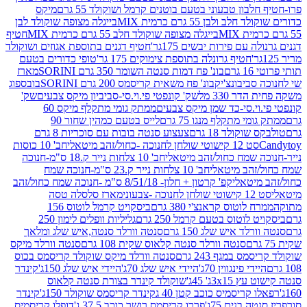
בון טבעוני בטעם בוטנים קרמל ושוקולד 55 גרם
מיקס
 ולבן 55 גרם כרמית MIX
בייגלה מצופה שוקולד לבן
בייגלה מצופה שוקולד חלב 55 גרם כרמית MIX
חטיף
עם פירות יבשים 175גר'
חטיף דגנים בתוספת אגוזים ושוקולד
חטיף גרונלה בתוספת צימוקים 175 גר'
טופי כדורים בטעם
ם
בונ' פח דמות סנטה השומר 350 גרם SORINI
מארז
ביבונצ'יק
בונ' פח משאית קריסמס 200 גרם SORINI
בובספוג
 330 מל
שק' קונפטי פי.וי.סי-סביביון מיקס צבעים
שק'
וי.סי-כד שמן מיקס צבעים
ממתק גומי מתקלף מיקס 60
י מתקלף מנגו 75 גרם
לייס בטעם כמהין שחור 90
קולד 18 גרם
צעצוע סנטה בובות עם סוכריות 8 גרם
1 קישוטי שולחן לחנוכה -כחול/זהב מיטאלי
חב' 10 כוסות
 שמח כחול/זהב מיטאלי
חב' 10 צלחות נייר ק.18 ס"מ-חנוכה
הב מיטאלי
חב' 10 צלחות נייר ק.23 ס"מ-חנוכה שמח
יטאלי
קפ' קרטון + חלון- 8/51/18 ס"מ -חנוכה שמח כחול/זהב
עוני
מארז סלסלה טסה
לוטוס קראנצ'י 380 גרם
ביסקויט קרמל לוטוס 156
לוטוס בטעם קרמל 250 גרם
גליליות וופלים לימון 250
ד איש שלג 150 גרם
סנטה וורלד סנטה,איש שלג ומלאך
סנטה וורלד סנטה קלאוס שקית 108 גרם
סנטה וורלד מיקס
 במגף 243 גרם
סנטה וורלד מיקס שוקולד קריסמס בכוס
י פינגווין 70ג'
היידי איש שלג 70ג'
היידי איש שלג 150ג'
קינדר
3xג' 45ג'
שוקולד קינדר בצורת סנטה קלאוס
קריסמיס כוכב קטן 40 ג
קינדר קריסמס שוקולד 150ג'
קינדר
בנים 75ג'
פררו קריסמס רושר כוכב 37.5 ג'
דופלו קריסמיס