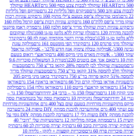
ולד לבבות צבע כסף 500 גרם
HEART שוקולד
50 גרם
סניקרס וופל גליליות 22 גרם
טוויקס וופל גליליות
ו טורטילה צ'יפס בטעם צ'ילי מתוק 100 גרם
קינג עוגיות רכות
ס ללת''ס 160 גרם
קינג עוגיות רכות צ'יפס קרמל מלוח 160
יות רכות שוקולד מריר צ'יפס חלבון 160 גרם
מרק ראמן פיקנטי
 גרם
גולון שרקיז ללא גלוטן טו-גו 160ג'
גולון שוקובום
 120ג'
טבלת פררו רושר מקדמיה ואגוז לוז 90 גרם
קינדר
נדס 120 גרם
קינדר הפי מומנטס 161 גרם
מילקה עוגת
מילקה טבלה צימוק אגוז חדש 270ג' - K
מילקה טראפל
שקית מארס מיני מיקס 400 גרם
קראנצ'י רואופ בטעם
אם אנד אם בוטנים 220ג'
מנורת 3 המשאלות סוכריות 9.6
לד לבן להמסה 28% קקאו בד"צ 750 גרם
מטבעות
 קקאו בד"צ 750 גרם
מטבעות שוקולד מריר
קינדר בואנו מיני מיקס 205
ראו במילוי קרם וניל 66 גרם
אוראו בראוניז 154 גרם
אוראו
אוראו קראנצ'י בייטס 110 גרם
אוראו גולדן 154 גרם
מילקה
מרשמלו 150 גר – ברבי 24 יחידות
מרשמלו 150 גר –
מרשמלו נקניקייה 10 גרם
מארז טסה של בוננזה
מארז טסה
עוגיות מזרחיות בטעם שום בצל 400 גרם אחוה
עוגיות מזרחיות
ערכה להכנת ממתק DIY טיפות 24 גרם
ערכה
 17 גרם
ערכה להכנת ממתק DIY גומי על
ממתק אבקה מדליקה 12 גרם
הנשיקות שלי "דובי" 40
 סוכריות כוכב 60 גרם
תיק יצירה סוכריות לב 60 גרם
תיק
פרח 60 גרם
סוכריות קופצות + לקקן - גלידה 10