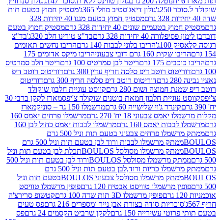
נוטלה 200 גרם
גולון טווינס ללא ת.סוכר 147ג'
גולון סנדוויץ'
250ג'
גולון דיאג'סטיב מוזלי 365ג'
מסטיק חמוץ בטעם תות
מסטיק חמוץ בטעם מנגו 40 יחידות 328
 בטעמים שונים 40 יחידות 328 גרם
מסטיק חמוץ בטעם
רה 40 יחידות 328 גרם
בד"צ טורינו חלב 320ג'
בד"צ
100ג'
הריבו בלוני לבבות 140 גרם
הריבו נחשים תאומים
שקית 160 גרם דובי צבעוני
הריבו מיקס אדומים 175
ים 175 גרם
ריטר לבן סמרטיס 100 גרם
ריטר חלב סמרטיס
יטוס רוטב דיפ סלסה חריף עדין 300 גרם
דוריטוס רוטב דיפ
ם
דוריטוס רוטב דיפ סלסה חריף 300 גרם
דוריטוס
ת חמוצה ושום 280 גרם
קווסט עוגיית חלבון שוקולד
 עוגיית חלבון חמאת בוטנים שוקולד צ'יפס
מארז לקקן ברבי 30
קינדר ג'וי שלישייה 60 גרם
מרשמלו 150 גר – סוניק
מארז
מס צבעוני 18 יח' 270 גרם
מרשמלו פרחים יאמס 160
בבות יאמס 160 גרם
מרשמלו לבבות יאמס כחול לבן 160
ממתק מרשמלו פרחים צבעוני בטעם תות וניל 500 גרם
ממתק מרשמלו לבבות ורוד לבן בטעם תות וניל 500 גרם
ממתק מרשמלו מסולסל BOULOSתכלת לבן בטעם תות וניל
ממתק מרשמלו מסולסל BOULOSורוד לבן בטעם תות וניל 500
ממתק מרשמלו כריות ורוד,לבן בטעם תות וניל 500 גרם
ממתק מרשמלו מסולסל צבעוני BOULOSבטעם תות וניל
ין מרשמלו טוויסט אבטיח 120 גרם
פופין מרשמלו טוויסט
פופין מרשמלו 3D תות שדה 100 גרם
קטשופ סרירצ'ה
סוכריות סודה בצורת אבן נייר ומספרים 216 גרם
פס טעים
טי עשירייה 150 גרם
לקקן שרביט הקסמים 24 גרם
פס