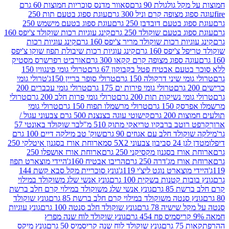
 גולגולת 90 גרם
סאוור מדנס סוכריות חמוצות 60 גרם
 מצופה קרם וניל 300 גרם
עוגת ספוג בטעם תות 250
 בטעם דובדבן 250 גרם
עוגת ספוג בטעם מישמש 250
ג בטעם שוקולד 250 גרם
קינג עוגיות רכות שוקולד צ'יפס 160
יות רכות שוקולד מריר צ'יפס 160 גרם
קינג עוגיות רכות
'יפס 160 גרם
קינג עוגיות רכות שיבולת תפוז שוקו צ'יפס
ה ספוג מצופה קרם קקאו 300 גרם
אורביט רפרשרס מסטיק
עם אבטיח פטל בקבוקון 67 גרם
טרולי גומי פינגווין 150
י שיני דרקולה 150 גרם
טרולי סופר בריין 150ג'
טרולי גומי
טרולי גומי פירות ים 175 גרם
טרולי גומי עכברים 200
י נשיקות תות 200 גרם
טרולי גומי פרות חלב 200 גרם
טרולי
150 גרם
טרולי מרשמלו תפוח 150 גרם
טרולי גומי
200 גרם
קישוטי עוגה בצנצנת 500 גרם צבעוני עגול /
טב ברבקיו טריאקי מתוק 510 מ"ל
בר שוקולד באונטי 57
ולד חלב עם אגוזים 90 גרם
שוק' טב מילקה דיים 100 גרם
יבון צבעוני 5X2 סמ
ארוחת אורז בסגנון איטלקי 250
ז בסגנון מקסיקני 250 גרם
ארוחת אורז אושפלו 250
ז מג'דרה 250 גרם
הריבו אבטיח 160ג'
היידי מוצארט תפוז
וצארט נוגט ליצ'י 119ג'
גונץ סוכריית מקל סבא קשת 144
ת קטנות בשקית 100 גרם
גונץ אנשי שלג משוקולד במילוי
85 גרם
גונץ אנשי שלג משוקולד במילוי קרם חלב ברשת
 סנטה משוקולד במילוי קרם חלב ברשת 85 גרם
גונץ שוקולד
שישיה 78 גרם
גונץ שוקולד חלב סנטה 100 גרם
גונץ עוגיות
גונץ שוקולד לוח שנה מפרץ
גרם
גונץ שוקולד לוח שנה קריסמיס 50 גרם
גונץ מיקס