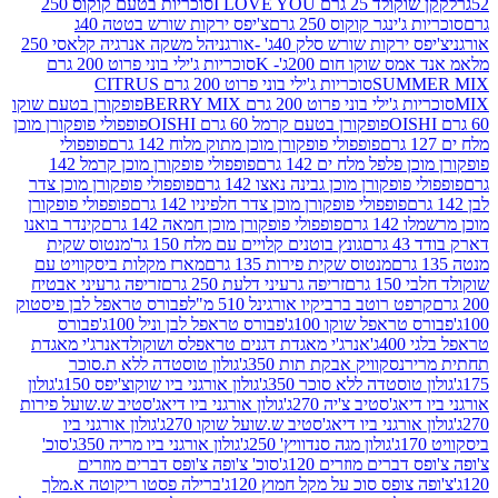
2 גרם I LOVE YOU
סוכריות בטעם קוקוס 250
ינגר קוקוס 250 גרם
צ'יפס ירקות שורש בטטה 40ג
רקות שורש סלק 40ג' -אורגני
הל משקה אנרגיה קלאסי 250
 שוקו חום 200ג'- K
סוכריות ג'ילי בוני פרוט 200 גרם
SUM
סוכריות ג'ילי בוני פרוט 200 גרם CITRUS
ילי בוני פרוט 200 גרם BERRY MIX
פופקורן בטעם שוקו
פופקורן בטעם קרמל 60 גרם OISHI
פופפולי פופקורן מוכן
פופפולי פופקורן מוכן מתוק מלוח 142 גרם
פופפולי
פלפל מלח ים 142 גרם
פופפולי פופקורן מוכן קרמל 142
ופקורן מוכן גבינה נאצו 142 גרם
פופפולי פופקורן מוכן צדר
פופפולי פופקורן מוכן צדר חלפיניו 142 גרם
פופפולי פופקורן
גרם
פופפולי פופקורן מוכן חמאה 142 גרם
קינדר בואנו
ם
גונץ בוטנים קלויים עם מלח 150 גר'
מנטוס שקית
מנטוס שקית פירות 135 גרם
מארז מקלות ביסקוויט עם
גרם
זריפה גרעיני דלעת 250 גרם
זריפה גרעיני אבטיח
ט רוטב ברביקיו אורגינל 510 מ"ל
פבורס טראפל לבן פיסטוק
טראפל שוקו 100ג'
פבורס טראפל לבן וניל 100ג'
פבורס
ג'
אנרג'י מאגדת דגנים טראפלס ושוקולד
אנרג'י מאגדת
ר
נסקוויק אבקת תות 350ג'
גולון טוסטדה ללא ת.סוכר
וסטדה ללא סוכר 350ג'
גולון אורגני ביו שוקוצ'יפס 150ג'
גולון
אג'סטיב צ'יה 270ג'
גולון אורגני ביו דיאג'סטיב ש.שועל פירות
אורגני ביו דיאג'סטיב ש.שועל שוקו 270ג'
גולון אורגני ביו
גולון מגה סנדוויץ' 250ג'
גולון אורגני ביו מריה 350ג'
סוכ'
ברים מוזרים 120ג'
סוכ' צ'ופה צ'ופס דברים מוזרים
צופס סוכ על מקל חמוץ 120ג'
ברילה פסטו ריקוטה א.מלך