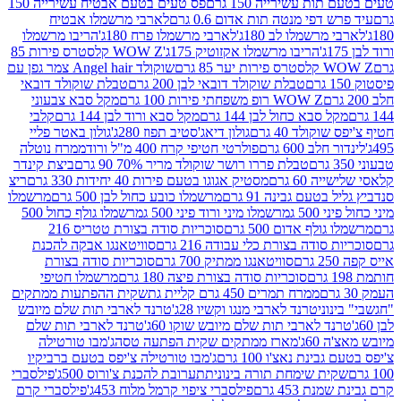
ת עשירייה 150 גרם
פס טעים בטעם אבטיח עשירייה 150
דפי מנטה תות אדום 0.6 גרם
לארבי מרשמלו אבטיח
מרשמלו לב 180ג'
לארבי מרשמלו פרח 180ג'
הריבו מרשמלו
הריבו מרשמלו אקזוטיק 175ג'
WOW Z קלסטרס פירות 85
 85 גרם
שוקולד Angel hair צמר גפן עם
טבלת שוקולד דובאי לבן 200 גרם
טבלת שוקולד דובאי
WOW Z רופ משפחתי פירות 100 גרם
מקל סבא צבעוני
 סבא כחול לבן 144 גרם
מקל סבא ורוד לבן 144 גרם
קלבי
ולד 40 גרם
גולון דיאג'סטיב תפוז 280ג'
גולון באטר פליי
ב 600 גרם
פולרטי חטיפי קרח 400 מ"ל ורוד
ממרח נוטלה
טבלת פררו רושר שוקולד מריר 70% 90 גרם
ביצת קינדר
60 גרם
מסטיק אגוגו בטעם פירות 40 יחידות 330 גרם
ריצ
טעם גבינה 91 גרם
מרשמלו כובע כחול לבן 500 גרם
מרשמלו
50 ג
מרשמלו מיני ורוד פיני 500 ג
מרשמלו גולף כחול 500
לף אדום 500 גרם
סוכריות סודה בצורת טטריס 216
סודה בצורת כלי עבודה 216 גרם
סוויטאנגו אבקה להכנת
סוויטאנגו ממתיק 700 גרם
סוכריות סודה בצורת
סוכריות סודה בצורת פיצה 180 גרם
מרשמלו חטיפי
ממרח תמרים 450 גרם קליית גת
שקית ההפתעות ממתקים
וני
טרנד לארבי מנגו וקשיו 28ג'
טרנד לארבי תות שלם מיובש
ד לארבי תות שלם מיובש שוקו 60ג'
טרנד לארבי תות שלם
6ג'
מארז ממתקים שקית הפתעה טסה
ג'מבו טורטילה
נת נאצ'ו 100 גרם
ג'מבו טורטילה צ'יפס בטעם ברביקיו
ית שימחת תורה בינונית
תערובת להכנת צ'ורוס 500ג'
פילסברי
 453 גרם
פילסברי ציפוי קרמל מלוח 453ג'
פילסברי קרם