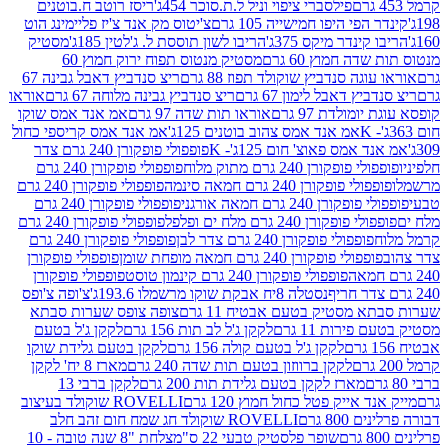
פילסברי ציפוי וניל ל.ת.סוכר 454ג'
ריסז רוטב ח.בוטנים
פי היפו חמישייה 105 גרם
צ'יטוס מק אנד צ'יז פליימינג הוט
ינדר מיקס 375ג'
הריבו לשון תוססת ל. ג'לטין 185ג'
מסטיק
ה חמוץ 60 גרם
מסטיק מנטוס תפוח ירוק חמוץ 60
גה סנדביץ שוקולד תפוז 88 גרם
ריצ סנדביץ דאבל גבינה 67
ץ דאבל לימון 67 גרם
ריצ סנדביץ גבינה מלוחה 67 גרם
אוראו
מולדת 97 גרם
אוראו תות שדה 97 גרם
אמ אנד אמס שוקו
אמ אנד אמס צהוב בוטנים 125ג'
אמ אנד אמס קריספי כחול
אמס פאוצ' חום 125ג'- K
פופפולי פופקורן 240 גרם צדר
פופקורן 240 גרם מתוק מלוח
פופפולי פופקורן 240 גרם
י פופקורן 240 גרם חמאה סינמה
פופפולי פופקורן 240 גרם
רן 240 גרם חמאה אורגני
פופפולי פופקורן 240 גרם
פופקורן 240 גרם מלח ים ופלפל
פופפולי פופקורן 240 גרם
פופפולי פופקורן 240 גרם צדר לבן
פופפולי פופקורן 240 גרם
פולי פופקורן 240 גרם חמאה מופחת שומן
פופפולי פופקורן
פופפולי פופקורן 240 גרם קינמון טוסט
פופפולי פופקורן
נסטלה 8יח אבקת שוקו מרשמלו 193.6ג'
צ'ופה צ'ופס
 מסטיק בטעם אבטיח 11 גרם
צופה צופס שערות סבתא
ירות 11 גרם
לקקן ג'ל לב תות 156 גרם
לקקן ג'ל בטעם
לקקן ג'ל בטעם קולה 156 גרם
לקקן בטעם גלידת שוקו
לקקן ברווזון בטעם תות שדה 240 גרם
מארז 8 יח' לקקן
מארז לקקן בטעם גלידת תות 200 גרם
לקקן ברבי 13
 אייק פטל כחול חמוץ 120 גרם
ROVELLI שוקולד בעיצוב
80 גרם
ROVELLI שוקולד חג שמח חום זהב חלב
שופר פלסטיק טבעי 22 ס"מ
צלחת "8 שנה טובה - 10