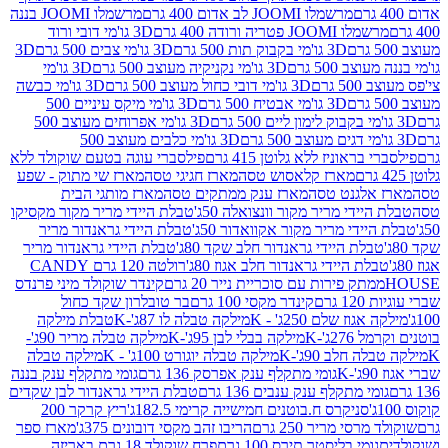
מרשמלו JOOMI לב אדום 400 גרם
מרשמלו JOOMI בננה
JOOM פטריה ורודה 400 גרם
3D גו'מי דובי ורוד
3D גו'מי בקבוק תות 500 גרם
3D גו'מי צבים 500 גרם
3D
 500 גרם
3D גו'מי נקניקיה מעוצב 500 גרם
3D גו'מי
גרם
3D גו'מי דובי כחול מעוצב 500 גרם
3D גו'מי כבשה
3D גו'מי אבטיח 500 גרם
3D גו'מי מיקס עיניים 500
3D גו'מי אפרוחים מעוצב 500
3D גו'מי כלבים מעוצב 500
ראוניז ללא גלוטן 415 גרם
פילסברי עוגה בטעם שוקולד ללא
מארז קלאסוש טסה
מארז חגיגי טסה
מארז שי מתוק - שפע
אלגנט טסה
מארז ענק ממתקים טסה
מארז מותגי הבית
ידי מריר מקור וונצואלה 50ג'
טבלת היידי מריר מקור מקסיקו
ידי מריר מקור אקוואדור 50ג'
טבלת היידי גראנדור מריר
לת היידי גראנדור חלב שקד 80ג'
טבלת היידי גראנדור מריר
ת היידי גראנדור חלב אגוז 80ג'
רולטה 120 גרם CANDY
תק פירות עם סוכריית נייר 20 גרם
קינדר שוקולד מיני פרנדס
רם
קינדר מקסי 100 גרם
בר טובלרון שקד כחול
וז שלם 250ג' - K
מילקה טבלה לו 87ג'-K
טבלת מילקה
2ג'-K
מילקה בבלי לבן 95ג'-K
מילקה טבלה מריר 90ג'-
חלב 90ג'-K
מילקה טבלה יוגורט 100ג' - K
מילקה טבלה
גומי מתקלף ענק אפרסק 136 גרם
גומי מתקלף ענק בננה
י מתקלף ענק ענבים 136 גרם
טבלת היידי גראנדור לבן שקדים
סניקרס ח.בוטנים חמישייה קרימי 182.5ג'
ריץ קרקר 200
סי מריר 250 גרם
הריבו זהב מקסי דובונים 375ג'
מארז ספר
ומי בליסטר תירס 100 גרם
פרח שוקולד 18 גרם באריזה