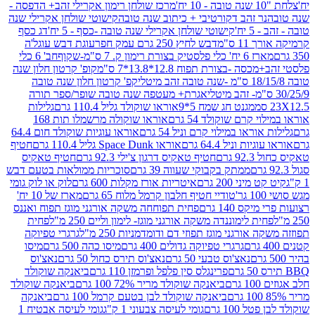
מרכז שולחן רימון אקרילי זהב+ הדפסה -
ר זהב דקורטיבי + כיתוב שנה טובה
קישוטי שולחן אקרילי שנה
יח'
קישוטי שולחן אקרילי שנה טובה -כסף - 5 יח'
דג כסף
 ס"מ
דבש לחיץ 250 גרם עמק חפר
עוגת דבש עוגל'ה
טיק בצורת רימון ק. 7 ס"מ-שקוף
חב' 6 כלי
 -בצורת תפוח 12.8*13.8*7 ס"מ
קופ' קרטון חלון שנה
קפ' קרטון חלון שנה טובה
אגרת+ מעטפה שנה טובה שופר/ספר תורה
מגנט חג שמח 5*9
אוראו שוקולד גליל 110.4 גרם
גלילות
קרם שוקולד 54 גרם
אוראו שוקולה מרשמלו תות 168
ראו במילוי קרם וניל 54 גרם
אוראו עוגיות שוקולד חום 64.4
ת וניל 64.4 גרם
אוראו Space Dunk גליל 110.4 גרם
חטיף
גרם
חטיף טאקיס דרגון צ'ילי 92.3 גרם
חטיף טאקיס
ממתק בקבוקי שעווה 39 גרם
סוכריות ממולאות בטעם דבש
יני 200 גרם
איטריות אורז מקלות 600 גרם
לוק או לוק גומי
טודיי חטיף חלבון קרמל מלוח 65 גרם
מארז של 10 יח'
ס 140 גרם
פחית תפוחחה משקה אורגני מוגז תפוח ואננס
ת לימוננדה משקה אורגני מוגז- לימון וליים 250 מ"ל
פחית
אורגני מוגז תפוזי דם ודומדמניות 250 מ"ל
גרגרי טפיוקה
גרגרי טפיוקה גדולים 400 גרם
מיסו כהה 500 גרם
מיסו
נאצ'וס טבעי 50 גרם
נאצ'וס תירס כחול 50 גרם
נאצ'וס
פרינגלס סין פלפל ופרמזן 110 גרם
ביאנקה שוקולד
ם
ביאנקה שוקולד מריר 72% 100 גרם
ביאנקה שוקולד
ביאנקה שוקולד לבן בטעם קרמל 100 גרם
ביאנקה
100 גרם
גומי לעיסה צבעוני 1 ק"ג
גומי לעיסה אבטיח 1