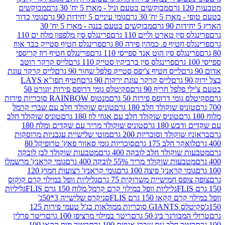
מבוקשים בטעם וניל - מארז 5 יח' 30 גרם
מבוקשים
5 יח' 30 גרם
גומי עיניים 5 יחידות 90 גרם
גומי כדור
מבוקשים בטעם בננה - מארז 5 יח' 30
ין טארט וליים 110 גרם
פרינגלס סין מלפפון מלח ים 110
חטיף פ. כמהין פירה 80 גרם
פרינגלס חטיף סטייק כבד אווז
לס סין הוט אנד ספייסי 110 גרם
פרינגלס חטיף רוז קריספי
פרינגלס סין ברביקיו סטייק 110 גרם
לייס קרקר רוטב
לייס חטיף צ'יפס סטייק פלפל שחור 90 גרם
לייס קרקר עוגת
לייס קרקר עוגת ירקות 90 גרם
חטיף תפו"א LAYS
פל חריף 90 גרם
סקיטלס גומי דרופס פירות יוגורט 50
ומי דרופס פירות 50 גרם
מנטוס RAINBOW סוכריות פירות
יס שוקולד חלב 180 גרם
טוניס שוקולד חלב עם שברי קרמל
טוניס שוקולד חלב עם אגוזי לוז 180 גרם
טוניס שוקולד חלב
 180 גרם
טוניס שוקולד מריר עם שקדים ומלח 180
וקולד וסוכריות 200 גרם
מוטי שלישיית עגבניות מרוסקות
ר חלב 175 גרם
סוכריות גומי סאוור פאץ' טרופיקל 80
וקולד חלב לובקה 400 גרם
מטבעות שוקולד לבן לובקה
ות שוקולד מריר 55% לובקה 400 גרם
גומי קראנץ' מרשמלו
י קראנץ' פיצה 100 גרם
גומי קראנץ' רצועות חמוץ 120
ס חמישיית משרוקית 75 גרם
גליליות וופל במילוי קרם קוקוס
גליליות וופל במילוי קרם קרמל מלוח 150 גרם FLIS
גליליות
קקאו 150 גרם FLIS
סניקרס שלישייה 3*50ג'
סקיטלס GIANTS סוכריות ממולאות בג'ל טעמי פירות 125
ורגר ביג 50 גרם
ריטר במילוי מרציפן 100 גרם
ריטר פרלין
ר חלב עם שברי אגוזים 100 גרם
ריטר מוס קקאו 100