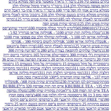
 216 גרם
ד"ר גרארד מאסטר פיס וופל ממולא בקרם
שוקולד חלב 114 גרם
ד"ר גרארד סימול שוקולד חלב
וזי לוז וופל פריך 100 גרם
ד"ר גרארד פתי-בר דאבל קרם
לא בקרם בטעם שוקולד חלב 216 גרם
בונ' מרסי לאבלי מיקס
בליז שוקולד לבן 185ג'
מרסי שקית פטיט מריר 125ג'
מרסי
ב 125ג'
מרסי שקית פטיט קפה
505399010
לינדט לינדור טבלה פיסטוק 100ג'
קינדר שוקוצ'יפס
ילקה תות יוגורט 100ג' - K
מילקה אוראו סנדוויץ' 92 ג' -
בן 100 ג' - K
מילקה שוקולד חלב עם פצפוצי אורז 100ג'
ה אוראו 100ג' K
מילקה לוטוס ביסקוף 90ג' - K
מרסי
אנץ' 125ג'
מרסי לאבליז קרמי 185ג'
פררו דופלו צ'וקנאט
 שלוקים להקפאה בצורת נחש 280 מ"ל
פרוטיז פירות 300
י בשקית 300 גרם
פרינגלס אורגינל 165 גרם
קנדי בייטס ירוק
קנדי בייטס מתוק אדום 20 גרם
ביצת הפתעה ענקית בנים 36
ל מקל בטעמים 15 גרם
סוכריה על מקל בטעמים 15 גרם
גומי
 מנגו 311ג'
גומי מקסיקני דולצ'ה אבטיח 311ג'
גומי מקסיקני
ג'
גומי מקסיקני דולצ'ה תות 311ג'
חטיף מילקה אוראו
ליאון שוקו חמישייה 5*30ג' 150ג'
מארז טסה מגש
יקס לבן חמישייה 230ג'
מלטיזרס שקית פינוק 68ג'- K
טובלרון
BUBBLE TEA אייס תה תות אפרסק 320 מ"ל
BUBBLE
אבקת נסקוויק שוקו 280ג'
נסטלה נסקפה
פסטה ברילה חלבון פנה 400ג'
צ'ופה צופס חמוץ
דפדפי קוקוס צ'יפס קוקוס
2 גרם
דפדפי קוקוס צ'יפס קוקוס בטעם קקאו 25 גרם
ווי
 מנגו 20ג'
ווי סמארט קראנצי אננס 20ג'
ווי סמארט קראנצי