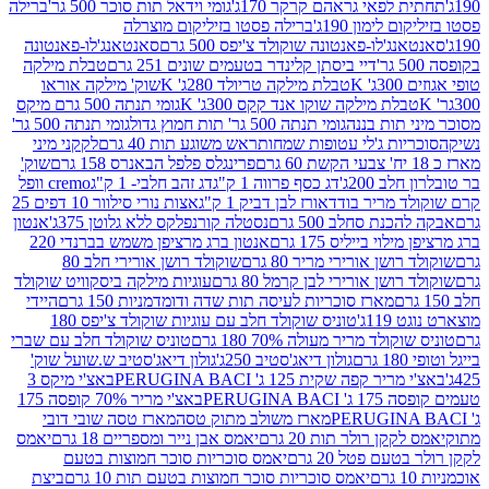
לפאי גראהם קרקר 170ג'
גומי וידאל תות סוכר 500 גר'
ברילה
לימון 190ג'
ברילה פסטו בזיליקום מוצרלה
ג'לו-פאנטונה שוקולד צ'יפס 500 גרם
סאנטאנג'לו-פאנטונה
דיי ביסתן קלינדר בטעמים שונים 251 גרם
טבלת מילקה
K
טבלת מילקה טריולד 280ג' K
שוק' מילקה אוראו
לת מילקה שוקו אנד קקס 300ג' K
גומי תנתה 500 גרם מיקס
 תות בננה
גומי תנתה 500 גר' תות חמוץ גדול
גומי תנתה 500 גר'
יות ג'לי עטופות שמחות
ראש משוגע תות 40 גרם
לקקני מיני
פרינגלס פלפל הבאנרס 158 גרם
שוק'
 200ג'
דג כסף פרווה 1 ק"ג
דג זהב חלבי- 1 ק"ג
cremo וופל
 מריר בודד
אורז לבן דביק 1 ק"ג
אצות נורי סילוור 10 דפים 25
נת סחלב 500 גרם
נסטלה קורנפלקס ללא גלוטן 375ג'
אנטון
וי בייליס 175 גרם
אנטון ברג מרציפן משמש בברנדי 220
שן אורירי מריר 80 גרם
שוקולד רושן אורירי חלב 80
ושן אורירי לבן קרמל 80 גרם
עוגיות מילקה ביסקוויט שוקולד
מארז סוכריות לעיסה תות שדה ודומדמניות 150 גרם
היידי
1ג'
טוניס שוקולד חלב עם עוגיות שוקולד צ'יפס 180
לד מריר מעולה 70% 180 גרם
טוניס שוקולד חלב עם שברי
גולון דיאג'סטיב 250ג'
גולון דיאג'סטיב ש.שועל שוק'
 קפה שקית 125 ג' PERUGINA BACI
באצ'י מיקס 3
PERUGINA
באצ'י מריר 70% קופסה 175
מארז משולב מתוק טסה
מארז טסה שובי דובי
קן רולר תות 20 גרם
יאמס אבן נייר ומספריים 18 גרם
יאמס
עם פטל 20 גרם
יאמס סוכריות סוכר חמוצות בטעם
יאמס סוכריות סוכר חמוצות בטעם תות 10 גרם
ביצת