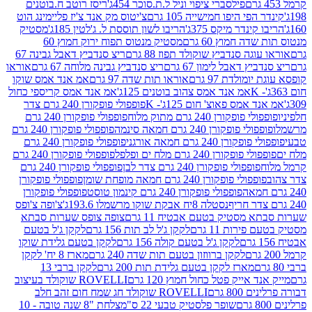
פילסברי ציפוי וניל ל.ת.סוכר 454ג'
ריסז רוטב ח.בוטנים
פי היפו חמישייה 105 גרם
צ'יטוס מק אנד צ'יז פליימינג הוט
ינדר מיקס 375ג'
הריבו לשון תוססת ל. ג'לטין 185ג'
מסטיק
ה חמוץ 60 גרם
מסטיק מנטוס תפוח ירוק חמוץ 60
גה סנדביץ שוקולד תפוז 88 גרם
ריצ סנדביץ דאבל גבינה 67
ץ דאבל לימון 67 גרם
ריצ סנדביץ גבינה מלוחה 67 גרם
אוראו
מולדת 97 גרם
אוראו תות שדה 97 גרם
אמ אנד אמס שוקו
אמ אנד אמס צהוב בוטנים 125ג'
אמ אנד אמס קריספי כחול
אמס פאוצ' חום 125ג'- K
פופפולי פופקורן 240 גרם צדר
פופקורן 240 גרם מתוק מלוח
פופפולי פופקורן 240 גרם
י פופקורן 240 גרם חמאה סינמה
פופפולי פופקורן 240 גרם
רן 240 גרם חמאה אורגני
פופפולי פופקורן 240 גרם
פופקורן 240 גרם מלח ים ופלפל
פופפולי פופקורן 240 גרם
פופפולי פופקורן 240 גרם צדר לבן
פופפולי פופקורן 240 גרם
פולי פופקורן 240 גרם חמאה מופחת שומן
פופפולי פופקורן
פופפולי פופקורן 240 גרם קינמון טוסט
פופפולי פופקורן
נסטלה 8יח אבקת שוקו מרשמלו 193.6ג'
צ'ופה צ'ופס
 מסטיק בטעם אבטיח 11 גרם
צופה צופס שערות סבתא
ירות 11 גרם
לקקן ג'ל לב תות 156 גרם
לקקן ג'ל בטעם
לקקן ג'ל בטעם קולה 156 גרם
לקקן בטעם גלידת שוקו
לקקן ברווזון בטעם תות שדה 240 גרם
מארז 8 יח' לקקן
מארז לקקן בטעם גלידת תות 200 גרם
לקקן ברבי 13
 אייק פטל כחול חמוץ 120 גרם
ROVELLI שוקולד בעיצוב
80 גרם
ROVELLI שוקולד חג שמח חום זהב חלב
שופר פלסטיק טבעי 22 ס"מ
צלחת "8 שנה טובה - 10