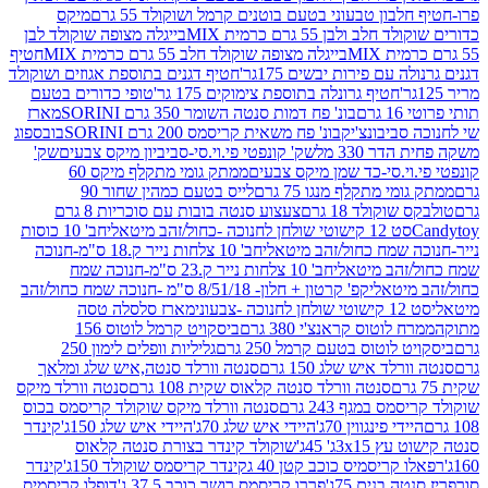
בון טבעוני בטעם בוטנים קרמל ושוקולד 55 גרם
מיקס
 ולבן 55 גרם כרמית MIX
בייגלה מצופה שוקולד לבן
בייגלה מצופה שוקולד חלב 55 גרם כרמית MIX
חטיף
עם פירות יבשים 175גר'
חטיף דגנים בתוספת אגוזים ושוקולד
חטיף גרונלה בתוספת צימוקים 175 גר'
טופי כדורים בטעם
ם
בונ' פח דמות סנטה השומר 350 גרם SORINI
מארז
ביבונצ'יק
בונ' פח משאית קריסמס 200 גרם SORINI
בובספוג
 330 מל
שק' קונפטי פי.וי.סי-סביביון מיקס צבעים
שק'
וי.סי-כד שמן מיקס צבעים
ממתק גומי מתקלף מיקס 60
י מתקלף מנגו 75 גרם
לייס בטעם כמהין שחור 90
קולד 18 גרם
צעצוע סנטה בובות עם סוכריות 8 גרם
1 קישוטי שולחן לחנוכה -כחול/זהב מיטאלי
חב' 10 כוסות
 שמח כחול/זהב מיטאלי
חב' 10 צלחות נייר ק.18 ס"מ-חנוכה
הב מיטאלי
חב' 10 צלחות נייר ק.23 ס"מ-חנוכה שמח
יטאלי
קפ' קרטון + חלון- 8/51/18 ס"מ -חנוכה שמח כחול/זהב
עוני
מארז סלסלה טסה
לוטוס קראנצ'י 380 גרם
ביסקויט קרמל לוטוס 156
לוטוס בטעם קרמל 250 גרם
גליליות וופלים לימון 250
ד איש שלג 150 גרם
סנטה וורלד סנטה,איש שלג ומלאך
סנטה וורלד סנטה קלאוס שקית 108 גרם
סנטה וורלד מיקס
 במגף 243 גרם
סנטה וורלד מיקס שוקולד קריסמס בכוס
י פינגווין 70ג'
היידי איש שלג 70ג'
היידי איש שלג 150ג'
קינדר
3xג' 45ג'
שוקולד קינדר בצורת סנטה קלאוס
קריסמיס כוכב קטן 40 ג
קינדר קריסמס שוקולד 150ג'
קינדר
בנים 75ג'
פררו קריסמס רושר כוכב 37.5 ג'
דופלו קריסמיס