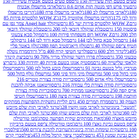
ת עשירייה 150 גרם
פס טעים בטעם אבטיח עשירייה 150
דפי מנטה תות אדום 0.6 גרם
לארבי מרשמלו אבטיח
מרשמלו לב 180ג'
לארבי מרשמלו פרח 180ג'
הריבו מרשמלו
הריבו מרשמלו אקזוטיק 175ג'
WOW Z קלסטרס פירות 85
 85 גרם
שוקולד Angel hair צמר גפן עם
טבלת שוקולד דובאי לבן 200 גרם
טבלת שוקולד דובאי
WOW Z רופ משפחתי פירות 100 גרם
מקל סבא צבעוני
 סבא כחול לבן 144 גרם
מקל סבא ורוד לבן 144 גרם
קלבי
ולד 40 גרם
גולון דיאג'סטיב תפוז 280ג'
גולון באטר פליי
ב 600 גרם
פולרטי חטיפי קרח 400 מ"ל ורוד
ממרח נוטלה
טבלת פררו רושר שוקולד מריר 70% 90 גרם
ביצת קינדר
60 גרם
מסטיק אגוגו בטעם פירות 40 יחידות 330 גרם
ריצ
טעם גבינה 91 גרם
מרשמלו כובע כחול לבן 500 גרם
מרשמלו
50 ג
מרשמלו מיני ורוד פיני 500 ג
מרשמלו גולף כחול 500
לף אדום 500 גרם
סוכריות סודה בצורת טטריס 216
סודה בצורת כלי עבודה 216 גרם
סוויטאנגו אבקה להכנת
סוויטאנגו ממתיק 700 גרם
סוכריות סודה בצורת
סוכריות סודה בצורת פיצה 180 גרם
מרשמלו חטיפי
ממרח תמרים 450 גרם קליית גת
שקית ההפתעות ממתקים
וני
טרנד לארבי מנגו וקשיו 28ג'
טרנד לארבי תות שלם מיובש
ד לארבי תות שלם מיובש שוקו 60ג'
טרנד לארבי תות שלם
6ג'
מארז ממתקים שקית הפתעה טסה
ג'מבו טורטילה
נת נאצ'ו 100 גרם
ג'מבו טורטילה צ'יפס בטעם ברביקיו
ית שימחת תורה בינונית
תערובת להכנת צ'ורוס 500ג'
פילסברי
 453 גרם
פילסברי ציפוי קרמל מלוח 453ג'
פילסברי קרם