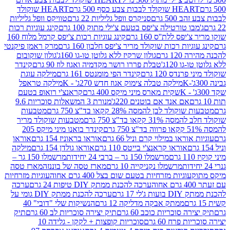
ולד לבבות צבע כסף 500 גרם
HEART שוקולד
50 גרם
סניקרס וופל גליליות 22 גרם
טוויקס וופל גליליות
ו טורטילה צ'יפס בטעם צ'ילי מתוק 100 גרם
קינג עוגיות רכות
ס ללת''ס 160 גרם
קינג עוגיות רכות צ'יפס קרמל מלוח 160
יות רכות שוקולד מריר צ'יפס חלבון 160 גרם
מרק ראמן פיקנטי
 גרם
גולון שרקיז ללא גלוטן טו-גו 160ג'
גולון שוקובום
 120ג'
טבלת פררו רושר מקדמיה ואגוז לוז 90 גרם
קינדר
נדס 120 גרם
קינדר הפי מומנטס 161 גרם
מילקה עוגת
מילקה טבלה צימוק אגוז חדש 270ג' - K
מילקה טראפל
שקית מארס מיני מיקס 400 גרם
קראנצ'י רואופ בטעם
אם אנד אם בוטנים 220ג'
מנורת 3 המשאלות סוכריות 9.6
לד לבן להמסה 28% קקאו בד"צ 750 גרם
מטבעות
 קקאו בד"צ 750 גרם
מטבעות שוקולד מריר
קינדר בואנו מיני מיקס 205
ראו במילוי קרם וניל 66 גרם
אוראו בראוניז 154 גרם
אוראו
אוראו קראנצ'י בייטס 110 גרם
אוראו גולדן 154 גרם
מילקה
מרשמלו 150 גר – ברבי 24 יחידות
מרשמלו 150 גר –
מרשמלו נקניקייה 10 גרם
מארז טסה של בוננזה
מארז טסה
עוגיות מזרחיות בטעם שום בצל 400 גרם אחוה
עוגיות מזרחיות
ערכה להכנת ממתק DIY טיפות 24 גרם
ערכה
 17 גרם
ערכה להכנת ממתק DIY גומי על
ממתק אבקה מדליקה 12 גרם
הנשיקות שלי "דובי" 40
 סוכריות כוכב 60 גרם
תיק יצירה סוכריות לב 60 גרם
תיק
פרח 60 גרם
סוכריות קופצות + לקקן - גלידה 10