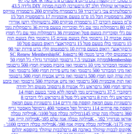
פצות בום מיקס 4 טעמים 4 גרם
אוראו אפרסק 97
ולד חלב 97 גרם
ערכה להכנת ממתק DIY גלידה 43.5
בי ג'ינג'רברד 59 גרם
ממרח מלטיזרס 200 גרם
ממרח טוויקס
בל 15 ס"מ בטעם אוכמניות 17 גרם
מסטיק חבל 15
בן 17 גרם
ממרח סניקרס 200 גרם
שוקולד רושן אורירי
מקלות גומי עם ג'לי וסוכריות בטעם פירות 36 גרם
מקלות גומי
ריות בטעם פטל ואוכמניות 36 גרם
מקלות גומי עם ג'לי חמוץ
רם
גומי בולז בטעם ענבים 15 גרם
גומי בולז בטעם תות
בולז בטעם פטל 15 גרם
קראנצ'י רואופ בטעם פטל 10
רואופ בטעם פירות 10 גרם
מנטוס קלין ברט פירות יער 90
ין ברט' מנטה 90 גרם
SC Join
SC Renew Membership
M
ממתק אצבעוני 7.5 גרם
גומי המבורגר גדול+ ג'ל חמוץ 50
גר מיני 10 גרם
גומי ואוו בקבוק מסטיק חמוץ 500 גרם
גומי
גר 500 גרם
גומי ואוו נחש פירות חמוץ 500 גרם
גומי ואוו
מוץ 500 גרם
גומי ואוו כריש אבטיח חמוץ 500 גרם
גומי
ות 500 גרם
גומי ואוו נחש אנקונדה 500 גרם
גומי ואוו כובע
רם
ראש ג'לי אבטיח 8 גרם
סוכ' מנטוס רול יחידה
אורביט גומי לעיסה ללא סוכר בטעם תפוח 14
תות 8 גרם
ראש ג'לי פטל 8 גרם
ראש ג'לי דובדבן 8
עם חמאה קופסת פח ורדים 114 גרם
עוגיות טעם חמאה
 114 גרם
רול וופל מאסטר 400 גרם
וופל מאסטר גריף
ון מגה שוקו 145ג'
מילקה טבלה פטל 100ג'-K
מילקה טבלה
ג' - K
מילקה טבלה אגוז שלם 95ג'-K
מילקה קייק אנד
מילקה טבלה צימוק אגוז 90ג'-K
מילקה טבלה דובדבן 100ג' -
ת שוקולד באהבה 48 גרם
לבבות שוקולד בקופסא יהלום