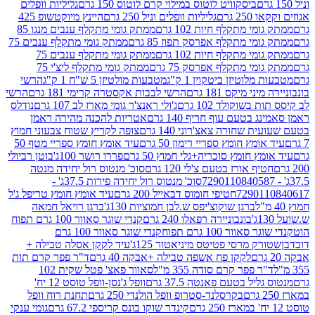
ביסקוויט לוטוס במילוי קרם לוטוס 150 גרם
גליליות וופלים
 גרם
גליליות וופלים וניל 250 גרם
היינץ מיוקטשופ 425
י מתקלף חיות 102 גרם
ממתק גומי מתקלף ענבים מנגו 85
י מתקלף אפרסק תפוז 85 גרם
ממתק גומי מתקלף ענבים 75
י מתקלף חיות 102 גרם
ממתק גומי מתקלף ענבים 75
י מתקלף אפרסק 75 גרם
ממתק גומי מתקלף ליצ'י 75
לוטיזן ביטקוין 1 ק"ג
מטבעות מולטיזן 5 ש"ח 1 ק"ג
הרשי
 מיקס 181 גרם
הרשי לבבות אקסטרה קרימי 181 גרם
הרשי
שוקולד 102 גרם
ג'ולי ראנצ'ר גומי מארז לב 107 גרם
נודלס
בטעם עוף חריף 140 גרם
אטריות להכנה מהירה ראמן
שחורה צאצ'רוני 140 גרם
צופה לקריץ שטוח צבעוני חמוץ
מץ חומץ ספריי רימון 50 גרם
עיד אומץ חומץ ספריי מטף 50
 חומץ סוכריה+גלי חמוץ 50 גרם
פררו רושר 100ג'
בוטן רביולי
ף אורז בטעם צ'לי 120 גרם
סוכ' מנטוס רול יחידה מנטה
סוכ' מנטוס רול יחידה פירות 37.5ג' -
72901
חטיפי חומוס דבאייל 200 גרם
עיד אומץ חומץ טריפל ג'ל
ברגן שוקוצ'יפס ש.לבן חמוציות 130ג'
ברגן רויאל חמאה
בונבוניירה רפאלו 240 גרם
קנדי שוגר סאוור 100 גרם תפוח
וור 100 גרם תפוח
קנדי שוגר סאוור 100 גרם
 מרסי פטיטס מיניאטור 125ג'
עיד לקקן אסלה טבילה +
לקקן פח אשפה טבילה +אבקה 40 גרם
ד"ר פפר קרם תות
 פפר קרם סודה 355 מ"ל
סאוור פאצ' פטל שקית 102
יל בטעם פאנטה 37.5 גרם
וופל ג'נסן-וופל טוסט 12 יח'
בקרסלנד-סטרופ וופל הולנדי 250 גרם
תחנת רוח וופל
קינדר שוקו בונס קריספי 67.2 גרם
גומי ענקי