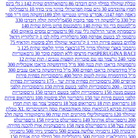
במילוי קרם דובדבן 86 גרם
ווארהדס שקית 142 ג גלי בינס
בש 30 גרם עמק חפר
טרולי בורגר מיני בודד 10 גרם
מילקה
K
בד"צ טורינו טנטיישן חלב 189ג'
משקה מוגז ד"ר פפר
משקה דר פפר בקבוק 450מ"ל
קוקה קולה דובדבן 330
 גוד שקית 140 גרם
מנטוס פרוט מיקס שקית 140
ר הרולטה ג'לי ענק 90 גרם
שמרים נמסים בואקום 450
בטעם אפרסק 500 גרם
לקריץ בלוק לבן 1 ק"ג
לקריץ וידאל
ירות הדר 1 ק"ג
דובאי שוקולד חלב פיסטוק וקדאיף 75
י שוקולד מריר 175ג'
באצ'י מריר קלאסי שקית 125 ג'
PERUGI
מארז מרציפן ללא תוספת סוכר 30 גרם
אטריות
צמר גפן עם סוכריות קופצות ענבים / תות שקית 12
 תות בננה 300 מ"ל בודד
משקה בראבו אשכולית 300
ה בראבו תפוזים 300 מ"ל בודד
משקה בראבו ענבים 300
רח עוגיות לוטוס קרמל 400 גרם
סוכריות בפחית פירות
סוכריות בפחית פרות יער - 175 גרם
סוכריות בפחית
סוכריות קלפני בטעם פירות 150 גרם
סוכריות קלפני
גרם
סוכריות קלפני בטעם דובדבן 150 גרם
סוכריות
רות יער 150 גרם
ריטר חלב פיסטוק 100 גרם
רואופ פירות
תות 18 גרם
רואופ פטל 18 גרם
סוכ' צמר גפן תות חמוץ
1ג'
מארז טסה מאוהב
מארז טסה ריגושים
ריסז XL טבלת
שוקוליטלי מקרונים תות שדה 90 גרם
קוטדור בושה חלב
גלס אורגינל 149 גרם
פרינגלס ברביקיו 158 גרם
פרינגלס
פרינגלס פיצה 158 גרם
בצקניות אורז להכנה מהירה-
ניוקי שלושה צבעים 500 גרם
מיני ניוקי 500 גרם
ניוקי
ג'יו קונכיות 500 גרם
גליליות וופל במילוי קרם אגוזים 150