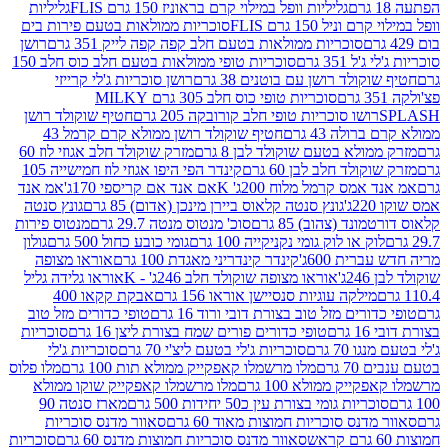
גליליות וופל במילוי קרם בראוניז 150 גרם FLIS
גליליות
יל 150 גרם FLIS
סוכריות ממולאות בטעם פירות בים
סוכריות ממולאות בטעם חלב קפה קפה לייק 351 גרם
רושן
351 גרם
סוכריות טופי ממולאות בטעם חלב כוס חלב 150
ולד רושן עם בוטנים 38 גרם
רושן סוכריות ג'לי קרייזי
סוכריות טופי כוס חלב 305 גרם MILKY
ושו סוכריות טופי חלב קורובקה 205 גרם
חטיף שוקולד רושן
לה 43 גרם
חטיף שוקולד רושן ממולא קרם קרמל 43
ולא בטעם שוקולד לבן 8 גרם
מזרק שוקולד חלב אגוזי לוז 60
לד חלב לבן 60 גרם
קינדר הפי היפו אגוזי לוז חמישייה 105
מס קרמל מלוח 200ג' K
אם אנד אם קריספי 170ג'
אמ אנד
גונץ סנטה קלאוס ביירן מינכן (אדום) 85 גרם
גונץ סנטה
ד (צהוב) 85 גרם
סוכ' מנטוס מנטה 29.7 גרם
מנטוס פירות
ק או לוק גומי נקניקייה 100 גרם
גומי כובע כחול 500 גרם
גולון
ית 600ג'
קינדר קינדריני מאגדת 100 גרם
אוראו מצופה
'
אוראו מצופה שוקולד חלב 246ג' - K
אוראו גלידה גליל
ילקה עוגיות סנסיישן אוראו 156 גרם
אבקת קקאו 400
רים מזל טוב בצורת דובי ורוד 16 גרם
טופי כדורים מזל טוב
ם
טופי כדורים פורים שמח בצורת ליצן 16 גרם
סוכריות
70 גרם
סוכריות ג'לי בטעם ליצ'י 70 גרם
סוכריות ג'לי
גרם
מלו מרשמלו קאפקייק ממולא תות 100 גרם
מלו פלוס
יק ממולא 100 גרם
מלו מרשמלו קאפקייק שוקו ממולא
יות גומי בצורת עין כ50 יחידות 500 גרם
מארז סנטה 90
נס סוכריות חמוצות מאוד 60 גרם
סאוור מדנס סוכריות
סאוור מדנס סוכריות חמוצות מדנס 60 גרם
סוכריות