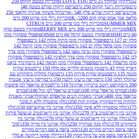
2 גרם I LOVE YOU
סוכריות בטעם קוקוס 250
ינגר קוקוס 250 גרם
צ'יפס ירקות שורש בטטה 40ג
רקות שורש סלק 40ג' -אורגני
הל משקה אנרגיה קלאסי 250
 שוקו חום 200ג'- K
סוכריות ג'ילי בוני פרוט 200 גרם
SUM
סוכריות ג'ילי בוני פרוט 200 גרם CITRUS
ילי בוני פרוט 200 גרם BERRY MIX
פופקורן בטעם שוקו
פופקורן בטעם קרמל 60 גרם OISHI
פופפולי פופקורן מוכן
פופפולי פופקורן מוכן מתוק מלוח 142 גרם
פופפולי
פלפל מלח ים 142 גרם
פופפולי פופקורן מוכן קרמל 142
ופקורן מוכן גבינה נאצו 142 גרם
פופפולי פופקורן מוכן צדר
פופפולי פופקורן מוכן צדר חלפיניו 142 גרם
פופפולי פופקורן
גרם
פופפולי פופקורן מוכן חמאה 142 גרם
קינדר בואנו
ם
גונץ בוטנים קלויים עם מלח 150 גר'
מנטוס שקית
מנטוס שקית פירות 135 גרם
מארז מקלות ביסקוויט עם
גרם
זריפה גרעיני דלעת 250 גרם
זריפה גרעיני אבטיח
ט רוטב ברביקיו אורגינל 510 מ"ל
פבורס טראפל לבן פיסטוק
טראפל שוקו 100ג'
פבורס טראפל לבן וניל 100ג'
פבורס
ג'
אנרג'י מאגדת דגנים טראפלס ושוקולד
אנרג'י מאגדת
ר
נסקוויק אבקת תות 350ג'
גולון טוסטדה ללא ת.סוכר
וסטדה ללא סוכר 350ג'
גולון אורגני ביו שוקוצ'יפס 150ג'
גולון
אג'סטיב צ'יה 270ג'
גולון אורגני ביו דיאג'סטיב ש.שועל פירות
אורגני ביו דיאג'סטיב ש.שועל שוקו 270ג'
גולון אורגני ביו
גולון מגה סנדוויץ' 250ג'
גולון אורגני ביו מריה 350ג'
סוכ'
ברים מוזרים 120ג'
סוכ' צ'ופה צ'ופס דברים מוזרים
צופס סוכ על מקל חמוץ 120ג'
ברילה פסטו ריקוטה א.מלך