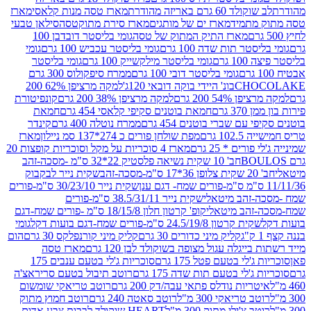
ד 60 גרם באריזה מהודרת
מארז טסה מנות קלאסי
מארז
מתמיד
מארז ים של מותגים
מארז סירת מתוקטסה
סילאן טבעי
מארז התיק המתוק של טסה
גומי בליסטר דובדבן 100
טר תות שדה 100 גרם
גומי בליסטר עכביש 100 גרם
גומי
 גרם
גומי בליסטר מילקשייק 100 גרם
גומי בליסטר
גומי בליסטר דובי 100 גרם
ממרח סיפקולוס 300 גרם
CHO
בונ' היידי בוקה דובאי 120ג'
למקה מרציפן 62% 200
54% 200 גרם
למקה מרציפן 38% 200 גרם
קונפיטורת
3 גרם
חמאת בוטנים סקיפי קלאסי 454 גרם
חמאת
עם שברי בוטנים 454 גרם
ממרח נוטלה 400 גרם
קינדר
10 גרם
מפת שולחן פורים כ 274*137 סמ ניילון
מארז
רים * 25 גרם
מארז 4 סוכריות על מקל וסוכריות קופצות 20
חב' 10 שקית נשיאה פלסטיק 22*32 ס"מ -מסכה-זהב
כה-זהב
שקית נייר לבקבוק
שקית נייר 30/23/10 ס"מ-פורים
-זהב מיטאלי
שקית נייר 38.5/31/11 ס"מ-פורים
זהב מיטאלי
קופ' קרטון חלון 18/15/8 ס"מ -פורים שמח-דגם
קית קרטון 24.5/19/8 ס"מ-פורים שמח-דגם בועות דקל
גומי
קליק מיני כדורים 30 גרם
קליק מיני קורנפלקס 30 גרם
הום
ייגלה עגול מצופה בשוקולד לבן 120 גרם
מארז טסה
'לי בטעם פטל 175 גרם
סוכריות ג'לי בטעם ענבים 175
ג'לי בטעם תות שדה 175 גרם
רוטב תיבול בטעם סריראצ'ה
ריות נודלס פתאי עבה/דק 200 גרם
רוטב טריאקי שומשום
ב טריאקי 300 מ"ל
רוטב סאטה 240 גרם
רוטב חמוץ מתוק
ב צ'ילי מתוק 300 מ"ל
HEART שוקולד לבבות צבע אדום