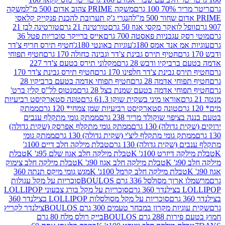
 100 גרם
משקה PRIME צהוב אדום 500 מ"ל
משקה
הנגרי ג'ק תערובת להכנת פנקייק קלאסי
ל לואקר מקסי אגוז 50 גרם
טורטינה 21 גרם
טורטינה לבן 21
 עגבניות פאסטה 700 גרם
אייס ברייקר סוכריות פטל 36
מ אנד אמס 180ג'
עוגיות באונטי 180ג'
חטיף תירס חריף צ'דר
חטיף תירס גבינת צ'דר וגבינה כחולה 170 גרם
חטיף תפוחי
ביקיו ודבש 28 גרם
מקלוני תירס בטעם צ'דר 227
 גבינת צ'דר חלפינו 170 גרם
חטיף תירס גבינת צ'דר 170
חי אדמה 28 גרם
חטיף תפוחי אדמה בטעם ברביקיו 28
וחי אדמה בטעם שמנת בצל 28 גרם
מנטוס לל"ס קלין ברט'
אוראו מיני בשקית שוקו 61.3 גרם
טונה סטארקיסט רביעיות
טונה סטארקיסט רביעיות שמן צמחי* 120 גרם
ממתק
יפוי שוקולד מריר 238 גרם
ממתק גומי מתקלף ענבים
דולה) 130 גרם
ממתק גומי מתקלף אפרסק (שקית גדולה)
ק גומי מתקלף ליצ'י (שקית גדולה) 130 גרם
ממתק גומי
(שקית גדולה) 130 גרם
טבלת מילקה חלב דיים 100ג'
דיזרט 100ג' K
טבלת מילקה חלב אגוז שלם 95ג' K
טבלת
K
טבלת מילקה חלב אגוז 90ג' K
טבלת מילקה חלב צימוק
טבלת מילקה חלב קרמל 100ג' K
מגש גומי מיקס תנתה 360
 מסולסל 336 גרם BOULOS
סוכריות על מקל עגולות
 גרם
סוכריות על מקל בורג צבעוני LOLLIPOP
סוכריות על מקל מסולסלות LOLLIPOP בצילנדר 360
ות מקרון במבחר טעמים 300 גרם BOULOS
צילנדר לקריץ
28 גרם BOULOS
בייק רולס מלח 80 גרם