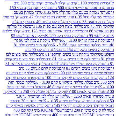
ק 100 ג'
קרם שוקולד לשמרים וקראנצ'ים 500 גרם
רסו למילוי מקרון 500 גרם
פניני קראנץ מיקס מיני 150
תק בטעם מלון מתקלף גדול 135ג'
טרנד ממתק בטעם
גדול 135ג'
פוקי מקלות דאבל שוקולד 47 גרם
שוק' בר פוקי
 33 גרם
פוקי מקלות לבן עוגיות 40 גרם
פוקי מקלות
רם
מילקה ביצה חלב עם כפית 136 גרם
שוקולד מילקה
 גרם
מילקה ביצה אוראו עם כפית 128 גרם
שוקולד מילקה
גרם
מילקה בבלי חלב 90ג'-K
מילקה ארנב לוטוס 95
ה אוראו 100ג' - K
שוקולד מילקה טבלה לבן 90 גר' -
ה סנסיישן קקאו 156ג' - K
מילקה מיני ביצים חלב 81
ים ביסקוויט 264 גרם
מילקה חום לבן 90 גרם
ולד מילקה מיני ביצים קריספי 81 גרם
מילקה מיני ביצים לבן
מילקה מיני ביצים ש.לבן 81 גרם
מילקה מיני ביצים ביסקוויט
 ביצה מילוי מיני ביצים 97 גרם
מילקה מיני ביצים אוראו 81
י ביצים דאיים 81 גרם
מילקה קרם אגוזים 85 גרם
קה ביצי שוקולד לבן 90 גרם
מילקה ביצה מילוי קרם רביעייה
דור מיני ביצים שוקולד מריר 100 גרם
קוטדור ביצים שוקולד
טבלת מילקה ביסקוויט קרם 100ג' - K
מילקה טבלה תות
נדר חלב במילוי קרם קקאו 46.8 גרם
בונ' היידי מאונטן פטל
סי אגוזים 100ג'
שוקולד מילקה טבלה ג'לי 250 גר'-K
מילקה
פאוס 260ג' - K
ליאון שוקולד לבן חמישייה 5*30ג'
וגיות שוקוצי'פס צימוק 135ג' - K
גומי בננה כ 30 גרם
בר
 חלב פיסטוק וקדאיף 145 גרם
קוביות אפיפית במילוי קרם
 כרמית 200 גרם
מרשמלו JOOMI מיני גולף לבן 400
400 גרם
מרשמלו JOOMI מיני גולף