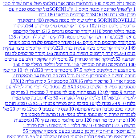
ת 100 גרם
מארז טסה אור גדול
גומי פטל אדום שחור סטי
רינטה סנטה מיקס 1 ק"ג SORINI
בונ' קריסמס סנטה עם
בונ' קריסמס טיפאני 180 גרם
גרם
SORINI
קינדר
דמות 102 ג'
קינדר קריסמיס מיני פריינדס 164ג'
קינדר
מל 110ג'
קינדר קריסמס גרביים 212ג'
רפאלו קריסמס
פררו רושר קריסמיס סנטה 70ג'
קינדר שוקולד חנוכייה 135
יסמס תיק מיקס 193ג'
קינדר קריסמיס קלנדר כוכב מעורב
 קריסמיס ביצה ענקית בנות 220ג'
קינדר קריסמיס ביצה ענקית
ינדר קריסמס דמויות עם הפתעה 36ג'
קינדר קריסמיס לב עם
מילקה אוראו סנדוויץ 92 גרם
מילקה שוקולד חלב עם עדשים
קה עוגיות סנסיישן 156 גרם
וופל מילקה במילוי קרם 150
לקיניס מילקה 87.5 גרם
טורינו מריר 320ג'
דן לגן 10 כד שמן
 סמ
סביבון מוט נס גדול היה פה ברשת 14 סמ
אקדח 2
33 סמ
סביבון 5 קומות בלוח 17X12
ופ 22.5X13 סמ
10 כלי דמוי נורה למילוי עם
דן לגן 12 מ.מפתחות פנס לד צבעוני 7 סמ
מארז 3 מזרקים
10 מל'
מזרק גדול לאפייה - 50 מל'
4 סביבון טוש מצייר
דן לגן 10 סביבון טוש מצייר צבעוני 6.5X5.5 סמ
3 חותכן
סביבון חנוכיה
הפתעה 10 פנס לד צבעוני 9 סמ
12 מזרק 20 מל'
ירה וקישוט
גומי נודלס ענקי 120ג'
מרשמלו פאסט פוד
 מח תות 120 גרם נוזל
גומי סנטה ענקי 170ג'
מטבעות
מטבע 10 שח חלבי 1 ק"ג
מטבע 5 שח פרווה 1
פרוטאין פרו-חטיף חלבון טבעוני בטעם פיסטוק שוקולד 55
פרו-חטיף חלבון טבעוני בטעם שוקולד וניל 55 גרם
פרוטאין