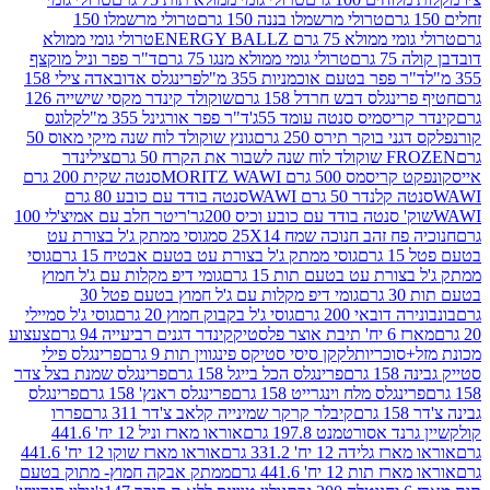
טרולי מרשמלו בננה 150 גרם
טרולי מרשמלו 150
לא 75 גרם ENERGY BALLZ
טרולי גומי ממולא
גרם
טרולי גומי ממולא מנגו 75 גרם
ד"ר פפר וניל מוקצף
 פפר בטעם אוכמניות 355 מ"ל
פרינגלס אדובאדה צילי 158
נגלס דבש חרדל 158 גרם
שוקולד קינדר מקסי שישייה 126
ריסמיס סנטה עומד 55ג'
ד"ר פפר אורגינל 355 מ"ל
קלוגס
 בוקר תירס 250 גרם
גונץ שוקולד לוח שנה מיקי מאוס 50
 את הקרח 50 גרם
צילינדר
50 גרם MORITZ WAWI
סנטה שקית 200 גרם
לנדר 50 גרם WAWI
סנטה בודד עם כובע 80 גרם
 סנטה בודד עם כובע וכיס 200גר'
ריטר חלב עם אמיצ'לי 100
 זהב חנוכה שמח 25X14 סמ
גוסי ממתק ג'ל בצורת עט
ם
גוסי ממתק ג'ל בצורת עט בטעם אבטיח 15 גרם
גוסי
ורת עט בטעם תות 15 גרם
גומי דיפ מקלות עם ג'ל חמוץ
ם
גומי דיפ מקלות עם ג'ל חמוץ בטעם פטל 30
דובאי 200 גרם
גוסי ג'ל בקבוק חמוץ 20 גרם
גוסי ג'ל סמיילי
וצר פלסטיק
קינדר דגנים רביעייה 94 גרם
צעצוע
סוכריות
לקקן סיסי סטיקס פינגווין תות 9 גרם
פרינגלס פילי
רם
פרינגלס הכל בייגל 158 גרם
פרינגלס שמנת בצל צדר
נגלס מלח וינגרייט 158 גרם
פרינגלס ראנץ' 158 גרם
פרינגלס
קיבלר קרקר שמינייה קלאב צ'דר 311 גרם
פררו
אסורטמנט 197.8 גרם
אוראו מארז וניל 12 יח' 441.6
ידה 12 יח' 331.2 גרם
אוראו מארז שוקו 12 יח' 441.6
ת 12 יח' 441.6 גרם
ממתק אבקה חמוץ- מתוק בטעם