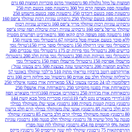
 גולגולת 90 גרם
סאוור מדנס סוכריות חמוצות 60 גרם
 מצופה קרם וניל 300 גרם
עוגת ספוג בטעם תות 250
 בטעם דובדבן 250 גרם
עוגת ספוג בטעם מישמש 250
ג בטעם שוקולד 250 גרם
קינג עוגיות רכות שוקולד צ'יפס 160
יות רכות שוקולד מריר צ'יפס 160 גרם
קינג עוגיות רכות
'יפס 160 גרם
קינג עוגיות רכות שיבולת תפוז שוקו צ'יפס
ה ספוג מצופה קרם קקאו 300 גרם
אורביט רפרשרס מסטיק
עם אבטיח פטל בקבוקון 67 גרם
טרולי גומי פינגווין 150
י שיני דרקולה 150 גרם
טרולי סופר בריין 150ג'
טרולי גומי
טרולי גומי פירות ים 175 גרם
טרולי גומי עכברים 200
י נשיקות תות 200 גרם
טרולי גומי פרות חלב 200 גרם
טרולי
150 גרם
טרולי מרשמלו תפוח 150 גרם
טרולי גומי
200 גרם
קישוטי עוגה בצנצנת 500 גרם צבעוני עגול /
טב ברבקיו טריאקי מתוק 510 מ"ל
בר שוקולד באונטי 57
ולד חלב עם אגוזים 90 גרם
שוק' טב מילקה דיים 100 גרם
יבון צבעוני 5X2 סמ
ארוחת אורז בסגנון איטלקי 250
ז בסגנון מקסיקני 250 גרם
ארוחת אורז אושפלו 250
ז מג'דרה 250 גרם
הריבו אבטיח 160ג'
היידי מוצארט תפוז
וצארט נוגט ליצ'י 119ג'
גונץ סוכריית מקל סבא קשת 144
ת קטנות בשקית 100 גרם
גונץ אנשי שלג משוקולד במילוי
85 גרם
גונץ אנשי שלג משוקולד במילוי קרם חלב ברשת
 סנטה משוקולד במילוי קרם חלב ברשת 85 גרם
גונץ שוקולד
שישיה 78 גרם
גונץ שוקולד חלב סנטה 100 גרם
גונץ עוגיות
גונץ שוקולד לוח שנה מפרץ
גרם
גונץ שוקולד לוח שנה קריסמיס 50 גרם
גונץ מיקס