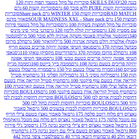
SKILLS DUO סוכריות על מקל בטעמי תפוח ותות 120
P ללא סוכר 60 גרם
סוכריות קשות 60 גרם
BAD
סוכריות קשות WINTER 150 גרם Share pack
סוכריות
סאוור מדנס
קל חמוצות בשקית 100 גרם
סוכריות על מקל בטעמי פירות
סוכריות קולה ולימון 120 גרם
דגני בוקר סיני מיניס
 אולטרה פאנטזי משקה אנרגיה ללא סוכר 500 מ"ל
מונסטר
ה ויולט משקה אנרגיה 500 מ"ל
קוואקר 500 גרם
חלב מרוכז
3 גרם
סנאפי חטיפי אפונה ירוקה פריכים בטעם חריף
 מרוכז וממותק 370 גרם
דוריטוס מקסיקן טאקו 110ג'
סנאפי
ירוקה פריכים בטעם טבעי 108 גרם
סנאפי חטיפי אפונה
בטעם גבינה 108 גרם
ממבה ביץ' בייטס 160ג'
ממבה מג'יק
ממרח מרשמלו בטעם וניל 150 גרם
ממרח מרשמלו בטעם
מילקה נוסיני 31.5 גרם
מילקה וופליני 31 גרם
חטיף סטייל
בטעם עוף פיקנטי 100 גרם
חטיף סטייל קוריאה אורז בטעם
100 גרם
חטיף סטייל קוריאה אורז בטעם קארבונרה 100
יל קוריאה אורז בטעם פיקנטי 100 גרם
BOULOS סוכריות
אדום לבן 500 גרם
BOULOS סוכריות דחוסות לבבות לבן
BOULOS סוכריות דחוסות לבבות כחול לבן 500
 צבעונים 500 גרם
אל סאבור
וח רוטב סלסה 175 גרם
אל סאבור נאצ'ו בטעם צ'ילי חריף
175 גרם
אל סאבור נאצ'וס דיפ מלוח עם מטבל גוואקמולי
סאבור נאצ'וס דיפ צ'ילי ברוטב גבינה 175 גרם
סוכ' ג'לי פירות
סאבור נאצ'וס בטעם צ'ילי עם רוטב גבינה 175 גרם
חטיף
חטיף דובאי מריר 40 גרם
פילסברי ציפוי כחול 442