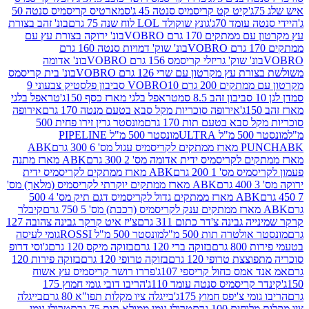
קיט קט קריסמיס סנטה 45 ג'
סמארטיס קריסמיס סנטה 50
עומד 70ג'
גונץ שוקולד LOL לוח שנה 75 גרם
בונ' זהב בצורת
תקים 170 גרם VOBRO
בונ' ירוקה בצורת עץ עם
בונ' שוק' דמויות סנטה 160 גרם
נ' שוק' גריזלי קריסמס 156 גרם VOBRO
בונ' אדומה
עץ מקרטון עם שרי 126 גרם VOBRO
בונ' בית קריסמס
 200 גרם VOBRO
10 סביבון פלסטיק צבעוני 9
טראפל בלגי מארז כסף 150ג'
טראפל בלגי
אירופה סוכריות מקל סבא בטעם מנטה 170 גרם
אירופה
סבא בטעם תות 170 גרם
מונסטר גרין זירו פחית 500
ULT
מונסטר 500 מ"ל PIPELINE
ABK
PU
לקריסמיס ידית אדומה מס' 2 300 גרם
ABK מארז מתנה
מס' 1 200 גרם
ABK מארז ממתקים לקריסמיס ידית
ABK מארז ממתקים יוקרתי לקריסמיס (מלאך) מס'
ABK מארז ממתקים גדול לקריסמיס דגם תיק מס' 4 500
קיבלר
גבינה צ'דר כתום 311 גרם
צ'יז איט קרקר גבינה צהובה 127
ולטרה תות 500 מ"ל
מונסטר 500 מ"ל ROSSI
גומי לעיסה
 גרם
בזוקה ברי 120 גרם
בזוקה מיקס 120 גרם
ג'וסי דרופ
ת טרופי 120 גרם
בזוקה טרופי 120 גרם
בזוקה פירות 120
מס כחול קריספי 107ג'
פררו רושר קריסמיס עץ אשוח
קריסמיס סנטה עומד 110ג'
הריבו דובי גומי חמוץ 175
י צ'יפס חמוץ 175ג'
בייגלה ציו מקלות תפו"א 80 גרם
בייגלה
ים 100 גרם
טרולי גומי ממולא תות 75 גרם
טרולי גומי