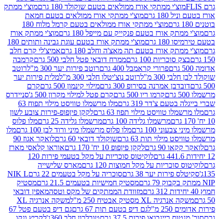
וצ'י ממתקי אורז ממולאים בטעם שוקולד 180 גרם
מוצ'י ממתק
180 גרם
מוצ'י ממתקי אורז ממולאים בטעם חמאת
מוצ'י ממתקי אורז ממולאים בטעם קרמל מלוח 180
תק אורז בטעם פנקייק עם מייפל 180 גרם
מוצ'י ממתק אורז
18 גרם
מוצ'י ממתק אורז בטעם עוגת גבינה ותותים 180
תק אורז בטעם תה מאצ'ה וחלב 180 גרם
אמיצ'לי קרם חלב
סוכריות 100 גרם
ממרח דובאי פטל חלבי 500 גרם
קרמבה
פרורי קראמבל 400 גרם
רוטב פירות יער 300 מ"ל
רוטב
 300 מ"ל
רוטב נוצ'יטלו חלבי 300 מ"ל
מלית פירות יער
דבן אמרנה בסירופ 300 גרם
מילוי קינמון 500 גרם
קרם
קרמו ריו 500 גרם
קרם פטל למילוי מקרון 500 ג'
סניידרס
טעם צ'דר 319 גרם
מלו מרשמלו טוויסט מילוי תפוח 63
לו טוויסט מילוי תפוז 63 גרם
לקקן פיןפופ-פירות צובע לשון
מרשמלו גלידה 100 גרם
מרשמלו גלידה 25 גרם
מלו פלוס
עוני 100 גרם
מלו פלוס מרשמלו מיני ורוד לבן 100 גרם
מלו
 מילוי תות 63 גרם
שוקולד דובאי 60 גרם
לואקר אגוז 90
ו 90 גרם
לקקן פיןפופ 10 יח' 170 גרם
אוראו קלאסי מארז
לוקיטוס סוכריות על מקל בטעמי פירות 120
סוכריות על מקל חמוצות 120 גרם
מארס שלישייה
פירות יער 38 גרם
סוכריה על מקל בטעמים 22 גרם
NIK L
מסטיק חמישיות בטעמים 21.5 גרם
מסטיק
מזוודת הממתקים של מקס וטסה
מאפין דובאי
יה XL מסטיק אבטיח 250 מ"ל
משקה אנרגיה XL
2 מ"ל
גם דיפ בטעם תות 67 גרם
גם דיפ בטעם פטל 67
ס ריינבואו פירות 37.5 גרם
טובלרון חלב 360ג'
לקריץ ונקו