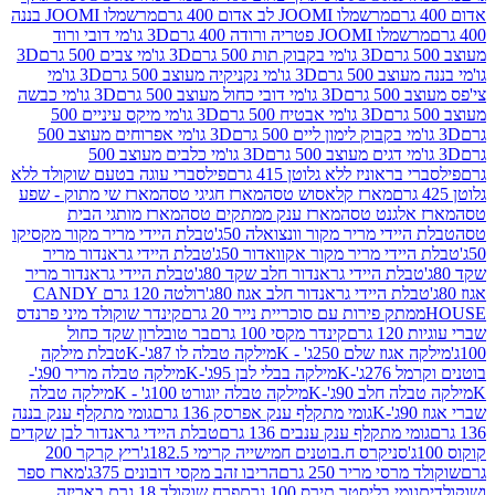
מרשמלו JOOMI לב אדום 400 גרם
מרשמלו JOOMI בננה
JOOM פטריה ורודה 400 גרם
3D גו'מי דובי ורוד
3D גו'מי בקבוק תות 500 גרם
3D גו'מי צבים 500 גרם
3D
 500 גרם
3D גו'מי נקניקיה מעוצב 500 גרם
3D גו'מי
גרם
3D גו'מי דובי כחול מעוצב 500 גרם
3D גו'מי כבשה
3D גו'מי אבטיח 500 גרם
3D גו'מי מיקס עיניים 500
3D גו'מי אפרוחים מעוצב 500
3D גו'מי כלבים מעוצב 500
ראוניז ללא גלוטן 415 גרם
פילסברי עוגה בטעם שוקולד ללא
מארז קלאסוש טסה
מארז חגיגי טסה
מארז שי מתוק - שפע
אלגנט טסה
מארז ענק ממתקים טסה
מארז מותגי הבית
ידי מריר מקור וונצואלה 50ג'
טבלת היידי מריר מקור מקסיקו
ידי מריר מקור אקוואדור 50ג'
טבלת היידי גראנדור מריר
לת היידי גראנדור חלב שקד 80ג'
טבלת היידי גראנדור מריר
ת היידי גראנדור חלב אגוז 80ג'
רולטה 120 גרם CANDY
תק פירות עם סוכריית נייר 20 גרם
קינדר שוקולד מיני פרנדס
רם
קינדר מקסי 100 גרם
בר טובלרון שקד כחול
וז שלם 250ג' - K
מילקה טבלה לו 87ג'-K
טבלת מילקה
2ג'-K
מילקה בבלי לבן 95ג'-K
מילקה טבלה מריר 90ג'-
חלב 90ג'-K
מילקה טבלה יוגורט 100ג' - K
מילקה טבלה
גומי מתקלף ענק אפרסק 136 גרם
גומי מתקלף ענק בננה
י מתקלף ענק ענבים 136 גרם
טבלת היידי גראנדור לבן שקדים
סניקרס ח.בוטנים חמישייה קרימי 182.5ג'
ריץ קרקר 200
סי מריר 250 גרם
הריבו זהב מקסי דובונים 375ג'
מארז ספר
ומי בליסטר תירס 100 גרם
פרח שוקולד 18 גרם באריזה