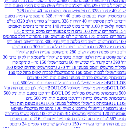
נוטלה 200 גרם
גולון טווינס ללא ת.סוכר 147ג'
גולון סנדוויץ'
250ג'
גולון דיאג'סטיב מוזלי 365ג'
מסטיק חמוץ בטעם תות
מסטיק חמוץ בטעם מנגו 40 יחידות 328
 בטעמים שונים 40 יחידות 328 גרם
מסטיק חמוץ בטעם
רה 40 יחידות 328 גרם
בד"צ טורינו חלב 320ג'
בד"צ
100ג'
הריבו בלוני לבבות 140 גרם
הריבו נחשים תאומים
שקית 160 גרם דובי צבעוני
הריבו מיקס אדומים 175
ים 175 גרם
ריטר לבן סמרטיס 100 גרם
ריטר חלב סמרטיס
יטוס רוטב דיפ סלסה חריף עדין 300 גרם
דוריטוס רוטב דיפ
ם
דוריטוס רוטב דיפ סלסה חריף 300 גרם
דוריטוס
ת חמוצה ושום 280 גרם
קווסט עוגיית חלבון שוקולד
 עוגיית חלבון חמאת בוטנים שוקולד צ'יפס
מארז לקקן ברבי 30
קינדר ג'וי שלישייה 60 גרם
מרשמלו 150 גר – סוניק
מארז
מס צבעוני 18 יח' 270 גרם
מרשמלו פרחים יאמס 160
בבות יאמס 160 גרם
מרשמלו לבבות יאמס כחול לבן 160
ממתק מרשמלו פרחים צבעוני בטעם תות וניל 500 גרם
ממתק מרשמלו לבבות ורוד לבן בטעם תות וניל 500 גרם
ממתק מרשמלו מסולסל BOULOSתכלת לבן בטעם תות וניל
ממתק מרשמלו מסולסל BOULOSורוד לבן בטעם תות וניל 500
ממתק מרשמלו כריות ורוד,לבן בטעם תות וניל 500 גרם
ממתק מרשמלו מסולסל צבעוני BOULOSבטעם תות וניל
ין מרשמלו טוויסט אבטיח 120 גרם
פופין מרשמלו טוויסט
פופין מרשמלו 3D תות שדה 100 גרם
קטשופ סרירצ'ה
סוכריות סודה בצורת אבן נייר ומספרים 216 גרם
פס טעים
טי עשירייה 150 גרם
לקקן שרביט הקסמים 24 גרם
פס