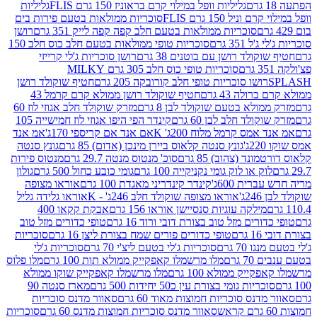
גליליות וופל במילוי קרם בראוניז 150 גרם FLIS
גליליות
יל 150 גרם FLIS
סוכריות ממולאות בטעם פירות בים
סוכריות ממולאות בטעם חלב קפה קפה לייק 351 גרם
רושן
351 גרם
סוכריות טופי ממולאות בטעם חלב כוס חלב 150
ולד רושן עם בוטנים 38 גרם
רושן סוכריות ג'לי קרייזי
סוכריות טופי כוס חלב 305 גרם MILKY
ושו סוכריות טופי חלב קורובקה 205 גרם
חטיף שוקולד רושן
לה 43 גרם
חטיף שוקולד רושן ממולא קרם קרמל 43
ולא בטעם שוקולד לבן 8 גרם
מזרק שוקולד חלב אגוזי לוז 60
לד חלב לבן 60 גרם
קינדר הפי היפו אגוזי לוז חמישייה 105
מס קרמל מלוח 200ג' K
אם אנד אם קריספי 170ג'
אמ אנד
גונץ סנטה קלאוס ביירן מינכן (אדום) 85 גרם
גונץ סנטה
ד (צהוב) 85 גרם
סוכ' מנטוס מנטה 29.7 גרם
מנטוס פירות
ק או לוק גומי נקניקייה 100 גרם
גומי כובע כחול 500 גרם
גולון
ית 600ג'
קינדר קינדריני מאגדת 100 גרם
אוראו מצופה
'
אוראו מצופה שוקולד חלב 246ג' - K
אוראו גלידה גליל
ילקה עוגיות סנסיישן אוראו 156 גרם
אבקת קקאו 400
רים מזל טוב בצורת דובי ורוד 16 גרם
טופי כדורים מזל טוב
ם
טופי כדורים פורים שמח בצורת ליצן 16 גרם
סוכריות
70 גרם
סוכריות ג'לי בטעם ליצ'י 70 גרם
סוכריות ג'לי
גרם
מלו מרשמלו קאפקייק ממולא תות 100 גרם
מלו פלוס
יק ממולא 100 גרם
מלו מרשמלו קאפקייק שוקו ממולא
יות גומי בצורת עין כ50 יחידות 500 גרם
מארז סנטה 90
נס סוכריות חמוצות מאוד 60 גרם
סאוור מדנס סוכריות
סאוור מדנס סוכריות חמוצות מדנס 60 גרם
סוכריות