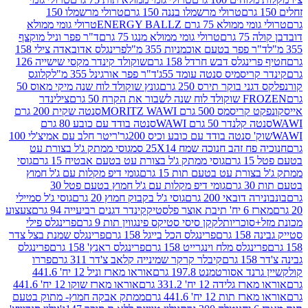
טרולי מרשמלו בננה 150 גרם
טרולי מרשמלו 150
לא 75 גרם ENERGY BALLZ
טרולי גומי ממולא
גרם
טרולי גומי ממולא מנגו 75 גרם
ד"ר פפר וניל מוקצף
 פפר בטעם אוכמניות 355 מ"ל
פרינגלס אדובאדה צילי 158
נגלס דבש חרדל 158 גרם
שוקולד קינדר מקסי שישייה 126
ריסמיס סנטה עומד 55ג'
ד"ר פפר אורגינל 355 מ"ל
קלוגס
 בוקר תירס 250 גרם
גונץ שוקולד לוח שנה מיקי מאוס 50
 את הקרח 50 גרם
צילינדר
50 גרם MORITZ WAWI
סנטה שקית 200 גרם
לנדר 50 גרם WAWI
סנטה בודד עם כובע 80 גרם
 סנטה בודד עם כובע וכיס 200גר'
ריטר חלב עם אמיצ'לי 100
 זהב חנוכה שמח 25X14 סמ
גוסי ממתק ג'ל בצורת עט
ם
גוסי ממתק ג'ל בצורת עט בטעם אבטיח 15 גרם
גוסי
ורת עט בטעם תות 15 גרם
גומי דיפ מקלות עם ג'ל חמוץ
ם
גומי דיפ מקלות עם ג'ל חמוץ בטעם פטל 30
דובאי 200 גרם
גוסי ג'ל בקבוק חמוץ 20 גרם
גוסי ג'ל סמיילי
וצר פלסטיק
קינדר דגנים רביעייה 94 גרם
צעצוע
סוכריות
לקקן סיסי סטיקס פינגווין תות 9 גרם
פרינגלס פילי
רם
פרינגלס הכל בייגל 158 גרם
פרינגלס שמנת בצל צדר
נגלס מלח וינגרייט 158 גרם
פרינגלס ראנץ' 158 גרם
פרינגלס
קיבלר קרקר שמינייה קלאב צ'דר 311 גרם
פררו
אסורטמנט 197.8 גרם
אוראו מארז וניל 12 יח' 441.6
ידה 12 יח' 331.2 גרם
אוראו מארז שוקו 12 יח' 441.6
ת 12 יח' 441.6 גרם
ממתק אבקה חמוץ- מתוק בטעם