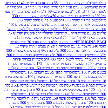
במילוי קרם דובדבן 86 גרם
ווארהדס שקית 142 ג גלי בינס
בש 30 גרם עמק חפר
טרולי בורגר מיני בודד 10 גרם
מילקה
K
בד"צ טורינו טנטיישן חלב 189ג'
משקה מוגז ד"ר פפר
משקה דר פפר בקבוק 450מ"ל
קוקה קולה דובדבן 330
 גוד שקית 140 גרם
מנטוס פרוט מיקס שקית 140
ר הרולטה ג'לי ענק 90 גרם
שמרים נמסים בואקום 450
בטעם אפרסק 500 גרם
לקריץ בלוק לבן 1 ק"ג
לקריץ וידאל
ירות הדר 1 ק"ג
דובאי שוקולד חלב פיסטוק וקדאיף 75
י שוקולד מריר 175ג'
באצ'י מריר קלאסי שקית 125 ג'
PERUGI
מארז מרציפן ללא תוספת סוכר 30 גרם
אטריות
צמר גפן עם סוכריות קופצות ענבים / תות שקית 12
 תות בננה 300 מ"ל בודד
משקה בראבו אשכולית 300
ה בראבו תפוזים 300 מ"ל בודד
משקה בראבו ענבים 300
רח עוגיות לוטוס קרמל 400 גרם
סוכריות בפחית פירות
סוכריות בפחית פרות יער - 175 גרם
סוכריות בפחית
סוכריות קלפני בטעם פירות 150 גרם
סוכריות קלפני
גרם
סוכריות קלפני בטעם דובדבן 150 גרם
סוכריות
רות יער 150 גרם
ריטר חלב פיסטוק 100 גרם
רואופ פירות
תות 18 גרם
רואופ פטל 18 גרם
סוכ' צמר גפן תות חמוץ
1ג'
מארז טסה מאוהב
מארז טסה ריגושים
ריסז XL טבלת
שוקוליטלי מקרונים תות שדה 90 גרם
קוטדור בושה חלב
גלס אורגינל 149 גרם
פרינגלס ברביקיו 158 גרם
פרינגלס
פרינגלס פיצה 158 גרם
בצקניות אורז להכנה מהירה-
ניוקי שלושה צבעים 500 גרם
מיני ניוקי 500 גרם
ניוקי
ג'יו קונכיות 500 גרם
גליליות וופל במילוי קרם אגוזים 150