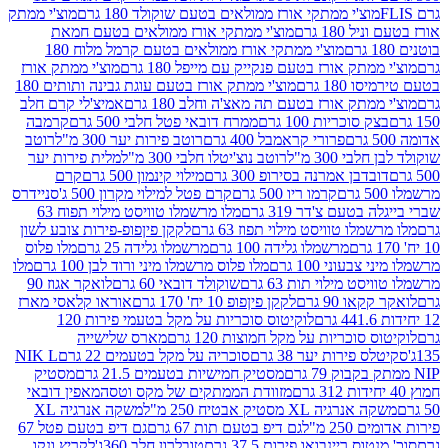
וצ'י ממתקי אורז ממולאים בטעם שוקולד 180 גרם
מוצ'י ממתק
180 גרם
מוצ'י ממתקי אורז ממולאים בטעם חמאת
מוצ'י ממתקי אורז ממולאים בטעם קרמל מלוח 180
תק אורז בטעם פנקייק עם מייפל 180 גרם
מוצ'י ממתק אורז
18 גרם
מוצ'י ממתק אורז בטעם עוגת גבינה ותותים 180
תק אורז בטעם תה מאצ'ה וחלב 180 גרם
אמיצ'לי קרם חלב
סוכריות 100 גרם
ממרח דובאי פטל חלבי 500 גרם
קרמבה
פרורי קראמבל 400 גרם
רוטב פירות יער 300 מ"ל
רוטב
 300 מ"ל
רוטב נוצ'יטלו חלבי 300 מ"ל
מלית פירות יער
דבן אמרנה בסירופ 300 גרם
מילוי קינמון 500 גרם
קרם
קרמו ריו 500 גרם
קרם פטל למילוי מקרון 500 ג'
סניידרס
טעם צ'דר 319 גרם
מלו מרשמלו טוויסט מילוי תפוח 63
לו טוויסט מילוי תפוז 63 גרם
לקקן פיןפופ-פירות צובע לשון
מרשמלו גלידה 100 גרם
מרשמלו גלידה 25 גרם
מלו פלוס
עוני 100 גרם
מלו פלוס מרשמלו מיני ורוד לבן 100 גרם
מלו
 מילוי תות 63 גרם
שוקולד דובאי 60 גרם
לואקר אגוז 90
ו 90 גרם
לקקן פיןפופ 10 יח' 170 גרם
אוראו קלאסי מארז
לוקיטוס סוכריות על מקל בטעמי פירות 120
סוכריות על מקל חמוצות 120 גרם
מארס שלישייה
פירות יער 38 גרם
סוכריה על מקל בטעמים 22 גרם
NIK L
מסטיק חמישיות בטעמים 21.5 גרם
מסטיק
מזוודת הממתקים של מקס וטסה
מאפין דובאי
יה XL מסטיק אבטיח 250 מ"ל
משקה אנרגיה XL
2 מ"ל
גם דיפ בטעם תות 67 גרם
גם דיפ בטעם פטל 67
ס ריינבואו פירות 37.5 גרם
טובלרון חלב 360ג'
לקריץ ונקו