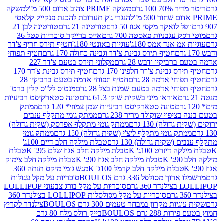
 100 גרם
משקה PRIME צהוב אדום 500 מ"ל
משקה
הנגרי ג'ק תערובת להכנת פנקייק קלאסי
ל לואקר מקסי אגוז 50 גרם
טורטינה 21 גרם
טורטינה לבן 21
 עגבניות פאסטה 700 גרם
אייס ברייקר סוכריות פטל 36
מ אנד אמס 180ג'
עוגיות באונטי 180ג'
חטיף תירס חריף צ'דר
חטיף תירס גבינת צ'דר וגבינה כחולה 170 גרם
חטיף תפוחי
ביקיו ודבש 28 גרם
מקלוני תירס בטעם צ'דר 227
 גבינת צ'דר חלפינו 170 גרם
חטיף תירס גבינת צ'דר 170
חי אדמה 28 גרם
חטיף תפוחי אדמה בטעם ברביקיו 28
וחי אדמה בטעם שמנת בצל 28 גרם
מנטוס לל"ס קלין ברט'
אוראו מיני בשקית שוקו 61.3 גרם
טונה סטארקיסט רביעיות
טונה סטארקיסט רביעיות שמן צמחי* 120 גרם
ממתק
יפוי שוקולד מריר 238 גרם
ממתק גומי מתקלף ענבים
דולה) 130 גרם
ממתק גומי מתקלף אפרסק (שקית גדולה)
ק גומי מתקלף ליצ'י (שקית גדולה) 130 גרם
ממתק גומי
(שקית גדולה) 130 גרם
טבלת מילקה חלב דיים 100ג'
דיזרט 100ג' K
טבלת מילקה חלב אגוז שלם 95ג' K
טבלת
K
טבלת מילקה חלב אגוז 90ג' K
טבלת מילקה חלב צימוק
טבלת מילקה חלב קרמל 100ג' K
מגש גומי מיקס תנתה 360
 מסולסל 336 גרם BOULOS
סוכריות על מקל עגולות
 גרם
סוכריות על מקל בורג צבעוני LOLLIPOP
סוכריות על מקל מסולסלות LOLLIPOP בצילנדר 360
ות מקרון במבחר טעמים 300 גרם BOULOS
צילנדר לקריץ
28 גרם BOULOS
בייק רולס מלח 80 גרם