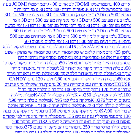
מרשמלו JOOMI לב אדום 400 גרם
מרשמלו JOOMI בננה
JOOM פטריה ורודה 400 גרם
3D גו'מי דובי ורוד
3D גו'מי בקבוק תות 500 גרם
3D גו'מי צבים 500 גרם
3D
 500 גרם
3D גו'מי נקניקיה מעוצב 500 גרם
3D גו'מי
גרם
3D גו'מי דובי כחול מעוצב 500 גרם
3D גו'מי כבשה
3D גו'מי אבטיח 500 גרם
3D גו'מי מיקס עיניים 500
3D גו'מי אפרוחים מעוצב 500
3D גו'מי כלבים מעוצב 500
ראוניז ללא גלוטן 415 גרם
פילסברי עוגה בטעם שוקולד ללא
מארז קלאסוש טסה
מארז חגיגי טסה
מארז שי מתוק - שפע
אלגנט טסה
מארז ענק ממתקים טסה
מארז מותגי הבית
ידי מריר מקור וונצואלה 50ג'
טבלת היידי מריר מקור מקסיקו
ידי מריר מקור אקוואדור 50ג'
טבלת היידי גראנדור מריר
לת היידי גראנדור חלב שקד 80ג'
טבלת היידי גראנדור מריר
ת היידי גראנדור חלב אגוז 80ג'
רולטה 120 גרם CANDY
תק פירות עם סוכריית נייר 20 גרם
קינדר שוקולד מיני פרנדס
רם
קינדר מקסי 100 גרם
בר טובלרון שקד כחול
וז שלם 250ג' - K
מילקה טבלה לו 87ג'-K
טבלת מילקה
2ג'-K
מילקה בבלי לבן 95ג'-K
מילקה טבלה מריר 90ג'-
חלב 90ג'-K
מילקה טבלה יוגורט 100ג' - K
מילקה טבלה
גומי מתקלף ענק אפרסק 136 גרם
גומי מתקלף ענק בננה
י מתקלף ענק ענבים 136 גרם
טבלת היידי גראנדור לבן שקדים
סניקרס ח.בוטנים חמישייה קרימי 182.5ג'
ריץ קרקר 200
סי מריר 250 גרם
הריבו זהב מקסי דובונים 375ג'
מארז ספר
ומי בליסטר תירס 100 גרם
פרח שוקולד 18 גרם באריזה