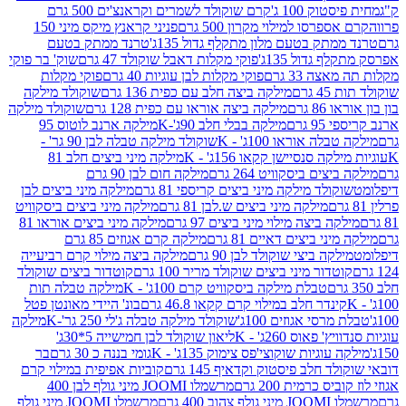
ק 100 ג'
קרם שוקולד לשמרים וקראנצ'ים 500 גרם
רסו למילוי מקרון 500 גרם
פניני קראנץ מיקס מיני 150
תק בטעם מלון מתקלף גדול 135ג'
טרנד ממתק בטעם
גדול 135ג'
פוקי מקלות דאבל שוקולד 47 גרם
שוק' בר פוקי
 33 גרם
פוקי מקלות לבן עוגיות 40 גרם
פוקי מקלות
רם
מילקה ביצה חלב עם כפית 136 גרם
שוקולד מילקה
 גרם
מילקה ביצה אוראו עם כפית 128 גרם
שוקולד מילקה
גרם
מילקה בבלי חלב 90ג'-K
מילקה ארנב לוטוס 95
ה אוראו 100ג' - K
שוקולד מילקה טבלה לבן 90 גר' -
ה סנסיישן קקאו 156ג' - K
מילקה מיני ביצים חלב 81
ים ביסקוויט 264 גרם
מילקה חום לבן 90 גרם
ולד מילקה מיני ביצים קריספי 81 גרם
מילקה מיני ביצים לבן
מילקה מיני ביצים ש.לבן 81 גרם
מילקה מיני ביצים ביסקוויט
 ביצה מילוי מיני ביצים 97 גרם
מילקה מיני ביצים אוראו 81
י ביצים דאיים 81 גרם
מילקה קרם אגוזים 85 גרם
קה ביצי שוקולד לבן 90 גרם
מילקה ביצה מילוי קרם רביעייה
דור מיני ביצים שוקולד מריר 100 גרם
קוטדור ביצים שוקולד
טבלת מילקה ביסקוויט קרם 100ג' - K
מילקה טבלה תות
נדר חלב במילוי קרם קקאו 46.8 גרם
בונ' היידי מאונטן פטל
סי אגוזים 100ג'
שוקולד מילקה טבלה ג'לי 250 גר'-K
מילקה
פאוס 260ג' - K
ליאון שוקולד לבן חמישייה 5*30ג'
וגיות שוקוצי'פס צימוק 135ג' - K
גומי בננה כ 30 גרם
בר
 חלב פיסטוק וקדאיף 145 גרם
קוביות אפיפית במילוי קרם
 כרמית 200 גרם
מרשמלו JOOMI מיני גולף לבן 400
400 גרם
מרשמלו JOOMI מיני גולף