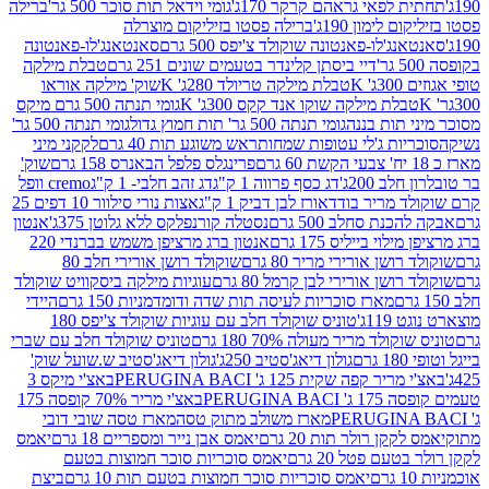
לפאי גראהם קרקר 170ג'
גומי וידאל תות סוכר 500 גר'
ברילה
לימון 190ג'
ברילה פסטו בזיליקום מוצרלה
ג'לו-פאנטונה שוקולד צ'יפס 500 גרם
סאנטאנג'לו-פאנטונה
דיי ביסתן קלינדר בטעמים שונים 251 גרם
טבלת מילקה
K
טבלת מילקה טריולד 280ג' K
שוק' מילקה אוראו
לת מילקה שוקו אנד קקס 300ג' K
גומי תנתה 500 גרם מיקס
 תות בננה
גומי תנתה 500 גר' תות חמוץ גדול
גומי תנתה 500 גר'
יות ג'לי עטופות שמחות
ראש משוגע תות 40 גרם
לקקני מיני
פרינגלס פלפל הבאנרס 158 גרם
שוק'
 200ג'
דג כסף פרווה 1 ק"ג
דג זהב חלבי- 1 ק"ג
cremo וופל
 מריר בודד
אורז לבן דביק 1 ק"ג
אצות נורי סילוור 10 דפים 25
נת סחלב 500 גרם
נסטלה קורנפלקס ללא גלוטן 375ג'
אנטון
וי בייליס 175 גרם
אנטון ברג מרציפן משמש בברנדי 220
שן אורירי מריר 80 גרם
שוקולד רושן אורירי חלב 80
ושן אורירי לבן קרמל 80 גרם
עוגיות מילקה ביסקוויט שוקולד
מארז סוכריות לעיסה תות שדה ודומדמניות 150 גרם
היידי
1ג'
טוניס שוקולד חלב עם עוגיות שוקולד צ'יפס 180
לד מריר מעולה 70% 180 גרם
טוניס שוקולד חלב עם שברי
גולון דיאג'סטיב 250ג'
גולון דיאג'סטיב ש.שועל שוק'
 קפה שקית 125 ג' PERUGINA BACI
באצ'י מיקס 3
PERUGINA
באצ'י מריר 70% קופסה 175
מארז משולב מתוק טסה
מארז טסה שובי דובי
קן רולר תות 20 גרם
יאמס אבן נייר ומספריים 18 גרם
יאמס
עם פטל 20 גרם
יאמס סוכריות סוכר חמוצות בטעם
יאמס סוכריות סוכר חמוצות בטעם תות 10 גרם
ביצת