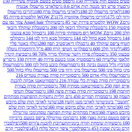
ת עשירייה 150 גרם
פס טעים בטעם אבטיח עשירייה 150
דפי מנטה תות אדום 0.6 גרם
לארבי מרשמלו אבטיח
מרשמלו לב 180ג'
לארבי מרשמלו פרח 180ג'
הריבו מרשמלו
הריבו מרשמלו אקזוטיק 175ג'
WOW Z קלסטרס פירות 85
 85 גרם
שוקולד Angel hair צמר גפן עם
טבלת שוקולד דובאי לבן 200 גרם
טבלת שוקולד דובאי
WOW Z רופ משפחתי פירות 100 גרם
מקל סבא צבעוני
 סבא כחול לבן 144 גרם
מקל סבא ורוד לבן 144 גרם
קלבי
ולד 40 גרם
גולון דיאג'סטיב תפוז 280ג'
גולון באטר פליי
ב 600 גרם
פולרטי חטיפי קרח 400 מ"ל ורוד
ממרח נוטלה
טבלת פררו רושר שוקולד מריר 70% 90 גרם
ביצת קינדר
60 גרם
מסטיק אגוגו בטעם פירות 40 יחידות 330 גרם
ריצ
טעם גבינה 91 גרם
מרשמלו כובע כחול לבן 500 גרם
מרשמלו
50 ג
מרשמלו מיני ורוד פיני 500 ג
מרשמלו גולף כחול 500
לף אדום 500 גרם
סוכריות סודה בצורת טטריס 216
סודה בצורת כלי עבודה 216 גרם
סוויטאנגו אבקה להכנת
סוויטאנגו ממתיק 700 גרם
סוכריות סודה בצורת
סוכריות סודה בצורת פיצה 180 גרם
מרשמלו חטיפי
ממרח תמרים 450 גרם קליית גת
שקית ההפתעות ממתקים
וני
טרנד לארבי מנגו וקשיו 28ג'
טרנד לארבי תות שלם מיובש
ד לארבי תות שלם מיובש שוקו 60ג'
טרנד לארבי תות שלם
6ג'
מארז ממתקים שקית הפתעה טסה
ג'מבו טורטילה
נת נאצ'ו 100 גרם
ג'מבו טורטילה צ'יפס בטעם ברביקיו
ית שימחת תורה בינונית
תערובת להכנת צ'ורוס 500ג'
פילסברי
 453 גרם
פילסברי ציפוי קרמל מלוח 453ג'
פילסברי קרם