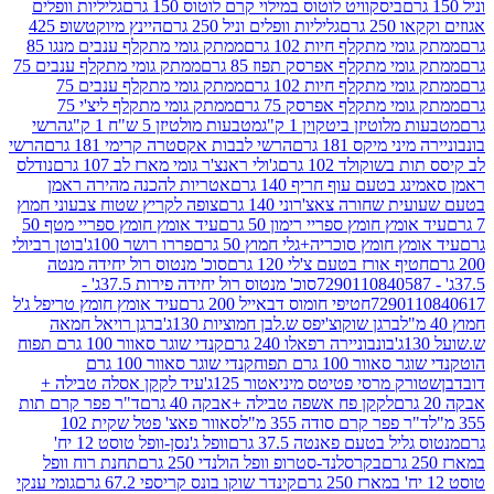
ביסקוויט לוטוס במילוי קרם לוטוס 150 גרם
גליליות וופלים
 גרם
גליליות וופלים וניל 250 גרם
היינץ מיוקטשופ 425
י מתקלף חיות 102 גרם
ממתק גומי מתקלף ענבים מנגו 85
י מתקלף אפרסק תפוז 85 גרם
ממתק גומי מתקלף ענבים 75
י מתקלף חיות 102 גרם
ממתק גומי מתקלף ענבים 75
י מתקלף אפרסק 75 גרם
ממתק גומי מתקלף ליצ'י 75
לוטיזן ביטקוין 1 ק"ג
מטבעות מולטיזן 5 ש"ח 1 ק"ג
הרשי
 מיקס 181 גרם
הרשי לבבות אקסטרה קרימי 181 גרם
הרשי
שוקולד 102 גרם
ג'ולי ראנצ'ר גומי מארז לב 107 גרם
נודלס
בטעם עוף חריף 140 גרם
אטריות להכנה מהירה ראמן
שחורה צאצ'רוני 140 גרם
צופה לקריץ שטוח צבעוני חמוץ
מץ חומץ ספריי רימון 50 גרם
עיד אומץ חומץ ספריי מטף 50
 חומץ סוכריה+גלי חמוץ 50 גרם
פררו רושר 100ג'
בוטן רביולי
ף אורז בטעם צ'לי 120 גרם
סוכ' מנטוס רול יחידה מנטה
סוכ' מנטוס רול יחידה פירות 37.5ג' -
72901
חטיפי חומוס דבאייל 200 גרם
עיד אומץ חומץ טריפל ג'ל
ברגן שוקוצ'יפס ש.לבן חמוציות 130ג'
ברגן רויאל חמאה
בונבוניירה רפאלו 240 גרם
קנדי שוגר סאוור 100 גרם תפוח
וור 100 גרם תפוח
קנדי שוגר סאוור 100 גרם
 מרסי פטיטס מיניאטור 125ג'
עיד לקקן אסלה טבילה +
לקקן פח אשפה טבילה +אבקה 40 גרם
ד"ר פפר קרם תות
 פפר קרם סודה 355 מ"ל
סאוור פאצ' פטל שקית 102
יל בטעם פאנטה 37.5 גרם
וופל ג'נסן-וופל טוסט 12 יח'
בקרסלנד-סטרופ וופל הולנדי 250 גרם
תחנת רוח וופל
קינדר שוקו בונס קריספי 67.2 גרם
גומי ענקי