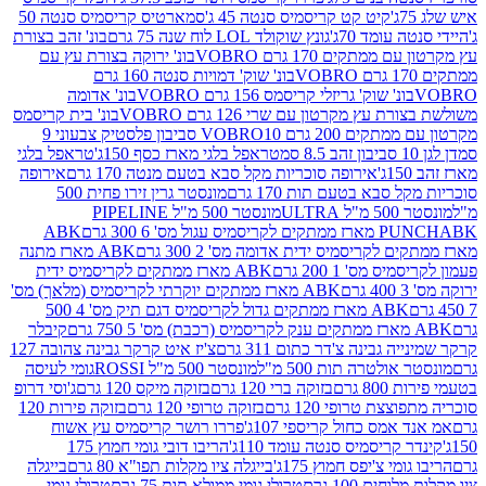
קיט קט קריסמיס סנטה 45 ג'
סמארטיס קריסמיס סנטה 50
עומד 70ג'
גונץ שוקולד LOL לוח שנה 75 גרם
בונ' זהב בצורת
תקים 170 גרם VOBRO
בונ' ירוקה בצורת עץ עם
בונ' שוק' דמויות סנטה 160 גרם
נ' שוק' גריזלי קריסמס 156 גרם VOBRO
בונ' אדומה
עץ מקרטון עם שרי 126 גרם VOBRO
בונ' בית קריסמס
 200 גרם VOBRO
10 סביבון פלסטיק צבעוני 9
טראפל בלגי מארז כסף 150ג'
טראפל בלגי
אירופה סוכריות מקל סבא בטעם מנטה 170 גרם
אירופה
סבא בטעם תות 170 גרם
מונסטר גרין זירו פחית 500
ULT
מונסטר 500 מ"ל PIPELINE
ABK
PU
לקריסמיס ידית אדומה מס' 2 300 גרם
ABK מארז מתנה
מס' 1 200 גרם
ABK מארז ממתקים לקריסמיס ידית
ABK מארז ממתקים יוקרתי לקריסמיס (מלאך) מס'
ABK מארז ממתקים גדול לקריסמיס דגם תיק מס' 4 500
קיבלר
גבינה צ'דר כתום 311 גרם
צ'יז איט קרקר גבינה צהובה 127
ולטרה תות 500 מ"ל
מונסטר 500 מ"ל ROSSI
גומי לעיסה
 גרם
בזוקה ברי 120 גרם
בזוקה מיקס 120 גרם
ג'וסי דרופ
ת טרופי 120 גרם
בזוקה טרופי 120 גרם
בזוקה פירות 120
מס כחול קריספי 107ג'
פררו רושר קריסמיס עץ אשוח
קריסמיס סנטה עומד 110ג'
הריבו דובי גומי חמוץ 175
י צ'יפס חמוץ 175ג'
בייגלה ציו מקלות תפו"א 80 גרם
בייגלה
ים 100 גרם
טרולי גומי ממולא תות 75 גרם
טרולי גומי