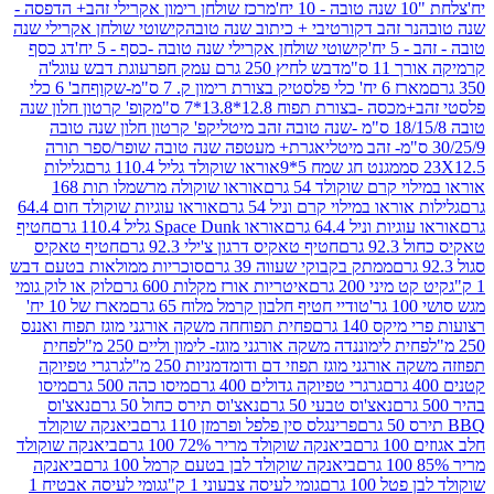
מרכז שולחן רימון אקרילי זהב+ הדפסה -
ר זהב דקורטיבי + כיתוב שנה טובה
קישוטי שולחן אקרילי שנה
יח'
קישוטי שולחן אקרילי שנה טובה -כסף - 5 יח'
דג כסף
 ס"מ
דבש לחיץ 250 גרם עמק חפר
עוגת דבש עוגל'ה
טיק בצורת רימון ק. 7 ס"מ-שקוף
חב' 6 כלי
 -בצורת תפוח 12.8*13.8*7 ס"מ
קופ' קרטון חלון שנה
קפ' קרטון חלון שנה טובה
אגרת+ מעטפה שנה טובה שופר/ספר תורה
מגנט חג שמח 5*9
אוראו שוקולד גליל 110.4 גרם
גלילות
קרם שוקולד 54 גרם
אוראו שוקולה מרשמלו תות 168
ראו במילוי קרם וניל 54 גרם
אוראו עוגיות שוקולד חום 64.4
ת וניל 64.4 גרם
אוראו Space Dunk גליל 110.4 גרם
חטיף
גרם
חטיף טאקיס דרגון צ'ילי 92.3 גרם
חטיף טאקיס
ממתק בקבוקי שעווה 39 גרם
סוכריות ממולאות בטעם דבש
יני 200 גרם
איטריות אורז מקלות 600 גרם
לוק או לוק גומי
טודיי חטיף חלבון קרמל מלוח 65 גרם
מארז של 10 יח'
ס 140 גרם
פחית תפוחחה משקה אורגני מוגז תפוח ואננס
ת לימוננדה משקה אורגני מוגז- לימון וליים 250 מ"ל
פחית
אורגני מוגז תפוזי דם ודומדמניות 250 מ"ל
גרגרי טפיוקה
גרגרי טפיוקה גדולים 400 גרם
מיסו כהה 500 גרם
מיסו
נאצ'וס טבעי 50 גרם
נאצ'וס תירס כחול 50 גרם
נאצ'וס
פרינגלס סין פלפל ופרמזן 110 גרם
ביאנקה שוקולד
ם
ביאנקה שוקולד מריר 72% 100 גרם
ביאנקה שוקולד
ביאנקה שוקולד לבן בטעם קרמל 100 גרם
ביאנקה
100 גרם
גומי לעיסה צבעוני 1 ק"ג
גומי לעיסה אבטיח 1