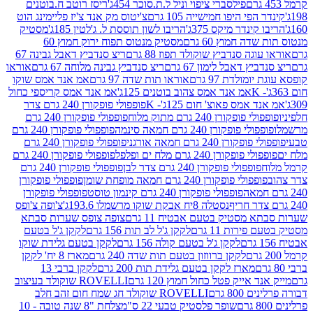
פילסברי ציפוי וניל ל.ת.סוכר 454ג'
ריסז רוטב ח.בוטנים
פי היפו חמישייה 105 גרם
צ'יטוס מק אנד צ'יז פליימינג הוט
ינדר מיקס 375ג'
הריבו לשון תוססת ל. ג'לטין 185ג'
מסטיק
ה חמוץ 60 גרם
מסטיק מנטוס תפוח ירוק חמוץ 60
גה סנדביץ שוקולד תפוז 88 גרם
ריצ סנדביץ דאבל גבינה 67
ץ דאבל לימון 67 גרם
ריצ סנדביץ גבינה מלוחה 67 גרם
אוראו
מולדת 97 גרם
אוראו תות שדה 97 גרם
אמ אנד אמס שוקו
אמ אנד אמס צהוב בוטנים 125ג'
אמ אנד אמס קריספי כחול
אמס פאוצ' חום 125ג'- K
פופפולי פופקורן 240 גרם צדר
פופקורן 240 גרם מתוק מלוח
פופפולי פופקורן 240 גרם
י פופקורן 240 גרם חמאה סינמה
פופפולי פופקורן 240 גרם
רן 240 גרם חמאה אורגני
פופפולי פופקורן 240 גרם
פופקורן 240 גרם מלח ים ופלפל
פופפולי פופקורן 240 גרם
פופפולי פופקורן 240 גרם צדר לבן
פופפולי פופקורן 240 גרם
פולי פופקורן 240 גרם חמאה מופחת שומן
פופפולי פופקורן
פופפולי פופקורן 240 גרם קינמון טוסט
פופפולי פופקורן
נסטלה 8יח אבקת שוקו מרשמלו 193.6ג'
צ'ופה צ'ופס
 מסטיק בטעם אבטיח 11 גרם
צופה צופס שערות סבתא
ירות 11 גרם
לקקן ג'ל לב תות 156 גרם
לקקן ג'ל בטעם
לקקן ג'ל בטעם קולה 156 גרם
לקקן בטעם גלידת שוקו
לקקן ברווזון בטעם תות שדה 240 גרם
מארז 8 יח' לקקן
מארז לקקן בטעם גלידת תות 200 גרם
לקקן ברבי 13
 אייק פטל כחול חמוץ 120 גרם
ROVELLI שוקולד בעיצוב
80 גרם
ROVELLI שוקולד חג שמח חום זהב חלב
שופר פלסטיק טבעי 22 ס"מ
צלחת "8 שנה טובה - 10