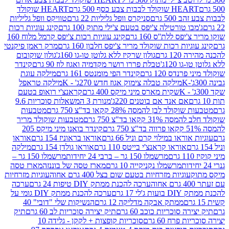
ולד לבבות צבע כסף 500 גרם
HEART שוקולד
50 גרם
סניקרס וופל גליליות 22 גרם
טוויקס וופל גליליות
ו טורטילה צ'יפס בטעם צ'ילי מתוק 100 גרם
קינג עוגיות רכות
ס ללת''ס 160 גרם
קינג עוגיות רכות צ'יפס קרמל מלוח 160
יות רכות שוקולד מריר צ'יפס חלבון 160 גרם
מרק ראמן פיקנטי
 גרם
גולון שרקיז ללא גלוטן טו-גו 160ג'
גולון שוקובום
 120ג'
טבלת פררו רושר מקדמיה ואגוז לוז 90 גרם
קינדר
נדס 120 גרם
קינדר הפי מומנטס 161 גרם
מילקה עוגת
מילקה טבלה צימוק אגוז חדש 270ג' - K
מילקה טראפל
שקית מארס מיני מיקס 400 גרם
קראנצ'י רואופ בטעם
אם אנד אם בוטנים 220ג'
מנורת 3 המשאלות סוכריות 9.6
לד לבן להמסה 28% קקאו בד"צ 750 גרם
מטבעות
 קקאו בד"צ 750 גרם
מטבעות שוקולד מריר
קינדר בואנו מיני מיקס 205
ראו במילוי קרם וניל 66 גרם
אוראו בראוניז 154 גרם
אוראו
אוראו קראנצ'י בייטס 110 גרם
אוראו גולדן 154 גרם
מילקה
מרשמלו 150 גר – ברבי 24 יחידות
מרשמלו 150 גר –
מרשמלו נקניקייה 10 גרם
מארז טסה של בוננזה
מארז טסה
עוגיות מזרחיות בטעם שום בצל 400 גרם אחוה
עוגיות מזרחיות
ערכה להכנת ממתק DIY טיפות 24 גרם
ערכה
 17 גרם
ערכה להכנת ממתק DIY גומי על
ממתק אבקה מדליקה 12 גרם
הנשיקות שלי "דובי" 40
 סוכריות כוכב 60 גרם
תיק יצירה סוכריות לב 60 גרם
תיק
פרח 60 גרם
סוכריות קופצות + לקקן - גלידה 10