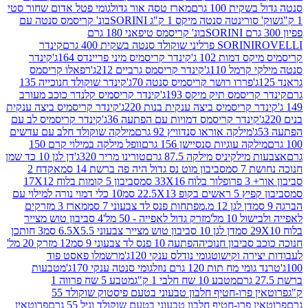
ת 100 גרם
מארז טסה אור גדול
גומי פטל אדום שחור סטי
רינטה סנטה מיקס 1 ק"ג SORINI
בונ' קריסמס סנטה עם
בונ' קריסמס טיפאני 180 גרם
גרם
SORINI
קינדר
דמות 102 ג'
קינדר קריסמיס מיני פריינדס 164ג'
קינדר
מל 110ג'
קינדר קריסמס גרביים 212ג'
רפאלו קריסמס
פררו רושר קריסמיס סנטה 70ג'
קינדר שוקולד חנוכייה 135
יסמס תיק מיקס 193ג'
קינדר קריסמיס קלנדר כוכב מעורב
 קריסמיס ביצה ענקית בנות 220ג'
קינדר קריסמיס ביצה ענקית
ינדר קריסמס דמויות עם הפתעה 36ג'
קינדר קריסמיס לב עם
מילקה אוראו סנדוויץ 92 גרם
מילקה שוקולד חלב עם עדשים
קה עוגיות סנסיישן 156 גרם
וופל מילקה במילוי קרם 150
לקיניס מילקה 87.5 גרם
טורינו מריר 320ג'
דן לגן 10 כד שמן
 סמ
סביבון מוט נס גדול היה פה ברשת 14 סמ
אקדח 2
33 סמ
סביבון 5 קומות בלוח 17X12
ופ 22.5X13 סמ
10 כלי דמוי נורה למילוי עם
דן לגן 12 מ.מפתחות פנס לד צבעוני 7 סמ
מארז 3 מזרקים
10 מל'
מזרק גדול לאפייה - 50 מל'
4 סביבון טוש מצייר
דן לגן 10 סביבון טוש מצייר צבעוני 6.5X5.5 סמ
3 חותכן
סביבון חנוכיה
הפתעה 10 פנס לד צבעוני 9 סמ
12 מזרק 20 מל'
ירה וקישוט
גומי נודלס ענקי 120ג'
מרשמלו פאסט פוד
 מח תות 120 גרם נוזל
גומי סנטה ענקי 170ג'
מטבעות
מטבע 10 שח חלבי 1 ק"ג
מטבע 5 שח פרווה 1
פרוטאין פרו-חטיף חלבון טבעוני בטעם פיסטוק שוקולד 55
פרו-חטיף חלבון טבעוני בטעם שוקולד וניל 55 גרם
פרוטאין