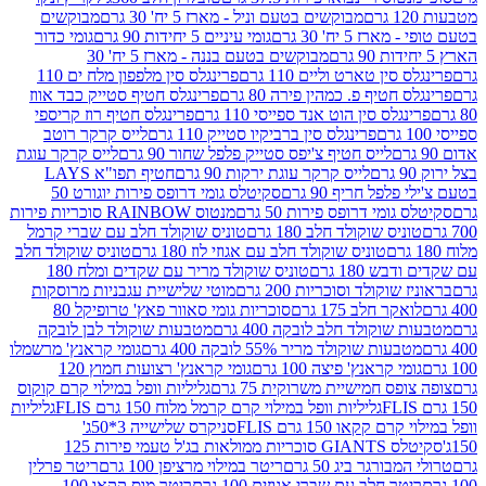
מבוקשים בטעם וניל - מארז 5 יח' 30 גרם
מבוקשים
5 יח' 30 גרם
גומי עיניים 5 יחידות 90 גרם
גומי כדור
מבוקשים בטעם בננה - מארז 5 יח' 30
ין טארט וליים 110 גרם
פרינגלס סין מלפפון מלח ים 110
חטיף פ. כמהין פירה 80 גרם
פרינגלס חטיף סטייק כבד אווז
לס סין הוט אנד ספייסי 110 גרם
פרינגלס חטיף רוז קריספי
פרינגלס סין ברביקיו סטייק 110 גרם
לייס קרקר רוטב
לייס חטיף צ'יפס סטייק פלפל שחור 90 גרם
לייס קרקר עוגת
לייס קרקר עוגת ירקות 90 גרם
חטיף תפו"א LAYS
פל חריף 90 גרם
סקיטלס גומי דרופס פירות יוגורט 50
ומי דרופס פירות 50 גרם
מנטוס RAINBOW סוכריות פירות
יס שוקולד חלב 180 גרם
טוניס שוקולד חלב עם שברי קרמל
טוניס שוקולד חלב עם אגוזי לוז 180 גרם
טוניס שוקולד חלב
 180 גרם
טוניס שוקולד מריר עם שקדים ומלח 180
וקולד וסוכריות 200 גרם
מוטי שלישיית עגבניות מרוסקות
ר חלב 175 גרם
סוכריות גומי סאוור פאץ' טרופיקל 80
וקולד חלב לובקה 400 גרם
מטבעות שוקולד לבן לובקה
ות שוקולד מריר 55% לובקה 400 גרם
גומי קראנץ' מרשמלו
י קראנץ' פיצה 100 גרם
גומי קראנץ' רצועות חמוץ 120
ס חמישיית משרוקית 75 גרם
גליליות וופל במילוי קרם קוקוס
גליליות וופל במילוי קרם קרמל מלוח 150 גרם FLIS
גליליות
קקאו 150 גרם FLIS
סניקרס שלישייה 3*50ג'
סקיטלס GIANTS סוכריות ממולאות בג'ל טעמי פירות 125
ורגר ביג 50 גרם
ריטר במילוי מרציפן 100 גרם
ריטר פרלין
ר חלב עם שברי אגוזים 100 גרם
ריטר מוס קקאו 100