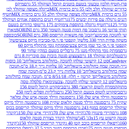
בון טבעוני בטעם בוטנים קרמל ושוקולד 55 גרם
מיקס
 ולבן 55 גרם כרמית MIX
בייגלה מצופה שוקולד לבן
בייגלה מצופה שוקולד חלב 55 גרם כרמית MIX
חטיף
עם פירות יבשים 175גר'
חטיף דגנים בתוספת אגוזים ושוקולד
חטיף גרונלה בתוספת צימוקים 175 גר'
טופי כדורים בטעם
ם
בונ' פח דמות סנטה השומר 350 גרם SORINI
מארז
ביבונצ'יק
בונ' פח משאית קריסמס 200 גרם SORINI
בובספוג
 330 מל
שק' קונפטי פי.וי.סי-סביביון מיקס צבעים
שק'
וי.סי-כד שמן מיקס צבעים
ממתק גומי מתקלף מיקס 60
י מתקלף מנגו 75 גרם
לייס בטעם כמהין שחור 90
קולד 18 גרם
צעצוע סנטה בובות עם סוכריות 8 גרם
1 קישוטי שולחן לחנוכה -כחול/זהב מיטאלי
חב' 10 כוסות
 שמח כחול/זהב מיטאלי
חב' 10 צלחות נייר ק.18 ס"מ-חנוכה
הב מיטאלי
חב' 10 צלחות נייר ק.23 ס"מ-חנוכה שמח
יטאלי
קפ' קרטון + חלון- 8/51/18 ס"מ -חנוכה שמח כחול/זהב
עוני
מארז סלסלה טסה
לוטוס קראנצ'י 380 גרם
ביסקויט קרמל לוטוס 156
לוטוס בטעם קרמל 250 גרם
גליליות וופלים לימון 250
ד איש שלג 150 גרם
סנטה וורלד סנטה,איש שלג ומלאך
סנטה וורלד סנטה קלאוס שקית 108 גרם
סנטה וורלד מיקס
 במגף 243 גרם
סנטה וורלד מיקס שוקולד קריסמס בכוס
י פינגווין 70ג'
היידי איש שלג 70ג'
היידי איש שלג 150ג'
קינדר
3xג' 45ג'
שוקולד קינדר בצורת סנטה קלאוס
קריסמיס כוכב קטן 40 ג
קינדר קריסמס שוקולד 150ג'
קינדר
בנים 75ג'
פררו קריסמס רושר כוכב 37.5 ג'
דופלו קריסמיס