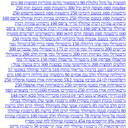
 גולגולת 90 גרם
סאוור מדנס סוכריות חמוצות 60 גרם
 מצופה קרם וניל 300 גרם
עוגת ספוג בטעם תות 250
 בטעם דובדבן 250 גרם
עוגת ספוג בטעם מישמש 250
ג בטעם שוקולד 250 גרם
קינג עוגיות רכות שוקולד צ'יפס 160
יות רכות שוקולד מריר צ'יפס 160 גרם
קינג עוגיות רכות
'יפס 160 גרם
קינג עוגיות רכות שיבולת תפוז שוקו צ'יפס
ה ספוג מצופה קרם קקאו 300 גרם
אורביט רפרשרס מסטיק
עם אבטיח פטל בקבוקון 67 גרם
טרולי גומי פינגווין 150
י שיני דרקולה 150 גרם
טרולי סופר בריין 150ג'
טרולי גומי
טרולי גומי פירות ים 175 גרם
טרולי גומי עכברים 200
י נשיקות תות 200 גרם
טרולי גומי פרות חלב 200 גרם
טרולי
150 גרם
טרולי מרשמלו תפוח 150 גרם
טרולי גומי
200 גרם
קישוטי עוגה בצנצנת 500 גרם צבעוני עגול /
טב ברבקיו טריאקי מתוק 510 מ"ל
בר שוקולד באונטי 57
ולד חלב עם אגוזים 90 גרם
שוק' טב מילקה דיים 100 גרם
יבון צבעוני 5X2 סמ
ארוחת אורז בסגנון איטלקי 250
ז בסגנון מקסיקני 250 גרם
ארוחת אורז אושפלו 250
ז מג'דרה 250 גרם
הריבו אבטיח 160ג'
היידי מוצארט תפוז
וצארט נוגט ליצ'י 119ג'
גונץ סוכריית מקל סבא קשת 144
ת קטנות בשקית 100 גרם
גונץ אנשי שלג משוקולד במילוי
85 גרם
גונץ אנשי שלג משוקולד במילוי קרם חלב ברשת
 סנטה משוקולד במילוי קרם חלב ברשת 85 גרם
גונץ שוקולד
שישיה 78 גרם
גונץ שוקולד חלב סנטה 100 גרם
גונץ עוגיות
גונץ שוקולד לוח שנה מפרץ
גרם
גונץ שוקולד לוח שנה קריסמיס 50 גרם
גונץ מיקס