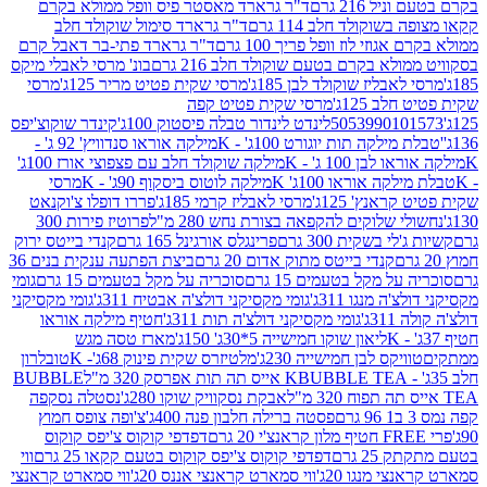
 216 גרם
ד"ר גרארד מאסטר פיס וופל ממולא בקרם
שוקולד חלב 114 גרם
ד"ר גרארד סימול שוקולד חלב
וזי לוז וופל פריך 100 גרם
ד"ר גרארד פתי-בר דאבל קרם
לא בקרם בטעם שוקולד חלב 216 גרם
בונ' מרסי לאבלי מיקס
בליז שוקולד לבן 185ג'
מרסי שקית פטיט מריר 125ג'
מרסי
ב 125ג'
מרסי שקית פטיט קפה
505399010
לינדט לינדור טבלה פיסטוק 100ג'
קינדר שוקוצ'יפס
ילקה תות יוגורט 100ג' - K
מילקה אוראו סנדוויץ' 92 ג' -
בן 100 ג' - K
מילקה שוקולד חלב עם פצפוצי אורז 100ג'
ה אוראו 100ג' K
מילקה לוטוס ביסקוף 90ג' - K
מרסי
אנץ' 125ג'
מרסי לאבליז קרמי 185ג'
פררו דופלו צ'וקנאט
 שלוקים להקפאה בצורת נחש 280 מ"ל
פרוטיז פירות 300
י בשקית 300 גרם
פרינגלס אורגינל 165 גרם
קנדי בייטס ירוק
קנדי בייטס מתוק אדום 20 גרם
ביצת הפתעה ענקית בנים 36
ל מקל בטעמים 15 גרם
סוכריה על מקל בטעמים 15 גרם
גומי
 מנגו 311ג'
גומי מקסיקני דולצ'ה אבטיח 311ג'
גומי מקסיקני
ג'
גומי מקסיקני דולצ'ה תות 311ג'
חטיף מילקה אוראו
ליאון שוקו חמישייה 5*30ג' 150ג'
מארז טסה מגש
יקס לבן חמישייה 230ג'
מלטיזרס שקית פינוק 68ג'- K
טובלרון
BUBBLE TEA אייס תה תות אפרסק 320 מ"ל
BUBBLE
אבקת נסקוויק שוקו 280ג'
נסטלה נסקפה
פסטה ברילה חלבון פנה 400ג'
צ'ופה צופס חמוץ
דפדפי קוקוס צ'יפס קוקוס
2 גרם
דפדפי קוקוס צ'יפס קוקוס בטעם קקאו 25 גרם
ווי
 מנגו 20ג'
ווי סמארט קראנצי אננס 20ג'
ווי סמארט קראנצי