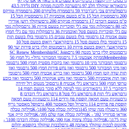
פצות בום מיקס 4 טעמים 4 גרם
אוראו אפרסק 97
ולד חלב 97 גרם
ערכה להכנת ממתק DIY גלידה 43.5
בי ג'ינג'רברד 59 גרם
ממרח מלטיזרס 200 גרם
ממרח טוויקס
בל 15 ס"מ בטעם אוכמניות 17 גרם
מסטיק חבל 15
בן 17 גרם
ממרח סניקרס 200 גרם
שוקולד רושן אורירי
מקלות גומי עם ג'לי וסוכריות בטעם פירות 36 גרם
מקלות גומי
ריות בטעם פטל ואוכמניות 36 גרם
מקלות גומי עם ג'לי חמוץ
רם
גומי בולז בטעם ענבים 15 גרם
גומי בולז בטעם תות
בולז בטעם פטל 15 גרם
קראנצ'י רואופ בטעם פטל 10
רואופ בטעם פירות 10 גרם
מנטוס קלין ברט פירות יער 90
ין ברט' מנטה 90 גרם
SC Join
SC Renew Membership
M
ממתק אצבעוני 7.5 גרם
גומי המבורגר גדול+ ג'ל חמוץ 50
גר מיני 10 גרם
גומי ואוו בקבוק מסטיק חמוץ 500 גרם
גומי
גר 500 גרם
גומי ואוו נחש פירות חמוץ 500 גרם
גומי ואוו
מוץ 500 גרם
גומי ואוו כריש אבטיח חמוץ 500 גרם
גומי
ות 500 גרם
גומי ואוו נחש אנקונדה 500 גרם
גומי ואוו כובע
רם
ראש ג'לי אבטיח 8 גרם
סוכ' מנטוס רול יחידה
אורביט גומי לעיסה ללא סוכר בטעם תפוח 14
תות 8 גרם
ראש ג'לי פטל 8 גרם
ראש ג'לי דובדבן 8
עם חמאה קופסת פח ורדים 114 גרם
עוגיות טעם חמאה
 114 גרם
רול וופל מאסטר 400 גרם
וופל מאסטר גריף
ון מגה שוקו 145ג'
מילקה טבלה פטל 100ג'-K
מילקה טבלה
ג' - K
מילקה טבלה אגוז שלם 95ג'-K
מילקה קייק אנד
מילקה טבלה צימוק אגוז 90ג'-K
מילקה טבלה דובדבן 100ג' -
ת שוקולד באהבה 48 גרם
לבבות שוקולד בקופסא יהלום