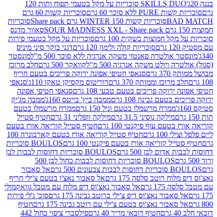
SKILLS DUO סוכריות על מקל בטעמי תפוח ותות 120
P ללא סוכר 60 גרם
סוכריות קשות 60 גרם
BAD
סוכריות קשות WINTER 150 גרם Share pack
סוכריות
סאוור מדנס
קל חמוצות בשקית 100 גרם
סוכריות על מקל בטעמי פירות
סוכריות קולה ולימון 120 גרם
דגני בוקר סיני מיניס
 אולטרה פאנטזי משקה אנרגיה ללא סוכר 500 מ"ל
מונסטר
ה ויולט משקה אנרגיה 500 מ"ל
קוואקר 500 גרם
חלב מרוכז
3 גרם
סנאפי חטיפי אפונה ירוקה פריכים בטעם חריף
 מרוכז וממותק 370 גרם
דוריטוס מקסיקן טאקו 110ג'
סנאפי
ירוקה פריכים בטעם טבעי 108 גרם
סנאפי חטיפי אפונה
בטעם גבינה 108 גרם
ממבה ביץ' בייטס 160ג'
ממבה מג'יק
ממרח מרשמלו בטעם וניל 150 גרם
ממרח מרשמלו בטעם
מילקה נוסיני 31.5 גרם
מילקה וופליני 31 גרם
חטיף סטייל
בטעם עוף פיקנטי 100 גרם
חטיף סטייל קוריאה אורז בטעם
100 גרם
חטיף סטייל קוריאה אורז בטעם קארבונרה 100
יל קוריאה אורז בטעם פיקנטי 100 גרם
BOULOS סוכריות
אדום לבן 500 גרם
BOULOS סוכריות דחוסות לבבות לבן
BOULOS סוכריות דחוסות לבבות כחול לבן 500
 צבעונים 500 גרם
אל סאבור
וח רוטב סלסה 175 גרם
אל סאבור נאצ'ו בטעם צ'ילי חריף
175 גרם
אל סאבור נאצ'וס דיפ מלוח עם מטבל גוואקמולי
סאבור נאצ'וס דיפ צ'ילי ברוטב גבינה 175 גרם
סוכ' ג'לי פירות
סאבור נאצ'וס בטעם צ'ילי עם רוטב גבינה 175 גרם
חטיף
חטיף דובאי מריר 40 גרם
פילסברי ציפוי כחול 442