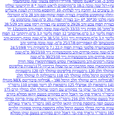
טופר אקרילי+הדפס צבעוני שנה טובה
מעמד
בה כ-18 ס"מ
קיסמים לראש השנה * 8 יח'
קישוטי שולחן
חבק נייר לצלחת- 10 יח
קופסא מהודרת לעוגת אינגליש
מגש פלסטיק בצורת תפוח שקוף+פס זהב 28 ס"מ קוטר
כלי
בה
מגש עץ
 זהב 29/26 ס"מ
מגש עץ בצורת רימון צבע זהב 28.5/29
12 יח'
-אדום
חב' 12 תפוח גליטר ק.3 ס"מ-ירוק
חב' 12 תפוח
שקית נייר 38.5/31.5/11 ס"מ-שנה טובה-רימונים-זהב
קפ' ל6 קאפקייקס 25/17/8 ס"מ- שנה טובה פרחוני זהב
פלסטי בצורת תפוח ק.22 ג.7 ס"מ
שקית נייר 24.5/19/8
ובה-פרחים-זהב מוטבע
שקית נייר 30/23/10 ס"מ-שנה
ם-זהב מוטבע
שקית נייר 30/23/10 ס"מ-שנה
ים-זהב מוטבע
מארז טסוש משפחתי
מארז טסה חוויה
 טסה מוזהב
הריבו מרשמלו ברביקיו 175ג'
עוגיות פיליפינוס
רם
עוגיות פיליפינוס שוקולד לבן 120 גרם
עוגיות
ל מלוח שוקולד לבן 118 גרם
מילקה לו שוקולד חלב
ים שוקולד חלב קרמל 90ג' - K
מילקה פיבוריטס MIX מונדלז
ז לב אמיצ'לי 125 גרם
מארז לב ריטר ספורט 110 גרם
ד"ר
גרארד פתי-בר שוקו בר בסקוויט עם דובוני שוקולד חלב במילוי קרם 175
ארד פתי-בר דאבל קרם בסקוויט בטעם קקאו ממולא בקרם
ולד חלב 216 גרם
ד"ר גרארד טארלט עוגיה פריכה במילוי
וספת פתיתי קקאו קלויים 165 גרם
ד"ר גרארד טארלט
ה במילוי בטעם קרמל מלוח בתוספת פתיתי פופקורן קלויים
ר גרארד פתי-בר דאבל קרם בסקוויט בטעם שוקו ממולא