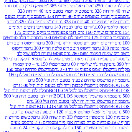
נוטלה 200 גרם
גולון טווינס ללא ת.סוכר 147ג'
גולון סנדוויץ'
250ג'
גולון דיאג'סטיב מוזלי 365ג'
מסטיק חמוץ בטעם תות
מסטיק חמוץ בטעם מנגו 40 יחידות 328
 בטעמים שונים 40 יחידות 328 גרם
מסטיק חמוץ בטעם
רה 40 יחידות 328 גרם
בד"צ טורינו חלב 320ג'
בד"צ
100ג'
הריבו בלוני לבבות 140 גרם
הריבו נחשים תאומים
שקית 160 גרם דובי צבעוני
הריבו מיקס אדומים 175
ים 175 גרם
ריטר לבן סמרטיס 100 גרם
ריטר חלב סמרטיס
יטוס רוטב דיפ סלסה חריף עדין 300 גרם
דוריטוס רוטב דיפ
ם
דוריטוס רוטב דיפ סלסה חריף 300 גרם
דוריטוס
ת חמוצה ושום 280 גרם
קווסט עוגיית חלבון שוקולד
 עוגיית חלבון חמאת בוטנים שוקולד צ'יפס
מארז לקקן ברבי 30
קינדר ג'וי שלישייה 60 גרם
מרשמלו 150 גר – סוניק
מארז
מס צבעוני 18 יח' 270 גרם
מרשמלו פרחים יאמס 160
בבות יאמס 160 גרם
מרשמלו לבבות יאמס כחול לבן 160
ממתק מרשמלו פרחים צבעוני בטעם תות וניל 500 גרם
ממתק מרשמלו לבבות ורוד לבן בטעם תות וניל 500 גרם
ממתק מרשמלו מסולסל BOULOSתכלת לבן בטעם תות וניל
ממתק מרשמלו מסולסל BOULOSורוד לבן בטעם תות וניל 500
ממתק מרשמלו כריות ורוד,לבן בטעם תות וניל 500 גרם
ממתק מרשמלו מסולסל צבעוני BOULOSבטעם תות וניל
ין מרשמלו טוויסט אבטיח 120 גרם
פופין מרשמלו טוויסט
פופין מרשמלו 3D תות שדה 100 גרם
קטשופ סרירצ'ה
סוכריות סודה בצורת אבן נייר ומספרים 216 גרם
פס טעים
טי עשירייה 150 גרם
לקקן שרביט הקסמים 24 גרם
פס