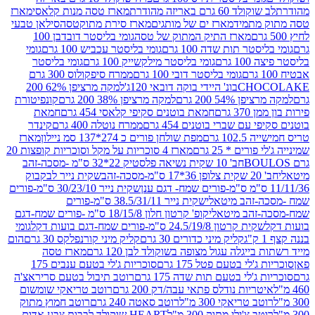
ד 60 גרם באריזה מהודרת
מארז טסה מנות קלאסי
מארז
מתמיד
מארז ים של מותגים
מארז סירת מתוקטסה
סילאן טבעי
מארז התיק המתוק של טסה
גומי בליסטר דובדבן 100
טר תות שדה 100 גרם
גומי בליסטר עכביש 100 גרם
גומי
 גרם
גומי בליסטר מילקשייק 100 גרם
גומי בליסטר
גומי בליסטר דובי 100 גרם
ממרח סיפקולוס 300 גרם
CHO
בונ' היידי בוקה דובאי 120ג'
למקה מרציפן 62% 200
54% 200 גרם
למקה מרציפן 38% 200 גרם
קונפיטורת
3 גרם
חמאת בוטנים סקיפי קלאסי 454 גרם
חמאת
עם שברי בוטנים 454 גרם
ממרח נוטלה 400 גרם
קינדר
10 גרם
מפת שולחן פורים כ 274*137 סמ ניילון
מארז
רים * 25 גרם
מארז 4 סוכריות על מקל וסוכריות קופצות 20
חב' 10 שקית נשיאה פלסטיק 22*32 ס"מ -מסכה-זהב
כה-זהב
שקית נייר לבקבוק
שקית נייר 30/23/10 ס"מ-פורים
-זהב מיטאלי
שקית נייר 38.5/31/11 ס"מ-פורים
זהב מיטאלי
קופ' קרטון חלון 18/15/8 ס"מ -פורים שמח-דגם
קית קרטון 24.5/19/8 ס"מ-פורים שמח-דגם בועות דקל
גומי
קליק מיני כדורים 30 גרם
קליק מיני קורנפלקס 30 גרם
הום
ייגלה עגול מצופה בשוקולד לבן 120 גרם
מארז טסה
'לי בטעם פטל 175 גרם
סוכריות ג'לי בטעם ענבים 175
ג'לי בטעם תות שדה 175 גרם
רוטב תיבול בטעם סריראצ'ה
ריות נודלס פתאי עבה/דק 200 גרם
רוטב טריאקי שומשום
ב טריאקי 300 מ"ל
רוטב סאטה 240 גרם
רוטב חמוץ מתוק
ב צ'ילי מתוק 300 מ"ל
HEART שוקולד לבבות צבע אדום