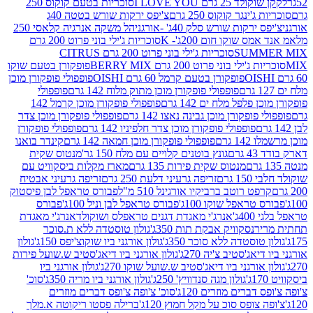
2 גרם I LOVE YOU
סוכריות בטעם קוקוס 250
ינגר קוקוס 250 גרם
צ'יפס ירקות שורש בטטה 40ג
רקות שורש סלק 40ג' -אורגני
הל משקה אנרגיה קלאסי 250
 שוקו חום 200ג'- K
סוכריות ג'ילי בוני פרוט 200 גרם
SUM
סוכריות ג'ילי בוני פרוט 200 גרם CITRUS
ילי בוני פרוט 200 גרם BERRY MIX
פופקורן בטעם שוקו
פופקורן בטעם קרמל 60 גרם OISHI
פופפולי פופקורן מוכן
פופפולי פופקורן מוכן מתוק מלוח 142 גרם
פופפולי
פלפל מלח ים 142 גרם
פופפולי פופקורן מוכן קרמל 142
ופקורן מוכן גבינה נאצו 142 גרם
פופפולי פופקורן מוכן צדר
פופפולי פופקורן מוכן צדר חלפיניו 142 גרם
פופפולי פופקורן
גרם
פופפולי פופקורן מוכן חמאה 142 גרם
קינדר בואנו
ם
גונץ בוטנים קלויים עם מלח 150 גר'
מנטוס שקית
מנטוס שקית פירות 135 גרם
מארז מקלות ביסקוויט עם
גרם
זריפה גרעיני דלעת 250 גרם
זריפה גרעיני אבטיח
ט רוטב ברביקיו אורגינל 510 מ"ל
פבורס טראפל לבן פיסטוק
טראפל שוקו 100ג'
פבורס טראפל לבן וניל 100ג'
פבורס
ג'
אנרג'י מאגדת דגנים טראפלס ושוקולד
אנרג'י מאגדת
ר
נסקוויק אבקת תות 350ג'
גולון טוסטדה ללא ת.סוכר
וסטדה ללא סוכר 350ג'
גולון אורגני ביו שוקוצ'יפס 150ג'
גולון
אג'סטיב צ'יה 270ג'
גולון אורגני ביו דיאג'סטיב ש.שועל פירות
אורגני ביו דיאג'סטיב ש.שועל שוקו 270ג'
גולון אורגני ביו
גולון מגה סנדוויץ' 250ג'
גולון אורגני ביו מריה 350ג'
סוכ'
ברים מוזרים 120ג'
סוכ' צ'ופה צ'ופס דברים מוזרים
צופס סוכ על מקל חמוץ 120ג'
ברילה פסטו ריקוטה א.מלך