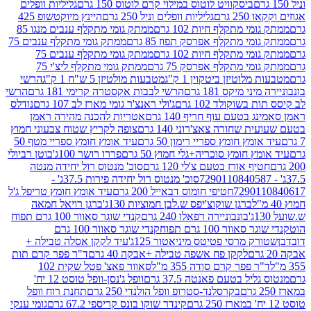
ביסקוויט לוטוס במילוי קרם לוטוס 150 גרם
גליליות וופלים
 גרם
גליליות וופלים וניל 250 גרם
היינץ מיוקטשופ 425
י מתקלף חיות 102 גרם
ממתק גומי מתקלף ענבים מנגו 85
י מתקלף אפרסק תפוז 85 גרם
ממתק גומי מתקלף ענבים 75
י מתקלף חיות 102 גרם
ממתק גומי מתקלף ענבים 75
י מתקלף אפרסק 75 גרם
ממתק גומי מתקלף ליצ'י 75
לוטיזן ביטקוין 1 ק"ג
מטבעות מולטיזן 5 ש"ח 1 ק"ג
הרשי
 מיקס 181 גרם
הרשי לבבות אקסטרה קרימי 181 גרם
הרשי
שוקולד 102 גרם
ג'ולי ראנצ'ר גומי מארז לב 107 גרם
נודלס
בטעם עוף חריף 140 גרם
אטריות להכנה מהירה ראמן
שחורה צאצ'רוני 140 גרם
צופה לקריץ שטוח צבעוני חמוץ
מץ חומץ ספריי רימון 50 גרם
עיד אומץ חומץ ספריי מטף 50
 חומץ סוכריה+גלי חמוץ 50 גרם
פררו רושר 100ג'
בוטן רביולי
ף אורז בטעם צ'לי 120 גרם
סוכ' מנטוס רול יחידה מנטה
סוכ' מנטוס רול יחידה פירות 37.5ג' -
72901
חטיפי חומוס דבאייל 200 גרם
עיד אומץ חומץ טריפל ג'ל
ברגן שוקוצ'יפס ש.לבן חמוציות 130ג'
ברגן רויאל חמאה
בונבוניירה רפאלו 240 גרם
קנדי שוגר סאוור 100 גרם תפוח
וור 100 גרם תפוח
קנדי שוגר סאוור 100 גרם
 מרסי פטיטס מיניאטור 125ג'
עיד לקקן אסלה טבילה +
לקקן פח אשפה טבילה +אבקה 40 גרם
ד"ר פפר קרם תות
 פפר קרם סודה 355 מ"ל
סאוור פאצ' פטל שקית 102
יל בטעם פאנטה 37.5 גרם
וופל ג'נסן-וופל טוסט 12 יח'
בקרסלנד-סטרופ וופל הולנדי 250 גרם
תחנת רוח וופל
קינדר שוקו בונס קריספי 67.2 גרם
גומי ענקי