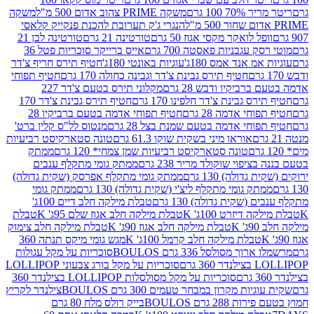
 100 גרם
משקה PRIME צהוב אדום 500 מ"ל
משקה
הנגרי ג'ק תערובת להכנת פנקייק קלאסי
ל לואקר מקסי אגוז 50 גרם
טורטינה 21 גרם
טורטינה לבן 21
 עגבניות פאסטה 700 גרם
אייס ברייקר סוכריות פטל 36
מ אנד אמס 180ג'
עוגיות באונטי 180ג'
חטיף תירס חריף צ'דר
חטיף תירס גבינת צ'דר וגבינה כחולה 170 גרם
חטיף תפוחי
ביקיו ודבש 28 גרם
מקלוני תירס בטעם צ'דר 227
 גבינת צ'דר חלפינו 170 גרם
חטיף תירס גבינת צ'דר 170
חי אדמה 28 גרם
חטיף תפוחי אדמה בטעם ברביקיו 28
וחי אדמה בטעם שמנת בצל 28 גרם
מנטוס לל"ס קלין ברט'
אוראו מיני בשקית שוקו 61.3 גרם
טונה סטארקיסט רביעיות
טונה סטארקיסט רביעיות שמן צמחי* 120 גרם
ממתק
יפוי שוקולד מריר 238 גרם
ממתק גומי מתקלף ענבים
דולה) 130 גרם
ממתק גומי מתקלף אפרסק (שקית גדולה)
ק גומי מתקלף ליצ'י (שקית גדולה) 130 גרם
ממתק גומי
(שקית גדולה) 130 גרם
טבלת מילקה חלב דיים 100ג'
דיזרט 100ג' K
טבלת מילקה חלב אגוז שלם 95ג' K
טבלת
K
טבלת מילקה חלב אגוז 90ג' K
טבלת מילקה חלב צימוק
טבלת מילקה חלב קרמל 100ג' K
מגש גומי מיקס תנתה 360
 מסולסל 336 גרם BOULOS
סוכריות על מקל עגולות
 גרם
סוכריות על מקל בורג צבעוני LOLLIPOP
סוכריות על מקל מסולסלות LOLLIPOP בצילנדר 360
ות מקרון במבחר טעמים 300 גרם BOULOS
צילנדר לקריץ
28 גרם BOULOS
בייק רולס מלח 80 גרם