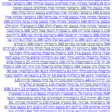
וצ'י ממתקי אורז ממולאים בטעם שוקולד 180 גרם
מוצ'י ממתק
180 גרם
מוצ'י ממתקי אורז ממולאים בטעם חמאת
מוצ'י ממתקי אורז ממולאים בטעם קרמל מלוח 180
תק אורז בטעם פנקייק עם מייפל 180 גרם
מוצ'י ממתק אורז
18 גרם
מוצ'י ממתק אורז בטעם עוגת גבינה ותותים 180
תק אורז בטעם תה מאצ'ה וחלב 180 גרם
אמיצ'לי קרם חלב
סוכריות 100 גרם
ממרח דובאי פטל חלבי 500 גרם
קרמבה
פרורי קראמבל 400 גרם
רוטב פירות יער 300 מ"ל
רוטב
 300 מ"ל
רוטב נוצ'יטלו חלבי 300 מ"ל
מלית פירות יער
דבן אמרנה בסירופ 300 גרם
מילוי קינמון 500 גרם
קרם
קרמו ריו 500 גרם
קרם פטל למילוי מקרון 500 ג'
סניידרס
טעם צ'דר 319 גרם
מלו מרשמלו טוויסט מילוי תפוח 63
לו טוויסט מילוי תפוז 63 גרם
לקקן פיןפופ-פירות צובע לשון
מרשמלו גלידה 100 גרם
מרשמלו גלידה 25 גרם
מלו פלוס
עוני 100 גרם
מלו פלוס מרשמלו מיני ורוד לבן 100 גרם
מלו
 מילוי תות 63 גרם
שוקולד דובאי 60 גרם
לואקר אגוז 90
ו 90 גרם
לקקן פיןפופ 10 יח' 170 גרם
אוראו קלאסי מארז
לוקיטוס סוכריות על מקל בטעמי פירות 120
סוכריות על מקל חמוצות 120 גרם
מארס שלישייה
פירות יער 38 גרם
סוכריה על מקל בטעמים 22 גרם
NIK L
מסטיק חמישיות בטעמים 21.5 גרם
מסטיק
מזוודת הממתקים של מקס וטסה
מאפין דובאי
יה XL מסטיק אבטיח 250 מ"ל
משקה אנרגיה XL
2 מ"ל
גם דיפ בטעם תות 67 גרם
גם דיפ בטעם פטל 67
ס ריינבואו פירות 37.5 גרם
טובלרון חלב 360ג'
לקריץ ונקו