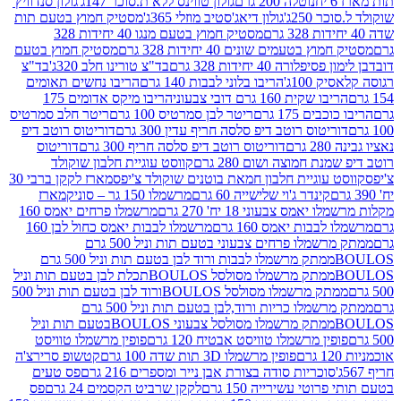
נוטלה 200 גרם
גולון טווינס ללא ת.סוכר 147ג'
גולון סנדוויץ'
250ג'
גולון דיאג'סטיב מוזלי 365ג'
מסטיק חמוץ בטעם תות
מסטיק חמוץ בטעם מנגו 40 יחידות 328
 בטעמים שונים 40 יחידות 328 גרם
מסטיק חמוץ בטעם
רה 40 יחידות 328 גרם
בד"צ טורינו חלב 320ג'
בד"צ
100ג'
הריבו בלוני לבבות 140 גרם
הריבו נחשים תאומים
שקית 160 גרם דובי צבעוני
הריבו מיקס אדומים 175
ים 175 גרם
ריטר לבן סמרטיס 100 גרם
ריטר חלב סמרטיס
יטוס רוטב דיפ סלסה חריף עדין 300 גרם
דוריטוס רוטב דיפ
ם
דוריטוס רוטב דיפ סלסה חריף 300 גרם
דוריטוס
ת חמוצה ושום 280 גרם
קווסט עוגיית חלבון שוקולד
 עוגיית חלבון חמאת בוטנים שוקולד צ'יפס
מארז לקקן ברבי 30
קינדר ג'וי שלישייה 60 גרם
מרשמלו 150 גר – סוניק
מארז
מס צבעוני 18 יח' 270 גרם
מרשמלו פרחים יאמס 160
בבות יאמס 160 גרם
מרשמלו לבבות יאמס כחול לבן 160
ממתק מרשמלו פרחים צבעוני בטעם תות וניל 500 גרם
ממתק מרשמלו לבבות ורוד לבן בטעם תות וניל 500 גרם
ממתק מרשמלו מסולסל BOULOSתכלת לבן בטעם תות וניל
ממתק מרשמלו מסולסל BOULOSורוד לבן בטעם תות וניל 500
ממתק מרשמלו כריות ורוד,לבן בטעם תות וניל 500 גרם
ממתק מרשמלו מסולסל צבעוני BOULOSבטעם תות וניל
ין מרשמלו טוויסט אבטיח 120 גרם
פופין מרשמלו טוויסט
פופין מרשמלו 3D תות שדה 100 גרם
קטשופ סרירצ'ה
סוכריות סודה בצורת אבן נייר ומספרים 216 גרם
פס טעים
טי עשירייה 150 גרם
לקקן שרביט הקסמים 24 גרם
פס