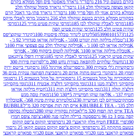
 216 גרם
ד"ר גרארד מאסטר פיס וופל ממולא בקרם
שוקולד חלב 114 גרם
ד"ר גרארד סימול שוקולד חלב
וזי לוז וופל פריך 100 גרם
ד"ר גרארד פתי-בר דאבל קרם
לא בקרם בטעם שוקולד חלב 216 גרם
בונ' מרסי לאבלי מיקס
בליז שוקולד לבן 185ג'
מרסי שקית פטיט מריר 125ג'
מרסי
ב 125ג'
מרסי שקית פטיט קפה
505399010
לינדט לינדור טבלה פיסטוק 100ג'
קינדר שוקוצ'יפס
ילקה תות יוגורט 100ג' - K
מילקה אוראו סנדוויץ' 92 ג' -
בן 100 ג' - K
מילקה שוקולד חלב עם פצפוצי אורז 100ג'
ה אוראו 100ג' K
מילקה לוטוס ביסקוף 90ג' - K
מרסי
אנץ' 125ג'
מרסי לאבליז קרמי 185ג'
פררו דופלו צ'וקנאט
 שלוקים להקפאה בצורת נחש 280 מ"ל
פרוטיז פירות 300
י בשקית 300 גרם
פרינגלס אורגינל 165 גרם
קנדי בייטס ירוק
קנדי בייטס מתוק אדום 20 גרם
ביצת הפתעה ענקית בנים 36
ל מקל בטעמים 15 גרם
סוכריה על מקל בטעמים 15 גרם
גומי
 מנגו 311ג'
גומי מקסיקני דולצ'ה אבטיח 311ג'
גומי מקסיקני
ג'
גומי מקסיקני דולצ'ה תות 311ג'
חטיף מילקה אוראו
ליאון שוקו חמישייה 5*30ג' 150ג'
מארז טסה מגש
יקס לבן חמישייה 230ג'
מלטיזרס שקית פינוק 68ג'- K
טובלרון
BUBBLE TEA אייס תה תות אפרסק 320 מ"ל
BUBBLE
אבקת נסקוויק שוקו 280ג'
נסטלה נסקפה
פסטה ברילה חלבון פנה 400ג'
צ'ופה צופס חמוץ
דפדפי קוקוס צ'יפס קוקוס
2 גרם
דפדפי קוקוס צ'יפס קוקוס בטעם קקאו 25 גרם
ווי
 מנגו 20ג'
ווי סמארט קראנצי אננס 20ג'
ווי סמארט קראנצי