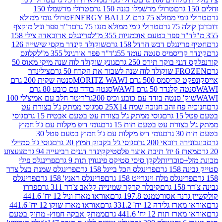
טרולי מרשמלו בננה 150 גרם
טרולי מרשמלו 150
לא 75 גרם ENERGY BALLZ
טרולי גומי ממולא
גרם
טרולי גומי ממולא מנגו 75 גרם
ד"ר פפר וניל מוקצף
 פפר בטעם אוכמניות 355 מ"ל
פרינגלס אדובאדה צילי 158
נגלס דבש חרדל 158 גרם
שוקולד קינדר מקסי שישייה 126
ריסמיס סנטה עומד 55ג'
ד"ר פפר אורגינל 355 מ"ל
קלוגס
 בוקר תירס 250 גרם
גונץ שוקולד לוח שנה מיקי מאוס 50
 את הקרח 50 גרם
צילינדר
50 גרם MORITZ WAWI
סנטה שקית 200 גרם
לנדר 50 גרם WAWI
סנטה בודד עם כובע 80 גרם
 סנטה בודד עם כובע וכיס 200גר'
ריטר חלב עם אמיצ'לי 100
 זהב חנוכה שמח 25X14 סמ
גוסי ממתק ג'ל בצורת עט
ם
גוסי ממתק ג'ל בצורת עט בטעם אבטיח 15 גרם
גוסי
ורת עט בטעם תות 15 גרם
גומי דיפ מקלות עם ג'ל חמוץ
ם
גומי דיפ מקלות עם ג'ל חמוץ בטעם פטל 30
דובאי 200 גרם
גוסי ג'ל בקבוק חמוץ 20 גרם
גוסי ג'ל סמיילי
וצר פלסטיק
קינדר דגנים רביעייה 94 גרם
צעצוע
סוכריות
לקקן סיסי סטיקס פינגווין תות 9 גרם
פרינגלס פילי
רם
פרינגלס הכל בייגל 158 גרם
פרינגלס שמנת בצל צדר
נגלס מלח וינגרייט 158 גרם
פרינגלס ראנץ' 158 גרם
פרינגלס
קיבלר קרקר שמינייה קלאב צ'דר 311 גרם
פררו
אסורטמנט 197.8 גרם
אוראו מארז וניל 12 יח' 441.6
ידה 12 יח' 331.2 גרם
אוראו מארז שוקו 12 יח' 441.6
ת 12 יח' 441.6 גרם
ממתק אבקה חמוץ- מתוק בטעם