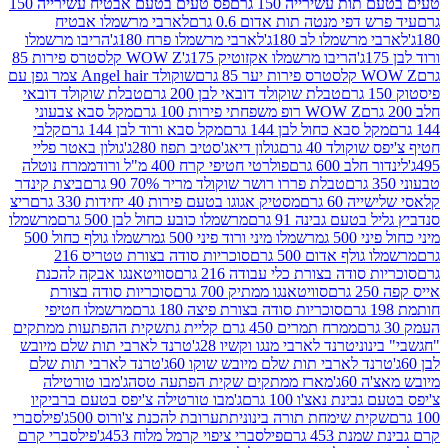
ת עשירייה 150 גרם
פס טעים בטעם אבטיח עשירייה 150
דפי מנטה תות אדום 0.6 גרם
לארבי מרשמלו אבטיח
מרשמלו לב 180ג'
לארבי מרשמלו פרח 180ג'
הריבו מרשמלו
הריבו מרשמלו אקזוטיק 175ג'
WOW Z קלסטרס פירות 85
 85 גרם
שוקולד Angel hair צמר גפן עם
טבלת שוקולד דובאי לבן 200 גרם
טבלת שוקולד דובאי
WOW Z רופ משפחתי פירות 100 גרם
מקל סבא צבעוני
 סבא כחול לבן 144 גרם
מקל סבא ורוד לבן 144 גרם
קלבי
ולד 40 גרם
גולון דיאג'סטיב תפוז 280ג'
גולון באטר פליי
ב 600 גרם
פולרטי חטיפי קרח 400 מ"ל ורוד
ממרח נוטלה
טבלת פררו רושר שוקולד מריר 70% 90 גרם
ביצת קינדר
60 גרם
מסטיק אגוגו בטעם פירות 40 יחידות 330 גרם
ריצ
טעם גבינה 91 גרם
מרשמלו כובע כחול לבן 500 גרם
מרשמלו
50 ג
מרשמלו מיני ורוד פיני 500 ג
מרשמלו גולף כחול 500
לף אדום 500 גרם
סוכריות סודה בצורת טטריס 216
סודה בצורת כלי עבודה 216 גרם
סוויטאנגו אבקה להכנת
סוויטאנגו ממתיק 700 גרם
סוכריות סודה בצורת
סוכריות סודה בצורת פיצה 180 גרם
מרשמלו חטיפי
ממרח תמרים 450 גרם קליית גת
שקית ההפתעות ממתקים
וני
טרנד לארבי מנגו וקשיו 28ג'
טרנד לארבי תות שלם מיובש
ד לארבי תות שלם מיובש שוקו 60ג'
טרנד לארבי תות שלם
6ג'
מארז ממתקים שקית הפתעה טסה
ג'מבו טורטילה
נת נאצ'ו 100 גרם
ג'מבו טורטילה צ'יפס בטעם ברביקיו
ית שימחת תורה בינונית
תערובת להכנת צ'ורוס 500ג'
פילסברי
 453 גרם
פילסברי ציפוי קרמל מלוח 453ג'
פילסברי קרם