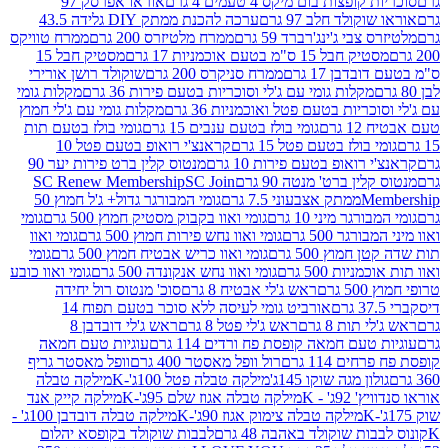
פצות בום מיקס 4 טעמים 4 גרם
אוראו אפרסק 97
ולד חלב 97 גרם
ערכה להכנת ממתק DIY גלידה 43.5
בי ג'ינג'רברד 59 גרם
ממרח מלטיזרס 200 גרם
ממרח טוויקס
בל 15 ס"מ בטעם אוכמניות 17 גרם
מסטיק חבל 15
בן 17 גרם
ממרח סניקרס 200 גרם
שוקולד רושן אורירי
מקלות גומי עם ג'לי וסוכריות בטעם פירות 36 גרם
מקלות גומי
ריות בטעם פטל ואוכמניות 36 גרם
מקלות גומי עם ג'לי חמוץ
רם
גומי בולז בטעם ענבים 15 גרם
גומי בולז בטעם תות
בולז בטעם פטל 15 גרם
קראנצ'י רואופ בטעם פטל 10
רואופ בטעם פירות 10 גרם
מנטוס קלין ברט פירות יער 90
ין ברט' מנטה 90 גרם
SC Join
SC Renew Membership
M
ממתק אצבעוני 7.5 גרם
גומי המבורגר גדול+ ג'ל חמוץ 50
גר מיני 10 גרם
גומי ואוו בקבוק מסטיק חמוץ 500 גרם
גומי
גר 500 גרם
גומי ואוו נחש פירות חמוץ 500 גרם
גומי ואוו
מוץ 500 גרם
גומי ואוו כריש אבטיח חמוץ 500 גרם
גומי
ות 500 גרם
גומי ואוו נחש אנקונדה 500 גרם
גומי ואוו כובע
רם
ראש ג'לי אבטיח 8 גרם
סוכ' מנטוס רול יחידה
אורביט גומי לעיסה ללא סוכר בטעם תפוח 14
תות 8 גרם
ראש ג'לי פטל 8 גרם
ראש ג'לי דובדבן 8
עם חמאה קופסת פח ורדים 114 גרם
עוגיות טעם חמאה
 114 גרם
רול וופל מאסטר 400 גרם
וופל מאסטר גריף
ון מגה שוקו 145ג'
מילקה טבלה פטל 100ג'-K
מילקה טבלה
ג' - K
מילקה טבלה אגוז שלם 95ג'-K
מילקה קייק אנד
מילקה טבלה צימוק אגוז 90ג'-K
מילקה טבלה דובדבן 100ג' -
ת שוקולד באהבה 48 גרם
לבבות שוקולד בקופסא יהלום