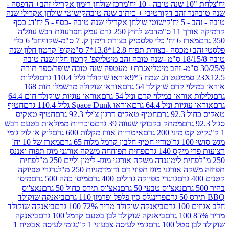
מרכז שולחן רימון אקרילי זהב+ הדפסה -
ר זהב דקורטיבי + כיתוב שנה טובה
קישוטי שולחן אקרילי שנה
יח'
קישוטי שולחן אקרילי שנה טובה -כסף - 5 יח'
דג כסף
 ס"מ
דבש לחיץ 250 גרם עמק חפר
עוגת דבש עוגל'ה
טיק בצורת רימון ק. 7 ס"מ-שקוף
חב' 6 כלי
 -בצורת תפוח 12.8*13.8*7 ס"מ
קופ' קרטון חלון שנה
קפ' קרטון חלון שנה טובה
אגרת+ מעטפה שנה טובה שופר/ספר תורה
מגנט חג שמח 5*9
אוראו שוקולד גליל 110.4 גרם
גלילות
קרם שוקולד 54 גרם
אוראו שוקולה מרשמלו תות 168
ראו במילוי קרם וניל 54 גרם
אוראו עוגיות שוקולד חום 64.4
ת וניל 64.4 גרם
אוראו Space Dunk גליל 110.4 גרם
חטיף
גרם
חטיף טאקיס דרגון צ'ילי 92.3 גרם
חטיף טאקיס
ממתק בקבוקי שעווה 39 גרם
סוכריות ממולאות בטעם דבש
יני 200 גרם
איטריות אורז מקלות 600 גרם
לוק או לוק גומי
טודיי חטיף חלבון קרמל מלוח 65 גרם
מארז של 10 יח'
ס 140 גרם
פחית תפוחחה משקה אורגני מוגז תפוח ואננס
ת לימוננדה משקה אורגני מוגז- לימון וליים 250 מ"ל
פחית
אורגני מוגז תפוזי דם ודומדמניות 250 מ"ל
גרגרי טפיוקה
גרגרי טפיוקה גדולים 400 גרם
מיסו כהה 500 גרם
מיסו
נאצ'וס טבעי 50 גרם
נאצ'וס תירס כחול 50 גרם
נאצ'וס
פרינגלס סין פלפל ופרמזן 110 גרם
ביאנקה שוקולד
ם
ביאנקה שוקולד מריר 72% 100 גרם
ביאנקה שוקולד
ביאנקה שוקולד לבן בטעם קרמל 100 גרם
ביאנקה
100 גרם
גומי לעיסה צבעוני 1 ק"ג
גומי לעיסה אבטיח 1