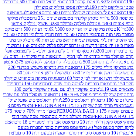
לפאי גראהם קרקר 170ג'
גומי וידאל תות סוכר 500 גר'
ברילה
לימון 190ג'
ברילה פסטו בזיליקום מוצרלה
ג'לו-פאנטונה שוקולד צ'יפס 500 גרם
סאנטאנג'לו-פאנטונה
דיי ביסתן קלינדר בטעמים שונים 251 גרם
טבלת מילקה
K
טבלת מילקה טריולד 280ג' K
שוק' מילקה אוראו
לת מילקה שוקו אנד קקס 300ג' K
גומי תנתה 500 גרם מיקס
 תות בננה
גומי תנתה 500 גר' תות חמוץ גדול
גומי תנתה 500 גר'
יות ג'לי עטופות שמחות
ראש משוגע תות 40 גרם
לקקני מיני
פרינגלס פלפל הבאנרס 158 גרם
שוק'
 200ג'
דג כסף פרווה 1 ק"ג
דג זהב חלבי- 1 ק"ג
cremo וופל
 מריר בודד
אורז לבן דביק 1 ק"ג
אצות נורי סילוור 10 דפים 25
נת סחלב 500 גרם
נסטלה קורנפלקס ללא גלוטן 375ג'
אנטון
וי בייליס 175 גרם
אנטון ברג מרציפן משמש בברנדי 220
שן אורירי מריר 80 גרם
שוקולד רושן אורירי חלב 80
ושן אורירי לבן קרמל 80 גרם
עוגיות מילקה ביסקוויט שוקולד
מארז סוכריות לעיסה תות שדה ודומדמניות 150 גרם
היידי
1ג'
טוניס שוקולד חלב עם עוגיות שוקולד צ'יפס 180
לד מריר מעולה 70% 180 גרם
טוניס שוקולד חלב עם שברי
גולון דיאג'סטיב 250ג'
גולון דיאג'סטיב ש.שועל שוק'
 קפה שקית 125 ג' PERUGINA BACI
באצ'י מיקס 3
PERUGINA
באצ'י מריר 70% קופסה 175
מארז משולב מתוק טסה
מארז טסה שובי דובי
קן רולר תות 20 גרם
יאמס אבן נייר ומספריים 18 גרם
יאמס
עם פטל 20 גרם
יאמס סוכריות סוכר חמוצות בטעם
יאמס סוכריות סוכר חמוצות בטעם תות 10 גרם
ביצת