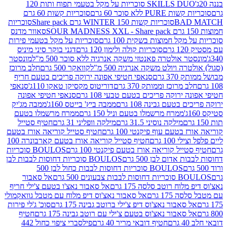
SKILLS DUO סוכריות על מקל בטעמי תפוח ותות 120
P ללא סוכר 60 גרם
סוכריות קשות 60 גרם
BAD
סוכריות קשות WINTER 150 גרם Share pack
סוכריות
סאוור מדנס
קל חמוצות בשקית 100 גרם
סוכריות על מקל בטעמי פירות
סוכריות קולה ולימון 120 גרם
דגני בוקר סיני מיניס
 אולטרה פאנטזי משקה אנרגיה ללא סוכר 500 מ"ל
מונסטר
ה ויולט משקה אנרגיה 500 מ"ל
קוואקר 500 גרם
חלב מרוכז
3 גרם
סנאפי חטיפי אפונה ירוקה פריכים בטעם חריף
 מרוכז וממותק 370 גרם
דוריטוס מקסיקן טאקו 110ג'
סנאפי
ירוקה פריכים בטעם טבעי 108 גרם
סנאפי חטיפי אפונה
בטעם גבינה 108 גרם
ממבה ביץ' בייטס 160ג'
ממבה מג'יק
ממרח מרשמלו בטעם וניל 150 גרם
ממרח מרשמלו בטעם
מילקה נוסיני 31.5 גרם
מילקה וופליני 31 גרם
חטיף סטייל
בטעם עוף פיקנטי 100 גרם
חטיף סטייל קוריאה אורז בטעם
100 גרם
חטיף סטייל קוריאה אורז בטעם קארבונרה 100
יל קוריאה אורז בטעם פיקנטי 100 גרם
BOULOS סוכריות
אדום לבן 500 גרם
BOULOS סוכריות דחוסות לבבות לבן
BOULOS סוכריות דחוסות לבבות כחול לבן 500
 צבעונים 500 גרם
אל סאבור
וח רוטב סלסה 175 גרם
אל סאבור נאצ'ו בטעם צ'ילי חריף
175 גרם
אל סאבור נאצ'וס דיפ מלוח עם מטבל גוואקמולי
סאבור נאצ'וס דיפ צ'ילי ברוטב גבינה 175 גרם
סוכ' ג'לי פירות
סאבור נאצ'וס בטעם צ'ילי עם רוטב גבינה 175 גרם
חטיף
חטיף דובאי מריר 40 גרם
פילסברי ציפוי כחול 442