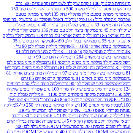
ק 100 ג'
קרם שוקולד לשמרים וקראנצ'ים 500 גרם
רסו למילוי מקרון 500 גרם
פניני קראנץ מיקס מיני 150
תק בטעם מלון מתקלף גדול 135ג'
טרנד ממתק בטעם
גדול 135ג'
פוקי מקלות דאבל שוקולד 47 גרם
שוק' בר פוקי
 33 גרם
פוקי מקלות לבן עוגיות 40 גרם
פוקי מקלות
רם
מילקה ביצה חלב עם כפית 136 גרם
שוקולד מילקה
 גרם
מילקה ביצה אוראו עם כפית 128 גרם
שוקולד מילקה
גרם
מילקה בבלי חלב 90ג'-K
מילקה ארנב לוטוס 95
ה אוראו 100ג' - K
שוקולד מילקה טבלה לבן 90 גר' -
ה סנסיישן קקאו 156ג' - K
מילקה מיני ביצים חלב 81
ים ביסקוויט 264 גרם
מילקה חום לבן 90 גרם
ולד מילקה מיני ביצים קריספי 81 גרם
מילקה מיני ביצים לבן
מילקה מיני ביצים ש.לבן 81 גרם
מילקה מיני ביצים ביסקוויט
 ביצה מילוי מיני ביצים 97 גרם
מילקה מיני ביצים אוראו 81
י ביצים דאיים 81 גרם
מילקה קרם אגוזים 85 גרם
קה ביצי שוקולד לבן 90 גרם
מילקה ביצה מילוי קרם רביעייה
דור מיני ביצים שוקולד מריר 100 גרם
קוטדור ביצים שוקולד
טבלת מילקה ביסקוויט קרם 100ג' - K
מילקה טבלה תות
נדר חלב במילוי קרם קקאו 46.8 גרם
בונ' היידי מאונטן פטל
סי אגוזים 100ג'
שוקולד מילקה טבלה ג'לי 250 גר'-K
מילקה
פאוס 260ג' - K
ליאון שוקולד לבן חמישייה 5*30ג'
וגיות שוקוצי'פס צימוק 135ג' - K
גומי בננה כ 30 גרם
בר
 חלב פיסטוק וקדאיף 145 גרם
קוביות אפיפית במילוי קרם
 כרמית 200 גרם
מרשמלו JOOMI מיני גולף לבן 400
400 גרם
מרשמלו JOOMI מיני גולף