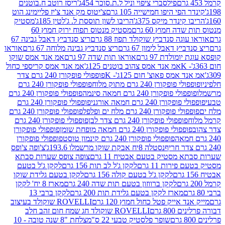
פילסברי ציפוי וניל ל.ת.סוכר 454ג'
ריסז רוטב ח.בוטנים
פי היפו חמישייה 105 גרם
צ'יטוס מק אנד צ'יז פליימינג הוט
ינדר מיקס 375ג'
הריבו לשון תוססת ל. ג'לטין 185ג'
מסטיק
ה חמוץ 60 גרם
מסטיק מנטוס תפוח ירוק חמוץ 60
גה סנדביץ שוקולד תפוז 88 גרם
ריצ סנדביץ דאבל גבינה 67
ץ דאבל לימון 67 גרם
ריצ סנדביץ גבינה מלוחה 67 גרם
אוראו
מולדת 97 גרם
אוראו תות שדה 97 גרם
אמ אנד אמס שוקו
אמ אנד אמס צהוב בוטנים 125ג'
אמ אנד אמס קריספי כחול
אמס פאוצ' חום 125ג'- K
פופפולי פופקורן 240 גרם צדר
פופקורן 240 גרם מתוק מלוח
פופפולי פופקורן 240 גרם
י פופקורן 240 גרם חמאה סינמה
פופפולי פופקורן 240 גרם
רן 240 גרם חמאה אורגני
פופפולי פופקורן 240 גרם
פופקורן 240 גרם מלח ים ופלפל
פופפולי פופקורן 240 גרם
פופפולי פופקורן 240 גרם צדר לבן
פופפולי פופקורן 240 גרם
פולי פופקורן 240 גרם חמאה מופחת שומן
פופפולי פופקורן
פופפולי פופקורן 240 גרם קינמון טוסט
פופפולי פופקורן
נסטלה 8יח אבקת שוקו מרשמלו 193.6ג'
צ'ופה צ'ופס
 מסטיק בטעם אבטיח 11 גרם
צופה צופס שערות סבתא
ירות 11 גרם
לקקן ג'ל לב תות 156 גרם
לקקן ג'ל בטעם
לקקן ג'ל בטעם קולה 156 גרם
לקקן בטעם גלידת שוקו
לקקן ברווזון בטעם תות שדה 240 גרם
מארז 8 יח' לקקן
מארז לקקן בטעם גלידת תות 200 גרם
לקקן ברבי 13
 אייק פטל כחול חמוץ 120 גרם
ROVELLI שוקולד בעיצוב
80 גרם
ROVELLI שוקולד חג שמח חום זהב חלב
שופר פלסטיק טבעי 22 ס"מ
צלחת "8 שנה טובה - 10