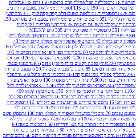
גליליות וופל במילוי קרם בראוניז 150 גרם FLIS
גליליות
יל 150 גרם FLIS
סוכריות ממולאות בטעם פירות בים
סוכריות ממולאות בטעם חלב קפה קפה לייק 351 גרם
רושן
351 גרם
סוכריות טופי ממולאות בטעם חלב כוס חלב 150
ולד רושן עם בוטנים 38 גרם
רושן סוכריות ג'לי קרייזי
סוכריות טופי כוס חלב 305 גרם MILKY
ושו סוכריות טופי חלב קורובקה 205 גרם
חטיף שוקולד רושן
לה 43 גרם
חטיף שוקולד רושן ממולא קרם קרמל 43
ולא בטעם שוקולד לבן 8 גרם
מזרק שוקולד חלב אגוזי לוז 60
לד חלב לבן 60 גרם
קינדר הפי היפו אגוזי לוז חמישייה 105
מס קרמל מלוח 200ג' K
אם אנד אם קריספי 170ג'
אמ אנד
גונץ סנטה קלאוס ביירן מינכן (אדום) 85 גרם
גונץ סנטה
ד (צהוב) 85 גרם
סוכ' מנטוס מנטה 29.7 גרם
מנטוס פירות
ק או לוק גומי נקניקייה 100 גרם
גומי כובע כחול 500 גרם
גולון
ית 600ג'
קינדר קינדריני מאגדת 100 גרם
אוראו מצופה
'
אוראו מצופה שוקולד חלב 246ג' - K
אוראו גלידה גליל
ילקה עוגיות סנסיישן אוראו 156 גרם
אבקת קקאו 400
רים מזל טוב בצורת דובי ורוד 16 גרם
טופי כדורים מזל טוב
ם
טופי כדורים פורים שמח בצורת ליצן 16 גרם
סוכריות
70 גרם
סוכריות ג'לי בטעם ליצ'י 70 גרם
סוכריות ג'לי
גרם
מלו מרשמלו קאפקייק ממולא תות 100 גרם
מלו פלוס
יק ממולא 100 גרם
מלו מרשמלו קאפקייק שוקו ממולא
יות גומי בצורת עין כ50 יחידות 500 גרם
מארז סנטה 90
נס סוכריות חמוצות מאוד 60 גרם
סאוור מדנס סוכריות
סאוור מדנס סוכריות חמוצות מדנס 60 גרם
סוכריות