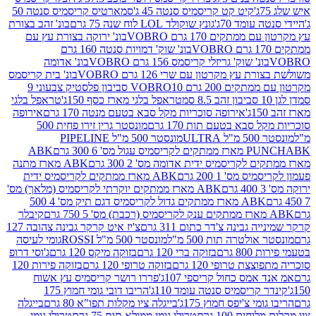
קיט קט קריסמיס סנטה 45 ג'
סמארטיס קריסמיס סנטה 50
עומד 70ג'
גונץ שוקולד LOL לוח שנה 75 גרם
בונ' זהב בצורת
תקים 170 גרם VOBRO
בונ' ירוקה בצורת עץ עם
בונ' שוק' דמויות סנטה 160 גרם
נ' שוק' גריזלי קריסמס 156 גרם VOBRO
בונ' אדומה
עץ מקרטון עם שרי 126 גרם VOBRO
בונ' בית קריסמס
 200 גרם VOBRO
10 סביבון פלסטיק צבעוני 9
טראפל בלגי מארז כסף 150ג'
טראפל בלגי
אירופה סוכריות מקל סבא בטעם מנטה 170 גרם
אירופה
סבא בטעם תות 170 גרם
מונסטר גרין זירו פחית 500
ULT
מונסטר 500 מ"ל PIPELINE
ABK
PU
לקריסמיס ידית אדומה מס' 2 300 גרם
ABK מארז מתנה
מס' 1 200 גרם
ABK מארז ממתקים לקריסמיס ידית
ABK מארז ממתקים יוקרתי לקריסמיס (מלאך) מס'
ABK מארז ממתקים גדול לקריסמיס דגם תיק מס' 4 500
קיבלר
גבינה צ'דר כתום 311 גרם
צ'יז איט קרקר גבינה צהובה 127
ולטרה תות 500 מ"ל
מונסטר 500 מ"ל ROSSI
גומי לעיסה
 גרם
בזוקה ברי 120 גרם
בזוקה מיקס 120 גרם
ג'וסי דרופ
ת טרופי 120 גרם
בזוקה טרופי 120 גרם
בזוקה פירות 120
מס כחול קריספי 107ג'
פררו רושר קריסמיס עץ אשוח
קריסמיס סנטה עומד 110ג'
הריבו דובי גומי חמוץ 175
י צ'יפס חמוץ 175ג'
בייגלה ציו מקלות תפו"א 80 גרם
בייגלה
ים 100 גרם
טרולי גומי ממולא תות 75 גרם
טרולי גומי