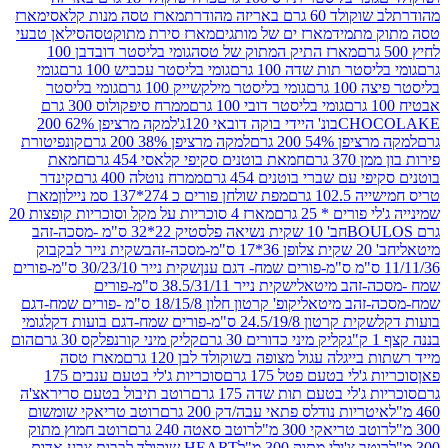
ד 60 גרם באריזה מהודרת
מארז טסה מנות קלאסי
מארז
מתמיד
מארז ים של מותגים
מארז סירת מתוקטסה
סילאן טבעי
מארז התיק המתוק של טסה
גומי בליסטר דובדבן 100
טר תות שדה 100 גרם
גומי בליסטר עכביש 100 גרם
גומי
 גרם
גומי בליסטר מילקשייק 100 גרם
גומי בליסטר
גומי בליסטר דובי 100 גרם
ממרח סיפקולוס 300 גרם
CHO
בונ' היידי בוקה דובאי 120ג'
למקה מרציפן 62% 200
54% 200 גרם
למקה מרציפן 38% 200 גרם
קונפיטורת
3 גרם
חמאת בוטנים סקיפי קלאסי 454 גרם
חמאת
עם שברי בוטנים 454 גרם
ממרח נוטלה 400 גרם
קינדר
10 גרם
מפת שולחן פורים כ 274*137 סמ ניילון
מארז
רים * 25 גרם
מארז 4 סוכריות על מקל וסוכריות קופצות 20
חב' 10 שקית נשיאה פלסטיק 22*32 ס"מ -מסכה-זהב
כה-זהב
שקית נייר לבקבוק
שקית נייר 30/23/10 ס"מ-פורים
-זהב מיטאלי
שקית נייר 38.5/31/11 ס"מ-פורים
זהב מיטאלי
קופ' קרטון חלון 18/15/8 ס"מ -פורים שמח-דגם
קית קרטון 24.5/19/8 ס"מ-פורים שמח-דגם בועות דקל
גומי
קליק מיני כדורים 30 גרם
קליק מיני קורנפלקס 30 גרם
הום
ייגלה עגול מצופה בשוקולד לבן 120 גרם
מארז טסה
'לי בטעם פטל 175 גרם
סוכריות ג'לי בטעם ענבים 175
ג'לי בטעם תות שדה 175 גרם
רוטב תיבול בטעם סריראצ'ה
ריות נודלס פתאי עבה/דק 200 גרם
רוטב טריאקי שומשום
ב טריאקי 300 מ"ל
רוטב סאטה 240 גרם
רוטב חמוץ מתוק
ב צ'ילי מתוק 300 מ"ל
HEART שוקולד לבבות צבע אדום