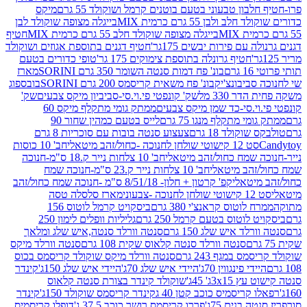
בון טבעוני בטעם בוטנים קרמל ושוקולד 55 גרם
מיקס
 ולבן 55 גרם כרמית MIX
בייגלה מצופה שוקולד לבן
בייגלה מצופה שוקולד חלב 55 גרם כרמית MIX
חטיף
עם פירות יבשים 175גר'
חטיף דגנים בתוספת אגוזים ושוקולד
חטיף גרונלה בתוספת צימוקים 175 גר'
טופי כדורים בטעם
ם
בונ' פח דמות סנטה השומר 350 גרם SORINI
מארז
ביבונצ'יק
בונ' פח משאית קריסמס 200 גרם SORINI
בובספוג
 330 מל
שק' קונפטי פי.וי.סי-סביביון מיקס צבעים
שק'
וי.סי-כד שמן מיקס צבעים
ממתק גומי מתקלף מיקס 60
י מתקלף מנגו 75 גרם
לייס בטעם כמהין שחור 90
קולד 18 גרם
צעצוע סנטה בובות עם סוכריות 8 גרם
1 קישוטי שולחן לחנוכה -כחול/זהב מיטאלי
חב' 10 כוסות
 שמח כחול/זהב מיטאלי
חב' 10 צלחות נייר ק.18 ס"מ-חנוכה
הב מיטאלי
חב' 10 צלחות נייר ק.23 ס"מ-חנוכה שמח
יטאלי
קפ' קרטון + חלון- 8/51/18 ס"מ -חנוכה שמח כחול/זהב
עוני
מארז סלסלה טסה
לוטוס קראנצ'י 380 גרם
ביסקויט קרמל לוטוס 156
לוטוס בטעם קרמל 250 גרם
גליליות וופלים לימון 250
ד איש שלג 150 גרם
סנטה וורלד סנטה,איש שלג ומלאך
סנטה וורלד סנטה קלאוס שקית 108 גרם
סנטה וורלד מיקס
 במגף 243 גרם
סנטה וורלד מיקס שוקולד קריסמס בכוס
י פינגווין 70ג'
היידי איש שלג 70ג'
היידי איש שלג 150ג'
קינדר
3xג' 45ג'
שוקולד קינדר בצורת סנטה קלאוס
קריסמיס כוכב קטן 40 ג
קינדר קריסמס שוקולד 150ג'
קינדר
בנים 75ג'
פררו קריסמס רושר כוכב 37.5 ג'
דופלו קריסמיס