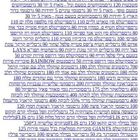
מבוקשים בטעם וניל - מארז 5 יח' 30 גרם
מבוקשים
5 יח' 30 גרם
גומי עיניים 5 יחידות 90 גרם
גומי כדור
מבוקשים בטעם בננה - מארז 5 יח' 30
ין טארט וליים 110 גרם
פרינגלס סין מלפפון מלח ים 110
חטיף פ. כמהין פירה 80 גרם
פרינגלס חטיף סטייק כבד אווז
לס סין הוט אנד ספייסי 110 גרם
פרינגלס חטיף רוז קריספי
פרינגלס סין ברביקיו סטייק 110 גרם
לייס קרקר רוטב
לייס חטיף צ'יפס סטייק פלפל שחור 90 גרם
לייס קרקר עוגת
לייס קרקר עוגת ירקות 90 גרם
חטיף תפו"א LAYS
פל חריף 90 גרם
סקיטלס גומי דרופס פירות יוגורט 50
ומי דרופס פירות 50 גרם
מנטוס RAINBOW סוכריות פירות
יס שוקולד חלב 180 גרם
טוניס שוקולד חלב עם שברי קרמל
טוניס שוקולד חלב עם אגוזי לוז 180 גרם
טוניס שוקולד חלב
 180 גרם
טוניס שוקולד מריר עם שקדים ומלח 180
וקולד וסוכריות 200 גרם
מוטי שלישיית עגבניות מרוסקות
ר חלב 175 גרם
סוכריות גומי סאוור פאץ' טרופיקל 80
וקולד חלב לובקה 400 גרם
מטבעות שוקולד לבן לובקה
ות שוקולד מריר 55% לובקה 400 גרם
גומי קראנץ' מרשמלו
י קראנץ' פיצה 100 גרם
גומי קראנץ' רצועות חמוץ 120
ס חמישיית משרוקית 75 גרם
גליליות וופל במילוי קרם קוקוס
גליליות וופל במילוי קרם קרמל מלוח 150 גרם FLIS
גליליות
קקאו 150 גרם FLIS
סניקרס שלישייה 3*50ג'
סקיטלס GIANTS סוכריות ממולאות בג'ל טעמי פירות 125
ורגר ביג 50 גרם
ריטר במילוי מרציפן 100 גרם
ריטר פרלין
ר חלב עם שברי אגוזים 100 גרם
ריטר מוס קקאו 100