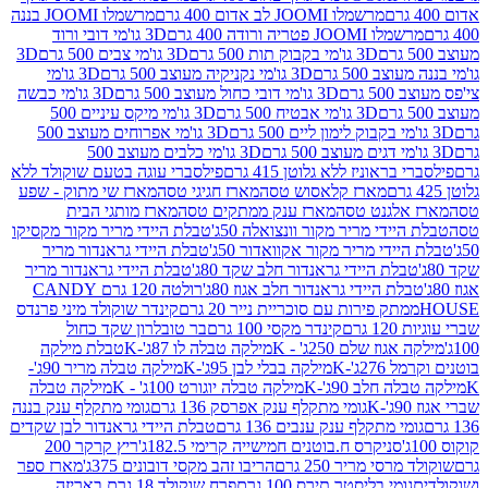
מרשמלו JOOMI לב אדום 400 גרם
מרשמלו JOOMI בננה
JOOM פטריה ורודה 400 גרם
3D גו'מי דובי ורוד
3D גו'מי בקבוק תות 500 גרם
3D גו'מי צבים 500 גרם
3D
 500 גרם
3D גו'מי נקניקיה מעוצב 500 גרם
3D גו'מי
גרם
3D גו'מי דובי כחול מעוצב 500 גרם
3D גו'מי כבשה
3D גו'מי אבטיח 500 גרם
3D גו'מי מיקס עיניים 500
3D גו'מי אפרוחים מעוצב 500
3D גו'מי כלבים מעוצב 500
ראוניז ללא גלוטן 415 גרם
פילסברי עוגה בטעם שוקולד ללא
מארז קלאסוש טסה
מארז חגיגי טסה
מארז שי מתוק - שפע
אלגנט טסה
מארז ענק ממתקים טסה
מארז מותגי הבית
ידי מריר מקור וונצואלה 50ג'
טבלת היידי מריר מקור מקסיקו
ידי מריר מקור אקוואדור 50ג'
טבלת היידי גראנדור מריר
לת היידי גראנדור חלב שקד 80ג'
טבלת היידי גראנדור מריר
ת היידי גראנדור חלב אגוז 80ג'
רולטה 120 גרם CANDY
תק פירות עם סוכריית נייר 20 גרם
קינדר שוקולד מיני פרנדס
רם
קינדר מקסי 100 גרם
בר טובלרון שקד כחול
וז שלם 250ג' - K
מילקה טבלה לו 87ג'-K
טבלת מילקה
2ג'-K
מילקה בבלי לבן 95ג'-K
מילקה טבלה מריר 90ג'-
חלב 90ג'-K
מילקה טבלה יוגורט 100ג' - K
מילקה טבלה
גומי מתקלף ענק אפרסק 136 גרם
גומי מתקלף ענק בננה
י מתקלף ענק ענבים 136 גרם
טבלת היידי גראנדור לבן שקדים
סניקרס ח.בוטנים חמישייה קרימי 182.5ג'
ריץ קרקר 200
סי מריר 250 גרם
הריבו זהב מקסי דובונים 375ג'
מארז ספר
ומי בליסטר תירס 100 גרם
פרח שוקולד 18 גרם באריזה