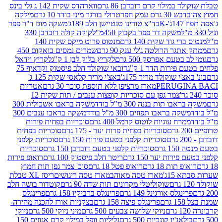
במילוי קרם דובדבן 86 גרם
ווארהדס שקית 142 ג גלי בינס
בש 30 גרם עמק חפר
טרולי בורגר מיני בודד 10 גרם
מילקה
K
בד"צ טורינו טנטיישן חלב 189ג'
משקה מוגז ד"ר פפר
משקה דר פפר בקבוק 450מ"ל
קוקה קולה דובדבן 330
 גוד שקית 140 גרם
מנטוס פרוט מיקס שקית 140
ר הרולטה ג'לי ענק 90 גרם
שמרים נמסים בואקום 450
בטעם אפרסק 500 גרם
לקריץ בלוק לבן 1 ק"ג
לקריץ וידאל
ירות הדר 1 ק"ג
דובאי שוקולד חלב פיסטוק וקדאיף 75
י שוקולד מריר 175ג'
באצ'י מריר קלאסי שקית 125 ג'
PERUGI
מארז מרציפן ללא תוספת סוכר 30 גרם
אטריות
צמר גפן עם סוכריות קופצות ענבים / תות שקית 12
 תות בננה 300 מ"ל בודד
משקה בראבו אשכולית 300
ה בראבו תפוזים 300 מ"ל בודד
משקה בראבו ענבים 300
רח עוגיות לוטוס קרמל 400 גרם
סוכריות בפחית פירות
סוכריות בפחית פרות יער - 175 גרם
סוכריות בפחית
סוכריות קלפני בטעם פירות 150 גרם
סוכריות קלפני
גרם
סוכריות קלפני בטעם דובדבן 150 גרם
סוכריות
רות יער 150 גרם
ריטר חלב פיסטוק 100 גרם
רואופ פירות
תות 18 גרם
רואופ פטל 18 גרם
סוכ' צמר גפן תות חמוץ
1ג'
מארז טסה מאוהב
מארז טסה ריגושים
ריסז XL טבלת
שוקוליטלי מקרונים תות שדה 90 גרם
קוטדור בושה חלב
גלס אורגינל 149 גרם
פרינגלס ברביקיו 158 גרם
פרינגלס
פרינגלס פיצה 158 גרם
בצקניות אורז להכנה מהירה-
ניוקי שלושה צבעים 500 גרם
מיני ניוקי 500 גרם
ניוקי
ג'יו קונכיות 500 גרם
גליליות וופל במילוי קרם אגוזים 150