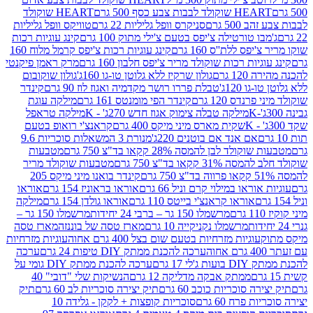
ולד לבבות צבע כסף 500 גרם
HEART שוקולד
50 גרם
סניקרס וופל גליליות 22 גרם
טוויקס וופל גליליות
ו טורטילה צ'יפס בטעם צ'ילי מתוק 100 גרם
קינג עוגיות רכות
ס ללת''ס 160 גרם
קינג עוגיות רכות צ'יפס קרמל מלוח 160
יות רכות שוקולד מריר צ'יפס חלבון 160 גרם
מרק ראמן פיקנטי
 גרם
גולון שרקיז ללא גלוטן טו-גו 160ג'
גולון שוקובום
 120ג'
טבלת פררו רושר מקדמיה ואגוז לוז 90 גרם
קינדר
נדס 120 גרם
קינדר הפי מומנטס 161 גרם
מילקה עוגת
מילקה טבלה צימוק אגוז חדש 270ג' - K
מילקה טראפל
שקית מארס מיני מיקס 400 גרם
קראנצ'י רואופ בטעם
אם אנד אם בוטנים 220ג'
מנורת 3 המשאלות סוכריות 9.6
לד לבן להמסה 28% קקאו בד"צ 750 גרם
מטבעות
 קקאו בד"צ 750 גרם
מטבעות שוקולד מריר
קינדר בואנו מיני מיקס 205
ראו במילוי קרם וניל 66 גרם
אוראו בראוניז 154 גרם
אוראו
אוראו קראנצ'י בייטס 110 גרם
אוראו גולדן 154 גרם
מילקה
מרשמלו 150 גר – ברבי 24 יחידות
מרשמלו 150 גר –
מרשמלו נקניקייה 10 גרם
מארז טסה של בוננזה
מארז טסה
עוגיות מזרחיות בטעם שום בצל 400 גרם אחוה
עוגיות מזרחיות
ערכה להכנת ממתק DIY טיפות 24 גרם
ערכה
 17 גרם
ערכה להכנת ממתק DIY גומי על
ממתק אבקה מדליקה 12 גרם
הנשיקות שלי "דובי" 40
 סוכריות כוכב 60 גרם
תיק יצירה סוכריות לב 60 גרם
תיק
פרח 60 גרם
סוכריות קופצות + לקקן - גלידה 10