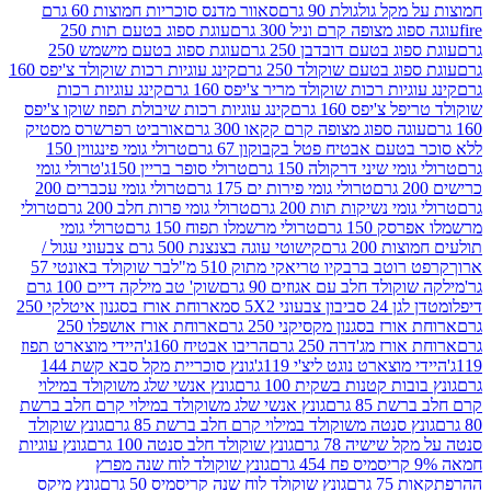
 גולגולת 90 גרם
סאוור מדנס סוכריות חמוצות 60 גרם
 מצופה קרם וניל 300 גרם
עוגת ספוג בטעם תות 250
 בטעם דובדבן 250 גרם
עוגת ספוג בטעם מישמש 250
ג בטעם שוקולד 250 גרם
קינג עוגיות רכות שוקולד צ'יפס 160
יות רכות שוקולד מריר צ'יפס 160 גרם
קינג עוגיות רכות
'יפס 160 גרם
קינג עוגיות רכות שיבולת תפוז שוקו צ'יפס
ה ספוג מצופה קרם קקאו 300 גרם
אורביט רפרשרס מסטיק
עם אבטיח פטל בקבוקון 67 גרם
טרולי גומי פינגווין 150
י שיני דרקולה 150 גרם
טרולי סופר בריין 150ג'
טרולי גומי
טרולי גומי פירות ים 175 גרם
טרולי גומי עכברים 200
י נשיקות תות 200 גרם
טרולי גומי פרות חלב 200 גרם
טרולי
150 גרם
טרולי מרשמלו תפוח 150 גרם
טרולי גומי
200 גרם
קישוטי עוגה בצנצנת 500 גרם צבעוני עגול /
טב ברבקיו טריאקי מתוק 510 מ"ל
בר שוקולד באונטי 57
ולד חלב עם אגוזים 90 גרם
שוק' טב מילקה דיים 100 גרם
יבון צבעוני 5X2 סמ
ארוחת אורז בסגנון איטלקי 250
ז בסגנון מקסיקני 250 גרם
ארוחת אורז אושפלו 250
ז מג'דרה 250 גרם
הריבו אבטיח 160ג'
היידי מוצארט תפוז
וצארט נוגט ליצ'י 119ג'
גונץ סוכריית מקל סבא קשת 144
ת קטנות בשקית 100 גרם
גונץ אנשי שלג משוקולד במילוי
85 גרם
גונץ אנשי שלג משוקולד במילוי קרם חלב ברשת
 סנטה משוקולד במילוי קרם חלב ברשת 85 גרם
גונץ שוקולד
שישיה 78 גרם
גונץ שוקולד חלב סנטה 100 גרם
גונץ עוגיות
גונץ שוקולד לוח שנה מפרץ
גרם
גונץ שוקולד לוח שנה קריסמיס 50 גרם
גונץ מיקס