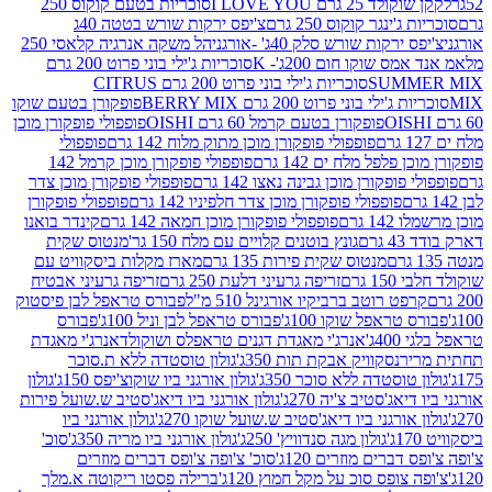
2 גרם I LOVE YOU
סוכריות בטעם קוקוס 250
ינגר קוקוס 250 גרם
צ'יפס ירקות שורש בטטה 40ג
רקות שורש סלק 40ג' -אורגני
הל משקה אנרגיה קלאסי 250
 שוקו חום 200ג'- K
סוכריות ג'ילי בוני פרוט 200 גרם
SUM
סוכריות ג'ילי בוני פרוט 200 גרם CITRUS
ילי בוני פרוט 200 גרם BERRY MIX
פופקורן בטעם שוקו
פופקורן בטעם קרמל 60 גרם OISHI
פופפולי פופקורן מוכן
פופפולי פופקורן מוכן מתוק מלוח 142 גרם
פופפולי
פלפל מלח ים 142 גרם
פופפולי פופקורן מוכן קרמל 142
ופקורן מוכן גבינה נאצו 142 גרם
פופפולי פופקורן מוכן צדר
פופפולי פופקורן מוכן צדר חלפיניו 142 גרם
פופפולי פופקורן
גרם
פופפולי פופקורן מוכן חמאה 142 גרם
קינדר בואנו
ם
גונץ בוטנים קלויים עם מלח 150 גר'
מנטוס שקית
מנטוס שקית פירות 135 גרם
מארז מקלות ביסקוויט עם
גרם
זריפה גרעיני דלעת 250 גרם
זריפה גרעיני אבטיח
ט רוטב ברביקיו אורגינל 510 מ"ל
פבורס טראפל לבן פיסטוק
טראפל שוקו 100ג'
פבורס טראפל לבן וניל 100ג'
פבורס
ג'
אנרג'י מאגדת דגנים טראפלס ושוקולד
אנרג'י מאגדת
ר
נסקוויק אבקת תות 350ג'
גולון טוסטדה ללא ת.סוכר
וסטדה ללא סוכר 350ג'
גולון אורגני ביו שוקוצ'יפס 150ג'
גולון
אג'סטיב צ'יה 270ג'
גולון אורגני ביו דיאג'סטיב ש.שועל פירות
אורגני ביו דיאג'סטיב ש.שועל שוקו 270ג'
גולון אורגני ביו
גולון מגה סנדוויץ' 250ג'
גולון אורגני ביו מריה 350ג'
סוכ'
ברים מוזרים 120ג'
סוכ' צ'ופה צ'ופס דברים מוזרים
צופס סוכ על מקל חמוץ 120ג'
ברילה פסטו ריקוטה א.מלך