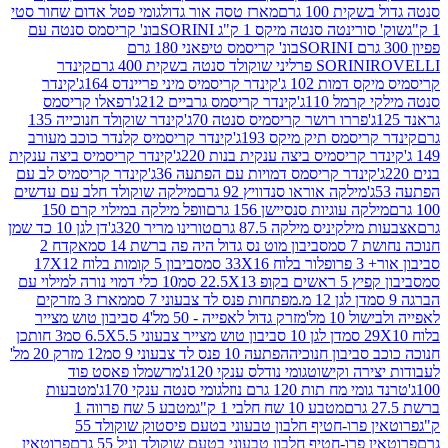
ת 100 גרם
מארז טסה אור גדול
גומי פטל אדום שחור סטי
רינטה סנטה מיקס 1 ק"ג SORINI
בונ' קריסמס סנטה עם
בונ' קריסמס טיפאני 180 גרם
גרם
SORINI
קינדר
דמות 102 ג'
קינדר קריסמיס מיני פריינדס 164ג'
קינדר
מל 110ג'
קינדר קריסמס גרביים 212ג'
רפאלו קריסמס
פררו רושר קריסמיס סנטה 70ג'
קינדר שוקולד חנוכייה 135
יסמס תיק מיקס 193ג'
קינדר קריסמיס קלנדר כוכב מעורב
 קריסמיס ביצה ענקית בנות 220ג'
קינדר קריסמיס ביצה ענקית
ינדר קריסמס דמויות עם הפתעה 36ג'
קינדר קריסמיס לב עם
מילקה אוראו סנדוויץ 92 גרם
מילקה שוקולד חלב עם עדשים
קה עוגיות סנסיישן 156 גרם
וופל מילקה במילוי קרם 150
לקיניס מילקה 87.5 גרם
טורינו מריר 320ג'
דן לגן 10 כד שמן
 סמ
סביבון מוט נס גדול היה פה ברשת 14 סמ
אקדח 2
33 סמ
סביבון 5 קומות בלוח 17X12
ופ 22.5X13 סמ
10 כלי דמוי נורה למילוי עם
דן לגן 12 מ.מפתחות פנס לד צבעוני 7 סמ
מארז 3 מזרקים
10 מל'
מזרק גדול לאפייה - 50 מל'
4 סביבון טוש מצייר
דן לגן 10 סביבון טוש מצייר צבעוני 6.5X5.5 סמ
3 חותכן
סביבון חנוכיה
הפתעה 10 פנס לד צבעוני 9 סמ
12 מזרק 20 מל'
ירה וקישוט
גומי נודלס ענקי 120ג'
מרשמלו פאסט פוד
 מח תות 120 גרם נוזל
גומי סנטה ענקי 170ג'
מטבעות
מטבע 10 שח חלבי 1 ק"ג
מטבע 5 שח פרווה 1
פרוטאין פרו-חטיף חלבון טבעוני בטעם פיסטוק שוקולד 55
פרו-חטיף חלבון טבעוני בטעם שוקולד וניל 55 גרם
פרוטאין