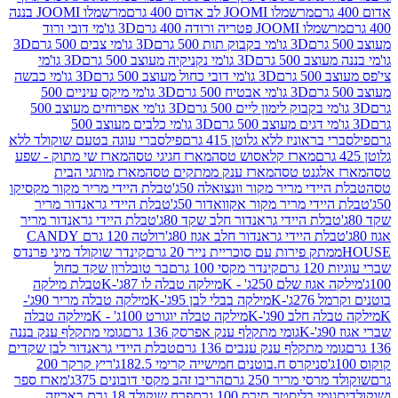
מרשמלו JOOMI לב אדום 400 גרם
מרשמלו JOOMI בננה
JOOM פטריה ורודה 400 גרם
3D גו'מי דובי ורוד
3D גו'מי בקבוק תות 500 גרם
3D גו'מי צבים 500 גרם
3D
 500 גרם
3D גו'מי נקניקיה מעוצב 500 גרם
3D גו'מי
גרם
3D גו'מי דובי כחול מעוצב 500 גרם
3D גו'מי כבשה
3D גו'מי אבטיח 500 גרם
3D גו'מי מיקס עיניים 500
3D גו'מי אפרוחים מעוצב 500
3D גו'מי כלבים מעוצב 500
ראוניז ללא גלוטן 415 גרם
פילסברי עוגה בטעם שוקולד ללא
מארז קלאסוש טסה
מארז חגיגי טסה
מארז שי מתוק - שפע
אלגנט טסה
מארז ענק ממתקים טסה
מארז מותגי הבית
ידי מריר מקור וונצואלה 50ג'
טבלת היידי מריר מקור מקסיקו
ידי מריר מקור אקוואדור 50ג'
טבלת היידי גראנדור מריר
לת היידי גראנדור חלב שקד 80ג'
טבלת היידי גראנדור מריר
ת היידי גראנדור חלב אגוז 80ג'
רולטה 120 גרם CANDY
תק פירות עם סוכריית נייר 20 גרם
קינדר שוקולד מיני פרנדס
רם
קינדר מקסי 100 גרם
בר טובלרון שקד כחול
וז שלם 250ג' - K
מילקה טבלה לו 87ג'-K
טבלת מילקה
2ג'-K
מילקה בבלי לבן 95ג'-K
מילקה טבלה מריר 90ג'-
חלב 90ג'-K
מילקה טבלה יוגורט 100ג' - K
מילקה טבלה
גומי מתקלף ענק אפרסק 136 גרם
גומי מתקלף ענק בננה
י מתקלף ענק ענבים 136 גרם
טבלת היידי גראנדור לבן שקדים
סניקרס ח.בוטנים חמישייה קרימי 182.5ג'
ריץ קרקר 200
סי מריר 250 גרם
הריבו זהב מקסי דובונים 375ג'
מארז ספר
ומי בליסטר תירס 100 גרם
פרח שוקולד 18 גרם באריזה