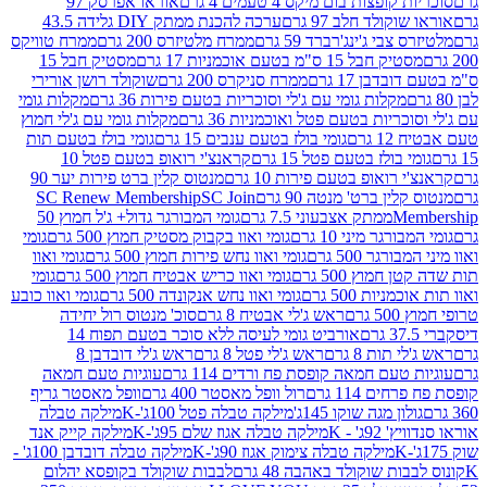
פצות בום מיקס 4 טעמים 4 גרם
אוראו אפרסק 97
ולד חלב 97 גרם
ערכה להכנת ממתק DIY גלידה 43.5
בי ג'ינג'רברד 59 גרם
ממרח מלטיזרס 200 גרם
ממרח טוויקס
בל 15 ס"מ בטעם אוכמניות 17 גרם
מסטיק חבל 15
בן 17 גרם
ממרח סניקרס 200 גרם
שוקולד רושן אורירי
מקלות גומי עם ג'לי וסוכריות בטעם פירות 36 גרם
מקלות גומי
ריות בטעם פטל ואוכמניות 36 גרם
מקלות גומי עם ג'לי חמוץ
רם
גומי בולז בטעם ענבים 15 גרם
גומי בולז בטעם תות
בולז בטעם פטל 15 גרם
קראנצ'י רואופ בטעם פטל 10
רואופ בטעם פירות 10 גרם
מנטוס קלין ברט פירות יער 90
ין ברט' מנטה 90 גרם
SC Join
SC Renew Membership
M
ממתק אצבעוני 7.5 גרם
גומי המבורגר גדול+ ג'ל חמוץ 50
גר מיני 10 גרם
גומי ואוו בקבוק מסטיק חמוץ 500 גרם
גומי
גר 500 גרם
גומי ואוו נחש פירות חמוץ 500 גרם
גומי ואוו
מוץ 500 גרם
גומי ואוו כריש אבטיח חמוץ 500 גרם
גומי
ות 500 גרם
גומי ואוו נחש אנקונדה 500 גרם
גומי ואוו כובע
רם
ראש ג'לי אבטיח 8 גרם
סוכ' מנטוס רול יחידה
אורביט גומי לעיסה ללא סוכר בטעם תפוח 14
תות 8 גרם
ראש ג'לי פטל 8 גרם
ראש ג'לי דובדבן 8
עם חמאה קופסת פח ורדים 114 גרם
עוגיות טעם חמאה
 114 גרם
רול וופל מאסטר 400 גרם
וופל מאסטר גריף
ון מגה שוקו 145ג'
מילקה טבלה פטל 100ג'-K
מילקה טבלה
ג' - K
מילקה טבלה אגוז שלם 95ג'-K
מילקה קייק אנד
מילקה טבלה צימוק אגוז 90ג'-K
מילקה טבלה דובדבן 100ג' -
ת שוקולד באהבה 48 גרם
לבבות שוקולד בקופסא יהלום