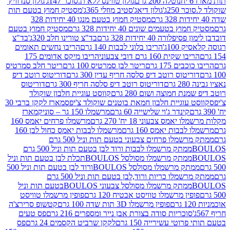
נוטלה 200 גרם
גולון טווינס ללא ת.סוכר 147ג'
גולון סנדוויץ'
250ג'
גולון דיאג'סטיב מוזלי 365ג'
מסטיק חמוץ בטעם תות
מסטיק חמוץ בטעם מנגו 40 יחידות 328
 בטעמים שונים 40 יחידות 328 גרם
מסטיק חמוץ בטעם
רה 40 יחידות 328 גרם
בד"צ טורינו חלב 320ג'
בד"צ
100ג'
הריבו בלוני לבבות 140 גרם
הריבו נחשים תאומים
שקית 160 גרם דובי צבעוני
הריבו מיקס אדומים 175
ים 175 גרם
ריטר לבן סמרטיס 100 גרם
ריטר חלב סמרטיס
יטוס רוטב דיפ סלסה חריף עדין 300 גרם
דוריטוס רוטב דיפ
ם
דוריטוס רוטב דיפ סלסה חריף 300 גרם
דוריטוס
ת חמוצה ושום 280 גרם
קווסט עוגיית חלבון שוקולד
 עוגיית חלבון חמאת בוטנים שוקולד צ'יפס
מארז לקקן ברבי 30
קינדר ג'וי שלישייה 60 גרם
מרשמלו 150 גר – סוניק
מארז
מס צבעוני 18 יח' 270 גרם
מרשמלו פרחים יאמס 160
בבות יאמס 160 גרם
מרשמלו לבבות יאמס כחול לבן 160
ממתק מרשמלו פרחים צבעוני בטעם תות וניל 500 גרם
ממתק מרשמלו לבבות ורוד לבן בטעם תות וניל 500 גרם
ממתק מרשמלו מסולסל BOULOSתכלת לבן בטעם תות וניל
ממתק מרשמלו מסולסל BOULOSורוד לבן בטעם תות וניל 500
ממתק מרשמלו כריות ורוד,לבן בטעם תות וניל 500 גרם
ממתק מרשמלו מסולסל צבעוני BOULOSבטעם תות וניל
ין מרשמלו טוויסט אבטיח 120 גרם
פופין מרשמלו טוויסט
פופין מרשמלו 3D תות שדה 100 גרם
קטשופ סרירצ'ה
סוכריות סודה בצורת אבן נייר ומספרים 216 גרם
פס טעים
טי עשירייה 150 גרם
לקקן שרביט הקסמים 24 גרם
פס