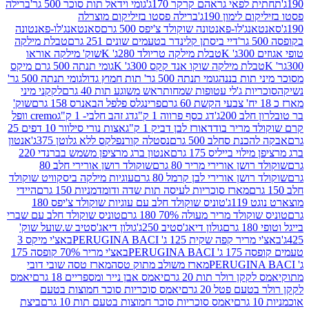
לפאי גראהם קרקר 170ג'
גומי וידאל תות סוכר 500 גר'
ברילה
לימון 190ג'
ברילה פסטו בזיליקום מוצרלה
ג'לו-פאנטונה שוקולד צ'יפס 500 גרם
סאנטאנג'לו-פאנטונה
דיי ביסתן קלינדר בטעמים שונים 251 גרם
טבלת מילקה
K
טבלת מילקה טריולד 280ג' K
שוק' מילקה אוראו
לת מילקה שוקו אנד קקס 300ג' K
גומי תנתה 500 גרם מיקס
 תות בננה
גומי תנתה 500 גר' תות חמוץ גדול
גומי תנתה 500 גר'
יות ג'לי עטופות שמחות
ראש משוגע תות 40 גרם
לקקני מיני
פרינגלס פלפל הבאנרס 158 גרם
שוק'
 200ג'
דג כסף פרווה 1 ק"ג
דג זהב חלבי- 1 ק"ג
cremo וופל
 מריר בודד
אורז לבן דביק 1 ק"ג
אצות נורי סילוור 10 דפים 25
נת סחלב 500 גרם
נסטלה קורנפלקס ללא גלוטן 375ג'
אנטון
וי בייליס 175 גרם
אנטון ברג מרציפן משמש בברנדי 220
שן אורירי מריר 80 גרם
שוקולד רושן אורירי חלב 80
ושן אורירי לבן קרמל 80 גרם
עוגיות מילקה ביסקוויט שוקולד
מארז סוכריות לעיסה תות שדה ודומדמניות 150 גרם
היידי
1ג'
טוניס שוקולד חלב עם עוגיות שוקולד צ'יפס 180
לד מריר מעולה 70% 180 גרם
טוניס שוקולד חלב עם שברי
גולון דיאג'סטיב 250ג'
גולון דיאג'סטיב ש.שועל שוק'
 קפה שקית 125 ג' PERUGINA BACI
באצ'י מיקס 3
PERUGINA
באצ'י מריר 70% קופסה 175
מארז משולב מתוק טסה
מארז טסה שובי דובי
קן רולר תות 20 גרם
יאמס אבן נייר ומספריים 18 גרם
יאמס
עם פטל 20 גרם
יאמס סוכריות סוכר חמוצות בטעם
יאמס סוכריות סוכר חמוצות בטעם תות 10 גרם
ביצת