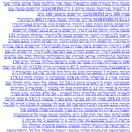
ת 100 גרם
מארז טסה אור גדול
גומי פטל אדום שחור סטי
רינטה סנטה מיקס 1 ק"ג SORINI
בונ' קריסמס סנטה עם
בונ' קריסמס טיפאני 180 גרם
גרם
SORINI
קינדר
דמות 102 ג'
קינדר קריסמיס מיני פריינדס 164ג'
קינדר
מל 110ג'
קינדר קריסמס גרביים 212ג'
רפאלו קריסמס
פררו רושר קריסמיס סנטה 70ג'
קינדר שוקולד חנוכייה 135
יסמס תיק מיקס 193ג'
קינדר קריסמיס קלנדר כוכב מעורב
 קריסמיס ביצה ענקית בנות 220ג'
קינדר קריסמיס ביצה ענקית
ינדר קריסמס דמויות עם הפתעה 36ג'
קינדר קריסמיס לב עם
מילקה אוראו סנדוויץ 92 גרם
מילקה שוקולד חלב עם עדשים
קה עוגיות סנסיישן 156 גרם
וופל מילקה במילוי קרם 150
לקיניס מילקה 87.5 גרם
טורינו מריר 320ג'
דן לגן 10 כד שמן
 סמ
סביבון מוט נס גדול היה פה ברשת 14 סמ
אקדח 2
33 סמ
סביבון 5 קומות בלוח 17X12
ופ 22.5X13 סמ
10 כלי דמוי נורה למילוי עם
דן לגן 12 מ.מפתחות פנס לד צבעוני 7 סמ
מארז 3 מזרקים
10 מל'
מזרק גדול לאפייה - 50 מל'
4 סביבון טוש מצייר
דן לגן 10 סביבון טוש מצייר צבעוני 6.5X5.5 סמ
3 חותכן
סביבון חנוכיה
הפתעה 10 פנס לד צבעוני 9 סמ
12 מזרק 20 מל'
ירה וקישוט
גומי נודלס ענקי 120ג'
מרשמלו פאסט פוד
 מח תות 120 גרם נוזל
גומי סנטה ענקי 170ג'
מטבעות
מטבע 10 שח חלבי 1 ק"ג
מטבע 5 שח פרווה 1
פרוטאין פרו-חטיף חלבון טבעוני בטעם פיסטוק שוקולד 55
פרו-חטיף חלבון טבעוני בטעם שוקולד וניל 55 גרם
פרוטאין