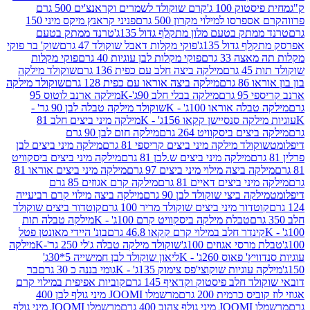
ק 100 ג'
קרם שוקולד לשמרים וקראנצ'ים 500 גרם
רסו למילוי מקרון 500 גרם
פניני קראנץ מיקס מיני 150
תק בטעם מלון מתקלף גדול 135ג'
טרנד ממתק בטעם
גדול 135ג'
פוקי מקלות דאבל שוקולד 47 גרם
שוק' בר פוקי
 33 גרם
פוקי מקלות לבן עוגיות 40 גרם
פוקי מקלות
רם
מילקה ביצה חלב עם כפית 136 גרם
שוקולד מילקה
 גרם
מילקה ביצה אוראו עם כפית 128 גרם
שוקולד מילקה
גרם
מילקה בבלי חלב 90ג'-K
מילקה ארנב לוטוס 95
ה אוראו 100ג' - K
שוקולד מילקה טבלה לבן 90 גר' -
ה סנסיישן קקאו 156ג' - K
מילקה מיני ביצים חלב 81
ים ביסקוויט 264 גרם
מילקה חום לבן 90 גרם
ולד מילקה מיני ביצים קריספי 81 גרם
מילקה מיני ביצים לבן
מילקה מיני ביצים ש.לבן 81 גרם
מילקה מיני ביצים ביסקוויט
 ביצה מילוי מיני ביצים 97 גרם
מילקה מיני ביצים אוראו 81
י ביצים דאיים 81 גרם
מילקה קרם אגוזים 85 גרם
קה ביצי שוקולד לבן 90 גרם
מילקה ביצה מילוי קרם רביעייה
דור מיני ביצים שוקולד מריר 100 גרם
קוטדור ביצים שוקולד
טבלת מילקה ביסקוויט קרם 100ג' - K
מילקה טבלה תות
נדר חלב במילוי קרם קקאו 46.8 גרם
בונ' היידי מאונטן פטל
סי אגוזים 100ג'
שוקולד מילקה טבלה ג'לי 250 גר'-K
מילקה
פאוס 260ג' - K
ליאון שוקולד לבן חמישייה 5*30ג'
וגיות שוקוצי'פס צימוק 135ג' - K
גומי בננה כ 30 גרם
בר
 חלב פיסטוק וקדאיף 145 גרם
קוביות אפיפית במילוי קרם
 כרמית 200 גרם
מרשמלו JOOMI מיני גולף לבן 400
400 גרם
מרשמלו JOOMI מיני גולף