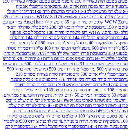
ת עשירייה 150 גרם
פס טעים בטעם אבטיח עשירייה 150
דפי מנטה תות אדום 0.6 גרם
לארבי מרשמלו אבטיח
מרשמלו לב 180ג'
לארבי מרשמלו פרח 180ג'
הריבו מרשמלו
הריבו מרשמלו אקזוטיק 175ג'
WOW Z קלסטרס פירות 85
 85 גרם
שוקולד Angel hair צמר גפן עם
טבלת שוקולד דובאי לבן 200 גרם
טבלת שוקולד דובאי
WOW Z רופ משפחתי פירות 100 גרם
מקל סבא צבעוני
 סבא כחול לבן 144 גרם
מקל סבא ורוד לבן 144 גרם
קלבי
ולד 40 גרם
גולון דיאג'סטיב תפוז 280ג'
גולון באטר פליי
ב 600 גרם
פולרטי חטיפי קרח 400 מ"ל ורוד
ממרח נוטלה
טבלת פררו רושר שוקולד מריר 70% 90 גרם
ביצת קינדר
60 גרם
מסטיק אגוגו בטעם פירות 40 יחידות 330 גרם
ריצ
טעם גבינה 91 גרם
מרשמלו כובע כחול לבן 500 גרם
מרשמלו
50 ג
מרשמלו מיני ורוד פיני 500 ג
מרשמלו גולף כחול 500
לף אדום 500 גרם
סוכריות סודה בצורת טטריס 216
סודה בצורת כלי עבודה 216 גרם
סוויטאנגו אבקה להכנת
סוויטאנגו ממתיק 700 גרם
סוכריות סודה בצורת
סוכריות סודה בצורת פיצה 180 גרם
מרשמלו חטיפי
ממרח תמרים 450 גרם קליית גת
שקית ההפתעות ממתקים
וני
טרנד לארבי מנגו וקשיו 28ג'
טרנד לארבי תות שלם מיובש
ד לארבי תות שלם מיובש שוקו 60ג'
טרנד לארבי תות שלם
6ג'
מארז ממתקים שקית הפתעה טסה
ג'מבו טורטילה
נת נאצ'ו 100 גרם
ג'מבו טורטילה צ'יפס בטעם ברביקיו
ית שימחת תורה בינונית
תערובת להכנת צ'ורוס 500ג'
פילסברי
 453 גרם
פילסברי ציפוי קרמל מלוח 453ג'
פילסברי קרם