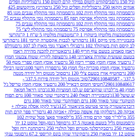
ביסקוויט לוטוס במילוי קרם לוטוס 150 גרם
גליליות וופלים
 גרם
גליליות וופלים וניל 250 גרם
היינץ מיוקטשופ 425
י מתקלף חיות 102 גרם
ממתק גומי מתקלף ענבים מנגו 85
י מתקלף אפרסק תפוז 85 גרם
ממתק גומי מתקלף ענבים 75
י מתקלף חיות 102 גרם
ממתק גומי מתקלף ענבים 75
י מתקלף אפרסק 75 גרם
ממתק גומי מתקלף ליצ'י 75
לוטיזן ביטקוין 1 ק"ג
מטבעות מולטיזן 5 ש"ח 1 ק"ג
הרשי
 מיקס 181 גרם
הרשי לבבות אקסטרה קרימי 181 גרם
הרשי
שוקולד 102 גרם
ג'ולי ראנצ'ר גומי מארז לב 107 גרם
נודלס
בטעם עוף חריף 140 גרם
אטריות להכנה מהירה ראמן
שחורה צאצ'רוני 140 גרם
צופה לקריץ שטוח צבעוני חמוץ
מץ חומץ ספריי רימון 50 גרם
עיד אומץ חומץ ספריי מטף 50
 חומץ סוכריה+גלי חמוץ 50 גרם
פררו רושר 100ג'
בוטן רביולי
ף אורז בטעם צ'לי 120 גרם
סוכ' מנטוס רול יחידה מנטה
סוכ' מנטוס רול יחידה פירות 37.5ג' -
72901
חטיפי חומוס דבאייל 200 גרם
עיד אומץ חומץ טריפל ג'ל
ברגן שוקוצ'יפס ש.לבן חמוציות 130ג'
ברגן רויאל חמאה
בונבוניירה רפאלו 240 גרם
קנדי שוגר סאוור 100 גרם תפוח
וור 100 גרם תפוח
קנדי שוגר סאוור 100 גרם
 מרסי פטיטס מיניאטור 125ג'
עיד לקקן אסלה טבילה +
לקקן פח אשפה טבילה +אבקה 40 גרם
ד"ר פפר קרם תות
 פפר קרם סודה 355 מ"ל
סאוור פאצ' פטל שקית 102
יל בטעם פאנטה 37.5 גרם
וופל ג'נסן-וופל טוסט 12 יח'
בקרסלנד-סטרופ וופל הולנדי 250 גרם
תחנת רוח וופל
קינדר שוקו בונס קריספי 67.2 גרם
גומי ענקי