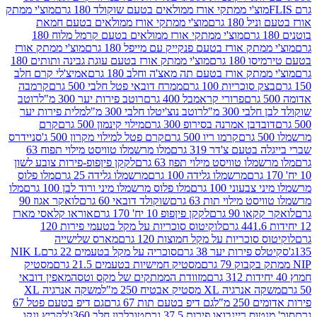
וצ'י ממתקי אורז ממולאים בטעם שוקולד 180 גרם
מוצ'י ממתק
180 גרם
מוצ'י ממתקי אורז ממולאים בטעם חמאת
מוצ'י ממתקי אורז ממולאים בטעם קרמל מלוח 180
תק אורז בטעם פנקייק עם מייפל 180 גרם
מוצ'י ממתק אורז
18 גרם
מוצ'י ממתק אורז בטעם עוגת גבינה ותותים 180
תק אורז בטעם תה מאצ'ה וחלב 180 גרם
אמיצ'לי קרם חלב
סוכריות 100 גרם
ממרח דובאי פטל חלבי 500 גרם
קרמבה
פרורי קראמבל 400 גרם
רוטב פירות יער 300 מ"ל
רוטב
 300 מ"ל
רוטב נוצ'יטלו חלבי 300 מ"ל
מלית פירות יער
דבן אמרנה בסירופ 300 גרם
מילוי קינמון 500 גרם
קרם
קרמו ריו 500 גרם
קרם פטל למילוי מקרון 500 ג'
סניידרס
טעם צ'דר 319 גרם
מלו מרשמלו טוויסט מילוי תפוח 63
לו טוויסט מילוי תפוז 63 גרם
לקקן פיןפופ-פירות צובע לשון
מרשמלו גלידה 100 גרם
מרשמלו גלידה 25 גרם
מלו פלוס
עוני 100 גרם
מלו פלוס מרשמלו מיני ורוד לבן 100 גרם
מלו
 מילוי תות 63 גרם
שוקולד דובאי 60 גרם
לואקר אגוז 90
ו 90 גרם
לקקן פיןפופ 10 יח' 170 גרם
אוראו קלאסי מארז
לוקיטוס סוכריות על מקל בטעמי פירות 120
סוכריות על מקל חמוצות 120 גרם
מארס שלישייה
פירות יער 38 גרם
סוכריה על מקל בטעמים 22 גרם
NIK L
מסטיק חמישיות בטעמים 21.5 גרם
מסטיק
מזוודת הממתקים של מקס וטסה
מאפין דובאי
יה XL מסטיק אבטיח 250 מ"ל
משקה אנרגיה XL
2 מ"ל
גם דיפ בטעם תות 67 גרם
גם דיפ בטעם פטל 67
ס ריינבואו פירות 37.5 גרם
טובלרון חלב 360ג'
לקריץ ונקו