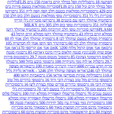
גליליות וופל במילוי קרם בראוניז 150 גרם FLIS
גליליות
יל 150 גרם FLIS
סוכריות ממולאות בטעם פירות בים
סוכריות ממולאות בטעם חלב קפה קפה לייק 351 גרם
רושן
351 גרם
סוכריות טופי ממולאות בטעם חלב כוס חלב 150
ולד רושן עם בוטנים 38 גרם
רושן סוכריות ג'לי קרייזי
סוכריות טופי כוס חלב 305 גרם MILKY
ושו סוכריות טופי חלב קורובקה 205 גרם
חטיף שוקולד רושן
לה 43 גרם
חטיף שוקולד רושן ממולא קרם קרמל 43
ולא בטעם שוקולד לבן 8 גרם
מזרק שוקולד חלב אגוזי לוז 60
לד חלב לבן 60 גרם
קינדר הפי היפו אגוזי לוז חמישייה 105
מס קרמל מלוח 200ג' K
אם אנד אם קריספי 170ג'
אמ אנד
גונץ סנטה קלאוס ביירן מינכן (אדום) 85 גרם
גונץ סנטה
ד (צהוב) 85 גרם
סוכ' מנטוס מנטה 29.7 גרם
מנטוס פירות
ק או לוק גומי נקניקייה 100 גרם
גומי כובע כחול 500 גרם
גולון
ית 600ג'
קינדר קינדריני מאגדת 100 גרם
אוראו מצופה
'
אוראו מצופה שוקולד חלב 246ג' - K
אוראו גלידה גליל
ילקה עוגיות סנסיישן אוראו 156 גרם
אבקת קקאו 400
רים מזל טוב בצורת דובי ורוד 16 גרם
טופי כדורים מזל טוב
ם
טופי כדורים פורים שמח בצורת ליצן 16 גרם
סוכריות
70 גרם
סוכריות ג'לי בטעם ליצ'י 70 גרם
סוכריות ג'לי
גרם
מלו מרשמלו קאפקייק ממולא תות 100 גרם
מלו פלוס
יק ממולא 100 גרם
מלו מרשמלו קאפקייק שוקו ממולא
יות גומי בצורת עין כ50 יחידות 500 גרם
מארז סנטה 90
נס סוכריות חמוצות מאוד 60 גרם
סאוור מדנס סוכריות
סאוור מדנס סוכריות חמוצות מדנס 60 גרם
סוכריות