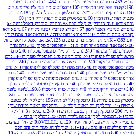
פילסברי ציפוי וניל ל.ת.סוכר 454ג'
ריסז רוטב ח.בוטנים
פי היפו חמישייה 105 גרם
צ'יטוס מק אנד צ'יז פליימינג הוט
ינדר מיקס 375ג'
הריבו לשון תוססת ל. ג'לטין 185ג'
מסטיק
ה חמוץ 60 גרם
מסטיק מנטוס תפוח ירוק חמוץ 60
גה סנדביץ שוקולד תפוז 88 גרם
ריצ סנדביץ דאבל גבינה 67
ץ דאבל לימון 67 גרם
ריצ סנדביץ גבינה מלוחה 67 גרם
אוראו
מולדת 97 גרם
אוראו תות שדה 97 גרם
אמ אנד אמס שוקו
אמ אנד אמס צהוב בוטנים 125ג'
אמ אנד אמס קריספי כחול
אמס פאוצ' חום 125ג'- K
פופפולי פופקורן 240 גרם צדר
פופקורן 240 גרם מתוק מלוח
פופפולי פופקורן 240 גרם
י פופקורן 240 גרם חמאה סינמה
פופפולי פופקורן 240 גרם
רן 240 גרם חמאה אורגני
פופפולי פופקורן 240 גרם
פופקורן 240 גרם מלח ים ופלפל
פופפולי פופקורן 240 גרם
פופפולי פופקורן 240 גרם צדר לבן
פופפולי פופקורן 240 גרם
פולי פופקורן 240 גרם חמאה מופחת שומן
פופפולי פופקורן
פופפולי פופקורן 240 גרם קינמון טוסט
פופפולי פופקורן
נסטלה 8יח אבקת שוקו מרשמלו 193.6ג'
צ'ופה צ'ופס
 מסטיק בטעם אבטיח 11 גרם
צופה צופס שערות סבתא
ירות 11 גרם
לקקן ג'ל לב תות 156 גרם
לקקן ג'ל בטעם
לקקן ג'ל בטעם קולה 156 גרם
לקקן בטעם גלידת שוקו
לקקן ברווזון בטעם תות שדה 240 גרם
מארז 8 יח' לקקן
מארז לקקן בטעם גלידת תות 200 גרם
לקקן ברבי 13
 אייק פטל כחול חמוץ 120 גרם
ROVELLI שוקולד בעיצוב
80 גרם
ROVELLI שוקולד חג שמח חום זהב חלב
שופר פלסטיק טבעי 22 ס"מ
צלחת "8 שנה טובה - 10