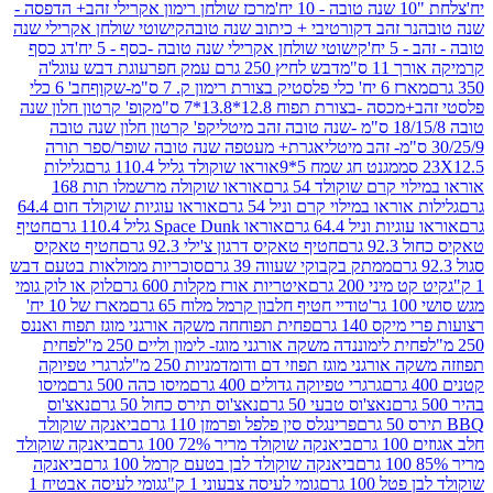
מרכז שולחן רימון אקרילי זהב+ הדפסה -
ר זהב דקורטיבי + כיתוב שנה טובה
קישוטי שולחן אקרילי שנה
יח'
קישוטי שולחן אקרילי שנה טובה -כסף - 5 יח'
דג כסף
 ס"מ
דבש לחיץ 250 גרם עמק חפר
עוגת דבש עוגל'ה
טיק בצורת רימון ק. 7 ס"מ-שקוף
חב' 6 כלי
 -בצורת תפוח 12.8*13.8*7 ס"מ
קופ' קרטון חלון שנה
קפ' קרטון חלון שנה טובה
אגרת+ מעטפה שנה טובה שופר/ספר תורה
מגנט חג שמח 5*9
אוראו שוקולד גליל 110.4 גרם
גלילות
קרם שוקולד 54 גרם
אוראו שוקולה מרשמלו תות 168
ראו במילוי קרם וניל 54 גרם
אוראו עוגיות שוקולד חום 64.4
ת וניל 64.4 גרם
אוראו Space Dunk גליל 110.4 גרם
חטיף
גרם
חטיף טאקיס דרגון צ'ילי 92.3 גרם
חטיף טאקיס
ממתק בקבוקי שעווה 39 גרם
סוכריות ממולאות בטעם דבש
יני 200 גרם
איטריות אורז מקלות 600 גרם
לוק או לוק גומי
טודיי חטיף חלבון קרמל מלוח 65 גרם
מארז של 10 יח'
ס 140 גרם
פחית תפוחחה משקה אורגני מוגז תפוח ואננס
ת לימוננדה משקה אורגני מוגז- לימון וליים 250 מ"ל
פחית
אורגני מוגז תפוזי דם ודומדמניות 250 מ"ל
גרגרי טפיוקה
גרגרי טפיוקה גדולים 400 גרם
מיסו כהה 500 גרם
מיסו
נאצ'וס טבעי 50 גרם
נאצ'וס תירס כחול 50 גרם
נאצ'וס
פרינגלס סין פלפל ופרמזן 110 גרם
ביאנקה שוקולד
ם
ביאנקה שוקולד מריר 72% 100 גרם
ביאנקה שוקולד
ביאנקה שוקולד לבן בטעם קרמל 100 גרם
ביאנקה
100 גרם
גומי לעיסה צבעוני 1 ק"ג
גומי לעיסה אבטיח 1