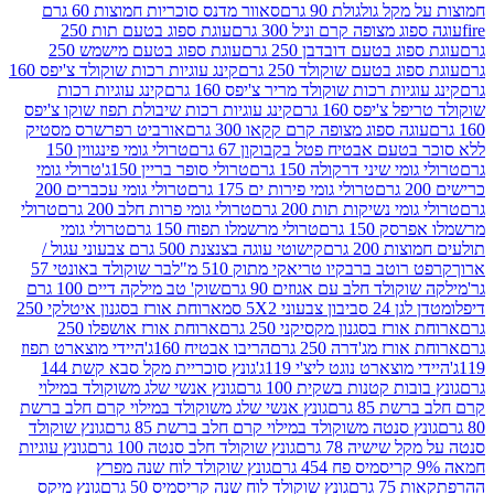
 גולגולת 90 גרם
סאוור מדנס סוכריות חמוצות 60 גרם
 מצופה קרם וניל 300 גרם
עוגת ספוג בטעם תות 250
 בטעם דובדבן 250 גרם
עוגת ספוג בטעם מישמש 250
ג בטעם שוקולד 250 גרם
קינג עוגיות רכות שוקולד צ'יפס 160
יות רכות שוקולד מריר צ'יפס 160 גרם
קינג עוגיות רכות
'יפס 160 גרם
קינג עוגיות רכות שיבולת תפוז שוקו צ'יפס
ה ספוג מצופה קרם קקאו 300 גרם
אורביט רפרשרס מסטיק
עם אבטיח פטל בקבוקון 67 גרם
טרולי גומי פינגווין 150
י שיני דרקולה 150 גרם
טרולי סופר בריין 150ג'
טרולי גומי
טרולי גומי פירות ים 175 גרם
טרולי גומי עכברים 200
י נשיקות תות 200 גרם
טרולי גומי פרות חלב 200 גרם
טרולי
150 גרם
טרולי מרשמלו תפוח 150 גרם
טרולי גומי
200 גרם
קישוטי עוגה בצנצנת 500 גרם צבעוני עגול /
טב ברבקיו טריאקי מתוק 510 מ"ל
בר שוקולד באונטי 57
ולד חלב עם אגוזים 90 גרם
שוק' טב מילקה דיים 100 גרם
יבון צבעוני 5X2 סמ
ארוחת אורז בסגנון איטלקי 250
ז בסגנון מקסיקני 250 גרם
ארוחת אורז אושפלו 250
ז מג'דרה 250 גרם
הריבו אבטיח 160ג'
היידי מוצארט תפוז
וצארט נוגט ליצ'י 119ג'
גונץ סוכריית מקל סבא קשת 144
ת קטנות בשקית 100 גרם
גונץ אנשי שלג משוקולד במילוי
85 גרם
גונץ אנשי שלג משוקולד במילוי קרם חלב ברשת
 סנטה משוקולד במילוי קרם חלב ברשת 85 גרם
גונץ שוקולד
שישיה 78 גרם
גונץ שוקולד חלב סנטה 100 גרם
גונץ עוגיות
גונץ שוקולד לוח שנה מפרץ
גרם
גונץ שוקולד לוח שנה קריסמיס 50 גרם
גונץ מיקס