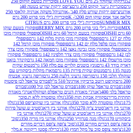
2 גרם I LOVE YOU
סוכריות בטעם קוקוס 250
ינגר קוקוס 250 גרם
צ'יפס ירקות שורש בטטה 40ג
רקות שורש סלק 40ג' -אורגני
הל משקה אנרגיה קלאסי 250
 שוקו חום 200ג'- K
סוכריות ג'ילי בוני פרוט 200 גרם
SUM
סוכריות ג'ילי בוני פרוט 200 גרם CITRUS
ילי בוני פרוט 200 גרם BERRY MIX
פופקורן בטעם שוקו
פופקורן בטעם קרמל 60 גרם OISHI
פופפולי פופקורן מוכן
פופפולי פופקורן מוכן מתוק מלוח 142 גרם
פופפולי
פלפל מלח ים 142 גרם
פופפולי פופקורן מוכן קרמל 142
ופקורן מוכן גבינה נאצו 142 גרם
פופפולי פופקורן מוכן צדר
פופפולי פופקורן מוכן צדר חלפיניו 142 גרם
פופפולי פופקורן
גרם
פופפולי פופקורן מוכן חמאה 142 גרם
קינדר בואנו
ם
גונץ בוטנים קלויים עם מלח 150 גר'
מנטוס שקית
מנטוס שקית פירות 135 גרם
מארז מקלות ביסקוויט עם
גרם
זריפה גרעיני דלעת 250 גרם
זריפה גרעיני אבטיח
ט רוטב ברביקיו אורגינל 510 מ"ל
פבורס טראפל לבן פיסטוק
טראפל שוקו 100ג'
פבורס טראפל לבן וניל 100ג'
פבורס
ג'
אנרג'י מאגדת דגנים טראפלס ושוקולד
אנרג'י מאגדת
ר
נסקוויק אבקת תות 350ג'
גולון טוסטדה ללא ת.סוכר
וסטדה ללא סוכר 350ג'
גולון אורגני ביו שוקוצ'יפס 150ג'
גולון
אג'סטיב צ'יה 270ג'
גולון אורגני ביו דיאג'סטיב ש.שועל פירות
אורגני ביו דיאג'סטיב ש.שועל שוקו 270ג'
גולון אורגני ביו
גולון מגה סנדוויץ' 250ג'
גולון אורגני ביו מריה 350ג'
סוכ'
ברים מוזרים 120ג'
סוכ' צ'ופה צ'ופס דברים מוזרים
צופס סוכ על מקל חמוץ 120ג'
ברילה פסטו ריקוטה א.מלך