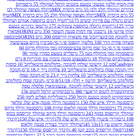
בון טבעוני בטעם בוטנים קרמל ושוקולד 55 גרם
מיקס
 ולבן 55 גרם כרמית MIX
בייגלה מצופה שוקולד לבן
בייגלה מצופה שוקולד חלב 55 גרם כרמית MIX
חטיף
עם פירות יבשים 175גר'
חטיף דגנים בתוספת אגוזים ושוקולד
חטיף גרונלה בתוספת צימוקים 175 גר'
טופי כדורים בטעם
ם
בונ' פח דמות סנטה השומר 350 גרם SORINI
מארז
ביבונצ'יק
בונ' פח משאית קריסמס 200 גרם SORINI
בובספוג
 330 מל
שק' קונפטי פי.וי.סי-סביביון מיקס צבעים
שק'
וי.סי-כד שמן מיקס צבעים
ממתק גומי מתקלף מיקס 60
י מתקלף מנגו 75 גרם
לייס בטעם כמהין שחור 90
קולד 18 גרם
צעצוע סנטה בובות עם סוכריות 8 גרם
1 קישוטי שולחן לחנוכה -כחול/זהב מיטאלי
חב' 10 כוסות
 שמח כחול/זהב מיטאלי
חב' 10 צלחות נייר ק.18 ס"מ-חנוכה
הב מיטאלי
חב' 10 צלחות נייר ק.23 ס"מ-חנוכה שמח
יטאלי
קפ' קרטון + חלון- 8/51/18 ס"מ -חנוכה שמח כחול/זהב
עוני
מארז סלסלה טסה
לוטוס קראנצ'י 380 גרם
ביסקויט קרמל לוטוס 156
לוטוס בטעם קרמל 250 גרם
גליליות וופלים לימון 250
ד איש שלג 150 גרם
סנטה וורלד סנטה,איש שלג ומלאך
סנטה וורלד סנטה קלאוס שקית 108 גרם
סנטה וורלד מיקס
 במגף 243 גרם
סנטה וורלד מיקס שוקולד קריסמס בכוס
י פינגווין 70ג'
היידי איש שלג 70ג'
היידי איש שלג 150ג'
קינדר
3xג' 45ג'
שוקולד קינדר בצורת סנטה קלאוס
קריסמיס כוכב קטן 40 ג
קינדר קריסמס שוקולד 150ג'
קינדר
בנים 75ג'
פררו קריסמס רושר כוכב 37.5 ג'
דופלו קריסמיס