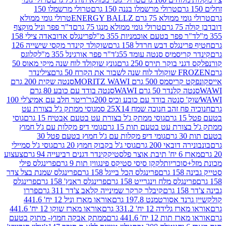
טרולי מרשמלו בננה 150 גרם
טרולי מרשמלו 150
לא 75 גרם ENERGY BALLZ
טרולי גומי ממולא
גרם
טרולי גומי ממולא מנגו 75 גרם
ד"ר פפר וניל מוקצף
 פפר בטעם אוכמניות 355 מ"ל
פרינגלס אדובאדה צילי 158
נגלס דבש חרדל 158 גרם
שוקולד קינדר מקסי שישייה 126
ריסמיס סנטה עומד 55ג'
ד"ר פפר אורגינל 355 מ"ל
קלוגס
 בוקר תירס 250 גרם
גונץ שוקולד לוח שנה מיקי מאוס 50
 את הקרח 50 גרם
צילינדר
50 גרם MORITZ WAWI
סנטה שקית 200 גרם
לנדר 50 גרם WAWI
סנטה בודד עם כובע 80 גרם
 סנטה בודד עם כובע וכיס 200גר'
ריטר חלב עם אמיצ'לי 100
 זהב חנוכה שמח 25X14 סמ
גוסי ממתק ג'ל בצורת עט
ם
גוסי ממתק ג'ל בצורת עט בטעם אבטיח 15 גרם
גוסי
ורת עט בטעם תות 15 גרם
גומי דיפ מקלות עם ג'ל חמוץ
ם
גומי דיפ מקלות עם ג'ל חמוץ בטעם פטל 30
דובאי 200 גרם
גוסי ג'ל בקבוק חמוץ 20 גרם
גוסי ג'ל סמיילי
וצר פלסטיק
קינדר דגנים רביעייה 94 גרם
צעצוע
סוכריות
לקקן סיסי סטיקס פינגווין תות 9 גרם
פרינגלס פילי
רם
פרינגלס הכל בייגל 158 גרם
פרינגלס שמנת בצל צדר
נגלס מלח וינגרייט 158 גרם
פרינגלס ראנץ' 158 גרם
פרינגלס
קיבלר קרקר שמינייה קלאב צ'דר 311 גרם
פררו
אסורטמנט 197.8 גרם
אוראו מארז וניל 12 יח' 441.6
ידה 12 יח' 331.2 גרם
אוראו מארז שוקו 12 יח' 441.6
ת 12 יח' 441.6 גרם
ממתק אבקה חמוץ- מתוק בטעם