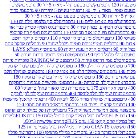
מבוקשים בטעם וניל - מארז 5 יח' 30 גרם
מבוקשים
5 יח' 30 גרם
גומי עיניים 5 יחידות 90 גרם
גומי כדור
מבוקשים בטעם בננה - מארז 5 יח' 30
ין טארט וליים 110 גרם
פרינגלס סין מלפפון מלח ים 110
חטיף פ. כמהין פירה 80 גרם
פרינגלס חטיף סטייק כבד אווז
לס סין הוט אנד ספייסי 110 גרם
פרינגלס חטיף רוז קריספי
פרינגלס סין ברביקיו סטייק 110 גרם
לייס קרקר רוטב
לייס חטיף צ'יפס סטייק פלפל שחור 90 גרם
לייס קרקר עוגת
לייס קרקר עוגת ירקות 90 גרם
חטיף תפו"א LAYS
פל חריף 90 גרם
סקיטלס גומי דרופס פירות יוגורט 50
ומי דרופס פירות 50 גרם
מנטוס RAINBOW סוכריות פירות
יס שוקולד חלב 180 גרם
טוניס שוקולד חלב עם שברי קרמל
טוניס שוקולד חלב עם אגוזי לוז 180 גרם
טוניס שוקולד חלב
 180 גרם
טוניס שוקולד מריר עם שקדים ומלח 180
וקולד וסוכריות 200 גרם
מוטי שלישיית עגבניות מרוסקות
ר חלב 175 גרם
סוכריות גומי סאוור פאץ' טרופיקל 80
וקולד חלב לובקה 400 גרם
מטבעות שוקולד לבן לובקה
ות שוקולד מריר 55% לובקה 400 גרם
גומי קראנץ' מרשמלו
י קראנץ' פיצה 100 גרם
גומי קראנץ' רצועות חמוץ 120
ס חמישיית משרוקית 75 גרם
גליליות וופל במילוי קרם קוקוס
גליליות וופל במילוי קרם קרמל מלוח 150 גרם FLIS
גליליות
קקאו 150 גרם FLIS
סניקרס שלישייה 3*50ג'
סקיטלס GIANTS סוכריות ממולאות בג'ל טעמי פירות 125
ורגר ביג 50 גרם
ריטר במילוי מרציפן 100 גרם
ריטר פרלין
ר חלב עם שברי אגוזים 100 גרם
ריטר מוס קקאו 100