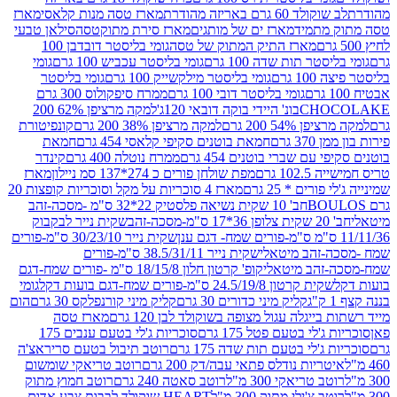
ד 60 גרם באריזה מהודרת
מארז טסה מנות קלאסי
מארז
מתמיד
מארז ים של מותגים
מארז סירת מתוקטסה
סילאן טבעי
מארז התיק המתוק של טסה
גומי בליסטר דובדבן 100
טר תות שדה 100 גרם
גומי בליסטר עכביש 100 גרם
גומי
 גרם
גומי בליסטר מילקשייק 100 גרם
גומי בליסטר
גומי בליסטר דובי 100 גרם
ממרח סיפקולוס 300 גרם
CHO
בונ' היידי בוקה דובאי 120ג'
למקה מרציפן 62% 200
54% 200 גרם
למקה מרציפן 38% 200 גרם
קונפיטורת
3 גרם
חמאת בוטנים סקיפי קלאסי 454 גרם
חמאת
עם שברי בוטנים 454 גרם
ממרח נוטלה 400 גרם
קינדר
10 גרם
מפת שולחן פורים כ 274*137 סמ ניילון
מארז
רים * 25 גרם
מארז 4 סוכריות על מקל וסוכריות קופצות 20
חב' 10 שקית נשיאה פלסטיק 22*32 ס"מ -מסכה-זהב
כה-זהב
שקית נייר לבקבוק
שקית נייר 30/23/10 ס"מ-פורים
-זהב מיטאלי
שקית נייר 38.5/31/11 ס"מ-פורים
זהב מיטאלי
קופ' קרטון חלון 18/15/8 ס"מ -פורים שמח-דגם
קית קרטון 24.5/19/8 ס"מ-פורים שמח-דגם בועות דקל
גומי
קליק מיני כדורים 30 גרם
קליק מיני קורנפלקס 30 גרם
הום
ייגלה עגול מצופה בשוקולד לבן 120 גרם
מארז טסה
'לי בטעם פטל 175 גרם
סוכריות ג'לי בטעם ענבים 175
ג'לי בטעם תות שדה 175 גרם
רוטב תיבול בטעם סריראצ'ה
ריות נודלס פתאי עבה/דק 200 גרם
רוטב טריאקי שומשום
ב טריאקי 300 מ"ל
רוטב סאטה 240 גרם
רוטב חמוץ מתוק
ב צ'ילי מתוק 300 מ"ל
HEART שוקולד לבבות צבע אדום