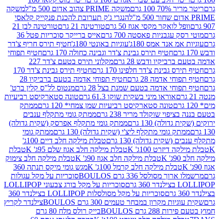
 100 גרם
משקה PRIME צהוב אדום 500 מ"ל
משקה
הנגרי ג'ק תערובת להכנת פנקייק קלאסי
ל לואקר מקסי אגוז 50 גרם
טורטינה 21 גרם
טורטינה לבן 21
 עגבניות פאסטה 700 גרם
אייס ברייקר סוכריות פטל 36
מ אנד אמס 180ג'
עוגיות באונטי 180ג'
חטיף תירס חריף צ'דר
חטיף תירס גבינת צ'דר וגבינה כחולה 170 גרם
חטיף תפוחי
ביקיו ודבש 28 גרם
מקלוני תירס בטעם צ'דר 227
 גבינת צ'דר חלפינו 170 גרם
חטיף תירס גבינת צ'דר 170
חי אדמה 28 גרם
חטיף תפוחי אדמה בטעם ברביקיו 28
וחי אדמה בטעם שמנת בצל 28 גרם
מנטוס לל"ס קלין ברט'
אוראו מיני בשקית שוקו 61.3 גרם
טונה סטארקיסט רביעיות
טונה סטארקיסט רביעיות שמן צמחי* 120 גרם
ממתק
יפוי שוקולד מריר 238 גרם
ממתק גומי מתקלף ענבים
דולה) 130 גרם
ממתק גומי מתקלף אפרסק (שקית גדולה)
ק גומי מתקלף ליצ'י (שקית גדולה) 130 גרם
ממתק גומי
(שקית גדולה) 130 גרם
טבלת מילקה חלב דיים 100ג'
דיזרט 100ג' K
טבלת מילקה חלב אגוז שלם 95ג' K
טבלת
K
טבלת מילקה חלב אגוז 90ג' K
טבלת מילקה חלב צימוק
טבלת מילקה חלב קרמל 100ג' K
מגש גומי מיקס תנתה 360
 מסולסל 336 גרם BOULOS
סוכריות על מקל עגולות
 גרם
סוכריות על מקל בורג צבעוני LOLLIPOP
סוכריות על מקל מסולסלות LOLLIPOP בצילנדר 360
ות מקרון במבחר טעמים 300 גרם BOULOS
צילנדר לקריץ
28 גרם BOULOS
בייק רולס מלח 80 גרם