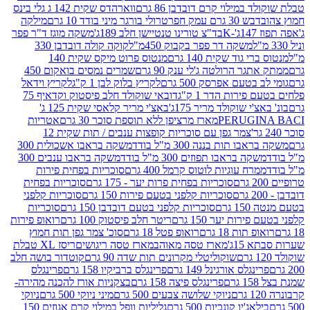
במילוי קרם דובדבן 86 גרם
ווארהדס שקית 142 ג גלי בינס
בש 30 גרם עמק חפר
טרולי בורגר מיני בודד 10 גרם
מילקה
K
בד"צ טורינו טנטיישן חלב 189ג'
משקה מוגז ד"ר פפר
משקה דר פפר בקבוק 450מ"ל
קוקה קולה דובדבן 330
 גוד שקית 140 גרם
מנטוס פרוט מיקס שקית 140
ר הרולטה ג'לי ענק 90 גרם
שמרים נמסים בואקום 450
בטעם אפרסק 500 גרם
לקריץ בלוק לבן 1 ק"ג
לקריץ וידאל
ירות הדר 1 ק"ג
דובאי שוקולד חלב פיסטוק וקדאיף 75
י שוקולד מריר 175ג'
באצ'י מריר קלאסי שקית 125 ג'
PERUGI
מארז מרציפן ללא תוספת סוכר 30 גרם
אטריות
צמר גפן עם סוכריות קופצות ענבים / תות שקית 12
 תות בננה 300 מ"ל בודד
משקה בראבו אשכולית 300
ה בראבו תפוזים 300 מ"ל בודד
משקה בראבו ענבים 300
רח עוגיות לוטוס קרמל 400 גרם
סוכריות בפחית פירות
סוכריות בפחית פרות יער - 175 גרם
סוכריות בפחית
סוכריות קלפני בטעם פירות 150 גרם
סוכריות קלפני
גרם
סוכריות קלפני בטעם דובדבן 150 גרם
סוכריות
רות יער 150 גרם
ריטר חלב פיסטוק 100 גרם
רואופ פירות
תות 18 גרם
רואופ פטל 18 גרם
סוכ' צמר גפן תות חמוץ
1ג'
מארז טסה מאוהב
מארז טסה ריגושים
ריסז XL טבלת
שוקוליטלי מקרונים תות שדה 90 גרם
קוטדור בושה חלב
גלס אורגינל 149 גרם
פרינגלס ברביקיו 158 גרם
פרינגלס
פרינגלס פיצה 158 גרם
בצקניות אורז להכנה מהירה-
ניוקי שלושה צבעים 500 גרם
מיני ניוקי 500 גרם
ניוקי
ג'יו קונכיות 500 גרם
גליליות וופל במילוי קרם אגוזים 150