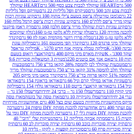
ולד לבבות צבע כסף 500 גרם
HEART שוקולד
50 גרם
סניקרס וופל גליליות 22 גרם
טוויקס וופל גליליות
ו טורטילה צ'יפס בטעם צ'ילי מתוק 100 גרם
קינג עוגיות רכות
ס ללת''ס 160 גרם
קינג עוגיות רכות צ'יפס קרמל מלוח 160
יות רכות שוקולד מריר צ'יפס חלבון 160 גרם
מרק ראמן פיקנטי
 גרם
גולון שרקיז ללא גלוטן טו-גו 160ג'
גולון שוקובום
 120ג'
טבלת פררו רושר מקדמיה ואגוז לוז 90 גרם
קינדר
נדס 120 גרם
קינדר הפי מומנטס 161 גרם
מילקה עוגת
מילקה טבלה צימוק אגוז חדש 270ג' - K
מילקה טראפל
שקית מארס מיני מיקס 400 גרם
קראנצ'י רואופ בטעם
אם אנד אם בוטנים 220ג'
מנורת 3 המשאלות סוכריות 9.6
לד לבן להמסה 28% קקאו בד"צ 750 גרם
מטבעות
 קקאו בד"צ 750 גרם
מטבעות שוקולד מריר
קינדר בואנו מיני מיקס 205
ראו במילוי קרם וניל 66 גרם
אוראו בראוניז 154 גרם
אוראו
אוראו קראנצ'י בייטס 110 גרם
אוראו גולדן 154 גרם
מילקה
מרשמלו 150 גר – ברבי 24 יחידות
מרשמלו 150 גר –
מרשמלו נקניקייה 10 גרם
מארז טסה של בוננזה
מארז טסה
עוגיות מזרחיות בטעם שום בצל 400 גרם אחוה
עוגיות מזרחיות
ערכה להכנת ממתק DIY טיפות 24 גרם
ערכה
 17 גרם
ערכה להכנת ממתק DIY גומי על
ממתק אבקה מדליקה 12 גרם
הנשיקות שלי "דובי" 40
 סוכריות כוכב 60 גרם
תיק יצירה סוכריות לב 60 גרם
תיק
פרח 60 גרם
סוכריות קופצות + לקקן - גלידה 10