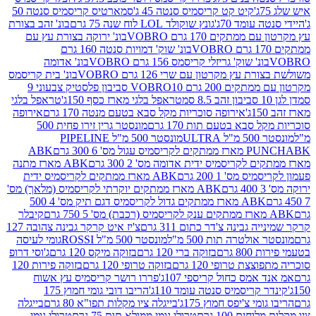
קיט קט קריסמיס סנטה 45 ג'
סמארטיס קריסמיס סנטה 50
עומד 70ג'
גונץ שוקולד LOL לוח שנה 75 גרם
בונ' זהב בצורת
תקים 170 גרם VOBRO
בונ' ירוקה בצורת עץ עם
בונ' שוק' דמויות סנטה 160 גרם
נ' שוק' גריזלי קריסמס 156 גרם VOBRO
בונ' אדומה
עץ מקרטון עם שרי 126 גרם VOBRO
בונ' בית קריסמס
 200 גרם VOBRO
10 סביבון פלסטיק צבעוני 9
טראפל בלגי מארז כסף 150ג'
טראפל בלגי
אירופה סוכריות מקל סבא בטעם מנטה 170 גרם
אירופה
סבא בטעם תות 170 גרם
מונסטר גרין זירו פחית 500
ULT
מונסטר 500 מ"ל PIPELINE
ABK
PU
לקריסמיס ידית אדומה מס' 2 300 גרם
ABK מארז מתנה
מס' 1 200 גרם
ABK מארז ממתקים לקריסמיס ידית
ABK מארז ממתקים יוקרתי לקריסמיס (מלאך) מס'
ABK מארז ממתקים גדול לקריסמיס דגם תיק מס' 4 500
קיבלר
גבינה צ'דר כתום 311 גרם
צ'יז איט קרקר גבינה צהובה 127
ולטרה תות 500 מ"ל
מונסטר 500 מ"ל ROSSI
גומי לעיסה
 גרם
בזוקה ברי 120 גרם
בזוקה מיקס 120 גרם
ג'וסי דרופ
ת טרופי 120 גרם
בזוקה טרופי 120 גרם
בזוקה פירות 120
מס כחול קריספי 107ג'
פררו רושר קריסמיס עץ אשוח
קריסמיס סנטה עומד 110ג'
הריבו דובי גומי חמוץ 175
י צ'יפס חמוץ 175ג'
בייגלה ציו מקלות תפו"א 80 גרם
בייגלה
ים 100 גרם
טרולי גומי ממולא תות 75 גרם
טרולי גומי