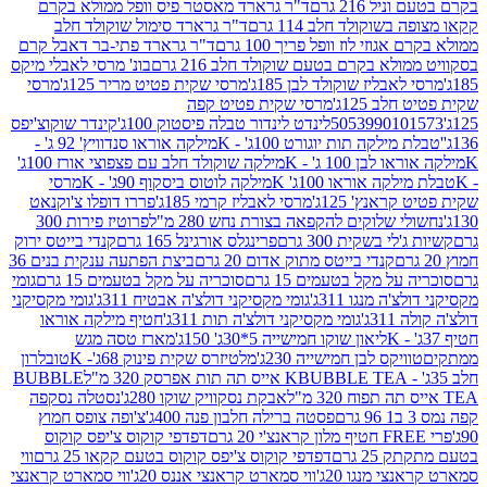
 216 גרם
ד"ר גרארד מאסטר פיס וופל ממולא בקרם
שוקולד חלב 114 גרם
ד"ר גרארד סימול שוקולד חלב
וזי לוז וופל פריך 100 גרם
ד"ר גרארד פתי-בר דאבל קרם
לא בקרם בטעם שוקולד חלב 216 גרם
בונ' מרסי לאבלי מיקס
בליז שוקולד לבן 185ג'
מרסי שקית פטיט מריר 125ג'
מרסי
ב 125ג'
מרסי שקית פטיט קפה
505399010
לינדט לינדור טבלה פיסטוק 100ג'
קינדר שוקוצ'יפס
ילקה תות יוגורט 100ג' - K
מילקה אוראו סנדוויץ' 92 ג' -
בן 100 ג' - K
מילקה שוקולד חלב עם פצפוצי אורז 100ג'
ה אוראו 100ג' K
מילקה לוטוס ביסקוף 90ג' - K
מרסי
אנץ' 125ג'
מרסי לאבליז קרמי 185ג'
פררו דופלו צ'וקנאט
 שלוקים להקפאה בצורת נחש 280 מ"ל
פרוטיז פירות 300
י בשקית 300 גרם
פרינגלס אורגינל 165 גרם
קנדי בייטס ירוק
קנדי בייטס מתוק אדום 20 גרם
ביצת הפתעה ענקית בנים 36
ל מקל בטעמים 15 גרם
סוכריה על מקל בטעמים 15 גרם
גומי
 מנגו 311ג'
גומי מקסיקני דולצ'ה אבטיח 311ג'
גומי מקסיקני
ג'
גומי מקסיקני דולצ'ה תות 311ג'
חטיף מילקה אוראו
ליאון שוקו חמישייה 5*30ג' 150ג'
מארז טסה מגש
יקס לבן חמישייה 230ג'
מלטיזרס שקית פינוק 68ג'- K
טובלרון
BUBBLE TEA אייס תה תות אפרסק 320 מ"ל
BUBBLE
אבקת נסקוויק שוקו 280ג'
נסטלה נסקפה
פסטה ברילה חלבון פנה 400ג'
צ'ופה צופס חמוץ
דפדפי קוקוס צ'יפס קוקוס
2 גרם
דפדפי קוקוס צ'יפס קוקוס בטעם קקאו 25 גרם
ווי
 מנגו 20ג'
ווי סמארט קראנצי אננס 20ג'
ווי סמארט קראנצי