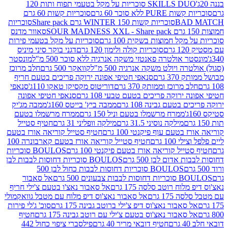
SKILLS DUO סוכריות על מקל בטעמי תפוח ותות 120
P ללא סוכר 60 גרם
סוכריות קשות 60 גרם
BAD
סוכריות קשות WINTER 150 גרם Share pack
סוכריות
סאוור מדנס
קל חמוצות בשקית 100 גרם
סוכריות על מקל בטעמי פירות
סוכריות קולה ולימון 120 גרם
דגני בוקר סיני מיניס
 אולטרה פאנטזי משקה אנרגיה ללא סוכר 500 מ"ל
מונסטר
ה ויולט משקה אנרגיה 500 מ"ל
קוואקר 500 גרם
חלב מרוכז
3 גרם
סנאפי חטיפי אפונה ירוקה פריכים בטעם חריף
 מרוכז וממותק 370 גרם
דוריטוס מקסיקן טאקו 110ג'
סנאפי
ירוקה פריכים בטעם טבעי 108 גרם
סנאפי חטיפי אפונה
בטעם גבינה 108 גרם
ממבה ביץ' בייטס 160ג'
ממבה מג'יק
ממרח מרשמלו בטעם וניל 150 גרם
ממרח מרשמלו בטעם
מילקה נוסיני 31.5 גרם
מילקה וופליני 31 גרם
חטיף סטייל
בטעם עוף פיקנטי 100 גרם
חטיף סטייל קוריאה אורז בטעם
100 גרם
חטיף סטייל קוריאה אורז בטעם קארבונרה 100
יל קוריאה אורז בטעם פיקנטי 100 גרם
BOULOS סוכריות
אדום לבן 500 גרם
BOULOS סוכריות דחוסות לבבות לבן
BOULOS סוכריות דחוסות לבבות כחול לבן 500
 צבעונים 500 גרם
אל סאבור
וח רוטב סלסה 175 גרם
אל סאבור נאצ'ו בטעם צ'ילי חריף
175 גרם
אל סאבור נאצ'וס דיפ מלוח עם מטבל גוואקמולי
סאבור נאצ'וס דיפ צ'ילי ברוטב גבינה 175 גרם
סוכ' ג'לי פירות
סאבור נאצ'וס בטעם צ'ילי עם רוטב גבינה 175 גרם
חטיף
חטיף דובאי מריר 40 גרם
פילסברי ציפוי כחול 442