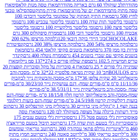
ד 60 גרם באריזה מהודרת
מארז טסה מנות קלאסי
מארז
מתמיד
מארז ים של מותגים
מארז סירת מתוקטסה
סילאן טבעי
מארז התיק המתוק של טסה
גומי בליסטר דובדבן 100
טר תות שדה 100 גרם
גומי בליסטר עכביש 100 גרם
גומי
 גרם
גומי בליסטר מילקשייק 100 גרם
גומי בליסטר
גומי בליסטר דובי 100 גרם
ממרח סיפקולוס 300 גרם
CHO
בונ' היידי בוקה דובאי 120ג'
למקה מרציפן 62% 200
54% 200 גרם
למקה מרציפן 38% 200 גרם
קונפיטורת
3 גרם
חמאת בוטנים סקיפי קלאסי 454 גרם
חמאת
עם שברי בוטנים 454 גרם
ממרח נוטלה 400 גרם
קינדר
10 גרם
מפת שולחן פורים כ 274*137 סמ ניילון
מארז
רים * 25 גרם
מארז 4 סוכריות על מקל וסוכריות קופצות 20
חב' 10 שקית נשיאה פלסטיק 22*32 ס"מ -מסכה-זהב
כה-זהב
שקית נייר לבקבוק
שקית נייר 30/23/10 ס"מ-פורים
-זהב מיטאלי
שקית נייר 38.5/31/11 ס"מ-פורים
זהב מיטאלי
קופ' קרטון חלון 18/15/8 ס"מ -פורים שמח-דגם
קית קרטון 24.5/19/8 ס"מ-פורים שמח-דגם בועות דקל
גומי
קליק מיני כדורים 30 גרם
קליק מיני קורנפלקס 30 גרם
הום
ייגלה עגול מצופה בשוקולד לבן 120 גרם
מארז טסה
'לי בטעם פטל 175 גרם
סוכריות ג'לי בטעם ענבים 175
ג'לי בטעם תות שדה 175 גרם
רוטב תיבול בטעם סריראצ'ה
ריות נודלס פתאי עבה/דק 200 גרם
רוטב טריאקי שומשום
ב טריאקי 300 מ"ל
רוטב סאטה 240 גרם
רוטב חמוץ מתוק
ב צ'ילי מתוק 300 מ"ל
HEART שוקולד לבבות צבע אדום