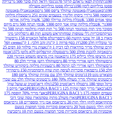
לפאי גראהם קרקר 170ג'
גומי וידאל תות סוכר 500 גר'
ברילה
לימון 190ג'
ברילה פסטו בזיליקום מוצרלה
ג'לו-פאנטונה שוקולד צ'יפס 500 גרם
סאנטאנג'לו-פאנטונה
דיי ביסתן קלינדר בטעמים שונים 251 גרם
טבלת מילקה
K
טבלת מילקה טריולד 280ג' K
שוק' מילקה אוראו
לת מילקה שוקו אנד קקס 300ג' K
גומי תנתה 500 גרם מיקס
 תות בננה
גומי תנתה 500 גר' תות חמוץ גדול
גומי תנתה 500 גר'
יות ג'לי עטופות שמחות
ראש משוגע תות 40 גרם
לקקני מיני
פרינגלס פלפל הבאנרס 158 גרם
שוק'
 200ג'
דג כסף פרווה 1 ק"ג
דג זהב חלבי- 1 ק"ג
cremo וופל
 מריר בודד
אורז לבן דביק 1 ק"ג
אצות נורי סילוור 10 דפים 25
נת סחלב 500 גרם
נסטלה קורנפלקס ללא גלוטן 375ג'
אנטון
וי בייליס 175 גרם
אנטון ברג מרציפן משמש בברנדי 220
שן אורירי מריר 80 גרם
שוקולד רושן אורירי חלב 80
ושן אורירי לבן קרמל 80 גרם
עוגיות מילקה ביסקוויט שוקולד
מארז סוכריות לעיסה תות שדה ודומדמניות 150 גרם
היידי
1ג'
טוניס שוקולד חלב עם עוגיות שוקולד צ'יפס 180
לד מריר מעולה 70% 180 גרם
טוניס שוקולד חלב עם שברי
גולון דיאג'סטיב 250ג'
גולון דיאג'סטיב ש.שועל שוק'
 קפה שקית 125 ג' PERUGINA BACI
באצ'י מיקס 3
PERUGINA
באצ'י מריר 70% קופסה 175
מארז משולב מתוק טסה
מארז טסה שובי דובי
קן רולר תות 20 גרם
יאמס אבן נייר ומספריים 18 גרם
יאמס
עם פטל 20 גרם
יאמס סוכריות סוכר חמוצות בטעם
יאמס סוכריות סוכר חמוצות בטעם תות 10 גרם
ביצת