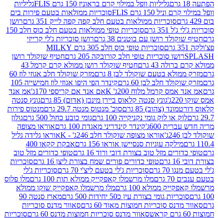
גליליות וופל במילוי קרם בראוניז 150 גרם FLIS
גליליות
יל 150 גרם FLIS
סוכריות ממולאות בטעם פירות בים
סוכריות ממולאות בטעם חלב קפה קפה לייק 351 גרם
רושן
351 גרם
סוכריות טופי ממולאות בטעם חלב כוס חלב 150
ולד רושן עם בוטנים 38 גרם
רושן סוכריות ג'לי קרייזי
סוכריות טופי כוס חלב 305 גרם MILKY
ושו סוכריות טופי חלב קורובקה 205 גרם
חטיף שוקולד רושן
לה 43 גרם
חטיף שוקולד רושן ממולא קרם קרמל 43
ולא בטעם שוקולד לבן 8 גרם
מזרק שוקולד חלב אגוזי לוז 60
לד חלב לבן 60 גרם
קינדר הפי היפו אגוזי לוז חמישייה 105
מס קרמל מלוח 200ג' K
אם אנד אם קריספי 170ג'
אמ אנד
גונץ סנטה קלאוס ביירן מינכן (אדום) 85 גרם
גונץ סנטה
ד (צהוב) 85 גרם
סוכ' מנטוס מנטה 29.7 גרם
מנטוס פירות
ק או לוק גומי נקניקייה 100 גרם
גומי כובע כחול 500 גרם
גולון
ית 600ג'
קינדר קינדריני מאגדת 100 גרם
אוראו מצופה
'
אוראו מצופה שוקולד חלב 246ג' - K
אוראו גלידה גליל
ילקה עוגיות סנסיישן אוראו 156 גרם
אבקת קקאו 400
רים מזל טוב בצורת דובי ורוד 16 גרם
טופי כדורים מזל טוב
ם
טופי כדורים פורים שמח בצורת ליצן 16 גרם
סוכריות
70 גרם
סוכריות ג'לי בטעם ליצ'י 70 גרם
סוכריות ג'לי
גרם
מלו מרשמלו קאפקייק ממולא תות 100 גרם
מלו פלוס
יק ממולא 100 גרם
מלו מרשמלו קאפקייק שוקו ממולא
יות גומי בצורת עין כ50 יחידות 500 גרם
מארז סנטה 90
נס סוכריות חמוצות מאוד 60 גרם
סאוור מדנס סוכריות
סאוור מדנס סוכריות חמוצות מדנס 60 גרם
סוכריות