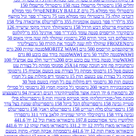
טרולי מרשמלו בננה 150 גרם
טרולי מרשמלו 150
לא 75 גרם ENERGY BALLZ
טרולי גומי ממולא
גרם
טרולי גומי ממולא מנגו 75 גרם
ד"ר פפר וניל מוקצף
 פפר בטעם אוכמניות 355 מ"ל
פרינגלס אדובאדה צילי 158
נגלס דבש חרדל 158 גרם
שוקולד קינדר מקסי שישייה 126
ריסמיס סנטה עומד 55ג'
ד"ר פפר אורגינל 355 מ"ל
קלוגס
 בוקר תירס 250 גרם
גונץ שוקולד לוח שנה מיקי מאוס 50
 את הקרח 50 גרם
צילינדר
50 גרם MORITZ WAWI
סנטה שקית 200 גרם
לנדר 50 גרם WAWI
סנטה בודד עם כובע 80 גרם
 סנטה בודד עם כובע וכיס 200גר'
ריטר חלב עם אמיצ'לי 100
 זהב חנוכה שמח 25X14 סמ
גוסי ממתק ג'ל בצורת עט
ם
גוסי ממתק ג'ל בצורת עט בטעם אבטיח 15 גרם
גוסי
ורת עט בטעם תות 15 גרם
גומי דיפ מקלות עם ג'ל חמוץ
ם
גומי דיפ מקלות עם ג'ל חמוץ בטעם פטל 30
דובאי 200 גרם
גוסי ג'ל בקבוק חמוץ 20 גרם
גוסי ג'ל סמיילי
וצר פלסטיק
קינדר דגנים רביעייה 94 גרם
צעצוע
סוכריות
לקקן סיסי סטיקס פינגווין תות 9 גרם
פרינגלס פילי
רם
פרינגלס הכל בייגל 158 גרם
פרינגלס שמנת בצל צדר
נגלס מלח וינגרייט 158 גרם
פרינגלס ראנץ' 158 גרם
פרינגלס
קיבלר קרקר שמינייה קלאב צ'דר 311 גרם
פררו
אסורטמנט 197.8 גרם
אוראו מארז וניל 12 יח' 441.6
ידה 12 יח' 331.2 גרם
אוראו מארז שוקו 12 יח' 441.6
ת 12 יח' 441.6 גרם
ממתק אבקה חמוץ- מתוק בטעם