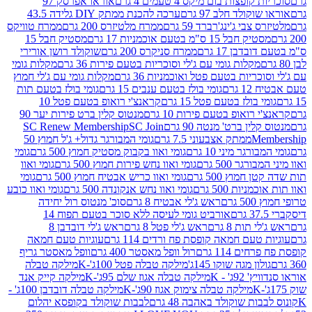
פצות בום מיקס 4 טעמים 4 גרם
אוראו אפרסק 97
ולד חלב 97 גרם
ערכה להכנת ממתק DIY גלידה 43.5
בי ג'ינג'רברד 59 גרם
ממרח מלטיזרס 200 גרם
ממרח טוויקס
בל 15 ס"מ בטעם אוכמניות 17 גרם
מסטיק חבל 15
בן 17 גרם
ממרח סניקרס 200 גרם
שוקולד רושן אורירי
מקלות גומי עם ג'לי וסוכריות בטעם פירות 36 גרם
מקלות גומי
ריות בטעם פטל ואוכמניות 36 גרם
מקלות גומי עם ג'לי חמוץ
רם
גומי בולז בטעם ענבים 15 גרם
גומי בולז בטעם תות
בולז בטעם פטל 15 גרם
קראנצ'י רואופ בטעם פטל 10
רואופ בטעם פירות 10 גרם
מנטוס קלין ברט פירות יער 90
ין ברט' מנטה 90 גרם
SC Join
SC Renew Membership
M
ממתק אצבעוני 7.5 גרם
גומי המבורגר גדול+ ג'ל חמוץ 50
גר מיני 10 גרם
גומי ואוו בקבוק מסטיק חמוץ 500 גרם
גומי
גר 500 גרם
גומי ואוו נחש פירות חמוץ 500 גרם
גומי ואוו
מוץ 500 גרם
גומי ואוו כריש אבטיח חמוץ 500 גרם
גומי
ות 500 גרם
גומי ואוו נחש אנקונדה 500 גרם
גומי ואוו כובע
רם
ראש ג'לי אבטיח 8 גרם
סוכ' מנטוס רול יחידה
אורביט גומי לעיסה ללא סוכר בטעם תפוח 14
תות 8 גרם
ראש ג'לי פטל 8 גרם
ראש ג'לי דובדבן 8
עם חמאה קופסת פח ורדים 114 גרם
עוגיות טעם חמאה
 114 גרם
רול וופל מאסטר 400 גרם
וופל מאסטר גריף
ון מגה שוקו 145ג'
מילקה טבלה פטל 100ג'-K
מילקה טבלה
ג' - K
מילקה טבלה אגוז שלם 95ג'-K
מילקה קייק אנד
מילקה טבלה צימוק אגוז 90ג'-K
מילקה טבלה דובדבן 100ג' -
ת שוקולד באהבה 48 גרם
לבבות שוקולד בקופסא יהלום