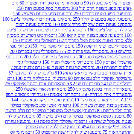
 גולגולת 90 גרם
סאוור מדנס סוכריות חמוצות 60 גרם
 מצופה קרם וניל 300 גרם
עוגת ספוג בטעם תות 250
 בטעם דובדבן 250 גרם
עוגת ספוג בטעם מישמש 250
ג בטעם שוקולד 250 גרם
קינג עוגיות רכות שוקולד צ'יפס 160
יות רכות שוקולד מריר צ'יפס 160 גרם
קינג עוגיות רכות
'יפס 160 גרם
קינג עוגיות רכות שיבולת תפוז שוקו צ'יפס
ה ספוג מצופה קרם קקאו 300 גרם
אורביט רפרשרס מסטיק
עם אבטיח פטל בקבוקון 67 גרם
טרולי גומי פינגווין 150
י שיני דרקולה 150 גרם
טרולי סופר בריין 150ג'
טרולי גומי
טרולי גומי פירות ים 175 גרם
טרולי גומי עכברים 200
י נשיקות תות 200 גרם
טרולי גומי פרות חלב 200 גרם
טרולי
150 גרם
טרולי מרשמלו תפוח 150 גרם
טרולי גומי
200 גרם
קישוטי עוגה בצנצנת 500 גרם צבעוני עגול /
טב ברבקיו טריאקי מתוק 510 מ"ל
בר שוקולד באונטי 57
ולד חלב עם אגוזים 90 גרם
שוק' טב מילקה דיים 100 גרם
יבון צבעוני 5X2 סמ
ארוחת אורז בסגנון איטלקי 250
ז בסגנון מקסיקני 250 גרם
ארוחת אורז אושפלו 250
ז מג'דרה 250 גרם
הריבו אבטיח 160ג'
היידי מוצארט תפוז
וצארט נוגט ליצ'י 119ג'
גונץ סוכריית מקל סבא קשת 144
ת קטנות בשקית 100 גרם
גונץ אנשי שלג משוקולד במילוי
85 גרם
גונץ אנשי שלג משוקולד במילוי קרם חלב ברשת
 סנטה משוקולד במילוי קרם חלב ברשת 85 גרם
גונץ שוקולד
שישיה 78 גרם
גונץ שוקולד חלב סנטה 100 גרם
גונץ עוגיות
גונץ שוקולד לוח שנה מפרץ
גרם
גונץ שוקולד לוח שנה קריסמיס 50 גרם
גונץ מיקס