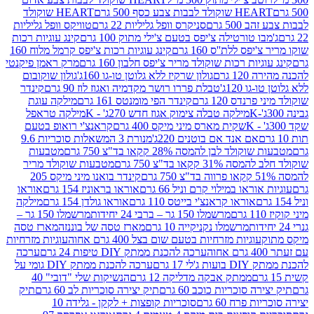
ולד לבבות צבע כסף 500 גרם
HEART שוקולד
50 גרם
סניקרס וופל גליליות 22 גרם
טוויקס וופל גליליות
ו טורטילה צ'יפס בטעם צ'ילי מתוק 100 גרם
קינג עוגיות רכות
ס ללת''ס 160 גרם
קינג עוגיות רכות צ'יפס קרמל מלוח 160
יות רכות שוקולד מריר צ'יפס חלבון 160 גרם
מרק ראמן פיקנטי
 גרם
גולון שרקיז ללא גלוטן טו-גו 160ג'
גולון שוקובום
 120ג'
טבלת פררו רושר מקדמיה ואגוז לוז 90 גרם
קינדר
נדס 120 גרם
קינדר הפי מומנטס 161 גרם
מילקה עוגת
מילקה טבלה צימוק אגוז חדש 270ג' - K
מילקה טראפל
שקית מארס מיני מיקס 400 גרם
קראנצ'י רואופ בטעם
אם אנד אם בוטנים 220ג'
מנורת 3 המשאלות סוכריות 9.6
לד לבן להמסה 28% קקאו בד"צ 750 גרם
מטבעות
 קקאו בד"צ 750 גרם
מטבעות שוקולד מריר
קינדר בואנו מיני מיקס 205
ראו במילוי קרם וניל 66 גרם
אוראו בראוניז 154 גרם
אוראו
אוראו קראנצ'י בייטס 110 גרם
אוראו גולדן 154 גרם
מילקה
מרשמלו 150 גר – ברבי 24 יחידות
מרשמלו 150 גר –
מרשמלו נקניקייה 10 גרם
מארז טסה של בוננזה
מארז טסה
עוגיות מזרחיות בטעם שום בצל 400 גרם אחוה
עוגיות מזרחיות
ערכה להכנת ממתק DIY טיפות 24 גרם
ערכה
 17 גרם
ערכה להכנת ממתק DIY גומי על
ממתק אבקה מדליקה 12 גרם
הנשיקות שלי "דובי" 40
 סוכריות כוכב 60 גרם
תיק יצירה סוכריות לב 60 גרם
תיק
פרח 60 גרם
סוכריות קופצות + לקקן - גלידה 10