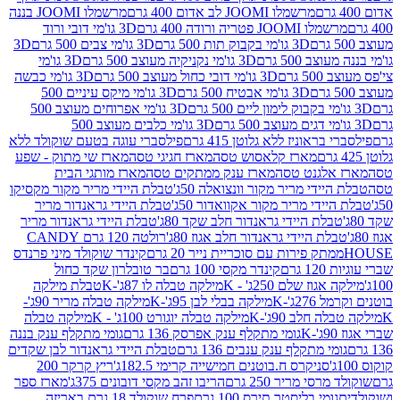
מרשמלו JOOMI לב אדום 400 גרם
מרשמלו JOOMI בננה
JOOM פטריה ורודה 400 גרם
3D גו'מי דובי ורוד
3D גו'מי בקבוק תות 500 גרם
3D גו'מי צבים 500 גרם
3D
 500 גרם
3D גו'מי נקניקיה מעוצב 500 גרם
3D גו'מי
גרם
3D גו'מי דובי כחול מעוצב 500 גרם
3D גו'מי כבשה
3D גו'מי אבטיח 500 גרם
3D גו'מי מיקס עיניים 500
3D גו'מי אפרוחים מעוצב 500
3D גו'מי כלבים מעוצב 500
ראוניז ללא גלוטן 415 גרם
פילסברי עוגה בטעם שוקולד ללא
מארז קלאסוש טסה
מארז חגיגי טסה
מארז שי מתוק - שפע
אלגנט טסה
מארז ענק ממתקים טסה
מארז מותגי הבית
ידי מריר מקור וונצואלה 50ג'
טבלת היידי מריר מקור מקסיקו
ידי מריר מקור אקוואדור 50ג'
טבלת היידי גראנדור מריר
לת היידי גראנדור חלב שקד 80ג'
טבלת היידי גראנדור מריר
ת היידי גראנדור חלב אגוז 80ג'
רולטה 120 גרם CANDY
תק פירות עם סוכריית נייר 20 גרם
קינדר שוקולד מיני פרנדס
רם
קינדר מקסי 100 גרם
בר טובלרון שקד כחול
וז שלם 250ג' - K
מילקה טבלה לו 87ג'-K
טבלת מילקה
2ג'-K
מילקה בבלי לבן 95ג'-K
מילקה טבלה מריר 90ג'-
חלב 90ג'-K
מילקה טבלה יוגורט 100ג' - K
מילקה טבלה
גומי מתקלף ענק אפרסק 136 גרם
גומי מתקלף ענק בננה
י מתקלף ענק ענבים 136 גרם
טבלת היידי גראנדור לבן שקדים
סניקרס ח.בוטנים חמישייה קרימי 182.5ג'
ריץ קרקר 200
סי מריר 250 גרם
הריבו זהב מקסי דובונים 375ג'
מארז ספר
ומי בליסטר תירס 100 גרם
פרח שוקולד 18 גרם באריזה