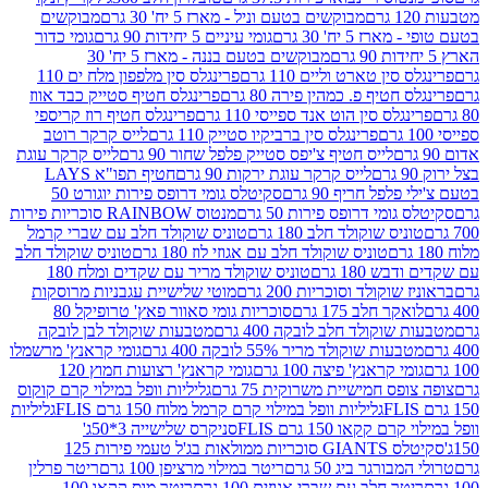
מבוקשים בטעם וניל - מארז 5 יח' 30 גרם
מבוקשים
5 יח' 30 גרם
גומי עיניים 5 יחידות 90 גרם
גומי כדור
מבוקשים בטעם בננה - מארז 5 יח' 30
ין טארט וליים 110 גרם
פרינגלס סין מלפפון מלח ים 110
חטיף פ. כמהין פירה 80 גרם
פרינגלס חטיף סטייק כבד אווז
לס סין הוט אנד ספייסי 110 גרם
פרינגלס חטיף רוז קריספי
פרינגלס סין ברביקיו סטייק 110 גרם
לייס קרקר רוטב
לייס חטיף צ'יפס סטייק פלפל שחור 90 גרם
לייס קרקר עוגת
לייס קרקר עוגת ירקות 90 גרם
חטיף תפו"א LAYS
פל חריף 90 גרם
סקיטלס גומי דרופס פירות יוגורט 50
ומי דרופס פירות 50 גרם
מנטוס RAINBOW סוכריות פירות
יס שוקולד חלב 180 גרם
טוניס שוקולד חלב עם שברי קרמל
טוניס שוקולד חלב עם אגוזי לוז 180 גרם
טוניס שוקולד חלב
 180 גרם
טוניס שוקולד מריר עם שקדים ומלח 180
וקולד וסוכריות 200 גרם
מוטי שלישיית עגבניות מרוסקות
ר חלב 175 גרם
סוכריות גומי סאוור פאץ' טרופיקל 80
וקולד חלב לובקה 400 גרם
מטבעות שוקולד לבן לובקה
ות שוקולד מריר 55% לובקה 400 גרם
גומי קראנץ' מרשמלו
י קראנץ' פיצה 100 גרם
גומי קראנץ' רצועות חמוץ 120
ס חמישיית משרוקית 75 גרם
גליליות וופל במילוי קרם קוקוס
גליליות וופל במילוי קרם קרמל מלוח 150 גרם FLIS
גליליות
קקאו 150 גרם FLIS
סניקרס שלישייה 3*50ג'
סקיטלס GIANTS סוכריות ממולאות בג'ל טעמי פירות 125
ורגר ביג 50 גרם
ריטר במילוי מרציפן 100 גרם
ריטר פרלין
ר חלב עם שברי אגוזים 100 גרם
ריטר מוס קקאו 100