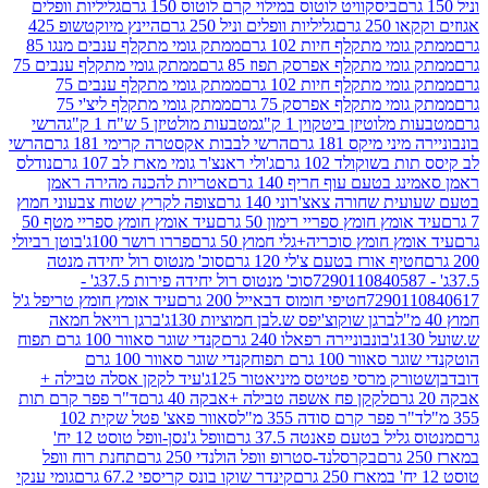
ביסקוויט לוטוס במילוי קרם לוטוס 150 גרם
גליליות וופלים
 גרם
גליליות וופלים וניל 250 גרם
היינץ מיוקטשופ 425
י מתקלף חיות 102 גרם
ממתק גומי מתקלף ענבים מנגו 85
י מתקלף אפרסק תפוז 85 גרם
ממתק גומי מתקלף ענבים 75
י מתקלף חיות 102 גרם
ממתק גומי מתקלף ענבים 75
י מתקלף אפרסק 75 גרם
ממתק גומי מתקלף ליצ'י 75
לוטיזן ביטקוין 1 ק"ג
מטבעות מולטיזן 5 ש"ח 1 ק"ג
הרשי
 מיקס 181 גרם
הרשי לבבות אקסטרה קרימי 181 גרם
הרשי
שוקולד 102 גרם
ג'ולי ראנצ'ר גומי מארז לב 107 גרם
נודלס
בטעם עוף חריף 140 גרם
אטריות להכנה מהירה ראמן
שחורה צאצ'רוני 140 גרם
צופה לקריץ שטוח צבעוני חמוץ
מץ חומץ ספריי רימון 50 גרם
עיד אומץ חומץ ספריי מטף 50
 חומץ סוכריה+גלי חמוץ 50 גרם
פררו רושר 100ג'
בוטן רביולי
ף אורז בטעם צ'לי 120 גרם
סוכ' מנטוס רול יחידה מנטה
סוכ' מנטוס רול יחידה פירות 37.5ג' -
72901
חטיפי חומוס דבאייל 200 גרם
עיד אומץ חומץ טריפל ג'ל
ברגן שוקוצ'יפס ש.לבן חמוציות 130ג'
ברגן רויאל חמאה
בונבוניירה רפאלו 240 גרם
קנדי שוגר סאוור 100 גרם תפוח
וור 100 גרם תפוח
קנדי שוגר סאוור 100 גרם
 מרסי פטיטס מיניאטור 125ג'
עיד לקקן אסלה טבילה +
לקקן פח אשפה טבילה +אבקה 40 גרם
ד"ר פפר קרם תות
 פפר קרם סודה 355 מ"ל
סאוור פאצ' פטל שקית 102
יל בטעם פאנטה 37.5 גרם
וופל ג'נסן-וופל טוסט 12 יח'
בקרסלנד-סטרופ וופל הולנדי 250 גרם
תחנת רוח וופל
קינדר שוקו בונס קריספי 67.2 גרם
גומי ענקי