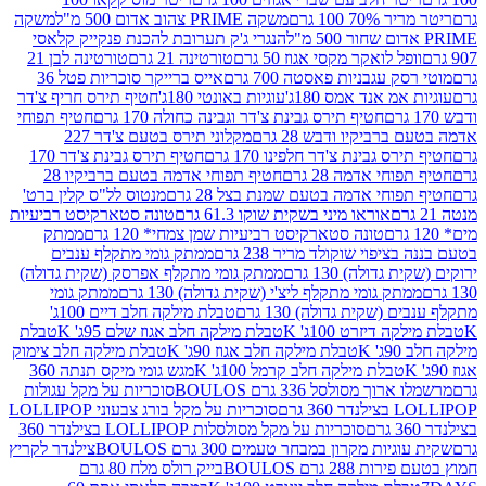
 100 גרם
משקה PRIME צהוב אדום 500 מ"ל
משקה
הנגרי ג'ק תערובת להכנת פנקייק קלאסי
ל לואקר מקסי אגוז 50 גרם
טורטינה 21 גרם
טורטינה לבן 21
 עגבניות פאסטה 700 גרם
אייס ברייקר סוכריות פטל 36
מ אנד אמס 180ג'
עוגיות באונטי 180ג'
חטיף תירס חריף צ'דר
חטיף תירס גבינת צ'דר וגבינה כחולה 170 גרם
חטיף תפוחי
ביקיו ודבש 28 גרם
מקלוני תירס בטעם צ'דר 227
 גבינת צ'דר חלפינו 170 גרם
חטיף תירס גבינת צ'דר 170
חי אדמה 28 גרם
חטיף תפוחי אדמה בטעם ברביקיו 28
וחי אדמה בטעם שמנת בצל 28 גרם
מנטוס לל"ס קלין ברט'
אוראו מיני בשקית שוקו 61.3 גרם
טונה סטארקיסט רביעיות
טונה סטארקיסט רביעיות שמן צמחי* 120 גרם
ממתק
יפוי שוקולד מריר 238 גרם
ממתק גומי מתקלף ענבים
דולה) 130 גרם
ממתק גומי מתקלף אפרסק (שקית גדולה)
ק גומי מתקלף ליצ'י (שקית גדולה) 130 גרם
ממתק גומי
(שקית גדולה) 130 גרם
טבלת מילקה חלב דיים 100ג'
דיזרט 100ג' K
טבלת מילקה חלב אגוז שלם 95ג' K
טבלת
K
טבלת מילקה חלב אגוז 90ג' K
טבלת מילקה חלב צימוק
טבלת מילקה חלב קרמל 100ג' K
מגש גומי מיקס תנתה 360
 מסולסל 336 גרם BOULOS
סוכריות על מקל עגולות
 גרם
סוכריות על מקל בורג צבעוני LOLLIPOP
סוכריות על מקל מסולסלות LOLLIPOP בצילנדר 360
ות מקרון במבחר טעמים 300 גרם BOULOS
צילנדר לקריץ
28 גרם BOULOS
בייק רולס מלח 80 גרם