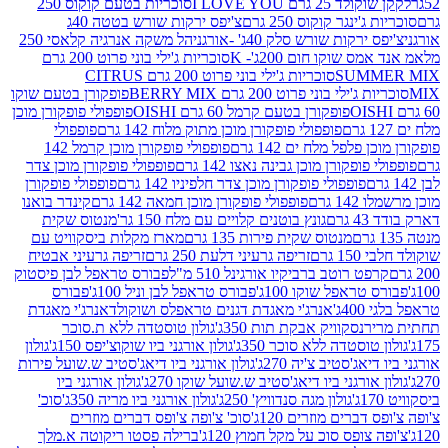
2 גרם I LOVE YOU
סוכריות בטעם קוקוס 250
ינגר קוקוס 250 גרם
צ'יפס ירקות שורש בטטה 40ג
רקות שורש סלק 40ג' -אורגני
הל משקה אנרגיה קלאסי 250
 שוקו חום 200ג'- K
סוכריות ג'ילי בוני פרוט 200 גרם
SUM
סוכריות ג'ילי בוני פרוט 200 גרם CITRUS
ילי בוני פרוט 200 גרם BERRY MIX
פופקורן בטעם שוקו
פופקורן בטעם קרמל 60 גרם OISHI
פופפולי פופקורן מוכן
פופפולי פופקורן מוכן מתוק מלוח 142 גרם
פופפולי
פלפל מלח ים 142 גרם
פופפולי פופקורן מוכן קרמל 142
ופקורן מוכן גבינה נאצו 142 גרם
פופפולי פופקורן מוכן צדר
פופפולי פופקורן מוכן צדר חלפיניו 142 גרם
פופפולי פופקורן
גרם
פופפולי פופקורן מוכן חמאה 142 גרם
קינדר בואנו
ם
גונץ בוטנים קלויים עם מלח 150 גר'
מנטוס שקית
מנטוס שקית פירות 135 גרם
מארז מקלות ביסקוויט עם
גרם
זריפה גרעיני דלעת 250 גרם
זריפה גרעיני אבטיח
ט רוטב ברביקיו אורגינל 510 מ"ל
פבורס טראפל לבן פיסטוק
טראפל שוקו 100ג'
פבורס טראפל לבן וניל 100ג'
פבורס
ג'
אנרג'י מאגדת דגנים טראפלס ושוקולד
אנרג'י מאגדת
ר
נסקוויק אבקת תות 350ג'
גולון טוסטדה ללא ת.סוכר
וסטדה ללא סוכר 350ג'
גולון אורגני ביו שוקוצ'יפס 150ג'
גולון
אג'סטיב צ'יה 270ג'
גולון אורגני ביו דיאג'סטיב ש.שועל פירות
אורגני ביו דיאג'סטיב ש.שועל שוקו 270ג'
גולון אורגני ביו
גולון מגה סנדוויץ' 250ג'
גולון אורגני ביו מריה 350ג'
סוכ'
ברים מוזרים 120ג'
סוכ' צ'ופה צ'ופס דברים מוזרים
צופס סוכ על מקל חמוץ 120ג'
ברילה פסטו ריקוטה א.מלך