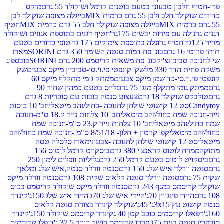
בון טבעוני בטעם בוטנים קרמל ושוקולד 55 גרם
מיקס
 ולבן 55 גרם כרמית MIX
בייגלה מצופה שוקולד לבן
בייגלה מצופה שוקולד חלב 55 גרם כרמית MIX
חטיף
עם פירות יבשים 175גר'
חטיף דגנים בתוספת אגוזים ושוקולד
חטיף גרונלה בתוספת צימוקים 175 גר'
טופי כדורים בטעם
ם
בונ' פח דמות סנטה השומר 350 גרם SORINI
מארז
ביבונצ'יק
בונ' פח משאית קריסמס 200 גרם SORINI
בובספוג
 330 מל
שק' קונפטי פי.וי.סי-סביביון מיקס צבעים
שק'
וי.סי-כד שמן מיקס צבעים
ממתק גומי מתקלף מיקס 60
י מתקלף מנגו 75 גרם
לייס בטעם כמהין שחור 90
קולד 18 גרם
צעצוע סנטה בובות עם סוכריות 8 גרם
1 קישוטי שולחן לחנוכה -כחול/זהב מיטאלי
חב' 10 כוסות
 שמח כחול/זהב מיטאלי
חב' 10 צלחות נייר ק.18 ס"מ-חנוכה
הב מיטאלי
חב' 10 צלחות נייר ק.23 ס"מ-חנוכה שמח
יטאלי
קפ' קרטון + חלון- 8/51/18 ס"מ -חנוכה שמח כחול/זהב
עוני
מארז סלסלה טסה
לוטוס קראנצ'י 380 גרם
ביסקויט קרמל לוטוס 156
לוטוס בטעם קרמל 250 גרם
גליליות וופלים לימון 250
ד איש שלג 150 גרם
סנטה וורלד סנטה,איש שלג ומלאך
סנטה וורלד סנטה קלאוס שקית 108 גרם
סנטה וורלד מיקס
 במגף 243 גרם
סנטה וורלד מיקס שוקולד קריסמס בכוס
י פינגווין 70ג'
היידי איש שלג 70ג'
היידי איש שלג 150ג'
קינדר
3xג' 45ג'
שוקולד קינדר בצורת סנטה קלאוס
קריסמיס כוכב קטן 40 ג
קינדר קריסמס שוקולד 150ג'
קינדר
בנים 75ג'
פררו קריסמס רושר כוכב 37.5 ג'
דופלו קריסמיס