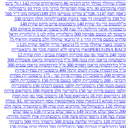
במילוי קרם דובדבן 86 גרם
ווארהדס שקית 142 ג גלי בינס
בש 30 גרם עמק חפר
טרולי בורגר מיני בודד 10 גרם
מילקה
K
בד"צ טורינו טנטיישן חלב 189ג'
משקה מוגז ד"ר פפר
משקה דר פפר בקבוק 450מ"ל
קוקה קולה דובדבן 330
 גוד שקית 140 גרם
מנטוס פרוט מיקס שקית 140
ר הרולטה ג'לי ענק 90 גרם
שמרים נמסים בואקום 450
בטעם אפרסק 500 גרם
לקריץ בלוק לבן 1 ק"ג
לקריץ וידאל
ירות הדר 1 ק"ג
דובאי שוקולד חלב פיסטוק וקדאיף 75
י שוקולד מריר 175ג'
באצ'י מריר קלאסי שקית 125 ג'
PERUGI
מארז מרציפן ללא תוספת סוכר 30 גרם
אטריות
צמר גפן עם סוכריות קופצות ענבים / תות שקית 12
 תות בננה 300 מ"ל בודד
משקה בראבו אשכולית 300
ה בראבו תפוזים 300 מ"ל בודד
משקה בראבו ענבים 300
רח עוגיות לוטוס קרמל 400 גרם
סוכריות בפחית פירות
סוכריות בפחית פרות יער - 175 גרם
סוכריות בפחית
סוכריות קלפני בטעם פירות 150 גרם
סוכריות קלפני
גרם
סוכריות קלפני בטעם דובדבן 150 גרם
סוכריות
רות יער 150 גרם
ריטר חלב פיסטוק 100 גרם
רואופ פירות
תות 18 גרם
רואופ פטל 18 גרם
סוכ' צמר גפן תות חמוץ
1ג'
מארז טסה מאוהב
מארז טסה ריגושים
ריסז XL טבלת
שוקוליטלי מקרונים תות שדה 90 גרם
קוטדור בושה חלב
גלס אורגינל 149 גרם
פרינגלס ברביקיו 158 גרם
פרינגלס
פרינגלס פיצה 158 גרם
בצקניות אורז להכנה מהירה-
ניוקי שלושה צבעים 500 גרם
מיני ניוקי 500 גרם
ניוקי
ג'יו קונכיות 500 גרם
גליליות וופל במילוי קרם אגוזים 150