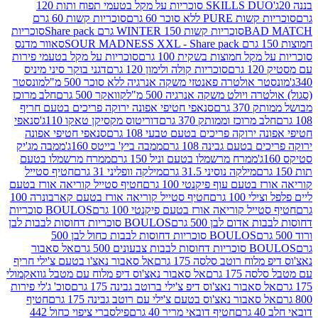
SKILLS DUO סוכריות על מקל בטעמי תפוח ותות 120
P ללא סוכר 60 גרם
סוכריות קשות 60 גרם
BAD
סוכריות קשות WINTER 150 גרם Share pack
סוכריות
סאוור מדנס
קל חמוצות בשקית 100 גרם
סוכריות על מקל בטעמי פירות
סוכריות קולה ולימון 120 גרם
דגני בוקר סיני מיניס
 אולטרה פאנטזי משקה אנרגיה ללא סוכר 500 מ"ל
מונסטר
ה ויולט משקה אנרגיה 500 מ"ל
קוואקר 500 גרם
חלב מרוכז
3 גרם
סנאפי חטיפי אפונה ירוקה פריכים בטעם חריף
 מרוכז וממותק 370 גרם
דוריטוס מקסיקן טאקו 110ג'
סנאפי
ירוקה פריכים בטעם טבעי 108 גרם
סנאפי חטיפי אפונה
בטעם גבינה 108 גרם
ממבה ביץ' בייטס 160ג'
ממבה מג'יק
ממרח מרשמלו בטעם וניל 150 גרם
ממרח מרשמלו בטעם
מילקה נוסיני 31.5 גרם
מילקה וופליני 31 גרם
חטיף סטייל
בטעם עוף פיקנטי 100 גרם
חטיף סטייל קוריאה אורז בטעם
100 גרם
חטיף סטייל קוריאה אורז בטעם קארבונרה 100
יל קוריאה אורז בטעם פיקנטי 100 גרם
BOULOS סוכריות
אדום לבן 500 גרם
BOULOS סוכריות דחוסות לבבות לבן
BOULOS סוכריות דחוסות לבבות כחול לבן 500
 צבעונים 500 גרם
אל סאבור
וח רוטב סלסה 175 גרם
אל סאבור נאצ'ו בטעם צ'ילי חריף
175 גרם
אל סאבור נאצ'וס דיפ מלוח עם מטבל גוואקמולי
סאבור נאצ'וס דיפ צ'ילי ברוטב גבינה 175 גרם
סוכ' ג'לי פירות
סאבור נאצ'וס בטעם צ'ילי עם רוטב גבינה 175 גרם
חטיף
חטיף דובאי מריר 40 גרם
פילסברי ציפוי כחול 442