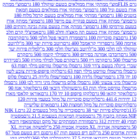
וצ'י ממתקי אורז ממולאים בטעם שוקולד 180 גרם
מוצ'י ממתק
180 גרם
מוצ'י ממתקי אורז ממולאים בטעם חמאת
מוצ'י ממתקי אורז ממולאים בטעם קרמל מלוח 180
תק אורז בטעם פנקייק עם מייפל 180 גרם
מוצ'י ממתק אורז
18 גרם
מוצ'י ממתק אורז בטעם עוגת גבינה ותותים 180
תק אורז בטעם תה מאצ'ה וחלב 180 גרם
אמיצ'לי קרם חלב
סוכריות 100 גרם
ממרח דובאי פטל חלבי 500 גרם
קרמבה
פרורי קראמבל 400 גרם
רוטב פירות יער 300 מ"ל
רוטב
 300 מ"ל
רוטב נוצ'יטלו חלבי 300 מ"ל
מלית פירות יער
דבן אמרנה בסירופ 300 גרם
מילוי קינמון 500 גרם
קרם
קרמו ריו 500 גרם
קרם פטל למילוי מקרון 500 ג'
סניידרס
טעם צ'דר 319 גרם
מלו מרשמלו טוויסט מילוי תפוח 63
לו טוויסט מילוי תפוז 63 גרם
לקקן פיןפופ-פירות צובע לשון
מרשמלו גלידה 100 גרם
מרשמלו גלידה 25 גרם
מלו פלוס
עוני 100 גרם
מלו פלוס מרשמלו מיני ורוד לבן 100 גרם
מלו
 מילוי תות 63 גרם
שוקולד דובאי 60 גרם
לואקר אגוז 90
ו 90 גרם
לקקן פיןפופ 10 יח' 170 גרם
אוראו קלאסי מארז
לוקיטוס סוכריות על מקל בטעמי פירות 120
סוכריות על מקל חמוצות 120 גרם
מארס שלישייה
פירות יער 38 גרם
סוכריה על מקל בטעמים 22 גרם
NIK L
מסטיק חמישיות בטעמים 21.5 גרם
מסטיק
מזוודת הממתקים של מקס וטסה
מאפין דובאי
יה XL מסטיק אבטיח 250 מ"ל
משקה אנרגיה XL
2 מ"ל
גם דיפ בטעם תות 67 גרם
גם דיפ בטעם פטל 67
ס ריינבואו פירות 37.5 גרם
טובלרון חלב 360ג'
לקריץ ונקו