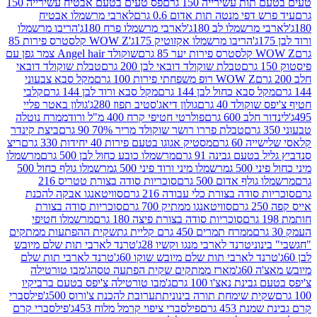
ת עשירייה 150 גרם
פס טעים בטעם אבטיח עשירייה 150
דפי מנטה תות אדום 0.6 גרם
לארבי מרשמלו אבטיח
מרשמלו לב 180ג'
לארבי מרשמלו פרח 180ג'
הריבו מרשמלו
הריבו מרשמלו אקזוטיק 175ג'
WOW Z קלסטרס פירות 85
 85 גרם
שוקולד Angel hair צמר גפן עם
טבלת שוקולד דובאי לבן 200 גרם
טבלת שוקולד דובאי
WOW Z רופ משפחתי פירות 100 גרם
מקל סבא צבעוני
 סבא כחול לבן 144 גרם
מקל סבא ורוד לבן 144 גרם
קלבי
ולד 40 גרם
גולון דיאג'סטיב תפוז 280ג'
גולון באטר פליי
ב 600 גרם
פולרטי חטיפי קרח 400 מ"ל ורוד
ממרח נוטלה
טבלת פררו רושר שוקולד מריר 70% 90 גרם
ביצת קינדר
60 גרם
מסטיק אגוגו בטעם פירות 40 יחידות 330 גרם
ריצ
טעם גבינה 91 גרם
מרשמלו כובע כחול לבן 500 גרם
מרשמלו
50 ג
מרשמלו מיני ורוד פיני 500 ג
מרשמלו גולף כחול 500
לף אדום 500 גרם
סוכריות סודה בצורת טטריס 216
סודה בצורת כלי עבודה 216 גרם
סוויטאנגו אבקה להכנת
סוויטאנגו ממתיק 700 גרם
סוכריות סודה בצורת
סוכריות סודה בצורת פיצה 180 גרם
מרשמלו חטיפי
ממרח תמרים 450 גרם קליית גת
שקית ההפתעות ממתקים
וני
טרנד לארבי מנגו וקשיו 28ג'
טרנד לארבי תות שלם מיובש
ד לארבי תות שלם מיובש שוקו 60ג'
טרנד לארבי תות שלם
6ג'
מארז ממתקים שקית הפתעה טסה
ג'מבו טורטילה
נת נאצ'ו 100 גרם
ג'מבו טורטילה צ'יפס בטעם ברביקיו
ית שימחת תורה בינונית
תערובת להכנת צ'ורוס 500ג'
פילסברי
 453 גרם
פילסברי ציפוי קרמל מלוח 453ג'
פילסברי קרם