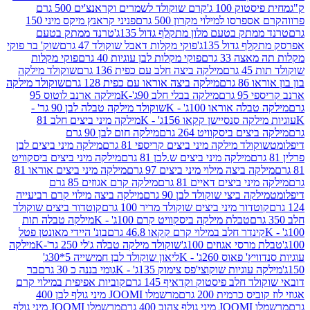
ק 100 ג'
קרם שוקולד לשמרים וקראנצ'ים 500 גרם
רסו למילוי מקרון 500 גרם
פניני קראנץ מיקס מיני 150
תק בטעם מלון מתקלף גדול 135ג'
טרנד ממתק בטעם
גדול 135ג'
פוקי מקלות דאבל שוקולד 47 גרם
שוק' בר פוקי
 33 גרם
פוקי מקלות לבן עוגיות 40 גרם
פוקי מקלות
רם
מילקה ביצה חלב עם כפית 136 גרם
שוקולד מילקה
 גרם
מילקה ביצה אוראו עם כפית 128 גרם
שוקולד מילקה
גרם
מילקה בבלי חלב 90ג'-K
מילקה ארנב לוטוס 95
ה אוראו 100ג' - K
שוקולד מילקה טבלה לבן 90 גר' -
ה סנסיישן קקאו 156ג' - K
מילקה מיני ביצים חלב 81
ים ביסקוויט 264 גרם
מילקה חום לבן 90 גרם
ולד מילקה מיני ביצים קריספי 81 גרם
מילקה מיני ביצים לבן
מילקה מיני ביצים ש.לבן 81 גרם
מילקה מיני ביצים ביסקוויט
 ביצה מילוי מיני ביצים 97 גרם
מילקה מיני ביצים אוראו 81
י ביצים דאיים 81 גרם
מילקה קרם אגוזים 85 גרם
קה ביצי שוקולד לבן 90 גרם
מילקה ביצה מילוי קרם רביעייה
דור מיני ביצים שוקולד מריר 100 גרם
קוטדור ביצים שוקולד
טבלת מילקה ביסקוויט קרם 100ג' - K
מילקה טבלה תות
נדר חלב במילוי קרם קקאו 46.8 גרם
בונ' היידי מאונטן פטל
סי אגוזים 100ג'
שוקולד מילקה טבלה ג'לי 250 גר'-K
מילקה
פאוס 260ג' - K
ליאון שוקולד לבן חמישייה 5*30ג'
וגיות שוקוצי'פס צימוק 135ג' - K
גומי בננה כ 30 גרם
בר
 חלב פיסטוק וקדאיף 145 גרם
קוביות אפיפית במילוי קרם
 כרמית 200 גרם
מרשמלו JOOMI מיני גולף לבן 400
400 גרם
מרשמלו JOOMI מיני גולף