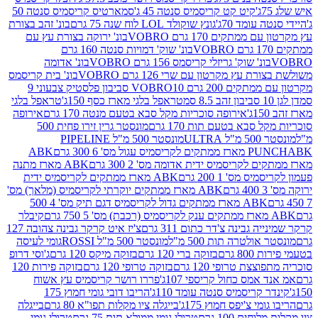
קיט קט קריסמיס סנטה 45 ג'
סמארטיס קריסמיס סנטה 50
עומד 70ג'
גונץ שוקולד LOL לוח שנה 75 גרם
בונ' זהב בצורת
תקים 170 גרם VOBRO
בונ' ירוקה בצורת עץ עם
בונ' שוק' דמויות סנטה 160 גרם
נ' שוק' גריזלי קריסמס 156 גרם VOBRO
בונ' אדומה
עץ מקרטון עם שרי 126 גרם VOBRO
בונ' בית קריסמס
 200 גרם VOBRO
10 סביבון פלסטיק צבעוני 9
טראפל בלגי מארז כסף 150ג'
טראפל בלגי
אירופה סוכריות מקל סבא בטעם מנטה 170 גרם
אירופה
סבא בטעם תות 170 גרם
מונסטר גרין זירו פחית 500
ULT
מונסטר 500 מ"ל PIPELINE
ABK
PU
לקריסמיס ידית אדומה מס' 2 300 גרם
ABK מארז מתנה
מס' 1 200 גרם
ABK מארז ממתקים לקריסמיס ידית
ABK מארז ממתקים יוקרתי לקריסמיס (מלאך) מס'
ABK מארז ממתקים גדול לקריסמיס דגם תיק מס' 4 500
קיבלר
גבינה צ'דר כתום 311 גרם
צ'יז איט קרקר גבינה צהובה 127
ולטרה תות 500 מ"ל
מונסטר 500 מ"ל ROSSI
גומי לעיסה
 גרם
בזוקה ברי 120 גרם
בזוקה מיקס 120 גרם
ג'וסי דרופ
ת טרופי 120 גרם
בזוקה טרופי 120 גרם
בזוקה פירות 120
מס כחול קריספי 107ג'
פררו רושר קריסמיס עץ אשוח
קריסמיס סנטה עומד 110ג'
הריבו דובי גומי חמוץ 175
י צ'יפס חמוץ 175ג'
בייגלה ציו מקלות תפו"א 80 גרם
בייגלה
ים 100 גרם
טרולי גומי ממולא תות 75 גרם
טרולי גומי