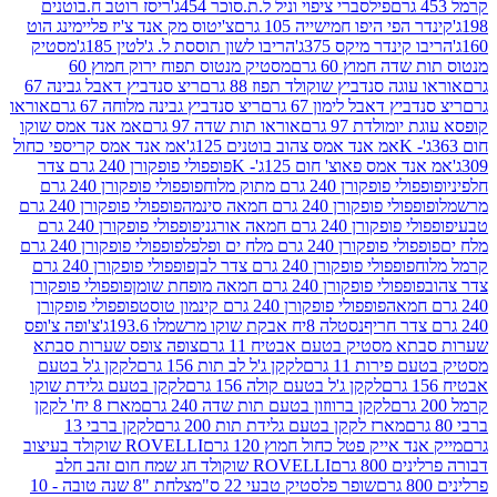
פילסברי ציפוי וניל ל.ת.סוכר 454ג'
ריסז רוטב ח.בוטנים
פי היפו חמישייה 105 גרם
צ'יטוס מק אנד צ'יז פליימינג הוט
ינדר מיקס 375ג'
הריבו לשון תוססת ל. ג'לטין 185ג'
מסטיק
ה חמוץ 60 גרם
מסטיק מנטוס תפוח ירוק חמוץ 60
גה סנדביץ שוקולד תפוז 88 גרם
ריצ סנדביץ דאבל גבינה 67
ץ דאבל לימון 67 גרם
ריצ סנדביץ גבינה מלוחה 67 גרם
אוראו
מולדת 97 גרם
אוראו תות שדה 97 גרם
אמ אנד אמס שוקו
אמ אנד אמס צהוב בוטנים 125ג'
אמ אנד אמס קריספי כחול
אמס פאוצ' חום 125ג'- K
פופפולי פופקורן 240 גרם צדר
פופקורן 240 גרם מתוק מלוח
פופפולי פופקורן 240 גרם
י פופקורן 240 גרם חמאה סינמה
פופפולי פופקורן 240 גרם
רן 240 גרם חמאה אורגני
פופפולי פופקורן 240 גרם
פופקורן 240 גרם מלח ים ופלפל
פופפולי פופקורן 240 גרם
פופפולי פופקורן 240 גרם צדר לבן
פופפולי פופקורן 240 גרם
פולי פופקורן 240 גרם חמאה מופחת שומן
פופפולי פופקורן
פופפולי פופקורן 240 גרם קינמון טוסט
פופפולי פופקורן
נסטלה 8יח אבקת שוקו מרשמלו 193.6ג'
צ'ופה צ'ופס
 מסטיק בטעם אבטיח 11 גרם
צופה צופס שערות סבתא
ירות 11 גרם
לקקן ג'ל לב תות 156 גרם
לקקן ג'ל בטעם
לקקן ג'ל בטעם קולה 156 גרם
לקקן בטעם גלידת שוקו
לקקן ברווזון בטעם תות שדה 240 גרם
מארז 8 יח' לקקן
מארז לקקן בטעם גלידת תות 200 גרם
לקקן ברבי 13
 אייק פטל כחול חמוץ 120 גרם
ROVELLI שוקולד בעיצוב
80 גרם
ROVELLI שוקולד חג שמח חום זהב חלב
שופר פלסטיק טבעי 22 ס"מ
צלחת "8 שנה טובה - 10