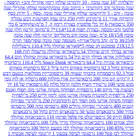
מרכז שולחן רימון אקרילי זהב+ הדפסה -
ר זהב דקורטיבי + כיתוב שנה טובה
קישוטי שולחן אקרילי שנה
יח'
קישוטי שולחן אקרילי שנה טובה -כסף - 5 יח'
דג כסף
 ס"מ
דבש לחיץ 250 גרם עמק חפר
עוגת דבש עוגל'ה
טיק בצורת רימון ק. 7 ס"מ-שקוף
חב' 6 כלי
 -בצורת תפוח 12.8*13.8*7 ס"מ
קופ' קרטון חלון שנה
קפ' קרטון חלון שנה טובה
אגרת+ מעטפה שנה טובה שופר/ספר תורה
מגנט חג שמח 5*9
אוראו שוקולד גליל 110.4 גרם
גלילות
קרם שוקולד 54 גרם
אוראו שוקולה מרשמלו תות 168
ראו במילוי קרם וניל 54 גרם
אוראו עוגיות שוקולד חום 64.4
ת וניל 64.4 גרם
אוראו Space Dunk גליל 110.4 גרם
חטיף
גרם
חטיף טאקיס דרגון צ'ילי 92.3 גרם
חטיף טאקיס
ממתק בקבוקי שעווה 39 גרם
סוכריות ממולאות בטעם דבש
יני 200 גרם
איטריות אורז מקלות 600 גרם
לוק או לוק גומי
טודיי חטיף חלבון קרמל מלוח 65 גרם
מארז של 10 יח'
ס 140 גרם
פחית תפוחחה משקה אורגני מוגז תפוח ואננס
ת לימוננדה משקה אורגני מוגז- לימון וליים 250 מ"ל
פחית
אורגני מוגז תפוזי דם ודומדמניות 250 מ"ל
גרגרי טפיוקה
גרגרי טפיוקה גדולים 400 גרם
מיסו כהה 500 גרם
מיסו
נאצ'וס טבעי 50 גרם
נאצ'וס תירס כחול 50 גרם
נאצ'וס
פרינגלס סין פלפל ופרמזן 110 גרם
ביאנקה שוקולד
ם
ביאנקה שוקולד מריר 72% 100 גרם
ביאנקה שוקולד
ביאנקה שוקולד לבן בטעם קרמל 100 גרם
ביאנקה
100 גרם
גומי לעיסה צבעוני 1 ק"ג
גומי לעיסה אבטיח 1