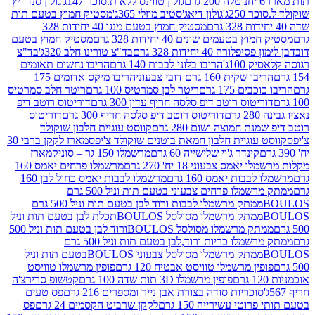
נוטלה 200 גרם
גולון טווינס ללא ת.סוכר 147ג'
גולון סנדוויץ'
250ג'
גולון דיאג'סטיב מוזלי 365ג'
מסטיק חמוץ בטעם תות
מסטיק חמוץ בטעם מנגו 40 יחידות 328
 בטעמים שונים 40 יחידות 328 גרם
מסטיק חמוץ בטעם
רה 40 יחידות 328 גרם
בד"צ טורינו חלב 320ג'
בד"צ
100ג'
הריבו בלוני לבבות 140 גרם
הריבו נחשים תאומים
שקית 160 גרם דובי צבעוני
הריבו מיקס אדומים 175
ים 175 גרם
ריטר לבן סמרטיס 100 גרם
ריטר חלב סמרטיס
יטוס רוטב דיפ סלסה חריף עדין 300 גרם
דוריטוס רוטב דיפ
ם
דוריטוס רוטב דיפ סלסה חריף 300 גרם
דוריטוס
ת חמוצה ושום 280 גרם
קווסט עוגיית חלבון שוקולד
 עוגיית חלבון חמאת בוטנים שוקולד צ'יפס
מארז לקקן ברבי 30
קינדר ג'וי שלישייה 60 גרם
מרשמלו 150 גר – סוניק
מארז
מס צבעוני 18 יח' 270 גרם
מרשמלו פרחים יאמס 160
בבות יאמס 160 גרם
מרשמלו לבבות יאמס כחול לבן 160
ממתק מרשמלו פרחים צבעוני בטעם תות וניל 500 גרם
ממתק מרשמלו לבבות ורוד לבן בטעם תות וניל 500 גרם
ממתק מרשמלו מסולסל BOULOSתכלת לבן בטעם תות וניל
ממתק מרשמלו מסולסל BOULOSורוד לבן בטעם תות וניל 500
ממתק מרשמלו כריות ורוד,לבן בטעם תות וניל 500 גרם
ממתק מרשמלו מסולסל צבעוני BOULOSבטעם תות וניל
ין מרשמלו טוויסט אבטיח 120 גרם
פופין מרשמלו טוויסט
פופין מרשמלו 3D תות שדה 100 גרם
קטשופ סרירצ'ה
סוכריות סודה בצורת אבן נייר ומספרים 216 גרם
פס טעים
טי עשירייה 150 גרם
לקקן שרביט הקסמים 24 גרם
פס