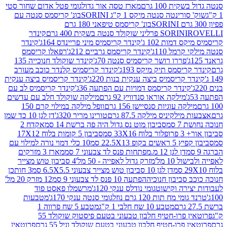
ת 100 גרם
מארז טסה אור גדול
גומי פטל אדום שחור סטי
רינטה סנטה מיקס 1 ק"ג SORINI
בונ' קריסמס סנטה עם
בונ' קריסמס טיפאני 180 גרם
גרם
SORINI
קינדר
דמות 102 ג'
קינדר קריסמיס מיני פריינדס 164ג'
קינדר
מל 110ג'
קינדר קריסמס גרביים 212ג'
רפאלו קריסמס
פררו רושר קריסמיס סנטה 70ג'
קינדר שוקולד חנוכייה 135
יסמס תיק מיקס 193ג'
קינדר קריסמיס קלנדר כוכב מעורב
 קריסמיס ביצה ענקית בנות 220ג'
קינדר קריסמיס ביצה ענקית
ינדר קריסמס דמויות עם הפתעה 36ג'
קינדר קריסמיס לב עם
מילקה אוראו סנדוויץ 92 גרם
מילקה שוקולד חלב עם עדשים
קה עוגיות סנסיישן 156 גרם
וופל מילקה במילוי קרם 150
לקיניס מילקה 87.5 גרם
טורינו מריר 320ג'
דן לגן 10 כד שמן
 סמ
סביבון מוט נס גדול היה פה ברשת 14 סמ
אקדח 2
33 סמ
סביבון 5 קומות בלוח 17X12
ופ 22.5X13 סמ
10 כלי דמוי נורה למילוי עם
דן לגן 12 מ.מפתחות פנס לד צבעוני 7 סמ
מארז 3 מזרקים
10 מל'
מזרק גדול לאפייה - 50 מל'
4 סביבון טוש מצייר
דן לגן 10 סביבון טוש מצייר צבעוני 6.5X5.5 סמ
3 חותכן
סביבון חנוכיה
הפתעה 10 פנס לד צבעוני 9 סמ
12 מזרק 20 מל'
ירה וקישוט
גומי נודלס ענקי 120ג'
מרשמלו פאסט פוד
 מח תות 120 גרם נוזל
גומי סנטה ענקי 170ג'
מטבעות
מטבע 10 שח חלבי 1 ק"ג
מטבע 5 שח פרווה 1
פרוטאין פרו-חטיף חלבון טבעוני בטעם פיסטוק שוקולד 55
פרו-חטיף חלבון טבעוני בטעם שוקולד וניל 55 גרם
פרוטאין