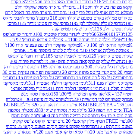
 216 גרם
ד"ר גרארד מאסטר פיס וופל ממולא בקרם
שוקולד חלב 114 גרם
ד"ר גרארד סימול שוקולד חלב
וזי לוז וופל פריך 100 גרם
ד"ר גרארד פתי-בר דאבל קרם
לא בקרם בטעם שוקולד חלב 216 גרם
בונ' מרסי לאבלי מיקס
בליז שוקולד לבן 185ג'
מרסי שקית פטיט מריר 125ג'
מרסי
ב 125ג'
מרסי שקית פטיט קפה
505399010
לינדט לינדור טבלה פיסטוק 100ג'
קינדר שוקוצ'יפס
ילקה תות יוגורט 100ג' - K
מילקה אוראו סנדוויץ' 92 ג' -
בן 100 ג' - K
מילקה שוקולד חלב עם פצפוצי אורז 100ג'
ה אוראו 100ג' K
מילקה לוטוס ביסקוף 90ג' - K
מרסי
אנץ' 125ג'
מרסי לאבליז קרמי 185ג'
פררו דופלו צ'וקנאט
 שלוקים להקפאה בצורת נחש 280 מ"ל
פרוטיז פירות 300
י בשקית 300 גרם
פרינגלס אורגינל 165 גרם
קנדי בייטס ירוק
קנדי בייטס מתוק אדום 20 גרם
ביצת הפתעה ענקית בנים 36
ל מקל בטעמים 15 גרם
סוכריה על מקל בטעמים 15 גרם
גומי
 מנגו 311ג'
גומי מקסיקני דולצ'ה אבטיח 311ג'
גומי מקסיקני
ג'
גומי מקסיקני דולצ'ה תות 311ג'
חטיף מילקה אוראו
ליאון שוקו חמישייה 5*30ג' 150ג'
מארז טסה מגש
יקס לבן חמישייה 230ג'
מלטיזרס שקית פינוק 68ג'- K
טובלרון
BUBBLE TEA אייס תה תות אפרסק 320 מ"ל
BUBBLE
אבקת נסקוויק שוקו 280ג'
נסטלה נסקפה
פסטה ברילה חלבון פנה 400ג'
צ'ופה צופס חמוץ
דפדפי קוקוס צ'יפס קוקוס
2 גרם
דפדפי קוקוס צ'יפס קוקוס בטעם קקאו 25 גרם
ווי
 מנגו 20ג'
ווי סמארט קראנצי אננס 20ג'
ווי סמארט קראנצי