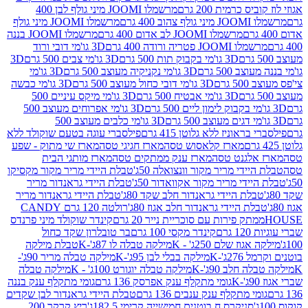
 כרמית 200 גרם
מרשמלו JOOMI מיני גולף לבן 400
400 גרם
מרשמלו JOOMI מיני גולף
מרשמלו JOOMI לב אדום 400 גרם
מרשמלו JOOMI בננה
JOOM פטריה ורודה 400 גרם
3D גו'מי דובי ורוד
3D גו'מי בקבוק תות 500 גרם
3D גו'מי צבים 500 גרם
3D
 500 גרם
3D גו'מי נקניקיה מעוצב 500 גרם
3D גו'מי
גרם
3D גו'מי דובי כחול מעוצב 500 גרם
3D גו'מי כבשה
3D גו'מי אבטיח 500 גרם
3D גו'מי מיקס עיניים 500
3D גו'מי אפרוחים מעוצב 500
3D גו'מי כלבים מעוצב 500
ראוניז ללא גלוטן 415 גרם
פילסברי עוגה בטעם שוקולד ללא
מארז קלאסוש טסה
מארז חגיגי טסה
מארז שי מתוק - שפע
אלגנט טסה
מארז ענק ממתקים טסה
מארז מותגי הבית
ידי מריר מקור וונצואלה 50ג'
טבלת היידי מריר מקור מקסיקו
ידי מריר מקור אקוואדור 50ג'
טבלת היידי גראנדור מריר
לת היידי גראנדור חלב שקד 80ג'
טבלת היידי גראנדור מריר
ת היידי גראנדור חלב אגוז 80ג'
רולטה 120 גרם CANDY
תק פירות עם סוכריית נייר 20 גרם
קינדר שוקולד מיני פרנדס
רם
קינדר מקסי 100 גרם
בר טובלרון שקד כחול
וז שלם 250ג' - K
מילקה טבלה לו 87ג'-K
טבלת מילקה
2ג'-K
מילקה בבלי לבן 95ג'-K
מילקה טבלה מריר 90ג'-
חלב 90ג'-K
מילקה טבלה יוגורט 100ג' - K
מילקה טבלה
גומי מתקלף ענק אפרסק 136 גרם
גומי מתקלף ענק בננה
י מתקלף ענק ענבים 136 גרם
טבלת היידי גראנדור לבן שקדים
סניקרס ח.בוטנים חמישייה קרימי 182.5ג'
ריץ קרקר 200