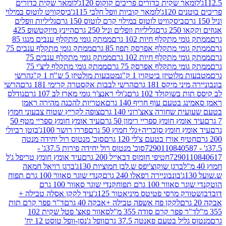
ר שקית כדורים פריכים קוקוס 120ג'
לומאר שקית כדורים
120ג'
לומאר קוביות וופל חלבי 115ג'
ביסקוויט לוטוס במילוי
ביסקוויט לוטוס במילוי קרם לוטוס 150 גרם
גליליות וופלים
 גרם
גליליות וופלים וניל 250 גרם
היינץ מיוקטשופ 425
י מתקלף חיות 102 גרם
ממתק גומי מתקלף ענבים מנגו 85
י מתקלף אפרסק תפוז 85 גרם
ממתק גומי מתקלף ענבים 75
י מתקלף חיות 102 גרם
ממתק גומי מתקלף ענבים 75
י מתקלף אפרסק 75 גרם
ממתק גומי מתקלף ליצ'י 75
לוטיזן ביטקוין 1 ק"ג
מטבעות מולטיזן 5 ש"ח 1 ק"ג
הרשי
 מיקס 181 גרם
הרשי לבבות אקסטרה קרימי 181 גרם
הרשי
שוקולד 102 גרם
ג'ולי ראנצ'ר גומי מארז לב 107 גרם
נודלס
בטעם עוף חריף 140 גרם
אטריות להכנה מהירה ראמן
שחורה צאצ'רוני 140 גרם
צופה לקריץ שטוח צבעוני חמוץ
מץ חומץ ספריי רימון 50 גרם
עיד אומץ חומץ ספריי מטף 50
 חומץ סוכריה+גלי חמוץ 50 גרם
פררו רושר 100ג'
בוטן רביולי
ף אורז בטעם צ'לי 120 גרם
סוכ' מנטוס רול יחידה מנטה
סוכ' מנטוס רול יחידה פירות 37.5ג' -
72901
חטיפי חומוס דבאייל 200 גרם
עיד אומץ חומץ טריפל ג'ל
ברגן שוקוצ'יפס ש.לבן חמוציות 130ג'
ברגן רויאל חמאה
בונבוניירה רפאלו 240 גרם
קנדי שוגר סאוור 100 גרם תפוח
וור 100 גרם תפוח
קנדי שוגר סאוור 100 גרם
 מרסי פטיטס מיניאטור 125ג'
עיד לקקן אסלה טבילה +
לקקן פח אשפה טבילה +אבקה 40 גרם
ד"ר פפר קרם תות
 פפר קרם סודה 355 מ"ל
סאוור פאצ' פטל שקית 102
יל בטעם פאנטה 37.5 גרם
וופל ג'נסן-וופל טוסט 12 יח'