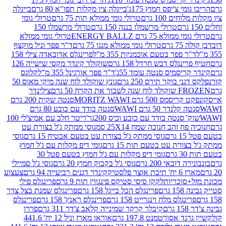
י צ'יפס חמוץ 175ג'
בייגלה ציו מקלות תפו"א 80 גרם
בייגלה
ים 100 גרם
טרולי גומי ממולא תות 75 גרם
טרולי גומי
טרולי מרשמלו בננה 150 גרם
טרולי מרשמלו 150
לא 75 גרם ENERGY BALLZ
טרולי גומי ממולא
גרם
טרולי גומי ממולא מנגו 75 גרם
ד"ר פפר וניל מוקצף
 פפר בטעם אוכמניות 355 מ"ל
פרינגלס אדובאדה צילי 158
נגלס דבש חרדל 158 גרם
שוקולד קינדר מקסי שישייה 126
ריסמיס סנטה עומד 55ג'
ד"ר פפר אורגינל 355 מ"ל
קלוגס
 בוקר תירס 250 גרם
גונץ שוקולד לוח שנה מיקי מאוס 50
 את הקרח 50 גרם
צילינדר
50 גרם MORITZ WAWI
סנטה שקית 200 גרם
לנדר 50 גרם WAWI
סנטה בודד עם כובע 80 גרם
 סנטה בודד עם כובע וכיס 200גר'
ריטר חלב עם אמיצ'לי 100
 זהב חנוכה שמח 25X14 סמ
גוסי ממתק ג'ל בצורת עט
ם
גוסי ממתק ג'ל בצורת עט בטעם אבטיח 15 גרם
גוסי
ורת עט בטעם תות 15 גרם
גומי דיפ מקלות עם ג'ל חמוץ
ם
גומי דיפ מקלות עם ג'ל חמוץ בטעם פטל 30
דובאי 200 גרם
גוסי ג'ל בקבוק חמוץ 20 גרם
גוסי ג'ל סמיילי
וצר פלסטיק
קינדר דגנים רביעייה 94 גרם
צעצוע
סוכריות
לקקן סיסי סטיקס פינגווין תות 9 גרם
פרינגלס פילי
רם
פרינגלס הכל בייגל 158 גרם
פרינגלס שמנת בצל צדר
נגלס מלח וינגרייט 158 גרם
פרינגלס ראנץ' 158 גרם
פרינגלס
קיבלר קרקר שמינייה קלאב צ'דר 311 גרם
פררו
אסורטמנט 197.8 גרם
אוראו מארז וניל 12 יח' 441.6