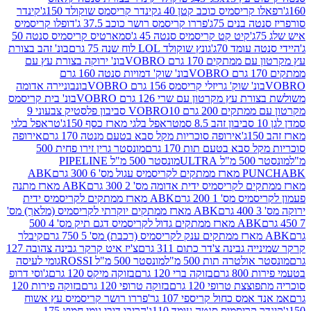
קריסמיס כוכב קטן 40 ג
קינדר קריסמס שוקולד 150ג'
קינדר
בנים 75ג'
פררו קריסמס רושר כוכב 37.5 ג'
דופלו קריסמיס
קיט קט קריסמיס סנטה 45 ג'
סמארטיס קריסמיס סנטה 50
עומד 70ג'
גונץ שוקולד LOL לוח שנה 75 גרם
בונ' זהב בצורת
תקים 170 גרם VOBRO
בונ' ירוקה בצורת עץ עם
בונ' שוק' דמויות סנטה 160 גרם
נ' שוק' גריזלי קריסמס 156 גרם VOBRO
בונבוניירה אדומה
עץ מקרטון עם שרי 126 גרם VOBRO
בונ' בית קריסמס
 200 גרם VOBRO
10 סביבון פלסטיק צבעוני 9
טראפל בלגי מארז כסף 150ג'
טראפל בלגי
אירופה סוכריות מקל סבא בטעם מנטה 170 גרם
אירופה
סבא בטעם תות 170 גרם
מונסטר גרין זירו פחית 500
ULT
מונסטר 500 מ"ל PIPELINE
ABK
PU
לקריסמיס ידית אדומה מס' 2 300 גרם
ABK מארז מתנה
מס' 1 200 גרם
ABK מארז ממתקים לקריסמיס ידית
ABK מארז ממתקים יוקרתי לקריסמיס (מלאך) מס'
ABK מארז ממתקים גדול לקריסמיס דגם תיק מס' 4 500
קיבלר
גבינה צ'דר כתום 311 גרם
צ'יז איט קרקר גבינה צהובה 127
ולטרה תות 500 מ"ל
מונסטר 500 מ"ל ROSSI
גומי לעיסה
 גרם
בזוקה ברי 120 גרם
בזוקה מיקס 120 גרם
ג'וסי דרופ
ת טרופי 120 גרם
בזוקה טרופי 120 גרם
בזוקה פירות 120
מס כחול קריספי 107 גר'
פררו רושר קריסמיס עץ אשוח
קריסמיס סנטה עומד 110ג'
הריבו דובי גומי חמוץ 175