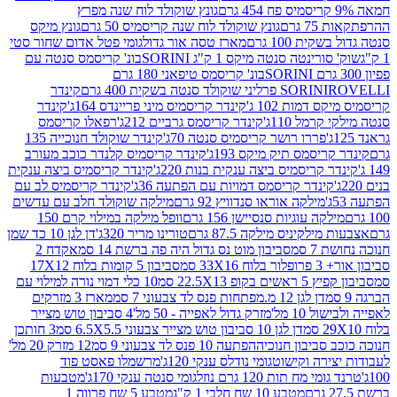
גונץ שוקולד לוח שנה מפרץ
גרם
גונץ שוקולד לוח שנה קריסמיס 50 גרם
גונץ מיקס
ת 100 גרם
מארז טסה אור גדול
גומי פטל אדום שחור סטי
רינטה סנטה מיקס 1 ק"ג SORINI
בונ' קריסמס סנטה עם
בונ' קריסמס טיפאני 180 גרם
גרם
SORINI
קינדר
דמות 102 ג'
קינדר קריסמיס מיני פריינדס 164ג'
קינדר
מל 110ג'
קינדר קריסמס גרביים 212ג'
רפאלו קריסמס
פררו רושר קריסמיס סנטה 70ג'
קינדר שוקולד חנוכייה 135
יסמס תיק מיקס 193ג'
קינדר קריסמיס קלנדר כוכב מעורב
 קריסמיס ביצה ענקית בנות 220ג'
קינדר קריסמיס ביצה ענקית
ינדר קריסמס דמויות עם הפתעה 36ג'
קינדר קריסמיס לב עם
מילקה אוראו סנדוויץ 92 גרם
מילקה שוקולד חלב עם עדשים
קה עוגיות סנסיישן 156 גרם
וופל מילקה במילוי קרם 150
לקיניס מילקה 87.5 גרם
טורינו מריר 320ג'
דן לגן 10 כד שמן
 סמ
סביבון מוט נס גדול היה פה ברשת 14 סמ
אקדח 2
33 סמ
סביבון 5 קומות בלוח 17X12
ופ 22.5X13 סמ
10 כלי דמוי נורה למילוי עם
דן לגן 12 מ.מפתחות פנס לד צבעוני 7 סמ
מארז 3 מזרקים
10 מל'
מזרק גדול לאפייה - 50 מל'
4 סביבון טוש מצייר
דן לגן 10 סביבון טוש מצייר צבעוני 6.5X5.5 סמ
3 חותכן
סביבון חנוכיה
הפתעה 10 פנס לד צבעוני 9 סמ
12 מזרק 20 מל'
ירה וקישוט
גומי נודלס ענקי 120ג'
מרשמלו פאסט פוד
 מח תות 120 גרם נוזל
גומי סנטה ענקי 170ג'
מטבעות
מטבע 10 שח חלבי 1 ק"ג
מטבע 5 שח פרווה 1