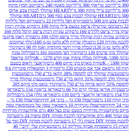
ב טריאקי 300 מ"ל
רוטב סאטה 240 גרם
רוטב חמוץ מתוק
ב צ'ילי מתוק 300 מ"ל
HEART שוקולד לבבות צבע אדום
ולד לבבות צבע כסף 500 גרם
HEART שוקולד
50 גרם
סניקרס וופל גליליות 22 גרם
טוויקס וופל גליליות
ו טורטילה צ'יפס בטעם צ'ילי מתוק 100 גרם
קינג עוגיות רכות
ס ללת''ס 160 גרם
קינג עוגיות רכות צ'יפס קרמל מלוח 160
יות רכות שוקולד מריר צ'יפס חלבון 160 גרם
מרק ראמן פיקנטי
 גרם
גולון שרקיז ללא גלוטן טו-גו 160ג'
גולון שוקובום
 120ג'
טבלת פררו רושר מקדמיה ואגוז לוז 90 גרם
קינדר
נדס 120 גרם
קינדר הפי מומנטס 161 גרם
מילקה עוגת
מילקה טבלה צימוק אגוז חדש 270ג' - K
מילקה טראפל
שקית מארס מיני מיקס 400 גרם
קראנצ'י רואופ בטעם
אם אנד אם בוטנים 220 גר'
מנורת 3 המשאלות סוכריות 9.6
לד לבן להמסה 28% קקאו בד"צ 750 גרם
מטבעות
 קקאו בד"צ 750 גרם
מטבעות שוקולד מריר
קינדר בואנו מיני מיקס 205
ראו במילוי קרם וניל 66 גרם
אוראו בראוניז 154 גרם
אוראו
אוראו קראנצ'י בייטס 110 גרם
אוראו גולדן 154 גרם
מילקה
מרשמלו 150 גר – ברבי 24 יחידות
מרשמלו 150 גר –
מרשמלו נקניקייה 10 גרם
מארז טסה של בוננזה
מארז טסה
עוגיות מזרחיות בטעם שום בצל 400 גרם אחוה
עוגיות מזרחיות
ערכה להכנת ממתק DIY טיפות 24 גרם
ערכה
 17 גרם
ערכה להכנת ממתק DIY גומי על
ממתק אבקה מדליקה 12 גרם
הנשיקות שלי "דובי" 40