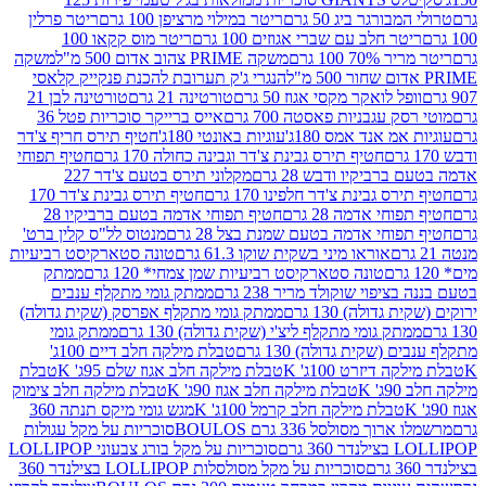
ורגר ביג 50 גרם
ריטר במילוי מרציפן 100 גרם
ריטר פרלין
ר חלב עם שברי אגוזים 100 גרם
ריטר מוס קקאו 100
 100 גרם
משקה PRIME צהוב אדום 500 מ"ל
משקה
הנגרי ג'ק תערובת להכנת פנקייק קלאסי
ל לואקר מקסי אגוז 50 גרם
טורטינה 21 גרם
טורטינה לבן 21
 עגבניות פאסטה 700 גרם
אייס ברייקר סוכריות פטל 36
מ אנד אמס 180ג'
עוגיות באונטי 180ג'
חטיף תירס חריף צ'דר
חטיף תירס גבינת צ'דר וגבינה כחולה 170 גרם
חטיף תפוחי
ביקיו ודבש 28 גרם
מקלוני תירס בטעם צ'דר 227
 גבינת צ'דר חלפינו 170 גרם
חטיף תירס גבינת צ'דר 170
חי אדמה 28 גרם
חטיף תפוחי אדמה בטעם ברביקיו 28
וחי אדמה בטעם שמנת בצל 28 גרם
מנטוס לל"ס קלין ברט'
אוראו מיני בשקית שוקו 61.3 גרם
טונה סטארקיסט רביעיות
טונה סטארקיסט רביעיות שמן צמחי* 120 גרם
ממתק
יפוי שוקולד מריר 238 גרם
ממתק גומי מתקלף ענבים
דולה) 130 גרם
ממתק גומי מתקלף אפרסק (שקית גדולה)
ק גומי מתקלף ליצ'י (שקית גדולה) 130 גרם
ממתק גומי
(שקית גדולה) 130 גרם
טבלת מילקה חלב דיים 100ג'
דיזרט 100ג' K
טבלת מילקה חלב אגוז שלם 95ג' K
טבלת
K
טבלת מילקה חלב אגוז 90ג' K
טבלת מילקה חלב צימוק
טבלת מילקה חלב קרמל 100ג' K
מגש גומי מיקס תנתה 360
 מסולסל 336 גרם BOULOS
סוכריות על מקל עגולות
 גרם
סוכריות על מקל בורג צבעוני LOLLIPOP
סוכריות על מקל מסולסלות LOLLIPOP בצילנדר 360