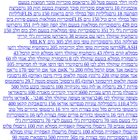
עם פטל 20 גרם
יאמס סוכריות סוכר חמוצות בטעם
יאמס סוכריות סוכר חמוצות בטעם תות 10 גרם
ביצת
גליליות וופל במילוי קרם בראוניז 150 גרם FLIS
גליליות
יל 150 גרם FLIS
סוכריות ממולאות בטעם פירות בים
סוכריות ממולאות בטעם חלב קפה קפה לייק 351 גרם
רושן
351 גרם
סוכריות טופי ממולאות בטעם חלב כוס חלב 150
ולד רושן עם בוטנים 38 גרם
רושן סוכריות ג'לי קרייזי
סוכריות טופי כוס חלב 305 גרם MILKY
ושו סוכריות טופי חלב קורובקה 205 גרם
חטיף שוקולד רושן
לה 43 גרם
חטיף שוקולד רושן ממולא קרם קרמל 43
ולא בטעם שוקולד לבן 8 גרם
מזרק שוקולד חלב אגוזי לוז 60
לד חלב לבן 60 גרם
קינדר הפי היפו אגוזי לוז חמישייה 105
ס קרמל מלוח 200 גר' K
אם אנד אם קריספי 170 גר'
אמ
2 גר'
גונץ סנטה קלאוס ביירן מינכן (אדום) 85 גרם
גונץ
ורטמונד (צהוב) 85 גרם
סוכ' מנטוס מנטה 29.7 גרם
מנטוס
לוק או לוק גומי נקניקייה 100 גרם
גומי כובע כחול 500
יה חדש עברית 600ג'
קינדר קינדריני מאגדת 100 גרם
אוראו
לבן 246ג'
אוראו מצופה שוקולד חלב 246ג' - K
אוראו גלידה
מילקה עוגיות סנסיישן אוראו 156 גרם
אבקת קקאו 400
רים מזל טוב בצורת דובי ורוד 16 גרם
טופי כדורים מזל טוב
ם
טופי כדורים פורים שמח בצורת ליצן 16 גרם
סוכריות
70 גרם
סוכריות ג'לי בטעם ליצ'י 70 גרם
סוכריות ג'לי
גרם
מלו מרשמלו קאפקייק ממולא תות 100 גרם
מלו פלוס
יק ממולא 100 גרם
מלו מרשמלו קאפקייק שוקו ממולא
יות גומי בצורת עין כ50 יחידות 500 גרם
מארז סנטה 90