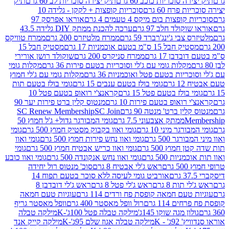
 סוכריות כוכב 60 גרם
תיק יצירה סוכריות לב 60 גרם
תיק
פרח 60 גרם
סוכריות קופצות + לקקן - גלידה 10
פצות בום מיקס 4 טעמים 4 גרם
אוראו אפרסק 97
ולד חלב 97 גרם
ערכה להכנת ממתק DIY גלידה 43.5
בי ג'ינג'רברד 59 גרם
ממרח מלטיזרס 200 גרם
ממרח טוויקס
בל 15 ס"מ בטעם אוכמניות 17 גרם
מסטיק חבל 15
בן 17 גרם
ממרח סניקרס 200 גרם
שוקולד רושן אורירי
מקלות גומי עם ג'לי וסוכריות בטעם פירות 36 גרם
מקלות גומי
ריות בטעם פטל ואוכמניות 36 גרם
מקלות גומי עם ג'לי חמוץ
רם
גומי בולז בטעם ענבים 15 גרם
גומי בולז בטעם תות
בולז בטעם פטל 15 גרם
קראנצ'י רואופ בטעם פטל 10
רואופ בטעם פירות 10 גרם
מנטוס קלין ברט פירות יער 90
ין ברט' מנטה 90 גרם
SC Join
SC Renew Membership
M
ממתק אצבעוני 7.5 גרם
גומי המבורגר גדול+ ג'ל חמוץ 50
גר מיני 10 גרם
גומי ואוו בקבוק מסטיק חמוץ 500 גרם
גומי
גר 500 גרם
גומי ואוו נחש פירות חמוץ 500 גרם
גומי ואוו
מוץ 500 גרם
גומי ואוו כריש אבטיח חמוץ 500 גרם
גומי
ות 500 גרם
גומי ואוו נחש אנקונדה 500 גרם
גומי ואוו כובע
רם
ראש ג'לי אבטיח 8 גרם
סוכ' מנטוס רול יחידה
אורביט גומי לעיסה ללא סוכר בטעם תפוח 14
תות 8 גרם
ראש ג'לי פטל 8 גרם
ראש ג'לי דובדבן 8
עם חמאה קופסת פח ורדים 114 גרם
עוגיות טעם חמאה
 114 גרם
רול וופל מאסטר 400 גרם
וופל מאסטר גריף
ון מגה שוקו 145ג'
מילקה טבלה פטל 100ג'-K
מילקה טבלה
ג' - K
מילקה טבלה אגוז שלם 95ג'-K
מילקה קייק אנד