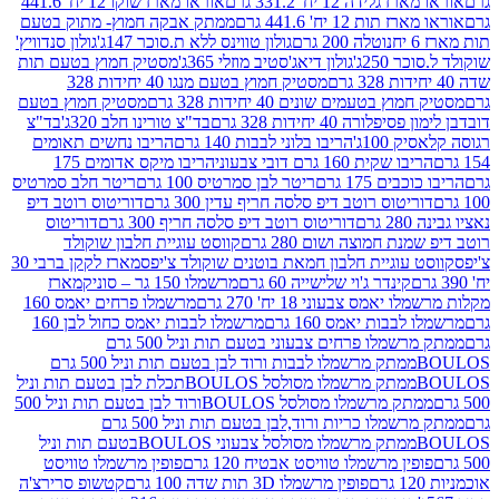
ידה 12 יח' 331.2 גרם
אוראו מארז שוקו 12 יח' 441.6
ת 12 יח' 441.6 גרם
ממתק אבקה חמוץ- מתוק בטעם
נוטלה 200 גרם
גולון טווינס ללא ת.סוכר 147ג'
גולון סנדוויץ'
250ג'
גולון דיאג'סטיב מוזלי 365ג'
מסטיק חמוץ בטעם תות
מסטיק חמוץ בטעם מנגו 40 יחידות 328
 בטעמים שונים 40 יחידות 328 גרם
מסטיק חמוץ בטעם
רה 40 יחידות 328 גרם
בד"צ טורינו חלב 320ג'
בד"צ
100ג'
הריבו בלוני לבבות 140 גרם
הריבו נחשים תאומים
שקית 160 גרם דובי צבעוני
הריבו מיקס אדומים 175
ים 175 גרם
ריטר לבן סמרטיס 100 גרם
ריטר חלב סמרטיס
יטוס רוטב דיפ סלסה חריף עדין 300 גרם
דוריטוס רוטב דיפ
ם
דוריטוס רוטב דיפ סלסה חריף 300 גרם
דוריטוס
ת חמוצה ושום 280 גרם
קווסט עוגיית חלבון שוקולד
 עוגיית חלבון חמאת בוטנים שוקולד צ'יפס
מארז לקקן ברבי 30
קינדר ג'וי שלישייה 60 גרם
מרשמלו 150 גר – סוניק
מארז
מס צבעוני 18 יח' 270 גרם
מרשמלו פרחים יאמס 160
בבות יאמס 160 גרם
מרשמלו לבבות יאמס כחול לבן 160
ממתק מרשמלו פרחים צבעוני בטעם תות וניל 500 גרם
ממתק מרשמלו לבבות ורוד לבן בטעם תות וניל 500 גרם
ממתק מרשמלו מסולסל BOULOSתכלת לבן בטעם תות וניל
ממתק מרשמלו מסולסל BOULOSורוד לבן בטעם תות וניל 500
ממתק מרשמלו כריות ורוד,לבן בטעם תות וניל 500 גרם
ממתק מרשמלו מסולסל צבעוני BOULOSבטעם תות וניל
ין מרשמלו טוויסט אבטיח 120 גרם
פופין מרשמלו טוויסט
פופין מרשמלו 3D תות שדה 100 גרם
קטשופ סרירצ'ה