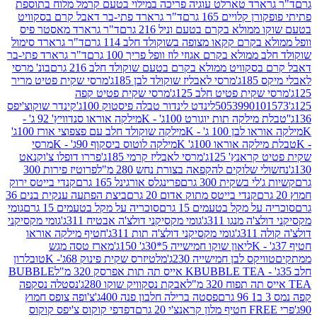
ארד טארלט עוגיה פריכה במילוי בטעם קרמל מלוח בתוספת
קלויים 165 גרם
ד"ר גרארד פתי-בר דאבל קרם בסקוויט
ולא בקרם בטעם וניל 216 גרם
ד"ר גרארד מאסטר פיס
בקרם קקאו מצופה בשוקולד חלב 114 גרם
ד"ר גרארד סימול
מולא בקרם אגוזי לוז וופל פריך 100 גרם
ד"ר גרארד פתי-בר
קוויט ממולא בקרם בטעם שוקולד חלב 216 גרם
בונ' מרסי
ג'
מרסי לאבליז שוקולד לבן 185ג'
מרסי שקית פטיט מריר
קית פטיט חלב 125ג'
מרסי שקית פטיט קפה
505399010
לינדט לינדור טבלה פיסטוק 100ג'
קינדר שוקוצ'יפס
ילקה תות יוגורט 100ג' - K
מילקה אוראו סנדוויץ' 92 ג' -
בן 100 ג' - K
מילקה שוקולד חלב עם פצפוצי אורז 100ג'
ה אוראו 100ג' K
מילקה לוטוס ביסקוף 90ג' - K
מרסי
אנץ' 125ג'
מרסי לאבליז קרמי 185ג'
פררו דופלו צ'וקנאט
 שלוקים להקפאה בצורת נחש 280 מ"ל
פרוטיז פירות 300
י בשקית 300 גרם
פרינגלס אורגינל 165 גרם
קנדי בייטס ירוק
קנדי בייטס מתוק אדום 20 גרם
ביצת הפתעה ענקית בנים 36
ל מקל בטעמים 15 גרם
סוכריה על מקל בטעמים 15 גרם
גומי
 מנגו 311ג'
גומי מקסיקני דולצ'ה אבטיח 311ג'
גומי מקסיקני
ג'
גומי מקסיקני דולצ'ה תות 311ג'
חטיף מילקה אוראו
ליאון שוקו חמישייה 5*30ג' 150ג'
מארז טסה מגש
יקס לבן חמישייה 230ג'
מלטיזרס שקית פינוק 68ג'- K
טובלרון
BUBBLE TEA אייס תה תות אפרסק 320 מ"ל
BUBBLE
אבקת נסקוויק שוקו 280ג'
נסטלה נסקפה
פסטה ברילה חלבון פנה 400ג'
צ'ופה צופס חמוץ
דפדפי קוקוס צ'יפס קוקוס