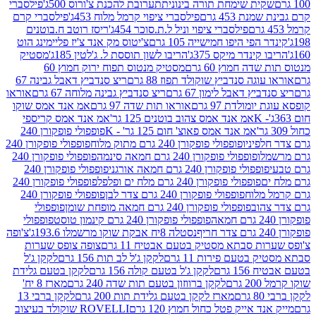
ית שימחת תורה בינונית
תערובת להכנת צ'ורוס 500ג'
פילסברי
 453 גרם
פילסברי ציפוי קרמל מלוח 453ג'
פילסברי קרם
פילסברי ציפוי וניל ל.ת.סוכר 454ג'
ריסז רוטב ח.בוטנים
פי היפו חמישייה 105 גרם
צ'יטוס מק אנד צ'יז פליימינג הוט
ינדר מיקס 375ג'
הריבו לשון תוססת ל. ג'לטין 185ג'
מסטיק
ה חמוץ 60 גרם
מסטיק מנטוס תפוח ירוק חמוץ 60
גה סנדביץ שוקולד תפוז 88 גרם
ריצ סנדביץ דאבל גבינה 67
ץ דאבל לימון 67 גרם
ריצ סנדביץ גבינה מלוחה 67 גרם
אוראו
מולדת 97 גרם
אוראו תות שדה 97 גרם
אמ אנד אמס שוקו
אמ אנד אמס צהוב בוטנים 125 גר'
אמ אנד אמס קריספי
אמ אנד אמס פאוצ' חום 125 גר' - K
פופפולי פופקורן 240
פיניו
פופפולי פופקורן 240 גרם מתוק מלוח
פופפולי פופקורן 240
ו
פופפולי פופקורן 240 גרם חמאה סינמה
פופפולי פופקורן 240
פולי פופקורן 240 גרם חמאה אורגני
פופפולי פופקורן 240
פופפולי פופקורן 240 גרם מלח ים ופלפל
פופפולי פופקורן 240
מלוח
פופפולי פופקורן 240 גרם צדר לבן
פופפולי פופקורן 240
וב
פופפולי פופקורן 240 גרם חמאה מופחת שומן
פופפולי
פופפולי פופקורן 240 גרם קינמון טוסט
פופפולי
נסטלה 8יח אבקת שוקו מרשמלו 193.6ג'
צ'ופה
 סבתא מסטיק בטעם אבטיח 11 גרם
צופה צופס שערות
בטעם פירות 11 גרם
לקקן ג'ל לב תות 156 גרם
לקקן ג'ל
 גרם
לקקן ג'ל בטעם קולה 156 גרם
לקקן בטעם גלידת
ם
לקקן ברווזון בטעם תות שדה 240 גרם
מארז 8 יח'
מארז לקקן בטעם גלידת תות 200 גרם
לקקן ברבי 13
 אייק פטל כחול חמוץ 120 גרם
ROVELLI שוקולד בעיצוב