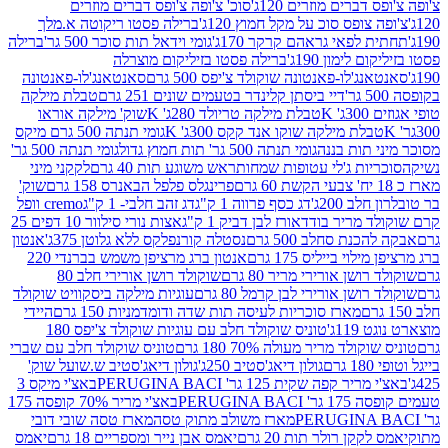
ברים מוזרים 120ג'
סוכ' צ'ופה צ'ופס דברים מוזרים
צופס סוכ על מקל חמוץ 120ג'
ברילה פסטו ריקוטה א.מלך
לפאי גראהם קרקר 170ג'
גומי וידאל תות סוכר 500 גר'
ברילה
לימון 190ג'
ברילה פסטו בזיליקום מוצרלה
ג'לו-פאנטונה שוקולד צ'יפס 500 גרם
סאנטאנג'לו-פאנטונה
דיי ביסתן קלינדר בטעמים שונים 251 גרם
טבלת מילקה
K
טבלת מילקה טריולד 280ג' K
שוק' מילקה אוראו
לת מילקה שוקו אנד קקס 300ג' K
גומי תנתה 500 גרם מיקס
 תות בננה
גומי תנתה 500 גר' תות חמוץ גדול
גומי תנתה 500 גר'
יות ג'לי עטופות שמחות
ראש משוגע תות 40 גרם
לקקני מיני
פרינגלס פלפל הבאנרס 158 גרם
שוק'
 200ג'
דג כסף פרווה 1 ק"ג
דג זהב חלבי- 1 ק"ג
cremo וופל
 מריר בודד
אורז לבן דביק 1 ק"ג
אצות נורי סילוור 10 דפים 25
נת סחלב 500 גרם
נסטלה קורנפלקס ללא גלוטן 375ג'
אנטון
וי בייליס 175 גרם
אנטון ברג מרציפן משמש בברנדי 220
שן אורירי מריר 80 גרם
שוקולד רושן אורירי חלב 80
ושן אורירי לבן קרמל 80 גרם
עוגיות מילקה ביסקוויט שוקולד
מארז סוכריות לעיסה תות שדה ודומדמניות 150 גרם
היידי
1ג'
טוניס שוקולד חלב עם עוגיות שוקולד צ'יפס 180
לד מריר מעולה 70% 180 גרם
טוניס שוקולד חלב עם שברי
גולון דיאג'סטיב 250ג'
גולון דיאג'סטיב ש.שועל שוק'
 קפה שקית 125 גר' PERUGINA BACI
באצ'י מיקס 3
PERUGINA 
באצ'י מריר 70% קופסה 175
מארז משולב מתוק טסה
מארז טסה שובי דובי
קן רולר תות 20 גרם
יאמס אבן נייר ומספריים 18 גרם
יאמס