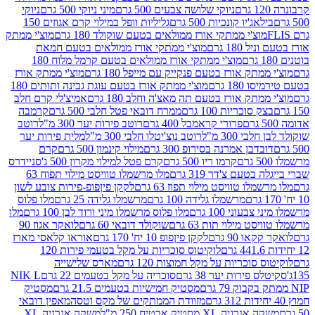
ניוקי שלושה צבעים 500 גרם
מיני ניוקי 500 גרם
ניוקי
ג'יו קונכיות 500 גרם
גליליות וופל במילוי קרם אגוזים 150
וצ'י ממתקי אורז ממולאים בטעם שוקולד 180 גרם
מוצ'י ממתק
180 גרם
מוצ'י ממתקי אורז ממולאים בטעם חמאת
מוצ'י ממתקי אורז ממולאים בטעם קרמל מלוח 180
תק אורז בטעם פנקייק עם מייפל 180 גרם
מוצ'י ממתק אורז
18 גרם
מוצ'י ממתק אורז בטעם עוגת גבינה ותותים 180
תק אורז בטעם תה מאצ'ה וחלב 180 גרם
אמיצ'לי קרם חלב
סוכריות 100 גרם
ממרח דובאי פטל חלבי 500 גרם
קרמבה
פרורי קראמבל 400 גרם
רוטב פירות יער 300 מ"ל
רוטב
 300 מ"ל
רוטב נוצ'יטלו חלבי 300 מ"ל
מלית פירות יער
דבן אמרנה בסירופ 300 גרם
מילוי קינמון 500 גרם
קרם
קרמו ריו 500 גרם
קרם פטל למילוי מקרון 500 ג'
סניידרס
טעם צ'דר 319 גרם
מלו מרשמלו טוויסט מילוי תפוח 63
לו טוויסט מילוי תפוז 63 גרם
לקקן פיןפופ-פירות צובע לשון
מרשמלו גלידה 100 גרם
מרשמלו גלידה 25 גרם
מלו פלוס
עוני 100 גרם
מלו פלוס מרשמלו מיני ורוד לבן 100 גרם
מלו
 מילוי תות 63 גרם
שוקולד דובאי 60 גרם
לואקר אגוז 90
ו 90 גרם
לקקן פיןפופ 10 יח' 170 גרם
אוראו קלאסי מארז
לוקיטוס סוכריות על מקל בטעמי פירות 120
סוכריות על מקל חמוצות 120 גרם
מארס שלישייה
פירות יער 38 גרם
סוכריה על מקל בטעמים 22 גרם
NIK L
מסטיק חמישיות בטעמים 21.5 גרם
מסטיק
מזוודת הממתקים של מקס וטסה
מאפין דובאי
יה XL מסטיק אבטיח 250 מ"ל
משקה אנרגיה XL