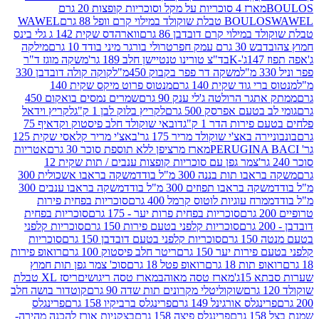
מארז 4 סוכריות על מקל וסוכריות קופצות 20 גרם
WAWEL
BOULO
במילוי קרם דובדבן 86 גרם
ווארהדס שקית 142 ג גלי בינס
בש 30 גרם עמק חפר
טרולי בורגר מיני בודד 10 גרם
מילקה
K
בד"צ טורינו טנטיישן חלב 189 גר'
משקה מוגז ד"ר
משקה דר פפר בקבוק 450מ"ל
קוקה קולה דובדבן 330
 גוד שקית 140 גרם
מנטוס פרוט מיקס שקית 140
ר הרולטה ג'לי ענק 90 גרם
שמרים נמסים בואקום 450
בטעם אפרסק 500 גרם
לקריץ בלוק לבן 1 ק"ג
לקריץ וידאל
ירות הדר 1 ק"ג
דובאי שוקולד חלב פיסטוק וקדאיף 75
ה באצ'י שוקולד מריר 175 גר'
באצ'י מריר קלאסי שקית 125
מארז מרציפן ללא תוספת סוכר 30 גרם
אטריות
צמר גפן עם סוכריות קופצות ענבים / תות שקית 12
 תות בננה 300 מ"ל בודד
משקה בראבו אשכולית 300
ה בראבו תפוזים 300 מ"ל בודד
משקה בראבו ענבים 300
רח עוגיות לוטוס קרמל 400 גרם
סוכריות בפחית פירות
סוכריות בפחית פרות יער - 175 גרם
סוכריות בפחית
סוכריות קלפני בטעם פירות 150 גרם
סוכריות קלפני
גרם
סוכריות קלפני בטעם דובדבן 150 גרם
סוכריות
רות יער 150 גרם
ריטר חלב פיסטוק 100 גרם
רואופ פירות
תות 18 גרם
רואופ פטל 18 גרם
סוכ' צמר גפן תות חמוץ
1ג'
מארז טסה מאוהב
מארז טסה ריגושים
ריסז XL טבלת
שוקוליטלי מקרונים תות שדה 90 גרם
קוטדור בושה חלב
גלס אורגינל 149 גרם
פרינגלס ברביקיו 158 גרם
פרינגלס
פרינגלס פיצה 158 גרם
בצקניות אורז להכנה מהירה-