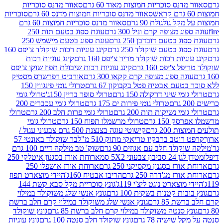
נס סוכריות חמוצות מאוד 60 גרם
סאוור מדנס סוכריות
סאוור מדנס סוכריות חמוצות מדנס 60 גרם
סוכריות
 גולגולת 90 גרם
סאוור מדנס סוכריות חמוצות 60 גרם
 מצופה קרם וניל 300 גרם
עוגת ספוג בטעם תות 250
 בטעם דובדבן 250 גרם
עוגת ספוג בטעם מישמש 250
ג בטעם שוקולד 250 גרם
קינג עוגיות רכות שוקולד צ'יפס 160
יות רכות שוקולד מריר צ'יפס 160 גרם
קינג עוגיות רכות
'יפס 160 גרם
קינג עוגיות רכות שיבולת תפוז שוקו צ'יפס
ה ספוג מצופה קרם קקאו 300 גרם
אורביט רפרשרס מסטיק
עם אבטיח פטל בקבוקון 67 גרם
טרולי גומי פינגווין 150
י שיני דרקולה 150 גרם
טרולי סופר בריין 150ג'
טרולי גומי
טרולי גומי פירות ים 175 גרם
טרולי גומי עכברים 200
י נשיקות תות 200 גרם
טרולי גומי פרות חלב 200 גרם
טרולי
150 גרם
טרולי מרשמלו תפוח 150 גרם
טרולי גומי
200 גרם
קישוטי עוגה בצנצנת 500 גרם צבעוני עגול /
טב ברבקיו טריאקי מתוק 510 מ"ל
בר שוקולד באונטי 57
ולד חלב עם אגוזים 90 גרם
שוק' טב מילקה דיים 100 גרם
יבון צבעוני 5X2 סמ
ארוחת אורז בסגנון איטלקי 250
ז בסגנון מקסיקני 250 גרם
ארוחת אורז אושפלו 250
ז מג'דרה 250 גרם
הריבו אבטיח 160ג'
היידי מוצארט תפוז
וצארט נוגט ליצ'י 119ג'
גונץ סוכריית מקל סבא קשת 144
ת קטנות בשקית 100 גרם
גונץ אנשי שלג משוקולד במילוי
85 גרם
גונץ אנשי שלג משוקולד במילוי קרם חלב ברשת
 סנטה משוקולד במילוי קרם חלב ברשת 85 גרם
גונץ שוקולד
שישיה 78 גרם
גונץ שוקולד חלב סנטה 100 גרם
גונץ עוגיות