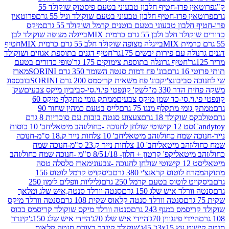
פרוטאין פרו-חטיף חלבון טבעוני בטעם פיסטוק שוקולד 55
פרו-חטיף חלבון טבעוני בטעם שוקולד וניל 55 גרם
פרוטאין
בון טבעוני בטעם בוטנים קרמל ושוקולד 55 גרם
מיקס
 ולבן 55 גרם כרמית MIX
בייגלה מצופה שוקולד לבן
בייגלה מצופה שוקולד חלב 55 גרם כרמית MIX
חטיף
עם פירות יבשים 175גר'
חטיף דגנים בתוספת אגוזים ושוקולד
חטיף גרונלה בתוספת צימוקים 175 גר'
טופי כדורים בטעם
ם
בונ' פח דמות סנטה השומר 350 גרם SORINI
מארז
ביבונצ'יק
בונ' פח משאית קריסמס 200 גרם SORINI
בובספוג
 330 מ"ל
שק' קונפטי פי.וי.סי-סביביון מיקס צבעים
שק'
וי.סי-כד שמן מיקס צבעים
ממתק גומי מתקלף מיקס 60
י מתקלף מנגו 75 גרם
לייס בטעם כמהין שחור 90
קולד 18 גרם
צעצוע סנטה בובות עם סוכריות 8 גרם
1 קישוטי שולחן לחנוכה -כחול/זהב מיטאלי
חב' 10 כוסות
 שמח כחול/זהב מיטאלי
חב' 10 צלחות נייר ק.18 ס"מ-חנוכה
הב מיטאלי
חב' 10 צלחות נייר ק.23 ס"מ-חנוכה שמח
יטאלי
קפ' קרטון + חלון- 8/51/18 ס"מ -חנוכה שמח כחול/זהב
עוני
מארז סלסלה טסה
לוטוס קראנצ'י 380 גרם
ביסקויט קרמל לוטוס 156
לוטוס בטעם קרמל 250 גרם
גליליות וופלים לימון 250
ד איש שלג 150 גרם
סנטה וורלד סנטה,איש שלג ומלאך
סנטה וורלד סנטה קלאוס שקית 108 גרם
סנטה וורלד מיקס
 במגף 243 גרם
סנטה וורלד מיקס שוקולד קריסמס בכוס
י פינגווין 70ג'
היידי איש שלג 70ג'
היידי איש שלג 150ג'
קינדר
3xג' 45ג'
שוקולד קינדר בצורת סנטה קלאוס