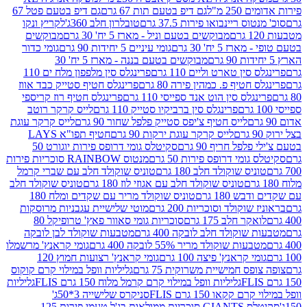
2 מ"ל
גם דיפ בטעם תות 67 גרם
גם דיפ בטעם פטל 67
ס ריינבואו פירות 37.5 גרם
טובלרון חלב 360ג'
לקריץ ונקו
מבוקשים בטעם וניל - מארז 5 יח' 30 גרם
מבוקשים
5 יח' 30 גרם
גומי עיניים 5 יחידות 90 גרם
גומי כדור
מבוקשים בטעם בננה - מארז 5 יח' 30
ין טארט וליים 110 גרם
פרינגלס סין מלפפון מלח ים 110
חטיף פ. כמהין פירה 80 גרם
פרינגלס חטיף סטייק כבד אווז
לס סין הוט אנד ספייסי 110 גרם
פרינגלס חטיף רוז קריספי
פרינגלס סין ברביקיו סטייק 110 גרם
לייס קרקר רוטב
לייס חטיף צ'יפס סטייק פלפל שחור 90 גרם
לייס קרקר עוגת
לייס קרקר עוגת ירקות 90 גרם
חטיף תפו"א LAYS
פל חריף 90 גרם
סקיטלס גומי דרופס פירות יוגורט 50
ומי דרופס פירות 50 גרם
מנטוס RAINBOW סוכריות פירות
יס שוקולד חלב 180 גרם
טוניס שוקולד חלב עם שברי קרמל
טוניס שוקולד חלב עם אגוזי לוז 180 גרם
טוניס שוקולד חלב
 180 גרם
טוניס שוקולד מריר עם שקדים ומלח 180
וקולד וסוכריות 200 גרם
מוטי שלישיית עגבניות מרוסקות
ר חלב 175 גרם
סוכריות גומי סאוור פאץ' טרופיקל 80
וקולד חלב לובקה 400 גרם
מטבעות שוקולד לבן לובקה
ות שוקולד מריר 55% לובקה 400 גרם
גומי קראנץ' מרשמלו
י קראנץ' פיצה 100 גרם
גומי קראנץ' רצועות חמוץ 120
ס חמישיית משרוקית 75 גרם
גליליות וופל במילוי קרם קוקוס
גליליות וופל במילוי קרם קרמל מלוח 150 גרם FLIS
גליליות
קקאו 150 גרם FLIS
סניקרס שלישייה 3*50ג'
סקיטלס GIANTS סוכריות ממולאות בג'ל טעמי פירות 125