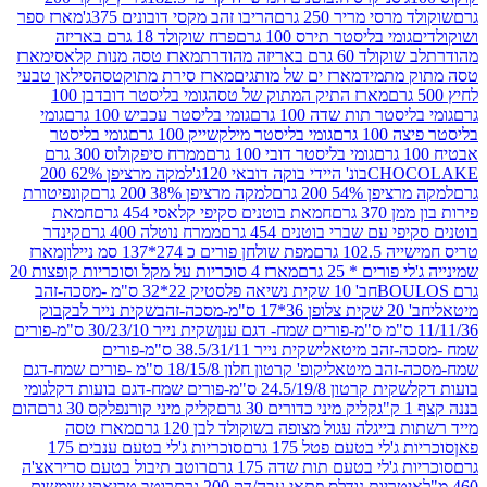
סי מריר 250 גרם
הריבו זהב מקסי דובונים 375ג'
מארז ספר
ומי בליסטר תירס 100 גרם
פרח שוקולד 18 גרם באריזה
ד 60 גרם באריזה מהודרת
מארז טסה מנות קלאסי
מארז
מתמיד
מארז ים של מותגים
מארז סירת מתוקטסה
סילאן טבעי
מארז התיק המתוק של טסה
גומי בליסטר דובדבן 100
טר תות שדה 100 גרם
גומי בליסטר עכביש 100 גרם
גומי
 גרם
גומי בליסטר מילקשייק 100 גרם
גומי בליסטר
גומי בליסטר דובי 100 גרם
ממרח סיפקולוס 300 גרם
CHO
בונ' היידי בוקה דובאי 120ג'
למקה מרציפן 62% 200
54% 200 גרם
למקה מרציפן 38% 200 גרם
קונפיטורת
3 גרם
חמאת בוטנים סקיפי קלאסי 454 גרם
חמאת
עם שברי בוטנים 454 גרם
ממרח נוטלה 400 גרם
קינדר
10 גרם
מפת שולחן פורים כ 274*137 סמ ניילון
מארז
רים * 25 גרם
מארז 4 סוכריות על מקל וסוכריות קופצות 20
חב' 10 שקית נשיאה פלסטיק 22*32 ס"מ -מסכה-זהב
כה-זהב
שקית נייר לבקבוק
שקית נייר 30/23/10 ס"מ-פורים
-זהב מיטאלי
שקית נייר 38.5/31/11 ס"מ-פורים
זהב מיטאלי
קופ' קרטון חלון 18/15/8 ס"מ -פורים שמח-דגם
קית קרטון 24.5/19/8 ס"מ-פורים שמח-דגם בועות דקל
גומי
קליק מיני כדורים 30 גרם
קליק מיני קורנפלקס 30 גרם
הום
ייגלה עגול מצופה בשוקולד לבן 120 גרם
מארז טסה
'לי בטעם פטל 175 גרם
סוכריות ג'לי בטעם ענבים 175
ג'לי בטעם תות שדה 175 גרם
רוטב תיבול בטעם סריראצ'ה
ריות נודלס פתאי עבה/דק 200 גרם
רוטב טריאקי שומשום