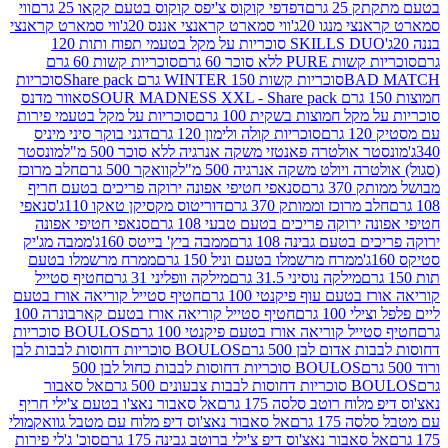
2 גרם
דפדפי קוקוס צ'יפס קוקוס בטעם קקאו 25 גרם
ווי
 מנגו 20ג'
ווי סמארט קראנצי אננס 20ג'
ווי סמארט קראנצי
SKILLS DUO סוכריות על מקל בטעמי תפוח ותות 120
P ללא סוכר 60 גרם
סוכריות קשות 60 גרם
BAD
סוכריות קשות WINTER 150 גרם Share pack
סוכריות
סאוור מדנס
קל חמוצות בשקית 100 גרם
סוכריות על מקל בטעמי פירות
סוכריות קולה ולימון 120 גרם
דגני בוקר סיני מיניס
 אולטרה פאנטזי משקה אנרגיה ללא סוכר 500 מ"ל
מונסטר
ה ויולט משקה אנרגיה 500 מ"ל
קוואקר 500 גרם
חלב מרוכז
3 גרם
סנאפי חטיפי אפונה ירוקה פריכים בטעם חריף
 מרוכז וממותק 370 גרם
דוריטוס מקסיקן טאקו 110ג'
סנאפי
ירוקה פריכים בטעם טבעי 108 גרם
סנאפי חטיפי אפונה
בטעם גבינה 108 גרם
ממבה ביץ' בייטס 160ג'
ממבה מג'יק
ממרח מרשמלו בטעם וניל 150 גרם
ממרח מרשמלו בטעם
מילקה נוסיני 31.5 גרם
מילקה וופליני 31 גרם
חטיף סטייל
בטעם עוף פיקנטי 100 גרם
חטיף סטייל קוריאה אורז בטעם
100 גרם
חטיף סטייל קוריאה אורז בטעם קארבונרה 100
יל קוריאה אורז בטעם פיקנטי 100 גרם
BOULOS סוכריות
אדום לבן 500 גרם
BOULOS סוכריות דחוסות לבבות לבן
BOULOS סוכריות דחוסות לבבות כחול לבן 500
 צבעונים 500 גרם
אל סאבור
וח רוטב סלסה 175 גרם
אל סאבור נאצ'ו בטעם צ'ילי חריף
175 גרם
אל סאבור נאצ'וס דיפ מלוח עם מטבל גוואקמולי
סאבור נאצ'וס דיפ צ'ילי ברוטב גבינה 175 גרם
סוכ' ג'לי פירות