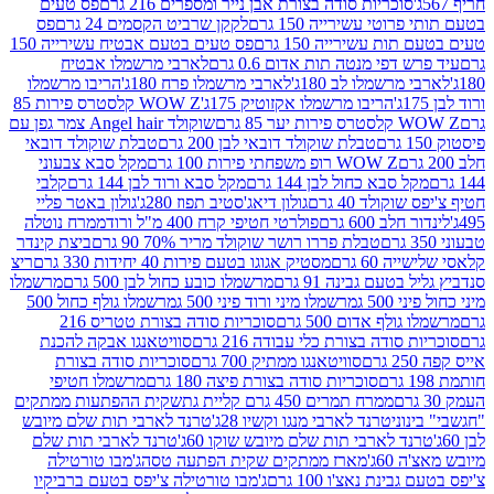
סוכריות סודה בצורת אבן נייר ומספרים 216 גרם
פס טעים
טי עשירייה 150 גרם
לקקן שרביט הקסמים 24 גרם
פס
ת עשירייה 150 גרם
פס טעים בטעם אבטיח עשירייה 150
דפי מנטה תות אדום 0.6 גרם
לארבי מרשמלו אבטיח
מרשמלו לב 180ג'
לארבי מרשמלו פרח 180ג'
הריבו מרשמלו
הריבו מרשמלו אקזוטיק 175ג'
WOW Z קלסטרס פירות 85
 85 גרם
שוקולד Angel hair צמר גפן עם
טבלת שוקולד דובאי לבן 200 גרם
טבלת שוקולד דובאי
WOW Z רופ משפחתי פירות 100 גרם
מקל סבא צבעוני
 סבא כחול לבן 144 גרם
מקל סבא ורוד לבן 144 גרם
קלבי
ולד 40 גרם
גולון דיאג'סטיב תפוז 280ג'
גולון באטר פליי
ב 600 גרם
פולרטי חטיפי קרח 400 מ"ל ורוד
ממרח נוטלה
טבלת פררו רושר שוקולד מריר 70% 90 גרם
ביצת קינדר
60 גרם
מסטיק אגוגו בטעם פירות 40 יחידות 330 גרם
ריצ
טעם גבינה 91 גרם
מרשמלו כובע כחול לבן 500 גרם
מרשמלו
50 ג
מרשמלו מיני ורוד פיני 500 ג
מרשמלו גולף כחול 500
לף אדום 500 גרם
סוכריות סודה בצורת טטריס 216
סודה בצורת כלי עבודה 216 גרם
סוויטאנגו אבקה להכנת
סוויטאנגו ממתיק 700 גרם
סוכריות סודה בצורת
סוכריות סודה בצורת פיצה 180 גרם
מרשמלו חטיפי
ממרח תמרים 450 גרם קליית גת
שקית ההפתעות ממתקים
וני
טרנד לארבי מנגו וקשיו 28ג'
טרנד לארבי תות שלם מיובש
ד לארבי תות שלם מיובש שוקו 60ג'
טרנד לארבי תות שלם
6ג'
מארז ממתקים שקית הפתעה טסה
ג'מבו טורטילה
נת נאצ'ו 100 גרם
ג'מבו טורטילה צ'יפס בטעם ברביקיו