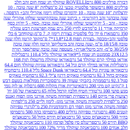
80 גרם
ROVELLI שוקולד חג שמח חום זהב חלב
שופר פלסטיק טבעי 22 ס"מ
צלחת "8 שנה טובה - 10
מרכז שולחן רימון אקרילי זהב+ הדפסה -
ר זהב דקורטיבי + כיתוב שנה טובה
קישוטי שולחן אקרילי שנה
יח'
קישוטי שולחן אקרילי שנה טובה -כסף - 5 יח'
דג כסף
 ס"מ
דבש לחיץ 250 גרם עמק חפר
עוגת דבש עוגל'ה
טיק בצורת רימון ק. 7 ס"מ-שקוף
חב' 6 כלי
 -בצורת תפוח 12.8*13.8*7 ס"מ
קופ' קרטון חלון שנה
קפ' קרטון חלון שנה טובה
אגרת+ מעטפה שנה טובה שופר/ספר תורה
מגנט חג שמח 5*9
אוראו שוקולד גליל 110.4 גרם
גלילות
קרם שוקולד 54 גרם
אוראו שוקולה מרשמלו תות 168
ראו במילוי קרם וניל 54 גרם
אוראו עוגיות שוקולד חום 64.4
ת וניל 64.4 גרם
אוראו Space Dunk גליל 110.4 גרם
חטיף
גרם
חטיף טאקיס דרגון צ'ילי 92.3 גרם
חטיף טאקיס
ממתק בקבוקי שעווה 39 גרם
סוכריות ממולאות בטעם דבש
יני 200 גרם
איטריות אורז מקלות 600 גרם
לוק או לוק גומי
טודיי חטיף חלבון קרמל מלוח 65 גרם
מארז של 10 יח'
ס 140 גרם
פחית תפוחחה משקה אורגני מוגז תפוח ואננס
ת לימוננדה משקה אורגני מוגז- לימון וליים 250 מ"ל
פחית
אורגני מוגז תפוזי דם ודומדמניות 250 מ"ל
גרגרי טפיוקה
גרגרי טפיוקה גדולים 400 גרם
מיסו כהה 500 גרם
מיסו
נאצ'וס טבעי 50 גרם
נאצ'וס תירס כחול 50 גרם
נאצ'וס
פרינגלס סין פלפל ופרמזן 110 גרם
ביאנקה שוקולד
ם
ביאנקה שוקולד מריר 72% 100 גרם
ביאנקה שוקולד