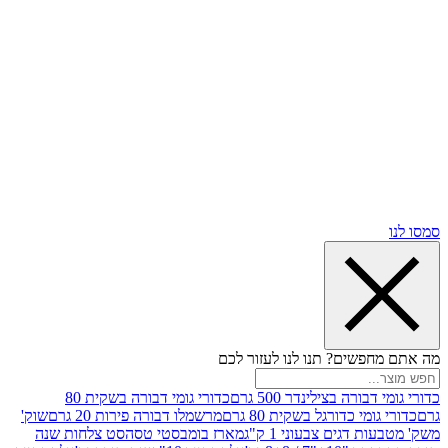
שים? תנו לנו לעזור לכם
רה בצילינדר 500 גרם
כדורי גומי דבורה בשקית 80
י כדורגל בשקית 80 גרם
מרשמלו דבורה פירות 20 גרם
שוק'
דגים צבעוני 1 ק"ג
מארז בומבסטי טסה
סט צלחות שנה