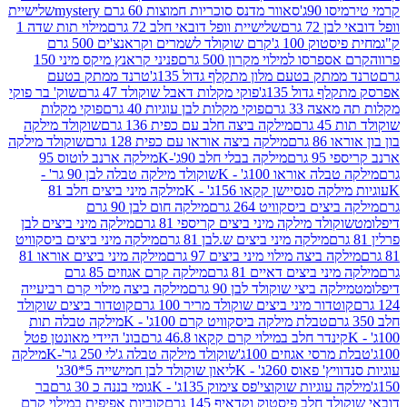
90ג'
סאוור מדנס סוכריות חמוצות 60 גרם mystery
שלישיית
7 גרם
שלישיית וופל דובאי חלב 72 גרם
מילוי תות שדה 1
ק 100 ג'
קרם שוקולד לשמרים וקראנצ'ים 500 גרם
רסו למילוי מקרון 500 גרם
פניני קראנץ מיקס מיני 150
תק בטעם מלון מתקלף גדול 135ג'
טרנד ממתק בטעם
גדול 135ג'
פוקי מקלות דאבל שוקולד 47 גרם
שוק' בר פוקי
 33 גרם
פוקי מקלות לבן עוגיות 40 גרם
פוקי מקלות
רם
מילקה ביצה חלב עם כפית 136 גרם
שוקולד מילקה
 גרם
מילקה ביצה אוראו עם כפית 128 גרם
שוקולד מילקה
גרם
מילקה בבלי חלב 90ג'-K
מילקה ארנב לוטוס 95
ה אוראו 100ג' - K
שוקולד מילקה טבלה לבן 90 גר' -
ה סנסיישן קקאו 156ג' - K
מילקה מיני ביצים חלב 81
ים ביסקוויט 264 גרם
מילקה חום לבן 90 גרם
ולד מילקה מיני ביצים קריספי 81 גרם
מילקה מיני ביצים לבן
מילקה מיני ביצים ש.לבן 81 גרם
מילקה מיני ביצים ביסקוויט
 ביצה מילוי מיני ביצים 97 גרם
מילקה מיני ביצים אוראו 81
י ביצים דאיים 81 גרם
מילקה קרם אגוזים 85 גרם
קה ביצי שוקולד לבן 90 גרם
מילקה ביצה מילוי קרם רביעייה
דור מיני ביצים שוקולד מריר 100 גרם
קוטדור ביצים שוקולד
טבלת מילקה ביסקוויט קרם 100ג' - K
מילקה טבלה תות
נדר חלב במילוי קרם קקאו 46.8 גרם
בונ' היידי מאונטן פטל
סי אגוזים 100ג'
שוקולד מילקה טבלה ג'לי 250 גר'-K
מילקה
פאוס 260ג' - K
ליאון שוקולד לבן חמישייה 5*30ג'
וגיות שוקוצי'פס צימוק 135ג' - K
גומי בננה כ 30 גרם
בר
 חלב פיסטוק וקדאיף 145 גרם
קוביות אפיפית במילוי קרם