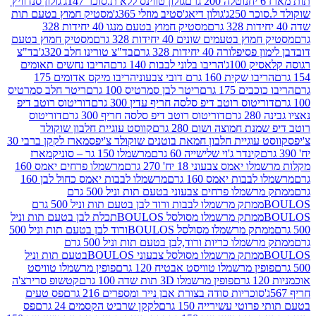
נוטלה 200 גרם
גולון טווינס ללא ת.סוכר 147ג'
גולון סנדוויץ'
250ג'
גולון דיאג'סטיב מוזלי 365ג'
מסטיק חמוץ בטעם תות
מסטיק חמוץ בטעם מנגו 40 יחידות 328
 בטעמים שונים 40 יחידות 328 גרם
מסטיק חמוץ בטעם
רה 40 יחידות 328 גרם
בד"צ טורינו חלב 320ג'
בד"צ
100ג'
הריבו בלוני לבבות 140 גרם
הריבו נחשים תאומים
שקית 160 גרם דובי צבעוני
הריבו מיקס אדומים 175
ים 175 גרם
ריטר לבן סמרטיס 100 גרם
ריטר חלב סמרטיס
יטוס רוטב דיפ סלסה חריף עדין 300 גרם
דוריטוס רוטב דיפ
ם
דוריטוס רוטב דיפ סלסה חריף 300 גרם
דוריטוס
ת חמוצה ושום 280 גרם
קווסט עוגיית חלבון שוקולד
 עוגיית חלבון חמאת בוטנים שוקולד צ'יפס
מארז לקקן ברבי 30
קינדר ג'וי שלישייה 60 גרם
מרשמלו 150 גר – סוניק
מארז
מס צבעוני 18 יח' 270 גרם
מרשמלו פרחים יאמס 160
בבות יאמס 160 גרם
מרשמלו לבבות יאמס כחול לבן 160
ממתק מרשמלו פרחים צבעוני בטעם תות וניל 500 גרם
ממתק מרשמלו לבבות ורוד לבן בטעם תות וניל 500 גרם
ממתק מרשמלו מסולסל BOULOSתכלת לבן בטעם תות וניל
ממתק מרשמלו מסולסל BOULOSורוד לבן בטעם תות וניל 500
ממתק מרשמלו כריות ורוד,לבן בטעם תות וניל 500 גרם
ממתק מרשמלו מסולסל צבעוני BOULOSבטעם תות וניל
ין מרשמלו טוויסט אבטיח 120 גרם
פופין מרשמלו טוויסט
פופין מרשמלו 3D תות שדה 100 גרם
קטשופ סרירצ'ה
סוכריות סודה בצורת אבן נייר ומספרים 216 גרם
פס טעים
טי עשירייה 150 גרם
לקקן שרביט הקסמים 24 גרם
פס