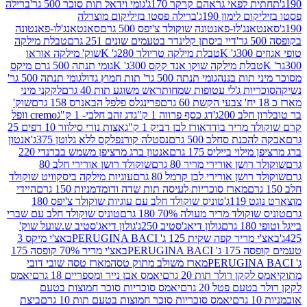
לפאי גראהם קרקר 170ג'
גומי וידאל תות סוכר 500 גר'
ברילה
לימון 190ג'
ברילה פסטו בזיליקום מוצרלה
ג'לו-פאנטונה שוקולד צ'יפס 500 גרם
סאנטאנג'לו-פאנטונה
דיי ביסתן קלינדר בטעמים שונים 251 גרם
טבלת מילקה
K
טבלת מילקה טריולד 280ג' K
שוק' מילקה אוראו
לת מילקה שוקו אנד קקס 300ג' K
גומי תנתה 500 גרם מיקס
 תות בננה
גומי תנתה 500 גר' תות חמוץ גדול
גומי תנתה 500 גר'
יות ג'לי עטופות שמחות
ראש משוגע תות 40 גרם
לקקני מיני
פרינגלס פלפל הבאנרס 158 גרם
שוק'
 200ג'
דג כסף פרווה 1 ק"ג
דג זהב חלבי- 1 ק"ג
cremo וופל
 מריר בודד
אורז לבן דביק 1 ק"ג
אצות נורי סילוור 10 דפים 25
נת סחלב 500 גרם
נסטלה קורנפלקס ללא גלוטן 375ג'
אנטון
וי בייליס 175 גרם
אנטון ברג מרציפן משמש בברנדי 220
שן אורירי מריר 80 גרם
שוקולד רושן אורירי חלב 80
ושן אורירי לבן קרמל 80 גרם
עוגיות מילקה ביסקוויט שוקולד
מארז סוכריות לעיסה תות שדה ודומדמניות 150 גרם
היידי
1ג'
טוניס שוקולד חלב עם עוגיות שוקולד צ'יפס 180
לד מריר מעולה 70% 180 גרם
טוניס שוקולד חלב עם שברי
גולון דיאג'סטיב 250ג'
גולון דיאג'סטיב ש.שועל שוק'
 קפה שקית 125 ג' PERUGINA BACI
באצ'י מיקס 3
PERUGINA
באצ'י מריר 70% קופסה 175
מארז משולב מתוק טסה
מארז טסה שובי דובי
קן רולר תות 20 גרם
יאמס אבן נייר ומספריים 18 גרם
יאמס
עם פטל 20 גרם
יאמס סוכריות סוכר חמוצות בטעם
יאמס סוכריות סוכר חמוצות בטעם תות 10 גרם
ביצת