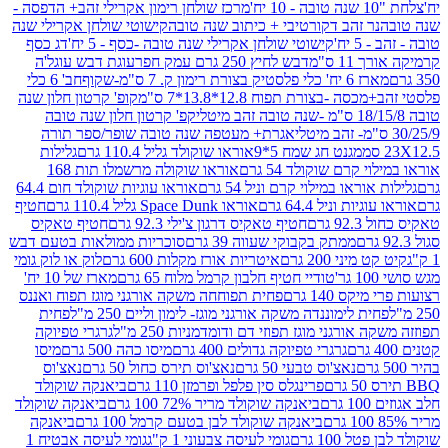
מרכז שולחן רימון אקרילי זהב+ הדפסה -
ר זהב דקורטיבי + כיתוב שנה טובה
קישוטי שולחן אקרילי שנה
יח'
קישוטי שולחן אקרילי שנה טובה -כסף - 5 יח'
דג כסף
 ס"מ
דבש לחיץ 250 גרם עמק חפר
עוגת דבש עוגל'ה
טיק בצורת רימון ק. 7 ס"מ-שקוף
חב' 6 כלי
 -בצורת תפוח 12.8*13.8*7 ס"מ
קופ' קרטון חלון שנה
קפ' קרטון חלון שנה טובה
אגרת+ מעטפה שנה טובה שופר/ספר תורה
מגנט חג שמח 5*9
אוראו שוקולד גליל 110.4 גרם
גלילות
קרם שוקולד 54 גרם
אוראו שוקולה מרשמלו תות 168
ראו במילוי קרם וניל 54 גרם
אוראו עוגיות שוקולד חום 64.4
ת וניל 64.4 גרם
אוראו Space Dunk גליל 110.4 גרם
חטיף
גרם
חטיף טאקיס דרגון צ'ילי 92.3 גרם
חטיף טאקיס
ממתק בקבוקי שעווה 39 גרם
סוכריות ממולאות בטעם דבש
יני 200 גרם
איטריות אורז מקלות 600 גרם
לוק או לוק גומי
טודיי חטיף חלבון קרמל מלוח 65 גרם
מארז של 10 יח'
ס 140 גרם
פחית תפוחחה משקה אורגני מוגז תפוח ואננס
ת לימוננדה משקה אורגני מוגז- לימון וליים 250 מ"ל
פחית
אורגני מוגז תפוזי דם ודומדמניות 250 מ"ל
גרגרי טפיוקה
גרגרי טפיוקה גדולים 400 גרם
מיסו כהה 500 גרם
מיסו
נאצ'וס טבעי 50 גרם
נאצ'וס תירס כחול 50 גרם
נאצ'וס
פרינגלס סין פלפל ופרמזן 110 גרם
ביאנקה שוקולד
ם
ביאנקה שוקולד מריר 72% 100 גרם
ביאנקה שוקולד
ביאנקה שוקולד לבן בטעם קרמל 100 גרם
ביאנקה
100 גרם
גומי לעיסה צבעוני 1 ק"ג
גומי לעיסה אבטיח 1