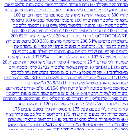
ד 60 גרם באריזה מהודרת
מארז טסה מנות קלאסי
מארז
מתמיד
מארז ים של מותגים
מארז סירת מתוקטסה
סילאן טבעי
מארז התיק המתוק של טסה
גומי בליסטר דובדבן 100
טר תות שדה 100 גרם
גומי בליסטר עכביש 100 גרם
גומי
 גרם
גומי בליסטר מילקשייק 100 גרם
גומי בליסטר
גומי בליסטר דובי 100 גרם
ממרח סיפקולוס 300 גרם
CHO
בונ' היידי בוקה דובאי 120ג'
למקה מרציפן 62% 200
54% 200 גרם
למקה מרציפן 38% 200 גרם
קונפיטורת
3 גרם
חמאת בוטנים סקיפי קלאסי 454 גרם
חמאת
עם שברי בוטנים 454 גרם
ממרח נוטלה 400 גרם
קינדר
10 גרם
מפת שולחן פורים כ 274*137 סמ ניילון
מארז
רים * 25 גרם
מארז 4 סוכריות על מקל וסוכריות קופצות 20
חב' 10 שקית נשיאה פלסטיק 22*32 ס"מ -מסכה-זהב
כה-זהב
שקית נייר לבקבוק
שקית נייר 30/23/10 ס"מ-פורים
-זהב מיטאלי
שקית נייר 38.5/31/11 ס"מ-פורים
זהב מיטאלי
קופ' קרטון חלון 18/15/8 ס"מ -פורים שמח-דגם
קית קרטון 24.5/19/8 ס"מ-פורים שמח-דגם בועות דקל
גומי
קליק מיני כדורים 30 גרם
קליק מיני קורנפלקס 30 גרם
הום
ייגלה עגול מצופה בשוקולד לבן 120 גרם
מארז טסה
'לי בטעם פטל 175 גרם
סוכריות ג'לי בטעם ענבים 175
ג'לי בטעם תות שדה 175 גרם
רוטב תיבול בטעם סריראצ'ה
ריות נודלס פתאי עבה/דק 200 גרם
רוטב טריאקי שומשום
ב טריאקי 300 מ"ל
רוטב סאטה 240 גרם
רוטב חמוץ מתוק
ב צ'ילי מתוק 300 מ"ל
HEART שוקולד לבבות צבע אדום