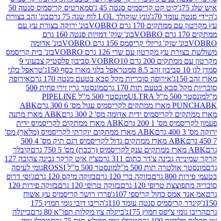
קיט קט קריסמיס סנטה 45 ג'
סמארטיס קריסמיס סנטה 50
עומד 70ג'
גונץ שוקולד LOL לוח שנה 75 גרם
בונ' זהב בצורת
תקים 170 גרם VOBRO
בונ' ירוקה בצורת עץ עם
בונ' שוק' דמויות סנטה 160 גרם
נ' שוק' גריזלי קריסמס 156 גרם VOBRO
בונ' אדומה
עץ מקרטון עם שרי 126 גרם VOBRO
בונ' בית קריסמס
 200 גרם VOBRO
10 סביבון פלסטיק צבעוני 9
טראפל בלגי מארז כסף 150ג'
טראפל בלגי
אירופה סוכריות מקל סבא בטעם מנטה 170 גרם
אירופה
סבא בטעם תות 170 גרם
מונסטר גרין זירו פחית 500
ULT
מונסטר 500 מ"ל PIPELINE
ABK
PU
לקריסמיס ידית אדומה מס' 2 300 גרם
ABK מארז מתנה
מס' 1 200 גרם
ABK מארז ממתקים לקריסמיס ידית
ABK מארז ממתקים יוקרתי לקריסמיס (מלאך) מס'
ABK מארז ממתקים גדול לקריסמיס דגם תיק מס' 4 500
קיבלר
גבינה צ'דר כתום 311 גרם
צ'יז איט קרקר גבינה צהובה 127
ולטרה תות 500 מ"ל
מונסטר 500 מ"ל ROSSI
גומי לעיסה
 גרם
בזוקה ברי 120 גרם
בזוקה מיקס 120 גרם
ג'וסי דרופ
ת טרופי 120 גרם
בזוקה טרופי 120 גרם
בזוקה פירות 120
מס כחול קריספי 107ג'
פררו רושר קריסמיס עץ אשוח
קריסמיס סנטה עומד 110ג'
הריבו דובי גומי חמוץ 175
י צ'יפס חמוץ 175ג'
בייגלה ציו מקלות תפו"א 80 גרם
בייגלה
ים 100 גרם
טרולי גומי ממולא תות 75 גרם
טרולי גומי