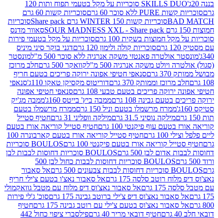
SKILLS DUO סוכריות על מקל בטעמי תפוח ותות 120
P ללא סוכר 60 גרם
סוכריות קשות 60 גרם
BAD
סוכריות קשות WINTER 150 גרם Share pack
סוכריות
סאוור מדנס
קל חמוצות בשקית 100 גרם
סוכריות על מקל בטעמי פירות
סוכריות קולה ולימון 120 גרם
דגני בוקר סיני מיניס
 אולטרה פאנטזי משקה אנרגיה ללא סוכר 500 מ"ל
מונסטר
ה ויולט משקה אנרגיה 500 מ"ל
קוואקר 500 גרם
חלב מרוכז
3 גרם
סנאפי חטיפי אפונה ירוקה פריכים בטעם חריף
 מרוכז וממותק 370 גרם
דוריטוס מקסיקן טאקו 110ג'
סנאפי
ירוקה פריכים בטעם טבעי 108 גרם
סנאפי חטיפי אפונה
בטעם גבינה 108 גרם
ממבה ביץ' בייטס 160ג'
ממבה מג'יק
ממרח מרשמלו בטעם וניל 150 גרם
ממרח מרשמלו בטעם
מילקה נוסיני 31.5 גרם
מילקה וופליני 31 גרם
חטיף סטייל
בטעם עוף פיקנטי 100 גרם
חטיף סטייל קוריאה אורז בטעם
100 גרם
חטיף סטייל קוריאה אורז בטעם קארבונרה 100
יל קוריאה אורז בטעם פיקנטי 100 גרם
BOULOS סוכריות
אדום לבן 500 גרם
BOULOS סוכריות דחוסות לבבות לבן
BOULOS סוכריות דחוסות לבבות כחול לבן 500
 צבעונים 500 גרם
אל סאבור
וח רוטב סלסה 175 גרם
אל סאבור נאצ'ו בטעם צ'ילי חריף
175 גרם
אל סאבור נאצ'וס דיפ מלוח עם מטבל גוואקמולי
סאבור נאצ'וס דיפ צ'ילי ברוטב גבינה 175 גרם
סוכ' ג'לי פירות
סאבור נאצ'וס בטעם צ'ילי עם רוטב גבינה 175 גרם
חטיף
חטיף דובאי מריר 40 גרם
פילסברי ציפוי כחול 442