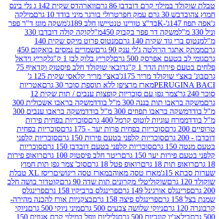
במילוי קרם דובדבן 86 גרם
ווארהדס שקית 142 ג גלי בינס
בש 30 גרם עמק חפר
טרולי בורגר מיני בודד 10 גרם
מילקה
K
בד"צ טורינו טנטיישן חלב 189ג'
משקה מוגז ד"ר פפר
משקה דר פפר בקבוק 450מ"ל
קוקה קולה דובדבן 330
 גוד שקית 140 גרם
מנטוס פרוט מיקס שקית 140
ר הרולטה ג'לי ענק 90 גרם
שמרים נמסים בואקום 450
בטעם אפרסק 500 גרם
לקריץ בלוק לבן 1 ק"ג
לקריץ וידאל
ירות הדר 1 ק"ג
דובאי שוקולד חלב פיסטוק וקדאיף 75
י שוקולד מריר 175ג'
באצ'י מריר קלאסי שקית 125 ג'
PERUGI
מארז מרציפן ללא תוספת סוכר 30 גרם
אטריות
צמר גפן עם סוכריות קופצות ענבים / תות שקית 12
 תות בננה 300 מ"ל בודד
משקה בראבו אשכולית 300
ה בראבו תפוזים 300 מ"ל בודד
משקה בראבו ענבים 300
רח עוגיות לוטוס קרמל 400 גרם
סוכריות בפחית פירות
סוכריות בפחית פרות יער - 175 גרם
סוכריות בפחית
סוכריות קלפני בטעם פירות 150 גרם
סוכריות קלפני
גרם
סוכריות קלפני בטעם דובדבן 150 גרם
סוכריות
רות יער 150 גרם
ריטר חלב פיסטוק 100 גרם
רואופ פירות
תות 18 גרם
רואופ פטל 18 גרם
סוכ' צמר גפן תות חמוץ
1ג'
מארז טסה מאוהב
מארז טסה ריגושים
ריסז XL טבלת
שוקוליטלי מקרונים תות שדה 90 גרם
קוטדור בושה חלב
גלס אורגינל 149 גרם
פרינגלס ברביקיו 158 גרם
פרינגלס
פרינגלס פיצה 158 גרם
בצקניות אורז להכנה מהירה-
ניוקי שלושה צבעים 500 גרם
מיני ניוקי 500 גרם
ניוקי
ג'יו קונכיות 500 גרם
גליליות וופל במילוי קרם אגוזים 150