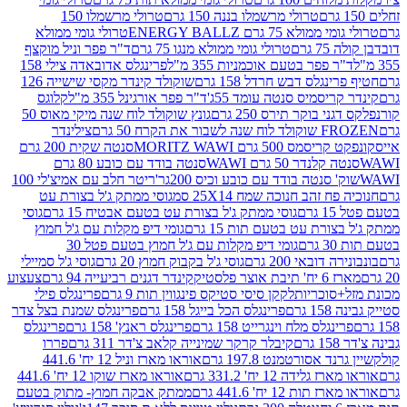
טרולי מרשמלו בננה 150 גרם
טרולי מרשמלו 150
לא 75 גרם ENERGY BALLZ
טרולי גומי ממולא
גרם
טרולי גומי ממולא מנגו 75 גרם
ד"ר פפר וניל מוקצף
 פפר בטעם אוכמניות 355 מ"ל
פרינגלס אדובאדה צילי 158
נגלס דבש חרדל 158 גרם
שוקולד קינדר מקסי שישייה 126
ריסמיס סנטה עומד 55ג'
ד"ר פפר אורגינל 355 מ"ל
קלוגס
 בוקר תירס 250 גרם
גונץ שוקולד לוח שנה מיקי מאוס 50
 את הקרח 50 גרם
צילינדר
50 גרם MORITZ WAWI
סנטה שקית 200 גרם
לנדר 50 גרם WAWI
סנטה בודד עם כובע 80 גרם
 סנטה בודד עם כובע וכיס 200גר'
ריטר חלב עם אמיצ'לי 100
 זהב חנוכה שמח 25X14 סמ
גוסי ממתק ג'ל בצורת עט
ם
גוסי ממתק ג'ל בצורת עט בטעם אבטיח 15 גרם
גוסי
ורת עט בטעם תות 15 גרם
גומי דיפ מקלות עם ג'ל חמוץ
ם
גומי דיפ מקלות עם ג'ל חמוץ בטעם פטל 30
דובאי 200 גרם
גוסי ג'ל בקבוק חמוץ 20 גרם
גוסי ג'ל סמיילי
וצר פלסטיק
קינדר דגנים רביעייה 94 גרם
צעצוע
סוכריות
לקקן סיסי סטיקס פינגווין תות 9 גרם
פרינגלס פילי
רם
פרינגלס הכל בייגל 158 גרם
פרינגלס שמנת בצל צדר
נגלס מלח וינגרייט 158 גרם
פרינגלס ראנץ' 158 גרם
פרינגלס
קיבלר קרקר שמינייה קלאב צ'דר 311 גרם
פררו
אסורטמנט 197.8 גרם
אוראו מארז וניל 12 יח' 441.6
ידה 12 יח' 331.2 גרם
אוראו מארז שוקו 12 יח' 441.6
ת 12 יח' 441.6 גרם
ממתק אבקה חמוץ- מתוק בטעם