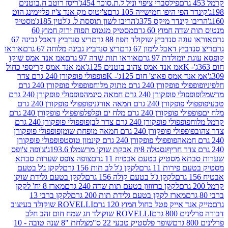
פילסברי ציפוי וניל ל.ת.סוכר 454ג'
ריסז רוטב ח.בוטנים
פי היפו חמישייה 105 גרם
צ'יטוס מק אנד צ'יז פליימינג הוט
ינדר מיקס 375ג'
הריבו לשון תוססת ל. ג'לטין 185ג'
מסטיק
ה חמוץ 60 גרם
מסטיק מנטוס תפוח ירוק חמוץ 60
גה סנדביץ שוקולד תפוז 88 גרם
ריצ סנדביץ דאבל גבינה 67
ץ דאבל לימון 67 גרם
ריצ סנדביץ גבינה מלוחה 67 גרם
אוראו
מולדת 97 גרם
אוראו תות שדה 97 גרם
אמ אנד אמס שוקו
אמ אנד אמס צהוב בוטנים 125ג'
אמ אנד אמס קריספי כחול
אמס פאוצ' חום 125ג'- K
פופפולי פופקורן 240 גרם צדר
פופקורן 240 גרם מתוק מלוח
פופפולי פופקורן 240 גרם
י פופקורן 240 גרם חמאה סינמה
פופפולי פופקורן 240 גרם
רן 240 גרם חמאה אורגני
פופפולי פופקורן 240 גרם
פופקורן 240 גרם מלח ים ופלפל
פופפולי פופקורן 240 גרם
פופפולי פופקורן 240 גרם צדר לבן
פופפולי פופקורן 240 גרם
פולי פופקורן 240 גרם חמאה מופחת שומן
פופפולי פופקורן
פופפולי פופקורן 240 גרם קינמון טוסט
פופפולי פופקורן
נסטלה 8יח אבקת שוקו מרשמלו 193.6ג'
צ'ופה צ'ופס
 מסטיק בטעם אבטיח 11 גרם
צופה צופס שערות סבתא
ירות 11 גרם
לקקן ג'ל לב תות 156 גרם
לקקן ג'ל בטעם
לקקן ג'ל בטעם קולה 156 גרם
לקקן בטעם גלידת שוקו
לקקן ברווזון בטעם תות שדה 240 גרם
מארז 8 יח' לקקן
מארז לקקן בטעם גלידת תות 200 גרם
לקקן ברבי 13
 אייק פטל כחול חמוץ 120 גרם
ROVELLI שוקולד בעיצוב
80 גרם
ROVELLI שוקולד חג שמח חום זהב חלב
שופר פלסטיק טבעי 22 ס"מ
צלחת "8 שנה טובה - 10