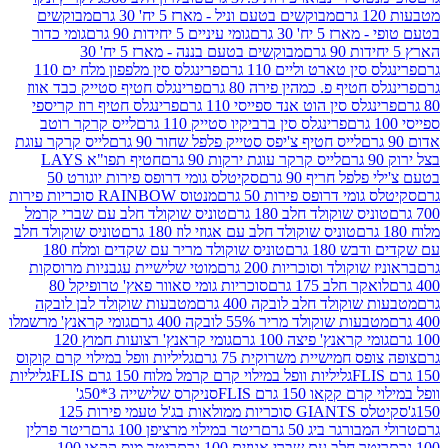
מבוקשים בטעם וניל - מארז 5 יח' 30 גרם
מבוקשים
5 יח' 30 גרם
גומי עיניים 5 יחידות 90 גרם
גומי כדור
מבוקשים בטעם בננה - מארז 5 יח' 30
ין טארט וליים 110 גרם
פרינגלס סין מלפפון מלח ים 110
חטיף פ. כמהין פירה 80 גרם
פרינגלס חטיף סטייק כבד אווז
לס סין הוט אנד ספייסי 110 גרם
פרינגלס חטיף רוז קריספי
פרינגלס סין ברביקיו סטייק 110 גרם
לייס קרקר רוטב
לייס חטיף צ'יפס סטייק פלפל שחור 90 גרם
לייס קרקר עוגת
לייס קרקר עוגת ירקות 90 גרם
חטיף תפו"א LAYS
פל חריף 90 גרם
סקיטלס גומי דרופס פירות יוגורט 50
ומי דרופס פירות 50 גרם
מנטוס RAINBOW סוכריות פירות
יס שוקולד חלב 180 גרם
טוניס שוקולד חלב עם שברי קרמל
טוניס שוקולד חלב עם אגוזי לוז 180 גרם
טוניס שוקולד חלב
 180 גרם
טוניס שוקולד מריר עם שקדים ומלח 180
וקולד וסוכריות 200 גרם
מוטי שלישיית עגבניות מרוסקות
ר חלב 175 גרם
סוכריות גומי סאוור פאץ' טרופיקל 80
וקולד חלב לובקה 400 גרם
מטבעות שוקולד לבן לובקה
ות שוקולד מריר 55% לובקה 400 גרם
גומי קראנץ' מרשמלו
י קראנץ' פיצה 100 גרם
גומי קראנץ' רצועות חמוץ 120
ס חמישיית משרוקית 75 גרם
גליליות וופל במילוי קרם קוקוס
גליליות וופל במילוי קרם קרמל מלוח 150 גרם FLIS
גליליות
קקאו 150 גרם FLIS
סניקרס שלישייה 3*50ג'
סקיטלס GIANTS סוכריות ממולאות בג'ל טעמי פירות 125
ורגר ביג 50 גרם
ריטר במילוי מרציפן 100 גרם
ריטר פרלין
ר חלב עם שברי אגוזים 100 גרם
ריטר מוס קקאו 100