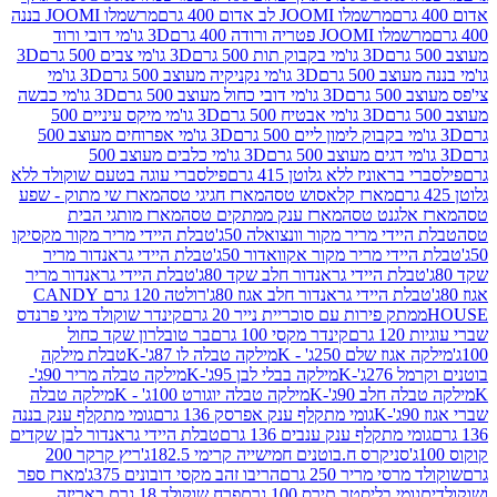
מרשמלו JOOMI לב אדום 400 גרם
מרשמלו JOOMI בננה
JOOM פטריה ורודה 400 גרם
3D גו'מי דובי ורוד
3D גו'מי בקבוק תות 500 גרם
3D גו'מי צבים 500 גרם
3D
 500 גרם
3D גו'מי נקניקיה מעוצב 500 גרם
3D גו'מי
גרם
3D גו'מי דובי כחול מעוצב 500 גרם
3D גו'מי כבשה
3D גו'מי אבטיח 500 גרם
3D גו'מי מיקס עיניים 500
3D גו'מי אפרוחים מעוצב 500
3D גו'מי כלבים מעוצב 500
ראוניז ללא גלוטן 415 גרם
פילסברי עוגה בטעם שוקולד ללא
מארז קלאסוש טסה
מארז חגיגי טסה
מארז שי מתוק - שפע
אלגנט טסה
מארז ענק ממתקים טסה
מארז מותגי הבית
ידי מריר מקור וונצואלה 50ג'
טבלת היידי מריר מקור מקסיקו
ידי מריר מקור אקוואדור 50ג'
טבלת היידי גראנדור מריר
לת היידי גראנדור חלב שקד 80ג'
טבלת היידי גראנדור מריר
ת היידי גראנדור חלב אגוז 80ג'
רולטה 120 גרם CANDY
תק פירות עם סוכריית נייר 20 גרם
קינדר שוקולד מיני פרנדס
רם
קינדר מקסי 100 גרם
בר טובלרון שקד כחול
וז שלם 250ג' - K
מילקה טבלה לו 87ג'-K
טבלת מילקה
2ג'-K
מילקה בבלי לבן 95ג'-K
מילקה טבלה מריר 90ג'-
חלב 90ג'-K
מילקה טבלה יוגורט 100ג' - K
מילקה טבלה
גומי מתקלף ענק אפרסק 136 גרם
גומי מתקלף ענק בננה
י מתקלף ענק ענבים 136 גרם
טבלת היידי גראנדור לבן שקדים
סניקרס ח.בוטנים חמישייה קרימי 182.5ג'
ריץ קרקר 200
סי מריר 250 גרם
הריבו זהב מקסי דובונים 375ג'
מארז ספר
ומי בליסטר תירס 100 גרם
פרח שוקולד 18 גרם באריזה