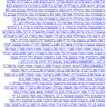
ביסקוויט לוטוס במילוי קרם לוטוס 150 גרם
גליליות וופלים
 גרם
גליליות וופלים וניל 250 גרם
היינץ מיוקטשופ 425
י מתקלף חיות 102 גרם
ממתק גומי מתקלף ענבים מנגו 85
י מתקלף אפרסק תפוז 85 גרם
ממתק גומי מתקלף ענבים 75
י מתקלף חיות 102 גרם
ממתק גומי מתקלף ענבים 75
י מתקלף אפרסק 75 גרם
ממתק גומי מתקלף ליצ'י 75
לוטיזן ביטקוין 1 ק"ג
מטבעות מולטיזן 5 ש"ח 1 ק"ג
הרשי
 מיקס 181 גרם
הרשי לבבות אקסטרה קרימי 181 גרם
הרשי
שוקולד 102 גרם
ג'ולי ראנצ'ר גומי מארז לב 107 גרם
נודלס
בטעם עוף חריף 140 גרם
אטריות להכנה מהירה ראמן
שחורה צאצ'רוני 140 גרם
צופה לקריץ שטוח צבעוני חמוץ
מץ חומץ ספריי רימון 50 גרם
עיד אומץ חומץ ספריי מטף 50
 חומץ סוכריה+גלי חמוץ 50 גרם
פררו רושר 100ג'
בוטן רביולי
ף אורז בטעם צ'לי 120 גרם
סוכ' מנטוס רול יחידה מנטה
סוכ' מנטוס רול יחידה פירות 37.5ג' -
72901
חטיפי חומוס דבאייל 200 גרם
עיד אומץ חומץ טריפל ג'ל
ברגן שוקוצ'יפס ש.לבן חמוציות 130ג'
ברגן רויאל חמאה
בונבוניירה רפאלו 240 גרם
קנדי שוגר סאוור 100 גרם תפוח
וור 100 גרם תפוח
קנדי שוגר סאוור 100 גרם
 מרסי פטיטס מיניאטור 125ג'
עיד לקקן אסלה טבילה +
לקקן פח אשפה טבילה +אבקה 40 גרם
ד"ר פפר קרם תות
 פפר קרם סודה 355 מ"ל
סאוור פאצ' פטל שקית 102
יל בטעם פאנטה 37.5 גרם
וופל ג'נסן-וופל טוסט 12 יח'
בקרסלנד-סטרופ וופל הולנדי 250 גרם
תחנת רוח וופל
קינדר שוקו בונס קריספי 67.2 גרם
גומי ענקי