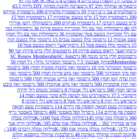
פצות בום מיקס 4 טעמים 4 גרם
אוראו אפרסק 97
ולד חלב 97 גרם
ערכה להכנת ממתק DIY גלידה 43.5
בי ג'ינג'רברד 59 גרם
ממרח מלטיזרס 200 גרם
ממרח טוויקס
בל 15 ס"מ בטעם אוכמניות 17 גרם
מסטיק חבל 15
בן 17 גרם
ממרח סניקרס 200 גרם
שוקולד רושן אורירי
מקלות גומי עם ג'לי וסוכריות בטעם פירות 36 גרם
מקלות גומי
ריות בטעם פטל ואוכמניות 36 גרם
מקלות גומי עם ג'לי חמוץ
רם
גומי בולז בטעם ענבים 15 גרם
גומי בולז בטעם תות
בולז בטעם פטל 15 גרם
קראנצ'י רואופ בטעם פטל 10
רואופ בטעם פירות 10 גרם
מנטוס קלין ברט פירות יער 90
ין ברט' מנטה 90 גרם
SC Join
SC Renew Membership
M
ממתק אצבעוני 7.5 גרם
גומי המבורגר גדול+ ג'ל חמוץ 50
גר מיני 10 גרם
גומי ואוו בקבוק מסטיק חמוץ 500 גרם
גומי
גר 500 גרם
גומי ואוו נחש פירות חמוץ 500 גרם
גומי ואוו
מוץ 500 גרם
גומי ואוו כריש אבטיח חמוץ 500 גרם
גומי
ות 500 גרם
גומי ואוו נחש אנקונדה 500 גרם
גומי ואוו כובע
רם
ראש ג'לי אבטיח 8 גרם
סוכ' מנטוס רול יחידה
אורביט גומי לעיסה ללא סוכר בטעם תפוח 14
תות 8 גרם
ראש ג'לי פטל 8 גרם
ראש ג'לי דובדבן 8
עם חמאה קופסת פח ורדים 114 גרם
עוגיות טעם חמאה
 114 גרם
רול וופל מאסטר 400 גרם
וופל מאסטר גריף
ון מגה שוקו 145ג'
מילקה טבלה פטל 100ג'-K
מילקה טבלה
ג' - K
מילקה טבלה אגוז שלם 95ג'-K
מילקה קייק אנד
מילקה טבלה צימוק אגוז 90ג'-K
מילקה טבלה דובדבן 100ג' -
ת שוקולד באהבה 48 גרם
לבבות שוקולד בקופסא יהלום