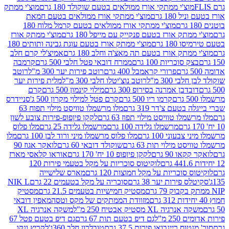
וצ'י ממתקי אורז ממולאים בטעם שוקולד 180 גרם
מוצ'י ממתק
180 גרם
מוצ'י ממתקי אורז ממולאים בטעם חמאת
מוצ'י ממתקי אורז ממולאים בטעם קרמל מלוח 180
תק אורז בטעם פנקייק עם מייפל 180 גרם
מוצ'י ממתק אורז
18 גרם
מוצ'י ממתק אורז בטעם עוגת גבינה ותותים 180
תק אורז בטעם תה מאצ'ה וחלב 180 גרם
אמיצ'לי קרם חלב
סוכריות 100 גרם
ממרח דובאי פטל חלבי 500 גרם
קרמבה
פרורי קראמבל 400 גרם
רוטב פירות יער 300 מ"ל
רוטב
 300 מ"ל
רוטב נוצ'יטלו חלבי 300 מ"ל
מלית פירות יער
דבן אמרנה בסירופ 300 גרם
מילוי קינמון 500 גרם
קרם
קרמו ריו 500 גרם
קרם פטל למילוי מקרון 500 ג'
סניידרס
טעם צ'דר 319 גרם
מלו מרשמלו טוויסט מילוי תפוח 63
לו טוויסט מילוי תפוז 63 גרם
לקקן פיןפופ-פירות צובע לשון
מרשמלו גלידה 100 גרם
מרשמלו גלידה 25 גרם
מלו פלוס
עוני 100 גרם
מלו פלוס מרשמלו מיני ורוד לבן 100 גרם
מלו
 מילוי תות 63 גרם
שוקולד דובאי 60 גרם
לואקר אגוז 90
ו 90 גרם
לקקן פיןפופ 10 יח' 170 גרם
אוראו קלאסי מארז
לוקיטוס סוכריות על מקל בטעמי פירות 120
סוכריות על מקל חמוצות 120 גרם
מארס שלישייה
פירות יער 38 גרם
סוכריה על מקל בטעמים 22 גרם
NIK L
מסטיק חמישיות בטעמים 21.5 גרם
מסטיק
מזוודת הממתקים של מקס וטסה
מאפין דובאי
יה XL מסטיק אבטיח 250 מ"ל
משקה אנרגיה XL
2 מ"ל
גם דיפ בטעם תות 67 גרם
גם דיפ בטעם פטל 67
ס ריינבואו פירות 37.5 גרם
טובלרון חלב 360ג'
לקריץ ונקו