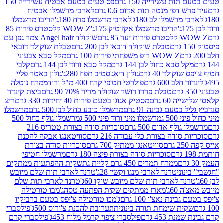
ת עשירייה 150 גרם
פס טעים בטעם אבטיח עשירייה 150
דפי מנטה תות אדום 0.6 גרם
לארבי מרשמלו אבטיח
מרשמלו לב 180ג'
לארבי מרשמלו פרח 180ג'
הריבו מרשמלו
הריבו מרשמלו אקזוטיק 175ג'
WOW Z קלסטרס פירות 85
 85 גרם
שוקולד Angel hair צמר גפן עם
טבלת שוקולד דובאי לבן 200 גרם
טבלת שוקולד דובאי
WOW Z רופ משפחתי פירות 100 גרם
מקל סבא צבעוני
 סבא כחול לבן 144 גרם
מקל סבא ורוד לבן 144 גרם
קלבי
ולד 40 גרם
גולון דיאג'סטיב תפוז 280ג'
גולון באטר פליי
ב 600 גרם
פולרטי חטיפי קרח 400 מ"ל ורוד
ממרח נוטלה
טבלת פררו רושר שוקולד מריר 70% 90 גרם
ביצת קינדר
60 גרם
מסטיק אגוגו בטעם פירות 40 יחידות 330 גרם
ריצ
טעם גבינה 91 גרם
מרשמלו כובע כחול לבן 500 גרם
מרשמלו
50 ג
מרשמלו מיני ורוד פיני 500 ג
מרשמלו גולף כחול 500
לף אדום 500 גרם
סוכריות סודה בצורת טטריס 216
סודה בצורת כלי עבודה 216 גרם
סוויטאנגו אבקה להכנת
סוויטאנגו ממתיק 700 גרם
סוכריות סודה בצורת
סוכריות סודה בצורת פיצה 180 גרם
מרשמלו חטיפי
ממרח תמרים 450 גרם קליית גת
שקית ההפתעות ממתקים
וני
טרנד לארבי מנגו וקשיו 28ג'
טרנד לארבי תות שלם מיובש
ד לארבי תות שלם מיובש שוקו 60ג'
טרנד לארבי תות שלם
6ג'
מארז ממתקים שקית הפתעה טסה
ג'מבו טורטילה
נת נאצ'ו 100 גרם
ג'מבו טורטילה צ'יפס בטעם ברביקיו
ית שימחת תורה בינונית
תערובת להכנת צ'ורוס 500ג'
פילסברי
 453 גרם
פילסברי ציפוי קרמל מלוח 453ג'
פילסברי קרם