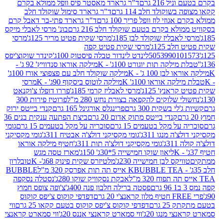
 216 גרם
ד"ר גרארד מאסטר פיס וופל ממולא בקרם
שוקולד חלב 114 גרם
ד"ר גרארד סימול שוקולד חלב
וזי לוז וופל פריך 100 גרם
ד"ר גרארד פתי-בר דאבל קרם
לא בקרם בטעם שוקולד חלב 216 גרם
בונ' מרסי לאבלי מיקס
בליז שוקולד לבן 185ג'
מרסי שקית פטיט מריר 125ג'
מרסי
ב 125ג'
מרסי שקית פטיט קפה
505399010
לינדט לינדור טבלה פיסטוק 100ג'
קינדר שוקוצ'יפס
ילקה תות יוגורט 100ג' - K
מילקה אוראו סנדוויץ' 92 ג' -
בן 100 ג' - K
מילקה שוקולד חלב עם פצפוצי אורז 100ג'
ה אוראו 100ג' K
מילקה לוטוס ביסקוף 90ג' - K
מרסי
אנץ' 125ג'
מרסי לאבליז קרמי 185ג'
פררו דופלו צ'וקנאט
 שלוקים להקפאה בצורת נחש 280 מ"ל
פרוטיז פירות 300
י בשקית 300 גרם
פרינגלס אורגינל 165 גרם
קנדי בייטס ירוק
קנדי בייטס מתוק אדום 20 גרם
ביצת הפתעה ענקית בנים 36
ל מקל בטעמים 15 גרם
סוכריה על מקל בטעמים 15 גרם
גומי
 מנגו 311ג'
גומי מקסיקני דולצ'ה אבטיח 311ג'
גומי מקסיקני
ג'
גומי מקסיקני דולצ'ה תות 311ג'
חטיף מילקה אוראו
ליאון שוקו חמישייה 5*30ג' 150ג'
מארז טסה מגש
יקס לבן חמישייה 230ג'
מלטיזרס שקית פינוק 68ג'- K
טובלרון
BUBBLE TEA אייס תה תות אפרסק 320 מ"ל
BUBBLE
אבקת נסקוויק שוקו 280ג'
נסטלה נסקפה
פסטה ברילה חלבון פנה 400ג'
צ'ופה צופס חמוץ
דפדפי קוקוס צ'יפס קוקוס
2 גרם
דפדפי קוקוס צ'יפס קוקוס בטעם קקאו 25 גרם
ווי
 מנגו 20ג'
ווי סמארט קראנצי אננס 20ג'
ווי סמארט קראנצי