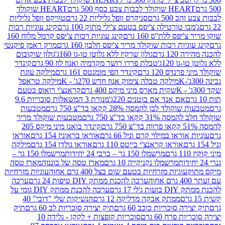
ולד לבבות צבע כסף 500 גרם
HEART שוקולד
50 גרם
סניקרס וופל גליליות 22 גרם
טוויקס וופל גליליות
ו טורטילה צ'יפס בטעם צ'ילי מתוק 100 גרם
קינג עוגיות רכות
ס ללת''ס 160 גרם
קינג עוגיות רכות צ'יפס קרמל מלוח 160
יות רכות שוקולד מריר צ'יפס חלבון 160 גרם
מרק ראמן פיקנטי
 גרם
גולון שרקיז ללא גלוטן טו-גו 160ג'
גולון שוקובום
 120ג'
טבלת פררו רושר מקדמיה ואגוז לוז 90 גרם
קינדר
נדס 120 גרם
קינדר הפי מומנטס 161 גרם
מילקה עוגת
מילקה טבלה צימוק אגוז חדש 270ג' - K
מילקה טראפל
שקית מארס מיני מיקס 400 גרם
קראנצ'י רואופ בטעם
אם אנד אם בוטנים 220ג'
מנורת 3 המשאלות סוכריות 9.6
לד לבן להמסה 28% קקאו בד"צ 750 גרם
מטבעות
 קקאו בד"צ 750 גרם
מטבעות שוקולד מריר
קינדר בואנו מיני מיקס 205
ראו במילוי קרם וניל 66 גרם
אוראו בראוניז 154 גרם
אוראו
אוראו קראנצ'י בייטס 110 גרם
אוראו גולדן 154 גרם
מילקה
מרשמלו 150 גר – ברבי 24 יחידות
מרשמלו 150 גר –
מרשמלו נקניקייה 10 גרם
מארז טסה של בוננזה
מארז טסה
עוגיות מזרחיות בטעם שום בצל 400 גרם אחוה
עוגיות מזרחיות
ערכה להכנת ממתק DIY טיפות 24 גרם
ערכה
 17 גרם
ערכה להכנת ממתק DIY גומי על
ממתק אבקה מדליקה 12 גרם
הנשיקות שלי "דובי" 40
 סוכריות כוכב 60 גרם
תיק יצירה סוכריות לב 60 גרם
תיק
פרח 60 גרם
סוכריות קופצות + לקקן - גלידה 10