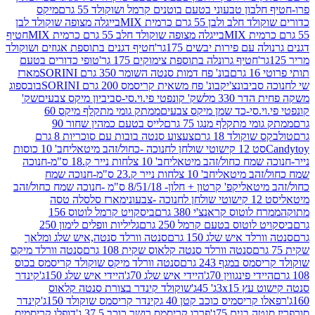
בון טבעוני בטעם בוטנים קרמל ושוקולד 55 גרם
מיקס
 ולבן 55 גרם כרמית MIX
בייגלה מצופה שוקולד לבן
בייגלה מצופה שוקולד חלב 55 גרם כרמית MIX
חטיף
עם פירות יבשים 175גר'
חטיף דגנים בתוספת אגוזים ושוקולד
חטיף גרונלה בתוספת צימוקים 175 גר'
טופי כדורים בטעם
ם
בונ' פח דמות סנטה השומר 350 גרם SORINI
מארז
ביבונצ'יק
בונ' פח משאית קריסמס 200 גרם SORINI
בובספוג
 330 מל
שק' קונפטי פי.וי.סי-סביביון מיקס צבעים
שק'
וי.סי-כד שמן מיקס צבעים
ממתק גומי מתקלף מיקס 60
י מתקלף מנגו 75 גרם
לייס בטעם כמהין שחור 90
קולד 18 גרם
צעצוע סנטה בובות עם סוכריות 8 גרם
1 קישוטי שולחן לחנוכה -כחול/זהב מיטאלי
חב' 10 כוסות
 שמח כחול/זהב מיטאלי
חב' 10 צלחות נייר ק.18 ס"מ-חנוכה
הב מיטאלי
חב' 10 צלחות נייר ק.23 ס"מ-חנוכה שמח
יטאלי
קפ' קרטון + חלון- 8/51/18 ס"מ -חנוכה שמח כחול/זהב
עוני
מארז סלסלה טסה
לוטוס קראנצ'י 380 גרם
ביסקויט קרמל לוטוס 156
לוטוס בטעם קרמל 250 גרם
גליליות וופלים לימון 250
ד איש שלג 150 גרם
סנטה וורלד סנטה,איש שלג ומלאך
סנטה וורלד סנטה קלאוס שקית 108 גרם
סנטה וורלד מיקס
 במגף 243 גרם
סנטה וורלד מיקס שוקולד קריסמס בכוס
י פינגווין 70ג'
היידי איש שלג 70ג'
היידי איש שלג 150ג'
קינדר
3xג' 45ג'
שוקולד קינדר בצורת סנטה קלאוס
קריסמיס כוכב קטן 40 ג
קינדר קריסמס שוקולד 150ג'
קינדר
בנים 75ג'
פררו קריסמס רושר כוכב 37.5 ג'
דופלו קריסמיס