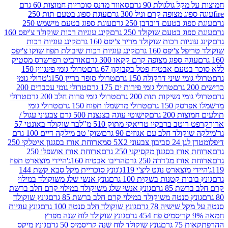
 גולגולת 90 גרם
סאוור מדנס סוכריות חמוצות 60 גרם
 מצופה קרם וניל 300 גרם
עוגת ספוג בטעם תות 250
 בטעם דובדבן 250 גרם
עוגת ספוג בטעם מישמש 250
ג בטעם שוקולד 250 גרם
קינג עוגיות רכות שוקולד צ'יפס 160
יות רכות שוקולד מריר צ'יפס 160 גרם
קינג עוגיות רכות
'יפס 160 גרם
קינג עוגיות רכות שיבולת תפוז שוקו צ'יפס
ה ספוג מצופה קרם קקאו 300 גרם
אורביט רפרשרס מסטיק
עם אבטיח פטל בקבוקון 67 גרם
טרולי גומי פינגווין 150
י שיני דרקולה 150 גרם
טרולי סופר בריין 150ג'
טרולי גומי
טרולי גומי פירות ים 175 גרם
טרולי גומי עכברים 200
י נשיקות תות 200 גרם
טרולי גומי פרות חלב 200 גרם
טרולי
150 גרם
טרולי מרשמלו תפוח 150 גרם
טרולי גומי
200 גרם
קישוטי עוגה בצנצנת 500 גרם צבעוני עגול /
טב ברבקיו טריאקי מתוק 510 מ"ל
בר שוקולד באונטי 57
ולד חלב עם אגוזים 90 גרם
שוק' טב מילקה דיים 100 גרם
יבון צבעוני 5X2 סמ
ארוחת אורז בסגנון איטלקי 250
ז בסגנון מקסיקני 250 גרם
ארוחת אורז אושפלו 250
ז מג'דרה 250 גרם
הריבו אבטיח 160ג'
היידי מוצארט תפוז
וצארט נוגט ליצ'י 119ג'
גונץ סוכריית מקל סבא קשת 144
ת קטנות בשקית 100 גרם
גונץ אנשי שלג משוקולד במילוי
85 גרם
גונץ אנשי שלג משוקולד במילוי קרם חלב ברשת
 סנטה משוקולד במילוי קרם חלב ברשת 85 גרם
גונץ שוקולד
שישיה 78 גרם
גונץ שוקולד חלב סנטה 100 גרם
גונץ עוגיות
גונץ שוקולד לוח שנה מפרץ
גרם
גונץ שוקולד לוח שנה קריסמיס 50 גרם
גונץ מיקס