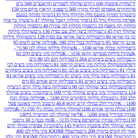
ק 100 ג'
קרם שוקולד לשמרים וקראנצ'ים 500 גרם
רסו למילוי מקרון 500 גרם
פניני קראנץ מיקס מיני 150
תק בטעם מלון מתקלף גדול 135ג'
טרנד ממתק בטעם
גדול 135ג'
פוקי מקלות דאבל שוקולד 47 גרם
שוק' בר פוקי
 33 גרם
פוקי מקלות לבן עוגיות 40 גרם
פוקי מקלות
רם
מילקה ביצה חלב עם כפית 136 גרם
שוקולד מילקה
 גרם
מילקה ביצה אוראו עם כפית 128 גרם
שוקולד מילקה
גרם
מילקה בבלי חלב 90ג'-K
מילקה ארנב לוטוס 95
ה אוראו 100ג' - K
שוקולד מילקה טבלה לבן 90 גר' -
ה סנסיישן קקאו 156ג' - K
מילקה מיני ביצים חלב 81
ים ביסקוויט 264 גרם
מילקה חום לבן 90 גרם
ולד מילקה מיני ביצים קריספי 81 גרם
מילקה מיני ביצים לבן
מילקה מיני ביצים ש.לבן 81 גרם
מילקה מיני ביצים ביסקוויט
 ביצה מילוי מיני ביצים 97 גרם
מילקה מיני ביצים אוראו 81
י ביצים דאיים 81 גרם
מילקה קרם אגוזים 85 גרם
קה ביצי שוקולד לבן 90 גרם
מילקה ביצה מילוי קרם רביעייה
דור מיני ביצים שוקולד מריר 100 גרם
קוטדור ביצים שוקולד
טבלת מילקה ביסקוויט קרם 100ג' - K
מילקה טבלה תות
נדר חלב במילוי קרם קקאו 46.8 גרם
בונ' היידי מאונטן פטל
סי אגוזים 100ג'
שוקולד מילקה טבלה ג'לי 250 גר'-K
מילקה
פאוס 260ג' - K
ליאון שוקולד לבן חמישייה 5*30ג'
וגיות שוקוצי'פס צימוק 135ג' - K
גומי בננה כ 30 גרם
בר
 חלב פיסטוק וקדאיף 145 גרם
קוביות אפיפית במילוי קרם
 כרמית 200 גרם
מרשמלו JOOMI מיני גולף לבן 400
400 גרם
מרשמלו JOOMI מיני גולף