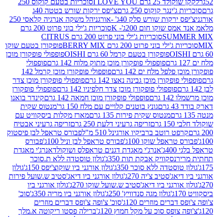
2 גרם I LOVE YOU
סוכריות בטעם קוקוס 250
ינגר קוקוס 250 גרם
צ'יפס ירקות שורש בטטה 40ג
רקות שורש סלק 40ג' -אורגני
הל משקה אנרגיה קלאסי 250
 שוקו חום 200ג'- K
סוכריות ג'ילי בוני פרוט 200 גרם
SUM
סוכריות ג'ילי בוני פרוט 200 גרם CITRUS
ילי בוני פרוט 200 גרם BERRY MIX
פופקורן בטעם שוקו
פופקורן בטעם קרמל 60 גרם OISHI
פופפולי פופקורן מוכן
פופפולי פופקורן מוכן מתוק מלוח 142 גרם
פופפולי
פלפל מלח ים 142 גרם
פופפולי פופקורן מוכן קרמל 142
ופקורן מוכן גבינה נאצו 142 גרם
פופפולי פופקורן מוכן צדר
פופפולי פופקורן מוכן צדר חלפיניו 142 גרם
פופפולי פופקורן
גרם
פופפולי פופקורן מוכן חמאה 142 גרם
קינדר בואנו
ם
גונץ בוטנים קלויים עם מלח 150 גר'
מנטוס שקית
מנטוס שקית פירות 135 גרם
מארז מקלות ביסקוויט עם
גרם
זריפה גרעיני דלעת 250 גרם
זריפה גרעיני אבטיח
ט רוטב ברביקיו אורגינל 510 מ"ל
פבורס טראפל לבן פיסטוק
טראפל שוקו 100ג'
פבורס טראפל לבן וניל 100ג'
פבורס
ג'
אנרג'י מאגדת דגנים טראפלס ושוקולד
אנרג'י מאגדת
ר
נסקוויק אבקת תות 350ג'
גולון טוסטדה ללא ת.סוכר
וסטדה ללא סוכר 350ג'
גולון אורגני ביו שוקוצ'יפס 150ג'
גולון
אג'סטיב צ'יה 270ג'
גולון אורגני ביו דיאג'סטיב ש.שועל פירות
אורגני ביו דיאג'סטיב ש.שועל שוקו 270ג'
גולון אורגני ביו
גולון מגה סנדוויץ' 250ג'
גולון אורגני ביו מריה 350ג'
סוכ'
ברים מוזרים 120ג'
סוכ' צ'ופה צ'ופס דברים מוזרים
צופס סוכ על מקל חמוץ 120ג'
ברילה פסטו ריקוטה א.מלך