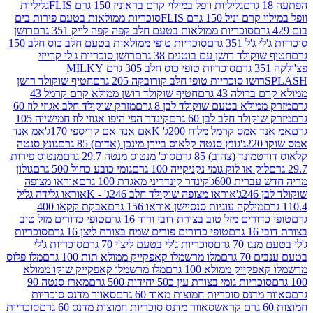
גליליות וופל במילוי קרם בראוניז 150 גרם FLIS
גליליות
יל 150 גרם FLIS
סוכריות ממולאות בטעם פירות בים
סוכריות ממולאות בטעם חלב קפה קפה לייק 351 גרם
רושן
351 גרם
סוכריות טופי ממולאות בטעם חלב כוס חלב 150
ולד רושן עם בוטנים 38 גרם
רושן סוכריות ג'לי קרייזי
סוכריות טופי כוס חלב 305 גרם MILKY
ושו סוכריות טופי חלב קורובקה 205 גרם
חטיף שוקולד רושן
לה 43 גרם
חטיף שוקולד רושן ממולא קרם קרמל 43
ולא בטעם שוקולד לבן 8 גרם
מזרק שוקולד חלב אגוזי לוז 60
לד חלב לבן 60 גרם
קינדר הפי היפו אגוזי לוז חמישייה 105
מס קרמל מלוח 200ג' K
אם אנד אם קריספי 170ג'
אמ אנד
גונץ סנטה קלאוס ביירן מינכן (אדום) 85 גרם
גונץ סנטה
ד (צהוב) 85 גרם
סוכ' מנטוס מנטה 29.7 גרם
מנטוס פירות
ק או לוק גומי נקניקייה 100 גרם
גומי כובע כחול 500 גרם
גולון
ית 600ג'
קינדר קינדריני מאגדת 100 גרם
אוראו מצופה
'
אוראו מצופה שוקולד חלב 246ג' - K
אוראו גלידה גליל
ילקה עוגיות סנסיישן אוראו 156 גרם
אבקת קקאו 400
רים מזל טוב בצורת דובי ורוד 16 גרם
טופי כדורים מזל טוב
ם
טופי כדורים פורים שמח בצורת ליצן 16 גרם
סוכריות
70 גרם
סוכריות ג'לי בטעם ליצ'י 70 גרם
סוכריות ג'לי
גרם
מלו מרשמלו קאפקייק ממולא תות 100 גרם
מלו פלוס
יק ממולא 100 גרם
מלו מרשמלו קאפקייק שוקו ממולא
יות גומי בצורת עין כ50 יחידות 500 גרם
מארז סנטה 90
נס סוכריות חמוצות מאוד 60 גרם
סאוור מדנס סוכריות
סאוור מדנס סוכריות חמוצות מדנס 60 גרם
סוכריות