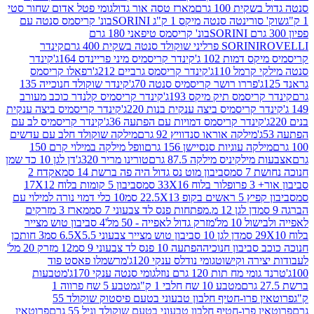
ת 100 גרם
מארז טסה אור גדול
גומי פטל אדום שחור סטי
רינטה סנטה מיקס 1 ק"ג SORINI
בונ' קריסמס סנטה עם
בונ' קריסמס טיפאני 180 גרם
גרם
SORINI
קינדר
דמות 102 ג'
קינדר קריסמיס מיני פריינדס 164ג'
קינדר
מל 110ג'
קינדר קריסמס גרביים 212ג'
רפאלו קריסמס
פררו רושר קריסמיס סנטה 70ג'
קינדר שוקולד חנוכייה 135
יסמס תיק מיקס 193ג'
קינדר קריסמיס קלנדר כוכב מעורב
 קריסמיס ביצה ענקית בנות 220ג'
קינדר קריסמיס ביצה ענקית
ינדר קריסמס דמויות עם הפתעה 36ג'
קינדר קריסמיס לב עם
מילקה אוראו סנדוויץ 92 גרם
מילקה שוקולד חלב עם עדשים
קה עוגיות סנסיישן 156 גרם
וופל מילקה במילוי קרם 150
לקיניס מילקה 87.5 גרם
טורינו מריר 320ג'
דן לגן 10 כד שמן
 סמ
סביבון מוט נס גדול היה פה ברשת 14 סמ
אקדח 2
33 סמ
סביבון 5 קומות בלוח 17X12
ופ 22.5X13 סמ
10 כלי דמוי נורה למילוי עם
דן לגן 12 מ.מפתחות פנס לד צבעוני 7 סמ
מארז 3 מזרקים
10 מל'
מזרק גדול לאפייה - 50 מל'
4 סביבון טוש מצייר
דן לגן 10 סביבון טוש מצייר צבעוני 6.5X5.5 סמ
3 חותכן
סביבון חנוכיה
הפתעה 10 פנס לד צבעוני 9 סמ
12 מזרק 20 מל'
ירה וקישוט
גומי נודלס ענקי 120ג'
מרשמלו פאסט פוד
 מח תות 120 גרם נוזל
גומי סנטה ענקי 170ג'
מטבעות
מטבע 10 שח חלבי 1 ק"ג
מטבע 5 שח פרווה 1
פרוטאין פרו-חטיף חלבון טבעוני בטעם פיסטוק שוקולד 55
פרו-חטיף חלבון טבעוני בטעם שוקולד וניל 55 גרם
פרוטאין