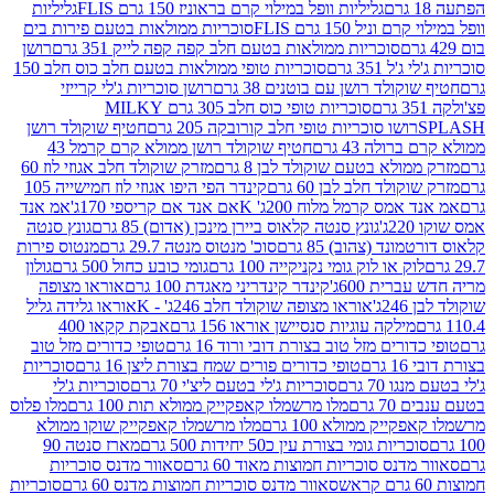
גליליות וופל במילוי קרם בראוניז 150 גרם FLIS
גליליות
יל 150 גרם FLIS
סוכריות ממולאות בטעם פירות בים
סוכריות ממולאות בטעם חלב קפה קפה לייק 351 גרם
רושן
351 גרם
סוכריות טופי ממולאות בטעם חלב כוס חלב 150
ולד רושן עם בוטנים 38 גרם
רושן סוכריות ג'לי קרייזי
סוכריות טופי כוס חלב 305 גרם MILKY
ושו סוכריות טופי חלב קורובקה 205 גרם
חטיף שוקולד רושן
לה 43 גרם
חטיף שוקולד רושן ממולא קרם קרמל 43
ולא בטעם שוקולד לבן 8 גרם
מזרק שוקולד חלב אגוזי לוז 60
לד חלב לבן 60 גרם
קינדר הפי היפו אגוזי לוז חמישייה 105
מס קרמל מלוח 200ג' K
אם אנד אם קריספי 170ג'
אמ אנד
גונץ סנטה קלאוס ביירן מינכן (אדום) 85 גרם
גונץ סנטה
ד (צהוב) 85 גרם
סוכ' מנטוס מנטה 29.7 גרם
מנטוס פירות
ק או לוק גומי נקניקייה 100 גרם
גומי כובע כחול 500 גרם
גולון
ית 600ג'
קינדר קינדריני מאגדת 100 גרם
אוראו מצופה
'
אוראו מצופה שוקולד חלב 246ג' - K
אוראו גלידה גליל
ילקה עוגיות סנסיישן אוראו 156 גרם
אבקת קקאו 400
רים מזל טוב בצורת דובי ורוד 16 גרם
טופי כדורים מזל טוב
ם
טופי כדורים פורים שמח בצורת ליצן 16 גרם
סוכריות
70 גרם
סוכריות ג'לי בטעם ליצ'י 70 גרם
סוכריות ג'לי
גרם
מלו מרשמלו קאפקייק ממולא תות 100 גרם
מלו פלוס
יק ממולא 100 גרם
מלו מרשמלו קאפקייק שוקו ממולא
יות גומי בצורת עין כ50 יחידות 500 גרם
מארז סנטה 90
נס סוכריות חמוצות מאוד 60 גרם
סאוור מדנס סוכריות
סאוור מדנס סוכריות חמוצות מדנס 60 גרם
סוכריות