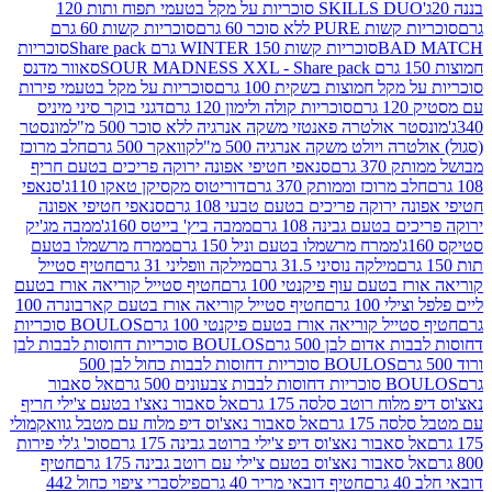
SKILLS DUO סוכריות על מקל בטעמי תפוח ותות 120
P ללא סוכר 60 גרם
סוכריות קשות 60 גרם
BAD
סוכריות קשות WINTER 150 גרם Share pack
סוכריות
סאוור מדנס
קל חמוצות בשקית 100 גרם
סוכריות על מקל בטעמי פירות
סוכריות קולה ולימון 120 גרם
דגני בוקר סיני מיניס
 אולטרה פאנטזי משקה אנרגיה ללא סוכר 500 מ"ל
מונסטר
ה ויולט משקה אנרגיה 500 מ"ל
קוואקר 500 גרם
חלב מרוכז
3 גרם
סנאפי חטיפי אפונה ירוקה פריכים בטעם חריף
 מרוכז וממותק 370 גרם
דוריטוס מקסיקן טאקו 110ג'
סנאפי
ירוקה פריכים בטעם טבעי 108 גרם
סנאפי חטיפי אפונה
בטעם גבינה 108 גרם
ממבה ביץ' בייטס 160ג'
ממבה מג'יק
ממרח מרשמלו בטעם וניל 150 גרם
ממרח מרשמלו בטעם
מילקה נוסיני 31.5 גרם
מילקה וופליני 31 גרם
חטיף סטייל
בטעם עוף פיקנטי 100 גרם
חטיף סטייל קוריאה אורז בטעם
100 גרם
חטיף סטייל קוריאה אורז בטעם קארבונרה 100
יל קוריאה אורז בטעם פיקנטי 100 גרם
BOULOS סוכריות
אדום לבן 500 גרם
BOULOS סוכריות דחוסות לבבות לבן
BOULOS סוכריות דחוסות לבבות כחול לבן 500
 צבעונים 500 גרם
אל סאבור
וח רוטב סלסה 175 גרם
אל סאבור נאצ'ו בטעם צ'ילי חריף
175 גרם
אל סאבור נאצ'וס דיפ מלוח עם מטבל גוואקמולי
סאבור נאצ'וס דיפ צ'ילי ברוטב גבינה 175 גרם
סוכ' ג'לי פירות
סאבור נאצ'וס בטעם צ'ילי עם רוטב גבינה 175 גרם
חטיף
חטיף דובאי מריר 40 גרם
פילסברי ציפוי כחול 442