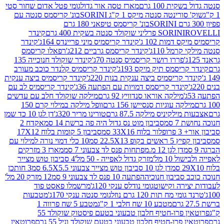
ת 100 גרם
מארז טסה אור גדול
גומי פטל אדום שחור סטי
רינטה סנטה מיקס 1 ק"ג SORINI
בונ' קריסמס סנטה עם
בונ' קריסמס טיפאני 180 גרם
גרם
SORINI
קינדר
דמות 102 ג'
קינדר קריסמיס מיני פריינדס 164ג'
קינדר
מל 110ג'
קינדר קריסמס גרביים 212ג'
רפאלו קריסמס
פררו רושר קריסמיס סנטה 70ג'
קינדר שוקולד חנוכייה 135
יסמס תיק מיקס 193ג'
קינדר קריסמיס קלנדר כוכב מעורב
 קריסמיס ביצה ענקית בנות 220ג'
קינדר קריסמיס ביצה ענקית
ינדר קריסמס דמויות עם הפתעה 36ג'
קינדר קריסמיס לב עם
מילקה אוראו סנדוויץ 92 גרם
מילקה שוקולד חלב עם עדשים
קה עוגיות סנסיישן 156 גרם
וופל מילקה במילוי קרם 150
לקיניס מילקה 87.5 גרם
טורינו מריר 320ג'
דן לגן 10 כד שמן
 סמ
סביבון מוט נס גדול היה פה ברשת 14 סמ
אקדח 2
33 סמ
סביבון 5 קומות בלוח 17X12
ופ 22.5X13 סמ
10 כלי דמוי נורה למילוי עם
דן לגן 12 מ.מפתחות פנס לד צבעוני 7 סמ
מארז 3 מזרקים
10 מל'
מזרק גדול לאפייה - 50 מל'
4 סביבון טוש מצייר
דן לגן 10 סביבון טוש מצייר צבעוני 6.5X5.5 סמ
3 חותכן
סביבון חנוכיה
הפתעה 10 פנס לד צבעוני 9 סמ
12 מזרק 20 מל'
ירה וקישוט
גומי נודלס ענקי 120ג'
מרשמלו פאסט פוד
 מח תות 120 גרם נוזל
גומי סנטה ענקי 170ג'
מטבעות
מטבע 10 שח חלבי 1 ק"ג
מטבע 5 שח פרווה 1
פרוטאין פרו-חטיף חלבון טבעוני בטעם פיסטוק שוקולד 55
פרו-חטיף חלבון טבעוני בטעם שוקולד וניל 55 גרם
פרוטאין