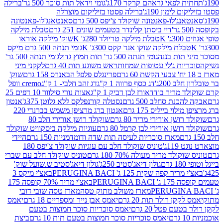
לפאי גראהם קרקר 170ג'
גומי וידאל תות סוכר 500 גר'
ברילה
לימון 190ג'
ברילה פסטו בזיליקום מוצרלה
ג'לו-פאנטונה שוקולד צ'יפס 500 גרם
סאנטאנג'לו-פאנטונה
דיי ביסתן קלינדר בטעמים שונים 251 גרם
טבלת מילקה
K
טבלת מילקה טריולד 280ג' K
שוק' מילקה אוראו
לת מילקה שוקו אנד קקס 300ג' K
גומי תנתה 500 גרם מיקס
 תות בננה
גומי תנתה 500 גר' תות חמוץ גדול
גומי תנתה 500 גר'
יות ג'לי עטופות שמחות
ראש משוגע תות 40 גרם
לקקני מיני
פרינגלס פלפל הבאנרס 158 גרם
שוק'
 200ג'
דג כסף פרווה 1 ק"ג
דג זהב חלבי- 1 ק"ג
cremo וופל
 מריר בודד
אורז לבן דביק 1 ק"ג
אצות נורי סילוור 10 דפים 25
נת סחלב 500 גרם
נסטלה קורנפלקס ללא גלוטן 375ג'
אנטון
וי בייליס 175 גרם
אנטון ברג מרציפן משמש בברנדי 220
שן אורירי מריר 80 גרם
שוקולד רושן אורירי חלב 80
ושן אורירי לבן קרמל 80 גרם
עוגיות מילקה ביסקוויט שוקולד
מארז סוכריות לעיסה תות שדה ודומדמניות 150 גרם
היידי
1ג'
טוניס שוקולד חלב עם עוגיות שוקולד צ'יפס 180
לד מריר מעולה 70% 180 גרם
טוניס שוקולד חלב עם שברי
גולון דיאג'סטיב 250ג'
גולון דיאג'סטיב ש.שועל שוק'
 קפה שקית 125 ג' PERUGINA BACI
באצ'י מיקס 3
PERUGINA
באצ'י מריר 70% קופסה 175
מארז משולב מתוק טסה
מארז טסה שובי דובי
קן רולר תות 20 גרם
יאמס אבן נייר ומספריים 18 גרם
יאמס
עם פטל 20 גרם
יאמס סוכריות סוכר חמוצות בטעם
יאמס סוכריות סוכר חמוצות בטעם תות 10 גרם
ביצת