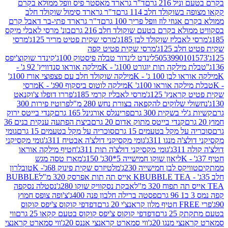
 216 גרם
ד"ר גרארד מאסטר פיס וופל ממולא בקרם
שוקולד חלב 114 גרם
ד"ר גרארד סימול שוקולד חלב
וזי לוז וופל פריך 100 גרם
ד"ר גרארד פתי-בר דאבל קרם
לא בקרם בטעם שוקולד חלב 216 גרם
בונ' מרסי לאבלי מיקס
בליז שוקולד לבן 185ג'
מרסי שקית פטיט מריר 125ג'
מרסי
ב 125ג'
מרסי שקית פטיט קפה
505399010
לינדט לינדור טבלה פיסטוק 100ג'
קינדר שוקוצ'יפס
ילקה תות יוגורט 100ג' - K
מילקה אוראו סנדוויץ' 92 ג' -
בן 100 ג' - K
מילקה שוקולד חלב עם פצפוצי אורז 100ג'
ה אוראו 100ג' K
מילקה לוטוס ביסקוף 90ג' - K
מרסי
אנץ' 125ג'
מרסי לאבליז קרמי 185ג'
פררו דופלו צ'וקנאט
 שלוקים להקפאה בצורת נחש 280 מ"ל
פרוטיז פירות 300
י בשקית 300 גרם
פרינגלס אורגינל 165 גרם
קנדי בייטס ירוק
קנדי בייטס מתוק אדום 20 גרם
ביצת הפתעה ענקית בנים 36
ל מקל בטעמים 15 גרם
סוכריה על מקל בטעמים 15 גרם
גומי
 מנגו 311ג'
גומי מקסיקני דולצ'ה אבטיח 311ג'
גומי מקסיקני
ג'
גומי מקסיקני דולצ'ה תות 311ג'
חטיף מילקה אוראו
ליאון שוקו חמישייה 5*30ג' 150ג'
מארז טסה מגש
יקס לבן חמישייה 230ג'
מלטיזרס שקית פינוק 68ג'- K
טובלרון
BUBBLE TEA אייס תה תות אפרסק 320 מ"ל
BUBBLE
אבקת נסקוויק שוקו 280ג'
נסטלה נסקפה
פסטה ברילה חלבון פנה 400ג'
צ'ופה צופס חמוץ
דפדפי קוקוס צ'יפס קוקוס
2 גרם
דפדפי קוקוס צ'יפס קוקוס בטעם קקאו 25 גרם
ווי
 מנגו 20ג'
ווי סמארט קראנצי אננס 20ג'
ווי סמארט קראנצי