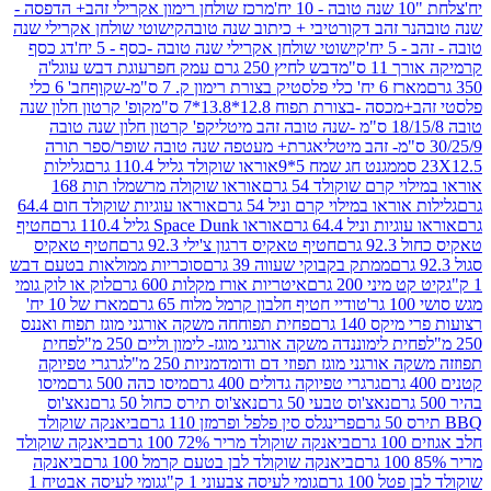
מרכז שולחן רימון אקרילי זהב+ הדפסה -
ר זהב דקורטיבי + כיתוב שנה טובה
קישוטי שולחן אקרילי שנה
יח'
קישוטי שולחן אקרילי שנה טובה -כסף - 5 יח'
דג כסף
 ס"מ
דבש לחיץ 250 גרם עמק חפר
עוגת דבש עוגל'ה
טיק בצורת רימון ק. 7 ס"מ-שקוף
חב' 6 כלי
 -בצורת תפוח 12.8*13.8*7 ס"מ
קופ' קרטון חלון שנה
קפ' קרטון חלון שנה טובה
אגרת+ מעטפה שנה טובה שופר/ספר תורה
מגנט חג שמח 5*9
אוראו שוקולד גליל 110.4 גרם
גלילות
קרם שוקולד 54 גרם
אוראו שוקולה מרשמלו תות 168
ראו במילוי קרם וניל 54 גרם
אוראו עוגיות שוקולד חום 64.4
ת וניל 64.4 גרם
אוראו Space Dunk גליל 110.4 גרם
חטיף
גרם
חטיף טאקיס דרגון צ'ילי 92.3 גרם
חטיף טאקיס
ממתק בקבוקי שעווה 39 גרם
סוכריות ממולאות בטעם דבש
יני 200 גרם
איטריות אורז מקלות 600 גרם
לוק או לוק גומי
טודיי חטיף חלבון קרמל מלוח 65 גרם
מארז של 10 יח'
ס 140 גרם
פחית תפוחחה משקה אורגני מוגז תפוח ואננס
ת לימוננדה משקה אורגני מוגז- לימון וליים 250 מ"ל
פחית
אורגני מוגז תפוזי דם ודומדמניות 250 מ"ל
גרגרי טפיוקה
גרגרי טפיוקה גדולים 400 גרם
מיסו כהה 500 גרם
מיסו
נאצ'וס טבעי 50 גרם
נאצ'וס תירס כחול 50 גרם
נאצ'וס
פרינגלס סין פלפל ופרמזן 110 גרם
ביאנקה שוקולד
ם
ביאנקה שוקולד מריר 72% 100 גרם
ביאנקה שוקולד
ביאנקה שוקולד לבן בטעם קרמל 100 גרם
ביאנקה
100 גרם
גומי לעיסה צבעוני 1 ק"ג
גומי לעיסה אבטיח 1