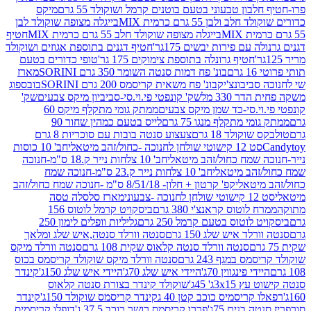
בון טבעוני בטעם בוטנים קרמל ושוקולד 55 גרם
מיקס
 ולבן 55 גרם כרמית MIX
בייגלה מצופה שוקולד לבן
בייגלה מצופה שוקולד חלב 55 גרם כרמית MIX
חטיף
עם פירות יבשים 175גר'
חטיף דגנים בתוספת אגוזים ושוקולד
חטיף גרונלה בתוספת צימוקים 175 גר'
טופי כדורים בטעם
ם
בונ' פח דמות סנטה השומר 350 גרם SORINI
מארז
ביבונצ'יק
בונ' פח משאית קריסמס 200 גרם SORINI
בובספוג
 330 מל
שק' קונפטי פי.וי.סי-סביביון מיקס צבעים
שק'
וי.סי-כד שמן מיקס צבעים
ממתק גומי מתקלף מיקס 60
י מתקלף מנגו 75 גרם
לייס בטעם כמהין שחור 90
קולד 18 גרם
צעצוע סנטה בובות עם סוכריות 8 גרם
1 קישוטי שולחן לחנוכה -כחול/זהב מיטאלי
חב' 10 כוסות
 שמח כחול/זהב מיטאלי
חב' 10 צלחות נייר ק.18 ס"מ-חנוכה
הב מיטאלי
חב' 10 צלחות נייר ק.23 ס"מ-חנוכה שמח
יטאלי
קפ' קרטון + חלון- 8/51/18 ס"מ -חנוכה שמח כחול/זהב
עוני
מארז סלסלה טסה
לוטוס קראנצ'י 380 גרם
ביסקויט קרמל לוטוס 156
לוטוס בטעם קרמל 250 גרם
גליליות וופלים לימון 250
ד איש שלג 150 גרם
סנטה וורלד סנטה,איש שלג ומלאך
סנטה וורלד סנטה קלאוס שקית 108 גרם
סנטה וורלד מיקס
 במגף 243 גרם
סנטה וורלד מיקס שוקולד קריסמס בכוס
י פינגווין 70ג'
היידי איש שלג 70ג'
היידי איש שלג 150ג'
קינדר
3xג' 45ג'
שוקולד קינדר בצורת סנטה קלאוס
קריסמיס כוכב קטן 40 ג
קינדר קריסמס שוקולד 150ג'
קינדר
בנים 75ג'
פררו קריסמס רושר כוכב 37.5 ג'
דופלו קריסמיס