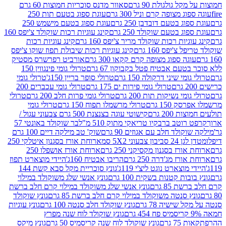
 גולגולת 90 גרם
סאוור מדנס סוכריות חמוצות 60 גרם
 מצופה קרם וניל 300 גרם
עוגת ספוג בטעם תות 250
 בטעם דובדבן 250 גרם
עוגת ספוג בטעם מישמש 250
ג בטעם שוקולד 250 גרם
קינג עוגיות רכות שוקולד צ'יפס 160
יות רכות שוקולד מריר צ'יפס 160 גרם
קינג עוגיות רכות
'יפס 160 גרם
קינג עוגיות רכות שיבולת תפוז שוקו צ'יפס
ה ספוג מצופה קרם קקאו 300 גרם
אורביט רפרשרס מסטיק
עם אבטיח פטל בקבוקון 67 גרם
טרולי גומי פינגווין 150
י שיני דרקולה 150 גרם
טרולי סופר בריין 150ג'
טרולי גומי
טרולי גומי פירות ים 175 גרם
טרולי גומי עכברים 200
י נשיקות תות 200 גרם
טרולי גומי פרות חלב 200 גרם
טרולי
150 גרם
טרולי מרשמלו תפוח 150 גרם
טרולי גומי
200 גרם
קישוטי עוגה בצנצנת 500 גרם צבעוני עגול /
טב ברבקיו טריאקי מתוק 510 מ"ל
בר שוקולד באונטי 57
ולד חלב עם אגוזים 90 גרם
שוק' טב מילקה דיים 100 גרם
יבון צבעוני 5X2 סמ
ארוחת אורז בסגנון איטלקי 250
ז בסגנון מקסיקני 250 גרם
ארוחת אורז אושפלו 250
ז מג'דרה 250 גרם
הריבו אבטיח 160ג'
היידי מוצארט תפוז
וצארט נוגט ליצ'י 119ג'
גונץ סוכריית מקל סבא קשת 144
ת קטנות בשקית 100 גרם
גונץ אנשי שלג משוקולד במילוי
85 גרם
גונץ אנשי שלג משוקולד במילוי קרם חלב ברשת
 סנטה משוקולד במילוי קרם חלב ברשת 85 גרם
גונץ שוקולד
שישיה 78 גרם
גונץ שוקולד חלב סנטה 100 גרם
גונץ עוגיות
גונץ שוקולד לוח שנה מפרץ
גרם
גונץ שוקולד לוח שנה קריסמיס 50 גרם
גונץ מיקס