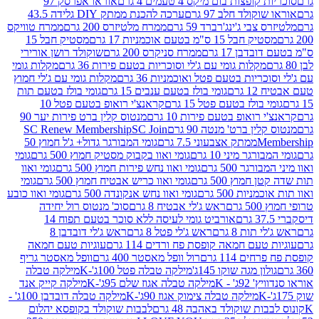
פצות בום מיקס 4 טעמים 4 גרם
אוראו אפרסק 97
ולד חלב 97 גרם
ערכה להכנת ממתק DIY גלידה 43.5
בי ג'ינג'רברד 59 גרם
ממרח מלטיזרס 200 גרם
ממרח טוויקס
בל 15 ס"מ בטעם אוכמניות 17 גרם
מסטיק חבל 15
בן 17 גרם
ממרח סניקרס 200 גרם
שוקולד רושן אורירי
מקלות גומי עם ג'לי וסוכריות בטעם פירות 36 גרם
מקלות גומי
ריות בטעם פטל ואוכמניות 36 גרם
מקלות גומי עם ג'לי חמוץ
רם
גומי בולז בטעם ענבים 15 גרם
גומי בולז בטעם תות
בולז בטעם פטל 15 גרם
קראנצ'י רואופ בטעם פטל 10
רואופ בטעם פירות 10 גרם
מנטוס קלין ברט פירות יער 90
ין ברט' מנטה 90 גרם
SC Join
SC Renew Membership
M
ממתק אצבעוני 7.5 גרם
גומי המבורגר גדול+ ג'ל חמוץ 50
גר מיני 10 גרם
גומי ואוו בקבוק מסטיק חמוץ 500 גרם
גומי
גר 500 גרם
גומי ואוו נחש פירות חמוץ 500 גרם
גומי ואוו
מוץ 500 גרם
גומי ואוו כריש אבטיח חמוץ 500 גרם
גומי
ות 500 גרם
גומי ואוו נחש אנקונדה 500 גרם
גומי ואוו כובע
רם
ראש ג'לי אבטיח 8 גרם
סוכ' מנטוס רול יחידה
אורביט גומי לעיסה ללא סוכר בטעם תפוח 14
תות 8 גרם
ראש ג'לי פטל 8 גרם
ראש ג'לי דובדבן 8
עם חמאה קופסת פח ורדים 114 גרם
עוגיות טעם חמאה
 114 גרם
רול וופל מאסטר 400 גרם
וופל מאסטר גריף
ון מגה שוקו 145ג'
מילקה טבלה פטל 100ג'-K
מילקה טבלה
ג' - K
מילקה טבלה אגוז שלם 95ג'-K
מילקה קייק אנד
מילקה טבלה צימוק אגוז 90ג'-K
מילקה טבלה דובדבן 100ג' -
ת שוקולד באהבה 48 גרם
לבבות שוקולד בקופסא יהלום