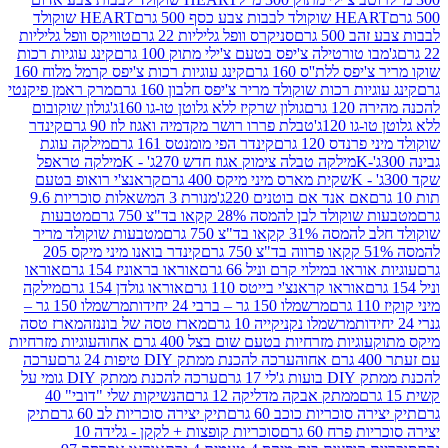
ולד לבבות צבע כסף 500 גרם
HEART שוקולד
50 גרם
סניקרס וופל גליליות 22 גרם
טוויקס וופל גליליות
ו טורטילה צ'יפס בטעם צ'ילי מתוק 100 גרם
קינג עוגיות רכות
ס ללת''ס 160 גרם
קינג עוגיות רכות צ'יפס קרמל מלוח 160
יות רכות שוקולד מריר צ'יפס חלבון 160 גרם
מרק ראמן פיקנטי
 גרם
גולון שרקיז ללא גלוטן טו-גו 160ג'
גולון שוקובום
 120ג'
טבלת פררו רושר מקדמיה ואגוז לוז 90 גרם
קינדר
נדס 120 גרם
קינדר הפי מומנטס 161 גרם
מילקה עוגת
מילקה טבלה צימוק אגוז חדש 270ג' - K
מילקה טראפל
שקית מארס מיני מיקס 400 גרם
קראנצ'י רואופ בטעם
אם אנד אם בוטנים 220ג'
מנורת 3 המשאלות סוכריות 9.6
לד לבן להמסה 28% קקאו בד"צ 750 גרם
מטבעות
 קקאו בד"צ 750 גרם
מטבעות שוקולד מריר
קינדר בואנו מיני מיקס 205
ראו במילוי קרם וניל 66 גרם
אוראו בראוניז 154 גרם
אוראו
אוראו קראנצ'י בייטס 110 גרם
אוראו גולדן 154 גרם
מילקה
מרשמלו 150 גר – ברבי 24 יחידות
מרשמלו 150 גר –
מרשמלו נקניקייה 10 גרם
מארז טסה של בוננזה
מארז טסה
עוגיות מזרחיות בטעם שום בצל 400 גרם אחוה
עוגיות מזרחיות
ערכה להכנת ממתק DIY טיפות 24 גרם
ערכה
 17 גרם
ערכה להכנת ממתק DIY גומי על
ממתק אבקה מדליקה 12 גרם
הנשיקות שלי "דובי" 40
 סוכריות כוכב 60 גרם
תיק יצירה סוכריות לב 60 גרם
תיק
פרח 60 גרם
סוכריות קופצות + לקקן - גלידה 10