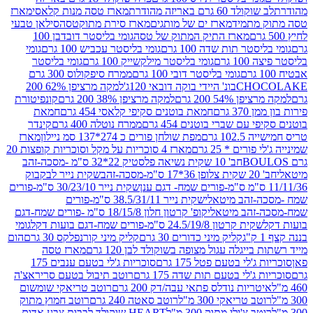
ד 60 גרם באריזה מהודרת
מארז טסה מנות קלאסי
מארז
מתמיד
מארז ים של מותגים
מארז סירת מתוקטסה
סילאן טבעי
מארז התיק המתוק של טסה
גומי בליסטר דובדבן 100
טר תות שדה 100 גרם
גומי בליסטר עכביש 100 גרם
גומי
 גרם
גומי בליסטר מילקשייק 100 גרם
גומי בליסטר
גומי בליסטר דובי 100 גרם
ממרח סיפקולוס 300 גרם
CHO
בונ' היידי בוקה דובאי 120ג'
למקה מרציפן 62% 200
54% 200 גרם
למקה מרציפן 38% 200 גרם
קונפיטורת
3 גרם
חמאת בוטנים סקיפי קלאסי 454 גרם
חמאת
עם שברי בוטנים 454 גרם
ממרח נוטלה 400 גרם
קינדר
10 גרם
מפת שולחן פורים כ 274*137 סמ ניילון
מארז
רים * 25 גרם
מארז 4 סוכריות על מקל וסוכריות קופצות 20
חב' 10 שקית נשיאה פלסטיק 22*32 ס"מ -מסכה-זהב
כה-זהב
שקית נייר לבקבוק
שקית נייר 30/23/10 ס"מ-פורים
-זהב מיטאלי
שקית נייר 38.5/31/11 ס"מ-פורים
זהב מיטאלי
קופ' קרטון חלון 18/15/8 ס"מ -פורים שמח-דגם
קית קרטון 24.5/19/8 ס"מ-פורים שמח-דגם בועות דקל
גומי
קליק מיני כדורים 30 גרם
קליק מיני קורנפלקס 30 גרם
הום
ייגלה עגול מצופה בשוקולד לבן 120 גרם
מארז טסה
'לי בטעם פטל 175 גרם
סוכריות ג'לי בטעם ענבים 175
ג'לי בטעם תות שדה 175 גרם
רוטב תיבול בטעם סריראצ'ה
ריות נודלס פתאי עבה/דק 200 גרם
רוטב טריאקי שומשום
ב טריאקי 300 מ"ל
רוטב סאטה 240 גרם
רוטב חמוץ מתוק
ב צ'ילי מתוק 300 מ"ל
HEART שוקולד לבבות צבע אדום