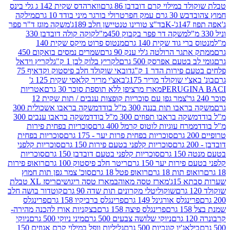
במילוי קרם דובדבן 86 גרם
ווארהדס שקית 142 ג גלי בינס
בש 30 גרם עמק חפר
טרולי בורגר מיני בודד 10 גרם
מילקה
K
בד"צ טורינו טנטיישן חלב 189ג'
משקה מוגז ד"ר פפר
משקה דר פפר בקבוק 450מ"ל
קוקה קולה דובדבן 330
 גוד שקית 140 גרם
מנטוס פרוט מיקס שקית 140
ר הרולטה ג'לי ענק 90 גרם
שמרים נמסים בואקום 450
בטעם אפרסק 500 גרם
לקריץ בלוק לבן 1 ק"ג
לקריץ וידאל
ירות הדר 1 ק"ג
דובאי שוקולד חלב פיסטוק וקדאיף 75
י שוקולד מריר 175ג'
באצ'י מריר קלאסי שקית 125 ג'
PERUGI
מארז מרציפן ללא תוספת סוכר 30 גרם
אטריות
צמר גפן עם סוכריות קופצות ענבים / תות שקית 12
 תות בננה 300 מ"ל בודד
משקה בראבו אשכולית 300
ה בראבו תפוזים 300 מ"ל בודד
משקה בראבו ענבים 300
רח עוגיות לוטוס קרמל 400 גרם
סוכריות בפחית פירות
סוכריות בפחית פרות יער - 175 גרם
סוכריות בפחית
סוכריות קלפני בטעם פירות 150 גרם
סוכריות קלפני
גרם
סוכריות קלפני בטעם דובדבן 150 גרם
סוכריות
רות יער 150 גרם
ריטר חלב פיסטוק 100 גרם
רואופ פירות
תות 18 גרם
רואופ פטל 18 גרם
סוכ' צמר גפן תות חמוץ
1ג'
מארז טסה מאוהב
מארז טסה ריגושים
ריסז XL טבלת
שוקוליטלי מקרונים תות שדה 90 גרם
קוטדור בושה חלב
גלס אורגינל 149 גרם
פרינגלס ברביקיו 158 גרם
פרינגלס
פרינגלס פיצה 158 גרם
בצקניות אורז להכנה מהירה-
ניוקי שלושה צבעים 500 גרם
מיני ניוקי 500 גרם
ניוקי
ג'יו קונכיות 500 גרם
גליליות וופל במילוי קרם אגוזים 150