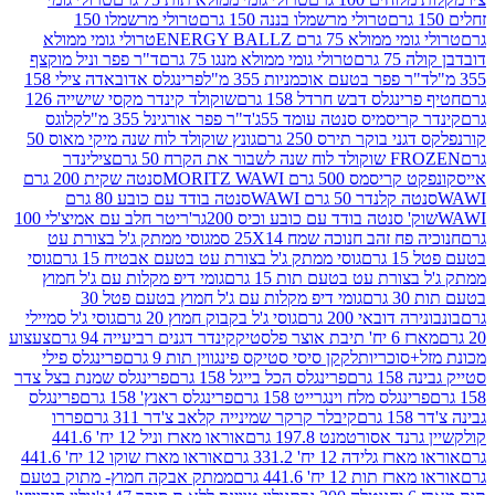
טרולי מרשמלו בננה 150 גרם
טרולי מרשמלו 150
לא 75 גרם ENERGY BALLZ
טרולי גומי ממולא
גרם
טרולי גומי ממולא מנגו 75 גרם
ד"ר פפר וניל מוקצף
 פפר בטעם אוכמניות 355 מ"ל
פרינגלס אדובאדה צילי 158
נגלס דבש חרדל 158 גרם
שוקולד קינדר מקסי שישייה 126
ריסמיס סנטה עומד 55ג'
ד"ר פפר אורגינל 355 מ"ל
קלוגס
 בוקר תירס 250 גרם
גונץ שוקולד לוח שנה מיקי מאוס 50
 את הקרח 50 גרם
צילינדר
50 גרם MORITZ WAWI
סנטה שקית 200 גרם
לנדר 50 גרם WAWI
סנטה בודד עם כובע 80 גרם
 סנטה בודד עם כובע וכיס 200גר'
ריטר חלב עם אמיצ'לי 100
 זהב חנוכה שמח 25X14 סמ
גוסי ממתק ג'ל בצורת עט
ם
גוסי ממתק ג'ל בצורת עט בטעם אבטיח 15 גרם
גוסי
ורת עט בטעם תות 15 גרם
גומי דיפ מקלות עם ג'ל חמוץ
ם
גומי דיפ מקלות עם ג'ל חמוץ בטעם פטל 30
דובאי 200 גרם
גוסי ג'ל בקבוק חמוץ 20 גרם
גוסי ג'ל סמיילי
וצר פלסטיק
קינדר דגנים רביעייה 94 גרם
צעצוע
סוכריות
לקקן סיסי סטיקס פינגווין תות 9 גרם
פרינגלס פילי
רם
פרינגלס הכל בייגל 158 גרם
פרינגלס שמנת בצל צדר
נגלס מלח וינגרייט 158 גרם
פרינגלס ראנץ' 158 גרם
פרינגלס
קיבלר קרקר שמינייה קלאב צ'דר 311 גרם
פררו
אסורטמנט 197.8 גרם
אוראו מארז וניל 12 יח' 441.6
ידה 12 יח' 331.2 גרם
אוראו מארז שוקו 12 יח' 441.6
ת 12 יח' 441.6 גרם
ממתק אבקה חמוץ- מתוק בטעם