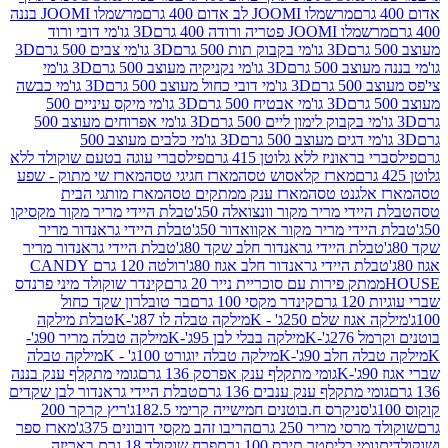
מרשמלו JOOMI לב אדום 400 גרם
מרשמלו JOOMI בננה
JOOM פטריה ורודה 400 גרם
3D גו'מי דובי ורוד
3D גו'מי בקבוק תות 500 גרם
3D גו'מי צבים 500 גרם
3D
 500 גרם
3D גו'מי נקניקיה מעוצב 500 גרם
3D גו'מי
גרם
3D גו'מי דובי כחול מעוצב 500 גרם
3D גו'מי כבשה
3D גו'מי אבטיח 500 גרם
3D גו'מי מיקס עיניים 500
3D גו'מי אפרוחים מעוצב 500
3D גו'מי כלבים מעוצב 500
ראוניז ללא גלוטן 415 גרם
פילסברי עוגה בטעם שוקולד ללא
מארז קלאסוש טסה
מארז חגיגי טסה
מארז שי מתוק - שפע
אלגנט טסה
מארז ענק ממתקים טסה
מארז מותגי הבית
ידי מריר מקור וונצואלה 50ג'
טבלת היידי מריר מקור מקסיקו
ידי מריר מקור אקוואדור 50ג'
טבלת היידי גראנדור מריר
לת היידי גראנדור חלב שקד 80ג'
טבלת היידי גראנדור מריר
ת היידי גראנדור חלב אגוז 80ג'
רולטה 120 גרם CANDY
תק פירות עם סוכריית נייר 20 גרם
קינדר שוקולד מיני פרנדס
רם
קינדר מקסי 100 גרם
בר טובלרון שקד כחול
וז שלם 250ג' - K
מילקה טבלה לו 87ג'-K
טבלת מילקה
2ג'-K
מילקה בבלי לבן 95ג'-K
מילקה טבלה מריר 90ג'-
חלב 90ג'-K
מילקה טבלה יוגורט 100ג' - K
מילקה טבלה
גומי מתקלף ענק אפרסק 136 גרם
גומי מתקלף ענק בננה
י מתקלף ענק ענבים 136 גרם
טבלת היידי גראנדור לבן שקדים
סניקרס ח.בוטנים חמישייה קרימי 182.5ג'
ריץ קרקר 200
סי מריר 250 גרם
הריבו זהב מקסי דובונים 375ג'
מארז ספר
ומי בליסטר תירס 100 גרם
פרח שוקולד 18 גרם באריזה