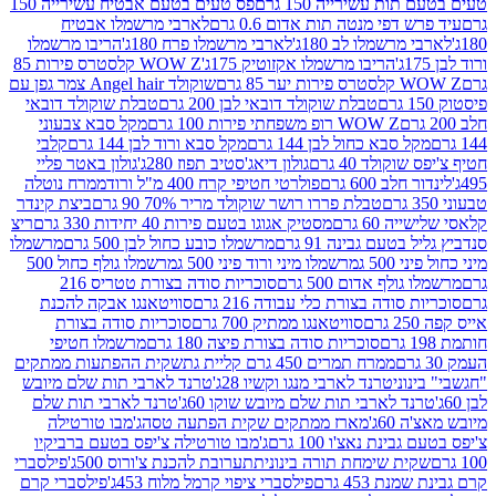
ת עשירייה 150 גרם
פס טעים בטעם אבטיח עשירייה 150
דפי מנטה תות אדום 0.6 גרם
לארבי מרשמלו אבטיח
מרשמלו לב 180ג'
לארבי מרשמלו פרח 180ג'
הריבו מרשמלו
הריבו מרשמלו אקזוטיק 175ג'
WOW Z קלסטרס פירות 85
 85 גרם
שוקולד Angel hair צמר גפן עם
טבלת שוקולד דובאי לבן 200 גרם
טבלת שוקולד דובאי
WOW Z רופ משפחתי פירות 100 גרם
מקל סבא צבעוני
 סבא כחול לבן 144 גרם
מקל סבא ורוד לבן 144 גרם
קלבי
ולד 40 גרם
גולון דיאג'סטיב תפוז 280ג'
גולון באטר פליי
ב 600 גרם
פולרטי חטיפי קרח 400 מ"ל ורוד
ממרח נוטלה
טבלת פררו רושר שוקולד מריר 70% 90 גרם
ביצת קינדר
60 גרם
מסטיק אגוגו בטעם פירות 40 יחידות 330 גרם
ריצ
טעם גבינה 91 גרם
מרשמלו כובע כחול לבן 500 גרם
מרשמלו
50 ג
מרשמלו מיני ורוד פיני 500 ג
מרשמלו גולף כחול 500
לף אדום 500 גרם
סוכריות סודה בצורת טטריס 216
סודה בצורת כלי עבודה 216 גרם
סוויטאנגו אבקה להכנת
סוויטאנגו ממתיק 700 גרם
סוכריות סודה בצורת
סוכריות סודה בצורת פיצה 180 גרם
מרשמלו חטיפי
ממרח תמרים 450 גרם קליית גת
שקית ההפתעות ממתקים
וני
טרנד לארבי מנגו וקשיו 28ג'
טרנד לארבי תות שלם מיובש
ד לארבי תות שלם מיובש שוקו 60ג'
טרנד לארבי תות שלם
6ג'
מארז ממתקים שקית הפתעה טסה
ג'מבו טורטילה
נת נאצ'ו 100 גרם
ג'מבו טורטילה צ'יפס בטעם ברביקיו
ית שימחת תורה בינונית
תערובת להכנת צ'ורוס 500ג'
פילסברי
 453 גרם
פילסברי ציפוי קרמל מלוח 453ג'
פילסברי קרם