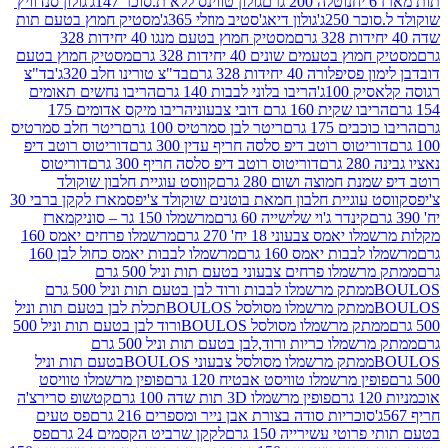
נוטלה 200 גרם
גולון טווינס ללא ת.סוכר 147ג'
גולון סנדוויץ'
250ג'
גולון דיאג'סטיב מוזלי 365ג'
מסטיק חמוץ בטעם תות
מסטיק חמוץ בטעם מנגו 40 יחידות 328
 בטעמים שונים 40 יחידות 328 גרם
מסטיק חמוץ בטעם
רה 40 יחידות 328 גרם
בד"צ טורינו חלב 320ג'
בד"צ
100ג'
הריבו בלוני לבבות 140 גרם
הריבו נחשים תאומים
שקית 160 גרם דובי צבעוני
הריבו מיקס אדומים 175
ים 175 גרם
ריטר לבן סמרטיס 100 גרם
ריטר חלב סמרטיס
יטוס רוטב דיפ סלסה חריף עדין 300 גרם
דוריטוס רוטב דיפ
ם
דוריטוס רוטב דיפ סלסה חריף 300 גרם
דוריטוס
ת חמוצה ושום 280 גרם
קווסט עוגיית חלבון שוקולד
 עוגיית חלבון חמאת בוטנים שוקולד צ'יפס
מארז לקקן ברבי 30
קינדר ג'וי שלישייה 60 גרם
מרשמלו 150 גר – סוניק
מארז
מס צבעוני 18 יח' 270 גרם
מרשמלו פרחים יאמס 160
בבות יאמס 160 גרם
מרשמלו לבבות יאמס כחול לבן 160
ממתק מרשמלו פרחים צבעוני בטעם תות וניל 500 גרם
ממתק מרשמלו לבבות ורוד לבן בטעם תות וניל 500 גרם
ממתק מרשמלו מסולסל BOULOSתכלת לבן בטעם תות וניל
ממתק מרשמלו מסולסל BOULOSורוד לבן בטעם תות וניל 500
ממתק מרשמלו כריות ורוד,לבן בטעם תות וניל 500 גרם
ממתק מרשמלו מסולסל צבעוני BOULOSבטעם תות וניל
ין מרשמלו טוויסט אבטיח 120 גרם
פופין מרשמלו טוויסט
פופין מרשמלו 3D תות שדה 100 גרם
קטשופ סרירצ'ה
סוכריות סודה בצורת אבן נייר ומספרים 216 גרם
פס טעים
טי עשירייה 150 גרם
לקקן שרביט הקסמים 24 גרם
פס