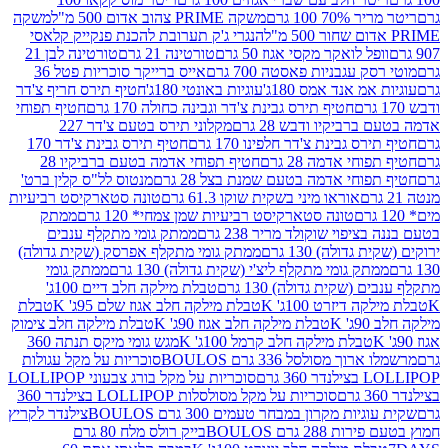
 100 גרם
משקה PRIME צהוב אדום 500 מ"ל
משקה
הנגרי ג'ק תערובת להכנת פנקייק קלאסי
ל לואקר מקסי אגוז 50 גרם
טורטינה 21 גרם
טורטינה לבן 21
 עגבניות פאסטה 700 גרם
אייס ברייקר סוכריות פטל 36
מ אנד אמס 180ג'
עוגיות באונטי 180ג'
חטיף תירס חריף צ'דר
חטיף תירס גבינת צ'דר וגבינה כחולה 170 גרם
חטיף תפוחי
ביקיו ודבש 28 גרם
מקלוני תירס בטעם צ'דר 227
 גבינת צ'דר חלפינו 170 גרם
חטיף תירס גבינת צ'דר 170
חי אדמה 28 גרם
חטיף תפוחי אדמה בטעם ברביקיו 28
וחי אדמה בטעם שמנת בצל 28 גרם
מנטוס לל"ס קלין ברט'
אוראו מיני בשקית שוקו 61.3 גרם
טונה סטארקיסט רביעיות
טונה סטארקיסט רביעיות שמן צמחי* 120 גרם
ממתק
יפוי שוקולד מריר 238 גרם
ממתק גומי מתקלף ענבים
דולה) 130 גרם
ממתק גומי מתקלף אפרסק (שקית גדולה)
ק גומי מתקלף ליצ'י (שקית גדולה) 130 גרם
ממתק גומי
(שקית גדולה) 130 גרם
טבלת מילקה חלב דיים 100ג'
דיזרט 100ג' K
טבלת מילקה חלב אגוז שלם 95ג' K
טבלת
K
טבלת מילקה חלב אגוז 90ג' K
טבלת מילקה חלב צימוק
טבלת מילקה חלב קרמל 100ג' K
מגש גומי מיקס תנתה 360
 מסולסל 336 גרם BOULOS
סוכריות על מקל עגולות
 גרם
סוכריות על מקל בורג צבעוני LOLLIPOP
סוכריות על מקל מסולסלות LOLLIPOP בצילנדר 360
ות מקרון במבחר טעמים 300 גרם BOULOS
צילנדר לקריץ
28 גרם BOULOS
בייק רולס מלח 80 גרם