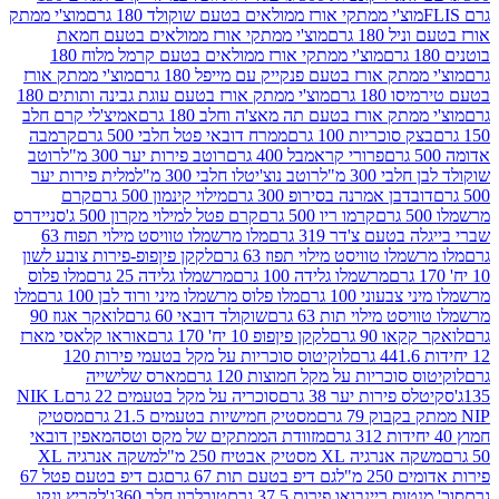
וצ'י ממתקי אורז ממולאים בטעם שוקולד 180 גרם
מוצ'י ממתק
180 גרם
מוצ'י ממתקי אורז ממולאים בטעם חמאת
מוצ'י ממתקי אורז ממולאים בטעם קרמל מלוח 180
תק אורז בטעם פנקייק עם מייפל 180 גרם
מוצ'י ממתק אורז
18 גרם
מוצ'י ממתק אורז בטעם עוגת גבינה ותותים 180
תק אורז בטעם תה מאצ'ה וחלב 180 גרם
אמיצ'לי קרם חלב
סוכריות 100 גרם
ממרח דובאי פטל חלבי 500 גרם
קרמבה
פרורי קראמבל 400 גרם
רוטב פירות יער 300 מ"ל
רוטב
 300 מ"ל
רוטב נוצ'יטלו חלבי 300 מ"ל
מלית פירות יער
דבן אמרנה בסירופ 300 גרם
מילוי קינמון 500 גרם
קרם
קרמו ריו 500 גרם
קרם פטל למילוי מקרון 500 ג'
סניידרס
טעם צ'דר 319 גרם
מלו מרשמלו טוויסט מילוי תפוח 63
לו טוויסט מילוי תפוז 63 גרם
לקקן פיןפופ-פירות צובע לשון
מרשמלו גלידה 100 גרם
מרשמלו גלידה 25 גרם
מלו פלוס
עוני 100 גרם
מלו פלוס מרשמלו מיני ורוד לבן 100 גרם
מלו
 מילוי תות 63 גרם
שוקולד דובאי 60 גרם
לואקר אגוז 90
ו 90 גרם
לקקן פיןפופ 10 יח' 170 גרם
אוראו קלאסי מארז
לוקיטוס סוכריות על מקל בטעמי פירות 120
סוכריות על מקל חמוצות 120 גרם
מארס שלישייה
פירות יער 38 גרם
סוכריה על מקל בטעמים 22 גרם
NIK L
מסטיק חמישיות בטעמים 21.5 גרם
מסטיק
מזוודת הממתקים של מקס וטסה
מאפין דובאי
יה XL מסטיק אבטיח 250 מ"ל
משקה אנרגיה XL
2 מ"ל
גם דיפ בטעם תות 67 גרם
גם דיפ בטעם פטל 67
ס ריינבואו פירות 37.5 גרם
טובלרון חלב 360ג'
לקריץ ונקו