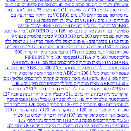
קיט קט קריסמיס סנטה 45 ג'
סמארטיס קריסמיס סנטה 50
עומד 70ג'
גונץ שוקולד LOL לוח שנה 75 גרם
בונ' זהב בצורת
תקים 170 גרם VOBRO
בונ' ירוקה בצורת עץ עם
בונ' שוק' דמויות סנטה 160 גרם
נ' שוק' גריזלי קריסמס 156 גרם VOBRO
בונ' אדומה
עץ מקרטון עם שרי 126 גרם VOBRO
בונ' בית קריסמס
 200 גרם VOBRO
10 סביבון פלסטיק צבעוני 9
טראפל בלגי מארז כסף 150ג'
טראפל בלגי
אירופה סוכריות מקל סבא בטעם מנטה 170 גרם
אירופה
סבא בטעם תות 170 גרם
מונסטר גרין זירו פחית 500
ULT
מונסטר 500 מ"ל PIPELINE
ABK
PU
לקריסמיס ידית אדומה מס' 2 300 גרם
ABK מארז מתנה
מס' 1 200 גרם
ABK מארז ממתקים לקריסמיס ידית
ABK מארז ממתקים יוקרתי לקריסמיס (מלאך) מס'
ABK מארז ממתקים גדול לקריסמיס דגם תיק מס' 4 500
קיבלר
גבינה צ'דר כתום 311 גרם
צ'יז איט קרקר גבינה צהובה 127
ולטרה תות 500 מ"ל
מונסטר 500 מ"ל ROSSI
גומי לעיסה
 גרם
בזוקה ברי 120 גרם
בזוקה מיקס 120 גרם
ג'וסי דרופ
ת טרופי 120 גרם
בזוקה טרופי 120 גרם
בזוקה פירות 120
מס כחול קריספי 107ג'
פררו רושר קריסמיס עץ אשוח
קריסמיס סנטה עומד 110ג'
הריבו דובי גומי חמוץ 175
י צ'יפס חמוץ 175ג'
בייגלה ציו מקלות תפו"א 80 גרם
בייגלה
ים 100 גרם
טרולי גומי ממולא תות 75 גרם
טרולי גומי