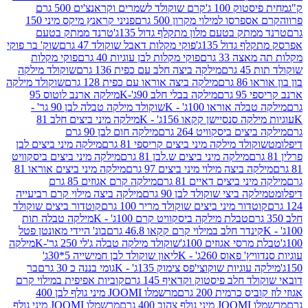
ק 100 ג'
קרם שוקולד לשמרים וקראנצ'ים 500 גרם
רסו למילוי מקרון 500 גרם
פניני קראנץ מיקס מיני 150
תק בטעם מלון מתקלף גדול 135ג'
טרנד ממתק בטעם
גדול 135ג'
פוקי מקלות דאבל שוקולד 47 גרם
שוק' בר פוקי
 33 גרם
פוקי מקלות לבן עוגיות 40 גרם
פוקי מקלות
רם
מילקה ביצה חלב עם כפית 136 גרם
שוקולד מילקה
 גרם
מילקה ביצה אוראו עם כפית 128 גרם
שוקולד מילקה
גרם
מילקה בבלי חלב 90ג'-K
מילקה ארנב לוטוס 95
ה אוראו 100ג' - K
שוקולד מילקה טבלה לבן 90 גר' -
ה סנסיישן קקאו 156ג' - K
מילקה מיני ביצים חלב 81
ים ביסקוויט 264 גרם
מילקה חום לבן 90 גרם
ולד מילקה מיני ביצים קריספי 81 גרם
מילקה מיני ביצים לבן
מילקה מיני ביצים ש.לבן 81 גרם
מילקה מיני ביצים ביסקוויט
 ביצה מילוי מיני ביצים 97 גרם
מילקה מיני ביצים אוראו 81
י ביצים דאיים 81 גרם
מילקה קרם אגוזים 85 גרם
קה ביצי שוקולד לבן 90 גרם
מילקה ביצה מילוי קרם רביעייה
דור מיני ביצים שוקולד מריר 100 גרם
קוטדור ביצים שוקולד
טבלת מילקה ביסקוויט קרם 100ג' - K
מילקה טבלה תות
נדר חלב במילוי קרם קקאו 46.8 גרם
בונ' היידי מאונטן פטל
סי אגוזים 100ג'
שוקולד מילקה טבלה ג'לי 250 גר'-K
מילקה
פאוס 260ג' - K
ליאון שוקולד לבן חמישייה 5*30ג'
וגיות שוקוצי'פס צימוק 135ג' - K
גומי בננה כ 30 גרם
בר
 חלב פיסטוק וקדאיף 145 גרם
קוביות אפיפית במילוי קרם
 כרמית 200 גרם
מרשמלו JOOMI מיני גולף לבן 400
400 גרם
מרשמלו JOOMI מיני גולף