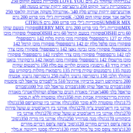
2 גרם I LOVE YOU
סוכריות בטעם קוקוס 250
ינגר קוקוס 250 גרם
צ'יפס ירקות שורש בטטה 40ג
רקות שורש סלק 40ג' -אורגני
הל משקה אנרגיה קלאסי 250
 שוקו חום 200ג'- K
סוכריות ג'ילי בוני פרוט 200 גרם
SUM
סוכריות ג'ילי בוני פרוט 200 גרם CITRUS
ילי בוני פרוט 200 גרם BERRY MIX
פופקורן בטעם שוקו
פופקורן בטעם קרמל 60 גרם OISHI
פופפולי פופקורן מוכן
פופפולי פופקורן מוכן מתוק מלוח 142 גרם
פופפולי
פלפל מלח ים 142 גרם
פופפולי פופקורן מוכן קרמל 142
ופקורן מוכן גבינה נאצו 142 גרם
פופפולי פופקורן מוכן צדר
פופפולי פופקורן מוכן צדר חלפיניו 142 גרם
פופפולי פופקורן
גרם
פופפולי פופקורן מוכן חמאה 142 גרם
קינדר בואנו
ם
גונץ בוטנים קלויים עם מלח 150 גר'
מנטוס שקית
מנטוס שקית פירות 135 גרם
מארז מקלות ביסקוויט עם
גרם
זריפה גרעיני דלעת 250 גרם
זריפה גרעיני אבטיח
ט רוטב ברביקיו אורגינל 510 מ"ל
פבורס טראפל לבן פיסטוק
טראפל שוקו 100ג'
פבורס טראפל לבן וניל 100ג'
פבורס
ג'
אנרג'י מאגדת דגנים טראפלס ושוקולד
אנרג'י מאגדת
ר
נסקוויק אבקת תות 350ג'
גולון טוסטדה ללא ת.סוכר
וסטדה ללא סוכר 350ג'
גולון אורגני ביו שוקוצ'יפס 150ג'
גולון
אג'סטיב צ'יה 270ג'
גולון אורגני ביו דיאג'סטיב ש.שועל פירות
אורגני ביו דיאג'סטיב ש.שועל שוקו 270ג'
גולון אורגני ביו
גולון מגה סנדוויץ' 250ג'
גולון אורגני ביו מריה 350ג'
סוכ'
ברים מוזרים 120ג'
סוכ' צ'ופה צ'ופס דברים מוזרים
צופס סוכ על מקל חמוץ 120ג'
ברילה פסטו ריקוטה א.מלך