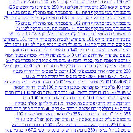
ביסקוויט לוטוס במילוי קרם לוטוס 150 גרם
גליליות וופלים
 גרם
גליליות וופלים וניל 250 גרם
היינץ מיוקטשופ 425
י מתקלף חיות 102 גרם
ממתק גומי מתקלף ענבים מנגו 85
י מתקלף אפרסק תפוז 85 גרם
ממתק גומי מתקלף ענבים 75
י מתקלף חיות 102 גרם
ממתק גומי מתקלף ענבים 75
י מתקלף אפרסק 75 גרם
ממתק גומי מתקלף ליצ'י 75
לוטיזן ביטקוין 1 ק"ג
מטבעות מולטיזן 5 ש"ח 1 ק"ג
הרשי
 מיקס 181 גרם
הרשי לבבות אקסטרה קרימי 181 גרם
הרשי
שוקולד 102 גרם
ג'ולי ראנצ'ר גומי מארז לב 107 גרם
נודלס
בטעם עוף חריף 140 גרם
אטריות להכנה מהירה ראמן
שחורה צאצ'רוני 140 גרם
צופה לקריץ שטוח צבעוני חמוץ
מץ חומץ ספריי רימון 50 גרם
עיד אומץ חומץ ספריי מטף 50
 חומץ סוכריה+גלי חמוץ 50 גרם
פררו רושר 100ג'
בוטן רביולי
ף אורז בטעם צ'לי 120 גרם
סוכ' מנטוס רול יחידה מנטה
סוכ' מנטוס רול יחידה פירות 37.5ג' -
72901
חטיפי חומוס דבאייל 200 גרם
עיד אומץ חומץ טריפל ג'ל
ברגן שוקוצ'יפס ש.לבן חמוציות 130ג'
ברגן רויאל חמאה
בונבוניירה רפאלו 240 גרם
קנדי שוגר סאוור 100 גרם תפוח
וור 100 גרם תפוח
קנדי שוגר סאוור 100 גרם
 מרסי פטיטס מיניאטור 125ג'
עיד לקקן אסלה טבילה +
לקקן פח אשפה טבילה +אבקה 40 גרם
ד"ר פפר קרם תות
 פפר קרם סודה 355 מ"ל
סאוור פאצ' פטל שקית 102
יל בטעם פאנטה 37.5 גרם
וופל ג'נסן-וופל טוסט 12 יח'
בקרסלנד-סטרופ וופל הולנדי 250 גרם
תחנת רוח וופל
קינדר שוקו בונס קריספי 67.2 גרם
גומי ענקי