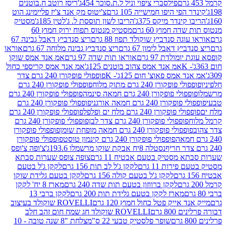
פילסברי ציפוי וניל ל.ת.סוכר 454ג'
ריסז רוטב ח.בוטנים
פי היפו חמישייה 105 גרם
צ'יטוס מק אנד צ'יז פליימינג הוט
ינדר מיקס 375ג'
הריבו לשון תוססת ל. ג'לטין 185ג'
מסטיק
ה חמוץ 60 גרם
מסטיק מנטוס תפוח ירוק חמוץ 60
גה סנדביץ שוקולד תפוז 88 גרם
ריצ סנדביץ דאבל גבינה 67
ץ דאבל לימון 67 גרם
ריצ סנדביץ גבינה מלוחה 67 גרם
אוראו
מולדת 97 גרם
אוראו תות שדה 97 גרם
אמ אנד אמס שוקו
אמ אנד אמס צהוב בוטנים 125ג'
אמ אנד אמס קריספי כחול
אמס פאוצ' חום 125ג'- K
פופפולי פופקורן 240 גרם צדר
פופקורן 240 גרם מתוק מלוח
פופפולי פופקורן 240 גרם
י פופקורן 240 גרם חמאה סינמה
פופפולי פופקורן 240 גרם
רן 240 גרם חמאה אורגני
פופפולי פופקורן 240 גרם
פופקורן 240 גרם מלח ים ופלפל
פופפולי פופקורן 240 גרם
פופפולי פופקורן 240 גרם צדר לבן
פופפולי פופקורן 240 גרם
פולי פופקורן 240 גרם חמאה מופחת שומן
פופפולי פופקורן
פופפולי פופקורן 240 גרם קינמון טוסט
פופפולי פופקורן
נסטלה 8יח אבקת שוקו מרשמלו 193.6ג'
צ'ופה צ'ופס
 מסטיק בטעם אבטיח 11 גרם
צופה צופס שערות סבתא
ירות 11 גרם
לקקן ג'ל לב תות 156 גרם
לקקן ג'ל בטעם
לקקן ג'ל בטעם קולה 156 גרם
לקקן בטעם גלידת שוקו
לקקן ברווזון בטעם תות שדה 240 גרם
מארז 8 יח' לקקן
מארז לקקן בטעם גלידת תות 200 גרם
לקקן ברבי 13
 אייק פטל כחול חמוץ 120 גרם
ROVELLI שוקולד בעיצוב
80 גרם
ROVELLI שוקולד חג שמח חום זהב חלב
שופר פלסטיק טבעי 22 ס"מ
צלחת "8 שנה טובה - 10