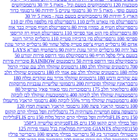
מבוקשים בטעם וניל - מארז 5 יח' 30 גרם
מבוקשים
5 יח' 30 גרם
גומי עיניים 5 יחידות 90 גרם
גומי כדור
מבוקשים בטעם בננה - מארז 5 יח' 30
ין טארט וליים 110 גרם
פרינגלס סין מלפפון מלח ים 110
חטיף פ. כמהין פירה 80 גרם
פרינגלס חטיף סטייק כבד אווז
לס סין הוט אנד ספייסי 110 גרם
פרינגלס חטיף רוז קריספי
פרינגלס סין ברביקיו סטייק 110 גרם
לייס קרקר רוטב
לייס חטיף צ'יפס סטייק פלפל שחור 90 גרם
לייס קרקר עוגת
לייס קרקר עוגת ירקות 90 גרם
חטיף תפו"א LAYS
פל חריף 90 גרם
סקיטלס גומי דרופס פירות יוגורט 50
ומי דרופס פירות 50 גרם
מנטוס RAINBOW סוכריות פירות
יס שוקולד חלב 180 גרם
טוניס שוקולד חלב עם שברי קרמל
טוניס שוקולד חלב עם אגוזי לוז 180 גרם
טוניס שוקולד חלב
 180 גרם
טוניס שוקולד מריר עם שקדים ומלח 180
וקולד וסוכריות 200 גרם
מוטי שלישיית עגבניות מרוסקות
ר חלב 175 גרם
סוכריות גומי סאוור פאץ' טרופיקל 80
וקולד חלב לובקה 400 גרם
מטבעות שוקולד לבן לובקה
ות שוקולד מריר 55% לובקה 400 גרם
גומי קראנץ' מרשמלו
י קראנץ' פיצה 100 גרם
גומי קראנץ' רצועות חמוץ 120
ס חמישיית משרוקית 75 גרם
גליליות וופל במילוי קרם קוקוס
גליליות וופל במילוי קרם קרמל מלוח 150 גרם FLIS
גליליות
קקאו 150 גרם FLIS
סניקרס שלישייה 3*50ג'
סקיטלס GIANTS סוכריות ממולאות בג'ל טעמי פירות 125
ורגר ביג 50 גרם
ריטר במילוי מרציפן 100 גרם
ריטר פרלין
ר חלב עם שברי אגוזים 100 גרם
ריטר מוס קקאו 100