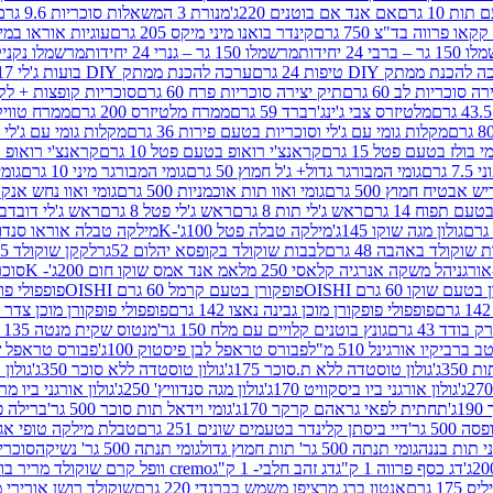
ת 10 גרם
אם אנד אם בוטנים 220ג'
מנורת 3 המשאלות סוכריות 9.6 גרם
קינדר בואנו מיני מיקס 205 גרם
עוגיות אוראו במילוי 
– ברבי 24 יחידות
מרשמלו 150 גר – גנרי 24 יחידות
מרשמלו נקניקייה 0
להכנת ממתק DIY טיפות 24 גרם
ערכה להכנת ממתק DIY בועות ג'לי 17 גרם
 סוכריות לב 60 גרם
תיק יצירה סוכריות פרח 60 גרם
סוכריות קופצות + לקקן - 
מלטיזרס צבי ג'ינג'רברד 59 גרם
ממרח מלטיזרס 200 גרם
ממרח טוויקס 200
מקלות גומי עם ג'לי וסוכריות בטעם פירות 36 גרם
מקלות גומי עם ג'לי וס
י בולז בטעם פטל 15 גרם
קראנצ'י רואופ בטעם פטל 10 גרם
קראנצ'י רואופ בטע
גרם
גומי המבורגר גדול+ ג'ל חמוץ 50 גרם
גומי המבורגר מיני 10 גרם
גומי
ש אבטיח חמוץ 500 גרם
גומי ואוו תות אוכמניות 500 גרם
גומי ואוו נחש אנקונדה 0
 תפוח 14 גרם
ראש ג'לי תות 8 גרם
ראש ג'לי פטל 8 גרם
ראש ג'לי דובדבן 8 גר
גולון מגה שוקו 145ג'
מילקה טבלה פטל 100ג'-K
מילקה טבלה אוראו סנדוויץ' 92ג
שוקולד באהבה 48 גרם
לבבות שוקולד בקופסא יהלום 52גר
לקקן שוקולד 25 גרם I LOVE YOU
הל משקה אנרגיה קלאסי 250 מל
אמ אנד אמס שוקו חום 200ג'- K
סוכריות 
עם שוקו 60 גרם OISHI
פופקורן בטעם קרמל 60 גרם OISHI
פופפולי פופקו
פופפולי פופקורן מוכן גבינה נאצו 142 גרם
פופפולי פופקורן מוכן צדר לבן 142
ודד 43 גרם
גונץ בוטנים קלויים עם מלח 150 גר'
מנטוס שקית מנטה 135 גרם
רביקיו אורגינל 510 מ"ל
פבורס טראפל לבן פיסטוק 100ג'
פבורס טראפל שוקו 
35ג'
גולון טוסטדה ללא ת.סוכר 175ג'
גולון טוסטדה ללא סוכר 350ג'
גולון א
גולון אורגני ביו ביסקוויט 170ג'
גולון מגה סנדוויץ' 250ג'
גולון אורגני ביו מריה 50
'
תחתית לפאי גראהם קרקר 170ג'
גומי וידאל תות סוכר 500 גר'
ברילה פסט
50 גר'
דיי ביסתן קלינדר בטעמים שונים 251 גרם
טבלת מילקה טופי אגוזים 00
גומי תנתה 500 גר' תות חמוץ גדול
גומי תנתה 500 גר' נשיקה
סוכרי
דג כסף פרווה 1 ק"ג
דג זהב חלבי- 1 ק"ג
cremo וופל קרם שוקולד מריר בודד
1 גרם
אנטון ברג מרציפן משמש בברנדי 220 גרם
שוקולד רושן אורירי מריר 