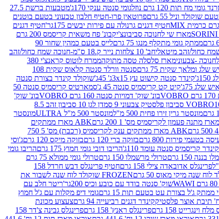
נד גומי מח תות 120 גרם נוזל
גומי סנטה ענקי 170ג'
מטבעות ברשת 27.5
שוקולד וניל 55 גרם
פרוטאין פרו-חטיף חלבון טבעוני בטעם בוטנים
חטיף דגנים גרנולה עם פירות יבשים 175גר'
חטיף דגנים
מארז שי לחנוכה סביבונצ'יק
בונ' פח משאית קריסמס 200 גרם
ממתק גומי מתקלף מנגו 75 גרם
לייס בטעם כמהין שחור 90
חב' 10 צלחות נייר ק.18 ס"מ-חנוכה שמח כחול/זהב
מארז סלסלה טסה מתוקה
ממרח לוטוס קראנצ'י 380
לג ומלאך שקית 75 גרם
סנטה וורלד סנטה קלאוס שקית 108
1ג'
קינדר סנטה קישוט עץ 3x15ג' 45ג'
שוקולד קינדר בצורת סנטה
 שלג 75ג'
קיט קט קריסמיס סנטה 45 ג'
סמארטיס קריסמיס סנטה 50
V
בונ' שוק' דמויות סנטה 160 גרם VOBRO
בונ' שוק'
לסטיק צבעוני 9 סמ
דן לגן 10 סביבון זהב 8.5
מונסטר גרין זירו פחית 500 מ"ל
מונסטר 500 מ"ל ULTRA
מונסטר
ABK מארז ממתקים
ABK מארז ממתקים ענק לקריסמיס (רכבת) מס' 5 750
סה בטעמי פירות 800 גרם
בזוקה ברי 120 גרם
בזוקה מיקס 120 גרם
ג'וסי
קינדר קריסמיס סנטה עומד 110ג'
הריבו דובי גומי חמוץ 175 גרם
הריבו גומי
ננה 150 גרם
טרולי מרשמלו 150 גרם
טרולי גומי ממולא 75 גרם
פרינגלס אדובאדה צילי 158 גרם
חטיף פרינגלס דבש חרדל 158
לוח שנה מיקי מאוס 50 גרם
FROZEN שוקולד לוח שנה לשבור את
שוק' סנטה בודד עם כובע וכיס 200גר'
ריטר חלב עם
י ממתק ג'ל בצורת עט בטעם תות 15 גרם
גומי דיפ מקלות עם ג'ל חמוץ
קינדר דגנים רביעייה 94 גרם
צעצוע מכונת
לח וינגרייט 158 גרם
פרינגלס ראנץ' 158 גרם
פרינגלס גבינה צ'דר 158
אוראו מארז שוקו 12 יח' 441.6 גרם
אוראו מארז תות 12 יח' 441.6