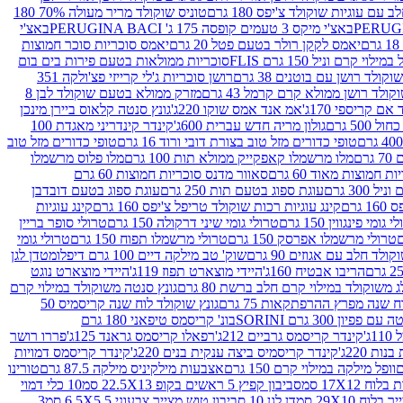
עם עוגיות שוקולד צ'יפס 180 גרם
טוניס שוקולד מריר מעולה 70% 180
באצ'י מיקס 3 טעמים קופסה 175 ג' PERUGINA BACI
באצ'י
יאמס לקקן רולר בטעם פטל 20 גרם
יאמס סוכריות סוכר חמוצות
לוי קרם וניל 150 גרם FLIS
סוכריות ממולאות בטעם פירות בים בום
קולד רושן עם בוטנים 38 גרם
רושן סוכריות ג'לי קרייזי פצ'ולקה 351
ולד רושן ממולא קרם קרמל 43 גרם
מזרק ממולא בטעם שוקולד לבן 8
ם קריספי 170ג'
אמ אנד אמס שוקו 220ג'
גונץ סנטה קלאוס ביירן מינכן
 500 גרם
גולון מריה חדש עברית 600ג'
קינדר קינדריני מאגדת 100
טופי כדורים מזל טוב בצורת דובי ורוד 16 גרם
טופי כדורים מזל טוב
רם
מלו מרשמלו קאפקייק ממולא תות 100 גרם
מלו פלוס מרשמלו
 חמוצות מאוד 60 גרם
סאוור מדנס סוכריות חמוצות 60 גרם
300 גרם
עוגת ספוג בטעם תות 250 גרם
עוגת ספוג בטעם דובדבן
גרם
קינג עוגיות רכות שוקולד טריפל צ'יפס 160 גרם
קינג עוגיות
 גומי פינגווין 150 גרם
טרולי גומי שיני דרקולה 150 גרם
טרולי סופר בריין
טרולי מרשמלו אפרסק 150 גרם
טרולי מרשמלו תפוח 150 גרם
טרולי גומי
לד חלב עם אגוזים 90 גרם
שוק' טב מילקה דיים 100 גרם דיפלומט
דן לגן
הריבו אבטיח 160ג'
היידי מוצארט תפוז 119ג'
היידי מוצארט נוגט
 משוקולד במילוי קרם חלב ברשת 80 גרם
גונץ סנטה משוקולד במילוי קרם
ח שנה מפרץ ההרפתקאות 75 גרם
גונץ שוקולד לוח שנה קריסמיס 50
יון 300 גרם SORINI
בונ' קריסמס טיפאני 180 גרם
ג'
קינדר קריסמס גרביים 212ג'
רפאלו קריסמס גראנד 125ג'
פררו רושר
ת 220ג'
קינדר קריסמיס ביצה ענקית בנים 220ג'
קינדר קריסמס דמויות
וופל מילקה במילוי קרם 150 גרם
אצבעות מילקיניס מילקה 87.5 גרם
טורינו
סביבון קפיץ 5 ראשים בקופ 22.5X13 סמ
10 כלי דמוי
דן לגן 10 סביבון טוש מצייר צבעוני 6.5X5.5 סמ
3