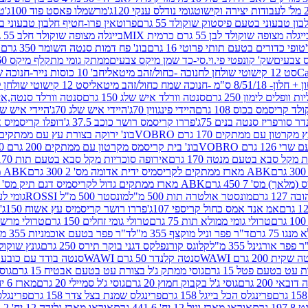
גומי נודלס ענקי 120ג'
מרשמלו פאסט פוד 100ג'
טר
ן טבעוני בטעם פיסטוק שוקולד 55 גרם
פרוטאין פרו-חטיף חלבון טבעוני בטעם 
יגלה מצופה שוקולד לבן 55 גרם כרמית MIX
בייגלה מצופה שוקולד חלב 55 גרם כרמית MIX
טופי כדורים בטעם תותי פרוטי 16 גרם
בונ' פח דמות סנטה השומר 350 גרם SORINI
קס צבעים
שק' קונפטי פי.וי.סי-כד שמן מיקס צבעים
ממתק גומי מתקלף מיקס 60 גרם
סט 12 קישוטי שולחן לחנוכה -כחול/זהב מיטאלי
חב' 10 כוסות נייר-חנוכה שמח כחול/זהב מיטאלי
ס"מ -חנוכה שמח כחול/זהב מיטאלי
סט 12 קישוטי שולחן לחנוכה -צבעוני
ות וופלים לימון 250 גרם
סנטה וורלד איש שלג 150 גרם
סנטה וורלד סנטה,איש ש
קריסמס בכוס 108 גרם
היידי פינגווין 70ג'
היידי איש שלג 70ג'
היידי איש שלג 50
דר סורפריז סנטה בנים 75ג'
פררו קריסמס רושר כוכב 37.5 ג'
דופלו קריסמיס איש
רטון עם ממתקים 170 גרם VOBRO
בונ' ירוקה בצורת עץ עם ממתקים 170 גרם OBRO
רם VOBRO
בונ' בית קריסמס מקרטון עם ממתקים 200 גרם VOBRO
10 סביבון פ
מקל סבא בטעם מנטה 170 גרם
אירופה סוכריות מקל סבא בטעם תות 170 גרם
ABK מארז ממתקים לקריסמיס ידית אדומה מס' 2 300 גרם
ABK מארז מתנה פעמון לקריסמיס מס' 1 200 גרם
ABK מארז ממתקים גדול לקריסמיס דגם תיק מס' 4 500 גרם
1 גרם
מונסטר אולטרה תות 500 מ"ל
מונסטר 500 מ"ל ROSSI
גומי לעי
אמ אנד אמס כחול קריספי 107ג'
פררו רושר קריסמיס עץ אשוח 150ג'
טרולי גומי ממולא תות 75 גרם
טרולי גומי זחלים 150 גרם
טרולי מרשמלו ב
ו 75 גרם
ד"ר פפר וניל מוקצף 355 מ"ל
ד"ר פפר בטעם אוכמניות 355 מ"ל
 פפר אורגינל 355 מ"ל
קלוגס קורנפלקס דגני בוקר תירס 250 גרם
גונץ שוקולד 
שקית 200 גרם WAWI
סנטה קלנדר 50 גרם WAWI
סנטה בודד עם כובע 80 גרם WAWI
עט בטעם פטל 15 גרם
גוסי ממתק ג'ל בצורת עט בטעם אבטיח 15 גרם
גוס
ובאי 200 גרם
גוסי ג'ל בקבוק חמוץ 20 גרם
גוסי ג'ל סמיילי 20 גרם
מארז 6 יח' תיבת אוצר פלסטיק
פרינגלס הכל בייגל 158 גרם
פרינגלס שמנת בצל צדר 158 גרם
פרינגלס מ
גרם
אוראו מארז וניל 12 יח' 441.6 גרם
אוראו מארז גלידה 12 יח' 331.2 גרם