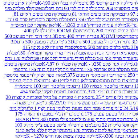
 מילקה ארנב קריספי 95 גרם
מילקה בבלי חלב 90ג'-K
מילקה ארנב לוטוס
ביסקוויט 264 גרם
מילקה חום לבן 90 גרם דיפלומט
שוקולד מילקה מיני
ם
מילקה מיני ביצים אוראו 81 גרם
מילקה מיני ביצים דאיים 81
קוטדור ביצים שוקולד חלב 350 גרם
טבלת מילקה ביסקוויט קרם 100ג' -
מילקה עוגיות סנדוויץ' פאוס 260ג' - K
ליאון שוקולד לבן חמישייה
 קוביס כרמית 200 גרם
מרשמלו JOOMI מיני גולף לבן 400
מרשמלו JOOMI פטריה ורודה 400 גרם
3D גו'מי דובי ורוד מעוצב 500
3D גו'מי דובי כחול מעוצב 500 גרם
3D גו'מי כבשה מעוצב 500 גרם
3D
3D גו'מי כלבים מעוצב 500 גרם
פילסברי בראוניז ללא גלוטן 415
 טסה
מארז מותגי הבית טסה
טבלת היידי מריר מקור וונצואלה 50ג'
טבלת
אנדור מריר אגוז 80ג'
טבלת היידי גראנדור חלב אגוז 80ג'
רולטה 120 גרם
מילקה אגוז שלם 250ג' - K
מילקה טבלה לו 87ג'-K
טבלת מילקה בוטנים
גומי מתקלף ענק אפרסק 136 גרם
גומי מתקלף ענק בננה 136 גרם
גומי
רם
הריבו זהב מקסי דובונים 375ג'
מארז ספר ושוקולדים
גומי בליסטר
גים
מארז סירת מתוקטסה
סילאן טבעי לחיץ 500 גרם
מארז התיק המתוק
גומי בליסטר אבטיח 100 גרם
גומי בליסטר דובי 100 גרם
ממרח
פיטורת פירות בון ממן 370 גרם
חמאת בוטנים סקיפי קלאסי 454
נייה ג'לי פורים * 25 גרם
מארז 4 סוכריות על מקל וסוכריות קופצות 20
שקית נייר 30/23/10 ס"מ-פורים שמח -
גומי בננה קצף 1 ק"ג
קליק מיני
כריות ג'לי בטעם ענבים 175 גרם
סוכריות ג'לי בטעם תות שדה 175
רוטב חמוץ מתוק 300 מ"ל
רוטב צ'ילי מתוק 300 מ"ל
HEART
קס וופל גליליות 22 גרם
ג'מבו טורטילה צ'יפס בטעם צ'ילי מתוק 100
ק ראמן פיקנטי להכנה מהירה 120 גרם
גולון שרקיז ללא גלוטן טו-גו
וגת גבינה 300ג'-K
מילקה טבלה צימוק אגוז חדש 270ג' - K
מילקה