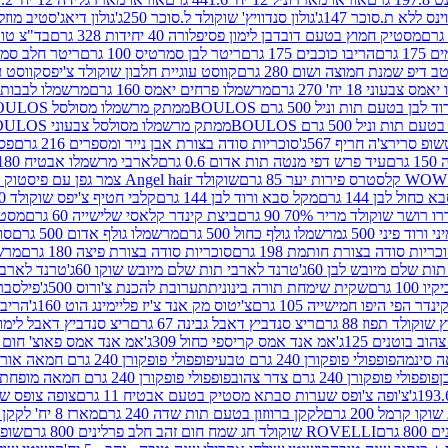
ינס ללא ת.סוכר 147ג'
גולון סנדוויץ' שוקולד ל.סוכר 250ג'
גולון דיאג'סטיב מוזלי 365
מסטיק חמוץ בטעם דובדבן לימון פסיפלורה 40 יחידות 328 גרם
בד"צ טורינו
 גרם
הריבו כוכבים 175 גרם
ריטר לבן סמרטיס 100 גרם
ריטר חלב סמרטיס 
 דיפ שמנת חמוצה ושום 280 גרם
קווסט עוגיית חלבון שוקולד צ'יפס
קווסט ע
וני 18 יח' 270 גרם
מרשמלו פרחים יאמס 160 גרם
מרשמלו לבבות יאמס 
טעם תות וניל 500 גרם BOULOS
ממתק מרשמלו מסולסל BOULOSתכלת לבן בטעם תות וניל 500 גרם
וניל 500 גרם BOULOS
ממתק מרשמלו מסולסל צבעוני BOULOSבטעם תות וניל 500 גרם
ופ סרירצ'ה חריף 567ג'
סוכריות סודה בצורת אבן נייר ומספרים 216 גרם
פס 
ם
עיד פרש דפי מנטה תות אדום 0.6 גרם
לארבי מרשמלו אבטיח 180ג'
לסטרס פירות יער 85 גרם
שוקולד Angel hair צמר גפן עם פיסטוק 150 גרם
כחול לבן 144 גרם
מקל סבא ורוד לבן 144 גרם
קלבי חטיף צ'יפס שוקולד 40 גרם
ושר שוקולד מריר 70% 90 גרם
ביצת קינדר קלאסי שלישייה 60 גרם
מסטיק א
ורוד פיני 500 ג
מרשמלו גולף כחול 500 גרם
מרשמלו גולף אדום 500 גרם
סוכ
כריות סודה בצורת חותמת 198 גרם
סוכריות סודה בצורת פיצה 180 גרם
מרשמ
ת שלם מיובש לבן 60ג'
טרנד לארבי תות שלם מיובש שוקו 60ג'
טרנד לארבי 
1 גרם
שקית שימחת תורה בינונית
תערובת להכנת צ'ורוס 500ג'
פילסברי 
ינדר הפי היפו חמישייה 105 גרם
צ'יטוס מק אנד צ'יז פליימינג הוט 160ג'
הריבו 
קולד תפוז 88 גרם
ריצ סנדביץ דאבל גבינה 67 גרם
ריצ סנדביץ דאבל לימון 67 גר
ב בוטנים 125ג'
אמ אנד אמס קריספי כחול 309ג'
אמ אנד אמס פאוצ' חום 125ג'- K
פופפולי פופקורן 240 גרם טבעי
פופפולי פופקורן 240 גרם חמאה אורגני
פופפולי פופקורן 240 גרם צדר צהוב
פופפולי פופקורן 240 גרם חמאה מופחת שומן
צ'ופה צ'ופס שערות סבתא מסטיק בטעם אבטיח 11 גרם
צופה צופס שער
 קרמל 200 גרם
לקקן ברווזון בטעם תות שדה 240 גרם
מארז 8 יח' לקקן ברבי 80 גרם
ROVELLI שוקולד חג שמח חום זהב חלב פרלינים 800 גרם
שופר 