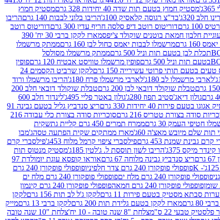
ג'
מסטיק חמוץ בטעם תות שדה 40 יחידות 328 גרם
מסטיק חמוץ
 חלב 320ג'
בד"צ רגוסה קלאסיק 100ג'
הריבו בלוני לבבות 140 גרם
הריבו
100 גרם
דוריטוס רוטב דיפ סלסה חריף עדין 300 גרם
דוריטוס רוטב
וגיית חלבון חמאת בוטנים שוקולד צ'יפס
מארז לקקן ברבי 30 יח' 390
160 גרם
מרשמלו לבבות יאמס כחול לבן 160 גרם
ממתק מרשמלו
ממתק מרשמלו מסולסל
פופין מרשמלו טוויסט אבטיח 120 גרם
פופין
טעים בטעם תותי פרוטי עשירייה 150 גרם
לקקן שרביט הקסמים 24
לארבי מרשמלו לב 180ג'
לארבי מרשמלו פרח 180ג'
הריבו מרשמלו ורוד
טבלת שוקולד דובאי לבן 200 גרם
טבלת שוקולד דובאי חלב 200
גולון דיאג'סטיב תפוז 280ג'
גולון באטר פליי 495ג'
לינדור חלב 600
גוגו בטעם פירות 40 יחידות 330 גרם
ריצ סנדביץ גליל בטעם גבינה 91
ריות סודה בצורת טטריס 216 גרם
סוכריות סודה בצורת כלי עבודה 216
לו חטיפי העמק 30 גרם
ממרח תמרים 450 גרם קליית גת
שקית
תות שלם מיובש מאצ'ה 60ג'
מארז ממתקים שקית הפתעה טסה
ג'מבו
קרם גבינת שמנת 453 גרם
פילסברי ציפוי קרמל מלוח 453ג'
פילסברי קרם
קינדר מיקס 375ג'
הריבו לשון תוססת ל. ג'לטין 185ג'
מסטיק מנטוס תות
ם
ריצ סנדביץ גבינה מלוחה 67 גרם
אוראו קופסא עוגת יומולדת 97
פופפולי פופקורן 240 גרם צדר חלפיניו
פופפולי פופקורן 240 גרם
פופפולי פופקורן 240 גרם מלח ים
פופפולי פופקורן 240 גרם מלח ים
פופפולי פופקורן 240 גרם חמאה
פופפולי פופקורן 240 גרם קינמון
ות סבתא מסטיק בטעם פירות 11 גרם
לקקן ג'ל לב תות 156 גרם
לקקן
מארז לקקן בטעם גלידת תות 200 גרם
לקקן ברבי 13 גרם
מייק
פלסטיק טבעי 22 ס"מ
צלחת "8 שנה טובה - 10 יח'
צלחת "10 שנה טובה