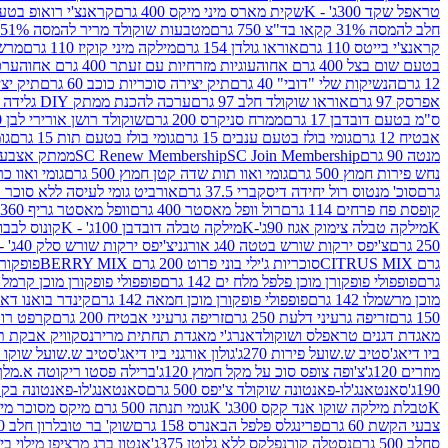
טראפל שקד 300ג' - K
שקית מארס מיני מיקס 400 גרם
קראנצ'י רואופ בטעם תו
חלב להמסה 31% קקאו בד"צ 750 גרם
מטבעות שוקולד מריר להמסה 51% קקאו פרווה בד"צ 750 גרם
קראנצ'י בייטס 110 גרם
אוראו גולדן 154 גרם
מילקה מיני קוקיז 110 גרם
מרשמלו 150 גר 
בטעם שום בצל 400 גרם אחוה
עוגיות מזרחיות עם זעתר 400 גרם אחוה
ערכה 
12 גרם
הנשיקות שלי "דובי" 40 גרם
תיק יצירה סוכריות כוכב 60 גרם
תיק יצירה
אפרסק 97 גרם
אוראו שוקולד חלב 97 גרם
ערכה להכנת ממתק DIY גלידה 43.5 גרם
ס"מ בטעם דובדבן 17 גרם
ממרח סניקרס 200 גרם
שוקולד רושן אורירי לבן 80 גרם
אבטיח 12 גרם
גומי בולז בטעם ענבים 15 גרם
גומי בולז בטעם תות 15 גרם
גומ
מנטה 90 גרם
SC Join Membership
SC Renew Membership
ממתק אצבעוני 7.5 
נחש פירות חמוץ 500 גרם
גומי ואוו תות שדה קטן חמוץ 500 גרם
גומי ואוו כרי
גרם
סוכ' מנטוס רול יחידה דיסקברי 37.5 גרם
אורביט גומי לעיסה ללא סוכר בטעם
קופסת פח פרחים 114 גרם
רול וופל מאסטר 400 גרם
וופל מאסטר גריף 360 גרם
K
מילקה טבלה צימוק אגוז 90ג'-K
מילקה טבלה דובדבן 100ג' - K
קונוס לבבות 
250 גרם
צ'יפס ירקות שורש בטטה 40ג אורגני
צ'יפס ירקות שורש סלק 40ג' -אורגני
גרם CITRUS MIX
סוכריות ג'ילי בוני פרוט 200 גרם BERRY MIX
פופקורן בט
גרם
פופפולי פופקורן מוכן פלפל מלח ים 142 גרם
פופפולי פופקורן מוכן קרמל 142 גרם
מוכן מרשמלו 142 גרם
פופפולי פופקורן מוכן חמאה 142 גרם
קינדר בואנו דארק ב
150 גרם
זריפה גרעיני דלעת 250 גרם
זריפה גרעיני אבטיח 200 גרם
קרפט רוטב ב
מאגדת דגנים טראפלס ושוקולד
אנרג'י מאגדת תחתית מריר
נסקוויק אבקת תות 0
ביו דיאג'סטיב ש.שועל פירות 270ג'
גולון אורגני ביו דיאג'סטיב ש.שועל שוקו 270ג'
מוזרים 120ג'
צ'ופה צופס סוכ על מקל חמוץ 120ג'
ברילה פסטו ריקוטה א.מלך 190ג
190ג'
סאנטאנג'לו-פאנטונה שוקולד צ'יפס 500 גרם
סאנטאנג'לו-פאנטונה בקופסה 0
K
טבלת מילקה שוקו אנד קקס 300ג' K
גומי תנתה 500 גרם מיקס מסוכר מיני תות בננה
צבעי הקשת 60 גרם
פרינגלס פלפל הבאנרס 158 גרם
שוק' בר טובלרון חלב 200ג'
סחלב 500 גרם
נסטלה קורנפלקס ללא גלוטן 375ג'
אנטון ברג מרציפן מילוי בייליס 75