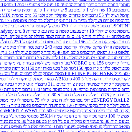
חותכן חנוכה כוכב סביבון חנוכיה
הפתעה 10 פנס לד צבעוני 9 סמ
12 מזרק 20 מל' לעבודות יצירה וקישוט
גרם
מטבע 10 שח חלבי 1 ק"ג
מטבע 5 שח פרווה 1 ק"ג
פרוטאין פרו-חטיף חלבו
קרמל ושוקולד 55 גרם
מיקס כדורים שוקולד חלב ולבן 55 גרם כרמית MIX
בי
בתוספת אגוזים ושוקולד מריר 125גר'
חטיף גרונלה בתוספת צימוקים 175 גר'
SORINI
בובספוג משקה פחית הדר 330 מל
שק' קונפטי פי.וי.סי-סביביון מי
גרם
טולבקס שוקולד 18 גרם
צעצוע סנטה בובות עם סוכריות 8 גרם Candytoy
מיטאלי
חב' 10 צלחות נייר ק.23 ס"מ-חנוכה שמח כחול/זהב מיטאלי
קפ' קרטון + חלון- 8/51/18 
גרם
ביסקויט קרמל לוטוס 156 גרם
ביסקויט לוטוס בטעם קרמל 250 גרם
גלילי
גרם
סנטה וורלד מיקס שוקולד קריסמס במגף 243 גרם
סנטה וורלד מיקס שוקולד 
קלאוס 160ג'
רפאלו קריסמיס כוכב קטן 40 ג
קינדר קריסמס שוקולד 150ג'
קינ
ג'
היידי סנטה עומד 70ג'
גונץ שוקולד LOL לוח שנה 75 גרם
בונ' זהב בצורת עץ מק
גריזלי קריסמס 156 גרם VOBRO
בונ' אדומה משולשת בצורת עץ מקרטון עם שרי 126 ג
סמ
טראפל בלגי מארז כסף 150ג'
טראפל בלגי מארז זהב 150ג'
אירופה סוכריות 
500 מ"ל PIPELINE PUNCH
ABK מארז ממתקים לקריסמיס עגול מס' 6 300 גרם
לקריסמיס ידית ירוקה מס' 3 400 גרם
ABK מארז ממתקים יוקרתי לקריסמיס (מלאך) מס' 7 450 גרם
גרם
קיבלר קרקר שמינייה גבינה צ'דר כתום 311 גרם
צ'יז איט קרקר גבינה צהובה 27
דרופ סוכריה מתפוצצת טרופי 120 גרם
בזוקה טרופי 120 גרם
בזוקה פירות 120 גרם
צ'יפס חמוץ 175ג'
בייגלה ציו מקלות תפו"א 80 גרם
בייגלה ציו מקלות מלוחים 100 גרם
ENERGY BALLZ
טרולי גומי ממולא דובדבן קולה 75 גרם
טרולי גומי ממולא מנג
גרם
שוקולד קינדר מקסי שישייה 126 גרם
קינדר קריסמיס סנטה עומד 55ג'
ד"ר
הקרח 50 גרם
צילינדר אייסקונפקט קריסמס 500 גרם MORITZ WAWI
סנטה 
אמיצ'לי 100 גרם
חנוכיה פח זהב חנוכה שמח 25X14 סמ
גוסי ממתק ג'ל בצורת 
בטעם תות 30 גרם
גומי דיפ מקלות עם ג'ל חמוץ בטעם פטל 30 גרם
בונבונירה ד
מזל+סוכריות
לקקן סיסי סטיקס פינגווין תות 9 גרם
פרינגלס פילי סטייק גבינה 158 גרם
גרם
קיבלר קרקר שמינייה קלאב צ'דר 311 גרם
פררו קולקשיין גרנד אסורטמנט 197.8 