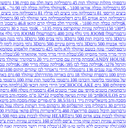
גרם
פוקי מקלות שוקולד תות 45 גרם
מילקה ביצה חלב עם כפית 136 גרם
שוקו
95 גרם
מילקה טבלה אוראו 100ג' - K
שוקולד מילקה טבלה לבן 90 גר' - K
עו
ביצים קריספי 81 גרם
מילקה מיני ביצים לבן פרלין 81 גרם
מילקה מיני ביצים ש.לבן
גרם
מילקה קרם אגוזים 85 גרם דיפלומט
מילקה ביצי שוקולד לבן 90 גרם
מילקה
K
מילקה טבלה תות 100ג' - K
קינדר חלב במילוי קרם קקאו 46.8 גרם
בונ' היי
5*30ג' 150ג'
מילקה עוגיות שוקוצי'פס צימוק 135ג' - K
גומי בננה כ 30 גרם
בר
גרם
מרשמלו JOOMI מיני גולף צהוב 400 גרם
מרשמלו JOOMI מיני גולף אדום 400 גרם
גרם
3D גו'מי בקבוק תות 500 גרם
3D גו'מי צבים 500 גרם
3D גו'מי בננה מעוצב 500 גרם
גו'מי אבטיח 500 גרם
3D גו'מי מיקס עיניים 500 גרם
3D גו'מי בקבוק לימון ליים 500 גרם
גרם
פילסברי עוגה בטעם שוקולד ללא גלוטן 425 גרם
מארז קלאסוש טסה
מאר
היידי מריר מקור מקסיקו 50ג'
טבלת היידי מריר מקור אקוואדור 50ג'
טבלת היי
CANDY HOUSE
ממתק פירות עם סוכריית נייר 20 גרם
קינדר שוקולד מיני פר
וקרמל 276ג'-K
מילקה בבלי לבן 95ג'-K
מילקה טבלה מריר 90ג'-K
מילקה טבלה ח
מתקלף ענק ענבים 136 גרם
טבלת היידי גראנדור לבן שקדים קוקוס 100ג'
סני
תירס 100 גרם
פרח שוקולד 18 גרם באריזה מהודרת
לב שוקולד 60 גרם באריזה מהודרת
של טסה
גומי בליסטר דובדבן 100 גרם
גומי בליסטר תות שדה 100 גרם
גומי בל
סיפקולוס 300 גרם CHOCOLAKE
בונ' היידי בוקה דובאי 120ג'
למקה מרציפן 62% 00
גרם
חמאת בוטנים סקיפי עם שברי בוטנים 454 גרם
ממרח נוטלה 400 גרם
קי
גרם BOULOS
חב' 10 שקית נשיאה פלסטיק 22*32 ס"מ -מסכה-זהב מיטאלי
מסכה-זהב מיטאלי
שקית נייר 38.5/31/11 ס"מ-פורים שמח-מסכה-זהב מיטאלי
כדורים 30 גרם
קליק מיני קורנפלקס 30 גרם
הום מייד רשתות בייגלה עגול מצופה ב
גרם
רוטב תיבול בטעם סריראצ'ה 460 מ"ל
איטריות נודלס פתאי עבה/דק 200 גרם
שוקולד לבבות צבע אדום 500 גרם
HEART שוקולד לבבות צבע כסף 500 גרם
גרם
קינג עוגיות רכות שוקו מריר צ'יפס ללת''ס 160 גרם
קינג עוגיות רכות צ'יפס ק
160ג'
גולון שוקובום ללא גלוטן טו-גו 120ג'
טבלת פררו רושר מקדמיה ואגוז לוז 90 גר