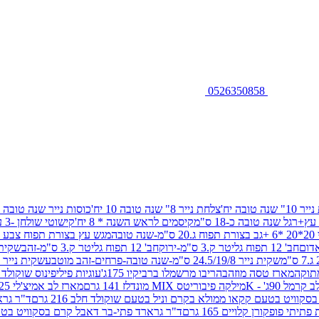
0526350858
שנה טובה יח'
צלחת נייר 8" שנה טובה 10 יח'
כוסות נייר שנה טובה 10 יח'
+רגל שנה טובה כ-18 ס"מ
קיסמים לראש השנה * 8 יח'
קישוטי שולחן -3 עיצובים 12 יח
ובה
מגש עץ בצורת תפוח צבע זהב 29/26
חב' 12 תפוח גליטר ק.3 ס"מ-ירוק
חב' 12 תפוח גליטר ק.3 ס"מ-זהב
שקית נייר 38.5/31.5/11 ס"מ
שקית נייר 24.5/19/8 ס"מ-שנה טובה-פרחים-זהב מוטבע
שקית נייר 30/23/10 ס"מ-שנה טובה-פרחים-זהב מוטבע
תוקה
מארז טסה מוזהב
הריבו מרשמלו ברביקיו 175ג'
עוגיות פיליפינוס שוקולד חלב 0
ל 90ג' - K
מילקה פיבוריטס MIX מונדלז 141 גרם
מארז לב אמיצ'לי 125 גרם
וויט בטעם קקאו ממולא בקרם וניל בטעם שוקולד חלב 216 גרם
ד"ר גרא
פופקורן קלויים 165 גרם
ד"ר גרארד פתי-בר דאבל קרם בסקוויט בטעם שו