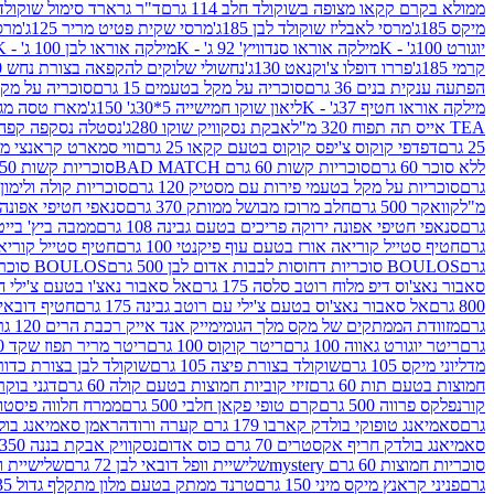
ממולא בקרם קקאו מצופה בשוקולד חלב 114 גרם
ד"ר גרארד סימול שוקולד חלב
מיקס 185ג'
מרסי לאבליז שוקולד לבן 185ג'
מרסי שקית פטיט מריר 125ג'
מרסי
יוגורט 100ג' - K
מילקה אוראו סנדוויץ' 92 ג' - K
מילקה אוראו לבן 100 ג' - K
קרמי 185ג'
פררו דופלו צ'וקנאט 130ג'
נחשולי שלוקים להקפאה בצורת נחש 280 מ"ל
הפתעה ענקית בנים 36 גרם
סוכריה על מקל בטעמים 15 גרם
סוכריה על מקל בט
מילקה אוראו חטיף 37ג' - K
ליאון שוקו חמישייה 5*30ג' 150ג'
מארז טסה מג
TEA אייס תה תפוח 320 מ"ל
אבקת נסקוויק שוקו 280ג'
נסטלה נסקפה קפה נמס 3 ב1
25 גרם
דפדפי קוקוס צ'יפס קוקוס בטעם קקאו 25 גרם
ווי סמארט קראנצי מנגו 0
ללא סוכר 60 גרם
סוכריות קשות 60 גרם BAD MATCH
סוכריות קשות WINTER 150 גרם Share pack
גרם
סוכריות על מקל בטעמי פירות עם מסטיק 120 גרם
סוכריות קולה ולימון 120 גרם
מ"ל
קוואקר 500 גרם
חלב מרוכז מבושל ממותק 370 גרם
סנאפי חטיפי אפונה יר
גרם
סנאפי חטיפי אפונה ירוקה פריכים בטעם גבינה 108 גרם
ממבה ביץ' בייטס 60
גרם
חטיף סטייל קוריאה אורז בטעם עוף פיקנטי 100 גרם
חטיף סטייל קוריאה א
גרם
BOULOS סוכריות דחוסות לבבות אדום לבן 500 גרם
BOULOS סוכריות דחוסות לבבות לבן ורוד 500 גרם
סאבור נאצ'וס דיפ מלוח רוטב סלסה 175 גרם
אל סאבור נאצ'ו בטעם צ'ילי חריף
800 גרם
אל סאבור נאצ'וס בטעם צ'ילי עם רוטב גבינה 175 גרם
חטיף דובאי חלב 
גרם
מזוודת הממתקים של מקס מלך הגומי
מייק אנד אייק רכבת הרים 120 גרם
גרם
ריטר יוגורט גאווה 100 גרם
ריטר קוקוס 100 גרם
ריטר מריר תפוז שקד 100 גרם
מדליוני מיקס 105 גרם
שוקולד בצורת פיצה 105 גרם
שוקולד לבן בצורת כדור 105 גר
חמוצות בטעם תות 60 גרם
זיזי קוביות חמוצות בטעם קולה 60 גרם
דגני בוקר 
קורנפלקס פרווה 500 גרם
קרם טופי פקאן חלבי 500 גרם
ממרח חלווה פיסטוק פרוו
גרם
סאמיאנג טופוקי בולדק קארבו 179 גרם קערה ורודה
ראמן סאמיאנג בולדק קארבו 
סאמיאנג בולדק חריף אקסטרים 70 גרם כוס אדום
נסקוויק אבקת בננה 350ג'
סוכריות חמוצות 60 גרם mystery
שלישיית וופל דובאי לבן 72 גרם
שלישיית וופל
גרם
פניני קראנץ מיקס מיני 150 גרם
טרנד ממתק בטעם מלון מתקלף גדול 135ג'