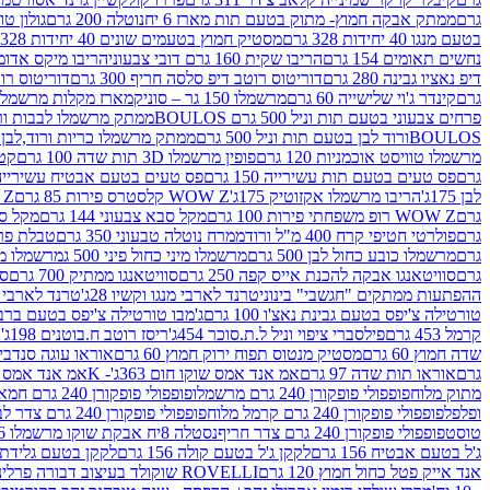
גרם
ממתק אבקה חמוץ- מתוק בטעם תות מארז 6 יח
נוטלה 200 גרם
גולון טוו
בטעם מנגו 40 יחידות 328 גרם
מסטיק חמוץ בטעמים שונים 40 יחידות 328 גרם
נחשים תאומים 154 גרם
הריבו שקית 160 גרם דובי צבעוני
הריבו מיקס אדומים 175
דיפ נאציו גבינה 280 גרם
דוריטוס רוטב דיפ סלסה חריף 300 גרם
דוריטוס רוטב
גרם
קינדר ג'וי שלישייה 60 גרם
מרשמלו 150 גר – סוניק
מארז מקלות מרשמלו יאמס צבע
פרחים צבעוני בטעם תות וניל 500 גרם BOULOS
ממתק מרשמלו לבבות ורוד לבן ב
BOULOSורוד לבן בטעם תות וניל 500 גרם
ממתק מרשמלו כריות ורוד,לבן בטעם תות 
מרשמלו טוויסט אוכמניות 120 גרם
פופין מרשמלו 3D תות שדה 100 גרם
קטש
גרם
פס טעים בטעם תות עשירייה 150 גרם
פס טעים בטעם אבטיח עשירייה 150 גר
לבן 175ג'
הריבו מרשמלו אקזוטיק 175ג'
WOW Z קלסטרס פירות 85 גרם
WOW Z ק
גרם
WOW Z רופ משפחתי פירות 100 גרם
מקל סבא צבעוני 144 גרם
מקל סבא 
גרם
פולרטי חטיפי קרח 400 מ"ל ורוד
ממרח נוטלה טבעוני 350 גרם
טבלת פררו ר
גרם
מרשמלו כובע כחול לבן 500 גרם
מרשמלו מיני כחול פיני 500 ג
מרשמלו מיני 
גרם
סוויטאנגו אבקה להכנת אייס קפה 250 גרם
סוויטאנגו ממתיק 700 גרם
סו
ההפתעות ממתקים "חגשבי" בינוני
טרנד לארבי מנגו וקשיו 28ג'
טרנד לארבי תו
טורטילה צ'יפס בטעם גבינת נאצ'ו 100 גרם
ג'מבו טורטילה צ'יפס בטעם ברביקיו 00
קרמל 453 גרם
פילסברי ציפוי וניל ל.ת.סוכר 454ג'
ריסז רוטב ח.בוטנים 198ג'
ק
שדה חמוץ 60 גרם
מסטיק מנטוס תפוח ירוק חמוץ 60 גרם
אוראו עוגה סנדביץ שו
גרם
אוראו תות שדה 97 גרם
אמ אנד אמס שוקו חום 363ג'- K
אמ אנד אמס צהו
מתוק מלוח
פופפולי פופקורן 240 גרם מרשמלו
פופפולי פופקורן 240 גרם חמאה סינמה
ופלפל
פופפולי פופקורן 240 גרם קרמל מלוח
פופפולי פופקורן 240 גרם צדר לבן
טוסט
פופפולי פופקורן 240 גרם צדר חריף
נסטלה 8יח אבקת שוקו מרשמלו 193.6ג'
ג'ל בטעם אבטיח 156 גרם
לקקן ג'ל בטעם קולה 156 גרם
לקקן בטעם גלידת שוקו
אנד אייק פטל כחול חמוץ 120 גרם
ROVELLI שוקולד בעיצוב דבורה פרלינים 800 גרם