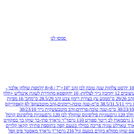
סמסו לנו
סט צלחות שנה טובה לבן זהב "10+"7 / 8+8 יח'
מפת שולחן אלבד -
חבק נייר לצלחת- 10 יח
קופסא מהודרת לעוגת אינגליש +חלון
 ס"מ
מגש עץ בצורת רימון צבע זהב 28.5/29 ס"מ
חב' 16 מפיות
-שנה טובה-רימונים-זהב מוטבע
קפ' ל6 קאפקייקס
שקית נייר 30/23/10
12 גרם
עוגיות פיליפינוס שוקולד לבן 120 גרם
עוגיות פיליפינוס קרמל
מארז לב ריטר ספורט 110 גרם
ד"ר גרארד פתי-בר שוקו בר בסקוויט
רד טארלט עוגיה פריכה במילוי בטעם קפה בתוספת פתיתי קקאו קלויים
קו ממולא בקרם בטעם וניל 216 גרם
ד"ר גרארד מאסטר פיס וופל