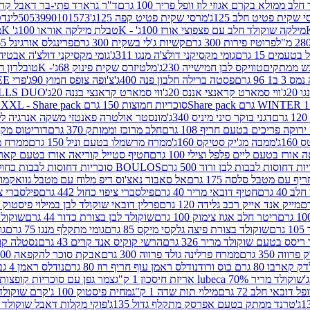
 ממולא בקרם אגוזי לוז וופל פריך 100 גרם
ד"ר גרארד פתי-בר דאבל קרם ב
 שקית פטיט חלב 125ג'
מרסי שקית פטיט קפה 125ג'
5053990101573
לינדט
מילקה שוקולד חלב עם פצפוצי אורז 100ג' - K
טבלת מילקה אוראו 100ג' K
מ
פרוטיז פירות 300 גרם
קשיות ג'לי בשקית 300 גרם
פרינגלס אורגינל 165 גרם
עמים 15 גרם
גומי מקסיקני דולצ'ה מנגו 311ג'
גומי מקסיקני דולצ'ה אבטיח 311ג
ש ממתקים
טוויקס לבן חמישייה 230ג'
מלטיזרס שקית פינוק 68ג'- K
טובלרון חלב 35ג
 96 גרם
פסטה ברילה חלבון פנה 400ג'
צ'ופה צופס חמוץ 90ג'
פרי FREE חטיף מלון קראנצ'י 20 גרם
2ג'
ווי סמארט קראנצי אננס 20ג'
ווי סמארט קראנצי בננה 20ג'
SKILLS DUO סוכריות על מקל בטעמי תפו
סוכריות חמוצות 150 גרם SOUR MADNESS XXL - Share pack
דגני בוקר סיני מיניס 340ג'
מונסטר אולטרה פאנטזי משקה אנרגיה ללא סוכר
וקה פריכים בטעם חריף 108 גרם
חלב מרוכז וממותק 370 גרם
דוריטוס מקסיק
1ג'
ממבה מג'יק סטיקס 160ג'
ממרח מרשמלו בטעם וניל 150 גרם
ממרח מרש
ורז בטעם ליים פלפל וצילי 100 גרם
חטיף סטייל קוריאה אורז בטעם קארבונרה 
BOULOS סוכריות דחוסות לבבות כחול לבן 500 גרם
 עם מטבל סלסה 175 גרם
אל סאבור נאצ'וס דיפ מלוח עם מטבל גוואקמולי 175 ג
40 גרם
חטיף דובאי מריר 40 גרם
פילסברי ציפוי כחול 442 גרם
פילסברי ציפו
מייק אנד אייק רכב גלידה 120 גרם
פרלין דובאי שוקולד לבן במילוי פיסטוק וקדאיף
ריטר חלב אגוז צימוק 100 גרם
שוקולד לבן בצורת כדור 44 גרם
שוקולד ח
ם
שוקולד בצורת פיצה גלקסי מיקס 85 גרם
גומי מתקלף מנגו 75 גרם
גו
ריסס בטעם שוקולד מריר 326 גרם
הרשי קוקיס אנד קרים 43 גרם
נסטלה קורנ
ה 350 גרם
ממרח פרלינה גולד פרווה 300 גרם
אבקת סוכר להקפאה 300 גרם
80 גרם כוס ורוד
נודלס ראמן עוף חריף רוז 80 גרם
נודלס ראמן 4 גבינות 80 גרם
שוקולד מריר 70% lubeca אריזת חיסכון 1 ק"ג
צמר גפן עם סוכריות קופצות ענב
 דובאי חלב 72 גרם
מילוי תות שדה 1 ק"ג
מחית פיסטוק 100 ג'
קרם שוקולד לשמר
טרנד ממתק בטעם אפרסק מתקלף גדול 135ג'
פוקי מקלות דאבל שוקולד 47 גרם