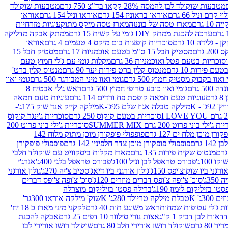
מטבעות שוקולד לבן להמסה 28% קקאו בד"צ 750 גרם
מטבעות שוקולד
קרם וניל 66 גרם
אוראו בראוניז 154 גרם
אוראו וניל 154 גרם
אוראו
1 גרם
מארז טסה של בוננזה
מארז טסה מיקס מתוק
עוגיות מזרחיות
ערכה להכנת ממתק DIY גומי על קשית 15 גרם
ממתק אבקה מדליקה
גלידה 10 גרם
סוכריות קופצות בום מיקס 4 טעמים 4 גרם
אוראו
 גרם
מסטיק חבל 15 ס"מ בטעם אוכמניות 17 גרם
מסטיק חבל 15
וכריות בטעם פטל ואוכמניות 36 גרם
מקלות גומי עם ג'לי חמוץ טעם
ם פירות 10 גרם
מנטוס קלין ברט פירות יער 90 גרם
מנטוס קלין ברט'
 ואוו בקבוק מסטיק חמוץ 500 גרם
גומי ואוו מיני המבורגר 500 גרם
גומי ואוו
50 גרם
גומי ואוו כובע טרופי חמוץ 500 גרם
ראש ג'לי אבטיח 8
ם
עוגיות טעם חמאה קופסת פח ורדים 114 גרם
עוגיות טעם חמאה
' - K
מילקה טבלה אגוז שלם 95ג'-K
מילקה קייק אנד שוק 175ג'-
סוכריות בטעם קוקוס 250 גרם
סוכריות ג'ינגר קוקוס
ג'ילי בוני פרוט 200 גרם SUMMER MIX
סוכריות ג'ילי בוני פרוט 200
רן מוכן מלח ים 127 גרם
פופפולי פופקורן מוכן מתוק מלוח 142
 גרם
פופפולי פופקורן מוכן צדר חלפיניו 142 גרם
פופפולי פופקורן
מנטוס שקית פירות 135 גרם
מארז מקלות ביסקוויט עם שוקולד חלבי
100ג'
פבורס טראפל לבן וניל 100ג'
פבורס טראפל בלגי 400ג'
אנרג'י
ורגני ביו שוקוצ'יפס 150ג'
גולון אורגני ביו דיאג'סטיב צ'יה 270ג'
גולון אורגני
3ג'
סוכ' צ'ופה צ'ופס דברים מוזרים 120ג'
סוכ' צ'ופה צ'ופס דברים
ו בזיליקום לימון 190ג'
ברילה פסטו בזיליקום מוצרלה
3ג' K
טבלת מילקה טריולד 280ג' K
שוק' מילקה אוראו 300גר'
ות ג'לי עטופות שמחות
ראש משוגע תות 40 גרם
לקקני מיני מארז כ 18 יח'
אורז לבן דביק 1 ק"ג
אצות נורי סילוור 10 דפים 25 גרם
אבקה להכנת
80 גרם
שוקולד רושן אורירי חלב 80 גרם
שוקולד רושן אורירי לבן