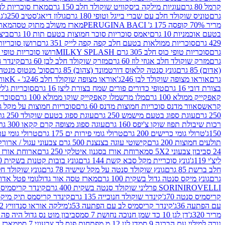
קרמל 80 גרם
עוגיות מילקה ביסקוויט שוקולד חלב 150 גרם
מארז סוכריות לעיס
גרם
טוניס שוקולד חלב עם שברי בייגל וטופי 180 גרם
גולון דיאג'סטיב 250ג'
גו
מריר 70% קופסה 175 ג' PERUGINA BACI
מארז משולב מתוק טסה
מארז
בטעם אוכמניות 10 גרם
יאמס סוכריות סוכר חמוצות בטעם תות 10 גרם
ביצת
429 גרם
סוכריות ממולאות בטעם חלב קפה קפה לייק 351 גרם
רושן סוכריות ג'לי 
גרם
סוכריות טופי כוס חלב 305 גרם MILKY SPLASH
רושו סוכריות טופי חלב 
גרם
מזרק שוקולד חלב אגוזי לוז 60 גרם
מזרק שוקולד חלב לבן 60 גרם
קינדר הפי
(אדום) 85 גרם
גונץ סנטה קלאוס דורטמונד (צהוב) 85 גרם
סוכ' מנטוס מנטה 29.7 גר
גרם
אוראו מצופה שוקולד לבן 246ג'
אוראו מצופה שוקולד חלב 246ג' - K
אוראו
בצורת דובי 16 גרם
טופי כדורים פורים שמח בצורת ליצן 16 גרם
סוכריות ג'לי ב
קאפקייק ממולא 100 גרם
מלו מרשמלו קאפקייק שוקו ממולא 100 גרם
סוכריות ג
קראש
סאוור מדנס סוכריות חמוצות מדנס 60 גרם
סוכריות חמוצות על מקל גולגולת
250 גרם
עוגת ספוג בטעם מישמש 250 גרם
עוגת ספוג בטעם שוקולד 250 גרם
רכות שיבולת תפוז שוקו צ'יפס 160 גרם
עוגה ספוג מצופה קרם קקאו 300 גרם
150ג'
טרולי גומי כרישים 200 גרם
טרולי גומי פירות ים 175 גרם
טרולי גומי עכברים
תולעים חמוצות 200 גרם
קישוטי עוגה בצנצנת 500 גרם צבעוני עגול / ארוך
ק
24 סביבון צבעוני 5X2 סמ
ארוחת אורז בסגנון איטלקי 250 גרם
ארוחת אורז בסגנ
ליצ'י 119ג'
גונץ סוכריית מקל סבא קשת 144 גרם
גונץ בובות קטנות בשקית 100 גרם
חלב ברשת 85 גרם
גונץ שוקולד סנטה על מקל שישיה 78 גרם
גונץ שוקולד חלב ס
גרם
גונץ מיקס סנטה גדול בשקית 100 גרם
מארז טסה אור גדול
גומי פטל אדום 
ROVELLI פרליני שוקולד סנטה בשקית 400 גרם
SORINI
קינדר קריסמיס מיק
קריסמיס סנטה 70ג'
קינדר שוקולד חנוכייה 135 גרם
קינדר קריסמס תיק מיקס 193
עם הפתעה 36ג'
קינדר קריסמיס לב עם הפתעה 53ג'
מילקה אוראו סנדוויץ 92 גרם
מריר 320ג'
דן לגן 10 כד שמן חנוכה נחושת 7 סמ
סביבון מוט נס גדול היה פה ברש
נורה למילוי עם הברגה 9 סמ
דן לגן 12 מ.מפתחות פנס לד צבעוני 7 סמ
מארז 3 מזרקים לאפייה ולבישול 10 מל'