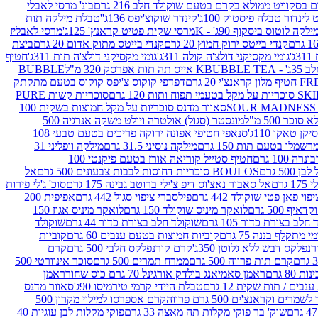
סקוויט ממולא בקרם בטעם שוקולד חלב 216 גרם
בונ' מרסי לאבלי
 לינדור טבלה פיסטוק 100ג'
קינדר שוקוצ'יפס 136ג'
'טבלת מילקה תות
ילקה לוטוס ביסקוף 90ג' - K
מרסי שקית פטיט קראנץ' 125ג'
מרסי לאבליז
קנדי בייטס ירוק חמוץ 20 גרם
קנדי בייטס מתוק אדום 20 גרם
ביצת
'
גומי מקסיקני דולצ'ה קולה 311ג'
גומי מקסיקני דולצ'ה תות 311ג'
חטיף
' - K
BUBBLE TEA אייס תה תות אפרסק 320 מ"ל
BUBBLE
דפדפי קוקוס צ'יפס קוקוס בטעם מתקתק
ח ותות 120 גרם
סוכריות קשות PURE
סאוור מדנס סוכריות על מקל חמוצות בשקית 100
 500 מ"ל
מונסטר (סגול) אולטרה ויולט משקה אנרגיה 500
ן טאקו 110ג'
סנאפי חטיפי אפונה ירוקה פריכים בטעם טבעי 108
מלו בטעם תות 150 גרם
מילקה נוסיני 31.5 גרם
מילקה וופליני 31
100 גרם
חטיף סטייל קוריאה אורז בטעם פיקנטי 100
BOULOS סוכריות דחוסות לבבות צבעונים 500 גרם
אל
רם
אל סאבור נאצ'וס דיפ צ'ילי ברוטב גבינה 175 גרם
סוכ' ג'לי פירות
י פאן פטי שוקולד 442 גרם
פילסברי ציפוי סגול 442 גרם
אפיפית 200
 500 גרם
לואקר מיניס שוקולד 150 גרם
לואקר מיניס אגוז 150
לב בצורת כדור 105 גרם
שוקולד חלב בצורת כדור 44 גרם
שוקולד
מי מתקלף בננה 75 גרם
קוביות חמוצות בטעם ענבים 60 גרם
קוביות
פלקס דבש ללא גלוטן 350ג'
קרם קורנפלקס חלבי 500 גרם
קרם
קרם תות פרווה 500 גרם
ממרח תמרים 500 גרם
סוכר אינוורטי 500
ראמן סאמיאנג בולדק אורגינל 70 גרם כוס שחור
ראמן
ים / תות שקית 12 גרם
טבלת היידי קרמי טירמיסו 90ג'
סאוור מדנס
ים וקראנצ'ים 500 גרם פרווה
קרם אספרסו למילוי מקרון 500
שוק' בר פוקי מקלות תה מאצה 33 גרם
פוקי מקלות לבן עוגיות 40