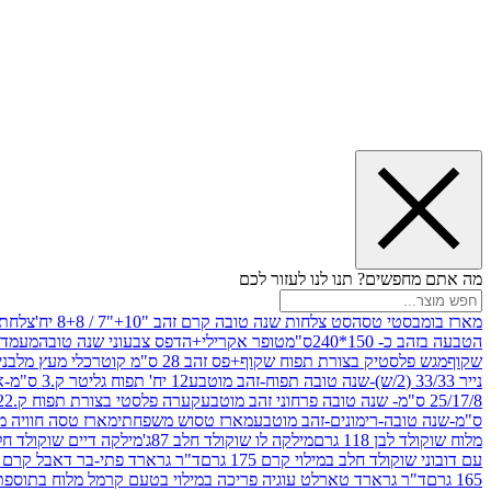
מה אתם מחפשים? תנו לנו לעזור לכם
מארז בומבסטי טסה
סט צלחות שנה טובה קרם זהב "10+"7 / 8+8 יח'
צלחת נייר 10" 
הטבעה בזהב כ- 150*240ס"מ
טופר אקרילי+הדפס צבעוני שנה טובה
מעמד עץ
שקוף
מגש פלסטיק בצורת תפוח שקוף+פס זהב 28 ס"מ קוטר
כלי מעץ מלבני 20*20 *6 +גב בצורת תפוח ג.20 ס"מ-שנה ט
נייר 33/33 (2/ש)-שנה טובה תפוח-זהב מוטבע
12 יח' תפוח גליטר ק.3 ס"מ-אדום
25/17/8 ס"מ- שנה טובה פרחוני זהב מוטבע
קערה פלסטי בצורת תפוח ק.22 ג.7 ס"מ
ס"מ-שנה טובה-רימונים-זהב מוטבע
מארז טסוש משפחתי
מארז טסה חוויה מ
מלוח שוקולד לבן 118 גרם
מילקה לו שוקולד חלב 87ג'
מילקה דיים שוקולד חלב קרמ
עם דובוני שוקולד חלב במילוי קרם 175 גרם
ד"ר גרארד פתי-בר דאבל קרם בסק
165 גרם
ד"ר גרארד טארלט עוגיה פריכה במילוי בטעם קרמל מלוח בתוספת פתיתי 