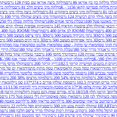
לד מילקה בון בון אוראו 86 גרם
מילקה ביצה אוראו עם כפית 128 גרם
שוקולד
גיות מילקה סנסיישן קקאו 156ג' - K
מילקה מיני ביצים חלב 81 גרם
מילקה ביצים 
 81 גרם
מילקה מיני ביצים ביסקוויט 81 גרם
מילקה ביצה מילוי מיני ביצים 97 גר
 ביצה מילוי קרם רביעייה 124 גרם
קוטדור מיני ביצים שוקולד מריר 100 גרם
די מאונטן פטל 100ג'
טבלת מרסי אגוזים 100ג'
שוקולד מילקה טבלה ג'לי 250 גר'-K
 דובאי שוקולד חלב פיסטוק וקדאיף 145 גרם
קוביות אפיפית במילוי קרם אגוזי לוז
מרשמלו JOOMI לב אדום 400 גרם
מרשמלו JOOMI בננה 400 גרם
3D גו'מי נקניקיה מעוצב 500 גרם
3D גו'מי צי'פס מעוצב 500 גרם
3D גו'מי אפרוחים מעוצב 500 גרם
3D גו'מי דגים מעוצב 500 גרם
ז חגיגי טסה
מארז שי מתוק - שפע טסה
מארז אלגנט טסה
מארז ענק ממתקים
די גראנדור מריר שקד 80ג'
טבלת היידי גראנדור חלב שקד 80ג'
טבלת היידי גר
נדס שברי עוגיות 120 גרם
קינדר מקסי 100 גרם
בר טובלרון שקד כחול 100ג'
לב 90ג'-K
מילקה טבלה יוגורט 100ג' - K
מילקה טבלה שברי אגוז 90ג'-K
קרס ח.בוטנים חמישייה קרימי 182.5ג'
ריץ קרקר 200 גרם
שוקולד מרסי מריר 250 ג
מארז טסה מנות קלאסי
מארז טסה מתוק מתמיד
מארז ים של מות
יסטר עכביש 100 גרם
גומי בליסטר פיצה 100 גרם
גומי בליסטר מילקשייק 100 גרם
2 גרם
למקה מרציפן 54% 200 גרם
למקה מרציפן 38% 200 גרם
קונ
נדר טריס חמישייה 102.5 גרם
מפת שולחן פורים כ 274*137 סמ ניילון
מארז שמי
חב' 20 שקית צלופן 36*17 ס"מ-מסכה-זהב
שקית נייר לבקבוק 11/11/36 ס"מ ס"מ-פורים שמח- דגם ענן
קופ' קרטון חלון 18/15/8 ס"מ -פורים שמח-דגם בועות דקל
שקית קרטון 24.5/19/8 ס"מ-פורים שמח-דגם בועות דקל
שוקולד לבן 120 גרם
מארז טסה פאן
סוכריות ג'לי בטעם פטל 175 גרם
סו
רוטב טריאקי שומשום 300 מ"ל
רוטב טריאקי 300 מ"ל
רוטב סאטה 240 גרם
HEART שוקולד לבבות צבע זהב 500 גרם
סניקרס וופל גליליות 22 גרם
טווי
רמל מלוח 160 גרם
קינג עוגיות רכות שוקולד מריר צ'יפס חלבון 160 גרם
מר
ם
קינדר שוקולד מיני פרנדס 120 גרם
קינדר הפי מומנטס 161 גרם
מילקה ע