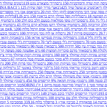
ה תות שדה ודומדמניות 150 גרם
היידי מוצארט נוגט 119ג'
טוניס שוקולד חלב 
לון דיאג'סטיב ש.שועל שוק' 425ג'
באצ'י מריר קפה שקית 125 ג' PERUGINA BACI
 טסה שובי דובי מתוק
יאמס לקקן רולר תות 20 גרם
יאמס אבן נייר ומספריים 18 גרם
 הפתעה 18 גרם
גליליות וופל במילוי קרם בראוניז 150 גרם FLIS
גליליות וופל במי
ג'ל 351 גרם
סוכריות טופי ממולאות בטעם חלב כוס חלב 150 גרם
חטיף שו
קורובקה 205 גרם
חטיף שוקולד רושן ממולא קרם ברולה 43 גרם
חטיף שוק
 היפו אגוזי לוז חמישייה 105 גרם
אמ אנד אמס קרמל מלוח 200ג' K
אם אנד א
ם
מנטוס פירות 29.7 גרם
לוק או לוק גומי נקניקייה 100 גרם
גומי כובע כחול
 גלידה גליל 110.4 גרם
מילקה עוגיות סנסיישן אוראו 156 גרם
אבקת קקאו 400 גרם
טעם מנגו 70 גרם
סוכריות ג'לי בטעם ליצ'י 70 גרם
סוכריות ג'לי בטעם ענבים 70 ג
ומי בצורת עין כ50 יחידות 500 גרם
מארז סנטה 90 גרם
סאוור מדנס סוכריות
 90 גרם
סאוור מדנס סוכריות חמוצות 60 גרם fire
עוגה ספוג מצופה קרם וניל 
קינג עוגיות רכות שוקולד צ'יפס 160 גרם
קינג עוגיות רכות שוקולד מריר צ'יפס 160 
אורביט רפרשרס מסטיק ללא סוכר בטעם אבטיח פטל בקבוקון 67 גרם
טרולי
 200 גרם
טרולי גומי נשיקות תות 200 גרם
טרולי גומי פרות חלב 200 גרם
רפט רוטב ברבקיו טריאקי מתוק 510 מ"ל
בר שוקולד באונטי 57 גר'
מילקה שוקו
ון מקסיקני 250 גרם
ארוחת אורז אושפלו 250 גרם
ארוחת אורז מג'דרה 250 גרם
גונץ אנשי שלג משוקולד במילוי קרם חלב ברשת 85 גרם
גונץ אנשי שלג
נטה 100 גרם
גונץ עוגיות חמאה 9% קריסמיס פח 454 גרם
גונץ שוקולד לו
שחור סטי 1 ק"ג
שוק' סורינטה סנטה מיקס 1 ק"ג SORINI
בונ' קריסמס סנטה עם פפ
ס דמות 102 ג'
קינדר קריסמיס מיני פריינדס 164ג'
קינדר סנטה מילקי קרמל 110
ג'
קינדר קריסמיס קלנדר כוכב מעורב 149 ג'
קינדר קריסמיס ביצה ענקית בנו
מילקה שוקולד חלב עם עדשים 100 גרם
מילקה עוגיות סנסיישן 156 גרם
ת 14 סמ
אקדח 2 סביבון אור+ 3 פרופלור בלוח 33X16 סמ
סביבון 5 קומות בלוח 17X12 סמ
מזרק גדול לאפייה - 50 מל'
4 סביבון טוש מצייר בלוח 29X10 סמ