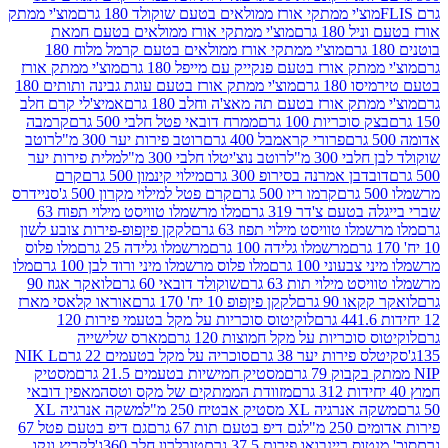
וצ'י ממתקי אורז ממולאים בטעם שוקולד 180 גרם
מוצ'י ממתק
180 גרם
מוצ'י ממתקי אורז ממולאים בטעם חמאת
מוצ'י ממתקי אורז ממולאים בטעם קרמל מלוח 180
תק אורז בטעם פנקייק עם מייפל 180 גרם
מוצ'י ממתק אורז
18 גרם
מוצ'י ממתק אורז בטעם עוגת גבינה ותותים 180
תק אורז בטעם תה מאצ'ה וחלב 180 גרם
אמיצ'לי קרם חלב
סוכריות 100 גרם
ממרח דובאי פטל חלבי 500 גרם
קרמבה
פרורי קראמבל 400 גרם
רוטב פירות יער 300 מ"ל
רוטב
 300 מ"ל
רוטב נוצ'יטלו חלבי 300 מ"ל
מלית פירות יער
דבן אמרנה בסירופ 300 גרם
מילוי קינמון 500 גרם
קרם
קרמו ריו 500 גרם
קרם פטל למילוי מקרון 500 ג'
סניידרס
טעם צ'דר 319 גרם
מלו מרשמלו טוויסט מילוי תפוח 63
לו טוויסט מילוי תפוז 63 גרם
לקקן פיןפופ-פירות צובע לשון
מרשמלו גלידה 100 גרם
מרשמלו גלידה 25 גרם
מלו פלוס
עוני 100 גרם
מלו פלוס מרשמלו מיני ורוד לבן 100 גרם
מלו
 מילוי תות 63 גרם
שוקולד דובאי 60 גרם
לואקר אגוז 90
ו 90 גרם
לקקן פיןפופ 10 יח' 170 גרם
אוראו קלאסי מארז
לוקיטוס סוכריות על מקל בטעמי פירות 120
סוכריות על מקל חמוצות 120 גרם
מארס שלישייה
פירות יער 38 גרם
סוכריה על מקל בטעמים 22 גרם
NIK L
מסטיק חמישיות בטעמים 21.5 גרם
מסטיק
מזוודת הממתקים של מקס וטסה
מאפין דובאי
יה XL מסטיק אבטיח 250 מ"ל
משקה אנרגיה XL
2 מ"ל
גם דיפ בטעם תות 67 גרם
גם דיפ בטעם פטל 67
ס ריינבואו פירות 37.5 גרם
טובלרון חלב 360ג'
לקריץ ונקו