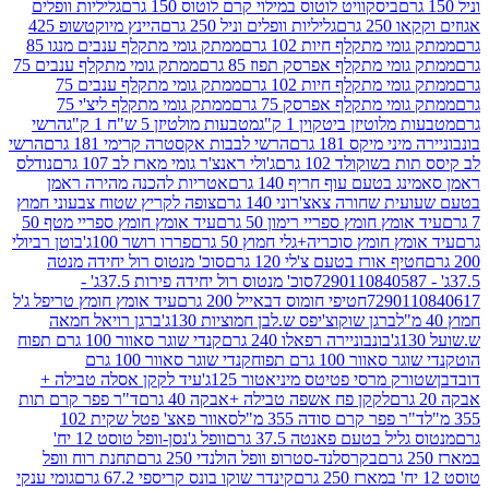
ביסקוויט לוטוס במילוי קרם לוטוס 150 גרם
גליליות וופלים
 גרם
גליליות וופלים וניל 250 גרם
היינץ מיוקטשופ 425
י מתקלף חיות 102 גרם
ממתק גומי מתקלף ענבים מנגו 85
י מתקלף אפרסק תפוז 85 גרם
ממתק גומי מתקלף ענבים 75
י מתקלף חיות 102 גרם
ממתק גומי מתקלף ענבים 75
י מתקלף אפרסק 75 גרם
ממתק גומי מתקלף ליצ'י 75
לוטיזן ביטקוין 1 ק"ג
מטבעות מולטיזן 5 ש"ח 1 ק"ג
הרשי
 מיקס 181 גרם
הרשי לבבות אקסטרה קרימי 181 גרם
הרשי
שוקולד 102 גרם
ג'ולי ראנצ'ר גומי מארז לב 107 גרם
נודלס
בטעם עוף חריף 140 גרם
אטריות להכנה מהירה ראמן
שחורה צאצ'רוני 140 גרם
צופה לקריץ שטוח צבעוני חמוץ
מץ חומץ ספריי רימון 50 גרם
עיד אומץ חומץ ספריי מטף 50
 חומץ סוכריה+גלי חמוץ 50 גרם
פררו רושר 100ג'
בוטן רביולי
ף אורז בטעם צ'לי 120 גרם
סוכ' מנטוס רול יחידה מנטה
סוכ' מנטוס רול יחידה פירות 37.5ג' -
72901
חטיפי חומוס דבאייל 200 גרם
עיד אומץ חומץ טריפל ג'ל
ברגן שוקוצ'יפס ש.לבן חמוציות 130ג'
ברגן רויאל חמאה
בונבוניירה רפאלו 240 גרם
קנדי שוגר סאוור 100 גרם תפוח
וור 100 גרם תפוח
קנדי שוגר סאוור 100 גרם
 מרסי פטיטס מיניאטור 125ג'
עיד לקקן אסלה טבילה +
לקקן פח אשפה טבילה +אבקה 40 גרם
ד"ר פפר קרם תות
 פפר קרם סודה 355 מ"ל
סאוור פאצ' פטל שקית 102
יל בטעם פאנטה 37.5 גרם
וופל ג'נסן-וופל טוסט 12 יח'
בקרסלנד-סטרופ וופל הולנדי 250 גרם
תחנת רוח וופל
קינדר שוקו בונס קריספי 67.2 גרם
גומי ענקי