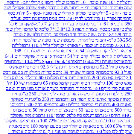
מרכז שולחן רימון אקרילי זהב+ הדפסה -
ר זהב דקורטיבי + כיתוב שנה טובה
קישוטי שולחן אקרילי שנה
יח'
קישוטי שולחן אקרילי שנה טובה -כסף - 5 יח'
דג כסף
 ס"מ
דבש לחיץ 250 גרם עמק חפר
עוגת דבש עוגל'ה
טיק בצורת רימון ק. 7 ס"מ-שקוף
חב' 6 כלי
 -בצורת תפוח 12.8*13.8*7 ס"מ
קופ' קרטון חלון שנה
קפ' קרטון חלון שנה טובה
אגרת+ מעטפה שנה טובה שופר/ספר תורה
מגנט חג שמח 5*9
אוראו שוקולד גליל 110.4 גרם
גלילות
קרם שוקולד 54 גרם
אוראו שוקולה מרשמלו תות 168
ראו במילוי קרם וניל 54 גרם
אוראו עוגיות שוקולד חום 64.4
ת וניל 64.4 גרם
אוראו Space Dunk גליל 110.4 גרם
חטיף
גרם
חטיף טאקיס דרגון צ'ילי 92.3 גרם
חטיף טאקיס
ממתק בקבוקי שעווה 39 גרם
סוכריות ממולאות בטעם דבש
יני 200 גרם
איטריות אורז מקלות 600 גרם
לוק או לוק גומי
טודיי חטיף חלבון קרמל מלוח 65 גרם
מארז של 10 יח'
ס 140 גרם
פחית תפוחחה משקה אורגני מוגז תפוח ואננס
ת לימוננדה משקה אורגני מוגז- לימון וליים 250 מ"ל
פחית
אורגני מוגז תפוזי דם ודומדמניות 250 מ"ל
גרגרי טפיוקה
גרגרי טפיוקה גדולים 400 גרם
מיסו כהה 500 גרם
מיסו
נאצ'וס טבעי 50 גרם
נאצ'וס תירס כחול 50 גרם
נאצ'וס
פרינגלס סין פלפל ופרמזן 110 גרם
ביאנקה שוקולד
ם
ביאנקה שוקולד מריר 72% 100 גרם
ביאנקה שוקולד
ביאנקה שוקולד לבן בטעם קרמל 100 גרם
ביאנקה
100 גרם
גומי לעיסה צבעוני 1 ק"ג
גומי לעיסה אבטיח 1