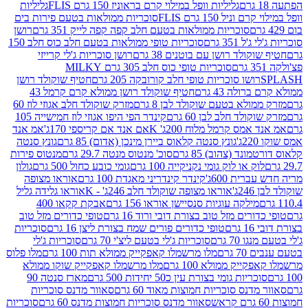
גליליות וופל במילוי קרם בראוניז 150 גרם FLIS
גליליות
יל 150 גרם FLIS
סוכריות ממולאות בטעם פירות בים
סוכריות ממולאות בטעם חלב קפה קפה לייק 351 גרם
רושן
351 גרם
סוכריות טופי ממולאות בטעם חלב כוס חלב 150
ולד רושן עם בוטנים 38 גרם
רושן סוכריות ג'לי קרייזי
סוכריות טופי כוס חלב 305 גרם MILKY
ושו סוכריות טופי חלב קורובקה 205 גרם
חטיף שוקולד רושן
לה 43 גרם
חטיף שוקולד רושן ממולא קרם קרמל 43
ולא בטעם שוקולד לבן 8 גרם
מזרק שוקולד חלב אגוזי לוז 60
לד חלב לבן 60 גרם
קינדר הפי היפו אגוזי לוז חמישייה 105
מס קרמל מלוח 200ג' K
אם אנד אם קריספי 170ג'
אמ אנד
גונץ סנטה קלאוס ביירן מינכן (אדום) 85 גרם
גונץ סנטה
ד (צהוב) 85 גרם
סוכ' מנטוס מנטה 29.7 גרם
מנטוס פירות
ק או לוק גומי נקניקייה 100 גרם
גומי כובע כחול 500 גרם
גולון
ית 600ג'
קינדר קינדריני מאגדת 100 גרם
אוראו מצופה
'
אוראו מצופה שוקולד חלב 246ג' - K
אוראו גלידה גליל
ילקה עוגיות סנסיישן אוראו 156 גרם
אבקת קקאו 400
רים מזל טוב בצורת דובי ורוד 16 גרם
טופי כדורים מזל טוב
ם
טופי כדורים פורים שמח בצורת ליצן 16 גרם
סוכריות
70 גרם
סוכריות ג'לי בטעם ליצ'י 70 גרם
סוכריות ג'לי
גרם
מלו מרשמלו קאפקייק ממולא תות 100 גרם
מלו פלוס
יק ממולא 100 גרם
מלו מרשמלו קאפקייק שוקו ממולא
יות גומי בצורת עין כ50 יחידות 500 גרם
מארז סנטה 90
נס סוכריות חמוצות מאוד 60 גרם
סאוור מדנס סוכריות
סאוור מדנס סוכריות חמוצות מדנס 60 גרם
סוכריות