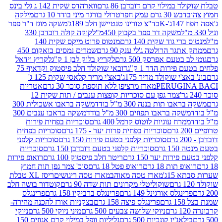
במילוי קרם דובדבן 86 גרם
ווארהדס שקית 142 ג גלי בינס
בש 30 גרם עמק חפר
טרולי בורגר מיני בודד 10 גרם
מילקה
K
בד"צ טורינו טנטיישן חלב 189ג'
משקה מוגז ד"ר פפר
משקה דר פפר בקבוק 450מ"ל
קוקה קולה דובדבן 330
 גוד שקית 140 גרם
מנטוס פרוט מיקס שקית 140
ר הרולטה ג'לי ענק 90 גרם
שמרים נמסים בואקום 450
בטעם אפרסק 500 גרם
לקריץ בלוק לבן 1 ק"ג
לקריץ וידאל
ירות הדר 1 ק"ג
דובאי שוקולד חלב פיסטוק וקדאיף 75
י שוקולד מריר 175ג'
באצ'י מריר קלאסי שקית 125 ג'
PERUGI
מארז מרציפן ללא תוספת סוכר 30 גרם
אטריות
צמר גפן עם סוכריות קופצות ענבים / תות שקית 12
 תות בננה 300 מ"ל בודד
משקה בראבו אשכולית 300
ה בראבו תפוזים 300 מ"ל בודד
משקה בראבו ענבים 300
רח עוגיות לוטוס קרמל 400 גרם
סוכריות בפחית פירות
סוכריות בפחית פרות יער - 175 גרם
סוכריות בפחית
סוכריות קלפני בטעם פירות 150 גרם
סוכריות קלפני
גרם
סוכריות קלפני בטעם דובדבן 150 גרם
סוכריות
רות יער 150 גרם
ריטר חלב פיסטוק 100 גרם
רואופ פירות
תות 18 גרם
רואופ פטל 18 גרם
סוכ' צמר גפן תות חמוץ
1ג'
מארז טסה מאוהב
מארז טסה ריגושים
ריסז XL טבלת
שוקוליטלי מקרונים תות שדה 90 גרם
קוטדור בושה חלב
גלס אורגינל 149 גרם
פרינגלס ברביקיו 158 גרם
פרינגלס
פרינגלס פיצה 158 גרם
בצקניות אורז להכנה מהירה-
ניוקי שלושה צבעים 500 גרם
מיני ניוקי 500 גרם
ניוקי
ג'יו קונכיות 500 גרם
גליליות וופל במילוי קרם אגוזים 150