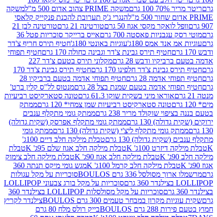
 100 גרם
משקה PRIME צהוב אדום 500 מ"ל
משקה
הנגרי ג'ק תערובת להכנת פנקייק קלאסי
ל לואקר מקסי אגוז 50 גרם
טורטינה 21 גרם
טורטינה לבן 21
 עגבניות פאסטה 700 גרם
אייס ברייקר סוכריות פטל 36
מ אנד אמס 180ג'
עוגיות באונטי 180ג'
חטיף תירס חריף צ'דר
חטיף תירס גבינת צ'דר וגבינה כחולה 170 גרם
חטיף תפוחי
ביקיו ודבש 28 גרם
מקלוני תירס בטעם צ'דר 227
 גבינת צ'דר חלפינו 170 גרם
חטיף תירס גבינת צ'דר 170
חי אדמה 28 גרם
חטיף תפוחי אדמה בטעם ברביקיו 28
וחי אדמה בטעם שמנת בצל 28 גרם
מנטוס לל"ס קלין ברט'
אוראו מיני בשקית שוקו 61.3 גרם
טונה סטארקיסט רביעיות
טונה סטארקיסט רביעיות שמן צמחי* 120 גרם
ממתק
יפוי שוקולד מריר 238 גרם
ממתק גומי מתקלף ענבים
דולה) 130 גרם
ממתק גומי מתקלף אפרסק (שקית גדולה)
ק גומי מתקלף ליצ'י (שקית גדולה) 130 גרם
ממתק גומי
(שקית גדולה) 130 גרם
טבלת מילקה חלב דיים 100ג'
דיזרט 100ג' K
טבלת מילקה חלב אגוז שלם 95ג' K
טבלת
K
טבלת מילקה חלב אגוז 90ג' K
טבלת מילקה חלב צימוק
טבלת מילקה חלב קרמל 100ג' K
מגש גומי מיקס תנתה 360
 מסולסל 336 גרם BOULOS
סוכריות על מקל עגולות
 גרם
סוכריות על מקל בורג צבעוני LOLLIPOP
סוכריות על מקל מסולסלות LOLLIPOP בצילנדר 360
ות מקרון במבחר טעמים 300 גרם BOULOS
צילנדר לקריץ
28 גרם BOULOS
בייק רולס מלח 80 גרם