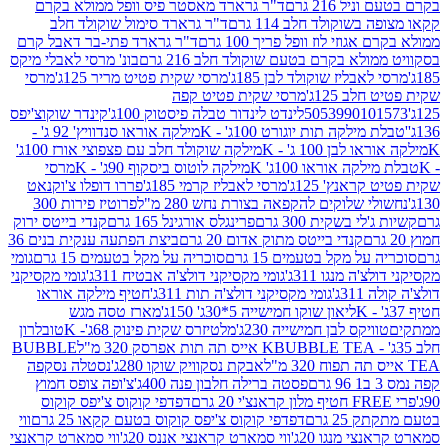
 216 גרם
ד"ר גרארד מאסטר פיס וופל ממולא בקרם
שוקולד חלב 114 גרם
ד"ר גרארד סימול שוקולד חלב
וזי לוז וופל פריך 100 גרם
ד"ר גרארד פתי-בר דאבל קרם
לא בקרם בטעם שוקולד חלב 216 גרם
בונ' מרסי לאבלי מיקס
בליז שוקולד לבן 185ג'
מרסי שקית פטיט מריר 125ג'
מרסי
ב 125ג'
מרסי שקית פטיט קפה
505399010
לינדט לינדור טבלה פיסטוק 100ג'
קינדר שוקוצ'יפס
ילקה תות יוגורט 100ג' - K
מילקה אוראו סנדוויץ' 92 ג' -
בן 100 ג' - K
מילקה שוקולד חלב עם פצפוצי אורז 100ג'
ה אוראו 100ג' K
מילקה לוטוס ביסקוף 90ג' - K
מרסי
אנץ' 125ג'
מרסי לאבליז קרמי 185ג'
פררו דופלו צ'וקנאט
 שלוקים להקפאה בצורת נחש 280 מ"ל
פרוטיז פירות 300
י בשקית 300 גרם
פרינגלס אורגינל 165 גרם
קנדי בייטס ירוק
קנדי בייטס מתוק אדום 20 גרם
ביצת הפתעה ענקית בנים 36
ל מקל בטעמים 15 גרם
סוכריה על מקל בטעמים 15 גרם
גומי
 מנגו 311ג'
גומי מקסיקני דולצ'ה אבטיח 311ג'
גומי מקסיקני
ג'
גומי מקסיקני דולצ'ה תות 311ג'
חטיף מילקה אוראו
ליאון שוקו חמישייה 5*30ג' 150ג'
מארז טסה מגש
יקס לבן חמישייה 230ג'
מלטיזרס שקית פינוק 68ג'- K
טובלרון
BUBBLE TEA אייס תה תות אפרסק 320 מ"ל
BUBBLE
אבקת נסקוויק שוקו 280ג'
נסטלה נסקפה
פסטה ברילה חלבון פנה 400ג'
צ'ופה צופס חמוץ
דפדפי קוקוס צ'יפס קוקוס
2 גרם
דפדפי קוקוס צ'יפס קוקוס בטעם קקאו 25 גרם
ווי
 מנגו 20ג'
ווי סמארט קראנצי אננס 20ג'
ווי סמארט קראנצי