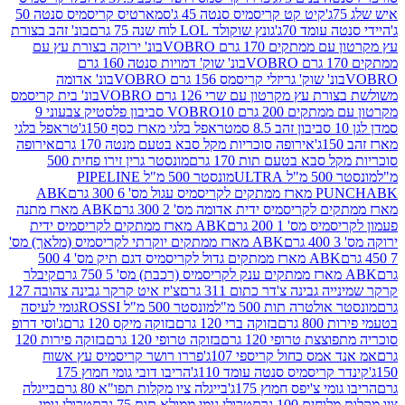
קיט קט קריסמיס סנטה 45 ג'
סמארטיס קריסמיס סנטה 50
עומד 70ג'
גונץ שוקולד LOL לוח שנה 75 גרם
בונ' זהב בצורת
תקים 170 גרם VOBRO
בונ' ירוקה בצורת עץ עם
בונ' שוק' דמויות סנטה 160 גרם
נ' שוק' גריזלי קריסמס 156 גרם VOBRO
בונ' אדומה
עץ מקרטון עם שרי 126 גרם VOBRO
בונ' בית קריסמס
 200 גרם VOBRO
10 סביבון פלסטיק צבעוני 9
טראפל בלגי מארז כסף 150ג'
טראפל בלגי
אירופה סוכריות מקל סבא בטעם מנטה 170 גרם
אירופה
סבא בטעם תות 170 גרם
מונסטר גרין זירו פחית 500
ULT
מונסטר 500 מ"ל PIPELINE
ABK
PU
לקריסמיס ידית אדומה מס' 2 300 גרם
ABK מארז מתנה
מס' 1 200 גרם
ABK מארז ממתקים לקריסמיס ידית
ABK מארז ממתקים יוקרתי לקריסמיס (מלאך) מס'
ABK מארז ממתקים גדול לקריסמיס דגם תיק מס' 4 500
קיבלר
גבינה צ'דר כתום 311 גרם
צ'יז איט קרקר גבינה צהובה 127
ולטרה תות 500 מ"ל
מונסטר 500 מ"ל ROSSI
גומי לעיסה
 גרם
בזוקה ברי 120 גרם
בזוקה מיקס 120 גרם
ג'וסי דרופ
ת טרופי 120 גרם
בזוקה טרופי 120 גרם
בזוקה פירות 120
מס כחול קריספי 107ג'
פררו רושר קריסמיס עץ אשוח
קריסמיס סנטה עומד 110ג'
הריבו דובי גומי חמוץ 175
י צ'יפס חמוץ 175ג'
בייגלה ציו מקלות תפו"א 80 גרם
בייגלה
ים 100 גרם
טרולי גומי ממולא תות 75 גרם
טרולי גומי