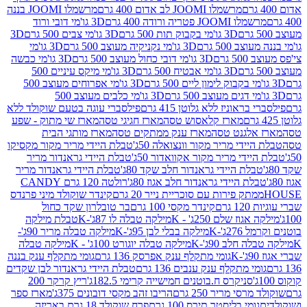
מרשמלו JOOMI לב אדום 400 גרם
מרשמלו JOOMI בננה
JOOM פטריה ורודה 400 גרם
3D גו'מי דובי ורוד
3D גו'מי בקבוק תות 500 גרם
3D גו'מי צבים 500 גרם
3D
 500 גרם
3D גו'מי נקניקיה מעוצב 500 גרם
3D גו'מי
גרם
3D גו'מי דובי כחול מעוצב 500 גרם
3D גו'מי כבשה
3D גו'מי אבטיח 500 גרם
3D גו'מי מיקס עיניים 500
3D גו'מי אפרוחים מעוצב 500
3D גו'מי כלבים מעוצב 500
ראוניז ללא גלוטן 415 גרם
פילסברי עוגה בטעם שוקולד ללא
מארז קלאסוש טסה
מארז חגיגי טסה
מארז שי מתוק - שפע
אלגנט טסה
מארז ענק ממתקים טסה
מארז מותגי הבית
ידי מריר מקור וונצואלה 50ג'
טבלת היידי מריר מקור מקסיקו
ידי מריר מקור אקוואדור 50ג'
טבלת היידי גראנדור מריר
לת היידי גראנדור חלב שקד 80ג'
טבלת היידי גראנדור מריר
ת היידי גראנדור חלב אגוז 80ג'
רולטה 120 גרם CANDY
תק פירות עם סוכריית נייר 20 גרם
קינדר שוקולד מיני פרנדס
רם
קינדר מקסי 100 גרם
בר טובלרון שקד כחול
וז שלם 250ג' - K
מילקה טבלה לו 87ג'-K
טבלת מילקה
2ג'-K
מילקה בבלי לבן 95ג'-K
מילקה טבלה מריר 90ג'-
חלב 90ג'-K
מילקה טבלה יוגורט 100ג' - K
מילקה טבלה
גומי מתקלף ענק אפרסק 136 גרם
גומי מתקלף ענק בננה
י מתקלף ענק ענבים 136 גרם
טבלת היידי גראנדור לבן שקדים
סניקרס ח.בוטנים חמישייה קרימי 182.5ג'
ריץ קרקר 200
סי מריר 250 גרם
הריבו זהב מקסי דובונים 375ג'
מארז ספר
ומי בליסטר תירס 100 גרם
פרח שוקולד 18 גרם באריזה