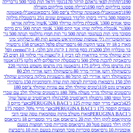
לפאי גראהם קרקר 170ג'
גומי וידאל תות סוכר 500 גר'
ברילה
לימון 190ג'
ברילה פסטו בזיליקום מוצרלה
ג'לו-פאנטונה שוקולד צ'יפס 500 גרם
סאנטאנג'לו-פאנטונה
דיי ביסתן קלינדר בטעמים שונים 251 גרם
טבלת מילקה
K
טבלת מילקה טריולד 280ג' K
שוק' מילקה אוראו
לת מילקה שוקו אנד קקס 300ג' K
גומי תנתה 500 גרם מיקס
 תות בננה
גומי תנתה 500 גר' תות חמוץ גדול
גומי תנתה 500 גר'
יות ג'לי עטופות שמחות
ראש משוגע תות 40 גרם
לקקני מיני
פרינגלס פלפל הבאנרס 158 גרם
שוק'
 200ג'
דג כסף פרווה 1 ק"ג
דג זהב חלבי- 1 ק"ג
cremo וופל
 מריר בודד
אורז לבן דביק 1 ק"ג
אצות נורי סילוור 10 דפים 25
נת סחלב 500 גרם
נסטלה קורנפלקס ללא גלוטן 375ג'
אנטון
וי בייליס 175 גרם
אנטון ברג מרציפן משמש בברנדי 220
שן אורירי מריר 80 גרם
שוקולד רושן אורירי חלב 80
ושן אורירי לבן קרמל 80 גרם
עוגיות מילקה ביסקוויט שוקולד
מארז סוכריות לעיסה תות שדה ודומדמניות 150 גרם
היידי
1ג'
טוניס שוקולד חלב עם עוגיות שוקולד צ'יפס 180
לד מריר מעולה 70% 180 גרם
טוניס שוקולד חלב עם שברי
גולון דיאג'סטיב 250ג'
גולון דיאג'סטיב ש.שועל שוק'
 קפה שקית 125 ג' PERUGINA BACI
באצ'י מיקס 3
PERUGINA
באצ'י מריר 70% קופסה 175
מארז משולב מתוק טסה
מארז טסה שובי דובי
קן רולר תות 20 גרם
יאמס אבן נייר ומספריים 18 גרם
יאמס
עם פטל 20 גרם
יאמס סוכריות סוכר חמוצות בטעם
יאמס סוכריות סוכר חמוצות בטעם תות 10 גרם
ביצת