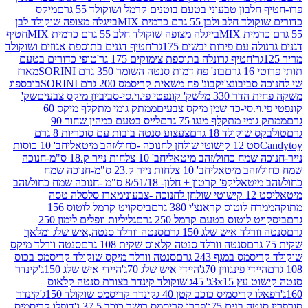
בון טבעוני בטעם בוטנים קרמל ושוקולד 55 גרם
מיקס
 ולבן 55 גרם כרמית MIX
בייגלה מצופה שוקולד לבן
בייגלה מצופה שוקולד חלב 55 גרם כרמית MIX
חטיף
עם פירות יבשים 175גר'
חטיף דגנים בתוספת אגוזים ושוקולד
חטיף גרונלה בתוספת צימוקים 175 גר'
טופי כדורים בטעם
ם
בונ' פח דמות סנטה השומר 350 גרם SORINI
מארז
ביבונצ'יק
בונ' פח משאית קריסמס 200 גרם SORINI
בובספוג
 330 מל
שק' קונפטי פי.וי.סי-סביביון מיקס צבעים
שק'
וי.סי-כד שמן מיקס צבעים
ממתק גומי מתקלף מיקס 60
י מתקלף מנגו 75 גרם
לייס בטעם כמהין שחור 90
קולד 18 גרם
צעצוע סנטה בובות עם סוכריות 8 גרם
1 קישוטי שולחן לחנוכה -כחול/זהב מיטאלי
חב' 10 כוסות
 שמח כחול/זהב מיטאלי
חב' 10 צלחות נייר ק.18 ס"מ-חנוכה
הב מיטאלי
חב' 10 צלחות נייר ק.23 ס"מ-חנוכה שמח
יטאלי
קפ' קרטון + חלון- 8/51/18 ס"מ -חנוכה שמח כחול/זהב
עוני
מארז סלסלה טסה
לוטוס קראנצ'י 380 גרם
ביסקויט קרמל לוטוס 156
לוטוס בטעם קרמל 250 גרם
גליליות וופלים לימון 250
ד איש שלג 150 גרם
סנטה וורלד סנטה,איש שלג ומלאך
סנטה וורלד סנטה קלאוס שקית 108 גרם
סנטה וורלד מיקס
 במגף 243 גרם
סנטה וורלד מיקס שוקולד קריסמס בכוס
י פינגווין 70ג'
היידי איש שלג 70ג'
היידי איש שלג 150ג'
קינדר
3xג' 45ג'
שוקולד קינדר בצורת סנטה קלאוס
קריסמיס כוכב קטן 40 ג
קינדר קריסמס שוקולד 150ג'
קינדר
בנים 75ג'
פררו קריסמס רושר כוכב 37.5 ג'
דופלו קריסמיס