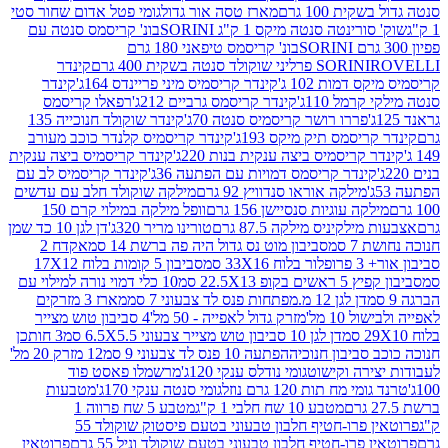
ת 100 גרם
מארז טסה אור גדול
גומי פטל אדום שחור סטי
רינטה סנטה מיקס 1 ק"ג SORINI
בונ' קריסמס סנטה עם
בונ' קריסמס טיפאני 180 גרם
גרם
SORINI
קינדר
דמות 102 ג'
קינדר קריסמיס מיני פריינדס 164ג'
קינדר
מל 110ג'
קינדר קריסמס גרביים 212ג'
רפאלו קריסמס
פררו רושר קריסמיס סנטה 70ג'
קינדר שוקולד חנוכייה 135
יסמס תיק מיקס 193ג'
קינדר קריסמיס קלנדר כוכב מעורב
 קריסמיס ביצה ענקית בנות 220ג'
קינדר קריסמיס ביצה ענקית
ינדר קריסמס דמויות עם הפתעה 36ג'
קינדר קריסמיס לב עם
מילקה אוראו סנדוויץ 92 גרם
מילקה שוקולד חלב עם עדשים
קה עוגיות סנסיישן 156 גרם
וופל מילקה במילוי קרם 150
לקיניס מילקה 87.5 גרם
טורינו מריר 320ג'
דן לגן 10 כד שמן
 סמ
סביבון מוט נס גדול היה פה ברשת 14 סמ
אקדח 2
33 סמ
סביבון 5 קומות בלוח 17X12
ופ 22.5X13 סמ
10 כלי דמוי נורה למילוי עם
דן לגן 12 מ.מפתחות פנס לד צבעוני 7 סמ
מארז 3 מזרקים
10 מל'
מזרק גדול לאפייה - 50 מל'
4 סביבון טוש מצייר
דן לגן 10 סביבון טוש מצייר צבעוני 6.5X5.5 סמ
3 חותכן
סביבון חנוכיה
הפתעה 10 פנס לד צבעוני 9 סמ
12 מזרק 20 מל'
ירה וקישוט
גומי נודלס ענקי 120ג'
מרשמלו פאסט פוד
 מח תות 120 גרם נוזל
גומי סנטה ענקי 170ג'
מטבעות
מטבע 10 שח חלבי 1 ק"ג
מטבע 5 שח פרווה 1
פרוטאין פרו-חטיף חלבון טבעוני בטעם פיסטוק שוקולד 55
פרו-חטיף חלבון טבעוני בטעם שוקולד וניל 55 גרם
פרוטאין