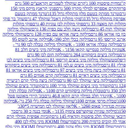
ק 100 ג'
קרם שוקולד לשמרים וקראנצ'ים 500 גרם
רסו למילוי מקרון 500 גרם
פניני קראנץ מיקס מיני 150
תק בטעם מלון מתקלף גדול 135ג'
טרנד ממתק בטעם
גדול 135ג'
פוקי מקלות דאבל שוקולד 47 גרם
שוק' בר פוקי
 33 גרם
פוקי מקלות לבן עוגיות 40 גרם
פוקי מקלות
רם
מילקה ביצה חלב עם כפית 136 גרם
שוקולד מילקה
 גרם
מילקה ביצה אוראו עם כפית 128 גרם
שוקולד מילקה
גרם
מילקה בבלי חלב 90ג'-K
מילקה ארנב לוטוס 95
ה אוראו 100ג' - K
שוקולד מילקה טבלה לבן 90 גר' -
ה סנסיישן קקאו 156ג' - K
מילקה מיני ביצים חלב 81
ים ביסקוויט 264 גרם
מילקה חום לבן 90 גרם
ולד מילקה מיני ביצים קריספי 81 גרם
מילקה מיני ביצים לבן
מילקה מיני ביצים ש.לבן 81 גרם
מילקה מיני ביצים ביסקוויט
 ביצה מילוי מיני ביצים 97 גרם
מילקה מיני ביצים אוראו 81
י ביצים דאיים 81 גרם
מילקה קרם אגוזים 85 גרם
קה ביצי שוקולד לבן 90 גרם
מילקה ביצה מילוי קרם רביעייה
דור מיני ביצים שוקולד מריר 100 גרם
קוטדור ביצים שוקולד
טבלת מילקה ביסקוויט קרם 100ג' - K
מילקה טבלה תות
נדר חלב במילוי קרם קקאו 46.8 גרם
בונ' היידי מאונטן פטל
סי אגוזים 100ג'
שוקולד מילקה טבלה ג'לי 250 גר'-K
מילקה
פאוס 260ג' - K
ליאון שוקולד לבן חמישייה 5*30ג'
וגיות שוקוצי'פס צימוק 135ג' - K
גומי בננה כ 30 גרם
בר
 חלב פיסטוק וקדאיף 145 גרם
קוביות אפיפית במילוי קרם
 כרמית 200 גרם
מרשמלו JOOMI מיני גולף לבן 400
400 גרם
מרשמלו JOOMI מיני גולף