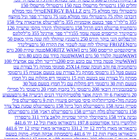
טרולי מרשמלו בננה 150 גרם
טרולי מרשמלו 150
לא 75 גרם ENERGY BALLZ
טרולי גומי ממולא
גרם
טרולי גומי ממולא מנגו 75 גרם
ד"ר פפר וניל מוקצף
 פפר בטעם אוכמניות 355 מ"ל
פרינגלס אדובאדה צילי 158
נגלס דבש חרדל 158 גרם
שוקולד קינדר מקסי שישייה 126
ריסמיס סנטה עומד 55ג'
ד"ר פפר אורגינל 355 מ"ל
קלוגס
 בוקר תירס 250 גרם
גונץ שוקולד לוח שנה מיקי מאוס 50
 את הקרח 50 גרם
צילינדר
50 גרם MORITZ WAWI
סנטה שקית 200 גרם
לנדר 50 גרם WAWI
סנטה בודד עם כובע 80 גרם
 סנטה בודד עם כובע וכיס 200גר'
ריטר חלב עם אמיצ'לי 100
 זהב חנוכה שמח 25X14 סמ
גוסי ממתק ג'ל בצורת עט
ם
גוסי ממתק ג'ל בצורת עט בטעם אבטיח 15 גרם
גוסי
ורת עט בטעם תות 15 גרם
גומי דיפ מקלות עם ג'ל חמוץ
ם
גומי דיפ מקלות עם ג'ל חמוץ בטעם פטל 30
דובאי 200 גרם
גוסי ג'ל בקבוק חמוץ 20 גרם
גוסי ג'ל סמיילי
וצר פלסטיק
קינדר דגנים רביעייה 94 גרם
צעצוע
סוכריות
לקקן סיסי סטיקס פינגווין תות 9 גרם
פרינגלס פילי
רם
פרינגלס הכל בייגל 158 גרם
פרינגלס שמנת בצל צדר
נגלס מלח וינגרייט 158 גרם
פרינגלס ראנץ' 158 גרם
פרינגלס
קיבלר קרקר שמינייה קלאב צ'דר 311 גרם
פררו
אסורטמנט 197.8 גרם
אוראו מארז וניל 12 יח' 441.6
ידה 12 יח' 331.2 גרם
אוראו מארז שוקו 12 יח' 441.6
ת 12 יח' 441.6 גרם
ממתק אבקה חמוץ- מתוק בטעם