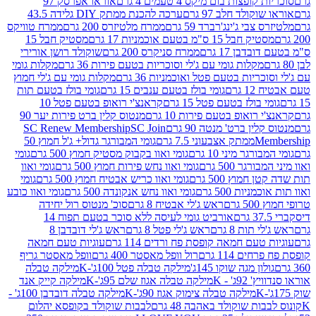
פצות בום מיקס 4 טעמים 4 גרם
אוראו אפרסק 97
ולד חלב 97 גרם
ערכה להכנת ממתק DIY גלידה 43.5
בי ג'ינג'רברד 59 גרם
ממרח מלטיזרס 200 גרם
ממרח טוויקס
בל 15 ס"מ בטעם אוכמניות 17 גרם
מסטיק חבל 15
בן 17 גרם
ממרח סניקרס 200 גרם
שוקולד רושן אורירי
מקלות גומי עם ג'לי וסוכריות בטעם פירות 36 גרם
מקלות גומי
ריות בטעם פטל ואוכמניות 36 גרם
מקלות גומי עם ג'לי חמוץ
רם
גומי בולז בטעם ענבים 15 גרם
גומי בולז בטעם תות
בולז בטעם פטל 15 גרם
קראנצ'י רואופ בטעם פטל 10
רואופ בטעם פירות 10 גרם
מנטוס קלין ברט פירות יער 90
ין ברט' מנטה 90 גרם
SC Join
SC Renew Membership
M
ממתק אצבעוני 7.5 גרם
גומי המבורגר גדול+ ג'ל חמוץ 50
גר מיני 10 גרם
גומי ואוו בקבוק מסטיק חמוץ 500 גרם
גומי
גר 500 גרם
גומי ואוו נחש פירות חמוץ 500 גרם
גומי ואוו
מוץ 500 גרם
גומי ואוו כריש אבטיח חמוץ 500 גרם
גומי
ות 500 גרם
גומי ואוו נחש אנקונדה 500 גרם
גומי ואוו כובע
רם
ראש ג'לי אבטיח 8 גרם
סוכ' מנטוס רול יחידה
אורביט גומי לעיסה ללא סוכר בטעם תפוח 14
תות 8 גרם
ראש ג'לי פטל 8 גרם
ראש ג'לי דובדבן 8
עם חמאה קופסת פח ורדים 114 גרם
עוגיות טעם חמאה
 114 גרם
רול וופל מאסטר 400 גרם
וופל מאסטר גריף
ון מגה שוקו 145ג'
מילקה טבלה פטל 100ג'-K
מילקה טבלה
ג' - K
מילקה טבלה אגוז שלם 95ג'-K
מילקה קייק אנד
מילקה טבלה צימוק אגוז 90ג'-K
מילקה טבלה דובדבן 100ג' -
ת שוקולד באהבה 48 גרם
לבבות שוקולד בקופסא יהלום