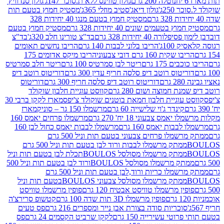
נוטלה 200 גרם
גולון טווינס ללא ת.סוכר 147ג'
גולון סנדוויץ'
250ג'
גולון דיאג'סטיב מוזלי 365ג'
מסטיק חמוץ בטעם תות
מסטיק חמוץ בטעם מנגו 40 יחידות 328
 בטעמים שונים 40 יחידות 328 גרם
מסטיק חמוץ בטעם
רה 40 יחידות 328 גרם
בד"צ טורינו חלב 320ג'
בד"צ
100ג'
הריבו בלוני לבבות 140 גרם
הריבו נחשים תאומים
שקית 160 גרם דובי צבעוני
הריבו מיקס אדומים 175
ים 175 גרם
ריטר לבן סמרטיס 100 גרם
ריטר חלב סמרטיס
יטוס רוטב דיפ סלסה חריף עדין 300 גרם
דוריטוס רוטב דיפ
ם
דוריטוס רוטב דיפ סלסה חריף 300 גרם
דוריטוס
ת חמוצה ושום 280 גרם
קווסט עוגיית חלבון שוקולד
 עוגיית חלבון חמאת בוטנים שוקולד צ'יפס
מארז לקקן ברבי 30
קינדר ג'וי שלישייה 60 גרם
מרשמלו 150 גר – סוניק
מארז
מס צבעוני 18 יח' 270 גרם
מרשמלו פרחים יאמס 160
בבות יאמס 160 גרם
מרשמלו לבבות יאמס כחול לבן 160
ממתק מרשמלו פרחים צבעוני בטעם תות וניל 500 גרם
ממתק מרשמלו לבבות ורוד לבן בטעם תות וניל 500 גרם
ממתק מרשמלו מסולסל BOULOSתכלת לבן בטעם תות וניל
ממתק מרשמלו מסולסל BOULOSורוד לבן בטעם תות וניל 500
ממתק מרשמלו כריות ורוד,לבן בטעם תות וניל 500 גרם
ממתק מרשמלו מסולסל צבעוני BOULOSבטעם תות וניל
ין מרשמלו טוויסט אבטיח 120 גרם
פופין מרשמלו טוויסט
פופין מרשמלו 3D תות שדה 100 גרם
קטשופ סרירצ'ה
סוכריות סודה בצורת אבן נייר ומספרים 216 גרם
פס טעים
טי עשירייה 150 גרם
לקקן שרביט הקסמים 24 גרם
פס