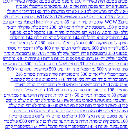
ת עשירייה 150 גרם
פס טעים בטעם אבטיח עשירייה 150
דפי מנטה תות אדום 0.6 גרם
לארבי מרשמלו אבטיח
מרשמלו לב 180ג'
לארבי מרשמלו פרח 180ג'
הריבו מרשמלו
הריבו מרשמלו אקזוטיק 175ג'
WOW Z קלסטרס פירות 85
 85 גרם
שוקולד Angel hair צמר גפן עם
טבלת שוקולד דובאי לבן 200 גרם
טבלת שוקולד דובאי
WOW Z רופ משפחתי פירות 100 גרם
מקל סבא צבעוני
 סבא כחול לבן 144 גרם
מקל סבא ורוד לבן 144 גרם
קלבי
ולד 40 גרם
גולון דיאג'סטיב תפוז 280ג'
גולון באטר פליי
ב 600 גרם
פולרטי חטיפי קרח 400 מ"ל ורוד
ממרח נוטלה
טבלת פררו רושר שוקולד מריר 70% 90 גרם
ביצת קינדר
60 גרם
מסטיק אגוגו בטעם פירות 40 יחידות 330 גרם
ריצ
טעם גבינה 91 גרם
מרשמלו כובע כחול לבן 500 גרם
מרשמלו
50 ג
מרשמלו מיני ורוד פיני 500 ג
מרשמלו גולף כחול 500
לף אדום 500 גרם
סוכריות סודה בצורת טטריס 216
סודה בצורת כלי עבודה 216 גרם
סוויטאנגו אבקה להכנת
סוויטאנגו ממתיק 700 גרם
סוכריות סודה בצורת
סוכריות סודה בצורת פיצה 180 גרם
מרשמלו חטיפי
ממרח תמרים 450 גרם קליית גת
שקית ההפתעות ממתקים
וני
טרנד לארבי מנגו וקשיו 28ג'
טרנד לארבי תות שלם מיובש
ד לארבי תות שלם מיובש שוקו 60ג'
טרנד לארבי תות שלם
6ג'
מארז ממתקים שקית הפתעה טסה
ג'מבו טורטילה
נת נאצ'ו 100 גרם
ג'מבו טורטילה צ'יפס בטעם ברביקיו
ית שימחת תורה בינונית
תערובת להכנת צ'ורוס 500ג'
פילסברי
 453 גרם
פילסברי ציפוי קרמל מלוח 453ג'
פילסברי קרם