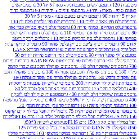
מבוקשים בטעם וניל - מארז 5 יח' 30 גרם
מבוקשים
5 יח' 30 גרם
גומי עיניים 5 יחידות 90 גרם
גומי כדור
מבוקשים בטעם בננה - מארז 5 יח' 30
ין טארט וליים 110 גרם
פרינגלס סין מלפפון מלח ים 110
חטיף פ. כמהין פירה 80 גרם
פרינגלס חטיף סטייק כבד אווז
לס סין הוט אנד ספייסי 110 גרם
פרינגלס חטיף רוז קריספי
פרינגלס סין ברביקיו סטייק 110 גרם
לייס קרקר רוטב
לייס חטיף צ'יפס סטייק פלפל שחור 90 גרם
לייס קרקר עוגת
לייס קרקר עוגת ירקות 90 גרם
חטיף תפו"א LAYS
פל חריף 90 גרם
סקיטלס גומי דרופס פירות יוגורט 50
ומי דרופס פירות 50 גרם
מנטוס RAINBOW סוכריות פירות
יס שוקולד חלב 180 גרם
טוניס שוקולד חלב עם שברי קרמל
טוניס שוקולד חלב עם אגוזי לוז 180 גרם
טוניס שוקולד חלב
 180 גרם
טוניס שוקולד מריר עם שקדים ומלח 180
וקולד וסוכריות 200 גרם
מוטי שלישיית עגבניות מרוסקות
ר חלב 175 גרם
סוכריות גומי סאוור פאץ' טרופיקל 80
וקולד חלב לובקה 400 גרם
מטבעות שוקולד לבן לובקה
ות שוקולד מריר 55% לובקה 400 גרם
גומי קראנץ' מרשמלו
י קראנץ' פיצה 100 גרם
גומי קראנץ' רצועות חמוץ 120
ס חמישיית משרוקית 75 גרם
גליליות וופל במילוי קרם קוקוס
גליליות וופל במילוי קרם קרמל מלוח 150 גרם FLIS
גליליות
קקאו 150 גרם FLIS
סניקרס שלישייה 3*50ג'
סקיטלס GIANTS סוכריות ממולאות בג'ל טעמי פירות 125
ורגר ביג 50 גרם
ריטר במילוי מרציפן 100 גרם
ריטר פרלין
ר חלב עם שברי אגוזים 100 גרם
ריטר מוס קקאו 100