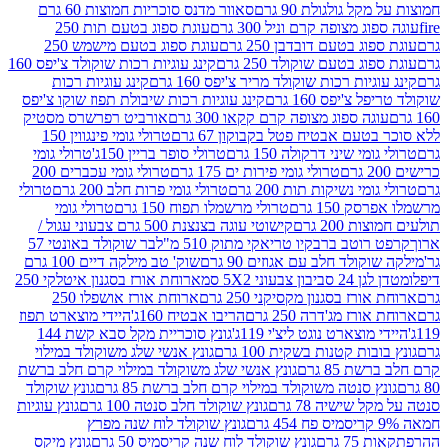
 גולגולת 90 גרם
סאוור מדנס סוכריות חמוצות 60 גרם
 מצופה קרם וניל 300 גרם
עוגת ספוג בטעם תות 250
 בטעם דובדבן 250 גרם
עוגת ספוג בטעם מישמש 250
ג בטעם שוקולד 250 גרם
קינג עוגיות רכות שוקולד צ'יפס 160
יות רכות שוקולד מריר צ'יפס 160 גרם
קינג עוגיות רכות
'יפס 160 גרם
קינג עוגיות רכות שיבולת תפוז שוקו צ'יפס
ה ספוג מצופה קרם קקאו 300 גרם
אורביט רפרשרס מסטיק
עם אבטיח פטל בקבוקון 67 גרם
טרולי גומי פינגווין 150
י שיני דרקולה 150 גרם
טרולי סופר בריין 150ג'
טרולי גומי
טרולי גומי פירות ים 175 גרם
טרולי גומי עכברים 200
י נשיקות תות 200 גרם
טרולי גומי פרות חלב 200 גרם
טרולי
150 גרם
טרולי מרשמלו תפוח 150 גרם
טרולי גומי
200 גרם
קישוטי עוגה בצנצנת 500 גרם צבעוני עגול /
טב ברבקיו טריאקי מתוק 510 מ"ל
בר שוקולד באונטי 57
ולד חלב עם אגוזים 90 גרם
שוק' טב מילקה דיים 100 גרם
יבון צבעוני 5X2 סמ
ארוחת אורז בסגנון איטלקי 250
ז בסגנון מקסיקני 250 גרם
ארוחת אורז אושפלו 250
ז מג'דרה 250 גרם
הריבו אבטיח 160ג'
היידי מוצארט תפוז
וצארט נוגט ליצ'י 119ג'
גונץ סוכריית מקל סבא קשת 144
ת קטנות בשקית 100 גרם
גונץ אנשי שלג משוקולד במילוי
85 גרם
גונץ אנשי שלג משוקולד במילוי קרם חלב ברשת
 סנטה משוקולד במילוי קרם חלב ברשת 85 גרם
גונץ שוקולד
שישיה 78 גרם
גונץ שוקולד חלב סנטה 100 גרם
גונץ עוגיות
גונץ שוקולד לוח שנה מפרץ
גרם
גונץ שוקולד לוח שנה קריסמיס 50 גרם
גונץ מיקס