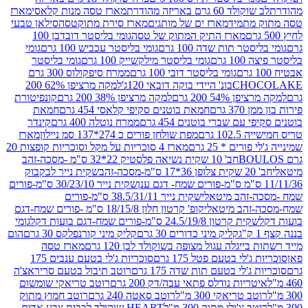
ד 60 גרם באריזה מהודרת
מארז טסה מנות קלאסי
מארז
מתמיד
מארז ים של מותגים
מארז סירת מתוקטסה
סילאן טבעי
מארז התיק המתוק של טסה
גומי בליסטר דובדבן 100
טר תות שדה 100 גרם
גומי בליסטר עכביש 100 גרם
גומי
 גרם
גומי בליסטר מילקשייק 100 גרם
גומי בליסטר
גומי בליסטר דובי 100 גרם
ממרח סיפקולוס 300 גרם
CHO
בונ' היידי בוקה דובאי 120ג'
למקה מרציפן 62% 200
54% 200 גרם
למקה מרציפן 38% 200 גרם
קונפיטורת
3 גרם
חמאת בוטנים סקיפי קלאסי 454 גרם
חמאת
עם שברי בוטנים 454 גרם
ממרח נוטלה 400 גרם
קינדר
10 גרם
מפת שולחן פורים כ 274*137 סמ ניילון
מארז
רים * 25 גרם
מארז 4 סוכריות על מקל וסוכריות קופצות 20
חב' 10 שקית נשיאה פלסטיק 22*32 ס"מ -מסכה-זהב
כה-זהב
שקית נייר לבקבוק
שקית נייר 30/23/10 ס"מ-פורים
-זהב מיטאלי
שקית נייר 38.5/31/11 ס"מ-פורים
זהב מיטאלי
קופ' קרטון חלון 18/15/8 ס"מ -פורים שמח-דגם
קית קרטון 24.5/19/8 ס"מ-פורים שמח-דגם בועות דקל
גומי
קליק מיני כדורים 30 גרם
קליק מיני קורנפלקס 30 גרם
הום
ייגלה עגול מצופה בשוקולד לבן 120 גרם
מארז טסה
'לי בטעם פטל 175 גרם
סוכריות ג'לי בטעם ענבים 175
ג'לי בטעם תות שדה 175 גרם
רוטב תיבול בטעם סריראצ'ה
ריות נודלס פתאי עבה/דק 200 גרם
רוטב טריאקי שומשום
ב טריאקי 300 מ"ל
רוטב סאטה 240 גרם
רוטב חמוץ מתוק
ב צ'ילי מתוק 300 מ"ל
HEART שוקולד לבבות צבע אדום