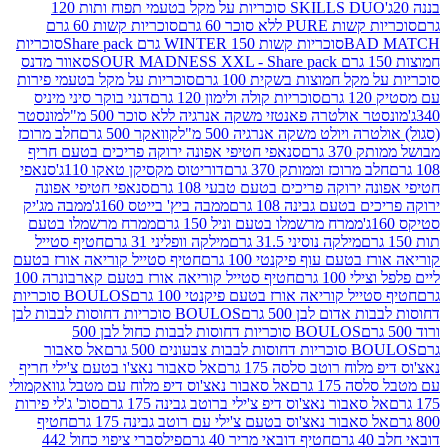
SKILLS DUO סוכריות על מקל בטעמי תפוח ותות 120
P ללא סוכר 60 גרם
סוכריות קשות 60 גרם
BAD
סוכריות קשות WINTER 150 גרם Share pack
סוכריות
סאוור מדנס
קל חמוצות בשקית 100 גרם
סוכריות על מקל בטעמי פירות
סוכריות קולה ולימון 120 גרם
דגני בוקר סיני מיניס
 אולטרה פאנטזי משקה אנרגיה ללא סוכר 500 מ"ל
מונסטר
ה ויולט משקה אנרגיה 500 מ"ל
קוואקר 500 גרם
חלב מרוכז
3 גרם
סנאפי חטיפי אפונה ירוקה פריכים בטעם חריף
 מרוכז וממותק 370 גרם
דוריטוס מקסיקן טאקו 110ג'
סנאפי
ירוקה פריכים בטעם טבעי 108 גרם
סנאפי חטיפי אפונה
בטעם גבינה 108 גרם
ממבה ביץ' בייטס 160ג'
ממבה מג'יק
ממרח מרשמלו בטעם וניל 150 גרם
ממרח מרשמלו בטעם
מילקה נוסיני 31.5 גרם
מילקה וופליני 31 גרם
חטיף סטייל
בטעם עוף פיקנטי 100 גרם
חטיף סטייל קוריאה אורז בטעם
100 גרם
חטיף סטייל קוריאה אורז בטעם קארבונרה 100
יל קוריאה אורז בטעם פיקנטי 100 גרם
BOULOS סוכריות
אדום לבן 500 גרם
BOULOS סוכריות דחוסות לבבות לבן
BOULOS סוכריות דחוסות לבבות כחול לבן 500
 צבעונים 500 גרם
אל סאבור
וח רוטב סלסה 175 גרם
אל סאבור נאצ'ו בטעם צ'ילי חריף
175 גרם
אל סאבור נאצ'וס דיפ מלוח עם מטבל גוואקמולי
סאבור נאצ'וס דיפ צ'ילי ברוטב גבינה 175 גרם
סוכ' ג'לי פירות
סאבור נאצ'וס בטעם צ'ילי עם רוטב גבינה 175 גרם
חטיף
חטיף דובאי מריר 40 גרם
פילסברי ציפוי כחול 442