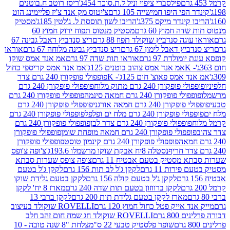
פילסברי ציפוי וניל ל.ת.סוכר 454ג'
ריסז רוטב ח.בוטנים
פי היפו חמישייה 105 גרם
צ'יטוס מק אנד צ'יז פליימינג הוט
ינדר מיקס 375ג'
הריבו לשון תוססת ל. ג'לטין 185ג'
מסטיק
ה חמוץ 60 גרם
מסטיק מנטוס תפוח ירוק חמוץ 60
גה סנדביץ שוקולד תפוז 88 גרם
ריצ סנדביץ דאבל גבינה 67
ץ דאבל לימון 67 גרם
ריצ סנדביץ גבינה מלוחה 67 גרם
אוראו
מולדת 97 גרם
אוראו תות שדה 97 גרם
אמ אנד אמס שוקו
אמ אנד אמס צהוב בוטנים 125ג'
אמ אנד אמס קריספי כחול
אמס פאוצ' חום 125ג'- K
פופפולי פופקורן 240 גרם צדר
פופקורן 240 גרם מתוק מלוח
פופפולי פופקורן 240 גרם
י פופקורן 240 גרם חמאה סינמה
פופפולי פופקורן 240 גרם
רן 240 גרם חמאה אורגני
פופפולי פופקורן 240 גרם
פופקורן 240 גרם מלח ים ופלפל
פופפולי פופקורן 240 גרם
פופפולי פופקורן 240 גרם צדר לבן
פופפולי פופקורן 240 גרם
פולי פופקורן 240 גרם חמאה מופחת שומן
פופפולי פופקורן
פופפולי פופקורן 240 גרם קינמון טוסט
פופפולי פופקורן
נסטלה 8יח אבקת שוקו מרשמלו 193.6ג'
צ'ופה צ'ופס
 מסטיק בטעם אבטיח 11 גרם
צופה צופס שערות סבתא
ירות 11 גרם
לקקן ג'ל לב תות 156 גרם
לקקן ג'ל בטעם
לקקן ג'ל בטעם קולה 156 גרם
לקקן בטעם גלידת שוקו
לקקן ברווזון בטעם תות שדה 240 גרם
מארז 8 יח' לקקן
מארז לקקן בטעם גלידת תות 200 גרם
לקקן ברבי 13
 אייק פטל כחול חמוץ 120 גרם
ROVELLI שוקולד בעיצוב
80 גרם
ROVELLI שוקולד חג שמח חום זהב חלב
שופר פלסטיק טבעי 22 ס"מ
צלחת "8 שנה טובה - 10