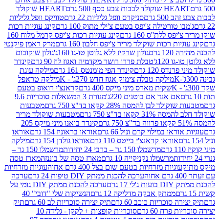
ולד לבבות צבע כסף 500 גרם
HEART שוקולד
50 גרם
סניקרס וופל גליליות 22 גרם
טוויקס וופל גליליות
ו טורטילה צ'יפס בטעם צ'ילי מתוק 100 גרם
קינג עוגיות רכות
ס ללת''ס 160 גרם
קינג עוגיות רכות צ'יפס קרמל מלוח 160
יות רכות שוקולד מריר צ'יפס חלבון 160 גרם
מרק ראמן פיקנטי
 גרם
גולון שרקיז ללא גלוטן טו-גו 160ג'
גולון שוקובום
 120ג'
טבלת פררו רושר מקדמיה ואגוז לוז 90 גרם
קינדר
נדס 120 גרם
קינדר הפי מומנטס 161 גרם
מילקה עוגת
מילקה טבלה צימוק אגוז חדש 270ג' - K
מילקה טראפל
שקית מארס מיני מיקס 400 גרם
קראנצ'י רואופ בטעם
אם אנד אם בוטנים 220ג'
מנורת 3 המשאלות סוכריות 9.6
לד לבן להמסה 28% קקאו בד"צ 750 גרם
מטבעות
 קקאו בד"צ 750 גרם
מטבעות שוקולד מריר
קינדר בואנו מיני מיקס 205
ראו במילוי קרם וניל 66 גרם
אוראו בראוניז 154 גרם
אוראו
אוראו קראנצ'י בייטס 110 גרם
אוראו גולדן 154 גרם
מילקה
מרשמלו 150 גר – ברבי 24 יחידות
מרשמלו 150 גר –
מרשמלו נקניקייה 10 גרם
מארז טסה של בוננזה
מארז טסה
עוגיות מזרחיות בטעם שום בצל 400 גרם אחוה
עוגיות מזרחיות
ערכה להכנת ממתק DIY טיפות 24 גרם
ערכה
 17 גרם
ערכה להכנת ממתק DIY גומי על
ממתק אבקה מדליקה 12 גרם
הנשיקות שלי "דובי" 40
 סוכריות כוכב 60 גרם
תיק יצירה סוכריות לב 60 גרם
תיק
פרח 60 גרם
סוכריות קופצות + לקקן - גלידה 10