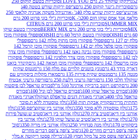
2 גרם I LOVE YOU
סוכריות בטעם קוקוס 250
ינגר קוקוס 250 גרם
צ'יפס ירקות שורש בטטה 40ג
רקות שורש סלק 40ג' -אורגני
הל משקה אנרגיה קלאסי 250
 שוקו חום 200ג'- K
סוכריות ג'ילי בוני פרוט 200 גרם
SUM
סוכריות ג'ילי בוני פרוט 200 גרם CITRUS
ילי בוני פרוט 200 גרם BERRY MIX
פופקורן בטעם שוקו
פופקורן בטעם קרמל 60 גרם OISHI
פופפולי פופקורן מוכן
פופפולי פופקורן מוכן מתוק מלוח 142 גרם
פופפולי
פלפל מלח ים 142 גרם
פופפולי פופקורן מוכן קרמל 142
ופקורן מוכן גבינה נאצו 142 גרם
פופפולי פופקורן מוכן צדר
פופפולי פופקורן מוכן צדר חלפיניו 142 גרם
פופפולי פופקורן
גרם
פופפולי פופקורן מוכן חמאה 142 גרם
קינדר בואנו
ם
גונץ בוטנים קלויים עם מלח 150 גר'
מנטוס שקית
מנטוס שקית פירות 135 גרם
מארז מקלות ביסקוויט עם
גרם
זריפה גרעיני דלעת 250 גרם
זריפה גרעיני אבטיח
ט רוטב ברביקיו אורגינל 510 מ"ל
פבורס טראפל לבן פיסטוק
טראפל שוקו 100ג'
פבורס טראפל לבן וניל 100ג'
פבורס
ג'
אנרג'י מאגדת דגנים טראפלס ושוקולד
אנרג'י מאגדת
ר
נסקוויק אבקת תות 350ג'
גולון טוסטדה ללא ת.סוכר
וסטדה ללא סוכר 350ג'
גולון אורגני ביו שוקוצ'יפס 150ג'
גולון
אג'סטיב צ'יה 270ג'
גולון אורגני ביו דיאג'סטיב ש.שועל פירות
אורגני ביו דיאג'סטיב ש.שועל שוקו 270ג'
גולון אורגני ביו
גולון מגה סנדוויץ' 250ג'
גולון אורגני ביו מריה 350ג'
סוכ'
ברים מוזרים 120ג'
סוכ' צ'ופה צ'ופס דברים מוזרים
צופס סוכ על מקל חמוץ 120ג'
ברילה פסטו ריקוטה א.מלך