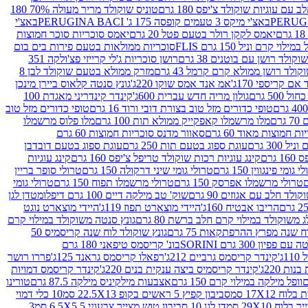
עם עוגיות שוקולד צ'יפס 180 גרם
טוניס שוקולד מריר מעולה 70% 180
באצ'י מיקס 3 טעמים קופסה 175 ג' PERUGINA BACI
באצ'י
יאמס לקקן רולר בטעם פטל 20 גרם
יאמס סוכריות סוכר חמוצות
לוי קרם וניל 150 גרם FLIS
סוכריות ממולאות בטעם פירות בים בום
קולד רושן עם בוטנים 38 גרם
רושן סוכריות ג'לי קרייזי פצ'ולקה 351
ולד רושן ממולא קרם קרמל 43 גרם
מזרק ממולא בטעם שוקולד לבן 8
ם קריספי 170ג'
אמ אנד אמס שוקו 220ג'
גונץ סנטה קלאוס ביירן מינכן
 500 גרם
גולון מריה חדש עברית 600ג'
קינדר קינדריני מאגדת 100
טופי כדורים מזל טוב בצורת דובי ורוד 16 גרם
טופי כדורים מזל טוב
רם
מלו מרשמלו קאפקייק ממולא תות 100 גרם
מלו פלוס מרשמלו
 חמוצות מאוד 60 גרם
סאוור מדנס סוכריות חמוצות 60 גרם
300 גרם
עוגת ספוג בטעם תות 250 גרם
עוגת ספוג בטעם דובדבן
גרם
קינג עוגיות רכות שוקולד טריפל צ'יפס 160 גרם
קינג עוגיות
 גומי פינגווין 150 גרם
טרולי גומי שיני דרקולה 150 גרם
טרולי סופר בריין
טרולי מרשמלו אפרסק 150 גרם
טרולי מרשמלו תפוח 150 גרם
טרולי גומי
לד חלב עם אגוזים 90 גרם
שוק' טב מילקה דיים 100 גרם דיפלומט
דן לגן
הריבו אבטיח 160ג'
היידי מוצארט תפוז 119ג'
היידי מוצארט נוגט
 משוקולד במילוי קרם חלב ברשת 80 גרם
גונץ סנטה משוקולד במילוי קרם
ח שנה מפרץ ההרפתקאות 75 גרם
גונץ שוקולד לוח שנה קריסמיס 50
יון 300 גרם SORINI
בונ' קריסמס טיפאני 180 גרם
ג'
קינדר קריסמס גרביים 212ג'
רפאלו קריסמס גראנד 125ג'
פררו רושר
ת 220ג'
קינדר קריסמיס ביצה ענקית בנים 220ג'
קינדר קריסמס דמויות
וופל מילקה במילוי קרם 150 גרם
אצבעות מילקיניס מילקה 87.5 גרם
טורינו
סביבון קפיץ 5 ראשים בקופ 22.5X13 סמ
10 כלי דמוי
דן לגן 10 סביבון טוש מצייר צבעוני 6.5X5.5 סמ
3