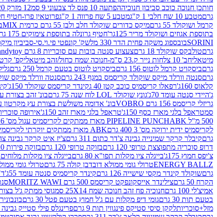
חותכן חנוכה כוכב סביבון חנוכיה
הפתעה 10 פנס לד צבעוני 9 סמ
12 מזרק 20 מל' לעבודות יצירה וקישוט
גרם
מטבע 10 שח חלבי 1 ק"ג
מטבע 5 שח פרווה 1 ק"ג
פרוטאין פרו-חטיף חלבו
קרמל ושוקולד 55 גרם
מיקס כדורים שוקולד חלב ולבן 55 גרם כרמית MIX
בי
בתוספת אגוזים ושוקולד מריר 125גר'
חטיף גרונלה בתוספת צימוקים 175 גר'
SORINI
בובספוג משקה פחית הדר 330 מל
שק' קונפטי פי.וי.סי-סביביון מי
גרם
טולבקס שוקולד 18 גרם
צעצוע סנטה בובות עם סוכריות 8 גרם Candytoy
מיטאלי
חב' 10 צלחות נייר ק.23 ס"מ-חנוכה שמח כחול/זהב מיטאלי
קפ' קרטון + חלון- 8/51/18 
גרם
ביסקויט קרמל לוטוס 156 גרם
ביסקויט לוטוס בטעם קרמל 250 גרם
גלילי
גרם
סנטה וורלד מיקס שוקולד קריסמס במגף 243 גרם
סנטה וורלד מיקס שוקולד 
קלאוס 160ג'
רפאלו קריסמיס כוכב קטן 40 ג
קינדר קריסמס שוקולד 150ג'
קינ
ג'
היידי סנטה עומד 70ג'
גונץ שוקולד LOL לוח שנה 75 גרם
בונ' זהב בצורת עץ מק
גריזלי קריסמס 156 גרם VOBRO
בונ' אדומה משולשת בצורת עץ מקרטון עם שרי 126 ג
סמ
טראפל בלגי מארז כסף 150ג'
טראפל בלגי מארז זהב 150ג'
אירופה סוכריות 
500 מ"ל PIPELINE PUNCH
ABK מארז ממתקים לקריסמיס עגול מס' 6 300 גרם
לקריסמיס ידית ירוקה מס' 3 400 גרם
ABK מארז ממתקים יוקרתי לקריסמיס (מלאך) מס' 7 450 גרם
גרם
קיבלר קרקר שמינייה גבינה צ'דר כתום 311 גרם
צ'יז איט קרקר גבינה צהובה 27
דרופ סוכריה מתפוצצת טרופי 120 גרם
בזוקה טרופי 120 גרם
בזוקה פירות 120 גרם
צ'יפס חמוץ 175ג'
בייגלה ציו מקלות תפו"א 80 גרם
בייגלה ציו מקלות מלוחים 100 גרם
ENERGY BALLZ
טרולי גומי ממולא דובדבן קולה 75 גרם
טרולי גומי ממולא מנג
גרם
שוקולד קינדר מקסי שישייה 126 גרם
קינדר קריסמיס סנטה עומד 55ג'
ד"ר
הקרח 50 גרם
צילינדר אייסקונפקט קריסמס 500 גרם MORITZ WAWI
סנטה 
אמיצ'לי 100 גרם
חנוכיה פח זהב חנוכה שמח 25X14 סמ
גוסי ממתק ג'ל בצורת 
בטעם תות 30 גרם
גומי דיפ מקלות עם ג'ל חמוץ בטעם פטל 30 גרם
בונבונירה ד
מזל+סוכריות
לקקן סיסי סטיקס פינגווין תות 9 גרם
פרינגלס פילי סטייק גבינה 158 גרם
גרם
קיבלר קרקר שמינייה קלאב צ'דר 311 גרם
פררו קולקשיין גרנד אסורטמנט 197.8 