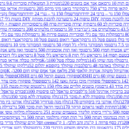
ת 10 גרם
אם אנד אם בוטנים 220ג'
מנורת 3 המשאלות סוכריות 9.6 גרם
קינדר בואנו מיני מיקס 205 גרם
עוגיות אוראו במילוי 
– ברבי 24 יחידות
מרשמלו 150 גר – גנרי 24 יחידות
מרשמלו נקניקייה 0
להכנת ממתק DIY טיפות 24 גרם
ערכה להכנת ממתק DIY בועות ג'לי 17 גרם
 סוכריות לב 60 גרם
תיק יצירה סוכריות פרח 60 גרם
סוכריות קופצות + לקקן - 
מלטיזרס צבי ג'ינג'רברד 59 גרם
ממרח מלטיזרס 200 גרם
ממרח טוויקס 200
מקלות גומי עם ג'לי וסוכריות בטעם פירות 36 גרם
מקלות גומי עם ג'לי וס
י בולז בטעם פטל 15 גרם
קראנצ'י רואופ בטעם פטל 10 גרם
קראנצ'י רואופ בטע
גרם
גומי המבורגר גדול+ ג'ל חמוץ 50 גרם
גומי המבורגר מיני 10 גרם
גומי
ש אבטיח חמוץ 500 גרם
גומי ואוו תות אוכמניות 500 גרם
גומי ואוו נחש אנקונדה 0
 תפוח 14 גרם
ראש ג'לי תות 8 גרם
ראש ג'לי פטל 8 גרם
ראש ג'לי דובדבן 8 גר
גולון מגה שוקו 145ג'
מילקה טבלה פטל 100ג'-K
מילקה טבלה אוראו סנדוויץ' 92ג
שוקולד באהבה 48 גרם
לבבות שוקולד בקופסא יהלום 52גר
לקקן שוקולד 25 גרם I LOVE YOU
הל משקה אנרגיה קלאסי 250 מל
אמ אנד אמס שוקו חום 200ג'- K
סוכריות 
עם שוקו 60 גרם OISHI
פופקורן בטעם קרמל 60 גרם OISHI
פופפולי פופקו
פופפולי פופקורן מוכן גבינה נאצו 142 גרם
פופפולי פופקורן מוכן צדר לבן 142
ודד 43 גרם
גונץ בוטנים קלויים עם מלח 150 גר'
מנטוס שקית מנטה 135 גרם
רביקיו אורגינל 510 מ"ל
פבורס טראפל לבן פיסטוק 100ג'
פבורס טראפל שוקו 
35ג'
גולון טוסטדה ללא ת.סוכר 175ג'
גולון טוסטדה ללא סוכר 350ג'
גולון א
גולון אורגני ביו ביסקוויט 170ג'
גולון מגה סנדוויץ' 250ג'
גולון אורגני ביו מריה 50
'
תחתית לפאי גראהם קרקר 170ג'
גומי וידאל תות סוכר 500 גר'
ברילה פסט
50 גר'
דיי ביסתן קלינדר בטעמים שונים 251 גרם
טבלת מילקה טופי אגוזים 00
גומי תנתה 500 גר' תות חמוץ גדול
גומי תנתה 500 גר' נשיקה
סוכרי
דג כסף פרווה 1 ק"ג
דג זהב חלבי- 1 ק"ג
cremo וופל קרם שוקולד מריר בודד
1 גרם
אנטון ברג מרציפן משמש בברנדי 220 גרם
שוקולד רושן אורירי מריר 