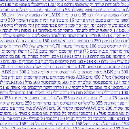
גומי נודלס ענקי 120ג'
מרשמלו פאסט פוד 100ג'
טר
ן טבעוני בטעם פיסטוק שוקולד 55 גרם
פרוטאין פרו-חטיף חלבון טבעוני בטעם 
יגלה מצופה שוקולד לבן 55 גרם כרמית MIX
בייגלה מצופה שוקולד חלב 55 גרם כרמית MIX
טופי כדורים בטעם תותי פרוטי 16 גרם
בונ' פח דמות סנטה השומר 350 גרם SORINI
קס צבעים
שק' קונפטי פי.וי.סי-כד שמן מיקס צבעים
ממתק גומי מתקלף מיקס 60 גרם
סט 12 קישוטי שולחן לחנוכה -כחול/זהב מיטאלי
חב' 10 כוסות נייר-חנוכה שמח כחול/זהב מיטאלי
ס"מ -חנוכה שמח כחול/זהב מיטאלי
סט 12 קישוטי שולחן לחנוכה -צבעוני
ות וופלים לימון 250 גרם
סנטה וורלד איש שלג 150 גרם
סנטה וורלד סנטה,איש ש
קריסמס בכוס 108 גרם
היידי פינגווין 70ג'
היידי איש שלג 70ג'
היידי איש שלג 50
דר סורפריז סנטה בנים 75ג'
פררו קריסמס רושר כוכב 37.5 ג'
דופלו קריסמיס איש
רטון עם ממתקים 170 גרם VOBRO
בונ' ירוקה בצורת עץ עם ממתקים 170 גרם OBRO
רם VOBRO
בונ' בית קריסמס מקרטון עם ממתקים 200 גרם VOBRO
10 סביבון פ
מקל סבא בטעם מנטה 170 גרם
אירופה סוכריות מקל סבא בטעם תות 170 גרם
ABK מארז ממתקים לקריסמיס ידית אדומה מס' 2 300 גרם
ABK מארז מתנה פעמון לקריסמיס מס' 1 200 גרם
ABK מארז ממתקים גדול לקריסמיס דגם תיק מס' 4 500 גרם
1 גרם
מונסטר אולטרה תות 500 מ"ל
מונסטר 500 מ"ל ROSSI
גומי לעי
אמ אנד אמס כחול קריספי 107ג'
פררו רושר קריסמיס עץ אשוח 150ג'
טרולי גומי ממולא תות 75 גרם
טרולי גומי זחלים 150 גרם
טרולי מרשמלו ב
ו 75 גרם
ד"ר פפר וניל מוקצף 355 מ"ל
ד"ר פפר בטעם אוכמניות 355 מ"ל
 פפר אורגינל 355 מ"ל
קלוגס קורנפלקס דגני בוקר תירס 250 גרם
גונץ שוקולד 
שקית 200 גרם WAWI
סנטה קלנדר 50 גרם WAWI
סנטה בודד עם כובע 80 גרם WAWI
עט בטעם פטל 15 גרם
גוסי ממתק ג'ל בצורת עט בטעם אבטיח 15 גרם
גוס
ובאי 200 גרם
גוסי ג'ל בקבוק חמוץ 20 גרם
גוסי ג'ל סמיילי 20 גרם
מארז 6 יח' תיבת אוצר פלסטיק
פרינגלס הכל בייגל 158 גרם
פרינגלס שמנת בצל צדר 158 גרם
פרינגלס מ
גרם
אוראו מארז וניל 12 יח' 441.6 גרם
אוראו מארז גלידה 12 יח' 331.2 גרם