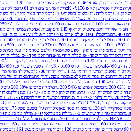
לד מילקה בון בון אוראו 86 גרם
מילקה ביצה אוראו עם כפית 128 גרם
שוקולד
גיות מילקה סנסיישן קקאו 156ג' - K
מילקה מיני ביצים חלב 81 גרם
מילקה ביצים 
 81 גרם
מילקה מיני ביצים ביסקוויט 81 גרם
מילקה ביצה מילוי מיני ביצים 97 גר
 ביצה מילוי קרם רביעייה 124 גרם
קוטדור מיני ביצים שוקולד מריר 100 גרם
די מאונטן פטל 100ג'
טבלת מרסי אגוזים 100ג'
שוקולד מילקה טבלה ג'לי 250 גר'-K
 דובאי שוקולד חלב פיסטוק וקדאיף 145 גרם
קוביות אפיפית במילוי קרם אגוזי לוז
מרשמלו JOOMI לב אדום 400 גרם
מרשמלו JOOMI בננה 400 גרם
3D גו'מי נקניקיה מעוצב 500 גרם
3D גו'מי צי'פס מעוצב 500 גרם
3D גו'מי אפרוחים מעוצב 500 גרם
3D גו'מי דגים מעוצב 500 גרם
ז חגיגי טסה
מארז שי מתוק - שפע טסה
מארז אלגנט טסה
מארז ענק ממתקים
די גראנדור מריר שקד 80ג'
טבלת היידי גראנדור חלב שקד 80ג'
טבלת היידי גר
נדס שברי עוגיות 120 גרם
קינדר מקסי 100 גרם
בר טובלרון שקד כחול 100ג'
לב 90ג'-K
מילקה טבלה יוגורט 100ג' - K
מילקה טבלה שברי אגוז 90ג'-K
קרס ח.בוטנים חמישייה קרימי 182.5ג'
ריץ קרקר 200 גרם
שוקולד מרסי מריר 250 ג
מארז טסה מנות קלאסי
מארז טסה מתוק מתמיד
מארז ים של מות
יסטר עכביש 100 גרם
גומי בליסטר פיצה 100 גרם
גומי בליסטר מילקשייק 100 גרם
2 גרם
למקה מרציפן 54% 200 גרם
למקה מרציפן 38% 200 גרם
קונ
נדר טריס חמישייה 102.5 גרם
מפת שולחן פורים כ 274*137 סמ ניילון
מארז שמי
חב' 20 שקית צלופן 36*17 ס"מ-מסכה-זהב
שקית נייר לבקבוק 11/11/36 ס"מ ס"מ-פורים שמח- דגם ענן
קופ' קרטון חלון 18/15/8 ס"מ -פורים שמח-דגם בועות דקל
שקית קרטון 24.5/19/8 ס"מ-פורים שמח-דגם בועות דקל
שוקולד לבן 120 גרם
מארז טסה פאן
סוכריות ג'לי בטעם פטל 175 גרם
סו
רוטב טריאקי שומשום 300 מ"ל
רוטב טריאקי 300 מ"ל
רוטב סאטה 240 גרם
HEART שוקולד לבבות צבע זהב 500 גרם
סניקרס וופל גליליות 22 גרם
טווי
רמל מלוח 160 גרם
קינג עוגיות רכות שוקולד מריר צ'יפס חלבון 160 גרם
מר
ם
קינדר שוקולד מיני פרנדס 120 גרם
קינדר הפי מומנטס 161 גרם
מילקה ע