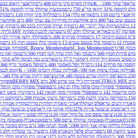
טראפל שקד 300ג' - K
שקית מארס מיני מיקס 400 גרם
קראנצ'י רואופ בטעם תו
חלב להמסה 31% קקאו בד"צ 750 גרם
מטבעות שוקולד מריר להמסה 51% קקאו פרווה בד"צ 750 גרם
קראנצ'י בייטס 110 גרם
אוראו גולדן 154 גרם
מילקה מיני קוקיז 110 גרם
מרשמלו 150 גר 
בטעם שום בצל 400 גרם אחוה
עוגיות מזרחיות עם זעתר 400 גרם אחוה
ערכה 
12 גרם
הנשיקות שלי "דובי" 40 גרם
תיק יצירה סוכריות כוכב 60 גרם
תיק יצירה
אפרסק 97 גרם
אוראו שוקולד חלב 97 גרם
ערכה להכנת ממתק DIY גלידה 43.5 גרם
ס"מ בטעם דובדבן 17 גרם
ממרח סניקרס 200 גרם
שוקולד רושן אורירי לבן 80 גרם
אבטיח 12 גרם
גומי בולז בטעם ענבים 15 גרם
גומי בולז בטעם תות 15 גרם
גומ
מנטה 90 גרם
SC Join Membership
SC Renew Membership
ממתק אצבעוני 7.5 
נחש פירות חמוץ 500 גרם
גומי ואוו תות שדה קטן חמוץ 500 גרם
גומי ואוו כרי
גרם
סוכ' מנטוס רול יחידה דיסקברי 37.5 גרם
אורביט גומי לעיסה ללא סוכר בטעם
קופסת פח פרחים 114 גרם
רול וופל מאסטר 400 גרם
וופל מאסטר גריף 360 גרם
K
מילקה טבלה צימוק אגוז 90ג'-K
מילקה טבלה דובדבן 100ג' - K
קונוס לבבות 
250 גרם
צ'יפס ירקות שורש בטטה 40ג אורגני
צ'יפס ירקות שורש סלק 40ג' -אורגני
גרם CITRUS MIX
סוכריות ג'ילי בוני פרוט 200 גרם BERRY MIX
פופקורן בט
גרם
פופפולי פופקורן מוכן פלפל מלח ים 142 גרם
פופפולי פופקורן מוכן קרמל 142 גרם
מוכן מרשמלו 142 גרם
פופפולי פופקורן מוכן חמאה 142 גרם
קינדר בואנו דארק ב
150 גרם
זריפה גרעיני דלעת 250 גרם
זריפה גרעיני אבטיח 200 גרם
קרפט רוטב ב
מאגדת דגנים טראפלס ושוקולד
אנרג'י מאגדת תחתית מריר
נסקוויק אבקת תות 0
ביו דיאג'סטיב ש.שועל פירות 270ג'
גולון אורגני ביו דיאג'סטיב ש.שועל שוקו 270ג'
מוזרים 120ג'
צ'ופה צופס סוכ על מקל חמוץ 120ג'
ברילה פסטו ריקוטה א.מלך 190ג
190ג'
סאנטאנג'לו-פאנטונה שוקולד צ'יפס 500 גרם
סאנטאנג'לו-פאנטונה בקופסה 0
K
טבלת מילקה שוקו אנד קקס 300ג' K
גומי תנתה 500 גרם מיקס מסוכר מיני תות בננה
צבעי הקשת 60 גרם
פרינגלס פלפל הבאנרס 158 גרם
שוק' בר טובלרון חלב 200ג'
סחלב 500 גרם
נסטלה קורנפלקס ללא גלוטן 375ג'
אנטון ברג מרציפן מילוי בייליס 75