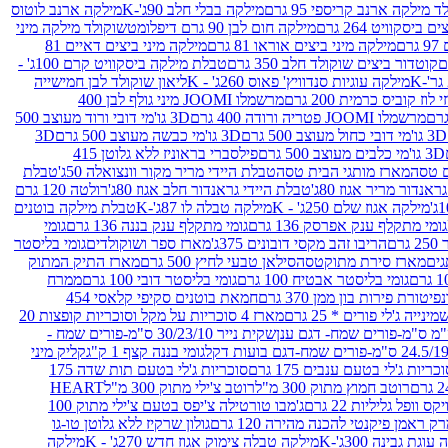
 מילקה ארנב קריספי 95 גרם
מילקה בבלי חלב 90ג'-K
מילקה ארנב לוטוס
ביסקוויט 264 גרם
מילקה חום לבן 90 גרם דיפלומט
שוקולד מילקה מיני
ם
מילקה מיני ביצים אוראו 81 גרם
מילקה מיני ביצים דאיים 81
קוטדור ביצים שוקולד חלב 350 גרם
טבלת מילקה ביסקוויט קרם 100ג' -
מילקה עוגיות סנדוויץ' פאוס 260ג' - K
ליאון שוקולד לבן חמישייה
 קוביס כרמית 200 גרם
מרשמלו JOOMI מיני גולף לבן 400
מרשמלו JOOMI פטריה ורודה 400 גרם
3D גו'מי דובי ורוד מעוצב 500
3D גו'מי דובי כחול מעוצב 500 גרם
3D גו'מי כבשה מעוצב 500 גרם
3D
3D גו'מי כלבים מעוצב 500 גרם
פילסברי בראוניז ללא גלוטן 415
 טסה
מארז מותגי הבית טסה
טבלת היידי מריר מקור וונצואלה 50ג'
טבלת
אנדור מריר אגוז 80ג'
טבלת היידי גראנדור חלב אגוז 80ג'
רולטה 120 גרם
מילקה אגוז שלם 250ג' - K
מילקה טבלה לו 87ג'-K
טבלת מילקה בוטנים
גומי מתקלף ענק אפרסק 136 גרם
גומי מתקלף ענק בננה 136 גרם
גומי
רם
הריבו זהב מקסי דובונים 375ג'
מארז ספר ושוקולדים
גומי בליסטר
גים
מארז סירת מתוקטסה
סילאן טבעי לחיץ 500 גרם
מארז התיק המתוק
גומי בליסטר אבטיח 100 גרם
גומי בליסטר דובי 100 גרם
ממרח
פיטורת פירות בון ממן 370 גרם
חמאת בוטנים סקיפי קלאסי 454
נייה ג'לי פורים * 25 גרם
מארז 4 סוכריות על מקל וסוכריות קופצות 20
שקית נייר 30/23/10 ס"מ-פורים שמח -
גומי בננה קצף 1 ק"ג
קליק מיני
כריות ג'לי בטעם ענבים 175 גרם
סוכריות ג'לי בטעם תות שדה 175
רוטב חמוץ מתוק 300 מ"ל
רוטב צ'ילי מתוק 300 מ"ל
HEART
קס וופל גליליות 22 גרם
ג'מבו טורטילה צ'יפס בטעם צ'ילי מתוק 100
ק ראמן פיקנטי להכנה מהירה 120 גרם
גולון שרקיז ללא גלוטן טו-גו
וגת גבינה 300ג'-K
מילקה טבלה צימוק אגוז חדש 270ג' - K
מילקה