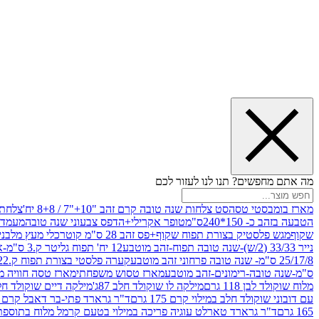
מה אתם מחפשים? תנו לנו לעזור לכם
מארז בומבסטי טסה
סט צלחות שנה טובה קרם זהב "10+"7 / 8+8 יח'
צלחת נייר 10" 
הטבעה בזהב כ- 150*240ס"מ
טופר אקרילי+הדפס צבעוני שנה טובה
מעמד עץ
שקוף
מגש פלסטיק בצורת תפוח שקוף+פס זהב 28 ס"מ קוטר
כלי מעץ מלבני 20*20 *6 +גב בצורת תפוח ג.20 ס"מ-שנה ט
נייר 33/33 (2/ש)-שנה טובה תפוח-זהב מוטבע
12 יח' תפוח גליטר ק.3 ס"מ-אדום
25/17/8 ס"מ- שנה טובה פרחוני זהב מוטבע
קערה פלסטי בצורת תפוח ק.22 ג.7 ס"מ
ס"מ-שנה טובה-רימונים-זהב מוטבע
מארז טסוש משפחתי
מארז טסה חוויה מ
מלוח שוקולד לבן 118 גרם
מילקה לו שוקולד חלב 87ג'
מילקה דיים שוקולד חלב קרמ
עם דובוני שוקולד חלב במילוי קרם 175 גרם
ד"ר גרארד פתי-בר דאבל קרם בסק
165 גרם
ד"ר גרארד טארלט עוגיה פריכה במילוי בטעם קרמל מלוח בתוספת פתיתי 