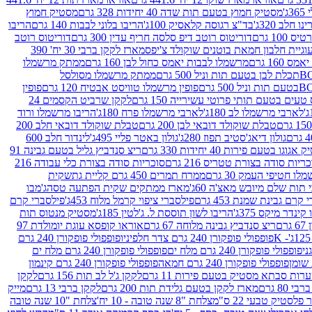
ג'
מסטיק חמוץ בטעם תות שדה 40 יחידות 328 גרם
מסטיק חמוץ
 חלב 320ג'
בד"צ רגוסה קלאסיק 100ג'
הריבו בלוני לבבות 140 גרם
הריבו
100 גרם
דוריטוס רוטב דיפ סלסה חריף עדין 300 גרם
דוריטוס רוטב
וגיית חלבון חמאת בוטנים שוקולד צ'יפס
מארז לקקן ברבי 30 יח' 390
160 גרם
מרשמלו לבבות יאמס כחול לבן 160 גרם
ממתק מרשמלו
ממתק מרשמלו מסולסל
פופין מרשמלו טוויסט אבטיח 120 גרם
פופין
טעים בטעם תותי פרוטי עשירייה 150 גרם
לקקן שרביט הקסמים 24
לארבי מרשמלו לב 180ג'
לארבי מרשמלו פרח 180ג'
הריבו מרשמלו ורוד
טבלת שוקולד דובאי לבן 200 גרם
טבלת שוקולד דובאי חלב 200
גולון דיאג'סטיב תפוז 280ג'
גולון באטר פליי 495ג'
לינדור חלב 600
גוגו בטעם פירות 40 יחידות 330 גרם
ריצ סנדביץ גליל בטעם גבינה 91
ריות סודה בצורת טטריס 216 גרם
סוכריות סודה בצורת כלי עבודה 216
לו חטיפי העמק 30 גרם
ממרח תמרים 450 גרם קליית גת
שקית
תות שלם מיובש מאצ'ה 60ג'
מארז ממתקים שקית הפתעה טסה
ג'מבו
קרם גבינת שמנת 453 גרם
פילסברי ציפוי קרמל מלוח 453ג'
פילסברי קרם
קינדר מיקס 375ג'
הריבו לשון תוססת ל. ג'לטין 185ג'
מסטיק מנטוס תות
ם
ריצ סנדביץ גבינה מלוחה 67 גרם
אוראו קופסא עוגת יומולדת 97
פופפולי פופקורן 240 גרם צדר חלפיניו
פופפולי פופקורן 240 גרם
פופפולי פופקורן 240 גרם מלח ים
פופפולי פופקורן 240 גרם מלח ים
פופפולי פופקורן 240 גרם חמאה
פופפולי פופקורן 240 גרם קינמון
ות סבתא מסטיק בטעם פירות 11 גרם
לקקן ג'ל לב תות 156 גרם
לקקן
מארז לקקן בטעם גלידת תות 200 גרם
לקקן ברבי 13 גרם
מייק
פלסטיק טבעי 22 ס"מ
צלחת "8 שנה טובה - 10 יח'
צלחת "10 שנה טובה