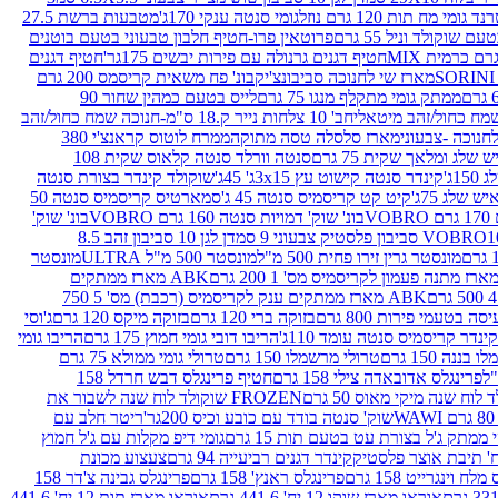
נד גומי מח תות 120 גרם נוזל
גומי סנטה ענקי 170ג'
מטבעות ברשת 27.5
שוקולד וניל 55 גרם
פרוטאין פרו-חטיף חלבון טבעוני בטעם בוטנים
חטיף דגנים גרנולה עם פירות יבשים 175גר'
חטיף דגנים
מארז שי לחנוכה סביבונצ'יק
בונ' פח משאית קריסמס 200 גרם
ממתק גומי מתקלף מנגו 75 גרם
לייס בטעם כמהין שחור 90
חב' 10 צלחות נייר ק.18 ס"מ-חנוכה שמח כחול/זהב
מארז סלסלה טסה מתוקה
ממרח לוטוס קראנצ'י 380
לג ומלאך שקית 75 גרם
סנטה וורלד סנטה קלאוס שקית 108
1ג'
קינדר סנטה קישוט עץ 3x15ג' 45ג'
שוקולד קינדר בצורת סנטה
 שלג 75ג'
קיט קט קריסמיס סנטה 45 ג'
סמארטיס קריסמיס סנטה 50
V
בונ' שוק' דמויות סנטה 160 גרם VOBRO
בונ' שוק'
לסטיק צבעוני 9 סמ
דן לגן 10 סביבון זהב 8.5
מונסטר גרין זירו פחית 500 מ"ל
מונסטר 500 מ"ל ULTRA
מונסטר
ABK מארז ממתקים
ABK מארז ממתקים ענק לקריסמיס (רכבת) מס' 5 750
סה בטעמי פירות 800 גרם
בזוקה ברי 120 גרם
בזוקה מיקס 120 גרם
ג'וסי
קינדר קריסמיס סנטה עומד 110ג'
הריבו דובי גומי חמוץ 175 גרם
הריבו גומי
ננה 150 גרם
טרולי מרשמלו 150 גרם
טרולי גומי ממולא 75 גרם
פרינגלס אדובאדה צילי 158 גרם
חטיף פרינגלס דבש חרדל 158
לוח שנה מיקי מאוס 50 גרם
FROZEN שוקולד לוח שנה לשבור את
שוק' סנטה בודד עם כובע וכיס 200גר'
ריטר חלב עם
י ממתק ג'ל בצורת עט בטעם תות 15 גרם
גומי דיפ מקלות עם ג'ל חמוץ
קינדר דגנים רביעייה 94 גרם
צעצוע מכונת
לח וינגרייט 158 גרם
פרינגלס ראנץ' 158 גרם
פרינגלס גבינה צ'דר 158
אוראו מארז שוקו 12 יח' 441.6 גרם
אוראו מארז תות 12 יח' 441.6