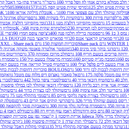
 ממולא בקרם אגוזי לוז וופל פריך 100 גרם
ד"ר גרארד פתי-בר דאבל קרם ב
 שקית פטיט חלב 125ג'
מרסי שקית פטיט קפה 125ג'
5053990101573
לינדט
מילקה שוקולד חלב עם פצפוצי אורז 100ג' - K
טבלת מילקה אוראו 100ג' K
מ
פרוטיז פירות 300 גרם
קשיות ג'לי בשקית 300 גרם
פרינגלס אורגינל 165 גרם
עמים 15 גרם
גומי מקסיקני דולצ'ה מנגו 311ג'
גומי מקסיקני דולצ'ה אבטיח 311ג
ש ממתקים
טוויקס לבן חמישייה 230ג'
מלטיזרס שקית פינוק 68ג'- K
טובלרון חלב 35ג
 96 גרם
פסטה ברילה חלבון פנה 400ג'
צ'ופה צופס חמוץ 90ג'
פרי FREE חטיף מלון קראנצ'י 20 גרם
2ג'
ווי סמארט קראנצי אננס 20ג'
ווי סמארט קראנצי בננה 20ג'
SKILLS DUO סוכריות על מקל בטעמי תפו
סוכריות חמוצות 150 גרם SOUR MADNESS XXL - Share pack
דגני בוקר סיני מיניס 340ג'
מונסטר אולטרה פאנטזי משקה אנרגיה ללא סוכר
וקה פריכים בטעם חריף 108 גרם
חלב מרוכז וממותק 370 גרם
דוריטוס מקסיק
1ג'
ממבה מג'יק סטיקס 160ג'
ממרח מרשמלו בטעם וניל 150 גרם
ממרח מרש
ורז בטעם ליים פלפל וצילי 100 גרם
חטיף סטייל קוריאה אורז בטעם קארבונרה 
BOULOS סוכריות דחוסות לבבות כחול לבן 500 גרם
 עם מטבל סלסה 175 גרם
אל סאבור נאצ'וס דיפ מלוח עם מטבל גוואקמולי 175 ג
40 גרם
חטיף דובאי מריר 40 גרם
פילסברי ציפוי כחול 442 גרם
פילסברי ציפו
מייק אנד אייק רכב גלידה 120 גרם
פרלין דובאי שוקולד לבן במילוי פיסטוק וקדאיף
ריטר חלב אגוז צימוק 100 גרם
שוקולד לבן בצורת כדור 44 גרם
שוקולד ח
ם
שוקולד בצורת פיצה גלקסי מיקס 85 גרם
גומי מתקלף מנגו 75 גרם
גו
ריסס בטעם שוקולד מריר 326 גרם
הרשי קוקיס אנד קרים 43 גרם
נסטלה קורנ
ה 350 גרם
ממרח פרלינה גולד פרווה 300 גרם
אבקת סוכר להקפאה 300 גרם
80 גרם כוס ורוד
נודלס ראמן עוף חריף רוז 80 גרם
נודלס ראמן 4 גבינות 80 גרם
שוקולד מריר 70% lubeca אריזת חיסכון 1 ק"ג
צמר גפן עם סוכריות קופצות ענב
 דובאי חלב 72 גרם
מילוי תות שדה 1 ק"ג
מחית פיסטוק 100 ג'
קרם שוקולד לשמר
טרנד ממתק בטעם אפרסק מתקלף גדול 135ג'
פוקי מקלות דאבל שוקולד 47 גרם