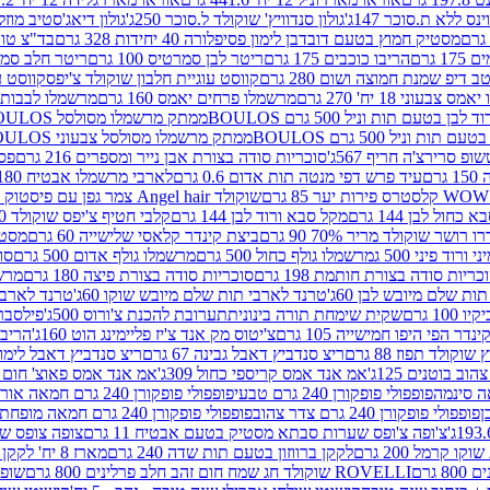
ינס ללא ת.סוכר 147ג'
גולון סנדוויץ' שוקולד ל.סוכר 250ג'
גולון דיאג'סטיב מוזלי 365
מסטיק חמוץ בטעם דובדבן לימון פסיפלורה 40 יחידות 328 גרם
בד"צ טורינו
 גרם
הריבו כוכבים 175 גרם
ריטר לבן סמרטיס 100 גרם
ריטר חלב סמרטיס 
 דיפ שמנת חמוצה ושום 280 גרם
קווסט עוגיית חלבון שוקולד צ'יפס
קווסט ע
וני 18 יח' 270 גרם
מרשמלו פרחים יאמס 160 גרם
מרשמלו לבבות יאמס 
טעם תות וניל 500 גרם BOULOS
ממתק מרשמלו מסולסל BOULOSתכלת לבן בטעם תות וניל 500 גרם
וניל 500 גרם BOULOS
ממתק מרשמלו מסולסל צבעוני BOULOSבטעם תות וניל 500 גרם
ופ סרירצ'ה חריף 567ג'
סוכריות סודה בצורת אבן נייר ומספרים 216 גרם
פס 
ם
עיד פרש דפי מנטה תות אדום 0.6 גרם
לארבי מרשמלו אבטיח 180ג'
לסטרס פירות יער 85 גרם
שוקולד Angel hair צמר גפן עם פיסטוק 150 גרם
כחול לבן 144 גרם
מקל סבא ורוד לבן 144 גרם
קלבי חטיף צ'יפס שוקולד 40 גרם
ושר שוקולד מריר 70% 90 גרם
ביצת קינדר קלאסי שלישייה 60 גרם
מסטיק א
ורוד פיני 500 ג
מרשמלו גולף כחול 500 גרם
מרשמלו גולף אדום 500 גרם
סוכ
כריות סודה בצורת חותמת 198 גרם
סוכריות סודה בצורת פיצה 180 גרם
מרשמ
ת שלם מיובש לבן 60ג'
טרנד לארבי תות שלם מיובש שוקו 60ג'
טרנד לארבי 
1 גרם
שקית שימחת תורה בינונית
תערובת להכנת צ'ורוס 500ג'
פילסברי 
ינדר הפי היפו חמישייה 105 גרם
צ'יטוס מק אנד צ'יז פליימינג הוט 160ג'
הריבו 
קולד תפוז 88 גרם
ריצ סנדביץ דאבל גבינה 67 גרם
ריצ סנדביץ דאבל לימון 67 גר
ב בוטנים 125ג'
אמ אנד אמס קריספי כחול 309ג'
אמ אנד אמס פאוצ' חום 125ג'- K
פופפולי פופקורן 240 גרם טבעי
פופפולי פופקורן 240 גרם חמאה אורגני
פופפולי פופקורן 240 גרם צדר צהוב
פופפולי פופקורן 240 גרם חמאה מופחת שומן
צ'ופה צ'ופס שערות סבתא מסטיק בטעם אבטיח 11 גרם
צופה צופס שער
 קרמל 200 גרם
לקקן ברווזון בטעם תות שדה 240 גרם
מארז 8 יח' לקקן ברבי 80 גרם
ROVELLI שוקולד חג שמח חום זהב חלב פרלינים 800 גרם
שופר 