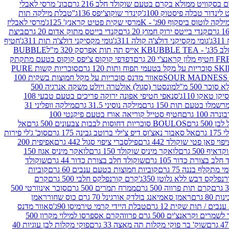
סקוויט ממולא בקרם בטעם שוקולד חלב 216 גרם
בונ' מרסי לאבלי
 לינדור טבלה פיסטוק 100ג'
קינדר שוקוצ'יפס 136ג'
'טבלת מילקה תות
ילקה לוטוס ביסקוף 90ג' - K
מרסי שקית פטיט קראנץ' 125ג'
מרסי לאבליז
קנדי בייטס ירוק חמוץ 20 גרם
קנדי בייטס מתוק אדום 20 גרם
ביצת
'
גומי מקסיקני דולצ'ה קולה 311ג'
גומי מקסיקני דולצ'ה תות 311ג'
חטיף
' - K
BUBBLE TEA אייס תה תות אפרסק 320 מ"ל
BUBBLE
דפדפי קוקוס צ'יפס קוקוס בטעם מתקתק
ח ותות 120 גרם
סוכריות קשות PURE
סאוור מדנס סוכריות על מקל חמוצות בשקית 100
 500 מ"ל
מונסטר (סגול) אולטרה ויולט משקה אנרגיה 500
ן טאקו 110ג'
סנאפי חטיפי אפונה ירוקה פריכים בטעם טבעי 108
מלו בטעם תות 150 גרם
מילקה נוסיני 31.5 גרם
מילקה וופליני 31
100 גרם
חטיף סטייל קוריאה אורז בטעם פיקנטי 100
BOULOS סוכריות דחוסות לבבות צבעונים 500 גרם
אל
רם
אל סאבור נאצ'וס דיפ צ'ילי ברוטב גבינה 175 גרם
סוכ' ג'לי פירות
י פאן פטי שוקולד 442 גרם
פילסברי ציפוי סגול 442 גרם
אפיפית 200
 500 גרם
לואקר מיניס שוקולד 150 גרם
לואקר מיניס אגוז 150
לב בצורת כדור 105 גרם
שוקולד חלב בצורת כדור 44 גרם
שוקולד
מי מתקלף בננה 75 גרם
קוביות חמוצות בטעם ענבים 60 גרם
קוביות
פלקס דבש ללא גלוטן 350ג'
קרם קורנפלקס חלבי 500 גרם
קרם
קרם תות פרווה 500 גרם
ממרח תמרים 500 גרם
סוכר אינוורטי 500
ראמן סאמיאנג בולדק אורגינל 70 גרם כוס שחור
ראמן
ים / תות שקית 12 גרם
טבלת היידי קרמי טירמיסו 90ג'
סאוור מדנס
ים וקראנצ'ים 500 גרם פרווה
קרם אספרסו למילוי מקרון 500
שוק' בר פוקי מקלות תה מאצה 33 גרם
פוקי מקלות לבן עוגיות 40