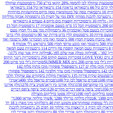
מטבעות שוקולד לבן להמסה 28% קקאו בד"צ 750 גרם
מטבעות שוקולד
קרם וניל 66 גרם
אוראו בראוניז 154 גרם
אוראו וניל 154 גרם
אוראו
1 גרם
מארז טסה של בוננזה
מארז טסה מיקס מתוק
עוגיות מזרחיות
ערכה להכנת ממתק DIY גומי על קשית 15 גרם
ממתק אבקה מדליקה
גלידה 10 גרם
סוכריות קופצות בום מיקס 4 טעמים 4 גרם
אוראו
 גרם
מסטיק חבל 15 ס"מ בטעם אוכמניות 17 גרם
מסטיק חבל 15
וכריות בטעם פטל ואוכמניות 36 גרם
מקלות גומי עם ג'לי חמוץ טעם
ם פירות 10 גרם
מנטוס קלין ברט פירות יער 90 גרם
מנטוס קלין ברט'
 ואוו בקבוק מסטיק חמוץ 500 גרם
גומי ואוו מיני המבורגר 500 גרם
גומי ואוו
50 גרם
גומי ואוו כובע טרופי חמוץ 500 גרם
ראש ג'לי אבטיח 8
ם
עוגיות טעם חמאה קופסת פח ורדים 114 גרם
עוגיות טעם חמאה
' - K
מילקה טבלה אגוז שלם 95ג'-K
מילקה קייק אנד שוק 175ג'-
סוכריות בטעם קוקוס 250 גרם
סוכריות ג'ינגר קוקוס
ג'ילי בוני פרוט 200 גרם SUMMER MIX
סוכריות ג'ילי בוני פרוט 200
רן מוכן מלח ים 127 גרם
פופפולי פופקורן מוכן מתוק מלוח 142
 גרם
פופפולי פופקורן מוכן צדר חלפיניו 142 גרם
פופפולי פופקורן
מנטוס שקית פירות 135 גרם
מארז מקלות ביסקוויט עם שוקולד חלבי
100ג'
פבורס טראפל לבן וניל 100ג'
פבורס טראפל בלגי 400ג'
אנרג'י
ורגני ביו שוקוצ'יפס 150ג'
גולון אורגני ביו דיאג'סטיב צ'יה 270ג'
גולון אורגני
3ג'
סוכ' צ'ופה צ'ופס דברים מוזרים 120ג'
סוכ' צ'ופה צ'ופס דברים
ו בזיליקום לימון 190ג'
ברילה פסטו בזיליקום מוצרלה
3ג' K
טבלת מילקה טריולד 280ג' K
שוק' מילקה אוראו 300גר'
ות ג'לי עטופות שמחות
ראש משוגע תות 40 גרם
לקקני מיני מארז כ 18 יח'
אורז לבן דביק 1 ק"ג
אצות נורי סילוור 10 דפים 25 גרם
אבקה להכנת
80 גרם
שוקולד רושן אורירי חלב 80 גרם
שוקולד רושן אורירי לבן