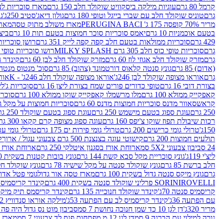
קרמל 80 גרם
עוגיות מילקה ביסקוויט שוקולד חלב 150 גרם
מארז סוכריות לעיס
גרם
טוניס שוקולד חלב עם שברי בייגל וטופי 180 גרם
גולון דיאג'סטיב 250ג'
גו
מריר 70% קופסה 175 ג' PERUGINA BACI
מארז משולב מתוק טסה
מארז
בטעם אוכמניות 10 גרם
יאמס סוכריות סוכר חמוצות בטעם תות 10 גרם
ביצת
429 גרם
סוכריות ממולאות בטעם חלב קפה קפה לייק 351 גרם
רושן סוכריות ג'לי 
גרם
סוכריות טופי כוס חלב 305 גרם MILKY SPLASH
רושו סוכריות טופי חלב 
גרם
מזרק שוקולד חלב אגוזי לוז 60 גרם
מזרק שוקולד חלב לבן 60 גרם
קינדר הפי
(אדום) 85 גרם
גונץ סנטה קלאוס דורטמונד (צהוב) 85 גרם
סוכ' מנטוס מנטה 29.7 גר
גרם
אוראו מצופה שוקולד לבן 246ג'
אוראו מצופה שוקולד חלב 246ג' - K
אוראו
בצורת דובי 16 גרם
טופי כדורים פורים שמח בצורת ליצן 16 גרם
סוכריות ג'לי ב
קאפקייק ממולא 100 גרם
מלו מרשמלו קאפקייק שוקו ממולא 100 גרם
סוכריות ג
קראש
סאוור מדנס סוכריות חמוצות מדנס 60 גרם
סוכריות חמוצות על מקל גולגולת
250 גרם
עוגת ספוג בטעם מישמש 250 גרם
עוגת ספוג בטעם שוקולד 250 גרם
רכות שיבולת תפוז שוקו צ'יפס 160 גרם
עוגה ספוג מצופה קרם קקאו 300 גרם
150ג'
טרולי גומי כרישים 200 גרם
טרולי גומי פירות ים 175 גרם
טרולי גומי עכברים
תולעים חמוצות 200 גרם
קישוטי עוגה בצנצנת 500 גרם צבעוני עגול / ארוך
ק
24 סביבון צבעוני 5X2 סמ
ארוחת אורז בסגנון איטלקי 250 גרם
ארוחת אורז בסגנ
ליצ'י 119ג'
גונץ סוכריית מקל סבא קשת 144 גרם
גונץ בובות קטנות בשקית 100 גרם
חלב ברשת 85 גרם
גונץ שוקולד סנטה על מקל שישיה 78 גרם
גונץ שוקולד חלב ס
גרם
גונץ מיקס סנטה גדול בשקית 100 גרם
מארז טסה אור גדול
גומי פטל אדום 
ROVELLI פרליני שוקולד סנטה בשקית 400 גרם
SORINI
קינדר קריסמיס מיק
קריסמיס סנטה 70ג'
קינדר שוקולד חנוכייה 135 גרם
קינדר קריסמס תיק מיקס 193
עם הפתעה 36ג'
קינדר קריסמיס לב עם הפתעה 53ג'
מילקה אוראו סנדוויץ 92 גרם
מריר 320ג'
דן לגן 10 כד שמן חנוכה נחושת 7 סמ
סביבון מוט נס גדול היה פה ברש
נורה למילוי עם הברגה 9 סמ
דן לגן 12 מ.מפתחות פנס לד צבעוני 7 סמ
מארז 3 מזרקים לאפייה ולבישול 10 מל'