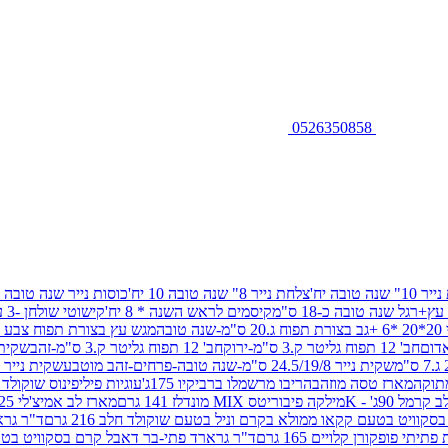
0526350858
שנה טובה יח'
צלחת נייר 8" שנה טובה 10 יח'
כוסות נייר שנה טובה 10 יח'
+רגל שנה טובה כ-18 ס"מ
קיסמים לראש השנה * 8 יח'
קישוטי שולחן -3 עיצובים 12 יח
ובה
מגש עץ בצורת תפוח צבע זהב 29/26
חב' 12 תפוח גליטר ק.3 ס"מ-ירוק
חב' 12 תפוח גליטר ק.3 ס"מ-זהב
שקית נייר 38.5/31.5/11 ס"מ
שקית נייר 24.5/19/8 ס"מ-שנה טובה-פרחים-זהב מוטבע
שקית נייר 30/23/10 ס"מ-שנה טובה-פרחים-זהב מוטבע
תוקה
מארז טסה מוזהב
הריבו מרשמלו ברביקיו 175ג'
עוגיות פיליפינוס שוקולד חלב 0
ל 90ג' - K
מילקה פיבוריטס MIX מונדלז 141 גרם
מארז לב אמיצ'לי 125 גרם
וויט בטעם קקאו ממולא בקרם וניל בטעם שוקולד חלב 216 גרם
ד"ר גרא
פופקורן קלויים 165 גרם
ד"ר גרארד פתי-בר דאבל קרם בסקוויט בטעם שו