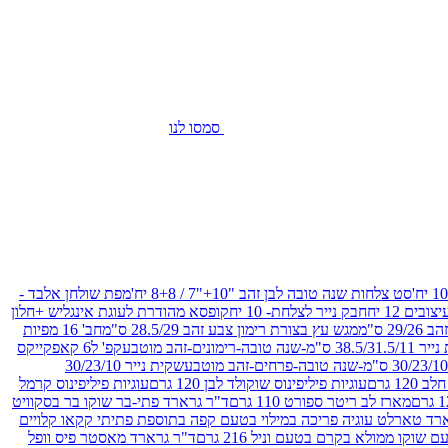
סמסו לנו
סט צלחות שנה טובה לבן זהב "10+"7 / 8+8 יח'
מפת שולחן אלבד -
חבק נייר לצלחת- 10 יח
קופסא מהודרת לעוגת אינגליש +חלון
 ס"מ
מגש עץ בצורת רימון צבע זהב 28.5/29 ס"מ
חב' 16 מפיות
-שנה טובה-רימונים-זהב מוטבע
קפ' ל6 קאפקייקס
שקית נייר 30/23/10
12 גרם
עוגיות פיליפינוס שוקולד לבן 120 גרם
עוגיות פיליפינוס קרמל
מארז לב ריטר ספורט 110 גרם
ד"ר גרארד פתי-בר שוקו בר בסקוויט
רד טארלט עוגיה פריכה במילוי בטעם קפה בתוספת פתיתי קקאו קלויים
קו ממולא בקרם בטעם וניל 216 גרם
ד"ר גרארד מאסטר פיס וופל