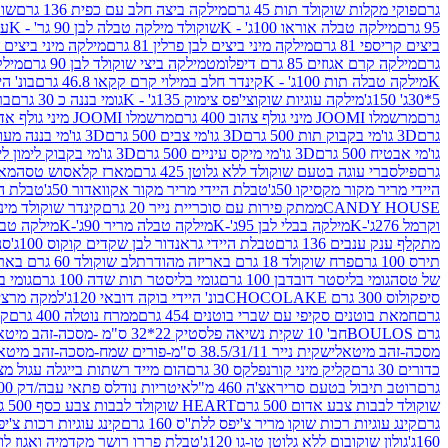
גרם
פוקי מקלות שוקולד תות 45 גרם
מילקה ביצה חלב עם כפית 136 גרם
שוקו
95 גרם
מילקה טבלה אוראו 100ג' - K
שוקולד מילקה טבלה לבן 90 גר' - K
עו
ביצים קריספי 81 גרם
מילקה מיני ביצים לבן פרלין 81 גרם
מילקה מיני ביצים ש.לבן
גרם
מילקה קרם אגוזים 85 גרם דיפלומט
מילקה ביצי שוקולד לבן 90 גרם
מילקה
K
מילקה טבלה תות 100ג' - K
קינדר חלב במילוי קרם קקאו 46.8 גרם
בונ' היי
5*30ג' 150ג'
מילקה עוגיות שוקוצי'פס צימוק 135ג' - K
גומי בננה כ 30 גרם
בר
גרם
מרשמלו JOOMI מיני גולף צהוב 400 גרם
מרשמלו JOOMI מיני גולף אדום 400 גרם
גרם
3D גו'מי בקבוק תות 500 גרם
3D גו'מי צבים 500 גרם
3D גו'מי בננה מעוצב 500 גרם
גו'מי אבטיח 500 גרם
3D גו'מי מיקס עיניים 500 גרם
3D גו'מי בקבוק לימון ליים 500 גרם
גרם
פילסברי עוגה בטעם שוקולד ללא גלוטן 425 גרם
מארז קלאסוש טסה
מאר
היידי מריר מקור מקסיקו 50ג'
טבלת היידי מריר מקור אקוואדור 50ג'
טבלת היי
CANDY HOUSE
ממתק פירות עם סוכריית נייר 20 גרם
קינדר שוקולד מיני פר
וקרמל 276ג'-K
מילקה בבלי לבן 95ג'-K
מילקה טבלה מריר 90ג'-K
מילקה טבלה ח
מתקלף ענק ענבים 136 גרם
טבלת היידי גראנדור לבן שקדים קוקוס 100ג'
סני
תירס 100 גרם
פרח שוקולד 18 גרם באריזה מהודרת
לב שוקולד 60 גרם באריזה מהודרת
של טסה
גומי בליסטר דובדבן 100 גרם
גומי בליסטר תות שדה 100 גרם
גומי בל
סיפקולוס 300 גרם CHOCOLAKE
בונ' היידי בוקה דובאי 120ג'
למקה מרציפן 62% 00
גרם
חמאת בוטנים סקיפי עם שברי בוטנים 454 גרם
ממרח נוטלה 400 גרם
קי
גרם BOULOS
חב' 10 שקית נשיאה פלסטיק 22*32 ס"מ -מסכה-זהב מיטאלי
מסכה-זהב מיטאלי
שקית נייר 38.5/31/11 ס"מ-פורים שמח-מסכה-זהב מיטאלי
כדורים 30 גרם
קליק מיני קורנפלקס 30 גרם
הום מייד רשתות בייגלה עגול מצופה ב
גרם
רוטב תיבול בטעם סריראצ'ה 460 מ"ל
איטריות נודלס פתאי עבה/דק 200 גרם
שוקולד לבבות צבע אדום 500 גרם
HEART שוקולד לבבות צבע כסף 500 גרם
גרם
קינג עוגיות רכות שוקו מריר צ'יפס ללת''ס 160 גרם
קינג עוגיות רכות צ'יפס ק
160ג'
גולון שוקובום ללא גלוטן טו-גו 120ג'
טבלת פררו רושר מקדמיה ואגוז לוז 90 גר