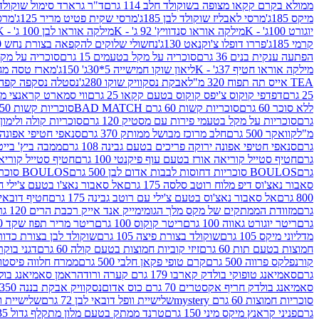
ממולא בקרם קקאו מצופה בשוקולד חלב 114 גרם
ד"ר גרארד סימול שוקולד חלב
מיקס 185ג'
מרסי לאבליז שוקולד לבן 185ג'
מרסי שקית פטיט מריר 125ג'
מרסי
יוגורט 100ג' - K
מילקה אוראו סנדוויץ' 92 ג' - K
מילקה אוראו לבן 100 ג' - K
קרמי 185ג'
פררו דופלו צ'וקנאט 130ג'
נחשולי שלוקים להקפאה בצורת נחש 280 מ"ל
הפתעה ענקית בנים 36 גרם
סוכריה על מקל בטעמים 15 גרם
סוכריה על מקל בט
מילקה אוראו חטיף 37ג' - K
ליאון שוקו חמישייה 5*30ג' 150ג'
מארז טסה מג
TEA אייס תה תפוח 320 מ"ל
אבקת נסקוויק שוקו 280ג'
נסטלה נסקפה קפה נמס 3 ב1
25 גרם
דפדפי קוקוס צ'יפס קוקוס בטעם קקאו 25 גרם
ווי סמארט קראנצי מנגו 0
ללא סוכר 60 גרם
סוכריות קשות 60 גרם BAD MATCH
סוכריות קשות WINTER 150 גרם Share pack
גרם
סוכריות על מקל בטעמי פירות עם מסטיק 120 גרם
סוכריות קולה ולימון 120 גרם
מ"ל
קוואקר 500 גרם
חלב מרוכז מבושל ממותק 370 גרם
סנאפי חטיפי אפונה יר
גרם
סנאפי חטיפי אפונה ירוקה פריכים בטעם גבינה 108 גרם
ממבה ביץ' בייטס 60
גרם
חטיף סטייל קוריאה אורז בטעם עוף פיקנטי 100 גרם
חטיף סטייל קוריאה א
גרם
BOULOS סוכריות דחוסות לבבות אדום לבן 500 גרם
BOULOS סוכריות דחוסות לבבות לבן ורוד 500 גרם
סאבור נאצ'וס דיפ מלוח רוטב סלסה 175 גרם
אל סאבור נאצ'ו בטעם צ'ילי חריף
800 גרם
אל סאבור נאצ'וס בטעם צ'ילי עם רוטב גבינה 175 גרם
חטיף דובאי חלב 
גרם
מזוודת הממתקים של מקס מלך הגומי
מייק אנד אייק רכבת הרים 120 גרם
גרם
ריטר יוגורט גאווה 100 גרם
ריטר קוקוס 100 גרם
ריטר מריר תפוז שקד 100 גרם
מדליוני מיקס 105 גרם
שוקולד בצורת פיצה 105 גרם
שוקולד לבן בצורת כדור 105 גר
חמוצות בטעם תות 60 גרם
זיזי קוביות חמוצות בטעם קולה 60 גרם
דגני בוקר 
קורנפלקס פרווה 500 גרם
קרם טופי פקאן חלבי 500 גרם
ממרח חלווה פיסטוק פרוו
גרם
סאמיאנג טופוקי בולדק קארבו 179 גרם קערה ורודה
ראמן סאמיאנג בולדק קארבו 
סאמיאנג בולדק חריף אקסטרים 70 גרם כוס אדום
נסקוויק אבקת בננה 350ג'
סוכריות חמוצות 60 גרם mystery
שלישיית וופל דובאי לבן 72 גרם
שלישיית וופל
גרם
פניני קראנץ מיקס מיני 150 גרם
טרנד ממתק בטעם מלון מתקלף גדול 135ג'