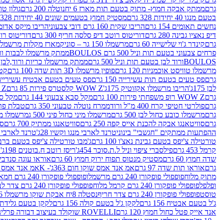
גרם
ממתק אבקה חמוץ- מתוק בטעם תות מארז 6 יח
נוטלה 200 גרם
גולון טוו
בטעם מנגו 40 יחידות 328 גרם
מסטיק חמוץ בטעמים שונים 40 יחידות 328 גרם
נחשים תאומים 154 גרם
הריבו שקית 160 גרם דובי צבעוני
הריבו מיקס אדומים 175
דיפ נאציו גבינה 280 גרם
דוריטוס רוטב דיפ סלסה חריף 300 גרם
דוריטוס רוטב
גרם
קינדר ג'וי שלישייה 60 גרם
מרשמלו 150 גר – סוניק
מארז מקלות מרשמלו יאמס צבע
פרחים צבעוני בטעם תות וניל 500 גרם BOULOS
ממתק מרשמלו לבבות ורוד לבן ב
BOULOSורוד לבן בטעם תות וניל 500 גרם
ממתק מרשמלו כריות ורוד,לבן בטעם תות 
מרשמלו טוויסט אוכמניות 120 גרם
פופין מרשמלו 3D תות שדה 100 גרם
קטש
גרם
פס טעים בטעם תות עשירייה 150 גרם
פס טעים בטעם אבטיח עשירייה 150 גר
לבן 175ג'
הריבו מרשמלו אקזוטיק 175ג'
WOW Z קלסטרס פירות 85 גרם
WOW Z ק
גרם
WOW Z רופ משפחתי פירות 100 גרם
מקל סבא צבעוני 144 גרם
מקל סבא 
גרם
פולרטי חטיפי קרח 400 מ"ל ורוד
ממרח נוטלה טבעוני 350 גרם
טבלת פררו ר
גרם
מרשמלו כובע כחול לבן 500 גרם
מרשמלו מיני כחול פיני 500 ג
מרשמלו מיני 
גרם
סוויטאנגו אבקה להכנת אייס קפה 250 גרם
סוויטאנגו ממתיק 700 גרם
סו
ההפתעות ממתקים "חגשבי" בינוני
טרנד לארבי מנגו וקשיו 28ג'
טרנד לארבי תו
טורטילה צ'יפס בטעם גבינת נאצ'ו 100 גרם
ג'מבו טורטילה צ'יפס בטעם ברביקיו 00
קרמל 453 גרם
פילסברי ציפוי וניל ל.ת.סוכר 454ג'
ריסז רוטב ח.בוטנים 198ג'
ק
שדה חמוץ 60 גרם
מסטיק מנטוס תפוח ירוק חמוץ 60 גרם
אוראו עוגה סנדביץ שו
גרם
אוראו תות שדה 97 גרם
אמ אנד אמס שוקו חום 363ג'- K
אמ אנד אמס צהו
מתוק מלוח
פופפולי פופקורן 240 גרם מרשמלו
פופפולי פופקורן 240 גרם חמאה סינמה
ופלפל
פופפולי פופקורן 240 גרם קרמל מלוח
פופפולי פופקורן 240 גרם צדר לבן
טוסט
פופפולי פופקורן 240 גרם צדר חריף
נסטלה 8יח אבקת שוקו מרשמלו 193.6ג'
ג'ל בטעם אבטיח 156 גרם
לקקן ג'ל בטעם קולה 156 גרם
לקקן בטעם גלידת שוקו
אנד אייק פטל כחול חמוץ 120 גרם
ROVELLI שוקולד בעיצוב דבורה פרלינים 800 גרם