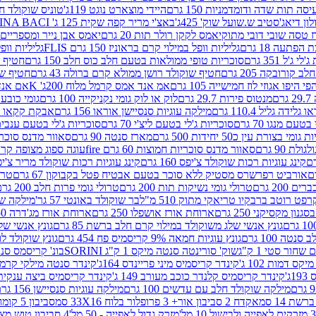
ה תות שדה ודומדמניות 150 גרם
היידי מוצארט נוגט 119ג'
טוניס שוקולד חלב 
לון דיאג'סטיב ש.שועל שוק' 425ג'
באצ'י מריר קפה שקית 125 ג' PERUGINA BACI
 טסה שובי דובי מתוק
יאמס לקקן רולר תות 20 גרם
יאמס אבן נייר ומספריים 18 גרם
 הפתעה 18 גרם
גליליות וופל במילוי קרם בראוניז 150 גרם FLIS
גליליות וופל במי
ג'ל 351 גרם
סוכריות טופי ממולאות בטעם חלב כוס חלב 150 גרם
חטיף שו
קורובקה 205 גרם
חטיף שוקולד רושן ממולא קרם ברולה 43 גרם
חטיף שוק
 היפו אגוזי לוז חמישייה 105 גרם
אמ אנד אמס קרמל מלוח 200ג' K
אם אנד א
ם
מנטוס פירות 29.7 גרם
לוק או לוק גומי נקניקייה 100 גרם
גומי כובע כחול
 גלידה גליל 110.4 גרם
מילקה עוגיות סנסיישן אוראו 156 גרם
אבקת קקאו 400 גרם
טעם מנגו 70 גרם
סוכריות ג'לי בטעם ליצ'י 70 גרם
סוכריות ג'לי בטעם ענבים 70 ג
ומי בצורת עין כ50 יחידות 500 גרם
מארז סנטה 90 גרם
סאוור מדנס סוכריות
 90 גרם
סאוור מדנס סוכריות חמוצות 60 גרם fire
עוגה ספוג מצופה קרם וניל 
קינג עוגיות רכות שוקולד צ'יפס 160 גרם
קינג עוגיות רכות שוקולד מריר צ'יפס 160 
אורביט רפרשרס מסטיק ללא סוכר בטעם אבטיח פטל בקבוקון 67 גרם
טרולי
 200 גרם
טרולי גומי נשיקות תות 200 גרם
טרולי גומי פרות חלב 200 גרם
רפט רוטב ברבקיו טריאקי מתוק 510 מ"ל
בר שוקולד באונטי 57 גר'
מילקה שוקו
ון מקסיקני 250 גרם
ארוחת אורז אושפלו 250 גרם
ארוחת אורז מג'דרה 250 גרם
גונץ אנשי שלג משוקולד במילוי קרם חלב ברשת 85 גרם
גונץ אנשי שלג
נטה 100 גרם
גונץ עוגיות חמאה 9% קריסמיס פח 454 גרם
גונץ שוקולד לו
שחור סטי 1 ק"ג
שוק' סורינטה סנטה מיקס 1 ק"ג SORINI
בונ' קריסמס סנטה עם פפ
ס דמות 102 ג'
קינדר קריסמיס מיני פריינדס 164ג'
קינדר סנטה מילקי קרמל 110
ג'
קינדר קריסמיס קלנדר כוכב מעורב 149 ג'
קינדר קריסמיס ביצה ענקית בנו
מילקה שוקולד חלב עם עדשים 100 גרם
מילקה עוגיות סנסיישן 156 גרם
ת 14 סמ
אקדח 2 סביבון אור+ 3 פרופלור בלוח 33X16 סמ
סביבון 5 קומות בלוח 17X12 סמ
מזרק גדול לאפייה - 50 מל'
4 סביבון טוש מצייר בלוח 29X10 סמ